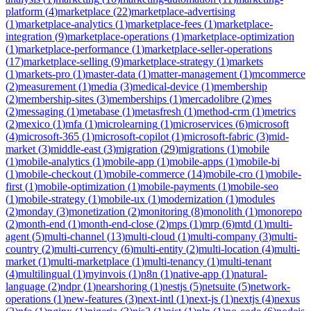
platform
(
4
)
marketplace
(
22
)
marketplace-advertising
(
1
)
marketplace-analytics
(
1
)
marketplace-fees
(
1
)
marketplace-
integration
(
9
)
marketplace-operations
(
1
)
marketplace-optimization
(
1
)
marketplace-performance
(
1
)
marketplace-seller-operations
(
17
)
marketplace-selling
(
9
)
marketplace-strategy
(
1
)
markets
(
1
)
markets-pro
(
1
)
master-data
(
1
)
matter-management
(
1
)
mcommerce
(
2
)
measurement
(
1
)
media
(
3
)
medical-device
(
1
)
membership
(
2
)
membership-sites
(
3
)
memberships
(
1
)
mercadolibre
(
2
)
mes
(
2
)
messaging
(
1
)
metabase
(
1
)
metasfresh
(
1
)
method-crm
(
1
)
metrics
(
2
)
mexico
(
1
)
mfa
(
1
)
microlearning
(
1
)
microservices
(
6
)
microsoft
(
4
)
microsoft-365
(
1
)
microsoft-copilot
(
1
)
microsoft-fabric
(
3
)
mid-
market
(
3
)
middle-east
(
3
)
migration
(
29
)
migrations
(
1
)
mobile
(
1
)
mobile-analytics
(
1
)
mobile-app
(
1
)
mobile-apps
(
1
)
mobile-bi
(
1
)
mobile-checkout
(
1
)
mobile-commerce
(
14
)
mobile-cro
(
1
)
mobile-
first
(
1
)
mobile-optimization
(
1
)
mobile-payments
(
1
)
mobile-seo
(
1
)
mobile-strategy
(
1
)
mobile-ux
(
1
)
modernization
(
1
)
modules
(
2
)
monday
(
3
)
monetization
(
2
)
monitoring
(
8
)
monolith
(
1
)
monorepo
(
2
)
month-end
(
1
)
month-end-close
(
2
)
mps
(
1
)
mrp
(
6
)
mtd
(
1
)
multi-
agent
(
5
)
multi-channel
(
13
)
multi-cloud
(
1
)
multi-company
(
3
)
multi-
country
(
2
)
multi-currency
(
6
)
multi-entity
(
2
)
multi-location
(
4
)
multi-
market
(
1
)
multi-marketplace
(
1
)
multi-tenancy
(
1
)
multi-tenant
(
4
)
multilingual
(
1
)
myinvois
(
1
)
n8n
(
1
)
native-app
(
1
)
natural-
language
(
2
)
ndpr
(
1
)
nearshoring
(
1
)
nestjs
(
5
)
netsuite
(
5
)
network-
operations
(
1
)
new-features
(
3
)
next-intl
(
1
)
next-js
(
1
)
nextjs
(
4
)
nexus