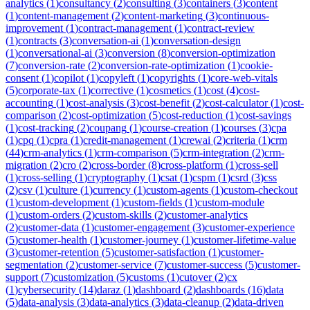
analytics
(
1
)
consultancy
(
2
)
consulting
(
3
)
containers
(
3
)
content
(
1
)
content-management
(
2
)
content-marketing
(
3
)
continuous-
improvement
(
1
)
contract-management
(
1
)
contract-review
(
1
)
contracts
(
3
)
conversation-ai
(
1
)
conversation-design
(
1
)
conversational-ai
(
3
)
conversion
(
8
)
conversion-optimization
(
7
)
conversion-rate
(
2
)
conversion-rate-optimization
(
1
)
cookie-
consent
(
1
)
copilot
(
1
)
copyleft
(
1
)
copyrights
(
1
)
core-web-vitals
(
5
)
corporate-tax
(
1
)
corrective
(
1
)
cosmetics
(
1
)
cost
(
4
)
cost-
accounting
(
1
)
cost-analysis
(
3
)
cost-benefit
(
2
)
cost-calculator
(
1
)
cost-
comparison
(
2
)
cost-optimization
(
5
)
cost-reduction
(
1
)
cost-savings
(
1
)
cost-tracking
(
2
)
coupang
(
1
)
course-creation
(
1
)
courses
(
3
)
cpa
(
1
)
cpq
(
1
)
cpra
(
1
)
credit-management
(
1
)
crewai
(
2
)
criteria
(
1
)
crm
(
44
)
crm-analytics
(
1
)
crm-comparison
(
5
)
crm-integration
(
2
)
crm-
migration
(
2
)
cro
(
2
)
cross-border
(
8
)
cross-platform
(
1
)
cross-sell
(
1
)
cross-selling
(
1
)
cryptography
(
1
)
csat
(
1
)
cspm
(
1
)
csrd
(
3
)
css
(
2
)
csv
(
1
)
culture
(
1
)
currency
(
1
)
custom-agents
(
1
)
custom-checkout
(
1
)
custom-development
(
1
)
custom-fields
(
1
)
custom-module
(
1
)
custom-orders
(
2
)
custom-skills
(
2
)
customer-analytics
(
2
)
customer-data
(
1
)
customer-engagement
(
3
)
customer-experience
(
5
)
customer-health
(
1
)
customer-journey
(
1
)
customer-lifetime-value
(
3
)
customer-retention
(
5
)
customer-satisfaction
(
1
)
customer-
segmentation
(
2
)
customer-service
(
7
)
customer-success
(
5
)
customer-
support
(
7
)
customization
(
5
)
customs
(
1
)
cutover
(
2
)
cx
(
1
)
cybersecurity
(
14
)
daraz
(
1
)
dashboard
(
2
)
dashboards
(
16
)
data
(
5
)
data-analysis
(
3
)
data-analytics
(
3
)
data-cleanup
(
2
)
data-driven