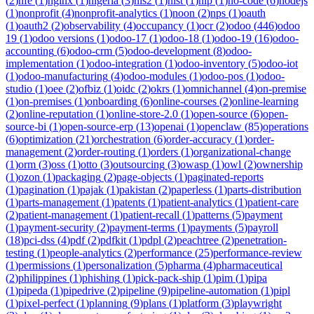
(
2
)
nfe
(
1
)
nginx
(
1
)
nigeria
(
3
)
nis2
(
1
)
nist
(
1
)
nlp
(
1
)
no-code
(
6
)
nodejs
(
1
)
nonprofit
(
4
)
nonprofit-analytics
(
1
)
noon
(
2
)
nps
(
1
)
oauth
(
1
)
oauth2
(
2
)
observability
(
4
)
occupancy
(
1
)
ocr
(
2
)
odoo
(
446
)
odoo
19
(
1
)
odoo versions
(
1
)
odoo-17
(
1
)
odoo-18
(
1
)
odoo-19
(
16
)
odoo-
accounting
(
6
)
odoo-crm
(
5
)
odoo-development
(
8
)
odoo-
implementation
(
1
)
odoo-integration
(
1
)
odoo-inventory
(
5
)
odoo-iot
(
1
)
odoo-manufacturing
(
4
)
odoo-modules
(
1
)
odoo-pos
(
1
)
odoo-
studio
(
1
)
oee
(
2
)
ofbiz
(
1
)
oidc
(
2
)
okrs
(
1
)
omnichannel
(
4
)
on-premise
(
1
)
on-premises
(
1
)
onboarding
(
6
)
online-courses
(
2
)
online-learning
(
2
)
online-reputation
(
1
)
online-store-2.0
(
1
)
open-source
(
6
)
open-
source-bi
(
1
)
open-source-erp
(
13
)
openai
(
1
)
openclaw
(
85
)
operations
(
6
)
optimization
(
21
)
orchestration
(
6
)
order-accuracy
(
1
)
order-
management
(
2
)
order-routing
(
1
)
orders
(
1
)
organizational-change
(
1
)
orm
(
3
)
oss
(
1
)
otto
(
3
)
outsourcing
(
3
)
owasp
(
1
)
owl
(
2
)
ownership
(
1
)
ozon
(
1
)
packaging
(
2
)
page-objects
(
1
)
paginated-reports
(
1
)
pagination
(
1
)
pajak
(
1
)
pakistan
(
2
)
paperless
(
1
)
parts-distribution
(
1
)
parts-management
(
1
)
patents
(
1
)
patient-analytics
(
1
)
patient-care
(
2
)
patient-management
(
1
)
patient-recall
(
1
)
patterns
(
5
)
payment
(
1
)
payment-security
(
2
)
payment-terms
(
1
)
payments
(
5
)
payroll
(
18
)
pci-dss
(
4
)
pdf
(
2
)
pdfkit
(
1
)
pdpl
(
2
)
peachtree
(
2
)
penetration-
testing
(
1
)
people-analytics
(
2
)
performance
(
25
)
performance-review
(
1
)
permissions
(
1
)
personalization
(
5
)
pharma
(
4
)
pharmaceutical
(
2
)
philippines
(
1
)
phishing
(
1
)
pick-pack-ship
(
1
)
pim
(
1
)
pipa
(
1
)
pipeda
(
1
)
pipedrive
(
2
)
pipeline
(
9
)
pipeline-automation
(
1
)
pipl
(
1
)
pixel-perfect
(
1
)
planning
(
9
)
plans
(
1
)
platform
(
3
)
playwright