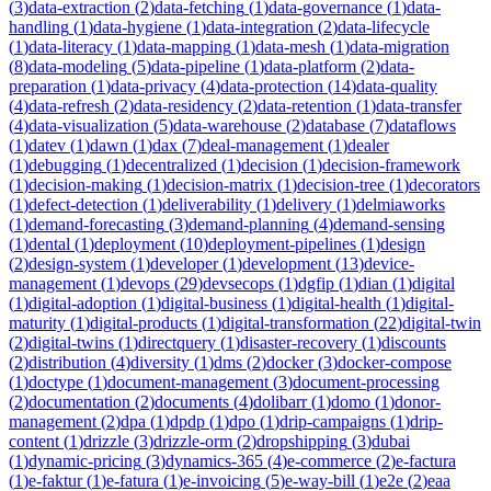
(
3
)
data-extraction
(
2
)
data-fetching
(
1
)
data-governance
(
1
)
data-
handling
(
1
)
data-hygiene
(
1
)
data-integration
(
2
)
data-lifecycle
(
1
)
data-literacy
(
1
)
data-mapping
(
1
)
data-mesh
(
1
)
data-migration
(
8
)
data-modeling
(
5
)
data-pipeline
(
1
)
data-platform
(
2
)
data-
preparation
(
1
)
data-privacy
(
4
)
data-protection
(
14
)
data-quality
(
4
)
data-refresh
(
2
)
data-residency
(
2
)
data-retention
(
1
)
data-transfer
(
4
)
data-visualization
(
5
)
data-warehouse
(
2
)
database
(
7
)
dataflows
(
1
)
datev
(
1
)
dawn
(
1
)
dax
(
7
)
deal-management
(
1
)
dealer
(
1
)
debugging
(
1
)
decentralized
(
1
)
decision
(
1
)
decision-framework
(
1
)
decision-making
(
1
)
decision-matrix
(
1
)
decision-tree
(
1
)
decorators
(
1
)
defect-detection
(
1
)
deliverability
(
1
)
delivery
(
1
)
delmiaworks
(
1
)
demand-forecasting
(
3
)
demand-planning
(
4
)
demand-sensing
(
1
)
dental
(
1
)
deployment
(
10
)
deployment-pipelines
(
1
)
design
(
2
)
design-system
(
1
)
developer
(
1
)
development
(
13
)
device-
management
(
1
)
devops
(
29
)
devsecops
(
1
)
dgfip
(
1
)
dian
(
1
)
digital
(
1
)
digital-adoption
(
1
)
digital-business
(
1
)
digital-health
(
1
)
digital-
maturity
(
1
)
digital-products
(
1
)
digital-transformation
(
22
)
digital-twin
(
2
)
digital-twins
(
1
)
directquery
(
1
)
disaster-recovery
(
1
)
discounts
(
2
)
distribution
(
4
)
diversity
(
1
)
dms
(
2
)
docker
(
3
)
docker-compose
(
1
)
doctype
(
1
)
document-management
(
3
)
document-processing
(
2
)
documentation
(
2
)
documents
(
4
)
dolibarr
(
1
)
domo
(
1
)
donor-
management
(
2
)
dpa
(
1
)
dpdp
(
1
)
dpo
(
1
)
drip-campaigns
(
1
)
drip-
content
(
1
)
drizzle
(
3
)
drizzle-orm
(
2
)
dropshipping
(
3
)
dubai
(
1
)
dynamic-pricing
(
3
)
dynamics-365
(
4
)
e-commerce
(
2
)
e-factura
(
1
)
e-faktur
(
1
)
e-fatura
(
1
)
e-invoicing
(
5
)
e-way-bill
(
1
)
e2e
(
2
)
eaa