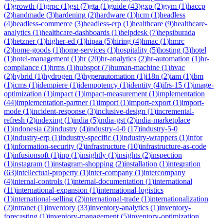
(
1
)
growth
(
1
)
grpc
(
1
)
gst
(
7
)
gta
(
1
)
guide
(
43
)
gxp
(
2
)
gym
(
1
)
haccp
(
2
)
handmade
(
3
)
hardening
(
2
)
hardware
(
1
)
hcm
(
1
)
headless
(
4
)
headless-commerce
(
3
)
headless-erp
(
1
)
healthcare
(
9
)
healthcare-
analytics
(
1
)
healthcare-dashboards
(
1
)
helpdesk
(
7
)
hepsiburada
(
1
)
hetzner
(
1
)
higher-ed
(
1
)
hipaa
(
5
)
hiring
(
4
)
hmac
(
1
)
hmrc
(
2
)
home-goods
(
1
)
home-services
(
1
)
hospitality
(
5
)
hosting
(
3
)
hotel
(
1
)
hotel-management
(
1
)
hr
(
20
)
hr-analytics
(
2
)
hr-automation
(
1
)
hr-
compliance
(
1
)
hrms
(
1
)
hubspot
(
7
)
human-machine
(
1
)
hvac
(
2
)
hybrid
(
1
)
hydrogen
(
3
)
hyperautomation
(
1
)
i18n
(
2
)
iam
(
1
)
ibm
(
1
)
icms
(
1
)
idempiere
(
1
)
idempotency
(
1
)
identity
(
4
)
ifrs-15
(
1
)
image-
optimization
(
1
)
impact
(
1
)
impact-measurement
(
1
)
implementation
(
44
)
implementation-partner
(
1
)
import
(
1
)
import-export
(
1
)
import-
mode
(
1
)
incident-response
(
3
)
inclusive-design
(
1
)
incremental-
refresh
(
2
)
indexing
(
1
)
india
(
5
)
india-gst
(
2
)
india-marketplace
(
1
)
indonesia
(
2
)
industry
(
4
)
industry-4-0
(
17
)
industry-5-0
(
1
)
industry-erp
(
1
)
industry-specific
(
1
)
industry-wrappers
(
1
)
infor
(
1
)
information-security
(
2
)
infrastructure
(
10
)
infrastructure-as-code
(
1
)
infusionsoft
(
1
)
inp
(
1
)
insightly
(
1
)
insights
(
2
)
inspection
(
1
)
instagram
(
1
)
instagram-shopping
(
2
)
installation
(
1
)
integration
(
63
)
intellectual-property
(
1
)
inter-company
(
1
)
intercompany
(
4
)
internal-controls
(
1
)
internal-documentation
(
1
)
international
(
11
)
international-expansion
(
1
)
international-logistics
(
1
)
international-selling
(
2
)
international-trade
(
1
)
internationalization
(
2
)
intranet
(
1
)
inventory
(
33
)
inventory-analytics
(
1
)
inventory-
forecasting
(
1
)
inventory-management
(
5
)
inventory-optimization