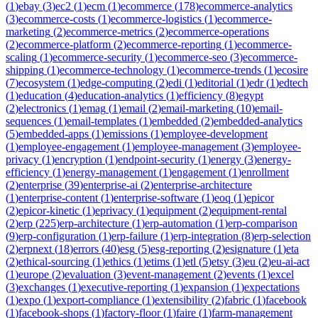
(
1
)
ebay
(
3
)
ec2
(
1
)
ecm
(
1
)
ecommerce
(
178
)
ecommerce-analytics
(
3
)
ecommerce-costs
(
1
)
ecommerce-logistics
(
1
)
ecommerce-
marketing
(
2
)
ecommerce-metrics
(
2
)
ecommerce-operations
(
2
)
ecommerce-platform
(
2
)
ecommerce-reporting
(
1
)
ecommerce-
scaling
(
1
)
ecommerce-security
(
1
)
ecommerce-seo
(
3
)
ecommerce-
shipping
(
1
)
ecommerce-technology
(
1
)
ecommerce-trends
(
1
)
ecosire
(
7
)
ecosystem
(
1
)
edge-computing
(
2
)
edi
(
1
)
editorial
(
1
)
edr
(
1
)
edtech
(
1
)
education
(
4
)
education-analytics
(
1
)
efficiency
(
8
)
egypt
(
2
)
electronics
(
1
)
emag
(
1
)
email
(
2
)
email-marketing
(
10
)
email-
sequences
(
1
)
email-templates
(
1
)
embedded
(
2
)
embedded-analytics
(
5
)
embedded-apps
(
1
)
emissions
(
1
)
employee-development
(
1
)
employee-engagement
(
1
)
employee-management
(
3
)
employee-
privacy
(
1
)
encryption
(
1
)
endpoint-security
(
1
)
energy
(
3
)
energy-
efficiency
(
1
)
energy-management
(
1
)
engagement
(
1
)
enrollment
(
2
)
enterprise
(
39
)
enterprise-ai
(
2
)
enterprise-architecture
(
1
)
enterprise-content
(
1
)
enterprise-software
(
1
)
eoq
(
1
)
epicor
(
2
)
epicor-kinetic
(
1
)
eprivacy
(
1
)
equipment
(
2
)
equipment-rental
(
2
)
erp
(
225
)
erp-architecture
(
1
)
erp-automation
(
1
)
erp-comparison
(
9
)
erp-configuration
(
1
)
erp-failure
(
1
)
erp-integration
(
8
)
erp-selection
(
2
)
erpnext
(
18
)
errors
(
40
)
esg
(
5
)
esg-reporting
(
2
)
esignature
(
1
)
eta
(
2
)
ethical-sourcing
(
1
)
ethics
(
1
)
etims
(
1
)
etl
(
5
)
etsy
(
3
)
eu
(
2
)
eu-ai-act
(
1
)
europe
(
2
)
evaluation
(
3
)
event-management
(
2
)
events
(
1
)
excel
(
3
)
exchanges
(
1
)
executive-reporting
(
1
)
expansion
(
1
)
expectations
(
1
)
expo
(
1
)
export-compliance
(
1
)
extensibility
(
2
)
fabric
(
1
)
facebook
(
1
)
facebook-shops
(
1
)
factory-floor
(
1
)
faire
(
1
)
farm-management