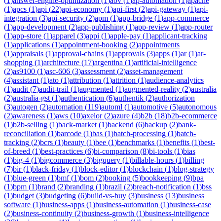
(
1
)
answer-engine-optimization
(
1
)
aov
(
1
)
ap-automation
(
1
)
apache
(
1
)
apcs
(
1
)
api
(
22
)
api-economy
(
1
)
api-first
(
2
)
api-gateway
(
1
)
api-
integration
(
3
)
api-security
(
2
)
apm
(
1
)
app-bridge
(
1
)
app-commerce
(
1
)
app-development
(
2
)
app-publishing
(
1
)
app-review
(
1
)
app-router
(
1
)
app-store
(
1
)
apparel
(
3
)
appi
(
1
)
apple-pay
(
1
)
applicant-tracking
(
1
)
applications
(
1
)
appointment-booking
(
2
)
appointments
(
1
)
appraisals
(
1
)
approval-chains
(
1
)
approvals
(
3
)
apps
(
1
)
ar
(
1
)
ar-
shopping
(
1
)
architecture
(
17
)
argentina
(
1
)
artificial-intelligence
(
2
)
as9100
(
1
)
asc-606
(
3
)
assessment
(
2
)
asset-management
(
4
)
assistant
(
1
)
ato
(
1
)
attribution
(
1
)
attrition
(
1
)
audience-analytics
(
1
)
audit
(
7
)
audit-trail
(
1
)
augmented
(
1
)
augmented-reality
(
2
)
australia
(
2
)
australia-gst
(
1
)
authentication
(
6
)
authentik
(
2
)
authorization
(
3
)
autogen
(
2
)
automation
(
119
)
automl
(
1
)
automotive
(
5
)
autonomous
(
2
)
awareness
(
1
)
aws
(
10
)
axelor
(
2
)
azure
(
4
)
b2b
(
18
)
b2b-ecommerce
(
1
)
b2b-selling
(
1
)
back-market
(
1
)
backend
(
6
)
backup
(
2
)
bank-
reconciliation
(
1
)
barcode
(
1
)
bas
(
1
)
batch-processing
(
1
)
batch-
tracking
(
2
)
bcrs
(
1
)
beauty
(
1
)
bee
(
1
)
benchmarks
(
1
)
benefits
(
1
)
best-
of-breed
(
1
)
best-practices
(
6
)
bi-comparison
(
8
)
bi-tools
(
1
)
bias
(
1
)
big-4
(
1
)
bigcommerce
(
3
)
bigquery
(
1
)
billable-hours
(
1
)
billing
(
7
)
bir
(
1
)
black-friday
(
1
)
block-editor
(
1
)
blockchain
(
1
)
blog-strategy
(
1
)
blue-green
(
1
)
bmf
(
1
)
bom
(
2
)
booking
(
5
)
bookkeeping
(
9
)
bpa
(
1
)
bpm
(
1
)
brand
(
2
)
branding
(
1
)
brazil
(
2
)
breach-notification
(
1
)
bss
(
1
)
budget
(
3
)
budgeting
(
6
)
build-vs-buy
(
3
)
business
(
13
)
business
software
(
1
)
business-apps
(
1
)
business-automation
(
1
)
business-case
(
2
)
business-continuity
(
2
)
business-growth
(
1
)
business-intelligence