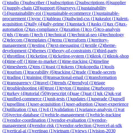
(
1
)
studio
(
3
)
subscriber
(
1
)
subscription
(
2
)
subscriptions
(
6
)
supplier
(
1
)
supply-chain
(
28
)
support
(
6
)
surveys
(
1
)
sustainability
(
14
)
sustainability-roi
(
1
)
sustainable-ecommerce
(
1
)
sustainable-
procurement
(
1
)
sync
(
1
)
tableau
(
3
)
tailwind-css
(
1
)
takealot
(
1
)
talent-
acquisition
(
2
)
tally
(
4
)
tally-prime
(
1
)
tanstack
(
1
)
tasks
(
1
)
tax
(
5
)
tax-
automation
(
2
)
tax-compliance
(
3
)
taxation
(
1
)
tco
(
5
)
tco-analysis
(
1
)
tds
(
1
)
team
(
1
)
tech
(
1
)
technical
(
1
)
technical-seo
(
4
)
technology
(
2
)
telecom
(
3
)
templates
(
3
)
temu
(
1
)
terraform
(
1
)
territory-
management
(
1
)
testing
(
7
)
text-messaging
(
1
)
textile
(
2
)
theme-
development
(
2
)
themes
(
1
)
theory-of-constraints
(
1
)
third-party
(
1
)
throttling
(
1
)
ticketing
(
1
)
ticketing-system
(
1
)
tiktok
(
1
)
tiktok-shop
(
4
)
time-off
(
1
)
time-to-market
(
1
)
time-tracking
(
2
)
timeline
(
5
)
timesheets
(
2
)
tms
(
1
)
toast
(
1
)
tokens
(
3
)
tokopedia
(
1
)
tools
(
1
)
tourism
(
1
)
traceability
(
6
)
tracking
(
2
)
trade
(
1
)
trade-secrets
(
1
)
trading
(
1
)
training
(
8
)
transactional-email
(
1
)
transformation
(
1
)
transparency
(
3
)
travel
(
3
)
trends
(
2
)
trendyol
(
1
)
triage
(
1
)
troubleshooting
(
40
)
trust
(
1
)
tryton
(
1
)
tuning
(
2
)
turborepo
(
1
)
turkey
(
4
)
tutorial
(
50
)
typescript
(
4
)
uae
(
3
)
uat
(
1
)
uk
(
2
)
uk-vat
(
1
)
unified-commerce
(
1
)
unit-tests
(
1
)
updates
(
1
)
upgrade
(
3
)
upsell
(
1
)
upselling
(
1
)
user-acquisition
(
1
)
user-adoption
(
2
)
user-experience
(
3
)
utilization
(
1
)
ux
(
1
)
v4
(
1
)
validation
(
1
)
variance-analysis
(
1
)
vat
(
16
)
vector-database
(
1
)
vehicle-management
(
1
)
vehicle-tracking
(
1
)
vendor-coordination
(
1
)
vendor-evaluation
(
1
)
vendor-
management
(
4
)
vendor-risk
(
1
)
vendor-selection
(
2
)
vercel-ai-sdk
(
1
)
vertical-ai
(
1
)
vertipaq
(
1
)
vietnam
(
1
)
views
(
1
)
vision-2030