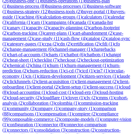
(
26
)
business-one
(
1
)
business-operations
(
1
)
business-plan
(
1
)
business-process
(
8
)
business-processes
(
1
)
business-software
(
1
)
business-strategy
(
12
)
business-tools
(
2
)
buyer-portal
(
1
)
buyers-
guide
(
1
)
caching
(
6
)
calculation-groups
(
1
)
calculators
(
1
)
calendar
(
3
)
california
(
1
)
cam
(
1
)
campaigns
(
4
)
canada
(
1
)
canada-hst
(
1
)
canary
(
1
)
capacity
(
2
)
capacity-planning
(
2
)
carbon-footprint
(
2
)
carbon-tracking
(
3
)
career-plans
(
1
)
cart-abandonment
(
2
)
case-
management
(
2
)
case-study
(
11
)
cash-flow
(
4
)
catalog
(
2
)
catalog-sync
(
1
)
category-pages
(
1
)
ccpa
(
2
)
cdn
(
2
)
certification
(
2
)
cfdi
(
1
)
cfo
(
2
)
change-management
(
6
)
channel-manager
(
1
)
chargebacks
(
1
)
chart-of-accounts
(
3
)
charts
(
1
)
chatbot
(
6
)
chatbots
(
1
)
chatgpt
(
2
)
cheat-sheet
(
1
)
checklist
(
7
)
checkout
(
2
)
checkout-optimization
(
2
)
chemical
(
2
)
china
(
1
)
churn
(
1
)
churn-management
(
1
)
churn-
prediction
(
2
)
churn-reduction
(
1
)
ci-cd
(
7
)
cicd
(
1
)
cin7
(
1
)
circular-
economy
(
1
)
cis
(
1
)
citizen-development
(
3
)
citizen-services
(
1
)
claude
(
2
)
clickfunnels
(
2
)
client-acquisition
(
1
)
client-management
(
2
)
client-
onboarding
(
1
)
client-portal
(
2
)
client-setup
(
1
)
client-success
(
1
)
cloud
(
8
)
cloud-accounting
(
1
)
cloud-cost
(
1
)
cloud-erp
(
3
)
cloud-hosting
(
2
)
cloud-security
(
2
)
cloudflare
(
1
)
clover
(
1
)
clv
(
2
)
cmms
(
1
)
cohort-
analysis
(
2
)
collaboration
(
3
)
colombia
(
1
)
commission-tracking
(
1
)
community
(
3
)
company
(
1
)
company-story
(
1
)
comparison
(
88
)
comparisons
(
1
)
compensation
(
1
)
compiere
(
2
)
compliance
(
99
)
composable-commerce
(
2
)
composite-models
(
1
)
computer-vision
(
1
)
configuration
(
1
)
connector
(
8
)
connector-comparison
(
1
)
connectors
(
1
)
consolidation
(
3
)
construction
(
2
)
construction-