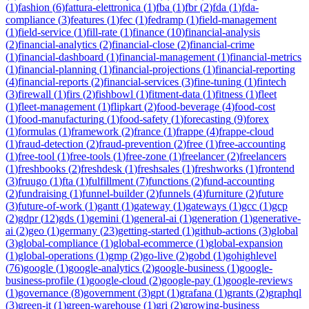
(
1
)
fashion
(
6
)
fattura-elettronica
(
1
)
fba
(
1
)
fbr
(
2
)
fda
(
1
)
fda-
compliance
(
3
)
features
(
1
)
fec
(
1
)
fedramp
(
1
)
field-management
(
1
)
field-service
(
1
)
fill-rate
(
1
)
finance
(
10
)
financial-analysis
(
2
)
financial-analytics
(
2
)
financial-close
(
2
)
financial-crime
(
1
)
financial-dashboard
(
1
)
financial-management
(
1
)
financial-metrics
(
1
)
financial-planning
(
1
)
financial-projections
(
1
)
financial-reporting
(
4
)
financial-reports
(
2
)
financial-services
(
3
)
fine-tuning
(
1
)
fintech
(
3
)
firewall
(
1
)
firs
(
2
)
fishbowl
(
1
)
fitment-data
(
1
)
fitness
(
1
)
fleet
(
1
)
fleet-management
(
1
)
flipkart
(
2
)
food-beverage
(
4
)
food-cost
(
1
)
food-manufacturing
(
1
)
food-safety
(
1
)
forecasting
(
9
)
forex
(
1
)
formulas
(
1
)
framework
(
2
)
france
(
1
)
frappe
(
4
)
frappe-cloud
(
1
)
fraud-detection
(
2
)
fraud-prevention
(
2
)
free
(
1
)
free-accounting
(
1
)
free-tool
(
1
)
free-tools
(
1
)
free-zone
(
1
)
freelancer
(
2
)
freelancers
(
1
)
freshbooks
(
2
)
freshdesk
(
1
)
freshsales
(
1
)
freshworks
(
1
)
frontend
(
3
)
fruugo
(
1
)
fta
(
1
)
fulfillment
(
7
)
functions
(
2
)
fund-accounting
(
2
)
fundraising
(
1
)
funnel-builder
(
2
)
funnels
(
4
)
furniture
(
2
)
future
(
3
)
future-of-work
(
1
)
gantt
(
1
)
gateway
(
1
)
gateways
(
1
)
gcc
(
1
)
gcp
(
2
)
gdpr
(
12
)
gds
(
1
)
gemini
(
1
)
general-ai
(
1
)
generation
(
1
)
generative-
ai
(
2
)
geo
(
1
)
germany
(
23
)
getting-started
(
1
)
github-actions
(
3
)
global
(
3
)
global-compliance
(
1
)
global-ecommerce
(
1
)
global-expansion
(
1
)
global-operations
(
1
)
gmp
(
2
)
go-live
(
2
)
gobd
(
1
)
gohighlevel
(
76
)
google
(
1
)
google-analytics
(
2
)
google-business
(
1
)
google-
business-profile
(
1
)
google-cloud
(
2
)
google-pay
(
1
)
google-reviews
(
1
)
governance
(
8
)
government
(
3
)
gpt
(
1
)
grafana
(
1
)
grants
(
2
)
graphql
(
3
)
green-it
(
1
)
green-warehouse
(
1
)
gri
(
2
)
growing-business