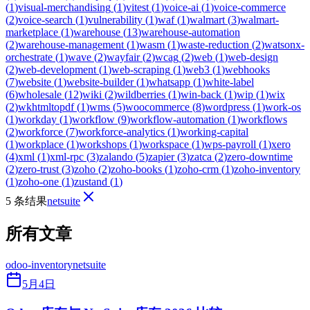
(
1
)
visual-merchandising
(
1
)
vitest
(
1
)
voice-ai
(
1
)
voice-commerce
(
2
)
voice-search
(
1
)
vulnerability
(
1
)
waf
(
1
)
walmart
(
3
)
walmart-
marketplace
(
1
)
warehouse
(
13
)
warehouse-automation
(
2
)
warehouse-management
(
1
)
wasm
(
1
)
waste-reduction
(
2
)
watsonx-
orchestrate
(
1
)
wave
(
2
)
wayfair
(
2
)
wcag
(
2
)
web
(
1
)
web-design
(
2
)
web-development
(
1
)
web-scraping
(
1
)
web3
(
1
)
webhooks
(
7
)
website
(
1
)
website-builder
(
1
)
whatsapp
(
1
)
white-label
(
6
)
wholesale
(
12
)
wiki
(
2
)
wildberries
(
1
)
win-back
(
1
)
wip
(
1
)
wix
(
2
)
wkhtmltopdf
(
1
)
wms
(
5
)
woocommerce
(
8
)
wordpress
(
1
)
work-os
(
1
)
workday
(
1
)
workflow
(
9
)
workflow-automation
(
1
)
workflows
(
2
)
workforce
(
7
)
workforce-analytics
(
1
)
working-capital
(
1
)
workplace
(
1
)
workshops
(
1
)
workspace
(
1
)
wps-payroll
(
1
)
xero
(
4
)
xml
(
1
)
xml-rpc
(
3
)
zalando
(
5
)
zapier
(
3
)
zatca
(
2
)
zero-downtime
(
2
)
zero-trust
(
3
)
zoho
(
2
)
zoho-books
(
1
)
zoho-crm
(
1
)
zoho-inventory
(
1
)
zoho-one
(
1
)
zustand
(
1
)
5 条结果
netsuite
所有文章
odoo-inventory
netsuite
5月4日