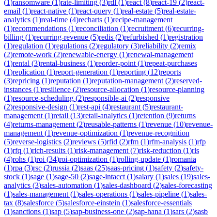
(
1
)
ransomware
(
1
)
rate-limiting
(
3
)
rdl
(
1
)
react
(
8
)
react-19
(
2
)
react-
email
(
1
)
react-native
(
1
)
react-query
(
1
)
real-estate
(
5
)
real-estate-
analytics
(
1
)
real-time
(
4
)
recharts
(
1
)
recipe-management
(
1
)
recommendations
(
1
)
reconciliation
(
1
)
recruitment
(
6
)
recurring-
billing
(
1
)
recurring-revenue
(
5
)
redis
(
2
)
refurbished
(
1
)
registration
(
1
)
regulation
(
1
)
regulations
(
2
)
regulatory
(
3
)
reliability
(
2
)
remix
(
2
)
remote-work
(
2
)
renewable-energy
(
1
)
renewal-management
(
1
)
rental
(
3
)
rental-business
(
1
)
reorder-point
(
1
)
repeat-purchases
(
1
)
replication
(
1
)
report-generation
(
1
)
reporting
(
12
)
reports
(
3
)
repricing
(
1
)
reputation
(
1
)
reputation-management
(
2
)
reserved-
instances
(
1
)
resilience
(
2
)
resource-allocation
(
1
)
resource-planning
(
1
)
resource-scheduling
(
2
)
responsible-ai
(
2
)
responsive
(
2
)
responsive-design
(
1
)
rest-api
(
4
)
restaurant
(
5
)
restaurant-
management
(
1
)
retail
(
13
)
retail-analytics
(
1
)
retention
(
9
)
returns
(
4
)
returns-management
(
2
)
reusable-patterns
(
1
)
revenue
(
10
)
revenue-
management
(
1
)
revenue-optimization
(
1
)
revenue-recognition
(
5
)
reverse-logistics
(
2
)
reviews
(
5
)
rfid
(
2
)
rfm
(
1
)
rfm-analysis
(
1
)
rfp
(
1
)
rfq
(
1
)
rich-results
(
1
)
risk-management
(
7
)
risk-reduction
(
1
)
rls
(
4
)
rohs
(
1
)
roi
(
34
)
roi-optimization
(
1
)
rolling-update
(
1
)
romania
(
1
)
rpa
(
3
)
rsc
(
2
)
russia
(
2
)
saas
(
25
)
saas-pricing
(
1
)
safety
(
2
)
safety-
stock
(
1
)
sage
(
1
)
sage-50
(
2
)
sage-intacct
(
1
)
salary
(
1
)
sales
(
19
)
sales-
analytics
(
3
)
sales-automation
(
1
)
sales-dashboard
(
2
)
sales-forecasting
(
1
)
sales-management
(
1
)
sales-operations
(
1
)
sales-pipeline
(
1
)
sales-
tax
(
8
)
salesforce
(
5
)
salesforce-einstein
(
1
)
salesforce-essentials
(
1
)
sanctions
(
1
)
sap
(
5
)
sap-business-one
(
2
)
sap-hana
(
1
)
sars
(
2
)
sasb