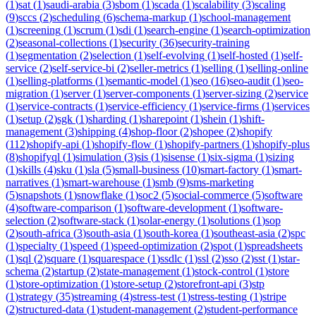
(
1
)
sat
(
1
)
saudi-arabia
(
3
)
sbom
(
1
)
scada
(
1
)
scalability
(
3
)
scaling
(
9
)
sccs
(
2
)
scheduling
(
6
)
schema-markup
(
1
)
school-management
(
1
)
screening
(
1
)
scrum
(
1
)
sdi
(
1
)
search-engine
(
1
)
search-optimization
(
2
)
seasonal-collections
(
1
)
security
(
36
)
security-training
(
1
)
segmentation
(
2
)
selection
(
1
)
self-evolving
(
1
)
self-hosted
(
1
)
self-
service
(
2
)
self-service-bi
(
2
)
seller-metrics
(
1
)
selling
(
1
)
selling-online
(
1
)
selling-platforms
(
1
)
semantic-model
(
1
)
seo
(
16
)
seo-audit
(
1
)
seo-
migration
(
1
)
server
(
1
)
server-components
(
1
)
server-sizing
(
2
)
service
(
1
)
service-contracts
(
1
)
service-efficiency
(
1
)
service-firms
(
1
)
services
(
1
)
setup
(
2
)
sgk
(
1
)
sharding
(
1
)
sharepoint
(
1
)
shein
(
1
)
shift-
management
(
3
)
shipping
(
4
)
shop-floor
(
2
)
shopee
(
2
)
shopify
(
112
)
shopify-api
(
1
)
shopify-flow
(
1
)
shopify-partners
(
1
)
shopify-plus
(
8
)
shopifyql
(
1
)
simulation
(
3
)
sis
(
1
)
sisense
(
1
)
six-sigma
(
1
)
sizing
(
1
)
skills
(
4
)
sku
(
1
)
sla
(
5
)
small-business
(
10
)
smart-factory
(
1
)
smart-
narratives
(
1
)
smart-warehouse
(
1
)
smb
(
9
)
sms-marketing
(
5
)
snapshots
(
1
)
snowflake
(
1
)
soc2
(
5
)
social-commerce
(
5
)
software
(
4
)
software-comparison
(
1
)
software-development
(
1
)
software-
selection
(
2
)
software-stack
(
1
)
solar-energy
(
1
)
solutions
(
1
)
sop
(
2
)
south-africa
(
3
)
south-asia
(
1
)
south-korea
(
1
)
southeast-asia
(
2
)
spc
(
1
)
specialty
(
1
)
speed
(
1
)
speed-optimization
(
2
)
spot
(
1
)
spreadsheets
(
1
)
sql
(
2
)
square
(
1
)
squarespace
(
1
)
ssdlc
(
1
)
ssl
(
2
)
sso
(
2
)
sst
(
1
)
star-
schema
(
2
)
startup
(
2
)
state-management
(
1
)
stock-control
(
1
)
store
(
1
)
store-optimization
(
1
)
store-setup
(
2
)
storefront-api
(
3
)
stp
(
1
)
strategy
(
35
)
streaming
(
4
)
stress-test
(
1
)
stress-testing
(
1
)
stripe
(
2
)
structured-data
(
1
)
student-management
(
2
)
student-performance