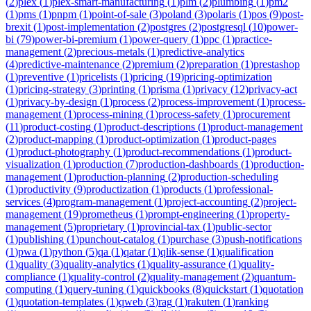
(
2
)
plex
(
1
)
plex-smart-manufacturing
(
1
)
plm
(
2
)
plumbing
(
1
)
pm2
(
1
)
pms
(
1
)
pnpm
(
1
)
point-of-sale
(
3
)
poland
(
3
)
polaris
(
1
)
pos
(
9
)
post-
brexit
(
1
)
post-implementation
(
2
)
postgres
(
2
)
postgresql
(
10
)
power-
bi
(
79
)
power-bi-premium
(
1
)
power-query
(
1
)
ppc
(
1
)
practice-
management
(
2
)
precious-metals
(
1
)
predictive-analytics
(
4
)
predictive-maintenance
(
2
)
premium
(
2
)
preparation
(
1
)
prestashop
(
1
)
preventive
(
1
)
pricelists
(
1
)
pricing
(
19
)
pricing-optimization
(
1
)
pricing-strategy
(
3
)
printing
(
1
)
prisma
(
1
)
privacy
(
12
)
privacy-act
(
1
)
privacy-by-design
(
1
)
process
(
2
)
process-improvement
(
1
)
process-
management
(
1
)
process-mining
(
1
)
process-safety
(
1
)
procurement
(
11
)
product-costing
(
1
)
product-descriptions
(
1
)
product-management
(
2
)
product-mapping
(
1
)
product-optimization
(
1
)
product-pages
(
1
)
product-photography
(
1
)
product-recommendations
(
1
)
product-
visualization
(
1
)
production
(
7
)
production-dashboards
(
1
)
production-
management
(
1
)
production-planning
(
2
)
production-scheduling
(
1
)
productivity
(
9
)
productization
(
1
)
products
(
1
)
professional-
services
(
4
)
program-management
(
1
)
project-accounting
(
2
)
project-
management
(
19
)
prometheus
(
1
)
prompt-engineering
(
1
)
property-
management
(
5
)
proprietary
(
1
)
provincial-tax
(
1
)
public-sector
(
1
)
publishing
(
1
)
punchout-catalog
(
1
)
purchase
(
3
)
push-notifications
(
1
)
pwa
(
1
)
python
(
5
)
qa
(
1
)
qatar
(
1
)
qlik-sense
(
1
)
qualification
(
1
)
quality
(
3
)
quality-analytics
(
1
)
quality-assurance
(
1
)
quality-
compliance
(
1
)
quality-control
(
2
)
quality-management
(
2
)
quantum-
computing
(
1
)
query-tuning
(
1
)
quickbooks
(
8
)
quickstart
(
1
)
quotation
(
1
)
quotation-templates
(
1
)
qweb
(
3
)
rag
(
1
)
rakuten
(
1
)
ranking