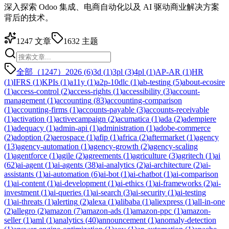
深入探索 Odoo 集成、电商自动化以及 AI 驱动商业解决方案
背后的技术。
1247
文章
1632
主题
全部（1247）
2026
(
6
)
3d
(
1
)
3pl
(
3
)
4pl
(
1
)
AP-AR
(
1
)
HR
(
1
)
IFRS
(
1
)
KPIs
(
1
)
a11y
(
1
)
a2p-10dlc
(
1
)
ab-testing
(
5
)
about-ecosire
(
1
)
access-control
(
2
)
access-rights
(
1
)
accessibility
(
3
)
account-
management
(
1
)
accounting
(
83
)
accounting-comparison
(
1
)
accounting-firms
(
1
)
accounts-payable
(
3
)
accounts-receivable
(
1
)
activation
(
1
)
activecampaign
(
2
)
acumatica
(
1
)
ada
(
2
)
adempiere
(
1
)
adequacy
(
1
)
admin-api
(
1
)
administration
(
1
)
adobe-commerce
(
2
)
adoption
(
2
)
aerospace
(
1
)
afip
(
1
)
africa
(
2
)
aftermarket
(
1
)
agency
(
13
)
agency-automation
(
1
)
agency-growth
(
2
)
agency-scaling
(
1
)
agentforce
(
1
)
agile
(
2
)
agreements
(
1
)
agriculture
(
3
)
agritech
(
1
)
ai
(
62
)
ai-agent
(
1
)
ai-agents
(
38
)
ai-analytics
(
2
)
ai-architecture
(
2
)
ai-
assistants
(
1
)
ai-automation
(
6
)
ai-bot
(
1
)
ai-chatbot
(
1
)
ai-comparison
(
1
)
ai-content
(
1
)
ai-development
(
1
)
ai-ethics
(
1
)
ai-frameworks
(
2
)
ai-
investment
(
1
)
ai-queries
(
1
)
ai-search
(
3
)
ai-security
(
1
)
ai-testing
(
1
)
ai-threats
(
1
)
alerting
(
2
)
alexa
(
1
)
alibaba
(
1
)
aliexpress
(
1
)
all-in-one
(
2
)
allegro
(
2
)
amazon
(
7
)
amazon-ads
(
1
)
amazon-ppc
(
1
)
amazon-
seller
(
1
)
aml
(
1
)
analytics
(
40
)
announcement
(
1
)
anomaly-detection