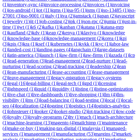
(
1
)
inventory-sync
(
4
)
invoice-processing
(
2
)
invoices
(
1
)
invoicing
(
1
)
ios-android
(
1
)
iot
(
11
)
iqms
(
1
)
isa-95
(
1
)
isms
(
1
)
iso-13485
(
1
)
iso-
27001
(
3
)
iso-9001
(
1
)
italy
(
1
)
iva
(
2
)
jamstack
(
1
)
japan
(
2
)
javascript
(
1
)
jewelry
(
1
)
jit
(
1
)
job-costing
(
2
)
jpk
(
1
)
json-rpc
(
2
)
jumia
(
1
)
just-in-
time
(
1
)
jwt
(
1
)
k6
(
2
)
kafka
(
1
)
kanban
(
3
)
katana
(
1
)
katana-mrp
(
1
)
kaufland
(
2
)
kdv
(
1
)
keap
(
2
)
kenya
(
1
)
klaviyo
(
1
)
knowledge
(
1
)
knowledge-base
(
4
)
knowledge-management
(
2
)
korea
(
1
)
kpi
(
3
)
kpis
(
3
)
kra
(
1
)
ksef
(
1
)
kubernetes
(
1
)
kvkk
(
1
)
kyc
(
1
)
labor-law
(
1
)
landed-cost
(
1
)
landing-pages
(
4
)
langchain
(
3
)
large-datasets
(
1
)
latin-america
(
3
)
launch
(
1
)
law-firm
(
1
)
law-firms
(
1
)
lazada
(
1
)
lcp
(
1
)
lead-generation
(
3
)
lead-management
(
2
)
lead-nurture
(
1
)
lead-
nurturing
(
1
)
lead-scoring
(
2
)
lead-tracking
(
1
)
leadership
(
2
)
lean
(
1
)
lean-manufacturing
(
1
)
lease-accounting
(
1
)
lease-management
(
2
)
leave-management
(
1
)
legacy-migration
(
1
)
legacy-systems
(
1
)
legal
(
16
)
legal-billing
(
1
)
legal-tech
(
1
)
lgpd
(
1
)
licensing
(
7
)
lightspeed
(
1
)
liquid
(
1
)
liquidity
(
1
)
listing
(
1
)
listing-optimization
(
1
)
live-chat
(
1
)
live-dashboards
(
1
)
live-shopping
(
1
)
llm
(
4
)
llm-
visibility
(
1
)
lms
(
3
)
load-balancing
(
1
)
load-testing
(
3
)
local
(
1
)
local-
seo
(
4
)
localization
(
24
)
logging
(
1
)
logistics
(
14
)
logistics-analytics
(
1
)
lohnsteuer
(
1
)
looker
(
2
)
looker-studio
(
2
)
lot-tracking
(
1
)
low-code
(
6
)
loyalty
(
3
)
loyalty-programs
(
2
)
ltv
(
1
)
mach
(
1
)
mach-architecture
(
1
)
machine-learning
(
13
)
magento
(
4
)
mailchimp
(
1
)
maintenance
(
4
)
make-or-buy
(
1
)
making-tax-digital
(
1
)
malaysia
(
1
)
managed-
services
(
1
)
management
(
1
)
manufacturing
(
53
)
margins
(
2
)
market-
analysis
(
1
)
marketing
(
10
)
marketing-automation
(
11
)
marketing-