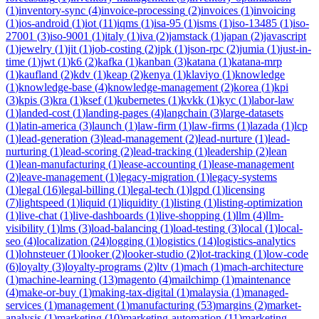
(
1
)
inventory-sync
(
4
)
invoice-processing
(
2
)
invoices
(
1
)
invoicing
(
1
)
ios-android
(
1
)
iot
(
11
)
iqms
(
1
)
isa-95
(
1
)
isms
(
1
)
iso-13485
(
1
)
iso-
27001
(
3
)
iso-9001
(
1
)
italy
(
1
)
iva
(
2
)
jamstack
(
1
)
japan
(
2
)
javascript
(
1
)
jewelry
(
1
)
jit
(
1
)
job-costing
(
2
)
jpk
(
1
)
json-rpc
(
2
)
jumia
(
1
)
just-in-
time
(
1
)
jwt
(
1
)
k6
(
2
)
kafka
(
1
)
kanban
(
3
)
katana
(
1
)
katana-mrp
(
1
)
kaufland
(
2
)
kdv
(
1
)
keap
(
2
)
kenya
(
1
)
klaviyo
(
1
)
knowledge
(
1
)
knowledge-base
(
4
)
knowledge-management
(
2
)
korea
(
1
)
kpi
(
3
)
kpis
(
3
)
kra
(
1
)
ksef
(
1
)
kubernetes
(
1
)
kvkk
(
1
)
kyc
(
1
)
labor-law
(
1
)
landed-cost
(
1
)
landing-pages
(
4
)
langchain
(
3
)
large-datasets
(
1
)
latin-america
(
3
)
launch
(
1
)
law-firm
(
1
)
law-firms
(
1
)
lazada
(
1
)
lcp
(
1
)
lead-generation
(
3
)
lead-management
(
2
)
lead-nurture
(
1
)
lead-
nurturing
(
1
)
lead-scoring
(
2
)
lead-tracking
(
1
)
leadership
(
2
)
lean
(
1
)
lean-manufacturing
(
1
)
lease-accounting
(
1
)
lease-management
(
2
)
leave-management
(
1
)
legacy-migration
(
1
)
legacy-systems
(
1
)
legal
(
16
)
legal-billing
(
1
)
legal-tech
(
1
)
lgpd
(
1
)
licensing
(
7
)
lightspeed
(
1
)
liquid
(
1
)
liquidity
(
1
)
listing
(
1
)
listing-optimization
(
1
)
live-chat
(
1
)
live-dashboards
(
1
)
live-shopping
(
1
)
llm
(
4
)
llm-
visibility
(
1
)
lms
(
3
)
load-balancing
(
1
)
load-testing
(
3
)
local
(
1
)
local-
seo
(
4
)
localization
(
24
)
logging
(
1
)
logistics
(
14
)
logistics-analytics
(
1
)
lohnsteuer
(
1
)
looker
(
2
)
looker-studio
(
2
)
lot-tracking
(
1
)
low-code
(
6
)
loyalty
(
3
)
loyalty-programs
(
2
)
ltv
(
1
)
mach
(
1
)
mach-architecture
(
1
)
machine-learning
(
13
)
magento
(
4
)
mailchimp
(
1
)
maintenance
(
4
)
make-or-buy
(
1
)
making-tax-digital
(
1
)
malaysia
(
1
)
managed-
services
(
1
)
management
(
1
)
manufacturing
(
53
)
margins
(
2
)
market-
analysis
(
1
)
marketing
(
10
)
marketing-automation
(
11
)
marketing-