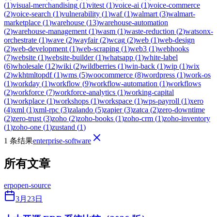
(
1
)
visual-merchandising
(
1
)
vitest
(
1
)
voice-ai
(
1
)
voice-commerce
(
2
)
voice-search
(
1
)
vulnerability
(
1
)
waf
(
1
)
walmart
(
3
)
walmart-
marketplace
(
1
)
warehouse
(
13
)
warehouse-automation
(
2
)
warehouse-management
(
1
)
wasm
(
1
)
waste-reduction
(
2
)
watsonx-
orchestrate
(
1
)
wave
(
2
)
wayfair
(
2
)
wcag
(
2
)
web
(
1
)
web-design
(
2
)
web-development
(
1
)
web-scraping
(
1
)
web3
(
1
)
webhooks
(
7
)
website
(
1
)
website-builder
(
1
)
whatsapp
(
1
)
white-label
(
6
)
wholesale
(
12
)
wiki
(
2
)
wildberries
(
1
)
win-back
(
1
)
wip
(
1
)
wix
(
2
)
wkhtmltopdf
(
1
)
wms
(
5
)
woocommerce
(
8
)
wordpress
(
1
)
work-os
(
1
)
workday
(
1
)
workflow
(
9
)
workflow-automation
(
1
)
workflows
(
2
)
workforce
(
7
)
workforce-analytics
(
1
)
working-capital
(
1
)
workplace
(
1
)
workshops
(
1
)
workspace
(
1
)
wps-payroll
(
1
)
xero
(
4
)
xml
(
1
)
xml-rpc
(
3
)
zalando
(
5
)
zapier
(
3
)
zatca
(
2
)
zero-downtime
(
2
)
zero-trust
(
3
)
zoho
(
2
)
zoho-books
(
1
)
zoho-crm
(
1
)
zoho-inventory
(
1
)
zoho-one
(
1
)
zustand
(
1
)
1 条结果
enterprise-software
所有文章
erp
open-source
3月23日