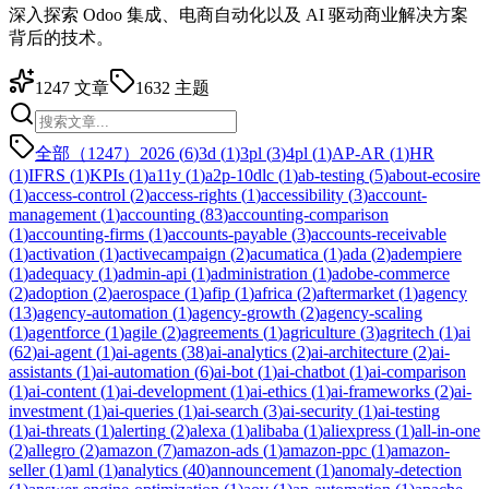
深入探索 Odoo 集成、电商自动化以及 AI 驱动商业解决方案
背后的技术。
1247
文章
1632
主题
全部（1247）
2026
(
6
)
3d
(
1
)
3pl
(
3
)
4pl
(
1
)
AP-AR
(
1
)
HR
(
1
)
IFRS
(
1
)
KPIs
(
1
)
a11y
(
1
)
a2p-10dlc
(
1
)
ab-testing
(
5
)
about-ecosire
(
1
)
access-control
(
2
)
access-rights
(
1
)
accessibility
(
3
)
account-
management
(
1
)
accounting
(
83
)
accounting-comparison
(
1
)
accounting-firms
(
1
)
accounts-payable
(
3
)
accounts-receivable
(
1
)
activation
(
1
)
activecampaign
(
2
)
acumatica
(
1
)
ada
(
2
)
adempiere
(
1
)
adequacy
(
1
)
admin-api
(
1
)
administration
(
1
)
adobe-commerce
(
2
)
adoption
(
2
)
aerospace
(
1
)
afip
(
1
)
africa
(
2
)
aftermarket
(
1
)
agency
(
13
)
agency-automation
(
1
)
agency-growth
(
2
)
agency-scaling
(
1
)
agentforce
(
1
)
agile
(
2
)
agreements
(
1
)
agriculture
(
3
)
agritech
(
1
)
ai
(
62
)
ai-agent
(
1
)
ai-agents
(
38
)
ai-analytics
(
2
)
ai-architecture
(
2
)
ai-
assistants
(
1
)
ai-automation
(
6
)
ai-bot
(
1
)
ai-chatbot
(
1
)
ai-comparison
(
1
)
ai-content
(
1
)
ai-development
(
1
)
ai-ethics
(
1
)
ai-frameworks
(
2
)
ai-
investment
(
1
)
ai-queries
(
1
)
ai-search
(
3
)
ai-security
(
1
)
ai-testing
(
1
)
ai-threats
(
1
)
alerting
(
2
)
alexa
(
1
)
alibaba
(
1
)
aliexpress
(
1
)
all-in-one
(
2
)
allegro
(
2
)
amazon
(
7
)
amazon-ads
(
1
)
amazon-ppc
(
1
)
amazon-
seller
(
1
)
aml
(
1
)
analytics
(
40
)
announcement
(
1
)
anomaly-detection