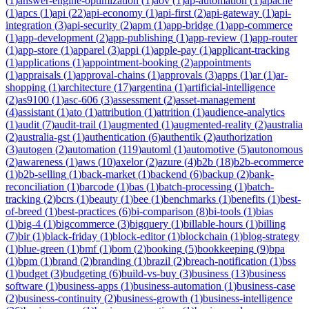
(
1
)
answer-engine-optimization
(
1
)
aov
(
1
)
ap-automation
(
1
)
apache
(
1
)
apcs
(
1
)
api
(
22
)
api-economy
(
1
)
api-first
(
2
)
api-gateway
(
1
)
api-
integration
(
3
)
api-security
(
2
)
apm
(
1
)
app-bridge
(
1
)
app-commerce
(
1
)
app-development
(
2
)
app-publishing
(
1
)
app-review
(
1
)
app-router
(
1
)
app-store
(
1
)
apparel
(
3
)
appi
(
1
)
apple-pay
(
1
)
applicant-tracking
(
1
)
applications
(
1
)
appointment-booking
(
2
)
appointments
(
1
)
appraisals
(
1
)
approval-chains
(
1
)
approvals
(
3
)
apps
(
1
)
ar
(
1
)
ar-
shopping
(
1
)
architecture
(
17
)
argentina
(
1
)
artificial-intelligence
(
2
)
as9100
(
1
)
asc-606
(
3
)
assessment
(
2
)
asset-management
(
4
)
assistant
(
1
)
ato
(
1
)
attribution
(
1
)
attrition
(
1
)
audience-analytics
(
1
)
audit
(
7
)
audit-trail
(
1
)
augmented
(
1
)
augmented-reality
(
2
)
australia
(
2
)
australia-gst
(
1
)
authentication
(
6
)
authentik
(
2
)
authorization
(
3
)
autogen
(
2
)
automation
(
119
)
automl
(
1
)
automotive
(
5
)
autonomous
(
2
)
awareness
(
1
)
aws
(
10
)
axelor
(
2
)
azure
(
4
)
b2b
(
18
)
b2b-ecommerce
(
1
)
b2b-selling
(
1
)
back-market
(
1
)
backend
(
6
)
backup
(
2
)
bank-
reconciliation
(
1
)
barcode
(
1
)
bas
(
1
)
batch-processing
(
1
)
batch-
tracking
(
2
)
bcrs
(
1
)
beauty
(
1
)
bee
(
1
)
benchmarks
(
1
)
benefits
(
1
)
best-
of-breed
(
1
)
best-practices
(
6
)
bi-comparison
(
8
)
bi-tools
(
1
)
bias
(
1
)
big-4
(
1
)
bigcommerce
(
3
)
bigquery
(
1
)
billable-hours
(
1
)
billing
(
7
)
bir
(
1
)
black-friday
(
1
)
block-editor
(
1
)
blockchain
(
1
)
blog-strategy
(
1
)
blue-green
(
1
)
bmf
(
1
)
bom
(
2
)
booking
(
5
)
bookkeeping
(
9
)
bpa
(
1
)
bpm
(
1
)
brand
(
2
)
branding
(
1
)
brazil
(
2
)
breach-notification
(
1
)
bss
(
1
)
budget
(
3
)
budgeting
(
6
)
build-vs-buy
(
3
)
business
(
13
)
business
software
(
1
)
business-apps
(
1
)
business-automation
(
1
)
business-case
(
2
)
business-continuity
(
2
)
business-growth
(
1
)
business-intelligence