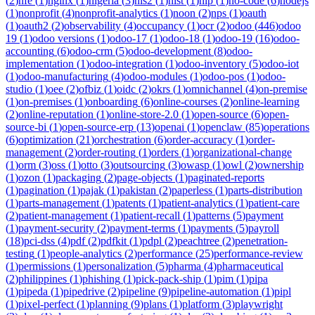
(
2
)
nfe
(
1
)
nginx
(
1
)
nigeria
(
3
)
nis2
(
1
)
nist
(
1
)
nlp
(
1
)
no-code
(
6
)
nodejs
(
1
)
nonprofit
(
4
)
nonprofit-analytics
(
1
)
noon
(
2
)
nps
(
1
)
oauth
(
1
)
oauth2
(
2
)
observability
(
4
)
occupancy
(
1
)
ocr
(
2
)
odoo
(
446
)
odoo
19
(
1
)
odoo versions
(
1
)
odoo-17
(
1
)
odoo-18
(
1
)
odoo-19
(
16
)
odoo-
accounting
(
6
)
odoo-crm
(
5
)
odoo-development
(
8
)
odoo-
implementation
(
1
)
odoo-integration
(
1
)
odoo-inventory
(
5
)
odoo-iot
(
1
)
odoo-manufacturing
(
4
)
odoo-modules
(
1
)
odoo-pos
(
1
)
odoo-
studio
(
1
)
oee
(
2
)
ofbiz
(
1
)
oidc
(
2
)
okrs
(
1
)
omnichannel
(
4
)
on-premise
(
1
)
on-premises
(
1
)
onboarding
(
6
)
online-courses
(
2
)
online-learning
(
2
)
online-reputation
(
1
)
online-store-2.0
(
1
)
open-source
(
6
)
open-
source-bi
(
1
)
open-source-erp
(
13
)
openai
(
1
)
openclaw
(
85
)
operations
(
6
)
optimization
(
21
)
orchestration
(
6
)
order-accuracy
(
1
)
order-
management
(
2
)
order-routing
(
1
)
orders
(
1
)
organizational-change
(
1
)
orm
(
3
)
oss
(
1
)
otto
(
3
)
outsourcing
(
3
)
owasp
(
1
)
owl
(
2
)
ownership
(
1
)
ozon
(
1
)
packaging
(
2
)
page-objects
(
1
)
paginated-reports
(
1
)
pagination
(
1
)
pajak
(
1
)
pakistan
(
2
)
paperless
(
1
)
parts-distribution
(
1
)
parts-management
(
1
)
patents
(
1
)
patient-analytics
(
1
)
patient-care
(
2
)
patient-management
(
1
)
patient-recall
(
1
)
patterns
(
5
)
payment
(
1
)
payment-security
(
2
)
payment-terms
(
1
)
payments
(
5
)
payroll
(
18
)
pci-dss
(
4
)
pdf
(
2
)
pdfkit
(
1
)
pdpl
(
2
)
peachtree
(
2
)
penetration-
testing
(
1
)
people-analytics
(
2
)
performance
(
25
)
performance-review
(
1
)
permissions
(
1
)
personalization
(
5
)
pharma
(
4
)
pharmaceutical
(
2
)
philippines
(
1
)
phishing
(
1
)
pick-pack-ship
(
1
)
pim
(
1
)
pipa
(
1
)
pipeda
(
1
)
pipedrive
(
2
)
pipeline
(
9
)
pipeline-automation
(
1
)
pipl
(
1
)
pixel-perfect
(
1
)
planning
(
9
)
plans
(
1
)
platform
(
3
)
playwright