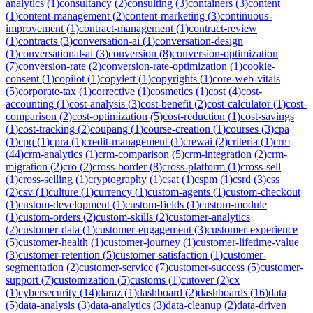
analytics
(
1
)
consultancy
(
2
)
consulting
(
3
)
containers
(
3
)
content
(
1
)
content-management
(
2
)
content-marketing
(
3
)
continuous-
improvement
(
1
)
contract-management
(
1
)
contract-review
(
1
)
contracts
(
3
)
conversation-ai
(
1
)
conversation-design
(
1
)
conversational-ai
(
3
)
conversion
(
8
)
conversion-optimization
(
7
)
conversion-rate
(
2
)
conversion-rate-optimization
(
1
)
cookie-
consent
(
1
)
copilot
(
1
)
copyleft
(
1
)
copyrights
(
1
)
core-web-vitals
(
5
)
corporate-tax
(
1
)
corrective
(
1
)
cosmetics
(
1
)
cost
(
4
)
cost-
accounting
(
1
)
cost-analysis
(
3
)
cost-benefit
(
2
)
cost-calculator
(
1
)
cost-
comparison
(
2
)
cost-optimization
(
5
)
cost-reduction
(
1
)
cost-savings
(
1
)
cost-tracking
(
2
)
coupang
(
1
)
course-creation
(
1
)
courses
(
3
)
cpa
(
1
)
cpq
(
1
)
cpra
(
1
)
credit-management
(
1
)
crewai
(
2
)
criteria
(
1
)
crm
(
44
)
crm-analytics
(
1
)
crm-comparison
(
5
)
crm-integration
(
2
)
crm-
migration
(
2
)
cro
(
2
)
cross-border
(
8
)
cross-platform
(
1
)
cross-sell
(
1
)
cross-selling
(
1
)
cryptography
(
1
)
csat
(
1
)
cspm
(
1
)
csrd
(
3
)
css
(
2
)
csv
(
1
)
culture
(
1
)
currency
(
1
)
custom-agents
(
1
)
custom-checkout
(
1
)
custom-development
(
1
)
custom-fields
(
1
)
custom-module
(
1
)
custom-orders
(
2
)
custom-skills
(
2
)
customer-analytics
(
2
)
customer-data
(
1
)
customer-engagement
(
3
)
customer-experience
(
5
)
customer-health
(
1
)
customer-journey
(
1
)
customer-lifetime-value
(
3
)
customer-retention
(
5
)
customer-satisfaction
(
1
)
customer-
segmentation
(
2
)
customer-service
(
7
)
customer-success
(
5
)
customer-
support
(
7
)
customization
(
5
)
customs
(
1
)
cutover
(
2
)
cx
(
1
)
cybersecurity
(
14
)
daraz
(
1
)
dashboard
(
2
)
dashboards
(
16
)
data
(
5
)
data-analysis
(
3
)
data-analytics
(
3
)
data-cleanup
(
2
)
data-driven