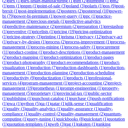
(
2
)
plex
(
1
)
plex-smart-manufacturing
(
1
)
plm
(
2
)
plumbing
(
1
)
pm2
(
1
)
pms
(
1
)
pnpm
(
1
)
point-of-sale
(
3
)
poland
(
3
)
polaris
(
1
)
pos
(
9
)
post-
brexit
(
1
)
post-implementation
(
2
)
postgres
(
2
)
postgresql
(
10
)
power-
bi
(
79
)
power-bi-premium
(
1
)
power-query
(
1
)
ppc
(
1
)
practice-
management
(
2
)
precious-metals
(
1
)
predictive-analytics
(
4
)
predictive-maintenance
(
2
)
premium
(
2
)
preparation
(
1
)
prestashop
(
1
)
preventive
(
1
)
pricelists
(
1
)
pricing
(
19
)
pricing-optimization
(
1
)
pricing-strategy
(
3
)
printing
(
1
)
prisma
(
1
)
privacy
(
12
)
privacy-act
(
1
)
privacy-by-design
(
1
)
process
(
2
)
process-improvement
(
1
)
process-
management
(
1
)
process-mining
(
1
)
process-safety
(
1
)
procurement
(
11
)
product-costing
(
1
)
product-descriptions
(
1
)
product-management
(
2
)
product-mapping
(
1
)
product-optimization
(
1
)
product-pages
(
1
)
product-photography
(
1
)
product-recommendations
(
1
)
product-
visualization
(
1
)
production
(
7
)
production-dashboards
(
1
)
production-
management
(
1
)
production-planning
(
2
)
production-scheduling
(
1
)
productivity
(
9
)
productization
(
1
)
products
(
1
)
professional-
services
(
4
)
program-management
(
1
)
project-accounting
(
2
)
project-
management
(
19
)
prometheus
(
1
)
prompt-engineering
(
1
)
property-
management
(
5
)
proprietary
(
1
)
provincial-tax
(
1
)
public-sector
(
1
)
publishing
(
1
)
punchout-catalog
(
1
)
purchase
(
3
)
push-notifications
(
1
)
pwa
(
1
)
python
(
5
)
qa
(
1
)
qatar
(
1
)
qlik-sense
(
1
)
qualification
(
1
)
quality
(
3
)
quality-analytics
(
1
)
quality-assurance
(
1
)
quality-
compliance
(
1
)
quality-control
(
2
)
quality-management
(
2
)
quantum-
computing
(
1
)
query-tuning
(
1
)
quickbooks
(
8
)
quickstart
(
1
)
quotation
(
1
)
quotation-templates
(
1
)
qweb
(
3
)
rag
(
1
)
rakuten
(
1
)
ranking