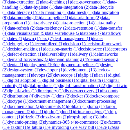
(
3
)
data-extraction
(
2
)
data-fetching
(
1
)
data-governance
(
1
)
data-
handling
(
1
)
data-hygiene
(
1
)
data-integration
(
2
)
data-lifecycle
(
1
)
data-literacy
(
1
)
data-mapping
(
1
)
data-mesh
(
1
)
data-migration
(
8
)
data-modeling
(
5
)
data-pipeline
(
1
)
data-platform
(
2
)
data-
preparation
(
1
)
data-privacy
(
4
)
data-protection
(
14
)
data-quality
(
4
)
data-refresh
(
2
)
data-residency
(
2
)
data-retention
(
1
)
data-transfer
(
4
)
data-visualization
(
5
)
data-warehouse
(
2
)
database
(
7
)
dataflows
(
1
)
datev
(
1
)
dawn
(
1
)
dax
(
7
)
deal-management
(
1
)
dealer
(
1
)
debugging
(
1
)
decentralized
(
1
)
decision
(
1
)
decision-framework
(
1
)
decision-making
(
1
)
decision-matrix
(
1
)
decision-tree
(
1
)
decorators
(
1
)
defect-detection
(
1
)
deliverability
(
1
)
delivery
(
1
)
delmiaworks
(
1
)
demand-forecasting
(
3
)
demand-planning
(
4
)
demand-sensing
(
1
)
dental
(
1
)
deployment
(
10
)
deployment-pipelines
(
1
)
design
(
2
)
design-system
(
1
)
developer
(
1
)
development
(
13
)
device-
management
(
1
)
devops
(
29
)
devsecops
(
1
)
dgfip
(
1
)
dian
(
1
)
digital
(
1
)
digital-adoption
(
1
)
digital-business
(
1
)
digital-health
(
1
)
digital-
maturity
(
1
)
digital-products
(
1
)
digital-transformation
(
22
)
digital-twin
(
2
)
digital-twins
(
1
)
directquery
(
1
)
disaster-recovery
(
1
)
discounts
(
2
)
distribution
(
4
)
diversity
(
1
)
dms
(
2
)
docker
(
3
)
docker-compose
(
1
)
doctype
(
1
)
document-management
(
3
)
document-processing
(
2
)
documentation
(
2
)
documents
(
4
)
dolibarr
(
1
)
domo
(
1
)
donor-
management
(
2
)
dpa
(
1
)
dpdp
(
1
)
dpo
(
1
)
drip-campaigns
(
1
)
drip-
content
(
1
)
drizzle
(
3
)
drizzle-orm
(
2
)
dropshipping
(
3
)
dubai
(
1
)
dynamic-pricing
(
3
)
dynamics-365
(
4
)
e-commerce
(
2
)
e-factura
(
1
)
e-faktur
(
1
)
e-fatura
(
1
)
e-invoicing
(
5
)
e-way-bill
(
1
)
e2e
(
2
)
eaa