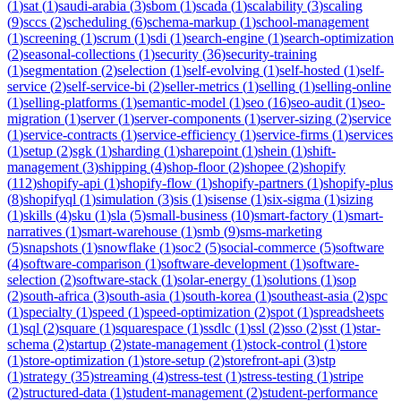
(
1
)
sat
(
1
)
saudi-arabia
(
3
)
sbom
(
1
)
scada
(
1
)
scalability
(
3
)
scaling
(
9
)
sccs
(
2
)
scheduling
(
6
)
schema-markup
(
1
)
school-management
(
1
)
screening
(
1
)
scrum
(
1
)
sdi
(
1
)
search-engine
(
1
)
search-optimization
(
2
)
seasonal-collections
(
1
)
security
(
36
)
security-training
(
1
)
segmentation
(
2
)
selection
(
1
)
self-evolving
(
1
)
self-hosted
(
1
)
self-
service
(
2
)
self-service-bi
(
2
)
seller-metrics
(
1
)
selling
(
1
)
selling-online
(
1
)
selling-platforms
(
1
)
semantic-model
(
1
)
seo
(
16
)
seo-audit
(
1
)
seo-
migration
(
1
)
server
(
1
)
server-components
(
1
)
server-sizing
(
2
)
service
(
1
)
service-contracts
(
1
)
service-efficiency
(
1
)
service-firms
(
1
)
services
(
1
)
setup
(
2
)
sgk
(
1
)
sharding
(
1
)
sharepoint
(
1
)
shein
(
1
)
shift-
management
(
3
)
shipping
(
4
)
shop-floor
(
2
)
shopee
(
2
)
shopify
(
112
)
shopify-api
(
1
)
shopify-flow
(
1
)
shopify-partners
(
1
)
shopify-plus
(
8
)
shopifyql
(
1
)
simulation
(
3
)
sis
(
1
)
sisense
(
1
)
six-sigma
(
1
)
sizing
(
1
)
skills
(
4
)
sku
(
1
)
sla
(
5
)
small-business
(
10
)
smart-factory
(
1
)
smart-
narratives
(
1
)
smart-warehouse
(
1
)
smb
(
9
)
sms-marketing
(
5
)
snapshots
(
1
)
snowflake
(
1
)
soc2
(
5
)
social-commerce
(
5
)
software
(
4
)
software-comparison
(
1
)
software-development
(
1
)
software-
selection
(
2
)
software-stack
(
1
)
solar-energy
(
1
)
solutions
(
1
)
sop
(
2
)
south-africa
(
3
)
south-asia
(
1
)
south-korea
(
1
)
southeast-asia
(
2
)
spc
(
1
)
specialty
(
1
)
speed
(
1
)
speed-optimization
(
2
)
spot
(
1
)
spreadsheets
(
1
)
sql
(
2
)
square
(
1
)
squarespace
(
1
)
ssdlc
(
1
)
ssl
(
2
)
sso
(
2
)
sst
(
1
)
star-
schema
(
2
)
startup
(
2
)
state-management
(
1
)
stock-control
(
1
)
store
(
1
)
store-optimization
(
1
)
store-setup
(
2
)
storefront-api
(
3
)
stp
(
1
)
strategy
(
35
)
streaming
(
4
)
stress-test
(
1
)
stress-testing
(
1
)
stripe
(
2
)
structured-data
(
1
)
student-management
(
2
)
student-performance