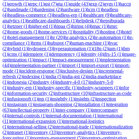
(
1
)
growth
(
1
)
grpc
(
1
)
gst
(
7
)
gta
(
1
)
guide
(
43
)
gxp
(
2
)
gym
(
1
)
haccp
(
2
)
handmade
(
3
)
hardening
(
2
)
hardware
(
1
)
hcm
(
1
)
headless
(
4
)
headless-commerce
(
3
)
headless-erp
(
1
)
healthcare
(
9
)
healthcare-
analytics
(
1
)
healthcare-dashboards
(
1
)
helpdesk
(
7
)
hepsiburada
(
1
)
hetzner
(
1
)
higher-ed
(
1
)
hipaa
(
5
)
hiring
(
4
)
hmac
(
1
)
hmrc
(
2
)
home-goods
(
1
)
home-services
(
1
)
hospitality
(
5
)
hosting
(
3
)
hotel
(
1
)
hotel-management
(
1
)
hr
(
20
)
hr-analytics
(
2
)
hr-automation
(
1
)
hr-
compliance
(
1
)
hrms
(
1
)
hubspot
(
7
)
human-machine
(
1
)
hvac
(
2
)
hybrid
(
1
)
hydrogen
(
3
)
hyperautomation
(
1
)
i18n
(
2
)
iam
(
1
)
ibm
(
1
)
icms
(
1
)
idempiere
(
1
)
idempotency
(
1
)
identity
(
4
)
ifrs-15
(
1
)
image-
optimization
(
1
)
impact
(
1
)
impact-measurement
(
1
)
implementation
(
44
)
implementation-partner
(
1
)
import
(
1
)
import-export
(
1
)
import-
mode
(
1
)
incident-response
(
3
)
inclusive-design
(
1
)
incremental-
refresh
(
2
)
indexing
(
1
)
india
(
5
)
india-gst
(
2
)
india-marketplace
(
1
)
indonesia
(
2
)
industry
(
4
)
industry-4-0
(
17
)
industry-5-0
(
1
)
industry-erp
(
1
)
industry-specific
(
1
)
industry-wrappers
(
1
)
infor
(
1
)
information-security
(
2
)
infrastructure
(
10
)
infrastructure-as-code
(
1
)
infusionsoft
(
1
)
inp
(
1
)
insightly
(
1
)
insights
(
2
)
inspection
(
1
)
instagram
(
1
)
instagram-shopping
(
2
)
installation
(
1
)
integration
(
63
)
intellectual-property
(
1
)
inter-company
(
1
)
intercompany
(
4
)
internal-controls
(
1
)
internal-documentation
(
1
)
international
(
11
)
international-expansion
(
1
)
international-logistics
(
1
)
international-selling
(
2
)
international-trade
(
1
)
internationalization
(
2
)
intranet
(
1
)
inventory
(
33
)
inventory-analytics
(
1
)
inventory-
forecasting
(
1
)
inventory-management
(
5
)
inventory-optimization