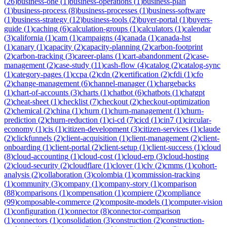
(
26
)
business-one
(
1
)
business-operations
(
1
)
business-plan
(
1
)
business-process
(
8
)
business-processes
(
1
)
business-software
(
1
)
business-strategy
(
12
)
business-tools
(
2
)
buyer-portal
(
1
)
buyers-
guide
(
1
)
caching
(
6
)
calculation-groups
(
1
)
calculators
(
1
)
calendar
(
3
)
california
(
1
)
cam
(
1
)
campaigns
(
4
)
canada
(
1
)
canada-hst
(
1
)
canary
(
1
)
capacity
(
2
)
capacity-planning
(
2
)
carbon-footprint
(
2
)
carbon-tracking
(
3
)
career-plans
(
1
)
cart-abandonment
(
2
)
case-
management
(
2
)
case-study
(
11
)
cash-flow
(
4
)
catalog
(
2
)
catalog-sync
(
1
)
category-pages
(
1
)
ccpa
(
2
)
cdn
(
2
)
certification
(
2
)
cfdi
(
1
)
cfo
(
2
)
change-management
(
6
)
channel-manager
(
1
)
chargebacks
(
1
)
chart-of-accounts
(
3
)
charts
(
1
)
chatbot
(
6
)
chatbots
(
1
)
chatgpt
(
2
)
cheat-sheet
(
1
)
checklist
(
7
)
checkout
(
2
)
checkout-optimization
(
2
)
chemical
(
2
)
china
(
1
)
churn
(
1
)
churn-management
(
1
)
churn-
prediction
(
2
)
churn-reduction
(
1
)
ci-cd
(
7
)
cicd
(
1
)
cin7
(
1
)
circular-
economy
(
1
)
cis
(
1
)
citizen-development
(
3
)
citizen-services
(
1
)
claude
(
2
)
clickfunnels
(
2
)
client-acquisition
(
1
)
client-management
(
2
)
client-
onboarding
(
1
)
client-portal
(
2
)
client-setup
(
1
)
client-success
(
1
)
cloud
(
8
)
cloud-accounting
(
1
)
cloud-cost
(
1
)
cloud-erp
(
3
)
cloud-hosting
(
2
)
cloud-security
(
2
)
cloudflare
(
1
)
clover
(
1
)
clv
(
2
)
cmms
(
1
)
cohort-
analysis
(
2
)
collaboration
(
3
)
colombia
(
1
)
commission-tracking
(
1
)
community
(
3
)
company
(
1
)
company-story
(
1
)
comparison
(
88
)
comparisons
(
1
)
compensation
(
1
)
compiere
(
2
)
compliance
(
99
)
composable-commerce
(
2
)
composite-models
(
1
)
computer-vision
(
1
)
configuration
(
1
)
connector
(
8
)
connector-comparison
(
1
)
connectors
(
1
)
consolidation
(
3
)
construction
(
2
)
construction-