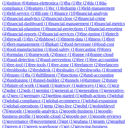
(
1
)
fashion
(
6
)
fattura-elettronica
(
1
)
fba
(
1
)
fbr
(
2
)
fda
(
1
)
fda-
compliance
(
3
)
features
(
1
)
fec
(
1
)
fedramp
(
1
)
field-management
(
1
)
field-service
(
1
)
fill-rate
(
1
)
finance
(
10
)
financial-analysis
(
2
)
financial-analytics
(
2
)
financial-close
(
2
)
financial-crime
(
1
)
financial-dashboard
(
1
)
financial-management
(
1
)
financial-metrics
(
1
)
financial-planning
(
1
)
financial-projections
(
1
)
financial-reporting
(
4
)
financial-reports
(
2
)
financial-services
(
3
)
fine-tuning
(
1
)
fintech
(
3
)
firewall
(
1
)
firs
(
2
)
fishbowl
(
1
)
fitment-data
(
1
)
fitness
(
1
)
fleet
(
1
)
fleet-management
(
1
)
flipkart
(
2
)
food-beverage
(
4
)
food-cost
(
1
)
food-manufacturing
(
1
)
food-safety
(
1
)
forecasting
(
9
)
forex
(
1
)
formulas
(
1
)
framework
(
2
)
france
(
1
)
frappe
(
4
)
frappe-cloud
(
1
)
fraud-detection
(
2
)
fraud-prevention
(
2
)
free
(
1
)
free-accounting
(
1
)
free-tool
(
1
)
free-tools
(
1
)
free-zone
(
1
)
freelancer
(
2
)
freelancers
(
1
)
freshbooks
(
2
)
freshdesk
(
1
)
freshsales
(
1
)
freshworks
(
1
)
frontend
(
3
)
fruugo
(
1
)
fta
(
1
)
fulfillment
(
7
)
functions
(
2
)
fund-accounting
(
2
)
fundraising
(
1
)
funnel-builder
(
2
)
funnels
(
4
)
furniture
(
2
)
future
(
3
)
future-of-work
(
1
)
gantt
(
1
)
gateway
(
1
)
gateways
(
1
)
gcc
(
1
)
gcp
(
2
)
gdpr
(
12
)
gds
(
1
)
gemini
(
1
)
general-ai
(
1
)
generation
(
1
)
generative-
ai
(
2
)
geo
(
1
)
germany
(
23
)
getting-started
(
1
)
github-actions
(
3
)
global
(
3
)
global-compliance
(
1
)
global-ecommerce
(
1
)
global-expansion
(
1
)
global-operations
(
1
)
gmp
(
2
)
go-live
(
2
)
gobd
(
1
)
gohighlevel
(
76
)
google
(
1
)
google-analytics
(
2
)
google-business
(
1
)
google-
business-profile
(
1
)
google-cloud
(
2
)
google-pay
(
1
)
google-reviews
(
1
)
governance
(
8
)
government
(
3
)
gpt
(
1
)
grafana
(
1
)
grants
(
2
)
graphql
(
3
)
green-it
(
1
)
green-warehouse
(
1
)
gri
(
2
)
growing-business