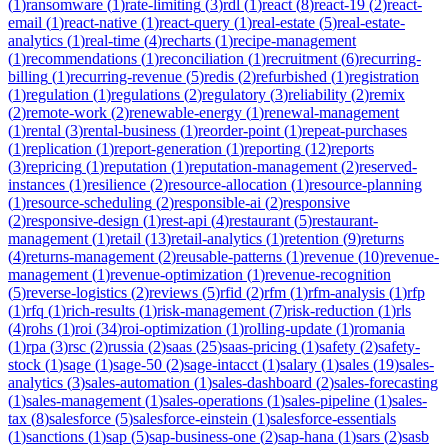
(
1
)
ransomware
(
1
)
rate-limiting
(
3
)
rdl
(
1
)
react
(
8
)
react-19
(
2
)
react-
email
(
1
)
react-native
(
1
)
react-query
(
1
)
real-estate
(
5
)
real-estate-
analytics
(
1
)
real-time
(
4
)
recharts
(
1
)
recipe-management
(
1
)
recommendations
(
1
)
reconciliation
(
1
)
recruitment
(
6
)
recurring-
billing
(
1
)
recurring-revenue
(
5
)
redis
(
2
)
refurbished
(
1
)
registration
(
1
)
regulation
(
1
)
regulations
(
2
)
regulatory
(
3
)
reliability
(
2
)
remix
(
2
)
remote-work
(
2
)
renewable-energy
(
1
)
renewal-management
(
1
)
rental
(
3
)
rental-business
(
1
)
reorder-point
(
1
)
repeat-purchases
(
1
)
replication
(
1
)
report-generation
(
1
)
reporting
(
12
)
reports
(
3
)
repricing
(
1
)
reputation
(
1
)
reputation-management
(
2
)
reserved-
instances
(
1
)
resilience
(
2
)
resource-allocation
(
1
)
resource-planning
(
1
)
resource-scheduling
(
2
)
responsible-ai
(
2
)
responsive
(
2
)
responsive-design
(
1
)
rest-api
(
4
)
restaurant
(
5
)
restaurant-
management
(
1
)
retail
(
13
)
retail-analytics
(
1
)
retention
(
9
)
returns
(
4
)
returns-management
(
2
)
reusable-patterns
(
1
)
revenue
(
10
)
revenue-
management
(
1
)
revenue-optimization
(
1
)
revenue-recognition
(
5
)
reverse-logistics
(
2
)
reviews
(
5
)
rfid
(
2
)
rfm
(
1
)
rfm-analysis
(
1
)
rfp
(
1
)
rfq
(
1
)
rich-results
(
1
)
risk-management
(
7
)
risk-reduction
(
1
)
rls
(
4
)
rohs
(
1
)
roi
(
34
)
roi-optimization
(
1
)
rolling-update
(
1
)
romania
(
1
)
rpa
(
3
)
rsc
(
2
)
russia
(
2
)
saas
(
25
)
saas-pricing
(
1
)
safety
(
2
)
safety-
stock
(
1
)
sage
(
1
)
sage-50
(
2
)
sage-intacct
(
1
)
salary
(
1
)
sales
(
19
)
sales-
analytics
(
3
)
sales-automation
(
1
)
sales-dashboard
(
2
)
sales-forecasting
(
1
)
sales-management
(
1
)
sales-operations
(
1
)
sales-pipeline
(
1
)
sales-
tax
(
8
)
salesforce
(
5
)
salesforce-einstein
(
1
)
salesforce-essentials
(
1
)
sanctions
(
1
)
sap
(
5
)
sap-business-one
(
2
)
sap-hana
(
1
)
sars
(
2
)
sasb