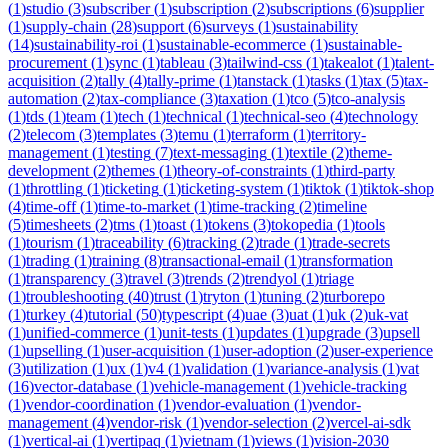
(
1
)
studio
(
3
)
subscriber
(
1
)
subscription
(
2
)
subscriptions
(
6
)
supplier
(
1
)
supply-chain
(
28
)
support
(
6
)
surveys
(
1
)
sustainability
(
14
)
sustainability-roi
(
1
)
sustainable-ecommerce
(
1
)
sustainable-
procurement
(
1
)
sync
(
1
)
tableau
(
3
)
tailwind-css
(
1
)
takealot
(
1
)
talent-
acquisition
(
2
)
tally
(
4
)
tally-prime
(
1
)
tanstack
(
1
)
tasks
(
1
)
tax
(
5
)
tax-
automation
(
2
)
tax-compliance
(
3
)
taxation
(
1
)
tco
(
5
)
tco-analysis
(
1
)
tds
(
1
)
team
(
1
)
tech
(
1
)
technical
(
1
)
technical-seo
(
4
)
technology
(
2
)
telecom
(
3
)
templates
(
3
)
temu
(
1
)
terraform
(
1
)
territory-
management
(
1
)
testing
(
7
)
text-messaging
(
1
)
textile
(
2
)
theme-
development
(
2
)
themes
(
1
)
theory-of-constraints
(
1
)
third-party
(
1
)
throttling
(
1
)
ticketing
(
1
)
ticketing-system
(
1
)
tiktok
(
1
)
tiktok-shop
(
4
)
time-off
(
1
)
time-to-market
(
1
)
time-tracking
(
2
)
timeline
(
5
)
timesheets
(
2
)
tms
(
1
)
toast
(
1
)
tokens
(
3
)
tokopedia
(
1
)
tools
(
1
)
tourism
(
1
)
traceability
(
6
)
tracking
(
2
)
trade
(
1
)
trade-secrets
(
1
)
trading
(
1
)
training
(
8
)
transactional-email
(
1
)
transformation
(
1
)
transparency
(
3
)
travel
(
3
)
trends
(
2
)
trendyol
(
1
)
triage
(
1
)
troubleshooting
(
40
)
trust
(
1
)
tryton
(
1
)
tuning
(
2
)
turborepo
(
1
)
turkey
(
4
)
tutorial
(
50
)
typescript
(
4
)
uae
(
3
)
uat
(
1
)
uk
(
2
)
uk-vat
(
1
)
unified-commerce
(
1
)
unit-tests
(
1
)
updates
(
1
)
upgrade
(
3
)
upsell
(
1
)
upselling
(
1
)
user-acquisition
(
1
)
user-adoption
(
2
)
user-experience
(
3
)
utilization
(
1
)
ux
(
1
)
v4
(
1
)
validation
(
1
)
variance-analysis
(
1
)
vat
(
16
)
vector-database
(
1
)
vehicle-management
(
1
)
vehicle-tracking
(
1
)
vendor-coordination
(
1
)
vendor-evaluation
(
1
)
vendor-
management
(
4
)
vendor-risk
(
1
)
vendor-selection
(
2
)
vercel-ai-sdk
(
1
)
vertical-ai
(
1
)
vertipaq
(
1
)
vietnam
(
1
)
views
(
1
)
vision-2030