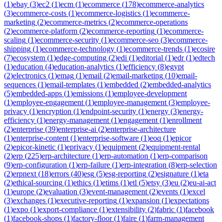
(
1
)
ebay
(
3
)
ec2
(
1
)
ecm
(
1
)
ecommerce
(
178
)
ecommerce-analytics
(
3
)
ecommerce-costs
(
1
)
ecommerce-logistics
(
1
)
ecommerce-
marketing
(
2
)
ecommerce-metrics
(
2
)
ecommerce-operations
(
2
)
ecommerce-platform
(
2
)
ecommerce-reporting
(
1
)
ecommerce-
scaling
(
1
)
ecommerce-security
(
1
)
ecommerce-seo
(
3
)
ecommerce-
shipping
(
1
)
ecommerce-technology
(
1
)
ecommerce-trends
(
1
)
ecosire
(
7
)
ecosystem
(
1
)
edge-computing
(
2
)
edi
(
1
)
editorial
(
1
)
edr
(
1
)
edtech
(
1
)
education
(
4
)
education-analytics
(
1
)
efficiency
(
8
)
egypt
(
2
)
electronics
(
1
)
emag
(
1
)
email
(
2
)
email-marketing
(
10
)
email-
sequences
(
1
)
email-templates
(
1
)
embedded
(
2
)
embedded-analytics
(
5
)
embedded-apps
(
1
)
emissions
(
1
)
employee-development
(
1
)
employee-engagement
(
1
)
employee-management
(
3
)
employee-
privacy
(
1
)
encryption
(
1
)
endpoint-security
(
1
)
energy
(
3
)
energy-
efficiency
(
1
)
energy-management
(
1
)
engagement
(
1
)
enrollment
(
2
)
enterprise
(
39
)
enterprise-ai
(
2
)
enterprise-architecture
(
1
)
enterprise-content
(
1
)
enterprise-software
(
1
)
eoq
(
1
)
epicor
(
2
)
epicor-kinetic
(
1
)
eprivacy
(
1
)
equipment
(
2
)
equipment-rental
(
2
)
erp
(
225
)
erp-architecture
(
1
)
erp-automation
(
1
)
erp-comparison
(
9
)
erp-configuration
(
1
)
erp-failure
(
1
)
erp-integration
(
8
)
erp-selection
(
2
)
erpnext
(
18
)
errors
(
40
)
esg
(
5
)
esg-reporting
(
2
)
esignature
(
1
)
eta
(
2
)
ethical-sourcing
(
1
)
ethics
(
1
)
etims
(
1
)
etl
(
5
)
etsy
(
3
)
eu
(
2
)
eu-ai-act
(
1
)
europe
(
2
)
evaluation
(
3
)
event-management
(
2
)
events
(
1
)
excel
(
3
)
exchanges
(
1
)
executive-reporting
(
1
)
expansion
(
1
)
expectations
(
1
)
expo
(
1
)
export-compliance
(
1
)
extensibility
(
2
)
fabric
(
1
)
facebook
(
1
)
facebook-shops
(
1
)
factory-floor
(
1
)
faire
(
1
)
farm-management