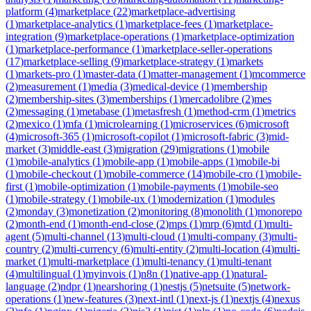
platform
(
4
)
marketplace
(
22
)
marketplace-advertising
(
1
)
marketplace-analytics
(
1
)
marketplace-fees
(
1
)
marketplace-
integration
(
9
)
marketplace-operations
(
1
)
marketplace-optimization
(
1
)
marketplace-performance
(
1
)
marketplace-seller-operations
(
17
)
marketplace-selling
(
9
)
marketplace-strategy
(
1
)
markets
(
1
)
markets-pro
(
1
)
master-data
(
1
)
matter-management
(
1
)
mcommerce
(
2
)
measurement
(
1
)
media
(
3
)
medical-device
(
1
)
membership
(
2
)
membership-sites
(
3
)
memberships
(
1
)
mercadolibre
(
2
)
mes
(
2
)
messaging
(
1
)
metabase
(
1
)
metasfresh
(
1
)
method-crm
(
1
)
metrics
(
2
)
mexico
(
1
)
mfa
(
1
)
microlearning
(
1
)
microservices
(
6
)
microsoft
(
4
)
microsoft-365
(
1
)
microsoft-copilot
(
1
)
microsoft-fabric
(
3
)
mid-
market
(
3
)
middle-east
(
3
)
migration
(
29
)
migrations
(
1
)
mobile
(
1
)
mobile-analytics
(
1
)
mobile-app
(
1
)
mobile-apps
(
1
)
mobile-bi
(
1
)
mobile-checkout
(
1
)
mobile-commerce
(
14
)
mobile-cro
(
1
)
mobile-
first
(
1
)
mobile-optimization
(
1
)
mobile-payments
(
1
)
mobile-seo
(
1
)
mobile-strategy
(
1
)
mobile-ux
(
1
)
modernization
(
1
)
modules
(
2
)
monday
(
3
)
monetization
(
2
)
monitoring
(
8
)
monolith
(
1
)
monorepo
(
2
)
month-end
(
1
)
month-end-close
(
2
)
mps
(
1
)
mrp
(
6
)
mtd
(
1
)
multi-
agent
(
5
)
multi-channel
(
13
)
multi-cloud
(
1
)
multi-company
(
3
)
multi-
country
(
2
)
multi-currency
(
6
)
multi-entity
(
2
)
multi-location
(
4
)
multi-
market
(
1
)
multi-marketplace
(
1
)
multi-tenancy
(
1
)
multi-tenant
(
4
)
multilingual
(
1
)
myinvois
(
1
)
n8n
(
1
)
native-app
(
1
)
natural-
language
(
2
)
ndpr
(
1
)
nearshoring
(
1
)
nestjs
(
5
)
netsuite
(
5
)
network-
operations
(
1
)
new-features
(
3
)
next-intl
(
1
)
next-js
(
1
)
nextjs
(
4
)
nexus