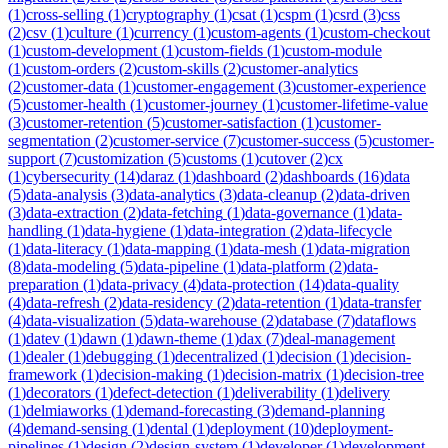
(
1
)
cross-selling
(
1
)
cryptography
(
1
)
csat
(
1
)
cspm
(
1
)
csrd
(
3
)
css
(
2
)
csv
(
1
)
culture
(
1
)
currency
(
1
)
custom-agents
(
1
)
custom-checkout
(
1
)
custom-development
(
1
)
custom-fields
(
1
)
custom-module
(
1
)
custom-orders
(
2
)
custom-skills
(
2
)
customer-analytics
(
2
)
customer-data
(
1
)
customer-engagement
(
3
)
customer-experience
(
5
)
customer-health
(
1
)
customer-journey
(
1
)
customer-lifetime-value
(
3
)
customer-retention
(
5
)
customer-satisfaction
(
1
)
customer-
segmentation
(
2
)
customer-service
(
7
)
customer-success
(
5
)
customer-
support
(
7
)
customization
(
5
)
customs
(
1
)
cutover
(
2
)
cx
(
1
)
cybersecurity
(
14
)
daraz
(
1
)
dashboard
(
2
)
dashboards
(
16
)
data
(
5
)
data-analysis
(
3
)
data-analytics
(
3
)
data-cleanup
(
2
)
data-driven
(
3
)
data-extraction
(
2
)
data-fetching
(
1
)
data-governance
(
1
)
data-
handling
(
1
)
data-hygiene
(
1
)
data-integration
(
2
)
data-lifecycle
(
1
)
data-literacy
(
1
)
data-mapping
(
1
)
data-mesh
(
1
)
data-migration
(
8
)
data-modeling
(
5
)
data-pipeline
(
1
)
data-platform
(
2
)
data-
preparation
(
1
)
data-privacy
(
4
)
data-protection
(
14
)
data-quality
(
4
)
data-refresh
(
2
)
data-residency
(
2
)
data-retention
(
1
)
data-transfer
(
4
)
data-visualization
(
5
)
data-warehouse
(
2
)
database
(
7
)
dataflows
(
1
)
datev
(
1
)
dawn
(
1
)
dawn-theme
(
1
)
dax
(
7
)
deal-management
(
1
)
dealer
(
1
)
debugging
(
1
)
decentralized
(
1
)
decision
(
1
)
decision-
framework
(
1
)
decision-making
(
1
)
decision-matrix
(
1
)
decision-tree
(
1
)
decorators
(
1
)
defect-detection
(
1
)
deliverability
(
1
)
delivery
(
1
)
delmiaworks
(
1
)
demand-forecasting
(
3
)
demand-planning
(
4
)
demand-sensing
(
1
)
dental
(
1
)
deployment
(
10
)
deployment-
pipelines
(
1
)
design
(
2
)
design-system
(
1
)
developer
(
1
)
development