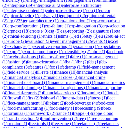
efficiency
(
1
)
energy-management
(
1
)
engagement
(
1
)
enrollment
(
2
)
enterprise
(
39
)
enterprise-ai
(
2
)
enterprise-architecture
(
1
)
enterprise-content
(
1
)
enterprise-software
(
1
)
eoq
(
1
)
epicor
(
2
)
epicor-kinetic
(
1
)
eprivacy
(
1
)
equipment
(
2
)
equipment-rental
(
2
)
erp
(
225
)
erp-architecture
(
1
)
erp-automation
(
1
)
erp-comparison
(
9
)
erp-configuration
(
1
)
erp-failure
(
1
)
erp-integration
(
8
)
erp-selection
(
2
)
erpnext
(
18
)
errors
(
40
)
esg
(
5
)
esg-reporting
(
2
)
esignature
(
1
)
eta
(
2
)
ethical-sourcing
(
1
)
ethics
(
1
)
etims
(
1
)
etl
(
5
)
etsy
(
3
)
eu
(
2
)
eu-ai-act
(
1
)
europe
(
2
)
evaluation
(
3
)
event-management
(
2
)
events
(
1
)
excel
(
3
)
exchanges
(
1
)
executive-reporting
(
1
)
expansion
(
1
)
expectations
(
1
)
expo
(
1
)
export-compliance
(
1
)
extensibility
(
2
)
fabric
(
1
)
facebook
(
1
)
facebook-shops
(
1
)
factory-floor
(
1
)
faire
(
1
)
farm-management
(
1
)
fashion
(
6
)
fattura-elettronica
(
1
)
fba
(
1
)
fbr
(
2
)
fda
(
1
)
fda-
compliance
(
3
)
features
(
1
)
fec
(
1
)
fedramp
(
1
)
field-management
(
1
)
field-service
(
1
)
fill-rate
(
1
)
finance
(
10
)
financial-analysis
(
2
)
financial-analytics
(
2
)
financial-close
(
2
)
financial-crime
(
1
)
financial-dashboard
(
1
)
financial-management
(
1
)
financial-metrics
(
1
)
financial-planning
(
1
)
financial-projections
(
1
)
financial-reporting
(
4
)
financial-reports
(
2
)
financial-services
(
3
)
fine-tuning
(
1
)
fintech
(
3
)
firewall
(
1
)
firs
(
2
)
fishbowl
(
1
)
fitment-data
(
1
)
fitness
(
1
)
fleet
(
1
)
fleet-management
(
1
)
flipkart
(
2
)
food-beverage
(
4
)
food-cost
(
1
)
food-manufacturing
(
1
)
food-safety
(
1
)
forecasting
(
9
)
forex
(
1
)
formulas
(
1
)
framework
(
2
)
france
(
1
)
frappe
(
4
)
frappe-cloud
(
1
)
fraud-detection
(
2
)
fraud-prevention
(
2
)
free
(
1
)
free-accounting
(
1
)
free-tool
(
1
)
free-tools
(
1
)
free-zone
(
1
)
freelancer
(
2
)
freelancers