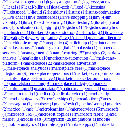
(
2
)
leave-management
(
1
)
legacy-migration
(
1
)
legacy-systems
(
1
)
legal
(
16
)
legal-billing
(
1
)
legal-tech
(
1
)
lgpd
(
1
)
licensing
(
7
)
lightspeed
(
1
)
liquid
(
2
)
liquidity
(
1
)
listing
(
1
)
listing-optimization
(
1
)
live-chat
(
1
)
live-dashboards
(
1
)
live-shopping
(
1
)
llm
(
4
)
llm-
visibility
(
1
)
lms
(
3
)
load-balancing
(
1
)
load-testing
(
3
)
local
(
1
)
local-
seo
(
4
)
localization
(
24
)
logging
(
1
)
logistics
(
14
)
logistics-analytics
(
1
)
lohnsteuer
(
1
)
looker
(
2
)
looker-studio
(
2
)
lot-tracking
(
1
)
low-code
(
6
)
loyalty
(
3
)
loyalty-programs
(
2
)
ltv
(
1
)
mach
(
1
)
mach-architecture
(
1
)
machine-learning
(
13
)
magento
(
4
)
mailchimp
(
1
)
maintenance
(
4
)
make-or-buy
(
1
)
making-tax-digital
(
1
)
malaysia
(
1
)
managed-
services
(
1
)
management
(
1
)
manufacturing
(
53
)
margins
(
2
)
market-
analysis
(
1
)
marketing
(
10
)
marketing-automation
(
11
)
marketing-
platform
(
4
)
marketplace
(
22
)
marketplace-advertising
(
1
)
marketplace-analytics
(
1
)
marketplace-fees
(
1
)
marketplace-
integration
(
9
)
marketplace-operations
(
1
)
marketplace-optimization
(
1
)
marketplace-performance
(
1
)
marketplace-seller-operations
(
17
)
marketplace-selling
(
9
)
marketplace-strategy
(
1
)
markets
(
1
)
markets-pro
(
1
)
master-data
(
1
)
matter-management
(
1
)
mcommerce
(
2
)
measurement
(
1
)
media
(
3
)
medical-device
(
1
)
membership
(
2
)
membership-sites
(
3
)
memberships
(
1
)
mercadolibre
(
2
)
mes
(
2
)
messaging
(
1
)
metabase
(
1
)
metasfresh
(
1
)
method-crm
(
1
)
metrics
(
2
)
mexico
(
1
)
mfa
(
1
)
microlearning
(
1
)
microservices
(
6
)
microsoft
(
4
)
microsoft-365
(
1
)
microsoft-copilot
(
1
)
microsoft-fabric
(
3
)
mid-
market
(
3
)
middle-east
(
3
)
migration
(
29
)
migrations
(
1
)
mobile
(
1
)
mobile-analytics
(
1
)
mobile-app
(
1
)
mobile-apps
(
1
)
mobile-bi