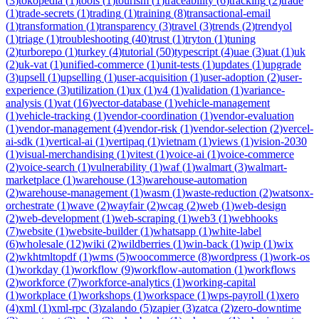
(
3
)
tokopedia
(
1
)
tools
(
1
)
tourism
(
1
)
traceability
(
6
)
tracking
(
2
)
trade
(
1
)
trade-secrets
(
1
)
trading
(
1
)
training
(
8
)
transactional-email
(
1
)
transformation
(
1
)
transparency
(
3
)
travel
(
3
)
trends
(
2
)
trendyol
(
1
)
triage
(
1
)
troubleshooting
(
40
)
trust
(
1
)
tryton
(
1
)
tuning
(
2
)
turborepo
(
1
)
turkey
(
4
)
tutorial
(
50
)
typescript
(
4
)
uae
(
3
)
uat
(
1
)
uk
(
2
)
uk-vat
(
1
)
unified-commerce
(
1
)
unit-tests
(
1
)
updates
(
1
)
upgrade
(
3
)
upsell
(
1
)
upselling
(
1
)
user-acquisition
(
1
)
user-adoption
(
2
)
user-
experience
(
3
)
utilization
(
1
)
ux
(
1
)
v4
(
1
)
validation
(
1
)
variance-
analysis
(
1
)
vat
(
16
)
vector-database
(
1
)
vehicle-management
(
1
)
vehicle-tracking
(
1
)
vendor-coordination
(
1
)
vendor-evaluation
(
1
)
vendor-management
(
4
)
vendor-risk
(
1
)
vendor-selection
(
2
)
vercel-
ai-sdk
(
1
)
vertical-ai
(
1
)
vertipaq
(
1
)
vietnam
(
1
)
views
(
1
)
vision-2030
(
1
)
visual-merchandising
(
1
)
vitest
(
1
)
voice-ai
(
1
)
voice-commerce
(
2
)
voice-search
(
1
)
vulnerability
(
1
)
waf
(
1
)
walmart
(
3
)
walmart-
marketplace
(
1
)
warehouse
(
13
)
warehouse-automation
(
2
)
warehouse-management
(
1
)
wasm
(
1
)
waste-reduction
(
2
)
watsonx-
orchestrate
(
1
)
wave
(
2
)
wayfair
(
2
)
wcag
(
2
)
web
(
1
)
web-design
(
2
)
web-development
(
1
)
web-scraping
(
1
)
web3
(
1
)
webhooks
(
7
)
website
(
1
)
website-builder
(
1
)
whatsapp
(
1
)
white-label
(
6
)
wholesale
(
12
)
wiki
(
2
)
wildberries
(
1
)
win-back
(
1
)
wip
(
1
)
wix
(
2
)
wkhtmltopdf
(
1
)
wms
(
5
)
woocommerce
(
8
)
wordpress
(
1
)
work-os
(
1
)
workday
(
1
)
workflow
(
9
)
workflow-automation
(
1
)
workflows
(
2
)
workforce
(
7
)
workforce-analytics
(
1
)
working-capital
(
1
)
workplace
(
1
)
workshops
(
1
)
workspace
(
1
)
wps-payroll
(
1
)
xero
(
4
)
xml
(
1
)
xml-rpc
(
3
)
zalando
(
5
)
zapier
(
3
)
zatca
(
2
)
zero-downtime