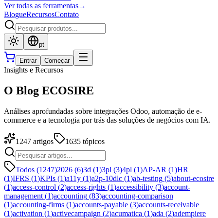
Ver todas as ferramentas
→
Blogue
Recursos
Contato
pt
Entrar
Começar
Insights e Recursos
O Blog ECOSIRE
Análises aprofundadas sobre integrações Odoo, automação de e-
commerce e a tecnologia por trás das soluções de negócios com IA.
1247
artigos
1635
tópicos
Todos (1247)
2026
(
6
)
3d
(
1
)
3pl
(
3
)
4pl
(
1
)
AP-AR
(
1
)
HR
(
1
)
IFRS
(
1
)
KPIs
(
1
)
a11y
(
1
)
a2p-10dlc
(
1
)
ab-testing
(
5
)
about-ecosire
(
1
)
access-control
(
2
)
access-rights
(
1
)
accessibility
(
3
)
account-
management
(
1
)
accounting
(
83
)
accounting-comparison
(
1
)
accounting-firms
(
1
)
accounts-payable
(
3
)
accounts-receivable
(
1
)
activation
(
1
)
activecampaign
(
2
)
acumatica
(
1
)
ada
(
2
)
adempiere