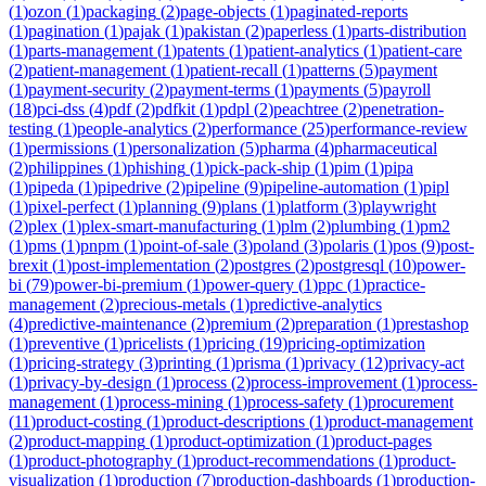
(
1
)
ozon
(
1
)
packaging
(
2
)
page-objects
(
1
)
paginated-reports
(
1
)
pagination
(
1
)
pajak
(
1
)
pakistan
(
2
)
paperless
(
1
)
parts-distribution
(
1
)
parts-management
(
1
)
patents
(
1
)
patient-analytics
(
1
)
patient-care
(
2
)
patient-management
(
1
)
patient-recall
(
1
)
patterns
(
5
)
payment
(
1
)
payment-security
(
2
)
payment-terms
(
1
)
payments
(
5
)
payroll
(
18
)
pci-dss
(
4
)
pdf
(
2
)
pdfkit
(
1
)
pdpl
(
2
)
peachtree
(
2
)
penetration-
testing
(
1
)
people-analytics
(
2
)
performance
(
25
)
performance-review
(
1
)
permissions
(
1
)
personalization
(
5
)
pharma
(
4
)
pharmaceutical
(
2
)
philippines
(
1
)
phishing
(
1
)
pick-pack-ship
(
1
)
pim
(
1
)
pipa
(
1
)
pipeda
(
1
)
pipedrive
(
2
)
pipeline
(
9
)
pipeline-automation
(
1
)
pipl
(
1
)
pixel-perfect
(
1
)
planning
(
9
)
plans
(
1
)
platform
(
3
)
playwright
(
2
)
plex
(
1
)
plex-smart-manufacturing
(
1
)
plm
(
2
)
plumbing
(
1
)
pm2
(
1
)
pms
(
1
)
pnpm
(
1
)
point-of-sale
(
3
)
poland
(
3
)
polaris
(
1
)
pos
(
9
)
post-
brexit
(
1
)
post-implementation
(
2
)
postgres
(
2
)
postgresql
(
10
)
power-
bi
(
79
)
power-bi-premium
(
1
)
power-query
(
1
)
ppc
(
1
)
practice-
management
(
2
)
precious-metals
(
1
)
predictive-analytics
(
4
)
predictive-maintenance
(
2
)
premium
(
2
)
preparation
(
1
)
prestashop
(
1
)
preventive
(
1
)
pricelists
(
1
)
pricing
(
19
)
pricing-optimization
(
1
)
pricing-strategy
(
3
)
printing
(
1
)
prisma
(
1
)
privacy
(
12
)
privacy-act
(
1
)
privacy-by-design
(
1
)
process
(
2
)
process-improvement
(
1
)
process-
management
(
1
)
process-mining
(
1
)
process-safety
(
1
)
procurement
(
11
)
product-costing
(
1
)
product-descriptions
(
1
)
product-management
(
2
)
product-mapping
(
1
)
product-optimization
(
1
)
product-pages
(
1
)
product-photography
(
1
)
product-recommendations
(
1
)
product-
visualization
(
1
)
production
(
7
)
production-dashboards
(
1
)
production-