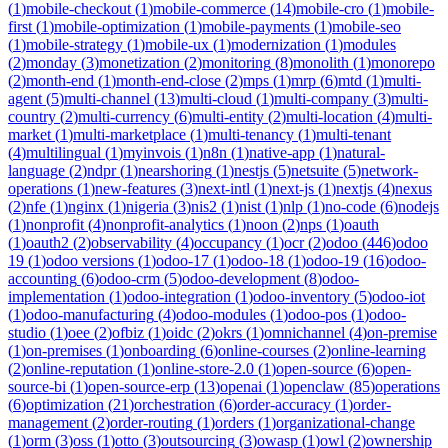
(
1
)
mobile-checkout
(
1
)
mobile-commerce
(
14
)
mobile-cro
(
1
)
mobile-
first
(
1
)
mobile-optimization
(
1
)
mobile-payments
(
1
)
mobile-seo
(
1
)
mobile-strategy
(
1
)
mobile-ux
(
1
)
modernization
(
1
)
modules
(
2
)
monday
(
3
)
monetization
(
2
)
monitoring
(
8
)
monolith
(
1
)
monorepo
(
2
)
month-end
(
1
)
month-end-close
(
2
)
mps
(
1
)
mrp
(
6
)
mtd
(
1
)
multi-
agent
(
5
)
multi-channel
(
13
)
multi-cloud
(
1
)
multi-company
(
3
)
multi-
country
(
2
)
multi-currency
(
6
)
multi-entity
(
2
)
multi-location
(
4
)
multi-
market
(
1
)
multi-marketplace
(
1
)
multi-tenancy
(
1
)
multi-tenant
(
4
)
multilingual
(
1
)
myinvois
(
1
)
n8n
(
1
)
native-app
(
1
)
natural-
language
(
2
)
ndpr
(
1
)
nearshoring
(
1
)
nestjs
(
5
)
netsuite
(
5
)
network-
operations
(
1
)
new-features
(
3
)
next-intl
(
1
)
next-js
(
1
)
nextjs
(
4
)
nexus
(
2
)
nfe
(
1
)
nginx
(
1
)
nigeria
(
3
)
nis2
(
1
)
nist
(
1
)
nlp
(
1
)
no-code
(
6
)
nodejs
(
1
)
nonprofit
(
4
)
nonprofit-analytics
(
1
)
noon
(
2
)
nps
(
1
)
oauth
(
1
)
oauth2
(
2
)
observability
(
4
)
occupancy
(
1
)
ocr
(
2
)
odoo
(
446
)
odoo
19
(
1
)
odoo versions
(
1
)
odoo-17
(
1
)
odoo-18
(
1
)
odoo-19
(
16
)
odoo-
accounting
(
6
)
odoo-crm
(
5
)
odoo-development
(
8
)
odoo-
implementation
(
1
)
odoo-integration
(
1
)
odoo-inventory
(
5
)
odoo-iot
(
1
)
odoo-manufacturing
(
4
)
odoo-modules
(
1
)
odoo-pos
(
1
)
odoo-
studio
(
1
)
oee
(
2
)
ofbiz
(
1
)
oidc
(
2
)
okrs
(
1
)
omnichannel
(
4
)
on-premise
(
1
)
on-premises
(
1
)
onboarding
(
6
)
online-courses
(
2
)
online-learning
(
2
)
online-reputation
(
1
)
online-store-2.0
(
1
)
open-source
(
6
)
open-
source-bi
(
1
)
open-source-erp
(
13
)
openai
(
1
)
openclaw
(
85
)
operations
(
6
)
optimization
(
21
)
orchestration
(
6
)
order-accuracy
(
1
)
order-
management
(
2
)
order-routing
(
1
)
orders
(
1
)
organizational-change
(
1
)
orm
(
3
)
oss
(
1
)
otto
(
3
)
outsourcing
(
3
)
owasp
(
1
)
owl
(
2
)
ownership