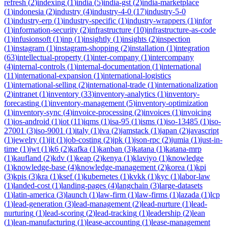
refresh
(
2
)
indexing
(
1
)
india
(
5
)
india-gst
(
2
)
india-marketplace
(
1
)
indonesia
(
2
)
industry
(
4
)
industry-4-0
(
17
)
industry-5-0
(
1
)
industry-erp
(
1
)
industry-specific
(
1
)
industry-wrappers
(
1
)
infor
(
1
)
information-security
(
2
)
infrastructure
(
10
)
infrastructure-as-code
(
1
)
infusionsoft
(
1
)
inp
(
1
)
insightly
(
1
)
insights
(
2
)
inspection
(
1
)
instagram
(
1
)
instagram-shopping
(
2
)
installation
(
1
)
integration
(
63
)
intellectual-property
(
1
)
inter-company
(
1
)
intercompany
(
4
)
internal-controls
(
1
)
internal-documentation
(
1
)
international
(
11
)
international-expansion
(
1
)
international-logistics
(
1
)
international-selling
(
2
)
international-trade
(
1
)
internationalization
(
2
)
intranet
(
1
)
inventory
(
33
)
inventory-analytics
(
1
)
inventory-
forecasting
(
1
)
inventory-management
(
5
)
inventory-optimization
(
1
)
inventory-sync
(
4
)
invoice-processing
(
2
)
invoices
(
1
)
invoicing
(
1
)
ios-android
(
1
)
iot
(
11
)
iqms
(
1
)
isa-95
(
1
)
isms
(
1
)
iso-13485
(
1
)
iso-
27001
(
3
)
iso-9001
(
1
)
italy
(
1
)
iva
(
2
)
jamstack
(
1
)
japan
(
2
)
javascript
(
1
)
jewelry
(
1
)
jit
(
1
)
job-costing
(
2
)
jpk
(
1
)
json-rpc
(
2
)
jumia
(
1
)
just-in-
time
(
1
)
jwt
(
1
)
k6
(
2
)
kafka
(
1
)
kanban
(
3
)
katana
(
1
)
katana-mrp
(
1
)
kaufland
(
2
)
kdv
(
1
)
keap
(
2
)
kenya
(
1
)
klaviyo
(
1
)
knowledge
(
1
)
knowledge-base
(
4
)
knowledge-management
(
2
)
korea
(
1
)
kpi
(
3
)
kpis
(
3
)
kra
(
1
)
ksef
(
1
)
kubernetes
(
1
)
kvkk
(
1
)
kyc
(
1
)
labor-law
(
1
)
landed-cost
(
1
)
landing-pages
(
4
)
langchain
(
3
)
large-datasets
(
1
)
latin-america
(
3
)
launch
(
1
)
law-firm
(
1
)
law-firms
(
1
)
lazada
(
1
)
lcp
(
1
)
lead-generation
(
3
)
lead-management
(
2
)
lead-nurture
(
1
)
lead-
nurturing
(
1
)
lead-scoring
(
2
)
lead-tracking
(
1
)
leadership
(
2
)
lean
(
1
)
lean-manufacturing
(
1
)
lease-accounting
(
1
)
lease-management