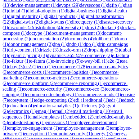
(
13
)
device-management
(
1
)
devops
(
29
)
devsecops
(
1
)
dgfip
(
1
)
dian
(
1
)
digital
(
1
)
digital-adoption
(
1
)
digital-business
(
1
)
digital-health
(
1
)
digital-maturity
(
1
)
digital-products
(
1
)
digital-transformation
(
22
)
digital-twin
(
2
)
digital-twins
(
1
)
directquery
(
1
)
disaster-recovery
(
1
)
discounts
(
2
)
distribution
(
4
)
diversity
(
1
)
dms
(
2
)
docker
(
3
)
docker-
compose
(
1
)
doctype
(
1
)
document-management
(
3
)
document-
processing
(
2
)
documentation
(
2
)
documents
(
4
)
dolibarr
(
1
)
domo
(
1
)
donor-management
(
2
)
dpa
(
1
)
dpdp
(
1
)
dpo
(
1
)
drip-campaigns
(
1
)
drip-content
(
1
)
drizzle
(
3
)
drizzle-orm
(
2
)
dropshipping
(
3
)
dubai
(
1
)
dynamic-pricing
(
3
)
dynamics-365
(
4
)
e-commerce
(
2
)
e-factura
(
1
)
e-faktur
(
1
)
e-fatura
(
1
)
e-invoicing
(
5
)
e-way-bill
(
1
)
e2e
(
2
)
eaa
(
1
)
ebay
(
3
)
ec2
(
1
)
ecm
(
1
)
ecommerce
(
178
)
ecommerce-analytics
(
3
)
ecommerce-costs
(
1
)
ecommerce-logistics
(
1
)
ecommerce-
marketing
(
2
)
ecommerce-metrics
(
2
)
ecommerce-operations
(
2
)
ecommerce-platform
(
2
)
ecommerce-reporting
(
1
)
ecommerce-
scaling
(
1
)
ecommerce-security
(
1
)
ecommerce-seo
(
3
)
ecommerce-
shipping
(
1
)
ecommerce-technology
(
1
)
ecommerce-trends
(
1
)
ecosire
(
7
)
ecosystem
(
1
)
edge-computing
(
2
)
edi
(
1
)
editorial
(
1
)
edr
(
1
)
edtech
(
1
)
education
(
4
)
education-analytics
(
1
)
efficiency
(
8
)
egypt
(
2
)
electronics
(
1
)
emag
(
1
)
email
(
2
)
email-marketing
(
10
)
email-
sequences
(
1
)
email-templates
(
1
)
embedded
(
2
)
embedded-analytics
(
5
)
embedded-apps
(
1
)
emissions
(
1
)
employee-development
(
1
)
employee-engagement
(
1
)
employee-management
(
3
)
employee-
privacy
(
1
)
encryption
(
1
)
endpoint-security
(
1
)
energy
(
3
)
energy-