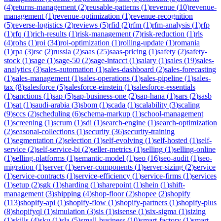
(
4
)
returns-management
(
2
)
reusable-patterns
(
1
)
revenue
(
10
)
revenue-
management
(
1
)
revenue-optimization
(
1
)
revenue-recognition
(
5
)
reverse-logistics
(
2
)
reviews
(
5
)
rfid
(
2
)
rfm
(
1
)
rfm-analysis
(
1
)
rfp
(
1
)
rfq
(
1
)
rich-results
(
1
)
risk-management
(
7
)
risk-reduction
(
1
)
rls
(
4
)
rohs
(
1
)
roi
(
34
)
roi-optimization
(
1
)
rolling-update
(
1
)
romania
(
1
)
rpa
(
3
)
rsc
(
2
)
russia
(
2
)
saas
(
25
)
saas-pricing
(
1
)
safety
(
2
)
safety-
stock
(
1
)
sage
(
1
)
sage-50
(
2
)
sage-intacct
(
1
)
salary
(
1
)
sales
(
19
)
sales-
analytics
(
3
)
sales-automation
(
1
)
sales-dashboard
(
2
)
sales-forecasting
(
1
)
sales-management
(
1
)
sales-operations
(
1
)
sales-pipeline
(
1
)
sales-
tax
(
8
)
salesforce
(
5
)
salesforce-einstein
(
1
)
salesforce-essentials
(
1
)
sanctions
(
1
)
sap
(
5
)
sap-business-one
(
2
)
sap-hana
(
1
)
sars
(
2
)
sasb
(
1
)
sat
(
1
)
saudi-arabia
(
3
)
sbom
(
1
)
scada
(
1
)
scalability
(
3
)
scaling
(
9
)
sccs
(
2
)
scheduling
(
6
)
schema-markup
(
1
)
school-management
(
1
)
screening
(
1
)
scrum
(
1
)
sdi
(
1
)
search-engine
(
1
)
search-optimization
(
2
)
seasonal-collections
(
1
)
security
(
36
)
security-training
(
1
)
segmentation
(
2
)
selection
(
1
)
self-evolving
(
1
)
self-hosted
(
1
)
self-
service
(
2
)
self-service-bi
(
2
)
seller-metrics
(
1
)
selling
(
1
)
selling-online
(
1
)
selling-platforms
(
1
)
semantic-model
(
1
)
seo
(
16
)
seo-audit
(
1
)
seo-
migration
(
1
)
server
(
1
)
server-components
(
1
)
server-sizing
(
2
)
service
(
1
)
service-contracts
(
1
)
service-efficiency
(
1
)
service-firms
(
1
)
services
(
1
)
setup
(
2
)
sgk
(
1
)
sharding
(
1
)
sharepoint
(
1
)
shein
(
1
)
shift-
management
(
3
)
shipping
(
4
)
shop-floor
(
2
)
shopee
(
2
)
shopify
(
113
)
shopify-api
(
1
)
shopify-flow
(
1
)
shopify-partners
(
1
)
shopify-plus
(
8
)
shopifyql
(
1
)
simulation
(
3
)
sis
(
1
)
sisense
(
1
)
six-sigma
(
1
)
sizing
(
1
)
skills
(
4
)
sku
(
1
)
sla
(
5
)
small-business
(
10
)
smart-factory
(
1
)
smart-