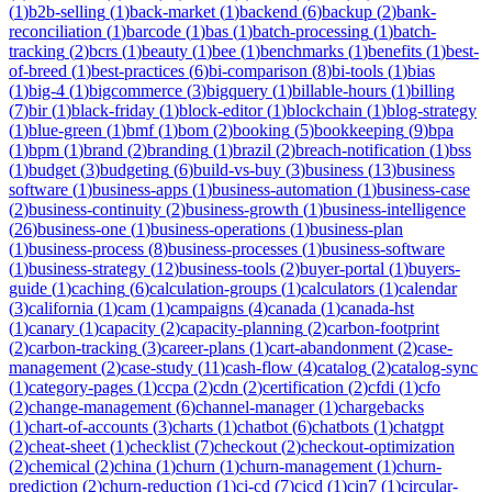
(
1
)
b2b-selling
(
1
)
back-market
(
1
)
backend
(
6
)
backup
(
2
)
bank-
reconciliation
(
1
)
barcode
(
1
)
bas
(
1
)
batch-processing
(
1
)
batch-
tracking
(
2
)
bcrs
(
1
)
beauty
(
1
)
bee
(
1
)
benchmarks
(
1
)
benefits
(
1
)
best-
of-breed
(
1
)
best-practices
(
6
)
bi-comparison
(
8
)
bi-tools
(
1
)
bias
(
1
)
big-4
(
1
)
bigcommerce
(
3
)
bigquery
(
1
)
billable-hours
(
1
)
billing
(
7
)
bir
(
1
)
black-friday
(
1
)
block-editor
(
1
)
blockchain
(
1
)
blog-strategy
(
1
)
blue-green
(
1
)
bmf
(
1
)
bom
(
2
)
booking
(
5
)
bookkeeping
(
9
)
bpa
(
1
)
bpm
(
1
)
brand
(
2
)
branding
(
1
)
brazil
(
2
)
breach-notification
(
1
)
bss
(
1
)
budget
(
3
)
budgeting
(
6
)
build-vs-buy
(
3
)
business
(
13
)
business
software
(
1
)
business-apps
(
1
)
business-automation
(
1
)
business-case
(
2
)
business-continuity
(
2
)
business-growth
(
1
)
business-intelligence
(
26
)
business-one
(
1
)
business-operations
(
1
)
business-plan
(
1
)
business-process
(
8
)
business-processes
(
1
)
business-software
(
1
)
business-strategy
(
12
)
business-tools
(
2
)
buyer-portal
(
1
)
buyers-
guide
(
1
)
caching
(
6
)
calculation-groups
(
1
)
calculators
(
1
)
calendar
(
3
)
california
(
1
)
cam
(
1
)
campaigns
(
4
)
canada
(
1
)
canada-hst
(
1
)
canary
(
1
)
capacity
(
2
)
capacity-planning
(
2
)
carbon-footprint
(
2
)
carbon-tracking
(
3
)
career-plans
(
1
)
cart-abandonment
(
2
)
case-
management
(
2
)
case-study
(
11
)
cash-flow
(
4
)
catalog
(
2
)
catalog-sync
(
1
)
category-pages
(
1
)
ccpa
(
2
)
cdn
(
2
)
certification
(
2
)
cfdi
(
1
)
cfo
(
2
)
change-management
(
6
)
channel-manager
(
1
)
chargebacks
(
1
)
chart-of-accounts
(
3
)
charts
(
1
)
chatbot
(
6
)
chatbots
(
1
)
chatgpt
(
2
)
cheat-sheet
(
1
)
checklist
(
7
)
checkout
(
2
)
checkout-optimization
(
2
)
chemical
(
2
)
china
(
1
)
churn
(
1
)
churn-management
(
1
)
churn-
prediction
(
2
)
churn-reduction
(
1
)
ci-cd
(
7
)
cicd
(
1
)
cin7
(
1
)
circular-