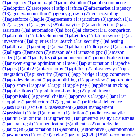
(
1
)
adequacy
(
1
)
admin-api
(
1
)
administration
(
1
)
adobe-commerce
(
2
)
adoption
(
2
)
aerospace
(
1
)
afip
(
1
)
africa
(
2
)
aftermarket
(
1
)
agency
(
13
)
agency-automation
(
1
)
agency-growth
(
2
)
agency-scaling
(
1
)
agentforce
(
1
)
agile
(
2
)
agreements
(
1
)
agriculture
(
3
)
agritech
(
1
)
ai
(
62
)
ai-agent
(
1
)
ai-agents
(
38
)
ai-analytics
(
2
)
ai-architecture
(
2
)
ai-
assistants
(
1
)
ai-automation
(
6
)
ai-bot
(
1
)
ai-chatbot
(
1
)
ai-comparison
(
1
)
ai-content
(
1
)
ai-development
(
1
)
ai-ethics
(
1
)
ai-frameworks
(
2
)
ai-
investment
(
1
)
ai-queries
(
1
)
ai-search
(
3
)
ai-security
(
1
)
ai-testing
(
1
)
ai-threats
(
1
)
alerting
(
2
)
alexa
(
1
)
alibaba
(
1
)
aliexpress
(
1
)
all-in-one
(
2
)
allegro
(
2
)
amazon
(
7
)
amazon-ads
(
1
)
amazon-ppc
(
1
)
amazon-
seller
(
1
)
aml
(
1
)
analytics
(
40
)
announcement
(
1
)
anomaly-detection
(
1
)
answer-engine-optimization
(
1
)
aov
(
1
)
ap-automation
(
1
)
apache
(
1
)
apcs
(
1
)
api
(
22
)
api-economy
(
1
)
api-first
(
2
)
api-gateway
(
1
)
api-
integration
(
3
)
api-security
(
2
)
apm
(
1
)
app-bridge
(
1
)
app-commerce
(
1
)
app-development
(
2
)
app-publishing
(
1
)
app-review
(
1
)
app-router
(
1
)
app-store
(
1
)
apparel
(
3
)
appi
(
1
)
apple-pay
(
1
)
applicant-tracking
(
1
)
applications
(
1
)
appointment-booking
(
2
)
appointments
(
1
)
appraisals
(
1
)
approval-chains
(
1
)
approvals
(
3
)
apps
(
1
)
ar
(
1
)
ar-
shopping
(
1
)
architecture
(
17
)
argentina
(
1
)
artificial-intelligence
(
2
)
as9100
(
1
)
asc-606
(
3
)
assessment
(
2
)
asset-management
(
4
)
assistant
(
1
)
ato
(
1
)
attribution
(
1
)
attrition
(
1
)
audience-analytics
(
1
)
audit
(
7
)
audit-trail
(
1
)
augmented
(
1
)
augmented-reality
(
2
)
australia
(
2
)
australia-gst
(
1
)
authentication
(
6
)
authentik
(
2
)
authorization
(
3
)
autogen
(
2
)
automation
(
119
)
automl
(
1
)
automotive
(
5
)
autonomous
(
2
)
awareness
(
1
)
aws
(
10
)
axelor
(
2
)
azure
(
4
)
b2b
(
18
)
b2b-ecommerce