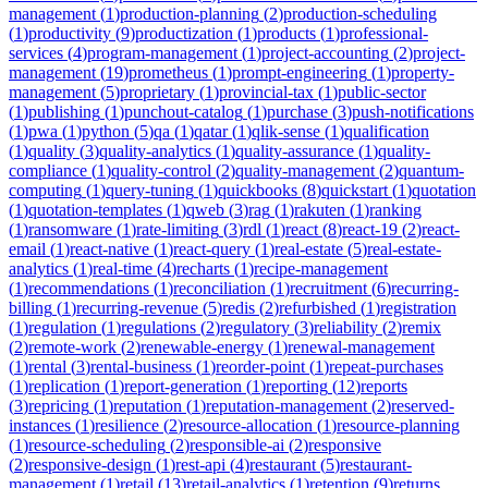
management
(
1
)
production-planning
(
2
)
production-scheduling
(
1
)
productivity
(
9
)
productization
(
1
)
products
(
1
)
professional-
services
(
4
)
program-management
(
1
)
project-accounting
(
2
)
project-
management
(
19
)
prometheus
(
1
)
prompt-engineering
(
1
)
property-
management
(
5
)
proprietary
(
1
)
provincial-tax
(
1
)
public-sector
(
1
)
publishing
(
1
)
punchout-catalog
(
1
)
purchase
(
3
)
push-notifications
(
1
)
pwa
(
1
)
python
(
5
)
qa
(
1
)
qatar
(
1
)
qlik-sense
(
1
)
qualification
(
1
)
quality
(
3
)
quality-analytics
(
1
)
quality-assurance
(
1
)
quality-
compliance
(
1
)
quality-control
(
2
)
quality-management
(
2
)
quantum-
computing
(
1
)
query-tuning
(
1
)
quickbooks
(
8
)
quickstart
(
1
)
quotation
(
1
)
quotation-templates
(
1
)
qweb
(
3
)
rag
(
1
)
rakuten
(
1
)
ranking
(
1
)
ransomware
(
1
)
rate-limiting
(
3
)
rdl
(
1
)
react
(
8
)
react-19
(
2
)
react-
email
(
1
)
react-native
(
1
)
react-query
(
1
)
real-estate
(
5
)
real-estate-
analytics
(
1
)
real-time
(
4
)
recharts
(
1
)
recipe-management
(
1
)
recommendations
(
1
)
reconciliation
(
1
)
recruitment
(
6
)
recurring-
billing
(
1
)
recurring-revenue
(
5
)
redis
(
2
)
refurbished
(
1
)
registration
(
1
)
regulation
(
1
)
regulations
(
2
)
regulatory
(
3
)
reliability
(
2
)
remix
(
2
)
remote-work
(
2
)
renewable-energy
(
1
)
renewal-management
(
1
)
rental
(
3
)
rental-business
(
1
)
reorder-point
(
1
)
repeat-purchases
(
1
)
replication
(
1
)
report-generation
(
1
)
reporting
(
12
)
reports
(
3
)
repricing
(
1
)
reputation
(
1
)
reputation-management
(
2
)
reserved-
instances
(
1
)
resilience
(
2
)
resource-allocation
(
1
)
resource-planning
(
1
)
resource-scheduling
(
2
)
responsible-ai
(
2
)
responsive
(
2
)
responsive-design
(
1
)
rest-api
(
4
)
restaurant
(
5
)
restaurant-
management
(
1
)
retail
(
13
)
retail-analytics
(
1
)
retention
(
9
)
returns