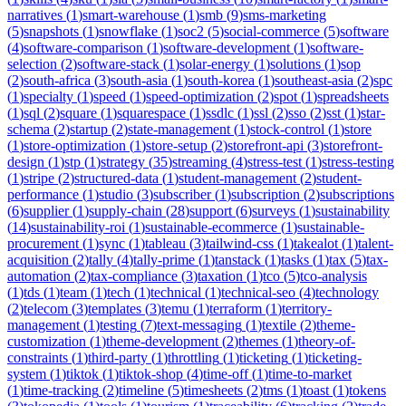
narratives
(
1
)
smart-warehouse
(
1
)
smb
(
9
)
sms-marketing
(
5
)
snapshots
(
1
)
snowflake
(
1
)
soc2
(
5
)
social-commerce
(
5
)
software
(
4
)
software-comparison
(
1
)
software-development
(
1
)
software-
selection
(
2
)
software-stack
(
1
)
solar-energy
(
1
)
solutions
(
1
)
sop
(
2
)
south-africa
(
3
)
south-asia
(
1
)
south-korea
(
1
)
southeast-asia
(
2
)
spc
(
1
)
specialty
(
1
)
speed
(
1
)
speed-optimization
(
2
)
spot
(
1
)
spreadsheets
(
1
)
sql
(
2
)
square
(
1
)
squarespace
(
1
)
ssdlc
(
1
)
ssl
(
2
)
sso
(
2
)
sst
(
1
)
star-
schema
(
2
)
startup
(
2
)
state-management
(
1
)
stock-control
(
1
)
store
(
1
)
store-optimization
(
1
)
store-setup
(
2
)
storefront-api
(
3
)
storefront-
design
(
1
)
stp
(
1
)
strategy
(
35
)
streaming
(
4
)
stress-test
(
1
)
stress-testing
(
1
)
stripe
(
2
)
structured-data
(
1
)
student-management
(
2
)
student-
performance
(
1
)
studio
(
3
)
subscriber
(
1
)
subscription
(
2
)
subscriptions
(
6
)
supplier
(
1
)
supply-chain
(
28
)
support
(
6
)
surveys
(
1
)
sustainability
(
14
)
sustainability-roi
(
1
)
sustainable-ecommerce
(
1
)
sustainable-
procurement
(
1
)
sync
(
1
)
tableau
(
3
)
tailwind-css
(
1
)
takealot
(
1
)
talent-
acquisition
(
2
)
tally
(
4
)
tally-prime
(
1
)
tanstack
(
1
)
tasks
(
1
)
tax
(
5
)
tax-
automation
(
2
)
tax-compliance
(
3
)
taxation
(
1
)
tco
(
5
)
tco-analysis
(
1
)
tds
(
1
)
team
(
1
)
tech
(
1
)
technical
(
1
)
technical-seo
(
4
)
technology
(
2
)
telecom
(
3
)
templates
(
3
)
temu
(
1
)
terraform
(
1
)
territory-
management
(
1
)
testing
(
7
)
text-messaging
(
1
)
textile
(
2
)
theme-
customization
(
1
)
theme-development
(
2
)
themes
(
1
)
theory-of-
constraints
(
1
)
third-party
(
1
)
throttling
(
1
)
ticketing
(
1
)
ticketing-
system
(
1
)
tiktok
(
1
)
tiktok-shop
(
4
)
time-off
(
1
)
time-to-market
(
1
)
time-tracking
(
2
)
timeline
(
5
)
timesheets
(
2
)
tms
(
1
)
toast
(
1
)
tokens