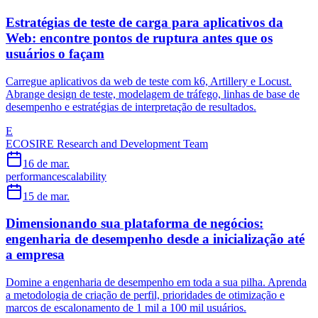
Estratégias de teste de carga para aplicativos da
Web: encontre pontos de ruptura antes que os
usuários o façam
Carregue aplicativos da web de teste com k6, Artillery e Locust.
Abrange design de teste, modelagem de tráfego, linhas de base de
desempenho e estratégias de interpretação de resultados.
E
ECOSIRE Research and Development Team
16 de mar.
performance
scalability
15 de mar.
Dimensionando sua plataforma de negócios:
engenharia de desempenho desde a inicialização até
a empresa
Domine a engenharia de desempenho em toda a sua pilha. Aprenda
a metodologia de criação de perfil, prioridades de otimização e
marcos de escalonamento de 1 mil a 100 mil usuários.