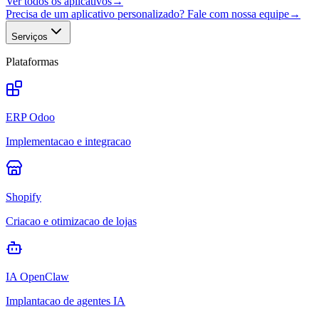
Ver todos os aplicativos
→
Precisa de um aplicativo personalizado? Fale com nossa equipe
→
Serviços
Plataformas
ERP Odoo
Implementacao e integracao
Shopify
Criacao e otimizacao de lojas
IA OpenClaw
Implantacao de agentes IA