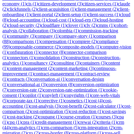
economy
(
1
)
cis
(
1
)
citizen-development
(
3
)
citizen-services
(
1
)
claude
(
2
)
clickfunnels
(
2
)
client-acquisition
(
1
)
client-management
(
2
)
client-
onboarding
(
1
)
client-portal
(
2
)
client-setup
(
1
)
client-success
(
1
)
cloud
(
8
)
cloud-accounting
(
1
)
cloud-cost
(
1
)
cloud-erp
(
3
)
cloud-hosting
(
2
)
cloud-security
(
2
)
cloudflare
(
1
)
clover
(
1
)
clv
(
2
)
cmms
(
1
)
cohort-
analysis
(
2
)
collaboration
(
3
)
colombia
(
1
)
commission-tracking
(
1
)
community
(
3
)
company
(
1
)
company-story
(
1
)
comparison
(
88
)
comparisons
(
1
)
compensation
(
1
)
compiere
(
2
)
compliance
(
99
)
composable-commerce
(
2
)
composite-models
(
1
)
computer-vision
(
1
)
configuration
(
1
)
connector
(
8
)
connector-comparison
(
1
)
connectors
(
1
)
consolidation
(
3
)
construction
(
2
)
construction-
analytics
(
1
)
consultancy
(
2
)
consulting
(
3
)
containers
(
3
)
content
(
1
)
content-management
(
2
)
content-marketing
(
3
)
continuous-
improvement
(
1
)
contract-management
(
1
)
contract-review
(
1
)
contracts
(
3
)
conversation-ai
(
1
)
conversation-design
(
1
)
conversational-ai
(
3
)
conversion
(
8
)
conversion-optimization
(
7
)
conversion-rate
(
2
)
conversion-rate-optimization
(
1
)
cookie-
consent
(
1
)
copilot
(
1
)
copyleft
(
1
)
copyrights
(
1
)
core-web-vitals
(
5
)
corporate-tax
(
1
)
corrective
(
1
)
cosmetics
(
1
)
cost
(
4
)
cost-
accounting
(
1
)
cost-analysis
(
3
)
cost-benefit
(
2
)
cost-calculator
(
1
)
cost-
comparison
(
2
)
cost-optimization
(
5
)
cost-reduction
(
1
)
cost-savings
(
1
)
cost-tracking
(
2
)
coupang
(
1
)
course-creation
(
1
)
courses
(
3
)
cpa
(
1
)
cpq
(
1
)
cpra
(
1
)
credit-management
(
1
)
crewai
(
2
)
criteria
(
1
)
crm
(
44
)
crm-analytics
(
1
)
crm-comparison
(
5
)
crm-integration
(
2
)
crm-
migration
(
2
)
cro
(
2
)
cross-border
(
8
)
cross-platform
(
1
)
cross-sell