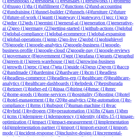
(
1
)
freshbooks
(
2
)
freshdesk
(
1
)
freshsales
(
1
)
freshworks
(
1
)
frontend
(
3
)
fruugo
(
1
)
fta
(
1
)
fulfillment
(
7
)
functions
(
2
)
fund-accounting
(
2
)
fundraising
(
1
)
funnel-builder
(
2
)
funnels
(
4
)
furniture
(
2
)
future
(
3
)
future-of-work
(
1
)
gantt
(
1
)
gateway
(
1
)
gateways
(
1
)
gcc
(
1
)
gcp
(
2
)
gdpr
(
12
)
gds
(
1
)
gemini
(
1
)
general-ai
(
1
)
generation
(
1
)
generative-
ai
(
2
)
geo
(
1
)
germany
(
23
)
getting-started
(
1
)
github-actions
(
3
)
global
(
3
)
global-compliance
(
1
)
global-ecommerce
(
1
)
global-expansion
(
1
)
global-operations
(
1
)
gmp
(
2
)
go-live
(
2
)
gobd
(
1
)
gohighlevel
(
76
)
google
(
1
)
google-analytics
(
2
)
google-business
(
1
)
google-
business-profile
(
1
)
google-cloud
(
2
)
google-pay
(
1
)
google-reviews
(
1
)
governance
(
8
)
government
(
3
)
gpt
(
1
)
grafana
(
1
)
grants
(
2
)
graphql
(
3
)
green-it
(
1
)
green-warehouse
(
1
)
gri
(
2
)
growing-business
(
1
)
growth
(
1
)
grpc
(
1
)
gst
(
7
)
gta
(
1
)
guide
(
43
)
gxp
(
2
)
gym
(
1
)
haccp
(
2
)
handmade
(
3
)
hardening
(
2
)
hardware
(
1
)
hcm
(
1
)
headless
(
4
)
headless-commerce
(
3
)
headless-erp
(
1
)
healthcare
(
9
)
healthcare-
analytics
(
1
)
healthcare-dashboards
(
1
)
helpdesk
(
7
)
hepsiburada
(
1
)
hetzner
(
1
)
higher-ed
(
1
)
hipaa
(
5
)
hiring
(
4
)
hmac
(
1
)
hmrc
(
2
)
home-goods
(
1
)
home-services
(
1
)
hospitality
(
5
)
hosting
(
3
)
hotel
(
1
)
hotel-management
(
1
)
hr
(
20
)
hr-analytics
(
2
)
hr-automation
(
1
)
hr-
compliance
(
1
)
hrms
(
1
)
hubspot
(
7
)
human-machine
(
1
)
hvac
(
2
)
hybrid
(
1
)
hydrogen
(
3
)
hyperautomation
(
1
)
i18n
(
2
)
iam
(
1
)
ibm
(
1
)
icms
(
1
)
idempiere
(
1
)
idempotency
(
1
)
identity
(
4
)
ifrs-15
(
1
)
image-
optimization
(
1
)
impact
(
1
)
impact-measurement
(
1
)
implementation
(
44
)
implementation-partner
(
1
)
import
(
1
)
import-export
(
1
)
import-
mode
(
1
)
incident-response
(
3
)
inclusive-design
(
1
)
incremental-