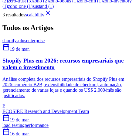
(
2
)
zero-trust
(
3
)
zoho
(
2
)
zoho-books
(
1
)
zoho-crm
(
1
)
zoho-inventory
(
1
)
zoho-one
(
1
)
zustand
(
1
)
3 resultados
scalability
Todos os Artigos
shopify-plus
enterprise
19 de mar.
Shopify Plus em 2026: recursos empresariais que
valem o investimento
Análise completa dos recursos empresariais do Shopify Plus em
2026: comércio B2B, extensibilidade de checkout, automação,
gerenciamento de várias lojas e quando os US$ 2.000/mês são
justificados.
E
ECOSIRE Research and Development Team
19 de mar.
load-testing
performance
16 de mar.