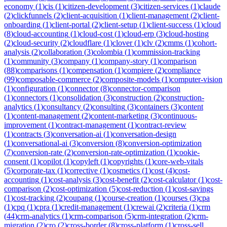
economy
(
1
)
cis
(
1
)
citizen-development
(
3
)
citizen-services
(
1
)
claude
(
2
)
clickfunnels
(
2
)
client-acquisition
(
1
)
client-management
(
2
)
client-
onboarding
(
1
)
client-portal
(
2
)
client-setup
(
1
)
client-success
(
1
)
cloud
(
8
)
cloud-accounting
(
1
)
cloud-cost
(
1
)
cloud-erp
(
3
)
cloud-hosting
(
2
)
cloud-security
(
2
)
cloudflare
(
1
)
clover
(
1
)
clv
(
2
)
cmms
(
1
)
cohort-
analysis
(
2
)
collaboration
(
3
)
colombia
(
1
)
commission-tracking
(
1
)
community
(
3
)
company
(
1
)
company-story
(
1
)
comparison
(
88
)
comparisons
(
1
)
compensation
(
1
)
compiere
(
2
)
compliance
(
99
)
composable-commerce
(
2
)
composite-models
(
1
)
computer-vision
(
1
)
configuration
(
1
)
connector
(
8
)
connector-comparison
(
1
)
connectors
(
1
)
consolidation
(
3
)
construction
(
2
)
construction-
analytics
(
1
)
consultancy
(
2
)
consulting
(
3
)
containers
(
3
)
content
(
1
)
content-management
(
2
)
content-marketing
(
3
)
continuous-
improvement
(
1
)
contract-management
(
1
)
contract-review
(
1
)
contracts
(
3
)
conversation-ai
(
1
)
conversation-design
(
1
)
conversational-ai
(
3
)
conversion
(
8
)
conversion-optimization
(
7
)
conversion-rate
(
2
)
conversion-rate-optimization
(
1
)
cookie-
consent
(
1
)
copilot
(
1
)
copyleft
(
1
)
copyrights
(
1
)
core-web-vitals
(
5
)
corporate-tax
(
1
)
corrective
(
1
)
cosmetics
(
1
)
cost
(
4
)
cost-
accounting
(
1
)
cost-analysis
(
3
)
cost-benefit
(
2
)
cost-calculator
(
1
)
cost-
comparison
(
2
)
cost-optimization
(
5
)
cost-reduction
(
1
)
cost-savings
(
1
)
cost-tracking
(
2
)
coupang
(
1
)
course-creation
(
1
)
courses
(
3
)
cpa
(
1
)
cpq
(
1
)
cpra
(
1
)
credit-management
(
1
)
crewai
(
2
)
criteria
(
1
)
crm
(
44
)
crm-analytics
(
1
)
crm-comparison
(
5
)
crm-integration
(
2
)
crm-
migration
(
2
)
cro
(
2
)
cross-border
(
8
)
cross-platform
(
1
)
cross-sell