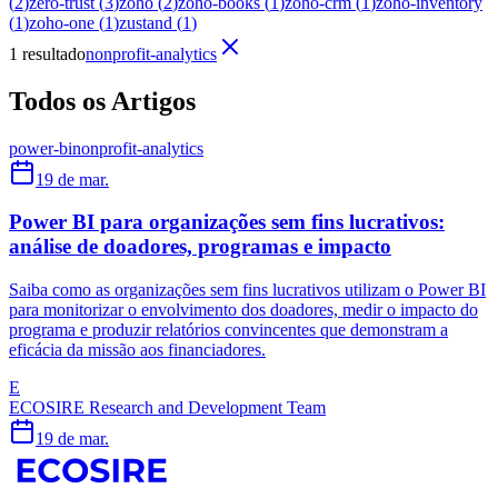
(
2
)
zero-trust
(
3
)
zoho
(
2
)
zoho-books
(
1
)
zoho-crm
(
1
)
zoho-inventory
(
1
)
zoho-one
(
1
)
zustand
(
1
)
1 resultado
nonprofit-analytics
Todos os Artigos
power-bi
nonprofit-analytics
19 de mar.
Power BI para organizações sem fins lucrativos:
análise de doadores, programas e impacto
Saiba como as organizações sem fins lucrativos utilizam o Power BI
para monitorizar o envolvimento dos doadores, medir o impacto do
programa e produzir relatórios convincentes que demonstram a
eficácia da missão aos financiadores.
E
ECOSIRE Research and Development Team
19 de mar.