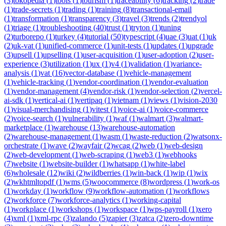
(
3
)
tokopedia
(
1
)
tools
(
1
)
tourism
(
1
)
traceability
(
6
)
tracking
(
2
)
trade
(
1
)
trade-secrets
(
1
)
trading
(
1
)
training
(
8
)
transactional-email
(
1
)
transformation
(
1
)
transparency
(
3
)
travel
(
3
)
trends
(
2
)
trendyol
(
1
)
triage
(
1
)
troubleshooting
(
40
)
trust
(
1
)
tryton
(
1
)
tuning
(
2
)
turborepo
(
1
)
turkey
(
4
)
tutorial
(
50
)
typescript
(
4
)
uae
(
3
)
uat
(
1
)
uk
(
2
)
uk-vat
(
1
)
unified-commerce
(
1
)
unit-tests
(
1
)
updates
(
1
)
upgrade
(
3
)
upsell
(
1
)
upselling
(
1
)
user-acquisition
(
1
)
user-adoption
(
2
)
user-
experience
(
3
)
utilization
(
1
)
ux
(
1
)
v4
(
1
)
validation
(
1
)
variance-
analysis
(
1
)
vat
(
16
)
vector-database
(
1
)
vehicle-management
(
1
)
vehicle-tracking
(
1
)
vendor-coordination
(
1
)
vendor-evaluation
(
1
)
vendor-management
(
4
)
vendor-risk
(
1
)
vendor-selection
(
2
)
vercel-
ai-sdk
(
1
)
vertical-ai
(
1
)
vertipaq
(
1
)
vietnam
(
1
)
views
(
1
)
vision-2030
(
1
)
visual-merchandising
(
1
)
vitest
(
1
)
voice-ai
(
1
)
voice-commerce
(
2
)
voice-search
(
1
)
vulnerability
(
1
)
waf
(
1
)
walmart
(
3
)
walmart-
marketplace
(
1
)
warehouse
(
13
)
warehouse-automation
(
2
)
warehouse-management
(
1
)
wasm
(
1
)
waste-reduction
(
2
)
watsonx-
orchestrate
(
1
)
wave
(
2
)
wayfair
(
2
)
wcag
(
2
)
web
(
1
)
web-design
(
2
)
web-development
(
1
)
web-scraping
(
1
)
web3
(
1
)
webhooks
(
7
)
website
(
1
)
website-builder
(
1
)
whatsapp
(
1
)
white-label
(
6
)
wholesale
(
12
)
wiki
(
2
)
wildberries
(
1
)
win-back
(
1
)
wip
(
1
)
wix
(
2
)
wkhtmltopdf
(
1
)
wms
(
5
)
woocommerce
(
8
)
wordpress
(
1
)
work-os
(
1
)
workday
(
1
)
workflow
(
9
)
workflow-automation
(
1
)
workflows
(
2
)
workforce
(
7
)
workforce-analytics
(
1
)
working-capital
(
1
)
workplace
(
1
)
workshops
(
1
)
workspace
(
1
)
wps-payroll
(
1
)
xero
(
4
)
xml
(
1
)
xml-rpc
(
3
)
zalando
(
5
)
zapier
(
3
)
zatca
(
2
)
zero-downtime