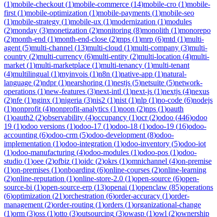
(
1
)
mobile-checkout
(
1
)
mobile-commerce
(
14
)
mobile-cro
(
1
)
mobile-
first
(
1
)
mobile-optimization
(
1
)
mobile-payments
(
1
)
mobile-seo
(
1
)
mobile-strategy
(
1
)
mobile-ux
(
1
)
modernization
(
1
)
modules
(
2
)
monday
(
3
)
monetization
(
2
)
monitoring
(
8
)
monolith
(
1
)
monorepo
(
2
)
month-end
(
1
)
month-end-close
(
2
)
mps
(
1
)
mrp
(
6
)
mtd
(
1
)
multi-
agent
(
5
)
multi-channel
(
13
)
multi-cloud
(
1
)
multi-company
(
3
)
multi-
country
(
2
)
multi-currency
(
6
)
multi-entity
(
2
)
multi-location
(
4
)
multi-
market
(
1
)
multi-marketplace
(
1
)
multi-tenancy
(
1
)
multi-tenant
(
4
)
multilingual
(
1
)
myinvois
(
1
)
n8n
(
1
)
native-app
(
1
)
natural-
language
(
2
)
ndpr
(
1
)
nearshoring
(
1
)
nestjs
(
5
)
netsuite
(
5
)
network-
operations
(
1
)
new-features
(
3
)
next-intl
(
1
)
next-js
(
1
)
nextjs
(
4
)
nexus
(
2
)
nfe
(
1
)
nginx
(
1
)
nigeria
(
3
)
nis2
(
1
)
nist
(
1
)
nlp
(
1
)
no-code
(
6
)
nodejs
(
1
)
nonprofit
(
4
)
nonprofit-analytics
(
1
)
noon
(
2
)
nps
(
1
)
oauth
(
1
)
oauth2
(
2
)
observability
(
4
)
occupancy
(
1
)
ocr
(
2
)
odoo
(
446
)
odoo
19
(
1
)
odoo versions
(
1
)
odoo-17
(
1
)
odoo-18
(
1
)
odoo-19
(
16
)
odoo-
accounting
(
6
)
odoo-crm
(
5
)
odoo-development
(
8
)
odoo-
implementation
(
1
)
odoo-integration
(
1
)
odoo-inventory
(
5
)
odoo-iot
(
1
)
odoo-manufacturing
(
4
)
odoo-modules
(
1
)
odoo-pos
(
1
)
odoo-
studio
(
1
)
oee
(
2
)
ofbiz
(
1
)
oidc
(
2
)
okrs
(
1
)
omnichannel
(
4
)
on-premise
(
1
)
on-premises
(
1
)
onboarding
(
6
)
online-courses
(
2
)
online-learning
(
2
)
online-reputation
(
1
)
online-store-2.0
(
1
)
open-source
(
6
)
open-
source-bi
(
1
)
open-source-erp
(
13
)
openai
(
1
)
openclaw
(
85
)
operations
(
6
)
optimization
(
21
)
orchestration
(
6
)
order-accuracy
(
1
)
order-
management
(
2
)
order-routing
(
1
)
orders
(
1
)
organizational-change
(
1
)
orm
(
3
)
oss
(
1
)
otto
(
3
)
outsourcing
(
3
)
owasp
(
1
)
owl
(
2
)
ownership