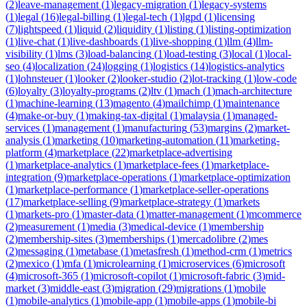
(
2
)
leave-management
(
1
)
legacy-migration
(
1
)
legacy-systems
(
1
)
legal
(
16
)
legal-billing
(
1
)
legal-tech
(
1
)
lgpd
(
1
)
licensing
(
7
)
lightspeed
(
1
)
liquid
(
2
)
liquidity
(
1
)
listing
(
1
)
listing-optimization
(
1
)
live-chat
(
1
)
live-dashboards
(
1
)
live-shopping
(
1
)
llm
(
4
)
llm-
visibility
(
1
)
lms
(
3
)
load-balancing
(
1
)
load-testing
(
3
)
local
(
1
)
local-
seo
(
4
)
localization
(
24
)
logging
(
1
)
logistics
(
14
)
logistics-analytics
(
1
)
lohnsteuer
(
1
)
looker
(
2
)
looker-studio
(
2
)
lot-tracking
(
1
)
low-code
(
6
)
loyalty
(
3
)
loyalty-programs
(
2
)
ltv
(
1
)
mach
(
1
)
mach-architecture
(
1
)
machine-learning
(
13
)
magento
(
4
)
mailchimp
(
1
)
maintenance
(
4
)
make-or-buy
(
1
)
making-tax-digital
(
1
)
malaysia
(
1
)
managed-
services
(
1
)
management
(
1
)
manufacturing
(
53
)
margins
(
2
)
market-
analysis
(
1
)
marketing
(
10
)
marketing-automation
(
11
)
marketing-
platform
(
4
)
marketplace
(
22
)
marketplace-advertising
(
1
)
marketplace-analytics
(
1
)
marketplace-fees
(
1
)
marketplace-
integration
(
9
)
marketplace-operations
(
1
)
marketplace-optimization
(
1
)
marketplace-performance
(
1
)
marketplace-seller-operations
(
17
)
marketplace-selling
(
9
)
marketplace-strategy
(
1
)
markets
(
1
)
markets-pro
(
1
)
master-data
(
1
)
matter-management
(
1
)
mcommerce
(
2
)
measurement
(
1
)
media
(
3
)
medical-device
(
1
)
membership
(
2
)
membership-sites
(
3
)
memberships
(
1
)
mercadolibre
(
2
)
mes
(
2
)
messaging
(
1
)
metabase
(
1
)
metasfresh
(
1
)
method-crm
(
1
)
metrics
(
2
)
mexico
(
1
)
mfa
(
1
)
microlearning
(
1
)
microservices
(
6
)
microsoft
(
4
)
microsoft-365
(
1
)
microsoft-copilot
(
1
)
microsoft-fabric
(
3
)
mid-
market
(
3
)
middle-east
(
3
)
migration
(
29
)
migrations
(
1
)
mobile
(
1
)
mobile-analytics
(
1
)
mobile-app
(
1
)
mobile-apps
(
1
)
mobile-bi