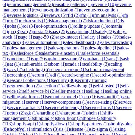
(
4
)
returns-management
(
2
)
reusable-patterns
(
1
)
revenue
(
10
)
revenue-
management
(
1
)
revenue-optimization
(
1
)
revenue-recognition
(
5
)
reverse-logistics
(
2
)
reviews
(
5
)
rfid
(
2
)
rfm
(
1
)
rfm-analysis
(
1
)
rfp
(
1
)
rfq
(
1
)
rich-results
(
1
)
risk-management
(
7
)
risk-reduction
(
1
)
rls
(
4
)
rohs
(
1
)
roi
(
34
)
roi-optimization
(
1
)
rolling-update
(
1
)
romania
(
1
)
rpa
(
3
)
rsc
(
2
)
russia
(
2
)
saas
(
25
)
saas-pricing
(
1
)
safety
(
2
)
safety-
stock
(
1
)
sage
(
1
)
sage-50
(
2
)
sage-intacct
(
1
)
salary
(
1
)
sales
(
19
)
sales-
analytics
(
3
)
sales-automation
(
1
)
sales-dashboard
(
2
)
sales-forecasting
(
1
)
sales-management
(
1
)
sales-operations
(
1
)
sales-pipeline
(
1
)
sales-
tax
(
8
)
salesforce
(
5
)
salesforce-einstein
(
1
)
salesforce-essentials
(
1
)
sanctions
(
1
)
sap
(
5
)
sap-business-one
(
2
)
sap-hana
(
1
)
sars
(
2
)
sasb
(
1
)
sat
(
1
)
saudi-arabia
(
3
)
sbom
(
1
)
scada
(
1
)
scalability
(
3
)
scaling
(
9
)
sccs
(
2
)
scheduling
(
6
)
schema-markup
(
1
)
school-management
(
1
)
screening
(
1
)
scrum
(
1
)
sdi
(
1
)
search-engine
(
1
)
search-optimization
(
2
)
seasonal-collections
(
1
)
security
(
36
)
security-training
(
1
)
segmentation
(
2
)
selection
(
1
)
self-evolving
(
1
)
self-hosted
(
1
)
self-
service
(
2
)
self-service-bi
(
2
)
seller-metrics
(
1
)
selling
(
1
)
selling-online
(
1
)
selling-platforms
(
1
)
semantic-model
(
1
)
seo
(
16
)
seo-audit
(
1
)
seo-
migration
(
1
)
server
(
1
)
server-components
(
1
)
server-sizing
(
2
)
service
(
1
)
service-contracts
(
1
)
service-efficiency
(
1
)
service-firms
(
1
)
services
(
1
)
setup
(
2
)
sgk
(
1
)
sharding
(
1
)
sharepoint
(
1
)
shein
(
1
)
shift-
management
(
3
)
shipping
(
4
)
shop-floor
(
2
)
shopee
(
2
)
shopify
(
113
)
shopify-api
(
1
)
shopify-flow
(
1
)
shopify-partners
(
1
)
shopify-plus
(
8
)
shopifyql
(
1
)
simulation
(
3
)
sis
(
1
)
sisense
(
1
)
six-sigma
(
1
)
sizing
(
1
)
skills
(
4
)
sku
(
1
)
sla
(
5
)
small-business
(
10
)
smart-factory
(
1
)
smart-