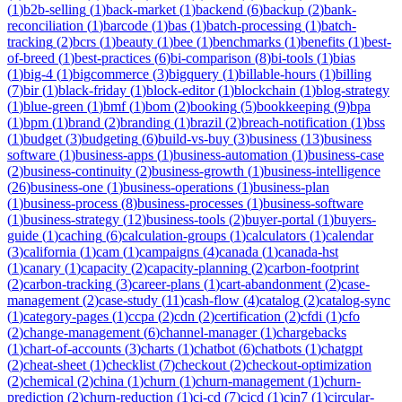
(
1
)
b2b-selling
(
1
)
back-market
(
1
)
backend
(
6
)
backup
(
2
)
bank-
reconciliation
(
1
)
barcode
(
1
)
bas
(
1
)
batch-processing
(
1
)
batch-
tracking
(
2
)
bcrs
(
1
)
beauty
(
1
)
bee
(
1
)
benchmarks
(
1
)
benefits
(
1
)
best-
of-breed
(
1
)
best-practices
(
6
)
bi-comparison
(
8
)
bi-tools
(
1
)
bias
(
1
)
big-4
(
1
)
bigcommerce
(
3
)
bigquery
(
1
)
billable-hours
(
1
)
billing
(
7
)
bir
(
1
)
black-friday
(
1
)
block-editor
(
1
)
blockchain
(
1
)
blog-strategy
(
1
)
blue-green
(
1
)
bmf
(
1
)
bom
(
2
)
booking
(
5
)
bookkeeping
(
9
)
bpa
(
1
)
bpm
(
1
)
brand
(
2
)
branding
(
1
)
brazil
(
2
)
breach-notification
(
1
)
bss
(
1
)
budget
(
3
)
budgeting
(
6
)
build-vs-buy
(
3
)
business
(
13
)
business
software
(
1
)
business-apps
(
1
)
business-automation
(
1
)
business-case
(
2
)
business-continuity
(
2
)
business-growth
(
1
)
business-intelligence
(
26
)
business-one
(
1
)
business-operations
(
1
)
business-plan
(
1
)
business-process
(
8
)
business-processes
(
1
)
business-software
(
1
)
business-strategy
(
12
)
business-tools
(
2
)
buyer-portal
(
1
)
buyers-
guide
(
1
)
caching
(
6
)
calculation-groups
(
1
)
calculators
(
1
)
calendar
(
3
)
california
(
1
)
cam
(
1
)
campaigns
(
4
)
canada
(
1
)
canada-hst
(
1
)
canary
(
1
)
capacity
(
2
)
capacity-planning
(
2
)
carbon-footprint
(
2
)
carbon-tracking
(
3
)
career-plans
(
1
)
cart-abandonment
(
2
)
case-
management
(
2
)
case-study
(
11
)
cash-flow
(
4
)
catalog
(
2
)
catalog-sync
(
1
)
category-pages
(
1
)
ccpa
(
2
)
cdn
(
2
)
certification
(
2
)
cfdi
(
1
)
cfo
(
2
)
change-management
(
6
)
channel-manager
(
1
)
chargebacks
(
1
)
chart-of-accounts
(
3
)
charts
(
1
)
chatbot
(
6
)
chatbots
(
1
)
chatgpt
(
2
)
cheat-sheet
(
1
)
checklist
(
7
)
checkout
(
2
)
checkout-optimization
(
2
)
chemical
(
2
)
china
(
1
)
churn
(
1
)
churn-management
(
1
)
churn-
prediction
(
2
)
churn-reduction
(
1
)
ci-cd
(
7
)
cicd
(
1
)
cin7
(
1
)
circular-