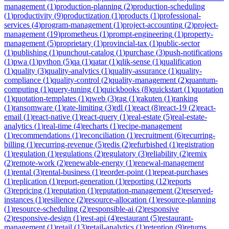
management
(
1
)
production-planning
(
2
)
production-scheduling
(
1
)
productivity
(
9
)
productization
(
1
)
products
(
1
)
professional-
services
(
4
)
program-management
(
1
)
project-accounting
(
2
)
project-
management
(
19
)
prometheus
(
1
)
prompt-engineering
(
1
)
property-
management
(
5
)
proprietary
(
1
)
provincial-tax
(
1
)
public-sector
(
1
)
publishing
(
1
)
punchout-catalog
(
1
)
purchase
(
3
)
push-notifications
(
1
)
pwa
(
1
)
python
(
5
)
qa
(
1
)
qatar
(
1
)
qlik-sense
(
1
)
qualification
(
1
)
quality
(
3
)
quality-analytics
(
1
)
quality-assurance
(
1
)
quality-
compliance
(
1
)
quality-control
(
2
)
quality-management
(
2
)
quantum-
computing
(
1
)
query-tuning
(
1
)
quickbooks
(
8
)
quickstart
(
1
)
quotation
(
1
)
quotation-templates
(
1
)
qweb
(
3
)
rag
(
1
)
rakuten
(
1
)
ranking
(
1
)
ransomware
(
1
)
rate-limiting
(
3
)
rdl
(
1
)
react
(
8
)
react-19
(
2
)
react-
email
(
1
)
react-native
(
1
)
react-query
(
1
)
real-estate
(
5
)
real-estate-
analytics
(
1
)
real-time
(
4
)
recharts
(
1
)
recipe-management
(
1
)
recommendations
(
1
)
reconciliation
(
1
)
recruitment
(
6
)
recurring-
billing
(
1
)
recurring-revenue
(
5
)
redis
(
2
)
refurbished
(
1
)
registration
(
1
)
regulation
(
1
)
regulations
(
2
)
regulatory
(
3
)
reliability
(
2
)
remix
(
2
)
remote-work
(
2
)
renewable-energy
(
1
)
renewal-management
(
1
)
rental
(
3
)
rental-business
(
1
)
reorder-point
(
1
)
repeat-purchases
(
1
)
replication
(
1
)
report-generation
(
1
)
reporting
(
12
)
reports
(
3
)
repricing
(
1
)
reputation
(
1
)
reputation-management
(
2
)
reserved-
instances
(
1
)
resilience
(
2
)
resource-allocation
(
1
)
resource-planning
(
1
)
resource-scheduling
(
2
)
responsible-ai
(
2
)
responsive
(
2
)
responsive-design
(
1
)
rest-api
(
4
)
restaurant
(
5
)
restaurant-
management
(
1
)
retail
(
13
)
retail-analytics
(
1
)
retention
(
9
)
returns