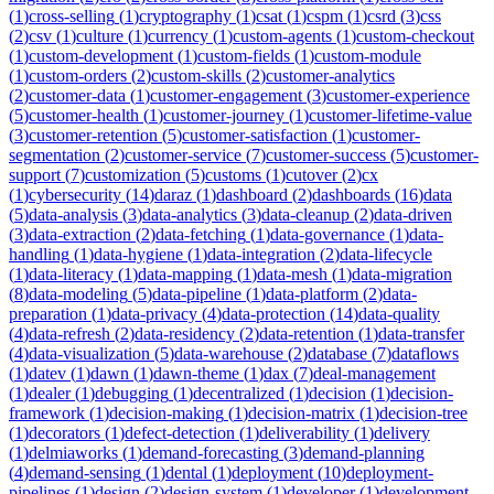
(
1
)
cross-selling
(
1
)
cryptography
(
1
)
csat
(
1
)
cspm
(
1
)
csrd
(
3
)
css
(
2
)
csv
(
1
)
culture
(
1
)
currency
(
1
)
custom-agents
(
1
)
custom-checkout
(
1
)
custom-development
(
1
)
custom-fields
(
1
)
custom-module
(
1
)
custom-orders
(
2
)
custom-skills
(
2
)
customer-analytics
(
2
)
customer-data
(
1
)
customer-engagement
(
3
)
customer-experience
(
5
)
customer-health
(
1
)
customer-journey
(
1
)
customer-lifetime-value
(
3
)
customer-retention
(
5
)
customer-satisfaction
(
1
)
customer-
segmentation
(
2
)
customer-service
(
7
)
customer-success
(
5
)
customer-
support
(
7
)
customization
(
5
)
customs
(
1
)
cutover
(
2
)
cx
(
1
)
cybersecurity
(
14
)
daraz
(
1
)
dashboard
(
2
)
dashboards
(
16
)
data
(
5
)
data-analysis
(
3
)
data-analytics
(
3
)
data-cleanup
(
2
)
data-driven
(
3
)
data-extraction
(
2
)
data-fetching
(
1
)
data-governance
(
1
)
data-
handling
(
1
)
data-hygiene
(
1
)
data-integration
(
2
)
data-lifecycle
(
1
)
data-literacy
(
1
)
data-mapping
(
1
)
data-mesh
(
1
)
data-migration
(
8
)
data-modeling
(
5
)
data-pipeline
(
1
)
data-platform
(
2
)
data-
preparation
(
1
)
data-privacy
(
4
)
data-protection
(
14
)
data-quality
(
4
)
data-refresh
(
2
)
data-residency
(
2
)
data-retention
(
1
)
data-transfer
(
4
)
data-visualization
(
5
)
data-warehouse
(
2
)
database
(
7
)
dataflows
(
1
)
datev
(
1
)
dawn
(
1
)
dawn-theme
(
1
)
dax
(
7
)
deal-management
(
1
)
dealer
(
1
)
debugging
(
1
)
decentralized
(
1
)
decision
(
1
)
decision-
framework
(
1
)
decision-making
(
1
)
decision-matrix
(
1
)
decision-tree
(
1
)
decorators
(
1
)
defect-detection
(
1
)
deliverability
(
1
)
delivery
(
1
)
delmiaworks
(
1
)
demand-forecasting
(
3
)
demand-planning
(
4
)
demand-sensing
(
1
)
dental
(
1
)
deployment
(
10
)
deployment-
pipelines
(
1
)
design
(
2
)
design-system
(
1
)
developer
(
1
)
development