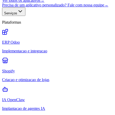
Ver todos os aplicativos
→
Precisa de um aplicativo personalizado? Fale com nossa equipe
→
Serviços
Plataformas
ERP Odoo
Implementacao e integracao
Shopify
Criacao e otimizacao de lojas
IA OpenClaw
Implantacao de agentes IA