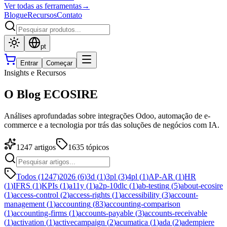
Ver todas as ferramentas
→
Blogue
Recursos
Contato
pt
Entrar
Começar
Insights e Recursos
O Blog ECOSIRE
Análises aprofundadas sobre integrações Odoo, automação de e-
commerce e a tecnologia por trás das soluções de negócios com IA.
1247
artigos
1635
tópicos
Todos (1247)
2026
(
6
)
3d
(
1
)
3pl
(
3
)
4pl
(
1
)
AP-AR
(
1
)
HR
(
1
)
IFRS
(
1
)
KPIs
(
1
)
a11y
(
1
)
a2p-10dlc
(
1
)
ab-testing
(
5
)
about-ecosire
(
1
)
access-control
(
2
)
access-rights
(
1
)
accessibility
(
3
)
account-
management
(
1
)
accounting
(
83
)
accounting-comparison
(
1
)
accounting-firms
(
1
)
accounts-payable
(
3
)
accounts-receivable
(
1
)
activation
(
1
)
activecampaign
(
2
)
acumatica
(
1
)
ada
(
2
)
adempiere