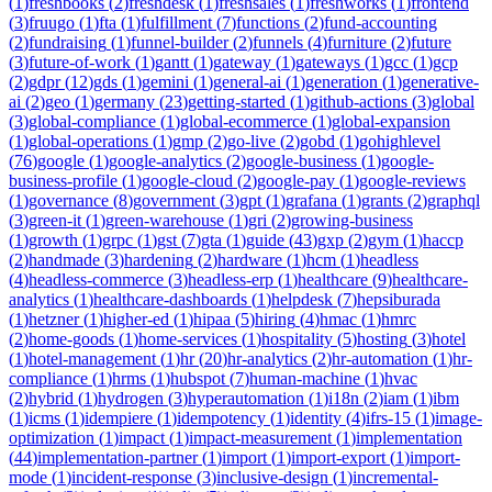
(
1
)
freshbooks
(
2
)
freshdesk
(
1
)
freshsales
(
1
)
freshworks
(
1
)
frontend
(
3
)
fruugo
(
1
)
fta
(
1
)
fulfillment
(
7
)
functions
(
2
)
fund-accounting
(
2
)
fundraising
(
1
)
funnel-builder
(
2
)
funnels
(
4
)
furniture
(
2
)
future
(
3
)
future-of-work
(
1
)
gantt
(
1
)
gateway
(
1
)
gateways
(
1
)
gcc
(
1
)
gcp
(
2
)
gdpr
(
12
)
gds
(
1
)
gemini
(
1
)
general-ai
(
1
)
generation
(
1
)
generative-
ai
(
2
)
geo
(
1
)
germany
(
23
)
getting-started
(
1
)
github-actions
(
3
)
global
(
3
)
global-compliance
(
1
)
global-ecommerce
(
1
)
global-expansion
(
1
)
global-operations
(
1
)
gmp
(
2
)
go-live
(
2
)
gobd
(
1
)
gohighlevel
(
76
)
google
(
1
)
google-analytics
(
2
)
google-business
(
1
)
google-
business-profile
(
1
)
google-cloud
(
2
)
google-pay
(
1
)
google-reviews
(
1
)
governance
(
8
)
government
(
3
)
gpt
(
1
)
grafana
(
1
)
grants
(
2
)
graphql
(
3
)
green-it
(
1
)
green-warehouse
(
1
)
gri
(
2
)
growing-business
(
1
)
growth
(
1
)
grpc
(
1
)
gst
(
7
)
gta
(
1
)
guide
(
43
)
gxp
(
2
)
gym
(
1
)
haccp
(
2
)
handmade
(
3
)
hardening
(
2
)
hardware
(
1
)
hcm
(
1
)
headless
(
4
)
headless-commerce
(
3
)
headless-erp
(
1
)
healthcare
(
9
)
healthcare-
analytics
(
1
)
healthcare-dashboards
(
1
)
helpdesk
(
7
)
hepsiburada
(
1
)
hetzner
(
1
)
higher-ed
(
1
)
hipaa
(
5
)
hiring
(
4
)
hmac
(
1
)
hmrc
(
2
)
home-goods
(
1
)
home-services
(
1
)
hospitality
(
5
)
hosting
(
3
)
hotel
(
1
)
hotel-management
(
1
)
hr
(
20
)
hr-analytics
(
2
)
hr-automation
(
1
)
hr-
compliance
(
1
)
hrms
(
1
)
hubspot
(
7
)
human-machine
(
1
)
hvac
(
2
)
hybrid
(
1
)
hydrogen
(
3
)
hyperautomation
(
1
)
i18n
(
2
)
iam
(
1
)
ibm
(
1
)
icms
(
1
)
idempiere
(
1
)
idempotency
(
1
)
identity
(
4
)
ifrs-15
(
1
)
image-
optimization
(
1
)
impact
(
1
)
impact-measurement
(
1
)
implementation
(
44
)
implementation-partner
(
1
)
import
(
1
)
import-export
(
1
)
import-
mode
(
1
)
incident-response
(
3
)
inclusive-design
(
1
)
incremental-