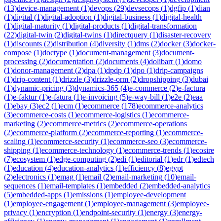
(
13
)
device-management
(
1
)
devops
(
29
)
devsecops
(
1
)
dgfip
(
1
)
dian
(
1
)
digital
(
1
)
digital-adoption
(
1
)
digital-business
(
1
)
digital-health
(
1
)
digital-maturity
(
1
)
digital-products
(
1
)
digital-transformation
(
22
)
digital-twin
(
2
)
digital-twins
(
1
)
directquery
(
1
)
disaster-recovery
(
1
)
discounts
(
2
)
distribution
(
4
)
diversity
(
1
)
dms
(
2
)
docker
(
3
)
docker-
compose
(
1
)
doctype
(
1
)
document-management
(
3
)
document-
processing
(
2
)
documentation
(
2
)
documents
(
4
)
dolibarr
(
1
)
domo
(
1
)
donor-management
(
2
)
dpa
(
1
)
dpdp
(
1
)
dpo
(
1
)
drip-campaigns
(
1
)
drip-content
(
1
)
drizzle
(
3
)
drizzle-orm
(
2
)
dropshipping
(
3
)
dubai
(
1
)
dynamic-pricing
(
3
)
dynamics-365
(
4
)
e-commerce
(
2
)
e-factura
(
1
)
e-faktur
(
1
)
e-fatura
(
1
)
e-invoicing
(
5
)
e-way-bill
(
1
)
e2e
(
2
)
eaa
(
1
)
ebay
(
3
)
ec2
(
1
)
ecm
(
1
)
ecommerce
(
178
)
ecommerce-analytics
(
3
)
ecommerce-costs
(
1
)
ecommerce-logistics
(
1
)
ecommerce-
marketing
(
2
)
ecommerce-metrics
(
2
)
ecommerce-operations
(
2
)
ecommerce-platform
(
2
)
ecommerce-reporting
(
1
)
ecommerce-
scaling
(
1
)
ecommerce-security
(
1
)
ecommerce-seo
(
3
)
ecommerce-
shipping
(
1
)
ecommerce-technology
(
1
)
ecommerce-trends
(
1
)
ecosire
(
7
)
ecosystem
(
1
)
edge-computing
(
2
)
edi
(
1
)
editorial
(
1
)
edr
(
1
)
edtech
(
1
)
education
(
4
)
education-analytics
(
1
)
efficiency
(
8
)
egypt
(
2
)
electronics
(
1
)
emag
(
1
)
email
(
2
)
email-marketing
(
10
)
email-
sequences
(
1
)
email-templates
(
1
)
embedded
(
2
)
embedded-analytics
(
5
)
embedded-apps
(
1
)
emissions
(
1
)
employee-development
(
1
)
employee-engagement
(
1
)
employee-management
(
3
)
employee-
privacy
(
1
)
encryption
(
1
)
endpoint-security
(
1
)
energy
(
3
)
energy-