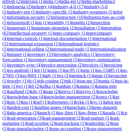
refresh
(
2
)
indexing
(
1
)
india
(
5
)
india-gst
(
2
)
india-marketplace
(
1
)
indonesia
(
2
)
industry
(
4
)
industry-4-0
(
17
)
industry-5-0
(
1
)
industry-erp
(
1
)
industry-specific
(
1
)
industry-wrappers
(
1
)
infor
(
1
)
information-security
(
2
)
infrastructure
(
10
)
infrastructure-as-code
(
1
)
infusionsoft
(
1
)
inp
(
1
)
insightly
(
1
)
insights
(
2
)
inspection
(
1
)
instagram
(
1
)
instagram-shopping
(
2
)
installation
(
1
)
integration
(
63
)
intellectual-property
(
1
)
inter-company
(
1
)
intercompany
(
4
)
internal-controls
(
1
)
internal-documentation
(
1
)
international
(
11
)
international-expansion
(
1
)
international-logistics
(
1
)
international-selling
(
2
)
international-trade
(
1
)
internationalization
(
2
)
intranet
(
1
)
inventory
(
33
)
inventory-analytics
(
1
)
inventory-
forecasting
(
1
)
inventory-management
(
5
)
inventory-optimization
(
1
)
inventory-sync
(
4
)
invoice-processing
(
2
)
invoices
(
1
)
invoicing
(
1
)
ios-android
(
1
)
iot
(
11
)
iqms
(
1
)
isa-95
(
1
)
isms
(
1
)
iso-13485
(
1
)
iso-
27001
(
3
)
iso-9001
(
1
)
italy
(
1
)
iva
(
2
)
jamstack
(
1
)
japan
(
2
)
javascript
(
1
)
jewelry
(
1
)
jit
(
1
)
job-costing
(
2
)
jpk
(
1
)
json-rpc
(
2
)
jumia
(
1
)
just-in-
time
(
1
)
jwt
(
1
)
k6
(
2
)
kafka
(
1
)
kanban
(
3
)
katana
(
1
)
katana-mrp
(
1
)
kaufland
(
2
)
kdv
(
1
)
keap
(
2
)
kenya
(
1
)
klaviyo
(
1
)
knowledge
(
1
)
knowledge-base
(
4
)
knowledge-management
(
2
)
korea
(
1
)
kpi
(
3
)
kpis
(
3
)
kra
(
1
)
ksef
(
1
)
kubernetes
(
1
)
kvkk
(
1
)
kyc
(
1
)
labor-law
(
1
)
landed-cost
(
1
)
landing-pages
(
4
)
langchain
(
3
)
large-datasets
(
1
)
latin-america
(
3
)
launch
(
1
)
law-firm
(
1
)
law-firms
(
1
)
lazada
(
1
)
lcp
(
1
)
lead-generation
(
3
)
lead-management
(
2
)
lead-nurture
(
1
)
lead-
nurturing
(
1
)
lead-scoring
(
2
)
lead-tracking
(
1
)
leadership
(
2
)
lean
(
1
)
lean-manufacturing
(
1
)
lease-accounting
(
1
)
lease-management