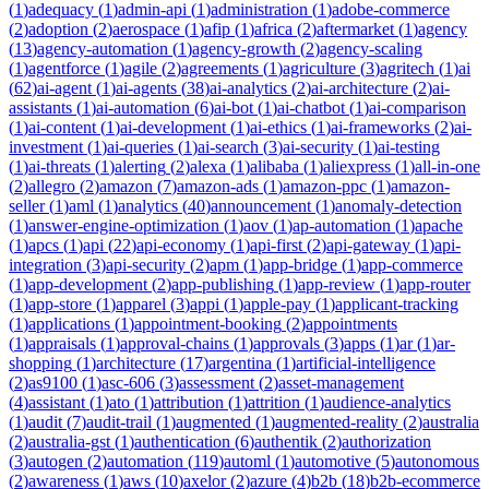
(
1
)
adequacy
(
1
)
admin-api
(
1
)
administration
(
1
)
adobe-commerce
(
2
)
adoption
(
2
)
aerospace
(
1
)
afip
(
1
)
africa
(
2
)
aftermarket
(
1
)
agency
(
13
)
agency-automation
(
1
)
agency-growth
(
2
)
agency-scaling
(
1
)
agentforce
(
1
)
agile
(
2
)
agreements
(
1
)
agriculture
(
3
)
agritech
(
1
)
ai
(
62
)
ai-agent
(
1
)
ai-agents
(
38
)
ai-analytics
(
2
)
ai-architecture
(
2
)
ai-
assistants
(
1
)
ai-automation
(
6
)
ai-bot
(
1
)
ai-chatbot
(
1
)
ai-comparison
(
1
)
ai-content
(
1
)
ai-development
(
1
)
ai-ethics
(
1
)
ai-frameworks
(
2
)
ai-
investment
(
1
)
ai-queries
(
1
)
ai-search
(
3
)
ai-security
(
1
)
ai-testing
(
1
)
ai-threats
(
1
)
alerting
(
2
)
alexa
(
1
)
alibaba
(
1
)
aliexpress
(
1
)
all-in-one
(
2
)
allegro
(
2
)
amazon
(
7
)
amazon-ads
(
1
)
amazon-ppc
(
1
)
amazon-
seller
(
1
)
aml
(
1
)
analytics
(
40
)
announcement
(
1
)
anomaly-detection
(
1
)
answer-engine-optimization
(
1
)
aov
(
1
)
ap-automation
(
1
)
apache
(
1
)
apcs
(
1
)
api
(
22
)
api-economy
(
1
)
api-first
(
2
)
api-gateway
(
1
)
api-
integration
(
3
)
api-security
(
2
)
apm
(
1
)
app-bridge
(
1
)
app-commerce
(
1
)
app-development
(
2
)
app-publishing
(
1
)
app-review
(
1
)
app-router
(
1
)
app-store
(
1
)
apparel
(
3
)
appi
(
1
)
apple-pay
(
1
)
applicant-tracking
(
1
)
applications
(
1
)
appointment-booking
(
2
)
appointments
(
1
)
appraisals
(
1
)
approval-chains
(
1
)
approvals
(
3
)
apps
(
1
)
ar
(
1
)
ar-
shopping
(
1
)
architecture
(
17
)
argentina
(
1
)
artificial-intelligence
(
2
)
as9100
(
1
)
asc-606
(
3
)
assessment
(
2
)
asset-management
(
4
)
assistant
(
1
)
ato
(
1
)
attribution
(
1
)
attrition
(
1
)
audience-analytics
(
1
)
audit
(
7
)
audit-trail
(
1
)
augmented
(
1
)
augmented-reality
(
2
)
australia
(
2
)
australia-gst
(
1
)
authentication
(
6
)
authentik
(
2
)
authorization
(
3
)
autogen
(
2
)
automation
(
119
)
automl
(
1
)
automotive
(
5
)
autonomous
(
2
)
awareness
(
1
)
aws
(
10
)
axelor
(
2
)
azure
(
4
)
b2b
(
18
)
b2b-ecommerce