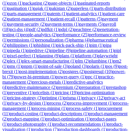
(
1
)
ozon
(
1
)
packaging
(
2
)
page-objects
(
1
)
paginated-reports
(
1
)
pagination
(
1
)
pajak
(
1
)
pakistan
(
2
)
paperless
(
1
)
parts-distribution
(
1
)
parts-management
(
1
)
patents
(
1
)
patient-analytics
(
1
)
patient-care
(
2
)
patient-management
(
1
)
patient-recall
(
1
)
patterns
(
5
)
payment
(
1
)
payment-security
(
2
)
payment-terms
(
1
)
payments
(
5
)
payroll
(
18
)
pci-dss
(
4
)
pdf
(
2
)
pdfkit
(
1
)
pdpl
(
2
)
peachtree
(
2
)
penetration-
testing
(
1
)
people-analytics
(
2
)
performance
(
25
)
performance-review
(
1
)
permissions
(
1
)
personalization
(
5
)
pharma
(
4
)
pharmaceutical
(
2
)
philippines
(
1
)
phishing
(
1
)
pick-pack-ship
(
1
)
pim
(
1
)
pipa
(
1
)
pipeda
(
1
)
pipedrive
(
2
)
pipeline
(
9
)
pipeline-automation
(
1
)
pipl
(
1
)
pixel-perfect
(
1
)
planning
(
9
)
plans
(
1
)
platform
(
3
)
playwright
(
2
)
plex
(
1
)
plex-smart-manufacturing
(
1
)
plm
(
2
)
plumbing
(
1
)
pm2
(
1
)
pms
(
1
)
pnpm
(
1
)
point-of-sale
(
3
)
poland
(
3
)
polaris
(
1
)
pos
(
9
)
post-
brexit
(
1
)
post-implementation
(
2
)
postgres
(
2
)
postgresql
(
10
)
power-
bi
(
79
)
power-bi-premium
(
1
)
power-query
(
1
)
ppc
(
1
)
practice-
management
(
2
)
precious-metals
(
1
)
predictive-analytics
(
4
)
predictive-maintenance
(
2
)
premium
(
2
)
preparation
(
1
)
prestashop
(
1
)
preventive
(
1
)
pricelists
(
1
)
pricing
(
19
)
pricing-optimization
(
1
)
pricing-strategy
(
3
)
printing
(
1
)
prisma
(
1
)
privacy
(
12
)
privacy-act
(
1
)
privacy-by-design
(
1
)
process
(
2
)
process-improvement
(
1
)
process-
management
(
1
)
process-mining
(
1
)
process-safety
(
1
)
procurement
(
11
)
product-costing
(
1
)
product-descriptions
(
1
)
product-management
(
2
)
product-mapping
(
1
)
product-optimization
(
1
)
product-pages
(
1
)
product-photography
(
1
)
product-recommendations
(
1
)
product-
visualization
(
1
)
production
(
7
)
production-dashboards
(
1
)
production-