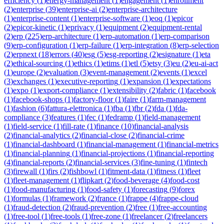
efficiency
(
1
)
energy-management
(
1
)
engagement
(
1
)
enrollment
(
2
)
enterprise
(
39
)
enterprise-ai
(
2
)
enterprise-architecture
(
1
)
enterprise-content
(
1
)
enterprise-software
(
1
)
eoq
(
1
)
epicor
(
2
)
epicor-kinetic
(
1
)
eprivacy
(
1
)
equipment
(
2
)
equipment-rental
(
2
)
erp
(
225
)
erp-architecture
(
1
)
erp-automation
(
1
)
erp-comparison
(
9
)
erp-configuration
(
1
)
erp-failure
(
1
)
erp-integration
(
8
)
erp-selection
(
2
)
erpnext
(
18
)
errors
(
40
)
esg
(
5
)
esg-reporting
(
2
)
esignature
(
1
)
eta
(
2
)
ethical-sourcing
(
1
)
ethics
(
1
)
etims
(
1
)
etl
(
5
)
etsy
(
3
)
eu
(
2
)
eu-ai-act
(
1
)
europe
(
2
)
evaluation
(
3
)
event-management
(
2
)
events
(
1
)
excel
(
3
)
exchanges
(
1
)
executive-reporting
(
1
)
expansion
(
1
)
expectations
(
1
)
expo
(
1
)
export-compliance
(
1
)
extensibility
(
2
)
fabric
(
1
)
facebook
(
1
)
facebook-shops
(
1
)
factory-floor
(
1
)
faire
(
1
)
farm-management
(
1
)
fashion
(
6
)
fattura-elettronica
(
1
)
fba
(
1
)
fbr
(
2
)
fda
(
1
)
fda-
compliance
(
3
)
features
(
1
)
fec
(
1
)
fedramp
(
1
)
field-management
(
1
)
field-service
(
1
)
fill-rate
(
1
)
finance
(
10
)
financial-analysis
(
2
)
financial-analytics
(
2
)
financial-close
(
2
)
financial-crime
(
1
)
financial-dashboard
(
1
)
financial-management
(
1
)
financial-metrics
(
1
)
financial-planning
(
1
)
financial-projections
(
1
)
financial-reporting
(
4
)
financial-reports
(
2
)
financial-services
(
3
)
fine-tuning
(
1
)
fintech
(
3
)
firewall
(
1
)
firs
(
2
)
fishbowl
(
1
)
fitment-data
(
1
)
fitness
(
1
)
fleet
(
1
)
fleet-management
(
1
)
flipkart
(
2
)
food-beverage
(
4
)
food-cost
(
1
)
food-manufacturing
(
1
)
food-safety
(
1
)
forecasting
(
9
)
forex
(
1
)
formulas
(
1
)
framework
(
2
)
france
(
1
)
frappe
(
4
)
frappe-cloud
(
1
)
fraud-detection
(
2
)
fraud-prevention
(
2
)
free
(
1
)
free-accounting
(
1
)
free-tool
(
1
)
free-tools
(
1
)
free-zone
(
1
)
freelancer
(
2
)
freelancers