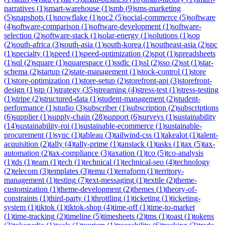
narratives
(
1
)
smart-warehouse
(
1
)
smb
(
9
)
sms-marketing
(
5
)
snapshots
(
1
)
snowflake
(
1
)
soc2
(
5
)
social-commerce
(
5
)
software
(
4
)
software-comparison
(
1
)
software-development
(
1
)
software-
selection
(
2
)
software-stack
(
1
)
solar-energy
(
1
)
solutions
(
1
)
sop
(
2
)
south-africa
(
3
)
south-asia
(
1
)
south-korea
(
1
)
southeast-asia
(
2
)
spc
(
1
)
specialty
(
1
)
speed
(
1
)
speed-optimization
(
2
)
spot
(
1
)
spreadsheets
(
1
)
sql
(
2
)
square
(
1
)
squarespace
(
1
)
ssdlc
(
1
)
ssl
(
2
)
sso
(
2
)
sst
(
1
)
star-
schema
(
2
)
startup
(
2
)
state-management
(
1
)
stock-control
(
1
)
store
(
1
)
store-optimization
(
1
)
store-setup
(
2
)
storefront-api
(
3
)
storefront-
design
(
1
)
stp
(
1
)
strategy
(
35
)
streaming
(
4
)
stress-test
(
1
)
stress-testing
(
1
)
stripe
(
2
)
structured-data
(
1
)
student-management
(
2
)
student-
performance
(
1
)
studio
(
3
)
subscriber
(
1
)
subscription
(
2
)
subscriptions
(
6
)
supplier
(
1
)
supply-chain
(
28
)
support
(
6
)
surveys
(
1
)
sustainability
(
14
)
sustainability-roi
(
1
)
sustainable-ecommerce
(
1
)
sustainable-
procurement
(
1
)
sync
(
1
)
tableau
(
3
)
tailwind-css
(
1
)
takealot
(
1
)
talent-
acquisition
(
2
)
tally
(
4
)
tally-prime
(
1
)
tanstack
(
1
)
tasks
(
1
)
tax
(
5
)
tax-
automation
(
2
)
tax-compliance
(
3
)
taxation
(
1
)
tco
(
5
)
tco-analysis
(
1
)
tds
(
1
)
team
(
1
)
tech
(
1
)
technical
(
1
)
technical-seo
(
4
)
technology
(
2
)
telecom
(
3
)
templates
(
3
)
temu
(
1
)
terraform
(
1
)
territory-
management
(
1
)
testing
(
7
)
text-messaging
(
1
)
textile
(
2
)
theme-
customization
(
1
)
theme-development
(
2
)
themes
(
1
)
theory-of-
constraints
(
1
)
third-party
(
1
)
throttling
(
1
)
ticketing
(
1
)
ticketing-
system
(
1
)
tiktok
(
1
)
tiktok-shop
(
4
)
time-off
(
1
)
time-to-market
(
1
)
time-tracking
(
2
)
timeline
(
5
)
timesheets
(
2
)
tms
(
1
)
toast
(
1
)
tokens