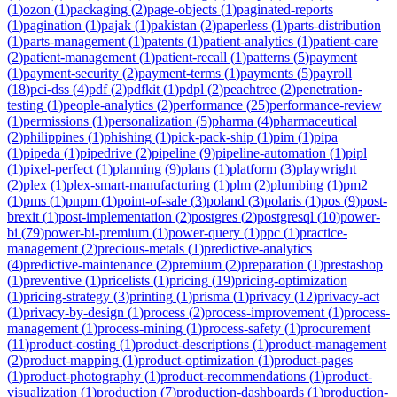
(
1
)
ozon
(
1
)
packaging
(
2
)
page-objects
(
1
)
paginated-reports
(
1
)
pagination
(
1
)
pajak
(
1
)
pakistan
(
2
)
paperless
(
1
)
parts-distribution
(
1
)
parts-management
(
1
)
patents
(
1
)
patient-analytics
(
1
)
patient-care
(
2
)
patient-management
(
1
)
patient-recall
(
1
)
patterns
(
5
)
payment
(
1
)
payment-security
(
2
)
payment-terms
(
1
)
payments
(
5
)
payroll
(
18
)
pci-dss
(
4
)
pdf
(
2
)
pdfkit
(
1
)
pdpl
(
2
)
peachtree
(
2
)
penetration-
testing
(
1
)
people-analytics
(
2
)
performance
(
25
)
performance-review
(
1
)
permissions
(
1
)
personalization
(
5
)
pharma
(
4
)
pharmaceutical
(
2
)
philippines
(
1
)
phishing
(
1
)
pick-pack-ship
(
1
)
pim
(
1
)
pipa
(
1
)
pipeda
(
1
)
pipedrive
(
2
)
pipeline
(
9
)
pipeline-automation
(
1
)
pipl
(
1
)
pixel-perfect
(
1
)
planning
(
9
)
plans
(
1
)
platform
(
3
)
playwright
(
2
)
plex
(
1
)
plex-smart-manufacturing
(
1
)
plm
(
2
)
plumbing
(
1
)
pm2
(
1
)
pms
(
1
)
pnpm
(
1
)
point-of-sale
(
3
)
poland
(
3
)
polaris
(
1
)
pos
(
9
)
post-
brexit
(
1
)
post-implementation
(
2
)
postgres
(
2
)
postgresql
(
10
)
power-
bi
(
79
)
power-bi-premium
(
1
)
power-query
(
1
)
ppc
(
1
)
practice-
management
(
2
)
precious-metals
(
1
)
predictive-analytics
(
4
)
predictive-maintenance
(
2
)
premium
(
2
)
preparation
(
1
)
prestashop
(
1
)
preventive
(
1
)
pricelists
(
1
)
pricing
(
19
)
pricing-optimization
(
1
)
pricing-strategy
(
3
)
printing
(
1
)
prisma
(
1
)
privacy
(
12
)
privacy-act
(
1
)
privacy-by-design
(
1
)
process
(
2
)
process-improvement
(
1
)
process-
management
(
1
)
process-mining
(
1
)
process-safety
(
1
)
procurement
(
11
)
product-costing
(
1
)
product-descriptions
(
1
)
product-management
(
2
)
product-mapping
(
1
)
product-optimization
(
1
)
product-pages
(
1
)
product-photography
(
1
)
product-recommendations
(
1
)
product-
visualization
(
1
)
production
(
7
)
production-dashboards
(
1
)
production-