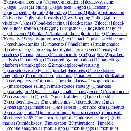
(
2
)
leave-management
(
1
)
legacy-migration
(
1
)
legacy-systems
(
1
)
legal
(
16
)
legal-billing
(
1
)
legal-tech
(
1
)
lgpd
(
1
)
licensing
(
7
)
lightspeed
(
1
)
liquid
(
2
)
liquidity
(
1
)
listing
(
1
)
listing-optimization
(
1
)
live-chat
(
1
)
live-dashboards
(
1
)
live-shopping
(
1
)
llm
(
4
)
llm-
visibility
(
1
)
lms
(
3
)
load-balancing
(
1
)
load-testing
(
3
)
local
(
1
)
local-
seo
(
4
)
localization
(
24
)
logging
(
1
)
logistics
(
14
)
logistics-analytics
(
1
)
lohnsteuer
(
1
)
looker
(
2
)
looker-studio
(
2
)
lot-tracking
(
1
)
low-code
(
6
)
loyalty
(
3
)
loyalty-programs
(
2
)
ltv
(
1
)
mach
(
1
)
mach-architecture
(
1
)
machine-learning
(
13
)
magento
(
4
)
mailchimp
(
1
)
maintenance
(
4
)
make-or-buy
(
1
)
making-tax-digital
(
1
)
malaysia
(
1
)
managed-
services
(
1
)
management
(
1
)
manufacturing
(
53
)
margins
(
2
)
market-
analysis
(
1
)
marketing
(
10
)
marketing-automation
(
11
)
marketing-
platform
(
4
)
marketplace
(
22
)
marketplace-advertising
(
1
)
marketplace-analytics
(
1
)
marketplace-fees
(
1
)
marketplace-
integration
(
9
)
marketplace-operations
(
1
)
marketplace-optimization
(
1
)
marketplace-performance
(
1
)
marketplace-seller-operations
(
17
)
marketplace-selling
(
9
)
marketplace-strategy
(
1
)
markets
(
1
)
markets-pro
(
1
)
master-data
(
1
)
matter-management
(
1
)
mcommerce
(
2
)
measurement
(
1
)
media
(
3
)
medical-device
(
1
)
membership
(
2
)
membership-sites
(
3
)
memberships
(
1
)
mercadolibre
(
2
)
mes
(
2
)
messaging
(
1
)
metabase
(
1
)
metasfresh
(
1
)
method-crm
(
1
)
metrics
(
2
)
mexico
(
1
)
mfa
(
1
)
microlearning
(
1
)
microservices
(
6
)
microsoft
(
4
)
microsoft-365
(
1
)
microsoft-copilot
(
1
)
microsoft-fabric
(
3
)
mid-
market
(
3
)
middle-east
(
3
)
migration
(
29
)
migrations
(
1
)
mobile
(
1
)
mobile-analytics
(
1
)
mobile-app
(
1
)
mobile-apps
(
1
)
mobile-bi