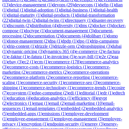
(
13
)
device-management
(
1
)
devops
(
29
)
devsecops
(
1
)
dgfip
(
1
)
dian
(
1
)
digital
(
1
)
digital-adoption
(
1
)
digital-business
(
1
)
digital-health
(
1
)
digital-maturity
(
1
)
digital-products
(
1
)
digital-transformation
(
22
)
digital-twin
(
2
)
digital-twins
(
1
)
directquery
(
1
)
disaster-recovery
(
1
)
discounts
(
2
)
distribution
(
4
)
diversity
(
1
)
dms
(
2
)
docker
(
3
)
docker-
compose
(
1
)
doctype
(
1
)
document-management
(
3
)
document-
processing
(
2
)
documentation
(
2
)
documents
(
4
)
dolibarr
(
1
)
domo
(
1
)
donor-management
(
2
)
dpa
(
1
)
dpdp
(
1
)
dpo
(
1
)
drip-campaigns
(
1
)
drip-content
(
1
)
drizzle
(
3
)
drizzle-orm
(
2
)
dropshipping
(
3
)
dubai
(
1
)
dynamic-pricing
(
3
)
dynamics-365
(
4
)
e-commerce
(
2
)
e-factura
(
1
)
e-faktur
(
1
)
e-fatura
(
1
)
e-invoicing
(
5
)
e-way-bill
(
1
)
e2e
(
2
)
eaa
(
1
)
ebay
(
3
)
ec2
(
1
)
ecm
(
1
)
ecommerce
(
178
)
ecommerce-analytics
(
3
)
ecommerce-costs
(
1
)
ecommerce-logistics
(
1
)
ecommerce-
marketing
(
2
)
ecommerce-metrics
(
2
)
ecommerce-operations
(
2
)
ecommerce-platform
(
2
)
ecommerce-reporting
(
1
)
ecommerce-
scaling
(
1
)
ecommerce-security
(
1
)
ecommerce-seo
(
3
)
ecommerce-
shipping
(
1
)
ecommerce-technology
(
1
)
ecommerce-trends
(
1
)
ecosire
(
7
)
ecosystem
(
1
)
edge-computing
(
2
)
edi
(
1
)
editorial
(
1
)
edr
(
1
)
edtech
(
1
)
education
(
4
)
education-analytics
(
1
)
efficiency
(
8
)
egypt
(
2
)
electronics
(
1
)
emag
(
1
)
email
(
2
)
email-marketing
(
10
)
email-
sequences
(
1
)
email-templates
(
1
)
embedded
(
2
)
embedded-analytics
(
5
)
embedded-apps
(
1
)
emissions
(
1
)
employee-development
(
1
)
employee-engagement
(
1
)
employee-management
(
3
)
employee-
privacy
(
1
)
encryption
(
1
)
endpoint-security
(
1
)
energy
(
3
)
energy-