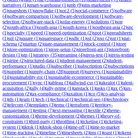
narratives
(
1
)
smart-warehouse
(
1
)
smb
(
9
)
sms-marketing
(
5
)
snapshots
(
1
)
snowflake
(
1
)
soc2
(
5
)
social-commerce
(
5
)
software
(
4
)
software-comparison
(
1
)
software-development
(
1
)
software-
selection
(
2
)
software-stack
(
1
)
solar-energy
(
1
)
solutions
(
1
)
sop
(
2
)
south-africa
(
3
)
south-asia
(
1
)
south-korea
(
1
)
southeast-asia
(
2
)
spc
(
1
)
specialty
(
1
)
speed
(
1
)
speed-optimization
(
2
)
spot
(
1
)
spreadsheets
(
1
)
sql
(
2
)
square
(
1
)
squarespace
(
1
)
ssdlc
(
1
)
ssl
(
2
)
sso
(
2
)
sst
(
1
)
star-
schema
(
2
)
startup
(
2
)
state-management
(
1
)
stock-control
(
1
)
store
(
1
)
store-optimization
(
1
)
store-setup
(
2
)
storefront-api
(
3
)
storefront-
design
(
1
)
stp
(
1
)
strategy
(
35
)
streaming
(
4
)
stress-test
(
1
)
stress-testing
(
1
)
stripe
(
2
)
structured-data
(
1
)
student-management
(
2
)
student-
performance
(
1
)
studio
(
3
)
subscriber
(
1
)
subscription
(
2
)
subscriptions
(
6
)
supplier
(
1
)
supply-chain
(
28
)
support
(
6
)
surveys
(
1
)
sustainability
(
14
)
sustainability-roi
(
1
)
sustainable-ecommerce
(
1
)
sustainable-
procurement
(
1
)
sync
(
1
)
tableau
(
3
)
tailwind-css
(
1
)
takealot
(
1
)
talent-
acquisition
(
2
)
tally
(
4
)
tally-prime
(
1
)
tanstack
(
1
)
tasks
(
1
)
tax
(
5
)
tax-
automation
(
2
)
tax-compliance
(
3
)
taxation
(
1
)
tco
(
5
)
tco-analysis
(
1
)
tds
(
1
)
team
(
1
)
tech
(
1
)
technical
(
1
)
technical-seo
(
4
)
technology
(
2
)
telecom
(
3
)
templates
(
3
)
temu
(
1
)
terraform
(
1
)
territory-
management
(
1
)
testing
(
7
)
text-messaging
(
1
)
textile
(
2
)
theme-
customization
(
1
)
theme-development
(
2
)
themes
(
1
)
theory-of-
constraints
(
1
)
third-party
(
1
)
throttling
(
1
)
ticketing
(
1
)
ticketing-
system
(
1
)
tiktok
(
1
)
tiktok-shop
(
4
)
time-off
(
1
)
time-to-market
(
1
)
time-tracking
(
2
)
timeline
(
5
)
timesheets
(
2
)
tms
(
1
)
toast
(
1
)
tokens