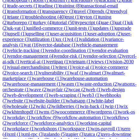
(
3
)
tokopedia
(
1
)
tools
(
1
)
tourism
(
1
)
traceability
(
6
)
tracking
(
2
)
trade
(
1
)
trade-secrets
(
1
)
trading
(
1
)
training
(
8
)
transactional-email
(
1
)
transformation
(
1
)
transparency
(
3
)
travel
(
3
)
trends
(
2
)
trendyol
(
1
)
triage
(
1
)
troubleshooting
(
40
)
trust
(
1
)
tryton
(
1
)
tuning
(
2
)
turborepo
(
1
)
turkey
(
4
)
tutorial
(
50
)
typescript
(
4
)
uae
(
3
)
uat
(
1
)
uk
(
2
)
uk-vat
(
1
)
unified-commerce
(
1
)
unit-tests
(
1
)
updates
(
1
)
upgrade
(
3
)
upsell
(
1
)
upselling
(
1
)
user-acquisition
(
1
)
user-adoption
(
2
)
user-
experience
(
3
)
utilization
(
1
)
ux
(
1
)
v4
(
1
)
validation
(
1
)
variance-
analysis
(
1
)
vat
(
16
)
vector-database
(
1
)
vehicle-management
(
1
)
vehicle-tracking
(
1
)
vendor-coordination
(
1
)
vendor-evaluation
(
1
)
vendor-management
(
4
)
vendor-risk
(
1
)
vendor-selection
(
2
)
vercel-
ai-sdk
(
1
)
vertical-ai
(
1
)
vertipaq
(
1
)
vietnam
(
1
)
views
(
1
)
vision-2030
(
1
)
visual-merchandising
(
1
)
vitest
(
1
)
voice-ai
(
1
)
voice-commerce
(
2
)
voice-search
(
1
)
vulnerability
(
1
)
waf
(
1
)
walmart
(
3
)
walmart-
marketplace
(
1
)
warehouse
(
13
)
warehouse-automation
(
2
)
warehouse-management
(
1
)
wasm
(
1
)
waste-reduction
(
2
)
watsonx-
orchestrate
(
1
)
wave
(
2
)
wayfair
(
2
)
wcag
(
2
)
web
(
1
)
web-design
(
2
)
web-development
(
1
)
web-scraping
(
1
)
web3
(
1
)
webhooks
(
7
)
website
(
1
)
website-builder
(
1
)
whatsapp
(
1
)
white-label
(
6
)
wholesale
(
12
)
wiki
(
2
)
wildberries
(
1
)
win-back
(
1
)
wip
(
1
)
wix
(
2
)
wkhtmltopdf
(
1
)
wms
(
5
)
woocommerce
(
8
)
wordpress
(
1
)
work-os
(
1
)
workday
(
1
)
workflow
(
9
)
workflow-automation
(
1
)
workflows
(
2
)
workforce
(
7
)
workforce-analytics
(
1
)
working-capital
(
1
)
workplace
(
1
)
workshops
(
1
)
workspace
(
1
)
wps-payroll
(
1
)
xero
(
4
)
xml
(
1
)
xml-rpc
(
3
)
zalando
(
5
)
zapier
(
3
)
zatca
(
2
)
zero-downtime