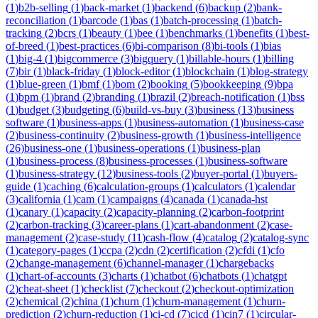
(
1
)
b2b-selling
(
1
)
back-market
(
1
)
backend
(
6
)
backup
(
2
)
bank-
reconciliation
(
1
)
barcode
(
1
)
bas
(
1
)
batch-processing
(
1
)
batch-
tracking
(
2
)
bcrs
(
1
)
beauty
(
1
)
bee
(
1
)
benchmarks
(
1
)
benefits
(
1
)
best-
of-breed
(
1
)
best-practices
(
6
)
bi-comparison
(
8
)
bi-tools
(
1
)
bias
(
1
)
big-4
(
1
)
bigcommerce
(
3
)
bigquery
(
1
)
billable-hours
(
1
)
billing
(
7
)
bir
(
1
)
black-friday
(
1
)
block-editor
(
1
)
blockchain
(
1
)
blog-strategy
(
1
)
blue-green
(
1
)
bmf
(
1
)
bom
(
2
)
booking
(
5
)
bookkeeping
(
9
)
bpa
(
1
)
bpm
(
1
)
brand
(
2
)
branding
(
1
)
brazil
(
2
)
breach-notification
(
1
)
bss
(
1
)
budget
(
3
)
budgeting
(
6
)
build-vs-buy
(
3
)
business
(
13
)
business
software
(
1
)
business-apps
(
1
)
business-automation
(
1
)
business-case
(
2
)
business-continuity
(
2
)
business-growth
(
1
)
business-intelligence
(
26
)
business-one
(
1
)
business-operations
(
1
)
business-plan
(
1
)
business-process
(
8
)
business-processes
(
1
)
business-software
(
1
)
business-strategy
(
12
)
business-tools
(
2
)
buyer-portal
(
1
)
buyers-
guide
(
1
)
caching
(
6
)
calculation-groups
(
1
)
calculators
(
1
)
calendar
(
3
)
california
(
1
)
cam
(
1
)
campaigns
(
4
)
canada
(
1
)
canada-hst
(
1
)
canary
(
1
)
capacity
(
2
)
capacity-planning
(
2
)
carbon-footprint
(
2
)
carbon-tracking
(
3
)
career-plans
(
1
)
cart-abandonment
(
2
)
case-
management
(
2
)
case-study
(
11
)
cash-flow
(
4
)
catalog
(
2
)
catalog-sync
(
1
)
category-pages
(
1
)
ccpa
(
2
)
cdn
(
2
)
certification
(
2
)
cfdi
(
1
)
cfo
(
2
)
change-management
(
6
)
channel-manager
(
1
)
chargebacks
(
1
)
chart-of-accounts
(
3
)
charts
(
1
)
chatbot
(
6
)
chatbots
(
1
)
chatgpt
(
2
)
cheat-sheet
(
1
)
checklist
(
7
)
checkout
(
2
)
checkout-optimization
(
2
)
chemical
(
2
)
china
(
1
)
churn
(
1
)
churn-management
(
1
)
churn-
prediction
(
2
)
churn-reduction
(
1
)
ci-cd
(
7
)
cicd
(
1
)
cin7
(
1
)
circular-