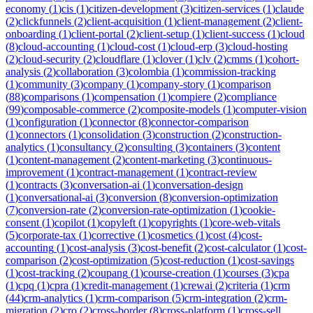
economy
(
1
)
cis
(
1
)
citizen-development
(
3
)
citizen-services
(
1
)
claude
(
2
)
clickfunnels
(
2
)
client-acquisition
(
1
)
client-management
(
2
)
client-
onboarding
(
1
)
client-portal
(
2
)
client-setup
(
1
)
client-success
(
1
)
cloud
(
8
)
cloud-accounting
(
1
)
cloud-cost
(
1
)
cloud-erp
(
3
)
cloud-hosting
(
2
)
cloud-security
(
2
)
cloudflare
(
1
)
clover
(
1
)
clv
(
2
)
cmms
(
1
)
cohort-
analysis
(
2
)
collaboration
(
3
)
colombia
(
1
)
commission-tracking
(
1
)
community
(
3
)
company
(
1
)
company-story
(
1
)
comparison
(
88
)
comparisons
(
1
)
compensation
(
1
)
compiere
(
2
)
compliance
(
99
)
composable-commerce
(
2
)
composite-models
(
1
)
computer-vision
(
1
)
configuration
(
1
)
connector
(
8
)
connector-comparison
(
1
)
connectors
(
1
)
consolidation
(
3
)
construction
(
2
)
construction-
analytics
(
1
)
consultancy
(
2
)
consulting
(
3
)
containers
(
3
)
content
(
1
)
content-management
(
2
)
content-marketing
(
3
)
continuous-
improvement
(
1
)
contract-management
(
1
)
contract-review
(
1
)
contracts
(
3
)
conversation-ai
(
1
)
conversation-design
(
1
)
conversational-ai
(
3
)
conversion
(
8
)
conversion-optimization
(
7
)
conversion-rate
(
2
)
conversion-rate-optimization
(
1
)
cookie-
consent
(
1
)
copilot
(
1
)
copyleft
(
1
)
copyrights
(
1
)
core-web-vitals
(
5
)
corporate-tax
(
1
)
corrective
(
1
)
cosmetics
(
1
)
cost
(
4
)
cost-
accounting
(
1
)
cost-analysis
(
3
)
cost-benefit
(
2
)
cost-calculator
(
1
)
cost-
comparison
(
2
)
cost-optimization
(
5
)
cost-reduction
(
1
)
cost-savings
(
1
)
cost-tracking
(
2
)
coupang
(
1
)
course-creation
(
1
)
courses
(
3
)
cpa
(
1
)
cpq
(
1
)
cpra
(
1
)
credit-management
(
1
)
crewai
(
2
)
criteria
(
1
)
crm
(
44
)
crm-analytics
(
1
)
crm-comparison
(
5
)
crm-integration
(
2
)
crm-
migration
(
2
)
cro
(
2
)
cross-border
(
8
)
cross-platform
(
1
)
cross-sell