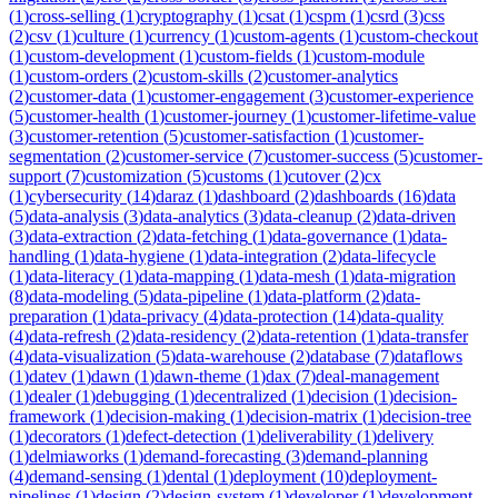
(
1
)
cross-selling
(
1
)
cryptography
(
1
)
csat
(
1
)
cspm
(
1
)
csrd
(
3
)
css
(
2
)
csv
(
1
)
culture
(
1
)
currency
(
1
)
custom-agents
(
1
)
custom-checkout
(
1
)
custom-development
(
1
)
custom-fields
(
1
)
custom-module
(
1
)
custom-orders
(
2
)
custom-skills
(
2
)
customer-analytics
(
2
)
customer-data
(
1
)
customer-engagement
(
3
)
customer-experience
(
5
)
customer-health
(
1
)
customer-journey
(
1
)
customer-lifetime-value
(
3
)
customer-retention
(
5
)
customer-satisfaction
(
1
)
customer-
segmentation
(
2
)
customer-service
(
7
)
customer-success
(
5
)
customer-
support
(
7
)
customization
(
5
)
customs
(
1
)
cutover
(
2
)
cx
(
1
)
cybersecurity
(
14
)
daraz
(
1
)
dashboard
(
2
)
dashboards
(
16
)
data
(
5
)
data-analysis
(
3
)
data-analytics
(
3
)
data-cleanup
(
2
)
data-driven
(
3
)
data-extraction
(
2
)
data-fetching
(
1
)
data-governance
(
1
)
data-
handling
(
1
)
data-hygiene
(
1
)
data-integration
(
2
)
data-lifecycle
(
1
)
data-literacy
(
1
)
data-mapping
(
1
)
data-mesh
(
1
)
data-migration
(
8
)
data-modeling
(
5
)
data-pipeline
(
1
)
data-platform
(
2
)
data-
preparation
(
1
)
data-privacy
(
4
)
data-protection
(
14
)
data-quality
(
4
)
data-refresh
(
2
)
data-residency
(
2
)
data-retention
(
1
)
data-transfer
(
4
)
data-visualization
(
5
)
data-warehouse
(
2
)
database
(
7
)
dataflows
(
1
)
datev
(
1
)
dawn
(
1
)
dawn-theme
(
1
)
dax
(
7
)
deal-management
(
1
)
dealer
(
1
)
debugging
(
1
)
decentralized
(
1
)
decision
(
1
)
decision-
framework
(
1
)
decision-making
(
1
)
decision-matrix
(
1
)
decision-tree
(
1
)
decorators
(
1
)
defect-detection
(
1
)
deliverability
(
1
)
delivery
(
1
)
delmiaworks
(
1
)
demand-forecasting
(
3
)
demand-planning
(
4
)
demand-sensing
(
1
)
dental
(
1
)
deployment
(
10
)
deployment-
pipelines
(
1
)
design
(
2
)
design-system
(
1
)
developer
(
1
)
development