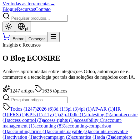
Ver todas as ferramentas
→
Blogue
Recursos
Contato
pt
Entrar
Começar
Insights e Recursos
O Blog ECOSIRE
Análises aprofundadas sobre integrações Odoo, automação de e-
commerce e a tecnologia por trás das soluções de negócios com IA.
1247
artigos
1635
tópicos
Todos (1247)
2026
(
6
)
3d
(
1
)
3pl
(
3
)
4pl
(
1
)
AP-AR
(
1
)
HR
(
1
)
IFRS
(
1
)
KPIs
(
1
)
a11y
(
1
)
a2p-10dlc
(
1
)
ab-testing
(
5
)
about-ecosire
(
1
)
access-control
(
2
)
access-rights
(
1
)
accessibility
(
3
)
account-
management
(
1
)
accounting
(
83
)
accounting-comparison
(
1
)
accounting-firms
(
1
)
accounts-payable
(
3
)
accounts-receivable
(
1
)
activation
(
1
)
activecampaign
(
2
)
acumatica
(
1
)
ada
(
2
)
adempiere