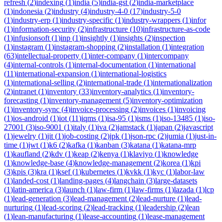
refresh
(
2
)
indexing
(
1
)
india
(
5
)
india-gst
(
2
)
india-marketplace
(
1
)
indonesia
(
2
)
industry
(
4
)
industry-4-0
(
17
)
industry-5-0
(
1
)
industry-erp
(
1
)
industry-specific
(
1
)
industry-wrappers
(
1
)
infor
(
1
)
information-security
(
2
)
infrastructure
(
10
)
infrastructure-as-code
(
1
)
infusionsoft
(
1
)
inp
(
1
)
insightly
(
1
)
insights
(
2
)
inspection
(
1
)
instagram
(
1
)
instagram-shopping
(
2
)
installation
(
1
)
integration
(
63
)
intellectual-property
(
1
)
inter-company
(
1
)
intercompany
(
4
)
internal-controls
(
1
)
internal-documentation
(
1
)
international
(
11
)
international-expansion
(
1
)
international-logistics
(
1
)
international-selling
(
2
)
international-trade
(
1
)
internationalization
(
2
)
intranet
(
1
)
inventory
(
33
)
inventory-analytics
(
1
)
inventory-
forecasting
(
1
)
inventory-management
(
5
)
inventory-optimization
(
1
)
inventory-sync
(
4
)
invoice-processing
(
2
)
invoices
(
1
)
invoicing
(
1
)
ios-android
(
1
)
iot
(
11
)
iqms
(
1
)
isa-95
(
1
)
isms
(
1
)
iso-13485
(
1
)
iso-
27001
(
3
)
iso-9001
(
1
)
italy
(
1
)
iva
(
2
)
jamstack
(
1
)
japan
(
2
)
javascript
(
1
)
jewelry
(
1
)
jit
(
1
)
job-costing
(
2
)
jpk
(
1
)
json-rpc
(
2
)
jumia
(
1
)
just-in-
time
(
1
)
jwt
(
1
)
k6
(
2
)
kafka
(
1
)
kanban
(
3
)
katana
(
1
)
katana-mrp
(
1
)
kaufland
(
2
)
kdv
(
1
)
keap
(
2
)
kenya
(
1
)
klaviyo
(
1
)
knowledge
(
1
)
knowledge-base
(
4
)
knowledge-management
(
2
)
korea
(
1
)
kpi
(
3
)
kpis
(
3
)
kra
(
1
)
ksef
(
1
)
kubernetes
(
1
)
kvkk
(
1
)
kyc
(
1
)
labor-law
(
1
)
landed-cost
(
1
)
landing-pages
(
4
)
langchain
(
3
)
large-datasets
(
1
)
latin-america
(
3
)
launch
(
1
)
law-firm
(
1
)
law-firms
(
1
)
lazada
(
1
)
lcp
(
1
)
lead-generation
(
3
)
lead-management
(
2
)
lead-nurture
(
1
)
lead-
nurturing
(
1
)
lead-scoring
(
2
)
lead-tracking
(
1
)
leadership
(
2
)
lean
(
1
)
lean-manufacturing
(
1
)
lease-accounting
(
1
)
lease-management