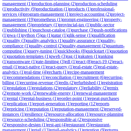
management
(
1
)
production-planning
(
2
)
production-scheduling
(
1
)
productivity
(
9
)
productization
(
1
)
products
(
1
)
professional-
services
(
4
)
program-management
(
1
)
project-accounting
(
2
)
project-
management
(
19
)
prometheus
(
1
)
prompt-engineering
(
1
)
property-
management
(
5
)
proprietary
(
1
)
provincial-tax
(
1
)
public-sector
(
1
)
publishing
(
1
)
punchout-catalog
(
1
)
purchase
(
3
)
push-notifications
(
1
)
pwa
(
1
)
python
(
5
)
qa
(
1
)
qatar
(
1
)
qlik-sense
(
1
)
qualification
(
1
)
quality
(
3
)
quality-analytics
(
1
)
quality-assurance
(
1
)
quality-
compliance
(
1
)
quality-control
(
2
)
quality-management
(
2
)
quantum-
computing
(
1
)
query-tuning
(
1
)
quickbooks
(
8
)
quickstart
(
1
)
quotation
(
1
)
quotation-templates
(
1
)
qweb
(
3
)
rag
(
1
)
rakuten
(
1
)
ranking
(
1
)
ransomware
(
1
)
rate-limiting
(
3
)
rdl
(
1
)
react
(
8
)
react-19
(
2
)
react-
email
(
1
)
react-native
(
1
)
react-query
(
1
)
real-estate
(
5
)
real-estate-
analytics
(
1
)
real-time
(
4
)
recharts
(
1
)
recipe-management
(
1
)
recommendations
(
1
)
reconciliation
(
1
)
recruitment
(
6
)
recurring-
billing
(
1
)
recurring-revenue
(
5
)
redis
(
2
)
refurbished
(
1
)
registration
(
1
)
regulation
(
1
)
regulations
(
2
)
regulatory
(
3
)
reliability
(
2
)
remix
(
2
)
remote-work
(
2
)
renewable-energy
(
1
)
renewal-management
(
1
)
rental
(
3
)
rental-business
(
1
)
reorder-point
(
1
)
repeat-purchases
(
1
)
replication
(
1
)
report-generation
(
1
)
reporting
(
12
)
reports
(
3
)
repricing
(
1
)
reputation
(
1
)
reputation-management
(
2
)
reserved-
instances
(
1
)
resilience
(
2
)
resource-allocation
(
1
)
resource-planning
(
1
)
resource-scheduling
(
2
)
responsible-ai
(
2
)
responsive
(
2
)
responsive-design
(
1
)
rest-api
(
4
)
restaurant
(
5
)
restaurant-
management
(
1
)
retail
(
13
)
retail-analytics
(
1
)
retention
(
9
)
returns