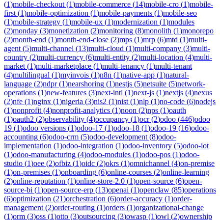
(
1
)
mobile-checkout
(
1
)
mobile-commerce
(
14
)
mobile-cro
(
1
)
mobile-
first
(
1
)
mobile-optimization
(
1
)
mobile-payments
(
1
)
mobile-seo
(
1
)
mobile-strategy
(
1
)
mobile-ux
(
1
)
modernization
(
1
)
modules
(
2
)
monday
(
3
)
monetization
(
2
)
monitoring
(
8
)
monolith
(
1
)
monorepo
(
2
)
month-end
(
1
)
month-end-close
(
2
)
mps
(
1
)
mrp
(
6
)
mtd
(
1
)
multi-
agent
(
5
)
multi-channel
(
13
)
multi-cloud
(
1
)
multi-company
(
3
)
multi-
country
(
2
)
multi-currency
(
6
)
multi-entity
(
2
)
multi-location
(
4
)
multi-
market
(
1
)
multi-marketplace
(
1
)
multi-tenancy
(
1
)
multi-tenant
(
4
)
multilingual
(
1
)
myinvois
(
1
)
n8n
(
1
)
native-app
(
1
)
natural-
language
(
2
)
ndpr
(
1
)
nearshoring
(
1
)
nestjs
(
5
)
netsuite
(
5
)
network-
operations
(
1
)
new-features
(
3
)
next-intl
(
1
)
next-js
(
1
)
nextjs
(
4
)
nexus
(
2
)
nfe
(
1
)
nginx
(
1
)
nigeria
(
3
)
nis2
(
1
)
nist
(
1
)
nlp
(
1
)
no-code
(
6
)
nodejs
(
1
)
nonprofit
(
4
)
nonprofit-analytics
(
1
)
noon
(
2
)
nps
(
1
)
oauth
(
1
)
oauth2
(
2
)
observability
(
4
)
occupancy
(
1
)
ocr
(
2
)
odoo
(
446
)
odoo
19
(
1
)
odoo versions
(
1
)
odoo-17
(
1
)
odoo-18
(
1
)
odoo-19
(
16
)
odoo-
accounting
(
6
)
odoo-crm
(
5
)
odoo-development
(
8
)
odoo-
implementation
(
1
)
odoo-integration
(
1
)
odoo-inventory
(
5
)
odoo-iot
(
1
)
odoo-manufacturing
(
4
)
odoo-modules
(
1
)
odoo-pos
(
1
)
odoo-
studio
(
1
)
oee
(
2
)
ofbiz
(
1
)
oidc
(
2
)
okrs
(
1
)
omnichannel
(
4
)
on-premise
(
1
)
on-premises
(
1
)
onboarding
(
6
)
online-courses
(
2
)
online-learning
(
2
)
online-reputation
(
1
)
online-store-2.0
(
1
)
open-source
(
6
)
open-
source-bi
(
1
)
open-source-erp
(
13
)
openai
(
1
)
openclaw
(
85
)
operations
(
6
)
optimization
(
21
)
orchestration
(
6
)
order-accuracy
(
1
)
order-
management
(
2
)
order-routing
(
1
)
orders
(
1
)
organizational-change
(
1
)
orm
(
3
)
oss
(
1
)
otto
(
3
)
outsourcing
(
3
)
owasp
(
1
)
owl
(
2
)
ownership