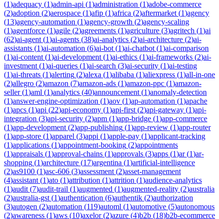
(
1
)
adequacy
(
1
)
admin-api
(
1
)
administration
(
1
)
adobe-commerce
(
2
)
adoption
(
2
)
aerospace
(
1
)
afip
(
1
)
africa
(
2
)
aftermarket
(
1
)
agency
(
13
)
agency-automation
(
1
)
agency-growth
(
2
)
agency-scaling
(
1
)
agentforce
(
1
)
agile
(
2
)
agreements
(
1
)
agriculture
(
3
)
agritech
(
1
)
ai
(
62
)
ai-agent
(
1
)
ai-agents
(
38
)
ai-analytics
(
2
)
ai-architecture
(
2
)
ai-
assistants
(
1
)
ai-automation
(
6
)
ai-bot
(
1
)
ai-chatbot
(
1
)
ai-comparison
(
1
)
ai-content
(
1
)
ai-development
(
1
)
ai-ethics
(
1
)
ai-frameworks
(
2
)
ai-
investment
(
1
)
ai-queries
(
1
)
ai-search
(
3
)
ai-security
(
1
)
ai-testing
(
1
)
ai-threats
(
1
)
alerting
(
2
)
alexa
(
1
)
alibaba
(
1
)
aliexpress
(
1
)
all-in-one
(
2
)
allegro
(
2
)
amazon
(
7
)
amazon-ads
(
1
)
amazon-ppc
(
1
)
amazon-
seller
(
1
)
aml
(
1
)
analytics
(
40
)
announcement
(
1
)
anomaly-detection
(
1
)
answer-engine-optimization
(
1
)
aov
(
1
)
ap-automation
(
1
)
apache
(
1
)
apcs
(
1
)
api
(
22
)
api-economy
(
1
)
api-first
(
2
)
api-gateway
(
1
)
api-
integration
(
3
)
api-security
(
2
)
apm
(
1
)
app-bridge
(
1
)
app-commerce
(
1
)
app-development
(
2
)
app-publishing
(
1
)
app-review
(
1
)
app-router
(
1
)
app-store
(
1
)
apparel
(
3
)
appi
(
1
)
apple-pay
(
1
)
applicant-tracking
(
1
)
applications
(
1
)
appointment-booking
(
2
)
appointments
(
1
)
appraisals
(
1
)
approval-chains
(
1
)
approvals
(
3
)
apps
(
1
)
ar
(
1
)
ar-
shopping
(
1
)
architecture
(
17
)
argentina
(
1
)
artificial-intelligence
(
2
)
as9100
(
1
)
asc-606
(
3
)
assessment
(
2
)
asset-management
(
4
)
assistant
(
1
)
ato
(
1
)
attribution
(
1
)
attrition
(
1
)
audience-analytics
(
1
)
audit
(
7
)
audit-trail
(
1
)
augmented
(
1
)
augmented-reality
(
2
)
australia
(
2
)
australia-gst
(
1
)
authentication
(
6
)
authentik
(
2
)
authorization
(
3
)
autogen
(
2
)
automation
(
119
)
automl
(
1
)
automotive
(
5
)
autonomous
(
2
)
awareness
(
1
)
aws
(
10
)
axelor
(
2
)
azure
(
4
)
b2b
(
18
)
b2b-ecommerce