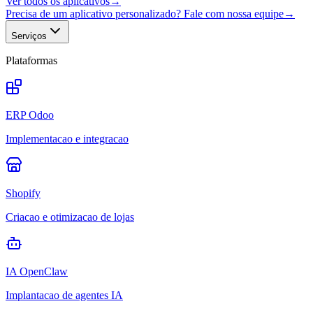
Ver todos os aplicativos
→
Precisa de um aplicativo personalizado? Fale com nossa equipe
→
Serviços
Plataformas
ERP Odoo
Implementacao e integracao
Shopify
Criacao e otimizacao de lojas
IA OpenClaw
Implantacao de agentes IA