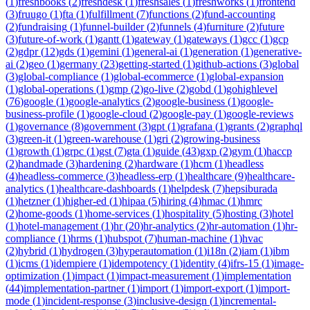
(
1
)
freshbooks
(
2
)
freshdesk
(
1
)
freshsales
(
1
)
freshworks
(
1
)
frontend
(
3
)
fruugo
(
1
)
fta
(
1
)
fulfillment
(
7
)
functions
(
2
)
fund-accounting
(
2
)
fundraising
(
1
)
funnel-builder
(
2
)
funnels
(
4
)
furniture
(
2
)
future
(
3
)
future-of-work
(
1
)
gantt
(
1
)
gateway
(
1
)
gateways
(
1
)
gcc
(
1
)
gcp
(
2
)
gdpr
(
12
)
gds
(
1
)
gemini
(
1
)
general-ai
(
1
)
generation
(
1
)
generative-
ai
(
2
)
geo
(
1
)
germany
(
23
)
getting-started
(
1
)
github-actions
(
3
)
global
(
3
)
global-compliance
(
1
)
global-ecommerce
(
1
)
global-expansion
(
1
)
global-operations
(
1
)
gmp
(
2
)
go-live
(
2
)
gobd
(
1
)
gohighlevel
(
76
)
google
(
1
)
google-analytics
(
2
)
google-business
(
1
)
google-
business-profile
(
1
)
google-cloud
(
2
)
google-pay
(
1
)
google-reviews
(
1
)
governance
(
8
)
government
(
3
)
gpt
(
1
)
grafana
(
1
)
grants
(
2
)
graphql
(
3
)
green-it
(
1
)
green-warehouse
(
1
)
gri
(
2
)
growing-business
(
1
)
growth
(
1
)
grpc
(
1
)
gst
(
7
)
gta
(
1
)
guide
(
43
)
gxp
(
2
)
gym
(
1
)
haccp
(
2
)
handmade
(
3
)
hardening
(
2
)
hardware
(
1
)
hcm
(
1
)
headless
(
4
)
headless-commerce
(
3
)
headless-erp
(
1
)
healthcare
(
9
)
healthcare-
analytics
(
1
)
healthcare-dashboards
(
1
)
helpdesk
(
7
)
hepsiburada
(
1
)
hetzner
(
1
)
higher-ed
(
1
)
hipaa
(
5
)
hiring
(
4
)
hmac
(
1
)
hmrc
(
2
)
home-goods
(
1
)
home-services
(
1
)
hospitality
(
5
)
hosting
(
3
)
hotel
(
1
)
hotel-management
(
1
)
hr
(
20
)
hr-analytics
(
2
)
hr-automation
(
1
)
hr-
compliance
(
1
)
hrms
(
1
)
hubspot
(
7
)
human-machine
(
1
)
hvac
(
2
)
hybrid
(
1
)
hydrogen
(
3
)
hyperautomation
(
1
)
i18n
(
2
)
iam
(
1
)
ibm
(
1
)
icms
(
1
)
idempiere
(
1
)
idempotency
(
1
)
identity
(
4
)
ifrs-15
(
1
)
image-
optimization
(
1
)
impact
(
1
)
impact-measurement
(
1
)
implementation
(
44
)
implementation-partner
(
1
)
import
(
1
)
import-export
(
1
)
import-
mode
(
1
)
incident-response
(
3
)
inclusive-design
(
1
)
incremental-