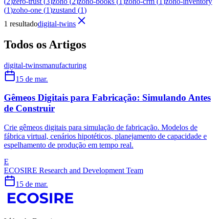
(
2
)
zero-trust
(
3
)
zoho
(
2
)
zoho-books
(
1
)
zoho-crm
(
1
)
zoho-inventory
(
1
)
zoho-one
(
1
)
zustand
(
1
)
1 resultado
digital-twins
Todos os Artigos
digital-twins
manufacturing
15 de mar.
Gêmeos Digitais para Fabricação: Simulando Antes
de Construir
Crie gêmeos digitais para simulação de fabricação. Modelos de
fábrica virtual, cenários hipotéticos, planejamento de capacidade e
espelhamento de produção em tempo real.
E
ECOSIRE Research and Development Team
15 de mar.