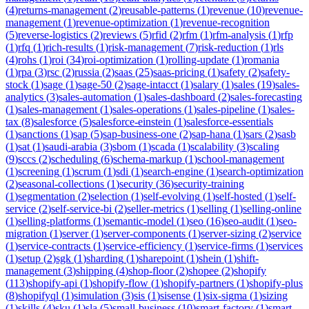
(
4
)
returns-management
(
2
)
reusable-patterns
(
1
)
revenue
(
10
)
revenue-
management
(
1
)
revenue-optimization
(
1
)
revenue-recognition
(
5
)
reverse-logistics
(
2
)
reviews
(
5
)
rfid
(
2
)
rfm
(
1
)
rfm-analysis
(
1
)
rfp
(
1
)
rfq
(
1
)
rich-results
(
1
)
risk-management
(
7
)
risk-reduction
(
1
)
rls
(
4
)
rohs
(
1
)
roi
(
34
)
roi-optimization
(
1
)
rolling-update
(
1
)
romania
(
1
)
rpa
(
3
)
rsc
(
2
)
russia
(
2
)
saas
(
25
)
saas-pricing
(
1
)
safety
(
2
)
safety-
stock
(
1
)
sage
(
1
)
sage-50
(
2
)
sage-intacct
(
1
)
salary
(
1
)
sales
(
19
)
sales-
analytics
(
3
)
sales-automation
(
1
)
sales-dashboard
(
2
)
sales-forecasting
(
1
)
sales-management
(
1
)
sales-operations
(
1
)
sales-pipeline
(
1
)
sales-
tax
(
8
)
salesforce
(
5
)
salesforce-einstein
(
1
)
salesforce-essentials
(
1
)
sanctions
(
1
)
sap
(
5
)
sap-business-one
(
2
)
sap-hana
(
1
)
sars
(
2
)
sasb
(
1
)
sat
(
1
)
saudi-arabia
(
3
)
sbom
(
1
)
scada
(
1
)
scalability
(
3
)
scaling
(
9
)
sccs
(
2
)
scheduling
(
6
)
schema-markup
(
1
)
school-management
(
1
)
screening
(
1
)
scrum
(
1
)
sdi
(
1
)
search-engine
(
1
)
search-optimization
(
2
)
seasonal-collections
(
1
)
security
(
36
)
security-training
(
1
)
segmentation
(
2
)
selection
(
1
)
self-evolving
(
1
)
self-hosted
(
1
)
self-
service
(
2
)
self-service-bi
(
2
)
seller-metrics
(
1
)
selling
(
1
)
selling-online
(
1
)
selling-platforms
(
1
)
semantic-model
(
1
)
seo
(
16
)
seo-audit
(
1
)
seo-
migration
(
1
)
server
(
1
)
server-components
(
1
)
server-sizing
(
2
)
service
(
1
)
service-contracts
(
1
)
service-efficiency
(
1
)
service-firms
(
1
)
services
(
1
)
setup
(
2
)
sgk
(
1
)
sharding
(
1
)
sharepoint
(
1
)
shein
(
1
)
shift-
management
(
3
)
shipping
(
4
)
shop-floor
(
2
)
shopee
(
2
)
shopify
(
113
)
shopify-api
(
1
)
shopify-flow
(
1
)
shopify-partners
(
1
)
shopify-plus
(
8
)
shopifyql
(
1
)
simulation
(
3
)
sis
(
1
)
sisense
(
1
)
six-sigma
(
1
)
sizing
(
1
)
skills
(
4
)
sku
(
1
)
sla
(
5
)
small-business
(
10
)
smart-factory
(
1
)
smart-