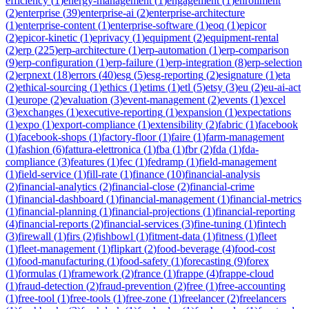
efficiency
(
1
)
energy-management
(
1
)
engagement
(
1
)
enrollment
(
2
)
enterprise
(
39
)
enterprise-ai
(
2
)
enterprise-architecture
(
1
)
enterprise-content
(
1
)
enterprise-software
(
1
)
eoq
(
1
)
epicor
(
2
)
epicor-kinetic
(
1
)
eprivacy
(
1
)
equipment
(
2
)
equipment-rental
(
2
)
erp
(
225
)
erp-architecture
(
1
)
erp-automation
(
1
)
erp-comparison
(
9
)
erp-configuration
(
1
)
erp-failure
(
1
)
erp-integration
(
8
)
erp-selection
(
2
)
erpnext
(
18
)
errors
(
40
)
esg
(
5
)
esg-reporting
(
2
)
esignature
(
1
)
eta
(
2
)
ethical-sourcing
(
1
)
ethics
(
1
)
etims
(
1
)
etl
(
5
)
etsy
(
3
)
eu
(
2
)
eu-ai-act
(
1
)
europe
(
2
)
evaluation
(
3
)
event-management
(
2
)
events
(
1
)
excel
(
3
)
exchanges
(
1
)
executive-reporting
(
1
)
expansion
(
1
)
expectations
(
1
)
expo
(
1
)
export-compliance
(
1
)
extensibility
(
2
)
fabric
(
1
)
facebook
(
1
)
facebook-shops
(
1
)
factory-floor
(
1
)
faire
(
1
)
farm-management
(
1
)
fashion
(
6
)
fattura-elettronica
(
1
)
fba
(
1
)
fbr
(
2
)
fda
(
1
)
fda-
compliance
(
3
)
features
(
1
)
fec
(
1
)
fedramp
(
1
)
field-management
(
1
)
field-service
(
1
)
fill-rate
(
1
)
finance
(
10
)
financial-analysis
(
2
)
financial-analytics
(
2
)
financial-close
(
2
)
financial-crime
(
1
)
financial-dashboard
(
1
)
financial-management
(
1
)
financial-metrics
(
1
)
financial-planning
(
1
)
financial-projections
(
1
)
financial-reporting
(
4
)
financial-reports
(
2
)
financial-services
(
3
)
fine-tuning
(
1
)
fintech
(
3
)
firewall
(
1
)
firs
(
2
)
fishbowl
(
1
)
fitment-data
(
1
)
fitness
(
1
)
fleet
(
1
)
fleet-management
(
1
)
flipkart
(
2
)
food-beverage
(
4
)
food-cost
(
1
)
food-manufacturing
(
1
)
food-safety
(
1
)
forecasting
(
9
)
forex
(
1
)
formulas
(
1
)
framework
(
2
)
france
(
1
)
frappe
(
4
)
frappe-cloud
(
1
)
fraud-detection
(
2
)
fraud-prevention
(
2
)
free
(
1
)
free-accounting
(
1
)
free-tool
(
1
)
free-tools
(
1
)
free-zone
(
1
)
freelancer
(
2
)
freelancers