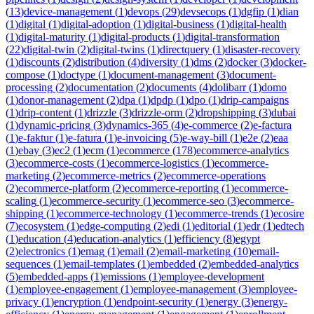
(
13
)
device-management
(
1
)
devops
(
29
)
devsecops
(
1
)
dgfip
(
1
)
dian
(
1
)
digital
(
1
)
digital-adoption
(
1
)
digital-business
(
1
)
digital-health
(
1
)
digital-maturity
(
1
)
digital-products
(
1
)
digital-transformation
(
22
)
digital-twin
(
2
)
digital-twins
(
1
)
directquery
(
1
)
disaster-recovery
(
1
)
discounts
(
2
)
distribution
(
4
)
diversity
(
1
)
dms
(
2
)
docker
(
3
)
docker-
compose
(
1
)
doctype
(
1
)
document-management
(
3
)
document-
processing
(
2
)
documentation
(
2
)
documents
(
4
)
dolibarr
(
1
)
domo
(
1
)
donor-management
(
2
)
dpa
(
1
)
dpdp
(
1
)
dpo
(
1
)
drip-campaigns
(
1
)
drip-content
(
1
)
drizzle
(
3
)
drizzle-orm
(
2
)
dropshipping
(
3
)
dubai
(
1
)
dynamic-pricing
(
3
)
dynamics-365
(
4
)
e-commerce
(
2
)
e-factura
(
1
)
e-faktur
(
1
)
e-fatura
(
1
)
e-invoicing
(
5
)
e-way-bill
(
1
)
e2e
(
2
)
eaa
(
1
)
ebay
(
3
)
ec2
(
1
)
ecm
(
1
)
ecommerce
(
178
)
ecommerce-analytics
(
3
)
ecommerce-costs
(
1
)
ecommerce-logistics
(
1
)
ecommerce-
marketing
(
2
)
ecommerce-metrics
(
2
)
ecommerce-operations
(
2
)
ecommerce-platform
(
2
)
ecommerce-reporting
(
1
)
ecommerce-
scaling
(
1
)
ecommerce-security
(
1
)
ecommerce-seo
(
3
)
ecommerce-
shipping
(
1
)
ecommerce-technology
(
1
)
ecommerce-trends
(
1
)
ecosire
(
7
)
ecosystem
(
1
)
edge-computing
(
2
)
edi
(
1
)
editorial
(
1
)
edr
(
1
)
edtech
(
1
)
education
(
4
)
education-analytics
(
1
)
efficiency
(
8
)
egypt
(
2
)
electronics
(
1
)
emag
(
1
)
email
(
2
)
email-marketing
(
10
)
email-
sequences
(
1
)
email-templates
(
1
)
embedded
(
2
)
embedded-analytics
(
5
)
embedded-apps
(
1
)
emissions
(
1
)
employee-development
(
1
)
employee-engagement
(
1
)
employee-management
(
3
)
employee-
privacy
(
1
)
encryption
(
1
)
endpoint-security
(
1
)
energy
(
3
)
energy-