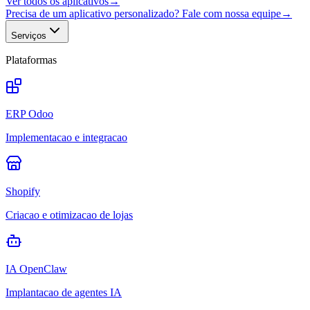
Ver todos os aplicativos
→
Precisa de um aplicativo personalizado? Fale com nossa equipe
→
Serviços
Plataformas
ERP Odoo
Implementacao e integracao
Shopify
Criacao e otimizacao de lojas
IA OpenClaw
Implantacao de agentes IA