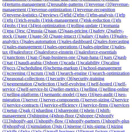
(
4
)
returns-management
(
2
)
reusable-patterns
(
1
)
revenue
(
10
)
revenue-
management
(
1
)
revenue-optimization
(
1
)
revenue-recognition
(
5
)
reverse-logistics
(
2
)
reviews
(
5
)
rfid
(
2
)
rfm
(
1
)
rfm-analysis
(
1
)
rfp
(
1
)
rfq
(
1
)
rich-results
(
1
)
risk-management
(
7
)
risk-reduction
(
1
)
rls
(
4
)
rohs
(
1
)
roi
(
34
)
roi-optimization
(
1
)
rolling-update
(
1
)
romania
(
1
)
rpa
(
3
)
rsc
(
2
)
russia
(
2
)
saas
(
25
)
saas-pricing
(
1
)
safety
(
2
)
safety-
stock
(
1
)
sage
(
1
)
sage-50
(
2
)
sage-intacct
(
1
)
salary
(
1
)
sales
(
19
)
sales-
analytics
(
3
)
sales-automation
(
1
)
sales-dashboard
(
2
)
sales-forecasting
(
1
)
sales-management
(
1
)
sales-operations
(
1
)
sales-pipeline
(
1
)
sales-
tax
(
8
)
salesforce
(
5
)
salesforce-einstein
(
1
)
salesforce-essentials
(
1
)
sanctions
(
1
)
sap
(
5
)
sap-business-one
(
2
)
sap-hana
(
1
)
sars
(
2
)
sasb
(
1
)
sat
(
1
)
saudi-arabia
(
3
)
sbom
(
1
)
scada
(
1
)
scalability
(
3
)
scaling
(
9
)
sccs
(
2
)
scheduling
(
6
)
schema-markup
(
1
)
school-management
(
1
)
screening
(
1
)
scrum
(
1
)
sdi
(
1
)
search-engine
(
1
)
search-optimization
(
2
)
seasonal-collections
(
1
)
security
(
36
)
security-training
(
1
)
segmentation
(
2
)
selection
(
1
)
self-evolving
(
1
)
self-hosted
(
1
)
self-
service
(
2
)
self-service-bi
(
2
)
seller-metrics
(
1
)
selling
(
1
)
selling-online
(
1
)
selling-platforms
(
1
)
semantic-model
(
1
)
seo
(
16
)
seo-audit
(
1
)
seo-
migration
(
1
)
server
(
1
)
server-components
(
1
)
server-sizing
(
2
)
service
(
1
)
service-contracts
(
1
)
service-efficiency
(
1
)
service-firms
(
1
)
services
(
1
)
setup
(
2
)
sgk
(
1
)
sharding
(
1
)
sharepoint
(
1
)
shein
(
1
)
shift-
management
(
3
)
shipping
(
4
)
shop-floor
(
2
)
shopee
(
2
)
shopify
(
113
)
shopify-api
(
1
)
shopify-flow
(
1
)
shopify-partners
(
1
)
shopify-plus
(
8
)
shopifyql
(
1
)
simulation
(
3
)
sis
(
1
)
sisense
(
1
)
six-sigma
(
1
)
sizing
(
1
)
skills
(
4
)
sku
(
1
)
sla
(
5
)
small-business
(
10
)
smart-factory
(
1
)
smart-