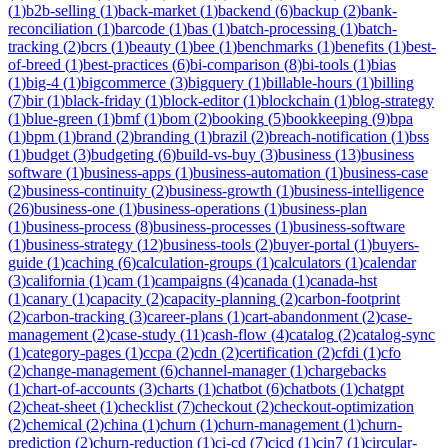
(
1
)
b2b-selling
(
1
)
back-market
(
1
)
backend
(
6
)
backup
(
2
)
bank-
reconciliation
(
1
)
barcode
(
1
)
bas
(
1
)
batch-processing
(
1
)
batch-
tracking
(
2
)
bcrs
(
1
)
beauty
(
1
)
bee
(
1
)
benchmarks
(
1
)
benefits
(
1
)
best-
of-breed
(
1
)
best-practices
(
6
)
bi-comparison
(
8
)
bi-tools
(
1
)
bias
(
1
)
big-4
(
1
)
bigcommerce
(
3
)
bigquery
(
1
)
billable-hours
(
1
)
billing
(
7
)
bir
(
1
)
black-friday
(
1
)
block-editor
(
1
)
blockchain
(
1
)
blog-strategy
(
1
)
blue-green
(
1
)
bmf
(
1
)
bom
(
2
)
booking
(
5
)
bookkeeping
(
9
)
bpa
(
1
)
bpm
(
1
)
brand
(
2
)
branding
(
1
)
brazil
(
2
)
breach-notification
(
1
)
bss
(
1
)
budget
(
3
)
budgeting
(
6
)
build-vs-buy
(
3
)
business
(
13
)
business
software
(
1
)
business-apps
(
1
)
business-automation
(
1
)
business-case
(
2
)
business-continuity
(
2
)
business-growth
(
1
)
business-intelligence
(
26
)
business-one
(
1
)
business-operations
(
1
)
business-plan
(
1
)
business-process
(
8
)
business-processes
(
1
)
business-software
(
1
)
business-strategy
(
12
)
business-tools
(
2
)
buyer-portal
(
1
)
buyers-
guide
(
1
)
caching
(
6
)
calculation-groups
(
1
)
calculators
(
1
)
calendar
(
3
)
california
(
1
)
cam
(
1
)
campaigns
(
4
)
canada
(
1
)
canada-hst
(
1
)
canary
(
1
)
capacity
(
2
)
capacity-planning
(
2
)
carbon-footprint
(
2
)
carbon-tracking
(
3
)
career-plans
(
1
)
cart-abandonment
(
2
)
case-
management
(
2
)
case-study
(
11
)
cash-flow
(
4
)
catalog
(
2
)
catalog-sync
(
1
)
category-pages
(
1
)
ccpa
(
2
)
cdn
(
2
)
certification
(
2
)
cfdi
(
1
)
cfo
(
2
)
change-management
(
6
)
channel-manager
(
1
)
chargebacks
(
1
)
chart-of-accounts
(
3
)
charts
(
1
)
chatbot
(
6
)
chatbots
(
1
)
chatgpt
(
2
)
cheat-sheet
(
1
)
checklist
(
7
)
checkout
(
2
)
checkout-optimization
(
2
)
chemical
(
2
)
china
(
1
)
churn
(
1
)
churn-management
(
1
)
churn-
prediction
(
2
)
churn-reduction
(
1
)
ci-cd
(
7
)
cicd
(
1
)
cin7
(
1
)
circular-