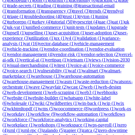
(
3
)
tokopedia
(
1
)
tools
(
1
)
tourism
(
1
)
traceability
(
6
)
tracking
(
2
)
trade
(
1
)
trade-secrets
(
1
)
trading
(
1
)
training
(
8
)
transactional-email
(
1
)
transformation
(
1
)
transparency
(
3
)
travel
(
3
)
trends
(
2
)
trendyol
(
1
)
triage
(
1
)
troubleshooting
(
40
)
trust
(
1
)
tryton
(
1
)
tuning
(
2
)
turborepo
(
1
)
turkey
(
4
)
tutorial
(
50
)
typescript
(
4
)
uae
(
3
)
uat
(
1
)
uk
(
2
)
uk-vat
(
1
)
unified-commerce
(
1
)
unit-tests
(
1
)
updates
(
1
)
upgrade
(
3
)
upsell
(
1
)
upselling
(
1
)
user-acquisition
(
1
)
user-adoption
(
2
)
user-
experience
(
3
)
utilization
(
1
)
ux
(
1
)
v4
(
1
)
validation
(
1
)
variance-
analysis
(
1
)
vat
(
16
)
vector-database
(
1
)
vehicle-management
(
1
)
vehicle-tracking
(
1
)
vendor-coordination
(
1
)
vendor-evaluation
(
1
)
vendor-management
(
4
)
vendor-risk
(
1
)
vendor-selection
(
2
)
vercel-
ai-sdk
(
1
)
vertical-ai
(
1
)
vertipaq
(
1
)
vietnam
(
1
)
views
(
1
)
vision-2030
(
1
)
visual-merchandising
(
1
)
vitest
(
1
)
voice-ai
(
1
)
voice-commerce
(
2
)
voice-search
(
1
)
vulnerability
(
1
)
waf
(
1
)
walmart
(
3
)
walmart-
marketplace
(
1
)
warehouse
(
13
)
warehouse-automation
(
2
)
warehouse-management
(
1
)
wasm
(
1
)
waste-reduction
(
2
)
watsonx-
orchestrate
(
1
)
wave
(
2
)
wayfair
(
2
)
wcag
(
2
)
web
(
1
)
web-design
(
2
)
web-development
(
1
)
web-scraping
(
1
)
web3
(
1
)
webhooks
(
7
)
website
(
1
)
website-builder
(
1
)
whatsapp
(
1
)
white-label
(
6
)
wholesale
(
12
)
wiki
(
2
)
wildberries
(
1
)
win-back
(
1
)
wip
(
1
)
wix
(
2
)
wkhtmltopdf
(
1
)
wms
(
5
)
woocommerce
(
8
)
wordpress
(
1
)
work-os
(
1
)
workday
(
1
)
workflow
(
9
)
workflow-automation
(
1
)
workflows
(
2
)
workforce
(
7
)
workforce-analytics
(
1
)
working-capital
(
1
)
workplace
(
1
)
workshops
(
1
)
workspace
(
1
)
wps-payroll
(
1
)
xero
(
4
)
xml
(
1
)
xml-rpc
(
3
)
zalando
(
5
)
zapier
(
3
)
zatca
(
2
)
zero-downtime