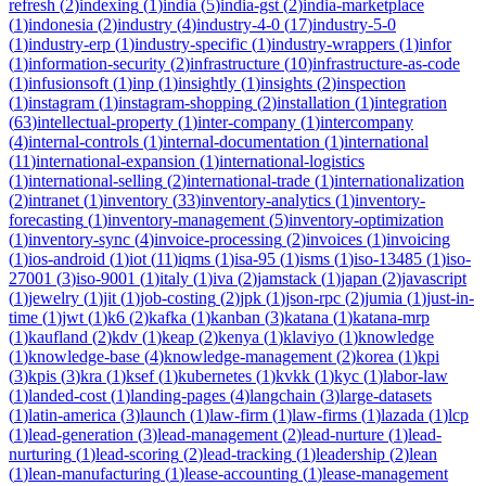
refresh
(
2
)
indexing
(
1
)
india
(
5
)
india-gst
(
2
)
india-marketplace
(
1
)
indonesia
(
2
)
industry
(
4
)
industry-4-0
(
17
)
industry-5-0
(
1
)
industry-erp
(
1
)
industry-specific
(
1
)
industry-wrappers
(
1
)
infor
(
1
)
information-security
(
2
)
infrastructure
(
10
)
infrastructure-as-code
(
1
)
infusionsoft
(
1
)
inp
(
1
)
insightly
(
1
)
insights
(
2
)
inspection
(
1
)
instagram
(
1
)
instagram-shopping
(
2
)
installation
(
1
)
integration
(
63
)
intellectual-property
(
1
)
inter-company
(
1
)
intercompany
(
4
)
internal-controls
(
1
)
internal-documentation
(
1
)
international
(
11
)
international-expansion
(
1
)
international-logistics
(
1
)
international-selling
(
2
)
international-trade
(
1
)
internationalization
(
2
)
intranet
(
1
)
inventory
(
33
)
inventory-analytics
(
1
)
inventory-
forecasting
(
1
)
inventory-management
(
5
)
inventory-optimization
(
1
)
inventory-sync
(
4
)
invoice-processing
(
2
)
invoices
(
1
)
invoicing
(
1
)
ios-android
(
1
)
iot
(
11
)
iqms
(
1
)
isa-95
(
1
)
isms
(
1
)
iso-13485
(
1
)
iso-
27001
(
3
)
iso-9001
(
1
)
italy
(
1
)
iva
(
2
)
jamstack
(
1
)
japan
(
2
)
javascript
(
1
)
jewelry
(
1
)
jit
(
1
)
job-costing
(
2
)
jpk
(
1
)
json-rpc
(
2
)
jumia
(
1
)
just-in-
time
(
1
)
jwt
(
1
)
k6
(
2
)
kafka
(
1
)
kanban
(
3
)
katana
(
1
)
katana-mrp
(
1
)
kaufland
(
2
)
kdv
(
1
)
keap
(
2
)
kenya
(
1
)
klaviyo
(
1
)
knowledge
(
1
)
knowledge-base
(
4
)
knowledge-management
(
2
)
korea
(
1
)
kpi
(
3
)
kpis
(
3
)
kra
(
1
)
ksef
(
1
)
kubernetes
(
1
)
kvkk
(
1
)
kyc
(
1
)
labor-law
(
1
)
landed-cost
(
1
)
landing-pages
(
4
)
langchain
(
3
)
large-datasets
(
1
)
latin-america
(
3
)
launch
(
1
)
law-firm
(
1
)
law-firms
(
1
)
lazada
(
1
)
lcp
(
1
)
lead-generation
(
3
)
lead-management
(
2
)
lead-nurture
(
1
)
lead-
nurturing
(
1
)
lead-scoring
(
2
)
lead-tracking
(
1
)
leadership
(
2
)
lean
(
1
)
lean-manufacturing
(
1
)
lease-accounting
(
1
)
lease-management