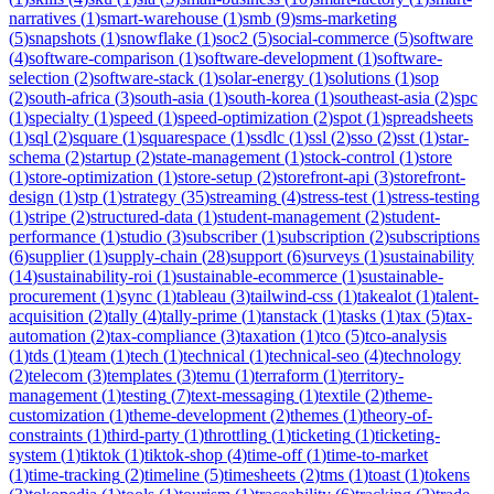
narratives
(
1
)
smart-warehouse
(
1
)
smb
(
9
)
sms-marketing
(
5
)
snapshots
(
1
)
snowflake
(
1
)
soc2
(
5
)
social-commerce
(
5
)
software
(
4
)
software-comparison
(
1
)
software-development
(
1
)
software-
selection
(
2
)
software-stack
(
1
)
solar-energy
(
1
)
solutions
(
1
)
sop
(
2
)
south-africa
(
3
)
south-asia
(
1
)
south-korea
(
1
)
southeast-asia
(
2
)
spc
(
1
)
specialty
(
1
)
speed
(
1
)
speed-optimization
(
2
)
spot
(
1
)
spreadsheets
(
1
)
sql
(
2
)
square
(
1
)
squarespace
(
1
)
ssdlc
(
1
)
ssl
(
2
)
sso
(
2
)
sst
(
1
)
star-
schema
(
2
)
startup
(
2
)
state-management
(
1
)
stock-control
(
1
)
store
(
1
)
store-optimization
(
1
)
store-setup
(
2
)
storefront-api
(
3
)
storefront-
design
(
1
)
stp
(
1
)
strategy
(
35
)
streaming
(
4
)
stress-test
(
1
)
stress-testing
(
1
)
stripe
(
2
)
structured-data
(
1
)
student-management
(
2
)
student-
performance
(
1
)
studio
(
3
)
subscriber
(
1
)
subscription
(
2
)
subscriptions
(
6
)
supplier
(
1
)
supply-chain
(
28
)
support
(
6
)
surveys
(
1
)
sustainability
(
14
)
sustainability-roi
(
1
)
sustainable-ecommerce
(
1
)
sustainable-
procurement
(
1
)
sync
(
1
)
tableau
(
3
)
tailwind-css
(
1
)
takealot
(
1
)
talent-
acquisition
(
2
)
tally
(
4
)
tally-prime
(
1
)
tanstack
(
1
)
tasks
(
1
)
tax
(
5
)
tax-
automation
(
2
)
tax-compliance
(
3
)
taxation
(
1
)
tco
(
5
)
tco-analysis
(
1
)
tds
(
1
)
team
(
1
)
tech
(
1
)
technical
(
1
)
technical-seo
(
4
)
technology
(
2
)
telecom
(
3
)
templates
(
3
)
temu
(
1
)
terraform
(
1
)
territory-
management
(
1
)
testing
(
7
)
text-messaging
(
1
)
textile
(
2
)
theme-
customization
(
1
)
theme-development
(
2
)
themes
(
1
)
theory-of-
constraints
(
1
)
third-party
(
1
)
throttling
(
1
)
ticketing
(
1
)
ticketing-
system
(
1
)
tiktok
(
1
)
tiktok-shop
(
4
)
time-off
(
1
)
time-to-market
(
1
)
time-tracking
(
2
)
timeline
(
5
)
timesheets
(
2
)
tms
(
1
)
toast
(
1
)
tokens