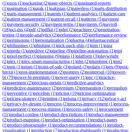
(
1
)
ozon
(
1
)
packaging
(
2
)
page-objects
(
1
)
paginated-reports
(
1
)
pagination
(
1
)
pajak
(
1
)
pakistan
(
2
)
paperless
(
1
)
parts-distribution
(
1
)
parts-management
(
1
)
patents
(
1
)
patient-analytics
(
1
)
patient-care
(
2
)
patient-management
(
1
)
patient-recall
(
1
)
patterns
(
5
)
payment
(
1
)
payment-security
(
2
)
payment-terms
(
1
)
payments
(
5
)
payroll
(
18
)
pci-dss
(
4
)
pdf
(
2
)
pdfkit
(
1
)
pdpl
(
2
)
peachtree
(
2
)
penetration-
testing
(
1
)
people-analytics
(
2
)
performance
(
25
)
performance-review
(
1
)
permissions
(
1
)
personalization
(
5
)
pharma
(
4
)
pharmaceutical
(
2
)
philippines
(
1
)
phishing
(
1
)
pick-pack-ship
(
1
)
pim
(
1
)
pipa
(
1
)
pipeda
(
1
)
pipedrive
(
2
)
pipeline
(
9
)
pipeline-automation
(
1
)
pipl
(
1
)
pixel-perfect
(
1
)
planning
(
9
)
plans
(
1
)
platform
(
3
)
playwright
(
2
)
plex
(
1
)
plex-smart-manufacturing
(
1
)
plm
(
2
)
plumbing
(
1
)
pm2
(
1
)
pms
(
1
)
pnpm
(
1
)
point-of-sale
(
3
)
poland
(
3
)
polaris
(
1
)
pos
(
9
)
post-
brexit
(
1
)
post-implementation
(
2
)
postgres
(
2
)
postgresql
(
10
)
power-
bi
(
79
)
power-bi-premium
(
1
)
power-query
(
1
)
ppc
(
1
)
practice-
management
(
2
)
precious-metals
(
1
)
predictive-analytics
(
4
)
predictive-maintenance
(
2
)
premium
(
2
)
preparation
(
1
)
prestashop
(
1
)
preventive
(
1
)
pricelists
(
1
)
pricing
(
19
)
pricing-optimization
(
1
)
pricing-strategy
(
3
)
printing
(
1
)
prisma
(
1
)
privacy
(
12
)
privacy-act
(
1
)
privacy-by-design
(
1
)
process
(
2
)
process-improvement
(
1
)
process-
management
(
1
)
process-mining
(
1
)
process-safety
(
1
)
procurement
(
11
)
product-costing
(
1
)
product-descriptions
(
1
)
product-management
(
2
)
product-mapping
(
1
)
product-optimization
(
1
)
product-pages
(
1
)
product-photography
(
1
)
product-recommendations
(
1
)
product-
visualization
(
1
)
production
(
7
)
production-dashboards
(
1
)
production-