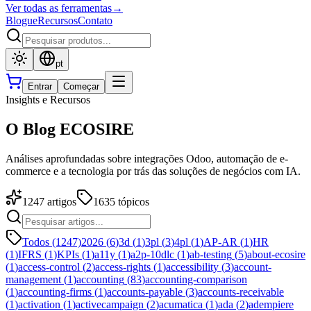
Ver todas as ferramentas
→
Blogue
Recursos
Contato
pt
Entrar
Começar
Insights e Recursos
O Blog ECOSIRE
Análises aprofundadas sobre integrações Odoo, automação de e-
commerce e a tecnologia por trás das soluções de negócios com IA.
1247
artigos
1635
tópicos
Todos (1247)
2026
(
6
)
3d
(
1
)
3pl
(
3
)
4pl
(
1
)
AP-AR
(
1
)
HR
(
1
)
IFRS
(
1
)
KPIs
(
1
)
a11y
(
1
)
a2p-10dlc
(
1
)
ab-testing
(
5
)
about-ecosire
(
1
)
access-control
(
2
)
access-rights
(
1
)
accessibility
(
3
)
account-
management
(
1
)
accounting
(
83
)
accounting-comparison
(
1
)
accounting-firms
(
1
)
accounts-payable
(
3
)
accounts-receivable
(
1
)
activation
(
1
)
activecampaign
(
2
)
acumatica
(
1
)
ada
(
2
)
adempiere