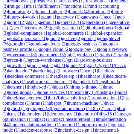
(
1
)
freshbooks
(
2
)
freshdesk
(
1
)
freshsales
(
1
)
freshworks
(
1
)
frontend
(
3
)
fruugo
(
1
)
fta
(
1
)
fulfillment
(
7
)
functions
(
2
)
fund-accounting
(
2
)
fundraising
(
1
)
funnel-builder
(
2
)
funnels
(
4
)
furniture
(
2
)
future
(
3
)
future-of-work
(
1
)
gantt
(
1
)
gateway
(
1
)
gateways
(
1
)
gcc
(
1
)
gcp
(
2
)
gdpr
(
12
)
gds
(
1
)
gemini
(
1
)
general-ai
(
1
)
generation
(
1
)
generative-
ai
(
2
)
geo
(
1
)
germany
(
23
)
getting-started
(
1
)
github-actions
(
3
)
global
(
3
)
global-compliance
(
1
)
global-ecommerce
(
1
)
global-expansion
(
1
)
global-operations
(
1
)
gmp
(
2
)
go-live
(
2
)
gobd
(
1
)
gohighlevel
(
76
)
google
(
1
)
google-analytics
(
2
)
google-business
(
1
)
google-
business-profile
(
1
)
google-cloud
(
2
)
google-pay
(
1
)
google-reviews
(
1
)
governance
(
8
)
government
(
3
)
gpt
(
1
)
grafana
(
1
)
grants
(
2
)
graphql
(
3
)
green-it
(
1
)
green-warehouse
(
1
)
gri
(
2
)
growing-business
(
1
)
growth
(
1
)
grpc
(
1
)
gst
(
7
)
gta
(
1
)
guide
(
43
)
gxp
(
2
)
gym
(
1
)
haccp
(
2
)
handmade
(
3
)
hardening
(
2
)
hardware
(
1
)
hcm
(
1
)
headless
(
4
)
headless-commerce
(
3
)
headless-erp
(
1
)
healthcare
(
9
)
healthcare-
analytics
(
1
)
healthcare-dashboards
(
1
)
helpdesk
(
7
)
hepsiburada
(
1
)
hetzner
(
1
)
higher-ed
(
1
)
hipaa
(
5
)
hiring
(
4
)
hmac
(
1
)
hmrc
(
2
)
home-goods
(
1
)
home-services
(
1
)
hospitality
(
5
)
hosting
(
3
)
hotel
(
1
)
hotel-management
(
1
)
hr
(
20
)
hr-analytics
(
2
)
hr-automation
(
1
)
hr-
compliance
(
1
)
hrms
(
1
)
hubspot
(
7
)
human-machine
(
1
)
hvac
(
2
)
hybrid
(
1
)
hydrogen
(
3
)
hyperautomation
(
1
)
i18n
(
2
)
iam
(
1
)
ibm
(
1
)
icms
(
1
)
idempiere
(
1
)
idempotency
(
1
)
identity
(
4
)
ifrs-15
(
1
)
image-
optimization
(
1
)
impact
(
1
)
impact-measurement
(
1
)
implementation
(
44
)
implementation-partner
(
1
)
import
(
1
)
import-export
(
1
)
import-
mode
(
1
)
incident-response
(
3
)
inclusive-design
(
1
)
incremental-