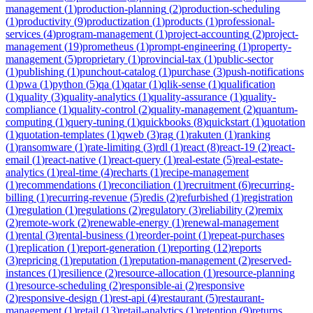
management
(
1
)
production-planning
(
2
)
production-scheduling
(
1
)
productivity
(
9
)
productization
(
1
)
products
(
1
)
professional-
services
(
4
)
program-management
(
1
)
project-accounting
(
2
)
project-
management
(
19
)
prometheus
(
1
)
prompt-engineering
(
1
)
property-
management
(
5
)
proprietary
(
1
)
provincial-tax
(
1
)
public-sector
(
1
)
publishing
(
1
)
punchout-catalog
(
1
)
purchase
(
3
)
push-notifications
(
1
)
pwa
(
1
)
python
(
5
)
qa
(
1
)
qatar
(
1
)
qlik-sense
(
1
)
qualification
(
1
)
quality
(
3
)
quality-analytics
(
1
)
quality-assurance
(
1
)
quality-
compliance
(
1
)
quality-control
(
2
)
quality-management
(
2
)
quantum-
computing
(
1
)
query-tuning
(
1
)
quickbooks
(
8
)
quickstart
(
1
)
quotation
(
1
)
quotation-templates
(
1
)
qweb
(
3
)
rag
(
1
)
rakuten
(
1
)
ranking
(
1
)
ransomware
(
1
)
rate-limiting
(
3
)
rdl
(
1
)
react
(
8
)
react-19
(
2
)
react-
email
(
1
)
react-native
(
1
)
react-query
(
1
)
real-estate
(
5
)
real-estate-
analytics
(
1
)
real-time
(
4
)
recharts
(
1
)
recipe-management
(
1
)
recommendations
(
1
)
reconciliation
(
1
)
recruitment
(
6
)
recurring-
billing
(
1
)
recurring-revenue
(
5
)
redis
(
2
)
refurbished
(
1
)
registration
(
1
)
regulation
(
1
)
regulations
(
2
)
regulatory
(
3
)
reliability
(
2
)
remix
(
2
)
remote-work
(
2
)
renewable-energy
(
1
)
renewal-management
(
1
)
rental
(
3
)
rental-business
(
1
)
reorder-point
(
1
)
repeat-purchases
(
1
)
replication
(
1
)
report-generation
(
1
)
reporting
(
12
)
reports
(
3
)
repricing
(
1
)
reputation
(
1
)
reputation-management
(
2
)
reserved-
instances
(
1
)
resilience
(
2
)
resource-allocation
(
1
)
resource-planning
(
1
)
resource-scheduling
(
2
)
responsible-ai
(
2
)
responsive
(
2
)
responsive-design
(
1
)
rest-api
(
4
)
restaurant
(
5
)
restaurant-
management
(
1
)
retail
(
13
)
retail-analytics
(
1
)
retention
(
9
)
returns