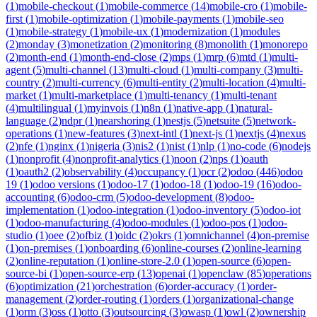
(
1
)
mobile-checkout
(
1
)
mobile-commerce
(
14
)
mobile-cro
(
1
)
mobile-
first
(
1
)
mobile-optimization
(
1
)
mobile-payments
(
1
)
mobile-seo
(
1
)
mobile-strategy
(
1
)
mobile-ux
(
1
)
modernization
(
1
)
modules
(
2
)
monday
(
3
)
monetization
(
2
)
monitoring
(
8
)
monolith
(
1
)
monorepo
(
2
)
month-end
(
1
)
month-end-close
(
2
)
mps
(
1
)
mrp
(
6
)
mtd
(
1
)
multi-
agent
(
5
)
multi-channel
(
13
)
multi-cloud
(
1
)
multi-company
(
3
)
multi-
country
(
2
)
multi-currency
(
6
)
multi-entity
(
2
)
multi-location
(
4
)
multi-
market
(
1
)
multi-marketplace
(
1
)
multi-tenancy
(
1
)
multi-tenant
(
4
)
multilingual
(
1
)
myinvois
(
1
)
n8n
(
1
)
native-app
(
1
)
natural-
language
(
2
)
ndpr
(
1
)
nearshoring
(
1
)
nestjs
(
5
)
netsuite
(
5
)
network-
operations
(
1
)
new-features
(
3
)
next-intl
(
1
)
next-js
(
1
)
nextjs
(
4
)
nexus
(
2
)
nfe
(
1
)
nginx
(
1
)
nigeria
(
3
)
nis2
(
1
)
nist
(
1
)
nlp
(
1
)
no-code
(
6
)
nodejs
(
1
)
nonprofit
(
4
)
nonprofit-analytics
(
1
)
noon
(
2
)
nps
(
1
)
oauth
(
1
)
oauth2
(
2
)
observability
(
4
)
occupancy
(
1
)
ocr
(
2
)
odoo
(
446
)
odoo
19
(
1
)
odoo versions
(
1
)
odoo-17
(
1
)
odoo-18
(
1
)
odoo-19
(
16
)
odoo-
accounting
(
6
)
odoo-crm
(
5
)
odoo-development
(
8
)
odoo-
implementation
(
1
)
odoo-integration
(
1
)
odoo-inventory
(
5
)
odoo-iot
(
1
)
odoo-manufacturing
(
4
)
odoo-modules
(
1
)
odoo-pos
(
1
)
odoo-
studio
(
1
)
oee
(
2
)
ofbiz
(
1
)
oidc
(
2
)
okrs
(
1
)
omnichannel
(
4
)
on-premise
(
1
)
on-premises
(
1
)
onboarding
(
6
)
online-courses
(
2
)
online-learning
(
2
)
online-reputation
(
1
)
online-store-2.0
(
1
)
open-source
(
6
)
open-
source-bi
(
1
)
open-source-erp
(
13
)
openai
(
1
)
openclaw
(
85
)
operations
(
6
)
optimization
(
21
)
orchestration
(
6
)
order-accuracy
(
1
)
order-
management
(
2
)
order-routing
(
1
)
orders
(
1
)
organizational-change
(
1
)
orm
(
3
)
oss
(
1
)
otto
(
3
)
outsourcing
(
3
)
owasp
(
1
)
owl
(
2
)
ownership