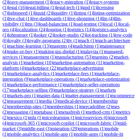
(
2
)
leave-management
(
1
)
legacy-migration
(
1
)
legacy-systems
(
1
)
legal
(
16
)
legal-billing
(
1
)
legal-tech
(
1
)
lgpd
(
1
)
licensing
(
7
)
lightspeed
(
1
)
liquid
(
2
)
liquidity
(
1
)
listing
(
1
)
listing-optimization
(
1
)
live-chat
(
1
)
live-dashboards
(
1
)
live-shopping
(
1
)
llm
(
4
)
llm-
visibility
(
1
)
lms
(
3
)
load-balancing
(
1
)
load-testing
(
3
)
local
(
1
)
local-
seo
(
4
)
localization
(
24
)
logging
(
1
)
logistics
(
14
)
logistics-analytics
(
1
)
lohnsteuer
(
1
)
looker
(
2
)
looker-studio
(
2
)
lot-tracking
(
1
)
low-code
(
6
)
loyalty
(
3
)
loyalty-programs
(
2
)
ltv
(
1
)
mach
(
1
)
mach-architecture
(
1
)
machine-learning
(
13
)
magento
(
4
)
mailchimp
(
1
)
maintenance
(
4
)
make-or-buy
(
1
)
making-tax-digital
(
1
)
malaysia
(
1
)
managed-
services
(
1
)
management
(
1
)
manufacturing
(
53
)
margins
(
2
)
market-
analysis
(
1
)
marketing
(
10
)
marketing-automation
(
11
)
marketing-
platform
(
4
)
marketplace
(
22
)
marketplace-advertising
(
1
)
marketplace-analytics
(
1
)
marketplace-fees
(
1
)
marketplace-
integration
(
9
)
marketplace-operations
(
1
)
marketplace-optimization
(
1
)
marketplace-performance
(
1
)
marketplace-seller-operations
(
17
)
marketplace-selling
(
9
)
marketplace-strategy
(
1
)
markets
(
1
)
markets-pro
(
1
)
master-data
(
1
)
matter-management
(
1
)
mcommerce
(
2
)
measurement
(
1
)
media
(
3
)
medical-device
(
1
)
membership
(
2
)
membership-sites
(
3
)
memberships
(
1
)
mercadolibre
(
2
)
mes
(
2
)
messaging
(
1
)
metabase
(
1
)
metasfresh
(
1
)
method-crm
(
1
)
metrics
(
2
)
mexico
(
1
)
mfa
(
1
)
microlearning
(
1
)
microservices
(
6
)
microsoft
(
4
)
microsoft-365
(
1
)
microsoft-copilot
(
1
)
microsoft-fabric
(
3
)
mid-
market
(
3
)
middle-east
(
3
)
migration
(
29
)
migrations
(
1
)
mobile
(
1
)
mobile-analytics
(
1
)
mobile-app
(
1
)
mobile-apps
(
1
)
mobile-bi