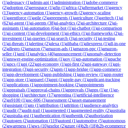
(
1
)
adequacy
(
1
)
admin-api
(
1
)
administration
(
1
)
adobe-commerce
(
2
)
adoption
(
2
)
aerospace
(
1
)
afip
(
1
)
africa
(
2
)
aftermarket
(
1
)
agency
(
13
)
agency-automation
(
1
)
agency-growth
(
2
)
agency-scaling
(
1
)
agentforce
(
1
)
agile
(
2
)
agreements
(
1
)
agriculture
(
3
)
agritech
(
1
)
ai
(
62
)
ai-agent
(
1
)
ai-agents
(
38
)
ai-analytics
(
2
)
ai-architecture
(
2
)
ai-
assistants
(
1
)
ai-automation
(
6
)
ai-bot
(
1
)
ai-chatbot
(
1
)
ai-comparison
(
1
)
ai-content
(
1
)
ai-development
(
1
)
ai-ethics
(
1
)
ai-frameworks
(
2
)
ai-
investment
(
1
)
ai-queries
(
1
)
ai-search
(
3
)
ai-security
(
1
)
ai-testing
(
1
)
ai-threats
(
1
)
alerting
(
2
)
alexa
(
1
)
alibaba
(
1
)
aliexpress
(
1
)
all-in-one
(
2
)
allegro
(
2
)
amazon
(
7
)
amazon-ads
(
1
)
amazon-ppc
(
1
)
amazon-
seller
(
1
)
aml
(
1
)
analytics
(
40
)
announcement
(
1
)
anomaly-detection
(
1
)
answer-engine-optimization
(
1
)
aov
(
1
)
ap-automation
(
1
)
apache
(
1
)
apcs
(
1
)
api
(
22
)
api-economy
(
1
)
api-first
(
2
)
api-gateway
(
1
)
api-
integration
(
3
)
api-security
(
2
)
apm
(
1
)
app-bridge
(
1
)
app-commerce
(
1
)
app-development
(
2
)
app-publishing
(
1
)
app-review
(
1
)
app-router
(
1
)
app-store
(
1
)
apparel
(
3
)
appi
(
1
)
apple-pay
(
1
)
applicant-tracking
(
1
)
applications
(
1
)
appointment-booking
(
2
)
appointments
(
1
)
appraisals
(
1
)
approval-chains
(
1
)
approvals
(
3
)
apps
(
1
)
ar
(
1
)
ar-
shopping
(
1
)
architecture
(
17
)
argentina
(
1
)
artificial-intelligence
(
2
)
as9100
(
1
)
asc-606
(
3
)
assessment
(
2
)
asset-management
(
4
)
assistant
(
1
)
ato
(
1
)
attribution
(
1
)
attrition
(
1
)
audience-analytics
(
1
)
audit
(
7
)
audit-trail
(
1
)
augmented
(
1
)
augmented-reality
(
2
)
australia
(
2
)
australia-gst
(
1
)
authentication
(
6
)
authentik
(
2
)
authorization
(
3
)
autogen
(
2
)
automation
(
119
)
automl
(
1
)
automotive
(
5
)
autonomous
(
2
)
awareness
(
1
)
aws
(
10
)
axelor
(
2
)
azure
(
4
)
b2b
(
18
)
b2b-ecommerce