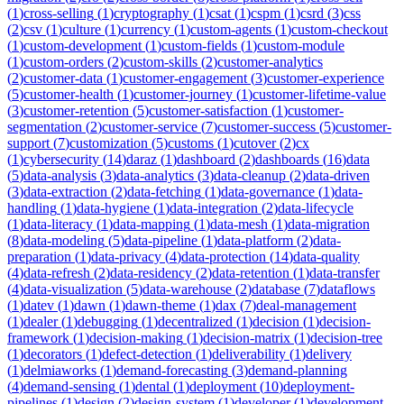
(
1
)
cross-selling
(
1
)
cryptography
(
1
)
csat
(
1
)
cspm
(
1
)
csrd
(
3
)
css
(
2
)
csv
(
1
)
culture
(
1
)
currency
(
1
)
custom-agents
(
1
)
custom-checkout
(
1
)
custom-development
(
1
)
custom-fields
(
1
)
custom-module
(
1
)
custom-orders
(
2
)
custom-skills
(
2
)
customer-analytics
(
2
)
customer-data
(
1
)
customer-engagement
(
3
)
customer-experience
(
5
)
customer-health
(
1
)
customer-journey
(
1
)
customer-lifetime-value
(
3
)
customer-retention
(
5
)
customer-satisfaction
(
1
)
customer-
segmentation
(
2
)
customer-service
(
7
)
customer-success
(
5
)
customer-
support
(
7
)
customization
(
5
)
customs
(
1
)
cutover
(
2
)
cx
(
1
)
cybersecurity
(
14
)
daraz
(
1
)
dashboard
(
2
)
dashboards
(
16
)
data
(
5
)
data-analysis
(
3
)
data-analytics
(
3
)
data-cleanup
(
2
)
data-driven
(
3
)
data-extraction
(
2
)
data-fetching
(
1
)
data-governance
(
1
)
data-
handling
(
1
)
data-hygiene
(
1
)
data-integration
(
2
)
data-lifecycle
(
1
)
data-literacy
(
1
)
data-mapping
(
1
)
data-mesh
(
1
)
data-migration
(
8
)
data-modeling
(
5
)
data-pipeline
(
1
)
data-platform
(
2
)
data-
preparation
(
1
)
data-privacy
(
4
)
data-protection
(
14
)
data-quality
(
4
)
data-refresh
(
2
)
data-residency
(
2
)
data-retention
(
1
)
data-transfer
(
4
)
data-visualization
(
5
)
data-warehouse
(
2
)
database
(
7
)
dataflows
(
1
)
datev
(
1
)
dawn
(
1
)
dawn-theme
(
1
)
dax
(
7
)
deal-management
(
1
)
dealer
(
1
)
debugging
(
1
)
decentralized
(
1
)
decision
(
1
)
decision-
framework
(
1
)
decision-making
(
1
)
decision-matrix
(
1
)
decision-tree
(
1
)
decorators
(
1
)
defect-detection
(
1
)
deliverability
(
1
)
delivery
(
1
)
delmiaworks
(
1
)
demand-forecasting
(
3
)
demand-planning
(
4
)
demand-sensing
(
1
)
dental
(
1
)
deployment
(
10
)
deployment-
pipelines
(
1
)
design
(
2
)
design-system
(
1
)
developer
(
1
)
development