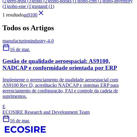
(
2
)
zero-trust
(
3
)
zoho
(
2
)
zoho-books
(
1
)
zoho-crm
(
1
)
zoho-inventory
(
1
)
zoho-one
(
1
)
zustand
(
1
)
1 resultado
as9100
Todos os Artigos
manufacturing
industry-4-0
16 de mar.
Gestão de qualidade aeroespacial: AS9100,
NADCAP e conformidade orientada por ERP
Implemente o gerenciamento de qualidade aeroespacial com
AS9100 Rev D, acreditação NADCAP e sistemas ERP para
gerenciamento de configuração, FAI e controle da cadeia de
suprimentos.
E
ECOSIRE Research and Development Team
16 de mar.