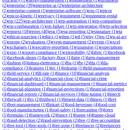
efficiency
(
1
)
energy-management
(
1
)
engagement
(
1
)
enrollment
(
2
)
enterprise
(
39
)
enterprise-ai
(
2
)
enterprise-architecture
(
1
)
enterprise-content
(
1
)
enterprise-software
(
1
)
eoq
(
1
)
epicor
(
2
)
epicor-kinetic
(
1
)
eprivacy
(
1
)
equipment
(
2
)
equipment-rental
(
2
)
erp
(
225
)
erp-architecture
(
1
)
erp-automation
(
1
)
erp-comparison
(
9
)
erp-configuration
(
1
)
erp-failure
(
1
)
erp-integration
(
8
)
erp-selection
(
2
)
erpnext
(
18
)
errors
(
40
)
esg
(
5
)
esg-reporting
(
2
)
esignature
(
1
)
eta
(
2
)
ethical-sourcing
(
1
)
ethics
(
1
)
etims
(
1
)
etl
(
5
)
etsy
(
3
)
eu
(
2
)
eu-ai-act
(
1
)
europe
(
2
)
evaluation
(
3
)
event-management
(
2
)
events
(
1
)
excel
(
3
)
exchanges
(
1
)
executive-reporting
(
1
)
expansion
(
1
)
expectations
(
1
)
expo
(
1
)
export-compliance
(
1
)
extensibility
(
2
)
fabric
(
1
)
facebook
(
1
)
facebook-shops
(
1
)
factory-floor
(
1
)
faire
(
1
)
farm-management
(
1
)
fashion
(
6
)
fattura-elettronica
(
1
)
fba
(
1
)
fbr
(
2
)
fda
(
1
)
fda-
compliance
(
3
)
features
(
1
)
fec
(
1
)
fedramp
(
1
)
field-management
(
1
)
field-service
(
1
)
fill-rate
(
1
)
finance
(
10
)
financial-analysis
(
2
)
financial-analytics
(
2
)
financial-close
(
2
)
financial-crime
(
1
)
financial-dashboard
(
1
)
financial-management
(
1
)
financial-metrics
(
1
)
financial-planning
(
1
)
financial-projections
(
1
)
financial-reporting
(
4
)
financial-reports
(
2
)
financial-services
(
3
)
fine-tuning
(
1
)
fintech
(
3
)
firewall
(
1
)
firs
(
2
)
fishbowl
(
1
)
fitment-data
(
1
)
fitness
(
1
)
fleet
(
1
)
fleet-management
(
1
)
flipkart
(
2
)
food-beverage
(
4
)
food-cost
(
1
)
food-manufacturing
(
1
)
food-safety
(
1
)
forecasting
(
9
)
forex
(
1
)
formulas
(
1
)
framework
(
2
)
france
(
1
)
frappe
(
4
)
frappe-cloud
(
1
)
fraud-detection
(
2
)
fraud-prevention
(
2
)
free
(
1
)
free-accounting
(
1
)
free-tool
(
1
)
free-tools
(
1
)
free-zone
(
1
)
freelancer
(
2
)
freelancers