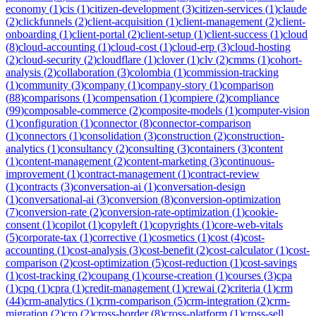
economy
(
1
)
cis
(
1
)
citizen-development
(
3
)
citizen-services
(
1
)
claude
(
2
)
clickfunnels
(
2
)
client-acquisition
(
1
)
client-management
(
2
)
client-
onboarding
(
1
)
client-portal
(
2
)
client-setup
(
1
)
client-success
(
1
)
cloud
(
8
)
cloud-accounting
(
1
)
cloud-cost
(
1
)
cloud-erp
(
3
)
cloud-hosting
(
2
)
cloud-security
(
2
)
cloudflare
(
1
)
clover
(
1
)
clv
(
2
)
cmms
(
1
)
cohort-
analysis
(
2
)
collaboration
(
3
)
colombia
(
1
)
commission-tracking
(
1
)
community
(
3
)
company
(
1
)
company-story
(
1
)
comparison
(
88
)
comparisons
(
1
)
compensation
(
1
)
compiere
(
2
)
compliance
(
99
)
composable-commerce
(
2
)
composite-models
(
1
)
computer-vision
(
1
)
configuration
(
1
)
connector
(
8
)
connector-comparison
(
1
)
connectors
(
1
)
consolidation
(
3
)
construction
(
2
)
construction-
analytics
(
1
)
consultancy
(
2
)
consulting
(
3
)
containers
(
3
)
content
(
1
)
content-management
(
2
)
content-marketing
(
3
)
continuous-
improvement
(
1
)
contract-management
(
1
)
contract-review
(
1
)
contracts
(
3
)
conversation-ai
(
1
)
conversation-design
(
1
)
conversational-ai
(
3
)
conversion
(
8
)
conversion-optimization
(
7
)
conversion-rate
(
2
)
conversion-rate-optimization
(
1
)
cookie-
consent
(
1
)
copilot
(
1
)
copyleft
(
1
)
copyrights
(
1
)
core-web-vitals
(
5
)
corporate-tax
(
1
)
corrective
(
1
)
cosmetics
(
1
)
cost
(
4
)
cost-
accounting
(
1
)
cost-analysis
(
3
)
cost-benefit
(
2
)
cost-calculator
(
1
)
cost-
comparison
(
2
)
cost-optimization
(
5
)
cost-reduction
(
1
)
cost-savings
(
1
)
cost-tracking
(
2
)
coupang
(
1
)
course-creation
(
1
)
courses
(
3
)
cpa
(
1
)
cpq
(
1
)
cpra
(
1
)
credit-management
(
1
)
crewai
(
2
)
criteria
(
1
)
crm
(
44
)
crm-analytics
(
1
)
crm-comparison
(
5
)
crm-integration
(
2
)
crm-
migration
(
2
)
cro
(
2
)
cross-border
(
8
)
cross-platform
(
1
)
cross-sell