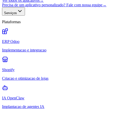
Ver todos os aplicativos
→
Precisa de um aplicativo personalizado? Fale com nossa equipe
→
Serviços
Plataformas
ERP Odoo
Implementacao e integracao
Shopify
Criacao e otimizacao de lojas
IA OpenClaw
Implantacao de agentes IA