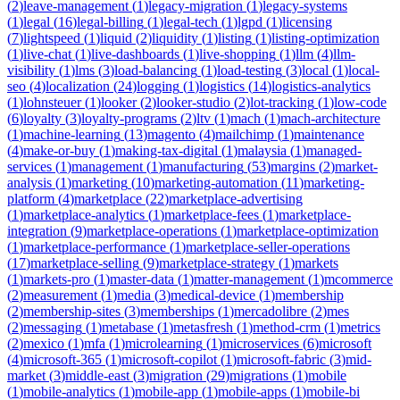
(
2
)
leave-management
(
1
)
legacy-migration
(
1
)
legacy-systems
(
1
)
legal
(
16
)
legal-billing
(
1
)
legal-tech
(
1
)
lgpd
(
1
)
licensing
(
7
)
lightspeed
(
1
)
liquid
(
2
)
liquidity
(
1
)
listing
(
1
)
listing-optimization
(
1
)
live-chat
(
1
)
live-dashboards
(
1
)
live-shopping
(
1
)
llm
(
4
)
llm-
visibility
(
1
)
lms
(
3
)
load-balancing
(
1
)
load-testing
(
3
)
local
(
1
)
local-
seo
(
4
)
localization
(
24
)
logging
(
1
)
logistics
(
14
)
logistics-analytics
(
1
)
lohnsteuer
(
1
)
looker
(
2
)
looker-studio
(
2
)
lot-tracking
(
1
)
low-code
(
6
)
loyalty
(
3
)
loyalty-programs
(
2
)
ltv
(
1
)
mach
(
1
)
mach-architecture
(
1
)
machine-learning
(
13
)
magento
(
4
)
mailchimp
(
1
)
maintenance
(
4
)
make-or-buy
(
1
)
making-tax-digital
(
1
)
malaysia
(
1
)
managed-
services
(
1
)
management
(
1
)
manufacturing
(
53
)
margins
(
2
)
market-
analysis
(
1
)
marketing
(
10
)
marketing-automation
(
11
)
marketing-
platform
(
4
)
marketplace
(
22
)
marketplace-advertising
(
1
)
marketplace-analytics
(
1
)
marketplace-fees
(
1
)
marketplace-
integration
(
9
)
marketplace-operations
(
1
)
marketplace-optimization
(
1
)
marketplace-performance
(
1
)
marketplace-seller-operations
(
17
)
marketplace-selling
(
9
)
marketplace-strategy
(
1
)
markets
(
1
)
markets-pro
(
1
)
master-data
(
1
)
matter-management
(
1
)
mcommerce
(
2
)
measurement
(
1
)
media
(
3
)
medical-device
(
1
)
membership
(
2
)
membership-sites
(
3
)
memberships
(
1
)
mercadolibre
(
2
)
mes
(
2
)
messaging
(
1
)
metabase
(
1
)
metasfresh
(
1
)
method-crm
(
1
)
metrics
(
2
)
mexico
(
1
)
mfa
(
1
)
microlearning
(
1
)
microservices
(
6
)
microsoft
(
4
)
microsoft-365
(
1
)
microsoft-copilot
(
1
)
microsoft-fabric
(
3
)
mid-
market
(
3
)
middle-east
(
3
)
migration
(
29
)
migrations
(
1
)
mobile
(
1
)
mobile-analytics
(
1
)
mobile-app
(
1
)
mobile-apps
(
1
)
mobile-bi