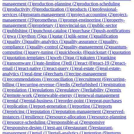
management
(
1
)
production-planning
(
2
)
production-scheduling
(
1
)
productivity
(
9
)
productization
(
1
)
products
(
1
)
professional-
services
(
4
)
program-management
(
1
)
project-accounting
(
2
)
project-
management
(
19
)
prometheus
(
1
)
prompt-engineering
(
1
)
property-
management
(
5
)
proprietary
(
1
)
provincial-tax
(
1
)
public-sector
(
1
)
publishing
(
1
)
punchout-catalog
(
1
)
purchase
(
3
)
push-notifications
(
1
)
pwa
(
1
)
python
(
5
)
qa
(
1
)
qatar
(
1
)
qlik-sense
(
1
)
qualification
(
1
)
quality
(
3
)
quality-analytics
(
1
)
quality-assurance
(
1
)
quality-
compliance
(
1
)
quality-control
(
2
)
quality-management
(
2
)
quantum-
computing
(
1
)
query-tuning
(
1
)
quickbooks
(
8
)
quickstart
(
1
)
quotation
(
1
)
quotation-templates
(
1
)
qweb
(
3
)
rag
(
1
)
rakuten
(
1
)
ranking
(
1
)
ransomware
(
1
)
rate-limiting
(
3
)
rdl
(
1
)
react
(
8
)
react-19
(
2
)
react-
email
(
1
)
react-native
(
1
)
react-query
(
1
)
real-estate
(
5
)
real-estate-
analytics
(
1
)
real-time
(
4
)
recharts
(
1
)
recipe-management
(
1
)
recommendations
(
1
)
reconciliation
(
1
)
recruitment
(
6
)
recurring-
billing
(
1
)
recurring-revenue
(
5
)
redis
(
2
)
refurbished
(
1
)
registration
(
1
)
regulation
(
1
)
regulations
(
2
)
regulatory
(
3
)
reliability
(
2
)
remix
(
2
)
remote-work
(
2
)
renewable-energy
(
1
)
renewal-management
(
1
)
rental
(
3
)
rental-business
(
1
)
reorder-point
(
1
)
repeat-purchases
(
1
)
replication
(
1
)
report-generation
(
1
)
reporting
(
12
)
reports
(
3
)
repricing
(
1
)
reputation
(
1
)
reputation-management
(
2
)
reserved-
instances
(
1
)
resilience
(
2
)
resource-allocation
(
1
)
resource-planning
(
1
)
resource-scheduling
(
2
)
responsible-ai
(
2
)
responsive
(
2
)
responsive-design
(
1
)
rest-api
(
4
)
restaurant
(
5
)
restaurant-
management
(
1
)
retail
(
13
)
retail-analytics
(
1
)
retention
(
9
)
returns