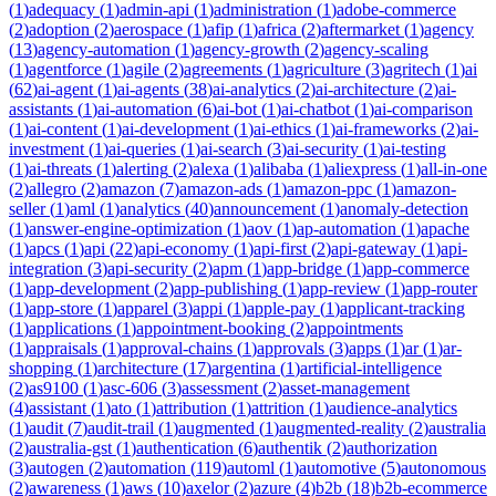
(
1
)
adequacy
(
1
)
admin-api
(
1
)
administration
(
1
)
adobe-commerce
(
2
)
adoption
(
2
)
aerospace
(
1
)
afip
(
1
)
africa
(
2
)
aftermarket
(
1
)
agency
(
13
)
agency-automation
(
1
)
agency-growth
(
2
)
agency-scaling
(
1
)
agentforce
(
1
)
agile
(
2
)
agreements
(
1
)
agriculture
(
3
)
agritech
(
1
)
ai
(
62
)
ai-agent
(
1
)
ai-agents
(
38
)
ai-analytics
(
2
)
ai-architecture
(
2
)
ai-
assistants
(
1
)
ai-automation
(
6
)
ai-bot
(
1
)
ai-chatbot
(
1
)
ai-comparison
(
1
)
ai-content
(
1
)
ai-development
(
1
)
ai-ethics
(
1
)
ai-frameworks
(
2
)
ai-
investment
(
1
)
ai-queries
(
1
)
ai-search
(
3
)
ai-security
(
1
)
ai-testing
(
1
)
ai-threats
(
1
)
alerting
(
2
)
alexa
(
1
)
alibaba
(
1
)
aliexpress
(
1
)
all-in-one
(
2
)
allegro
(
2
)
amazon
(
7
)
amazon-ads
(
1
)
amazon-ppc
(
1
)
amazon-
seller
(
1
)
aml
(
1
)
analytics
(
40
)
announcement
(
1
)
anomaly-detection
(
1
)
answer-engine-optimization
(
1
)
aov
(
1
)
ap-automation
(
1
)
apache
(
1
)
apcs
(
1
)
api
(
22
)
api-economy
(
1
)
api-first
(
2
)
api-gateway
(
1
)
api-
integration
(
3
)
api-security
(
2
)
apm
(
1
)
app-bridge
(
1
)
app-commerce
(
1
)
app-development
(
2
)
app-publishing
(
1
)
app-review
(
1
)
app-router
(
1
)
app-store
(
1
)
apparel
(
3
)
appi
(
1
)
apple-pay
(
1
)
applicant-tracking
(
1
)
applications
(
1
)
appointment-booking
(
2
)
appointments
(
1
)
appraisals
(
1
)
approval-chains
(
1
)
approvals
(
3
)
apps
(
1
)
ar
(
1
)
ar-
shopping
(
1
)
architecture
(
17
)
argentina
(
1
)
artificial-intelligence
(
2
)
as9100
(
1
)
asc-606
(
3
)
assessment
(
2
)
asset-management
(
4
)
assistant
(
1
)
ato
(
1
)
attribution
(
1
)
attrition
(
1
)
audience-analytics
(
1
)
audit
(
7
)
audit-trail
(
1
)
augmented
(
1
)
augmented-reality
(
2
)
australia
(
2
)
australia-gst
(
1
)
authentication
(
6
)
authentik
(
2
)
authorization
(
3
)
autogen
(
2
)
automation
(
119
)
automl
(
1
)
automotive
(
5
)
autonomous
(
2
)
awareness
(
1
)
aws
(
10
)
axelor
(
2
)
azure
(
4
)
b2b
(
18
)
b2b-ecommerce