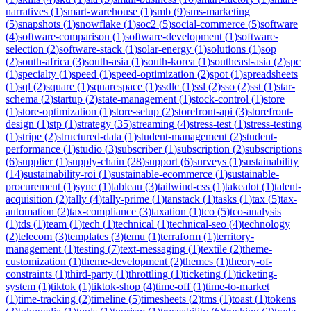
narratives
(
1
)
smart-warehouse
(
1
)
smb
(
9
)
sms-marketing
(
5
)
snapshots
(
1
)
snowflake
(
1
)
soc2
(
5
)
social-commerce
(
5
)
software
(
4
)
software-comparison
(
1
)
software-development
(
1
)
software-
selection
(
2
)
software-stack
(
1
)
solar-energy
(
1
)
solutions
(
1
)
sop
(
2
)
south-africa
(
3
)
south-asia
(
1
)
south-korea
(
1
)
southeast-asia
(
2
)
spc
(
1
)
specialty
(
1
)
speed
(
1
)
speed-optimization
(
2
)
spot
(
1
)
spreadsheets
(
1
)
sql
(
2
)
square
(
1
)
squarespace
(
1
)
ssdlc
(
1
)
ssl
(
2
)
sso
(
2
)
sst
(
1
)
star-
schema
(
2
)
startup
(
2
)
state-management
(
1
)
stock-control
(
1
)
store
(
1
)
store-optimization
(
1
)
store-setup
(
2
)
storefront-api
(
3
)
storefront-
design
(
1
)
stp
(
1
)
strategy
(
35
)
streaming
(
4
)
stress-test
(
1
)
stress-testing
(
1
)
stripe
(
2
)
structured-data
(
1
)
student-management
(
2
)
student-
performance
(
1
)
studio
(
3
)
subscriber
(
1
)
subscription
(
2
)
subscriptions
(
6
)
supplier
(
1
)
supply-chain
(
28
)
support
(
6
)
surveys
(
1
)
sustainability
(
14
)
sustainability-roi
(
1
)
sustainable-ecommerce
(
1
)
sustainable-
procurement
(
1
)
sync
(
1
)
tableau
(
3
)
tailwind-css
(
1
)
takealot
(
1
)
talent-
acquisition
(
2
)
tally
(
4
)
tally-prime
(
1
)
tanstack
(
1
)
tasks
(
1
)
tax
(
5
)
tax-
automation
(
2
)
tax-compliance
(
3
)
taxation
(
1
)
tco
(
5
)
tco-analysis
(
1
)
tds
(
1
)
team
(
1
)
tech
(
1
)
technical
(
1
)
technical-seo
(
4
)
technology
(
2
)
telecom
(
3
)
templates
(
3
)
temu
(
1
)
terraform
(
1
)
territory-
management
(
1
)
testing
(
7
)
text-messaging
(
1
)
textile
(
2
)
theme-
customization
(
1
)
theme-development
(
2
)
themes
(
1
)
theory-of-
constraints
(
1
)
third-party
(
1
)
throttling
(
1
)
ticketing
(
1
)
ticketing-
system
(
1
)
tiktok
(
1
)
tiktok-shop
(
4
)
time-off
(
1
)
time-to-market
(
1
)
time-tracking
(
2
)
timeline
(
5
)
timesheets
(
2
)
tms
(
1
)
toast
(
1
)
tokens