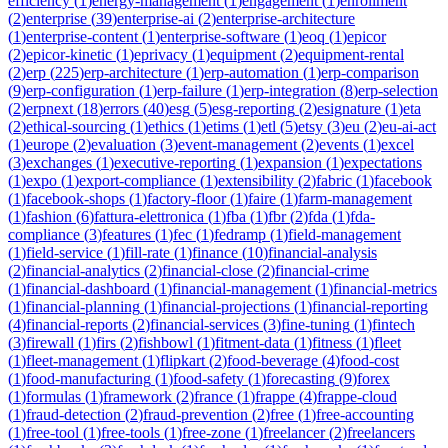
efficiency
(
1
)
energy-management
(
1
)
engagement
(
1
)
enrollment
(
2
)
enterprise
(
39
)
enterprise-ai
(
2
)
enterprise-architecture
(
1
)
enterprise-content
(
1
)
enterprise-software
(
1
)
eoq
(
1
)
epicor
(
2
)
epicor-kinetic
(
1
)
eprivacy
(
1
)
equipment
(
2
)
equipment-rental
(
2
)
erp
(
225
)
erp-architecture
(
1
)
erp-automation
(
1
)
erp-comparison
(
9
)
erp-configuration
(
1
)
erp-failure
(
1
)
erp-integration
(
8
)
erp-selection
(
2
)
erpnext
(
18
)
errors
(
40
)
esg
(
5
)
esg-reporting
(
2
)
esignature
(
1
)
eta
(
2
)
ethical-sourcing
(
1
)
ethics
(
1
)
etims
(
1
)
etl
(
5
)
etsy
(
3
)
eu
(
2
)
eu-ai-act
(
1
)
europe
(
2
)
evaluation
(
3
)
event-management
(
2
)
events
(
1
)
excel
(
3
)
exchanges
(
1
)
executive-reporting
(
1
)
expansion
(
1
)
expectations
(
1
)
expo
(
1
)
export-compliance
(
1
)
extensibility
(
2
)
fabric
(
1
)
facebook
(
1
)
facebook-shops
(
1
)
factory-floor
(
1
)
faire
(
1
)
farm-management
(
1
)
fashion
(
6
)
fattura-elettronica
(
1
)
fba
(
1
)
fbr
(
2
)
fda
(
1
)
fda-
compliance
(
3
)
features
(
1
)
fec
(
1
)
fedramp
(
1
)
field-management
(
1
)
field-service
(
1
)
fill-rate
(
1
)
finance
(
10
)
financial-analysis
(
2
)
financial-analytics
(
2
)
financial-close
(
2
)
financial-crime
(
1
)
financial-dashboard
(
1
)
financial-management
(
1
)
financial-metrics
(
1
)
financial-planning
(
1
)
financial-projections
(
1
)
financial-reporting
(
4
)
financial-reports
(
2
)
financial-services
(
3
)
fine-tuning
(
1
)
fintech
(
3
)
firewall
(
1
)
firs
(
2
)
fishbowl
(
1
)
fitment-data
(
1
)
fitness
(
1
)
fleet
(
1
)
fleet-management
(
1
)
flipkart
(
2
)
food-beverage
(
4
)
food-cost
(
1
)
food-manufacturing
(
1
)
food-safety
(
1
)
forecasting
(
9
)
forex
(
1
)
formulas
(
1
)
framework
(
2
)
france
(
1
)
frappe
(
4
)
frappe-cloud
(
1
)
fraud-detection
(
2
)
fraud-prevention
(
2
)
free
(
1
)
free-accounting
(
1
)
free-tool
(
1
)
free-tools
(
1
)
free-zone
(
1
)
freelancer
(
2
)
freelancers