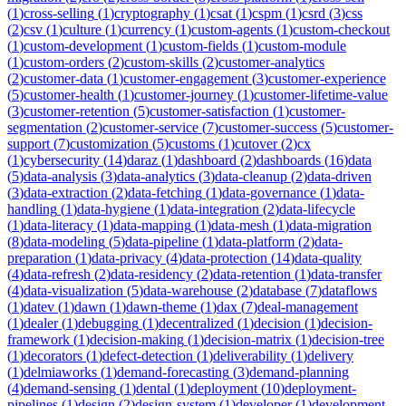
(
1
)
cross-selling
(
1
)
cryptography
(
1
)
csat
(
1
)
cspm
(
1
)
csrd
(
3
)
css
(
2
)
csv
(
1
)
culture
(
1
)
currency
(
1
)
custom-agents
(
1
)
custom-checkout
(
1
)
custom-development
(
1
)
custom-fields
(
1
)
custom-module
(
1
)
custom-orders
(
2
)
custom-skills
(
2
)
customer-analytics
(
2
)
customer-data
(
1
)
customer-engagement
(
3
)
customer-experience
(
5
)
customer-health
(
1
)
customer-journey
(
1
)
customer-lifetime-value
(
3
)
customer-retention
(
5
)
customer-satisfaction
(
1
)
customer-
segmentation
(
2
)
customer-service
(
7
)
customer-success
(
5
)
customer-
support
(
7
)
customization
(
5
)
customs
(
1
)
cutover
(
2
)
cx
(
1
)
cybersecurity
(
14
)
daraz
(
1
)
dashboard
(
2
)
dashboards
(
16
)
data
(
5
)
data-analysis
(
3
)
data-analytics
(
3
)
data-cleanup
(
2
)
data-driven
(
3
)
data-extraction
(
2
)
data-fetching
(
1
)
data-governance
(
1
)
data-
handling
(
1
)
data-hygiene
(
1
)
data-integration
(
2
)
data-lifecycle
(
1
)
data-literacy
(
1
)
data-mapping
(
1
)
data-mesh
(
1
)
data-migration
(
8
)
data-modeling
(
5
)
data-pipeline
(
1
)
data-platform
(
2
)
data-
preparation
(
1
)
data-privacy
(
4
)
data-protection
(
14
)
data-quality
(
4
)
data-refresh
(
2
)
data-residency
(
2
)
data-retention
(
1
)
data-transfer
(
4
)
data-visualization
(
5
)
data-warehouse
(
2
)
database
(
7
)
dataflows
(
1
)
datev
(
1
)
dawn
(
1
)
dawn-theme
(
1
)
dax
(
7
)
deal-management
(
1
)
dealer
(
1
)
debugging
(
1
)
decentralized
(
1
)
decision
(
1
)
decision-
framework
(
1
)
decision-making
(
1
)
decision-matrix
(
1
)
decision-tree
(
1
)
decorators
(
1
)
defect-detection
(
1
)
deliverability
(
1
)
delivery
(
1
)
delmiaworks
(
1
)
demand-forecasting
(
3
)
demand-planning
(
4
)
demand-sensing
(
1
)
dental
(
1
)
deployment
(
10
)
deployment-
pipelines
(
1
)
design
(
2
)
design-system
(
1
)
developer
(
1
)
development