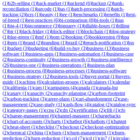
(
1
)
b2b-selling
(
1
)
back-market
(
1
)
backend
(
6
)
backup
(
2
)
bank-
reconciliation
(
1
)
barcode
(
1
)
bas
(
1
)
batch-processing
(
1
)
batch-
tracking
(
2
)
bcrs
(
1
)
beauty
(
1
)
bee
(
1
)
benchmarks
(
1
)
benefits
(
1
)
best-
of-breed
(
1
)
best-practices
(
6
)
bi-comparison
(
8
)
bi-tools
(
1
)
bias
(
1
)
big-4
(
1
)
bigcommerce
(
3
)
bigquery
(
1
)
billable-hours
(
1
)
billing
(
7
)
bir
(
1
)
black-friday
(
1
)
block-editor
(
1
)
blockchain
(
1
)
blog-strategy
(
1
)
blue-green
(
1
)
bmf
(
1
)
bom
(
2
)
booking
(
5
)
bookkeeping
(
9
)
bpa
(
1
)
bpm
(
1
)
brand
(
2
)
branding
(
1
)
brazil
(
2
)
breach-notification
(
1
)
bss
(
1
)
budget
(
3
)
budgeting
(
6
)
build-vs-buy
(
3
)
business
(
13
)
business
software
(
1
)
business-apps
(
1
)
business-automation
(
1
)
business-case
(
2
)
business-continuity
(
2
)
business-growth
(
1
)
business-intelligence
(
26
)
business-one
(
1
)
business-operations
(
1
)
business-plan
(
1
)
business-process
(
8
)
business-processes
(
1
)
business-software
(
1
)
business-strategy
(
12
)
business-tools
(
2
)
buyer-portal
(
1
)
buyers-
guide
(
1
)
caching
(
6
)
calculation-groups
(
1
)
calculators
(
1
)
calendar
(
3
)
california
(
1
)
cam
(
1
)
campaigns
(
4
)
canada
(
1
)
canada-hst
(
1
)
canary
(
1
)
capacity
(
2
)
capacity-planning
(
2
)
carbon-footprint
(
2
)
carbon-tracking
(
3
)
career-plans
(
1
)
cart-abandonment
(
2
)
case-
management
(
2
)
case-study
(
11
)
cash-flow
(
4
)
catalog
(
2
)
catalog-sync
(
1
)
category-pages
(
1
)
ccpa
(
2
)
cdn
(
2
)
certification
(
2
)
cfdi
(
1
)
cfo
(
2
)
change-management
(
6
)
channel-manager
(
1
)
chargebacks
(
1
)
chart-of-accounts
(
3
)
charts
(
1
)
chatbot
(
6
)
chatbots
(
1
)
chatgpt
(
2
)
cheat-sheet
(
1
)
checklist
(
7
)
checkout
(
2
)
checkout-optimization
(
2
)
chemical
(
2
)
china
(
1
)
churn
(
1
)
churn-management
(
1
)
churn-
prediction
(
2
)
churn-reduction
(
1
)
ci-cd
(
7
)
cicd
(
1
)
cin7
(
1
)
circular-