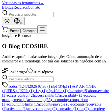
Ver todas as ferramentas
→
Blogue
Recursos
Contato
pt
Entrar
Começar
Insights e Recursos
O Blog ECOSIRE
Análises aprofundadas sobre integrações Odoo, automação de e-
commerce e a tecnologia por trás das soluções de negócios com IA.
1247
artigos
1635
tópicos
Todos (1247)
2026
(
6
)
3d
(
1
)
3pl
(
3
)
4pl
(
1
)
AP-AR
(
1
)
HR
(
1
)
IFRS
(
1
)
KPIs
(
1
)
a11y
(
1
)
a2p-10dlc
(
1
)
ab-testing
(
5
)
about-ecosire
(
1
)
access-control
(
2
)
access-rights
(
1
)
accessibility
(
3
)
account-
management
(
1
)
accounting
(
83
)
accounting-comparison
(
1
)
accounting-firms
(
1
)
accounts-payable
(
3
)
accounts-receivable
(
1
)
activation
(
1
)
activecampaign
(
2
)
acumatica
(
1
)
ada
(
2
)
adempiere