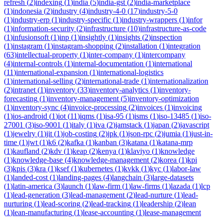
refresh
(
2
)
indexing
(
1
)
india
(
5
)
india-gst
(
2
)
india-marketplace
(
1
)
indonesia
(
2
)
industry
(
4
)
industry-4-0
(
17
)
industry-5-0
(
1
)
industry-erp
(
1
)
industry-specific
(
1
)
industry-wrappers
(
1
)
infor
(
1
)
information-security
(
2
)
infrastructure
(
10
)
infrastructure-as-code
(
1
)
infusionsoft
(
1
)
inp
(
1
)
insightly
(
1
)
insights
(
2
)
inspection
(
1
)
instagram
(
1
)
instagram-shopping
(
2
)
installation
(
1
)
integration
(
63
)
intellectual-property
(
1
)
inter-company
(
1
)
intercompany
(
4
)
internal-controls
(
1
)
internal-documentation
(
1
)
international
(
11
)
international-expansion
(
1
)
international-logistics
(
1
)
international-selling
(
2
)
international-trade
(
1
)
internationalization
(
2
)
intranet
(
1
)
inventory
(
33
)
inventory-analytics
(
1
)
inventory-
forecasting
(
1
)
inventory-management
(
5
)
inventory-optimization
(
1
)
inventory-sync
(
4
)
invoice-processing
(
2
)
invoices
(
1
)
invoicing
(
1
)
ios-android
(
1
)
iot
(
11
)
iqms
(
1
)
isa-95
(
1
)
isms
(
1
)
iso-13485
(
1
)
iso-
27001
(
3
)
iso-9001
(
1
)
italy
(
1
)
iva
(
2
)
jamstack
(
1
)
japan
(
2
)
javascript
(
1
)
jewelry
(
1
)
jit
(
1
)
job-costing
(
2
)
jpk
(
1
)
json-rpc
(
2
)
jumia
(
1
)
just-in-
time
(
1
)
jwt
(
1
)
k6
(
2
)
kafka
(
1
)
kanban
(
3
)
katana
(
1
)
katana-mrp
(
1
)
kaufland
(
2
)
kdv
(
1
)
keap
(
2
)
kenya
(
1
)
klaviyo
(
1
)
knowledge
(
1
)
knowledge-base
(
4
)
knowledge-management
(
2
)
korea
(
1
)
kpi
(
3
)
kpis
(
3
)
kra
(
1
)
ksef
(
1
)
kubernetes
(
1
)
kvkk
(
1
)
kyc
(
1
)
labor-law
(
1
)
landed-cost
(
1
)
landing-pages
(
4
)
langchain
(
3
)
large-datasets
(
1
)
latin-america
(
3
)
launch
(
1
)
law-firm
(
1
)
law-firms
(
1
)
lazada
(
1
)
lcp
(
1
)
lead-generation
(
3
)
lead-management
(
2
)
lead-nurture
(
1
)
lead-
nurturing
(
1
)
lead-scoring
(
2
)
lead-tracking
(
1
)
leadership
(
2
)
lean
(
1
)
lean-manufacturing
(
1
)
lease-accounting
(
1
)
lease-management