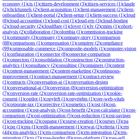
economy
(
1
)
cis
(
1
)
citizen-development
(
3
)
citizen-services
(
1
)
claude
(
2
)
clickfunnels
(
2
)
client-acquisition
(
1
)
client-management
(
2
)
client-
onboarding
(
1
)
client-portal
(
2
)
client-setup
(
1
)
client-success
(
1
)
cloud
(
8
)
cloud-accounting
(
1
)
cloud-cost
(
1
)
cloud-erp
(
3
)
cloud-hosting
(
2
)
cloud-security
(
2
)
cloudflare
(
1
)
clover
(
1
)
clv
(
2
)
cmms
(
1
)
cohort-
analysis
(
2
)
collaboration
(
3
)
colombia
(
1
)
commission-tracking
(
1
)
community
(
3
)
company
(
1
)
company-story
(
1
)
comparison
(
88
)
comparisons
(
1
)
compensation
(
1
)
compiere
(
2
)
compliance
(
99
)
composable-commerce
(
2
)
composite-models
(
1
)
computer-vision
(
1
)
configuration
(
1
)
connector
(
8
)
connector-comparison
(
1
)
connectors
(
1
)
consolidation
(
3
)
construction
(
2
)
construction-
analytics
(
1
)
consultancy
(
2
)
consulting
(
3
)
containers
(
3
)
content
(
1
)
content-management
(
2
)
content-marketing
(
3
)
continuous-
improvement
(
1
)
contract-management
(
1
)
contract-review
(
1
)
contracts
(
3
)
conversation-ai
(
1
)
conversation-design
(
1
)
conversational-ai
(
3
)
conversion
(
8
)
conversion-optimization
(
7
)
conversion-rate
(
2
)
conversion-rate-optimization
(
1
)
cookie-
consent
(
1
)
copilot
(
1
)
copyleft
(
1
)
copyrights
(
1
)
core-web-vitals
(
5
)
corporate-tax
(
1
)
corrective
(
1
)
cosmetics
(
1
)
cost
(
4
)
cost-
accounting
(
1
)
cost-analysis
(
3
)
cost-benefit
(
2
)
cost-calculator
(
1
)
cost-
comparison
(
2
)
cost-optimization
(
5
)
cost-reduction
(
1
)
cost-savings
(
1
)
cost-tracking
(
2
)
coupang
(
1
)
course-creation
(
1
)
courses
(
3
)
cpa
(
1
)
cpq
(
1
)
cpra
(
1
)
credit-management
(
1
)
crewai
(
2
)
criteria
(
1
)
crm
(
44
)
crm-analytics
(
1
)
crm-comparison
(
5
)
crm-integration
(
2
)
crm-
migration
(
2
)
cro
(
2
)
cross-border
(
8
)
cross-platform
(
1
)
cross-sell