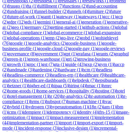
(
1
)
freshbooks
(
2
)
freshdesk
(
1
)
freshsales
(
1
)
freshworks
(
1
)
frontend
(
3
)
fruugo
(
1
)
fta
(
1
)
fulfillment
(
7
)
functions
(
2
)
fund-accounting
(
2
)
fundraising
(
1
)
funnel-builder
(
2
)
funnels
(
4
)
furniture
(
2
)
future
(
3
)
future-of-work
(
1
)
gantt
(
1
)
gateway
(
1
)
gateways
(
1
)
gcc
(
1
)
gcp
(
2
)
gdpr
(
12
)
gds
(
1
)
gemini
(
1
)
general-ai
(
1
)
generation
(
1
)
generative-
ai
(
2
)
geo
(
1
)
germany
(
23
)
getting-started
(
1
)
github-actions
(
3
)
global
(
3
)
global-compliance
(
1
)
global-ecommerce
(
1
)
global-expansion
(
1
)
global-operations
(
1
)
gmp
(
2
)
go-live
(
2
)
gobd
(
1
)
gohighlevel
(
76
)
google
(
1
)
google-analytics
(
2
)
google-business
(
1
)
google-
business-profile
(
1
)
google-cloud
(
2
)
google-pay
(
1
)
google-reviews
(
1
)
governance
(
8
)
government
(
3
)
gpt
(
1
)
grafana
(
1
)
grants
(
2
)
graphql
(
3
)
green-it
(
1
)
green-warehouse
(
1
)
gri
(
2
)
growing-business
(
1
)
growth
(
1
)
grpc
(
1
)
gst
(
7
)
gta
(
1
)
guide
(
43
)
gxp
(
2
)
gym
(
1
)
haccp
(
2
)
handmade
(
3
)
hardening
(
2
)
hardware
(
1
)
hcm
(
1
)
headless
(
4
)
headless-commerce
(
3
)
headless-erp
(
1
)
healthcare
(
9
)
healthcare-
analytics
(
1
)
healthcare-dashboards
(
1
)
helpdesk
(
7
)
hepsiburada
(
1
)
hetzner
(
1
)
higher-ed
(
1
)
hipaa
(
5
)
hiring
(
4
)
hmac
(
1
)
hmrc
(
2
)
home-goods
(
1
)
home-services
(
1
)
hospitality
(
5
)
hosting
(
3
)
hotel
(
1
)
hotel-management
(
1
)
hr
(
20
)
hr-analytics
(
2
)
hr-automation
(
1
)
hr-
compliance
(
1
)
hrms
(
1
)
hubspot
(
7
)
human-machine
(
1
)
hvac
(
2
)
hybrid
(
1
)
hydrogen
(
3
)
hyperautomation
(
1
)
i18n
(
2
)
iam
(
1
)
ibm
(
1
)
icms
(
1
)
idempiere
(
1
)
idempotency
(
1
)
identity
(
4
)
ifrs-15
(
1
)
image-
optimization
(
1
)
impact
(
1
)
impact-measurement
(
1
)
implementation
(
44
)
implementation-partner
(
1
)
import
(
1
)
import-export
(
1
)
import-
mode
(
1
)
incident-response
(
3
)
inclusive-design
(
1
)
incremental-