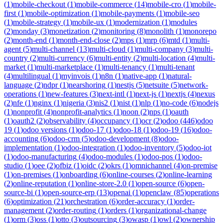
(
1
)
mobile-checkout
(
1
)
mobile-commerce
(
14
)
mobile-cro
(
1
)
mobile-
first
(
1
)
mobile-optimization
(
1
)
mobile-payments
(
1
)
mobile-seo
(
1
)
mobile-strategy
(
1
)
mobile-ux
(
1
)
modernization
(
1
)
modules
(
2
)
monday
(
3
)
monetization
(
2
)
monitoring
(
8
)
monolith
(
1
)
monorepo
(
2
)
month-end
(
1
)
month-end-close
(
2
)
mps
(
1
)
mrp
(
6
)
mtd
(
1
)
multi-
agent
(
5
)
multi-channel
(
13
)
multi-cloud
(
1
)
multi-company
(
3
)
multi-
country
(
2
)
multi-currency
(
6
)
multi-entity
(
2
)
multi-location
(
4
)
multi-
market
(
1
)
multi-marketplace
(
1
)
multi-tenancy
(
1
)
multi-tenant
(
4
)
multilingual
(
1
)
myinvois
(
1
)
n8n
(
1
)
native-app
(
1
)
natural-
language
(
2
)
ndpr
(
1
)
nearshoring
(
1
)
nestjs
(
5
)
netsuite
(
5
)
network-
operations
(
1
)
new-features
(
3
)
next-intl
(
1
)
next-js
(
1
)
nextjs
(
4
)
nexus
(
2
)
nfe
(
1
)
nginx
(
1
)
nigeria
(
3
)
nis2
(
1
)
nist
(
1
)
nlp
(
1
)
no-code
(
6
)
nodejs
(
1
)
nonprofit
(
4
)
nonprofit-analytics
(
1
)
noon
(
2
)
nps
(
1
)
oauth
(
1
)
oauth2
(
2
)
observability
(
4
)
occupancy
(
1
)
ocr
(
2
)
odoo
(
446
)
odoo
19
(
1
)
odoo versions
(
1
)
odoo-17
(
1
)
odoo-18
(
1
)
odoo-19
(
16
)
odoo-
accounting
(
6
)
odoo-crm
(
5
)
odoo-development
(
8
)
odoo-
implementation
(
1
)
odoo-integration
(
1
)
odoo-inventory
(
5
)
odoo-iot
(
1
)
odoo-manufacturing
(
4
)
odoo-modules
(
1
)
odoo-pos
(
1
)
odoo-
studio
(
1
)
oee
(
2
)
ofbiz
(
1
)
oidc
(
2
)
okrs
(
1
)
omnichannel
(
4
)
on-premise
(
1
)
on-premises
(
1
)
onboarding
(
6
)
online-courses
(
2
)
online-learning
(
2
)
online-reputation
(
1
)
online-store-2.0
(
1
)
open-source
(
6
)
open-
source-bi
(
1
)
open-source-erp
(
13
)
openai
(
1
)
openclaw
(
85
)
operations
(
6
)
optimization
(
21
)
orchestration
(
6
)
order-accuracy
(
1
)
order-
management
(
2
)
order-routing
(
1
)
orders
(
1
)
organizational-change
(
1
)
orm
(
3
)
oss
(
1
)
otto
(
3
)
outsourcing
(
3
)
owasp
(
1
)
owl
(
2
)
ownership