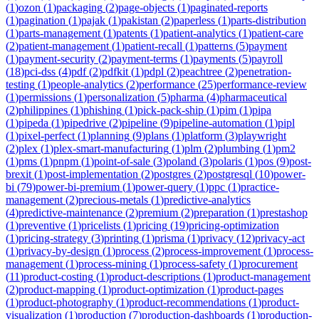
(
1
)
ozon
(
1
)
packaging
(
2
)
page-objects
(
1
)
paginated-reports
(
1
)
pagination
(
1
)
pajak
(
1
)
pakistan
(
2
)
paperless
(
1
)
parts-distribution
(
1
)
parts-management
(
1
)
patents
(
1
)
patient-analytics
(
1
)
patient-care
(
2
)
patient-management
(
1
)
patient-recall
(
1
)
patterns
(
5
)
payment
(
1
)
payment-security
(
2
)
payment-terms
(
1
)
payments
(
5
)
payroll
(
18
)
pci-dss
(
4
)
pdf
(
2
)
pdfkit
(
1
)
pdpl
(
2
)
peachtree
(
2
)
penetration-
testing
(
1
)
people-analytics
(
2
)
performance
(
25
)
performance-review
(
1
)
permissions
(
1
)
personalization
(
5
)
pharma
(
4
)
pharmaceutical
(
2
)
philippines
(
1
)
phishing
(
1
)
pick-pack-ship
(
1
)
pim
(
1
)
pipa
(
1
)
pipeda
(
1
)
pipedrive
(
2
)
pipeline
(
9
)
pipeline-automation
(
1
)
pipl
(
1
)
pixel-perfect
(
1
)
planning
(
9
)
plans
(
1
)
platform
(
3
)
playwright
(
2
)
plex
(
1
)
plex-smart-manufacturing
(
1
)
plm
(
2
)
plumbing
(
1
)
pm2
(
1
)
pms
(
1
)
pnpm
(
1
)
point-of-sale
(
3
)
poland
(
3
)
polaris
(
1
)
pos
(
9
)
post-
brexit
(
1
)
post-implementation
(
2
)
postgres
(
2
)
postgresql
(
10
)
power-
bi
(
79
)
power-bi-premium
(
1
)
power-query
(
1
)
ppc
(
1
)
practice-
management
(
2
)
precious-metals
(
1
)
predictive-analytics
(
4
)
predictive-maintenance
(
2
)
premium
(
2
)
preparation
(
1
)
prestashop
(
1
)
preventive
(
1
)
pricelists
(
1
)
pricing
(
19
)
pricing-optimization
(
1
)
pricing-strategy
(
3
)
printing
(
1
)
prisma
(
1
)
privacy
(
12
)
privacy-act
(
1
)
privacy-by-design
(
1
)
process
(
2
)
process-improvement
(
1
)
process-
management
(
1
)
process-mining
(
1
)
process-safety
(
1
)
procurement
(
11
)
product-costing
(
1
)
product-descriptions
(
1
)
product-management
(
2
)
product-mapping
(
1
)
product-optimization
(
1
)
product-pages
(
1
)
product-photography
(
1
)
product-recommendations
(
1
)
product-
visualization
(
1
)
production
(
7
)
production-dashboards
(
1
)
production-