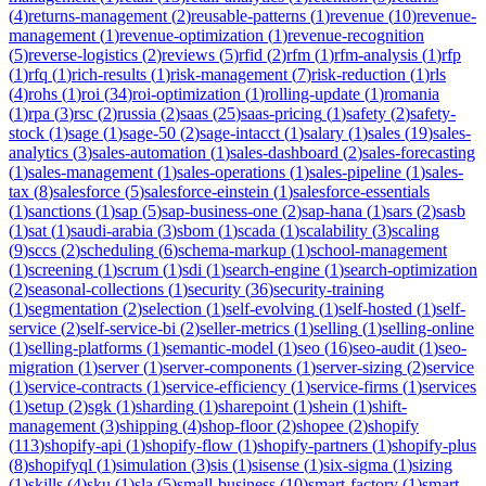
(
4
)
returns-management
(
2
)
reusable-patterns
(
1
)
revenue
(
10
)
revenue-
management
(
1
)
revenue-optimization
(
1
)
revenue-recognition
(
5
)
reverse-logistics
(
2
)
reviews
(
5
)
rfid
(
2
)
rfm
(
1
)
rfm-analysis
(
1
)
rfp
(
1
)
rfq
(
1
)
rich-results
(
1
)
risk-management
(
7
)
risk-reduction
(
1
)
rls
(
4
)
rohs
(
1
)
roi
(
34
)
roi-optimization
(
1
)
rolling-update
(
1
)
romania
(
1
)
rpa
(
3
)
rsc
(
2
)
russia
(
2
)
saas
(
25
)
saas-pricing
(
1
)
safety
(
2
)
safety-
stock
(
1
)
sage
(
1
)
sage-50
(
2
)
sage-intacct
(
1
)
salary
(
1
)
sales
(
19
)
sales-
analytics
(
3
)
sales-automation
(
1
)
sales-dashboard
(
2
)
sales-forecasting
(
1
)
sales-management
(
1
)
sales-operations
(
1
)
sales-pipeline
(
1
)
sales-
tax
(
8
)
salesforce
(
5
)
salesforce-einstein
(
1
)
salesforce-essentials
(
1
)
sanctions
(
1
)
sap
(
5
)
sap-business-one
(
2
)
sap-hana
(
1
)
sars
(
2
)
sasb
(
1
)
sat
(
1
)
saudi-arabia
(
3
)
sbom
(
1
)
scada
(
1
)
scalability
(
3
)
scaling
(
9
)
sccs
(
2
)
scheduling
(
6
)
schema-markup
(
1
)
school-management
(
1
)
screening
(
1
)
scrum
(
1
)
sdi
(
1
)
search-engine
(
1
)
search-optimization
(
2
)
seasonal-collections
(
1
)
security
(
36
)
security-training
(
1
)
segmentation
(
2
)
selection
(
1
)
self-evolving
(
1
)
self-hosted
(
1
)
self-
service
(
2
)
self-service-bi
(
2
)
seller-metrics
(
1
)
selling
(
1
)
selling-online
(
1
)
selling-platforms
(
1
)
semantic-model
(
1
)
seo
(
16
)
seo-audit
(
1
)
seo-
migration
(
1
)
server
(
1
)
server-components
(
1
)
server-sizing
(
2
)
service
(
1
)
service-contracts
(
1
)
service-efficiency
(
1
)
service-firms
(
1
)
services
(
1
)
setup
(
2
)
sgk
(
1
)
sharding
(
1
)
sharepoint
(
1
)
shein
(
1
)
shift-
management
(
3
)
shipping
(
4
)
shop-floor
(
2
)
shopee
(
2
)
shopify
(
113
)
shopify-api
(
1
)
shopify-flow
(
1
)
shopify-partners
(
1
)
shopify-plus
(
8
)
shopifyql
(
1
)
simulation
(
3
)
sis
(
1
)
sisense
(
1
)
six-sigma
(
1
)
sizing
(
1
)
skills
(
4
)
sku
(
1
)
sla
(
5
)
small-business
(
10
)
smart-factory
(
1
)
smart-