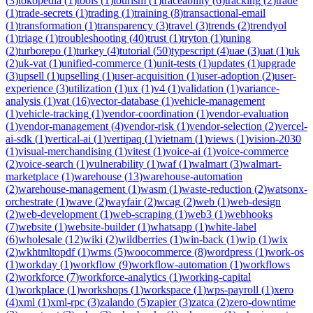
(
3
)
tokopedia
(
1
)
tools
(
1
)
tourism
(
1
)
traceability
(
6
)
tracking
(
2
)
trade
(
1
)
trade-secrets
(
1
)
trading
(
1
)
training
(
8
)
transactional-email
(
1
)
transformation
(
1
)
transparency
(
3
)
travel
(
3
)
trends
(
2
)
trendyol
(
1
)
triage
(
1
)
troubleshooting
(
40
)
trust
(
1
)
tryton
(
1
)
tuning
(
2
)
turborepo
(
1
)
turkey
(
4
)
tutorial
(
50
)
typescript
(
4
)
uae
(
3
)
uat
(
1
)
uk
(
2
)
uk-vat
(
1
)
unified-commerce
(
1
)
unit-tests
(
1
)
updates
(
1
)
upgrade
(
3
)
upsell
(
1
)
upselling
(
1
)
user-acquisition
(
1
)
user-adoption
(
2
)
user-
experience
(
3
)
utilization
(
1
)
ux
(
1
)
v4
(
1
)
validation
(
1
)
variance-
analysis
(
1
)
vat
(
16
)
vector-database
(
1
)
vehicle-management
(
1
)
vehicle-tracking
(
1
)
vendor-coordination
(
1
)
vendor-evaluation
(
1
)
vendor-management
(
4
)
vendor-risk
(
1
)
vendor-selection
(
2
)
vercel-
ai-sdk
(
1
)
vertical-ai
(
1
)
vertipaq
(
1
)
vietnam
(
1
)
views
(
1
)
vision-2030
(
1
)
visual-merchandising
(
1
)
vitest
(
1
)
voice-ai
(
1
)
voice-commerce
(
2
)
voice-search
(
1
)
vulnerability
(
1
)
waf
(
1
)
walmart
(
3
)
walmart-
marketplace
(
1
)
warehouse
(
13
)
warehouse-automation
(
2
)
warehouse-management
(
1
)
wasm
(
1
)
waste-reduction
(
2
)
watsonx-
orchestrate
(
1
)
wave
(
2
)
wayfair
(
2
)
wcag
(
2
)
web
(
1
)
web-design
(
2
)
web-development
(
1
)
web-scraping
(
1
)
web3
(
1
)
webhooks
(
7
)
website
(
1
)
website-builder
(
1
)
whatsapp
(
1
)
white-label
(
6
)
wholesale
(
12
)
wiki
(
2
)
wildberries
(
1
)
win-back
(
1
)
wip
(
1
)
wix
(
2
)
wkhtmltopdf
(
1
)
wms
(
5
)
woocommerce
(
8
)
wordpress
(
1
)
work-os
(
1
)
workday
(
1
)
workflow
(
9
)
workflow-automation
(
1
)
workflows
(
2
)
workforce
(
7
)
workforce-analytics
(
1
)
working-capital
(
1
)
workplace
(
1
)
workshops
(
1
)
workspace
(
1
)
wps-payroll
(
1
)
xero
(
4
)
xml
(
1
)
xml-rpc
(
3
)
zalando
(
5
)
zapier
(
3
)
zatca
(
2
)
zero-downtime