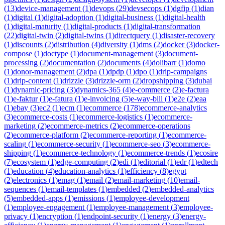
(
13
)
device-management
(
1
)
devops
(
29
)
devsecops
(
1
)
dgfip
(
1
)
dian
(
1
)
digital
(
1
)
digital-adoption
(
1
)
digital-business
(
1
)
digital-health
(
1
)
digital-maturity
(
1
)
digital-products
(
1
)
digital-transformation
(
22
)
digital-twin
(
2
)
digital-twins
(
1
)
directquery
(
1
)
disaster-recovery
(
1
)
discounts
(
2
)
distribution
(
4
)
diversity
(
1
)
dms
(
2
)
docker
(
3
)
docker-
compose
(
1
)
doctype
(
1
)
document-management
(
3
)
document-
processing
(
2
)
documentation
(
2
)
documents
(
4
)
dolibarr
(
1
)
domo
(
1
)
donor-management
(
2
)
dpa
(
1
)
dpdp
(
1
)
dpo
(
1
)
drip-campaigns
(
1
)
drip-content
(
1
)
drizzle
(
3
)
drizzle-orm
(
2
)
dropshipping
(
3
)
dubai
(
1
)
dynamic-pricing
(
3
)
dynamics-365
(
4
)
e-commerce
(
2
)
e-factura
(
1
)
e-faktur
(
1
)
e-fatura
(
1
)
e-invoicing
(
5
)
e-way-bill
(
1
)
e2e
(
2
)
eaa
(
1
)
ebay
(
3
)
ec2
(
1
)
ecm
(
1
)
ecommerce
(
178
)
ecommerce-analytics
(
3
)
ecommerce-costs
(
1
)
ecommerce-logistics
(
1
)
ecommerce-
marketing
(
2
)
ecommerce-metrics
(
2
)
ecommerce-operations
(
2
)
ecommerce-platform
(
2
)
ecommerce-reporting
(
1
)
ecommerce-
scaling
(
1
)
ecommerce-security
(
1
)
ecommerce-seo
(
3
)
ecommerce-
shipping
(
1
)
ecommerce-technology
(
1
)
ecommerce-trends
(
1
)
ecosire
(
7
)
ecosystem
(
1
)
edge-computing
(
2
)
edi
(
1
)
editorial
(
1
)
edr
(
1
)
edtech
(
1
)
education
(
4
)
education-analytics
(
1
)
efficiency
(
8
)
egypt
(
2
)
electronics
(
1
)
emag
(
1
)
email
(
2
)
email-marketing
(
10
)
email-
sequences
(
1
)
email-templates
(
1
)
embedded
(
2
)
embedded-analytics
(
5
)
embedded-apps
(
1
)
emissions
(
1
)
employee-development
(
1
)
employee-engagement
(
1
)
employee-management
(
3
)
employee-
privacy
(
1
)
encryption
(
1
)
endpoint-security
(
1
)
energy
(
3
)
energy-