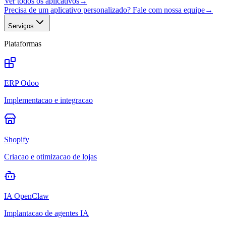
Ver todos os aplicativos
→
Precisa de um aplicativo personalizado? Fale com nossa equipe
→
Serviços
Plataformas
ERP Odoo
Implementacao e integracao
Shopify
Criacao e otimizacao de lojas
IA OpenClaw
Implantacao de agentes IA