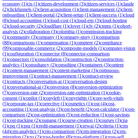
economy
(
1
)
cis
(
1
)
citizen-development
(
3
)
citizen-services
(
1
)
claude
(
2
)
clickfunnels
(
2
)
client-acquisition
(
1
)
client-management
(
2
)
client-
onboarding
(
1
)
client-portal
(
2
)
client-setup
(
1
)
client-success
(
1
)
cloud
(
8
)
cloud-accounting
(
1
)
cloud-cost
(
1
)
cloud-erp
(
3
)
cloud-hosting
(
2
)
cloud-security
(
2
)
cloudflare
(
1
)
clover
(
1
)
clv
(
2
)
cmms
(
1
)
cohort-
analysis
(
2
)
collaboration
(
3
)
colombia
(
1
)
commission-tracking
(
1
)
community
(
3
)
company
(
1
)
company-story
(
1
)
comparison
(
88
)
comparisons
(
1
)
compensation
(
1
)
compiere
(
2
)
compliance
(
99
)
composable-commerce
(
2
)
composite-models
(
1
)
computer-vision
(
1
)
configuration
(
1
)
connector
(
8
)
connector-comparison
(
1
)
connectors
(
1
)
consolidation
(
3
)
construction
(
2
)
construction-
analytics
(
1
)
consultancy
(
2
)
consulting
(
3
)
containers
(
3
)
content
(
1
)
content-management
(
2
)
content-marketing
(
3
)
continuous-
improvement
(
1
)
contract-management
(
1
)
contract-review
(
1
)
contracts
(
3
)
conversation-ai
(
1
)
conversation-design
(
1
)
conversational-ai
(
3
)
conversion
(
8
)
conversion-optimization
(
7
)
conversion-rate
(
2
)
conversion-rate-optimization
(
1
)
cookie-
consent
(
1
)
copilot
(
1
)
copyleft
(
1
)
copyrights
(
1
)
core-web-vitals
(
5
)
corporate-tax
(
1
)
corrective
(
1
)
cosmetics
(
1
)
cost
(
4
)
cost-
accounting
(
1
)
cost-analysis
(
3
)
cost-benefit
(
2
)
cost-calculator
(
1
)
cost-
comparison
(
2
)
cost-optimization
(
5
)
cost-reduction
(
1
)
cost-savings
(
1
)
cost-tracking
(
2
)
coupang
(
1
)
course-creation
(
1
)
courses
(
3
)
cpa
(
1
)
cpq
(
1
)
cpra
(
1
)
credit-management
(
1
)
crewai
(
2
)
criteria
(
1
)
crm
(
44
)
crm-analytics
(
1
)
crm-comparison
(
5
)
crm-integration
(
2
)
crm-
migration
(
2
)
cro
(
2
)
cross-border
(
8
)
cross-platform
(
1
)
cross-sell