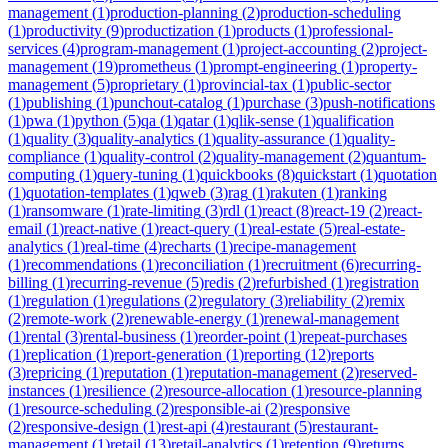
management
(
1
)
production-planning
(
2
)
production-scheduling
(
1
)
productivity
(
9
)
productization
(
1
)
products
(
1
)
professional-
services
(
4
)
program-management
(
1
)
project-accounting
(
2
)
project-
management
(
19
)
prometheus
(
1
)
prompt-engineering
(
1
)
property-
management
(
5
)
proprietary
(
1
)
provincial-tax
(
1
)
public-sector
(
1
)
publishing
(
1
)
punchout-catalog
(
1
)
purchase
(
3
)
push-notifications
(
1
)
pwa
(
1
)
python
(
5
)
qa
(
1
)
qatar
(
1
)
qlik-sense
(
1
)
qualification
(
1
)
quality
(
3
)
quality-analytics
(
1
)
quality-assurance
(
1
)
quality-
compliance
(
1
)
quality-control
(
2
)
quality-management
(
2
)
quantum-
computing
(
1
)
query-tuning
(
1
)
quickbooks
(
8
)
quickstart
(
1
)
quotation
(
1
)
quotation-templates
(
1
)
qweb
(
3
)
rag
(
1
)
rakuten
(
1
)
ranking
(
1
)
ransomware
(
1
)
rate-limiting
(
3
)
rdl
(
1
)
react
(
8
)
react-19
(
2
)
react-
email
(
1
)
react-native
(
1
)
react-query
(
1
)
real-estate
(
5
)
real-estate-
analytics
(
1
)
real-time
(
4
)
recharts
(
1
)
recipe-management
(
1
)
recommendations
(
1
)
reconciliation
(
1
)
recruitment
(
6
)
recurring-
billing
(
1
)
recurring-revenue
(
5
)
redis
(
2
)
refurbished
(
1
)
registration
(
1
)
regulation
(
1
)
regulations
(
2
)
regulatory
(
3
)
reliability
(
2
)
remix
(
2
)
remote-work
(
2
)
renewable-energy
(
1
)
renewal-management
(
1
)
rental
(
3
)
rental-business
(
1
)
reorder-point
(
1
)
repeat-purchases
(
1
)
replication
(
1
)
report-generation
(
1
)
reporting
(
12
)
reports
(
3
)
repricing
(
1
)
reputation
(
1
)
reputation-management
(
2
)
reserved-
instances
(
1
)
resilience
(
2
)
resource-allocation
(
1
)
resource-planning
(
1
)
resource-scheduling
(
2
)
responsible-ai
(
2
)
responsive
(
2
)
responsive-design
(
1
)
rest-api
(
4
)
restaurant
(
5
)
restaurant-
management
(
1
)
retail
(
13
)
retail-analytics
(
1
)
retention
(
9
)
returns