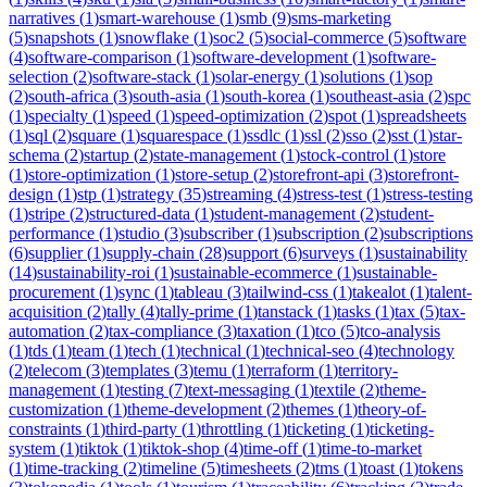
narratives
(
1
)
smart-warehouse
(
1
)
smb
(
9
)
sms-marketing
(
5
)
snapshots
(
1
)
snowflake
(
1
)
soc2
(
5
)
social-commerce
(
5
)
software
(
4
)
software-comparison
(
1
)
software-development
(
1
)
software-
selection
(
2
)
software-stack
(
1
)
solar-energy
(
1
)
solutions
(
1
)
sop
(
2
)
south-africa
(
3
)
south-asia
(
1
)
south-korea
(
1
)
southeast-asia
(
2
)
spc
(
1
)
specialty
(
1
)
speed
(
1
)
speed-optimization
(
2
)
spot
(
1
)
spreadsheets
(
1
)
sql
(
2
)
square
(
1
)
squarespace
(
1
)
ssdlc
(
1
)
ssl
(
2
)
sso
(
2
)
sst
(
1
)
star-
schema
(
2
)
startup
(
2
)
state-management
(
1
)
stock-control
(
1
)
store
(
1
)
store-optimization
(
1
)
store-setup
(
2
)
storefront-api
(
3
)
storefront-
design
(
1
)
stp
(
1
)
strategy
(
35
)
streaming
(
4
)
stress-test
(
1
)
stress-testing
(
1
)
stripe
(
2
)
structured-data
(
1
)
student-management
(
2
)
student-
performance
(
1
)
studio
(
3
)
subscriber
(
1
)
subscription
(
2
)
subscriptions
(
6
)
supplier
(
1
)
supply-chain
(
28
)
support
(
6
)
surveys
(
1
)
sustainability
(
14
)
sustainability-roi
(
1
)
sustainable-ecommerce
(
1
)
sustainable-
procurement
(
1
)
sync
(
1
)
tableau
(
3
)
tailwind-css
(
1
)
takealot
(
1
)
talent-
acquisition
(
2
)
tally
(
4
)
tally-prime
(
1
)
tanstack
(
1
)
tasks
(
1
)
tax
(
5
)
tax-
automation
(
2
)
tax-compliance
(
3
)
taxation
(
1
)
tco
(
5
)
tco-analysis
(
1
)
tds
(
1
)
team
(
1
)
tech
(
1
)
technical
(
1
)
technical-seo
(
4
)
technology
(
2
)
telecom
(
3
)
templates
(
3
)
temu
(
1
)
terraform
(
1
)
territory-
management
(
1
)
testing
(
7
)
text-messaging
(
1
)
textile
(
2
)
theme-
customization
(
1
)
theme-development
(
2
)
themes
(
1
)
theory-of-
constraints
(
1
)
third-party
(
1
)
throttling
(
1
)
ticketing
(
1
)
ticketing-
system
(
1
)
tiktok
(
1
)
tiktok-shop
(
4
)
time-off
(
1
)
time-to-market
(
1
)
time-tracking
(
2
)
timeline
(
5
)
timesheets
(
2
)
tms
(
1
)
toast
(
1
)
tokens