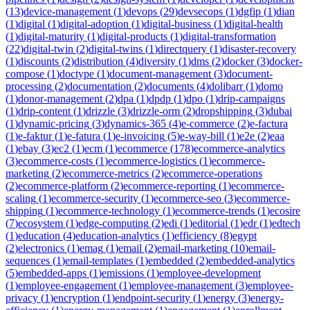
(
13
)
device-management
(
1
)
devops
(
29
)
devsecops
(
1
)
dgfip
(
1
)
dian
(
1
)
digital
(
1
)
digital-adoption
(
1
)
digital-business
(
1
)
digital-health
(
1
)
digital-maturity
(
1
)
digital-products
(
1
)
digital-transformation
(
22
)
digital-twin
(
2
)
digital-twins
(
1
)
directquery
(
1
)
disaster-recovery
(
1
)
discounts
(
2
)
distribution
(
4
)
diversity
(
1
)
dms
(
2
)
docker
(
3
)
docker-
compose
(
1
)
doctype
(
1
)
document-management
(
3
)
document-
processing
(
2
)
documentation
(
2
)
documents
(
4
)
dolibarr
(
1
)
domo
(
1
)
donor-management
(
2
)
dpa
(
1
)
dpdp
(
1
)
dpo
(
1
)
drip-campaigns
(
1
)
drip-content
(
1
)
drizzle
(
3
)
drizzle-orm
(
2
)
dropshipping
(
3
)
dubai
(
1
)
dynamic-pricing
(
3
)
dynamics-365
(
4
)
e-commerce
(
2
)
e-factura
(
1
)
e-faktur
(
1
)
e-fatura
(
1
)
e-invoicing
(
5
)
e-way-bill
(
1
)
e2e
(
2
)
eaa
(
1
)
ebay
(
3
)
ec2
(
1
)
ecm
(
1
)
ecommerce
(
178
)
ecommerce-analytics
(
3
)
ecommerce-costs
(
1
)
ecommerce-logistics
(
1
)
ecommerce-
marketing
(
2
)
ecommerce-metrics
(
2
)
ecommerce-operations
(
2
)
ecommerce-platform
(
2
)
ecommerce-reporting
(
1
)
ecommerce-
scaling
(
1
)
ecommerce-security
(
1
)
ecommerce-seo
(
3
)
ecommerce-
shipping
(
1
)
ecommerce-technology
(
1
)
ecommerce-trends
(
1
)
ecosire
(
7
)
ecosystem
(
1
)
edge-computing
(
2
)
edi
(
1
)
editorial
(
1
)
edr
(
1
)
edtech
(
1
)
education
(
4
)
education-analytics
(
1
)
efficiency
(
8
)
egypt
(
2
)
electronics
(
1
)
emag
(
1
)
email
(
2
)
email-marketing
(
10
)
email-
sequences
(
1
)
email-templates
(
1
)
embedded
(
2
)
embedded-analytics
(
5
)
embedded-apps
(
1
)
emissions
(
1
)
employee-development
(
1
)
employee-engagement
(
1
)
employee-management
(
3
)
employee-
privacy
(
1
)
encryption
(
1
)
endpoint-security
(
1
)
energy
(
3
)
energy-