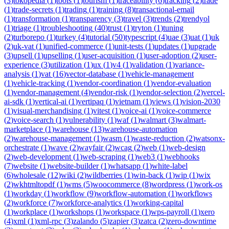
(
3
)
tokopedia
(
1
)
tools
(
1
)
tourism
(
1
)
traceability
(
6
)
tracking
(
2
)
trade
(
1
)
trade-secrets
(
1
)
trading
(
1
)
training
(
8
)
transactional-email
(
1
)
transformation
(
1
)
transparency
(
3
)
travel
(
3
)
trends
(
2
)
trendyol
(
1
)
triage
(
1
)
troubleshooting
(
40
)
trust
(
1
)
tryton
(
1
)
tuning
(
2
)
turborepo
(
1
)
turkey
(
4
)
tutorial
(
50
)
typescript
(
4
)
uae
(
3
)
uat
(
1
)
uk
(
2
)
uk-vat
(
1
)
unified-commerce
(
1
)
unit-tests
(
1
)
updates
(
1
)
upgrade
(
3
)
upsell
(
1
)
upselling
(
1
)
user-acquisition
(
1
)
user-adoption
(
2
)
user-
experience
(
3
)
utilization
(
1
)
ux
(
1
)
v4
(
1
)
validation
(
1
)
variance-
analysis
(
1
)
vat
(
16
)
vector-database
(
1
)
vehicle-management
(
1
)
vehicle-tracking
(
1
)
vendor-coordination
(
1
)
vendor-evaluation
(
1
)
vendor-management
(
4
)
vendor-risk
(
1
)
vendor-selection
(
2
)
vercel-
ai-sdk
(
1
)
vertical-ai
(
1
)
vertipaq
(
1
)
vietnam
(
1
)
views
(
1
)
vision-2030
(
1
)
visual-merchandising
(
1
)
vitest
(
1
)
voice-ai
(
1
)
voice-commerce
(
2
)
voice-search
(
1
)
vulnerability
(
1
)
waf
(
1
)
walmart
(
3
)
walmart-
marketplace
(
1
)
warehouse
(
13
)
warehouse-automation
(
2
)
warehouse-management
(
1
)
wasm
(
1
)
waste-reduction
(
2
)
watsonx-
orchestrate
(
1
)
wave
(
2
)
wayfair
(
2
)
wcag
(
2
)
web
(
1
)
web-design
(
2
)
web-development
(
1
)
web-scraping
(
1
)
web3
(
1
)
webhooks
(
7
)
website
(
1
)
website-builder
(
1
)
whatsapp
(
1
)
white-label
(
6
)
wholesale
(
12
)
wiki
(
2
)
wildberries
(
1
)
win-back
(
1
)
wip
(
1
)
wix
(
2
)
wkhtmltopdf
(
1
)
wms
(
5
)
woocommerce
(
8
)
wordpress
(
1
)
work-os
(
1
)
workday
(
1
)
workflow
(
9
)
workflow-automation
(
1
)
workflows
(
2
)
workforce
(
7
)
workforce-analytics
(
1
)
working-capital
(
1
)
workplace
(
1
)
workshops
(
1
)
workspace
(
1
)
wps-payroll
(
1
)
xero
(
4
)
xml
(
1
)
xml-rpc
(
3
)
zalando
(
5
)
zapier
(
3
)
zatca
(
2
)
zero-downtime