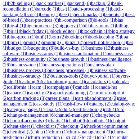
(
1
)
b2b-selling
(
1
)
back-market
(
1
)
backend
(
6
)
backup
(
2
)
bank-
reconciliation
(
1
)
barcode
(
1
)
bas
(
1
)
batch-processing
(
1
)
batch-
tracking
(
2
)
bcrs
(
1
)
beauty
(
1
)
bee
(
1
)
benchmarks
(
1
)
benefits
(
1
)
best-
of-breed
(
1
)
best-practices
(
6
)
bi-comparison
(
8
)
bi-tools
(
1
)
bias
(
1
)
big-4
(
1
)
bigcommerce
(
3
)
bigquery
(
1
)
billable-hours
(
1
)
billing
(
7
)
bir
(
1
)
black-friday
(
1
)
block-editor
(
1
)
blockchain
(
1
)
blog-strategy
(
1
)
blue-green
(
1
)
bmf
(
1
)
bom
(
2
)
booking
(
5
)
bookkeeping
(
9
)
bpa
(
1
)
bpm
(
1
)
brand
(
2
)
branding
(
1
)
brazil
(
2
)
breach-notification
(
1
)
bss
(
1
)
budget
(
3
)
budgeting
(
6
)
build-vs-buy
(
3
)
business
(
13
)
business
software
(
1
)
business-apps
(
1
)
business-automation
(
1
)
business-case
(
2
)
business-continuity
(
2
)
business-growth
(
1
)
business-intelligence
(
26
)
business-one
(
1
)
business-operations
(
1
)
business-plan
(
1
)
business-process
(
8
)
business-processes
(
1
)
business-software
(
1
)
business-strategy
(
12
)
business-tools
(
2
)
buyer-portal
(
1
)
buyers-
guide
(
1
)
caching
(
6
)
calculation-groups
(
1
)
calculators
(
1
)
calendar
(
3
)
california
(
1
)
cam
(
1
)
campaigns
(
4
)
canada
(
1
)
canada-hst
(
1
)
canary
(
1
)
capacity
(
2
)
capacity-planning
(
2
)
carbon-footprint
(
2
)
carbon-tracking
(
3
)
career-plans
(
1
)
cart-abandonment
(
2
)
case-
management
(
2
)
case-study
(
11
)
cash-flow
(
4
)
catalog
(
2
)
catalog-sync
(
1
)
category-pages
(
1
)
ccpa
(
2
)
cdn
(
2
)
certification
(
2
)
cfdi
(
1
)
cfo
(
2
)
change-management
(
6
)
channel-manager
(
1
)
chargebacks
(
1
)
chart-of-accounts
(
3
)
charts
(
1
)
chatbot
(
6
)
chatbots
(
1
)
chatgpt
(
2
)
cheat-sheet
(
1
)
checklist
(
7
)
checkout
(
2
)
checkout-optimization
(
2
)
chemical
(
2
)
china
(
1
)
churn
(
1
)
churn-management
(
1
)
churn-
prediction
(
2
)
churn-reduction
(
1
)
ci-cd
(
7
)
cicd
(
1
)
cin7
(
1
)
circular-