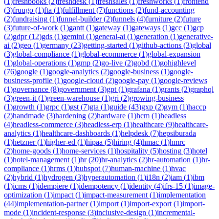
(
1
)
freshbooks
(
2
)
freshdesk
(
1
)
freshsales
(
1
)
freshworks
(
1
)
frontend
(
3
)
fruugo
(
1
)
fta
(
1
)
fulfillment
(
7
)
functions
(
2
)
fund-accounting
(
2
)
fundraising
(
1
)
funnel-builder
(
2
)
funnels
(
4
)
furniture
(
2
)
future
(
3
)
future-of-work
(
1
)
gantt
(
1
)
gateway
(
1
)
gateways
(
1
)
gcc
(
1
)
gcp
(
2
)
gdpr
(
12
)
gds
(
1
)
gemini
(
1
)
general-ai
(
1
)
generation
(
1
)
generative-
ai
(
2
)
geo
(
1
)
germany
(
23
)
getting-started
(
1
)
github-actions
(
3
)
global
(
3
)
global-compliance
(
1
)
global-ecommerce
(
1
)
global-expansion
(
1
)
global-operations
(
1
)
gmp
(
2
)
go-live
(
2
)
gobd
(
1
)
gohighlevel
(
76
)
google
(
1
)
google-analytics
(
2
)
google-business
(
1
)
google-
business-profile
(
1
)
google-cloud
(
2
)
google-pay
(
1
)
google-reviews
(
1
)
governance
(
8
)
government
(
3
)
gpt
(
1
)
grafana
(
1
)
grants
(
2
)
graphql
(
3
)
green-it
(
1
)
green-warehouse
(
1
)
gri
(
2
)
growing-business
(
1
)
growth
(
1
)
grpc
(
1
)
gst
(
7
)
gta
(
1
)
guide
(
43
)
gxp
(
2
)
gym
(
1
)
haccp
(
2
)
handmade
(
3
)
hardening
(
2
)
hardware
(
1
)
hcm
(
1
)
headless
(
4
)
headless-commerce
(
3
)
headless-erp
(
1
)
healthcare
(
9
)
healthcare-
analytics
(
1
)
healthcare-dashboards
(
1
)
helpdesk
(
7
)
hepsiburada
(
1
)
hetzner
(
1
)
higher-ed
(
1
)
hipaa
(
5
)
hiring
(
4
)
hmac
(
1
)
hmrc
(
2
)
home-goods
(
1
)
home-services
(
1
)
hospitality
(
5
)
hosting
(
3
)
hotel
(
1
)
hotel-management
(
1
)
hr
(
20
)
hr-analytics
(
2
)
hr-automation
(
1
)
hr-
compliance
(
1
)
hrms
(
1
)
hubspot
(
7
)
human-machine
(
1
)
hvac
(
2
)
hybrid
(
1
)
hydrogen
(
3
)
hyperautomation
(
1
)
i18n
(
2
)
iam
(
1
)
ibm
(
1
)
icms
(
1
)
idempiere
(
1
)
idempotency
(
1
)
identity
(
4
)
ifrs-15
(
1
)
image-
optimization
(
1
)
impact
(
1
)
impact-measurement
(
1
)
implementation
(
44
)
implementation-partner
(
1
)
import
(
1
)
import-export
(
1
)
import-
mode
(
1
)
incident-response
(
3
)
inclusive-design
(
1
)
incremental-