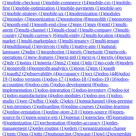
(
1
)
mobile-checkout
(
1
)
mobile-commerce
(
14
)
mobile-cro
(
1
)
mobile-
first
(
1
)
mobile-optimization
(
1
)
mobile-payments
(
1
)
mobile-seo
(
1
)
mobile-strategy
(
1
)
mobile-ux
(
1
)
modernization
(
1
)
modules
(
2
)
monday
(
3
)
monetization
(
2
)
monitoring
(
8
)
monolith
(
1
)
monorepo
(
2
)
month-end
(
1
)
month-end-close
(
2
)
mps
(
1
)
mrp
(
6
)
mtd
(
1
)
multi-
agent
(
5
)
multi-channel
(
13
)
multi-cloud
(
1
)
multi-company
(
3
)
multi-
country
(
2
)
multi-currency
(
6
)
multi-entity
(
2
)
multi-location
(
4
)
multi-
market
(
1
)
multi-marketplace
(
1
)
multi-tenancy
(
1
)
multi-tenant
(
4
)
multilingual
(
1
)
myinvois
(
1
)
n8n
(
1
)
native-app
(
1
)
natural-
language
(
2
)
ndpr
(
1
)
nearshoring
(
1
)
nestjs
(
5
)
netsuite
(
5
)
network-
operations
(
1
)
new-features
(
3
)
next-intl
(
1
)
next-js
(
1
)
nextjs
(
4
)
nexus
(
2
)
nfe
(
1
)
nginx
(
1
)
nigeria
(
3
)
nis2
(
1
)
nist
(
1
)
nlp
(
1
)
no-code
(
6
)
nodejs
(
1
)
nonprofit
(
4
)
nonprofit-analytics
(
1
)
noon
(
2
)
nps
(
1
)
oauth
(
1
)
oauth2
(
2
)
observability
(
4
)
occupancy
(
1
)
ocr
(
2
)
odoo
(
446
)
odoo
19
(
1
)
odoo versions
(
1
)
odoo-17
(
1
)
odoo-18
(
1
)
odoo-19
(
16
)
odoo-
accounting
(
6
)
odoo-crm
(
5
)
odoo-development
(
8
)
odoo-
implementation
(
1
)
odoo-integration
(
1
)
odoo-inventory
(
5
)
odoo-iot
(
1
)
odoo-manufacturing
(
4
)
odoo-modules
(
1
)
odoo-pos
(
1
)
odoo-
studio
(
1
)
oee
(
2
)
ofbiz
(
1
)
oidc
(
2
)
okrs
(
1
)
omnichannel
(
4
)
on-premise
(
1
)
on-premises
(
1
)
onboarding
(
6
)
online-courses
(
2
)
online-learning
(
2
)
online-reputation
(
1
)
online-store-2.0
(
1
)
open-source
(
6
)
open-
source-bi
(
1
)
open-source-erp
(
13
)
openai
(
1
)
openclaw
(
85
)
operations
(
6
)
optimization
(
21
)
orchestration
(
6
)
order-accuracy
(
1
)
order-
management
(
2
)
order-routing
(
1
)
orders
(
1
)
organizational-change
(
1
)
orm
(
3
)
oss
(
1
)
otto
(
3
)
outsourcing
(
3
)
owasp
(
1
)
owl
(
2
)
ownership