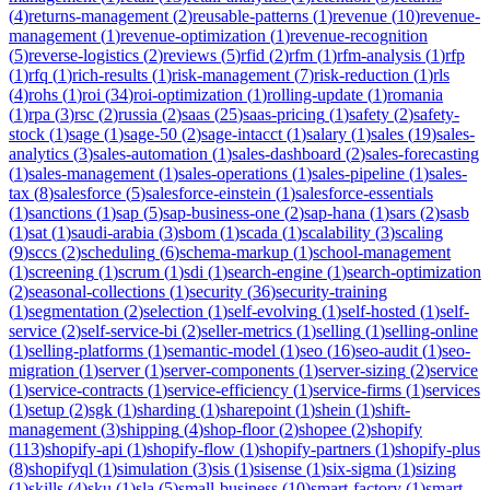
(
4
)
returns-management
(
2
)
reusable-patterns
(
1
)
revenue
(
10
)
revenue-
management
(
1
)
revenue-optimization
(
1
)
revenue-recognition
(
5
)
reverse-logistics
(
2
)
reviews
(
5
)
rfid
(
2
)
rfm
(
1
)
rfm-analysis
(
1
)
rfp
(
1
)
rfq
(
1
)
rich-results
(
1
)
risk-management
(
7
)
risk-reduction
(
1
)
rls
(
4
)
rohs
(
1
)
roi
(
34
)
roi-optimization
(
1
)
rolling-update
(
1
)
romania
(
1
)
rpa
(
3
)
rsc
(
2
)
russia
(
2
)
saas
(
25
)
saas-pricing
(
1
)
safety
(
2
)
safety-
stock
(
1
)
sage
(
1
)
sage-50
(
2
)
sage-intacct
(
1
)
salary
(
1
)
sales
(
19
)
sales-
analytics
(
3
)
sales-automation
(
1
)
sales-dashboard
(
2
)
sales-forecasting
(
1
)
sales-management
(
1
)
sales-operations
(
1
)
sales-pipeline
(
1
)
sales-
tax
(
8
)
salesforce
(
5
)
salesforce-einstein
(
1
)
salesforce-essentials
(
1
)
sanctions
(
1
)
sap
(
5
)
sap-business-one
(
2
)
sap-hana
(
1
)
sars
(
2
)
sasb
(
1
)
sat
(
1
)
saudi-arabia
(
3
)
sbom
(
1
)
scada
(
1
)
scalability
(
3
)
scaling
(
9
)
sccs
(
2
)
scheduling
(
6
)
schema-markup
(
1
)
school-management
(
1
)
screening
(
1
)
scrum
(
1
)
sdi
(
1
)
search-engine
(
1
)
search-optimization
(
2
)
seasonal-collections
(
1
)
security
(
36
)
security-training
(
1
)
segmentation
(
2
)
selection
(
1
)
self-evolving
(
1
)
self-hosted
(
1
)
self-
service
(
2
)
self-service-bi
(
2
)
seller-metrics
(
1
)
selling
(
1
)
selling-online
(
1
)
selling-platforms
(
1
)
semantic-model
(
1
)
seo
(
16
)
seo-audit
(
1
)
seo-
migration
(
1
)
server
(
1
)
server-components
(
1
)
server-sizing
(
2
)
service
(
1
)
service-contracts
(
1
)
service-efficiency
(
1
)
service-firms
(
1
)
services
(
1
)
setup
(
2
)
sgk
(
1
)
sharding
(
1
)
sharepoint
(
1
)
shein
(
1
)
shift-
management
(
3
)
shipping
(
4
)
shop-floor
(
2
)
shopee
(
2
)
shopify
(
113
)
shopify-api
(
1
)
shopify-flow
(
1
)
shopify-partners
(
1
)
shopify-plus
(
8
)
shopifyql
(
1
)
simulation
(
3
)
sis
(
1
)
sisense
(
1
)
six-sigma
(
1
)
sizing
(
1
)
skills
(
4
)
sku
(
1
)
sla
(
5
)
small-business
(
10
)
smart-factory
(
1
)
smart-