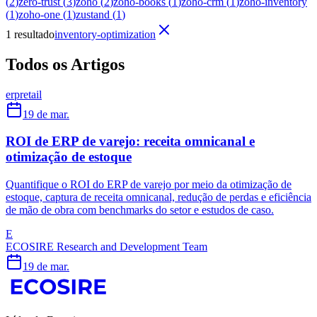
(
2
)
zero-trust
(
3
)
zoho
(
2
)
zoho-books
(
1
)
zoho-crm
(
1
)
zoho-inventory
(
1
)
zoho-one
(
1
)
zustand
(
1
)
1 resultado
inventory-optimization
Todos os Artigos
erp
retail
19 de mar.
ROI de ERP de varejo: receita omnicanal e
otimização de estoque
Quantifique o ROI do ERP de varejo por meio da otimização de
estoque, captura de receita omnicanal, redução de perdas e eficiência
de mão de obra com benchmarks do setor e estudos de caso.
E
ECOSIRE Research and Development Team
19 de mar.