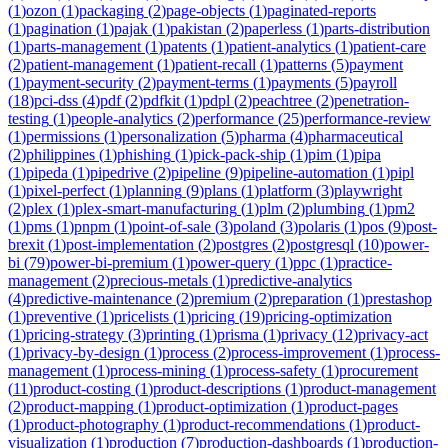
(
1
)
ozon
(
1
)
packaging
(
2
)
page-objects
(
1
)
paginated-reports
(
1
)
pagination
(
1
)
pajak
(
1
)
pakistan
(
2
)
paperless
(
1
)
parts-distribution
(
1
)
parts-management
(
1
)
patents
(
1
)
patient-analytics
(
1
)
patient-care
(
2
)
patient-management
(
1
)
patient-recall
(
1
)
patterns
(
5
)
payment
(
1
)
payment-security
(
2
)
payment-terms
(
1
)
payments
(
5
)
payroll
(
18
)
pci-dss
(
4
)
pdf
(
2
)
pdfkit
(
1
)
pdpl
(
2
)
peachtree
(
2
)
penetration-
testing
(
1
)
people-analytics
(
2
)
performance
(
25
)
performance-review
(
1
)
permissions
(
1
)
personalization
(
5
)
pharma
(
4
)
pharmaceutical
(
2
)
philippines
(
1
)
phishing
(
1
)
pick-pack-ship
(
1
)
pim
(
1
)
pipa
(
1
)
pipeda
(
1
)
pipedrive
(
2
)
pipeline
(
9
)
pipeline-automation
(
1
)
pipl
(
1
)
pixel-perfect
(
1
)
planning
(
9
)
plans
(
1
)
platform
(
3
)
playwright
(
2
)
plex
(
1
)
plex-smart-manufacturing
(
1
)
plm
(
2
)
plumbing
(
1
)
pm2
(
1
)
pms
(
1
)
pnpm
(
1
)
point-of-sale
(
3
)
poland
(
3
)
polaris
(
1
)
pos
(
9
)
post-
brexit
(
1
)
post-implementation
(
2
)
postgres
(
2
)
postgresql
(
10
)
power-
bi
(
79
)
power-bi-premium
(
1
)
power-query
(
1
)
ppc
(
1
)
practice-
management
(
2
)
precious-metals
(
1
)
predictive-analytics
(
4
)
predictive-maintenance
(
2
)
premium
(
2
)
preparation
(
1
)
prestashop
(
1
)
preventive
(
1
)
pricelists
(
1
)
pricing
(
19
)
pricing-optimization
(
1
)
pricing-strategy
(
3
)
printing
(
1
)
prisma
(
1
)
privacy
(
12
)
privacy-act
(
1
)
privacy-by-design
(
1
)
process
(
2
)
process-improvement
(
1
)
process-
management
(
1
)
process-mining
(
1
)
process-safety
(
1
)
procurement
(
11
)
product-costing
(
1
)
product-descriptions
(
1
)
product-management
(
2
)
product-mapping
(
1
)
product-optimization
(
1
)
product-pages
(
1
)
product-photography
(
1
)
product-recommendations
(
1
)
product-
visualization
(
1
)
production
(
7
)
production-dashboards
(
1
)
production-