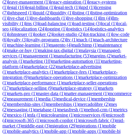
(
2
)
leave-management
(
1
)
legacy-migration
(
1
)
legacy-systems
(
1
)
legal
(
16
)
legal-billing
(
1
)
legal-tech
(
1
)
lgpd
(
1
)
licensing
(
7
)
lightspeed
(
1
)
liquid
(
2
)
liquidity
(
1
)
listing
(
1
)
listing-optimization
(
1
)
live-chat
(
1
)
live-dashboards
(
1
)
live-shopping
(
1
)
llm
(
4
)
llm-
visibility
(
1
)
lms
(
3
)
load-balancing
(
1
)
load-testing
(
3
)
local
(
1
)
local-
seo
(
4
)
localization
(
24
)
logging
(
1
)
logistics
(
14
)
logistics-analytics
(
1
)
lohnsteuer
(
1
)
looker
(
2
)
looker-studio
(
2
)
lot-tracking
(
1
)
low-code
(
6
)
loyalty
(
3
)
loyalty-programs
(
2
)
ltv
(
1
)
mach
(
1
)
mach-architecture
(
1
)
machine-learning
(
13
)
magento
(
4
)
mailchimp
(
1
)
maintenance
(
4
)
make-or-buy
(
1
)
making-tax-digital
(
1
)
malaysia
(
1
)
managed-
services
(
1
)
management
(
1
)
manufacturing
(
53
)
margins
(
2
)
market-
analysis
(
1
)
marketing
(
10
)
marketing-automation
(
11
)
marketing-
platform
(
4
)
marketplace
(
22
)
marketplace-advertising
(
1
)
marketplace-analytics
(
1
)
marketplace-fees
(
1
)
marketplace-
integration
(
9
)
marketplace-operations
(
1
)
marketplace-optimization
(
1
)
marketplace-performance
(
1
)
marketplace-seller-operations
(
17
)
marketplace-selling
(
9
)
marketplace-strategy
(
1
)
markets
(
1
)
markets-pro
(
1
)
master-data
(
1
)
matter-management
(
1
)
mcommerce
(
2
)
measurement
(
1
)
media
(
3
)
medical-device
(
1
)
membership
(
2
)
membership-sites
(
3
)
memberships
(
1
)
mercadolibre
(
2
)
mes
(
2
)
messaging
(
1
)
metabase
(
1
)
metasfresh
(
1
)
method-crm
(
1
)
metrics
(
2
)
mexico
(
1
)
mfa
(
1
)
microlearning
(
1
)
microservices
(
6
)
microsoft
(
4
)
microsoft-365
(
1
)
microsoft-copilot
(
1
)
microsoft-fabric
(
3
)
mid-
market
(
3
)
middle-east
(
3
)
migration
(
29
)
migrations
(
1
)
mobile
(
1
)
mobile-analytics
(
1
)
mobile-app
(
1
)
mobile-apps
(
1
)
mobile-bi