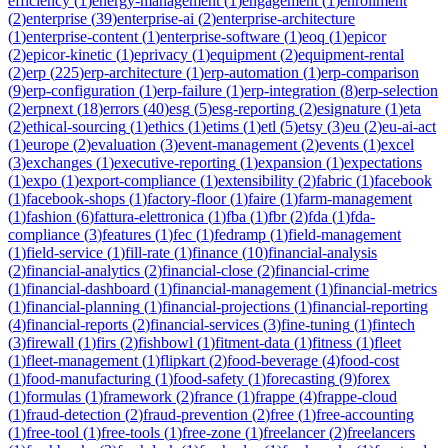
efficiency
(
1
)
energy-management
(
1
)
engagement
(
1
)
enrollment
(
2
)
enterprise
(
39
)
enterprise-ai
(
2
)
enterprise-architecture
(
1
)
enterprise-content
(
1
)
enterprise-software
(
1
)
eoq
(
1
)
epicor
(
2
)
epicor-kinetic
(
1
)
eprivacy
(
1
)
equipment
(
2
)
equipment-rental
(
2
)
erp
(
225
)
erp-architecture
(
1
)
erp-automation
(
1
)
erp-comparison
(
9
)
erp-configuration
(
1
)
erp-failure
(
1
)
erp-integration
(
8
)
erp-selection
(
2
)
erpnext
(
18
)
errors
(
40
)
esg
(
5
)
esg-reporting
(
2
)
esignature
(
1
)
eta
(
2
)
ethical-sourcing
(
1
)
ethics
(
1
)
etims
(
1
)
etl
(
5
)
etsy
(
3
)
eu
(
2
)
eu-ai-act
(
1
)
europe
(
2
)
evaluation
(
3
)
event-management
(
2
)
events
(
1
)
excel
(
3
)
exchanges
(
1
)
executive-reporting
(
1
)
expansion
(
1
)
expectations
(
1
)
expo
(
1
)
export-compliance
(
1
)
extensibility
(
2
)
fabric
(
1
)
facebook
(
1
)
facebook-shops
(
1
)
factory-floor
(
1
)
faire
(
1
)
farm-management
(
1
)
fashion
(
6
)
fattura-elettronica
(
1
)
fba
(
1
)
fbr
(
2
)
fda
(
1
)
fda-
compliance
(
3
)
features
(
1
)
fec
(
1
)
fedramp
(
1
)
field-management
(
1
)
field-service
(
1
)
fill-rate
(
1
)
finance
(
10
)
financial-analysis
(
2
)
financial-analytics
(
2
)
financial-close
(
2
)
financial-crime
(
1
)
financial-dashboard
(
1
)
financial-management
(
1
)
financial-metrics
(
1
)
financial-planning
(
1
)
financial-projections
(
1
)
financial-reporting
(
4
)
financial-reports
(
2
)
financial-services
(
3
)
fine-tuning
(
1
)
fintech
(
3
)
firewall
(
1
)
firs
(
2
)
fishbowl
(
1
)
fitment-data
(
1
)
fitness
(
1
)
fleet
(
1
)
fleet-management
(
1
)
flipkart
(
2
)
food-beverage
(
4
)
food-cost
(
1
)
food-manufacturing
(
1
)
food-safety
(
1
)
forecasting
(
9
)
forex
(
1
)
formulas
(
1
)
framework
(
2
)
france
(
1
)
frappe
(
4
)
frappe-cloud
(
1
)
fraud-detection
(
2
)
fraud-prevention
(
2
)
free
(
1
)
free-accounting
(
1
)
free-tool
(
1
)
free-tools
(
1
)
free-zone
(
1
)
freelancer
(
2
)
freelancers