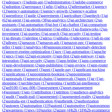
(
1
)
adequacy
(
1
)
admin-api
(
1
)
administration
(
1
)
adobe-commerce
(
2
)
adoption
(
2
)
aerospace
(
1
)
afip
(
1
)
africa
(
2
)
aftermarket
(
1
)
agency
(
13
)
agency-automation
(
1
)
agency-growth
(
2
)
agency-scaling
(
1
)
agentforce
(
1
)
agile
(
2
)
agreements
(
1
)
agriculture
(
3
)
agritech
(
1
)
ai
(
62
)
ai-agent
(
1
)
ai-agents
(
38
)
ai-analytics
(
2
)
ai-architecture
(
2
)
ai-
assistants
(
1
)
ai-automation
(
6
)
ai-bot
(
1
)
ai-chatbot
(
1
)
ai-comparison
(
1
)
ai-content
(
1
)
ai-development
(
1
)
ai-ethics
(
1
)
ai-frameworks
(
2
)
ai-
investment
(
1
)
ai-queries
(
1
)
ai-search
(
3
)
ai-security
(
1
)
ai-testing
(
1
)
ai-threats
(
1
)
alerting
(
2
)
alexa
(
1
)
alibaba
(
1
)
aliexpress
(
1
)
all-in-one
(
2
)
allegro
(
2
)
amazon
(
7
)
amazon-ads
(
1
)
amazon-ppc
(
1
)
amazon-
seller
(
1
)
aml
(
1
)
analytics
(
40
)
announcement
(
1
)
anomaly-detection
(
1
)
answer-engine-optimization
(
1
)
aov
(
1
)
ap-automation
(
1
)
apache
(
1
)
apcs
(
1
)
api
(
22
)
api-economy
(
1
)
api-first
(
2
)
api-gateway
(
1
)
api-
integration
(
3
)
api-security
(
2
)
apm
(
1
)
app-bridge
(
1
)
app-commerce
(
1
)
app-development
(
2
)
app-publishing
(
1
)
app-review
(
1
)
app-router
(
1
)
app-store
(
1
)
apparel
(
3
)
appi
(
1
)
apple-pay
(
1
)
applicant-tracking
(
1
)
applications
(
1
)
appointment-booking
(
2
)
appointments
(
1
)
appraisals
(
1
)
approval-chains
(
1
)
approvals
(
3
)
apps
(
1
)
ar
(
1
)
ar-
shopping
(
1
)
architecture
(
17
)
argentina
(
1
)
artificial-intelligence
(
2
)
as9100
(
1
)
asc-606
(
3
)
assessment
(
2
)
asset-management
(
4
)
assistant
(
1
)
ato
(
1
)
attribution
(
1
)
attrition
(
1
)
audience-analytics
(
1
)
audit
(
7
)
audit-trail
(
1
)
augmented
(
1
)
augmented-reality
(
2
)
australia
(
2
)
australia-gst
(
1
)
authentication
(
6
)
authentik
(
2
)
authorization
(
3
)
autogen
(
2
)
automation
(
119
)
automl
(
1
)
automotive
(
5
)
autonomous
(
2
)
awareness
(
1
)
aws
(
10
)
axelor
(
2
)
azure
(
4
)
b2b
(
18
)
b2b-ecommerce