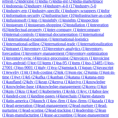
refresh
(
2
)
indexing
(
1
)
india
(
5
)
india-gst
(
2
)
india-marketplace
(
1
)
indonesia
(
2
)
industry
(
4
)
industry-4-0
(
17
)
industry-5-0
(
1
)
industry-erp
(
1
)
industry-specific
(
1
)
industry-wrappers
(
1
)
infor
(
1
)
information-security
(
2
)
infrastructure
(
10
)
infrastructure-as-code
(
1
)
infusionsoft
(
1
)
inp
(
1
)
insightly
(
1
)
insights
(
2
)
inspection
(
1
)
instagram
(
1
)
instagram-shopping
(
2
)
installation
(
1
)
integration
(
63
)
intellectual-property
(
1
)
inter-company
(
1
)
intercompany
(
4
)
internal-controls
(
1
)
internal-documentation
(
1
)
international
(
11
)
international-expansion
(
1
)
international-logistics
(
1
)
international-selling
(
2
)
international-trade
(
1
)
internationalization
(
2
)
intranet
(
1
)
inventory
(
33
)
inventory-analytics
(
1
)
inventory-
forecasting
(
1
)
inventory-management
(
5
)
inventory-optimization
(
1
)
inventory-sync
(
4
)
invoice-processing
(
2
)
invoices
(
1
)
invoicing
(
1
)
ios-android
(
1
)
iot
(
11
)
iqms
(
1
)
isa-95
(
1
)
isms
(
1
)
iso-13485
(
1
)
iso-
27001
(
3
)
iso-9001
(
1
)
italy
(
1
)
iva
(
2
)
jamstack
(
1
)
japan
(
2
)
javascript
(
1
)
jewelry
(
1
)
jit
(
1
)
job-costing
(
2
)
jpk
(
1
)
json-rpc
(
2
)
jumia
(
1
)
just-in-
time
(
1
)
jwt
(
1
)
k6
(
2
)
kafka
(
1
)
kanban
(
3
)
katana
(
1
)
katana-mrp
(
1
)
kaufland
(
2
)
kdv
(
1
)
keap
(
2
)
kenya
(
1
)
klaviyo
(
1
)
knowledge
(
1
)
knowledge-base
(
4
)
knowledge-management
(
2
)
korea
(
1
)
kpi
(
3
)
kpis
(
3
)
kra
(
1
)
ksef
(
1
)
kubernetes
(
1
)
kvkk
(
1
)
kyc
(
1
)
labor-law
(
1
)
landed-cost
(
1
)
landing-pages
(
4
)
langchain
(
3
)
large-datasets
(
1
)
latin-america
(
3
)
launch
(
1
)
law-firm
(
1
)
law-firms
(
1
)
lazada
(
1
)
lcp
(
1
)
lead-generation
(
3
)
lead-management
(
2
)
lead-nurture
(
1
)
lead-
nurturing
(
1
)
lead-scoring
(
2
)
lead-tracking
(
1
)
leadership
(
2
)
lean
(
1
)
lean-manufacturing
(
1
)
lease-accounting
(
1
)
lease-management