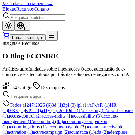
Ver todas as ferramentas
→
Blogue
Recursos
Contato
pt
Entrar
Começar
Insights e Recursos
O Blog ECOSIRE
Análises aprofundadas sobre integrações Odoo, automação de e-
commerce e a tecnologia por trás das soluções de negócios com IA.
1247
artigos
1635
tópicos
Todos (1247)
2026
(
6
)
3d
(
1
)
3pl
(
3
)
4pl
(
1
)
AP-AR
(
1
)
HR
(
1
)
IFRS
(
1
)
KPIs
(
1
)
a11y
(
1
)
a2p-10dlc
(
1
)
ab-testing
(
5
)
about-ecosire
(
1
)
access-control
(
2
)
access-rights
(
1
)
accessibility
(
3
)
account-
management
(
1
)
accounting
(
83
)
accounting-comparison
(
1
)
accounting-firms
(
1
)
accounts-payable
(
3
)
accounts-receivable
(
1
)
activation
(
1
)
activecampaign
(
2
)
acumatica
(
1
)
ada
(
2
)
adempiere