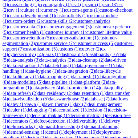
(
1
)
cross-selling
(
1
)
cryptography
(
1
)
csat
(
1
)
cspm
(
1
)
csrd
(
3
)
css
(
2
)
csv
(
1
)
culture
(
1
)
currency
(
1
)
custom-agents
(
1
)
custom-checkout
(
1
)
custom-development
(
1
)
custom-fields
(
1
)
custom-module
(
1
)
custom-orders
(
2
)
custom-skills
(
2
)
customer-analytics
(
2
)
customer-data
(
1
)
customer-engagement
(
3
)
customer-experience
(
5
)
customer-health
(
1
)
customer-journey
(
1
)
customer-lifetime-value
(
3
)
customer-retention
(
5
)
customer-satisfaction
(
1
)
customer-
segmentation
(
2
)
customer-service
(
7
)
customer-success
(
5
)
customer-
support
(
7
)
customization
(
5
)
customs
(
1
)
cutover
(
2
)
cx
(
1
)
cybersecurity
(
14
)
daraz
(
1
)
dashboard
(
2
)
dashboards
(
16
)
data
(
5
)
data-analysis
(
3
)
data-analytics
(
3
)
data-cleanup
(
2
)
data-driven
(
3
)
data-extraction
(
2
)
data-fetching
(
1
)
data-governance
(
1
)
data-
handling
(
1
)
data-hygiene
(
1
)
data-integration
(
2
)
data-lifecycle
(
1
)
data-literacy
(
1
)
data-mapping
(
1
)
data-mesh
(
1
)
data-migration
(
8
)
data-modeling
(
5
)
data-pipeline
(
1
)
data-platform
(
2
)
data-
preparation
(
1
)
data-privacy
(
4
)
data-protection
(
14
)
data-quality
(
4
)
data-refresh
(
2
)
data-residency
(
2
)
data-retention
(
1
)
data-transfer
(
4
)
data-visualization
(
5
)
data-warehouse
(
2
)
database
(
7
)
dataflows
(
1
)
datev
(
1
)
dawn
(
1
)
dawn-theme
(
1
)
dax
(
7
)
deal-management
(
1
)
dealer
(
1
)
debugging
(
1
)
decentralized
(
1
)
decision
(
1
)
decision-
framework
(
1
)
decision-making
(
1
)
decision-matrix
(
1
)
decision-tree
(
1
)
decorators
(
1
)
defect-detection
(
1
)
deliverability
(
1
)
delivery
(
1
)
delmiaworks
(
1
)
demand-forecasting
(
3
)
demand-planning
(
4
)
demand-sensing
(
1
)
dental
(
1
)
deployment
(
10
)
deployment-
pipelines
(
1
)
design
(
2
)
design-system
(
1
)
developer
(
1
)
development