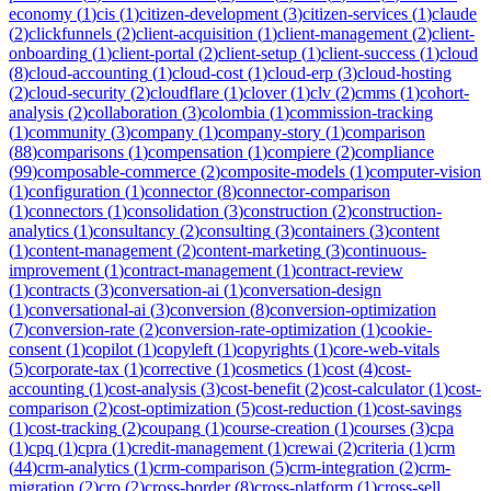
economy
(
1
)
cis
(
1
)
citizen-development
(
3
)
citizen-services
(
1
)
claude
(
2
)
clickfunnels
(
2
)
client-acquisition
(
1
)
client-management
(
2
)
client-
onboarding
(
1
)
client-portal
(
2
)
client-setup
(
1
)
client-success
(
1
)
cloud
(
8
)
cloud-accounting
(
1
)
cloud-cost
(
1
)
cloud-erp
(
3
)
cloud-hosting
(
2
)
cloud-security
(
2
)
cloudflare
(
1
)
clover
(
1
)
clv
(
2
)
cmms
(
1
)
cohort-
analysis
(
2
)
collaboration
(
3
)
colombia
(
1
)
commission-tracking
(
1
)
community
(
3
)
company
(
1
)
company-story
(
1
)
comparison
(
88
)
comparisons
(
1
)
compensation
(
1
)
compiere
(
2
)
compliance
(
99
)
composable-commerce
(
2
)
composite-models
(
1
)
computer-vision
(
1
)
configuration
(
1
)
connector
(
8
)
connector-comparison
(
1
)
connectors
(
1
)
consolidation
(
3
)
construction
(
2
)
construction-
analytics
(
1
)
consultancy
(
2
)
consulting
(
3
)
containers
(
3
)
content
(
1
)
content-management
(
2
)
content-marketing
(
3
)
continuous-
improvement
(
1
)
contract-management
(
1
)
contract-review
(
1
)
contracts
(
3
)
conversation-ai
(
1
)
conversation-design
(
1
)
conversational-ai
(
3
)
conversion
(
8
)
conversion-optimization
(
7
)
conversion-rate
(
2
)
conversion-rate-optimization
(
1
)
cookie-
consent
(
1
)
copilot
(
1
)
copyleft
(
1
)
copyrights
(
1
)
core-web-vitals
(
5
)
corporate-tax
(
1
)
corrective
(
1
)
cosmetics
(
1
)
cost
(
4
)
cost-
accounting
(
1
)
cost-analysis
(
3
)
cost-benefit
(
2
)
cost-calculator
(
1
)
cost-
comparison
(
2
)
cost-optimization
(
5
)
cost-reduction
(
1
)
cost-savings
(
1
)
cost-tracking
(
2
)
coupang
(
1
)
course-creation
(
1
)
courses
(
3
)
cpa
(
1
)
cpq
(
1
)
cpra
(
1
)
credit-management
(
1
)
crewai
(
2
)
criteria
(
1
)
crm
(
44
)
crm-analytics
(
1
)
crm-comparison
(
5
)
crm-integration
(
2
)
crm-
migration
(
2
)
cro
(
2
)
cross-border
(
8
)
cross-platform
(
1
)
cross-sell