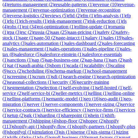
(
4
)
returns-management
(
2
)
reusable-patterns
(
1
)
revenue
(
10
)
revenue-
management
(
1
)
revenue-optimization
(
1
)
revenue-recognition
(
5
)
reverse-logistics
(
2
)
reviews
(
5
)
rfid
(
2
)
rfm
(
1
)
rfm-analysis
(
1
)
rfp
(
1
)
rfq
(
1
)
rich-results
(
1
)
risk-management
(
7
)
risk-reduction
(
1
)
rls
(
4
)
rohs
(
1
)
roi
(
34
)
roi-optimization
(
1
)
rolling-update
(
1
)
romania
(
1
)
rpa
(
3
)
rsc
(
2
)
russia
(
2
)
saas
(
25
)
saas-pricing
(
1
)
safety
(
2
)
safety-
stock
(
1
)
sage
(
1
)
sage-50
(
2
)
sage-intacct
(
1
)
salary
(
1
)
sales
(
19
)
sales-
analytics
(
3
)
sales-automation
(
1
)
sales-dashboard
(
2
)
sales-forecasting
(
1
)
sales-management
(
1
)
sales-operations
(
1
)
sales-pipeline
(
1
)
sales-
tax
(
8
)
salesforce
(
5
)
salesforce-einstein
(
1
)
salesforce-essentials
(
1
)
sanctions
(
1
)
sap
(
5
)
sap-business-one
(
2
)
sap-hana
(
1
)
sars
(
2
)
sasb
(
1
)
sat
(
1
)
saudi-arabia
(
3
)
sbom
(
1
)
scada
(
1
)
scalability
(
3
)
scaling
(
9
)
sccs
(
2
)
scheduling
(
6
)
schema-markup
(
1
)
school-management
(
1
)
screening
(
1
)
scrum
(
1
)
sdi
(
1
)
search-engine
(
1
)
search-optimization
(
2
)
seasonal-collections
(
1
)
security
(
36
)
security-training
(
1
)
segmentation
(
2
)
selection
(
1
)
self-evolving
(
1
)
self-hosted
(
1
)
self-
service
(
2
)
self-service-bi
(
2
)
seller-metrics
(
1
)
selling
(
1
)
selling-online
(
1
)
selling-platforms
(
1
)
semantic-model
(
1
)
seo
(
16
)
seo-audit
(
1
)
seo-
migration
(
1
)
server
(
1
)
server-components
(
1
)
server-sizing
(
2
)
service
(
1
)
service-contracts
(
1
)
service-efficiency
(
1
)
service-firms
(
1
)
services
(
1
)
setup
(
2
)
sgk
(
1
)
sharding
(
1
)
sharepoint
(
1
)
shein
(
1
)
shift-
management
(
3
)
shipping
(
4
)
shop-floor
(
2
)
shopee
(
2
)
shopify
(
113
)
shopify-api
(
1
)
shopify-flow
(
1
)
shopify-partners
(
1
)
shopify-plus
(
8
)
shopifyql
(
1
)
simulation
(
3
)
sis
(
1
)
sisense
(
1
)
six-sigma
(
1
)
sizing
(
1
)
skills
(
4
)
sku
(
1
)
sla
(
5
)
small-business
(
10
)
smart-factory
(
1
)
smart-