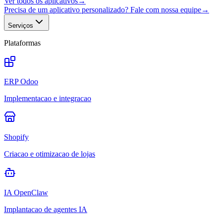
Ver todos os aplicativos
→
Precisa de um aplicativo personalizado? Fale com nossa equipe
→
Serviços
Plataformas
ERP Odoo
Implementacao e integracao
Shopify
Criacao e otimizacao de lojas
IA OpenClaw
Implantacao de agentes IA