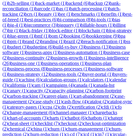
(
1
)
b2b-selling
(
1
)
back-market
(
1
)
backend
(
6
)
backup
(
2
)
bank-
reconciliation
(
1
)
barcode
(
1
)
bas
(
1
)
batch-processing
(
1
)
batch-
tracking
(
2
)
bcrs
(
1
)
beauty
(
1
)
bee
(
1
)
benchmarks
(
1
)
benefits
(
1
)
best-
of-breed
(
1
)
best-practices
(
6
)
bi-comparison
(
8
)
bi-tools
(
1
)
bias
(
1
)
big-4
(
1
)
bigcommerce
(
3
)
bigquery
(
1
)
billable-hours
(
1
)
billing
(
7
)
bir
(
1
)
black-friday
(
1
)
block-editor
(
1
)
blockchain
(
1
)
blog-strategy
(
1
)
blue-green
(
1
)
bmf
(
1
)
bom
(
2
)
booking
(
5
)
bookkeeping
(
9
)
bpa
(
1
)
bpm
(
1
)
brand
(
2
)
branding
(
1
)
brazil
(
2
)
breach-notification
(
1
)
bss
(
1
)
budget
(
3
)
budgeting
(
6
)
build-vs-buy
(
3
)
business
(
13
)
business
software
(
1
)
business-apps
(
1
)
business-automation
(
1
)
business-case
(
2
)
business-continuity
(
2
)
business-growth
(
1
)
business-intelligence
(
26
)
business-one
(
1
)
business-operations
(
1
)
business-plan
(
1
)
business-process
(
8
)
business-processes
(
1
)
business-software
(
1
)
business-strategy
(
12
)
business-tools
(
2
)
buyer-portal
(
1
)
buyers-
guide
(
1
)
caching
(
6
)
calculation-groups
(
1
)
calculators
(
1
)
calendar
(
3
)
california
(
1
)
cam
(
1
)
campaigns
(
4
)
canada
(
1
)
canada-hst
(
1
)
canary
(
1
)
capacity
(
2
)
capacity-planning
(
2
)
carbon-footprint
(
2
)
carbon-tracking
(
3
)
career-plans
(
1
)
cart-abandonment
(
2
)
case-
management
(
2
)
case-study
(
11
)
cash-flow
(
4
)
catalog
(
2
)
catalog-sync
(
1
)
category-pages
(
1
)
ccpa
(
2
)
cdn
(
2
)
certification
(
2
)
cfdi
(
1
)
cfo
(
2
)
change-management
(
6
)
channel-manager
(
1
)
chargebacks
(
1
)
chart-of-accounts
(
3
)
charts
(
1
)
chatbot
(
6
)
chatbots
(
1
)
chatgpt
(
2
)
cheat-sheet
(
1
)
checklist
(
7
)
checkout
(
2
)
checkout-optimization
(
2
)
chemical
(
2
)
china
(
1
)
churn
(
1
)
churn-management
(
1
)
churn-
prediction
(
2
)
churn-reduction
(
1
)
ci-cd
(
7
)
cicd
(
1
)
cin7
(
1
)
circular-