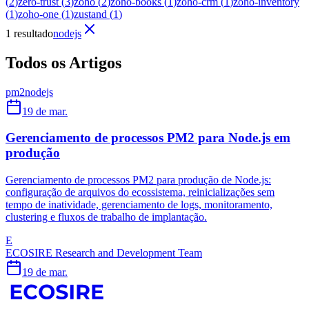
(
2
)
zero-trust
(
3
)
zoho
(
2
)
zoho-books
(
1
)
zoho-crm
(
1
)
zoho-inventory
(
1
)
zoho-one
(
1
)
zustand
(
1
)
1 resultado
nodejs
Todos os Artigos
pm2
nodejs
19 de mar.
Gerenciamento de processos PM2 para Node.js em
produção
Gerenciamento de processos PM2 para produção de Node.js:
configuração de arquivos do ecossistema, reinicializações sem
tempo de inatividade, gerenciamento de logs, monitoramento,
clustering e fluxos de trabalho de implantação.
E
ECOSIRE Research and Development Team
19 de mar.