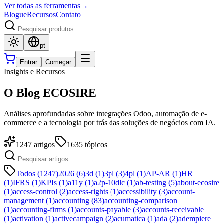
Ver todas as ferramentas
→
Blogue
Recursos
Contato
pt
Entrar
Começar
Insights e Recursos
O Blog ECOSIRE
Análises aprofundadas sobre integrações Odoo, automação de e-
commerce e a tecnologia por trás das soluções de negócios com IA.
1247
artigos
1635
tópicos
Todos (1247)
2026
(
6
)
3d
(
1
)
3pl
(
3
)
4pl
(
1
)
AP-AR
(
1
)
HR
(
1
)
IFRS
(
1
)
KPIs
(
1
)
a11y
(
1
)
a2p-10dlc
(
1
)
ab-testing
(
5
)
about-ecosire
(
1
)
access-control
(
2
)
access-rights
(
1
)
accessibility
(
3
)
account-
management
(
1
)
accounting
(
83
)
accounting-comparison
(
1
)
accounting-firms
(
1
)
accounts-payable
(
3
)
accounts-receivable
(
1
)
activation
(
1
)
activecampaign
(
2
)
acumatica
(
1
)
ada
(
2
)
adempiere