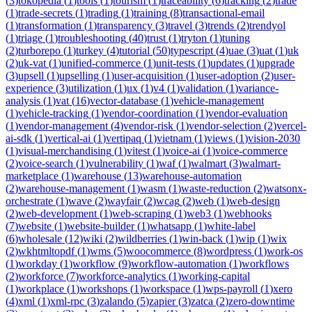
(
3
)
tokopedia
(
1
)
tools
(
1
)
tourism
(
1
)
traceability
(
6
)
tracking
(
2
)
trade
(
1
)
trade-secrets
(
1
)
trading
(
1
)
training
(
8
)
transactional-email
(
1
)
transformation
(
1
)
transparency
(
3
)
travel
(
3
)
trends
(
2
)
trendyol
(
1
)
triage
(
1
)
troubleshooting
(
40
)
trust
(
1
)
tryton
(
1
)
tuning
(
2
)
turborepo
(
1
)
turkey
(
4
)
tutorial
(
50
)
typescript
(
4
)
uae
(
3
)
uat
(
1
)
uk
(
2
)
uk-vat
(
1
)
unified-commerce
(
1
)
unit-tests
(
1
)
updates
(
1
)
upgrade
(
3
)
upsell
(
1
)
upselling
(
1
)
user-acquisition
(
1
)
user-adoption
(
2
)
user-
experience
(
3
)
utilization
(
1
)
ux
(
1
)
v4
(
1
)
validation
(
1
)
variance-
analysis
(
1
)
vat
(
16
)
vector-database
(
1
)
vehicle-management
(
1
)
vehicle-tracking
(
1
)
vendor-coordination
(
1
)
vendor-evaluation
(
1
)
vendor-management
(
4
)
vendor-risk
(
1
)
vendor-selection
(
2
)
vercel-
ai-sdk
(
1
)
vertical-ai
(
1
)
vertipaq
(
1
)
vietnam
(
1
)
views
(
1
)
vision-2030
(
1
)
visual-merchandising
(
1
)
vitest
(
1
)
voice-ai
(
1
)
voice-commerce
(
2
)
voice-search
(
1
)
vulnerability
(
1
)
waf
(
1
)
walmart
(
3
)
walmart-
marketplace
(
1
)
warehouse
(
13
)
warehouse-automation
(
2
)
warehouse-management
(
1
)
wasm
(
1
)
waste-reduction
(
2
)
watsonx-
orchestrate
(
1
)
wave
(
2
)
wayfair
(
2
)
wcag
(
2
)
web
(
1
)
web-design
(
2
)
web-development
(
1
)
web-scraping
(
1
)
web3
(
1
)
webhooks
(
7
)
website
(
1
)
website-builder
(
1
)
whatsapp
(
1
)
white-label
(
6
)
wholesale
(
12
)
wiki
(
2
)
wildberries
(
1
)
win-back
(
1
)
wip
(
1
)
wix
(
2
)
wkhtmltopdf
(
1
)
wms
(
5
)
woocommerce
(
8
)
wordpress
(
1
)
work-os
(
1
)
workday
(
1
)
workflow
(
9
)
workflow-automation
(
1
)
workflows
(
2
)
workforce
(
7
)
workforce-analytics
(
1
)
working-capital
(
1
)
workplace
(
1
)
workshops
(
1
)
workspace
(
1
)
wps-payroll
(
1
)
xero
(
4
)
xml
(
1
)
xml-rpc
(
3
)
zalando
(
5
)
zapier
(
3
)
zatca
(
2
)
zero-downtime