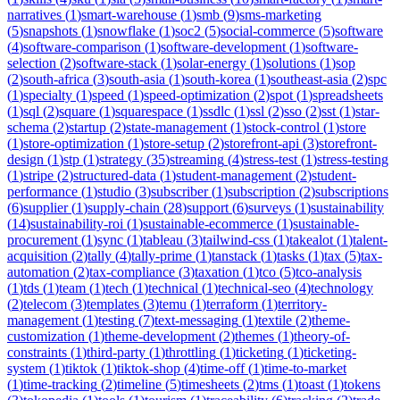
narratives
(
1
)
smart-warehouse
(
1
)
smb
(
9
)
sms-marketing
(
5
)
snapshots
(
1
)
snowflake
(
1
)
soc2
(
5
)
social-commerce
(
5
)
software
(
4
)
software-comparison
(
1
)
software-development
(
1
)
software-
selection
(
2
)
software-stack
(
1
)
solar-energy
(
1
)
solutions
(
1
)
sop
(
2
)
south-africa
(
3
)
south-asia
(
1
)
south-korea
(
1
)
southeast-asia
(
2
)
spc
(
1
)
specialty
(
1
)
speed
(
1
)
speed-optimization
(
2
)
spot
(
1
)
spreadsheets
(
1
)
sql
(
2
)
square
(
1
)
squarespace
(
1
)
ssdlc
(
1
)
ssl
(
2
)
sso
(
2
)
sst
(
1
)
star-
schema
(
2
)
startup
(
2
)
state-management
(
1
)
stock-control
(
1
)
store
(
1
)
store-optimization
(
1
)
store-setup
(
2
)
storefront-api
(
3
)
storefront-
design
(
1
)
stp
(
1
)
strategy
(
35
)
streaming
(
4
)
stress-test
(
1
)
stress-testing
(
1
)
stripe
(
2
)
structured-data
(
1
)
student-management
(
2
)
student-
performance
(
1
)
studio
(
3
)
subscriber
(
1
)
subscription
(
2
)
subscriptions
(
6
)
supplier
(
1
)
supply-chain
(
28
)
support
(
6
)
surveys
(
1
)
sustainability
(
14
)
sustainability-roi
(
1
)
sustainable-ecommerce
(
1
)
sustainable-
procurement
(
1
)
sync
(
1
)
tableau
(
3
)
tailwind-css
(
1
)
takealot
(
1
)
talent-
acquisition
(
2
)
tally
(
4
)
tally-prime
(
1
)
tanstack
(
1
)
tasks
(
1
)
tax
(
5
)
tax-
automation
(
2
)
tax-compliance
(
3
)
taxation
(
1
)
tco
(
5
)
tco-analysis
(
1
)
tds
(
1
)
team
(
1
)
tech
(
1
)
technical
(
1
)
technical-seo
(
4
)
technology
(
2
)
telecom
(
3
)
templates
(
3
)
temu
(
1
)
terraform
(
1
)
territory-
management
(
1
)
testing
(
7
)
text-messaging
(
1
)
textile
(
2
)
theme-
customization
(
1
)
theme-development
(
2
)
themes
(
1
)
theory-of-
constraints
(
1
)
third-party
(
1
)
throttling
(
1
)
ticketing
(
1
)
ticketing-
system
(
1
)
tiktok
(
1
)
tiktok-shop
(
4
)
time-off
(
1
)
time-to-market
(
1
)
time-tracking
(
2
)
timeline
(
5
)
timesheets
(
2
)
tms
(
1
)
toast
(
1
)
tokens