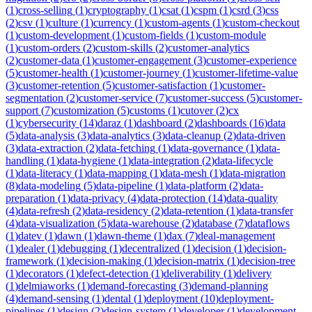
(
1
)
cross-selling
(
1
)
cryptography
(
1
)
csat
(
1
)
cspm
(
1
)
csrd
(
3
)
css
(
2
)
csv
(
1
)
culture
(
1
)
currency
(
1
)
custom-agents
(
1
)
custom-checkout
(
1
)
custom-development
(
1
)
custom-fields
(
1
)
custom-module
(
1
)
custom-orders
(
2
)
custom-skills
(
2
)
customer-analytics
(
2
)
customer-data
(
1
)
customer-engagement
(
3
)
customer-experience
(
5
)
customer-health
(
1
)
customer-journey
(
1
)
customer-lifetime-value
(
3
)
customer-retention
(
5
)
customer-satisfaction
(
1
)
customer-
segmentation
(
2
)
customer-service
(
7
)
customer-success
(
5
)
customer-
support
(
7
)
customization
(
5
)
customs
(
1
)
cutover
(
2
)
cx
(
1
)
cybersecurity
(
14
)
daraz
(
1
)
dashboard
(
2
)
dashboards
(
16
)
data
(
5
)
data-analysis
(
3
)
data-analytics
(
3
)
data-cleanup
(
2
)
data-driven
(
3
)
data-extraction
(
2
)
data-fetching
(
1
)
data-governance
(
1
)
data-
handling
(
1
)
data-hygiene
(
1
)
data-integration
(
2
)
data-lifecycle
(
1
)
data-literacy
(
1
)
data-mapping
(
1
)
data-mesh
(
1
)
data-migration
(
8
)
data-modeling
(
5
)
data-pipeline
(
1
)
data-platform
(
2
)
data-
preparation
(
1
)
data-privacy
(
4
)
data-protection
(
14
)
data-quality
(
4
)
data-refresh
(
2
)
data-residency
(
2
)
data-retention
(
1
)
data-transfer
(
4
)
data-visualization
(
5
)
data-warehouse
(
2
)
database
(
7
)
dataflows
(
1
)
datev
(
1
)
dawn
(
1
)
dawn-theme
(
1
)
dax
(
7
)
deal-management
(
1
)
dealer
(
1
)
debugging
(
1
)
decentralized
(
1
)
decision
(
1
)
decision-
framework
(
1
)
decision-making
(
1
)
decision-matrix
(
1
)
decision-tree
(
1
)
decorators
(
1
)
defect-detection
(
1
)
deliverability
(
1
)
delivery
(
1
)
delmiaworks
(
1
)
demand-forecasting
(
3
)
demand-planning
(
4
)
demand-sensing
(
1
)
dental
(
1
)
deployment
(
10
)
deployment-
pipelines
(
1
)
design
(
2
)
design-system
(
1
)
developer
(
1
)
development