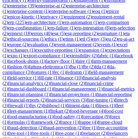
efficiency
(
1
)
energy-management
(
1
)
engagement
(
1
)
enrollment
(
2
)
enterprise
(
39
)
enterprise-ai
(
2
)
enterprise-architecture
(
1
)
enterprise-content
(
1
)
enterprise-software
(
1
)
eoq
(
1
)
epicor
(
2
)
epicor-kinetic
(
1
)
eprivacy
(
1
)
equipment
(
2
)
equipment-rental
(
2
)
erp
(
225
)
erp-architecture
(
1
)
erp-automation
(
1
)
erp-comparison
(
9
)
erp-configuration
(
1
)
erp-failure
(
1
)
erp-integration
(
8
)
erp-selection
(
2
)
erpnext
(
18
)
errors
(
40
)
esg
(
5
)
esg-reporting
(
2
)
esignature
(
1
)
eta
(
2
)
ethical-sourcing
(
1
)
ethics
(
1
)
etims
(
1
)
etl
(
5
)
etsy
(
3
)
eu
(
2
)
eu-ai-act
(
1
)
europe
(
2
)
evaluation
(
3
)
event-management
(
2
)
events
(
1
)
excel
(
3
)
exchanges
(
1
)
executive-reporting
(
1
)
expansion
(
1
)
expectations
(
1
)
expo
(
1
)
export-compliance
(
1
)
extensibility
(
2
)
fabric
(
1
)
facebook
(
1
)
facebook-shops
(
1
)
factory-floor
(
1
)
faire
(
1
)
farm-management
(
1
)
fashion
(
6
)
fattura-elettronica
(
1
)
fba
(
1
)
fbr
(
2
)
fda
(
1
)
fda-
compliance
(
3
)
features
(
1
)
fec
(
1
)
fedramp
(
1
)
field-management
(
1
)
field-service
(
1
)
fill-rate
(
1
)
finance
(
10
)
financial-analysis
(
2
)
financial-analytics
(
2
)
financial-close
(
2
)
financial-crime
(
1
)
financial-dashboard
(
1
)
financial-management
(
1
)
financial-metrics
(
1
)
financial-planning
(
1
)
financial-projections
(
1
)
financial-reporting
(
4
)
financial-reports
(
2
)
financial-services
(
3
)
fine-tuning
(
1
)
fintech
(
3
)
firewall
(
1
)
firs
(
2
)
fishbowl
(
1
)
fitment-data
(
1
)
fitness
(
1
)
fleet
(
1
)
fleet-management
(
1
)
flipkart
(
2
)
food-beverage
(
4
)
food-cost
(
1
)
food-manufacturing
(
1
)
food-safety
(
1
)
forecasting
(
9
)
forex
(
1
)
formulas
(
1
)
framework
(
2
)
france
(
1
)
frappe
(
4
)
frappe-cloud
(
1
)
fraud-detection
(
2
)
fraud-prevention
(
2
)
free
(
1
)
free-accounting
(
1
)
free-tool
(
1
)
free-tools
(
1
)
free-zone
(
1
)
freelancer
(
2
)
freelancers