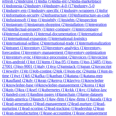
refresh
(
2
)
indexing
(
1
)
india
(
5
)
india-gst
(
2
)
india-marketplace
(
1
)
indonesia
(
2
)
industry
(
4
)
industry-4-0
(
17
)
industry-5-0
(
1
)
industry-erp
(
1
)
industry-specific
(
1
)
industry-wrappers
(
1
)
infor
(
1
)
information-security
(
2
)
infrastructure
(
10
)
infrastructure-as-code
(
1
)
infusionsoft
(
1
)
inp
(
1
)
insightly
(
1
)
insights
(
2
)
inspection
(
1
)
instagram
(
1
)
instagram-shopping
(
2
)
installation
(
1
)
integration
(
63
)
intellectual-property
(
1
)
inter-company
(
1
)
intercompany
(
4
)
internal-controls
(
1
)
internal-documentation
(
1
)
international
(
11
)
international-expansion
(
1
)
international-logistics
(
1
)
international-selling
(
2
)
international-trade
(
1
)
internationalization
(
2
)
intranet
(
1
)
inventory
(
33
)
inventory-analytics
(
1
)
inventory-
forecasting
(
1
)
inventory-management
(
5
)
inventory-optimization
(
1
)
inventory-sync
(
4
)
invoice-processing
(
2
)
invoices
(
1
)
invoicing
(
1
)
ios-android
(
1
)
iot
(
11
)
iqms
(
1
)
isa-95
(
1
)
isms
(
1
)
iso-13485
(
1
)
iso-
27001
(
3
)
iso-9001
(
1
)
italy
(
1
)
iva
(
2
)
jamstack
(
1
)
japan
(
2
)
javascript
(
1
)
jewelry
(
1
)
jit
(
1
)
job-costing
(
2
)
jpk
(
1
)
json-rpc
(
2
)
jumia
(
1
)
just-in-
time
(
1
)
jwt
(
1
)
k6
(
2
)
kafka
(
1
)
kanban
(
3
)
katana
(
1
)
katana-mrp
(
1
)
kaufland
(
2
)
kdv
(
1
)
keap
(
2
)
kenya
(
1
)
klaviyo
(
1
)
knowledge
(
1
)
knowledge-base
(
4
)
knowledge-management
(
2
)
korea
(
1
)
kpi
(
3
)
kpis
(
3
)
kra
(
1
)
ksef
(
1
)
kubernetes
(
1
)
kvkk
(
1
)
kyc
(
1
)
labor-law
(
1
)
landed-cost
(
1
)
landing-pages
(
4
)
langchain
(
3
)
large-datasets
(
1
)
latin-america
(
3
)
launch
(
1
)
law-firm
(
1
)
law-firms
(
1
)
lazada
(
1
)
lcp
(
1
)
lead-generation
(
3
)
lead-management
(
2
)
lead-nurture
(
1
)
lead-
nurturing
(
1
)
lead-scoring
(
2
)
lead-tracking
(
1
)
leadership
(
2
)
lean
(
1
)
lean-manufacturing
(
1
)
lease-accounting
(
1
)
lease-management