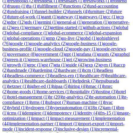
(
1
)
freshbooks
(
2
)
freshdesk
(
1
)
freshsales
(
1
)
freshworks
(
1
)
frontend
(
3
)
fruugo
(
1
)
fta
(
1
)
fulfillment
(
7
)
functions
(
2
)
fund-accounting
(
2
)
fundraising
(
1
)
funnel-builder
(
2
)
funnels
(
4
)
furniture
(
2
)
future
(
3
)
future-of-work
(
1
)
gantt
(
1
)
gateway
(
1
)
gateways
(
1
)
gcc
(
1
)
gcp
(
2
)
gdpr
(
12
)
gds
(
1
)
gemini
(
1
)
general-ai
(
1
)
generation
(
1
)
generative-
ai
(
2
)
geo
(
1
)
germany
(
23
)
getting-started
(
1
)
github-actions
(
3
)
global
(
3
)
global-compliance
(
1
)
global-ecommerce
(
1
)
global-expansion
(
1
)
global-operations
(
1
)
gmp
(
2
)
go-live
(
2
)
gobd
(
1
)
gohighlevel
(
76
)
google
(
1
)
google-analytics
(
2
)
google-business
(
1
)
google-
business-profile
(
1
)
google-cloud
(
2
)
google-pay
(
1
)
google-reviews
(
1
)
governance
(
8
)
government
(
3
)
gpt
(
1
)
grafana
(
1
)
grants
(
2
)
graphql
(
3
)
green-it
(
1
)
green-warehouse
(
1
)
gri
(
2
)
growing-business
(
1
)
growth
(
1
)
grpc
(
1
)
gst
(
7
)
gta
(
1
)
guide
(
43
)
gxp
(
2
)
gym
(
1
)
haccp
(
2
)
handmade
(
3
)
hardening
(
2
)
hardware
(
1
)
hcm
(
1
)
headless
(
4
)
headless-commerce
(
3
)
headless-erp
(
1
)
healthcare
(
9
)
healthcare-
analytics
(
1
)
healthcare-dashboards
(
1
)
helpdesk
(
7
)
hepsiburada
(
1
)
hetzner
(
1
)
higher-ed
(
1
)
hipaa
(
5
)
hiring
(
4
)
hmac
(
1
)
hmrc
(
2
)
home-goods
(
1
)
home-services
(
1
)
hospitality
(
5
)
hosting
(
3
)
hotel
(
1
)
hotel-management
(
1
)
hr
(
20
)
hr-analytics
(
2
)
hr-automation
(
1
)
hr-
compliance
(
1
)
hrms
(
1
)
hubspot
(
7
)
human-machine
(
1
)
hvac
(
2
)
hybrid
(
1
)
hydrogen
(
3
)
hyperautomation
(
1
)
i18n
(
2
)
iam
(
1
)
ibm
(
1
)
icms
(
1
)
idempiere
(
1
)
idempotency
(
1
)
identity
(
4
)
ifrs-15
(
1
)
image-
optimization
(
1
)
impact
(
1
)
impact-measurement
(
1
)
implementation
(
44
)
implementation-partner
(
1
)
import
(
1
)
import-export
(
1
)
import-
mode
(
1
)
incident-response
(
3
)
inclusive-design
(
1
)
incremental-