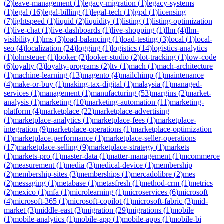
(
2
)
leave-management
(
1
)
legacy-migration
(
1
)
legacy-systems
(
1
)
legal
(
16
)
legal-billing
(
1
)
legal-tech
(
1
)
lgpd
(
1
)
licensing
(
7
)
lightspeed
(
1
)
liquid
(
2
)
liquidity
(
1
)
listing
(
1
)
listing-optimization
(
1
)
live-chat
(
1
)
live-dashboards
(
1
)
live-shopping
(
1
)
llm
(
4
)
llm-
visibility
(
1
)
lms
(
3
)
load-balancing
(
1
)
load-testing
(
3
)
local
(
1
)
local-
seo
(
4
)
localization
(
24
)
logging
(
1
)
logistics
(
14
)
logistics-analytics
(
1
)
lohnsteuer
(
1
)
looker
(
2
)
looker-studio
(
2
)
lot-tracking
(
1
)
low-code
(
6
)
loyalty
(
3
)
loyalty-programs
(
2
)
ltv
(
1
)
mach
(
1
)
mach-architecture
(
1
)
machine-learning
(
13
)
magento
(
4
)
mailchimp
(
1
)
maintenance
(
4
)
make-or-buy
(
1
)
making-tax-digital
(
1
)
malaysia
(
1
)
managed-
services
(
1
)
management
(
1
)
manufacturing
(
53
)
margins
(
2
)
market-
analysis
(
1
)
marketing
(
10
)
marketing-automation
(
11
)
marketing-
platform
(
4
)
marketplace
(
22
)
marketplace-advertising
(
1
)
marketplace-analytics
(
1
)
marketplace-fees
(
1
)
marketplace-
integration
(
9
)
marketplace-operations
(
1
)
marketplace-optimization
(
1
)
marketplace-performance
(
1
)
marketplace-seller-operations
(
17
)
marketplace-selling
(
9
)
marketplace-strategy
(
1
)
markets
(
1
)
markets-pro
(
1
)
master-data
(
1
)
matter-management
(
1
)
mcommerce
(
2
)
measurement
(
1
)
media
(
3
)
medical-device
(
1
)
membership
(
2
)
membership-sites
(
3
)
memberships
(
1
)
mercadolibre
(
2
)
mes
(
2
)
messaging
(
1
)
metabase
(
1
)
metasfresh
(
1
)
method-crm
(
1
)
metrics
(
2
)
mexico
(
1
)
mfa
(
1
)
microlearning
(
1
)
microservices
(
6
)
microsoft
(
4
)
microsoft-365
(
1
)
microsoft-copilot
(
1
)
microsoft-fabric
(
3
)
mid-
market
(
3
)
middle-east
(
3
)
migration
(
29
)
migrations
(
1
)
mobile
(
1
)
mobile-analytics
(
1
)
mobile-app
(
1
)
mobile-apps
(
1
)
mobile-bi