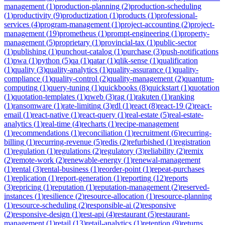
management
(
1
)
production-planning
(
2
)
production-scheduling
(
1
)
productivity
(
9
)
productization
(
1
)
products
(
1
)
professional-
services
(
4
)
program-management
(
1
)
project-accounting
(
2
)
project-
management
(
19
)
prometheus
(
1
)
prompt-engineering
(
1
)
property-
management
(
5
)
proprietary
(
1
)
provincial-tax
(
1
)
public-sector
(
1
)
publishing
(
1
)
punchout-catalog
(
1
)
purchase
(
3
)
push-notifications
(
1
)
pwa
(
1
)
python
(
5
)
qa
(
1
)
qatar
(
1
)
qlik-sense
(
1
)
qualification
(
1
)
quality
(
3
)
quality-analytics
(
1
)
quality-assurance
(
1
)
quality-
compliance
(
1
)
quality-control
(
2
)
quality-management
(
2
)
quantum-
computing
(
1
)
query-tuning
(
1
)
quickbooks
(
8
)
quickstart
(
1
)
quotation
(
1
)
quotation-templates
(
1
)
qweb
(
3
)
rag
(
1
)
rakuten
(
1
)
ranking
(
1
)
ransomware
(
1
)
rate-limiting
(
3
)
rdl
(
1
)
react
(
8
)
react-19
(
2
)
react-
email
(
1
)
react-native
(
1
)
react-query
(
1
)
real-estate
(
5
)
real-estate-
analytics
(
1
)
real-time
(
4
)
recharts
(
1
)
recipe-management
(
1
)
recommendations
(
1
)
reconciliation
(
1
)
recruitment
(
6
)
recurring-
billing
(
1
)
recurring-revenue
(
5
)
redis
(
2
)
refurbished
(
1
)
registration
(
1
)
regulation
(
1
)
regulations
(
2
)
regulatory
(
3
)
reliability
(
2
)
remix
(
2
)
remote-work
(
2
)
renewable-energy
(
1
)
renewal-management
(
1
)
rental
(
3
)
rental-business
(
1
)
reorder-point
(
1
)
repeat-purchases
(
1
)
replication
(
1
)
report-generation
(
1
)
reporting
(
12
)
reports
(
3
)
repricing
(
1
)
reputation
(
1
)
reputation-management
(
2
)
reserved-
instances
(
1
)
resilience
(
2
)
resource-allocation
(
1
)
resource-planning
(
1
)
resource-scheduling
(
2
)
responsible-ai
(
2
)
responsive
(
2
)
responsive-design
(
1
)
rest-api
(
4
)
restaurant
(
5
)
restaurant-
management
(
1
)
retail
(
13
)
retail-analytics
(
1
)
retention
(
9
)
returns