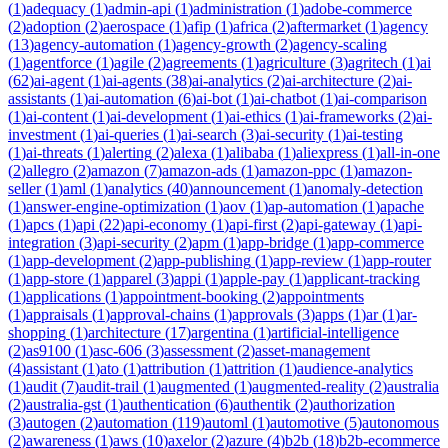
(
1
)
adequacy
(
1
)
admin-api
(
1
)
administration
(
1
)
adobe-commerce
(
2
)
adoption
(
2
)
aerospace
(
1
)
afip
(
1
)
africa
(
2
)
aftermarket
(
1
)
agency
(
13
)
agency-automation
(
1
)
agency-growth
(
2
)
agency-scaling
(
1
)
agentforce
(
1
)
agile
(
2
)
agreements
(
1
)
agriculture
(
3
)
agritech
(
1
)
ai
(
62
)
ai-agent
(
1
)
ai-agents
(
38
)
ai-analytics
(
2
)
ai-architecture
(
2
)
ai-
assistants
(
1
)
ai-automation
(
6
)
ai-bot
(
1
)
ai-chatbot
(
1
)
ai-comparison
(
1
)
ai-content
(
1
)
ai-development
(
1
)
ai-ethics
(
1
)
ai-frameworks
(
2
)
ai-
investment
(
1
)
ai-queries
(
1
)
ai-search
(
3
)
ai-security
(
1
)
ai-testing
(
1
)
ai-threats
(
1
)
alerting
(
2
)
alexa
(
1
)
alibaba
(
1
)
aliexpress
(
1
)
all-in-one
(
2
)
allegro
(
2
)
amazon
(
7
)
amazon-ads
(
1
)
amazon-ppc
(
1
)
amazon-
seller
(
1
)
aml
(
1
)
analytics
(
40
)
announcement
(
1
)
anomaly-detection
(
1
)
answer-engine-optimization
(
1
)
aov
(
1
)
ap-automation
(
1
)
apache
(
1
)
apcs
(
1
)
api
(
22
)
api-economy
(
1
)
api-first
(
2
)
api-gateway
(
1
)
api-
integration
(
3
)
api-security
(
2
)
apm
(
1
)
app-bridge
(
1
)
app-commerce
(
1
)
app-development
(
2
)
app-publishing
(
1
)
app-review
(
1
)
app-router
(
1
)
app-store
(
1
)
apparel
(
3
)
appi
(
1
)
apple-pay
(
1
)
applicant-tracking
(
1
)
applications
(
1
)
appointment-booking
(
2
)
appointments
(
1
)
appraisals
(
1
)
approval-chains
(
1
)
approvals
(
3
)
apps
(
1
)
ar
(
1
)
ar-
shopping
(
1
)
architecture
(
17
)
argentina
(
1
)
artificial-intelligence
(
2
)
as9100
(
1
)
asc-606
(
3
)
assessment
(
2
)
asset-management
(
4
)
assistant
(
1
)
ato
(
1
)
attribution
(
1
)
attrition
(
1
)
audience-analytics
(
1
)
audit
(
7
)
audit-trail
(
1
)
augmented
(
1
)
augmented-reality
(
2
)
australia
(
2
)
australia-gst
(
1
)
authentication
(
6
)
authentik
(
2
)
authorization
(
3
)
autogen
(
2
)
automation
(
119
)
automl
(
1
)
automotive
(
5
)
autonomous
(
2
)
awareness
(
1
)
aws
(
10
)
axelor
(
2
)
azure
(
4
)
b2b
(
18
)
b2b-ecommerce