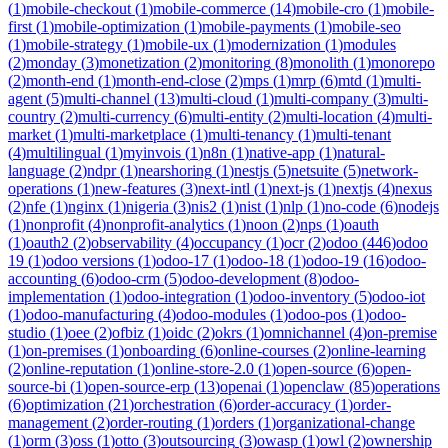
(
1
)
mobile-checkout
(
1
)
mobile-commerce
(
14
)
mobile-cro
(
1
)
mobile-
first
(
1
)
mobile-optimization
(
1
)
mobile-payments
(
1
)
mobile-seo
(
1
)
mobile-strategy
(
1
)
mobile-ux
(
1
)
modernization
(
1
)
modules
(
2
)
monday
(
3
)
monetization
(
2
)
monitoring
(
8
)
monolith
(
1
)
monorepo
(
2
)
month-end
(
1
)
month-end-close
(
2
)
mps
(
1
)
mrp
(
6
)
mtd
(
1
)
multi-
agent
(
5
)
multi-channel
(
13
)
multi-cloud
(
1
)
multi-company
(
3
)
multi-
country
(
2
)
multi-currency
(
6
)
multi-entity
(
2
)
multi-location
(
4
)
multi-
market
(
1
)
multi-marketplace
(
1
)
multi-tenancy
(
1
)
multi-tenant
(
4
)
multilingual
(
1
)
myinvois
(
1
)
n8n
(
1
)
native-app
(
1
)
natural-
language
(
2
)
ndpr
(
1
)
nearshoring
(
1
)
nestjs
(
5
)
netsuite
(
5
)
network-
operations
(
1
)
new-features
(
3
)
next-intl
(
1
)
next-js
(
1
)
nextjs
(
4
)
nexus
(
2
)
nfe
(
1
)
nginx
(
1
)
nigeria
(
3
)
nis2
(
1
)
nist
(
1
)
nlp
(
1
)
no-code
(
6
)
nodejs
(
1
)
nonprofit
(
4
)
nonprofit-analytics
(
1
)
noon
(
2
)
nps
(
1
)
oauth
(
1
)
oauth2
(
2
)
observability
(
4
)
occupancy
(
1
)
ocr
(
2
)
odoo
(
446
)
odoo
19
(
1
)
odoo versions
(
1
)
odoo-17
(
1
)
odoo-18
(
1
)
odoo-19
(
16
)
odoo-
accounting
(
6
)
odoo-crm
(
5
)
odoo-development
(
8
)
odoo-
implementation
(
1
)
odoo-integration
(
1
)
odoo-inventory
(
5
)
odoo-iot
(
1
)
odoo-manufacturing
(
4
)
odoo-modules
(
1
)
odoo-pos
(
1
)
odoo-
studio
(
1
)
oee
(
2
)
ofbiz
(
1
)
oidc
(
2
)
okrs
(
1
)
omnichannel
(
4
)
on-premise
(
1
)
on-premises
(
1
)
onboarding
(
6
)
online-courses
(
2
)
online-learning
(
2
)
online-reputation
(
1
)
online-store-2.0
(
1
)
open-source
(
6
)
open-
source-bi
(
1
)
open-source-erp
(
13
)
openai
(
1
)
openclaw
(
85
)
operations
(
6
)
optimization
(
21
)
orchestration
(
6
)
order-accuracy
(
1
)
order-
management
(
2
)
order-routing
(
1
)
orders
(
1
)
organizational-change
(
1
)
orm
(
3
)
oss
(
1
)
otto
(
3
)
outsourcing
(
3
)
owasp
(
1
)
owl
(
2
)
ownership