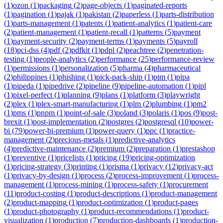
(
1
)
ozon
(
1
)
packaging
(
2
)
page-objects
(
1
)
paginated-reports
(
1
)
pagination
(
1
)
pajak
(
1
)
pakistan
(
2
)
paperless
(
1
)
parts-distribution
(
1
)
parts-management
(
1
)
patents
(
1
)
patient-analytics
(
1
)
patient-care
(
2
)
patient-management
(
1
)
patient-recall
(
1
)
patterns
(
5
)
payment
(
1
)
payment-security
(
2
)
payment-terms
(
1
)
payments
(
5
)
payroll
(
18
)
pci-dss
(
4
)
pdf
(
2
)
pdfkit
(
1
)
pdpl
(
2
)
peachtree
(
2
)
penetration-
testing
(
1
)
people-analytics
(
2
)
performance
(
25
)
performance-review
(
1
)
permissions
(
1
)
personalization
(
5
)
pharma
(
4
)
pharmaceutical
(
2
)
philippines
(
1
)
phishing
(
1
)
pick-pack-ship
(
1
)
pim
(
1
)
pipa
(
1
)
pipeda
(
1
)
pipedrive
(
2
)
pipeline
(
9
)
pipeline-automation
(
1
)
pipl
(
1
)
pixel-perfect
(
1
)
planning
(
9
)
plans
(
1
)
platform
(
3
)
playwright
(
2
)
plex
(
1
)
plex-smart-manufacturing
(
1
)
plm
(
2
)
plumbing
(
1
)
pm2
(
1
)
pms
(
1
)
pnpm
(
1
)
point-of-sale
(
3
)
poland
(
3
)
polaris
(
1
)
pos
(
9
)
post-
brexit
(
1
)
post-implementation
(
2
)
postgres
(
2
)
postgresql
(
10
)
power-
bi
(
79
)
power-bi-premium
(
1
)
power-query
(
1
)
ppc
(
1
)
practice-
management
(
2
)
precious-metals
(
1
)
predictive-analytics
(
4
)
predictive-maintenance
(
2
)
premium
(
2
)
preparation
(
1
)
prestashop
(
1
)
preventive
(
1
)
pricelists
(
1
)
pricing
(
19
)
pricing-optimization
(
1
)
pricing-strategy
(
3
)
printing
(
1
)
prisma
(
1
)
privacy
(
12
)
privacy-act
(
1
)
privacy-by-design
(
1
)
process
(
2
)
process-improvement
(
1
)
process-
management
(
1
)
process-mining
(
1
)
process-safety
(
1
)
procurement
(
11
)
product-costing
(
1
)
product-descriptions
(
1
)
product-management
(
2
)
product-mapping
(
1
)
product-optimization
(
1
)
product-pages
(
1
)
product-photography
(
1
)
product-recommendations
(
1
)
product-
visualization
(
1
)
production
(
7
)
production-dashboards
(
1
)
production-