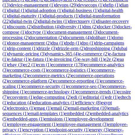
(
13
)
device-management
(
1
)
devops
(
29
)
devsecops
(
1
)
dgfip
(
1
)
dian
(
1
)
digital
(
1
)
digital-adoption
(
1
)
digital-business
(
1
)
digital-health
(
1
)
digital-maturity
(
1
)
digital-products
(
1
)
digital-transformation
(
22
)
digital-twin
(
2
)
digital-twins
(
1
)
directquery
(
1
)
disaster-recovery
(
1
)
discounts
(
2
)
distribution
(
4
)
diversity
(
1
)
dms
(
2
)
docker
(
3
)
docker-
compose
(
1
)
doctype
(
1
)
document-management
(
3
)
document-
processing
(
2
)
documentation
(
2
)
documents
(
4
)
dolibarr
(
1
)
domo
(
1
)
donor-management
(
2
)
dpa
(
1
)
dpdp
(
1
)
dpo
(
1
)
drip-campaigns
(
1
)
drip-content
(
1
)
drizzle
(
3
)
drizzle-orm
(
2
)
dropshipping
(
3
)
dubai
(
1
)
dynamic-pricing
(
3
)
dynamics-365
(
4
)
e-commerce
(
2
)
e-factura
(
1
)
e-faktur
(
1
)
e-fatura
(
1
)
e-invoicing
(
5
)
e-way-bill
(
1
)
e2e
(
2
)
eaa
(
1
)
ebay
(
3
)
ec2
(
1
)
ecm
(
1
)
ecommerce
(
178
)
ecommerce-analytics
(
3
)
ecommerce-costs
(
1
)
ecommerce-logistics
(
1
)
ecommerce-
marketing
(
2
)
ecommerce-metrics
(
2
)
ecommerce-operations
(
2
)
ecommerce-platform
(
2
)
ecommerce-reporting
(
1
)
ecommerce-
scaling
(
1
)
ecommerce-security
(
1
)
ecommerce-seo
(
3
)
ecommerce-
shipping
(
1
)
ecommerce-technology
(
1
)
ecommerce-trends
(
1
)
ecosire
(
7
)
ecosystem
(
1
)
edge-computing
(
2
)
edi
(
1
)
editorial
(
1
)
edr
(
1
)
edtech
(
1
)
education
(
4
)
education-analytics
(
1
)
efficiency
(
8
)
egypt
(
2
)
electronics
(
1
)
emag
(
1
)
email
(
2
)
email-marketing
(
10
)
email-
sequences
(
1
)
email-templates
(
1
)
embedded
(
2
)
embedded-analytics
(
5
)
embedded-apps
(
1
)
emissions
(
1
)
employee-development
(
1
)
employee-engagement
(
1
)
employee-management
(
3
)
employee-
privacy
(
1
)
encryption
(
1
)
endpoint-security
(
1
)
energy
(
3
)
energy-