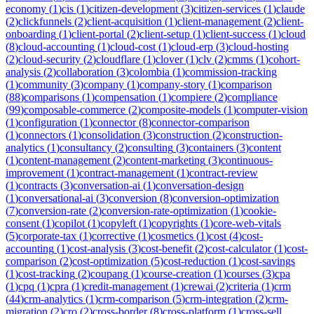
economy
(
1
)
cis
(
1
)
citizen-development
(
3
)
citizen-services
(
1
)
claude
(
2
)
clickfunnels
(
2
)
client-acquisition
(
1
)
client-management
(
2
)
client-
onboarding
(
1
)
client-portal
(
2
)
client-setup
(
1
)
client-success
(
1
)
cloud
(
8
)
cloud-accounting
(
1
)
cloud-cost
(
1
)
cloud-erp
(
3
)
cloud-hosting
(
2
)
cloud-security
(
2
)
cloudflare
(
1
)
clover
(
1
)
clv
(
2
)
cmms
(
1
)
cohort-
analysis
(
2
)
collaboration
(
3
)
colombia
(
1
)
commission-tracking
(
1
)
community
(
3
)
company
(
1
)
company-story
(
1
)
comparison
(
88
)
comparisons
(
1
)
compensation
(
1
)
compiere
(
2
)
compliance
(
99
)
composable-commerce
(
2
)
composite-models
(
1
)
computer-vision
(
1
)
configuration
(
1
)
connector
(
8
)
connector-comparison
(
1
)
connectors
(
1
)
consolidation
(
3
)
construction
(
2
)
construction-
analytics
(
1
)
consultancy
(
2
)
consulting
(
3
)
containers
(
3
)
content
(
1
)
content-management
(
2
)
content-marketing
(
3
)
continuous-
improvement
(
1
)
contract-management
(
1
)
contract-review
(
1
)
contracts
(
3
)
conversation-ai
(
1
)
conversation-design
(
1
)
conversational-ai
(
3
)
conversion
(
8
)
conversion-optimization
(
7
)
conversion-rate
(
2
)
conversion-rate-optimization
(
1
)
cookie-
consent
(
1
)
copilot
(
1
)
copyleft
(
1
)
copyrights
(
1
)
core-web-vitals
(
5
)
corporate-tax
(
1
)
corrective
(
1
)
cosmetics
(
1
)
cost
(
4
)
cost-
accounting
(
1
)
cost-analysis
(
3
)
cost-benefit
(
2
)
cost-calculator
(
1
)
cost-
comparison
(
2
)
cost-optimization
(
5
)
cost-reduction
(
1
)
cost-savings
(
1
)
cost-tracking
(
2
)
coupang
(
1
)
course-creation
(
1
)
courses
(
3
)
cpa
(
1
)
cpq
(
1
)
cpra
(
1
)
credit-management
(
1
)
crewai
(
2
)
criteria
(
1
)
crm
(
44
)
crm-analytics
(
1
)
crm-comparison
(
5
)
crm-integration
(
2
)
crm-
migration
(
2
)
cro
(
2
)
cross-border
(
8
)
cross-platform
(
1
)
cross-sell