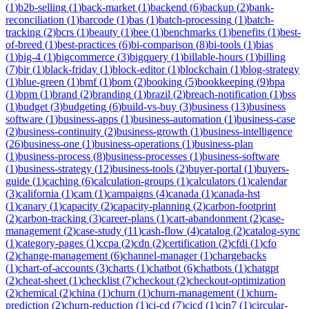
(
1
)
b2b-selling
(
1
)
back-market
(
1
)
backend
(
6
)
backup
(
2
)
bank-
reconciliation
(
1
)
barcode
(
1
)
bas
(
1
)
batch-processing
(
1
)
batch-
tracking
(
2
)
bcrs
(
1
)
beauty
(
1
)
bee
(
1
)
benchmarks
(
1
)
benefits
(
1
)
best-
of-breed
(
1
)
best-practices
(
6
)
bi-comparison
(
8
)
bi-tools
(
1
)
bias
(
1
)
big-4
(
1
)
bigcommerce
(
3
)
bigquery
(
1
)
billable-hours
(
1
)
billing
(
7
)
bir
(
1
)
black-friday
(
1
)
block-editor
(
1
)
blockchain
(
1
)
blog-strategy
(
1
)
blue-green
(
1
)
bmf
(
1
)
bom
(
2
)
booking
(
5
)
bookkeeping
(
9
)
bpa
(
1
)
bpm
(
1
)
brand
(
2
)
branding
(
1
)
brazil
(
2
)
breach-notification
(
1
)
bss
(
1
)
budget
(
3
)
budgeting
(
6
)
build-vs-buy
(
3
)
business
(
13
)
business
software
(
1
)
business-apps
(
1
)
business-automation
(
1
)
business-case
(
2
)
business-continuity
(
2
)
business-growth
(
1
)
business-intelligence
(
26
)
business-one
(
1
)
business-operations
(
1
)
business-plan
(
1
)
business-process
(
8
)
business-processes
(
1
)
business-software
(
1
)
business-strategy
(
12
)
business-tools
(
2
)
buyer-portal
(
1
)
buyers-
guide
(
1
)
caching
(
6
)
calculation-groups
(
1
)
calculators
(
1
)
calendar
(
3
)
california
(
1
)
cam
(
1
)
campaigns
(
4
)
canada
(
1
)
canada-hst
(
1
)
canary
(
1
)
capacity
(
2
)
capacity-planning
(
2
)
carbon-footprint
(
2
)
carbon-tracking
(
3
)
career-plans
(
1
)
cart-abandonment
(
2
)
case-
management
(
2
)
case-study
(
11
)
cash-flow
(
4
)
catalog
(
2
)
catalog-sync
(
1
)
category-pages
(
1
)
ccpa
(
2
)
cdn
(
2
)
certification
(
2
)
cfdi
(
1
)
cfo
(
2
)
change-management
(
6
)
channel-manager
(
1
)
chargebacks
(
1
)
chart-of-accounts
(
3
)
charts
(
1
)
chatbot
(
6
)
chatbots
(
1
)
chatgpt
(
2
)
cheat-sheet
(
1
)
checklist
(
7
)
checkout
(
2
)
checkout-optimization
(
2
)
chemical
(
2
)
china
(
1
)
churn
(
1
)
churn-management
(
1
)
churn-
prediction
(
2
)
churn-reduction
(
1
)
ci-cd
(
7
)
cicd
(
1
)
cin7
(
1
)
circular-