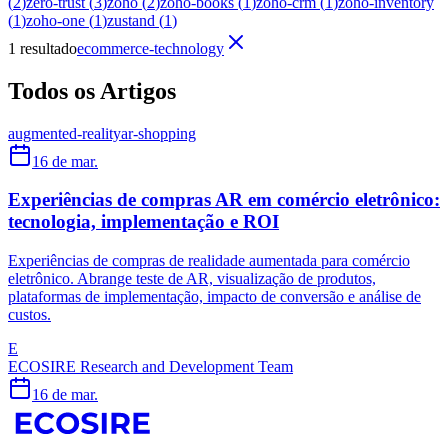
(
2
)
zero-trust
(
3
)
zoho
(
2
)
zoho-books
(
1
)
zoho-crm
(
1
)
zoho-inventory
(
1
)
zoho-one
(
1
)
zustand
(
1
)
1 resultado
ecommerce-technology
Todos os Artigos
augmented-reality
ar-shopping
16 de mar.
Experiências de compras AR em comércio eletrônico:
tecnologia, implementação e ROI
Experiências de compras de realidade aumentada para comércio
eletrônico. Abrange teste de AR, visualização de produtos,
plataformas de implementação, impacto de conversão e análise de
custos.
E
ECOSIRE Research and Development Team
16 de mar.