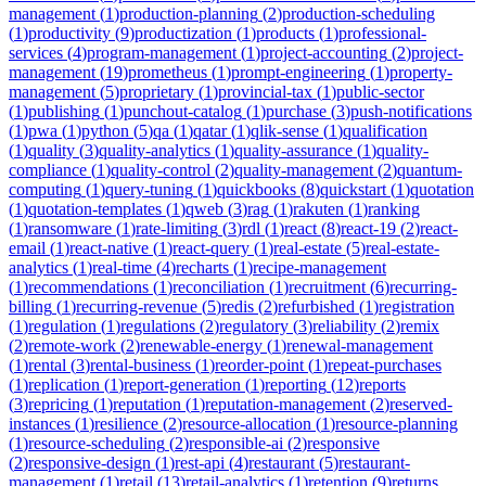
management
(
1
)
production-planning
(
2
)
production-scheduling
(
1
)
productivity
(
9
)
productization
(
1
)
products
(
1
)
professional-
services
(
4
)
program-management
(
1
)
project-accounting
(
2
)
project-
management
(
19
)
prometheus
(
1
)
prompt-engineering
(
1
)
property-
management
(
5
)
proprietary
(
1
)
provincial-tax
(
1
)
public-sector
(
1
)
publishing
(
1
)
punchout-catalog
(
1
)
purchase
(
3
)
push-notifications
(
1
)
pwa
(
1
)
python
(
5
)
qa
(
1
)
qatar
(
1
)
qlik-sense
(
1
)
qualification
(
1
)
quality
(
3
)
quality-analytics
(
1
)
quality-assurance
(
1
)
quality-
compliance
(
1
)
quality-control
(
2
)
quality-management
(
2
)
quantum-
computing
(
1
)
query-tuning
(
1
)
quickbooks
(
8
)
quickstart
(
1
)
quotation
(
1
)
quotation-templates
(
1
)
qweb
(
3
)
rag
(
1
)
rakuten
(
1
)
ranking
(
1
)
ransomware
(
1
)
rate-limiting
(
3
)
rdl
(
1
)
react
(
8
)
react-19
(
2
)
react-
email
(
1
)
react-native
(
1
)
react-query
(
1
)
real-estate
(
5
)
real-estate-
analytics
(
1
)
real-time
(
4
)
recharts
(
1
)
recipe-management
(
1
)
recommendations
(
1
)
reconciliation
(
1
)
recruitment
(
6
)
recurring-
billing
(
1
)
recurring-revenue
(
5
)
redis
(
2
)
refurbished
(
1
)
registration
(
1
)
regulation
(
1
)
regulations
(
2
)
regulatory
(
3
)
reliability
(
2
)
remix
(
2
)
remote-work
(
2
)
renewable-energy
(
1
)
renewal-management
(
1
)
rental
(
3
)
rental-business
(
1
)
reorder-point
(
1
)
repeat-purchases
(
1
)
replication
(
1
)
report-generation
(
1
)
reporting
(
12
)
reports
(
3
)
repricing
(
1
)
reputation
(
1
)
reputation-management
(
2
)
reserved-
instances
(
1
)
resilience
(
2
)
resource-allocation
(
1
)
resource-planning
(
1
)
resource-scheduling
(
2
)
responsible-ai
(
2
)
responsive
(
2
)
responsive-design
(
1
)
rest-api
(
4
)
restaurant
(
5
)
restaurant-
management
(
1
)
retail
(
13
)
retail-analytics
(
1
)
retention
(
9
)
returns