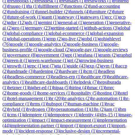
(
1
)
freshbooks
(
2
)
freshdesk
(
1
)
freshsales
(
1
)
freshworks
(
1
)
frontend
(
3
)
fruugo
(
1
)
fta
(
1
)
fulfillment
(
7
)
functions
(
2
)
fund-accounting
(
2
)
fundraising
(
1
)
funnel-builder
(
2
)
funnels
(
4
)
furniture
(
2
)
future
(
3
)
future-of-work
(
1
)
gantt
(
1
)
gateway
(
1
)
gateways
(
1
)
gcc
(
1
)
gcp
(
2
)
gdpr
(
12
)
gds
(
1
)
gemini
(
1
)
general-ai
(
1
)
generation
(
1
)
generative-
ai
(
2
)
geo
(
1
)
germany
(
23
)
getting-started
(
1
)
github-actions
(
3
)
global
(
3
)
global-compliance
(
1
)
global-ecommerce
(
1
)
global-expansion
(
1
)
global-operations
(
1
)
gmp
(
2
)
go-live
(
2
)
gobd
(
1
)
gohighlevel
(
76
)
google
(
1
)
google-analytics
(
2
)
google-business
(
1
)
google-
business-profile
(
1
)
google-cloud
(
2
)
google-pay
(
1
)
google-reviews
(
1
)
governance
(
8
)
government
(
3
)
gpt
(
1
)
grafana
(
1
)
grants
(
2
)
graphql
(
3
)
green-it
(
1
)
green-warehouse
(
1
)
gri
(
2
)
growing-business
(
1
)
growth
(
1
)
grpc
(
1
)
gst
(
7
)
gta
(
1
)
guide
(
43
)
gxp
(
2
)
gym
(
1
)
haccp
(
2
)
handmade
(
3
)
hardening
(
2
)
hardware
(
1
)
hcm
(
1
)
headless
(
4
)
headless-commerce
(
3
)
headless-erp
(
1
)
healthcare
(
9
)
healthcare-
analytics
(
1
)
healthcare-dashboards
(
1
)
helpdesk
(
7
)
hepsiburada
(
1
)
hetzner
(
1
)
higher-ed
(
1
)
hipaa
(
5
)
hiring
(
4
)
hmac
(
1
)
hmrc
(
2
)
home-goods
(
1
)
home-services
(
1
)
hospitality
(
5
)
hosting
(
3
)
hotel
(
1
)
hotel-management
(
1
)
hr
(
20
)
hr-analytics
(
2
)
hr-automation
(
1
)
hr-
compliance
(
1
)
hrms
(
1
)
hubspot
(
7
)
human-machine
(
1
)
hvac
(
2
)
hybrid
(
1
)
hydrogen
(
3
)
hyperautomation
(
1
)
i18n
(
2
)
iam
(
1
)
ibm
(
1
)
icms
(
1
)
idempiere
(
1
)
idempotency
(
1
)
identity
(
4
)
ifrs-15
(
1
)
image-
optimization
(
1
)
impact
(
1
)
impact-measurement
(
1
)
implementation
(
44
)
implementation-partner
(
1
)
import
(
1
)
import-export
(
1
)
import-
mode
(
1
)
incident-response
(
3
)
inclusive-design
(
1
)
incremental-