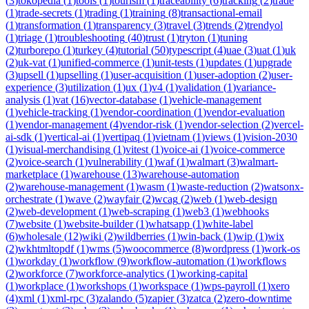
(
3
)
tokopedia
(
1
)
tools
(
1
)
tourism
(
1
)
traceability
(
6
)
tracking
(
2
)
trade
(
1
)
trade-secrets
(
1
)
trading
(
1
)
training
(
8
)
transactional-email
(
1
)
transformation
(
1
)
transparency
(
3
)
travel
(
3
)
trends
(
2
)
trendyol
(
1
)
triage
(
1
)
troubleshooting
(
40
)
trust
(
1
)
tryton
(
1
)
tuning
(
2
)
turborepo
(
1
)
turkey
(
4
)
tutorial
(
50
)
typescript
(
4
)
uae
(
3
)
uat
(
1
)
uk
(
2
)
uk-vat
(
1
)
unified-commerce
(
1
)
unit-tests
(
1
)
updates
(
1
)
upgrade
(
3
)
upsell
(
1
)
upselling
(
1
)
user-acquisition
(
1
)
user-adoption
(
2
)
user-
experience
(
3
)
utilization
(
1
)
ux
(
1
)
v4
(
1
)
validation
(
1
)
variance-
analysis
(
1
)
vat
(
16
)
vector-database
(
1
)
vehicle-management
(
1
)
vehicle-tracking
(
1
)
vendor-coordination
(
1
)
vendor-evaluation
(
1
)
vendor-management
(
4
)
vendor-risk
(
1
)
vendor-selection
(
2
)
vercel-
ai-sdk
(
1
)
vertical-ai
(
1
)
vertipaq
(
1
)
vietnam
(
1
)
views
(
1
)
vision-2030
(
1
)
visual-merchandising
(
1
)
vitest
(
1
)
voice-ai
(
1
)
voice-commerce
(
2
)
voice-search
(
1
)
vulnerability
(
1
)
waf
(
1
)
walmart
(
3
)
walmart-
marketplace
(
1
)
warehouse
(
13
)
warehouse-automation
(
2
)
warehouse-management
(
1
)
wasm
(
1
)
waste-reduction
(
2
)
watsonx-
orchestrate
(
1
)
wave
(
2
)
wayfair
(
2
)
wcag
(
2
)
web
(
1
)
web-design
(
2
)
web-development
(
1
)
web-scraping
(
1
)
web3
(
1
)
webhooks
(
7
)
website
(
1
)
website-builder
(
1
)
whatsapp
(
1
)
white-label
(
6
)
wholesale
(
12
)
wiki
(
2
)
wildberries
(
1
)
win-back
(
1
)
wip
(
1
)
wix
(
2
)
wkhtmltopdf
(
1
)
wms
(
5
)
woocommerce
(
8
)
wordpress
(
1
)
work-os
(
1
)
workday
(
1
)
workflow
(
9
)
workflow-automation
(
1
)
workflows
(
2
)
workforce
(
7
)
workforce-analytics
(
1
)
working-capital
(
1
)
workplace
(
1
)
workshops
(
1
)
workspace
(
1
)
wps-payroll
(
1
)
xero
(
4
)
xml
(
1
)
xml-rpc
(
3
)
zalando
(
5
)
zapier
(
3
)
zatca
(
2
)
zero-downtime