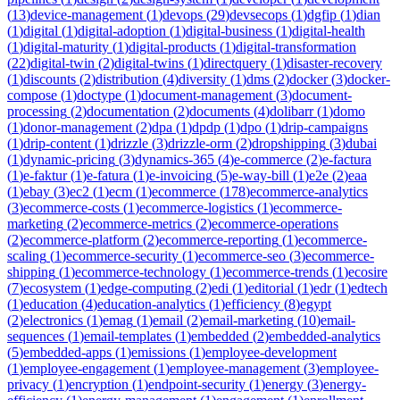
(
13
)
device-management
(
1
)
devops
(
29
)
devsecops
(
1
)
dgfip
(
1
)
dian
(
1
)
digital
(
1
)
digital-adoption
(
1
)
digital-business
(
1
)
digital-health
(
1
)
digital-maturity
(
1
)
digital-products
(
1
)
digital-transformation
(
22
)
digital-twin
(
2
)
digital-twins
(
1
)
directquery
(
1
)
disaster-recovery
(
1
)
discounts
(
2
)
distribution
(
4
)
diversity
(
1
)
dms
(
2
)
docker
(
3
)
docker-
compose
(
1
)
doctype
(
1
)
document-management
(
3
)
document-
processing
(
2
)
documentation
(
2
)
documents
(
4
)
dolibarr
(
1
)
domo
(
1
)
donor-management
(
2
)
dpa
(
1
)
dpdp
(
1
)
dpo
(
1
)
drip-campaigns
(
1
)
drip-content
(
1
)
drizzle
(
3
)
drizzle-orm
(
2
)
dropshipping
(
3
)
dubai
(
1
)
dynamic-pricing
(
3
)
dynamics-365
(
4
)
e-commerce
(
2
)
e-factura
(
1
)
e-faktur
(
1
)
e-fatura
(
1
)
e-invoicing
(
5
)
e-way-bill
(
1
)
e2e
(
2
)
eaa
(
1
)
ebay
(
3
)
ec2
(
1
)
ecm
(
1
)
ecommerce
(
178
)
ecommerce-analytics
(
3
)
ecommerce-costs
(
1
)
ecommerce-logistics
(
1
)
ecommerce-
marketing
(
2
)
ecommerce-metrics
(
2
)
ecommerce-operations
(
2
)
ecommerce-platform
(
2
)
ecommerce-reporting
(
1
)
ecommerce-
scaling
(
1
)
ecommerce-security
(
1
)
ecommerce-seo
(
3
)
ecommerce-
shipping
(
1
)
ecommerce-technology
(
1
)
ecommerce-trends
(
1
)
ecosire
(
7
)
ecosystem
(
1
)
edge-computing
(
2
)
edi
(
1
)
editorial
(
1
)
edr
(
1
)
edtech
(
1
)
education
(
4
)
education-analytics
(
1
)
efficiency
(
8
)
egypt
(
2
)
electronics
(
1
)
emag
(
1
)
email
(
2
)
email-marketing
(
10
)
email-
sequences
(
1
)
email-templates
(
1
)
embedded
(
2
)
embedded-analytics
(
5
)
embedded-apps
(
1
)
emissions
(
1
)
employee-development
(
1
)
employee-engagement
(
1
)
employee-management
(
3
)
employee-
privacy
(
1
)
encryption
(
1
)
endpoint-security
(
1
)
energy
(
3
)
energy-