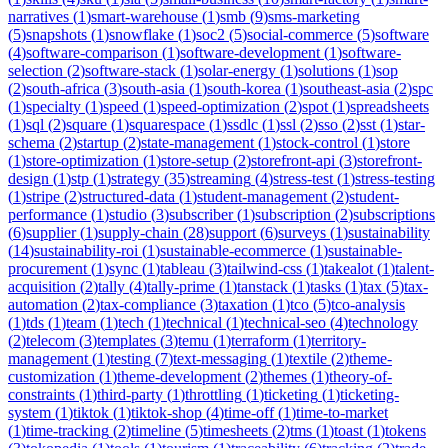
narratives
(
1
)
smart-warehouse
(
1
)
smb
(
9
)
sms-marketing
(
5
)
snapshots
(
1
)
snowflake
(
1
)
soc2
(
5
)
social-commerce
(
5
)
software
(
4
)
software-comparison
(
1
)
software-development
(
1
)
software-
selection
(
2
)
software-stack
(
1
)
solar-energy
(
1
)
solutions
(
1
)
sop
(
2
)
south-africa
(
3
)
south-asia
(
1
)
south-korea
(
1
)
southeast-asia
(
2
)
spc
(
1
)
specialty
(
1
)
speed
(
1
)
speed-optimization
(
2
)
spot
(
1
)
spreadsheets
(
1
)
sql
(
2
)
square
(
1
)
squarespace
(
1
)
ssdlc
(
1
)
ssl
(
2
)
sso
(
2
)
sst
(
1
)
star-
schema
(
2
)
startup
(
2
)
state-management
(
1
)
stock-control
(
1
)
store
(
1
)
store-optimization
(
1
)
store-setup
(
2
)
storefront-api
(
3
)
storefront-
design
(
1
)
stp
(
1
)
strategy
(
35
)
streaming
(
4
)
stress-test
(
1
)
stress-testing
(
1
)
stripe
(
2
)
structured-data
(
1
)
student-management
(
2
)
student-
performance
(
1
)
studio
(
3
)
subscriber
(
1
)
subscription
(
2
)
subscriptions
(
6
)
supplier
(
1
)
supply-chain
(
28
)
support
(
6
)
surveys
(
1
)
sustainability
(
14
)
sustainability-roi
(
1
)
sustainable-ecommerce
(
1
)
sustainable-
procurement
(
1
)
sync
(
1
)
tableau
(
3
)
tailwind-css
(
1
)
takealot
(
1
)
talent-
acquisition
(
2
)
tally
(
4
)
tally-prime
(
1
)
tanstack
(
1
)
tasks
(
1
)
tax
(
5
)
tax-
automation
(
2
)
tax-compliance
(
3
)
taxation
(
1
)
tco
(
5
)
tco-analysis
(
1
)
tds
(
1
)
team
(
1
)
tech
(
1
)
technical
(
1
)
technical-seo
(
4
)
technology
(
2
)
telecom
(
3
)
templates
(
3
)
temu
(
1
)
terraform
(
1
)
territory-
management
(
1
)
testing
(
7
)
text-messaging
(
1
)
textile
(
2
)
theme-
customization
(
1
)
theme-development
(
2
)
themes
(
1
)
theory-of-
constraints
(
1
)
third-party
(
1
)
throttling
(
1
)
ticketing
(
1
)
ticketing-
system
(
1
)
tiktok
(
1
)
tiktok-shop
(
4
)
time-off
(
1
)
time-to-market
(
1
)
time-tracking
(
2
)
timeline
(
5
)
timesheets
(
2
)
tms
(
1
)
toast
(
1
)
tokens