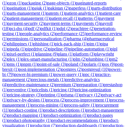
(
1
)
ozon
(
1
)
packaging
(
2
)
page-objects
(
1
)
paginated-reports
(
1
)
pagination
(
1
)
pajak
(
1
)
pakistan
(
2
)
paperless
(
1
)
parts-distribution
(
1
)
parts-management
(
1
)
patents
(
1
)
patient-analytics
(
1
)
patient-care
(
2
)
patient-management
(
1
)
patient-recall
(
1
)
patterns
(
5
)
payment
(
1
)
payment-security
(
2
)
payment-terms
(
1
)
payments
(
5
)
payroll
(
18
)
pci-dss
(
4
)
pdf
(
2
)
pdfkit
(
1
)
pdpl
(
2
)
peachtree
(
2
)
penetration-
testing
(
1
)
people-analytics
(
2
)
performance
(
25
)
performance-review
(
1
)
permissions
(
1
)
personalization
(
5
)
pharma
(
4
)
pharmaceutical
(
2
)
philippines
(
1
)
phishing
(
1
)
pick-pack-ship
(
1
)
pim
(
1
)
pipa
(
1
)
pipeda
(
1
)
pipedrive
(
2
)
pipeline
(
9
)
pipeline-automation
(
1
)
pipl
(
1
)
pixel-perfect
(
1
)
planning
(
9
)
plans
(
1
)
platform
(
3
)
playwright
(
2
)
plex
(
1
)
plex-smart-manufacturing
(
1
)
plm
(
2
)
plumbing
(
1
)
pm2
(
1
)
pms
(
1
)
pnpm
(
1
)
point-of-sale
(
3
)
poland
(
3
)
polaris
(
1
)
pos
(
9
)
post-
brexit
(
1
)
post-implementation
(
2
)
postgres
(
2
)
postgresql
(
10
)
power-
bi
(
79
)
power-bi-premium
(
1
)
power-query
(
1
)
ppc
(
1
)
practice-
management
(
2
)
precious-metals
(
1
)
predictive-analytics
(
4
)
predictive-maintenance
(
2
)
premium
(
2
)
preparation
(
1
)
prestashop
(
1
)
preventive
(
1
)
pricelists
(
1
)
pricing
(
19
)
pricing-optimization
(
1
)
pricing-strategy
(
3
)
printing
(
1
)
prisma
(
1
)
privacy
(
12
)
privacy-act
(
1
)
privacy-by-design
(
1
)
process
(
2
)
process-improvement
(
1
)
process-
management
(
1
)
process-mining
(
1
)
process-safety
(
1
)
procurement
(
11
)
product-costing
(
1
)
product-descriptions
(
1
)
product-management
(
2
)
product-mapping
(
1
)
product-optimization
(
1
)
product-pages
(
1
)
product-photography
(
1
)
product-recommendations
(
1
)
product-
visualization
(
1
)
production
(
7
)
production-dashboards
(
1
)
production-