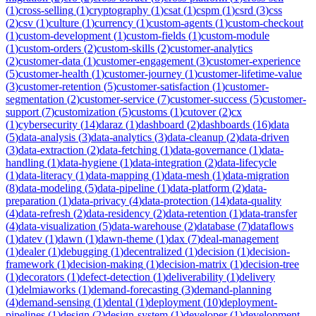
(
1
)
cross-selling
(
1
)
cryptography
(
1
)
csat
(
1
)
cspm
(
1
)
csrd
(
3
)
css
(
2
)
csv
(
1
)
culture
(
1
)
currency
(
1
)
custom-agents
(
1
)
custom-checkout
(
1
)
custom-development
(
1
)
custom-fields
(
1
)
custom-module
(
1
)
custom-orders
(
2
)
custom-skills
(
2
)
customer-analytics
(
2
)
customer-data
(
1
)
customer-engagement
(
3
)
customer-experience
(
5
)
customer-health
(
1
)
customer-journey
(
1
)
customer-lifetime-value
(
3
)
customer-retention
(
5
)
customer-satisfaction
(
1
)
customer-
segmentation
(
2
)
customer-service
(
7
)
customer-success
(
5
)
customer-
support
(
7
)
customization
(
5
)
customs
(
1
)
cutover
(
2
)
cx
(
1
)
cybersecurity
(
14
)
daraz
(
1
)
dashboard
(
2
)
dashboards
(
16
)
data
(
5
)
data-analysis
(
3
)
data-analytics
(
3
)
data-cleanup
(
2
)
data-driven
(
3
)
data-extraction
(
2
)
data-fetching
(
1
)
data-governance
(
1
)
data-
handling
(
1
)
data-hygiene
(
1
)
data-integration
(
2
)
data-lifecycle
(
1
)
data-literacy
(
1
)
data-mapping
(
1
)
data-mesh
(
1
)
data-migration
(
8
)
data-modeling
(
5
)
data-pipeline
(
1
)
data-platform
(
2
)
data-
preparation
(
1
)
data-privacy
(
4
)
data-protection
(
14
)
data-quality
(
4
)
data-refresh
(
2
)
data-residency
(
2
)
data-retention
(
1
)
data-transfer
(
4
)
data-visualization
(
5
)
data-warehouse
(
2
)
database
(
7
)
dataflows
(
1
)
datev
(
1
)
dawn
(
1
)
dawn-theme
(
1
)
dax
(
7
)
deal-management
(
1
)
dealer
(
1
)
debugging
(
1
)
decentralized
(
1
)
decision
(
1
)
decision-
framework
(
1
)
decision-making
(
1
)
decision-matrix
(
1
)
decision-tree
(
1
)
decorators
(
1
)
defect-detection
(
1
)
deliverability
(
1
)
delivery
(
1
)
delmiaworks
(
1
)
demand-forecasting
(
3
)
demand-planning
(
4
)
demand-sensing
(
1
)
dental
(
1
)
deployment
(
10
)
deployment-
pipelines
(
1
)
design
(
2
)
design-system
(
1
)
developer
(
1
)
development