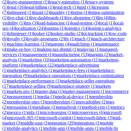
(
2
)
leave-management
(
1
)
legacy-migration
(
1
)
legacy-systems
(
1
)
legal
(
16
)
legal-billing
(
1
)
legal-tech
(
1
)
lgpd
(
1
)
licensing
(
7
)
lightspeed
(
1
)
liquid
(
2
)
liquidity
(
1
)
listing
(
1
)
listing-optimization
(
1
)
live-chat
(
1
)
live-dashboards
(
1
)
live-shopping
(
1
)
llm
(
4
)
llm-
visibility
(
1
)
lms
(
3
)
load-balancing
(
1
)
load-testing
(
3
)
local
(
1
)
local-
seo
(
4
)
localization
(
24
)
logging
(
1
)
logistics
(
14
)
logistics-analytics
(
1
)
lohnsteuer
(
1
)
looker
(
2
)
looker-studio
(
2
)
lot-tracking
(
1
)
low-code
(
6
)
loyalty
(
3
)
loyalty-programs
(
2
)
ltv
(
1
)
mach
(
1
)
mach-architecture
(
1
)
machine-learning
(
13
)
magento
(
4
)
mailchimp
(
1
)
maintenance
(
4
)
make-or-buy
(
1
)
making-tax-digital
(
1
)
malaysia
(
1
)
managed-
services
(
1
)
management
(
1
)
manufacturing
(
53
)
margins
(
2
)
market-
analysis
(
1
)
marketing
(
10
)
marketing-automation
(
11
)
marketing-
platform
(
4
)
marketplace
(
22
)
marketplace-advertising
(
1
)
marketplace-analytics
(
1
)
marketplace-fees
(
1
)
marketplace-
integration
(
9
)
marketplace-operations
(
1
)
marketplace-optimization
(
1
)
marketplace-performance
(
1
)
marketplace-seller-operations
(
17
)
marketplace-selling
(
9
)
marketplace-strategy
(
1
)
markets
(
1
)
markets-pro
(
1
)
master-data
(
1
)
matter-management
(
1
)
mcommerce
(
2
)
measurement
(
1
)
media
(
3
)
medical-device
(
1
)
membership
(
2
)
membership-sites
(
3
)
memberships
(
1
)
mercadolibre
(
2
)
mes
(
2
)
messaging
(
1
)
metabase
(
1
)
metasfresh
(
1
)
method-crm
(
1
)
metrics
(
2
)
mexico
(
1
)
mfa
(
1
)
microlearning
(
1
)
microservices
(
6
)
microsoft
(
4
)
microsoft-365
(
1
)
microsoft-copilot
(
1
)
microsoft-fabric
(
3
)
mid-
market
(
3
)
middle-east
(
3
)
migration
(
29
)
migrations
(
1
)
mobile
(
1
)
mobile-analytics
(
1
)
mobile-app
(
1
)
mobile-apps
(
1
)
mobile-bi