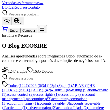
Ver todas as ferramentas
→
Blogue
Recursos
Contato
pt
Entrar
Começar
Insights e Recursos
O Blog ECOSIRE
Análises aprofundadas sobre integrações Odoo, automação de e-
commerce e a tecnologia por trás das soluções de negócios com IA.
1247
artigos
1635
tópicos
Todos (1247)
2026
(
6
)
3d
(
1
)
3pl
(
3
)
4pl
(
1
)
AP-AR
(
1
)
HR
(
1
)
IFRS
(
1
)
KPIs
(
1
)
a11y
(
1
)
a2p-10dlc
(
1
)
ab-testing
(
5
)
about-ecosire
(
1
)
access-control
(
2
)
access-rights
(
1
)
accessibility
(
3
)
account-
management
(
1
)
accounting
(
83
)
accounting-comparison
(
1
)
accounting-firms
(
1
)
accounts-payable
(
3
)
accounts-receivable
(
1
)
activation
(
1
)
activecampaign
(
2
)
acumatica
(
1
)
ada
(
2
)
adempiere