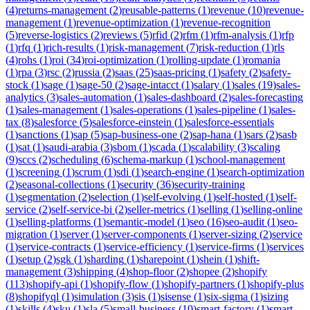
(
4
)
returns-management
(
2
)
reusable-patterns
(
1
)
revenue
(
10
)
revenue-
management
(
1
)
revenue-optimization
(
1
)
revenue-recognition
(
5
)
reverse-logistics
(
2
)
reviews
(
5
)
rfid
(
2
)
rfm
(
1
)
rfm-analysis
(
1
)
rfp
(
1
)
rfq
(
1
)
rich-results
(
1
)
risk-management
(
7
)
risk-reduction
(
1
)
rls
(
4
)
rohs
(
1
)
roi
(
34
)
roi-optimization
(
1
)
rolling-update
(
1
)
romania
(
1
)
rpa
(
3
)
rsc
(
2
)
russia
(
2
)
saas
(
25
)
saas-pricing
(
1
)
safety
(
2
)
safety-
stock
(
1
)
sage
(
1
)
sage-50
(
2
)
sage-intacct
(
1
)
salary
(
1
)
sales
(
19
)
sales-
analytics
(
3
)
sales-automation
(
1
)
sales-dashboard
(
2
)
sales-forecasting
(
1
)
sales-management
(
1
)
sales-operations
(
1
)
sales-pipeline
(
1
)
sales-
tax
(
8
)
salesforce
(
5
)
salesforce-einstein
(
1
)
salesforce-essentials
(
1
)
sanctions
(
1
)
sap
(
5
)
sap-business-one
(
2
)
sap-hana
(
1
)
sars
(
2
)
sasb
(
1
)
sat
(
1
)
saudi-arabia
(
3
)
sbom
(
1
)
scada
(
1
)
scalability
(
3
)
scaling
(
9
)
sccs
(
2
)
scheduling
(
6
)
schema-markup
(
1
)
school-management
(
1
)
screening
(
1
)
scrum
(
1
)
sdi
(
1
)
search-engine
(
1
)
search-optimization
(
2
)
seasonal-collections
(
1
)
security
(
36
)
security-training
(
1
)
segmentation
(
2
)
selection
(
1
)
self-evolving
(
1
)
self-hosted
(
1
)
self-
service
(
2
)
self-service-bi
(
2
)
seller-metrics
(
1
)
selling
(
1
)
selling-online
(
1
)
selling-platforms
(
1
)
semantic-model
(
1
)
seo
(
16
)
seo-audit
(
1
)
seo-
migration
(
1
)
server
(
1
)
server-components
(
1
)
server-sizing
(
2
)
service
(
1
)
service-contracts
(
1
)
service-efficiency
(
1
)
service-firms
(
1
)
services
(
1
)
setup
(
2
)
sgk
(
1
)
sharding
(
1
)
sharepoint
(
1
)
shein
(
1
)
shift-
management
(
3
)
shipping
(
4
)
shop-floor
(
2
)
shopee
(
2
)
shopify
(
113
)
shopify-api
(
1
)
shopify-flow
(
1
)
shopify-partners
(
1
)
shopify-plus
(
8
)
shopifyql
(
1
)
simulation
(
3
)
sis
(
1
)
sisense
(
1
)
six-sigma
(
1
)
sizing
(
1
)
skills
(
4
)
sku
(
1
)
sla
(
5
)
small-business
(
10
)
smart-factory
(
1
)
smart-