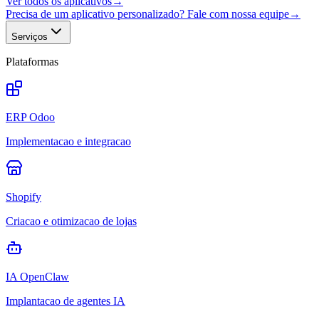
Ver todos os aplicativos
→
Precisa de um aplicativo personalizado? Fale com nossa equipe
→
Serviços
Plataformas
ERP Odoo
Implementacao e integracao
Shopify
Criacao e otimizacao de lojas
IA OpenClaw
Implantacao de agentes IA