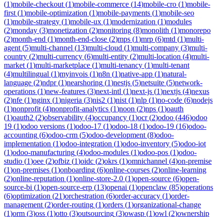
(
1
)
mobile-checkout
(
1
)
mobile-commerce
(
14
)
mobile-cro
(
1
)
mobile-
first
(
1
)
mobile-optimization
(
1
)
mobile-payments
(
1
)
mobile-seo
(
1
)
mobile-strategy
(
1
)
mobile-ux
(
1
)
modernization
(
1
)
modules
(
2
)
monday
(
3
)
monetization
(
2
)
monitoring
(
8
)
monolith
(
1
)
monorepo
(
2
)
month-end
(
1
)
month-end-close
(
2
)
mps
(
1
)
mrp
(
6
)
mtd
(
1
)
multi-
agent
(
5
)
multi-channel
(
13
)
multi-cloud
(
1
)
multi-company
(
3
)
multi-
country
(
2
)
multi-currency
(
6
)
multi-entity
(
2
)
multi-location
(
4
)
multi-
market
(
1
)
multi-marketplace
(
1
)
multi-tenancy
(
1
)
multi-tenant
(
4
)
multilingual
(
1
)
myinvois
(
1
)
n8n
(
1
)
native-app
(
1
)
natural-
language
(
2
)
ndpr
(
1
)
nearshoring
(
1
)
nestjs
(
5
)
netsuite
(
5
)
network-
operations
(
1
)
new-features
(
3
)
next-intl
(
1
)
next-js
(
1
)
nextjs
(
4
)
nexus
(
2
)
nfe
(
1
)
nginx
(
1
)
nigeria
(
3
)
nis2
(
1
)
nist
(
1
)
nlp
(
1
)
no-code
(
6
)
nodejs
(
1
)
nonprofit
(
4
)
nonprofit-analytics
(
1
)
noon
(
2
)
nps
(
1
)
oauth
(
1
)
oauth2
(
2
)
observability
(
4
)
occupancy
(
1
)
ocr
(
2
)
odoo
(
446
)
odoo
19
(
1
)
odoo versions
(
1
)
odoo-17
(
1
)
odoo-18
(
1
)
odoo-19
(
16
)
odoo-
accounting
(
6
)
odoo-crm
(
5
)
odoo-development
(
8
)
odoo-
implementation
(
1
)
odoo-integration
(
1
)
odoo-inventory
(
5
)
odoo-iot
(
1
)
odoo-manufacturing
(
4
)
odoo-modules
(
1
)
odoo-pos
(
1
)
odoo-
studio
(
1
)
oee
(
2
)
ofbiz
(
1
)
oidc
(
2
)
okrs
(
1
)
omnichannel
(
4
)
on-premise
(
1
)
on-premises
(
1
)
onboarding
(
6
)
online-courses
(
2
)
online-learning
(
2
)
online-reputation
(
1
)
online-store-2.0
(
1
)
open-source
(
6
)
open-
source-bi
(
1
)
open-source-erp
(
13
)
openai
(
1
)
openclaw
(
85
)
operations
(
6
)
optimization
(
21
)
orchestration
(
6
)
order-accuracy
(
1
)
order-
management
(
2
)
order-routing
(
1
)
orders
(
1
)
organizational-change
(
1
)
orm
(
3
)
oss
(
1
)
otto
(
3
)
outsourcing
(
3
)
owasp
(
1
)
owl
(
2
)
ownership