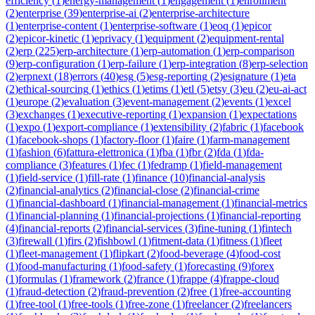
efficiency
(
1
)
energy-management
(
1
)
engagement
(
1
)
enrollment
(
2
)
enterprise
(
39
)
enterprise-ai
(
2
)
enterprise-architecture
(
1
)
enterprise-content
(
1
)
enterprise-software
(
1
)
eoq
(
1
)
epicor
(
2
)
epicor-kinetic
(
1
)
eprivacy
(
1
)
equipment
(
2
)
equipment-rental
(
2
)
erp
(
225
)
erp-architecture
(
1
)
erp-automation
(
1
)
erp-comparison
(
9
)
erp-configuration
(
1
)
erp-failure
(
1
)
erp-integration
(
8
)
erp-selection
(
2
)
erpnext
(
18
)
errors
(
40
)
esg
(
5
)
esg-reporting
(
2
)
esignature
(
1
)
eta
(
2
)
ethical-sourcing
(
1
)
ethics
(
1
)
etims
(
1
)
etl
(
5
)
etsy
(
3
)
eu
(
2
)
eu-ai-act
(
1
)
europe
(
2
)
evaluation
(
3
)
event-management
(
2
)
events
(
1
)
excel
(
3
)
exchanges
(
1
)
executive-reporting
(
1
)
expansion
(
1
)
expectations
(
1
)
expo
(
1
)
export-compliance
(
1
)
extensibility
(
2
)
fabric
(
1
)
facebook
(
1
)
facebook-shops
(
1
)
factory-floor
(
1
)
faire
(
1
)
farm-management
(
1
)
fashion
(
6
)
fattura-elettronica
(
1
)
fba
(
1
)
fbr
(
2
)
fda
(
1
)
fda-
compliance
(
3
)
features
(
1
)
fec
(
1
)
fedramp
(
1
)
field-management
(
1
)
field-service
(
1
)
fill-rate
(
1
)
finance
(
10
)
financial-analysis
(
2
)
financial-analytics
(
2
)
financial-close
(
2
)
financial-crime
(
1
)
financial-dashboard
(
1
)
financial-management
(
1
)
financial-metrics
(
1
)
financial-planning
(
1
)
financial-projections
(
1
)
financial-reporting
(
4
)
financial-reports
(
2
)
financial-services
(
3
)
fine-tuning
(
1
)
fintech
(
3
)
firewall
(
1
)
firs
(
2
)
fishbowl
(
1
)
fitment-data
(
1
)
fitness
(
1
)
fleet
(
1
)
fleet-management
(
1
)
flipkart
(
2
)
food-beverage
(
4
)
food-cost
(
1
)
food-manufacturing
(
1
)
food-safety
(
1
)
forecasting
(
9
)
forex
(
1
)
formulas
(
1
)
framework
(
2
)
france
(
1
)
frappe
(
4
)
frappe-cloud
(
1
)
fraud-detection
(
2
)
fraud-prevention
(
2
)
free
(
1
)
free-accounting
(
1
)
free-tool
(
1
)
free-tools
(
1
)
free-zone
(
1
)
freelancer
(
2
)
freelancers