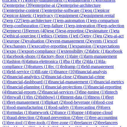
efficiency
(
1
)
energy-management
(
1
)
engagement
(
1
)
enrollment
(
2
)
enterprise
(
39
)
enterprise-ai
(
2
)
enterprise-architecture
(
1
)
enterprise-content
(
1
)
enterprise-software
(
1
)
eoq
(
1
)
epicor
(
2
)
epicor-kinetic
(
1
)
eprivacy
(
1
)
equipment
(
2
)
equipment-rental
(
2
)
erp
(
225
)
erp-architecture
(
1
)
erp-automation
(
1
)
erp-comparison
(
9
)
erp-configuration
(
1
)
erp-failure
(
1
)
erp-integration
(
8
)
erp-selection
(
2
)
erpnext
(
18
)
errors
(
40
)
esg
(
5
)
esg-reporting
(
2
)
esignature
(
1
)
eta
(
2
)
ethical-sourcing
(
1
)
ethics
(
1
)
etims
(
1
)
etl
(
5
)
etsy
(
3
)
eu
(
2
)
eu-ai-act
(
1
)
europe
(
2
)
evaluation
(
3
)
event-management
(
2
)
events
(
1
)
excel
(
3
)
exchanges
(
1
)
executive-reporting
(
1
)
expansion
(
1
)
expectations
(
1
)
expo
(
1
)
export-compliance
(
1
)
extensibility
(
2
)
fabric
(
1
)
facebook
(
1
)
facebook-shops
(
1
)
factory-floor
(
1
)
faire
(
1
)
farm-management
(
1
)
fashion
(
6
)
fattura-elettronica
(
1
)
fba
(
1
)
fbr
(
2
)
fda
(
1
)
fda-
compliance
(
3
)
features
(
1
)
fec
(
1
)
fedramp
(
1
)
field-management
(
1
)
field-service
(
1
)
fill-rate
(
1
)
finance
(
10
)
financial-analysis
(
2
)
financial-analytics
(
2
)
financial-close
(
2
)
financial-crime
(
1
)
financial-dashboard
(
1
)
financial-management
(
1
)
financial-metrics
(
1
)
financial-planning
(
1
)
financial-projections
(
1
)
financial-reporting
(
4
)
financial-reports
(
2
)
financial-services
(
3
)
fine-tuning
(
1
)
fintech
(
3
)
firewall
(
1
)
firs
(
2
)
fishbowl
(
1
)
fitment-data
(
1
)
fitness
(
1
)
fleet
(
1
)
fleet-management
(
1
)
flipkart
(
2
)
food-beverage
(
4
)
food-cost
(
1
)
food-manufacturing
(
1
)
food-safety
(
1
)
forecasting
(
9
)
forex
(
1
)
formulas
(
1
)
framework
(
2
)
france
(
1
)
frappe
(
4
)
frappe-cloud
(
1
)
fraud-detection
(
2
)
fraud-prevention
(
2
)
free
(
1
)
free-accounting
(
1
)
free-tool
(
1
)
free-tools
(
1
)
free-zone
(
1
)
freelancer
(
2
)
freelancers