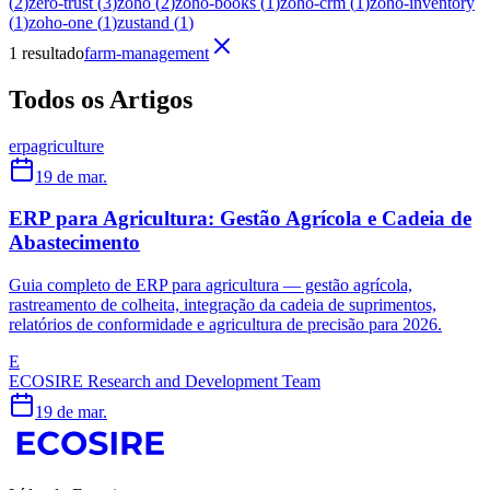
(
2
)
zero-trust
(
3
)
zoho
(
2
)
zoho-books
(
1
)
zoho-crm
(
1
)
zoho-inventory
(
1
)
zoho-one
(
1
)
zustand
(
1
)
1 resultado
farm-management
Todos os Artigos
erp
agriculture
19 de mar.
ERP para Agricultura: Gestão Agrícola e Cadeia de
Abastecimento
Guia completo de ERP para agricultura — gestão agrícola,
rastreamento de colheita, integração da cadeia de suprimentos,
relatórios de conformidade e agricultura de precisão para 2026.
E
ECOSIRE Research and Development Team
19 de mar.