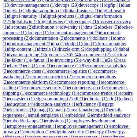
(
13
)
device-management
(
1
)
devops
(
29
)
devsecops
(
1
)
dgfip
(
1
)
dian
(
1
)
digital
(
1
)
digital-adoption
(
1
)
digital-business
(
1
)
digital-health
(
1
)
digital-maturity
(
1
)
digital-products
(
1
)
digital-transformation
(
22
)
digital-twin
(
2
)
digital-twins
(
1
)
directquery
(
1
)
disaster-recovery
(
1
)
discounts
(
2
)
distribution
(
4
)
diversity
(
1
)
dms
(
2
)
docker
(
3
)
docker-
compose
(
1
)
doctype
(
1
)
document-management
(
3
)
document-
processing
(
2
)
documentation
(
2
)
documents
(
4
)
dolibarr
(
1
)
domo
(
1
)
donor-management
(
2
)
dpa
(
1
)
dpdp
(
1
)
dpo
(
1
)
drip-campaigns
(
1
)
drip-content
(
1
)
drizzle
(
3
)
drizzle-orm
(
2
)
dropshipping
(
3
)
dubai
(
1
)
dynamic-pricing
(
3
)
dynamics-365
(
4
)
e-commerce
(
2
)
e-factura
(
1
)
e-faktur
(
1
)
e-fatura
(
1
)
e-invoicing
(
5
)
e-way-bill
(
1
)
e2e
(
2
)
eaa
(
1
)
ebay
(
3
)
ec2
(
1
)
ecm
(
1
)
ecommerce
(
178
)
ecommerce-analytics
(
3
)
ecommerce-costs
(
1
)
ecommerce-logistics
(
1
)
ecommerce-
marketing
(
2
)
ecommerce-metrics
(
2
)
ecommerce-operations
(
2
)
ecommerce-platform
(
2
)
ecommerce-reporting
(
1
)
ecommerce-
scaling
(
1
)
ecommerce-security
(
1
)
ecommerce-seo
(
3
)
ecommerce-
shipping
(
1
)
ecommerce-technology
(
1
)
ecommerce-trends
(
1
)
ecosire
(
7
)
ecosystem
(
1
)
edge-computing
(
2
)
edi
(
1
)
editorial
(
1
)
edr
(
1
)
edtech
(
1
)
education
(
4
)
education-analytics
(
1
)
efficiency
(
8
)
egypt
(
2
)
electronics
(
1
)
emag
(
1
)
email
(
2
)
email-marketing
(
10
)
email-
sequences
(
1
)
email-templates
(
1
)
embedded
(
2
)
embedded-analytics
(
5
)
embedded-apps
(
1
)
emissions
(
1
)
employee-development
(
1
)
employee-engagement
(
1
)
employee-management
(
3
)
employee-
privacy
(
1
)
encryption
(
1
)
endpoint-security
(
1
)
energy
(
3
)
energy-