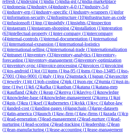
refresh
(
2
)
indexing
(
1
)
india
(
5
)
india-gst
(
2
)
india-marketplace
(
1
)
indonesia
(
2
)
industry
(
4
)
industry-4-0
(
17
)
industry-5-0
(
1
)
industry-erp
(
1
)
industry-specific
(
1
)
industry-wrappers
(
1
)
infor
(
1
)
information-security
(
2
)
infrastructure
(
10
)
infrastructure-as-code
(
1
)
infusionsoft
(
1
)
inp
(
1
)
insightly
(
1
)
insights
(
2
)
inspection
(
1
)
instagram
(
1
)
instagram-shopping
(
2
)
installation
(
1
)
integration
(
63
)
intellectual-property
(
1
)
inter-company
(
1
)
intercompany
(
4
)
internal-controls
(
1
)
internal-documentation
(
1
)
international
(
11
)
international-expansion
(
1
)
international-logistics
(
1
)
international-selling
(
2
)
international-trade
(
1
)
internationalization
(
2
)
intranet
(
1
)
inventory
(
33
)
inventory-analytics
(
1
)
inventory-
forecasting
(
1
)
inventory-management
(
5
)
inventory-optimization
(
1
)
inventory-sync
(
4
)
invoice-processing
(
2
)
invoices
(
1
)
invoicing
(
1
)
ios-android
(
1
)
iot
(
11
)
iqms
(
1
)
isa-95
(
1
)
isms
(
1
)
iso-13485
(
1
)
iso-
27001
(
3
)
iso-9001
(
1
)
italy
(
1
)
iva
(
2
)
jamstack
(
1
)
japan
(
2
)
javascript
(
1
)
jewelry
(
1
)
jit
(
1
)
job-costing
(
2
)
jpk
(
1
)
json-rpc
(
2
)
jumia
(
1
)
just-in-
time
(
1
)
jwt
(
1
)
k6
(
2
)
kafka
(
1
)
kanban
(
3
)
katana
(
1
)
katana-mrp
(
1
)
kaufland
(
2
)
kdv
(
1
)
keap
(
2
)
kenya
(
1
)
klaviyo
(
1
)
knowledge
(
1
)
knowledge-base
(
4
)
knowledge-management
(
2
)
korea
(
1
)
kpi
(
3
)
kpis
(
3
)
kra
(
1
)
ksef
(
1
)
kubernetes
(
1
)
kvkk
(
1
)
kyc
(
1
)
labor-law
(
1
)
landed-cost
(
1
)
landing-pages
(
4
)
langchain
(
3
)
large-datasets
(
1
)
latin-america
(
3
)
launch
(
1
)
law-firm
(
1
)
law-firms
(
1
)
lazada
(
1
)
lcp
(
1
)
lead-generation
(
3
)
lead-management
(
2
)
lead-nurture
(
1
)
lead-
nurturing
(
1
)
lead-scoring
(
2
)
lead-tracking
(
1
)
leadership
(
2
)
lean
(
1
)
lean-manufacturing
(
1
)
lease-accounting
(
1
)
lease-management