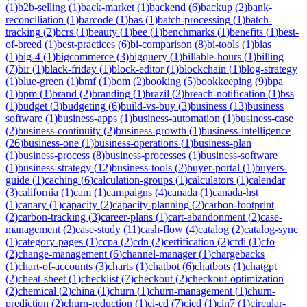
(
1
)
b2b-selling
(
1
)
back-market
(
1
)
backend
(
6
)
backup
(
2
)
bank-
reconciliation
(
1
)
barcode
(
1
)
bas
(
1
)
batch-processing
(
1
)
batch-
tracking
(
2
)
bcrs
(
1
)
beauty
(
1
)
bee
(
1
)
benchmarks
(
1
)
benefits
(
1
)
best-
of-breed
(
1
)
best-practices
(
6
)
bi-comparison
(
8
)
bi-tools
(
1
)
bias
(
1
)
big-4
(
1
)
bigcommerce
(
3
)
bigquery
(
1
)
billable-hours
(
1
)
billing
(
7
)
bir
(
1
)
black-friday
(
1
)
block-editor
(
1
)
blockchain
(
1
)
blog-strategy
(
1
)
blue-green
(
1
)
bmf
(
1
)
bom
(
2
)
booking
(
5
)
bookkeeping
(
9
)
bpa
(
1
)
bpm
(
1
)
brand
(
2
)
branding
(
1
)
brazil
(
2
)
breach-notification
(
1
)
bss
(
1
)
budget
(
3
)
budgeting
(
6
)
build-vs-buy
(
3
)
business
(
13
)
business
software
(
1
)
business-apps
(
1
)
business-automation
(
1
)
business-case
(
2
)
business-continuity
(
2
)
business-growth
(
1
)
business-intelligence
(
26
)
business-one
(
1
)
business-operations
(
1
)
business-plan
(
1
)
business-process
(
8
)
business-processes
(
1
)
business-software
(
1
)
business-strategy
(
12
)
business-tools
(
2
)
buyer-portal
(
1
)
buyers-
guide
(
1
)
caching
(
6
)
calculation-groups
(
1
)
calculators
(
1
)
calendar
(
3
)
california
(
1
)
cam
(
1
)
campaigns
(
4
)
canada
(
1
)
canada-hst
(
1
)
canary
(
1
)
capacity
(
2
)
capacity-planning
(
2
)
carbon-footprint
(
2
)
carbon-tracking
(
3
)
career-plans
(
1
)
cart-abandonment
(
2
)
case-
management
(
2
)
case-study
(
11
)
cash-flow
(
4
)
catalog
(
2
)
catalog-sync
(
1
)
category-pages
(
1
)
ccpa
(
2
)
cdn
(
2
)
certification
(
2
)
cfdi
(
1
)
cfo
(
2
)
change-management
(
6
)
channel-manager
(
1
)
chargebacks
(
1
)
chart-of-accounts
(
3
)
charts
(
1
)
chatbot
(
6
)
chatbots
(
1
)
chatgpt
(
2
)
cheat-sheet
(
1
)
checklist
(
7
)
checkout
(
2
)
checkout-optimization
(
2
)
chemical
(
2
)
china
(
1
)
churn
(
1
)
churn-management
(
1
)
churn-
prediction
(
2
)
churn-reduction
(
1
)
ci-cd
(
7
)
cicd
(
1
)
cin7
(
1
)
circular-