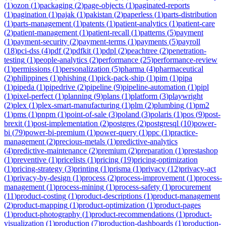
(
1
)
ozon
(
1
)
packaging
(
2
)
page-objects
(
1
)
paginated-reports
(
1
)
pagination
(
1
)
pajak
(
1
)
pakistan
(
2
)
paperless
(
1
)
parts-distribution
(
1
)
parts-management
(
1
)
patents
(
1
)
patient-analytics
(
1
)
patient-care
(
2
)
patient-management
(
1
)
patient-recall
(
1
)
patterns
(
5
)
payment
(
1
)
payment-security
(
2
)
payment-terms
(
1
)
payments
(
5
)
payroll
(
18
)
pci-dss
(
4
)
pdf
(
2
)
pdfkit
(
1
)
pdpl
(
2
)
peachtree
(
2
)
penetration-
testing
(
1
)
people-analytics
(
2
)
performance
(
25
)
performance-review
(
1
)
permissions
(
1
)
personalization
(
5
)
pharma
(
4
)
pharmaceutical
(
2
)
philippines
(
1
)
phishing
(
1
)
pick-pack-ship
(
1
)
pim
(
1
)
pipa
(
1
)
pipeda
(
1
)
pipedrive
(
2
)
pipeline
(
9
)
pipeline-automation
(
1
)
pipl
(
1
)
pixel-perfect
(
1
)
planning
(
9
)
plans
(
1
)
platform
(
3
)
playwright
(
2
)
plex
(
1
)
plex-smart-manufacturing
(
1
)
plm
(
2
)
plumbing
(
1
)
pm2
(
1
)
pms
(
1
)
pnpm
(
1
)
point-of-sale
(
3
)
poland
(
3
)
polaris
(
1
)
pos
(
9
)
post-
brexit
(
1
)
post-implementation
(
2
)
postgres
(
2
)
postgresql
(
10
)
power-
bi
(
79
)
power-bi-premium
(
1
)
power-query
(
1
)
ppc
(
1
)
practice-
management
(
2
)
precious-metals
(
1
)
predictive-analytics
(
4
)
predictive-maintenance
(
2
)
premium
(
2
)
preparation
(
1
)
prestashop
(
1
)
preventive
(
1
)
pricelists
(
1
)
pricing
(
19
)
pricing-optimization
(
1
)
pricing-strategy
(
3
)
printing
(
1
)
prisma
(
1
)
privacy
(
12
)
privacy-act
(
1
)
privacy-by-design
(
1
)
process
(
2
)
process-improvement
(
1
)
process-
management
(
1
)
process-mining
(
1
)
process-safety
(
1
)
procurement
(
11
)
product-costing
(
1
)
product-descriptions
(
1
)
product-management
(
2
)
product-mapping
(
1
)
product-optimization
(
1
)
product-pages
(
1
)
product-photography
(
1
)
product-recommendations
(
1
)
product-
visualization
(
1
)
production
(
7
)
production-dashboards
(
1
)
production-