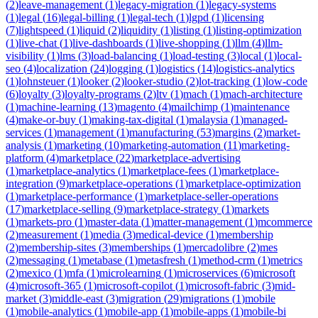
(
2
)
leave-management
(
1
)
legacy-migration
(
1
)
legacy-systems
(
1
)
legal
(
16
)
legal-billing
(
1
)
legal-tech
(
1
)
lgpd
(
1
)
licensing
(
7
)
lightspeed
(
1
)
liquid
(
2
)
liquidity
(
1
)
listing
(
1
)
listing-optimization
(
1
)
live-chat
(
1
)
live-dashboards
(
1
)
live-shopping
(
1
)
llm
(
4
)
llm-
visibility
(
1
)
lms
(
3
)
load-balancing
(
1
)
load-testing
(
3
)
local
(
1
)
local-
seo
(
4
)
localization
(
24
)
logging
(
1
)
logistics
(
14
)
logistics-analytics
(
1
)
lohnsteuer
(
1
)
looker
(
2
)
looker-studio
(
2
)
lot-tracking
(
1
)
low-code
(
6
)
loyalty
(
3
)
loyalty-programs
(
2
)
ltv
(
1
)
mach
(
1
)
mach-architecture
(
1
)
machine-learning
(
13
)
magento
(
4
)
mailchimp
(
1
)
maintenance
(
4
)
make-or-buy
(
1
)
making-tax-digital
(
1
)
malaysia
(
1
)
managed-
services
(
1
)
management
(
1
)
manufacturing
(
53
)
margins
(
2
)
market-
analysis
(
1
)
marketing
(
10
)
marketing-automation
(
11
)
marketing-
platform
(
4
)
marketplace
(
22
)
marketplace-advertising
(
1
)
marketplace-analytics
(
1
)
marketplace-fees
(
1
)
marketplace-
integration
(
9
)
marketplace-operations
(
1
)
marketplace-optimization
(
1
)
marketplace-performance
(
1
)
marketplace-seller-operations
(
17
)
marketplace-selling
(
9
)
marketplace-strategy
(
1
)
markets
(
1
)
markets-pro
(
1
)
master-data
(
1
)
matter-management
(
1
)
mcommerce
(
2
)
measurement
(
1
)
media
(
3
)
medical-device
(
1
)
membership
(
2
)
membership-sites
(
3
)
memberships
(
1
)
mercadolibre
(
2
)
mes
(
2
)
messaging
(
1
)
metabase
(
1
)
metasfresh
(
1
)
method-crm
(
1
)
metrics
(
2
)
mexico
(
1
)
mfa
(
1
)
microlearning
(
1
)
microservices
(
6
)
microsoft
(
4
)
microsoft-365
(
1
)
microsoft-copilot
(
1
)
microsoft-fabric
(
3
)
mid-
market
(
3
)
middle-east
(
3
)
migration
(
29
)
migrations
(
1
)
mobile
(
1
)
mobile-analytics
(
1
)
mobile-app
(
1
)
mobile-apps
(
1
)
mobile-bi