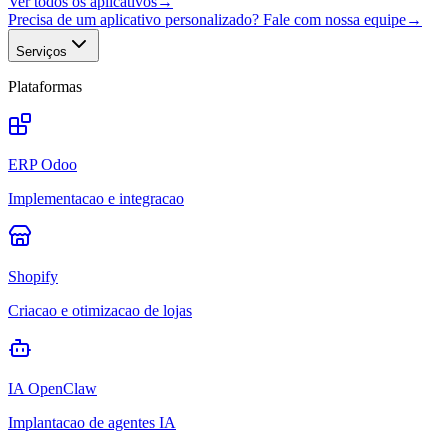
Ver todos os aplicativos
→
Precisa de um aplicativo personalizado? Fale com nossa equipe
→
Serviços
Plataformas
ERP Odoo
Implementacao e integracao
Shopify
Criacao e otimizacao de lojas
IA OpenClaw
Implantacao de agentes IA