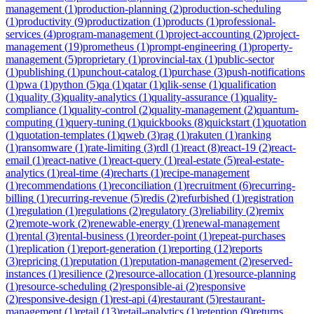
management
(
1
)
production-planning
(
2
)
production-scheduling
(
1
)
productivity
(
9
)
productization
(
1
)
products
(
1
)
professional-
services
(
4
)
program-management
(
1
)
project-accounting
(
2
)
project-
management
(
19
)
prometheus
(
1
)
prompt-engineering
(
1
)
property-
management
(
5
)
proprietary
(
1
)
provincial-tax
(
1
)
public-sector
(
1
)
publishing
(
1
)
punchout-catalog
(
1
)
purchase
(
3
)
push-notifications
(
1
)
pwa
(
1
)
python
(
5
)
qa
(
1
)
qatar
(
1
)
qlik-sense
(
1
)
qualification
(
1
)
quality
(
3
)
quality-analytics
(
1
)
quality-assurance
(
1
)
quality-
compliance
(
1
)
quality-control
(
2
)
quality-management
(
2
)
quantum-
computing
(
1
)
query-tuning
(
1
)
quickbooks
(
8
)
quickstart
(
1
)
quotation
(
1
)
quotation-templates
(
1
)
qweb
(
3
)
rag
(
1
)
rakuten
(
1
)
ranking
(
1
)
ransomware
(
1
)
rate-limiting
(
3
)
rdl
(
1
)
react
(
8
)
react-19
(
2
)
react-
email
(
1
)
react-native
(
1
)
react-query
(
1
)
real-estate
(
5
)
real-estate-
analytics
(
1
)
real-time
(
4
)
recharts
(
1
)
recipe-management
(
1
)
recommendations
(
1
)
reconciliation
(
1
)
recruitment
(
6
)
recurring-
billing
(
1
)
recurring-revenue
(
5
)
redis
(
2
)
refurbished
(
1
)
registration
(
1
)
regulation
(
1
)
regulations
(
2
)
regulatory
(
3
)
reliability
(
2
)
remix
(
2
)
remote-work
(
2
)
renewable-energy
(
1
)
renewal-management
(
1
)
rental
(
3
)
rental-business
(
1
)
reorder-point
(
1
)
repeat-purchases
(
1
)
replication
(
1
)
report-generation
(
1
)
reporting
(
12
)
reports
(
3
)
repricing
(
1
)
reputation
(
1
)
reputation-management
(
2
)
reserved-
instances
(
1
)
resilience
(
2
)
resource-allocation
(
1
)
resource-planning
(
1
)
resource-scheduling
(
2
)
responsible-ai
(
2
)
responsive
(
2
)
responsive-design
(
1
)
rest-api
(
4
)
restaurant
(
5
)
restaurant-
management
(
1
)
retail
(
13
)
retail-analytics
(
1
)
retention
(
9
)
returns