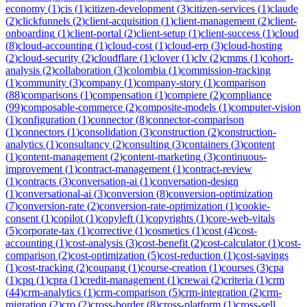
economy
(
1
)
cis
(
1
)
citizen-development
(
3
)
citizen-services
(
1
)
claude
(
2
)
clickfunnels
(
2
)
client-acquisition
(
1
)
client-management
(
2
)
client-
onboarding
(
1
)
client-portal
(
2
)
client-setup
(
1
)
client-success
(
1
)
cloud
(
8
)
cloud-accounting
(
1
)
cloud-cost
(
1
)
cloud-erp
(
3
)
cloud-hosting
(
2
)
cloud-security
(
2
)
cloudflare
(
1
)
clover
(
1
)
clv
(
2
)
cmms
(
1
)
cohort-
analysis
(
2
)
collaboration
(
3
)
colombia
(
1
)
commission-tracking
(
1
)
community
(
3
)
company
(
1
)
company-story
(
1
)
comparison
(
88
)
comparisons
(
1
)
compensation
(
1
)
compiere
(
2
)
compliance
(
99
)
composable-commerce
(
2
)
composite-models
(
1
)
computer-vision
(
1
)
configuration
(
1
)
connector
(
8
)
connector-comparison
(
1
)
connectors
(
1
)
consolidation
(
3
)
construction
(
2
)
construction-
analytics
(
1
)
consultancy
(
2
)
consulting
(
3
)
containers
(
3
)
content
(
1
)
content-management
(
2
)
content-marketing
(
3
)
continuous-
improvement
(
1
)
contract-management
(
1
)
contract-review
(
1
)
contracts
(
3
)
conversation-ai
(
1
)
conversation-design
(
1
)
conversational-ai
(
3
)
conversion
(
8
)
conversion-optimization
(
7
)
conversion-rate
(
2
)
conversion-rate-optimization
(
1
)
cookie-
consent
(
1
)
copilot
(
1
)
copyleft
(
1
)
copyrights
(
1
)
core-web-vitals
(
5
)
corporate-tax
(
1
)
corrective
(
1
)
cosmetics
(
1
)
cost
(
4
)
cost-
accounting
(
1
)
cost-analysis
(
3
)
cost-benefit
(
2
)
cost-calculator
(
1
)
cost-
comparison
(
2
)
cost-optimization
(
5
)
cost-reduction
(
1
)
cost-savings
(
1
)
cost-tracking
(
2
)
coupang
(
1
)
course-creation
(
1
)
courses
(
3
)
cpa
(
1
)
cpq
(
1
)
cpra
(
1
)
credit-management
(
1
)
crewai
(
2
)
criteria
(
1
)
crm
(
44
)
crm-analytics
(
1
)
crm-comparison
(
5
)
crm-integration
(
2
)
crm-
migration
(
2
)
cro
(
2
)
cross-border
(
8
)
cross-platform
(
1
)
cross-sell