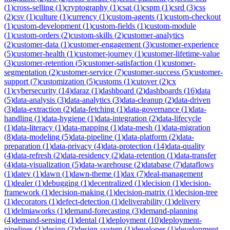
(
1
)
cross-selling
(
1
)
cryptography
(
1
)
csat
(
1
)
cspm
(
1
)
csrd
(
3
)
css
(
2
)
csv
(
1
)
culture
(
1
)
currency
(
1
)
custom-agents
(
1
)
custom-checkout
(
1
)
custom-development
(
1
)
custom-fields
(
1
)
custom-module
(
1
)
custom-orders
(
2
)
custom-skills
(
2
)
customer-analytics
(
2
)
customer-data
(
1
)
customer-engagement
(
3
)
customer-experience
(
5
)
customer-health
(
1
)
customer-journey
(
1
)
customer-lifetime-value
(
3
)
customer-retention
(
5
)
customer-satisfaction
(
1
)
customer-
segmentation
(
2
)
customer-service
(
7
)
customer-success
(
5
)
customer-
support
(
7
)
customization
(
5
)
customs
(
1
)
cutover
(
2
)
cx
(
1
)
cybersecurity
(
14
)
daraz
(
1
)
dashboard
(
2
)
dashboards
(
16
)
data
(
5
)
data-analysis
(
3
)
data-analytics
(
3
)
data-cleanup
(
2
)
data-driven
(
3
)
data-extraction
(
2
)
data-fetching
(
1
)
data-governance
(
1
)
data-
handling
(
1
)
data-hygiene
(
1
)
data-integration
(
2
)
data-lifecycle
(
1
)
data-literacy
(
1
)
data-mapping
(
1
)
data-mesh
(
1
)
data-migration
(
8
)
data-modeling
(
5
)
data-pipeline
(
1
)
data-platform
(
2
)
data-
preparation
(
1
)
data-privacy
(
4
)
data-protection
(
14
)
data-quality
(
4
)
data-refresh
(
2
)
data-residency
(
2
)
data-retention
(
1
)
data-transfer
(
4
)
data-visualization
(
5
)
data-warehouse
(
2
)
database
(
7
)
dataflows
(
1
)
datev
(
1
)
dawn
(
1
)
dawn-theme
(
1
)
dax
(
7
)
deal-management
(
1
)
dealer
(
1
)
debugging
(
1
)
decentralized
(
1
)
decision
(
1
)
decision-
framework
(
1
)
decision-making
(
1
)
decision-matrix
(
1
)
decision-tree
(
1
)
decorators
(
1
)
defect-detection
(
1
)
deliverability
(
1
)
delivery
(
1
)
delmiaworks
(
1
)
demand-forecasting
(
3
)
demand-planning
(
4
)
demand-sensing
(
1
)
dental
(
1
)
deployment
(
10
)
deployment-
pipelines
(
1
)
design
(
2
)
design-system
(
1
)
developer
(
1
)
development