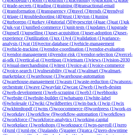
(
3
)
tokopedia
(
1
)
tools
(
1
)
tourism
(
1
)
traceability
(
6
)
tracking
(
2
)
trade
(
1
)
trade-secrets
(
1
)
trading
(
1
)
training
(
8
)
transactional-email
(
1
)
transformation
(
1
)
transparency
(
3
)
travel
(
3
)
trends
(
2
)
trendyol
(
1
)
triage
(
1
)
troubleshooting
(
40
)
trust
(
1
)
tryton
(
1
)
tuning
(
2
)
turborepo
(
1
)
turkey
(
4
)
tutorial
(
50
)
typescript
(
4
)
uae
(
3
)
uat
(
1
)
uk
(
2
)
uk-vat
(
1
)
unified-commerce
(
1
)
unit-tests
(
1
)
updates
(
1
)
upgrade
(
3
)
upsell
(
1
)
upselling
(
1
)
user-acquisition
(
1
)
user-adoption
(
2
)
user-
experience
(
3
)
utilization
(
1
)
ux
(
1
)
v4
(
1
)
validation
(
1
)
variance-
analysis
(
1
)
vat
(
16
)
vector-database
(
1
)
vehicle-management
(
1
)
vehicle-tracking
(
1
)
vendor-coordination
(
1
)
vendor-evaluation
(
1
)
vendor-management
(
4
)
vendor-risk
(
1
)
vendor-selection
(
2
)
vercel-
ai-sdk
(
1
)
vertical-ai
(
1
)
vertipaq
(
1
)
vietnam
(
1
)
views
(
1
)
vision-2030
(
1
)
visual-merchandising
(
1
)
vitest
(
1
)
voice-ai
(
1
)
voice-commerce
(
2
)
voice-search
(
1
)
vulnerability
(
1
)
waf
(
1
)
walmart
(
3
)
walmart-
marketplace
(
1
)
warehouse
(
13
)
warehouse-automation
(
2
)
warehouse-management
(
1
)
wasm
(
1
)
waste-reduction
(
2
)
watsonx-
orchestrate
(
1
)
wave
(
2
)
wayfair
(
2
)
wcag
(
2
)
web
(
1
)
web-design
(
2
)
web-development
(
1
)
web-scraping
(
1
)
web3
(
1
)
webhooks
(
7
)
website
(
1
)
website-builder
(
1
)
whatsapp
(
1
)
white-label
(
6
)
wholesale
(
12
)
wiki
(
2
)
wildberries
(
1
)
win-back
(
1
)
wip
(
1
)
wix
(
2
)
wkhtmltopdf
(
1
)
wms
(
5
)
woocommerce
(
8
)
wordpress
(
1
)
work-os
(
1
)
workday
(
1
)
workflow
(
9
)
workflow-automation
(
1
)
workflows
(
2
)
workforce
(
7
)
workforce-analytics
(
1
)
working-capital
(
1
)
workplace
(
1
)
workshops
(
1
)
workspace
(
1
)
wps-payroll
(
1
)
xero
(
4
)
xml
(
1
)
xml-rpc
(
3
)
zalando
(
5
)
zapier
(
3
)
zatca
(
2
)
zero-downtime