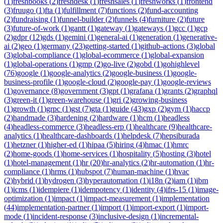
(
1
)
freshbooks
(
2
)
freshdesk
(
1
)
freshsales
(
1
)
freshworks
(
1
)
frontend
(
3
)
fruugo
(
1
)
fta
(
1
)
fulfillment
(
7
)
functions
(
2
)
fund-accounting
(
2
)
fundraising
(
1
)
funnel-builder
(
2
)
funnels
(
4
)
furniture
(
2
)
future
(
3
)
future-of-work
(
1
)
gantt
(
1
)
gateway
(
1
)
gateways
(
1
)
gcc
(
1
)
gcp
(
2
)
gdpr
(
12
)
gds
(
1
)
gemini
(
1
)
general-ai
(
1
)
generation
(
1
)
generative-
ai
(
2
)
geo
(
1
)
germany
(
23
)
getting-started
(
1
)
github-actions
(
3
)
global
(
3
)
global-compliance
(
1
)
global-ecommerce
(
1
)
global-expansion
(
1
)
global-operations
(
1
)
gmp
(
2
)
go-live
(
2
)
gobd
(
1
)
gohighlevel
(
76
)
google
(
1
)
google-analytics
(
2
)
google-business
(
1
)
google-
business-profile
(
1
)
google-cloud
(
2
)
google-pay
(
1
)
google-reviews
(
1
)
governance
(
8
)
government
(
3
)
gpt
(
1
)
grafana
(
1
)
grants
(
2
)
graphql
(
3
)
green-it
(
1
)
green-warehouse
(
1
)
gri
(
2
)
growing-business
(
1
)
growth
(
1
)
grpc
(
1
)
gst
(
7
)
gta
(
1
)
guide
(
43
)
gxp
(
2
)
gym
(
1
)
haccp
(
2
)
handmade
(
3
)
hardening
(
2
)
hardware
(
1
)
hcm
(
1
)
headless
(
4
)
headless-commerce
(
3
)
headless-erp
(
1
)
healthcare
(
9
)
healthcare-
analytics
(
1
)
healthcare-dashboards
(
1
)
helpdesk
(
7
)
hepsiburada
(
1
)
hetzner
(
1
)
higher-ed
(
1
)
hipaa
(
5
)
hiring
(
4
)
hmac
(
1
)
hmrc
(
2
)
home-goods
(
1
)
home-services
(
1
)
hospitality
(
5
)
hosting
(
3
)
hotel
(
1
)
hotel-management
(
1
)
hr
(
20
)
hr-analytics
(
2
)
hr-automation
(
1
)
hr-
compliance
(
1
)
hrms
(
1
)
hubspot
(
7
)
human-machine
(
1
)
hvac
(
2
)
hybrid
(
1
)
hydrogen
(
3
)
hyperautomation
(
1
)
i18n
(
2
)
iam
(
1
)
ibm
(
1
)
icms
(
1
)
idempiere
(
1
)
idempotency
(
1
)
identity
(
4
)
ifrs-15
(
1
)
image-
optimization
(
1
)
impact
(
1
)
impact-measurement
(
1
)
implementation
(
44
)
implementation-partner
(
1
)
import
(
1
)
import-export
(
1
)
import-
mode
(
1
)
incident-response
(
3
)
inclusive-design
(
1
)
incremental-