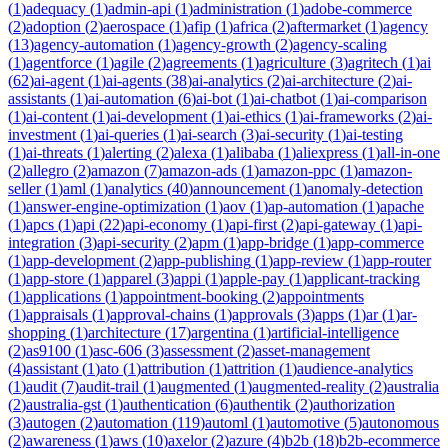
(
1
)
adequacy
(
1
)
admin-api
(
1
)
administration
(
1
)
adobe-commerce
(
2
)
adoption
(
2
)
aerospace
(
1
)
afip
(
1
)
africa
(
2
)
aftermarket
(
1
)
agency
(
13
)
agency-automation
(
1
)
agency-growth
(
2
)
agency-scaling
(
1
)
agentforce
(
1
)
agile
(
2
)
agreements
(
1
)
agriculture
(
3
)
agritech
(
1
)
ai
(
62
)
ai-agent
(
1
)
ai-agents
(
38
)
ai-analytics
(
2
)
ai-architecture
(
2
)
ai-
assistants
(
1
)
ai-automation
(
6
)
ai-bot
(
1
)
ai-chatbot
(
1
)
ai-comparison
(
1
)
ai-content
(
1
)
ai-development
(
1
)
ai-ethics
(
1
)
ai-frameworks
(
2
)
ai-
investment
(
1
)
ai-queries
(
1
)
ai-search
(
3
)
ai-security
(
1
)
ai-testing
(
1
)
ai-threats
(
1
)
alerting
(
2
)
alexa
(
1
)
alibaba
(
1
)
aliexpress
(
1
)
all-in-one
(
2
)
allegro
(
2
)
amazon
(
7
)
amazon-ads
(
1
)
amazon-ppc
(
1
)
amazon-
seller
(
1
)
aml
(
1
)
analytics
(
40
)
announcement
(
1
)
anomaly-detection
(
1
)
answer-engine-optimization
(
1
)
aov
(
1
)
ap-automation
(
1
)
apache
(
1
)
apcs
(
1
)
api
(
22
)
api-economy
(
1
)
api-first
(
2
)
api-gateway
(
1
)
api-
integration
(
3
)
api-security
(
2
)
apm
(
1
)
app-bridge
(
1
)
app-commerce
(
1
)
app-development
(
2
)
app-publishing
(
1
)
app-review
(
1
)
app-router
(
1
)
app-store
(
1
)
apparel
(
3
)
appi
(
1
)
apple-pay
(
1
)
applicant-tracking
(
1
)
applications
(
1
)
appointment-booking
(
2
)
appointments
(
1
)
appraisals
(
1
)
approval-chains
(
1
)
approvals
(
3
)
apps
(
1
)
ar
(
1
)
ar-
shopping
(
1
)
architecture
(
17
)
argentina
(
1
)
artificial-intelligence
(
2
)
as9100
(
1
)
asc-606
(
3
)
assessment
(
2
)
asset-management
(
4
)
assistant
(
1
)
ato
(
1
)
attribution
(
1
)
attrition
(
1
)
audience-analytics
(
1
)
audit
(
7
)
audit-trail
(
1
)
augmented
(
1
)
augmented-reality
(
2
)
australia
(
2
)
australia-gst
(
1
)
authentication
(
6
)
authentik
(
2
)
authorization
(
3
)
autogen
(
2
)
automation
(
119
)
automl
(
1
)
automotive
(
5
)
autonomous
(
2
)
awareness
(
1
)
aws
(
10
)
axelor
(
2
)
azure
(
4
)
b2b
(
18
)
b2b-ecommerce