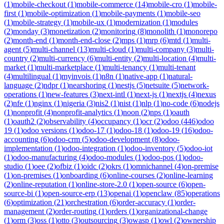
(
1
)
mobile-checkout
(
1
)
mobile-commerce
(
14
)
mobile-cro
(
1
)
mobile-
first
(
1
)
mobile-optimization
(
1
)
mobile-payments
(
1
)
mobile-seo
(
1
)
mobile-strategy
(
1
)
mobile-ux
(
1
)
modernization
(
1
)
modules
(
2
)
monday
(
3
)
monetization
(
2
)
monitoring
(
8
)
monolith
(
1
)
monorepo
(
2
)
month-end
(
1
)
month-end-close
(
2
)
mps
(
1
)
mrp
(
6
)
mtd
(
1
)
multi-
agent
(
5
)
multi-channel
(
13
)
multi-cloud
(
1
)
multi-company
(
3
)
multi-
country
(
2
)
multi-currency
(
6
)
multi-entity
(
2
)
multi-location
(
4
)
multi-
market
(
1
)
multi-marketplace
(
1
)
multi-tenancy
(
1
)
multi-tenant
(
4
)
multilingual
(
1
)
myinvois
(
1
)
n8n
(
1
)
native-app
(
1
)
natural-
language
(
2
)
ndpr
(
1
)
nearshoring
(
1
)
nestjs
(
5
)
netsuite
(
5
)
network-
operations
(
1
)
new-features
(
3
)
next-intl
(
1
)
next-js
(
1
)
nextjs
(
4
)
nexus
(
2
)
nfe
(
1
)
nginx
(
1
)
nigeria
(
3
)
nis2
(
1
)
nist
(
1
)
nlp
(
1
)
no-code
(
6
)
nodejs
(
1
)
nonprofit
(
4
)
nonprofit-analytics
(
1
)
noon
(
2
)
nps
(
1
)
oauth
(
1
)
oauth2
(
2
)
observability
(
4
)
occupancy
(
1
)
ocr
(
2
)
odoo
(
446
)
odoo
19
(
1
)
odoo versions
(
1
)
odoo-17
(
1
)
odoo-18
(
1
)
odoo-19
(
16
)
odoo-
accounting
(
6
)
odoo-crm
(
5
)
odoo-development
(
8
)
odoo-
implementation
(
1
)
odoo-integration
(
1
)
odoo-inventory
(
5
)
odoo-iot
(
1
)
odoo-manufacturing
(
4
)
odoo-modules
(
1
)
odoo-pos
(
1
)
odoo-
studio
(
1
)
oee
(
2
)
ofbiz
(
1
)
oidc
(
2
)
okrs
(
1
)
omnichannel
(
4
)
on-premise
(
1
)
on-premises
(
1
)
onboarding
(
6
)
online-courses
(
2
)
online-learning
(
2
)
online-reputation
(
1
)
online-store-2.0
(
1
)
open-source
(
6
)
open-
source-bi
(
1
)
open-source-erp
(
13
)
openai
(
1
)
openclaw
(
85
)
operations
(
6
)
optimization
(
21
)
orchestration
(
6
)
order-accuracy
(
1
)
order-
management
(
2
)
order-routing
(
1
)
orders
(
1
)
organizational-change
(
1
)
orm
(
3
)
oss
(
1
)
otto
(
3
)
outsourcing
(
3
)
owasp
(
1
)
owl
(
2
)
ownership