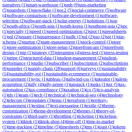
narratives
(
1
)
smart-warehouse
(
1
)
smb
(
9
)
sms-marketing
(
5
)
snapshots
(
1
)
snowflake
(
1
)
soc2
(
5
)
social-commerce
(
5
)
software
(
4
)
software-comparison
(
1
)
software-development
(
1
)
software-
selection
(
2
)
software-stack
(
1
)
solar-energy
(
1
)
solutions
(
1
)
sop
(
2
)
south-africa
(
3
)
south-asia
(
1
)
south-korea
(
1
)
southeast-asia
(
2
)
spc
(
1
)
specialty
(
1
)
speed
(
1
)
speed-optimization
(
2
)
spot
(
1
)
spreadsheets
(
1
)
sql
(
2
)
square
(
1
)
squarespace
(
1
)
ssdlc
(
1
)
ssl
(
2
)
sso
(
2
)
sst
(
1
)
star-
schema
(
2
)
startup
(
2
)
state-management
(
1
)
stock-control
(
1
)
store
(
1
)
store-optimization
(
1
)
store-setup
(
2
)
storefront-api
(
3
)
storefront-
design
(
1
)
stp
(
1
)
strategy
(
35
)
streaming
(
4
)
stress-test
(
1
)
stress-testing
(
1
)
stripe
(
2
)
structured-data
(
1
)
student-management
(
2
)
student-
performance
(
1
)
studio
(
3
)
subscriber
(
1
)
subscription
(
2
)
subscriptions
(
6
)
supplier
(
1
)
supply-chain
(
28
)
support
(
6
)
surveys
(
1
)
sustainability
(
14
)
sustainability-roi
(
1
)
sustainable-ecommerce
(
1
)
sustainable-
procurement
(
1
)
sync
(
1
)
tableau
(
3
)
tailwind-css
(
1
)
takealot
(
1
)
talent-
acquisition
(
2
)
tally
(
4
)
tally-prime
(
1
)
tanstack
(
1
)
tasks
(
1
)
tax
(
5
)
tax-
automation
(
2
)
tax-compliance
(
3
)
taxation
(
1
)
tco
(
5
)
tco-analysis
(
1
)
tds
(
1
)
team
(
1
)
tech
(
1
)
technical
(
1
)
technical-seo
(
4
)
technology
(
2
)
telecom
(
3
)
templates
(
3
)
temu
(
1
)
terraform
(
1
)
territory-
management
(
1
)
testing
(
7
)
text-messaging
(
1
)
textile
(
2
)
theme-
customization
(
1
)
theme-development
(
2
)
themes
(
1
)
theory-of-
constraints
(
1
)
third-party
(
1
)
throttling
(
1
)
ticketing
(
1
)
ticketing-
system
(
1
)
tiktok
(
1
)
tiktok-shop
(
4
)
time-off
(
1
)
time-to-market
(
1
)
time-tracking
(
2
)
timeline
(
5
)
timesheets
(
2
)
tms
(
1
)
toast
(
1
)
tokens