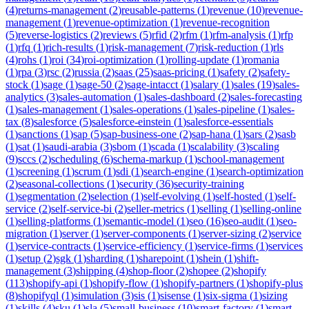
(
4
)
returns-management
(
2
)
reusable-patterns
(
1
)
revenue
(
10
)
revenue-
management
(
1
)
revenue-optimization
(
1
)
revenue-recognition
(
5
)
reverse-logistics
(
2
)
reviews
(
5
)
rfid
(
2
)
rfm
(
1
)
rfm-analysis
(
1
)
rfp
(
1
)
rfq
(
1
)
rich-results
(
1
)
risk-management
(
7
)
risk-reduction
(
1
)
rls
(
4
)
rohs
(
1
)
roi
(
34
)
roi-optimization
(
1
)
rolling-update
(
1
)
romania
(
1
)
rpa
(
3
)
rsc
(
2
)
russia
(
2
)
saas
(
25
)
saas-pricing
(
1
)
safety
(
2
)
safety-
stock
(
1
)
sage
(
1
)
sage-50
(
2
)
sage-intacct
(
1
)
salary
(
1
)
sales
(
19
)
sales-
analytics
(
3
)
sales-automation
(
1
)
sales-dashboard
(
2
)
sales-forecasting
(
1
)
sales-management
(
1
)
sales-operations
(
1
)
sales-pipeline
(
1
)
sales-
tax
(
8
)
salesforce
(
5
)
salesforce-einstein
(
1
)
salesforce-essentials
(
1
)
sanctions
(
1
)
sap
(
5
)
sap-business-one
(
2
)
sap-hana
(
1
)
sars
(
2
)
sasb
(
1
)
sat
(
1
)
saudi-arabia
(
3
)
sbom
(
1
)
scada
(
1
)
scalability
(
3
)
scaling
(
9
)
sccs
(
2
)
scheduling
(
6
)
schema-markup
(
1
)
school-management
(
1
)
screening
(
1
)
scrum
(
1
)
sdi
(
1
)
search-engine
(
1
)
search-optimization
(
2
)
seasonal-collections
(
1
)
security
(
36
)
security-training
(
1
)
segmentation
(
2
)
selection
(
1
)
self-evolving
(
1
)
self-hosted
(
1
)
self-
service
(
2
)
self-service-bi
(
2
)
seller-metrics
(
1
)
selling
(
1
)
selling-online
(
1
)
selling-platforms
(
1
)
semantic-model
(
1
)
seo
(
16
)
seo-audit
(
1
)
seo-
migration
(
1
)
server
(
1
)
server-components
(
1
)
server-sizing
(
2
)
service
(
1
)
service-contracts
(
1
)
service-efficiency
(
1
)
service-firms
(
1
)
services
(
1
)
setup
(
2
)
sgk
(
1
)
sharding
(
1
)
sharepoint
(
1
)
shein
(
1
)
shift-
management
(
3
)
shipping
(
4
)
shop-floor
(
2
)
shopee
(
2
)
shopify
(
113
)
shopify-api
(
1
)
shopify-flow
(
1
)
shopify-partners
(
1
)
shopify-plus
(
8
)
shopifyql
(
1
)
simulation
(
3
)
sis
(
1
)
sisense
(
1
)
six-sigma
(
1
)
sizing
(
1
)
skills
(
4
)
sku
(
1
)
sla
(
5
)
small-business
(
10
)
smart-factory
(
1
)
smart-