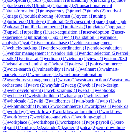
(
3
)
tokopedia
(
1
)
tools
(
1
)
tourism
(
1
)
traceability
(
6
)
tracking
(
2
)
trade
(
1
)
trade-secrets
(
1
)
trading
(
1
)
training
(
8
)
transactional-email
(
1
)
transformation
(
1
)
transparency
(
3
)
travel
(
3
)
trends
(
2
)
trendyol
(
1
)
triage
(
1
)
troubleshooting
(
40
)
trust
(
1
)
tryton
(
1
)
tuning
(
2
)
turborepo
(
1
)
turkey
(
4
)
tutorial
(
50
)
typescript
(
4
)
uae
(
3
)
uat
(
1
)
uk
(
2
)
uk-vat
(
1
)
unified-commerce
(
1
)
unit-tests
(
1
)
updates
(
1
)
upgrade
(
3
)
upsell
(
1
)
upselling
(
1
)
user-acquisition
(
1
)
user-adoption
(
2
)
user-
experience
(
3
)
utilization
(
1
)
ux
(
1
)
v4
(
1
)
validation
(
1
)
variance-
analysis
(
1
)
vat
(
16
)
vector-database
(
1
)
vehicle-management
(
1
)
vehicle-tracking
(
1
)
vendor-coordination
(
1
)
vendor-evaluation
(
1
)
vendor-management
(
4
)
vendor-risk
(
1
)
vendor-selection
(
2
)
vercel-
ai-sdk
(
1
)
vertical-ai
(
1
)
vertipaq
(
1
)
vietnam
(
1
)
views
(
1
)
vision-2030
(
1
)
visual-merchandising
(
1
)
vitest
(
1
)
voice-ai
(
1
)
voice-commerce
(
2
)
voice-search
(
1
)
vulnerability
(
1
)
waf
(
1
)
walmart
(
3
)
walmart-
marketplace
(
1
)
warehouse
(
13
)
warehouse-automation
(
2
)
warehouse-management
(
1
)
wasm
(
1
)
waste-reduction
(
2
)
watsonx-
orchestrate
(
1
)
wave
(
2
)
wayfair
(
2
)
wcag
(
2
)
web
(
1
)
web-design
(
2
)
web-development
(
1
)
web-scraping
(
1
)
web3
(
1
)
webhooks
(
7
)
website
(
1
)
website-builder
(
1
)
whatsapp
(
1
)
white-label
(
6
)
wholesale
(
12
)
wiki
(
2
)
wildberries
(
1
)
win-back
(
1
)
wip
(
1
)
wix
(
2
)
wkhtmltopdf
(
1
)
wms
(
5
)
woocommerce
(
8
)
wordpress
(
1
)
work-os
(
1
)
workday
(
1
)
workflow
(
9
)
workflow-automation
(
1
)
workflows
(
2
)
workforce
(
7
)
workforce-analytics
(
1
)
working-capital
(
1
)
workplace
(
1
)
workshops
(
1
)
workspace
(
1
)
wps-payroll
(
1
)
xero
(
4
)
xml
(
1
)
xml-rpc
(
3
)
zalando
(
5
)
zapier
(
3
)
zatca
(
2
)
zero-downtime