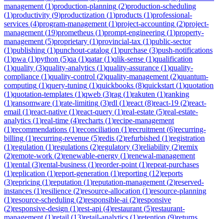
management
(
1
)
production-planning
(
2
)
production-scheduling
(
1
)
productivity
(
9
)
productization
(
1
)
products
(
1
)
professional-
services
(
4
)
program-management
(
1
)
project-accounting
(
2
)
project-
management
(
19
)
prometheus
(
1
)
prompt-engineering
(
1
)
property-
management
(
5
)
proprietary
(
1
)
provincial-tax
(
1
)
public-sector
(
1
)
publishing
(
1
)
punchout-catalog
(
1
)
purchase
(
3
)
push-notifications
(
1
)
pwa
(
1
)
python
(
5
)
qa
(
1
)
qatar
(
1
)
qlik-sense
(
1
)
qualification
(
1
)
quality
(
3
)
quality-analytics
(
1
)
quality-assurance
(
1
)
quality-
compliance
(
1
)
quality-control
(
2
)
quality-management
(
2
)
quantum-
computing
(
1
)
query-tuning
(
1
)
quickbooks
(
8
)
quickstart
(
1
)
quotation
(
1
)
quotation-templates
(
1
)
qweb
(
3
)
rag
(
1
)
rakuten
(
1
)
ranking
(
1
)
ransomware
(
1
)
rate-limiting
(
3
)
rdl
(
1
)
react
(
8
)
react-19
(
2
)
react-
email
(
1
)
react-native
(
1
)
react-query
(
1
)
real-estate
(
5
)
real-estate-
analytics
(
1
)
real-time
(
4
)
recharts
(
1
)
recipe-management
(
1
)
recommendations
(
1
)
reconciliation
(
1
)
recruitment
(
6
)
recurring-
billing
(
1
)
recurring-revenue
(
5
)
redis
(
2
)
refurbished
(
1
)
registration
(
1
)
regulation
(
1
)
regulations
(
2
)
regulatory
(
3
)
reliability
(
2
)
remix
(
2
)
remote-work
(
2
)
renewable-energy
(
1
)
renewal-management
(
1
)
rental
(
3
)
rental-business
(
1
)
reorder-point
(
1
)
repeat-purchases
(
1
)
replication
(
1
)
report-generation
(
1
)
reporting
(
12
)
reports
(
3
)
repricing
(
1
)
reputation
(
1
)
reputation-management
(
2
)
reserved-
instances
(
1
)
resilience
(
2
)
resource-allocation
(
1
)
resource-planning
(
1
)
resource-scheduling
(
2
)
responsible-ai
(
2
)
responsive
(
2
)
responsive-design
(
1
)
rest-api
(
4
)
restaurant
(
5
)
restaurant-
management
(
1
)
retail
(
13
)
retail-analytics
(
1
)
retention
(
9
)
returns