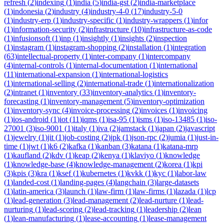
refresh
(
2
)
indexing
(
1
)
india
(
5
)
india-gst
(
2
)
india-marketplace
(
1
)
indonesia
(
2
)
industry
(
4
)
industry-4-0
(
17
)
industry-5-0
(
1
)
industry-erp
(
1
)
industry-specific
(
1
)
industry-wrappers
(
1
)
infor
(
1
)
information-security
(
2
)
infrastructure
(
10
)
infrastructure-as-code
(
1
)
infusionsoft
(
1
)
inp
(
1
)
insightly
(
1
)
insights
(
2
)
inspection
(
1
)
instagram
(
1
)
instagram-shopping
(
2
)
installation
(
1
)
integration
(
63
)
intellectual-property
(
1
)
inter-company
(
1
)
intercompany
(
4
)
internal-controls
(
1
)
internal-documentation
(
1
)
international
(
11
)
international-expansion
(
1
)
international-logistics
(
1
)
international-selling
(
2
)
international-trade
(
1
)
internationalization
(
2
)
intranet
(
1
)
inventory
(
33
)
inventory-analytics
(
1
)
inventory-
forecasting
(
1
)
inventory-management
(
5
)
inventory-optimization
(
1
)
inventory-sync
(
4
)
invoice-processing
(
2
)
invoices
(
1
)
invoicing
(
1
)
ios-android
(
1
)
iot
(
11
)
iqms
(
1
)
isa-95
(
1
)
isms
(
1
)
iso-13485
(
1
)
iso-
27001
(
3
)
iso-9001
(
1
)
italy
(
1
)
iva
(
2
)
jamstack
(
1
)
japan
(
2
)
javascript
(
1
)
jewelry
(
1
)
jit
(
1
)
job-costing
(
2
)
jpk
(
1
)
json-rpc
(
2
)
jumia
(
1
)
just-in-
time
(
1
)
jwt
(
1
)
k6
(
2
)
kafka
(
1
)
kanban
(
3
)
katana
(
1
)
katana-mrp
(
1
)
kaufland
(
2
)
kdv
(
1
)
keap
(
2
)
kenya
(
1
)
klaviyo
(
1
)
knowledge
(
1
)
knowledge-base
(
4
)
knowledge-management
(
2
)
korea
(
1
)
kpi
(
3
)
kpis
(
3
)
kra
(
1
)
ksef
(
1
)
kubernetes
(
1
)
kvkk
(
1
)
kyc
(
1
)
labor-law
(
1
)
landed-cost
(
1
)
landing-pages
(
4
)
langchain
(
3
)
large-datasets
(
1
)
latin-america
(
3
)
launch
(
1
)
law-firm
(
1
)
law-firms
(
1
)
lazada
(
1
)
lcp
(
1
)
lead-generation
(
3
)
lead-management
(
2
)
lead-nurture
(
1
)
lead-
nurturing
(
1
)
lead-scoring
(
2
)
lead-tracking
(
1
)
leadership
(
2
)
lean
(
1
)
lean-manufacturing
(
1
)
lease-accounting
(
1
)
lease-management