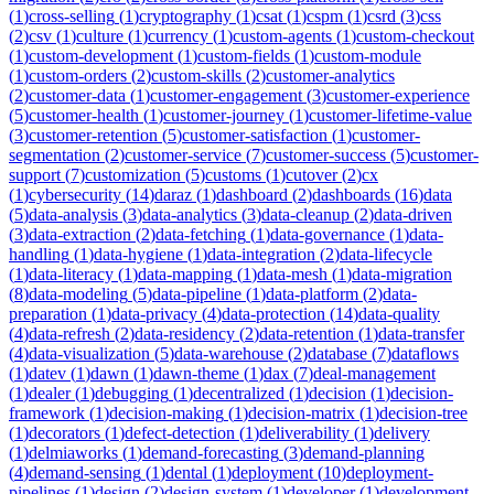
(
1
)
cross-selling
(
1
)
cryptography
(
1
)
csat
(
1
)
cspm
(
1
)
csrd
(
3
)
css
(
2
)
csv
(
1
)
culture
(
1
)
currency
(
1
)
custom-agents
(
1
)
custom-checkout
(
1
)
custom-development
(
1
)
custom-fields
(
1
)
custom-module
(
1
)
custom-orders
(
2
)
custom-skills
(
2
)
customer-analytics
(
2
)
customer-data
(
1
)
customer-engagement
(
3
)
customer-experience
(
5
)
customer-health
(
1
)
customer-journey
(
1
)
customer-lifetime-value
(
3
)
customer-retention
(
5
)
customer-satisfaction
(
1
)
customer-
segmentation
(
2
)
customer-service
(
7
)
customer-success
(
5
)
customer-
support
(
7
)
customization
(
5
)
customs
(
1
)
cutover
(
2
)
cx
(
1
)
cybersecurity
(
14
)
daraz
(
1
)
dashboard
(
2
)
dashboards
(
16
)
data
(
5
)
data-analysis
(
3
)
data-analytics
(
3
)
data-cleanup
(
2
)
data-driven
(
3
)
data-extraction
(
2
)
data-fetching
(
1
)
data-governance
(
1
)
data-
handling
(
1
)
data-hygiene
(
1
)
data-integration
(
2
)
data-lifecycle
(
1
)
data-literacy
(
1
)
data-mapping
(
1
)
data-mesh
(
1
)
data-migration
(
8
)
data-modeling
(
5
)
data-pipeline
(
1
)
data-platform
(
2
)
data-
preparation
(
1
)
data-privacy
(
4
)
data-protection
(
14
)
data-quality
(
4
)
data-refresh
(
2
)
data-residency
(
2
)
data-retention
(
1
)
data-transfer
(
4
)
data-visualization
(
5
)
data-warehouse
(
2
)
database
(
7
)
dataflows
(
1
)
datev
(
1
)
dawn
(
1
)
dawn-theme
(
1
)
dax
(
7
)
deal-management
(
1
)
dealer
(
1
)
debugging
(
1
)
decentralized
(
1
)
decision
(
1
)
decision-
framework
(
1
)
decision-making
(
1
)
decision-matrix
(
1
)
decision-tree
(
1
)
decorators
(
1
)
defect-detection
(
1
)
deliverability
(
1
)
delivery
(
1
)
delmiaworks
(
1
)
demand-forecasting
(
3
)
demand-planning
(
4
)
demand-sensing
(
1
)
dental
(
1
)
deployment
(
10
)
deployment-
pipelines
(
1
)
design
(
2
)
design-system
(
1
)
developer
(
1
)
development