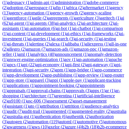
(
1
)
adequacy
(
1
)
admin-api
(
1
)
administration
(
1
)
adobe-commerce
(
2
)
adoption
(
2
)
aerospace
(
1
)
afip
(
1
)
africa
(
2
)
aftermarket
(
1
)
agency
(
13
)
agency-automation
(
1
)
agency-growth
(
2
)
agency-scaling
(
1
)
agentforce
(
1
)
agile
(
2
)
agreements
(
1
)
agriculture
(
3
)
agritech
(
1
)
ai
(
62
)
ai-agent
(
1
)
ai-agents
(
38
)
ai-analytics
(
2
)
ai-architecture
(
2
)
ai-
assistants
(
1
)
ai-automation
(
6
)
ai-bot
(
1
)
ai-chatbot
(
1
)
ai-comparison
(
1
)
ai-content
(
1
)
ai-development
(
1
)
ai-ethics
(
1
)
ai-frameworks
(
2
)
ai-
investment
(
1
)
ai-queries
(
1
)
ai-search
(
3
)
ai-security
(
1
)
ai-testing
(
1
)
ai-threats
(
1
)
alerting
(
2
)
alexa
(
1
)
alibaba
(
1
)
aliexpress
(
1
)
all-in-one
(
2
)
allegro
(
2
)
amazon
(
7
)
amazon-ads
(
1
)
amazon-ppc
(
1
)
amazon-
seller
(
1
)
aml
(
1
)
analytics
(
40
)
announcement
(
1
)
anomaly-detection
(
1
)
answer-engine-optimization
(
1
)
aov
(
1
)
ap-automation
(
1
)
apache
(
1
)
apcs
(
1
)
api
(
22
)
api-economy
(
1
)
api-first
(
2
)
api-gateway
(
1
)
api-
integration
(
3
)
api-security
(
2
)
apm
(
1
)
app-bridge
(
1
)
app-commerce
(
1
)
app-development
(
2
)
app-publishing
(
1
)
app-review
(
1
)
app-router
(
1
)
app-store
(
1
)
apparel
(
3
)
appi
(
1
)
apple-pay
(
1
)
applicant-tracking
(
1
)
applications
(
1
)
appointment-booking
(
2
)
appointments
(
1
)
appraisals
(
1
)
approval-chains
(
1
)
approvals
(
3
)
apps
(
1
)
ar
(
1
)
ar-
shopping
(
1
)
architecture
(
17
)
argentina
(
1
)
artificial-intelligence
(
2
)
as9100
(
1
)
asc-606
(
3
)
assessment
(
2
)
asset-management
(
4
)
assistant
(
1
)
ato
(
1
)
attribution
(
1
)
attrition
(
1
)
audience-analytics
(
1
)
audit
(
7
)
audit-trail
(
1
)
augmented
(
1
)
augmented-reality
(
2
)
australia
(
2
)
australia-gst
(
1
)
authentication
(
6
)
authentik
(
2
)
authorization
(
3
)
autogen
(
2
)
automation
(
119
)
automl
(
1
)
automotive
(
5
)
autonomous
(
2
)
awareness
(
1
)
aws
(
10
)
axelor
(
2
)
azure
(
4
)
b2b
(
18
)
b2b-ecommerce