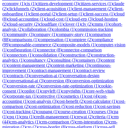
economy
(
1
)
cis
(
1
)
citizen-development
(
3
)
citizen-services
(
1
)
claude
(
2
)
clickfunnels
(
2
)
client-acquisition
(
1
)
client-management
(
2
)
client-
onboarding
(
1
)
client-portal
(
2
)
client-setup
(
1
)
client-success
(
1
)
cloud
(
8
)
cloud-accounting
(
1
)
cloud-cost
(
1
)
cloud-erp
(
3
)
cloud-hosting
(
2
)
cloud-security
(
2
)
cloudflare
(
1
)
clover
(
1
)
clv
(
2
)
cmms
(
1
)
cohort-
analysis
(
2
)
collaboration
(
3
)
colombia
(
1
)
commission-tracking
(
1
)
community
(
3
)
company
(
1
)
company-story
(
1
)
comparison
(
88
)
comparisons
(
1
)
compensation
(
1
)
compiere
(
2
)
compliance
(
99
)
composable-commerce
(
2
)
composite-models
(
1
)
computer-vision
(
1
)
configuration
(
1
)
connector
(
8
)
connector-comparison
(
1
)
connectors
(
1
)
consolidation
(
3
)
construction
(
2
)
construction-
analytics
(
1
)
consultancy
(
2
)
consulting
(
3
)
containers
(
3
)
content
(
1
)
content-management
(
2
)
content-marketing
(
3
)
continuous-
improvement
(
1
)
contract-management
(
1
)
contract-review
(
1
)
contracts
(
3
)
conversation-ai
(
1
)
conversation-design
(
1
)
conversational-ai
(
3
)
conversion
(
8
)
conversion-optimization
(
7
)
conversion-rate
(
2
)
conversion-rate-optimization
(
1
)
cookie-
consent
(
1
)
copilot
(
1
)
copyleft
(
1
)
copyrights
(
1
)
core-web-vitals
(
5
)
corporate-tax
(
1
)
corrective
(
1
)
cosmetics
(
1
)
cost
(
4
)
cost-
accounting
(
1
)
cost-analysis
(
3
)
cost-benefit
(
2
)
cost-calculator
(
1
)
cost-
comparison
(
2
)
cost-optimization
(
5
)
cost-reduction
(
1
)
cost-savings
(
1
)
cost-tracking
(
2
)
coupang
(
1
)
course-creation
(
1
)
courses
(
3
)
cpa
(
1
)
cpq
(
1
)
cpra
(
1
)
credit-management
(
1
)
crewai
(
2
)
criteria
(
1
)
crm
(
44
)
crm-analytics
(
1
)
crm-comparison
(
5
)
crm-integration
(
2
)
crm-
migration
(
2
)
cro
(
2
)
cross-border
(
8
)
cross-platform
(
1
)
cross-sell