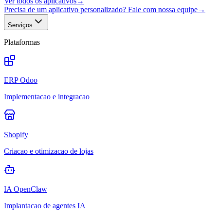
Ver todos os aplicativos
→
Precisa de um aplicativo personalizado? Fale com nossa equipe
→
Serviços
Plataformas
ERP Odoo
Implementacao e integracao
Shopify
Criacao e otimizacao de lojas
IA OpenClaw
Implantacao de agentes IA