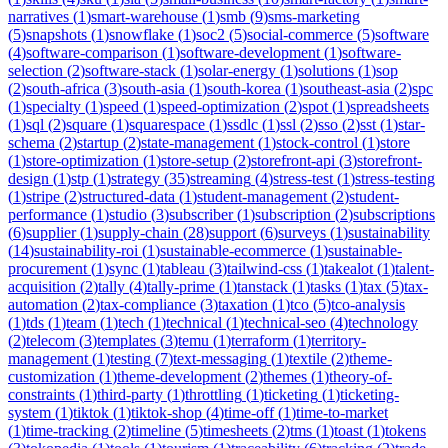
narratives
(
1
)
smart-warehouse
(
1
)
smb
(
9
)
sms-marketing
(
5
)
snapshots
(
1
)
snowflake
(
1
)
soc2
(
5
)
social-commerce
(
5
)
software
(
4
)
software-comparison
(
1
)
software-development
(
1
)
software-
selection
(
2
)
software-stack
(
1
)
solar-energy
(
1
)
solutions
(
1
)
sop
(
2
)
south-africa
(
3
)
south-asia
(
1
)
south-korea
(
1
)
southeast-asia
(
2
)
spc
(
1
)
specialty
(
1
)
speed
(
1
)
speed-optimization
(
2
)
spot
(
1
)
spreadsheets
(
1
)
sql
(
2
)
square
(
1
)
squarespace
(
1
)
ssdlc
(
1
)
ssl
(
2
)
sso
(
2
)
sst
(
1
)
star-
schema
(
2
)
startup
(
2
)
state-management
(
1
)
stock-control
(
1
)
store
(
1
)
store-optimization
(
1
)
store-setup
(
2
)
storefront-api
(
3
)
storefront-
design
(
1
)
stp
(
1
)
strategy
(
35
)
streaming
(
4
)
stress-test
(
1
)
stress-testing
(
1
)
stripe
(
2
)
structured-data
(
1
)
student-management
(
2
)
student-
performance
(
1
)
studio
(
3
)
subscriber
(
1
)
subscription
(
2
)
subscriptions
(
6
)
supplier
(
1
)
supply-chain
(
28
)
support
(
6
)
surveys
(
1
)
sustainability
(
14
)
sustainability-roi
(
1
)
sustainable-ecommerce
(
1
)
sustainable-
procurement
(
1
)
sync
(
1
)
tableau
(
3
)
tailwind-css
(
1
)
takealot
(
1
)
talent-
acquisition
(
2
)
tally
(
4
)
tally-prime
(
1
)
tanstack
(
1
)
tasks
(
1
)
tax
(
5
)
tax-
automation
(
2
)
tax-compliance
(
3
)
taxation
(
1
)
tco
(
5
)
tco-analysis
(
1
)
tds
(
1
)
team
(
1
)
tech
(
1
)
technical
(
1
)
technical-seo
(
4
)
technology
(
2
)
telecom
(
3
)
templates
(
3
)
temu
(
1
)
terraform
(
1
)
territory-
management
(
1
)
testing
(
7
)
text-messaging
(
1
)
textile
(
2
)
theme-
customization
(
1
)
theme-development
(
2
)
themes
(
1
)
theory-of-
constraints
(
1
)
third-party
(
1
)
throttling
(
1
)
ticketing
(
1
)
ticketing-
system
(
1
)
tiktok
(
1
)
tiktok-shop
(
4
)
time-off
(
1
)
time-to-market
(
1
)
time-tracking
(
2
)
timeline
(
5
)
timesheets
(
2
)
tms
(
1
)
toast
(
1
)
tokens