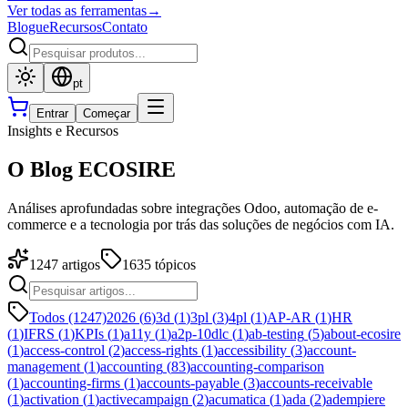
Ver todas as ferramentas
→
Blogue
Recursos
Contato
pt
Entrar
Começar
Insights e Recursos
O Blog ECOSIRE
Análises aprofundadas sobre integrações Odoo, automação de e-
commerce e a tecnologia por trás das soluções de negócios com IA.
1247
artigos
1635
tópicos
Todos (1247)
2026
(
6
)
3d
(
1
)
3pl
(
3
)
4pl
(
1
)
AP-AR
(
1
)
HR
(
1
)
IFRS
(
1
)
KPIs
(
1
)
a11y
(
1
)
a2p-10dlc
(
1
)
ab-testing
(
5
)
about-ecosire
(
1
)
access-control
(
2
)
access-rights
(
1
)
accessibility
(
3
)
account-
management
(
1
)
accounting
(
83
)
accounting-comparison
(
1
)
accounting-firms
(
1
)
accounts-payable
(
3
)
accounts-receivable
(
1
)
activation
(
1
)
activecampaign
(
2
)
acumatica
(
1
)
ada
(
2
)
adempiere