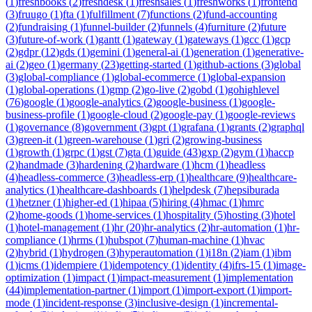
(
1
)
freshbooks
(
2
)
freshdesk
(
1
)
freshsales
(
1
)
freshworks
(
1
)
frontend
(
3
)
fruugo
(
1
)
fta
(
1
)
fulfillment
(
7
)
functions
(
2
)
fund-accounting
(
2
)
fundraising
(
1
)
funnel-builder
(
2
)
funnels
(
4
)
furniture
(
2
)
future
(
3
)
future-of-work
(
1
)
gantt
(
1
)
gateway
(
1
)
gateways
(
1
)
gcc
(
1
)
gcp
(
2
)
gdpr
(
12
)
gds
(
1
)
gemini
(
1
)
general-ai
(
1
)
generation
(
1
)
generative-
ai
(
2
)
geo
(
1
)
germany
(
23
)
getting-started
(
1
)
github-actions
(
3
)
global
(
3
)
global-compliance
(
1
)
global-ecommerce
(
1
)
global-expansion
(
1
)
global-operations
(
1
)
gmp
(
2
)
go-live
(
2
)
gobd
(
1
)
gohighlevel
(
76
)
google
(
1
)
google-analytics
(
2
)
google-business
(
1
)
google-
business-profile
(
1
)
google-cloud
(
2
)
google-pay
(
1
)
google-reviews
(
1
)
governance
(
8
)
government
(
3
)
gpt
(
1
)
grafana
(
1
)
grants
(
2
)
graphql
(
3
)
green-it
(
1
)
green-warehouse
(
1
)
gri
(
2
)
growing-business
(
1
)
growth
(
1
)
grpc
(
1
)
gst
(
7
)
gta
(
1
)
guide
(
43
)
gxp
(
2
)
gym
(
1
)
haccp
(
2
)
handmade
(
3
)
hardening
(
2
)
hardware
(
1
)
hcm
(
1
)
headless
(
4
)
headless-commerce
(
3
)
headless-erp
(
1
)
healthcare
(
9
)
healthcare-
analytics
(
1
)
healthcare-dashboards
(
1
)
helpdesk
(
7
)
hepsiburada
(
1
)
hetzner
(
1
)
higher-ed
(
1
)
hipaa
(
5
)
hiring
(
4
)
hmac
(
1
)
hmrc
(
2
)
home-goods
(
1
)
home-services
(
1
)
hospitality
(
5
)
hosting
(
3
)
hotel
(
1
)
hotel-management
(
1
)
hr
(
20
)
hr-analytics
(
2
)
hr-automation
(
1
)
hr-
compliance
(
1
)
hrms
(
1
)
hubspot
(
7
)
human-machine
(
1
)
hvac
(
2
)
hybrid
(
1
)
hydrogen
(
3
)
hyperautomation
(
1
)
i18n
(
2
)
iam
(
1
)
ibm
(
1
)
icms
(
1
)
idempiere
(
1
)
idempotency
(
1
)
identity
(
4
)
ifrs-15
(
1
)
image-
optimization
(
1
)
impact
(
1
)
impact-measurement
(
1
)
implementation
(
44
)
implementation-partner
(
1
)
import
(
1
)
import-export
(
1
)
import-
mode
(
1
)
incident-response
(
3
)
inclusive-design
(
1
)
incremental-