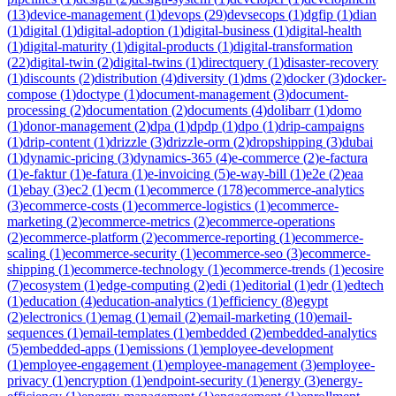
(
13
)
device-management
(
1
)
devops
(
29
)
devsecops
(
1
)
dgfip
(
1
)
dian
(
1
)
digital
(
1
)
digital-adoption
(
1
)
digital-business
(
1
)
digital-health
(
1
)
digital-maturity
(
1
)
digital-products
(
1
)
digital-transformation
(
22
)
digital-twin
(
2
)
digital-twins
(
1
)
directquery
(
1
)
disaster-recovery
(
1
)
discounts
(
2
)
distribution
(
4
)
diversity
(
1
)
dms
(
2
)
docker
(
3
)
docker-
compose
(
1
)
doctype
(
1
)
document-management
(
3
)
document-
processing
(
2
)
documentation
(
2
)
documents
(
4
)
dolibarr
(
1
)
domo
(
1
)
donor-management
(
2
)
dpa
(
1
)
dpdp
(
1
)
dpo
(
1
)
drip-campaigns
(
1
)
drip-content
(
1
)
drizzle
(
3
)
drizzle-orm
(
2
)
dropshipping
(
3
)
dubai
(
1
)
dynamic-pricing
(
3
)
dynamics-365
(
4
)
e-commerce
(
2
)
e-factura
(
1
)
e-faktur
(
1
)
e-fatura
(
1
)
e-invoicing
(
5
)
e-way-bill
(
1
)
e2e
(
2
)
eaa
(
1
)
ebay
(
3
)
ec2
(
1
)
ecm
(
1
)
ecommerce
(
178
)
ecommerce-analytics
(
3
)
ecommerce-costs
(
1
)
ecommerce-logistics
(
1
)
ecommerce-
marketing
(
2
)
ecommerce-metrics
(
2
)
ecommerce-operations
(
2
)
ecommerce-platform
(
2
)
ecommerce-reporting
(
1
)
ecommerce-
scaling
(
1
)
ecommerce-security
(
1
)
ecommerce-seo
(
3
)
ecommerce-
shipping
(
1
)
ecommerce-technology
(
1
)
ecommerce-trends
(
1
)
ecosire
(
7
)
ecosystem
(
1
)
edge-computing
(
2
)
edi
(
1
)
editorial
(
1
)
edr
(
1
)
edtech
(
1
)
education
(
4
)
education-analytics
(
1
)
efficiency
(
8
)
egypt
(
2
)
electronics
(
1
)
emag
(
1
)
email
(
2
)
email-marketing
(
10
)
email-
sequences
(
1
)
email-templates
(
1
)
embedded
(
2
)
embedded-analytics
(
5
)
embedded-apps
(
1
)
emissions
(
1
)
employee-development
(
1
)
employee-engagement
(
1
)
employee-management
(
3
)
employee-
privacy
(
1
)
encryption
(
1
)
endpoint-security
(
1
)
energy
(
3
)
energy-