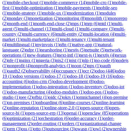
(
1
)
mobile-checkout
(
1
)
mobile-commerce
(
14
)
mobile-cro
(
1
)
mobile-
first
(
1
)
mobile-optimization
(
1
)
mobile-payments
(
1
)
mobile-seo
(
1
)
mobile-strategy
(
1
)
mobile-ux
(
1
)
modernization
(
1
)
modules
(
2
)
monday
(
3
)
monetization
(
2
)
monitoring
(
8
)
monolith
(
1
)
monorepo
(
2
)
month-end
(
1
)
month-end-close
(
2
)
mps
(
1
)
mrp
(
6
)
mtd
(
1
)
multi-
agent
(
5
)
multi-channel
(
13
)
multi-cloud
(
1
)
multi-company
(
3
)
multi-
country
(
2
)
multi-currency
(
6
)
multi-entity
(
2
)
multi-location
(
4
)
multi-
market
(
1
)
multi-marketplace
(
1
)
multi-tenancy
(
1
)
multi-tenant
(
4
)
multilingual
(
1
)
myinvois
(
1
)
n8n
(
1
)
native-app
(
1
)
natural-
language
(
2
)
ndpr
(
1
)
nearshoring
(
1
)
nestjs
(
5
)
netsuite
(
5
)
network-
operations
(
1
)
new-features
(
3
)
next-intl
(
1
)
next-js
(
1
)
nextjs
(
4
)
nexus
(
2
)
nfe
(
1
)
nginx
(
1
)
nigeria
(
3
)
nis2
(
1
)
nist
(
1
)
nlp
(
1
)
no-code
(
6
)
nodejs
(
1
)
nonprofit
(
4
)
nonprofit-analytics
(
1
)
noon
(
2
)
nps
(
1
)
oauth
(
1
)
oauth2
(
2
)
observability
(
4
)
occupancy
(
1
)
ocr
(
2
)
odoo
(
446
)
odoo
19
(
1
)
odoo versions
(
1
)
odoo-17
(
1
)
odoo-18
(
1
)
odoo-19
(
16
)
odoo-
accounting
(
6
)
odoo-crm
(
5
)
odoo-development
(
8
)
odoo-
implementation
(
1
)
odoo-integration
(
1
)
odoo-inventory
(
5
)
odoo-iot
(
1
)
odoo-manufacturing
(
4
)
odoo-modules
(
1
)
odoo-pos
(
1
)
odoo-
studio
(
1
)
oee
(
2
)
ofbiz
(
1
)
oidc
(
2
)
okrs
(
1
)
omnichannel
(
4
)
on-premise
(
1
)
on-premises
(
1
)
onboarding
(
6
)
online-courses
(
2
)
online-learning
(
2
)
online-reputation
(
1
)
online-store-2.0
(
1
)
open-source
(
6
)
open-
source-bi
(
1
)
open-source-erp
(
13
)
openai
(
1
)
openclaw
(
85
)
operations
(
6
)
optimization
(
21
)
orchestration
(
6
)
order-accuracy
(
1
)
order-
management
(
2
)
order-routing
(
1
)
orders
(
1
)
organizational-change
(
1
)
orm
(
3
)
oss
(
1
)
otto
(
3
)
outsourcing
(
3
)
owasp
(
1
)
owl
(
2
)
ownership