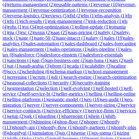
(
4
)
returns-management
(
2
)
reusable-patterns
(
1
)
revenue
(
10
)
revenue-
management
(
1
)
revenue-optimization
(
1
)
revenue-recognition
(
5
)
reverse-logistics
(
2
)
reviews
(
5
)
rfid
(
2
)
rfm
(
1
)
rfm-analysis
(
1
)
rfp
(
1
)
rfq
(
1
)
rich-results
(
1
)
risk-management
(
7
)
risk-reduction
(
1
)
rls
(
4
)
rohs
(
1
)
roi
(
34
)
roi-optimization
(
1
)
rolling-update
(
1
)
romania
(
1
)
rpa
(
3
)
rsc
(
2
)
russia
(
2
)
saas
(
25
)
saas-pricing
(
1
)
safety
(
2
)
safety-
stock
(
1
)
sage
(
1
)
sage-50
(
2
)
sage-intacct
(
1
)
salary
(
1
)
sales
(
19
)
sales-
analytics
(
3
)
sales-automation
(
1
)
sales-dashboard
(
2
)
sales-forecasting
(
1
)
sales-management
(
1
)
sales-operations
(
1
)
sales-pipeline
(
1
)
sales-
tax
(
8
)
salesforce
(
5
)
salesforce-einstein
(
1
)
salesforce-essentials
(
1
)
sanctions
(
1
)
sap
(
5
)
sap-business-one
(
2
)
sap-hana
(
1
)
sars
(
2
)
sasb
(
1
)
sat
(
1
)
saudi-arabia
(
3
)
sbom
(
1
)
scada
(
1
)
scalability
(
3
)
scaling
(
9
)
sccs
(
2
)
scheduling
(
6
)
schema-markup
(
1
)
school-management
(
1
)
screening
(
1
)
scrum
(
1
)
sdi
(
1
)
search-engine
(
1
)
search-optimization
(
2
)
seasonal-collections
(
1
)
security
(
36
)
security-training
(
1
)
segmentation
(
2
)
selection
(
1
)
self-evolving
(
1
)
self-hosted
(
1
)
self-
service
(
2
)
self-service-bi
(
2
)
seller-metrics
(
1
)
selling
(
1
)
selling-online
(
1
)
selling-platforms
(
1
)
semantic-model
(
1
)
seo
(
16
)
seo-audit
(
1
)
seo-
migration
(
1
)
server
(
1
)
server-components
(
1
)
server-sizing
(
2
)
service
(
1
)
service-contracts
(
1
)
service-efficiency
(
1
)
service-firms
(
1
)
services
(
1
)
setup
(
2
)
sgk
(
1
)
sharding
(
1
)
sharepoint
(
1
)
shein
(
1
)
shift-
management
(
3
)
shipping
(
4
)
shop-floor
(
2
)
shopee
(
2
)
shopify
(
113
)
shopify-api
(
1
)
shopify-flow
(
1
)
shopify-partners
(
1
)
shopify-plus
(
8
)
shopifyql
(
1
)
simulation
(
3
)
sis
(
1
)
sisense
(
1
)
six-sigma
(
1
)
sizing
(
1
)
skills
(
4
)
sku
(
1
)
sla
(
5
)
small-business
(
10
)
smart-factory
(
1
)
smart-