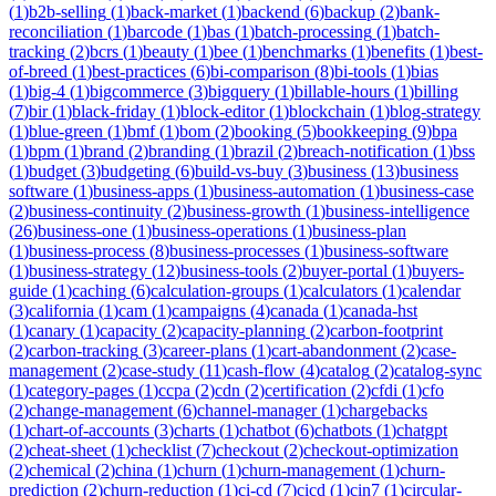
(
1
)
b2b-selling
(
1
)
back-market
(
1
)
backend
(
6
)
backup
(
2
)
bank-
reconciliation
(
1
)
barcode
(
1
)
bas
(
1
)
batch-processing
(
1
)
batch-
tracking
(
2
)
bcrs
(
1
)
beauty
(
1
)
bee
(
1
)
benchmarks
(
1
)
benefits
(
1
)
best-
of-breed
(
1
)
best-practices
(
6
)
bi-comparison
(
8
)
bi-tools
(
1
)
bias
(
1
)
big-4
(
1
)
bigcommerce
(
3
)
bigquery
(
1
)
billable-hours
(
1
)
billing
(
7
)
bir
(
1
)
black-friday
(
1
)
block-editor
(
1
)
blockchain
(
1
)
blog-strategy
(
1
)
blue-green
(
1
)
bmf
(
1
)
bom
(
2
)
booking
(
5
)
bookkeeping
(
9
)
bpa
(
1
)
bpm
(
1
)
brand
(
2
)
branding
(
1
)
brazil
(
2
)
breach-notification
(
1
)
bss
(
1
)
budget
(
3
)
budgeting
(
6
)
build-vs-buy
(
3
)
business
(
13
)
business
software
(
1
)
business-apps
(
1
)
business-automation
(
1
)
business-case
(
2
)
business-continuity
(
2
)
business-growth
(
1
)
business-intelligence
(
26
)
business-one
(
1
)
business-operations
(
1
)
business-plan
(
1
)
business-process
(
8
)
business-processes
(
1
)
business-software
(
1
)
business-strategy
(
12
)
business-tools
(
2
)
buyer-portal
(
1
)
buyers-
guide
(
1
)
caching
(
6
)
calculation-groups
(
1
)
calculators
(
1
)
calendar
(
3
)
california
(
1
)
cam
(
1
)
campaigns
(
4
)
canada
(
1
)
canada-hst
(
1
)
canary
(
1
)
capacity
(
2
)
capacity-planning
(
2
)
carbon-footprint
(
2
)
carbon-tracking
(
3
)
career-plans
(
1
)
cart-abandonment
(
2
)
case-
management
(
2
)
case-study
(
11
)
cash-flow
(
4
)
catalog
(
2
)
catalog-sync
(
1
)
category-pages
(
1
)
ccpa
(
2
)
cdn
(
2
)
certification
(
2
)
cfdi
(
1
)
cfo
(
2
)
change-management
(
6
)
channel-manager
(
1
)
chargebacks
(
1
)
chart-of-accounts
(
3
)
charts
(
1
)
chatbot
(
6
)
chatbots
(
1
)
chatgpt
(
2
)
cheat-sheet
(
1
)
checklist
(
7
)
checkout
(
2
)
checkout-optimization
(
2
)
chemical
(
2
)
china
(
1
)
churn
(
1
)
churn-management
(
1
)
churn-
prediction
(
2
)
churn-reduction
(
1
)
ci-cd
(
7
)
cicd
(
1
)
cin7
(
1
)
circular-