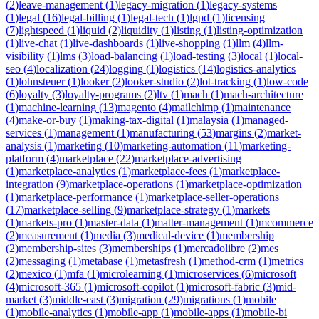
(
2
)
leave-management
(
1
)
legacy-migration
(
1
)
legacy-systems
(
1
)
legal
(
16
)
legal-billing
(
1
)
legal-tech
(
1
)
lgpd
(
1
)
licensing
(
7
)
lightspeed
(
1
)
liquid
(
2
)
liquidity
(
1
)
listing
(
1
)
listing-optimization
(
1
)
live-chat
(
1
)
live-dashboards
(
1
)
live-shopping
(
1
)
llm
(
4
)
llm-
visibility
(
1
)
lms
(
3
)
load-balancing
(
1
)
load-testing
(
3
)
local
(
1
)
local-
seo
(
4
)
localization
(
24
)
logging
(
1
)
logistics
(
14
)
logistics-analytics
(
1
)
lohnsteuer
(
1
)
looker
(
2
)
looker-studio
(
2
)
lot-tracking
(
1
)
low-code
(
6
)
loyalty
(
3
)
loyalty-programs
(
2
)
ltv
(
1
)
mach
(
1
)
mach-architecture
(
1
)
machine-learning
(
13
)
magento
(
4
)
mailchimp
(
1
)
maintenance
(
4
)
make-or-buy
(
1
)
making-tax-digital
(
1
)
malaysia
(
1
)
managed-
services
(
1
)
management
(
1
)
manufacturing
(
53
)
margins
(
2
)
market-
analysis
(
1
)
marketing
(
10
)
marketing-automation
(
11
)
marketing-
platform
(
4
)
marketplace
(
22
)
marketplace-advertising
(
1
)
marketplace-analytics
(
1
)
marketplace-fees
(
1
)
marketplace-
integration
(
9
)
marketplace-operations
(
1
)
marketplace-optimization
(
1
)
marketplace-performance
(
1
)
marketplace-seller-operations
(
17
)
marketplace-selling
(
9
)
marketplace-strategy
(
1
)
markets
(
1
)
markets-pro
(
1
)
master-data
(
1
)
matter-management
(
1
)
mcommerce
(
2
)
measurement
(
1
)
media
(
3
)
medical-device
(
1
)
membership
(
2
)
membership-sites
(
3
)
memberships
(
1
)
mercadolibre
(
2
)
mes
(
2
)
messaging
(
1
)
metabase
(
1
)
metasfresh
(
1
)
method-crm
(
1
)
metrics
(
2
)
mexico
(
1
)
mfa
(
1
)
microlearning
(
1
)
microservices
(
6
)
microsoft
(
4
)
microsoft-365
(
1
)
microsoft-copilot
(
1
)
microsoft-fabric
(
3
)
mid-
market
(
3
)
middle-east
(
3
)
migration
(
29
)
migrations
(
1
)
mobile
(
1
)
mobile-analytics
(
1
)
mobile-app
(
1
)
mobile-apps
(
1
)
mobile-bi