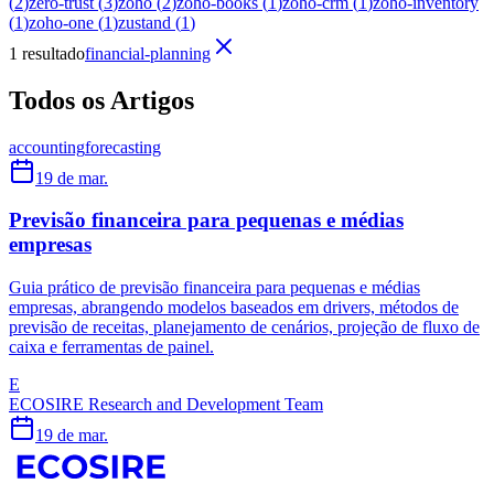
(
2
)
zero-trust
(
3
)
zoho
(
2
)
zoho-books
(
1
)
zoho-crm
(
1
)
zoho-inventory
(
1
)
zoho-one
(
1
)
zustand
(
1
)
1 resultado
financial-planning
Todos os Artigos
accounting
forecasting
19 de mar.
Previsão financeira para pequenas e médias
empresas
Guia prático de previsão financeira para pequenas e médias
empresas, abrangendo modelos baseados em drivers, métodos de
previsão de receitas, planejamento de cenários, projeção de fluxo de
caixa e ferramentas de painel.
E
ECOSIRE Research and Development Team
19 de mar.