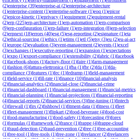
efficiency
(
1
)
energy-management
(
1
)
engagement
(
1
)
enrollment
(
2
)
enterprise
(
39
)
enterprise-ai
(
2
)
enterprise-architecture
(
1
)
enterprise-content
(
1
)
enterprise-software
(
1
)
eoq
(
1
)
epicor
(
2
)
epicor-kinetic
(
1
)
eprivacy
(
1
)
equipment
(
2
)
equipment-rental
(
2
)
erp
(
225
)
erp-architecture
(
1
)
erp-automation
(
1
)
erp-comparison
(
9
)
erp-configuration
(
1
)
erp-failure
(
1
)
erp-integration
(
8
)
erp-selection
(
2
)
erpnext
(
18
)
errors
(
40
)
esg
(
5
)
esg-reporting
(
2
)
esignature
(
1
)
eta
(
2
)
ethical-sourcing
(
1
)
ethics
(
1
)
etims
(
1
)
etl
(
5
)
etsy
(
3
)
eu
(
2
)
eu-ai-act
(
1
)
europe
(
2
)
evaluation
(
3
)
event-management
(
2
)
events
(
1
)
excel
(
3
)
exchanges
(
1
)
executive-reporting
(
1
)
expansion
(
1
)
expectations
(
1
)
expo
(
1
)
export-compliance
(
1
)
extensibility
(
2
)
fabric
(
1
)
facebook
(
1
)
facebook-shops
(
1
)
factory-floor
(
1
)
faire
(
1
)
farm-management
(
1
)
fashion
(
6
)
fattura-elettronica
(
1
)
fba
(
1
)
fbr
(
2
)
fda
(
1
)
fda-
compliance
(
3
)
features
(
1
)
fec
(
1
)
fedramp
(
1
)
field-management
(
1
)
field-service
(
1
)
fill-rate
(
1
)
finance
(
10
)
financial-analysis
(
2
)
financial-analytics
(
2
)
financial-close
(
2
)
financial-crime
(
1
)
financial-dashboard
(
1
)
financial-management
(
1
)
financial-metrics
(
1
)
financial-planning
(
1
)
financial-projections
(
1
)
financial-reporting
(
4
)
financial-reports
(
2
)
financial-services
(
3
)
fine-tuning
(
1
)
fintech
(
3
)
firewall
(
1
)
firs
(
2
)
fishbowl
(
1
)
fitment-data
(
1
)
fitness
(
1
)
fleet
(
1
)
fleet-management
(
1
)
flipkart
(
2
)
food-beverage
(
4
)
food-cost
(
1
)
food-manufacturing
(
1
)
food-safety
(
1
)
forecasting
(
9
)
forex
(
1
)
formulas
(
1
)
framework
(
2
)
france
(
1
)
frappe
(
4
)
frappe-cloud
(
1
)
fraud-detection
(
2
)
fraud-prevention
(
2
)
free
(
1
)
free-accounting
(
1
)
free-tool
(
1
)
free-tools
(
1
)
free-zone
(
1
)
freelancer
(
2
)
freelancers