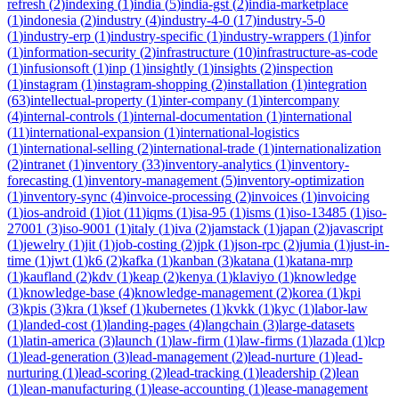
refresh
(
2
)
indexing
(
1
)
india
(
5
)
india-gst
(
2
)
india-marketplace
(
1
)
indonesia
(
2
)
industry
(
4
)
industry-4-0
(
17
)
industry-5-0
(
1
)
industry-erp
(
1
)
industry-specific
(
1
)
industry-wrappers
(
1
)
infor
(
1
)
information-security
(
2
)
infrastructure
(
10
)
infrastructure-as-code
(
1
)
infusionsoft
(
1
)
inp
(
1
)
insightly
(
1
)
insights
(
2
)
inspection
(
1
)
instagram
(
1
)
instagram-shopping
(
2
)
installation
(
1
)
integration
(
63
)
intellectual-property
(
1
)
inter-company
(
1
)
intercompany
(
4
)
internal-controls
(
1
)
internal-documentation
(
1
)
international
(
11
)
international-expansion
(
1
)
international-logistics
(
1
)
international-selling
(
2
)
international-trade
(
1
)
internationalization
(
2
)
intranet
(
1
)
inventory
(
33
)
inventory-analytics
(
1
)
inventory-
forecasting
(
1
)
inventory-management
(
5
)
inventory-optimization
(
1
)
inventory-sync
(
4
)
invoice-processing
(
2
)
invoices
(
1
)
invoicing
(
1
)
ios-android
(
1
)
iot
(
11
)
iqms
(
1
)
isa-95
(
1
)
isms
(
1
)
iso-13485
(
1
)
iso-
27001
(
3
)
iso-9001
(
1
)
italy
(
1
)
iva
(
2
)
jamstack
(
1
)
japan
(
2
)
javascript
(
1
)
jewelry
(
1
)
jit
(
1
)
job-costing
(
2
)
jpk
(
1
)
json-rpc
(
2
)
jumia
(
1
)
just-in-
time
(
1
)
jwt
(
1
)
k6
(
2
)
kafka
(
1
)
kanban
(
3
)
katana
(
1
)
katana-mrp
(
1
)
kaufland
(
2
)
kdv
(
1
)
keap
(
2
)
kenya
(
1
)
klaviyo
(
1
)
knowledge
(
1
)
knowledge-base
(
4
)
knowledge-management
(
2
)
korea
(
1
)
kpi
(
3
)
kpis
(
3
)
kra
(
1
)
ksef
(
1
)
kubernetes
(
1
)
kvkk
(
1
)
kyc
(
1
)
labor-law
(
1
)
landed-cost
(
1
)
landing-pages
(
4
)
langchain
(
3
)
large-datasets
(
1
)
latin-america
(
3
)
launch
(
1
)
law-firm
(
1
)
law-firms
(
1
)
lazada
(
1
)
lcp
(
1
)
lead-generation
(
3
)
lead-management
(
2
)
lead-nurture
(
1
)
lead-
nurturing
(
1
)
lead-scoring
(
2
)
lead-tracking
(
1
)
leadership
(
2
)
lean
(
1
)
lean-manufacturing
(
1
)
lease-accounting
(
1
)
lease-management