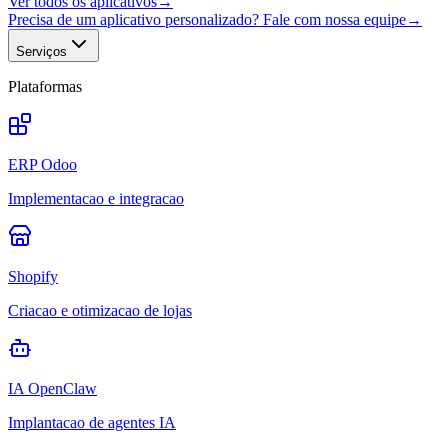
Ver todos os aplicativos
→
Precisa de um aplicativo personalizado? Fale com nossa equipe
→
Serviços
Plataformas
ERP Odoo
Implementacao e integracao
Shopify
Criacao e otimizacao de lojas
IA OpenClaw
Implantacao de agentes IA