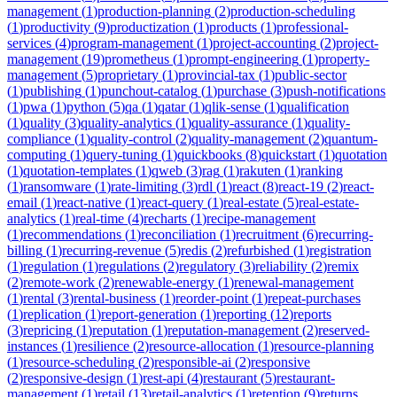
management
(
1
)
production-planning
(
2
)
production-scheduling
(
1
)
productivity
(
9
)
productization
(
1
)
products
(
1
)
professional-
services
(
4
)
program-management
(
1
)
project-accounting
(
2
)
project-
management
(
19
)
prometheus
(
1
)
prompt-engineering
(
1
)
property-
management
(
5
)
proprietary
(
1
)
provincial-tax
(
1
)
public-sector
(
1
)
publishing
(
1
)
punchout-catalog
(
1
)
purchase
(
3
)
push-notifications
(
1
)
pwa
(
1
)
python
(
5
)
qa
(
1
)
qatar
(
1
)
qlik-sense
(
1
)
qualification
(
1
)
quality
(
3
)
quality-analytics
(
1
)
quality-assurance
(
1
)
quality-
compliance
(
1
)
quality-control
(
2
)
quality-management
(
2
)
quantum-
computing
(
1
)
query-tuning
(
1
)
quickbooks
(
8
)
quickstart
(
1
)
quotation
(
1
)
quotation-templates
(
1
)
qweb
(
3
)
rag
(
1
)
rakuten
(
1
)
ranking
(
1
)
ransomware
(
1
)
rate-limiting
(
3
)
rdl
(
1
)
react
(
8
)
react-19
(
2
)
react-
email
(
1
)
react-native
(
1
)
react-query
(
1
)
real-estate
(
5
)
real-estate-
analytics
(
1
)
real-time
(
4
)
recharts
(
1
)
recipe-management
(
1
)
recommendations
(
1
)
reconciliation
(
1
)
recruitment
(
6
)
recurring-
billing
(
1
)
recurring-revenue
(
5
)
redis
(
2
)
refurbished
(
1
)
registration
(
1
)
regulation
(
1
)
regulations
(
2
)
regulatory
(
3
)
reliability
(
2
)
remix
(
2
)
remote-work
(
2
)
renewable-energy
(
1
)
renewal-management
(
1
)
rental
(
3
)
rental-business
(
1
)
reorder-point
(
1
)
repeat-purchases
(
1
)
replication
(
1
)
report-generation
(
1
)
reporting
(
12
)
reports
(
3
)
repricing
(
1
)
reputation
(
1
)
reputation-management
(
2
)
reserved-
instances
(
1
)
resilience
(
2
)
resource-allocation
(
1
)
resource-planning
(
1
)
resource-scheduling
(
2
)
responsible-ai
(
2
)
responsive
(
2
)
responsive-design
(
1
)
rest-api
(
4
)
restaurant
(
5
)
restaurant-
management
(
1
)
retail
(
13
)
retail-analytics
(
1
)
retention
(
9
)
returns