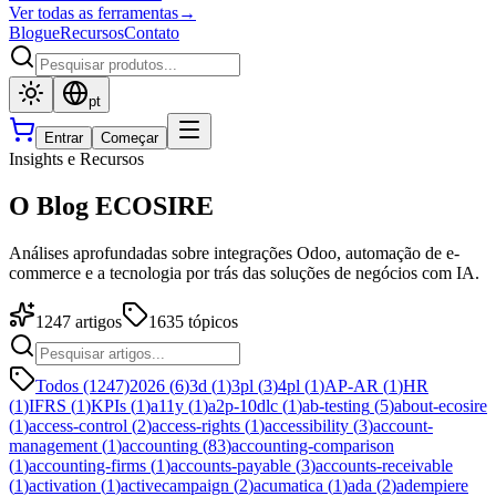
Ver todas as ferramentas
→
Blogue
Recursos
Contato
pt
Entrar
Começar
Insights e Recursos
O Blog ECOSIRE
Análises aprofundadas sobre integrações Odoo, automação de e-
commerce e a tecnologia por trás das soluções de negócios com IA.
1247
artigos
1635
tópicos
Todos (1247)
2026
(
6
)
3d
(
1
)
3pl
(
3
)
4pl
(
1
)
AP-AR
(
1
)
HR
(
1
)
IFRS
(
1
)
KPIs
(
1
)
a11y
(
1
)
a2p-10dlc
(
1
)
ab-testing
(
5
)
about-ecosire
(
1
)
access-control
(
2
)
access-rights
(
1
)
accessibility
(
3
)
account-
management
(
1
)
accounting
(
83
)
accounting-comparison
(
1
)
accounting-firms
(
1
)
accounts-payable
(
3
)
accounts-receivable
(
1
)
activation
(
1
)
activecampaign
(
2
)
acumatica
(
1
)
ada
(
2
)
adempiere