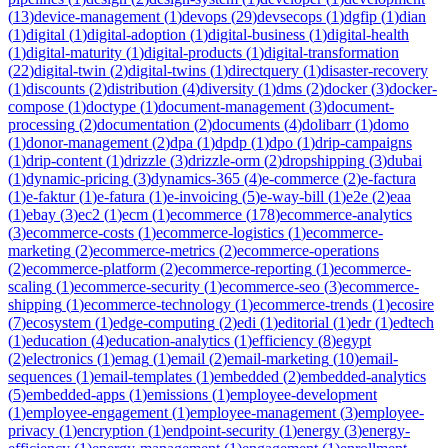
(
13
)
device-management
(
1
)
devops
(
29
)
devsecops
(
1
)
dgfip
(
1
)
dian
(
1
)
digital
(
1
)
digital-adoption
(
1
)
digital-business
(
1
)
digital-health
(
1
)
digital-maturity
(
1
)
digital-products
(
1
)
digital-transformation
(
22
)
digital-twin
(
2
)
digital-twins
(
1
)
directquery
(
1
)
disaster-recovery
(
1
)
discounts
(
2
)
distribution
(
4
)
diversity
(
1
)
dms
(
2
)
docker
(
3
)
docker-
compose
(
1
)
doctype
(
1
)
document-management
(
3
)
document-
processing
(
2
)
documentation
(
2
)
documents
(
4
)
dolibarr
(
1
)
domo
(
1
)
donor-management
(
2
)
dpa
(
1
)
dpdp
(
1
)
dpo
(
1
)
drip-campaigns
(
1
)
drip-content
(
1
)
drizzle
(
3
)
drizzle-orm
(
2
)
dropshipping
(
3
)
dubai
(
1
)
dynamic-pricing
(
3
)
dynamics-365
(
4
)
e-commerce
(
2
)
e-factura
(
1
)
e-faktur
(
1
)
e-fatura
(
1
)
e-invoicing
(
5
)
e-way-bill
(
1
)
e2e
(
2
)
eaa
(
1
)
ebay
(
3
)
ec2
(
1
)
ecm
(
1
)
ecommerce
(
178
)
ecommerce-analytics
(
3
)
ecommerce-costs
(
1
)
ecommerce-logistics
(
1
)
ecommerce-
marketing
(
2
)
ecommerce-metrics
(
2
)
ecommerce-operations
(
2
)
ecommerce-platform
(
2
)
ecommerce-reporting
(
1
)
ecommerce-
scaling
(
1
)
ecommerce-security
(
1
)
ecommerce-seo
(
3
)
ecommerce-
shipping
(
1
)
ecommerce-technology
(
1
)
ecommerce-trends
(
1
)
ecosire
(
7
)
ecosystem
(
1
)
edge-computing
(
2
)
edi
(
1
)
editorial
(
1
)
edr
(
1
)
edtech
(
1
)
education
(
4
)
education-analytics
(
1
)
efficiency
(
8
)
egypt
(
2
)
electronics
(
1
)
emag
(
1
)
email
(
2
)
email-marketing
(
10
)
email-
sequences
(
1
)
email-templates
(
1
)
embedded
(
2
)
embedded-analytics
(
5
)
embedded-apps
(
1
)
emissions
(
1
)
employee-development
(
1
)
employee-engagement
(
1
)
employee-management
(
3
)
employee-
privacy
(
1
)
encryption
(
1
)
endpoint-security
(
1
)
energy
(
3
)
energy-