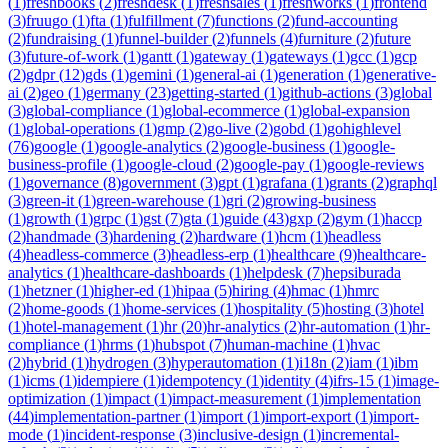
(
1
)
freshbooks
(
2
)
freshdesk
(
1
)
freshsales
(
1
)
freshworks
(
1
)
frontend
(
3
)
fruugo
(
1
)
fta
(
1
)
fulfillment
(
7
)
functions
(
2
)
fund-accounting
(
2
)
fundraising
(
1
)
funnel-builder
(
2
)
funnels
(
4
)
furniture
(
2
)
future
(
3
)
future-of-work
(
1
)
gantt
(
1
)
gateway
(
1
)
gateways
(
1
)
gcc
(
1
)
gcp
(
2
)
gdpr
(
12
)
gds
(
1
)
gemini
(
1
)
general-ai
(
1
)
generation
(
1
)
generative-
ai
(
2
)
geo
(
1
)
germany
(
23
)
getting-started
(
1
)
github-actions
(
3
)
global
(
3
)
global-compliance
(
1
)
global-ecommerce
(
1
)
global-expansion
(
1
)
global-operations
(
1
)
gmp
(
2
)
go-live
(
2
)
gobd
(
1
)
gohighlevel
(
76
)
google
(
1
)
google-analytics
(
2
)
google-business
(
1
)
google-
business-profile
(
1
)
google-cloud
(
2
)
google-pay
(
1
)
google-reviews
(
1
)
governance
(
8
)
government
(
3
)
gpt
(
1
)
grafana
(
1
)
grants
(
2
)
graphql
(
3
)
green-it
(
1
)
green-warehouse
(
1
)
gri
(
2
)
growing-business
(
1
)
growth
(
1
)
grpc
(
1
)
gst
(
7
)
gta
(
1
)
guide
(
43
)
gxp
(
2
)
gym
(
1
)
haccp
(
2
)
handmade
(
3
)
hardening
(
2
)
hardware
(
1
)
hcm
(
1
)
headless
(
4
)
headless-commerce
(
3
)
headless-erp
(
1
)
healthcare
(
9
)
healthcare-
analytics
(
1
)
healthcare-dashboards
(
1
)
helpdesk
(
7
)
hepsiburada
(
1
)
hetzner
(
1
)
higher-ed
(
1
)
hipaa
(
5
)
hiring
(
4
)
hmac
(
1
)
hmrc
(
2
)
home-goods
(
1
)
home-services
(
1
)
hospitality
(
5
)
hosting
(
3
)
hotel
(
1
)
hotel-management
(
1
)
hr
(
20
)
hr-analytics
(
2
)
hr-automation
(
1
)
hr-
compliance
(
1
)
hrms
(
1
)
hubspot
(
7
)
human-machine
(
1
)
hvac
(
2
)
hybrid
(
1
)
hydrogen
(
3
)
hyperautomation
(
1
)
i18n
(
2
)
iam
(
1
)
ibm
(
1
)
icms
(
1
)
idempiere
(
1
)
idempotency
(
1
)
identity
(
4
)
ifrs-15
(
1
)
image-
optimization
(
1
)
impact
(
1
)
impact-measurement
(
1
)
implementation
(
44
)
implementation-partner
(
1
)
import
(
1
)
import-export
(
1
)
import-
mode
(
1
)
incident-response
(
3
)
inclusive-design
(
1
)
incremental-