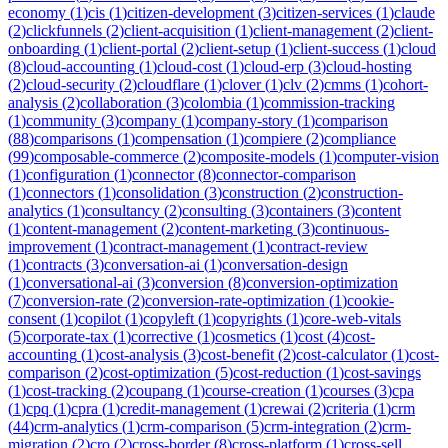
economy
(
1
)
cis
(
1
)
citizen-development
(
3
)
citizen-services
(
1
)
claude
(
2
)
clickfunnels
(
2
)
client-acquisition
(
1
)
client-management
(
2
)
client-
onboarding
(
1
)
client-portal
(
2
)
client-setup
(
1
)
client-success
(
1
)
cloud
(
8
)
cloud-accounting
(
1
)
cloud-cost
(
1
)
cloud-erp
(
3
)
cloud-hosting
(
2
)
cloud-security
(
2
)
cloudflare
(
1
)
clover
(
1
)
clv
(
2
)
cmms
(
1
)
cohort-
analysis
(
2
)
collaboration
(
3
)
colombia
(
1
)
commission-tracking
(
1
)
community
(
3
)
company
(
1
)
company-story
(
1
)
comparison
(
88
)
comparisons
(
1
)
compensation
(
1
)
compiere
(
2
)
compliance
(
99
)
composable-commerce
(
2
)
composite-models
(
1
)
computer-vision
(
1
)
configuration
(
1
)
connector
(
8
)
connector-comparison
(
1
)
connectors
(
1
)
consolidation
(
3
)
construction
(
2
)
construction-
analytics
(
1
)
consultancy
(
2
)
consulting
(
3
)
containers
(
3
)
content
(
1
)
content-management
(
2
)
content-marketing
(
3
)
continuous-
improvement
(
1
)
contract-management
(
1
)
contract-review
(
1
)
contracts
(
3
)
conversation-ai
(
1
)
conversation-design
(
1
)
conversational-ai
(
3
)
conversion
(
8
)
conversion-optimization
(
7
)
conversion-rate
(
2
)
conversion-rate-optimization
(
1
)
cookie-
consent
(
1
)
copilot
(
1
)
copyleft
(
1
)
copyrights
(
1
)
core-web-vitals
(
5
)
corporate-tax
(
1
)
corrective
(
1
)
cosmetics
(
1
)
cost
(
4
)
cost-
accounting
(
1
)
cost-analysis
(
3
)
cost-benefit
(
2
)
cost-calculator
(
1
)
cost-
comparison
(
2
)
cost-optimization
(
5
)
cost-reduction
(
1
)
cost-savings
(
1
)
cost-tracking
(
2
)
coupang
(
1
)
course-creation
(
1
)
courses
(
3
)
cpa
(
1
)
cpq
(
1
)
cpra
(
1
)
credit-management
(
1
)
crewai
(
2
)
criteria
(
1
)
crm
(
44
)
crm-analytics
(
1
)
crm-comparison
(
5
)
crm-integration
(
2
)
crm-
migration
(
2
)
cro
(
2
)
cross-border
(
8
)
cross-platform
(
1
)
cross-sell