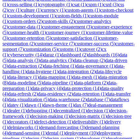
(
1
)
cross-selling
(
1
)
cryptography
(
1
)
csat
(
1
)
cspm
(
1
)
csrd
(
3
)
css
(
2
)
csv
(
1
)
culture
(
1
)
currency
(
1
)
custom-agents
(
1
)
custom-checkout
(
1
)
custom-development
(
1
)
custom-fields
(
1
)
custom-module
(
1
)
custom-orders
(
2
)
custom-skills
(
2
)
customer-analytics
(
2
)
customer-data
(
1
)
customer-engagement
(
3
)
customer-experience
(
5
)
customer-health
(
1
)
customer-journey
(
1
)
customer-lifetime-value
(
3
)
customer-retention
(
5
)
customer-satisfaction
(
1
)
customer-
segmentation
(
2
)
customer-service
(
7
)
customer-success
(
5
)
customer-
support
(
7
)
customization
(
5
)
customs
(
1
)
cutover
(
2
)
cx
(
1
)
cybersecurity
(
14
)
daraz
(
1
)
dashboard
(
2
)
dashboards
(
16
)
data
(
5
)
data-analysis
(
3
)
data-analytics
(
3
)
data-cleanup
(
2
)
data-driven
(
3
)
data-extraction
(
2
)
data-fetching
(
1
)
data-governance
(
1
)
data-
handling
(
1
)
data-hygiene
(
1
)
data-integration
(
2
)
data-lifecycle
(
1
)
data-literacy
(
1
)
data-mapping
(
1
)
data-mesh
(
1
)
data-migration
(
8
)
data-modeling
(
5
)
data-pipeline
(
1
)
data-platform
(
2
)
data-
preparation
(
1
)
data-privacy
(
4
)
data-protection
(
14
)
data-quality
(
4
)
data-refresh
(
2
)
data-residency
(
2
)
data-retention
(
1
)
data-transfer
(
4
)
data-visualization
(
5
)
data-warehouse
(
2
)
database
(
7
)
dataflows
(
1
)
datev
(
1
)
dawn
(
1
)
dawn-theme
(
1
)
dax
(
7
)
deal-management
(
1
)
dealer
(
1
)
debugging
(
1
)
decentralized
(
1
)
decision
(
1
)
decision-
framework
(
1
)
decision-making
(
1
)
decision-matrix
(
1
)
decision-tree
(
1
)
decorators
(
1
)
defect-detection
(
1
)
deliverability
(
1
)
delivery
(
1
)
delmiaworks
(
1
)
demand-forecasting
(
3
)
demand-planning
(
4
)
demand-sensing
(
1
)
dental
(
1
)
deployment
(
10
)
deployment-
pipelines
(
1
)
design
(
2
)
design-system
(
1
)
developer
(
1
)
development