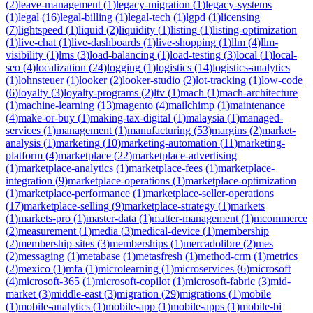
(
2
)
leave-management
(
1
)
legacy-migration
(
1
)
legacy-systems
(
1
)
legal
(
16
)
legal-billing
(
1
)
legal-tech
(
1
)
lgpd
(
1
)
licensing
(
7
)
lightspeed
(
1
)
liquid
(
2
)
liquidity
(
1
)
listing
(
1
)
listing-optimization
(
1
)
live-chat
(
1
)
live-dashboards
(
1
)
live-shopping
(
1
)
llm
(
4
)
llm-
visibility
(
1
)
lms
(
3
)
load-balancing
(
1
)
load-testing
(
3
)
local
(
1
)
local-
seo
(
4
)
localization
(
24
)
logging
(
1
)
logistics
(
14
)
logistics-analytics
(
1
)
lohnsteuer
(
1
)
looker
(
2
)
looker-studio
(
2
)
lot-tracking
(
1
)
low-code
(
6
)
loyalty
(
3
)
loyalty-programs
(
2
)
ltv
(
1
)
mach
(
1
)
mach-architecture
(
1
)
machine-learning
(
13
)
magento
(
4
)
mailchimp
(
1
)
maintenance
(
4
)
make-or-buy
(
1
)
making-tax-digital
(
1
)
malaysia
(
1
)
managed-
services
(
1
)
management
(
1
)
manufacturing
(
53
)
margins
(
2
)
market-
analysis
(
1
)
marketing
(
10
)
marketing-automation
(
11
)
marketing-
platform
(
4
)
marketplace
(
22
)
marketplace-advertising
(
1
)
marketplace-analytics
(
1
)
marketplace-fees
(
1
)
marketplace-
integration
(
9
)
marketplace-operations
(
1
)
marketplace-optimization
(
1
)
marketplace-performance
(
1
)
marketplace-seller-operations
(
17
)
marketplace-selling
(
9
)
marketplace-strategy
(
1
)
markets
(
1
)
markets-pro
(
1
)
master-data
(
1
)
matter-management
(
1
)
mcommerce
(
2
)
measurement
(
1
)
media
(
3
)
medical-device
(
1
)
membership
(
2
)
membership-sites
(
3
)
memberships
(
1
)
mercadolibre
(
2
)
mes
(
2
)
messaging
(
1
)
metabase
(
1
)
metasfresh
(
1
)
method-crm
(
1
)
metrics
(
2
)
mexico
(
1
)
mfa
(
1
)
microlearning
(
1
)
microservices
(
6
)
microsoft
(
4
)
microsoft-365
(
1
)
microsoft-copilot
(
1
)
microsoft-fabric
(
3
)
mid-
market
(
3
)
middle-east
(
3
)
migration
(
29
)
migrations
(
1
)
mobile
(
1
)
mobile-analytics
(
1
)
mobile-app
(
1
)
mobile-apps
(
1
)
mobile-bi