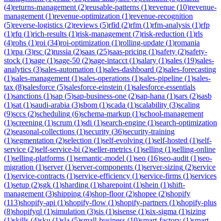
(
4
)
returns-management
(
2
)
reusable-patterns
(
1
)
revenue
(
10
)
revenue-
management
(
1
)
revenue-optimization
(
1
)
revenue-recognition
(
5
)
reverse-logistics
(
2
)
reviews
(
5
)
rfid
(
2
)
rfm
(
1
)
rfm-analysis
(
1
)
rfp
(
1
)
rfq
(
1
)
rich-results
(
1
)
risk-management
(
7
)
risk-reduction
(
1
)
rls
(
4
)
rohs
(
1
)
roi
(
34
)
roi-optimization
(
1
)
rolling-update
(
1
)
romania
(
1
)
rpa
(
3
)
rsc
(
2
)
russia
(
2
)
saas
(
25
)
saas-pricing
(
1
)
safety
(
2
)
safety-
stock
(
1
)
sage
(
1
)
sage-50
(
2
)
sage-intacct
(
1
)
salary
(
1
)
sales
(
19
)
sales-
analytics
(
3
)
sales-automation
(
1
)
sales-dashboard
(
2
)
sales-forecasting
(
1
)
sales-management
(
1
)
sales-operations
(
1
)
sales-pipeline
(
1
)
sales-
tax
(
8
)
salesforce
(
5
)
salesforce-einstein
(
1
)
salesforce-essentials
(
1
)
sanctions
(
1
)
sap
(
5
)
sap-business-one
(
2
)
sap-hana
(
1
)
sars
(
2
)
sasb
(
1
)
sat
(
1
)
saudi-arabia
(
3
)
sbom
(
1
)
scada
(
1
)
scalability
(
3
)
scaling
(
9
)
sccs
(
2
)
scheduling
(
6
)
schema-markup
(
1
)
school-management
(
1
)
screening
(
1
)
scrum
(
1
)
sdi
(
1
)
search-engine
(
1
)
search-optimization
(
2
)
seasonal-collections
(
1
)
security
(
36
)
security-training
(
1
)
segmentation
(
2
)
selection
(
1
)
self-evolving
(
1
)
self-hosted
(
1
)
self-
service
(
2
)
self-service-bi
(
2
)
seller-metrics
(
1
)
selling
(
1
)
selling-online
(
1
)
selling-platforms
(
1
)
semantic-model
(
1
)
seo
(
16
)
seo-audit
(
1
)
seo-
migration
(
1
)
server
(
1
)
server-components
(
1
)
server-sizing
(
2
)
service
(
1
)
service-contracts
(
1
)
service-efficiency
(
1
)
service-firms
(
1
)
services
(
1
)
setup
(
2
)
sgk
(
1
)
sharding
(
1
)
sharepoint
(
1
)
shein
(
1
)
shift-
management
(
3
)
shipping
(
4
)
shop-floor
(
2
)
shopee
(
2
)
shopify
(
113
)
shopify-api
(
1
)
shopify-flow
(
1
)
shopify-partners
(
1
)
shopify-plus
(
8
)
shopifyql
(
1
)
simulation
(
3
)
sis
(
1
)
sisense
(
1
)
six-sigma
(
1
)
sizing
(
1
)
skills
(
4
)
sku
(
1
)
sla
(
5
)
small-business
(
10
)
smart-factory
(
1
)
smart-