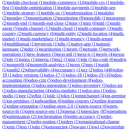
(
1
)
mobile-checkout
(
1
)
mobile-commerce
(
14
)
mobile-cro
(
1
)
mobile-
first
(
1
)
mobile-optimization
(
1
)
mobile-payments
(
1
)
mobile-seo
(
1
)
mobile-strategy
(
1
)
mobile-ux
(
1
)
modernization
(
1
)
modules
(
2
)
monday
(
3
)
monetization
(
2
)
monitoring
(
8
)
monolith
(
1
)
monorepo
(
2
)
month-end
(
1
)
month-end-close
(
2
)
mps
(
1
)
mrp
(
6
)
mtd
(
1
)
multi-
agent
(
5
)
multi-channel
(
13
)
multi-cloud
(
1
)
multi-company
(
3
)
multi-
country
(
2
)
multi-currency
(
6
)
multi-entity
(
2
)
multi-location
(
4
)
multi-
market
(
1
)
multi-marketplace
(
1
)
multi-tenancy
(
1
)
multi-tenant
(
4
)
multilingual
(
1
)
myinvois
(
1
)
n8n
(
1
)
native-app
(
1
)
natural-
language
(
2
)
ndpr
(
1
)
nearshoring
(
1
)
nestjs
(
5
)
netsuite
(
5
)
network-
operations
(
1
)
new-features
(
3
)
next-intl
(
1
)
next-js
(
1
)
nextjs
(
4
)
nexus
(
2
)
nfe
(
1
)
nginx
(
1
)
nigeria
(
3
)
nis2
(
1
)
nist
(
1
)
nlp
(
1
)
no-code
(
6
)
nodejs
(
1
)
nonprofit
(
4
)
nonprofit-analytics
(
1
)
noon
(
2
)
nps
(
1
)
oauth
(
1
)
oauth2
(
2
)
observability
(
4
)
occupancy
(
1
)
ocr
(
2
)
odoo
(
446
)
odoo
19
(
1
)
odoo versions
(
1
)
odoo-17
(
1
)
odoo-18
(
1
)
odoo-19
(
16
)
odoo-
accounting
(
6
)
odoo-crm
(
5
)
odoo-development
(
8
)
odoo-
implementation
(
1
)
odoo-integration
(
1
)
odoo-inventory
(
5
)
odoo-iot
(
1
)
odoo-manufacturing
(
4
)
odoo-modules
(
1
)
odoo-pos
(
1
)
odoo-
studio
(
1
)
oee
(
2
)
ofbiz
(
1
)
oidc
(
2
)
okrs
(
1
)
omnichannel
(
4
)
on-premise
(
1
)
on-premises
(
1
)
onboarding
(
6
)
online-courses
(
2
)
online-learning
(
2
)
online-reputation
(
1
)
online-store-2.0
(
1
)
open-source
(
6
)
open-
source-bi
(
1
)
open-source-erp
(
13
)
openai
(
1
)
openclaw
(
85
)
operations
(
6
)
optimization
(
21
)
orchestration
(
6
)
order-accuracy
(
1
)
order-
management
(
2
)
order-routing
(
1
)
orders
(
1
)
organizational-change
(
1
)
orm
(
3
)
oss
(
1
)
otto
(
3
)
outsourcing
(
3
)
owasp
(
1
)
owl
(
2
)
ownership