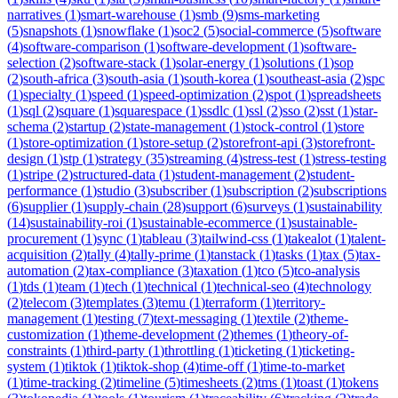
narratives
(
1
)
smart-warehouse
(
1
)
smb
(
9
)
sms-marketing
(
5
)
snapshots
(
1
)
snowflake
(
1
)
soc2
(
5
)
social-commerce
(
5
)
software
(
4
)
software-comparison
(
1
)
software-development
(
1
)
software-
selection
(
2
)
software-stack
(
1
)
solar-energy
(
1
)
solutions
(
1
)
sop
(
2
)
south-africa
(
3
)
south-asia
(
1
)
south-korea
(
1
)
southeast-asia
(
2
)
spc
(
1
)
specialty
(
1
)
speed
(
1
)
speed-optimization
(
2
)
spot
(
1
)
spreadsheets
(
1
)
sql
(
2
)
square
(
1
)
squarespace
(
1
)
ssdlc
(
1
)
ssl
(
2
)
sso
(
2
)
sst
(
1
)
star-
schema
(
2
)
startup
(
2
)
state-management
(
1
)
stock-control
(
1
)
store
(
1
)
store-optimization
(
1
)
store-setup
(
2
)
storefront-api
(
3
)
storefront-
design
(
1
)
stp
(
1
)
strategy
(
35
)
streaming
(
4
)
stress-test
(
1
)
stress-testing
(
1
)
stripe
(
2
)
structured-data
(
1
)
student-management
(
2
)
student-
performance
(
1
)
studio
(
3
)
subscriber
(
1
)
subscription
(
2
)
subscriptions
(
6
)
supplier
(
1
)
supply-chain
(
28
)
support
(
6
)
surveys
(
1
)
sustainability
(
14
)
sustainability-roi
(
1
)
sustainable-ecommerce
(
1
)
sustainable-
procurement
(
1
)
sync
(
1
)
tableau
(
3
)
tailwind-css
(
1
)
takealot
(
1
)
talent-
acquisition
(
2
)
tally
(
4
)
tally-prime
(
1
)
tanstack
(
1
)
tasks
(
1
)
tax
(
5
)
tax-
automation
(
2
)
tax-compliance
(
3
)
taxation
(
1
)
tco
(
5
)
tco-analysis
(
1
)
tds
(
1
)
team
(
1
)
tech
(
1
)
technical
(
1
)
technical-seo
(
4
)
technology
(
2
)
telecom
(
3
)
templates
(
3
)
temu
(
1
)
terraform
(
1
)
territory-
management
(
1
)
testing
(
7
)
text-messaging
(
1
)
textile
(
2
)
theme-
customization
(
1
)
theme-development
(
2
)
themes
(
1
)
theory-of-
constraints
(
1
)
third-party
(
1
)
throttling
(
1
)
ticketing
(
1
)
ticketing-
system
(
1
)
tiktok
(
1
)
tiktok-shop
(
4
)
time-off
(
1
)
time-to-market
(
1
)
time-tracking
(
2
)
timeline
(
5
)
timesheets
(
2
)
tms
(
1
)
toast
(
1
)
tokens