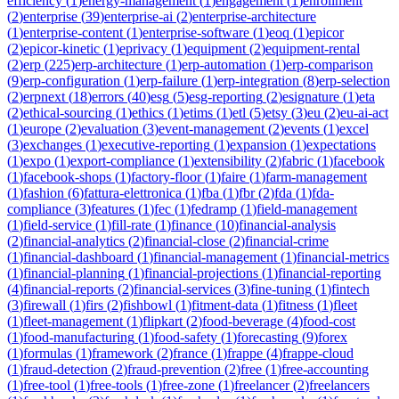
efficiency
(
1
)
energy-management
(
1
)
engagement
(
1
)
enrollment
(
2
)
enterprise
(
39
)
enterprise-ai
(
2
)
enterprise-architecture
(
1
)
enterprise-content
(
1
)
enterprise-software
(
1
)
eoq
(
1
)
epicor
(
2
)
epicor-kinetic
(
1
)
eprivacy
(
1
)
equipment
(
2
)
equipment-rental
(
2
)
erp
(
225
)
erp-architecture
(
1
)
erp-automation
(
1
)
erp-comparison
(
9
)
erp-configuration
(
1
)
erp-failure
(
1
)
erp-integration
(
8
)
erp-selection
(
2
)
erpnext
(
18
)
errors
(
40
)
esg
(
5
)
esg-reporting
(
2
)
esignature
(
1
)
eta
(
2
)
ethical-sourcing
(
1
)
ethics
(
1
)
etims
(
1
)
etl
(
5
)
etsy
(
3
)
eu
(
2
)
eu-ai-act
(
1
)
europe
(
2
)
evaluation
(
3
)
event-management
(
2
)
events
(
1
)
excel
(
3
)
exchanges
(
1
)
executive-reporting
(
1
)
expansion
(
1
)
expectations
(
1
)
expo
(
1
)
export-compliance
(
1
)
extensibility
(
2
)
fabric
(
1
)
facebook
(
1
)
facebook-shops
(
1
)
factory-floor
(
1
)
faire
(
1
)
farm-management
(
1
)
fashion
(
6
)
fattura-elettronica
(
1
)
fba
(
1
)
fbr
(
2
)
fda
(
1
)
fda-
compliance
(
3
)
features
(
1
)
fec
(
1
)
fedramp
(
1
)
field-management
(
1
)
field-service
(
1
)
fill-rate
(
1
)
finance
(
10
)
financial-analysis
(
2
)
financial-analytics
(
2
)
financial-close
(
2
)
financial-crime
(
1
)
financial-dashboard
(
1
)
financial-management
(
1
)
financial-metrics
(
1
)
financial-planning
(
1
)
financial-projections
(
1
)
financial-reporting
(
4
)
financial-reports
(
2
)
financial-services
(
3
)
fine-tuning
(
1
)
fintech
(
3
)
firewall
(
1
)
firs
(
2
)
fishbowl
(
1
)
fitment-data
(
1
)
fitness
(
1
)
fleet
(
1
)
fleet-management
(
1
)
flipkart
(
2
)
food-beverage
(
4
)
food-cost
(
1
)
food-manufacturing
(
1
)
food-safety
(
1
)
forecasting
(
9
)
forex
(
1
)
formulas
(
1
)
framework
(
2
)
france
(
1
)
frappe
(
4
)
frappe-cloud
(
1
)
fraud-detection
(
2
)
fraud-prevention
(
2
)
free
(
1
)
free-accounting
(
1
)
free-tool
(
1
)
free-tools
(
1
)
free-zone
(
1
)
freelancer
(
2
)
freelancers