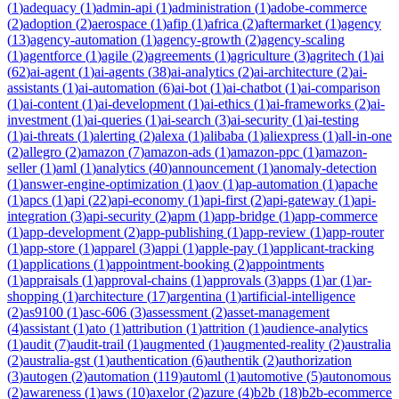
(
1
)
adequacy
(
1
)
admin-api
(
1
)
administration
(
1
)
adobe-commerce
(
2
)
adoption
(
2
)
aerospace
(
1
)
afip
(
1
)
africa
(
2
)
aftermarket
(
1
)
agency
(
13
)
agency-automation
(
1
)
agency-growth
(
2
)
agency-scaling
(
1
)
agentforce
(
1
)
agile
(
2
)
agreements
(
1
)
agriculture
(
3
)
agritech
(
1
)
ai
(
62
)
ai-agent
(
1
)
ai-agents
(
38
)
ai-analytics
(
2
)
ai-architecture
(
2
)
ai-
assistants
(
1
)
ai-automation
(
6
)
ai-bot
(
1
)
ai-chatbot
(
1
)
ai-comparison
(
1
)
ai-content
(
1
)
ai-development
(
1
)
ai-ethics
(
1
)
ai-frameworks
(
2
)
ai-
investment
(
1
)
ai-queries
(
1
)
ai-search
(
3
)
ai-security
(
1
)
ai-testing
(
1
)
ai-threats
(
1
)
alerting
(
2
)
alexa
(
1
)
alibaba
(
1
)
aliexpress
(
1
)
all-in-one
(
2
)
allegro
(
2
)
amazon
(
7
)
amazon-ads
(
1
)
amazon-ppc
(
1
)
amazon-
seller
(
1
)
aml
(
1
)
analytics
(
40
)
announcement
(
1
)
anomaly-detection
(
1
)
answer-engine-optimization
(
1
)
aov
(
1
)
ap-automation
(
1
)
apache
(
1
)
apcs
(
1
)
api
(
22
)
api-economy
(
1
)
api-first
(
2
)
api-gateway
(
1
)
api-
integration
(
3
)
api-security
(
2
)
apm
(
1
)
app-bridge
(
1
)
app-commerce
(
1
)
app-development
(
2
)
app-publishing
(
1
)
app-review
(
1
)
app-router
(
1
)
app-store
(
1
)
apparel
(
3
)
appi
(
1
)
apple-pay
(
1
)
applicant-tracking
(
1
)
applications
(
1
)
appointment-booking
(
2
)
appointments
(
1
)
appraisals
(
1
)
approval-chains
(
1
)
approvals
(
3
)
apps
(
1
)
ar
(
1
)
ar-
shopping
(
1
)
architecture
(
17
)
argentina
(
1
)
artificial-intelligence
(
2
)
as9100
(
1
)
asc-606
(
3
)
assessment
(
2
)
asset-management
(
4
)
assistant
(
1
)
ato
(
1
)
attribution
(
1
)
attrition
(
1
)
audience-analytics
(
1
)
audit
(
7
)
audit-trail
(
1
)
augmented
(
1
)
augmented-reality
(
2
)
australia
(
2
)
australia-gst
(
1
)
authentication
(
6
)
authentik
(
2
)
authorization
(
3
)
autogen
(
2
)
automation
(
119
)
automl
(
1
)
automotive
(
5
)
autonomous
(
2
)
awareness
(
1
)
aws
(
10
)
axelor
(
2
)
azure
(
4
)
b2b
(
18
)
b2b-ecommerce