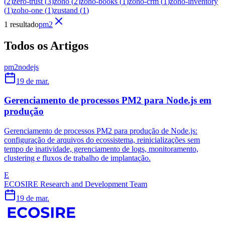
(
2
)
zero-trust
(
3
)
zoho
(
2
)
zoho-books
(
1
)
zoho-crm
(
1
)
zoho-inventory
(
1
)
zoho-one
(
1
)
zustand
(
1
)
1 resultado
pm2
Todos os Artigos
pm2
nodejs
19 de mar.
Gerenciamento de processos PM2 para Node.js em
produção
Gerenciamento de processos PM2 para produção de Node.js:
configuração de arquivos do ecossistema, reinicializações sem
tempo de inatividade, gerenciamento de logs, monitoramento,
clustering e fluxos de trabalho de implantação.
E
ECOSIRE Research and Development Team
19 de mar.