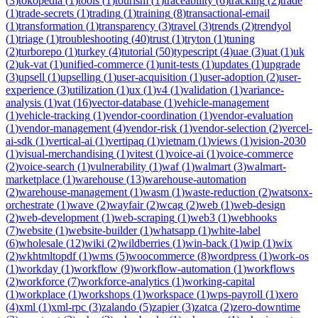
(
3
)
tokopedia
(
1
)
tools
(
1
)
tourism
(
1
)
traceability
(
6
)
tracking
(
2
)
trade
(
1
)
trade-secrets
(
1
)
trading
(
1
)
training
(
8
)
transactional-email
(
1
)
transformation
(
1
)
transparency
(
3
)
travel
(
3
)
trends
(
2
)
trendyol
(
1
)
triage
(
1
)
troubleshooting
(
40
)
trust
(
1
)
tryton
(
1
)
tuning
(
2
)
turborepo
(
1
)
turkey
(
4
)
tutorial
(
50
)
typescript
(
4
)
uae
(
3
)
uat
(
1
)
uk
(
2
)
uk-vat
(
1
)
unified-commerce
(
1
)
unit-tests
(
1
)
updates
(
1
)
upgrade
(
3
)
upsell
(
1
)
upselling
(
1
)
user-acquisition
(
1
)
user-adoption
(
2
)
user-
experience
(
3
)
utilization
(
1
)
ux
(
1
)
v4
(
1
)
validation
(
1
)
variance-
analysis
(
1
)
vat
(
16
)
vector-database
(
1
)
vehicle-management
(
1
)
vehicle-tracking
(
1
)
vendor-coordination
(
1
)
vendor-evaluation
(
1
)
vendor-management
(
4
)
vendor-risk
(
1
)
vendor-selection
(
2
)
vercel-
ai-sdk
(
1
)
vertical-ai
(
1
)
vertipaq
(
1
)
vietnam
(
1
)
views
(
1
)
vision-2030
(
1
)
visual-merchandising
(
1
)
vitest
(
1
)
voice-ai
(
1
)
voice-commerce
(
2
)
voice-search
(
1
)
vulnerability
(
1
)
waf
(
1
)
walmart
(
3
)
walmart-
marketplace
(
1
)
warehouse
(
13
)
warehouse-automation
(
2
)
warehouse-management
(
1
)
wasm
(
1
)
waste-reduction
(
2
)
watsonx-
orchestrate
(
1
)
wave
(
2
)
wayfair
(
2
)
wcag
(
2
)
web
(
1
)
web-design
(
2
)
web-development
(
1
)
web-scraping
(
1
)
web3
(
1
)
webhooks
(
7
)
website
(
1
)
website-builder
(
1
)
whatsapp
(
1
)
white-label
(
6
)
wholesale
(
12
)
wiki
(
2
)
wildberries
(
1
)
win-back
(
1
)
wip
(
1
)
wix
(
2
)
wkhtmltopdf
(
1
)
wms
(
5
)
woocommerce
(
8
)
wordpress
(
1
)
work-os
(
1
)
workday
(
1
)
workflow
(
9
)
workflow-automation
(
1
)
workflows
(
2
)
workforce
(
7
)
workforce-analytics
(
1
)
working-capital
(
1
)
workplace
(
1
)
workshops
(
1
)
workspace
(
1
)
wps-payroll
(
1
)
xero
(
4
)
xml
(
1
)
xml-rpc
(
3
)
zalando
(
5
)
zapier
(
3
)
zatca
(
2
)
zero-downtime