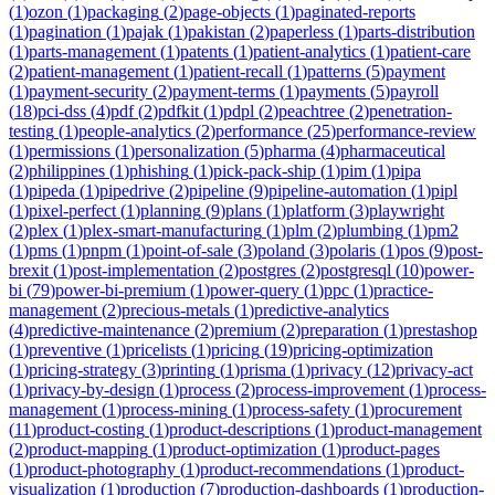
(
1
)
ozon
(
1
)
packaging
(
2
)
page-objects
(
1
)
paginated-reports
(
1
)
pagination
(
1
)
pajak
(
1
)
pakistan
(
2
)
paperless
(
1
)
parts-distribution
(
1
)
parts-management
(
1
)
patents
(
1
)
patient-analytics
(
1
)
patient-care
(
2
)
patient-management
(
1
)
patient-recall
(
1
)
patterns
(
5
)
payment
(
1
)
payment-security
(
2
)
payment-terms
(
1
)
payments
(
5
)
payroll
(
18
)
pci-dss
(
4
)
pdf
(
2
)
pdfkit
(
1
)
pdpl
(
2
)
peachtree
(
2
)
penetration-
testing
(
1
)
people-analytics
(
2
)
performance
(
25
)
performance-review
(
1
)
permissions
(
1
)
personalization
(
5
)
pharma
(
4
)
pharmaceutical
(
2
)
philippines
(
1
)
phishing
(
1
)
pick-pack-ship
(
1
)
pim
(
1
)
pipa
(
1
)
pipeda
(
1
)
pipedrive
(
2
)
pipeline
(
9
)
pipeline-automation
(
1
)
pipl
(
1
)
pixel-perfect
(
1
)
planning
(
9
)
plans
(
1
)
platform
(
3
)
playwright
(
2
)
plex
(
1
)
plex-smart-manufacturing
(
1
)
plm
(
2
)
plumbing
(
1
)
pm2
(
1
)
pms
(
1
)
pnpm
(
1
)
point-of-sale
(
3
)
poland
(
3
)
polaris
(
1
)
pos
(
9
)
post-
brexit
(
1
)
post-implementation
(
2
)
postgres
(
2
)
postgresql
(
10
)
power-
bi
(
79
)
power-bi-premium
(
1
)
power-query
(
1
)
ppc
(
1
)
practice-
management
(
2
)
precious-metals
(
1
)
predictive-analytics
(
4
)
predictive-maintenance
(
2
)
premium
(
2
)
preparation
(
1
)
prestashop
(
1
)
preventive
(
1
)
pricelists
(
1
)
pricing
(
19
)
pricing-optimization
(
1
)
pricing-strategy
(
3
)
printing
(
1
)
prisma
(
1
)
privacy
(
12
)
privacy-act
(
1
)
privacy-by-design
(
1
)
process
(
2
)
process-improvement
(
1
)
process-
management
(
1
)
process-mining
(
1
)
process-safety
(
1
)
procurement
(
11
)
product-costing
(
1
)
product-descriptions
(
1
)
product-management
(
2
)
product-mapping
(
1
)
product-optimization
(
1
)
product-pages
(
1
)
product-photography
(
1
)
product-recommendations
(
1
)
product-
visualization
(
1
)
production
(
7
)
production-dashboards
(
1
)
production-