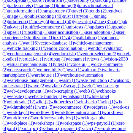
(
3
)
tokopedia
(
1
)
tools
(
1
)
tourism
(
1
)
traceability
(
6
)
tracking
(
2
)
trade
(
1
)
trade-secrets
(
1
)
trading
(
1
)
training
(
8
)
transactional-email
(
1
)
transformation
(
1
)
transparency
(
3
)
travel
(
3
)
trends
(
2
)
trendyol
(
1
)
triage
(
1
)
troubleshooting
(
40
)
trust
(
1
)
tryton
(
1
)
tuning
(
2
)
turborepo
(
1
)
turkey
(
4
)
tutorial
(
50
)
typescript
(
4
)
uae
(
3
)
uat
(
1
)
uk
(
2
)
uk-vat
(
1
)
unified-commerce
(
1
)
unit-tests
(
1
)
updates
(
1
)
upgrade
(
3
)
upsell
(
1
)
upselling
(
1
)
user-acquisition
(
1
)
user-adoption
(
2
)
user-
experience
(
3
)
utilization
(
1
)
ux
(
1
)
v4
(
1
)
validation
(
1
)
variance-
analysis
(
1
)
vat
(
16
)
vector-database
(
1
)
vehicle-management
(
1
)
vehicle-tracking
(
1
)
vendor-coordination
(
1
)
vendor-evaluation
(
1
)
vendor-management
(
4
)
vendor-risk
(
1
)
vendor-selection
(
2
)
vercel-
ai-sdk
(
1
)
vertical-ai
(
1
)
vertipaq
(
1
)
vietnam
(
1
)
views
(
1
)
vision-2030
(
1
)
visual-merchandising
(
1
)
vitest
(
1
)
voice-ai
(
1
)
voice-commerce
(
2
)
voice-search
(
1
)
vulnerability
(
1
)
waf
(
1
)
walmart
(
3
)
walmart-
marketplace
(
1
)
warehouse
(
13
)
warehouse-automation
(
2
)
warehouse-management
(
1
)
wasm
(
1
)
waste-reduction
(
2
)
watsonx-
orchestrate
(
1
)
wave
(
2
)
wayfair
(
2
)
wcag
(
2
)
web
(
1
)
web-design
(
2
)
web-development
(
1
)
web-scraping
(
1
)
web3
(
1
)
webhooks
(
7
)
website
(
1
)
website-builder
(
1
)
whatsapp
(
1
)
white-label
(
6
)
wholesale
(
12
)
wiki
(
2
)
wildberries
(
1
)
win-back
(
1
)
wip
(
1
)
wix
(
2
)
wkhtmltopdf
(
1
)
wms
(
5
)
woocommerce
(
8
)
wordpress
(
1
)
work-os
(
1
)
workday
(
1
)
workflow
(
9
)
workflow-automation
(
1
)
workflows
(
2
)
workforce
(
7
)
workforce-analytics
(
1
)
working-capital
(
1
)
workplace
(
1
)
workshops
(
1
)
workspace
(
1
)
wps-payroll
(
1
)
xero
(
4
)
xml
(
1
)
xml-rpc
(
3
)
zalando
(
5
)
zapier
(
3
)
zatca
(
2
)
zero-downtime