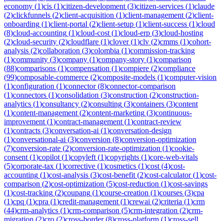
economy
(
1
)
cis
(
1
)
citizen-development
(
3
)
citizen-services
(
1
)
claude
(
2
)
clickfunnels
(
2
)
client-acquisition
(
1
)
client-management
(
2
)
client-
onboarding
(
1
)
client-portal
(
2
)
client-setup
(
1
)
client-success
(
1
)
cloud
(
8
)
cloud-accounting
(
1
)
cloud-cost
(
1
)
cloud-erp
(
3
)
cloud-hosting
(
2
)
cloud-security
(
2
)
cloudflare
(
1
)
clover
(
1
)
clv
(
2
)
cmms
(
1
)
cohort-
analysis
(
2
)
collaboration
(
3
)
colombia
(
1
)
commission-tracking
(
1
)
community
(
3
)
company
(
1
)
company-story
(
1
)
comparison
(
88
)
comparisons
(
1
)
compensation
(
1
)
compiere
(
2
)
compliance
(
99
)
composable-commerce
(
2
)
composite-models
(
1
)
computer-vision
(
1
)
configuration
(
1
)
connector
(
8
)
connector-comparison
(
1
)
connectors
(
1
)
consolidation
(
3
)
construction
(
2
)
construction-
analytics
(
1
)
consultancy
(
2
)
consulting
(
3
)
containers
(
3
)
content
(
1
)
content-management
(
2
)
content-marketing
(
3
)
continuous-
improvement
(
1
)
contract-management
(
1
)
contract-review
(
1
)
contracts
(
3
)
conversation-ai
(
1
)
conversation-design
(
1
)
conversational-ai
(
3
)
conversion
(
8
)
conversion-optimization
(
7
)
conversion-rate
(
2
)
conversion-rate-optimization
(
1
)
cookie-
consent
(
1
)
copilot
(
1
)
copyleft
(
1
)
copyrights
(
1
)
core-web-vitals
(
5
)
corporate-tax
(
1
)
corrective
(
1
)
cosmetics
(
1
)
cost
(
4
)
cost-
accounting
(
1
)
cost-analysis
(
3
)
cost-benefit
(
2
)
cost-calculator
(
1
)
cost-
comparison
(
2
)
cost-optimization
(
5
)
cost-reduction
(
1
)
cost-savings
(
1
)
cost-tracking
(
2
)
coupang
(
1
)
course-creation
(
1
)
courses
(
3
)
cpa
(
1
)
cpq
(
1
)
cpra
(
1
)
credit-management
(
1
)
crewai
(
2
)
criteria
(
1
)
crm
(
44
)
crm-analytics
(
1
)
crm-comparison
(
5
)
crm-integration
(
2
)
crm-
migration
(
2
)
cro
(
2
)
cross-border
(
8
)
cross-platform
(
1
)
cross-sell