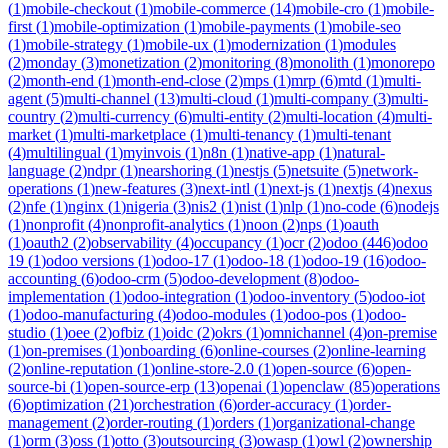
(
1
)
mobile-checkout
(
1
)
mobile-commerce
(
14
)
mobile-cro
(
1
)
mobile-
first
(
1
)
mobile-optimization
(
1
)
mobile-payments
(
1
)
mobile-seo
(
1
)
mobile-strategy
(
1
)
mobile-ux
(
1
)
modernization
(
1
)
modules
(
2
)
monday
(
3
)
monetization
(
2
)
monitoring
(
8
)
monolith
(
1
)
monorepo
(
2
)
month-end
(
1
)
month-end-close
(
2
)
mps
(
1
)
mrp
(
6
)
mtd
(
1
)
multi-
agent
(
5
)
multi-channel
(
13
)
multi-cloud
(
1
)
multi-company
(
3
)
multi-
country
(
2
)
multi-currency
(
6
)
multi-entity
(
2
)
multi-location
(
4
)
multi-
market
(
1
)
multi-marketplace
(
1
)
multi-tenancy
(
1
)
multi-tenant
(
4
)
multilingual
(
1
)
myinvois
(
1
)
n8n
(
1
)
native-app
(
1
)
natural-
language
(
2
)
ndpr
(
1
)
nearshoring
(
1
)
nestjs
(
5
)
netsuite
(
5
)
network-
operations
(
1
)
new-features
(
3
)
next-intl
(
1
)
next-js
(
1
)
nextjs
(
4
)
nexus
(
2
)
nfe
(
1
)
nginx
(
1
)
nigeria
(
3
)
nis2
(
1
)
nist
(
1
)
nlp
(
1
)
no-code
(
6
)
nodejs
(
1
)
nonprofit
(
4
)
nonprofit-analytics
(
1
)
noon
(
2
)
nps
(
1
)
oauth
(
1
)
oauth2
(
2
)
observability
(
4
)
occupancy
(
1
)
ocr
(
2
)
odoo
(
446
)
odoo
19
(
1
)
odoo versions
(
1
)
odoo-17
(
1
)
odoo-18
(
1
)
odoo-19
(
16
)
odoo-
accounting
(
6
)
odoo-crm
(
5
)
odoo-development
(
8
)
odoo-
implementation
(
1
)
odoo-integration
(
1
)
odoo-inventory
(
5
)
odoo-iot
(
1
)
odoo-manufacturing
(
4
)
odoo-modules
(
1
)
odoo-pos
(
1
)
odoo-
studio
(
1
)
oee
(
2
)
ofbiz
(
1
)
oidc
(
2
)
okrs
(
1
)
omnichannel
(
4
)
on-premise
(
1
)
on-premises
(
1
)
onboarding
(
6
)
online-courses
(
2
)
online-learning
(
2
)
online-reputation
(
1
)
online-store-2.0
(
1
)
open-source
(
6
)
open-
source-bi
(
1
)
open-source-erp
(
13
)
openai
(
1
)
openclaw
(
85
)
operations
(
6
)
optimization
(
21
)
orchestration
(
6
)
order-accuracy
(
1
)
order-
management
(
2
)
order-routing
(
1
)
orders
(
1
)
organizational-change
(
1
)
orm
(
3
)
oss
(
1
)
otto
(
3
)
outsourcing
(
3
)
owasp
(
1
)
owl
(
2
)
ownership