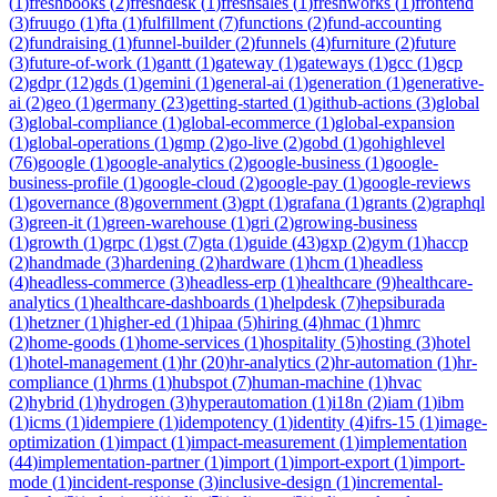
(
1
)
freshbooks
(
2
)
freshdesk
(
1
)
freshsales
(
1
)
freshworks
(
1
)
frontend
(
3
)
fruugo
(
1
)
fta
(
1
)
fulfillment
(
7
)
functions
(
2
)
fund-accounting
(
2
)
fundraising
(
1
)
funnel-builder
(
2
)
funnels
(
4
)
furniture
(
2
)
future
(
3
)
future-of-work
(
1
)
gantt
(
1
)
gateway
(
1
)
gateways
(
1
)
gcc
(
1
)
gcp
(
2
)
gdpr
(
12
)
gds
(
1
)
gemini
(
1
)
general-ai
(
1
)
generation
(
1
)
generative-
ai
(
2
)
geo
(
1
)
germany
(
23
)
getting-started
(
1
)
github-actions
(
3
)
global
(
3
)
global-compliance
(
1
)
global-ecommerce
(
1
)
global-expansion
(
1
)
global-operations
(
1
)
gmp
(
2
)
go-live
(
2
)
gobd
(
1
)
gohighlevel
(
76
)
google
(
1
)
google-analytics
(
2
)
google-business
(
1
)
google-
business-profile
(
1
)
google-cloud
(
2
)
google-pay
(
1
)
google-reviews
(
1
)
governance
(
8
)
government
(
3
)
gpt
(
1
)
grafana
(
1
)
grants
(
2
)
graphql
(
3
)
green-it
(
1
)
green-warehouse
(
1
)
gri
(
2
)
growing-business
(
1
)
growth
(
1
)
grpc
(
1
)
gst
(
7
)
gta
(
1
)
guide
(
43
)
gxp
(
2
)
gym
(
1
)
haccp
(
2
)
handmade
(
3
)
hardening
(
2
)
hardware
(
1
)
hcm
(
1
)
headless
(
4
)
headless-commerce
(
3
)
headless-erp
(
1
)
healthcare
(
9
)
healthcare-
analytics
(
1
)
healthcare-dashboards
(
1
)
helpdesk
(
7
)
hepsiburada
(
1
)
hetzner
(
1
)
higher-ed
(
1
)
hipaa
(
5
)
hiring
(
4
)
hmac
(
1
)
hmrc
(
2
)
home-goods
(
1
)
home-services
(
1
)
hospitality
(
5
)
hosting
(
3
)
hotel
(
1
)
hotel-management
(
1
)
hr
(
20
)
hr-analytics
(
2
)
hr-automation
(
1
)
hr-
compliance
(
1
)
hrms
(
1
)
hubspot
(
7
)
human-machine
(
1
)
hvac
(
2
)
hybrid
(
1
)
hydrogen
(
3
)
hyperautomation
(
1
)
i18n
(
2
)
iam
(
1
)
ibm
(
1
)
icms
(
1
)
idempiere
(
1
)
idempotency
(
1
)
identity
(
4
)
ifrs-15
(
1
)
image-
optimization
(
1
)
impact
(
1
)
impact-measurement
(
1
)
implementation
(
44
)
implementation-partner
(
1
)
import
(
1
)
import-export
(
1
)
import-
mode
(
1
)
incident-response
(
3
)
inclusive-design
(
1
)
incremental-