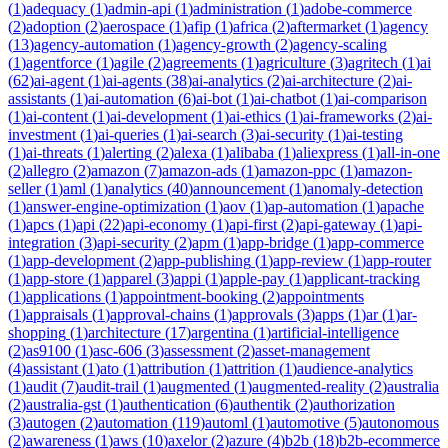
(
1
)
adequacy
(
1
)
admin-api
(
1
)
administration
(
1
)
adobe-commerce
(
2
)
adoption
(
2
)
aerospace
(
1
)
afip
(
1
)
africa
(
2
)
aftermarket
(
1
)
agency
(
13
)
agency-automation
(
1
)
agency-growth
(
2
)
agency-scaling
(
1
)
agentforce
(
1
)
agile
(
2
)
agreements
(
1
)
agriculture
(
3
)
agritech
(
1
)
ai
(
62
)
ai-agent
(
1
)
ai-agents
(
38
)
ai-analytics
(
2
)
ai-architecture
(
2
)
ai-
assistants
(
1
)
ai-automation
(
6
)
ai-bot
(
1
)
ai-chatbot
(
1
)
ai-comparison
(
1
)
ai-content
(
1
)
ai-development
(
1
)
ai-ethics
(
1
)
ai-frameworks
(
2
)
ai-
investment
(
1
)
ai-queries
(
1
)
ai-search
(
3
)
ai-security
(
1
)
ai-testing
(
1
)
ai-threats
(
1
)
alerting
(
2
)
alexa
(
1
)
alibaba
(
1
)
aliexpress
(
1
)
all-in-one
(
2
)
allegro
(
2
)
amazon
(
7
)
amazon-ads
(
1
)
amazon-ppc
(
1
)
amazon-
seller
(
1
)
aml
(
1
)
analytics
(
40
)
announcement
(
1
)
anomaly-detection
(
1
)
answer-engine-optimization
(
1
)
aov
(
1
)
ap-automation
(
1
)
apache
(
1
)
apcs
(
1
)
api
(
22
)
api-economy
(
1
)
api-first
(
2
)
api-gateway
(
1
)
api-
integration
(
3
)
api-security
(
2
)
apm
(
1
)
app-bridge
(
1
)
app-commerce
(
1
)
app-development
(
2
)
app-publishing
(
1
)
app-review
(
1
)
app-router
(
1
)
app-store
(
1
)
apparel
(
3
)
appi
(
1
)
apple-pay
(
1
)
applicant-tracking
(
1
)
applications
(
1
)
appointment-booking
(
2
)
appointments
(
1
)
appraisals
(
1
)
approval-chains
(
1
)
approvals
(
3
)
apps
(
1
)
ar
(
1
)
ar-
shopping
(
1
)
architecture
(
17
)
argentina
(
1
)
artificial-intelligence
(
2
)
as9100
(
1
)
asc-606
(
3
)
assessment
(
2
)
asset-management
(
4
)
assistant
(
1
)
ato
(
1
)
attribution
(
1
)
attrition
(
1
)
audience-analytics
(
1
)
audit
(
7
)
audit-trail
(
1
)
augmented
(
1
)
augmented-reality
(
2
)
australia
(
2
)
australia-gst
(
1
)
authentication
(
6
)
authentik
(
2
)
authorization
(
3
)
autogen
(
2
)
automation
(
119
)
automl
(
1
)
automotive
(
5
)
autonomous
(
2
)
awareness
(
1
)
aws
(
10
)
axelor
(
2
)
azure
(
4
)
b2b
(
18
)
b2b-ecommerce