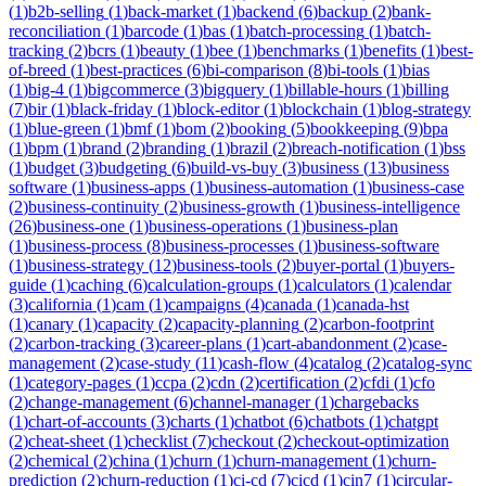
(
1
)
b2b-selling
(
1
)
back-market
(
1
)
backend
(
6
)
backup
(
2
)
bank-
reconciliation
(
1
)
barcode
(
1
)
bas
(
1
)
batch-processing
(
1
)
batch-
tracking
(
2
)
bcrs
(
1
)
beauty
(
1
)
bee
(
1
)
benchmarks
(
1
)
benefits
(
1
)
best-
of-breed
(
1
)
best-practices
(
6
)
bi-comparison
(
8
)
bi-tools
(
1
)
bias
(
1
)
big-4
(
1
)
bigcommerce
(
3
)
bigquery
(
1
)
billable-hours
(
1
)
billing
(
7
)
bir
(
1
)
black-friday
(
1
)
block-editor
(
1
)
blockchain
(
1
)
blog-strategy
(
1
)
blue-green
(
1
)
bmf
(
1
)
bom
(
2
)
booking
(
5
)
bookkeeping
(
9
)
bpa
(
1
)
bpm
(
1
)
brand
(
2
)
branding
(
1
)
brazil
(
2
)
breach-notification
(
1
)
bss
(
1
)
budget
(
3
)
budgeting
(
6
)
build-vs-buy
(
3
)
business
(
13
)
business
software
(
1
)
business-apps
(
1
)
business-automation
(
1
)
business-case
(
2
)
business-continuity
(
2
)
business-growth
(
1
)
business-intelligence
(
26
)
business-one
(
1
)
business-operations
(
1
)
business-plan
(
1
)
business-process
(
8
)
business-processes
(
1
)
business-software
(
1
)
business-strategy
(
12
)
business-tools
(
2
)
buyer-portal
(
1
)
buyers-
guide
(
1
)
caching
(
6
)
calculation-groups
(
1
)
calculators
(
1
)
calendar
(
3
)
california
(
1
)
cam
(
1
)
campaigns
(
4
)
canada
(
1
)
canada-hst
(
1
)
canary
(
1
)
capacity
(
2
)
capacity-planning
(
2
)
carbon-footprint
(
2
)
carbon-tracking
(
3
)
career-plans
(
1
)
cart-abandonment
(
2
)
case-
management
(
2
)
case-study
(
11
)
cash-flow
(
4
)
catalog
(
2
)
catalog-sync
(
1
)
category-pages
(
1
)
ccpa
(
2
)
cdn
(
2
)
certification
(
2
)
cfdi
(
1
)
cfo
(
2
)
change-management
(
6
)
channel-manager
(
1
)
chargebacks
(
1
)
chart-of-accounts
(
3
)
charts
(
1
)
chatbot
(
6
)
chatbots
(
1
)
chatgpt
(
2
)
cheat-sheet
(
1
)
checklist
(
7
)
checkout
(
2
)
checkout-optimization
(
2
)
chemical
(
2
)
china
(
1
)
churn
(
1
)
churn-management
(
1
)
churn-
prediction
(
2
)
churn-reduction
(
1
)
ci-cd
(
7
)
cicd
(
1
)
cin7
(
1
)
circular-