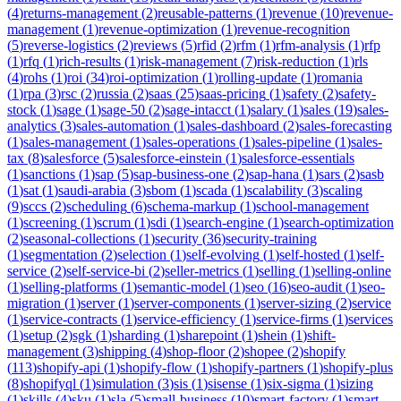
(
4
)
returns-management
(
2
)
reusable-patterns
(
1
)
revenue
(
10
)
revenue-
management
(
1
)
revenue-optimization
(
1
)
revenue-recognition
(
5
)
reverse-logistics
(
2
)
reviews
(
5
)
rfid
(
2
)
rfm
(
1
)
rfm-analysis
(
1
)
rfp
(
1
)
rfq
(
1
)
rich-results
(
1
)
risk-management
(
7
)
risk-reduction
(
1
)
rls
(
4
)
rohs
(
1
)
roi
(
34
)
roi-optimization
(
1
)
rolling-update
(
1
)
romania
(
1
)
rpa
(
3
)
rsc
(
2
)
russia
(
2
)
saas
(
25
)
saas-pricing
(
1
)
safety
(
2
)
safety-
stock
(
1
)
sage
(
1
)
sage-50
(
2
)
sage-intacct
(
1
)
salary
(
1
)
sales
(
19
)
sales-
analytics
(
3
)
sales-automation
(
1
)
sales-dashboard
(
2
)
sales-forecasting
(
1
)
sales-management
(
1
)
sales-operations
(
1
)
sales-pipeline
(
1
)
sales-
tax
(
8
)
salesforce
(
5
)
salesforce-einstein
(
1
)
salesforce-essentials
(
1
)
sanctions
(
1
)
sap
(
5
)
sap-business-one
(
2
)
sap-hana
(
1
)
sars
(
2
)
sasb
(
1
)
sat
(
1
)
saudi-arabia
(
3
)
sbom
(
1
)
scada
(
1
)
scalability
(
3
)
scaling
(
9
)
sccs
(
2
)
scheduling
(
6
)
schema-markup
(
1
)
school-management
(
1
)
screening
(
1
)
scrum
(
1
)
sdi
(
1
)
search-engine
(
1
)
search-optimization
(
2
)
seasonal-collections
(
1
)
security
(
36
)
security-training
(
1
)
segmentation
(
2
)
selection
(
1
)
self-evolving
(
1
)
self-hosted
(
1
)
self-
service
(
2
)
self-service-bi
(
2
)
seller-metrics
(
1
)
selling
(
1
)
selling-online
(
1
)
selling-platforms
(
1
)
semantic-model
(
1
)
seo
(
16
)
seo-audit
(
1
)
seo-
migration
(
1
)
server
(
1
)
server-components
(
1
)
server-sizing
(
2
)
service
(
1
)
service-contracts
(
1
)
service-efficiency
(
1
)
service-firms
(
1
)
services
(
1
)
setup
(
2
)
sgk
(
1
)
sharding
(
1
)
sharepoint
(
1
)
shein
(
1
)
shift-
management
(
3
)
shipping
(
4
)
shop-floor
(
2
)
shopee
(
2
)
shopify
(
113
)
shopify-api
(
1
)
shopify-flow
(
1
)
shopify-partners
(
1
)
shopify-plus
(
8
)
shopifyql
(
1
)
simulation
(
3
)
sis
(
1
)
sisense
(
1
)
six-sigma
(
1
)
sizing
(
1
)
skills
(
4
)
sku
(
1
)
sla
(
5
)
small-business
(
10
)
smart-factory
(
1
)
smart-