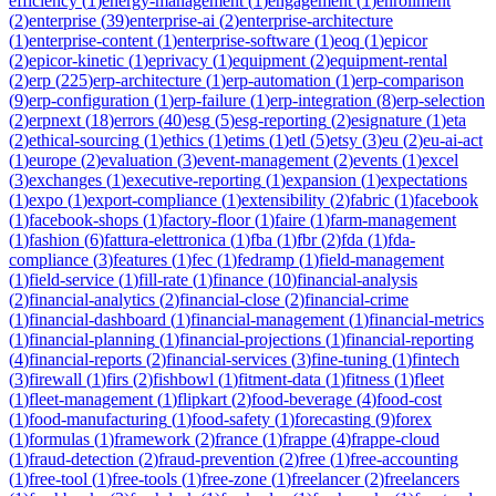
efficiency
(
1
)
energy-management
(
1
)
engagement
(
1
)
enrollment
(
2
)
enterprise
(
39
)
enterprise-ai
(
2
)
enterprise-architecture
(
1
)
enterprise-content
(
1
)
enterprise-software
(
1
)
eoq
(
1
)
epicor
(
2
)
epicor-kinetic
(
1
)
eprivacy
(
1
)
equipment
(
2
)
equipment-rental
(
2
)
erp
(
225
)
erp-architecture
(
1
)
erp-automation
(
1
)
erp-comparison
(
9
)
erp-configuration
(
1
)
erp-failure
(
1
)
erp-integration
(
8
)
erp-selection
(
2
)
erpnext
(
18
)
errors
(
40
)
esg
(
5
)
esg-reporting
(
2
)
esignature
(
1
)
eta
(
2
)
ethical-sourcing
(
1
)
ethics
(
1
)
etims
(
1
)
etl
(
5
)
etsy
(
3
)
eu
(
2
)
eu-ai-act
(
1
)
europe
(
2
)
evaluation
(
3
)
event-management
(
2
)
events
(
1
)
excel
(
3
)
exchanges
(
1
)
executive-reporting
(
1
)
expansion
(
1
)
expectations
(
1
)
expo
(
1
)
export-compliance
(
1
)
extensibility
(
2
)
fabric
(
1
)
facebook
(
1
)
facebook-shops
(
1
)
factory-floor
(
1
)
faire
(
1
)
farm-management
(
1
)
fashion
(
6
)
fattura-elettronica
(
1
)
fba
(
1
)
fbr
(
2
)
fda
(
1
)
fda-
compliance
(
3
)
features
(
1
)
fec
(
1
)
fedramp
(
1
)
field-management
(
1
)
field-service
(
1
)
fill-rate
(
1
)
finance
(
10
)
financial-analysis
(
2
)
financial-analytics
(
2
)
financial-close
(
2
)
financial-crime
(
1
)
financial-dashboard
(
1
)
financial-management
(
1
)
financial-metrics
(
1
)
financial-planning
(
1
)
financial-projections
(
1
)
financial-reporting
(
4
)
financial-reports
(
2
)
financial-services
(
3
)
fine-tuning
(
1
)
fintech
(
3
)
firewall
(
1
)
firs
(
2
)
fishbowl
(
1
)
fitment-data
(
1
)
fitness
(
1
)
fleet
(
1
)
fleet-management
(
1
)
flipkart
(
2
)
food-beverage
(
4
)
food-cost
(
1
)
food-manufacturing
(
1
)
food-safety
(
1
)
forecasting
(
9
)
forex
(
1
)
formulas
(
1
)
framework
(
2
)
france
(
1
)
frappe
(
4
)
frappe-cloud
(
1
)
fraud-detection
(
2
)
fraud-prevention
(
2
)
free
(
1
)
free-accounting
(
1
)
free-tool
(
1
)
free-tools
(
1
)
free-zone
(
1
)
freelancer
(
2
)
freelancers