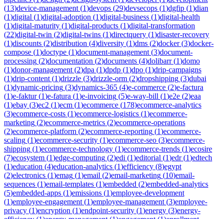
(
13
)
device-management
(
1
)
devops
(
29
)
devsecops
(
1
)
dgfip
(
1
)
dian
(
1
)
digital
(
1
)
digital-adoption
(
1
)
digital-business
(
1
)
digital-health
(
1
)
digital-maturity
(
1
)
digital-products
(
1
)
digital-transformation
(
22
)
digital-twin
(
2
)
digital-twins
(
1
)
directquery
(
1
)
disaster-recovery
(
1
)
discounts
(
2
)
distribution
(
4
)
diversity
(
1
)
dms
(
2
)
docker
(
3
)
docker-
compose
(
1
)
doctype
(
1
)
document-management
(
3
)
document-
processing
(
2
)
documentation
(
2
)
documents
(
4
)
dolibarr
(
1
)
domo
(
1
)
donor-management
(
2
)
dpa
(
1
)
dpdp
(
1
)
dpo
(
1
)
drip-campaigns
(
1
)
drip-content
(
1
)
drizzle
(
3
)
drizzle-orm
(
2
)
dropshipping
(
3
)
dubai
(
1
)
dynamic-pricing
(
3
)
dynamics-365
(
4
)
e-commerce
(
2
)
e-factura
(
1
)
e-faktur
(
1
)
e-fatura
(
1
)
e-invoicing
(
5
)
e-way-bill
(
1
)
e2e
(
2
)
eaa
(
1
)
ebay
(
3
)
ec2
(
1
)
ecm
(
1
)
ecommerce
(
178
)
ecommerce-analytics
(
3
)
ecommerce-costs
(
1
)
ecommerce-logistics
(
1
)
ecommerce-
marketing
(
2
)
ecommerce-metrics
(
2
)
ecommerce-operations
(
2
)
ecommerce-platform
(
2
)
ecommerce-reporting
(
1
)
ecommerce-
scaling
(
1
)
ecommerce-security
(
1
)
ecommerce-seo
(
3
)
ecommerce-
shipping
(
1
)
ecommerce-technology
(
1
)
ecommerce-trends
(
1
)
ecosire
(
7
)
ecosystem
(
1
)
edge-computing
(
2
)
edi
(
1
)
editorial
(
1
)
edr
(
1
)
edtech
(
1
)
education
(
4
)
education-analytics
(
1
)
efficiency
(
8
)
egypt
(
2
)
electronics
(
1
)
emag
(
1
)
email
(
2
)
email-marketing
(
10
)
email-
sequences
(
1
)
email-templates
(
1
)
embedded
(
2
)
embedded-analytics
(
5
)
embedded-apps
(
1
)
emissions
(
1
)
employee-development
(
1
)
employee-engagement
(
1
)
employee-management
(
3
)
employee-
privacy
(
1
)
encryption
(
1
)
endpoint-security
(
1
)
energy
(
3
)
energy-