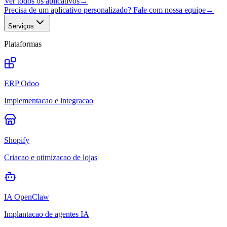
Ver todos os aplicativos
→
Precisa de um aplicativo personalizado? Fale com nossa equipe
→
Serviços
Plataformas
ERP Odoo
Implementacao e integracao
Shopify
Criacao e otimizacao de lojas
IA OpenClaw
Implantacao de agentes IA