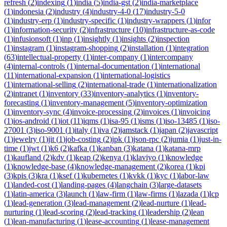
refresh
(
2
)
indexing
(
1
)
india
(
5
)
india-gst
(
2
)
india-marketplace
(
1
)
indonesia
(
2
)
industry
(
4
)
industry-4-0
(
17
)
industry-5-0
(
1
)
industry-erp
(
1
)
industry-specific
(
1
)
industry-wrappers
(
1
)
infor
(
1
)
information-security
(
2
)
infrastructure
(
10
)
infrastructure-as-code
(
1
)
infusionsoft
(
1
)
inp
(
1
)
insightly
(
1
)
insights
(
2
)
inspection
(
1
)
instagram
(
1
)
instagram-shopping
(
2
)
installation
(
1
)
integration
(
63
)
intellectual-property
(
1
)
inter-company
(
1
)
intercompany
(
4
)
internal-controls
(
1
)
internal-documentation
(
1
)
international
(
11
)
international-expansion
(
1
)
international-logistics
(
1
)
international-selling
(
2
)
international-trade
(
1
)
internationalization
(
2
)
intranet
(
1
)
inventory
(
33
)
inventory-analytics
(
1
)
inventory-
forecasting
(
1
)
inventory-management
(
5
)
inventory-optimization
(
1
)
inventory-sync
(
4
)
invoice-processing
(
2
)
invoices
(
1
)
invoicing
(
1
)
ios-android
(
1
)
iot
(
11
)
iqms
(
1
)
isa-95
(
1
)
isms
(
1
)
iso-13485
(
1
)
iso-
27001
(
3
)
iso-9001
(
1
)
italy
(
1
)
iva
(
2
)
jamstack
(
1
)
japan
(
2
)
javascript
(
1
)
jewelry
(
1
)
jit
(
1
)
job-costing
(
2
)
jpk
(
1
)
json-rpc
(
2
)
jumia
(
1
)
just-in-
time
(
1
)
jwt
(
1
)
k6
(
2
)
kafka
(
1
)
kanban
(
3
)
katana
(
1
)
katana-mrp
(
1
)
kaufland
(
2
)
kdv
(
1
)
keap
(
2
)
kenya
(
1
)
klaviyo
(
1
)
knowledge
(
1
)
knowledge-base
(
4
)
knowledge-management
(
2
)
korea
(
1
)
kpi
(
3
)
kpis
(
3
)
kra
(
1
)
ksef
(
1
)
kubernetes
(
1
)
kvkk
(
1
)
kyc
(
1
)
labor-law
(
1
)
landed-cost
(
1
)
landing-pages
(
4
)
langchain
(
3
)
large-datasets
(
1
)
latin-america
(
3
)
launch
(
1
)
law-firm
(
1
)
law-firms
(
1
)
lazada
(
1
)
lcp
(
1
)
lead-generation
(
3
)
lead-management
(
2
)
lead-nurture
(
1
)
lead-
nurturing
(
1
)
lead-scoring
(
2
)
lead-tracking
(
1
)
leadership
(
2
)
lean
(
1
)
lean-manufacturing
(
1
)
lease-accounting
(
1
)
lease-management