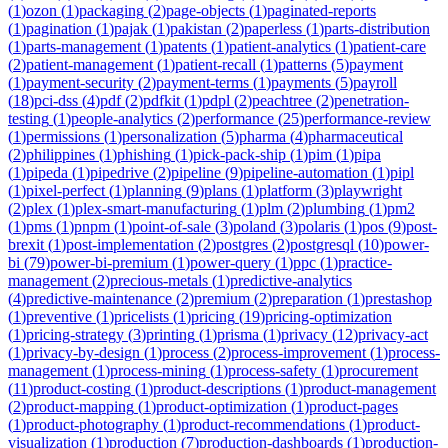
(
1
)
ozon
(
1
)
packaging
(
2
)
page-objects
(
1
)
paginated-reports
(
1
)
pagination
(
1
)
pajak
(
1
)
pakistan
(
2
)
paperless
(
1
)
parts-distribution
(
1
)
parts-management
(
1
)
patents
(
1
)
patient-analytics
(
1
)
patient-care
(
2
)
patient-management
(
1
)
patient-recall
(
1
)
patterns
(
5
)
payment
(
1
)
payment-security
(
2
)
payment-terms
(
1
)
payments
(
5
)
payroll
(
18
)
pci-dss
(
4
)
pdf
(
2
)
pdfkit
(
1
)
pdpl
(
2
)
peachtree
(
2
)
penetration-
testing
(
1
)
people-analytics
(
2
)
performance
(
25
)
performance-review
(
1
)
permissions
(
1
)
personalization
(
5
)
pharma
(
4
)
pharmaceutical
(
2
)
philippines
(
1
)
phishing
(
1
)
pick-pack-ship
(
1
)
pim
(
1
)
pipa
(
1
)
pipeda
(
1
)
pipedrive
(
2
)
pipeline
(
9
)
pipeline-automation
(
1
)
pipl
(
1
)
pixel-perfect
(
1
)
planning
(
9
)
plans
(
1
)
platform
(
3
)
playwright
(
2
)
plex
(
1
)
plex-smart-manufacturing
(
1
)
plm
(
2
)
plumbing
(
1
)
pm2
(
1
)
pms
(
1
)
pnpm
(
1
)
point-of-sale
(
3
)
poland
(
3
)
polaris
(
1
)
pos
(
9
)
post-
brexit
(
1
)
post-implementation
(
2
)
postgres
(
2
)
postgresql
(
10
)
power-
bi
(
79
)
power-bi-premium
(
1
)
power-query
(
1
)
ppc
(
1
)
practice-
management
(
2
)
precious-metals
(
1
)
predictive-analytics
(
4
)
predictive-maintenance
(
2
)
premium
(
2
)
preparation
(
1
)
prestashop
(
1
)
preventive
(
1
)
pricelists
(
1
)
pricing
(
19
)
pricing-optimization
(
1
)
pricing-strategy
(
3
)
printing
(
1
)
prisma
(
1
)
privacy
(
12
)
privacy-act
(
1
)
privacy-by-design
(
1
)
process
(
2
)
process-improvement
(
1
)
process-
management
(
1
)
process-mining
(
1
)
process-safety
(
1
)
procurement
(
11
)
product-costing
(
1
)
product-descriptions
(
1
)
product-management
(
2
)
product-mapping
(
1
)
product-optimization
(
1
)
product-pages
(
1
)
product-photography
(
1
)
product-recommendations
(
1
)
product-
visualization
(
1
)
production
(
7
)
production-dashboards
(
1
)
production-