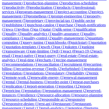
management
(
1
)
production-planning
(
2
)
production-scheduling
(
1
)
productivity
(
9
)
productization
(
1
)
products
(
1
)
professional-
services
(
4
)
program-management
(
1
)
project-accounting
(
2
)
project-
management
(
19
)
prometheus
(
1
)
prompt-engineering
(
1
)
property-
management
(
5
)
proprietary
(
1
)
provincial-tax
(
1
)
public-sector
(
1
)
publishing
(
1
)
punchout-catalog
(
1
)
purchase
(
3
)
push-notifications
(
1
)
pwa
(
1
)
python
(
5
)
qa
(
1
)
qatar
(
1
)
qlik-sense
(
1
)
qualification
(
1
)
quality
(
3
)
quality-analytics
(
1
)
quality-assurance
(
1
)
quality-
compliance
(
1
)
quality-control
(
2
)
quality-management
(
2
)
quantum-
computing
(
1
)
query-tuning
(
1
)
quickbooks
(
8
)
quickstart
(
1
)
quotation
(
1
)
quotation-templates
(
1
)
qweb
(
3
)
rag
(
1
)
rakuten
(
1
)
ranking
(
1
)
ransomware
(
1
)
rate-limiting
(
3
)
rdl
(
1
)
react
(
8
)
react-19
(
2
)
react-
email
(
1
)
react-native
(
1
)
react-query
(
1
)
real-estate
(
5
)
real-estate-
analytics
(
1
)
real-time
(
4
)
recharts
(
1
)
recipe-management
(
1
)
recommendations
(
1
)
reconciliation
(
1
)
recruitment
(
6
)
recurring-
billing
(
1
)
recurring-revenue
(
5
)
redis
(
2
)
refurbished
(
1
)
registration
(
1
)
regulation
(
1
)
regulations
(
2
)
regulatory
(
3
)
reliability
(
2
)
remix
(
2
)
remote-work
(
2
)
renewable-energy
(
1
)
renewal-management
(
1
)
rental
(
3
)
rental-business
(
1
)
reorder-point
(
1
)
repeat-purchases
(
1
)
replication
(
1
)
report-generation
(
1
)
reporting
(
12
)
reports
(
3
)
repricing
(
1
)
reputation
(
1
)
reputation-management
(
2
)
reserved-
instances
(
1
)
resilience
(
2
)
resource-allocation
(
1
)
resource-planning
(
1
)
resource-scheduling
(
2
)
responsible-ai
(
2
)
responsive
(
2
)
responsive-design
(
1
)
rest-api
(
4
)
restaurant
(
5
)
restaurant-
management
(
1
)
retail
(
13
)
retail-analytics
(
1
)
retention
(
9
)
returns