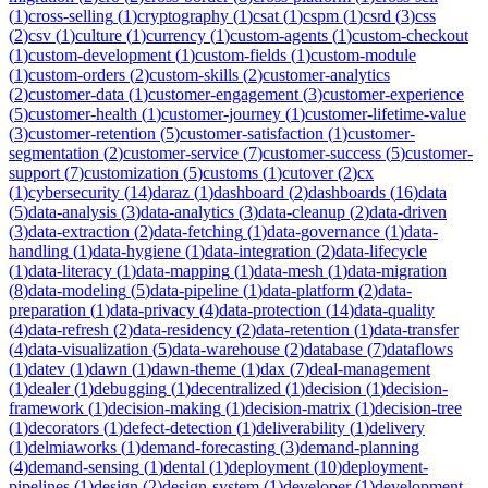
(
1
)
cross-selling
(
1
)
cryptography
(
1
)
csat
(
1
)
cspm
(
1
)
csrd
(
3
)
css
(
2
)
csv
(
1
)
culture
(
1
)
currency
(
1
)
custom-agents
(
1
)
custom-checkout
(
1
)
custom-development
(
1
)
custom-fields
(
1
)
custom-module
(
1
)
custom-orders
(
2
)
custom-skills
(
2
)
customer-analytics
(
2
)
customer-data
(
1
)
customer-engagement
(
3
)
customer-experience
(
5
)
customer-health
(
1
)
customer-journey
(
1
)
customer-lifetime-value
(
3
)
customer-retention
(
5
)
customer-satisfaction
(
1
)
customer-
segmentation
(
2
)
customer-service
(
7
)
customer-success
(
5
)
customer-
support
(
7
)
customization
(
5
)
customs
(
1
)
cutover
(
2
)
cx
(
1
)
cybersecurity
(
14
)
daraz
(
1
)
dashboard
(
2
)
dashboards
(
16
)
data
(
5
)
data-analysis
(
3
)
data-analytics
(
3
)
data-cleanup
(
2
)
data-driven
(
3
)
data-extraction
(
2
)
data-fetching
(
1
)
data-governance
(
1
)
data-
handling
(
1
)
data-hygiene
(
1
)
data-integration
(
2
)
data-lifecycle
(
1
)
data-literacy
(
1
)
data-mapping
(
1
)
data-mesh
(
1
)
data-migration
(
8
)
data-modeling
(
5
)
data-pipeline
(
1
)
data-platform
(
2
)
data-
preparation
(
1
)
data-privacy
(
4
)
data-protection
(
14
)
data-quality
(
4
)
data-refresh
(
2
)
data-residency
(
2
)
data-retention
(
1
)
data-transfer
(
4
)
data-visualization
(
5
)
data-warehouse
(
2
)
database
(
7
)
dataflows
(
1
)
datev
(
1
)
dawn
(
1
)
dawn-theme
(
1
)
dax
(
7
)
deal-management
(
1
)
dealer
(
1
)
debugging
(
1
)
decentralized
(
1
)
decision
(
1
)
decision-
framework
(
1
)
decision-making
(
1
)
decision-matrix
(
1
)
decision-tree
(
1
)
decorators
(
1
)
defect-detection
(
1
)
deliverability
(
1
)
delivery
(
1
)
delmiaworks
(
1
)
demand-forecasting
(
3
)
demand-planning
(
4
)
demand-sensing
(
1
)
dental
(
1
)
deployment
(
10
)
deployment-
pipelines
(
1
)
design
(
2
)
design-system
(
1
)
developer
(
1
)
development