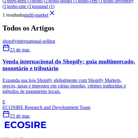
(
2
)
zero-trust
(
3
)
zoho
(
2
)
zoho-books
(
1
)
zoho-crm
(
1
)
zoho-inventory
(
1
)
zoho-one
(
1
)
zustand
(
1
)
1 resultado
multi-market
Todos os Artigos
shopify
international-selling
23 de mar.
Venda internacional do Shopify: guia multimercado,
monetário e tributário
Expanda sua loja Shopify globalmente com Shopify Markets,
preços, taxas e impostos em várias moedas, vitrines traduzidas e
métodos de pagamento locais.
E
ECOSIRE Research and Development Team
23 de mar.