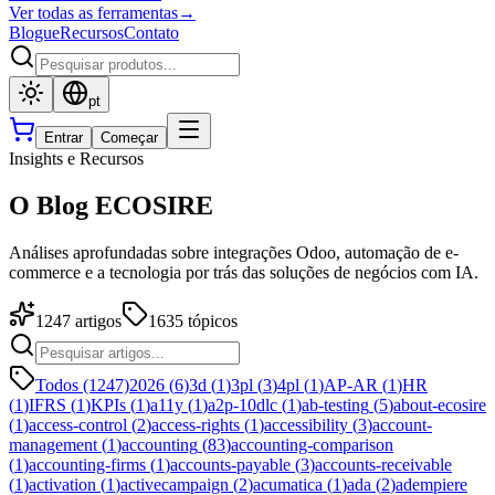
Ver todas as ferramentas
→
Blogue
Recursos
Contato
pt
Entrar
Começar
Insights e Recursos
O Blog ECOSIRE
Análises aprofundadas sobre integrações Odoo, automação de e-
commerce e a tecnologia por trás das soluções de negócios com IA.
1247
artigos
1635
tópicos
Todos (1247)
2026
(
6
)
3d
(
1
)
3pl
(
3
)
4pl
(
1
)
AP-AR
(
1
)
HR
(
1
)
IFRS
(
1
)
KPIs
(
1
)
a11y
(
1
)
a2p-10dlc
(
1
)
ab-testing
(
5
)
about-ecosire
(
1
)
access-control
(
2
)
access-rights
(
1
)
accessibility
(
3
)
account-
management
(
1
)
accounting
(
83
)
accounting-comparison
(
1
)
accounting-firms
(
1
)
accounts-payable
(
3
)
accounts-receivable
(
1
)
activation
(
1
)
activecampaign
(
2
)
acumatica
(
1
)
ada
(
2
)
adempiere