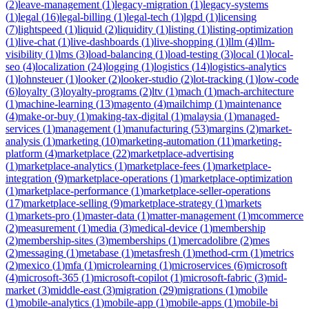
(
2
)
leave-management
(
1
)
legacy-migration
(
1
)
legacy-systems
(
1
)
legal
(
16
)
legal-billing
(
1
)
legal-tech
(
1
)
lgpd
(
1
)
licensing
(
7
)
lightspeed
(
1
)
liquid
(
2
)
liquidity
(
1
)
listing
(
1
)
listing-optimization
(
1
)
live-chat
(
1
)
live-dashboards
(
1
)
live-shopping
(
1
)
llm
(
4
)
llm-
visibility
(
1
)
lms
(
3
)
load-balancing
(
1
)
load-testing
(
3
)
local
(
1
)
local-
seo
(
4
)
localization
(
24
)
logging
(
1
)
logistics
(
14
)
logistics-analytics
(
1
)
lohnsteuer
(
1
)
looker
(
2
)
looker-studio
(
2
)
lot-tracking
(
1
)
low-code
(
6
)
loyalty
(
3
)
loyalty-programs
(
2
)
ltv
(
1
)
mach
(
1
)
mach-architecture
(
1
)
machine-learning
(
13
)
magento
(
4
)
mailchimp
(
1
)
maintenance
(
4
)
make-or-buy
(
1
)
making-tax-digital
(
1
)
malaysia
(
1
)
managed-
services
(
1
)
management
(
1
)
manufacturing
(
53
)
margins
(
2
)
market-
analysis
(
1
)
marketing
(
10
)
marketing-automation
(
11
)
marketing-
platform
(
4
)
marketplace
(
22
)
marketplace-advertising
(
1
)
marketplace-analytics
(
1
)
marketplace-fees
(
1
)
marketplace-
integration
(
9
)
marketplace-operations
(
1
)
marketplace-optimization
(
1
)
marketplace-performance
(
1
)
marketplace-seller-operations
(
17
)
marketplace-selling
(
9
)
marketplace-strategy
(
1
)
markets
(
1
)
markets-pro
(
1
)
master-data
(
1
)
matter-management
(
1
)
mcommerce
(
2
)
measurement
(
1
)
media
(
3
)
medical-device
(
1
)
membership
(
2
)
membership-sites
(
3
)
memberships
(
1
)
mercadolibre
(
2
)
mes
(
2
)
messaging
(
1
)
metabase
(
1
)
metasfresh
(
1
)
method-crm
(
1
)
metrics
(
2
)
mexico
(
1
)
mfa
(
1
)
microlearning
(
1
)
microservices
(
6
)
microsoft
(
4
)
microsoft-365
(
1
)
microsoft-copilot
(
1
)
microsoft-fabric
(
3
)
mid-
market
(
3
)
middle-east
(
3
)
migration
(
29
)
migrations
(
1
)
mobile
(
1
)
mobile-analytics
(
1
)
mobile-app
(
1
)
mobile-apps
(
1
)
mobile-bi