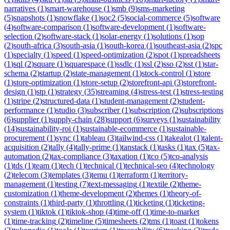
narratives
(
1
)
smart-warehouse
(
1
)
smb
(
9
)
sms-marketing
(
5
)
snapshots
(
1
)
snowflake
(
1
)
soc2
(
5
)
social-commerce
(
5
)
software
(
4
)
software-comparison
(
1
)
software-development
(
1
)
software-
selection
(
2
)
software-stack
(
1
)
solar-energy
(
1
)
solutions
(
1
)
sop
(
2
)
south-africa
(
3
)
south-asia
(
1
)
south-korea
(
1
)
southeast-asia
(
2
)
spc
(
1
)
specialty
(
1
)
speed
(
1
)
speed-optimization
(
2
)
spot
(
1
)
spreadsheets
(
1
)
sql
(
2
)
square
(
1
)
squarespace
(
1
)
ssdlc
(
1
)
ssl
(
2
)
sso
(
2
)
sst
(
1
)
star-
schema
(
2
)
startup
(
2
)
state-management
(
1
)
stock-control
(
1
)
store
(
1
)
store-optimization
(
1
)
store-setup
(
2
)
storefront-api
(
3
)
storefront-
design
(
1
)
stp
(
1
)
strategy
(
35
)
streaming
(
4
)
stress-test
(
1
)
stress-testing
(
1
)
stripe
(
2
)
structured-data
(
1
)
student-management
(
2
)
student-
performance
(
1
)
studio
(
3
)
subscriber
(
1
)
subscription
(
2
)
subscriptions
(
6
)
supplier
(
1
)
supply-chain
(
28
)
support
(
6
)
surveys
(
1
)
sustainability
(
14
)
sustainability-roi
(
1
)
sustainable-ecommerce
(
1
)
sustainable-
procurement
(
1
)
sync
(
1
)
tableau
(
3
)
tailwind-css
(
1
)
takealot
(
1
)
talent-
acquisition
(
2
)
tally
(
4
)
tally-prime
(
1
)
tanstack
(
1
)
tasks
(
1
)
tax
(
5
)
tax-
automation
(
2
)
tax-compliance
(
3
)
taxation
(
1
)
tco
(
5
)
tco-analysis
(
1
)
tds
(
1
)
team
(
1
)
tech
(
1
)
technical
(
1
)
technical-seo
(
4
)
technology
(
2
)
telecom
(
3
)
templates
(
3
)
temu
(
1
)
terraform
(
1
)
territory-
management
(
1
)
testing
(
7
)
text-messaging
(
1
)
textile
(
2
)
theme-
customization
(
1
)
theme-development
(
2
)
themes
(
1
)
theory-of-
constraints
(
1
)
third-party
(
1
)
throttling
(
1
)
ticketing
(
1
)
ticketing-
system
(
1
)
tiktok
(
1
)
tiktok-shop
(
4
)
time-off
(
1
)
time-to-market
(
1
)
time-tracking
(
2
)
timeline
(
5
)
timesheets
(
2
)
tms
(
1
)
toast
(
1
)
tokens