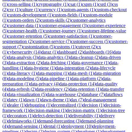
(
1
)
cross-selling
(
1
)
cryptography
(
1
)
csat
(
1
)
cspm
(
1
)
csrd
(
3
)
css
(
2
)
csv
(
1
)
culture
(
1
)
currency
(
1
)
custom-agents
(
1
)
custom-checkout
(
1
)
custom-development
(
1
)
custom-fields
(
1
)
custom-module
(
1
)
custom-orders
(
2
)
custom-skills
(
2
)
customer-analytics
(
2
)
customer-data
(
1
)
customer-engagement
(
3
)
customer-experience
(
5
)
customer-health
(
1
)
customer-journey
(
1
)
customer-lifetime-value
(
3
)
customer-retention
(
5
)
customer-satisfaction
(
1
)
customer-
segmentation
(
2
)
customer-service
(
7
)
customer-success
(
5
)
customer-
support
(
7
)
customization
(
5
)
customs
(
1
)
cutover
(
2
)
cx
(
1
)
cybersecurity
(
14
)
daraz
(
1
)
dashboard
(
2
)
dashboards
(
16
)
data
(
5
)
data-analysis
(
3
)
data-analytics
(
3
)
data-cleanup
(
2
)
data-driven
(
3
)
data-extraction
(
2
)
data-fetching
(
1
)
data-governance
(
1
)
data-
handling
(
1
)
data-hygiene
(
1
)
data-integration
(
2
)
data-lifecycle
(
1
)
data-literacy
(
1
)
data-mapping
(
1
)
data-mesh
(
1
)
data-migration
(
8
)
data-modeling
(
5
)
data-pipeline
(
1
)
data-platform
(
2
)
data-
preparation
(
1
)
data-privacy
(
4
)
data-protection
(
14
)
data-quality
(
4
)
data-refresh
(
2
)
data-residency
(
2
)
data-retention
(
1
)
data-transfer
(
4
)
data-visualization
(
5
)
data-warehouse
(
2
)
database
(
7
)
dataflows
(
1
)
datev
(
1
)
dawn
(
1
)
dawn-theme
(
1
)
dax
(
7
)
deal-management
(
1
)
dealer
(
1
)
debugging
(
1
)
decentralized
(
1
)
decision
(
1
)
decision-
framework
(
1
)
decision-making
(
1
)
decision-matrix
(
1
)
decision-tree
(
1
)
decorators
(
1
)
defect-detection
(
1
)
deliverability
(
1
)
delivery
(
1
)
delmiaworks
(
1
)
demand-forecasting
(
3
)
demand-planning
(
4
)
demand-sensing
(
1
)
dental
(
1
)
deployment
(
10
)
deployment-
pipelines
(
1
)
design
(
2
)
design-system
(
1
)
developer
(
1
)
development