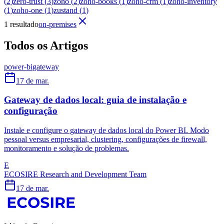
(
2
)
zero-trust
(
3
)
zoho
(
2
)
zoho-books
(
1
)
zoho-crm
(
1
)
zoho-inventory
(
1
)
zoho-one
(
1
)
zustand
(
1
)
1 resultado
on-premises
Todos os Artigos
power-bi
gateway
17 de mar.
Gateway de dados local: guia de instalação e
configuração
Instale e configure o gateway de dados local do Power BI. Modo
pessoal versus empresarial, clustering, configurações de firewall,
monitoramento e solução de problemas.
E
ECOSIRE Research and Development Team
17 de mar.