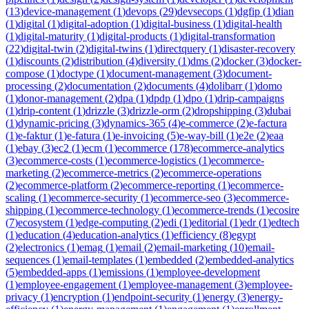
(
13
)
device-management
(
1
)
devops
(
29
)
devsecops
(
1
)
dgfip
(
1
)
dian
(
1
)
digital
(
1
)
digital-adoption
(
1
)
digital-business
(
1
)
digital-health
(
1
)
digital-maturity
(
1
)
digital-products
(
1
)
digital-transformation
(
22
)
digital-twin
(
2
)
digital-twins
(
1
)
directquery
(
1
)
disaster-recovery
(
1
)
discounts
(
2
)
distribution
(
4
)
diversity
(
1
)
dms
(
2
)
docker
(
3
)
docker-
compose
(
1
)
doctype
(
1
)
document-management
(
3
)
document-
processing
(
2
)
documentation
(
2
)
documents
(
4
)
dolibarr
(
1
)
domo
(
1
)
donor-management
(
2
)
dpa
(
1
)
dpdp
(
1
)
dpo
(
1
)
drip-campaigns
(
1
)
drip-content
(
1
)
drizzle
(
3
)
drizzle-orm
(
2
)
dropshipping
(
3
)
dubai
(
1
)
dynamic-pricing
(
3
)
dynamics-365
(
4
)
e-commerce
(
2
)
e-factura
(
1
)
e-faktur
(
1
)
e-fatura
(
1
)
e-invoicing
(
5
)
e-way-bill
(
1
)
e2e
(
2
)
eaa
(
1
)
ebay
(
3
)
ec2
(
1
)
ecm
(
1
)
ecommerce
(
178
)
ecommerce-analytics
(
3
)
ecommerce-costs
(
1
)
ecommerce-logistics
(
1
)
ecommerce-
marketing
(
2
)
ecommerce-metrics
(
2
)
ecommerce-operations
(
2
)
ecommerce-platform
(
2
)
ecommerce-reporting
(
1
)
ecommerce-
scaling
(
1
)
ecommerce-security
(
1
)
ecommerce-seo
(
3
)
ecommerce-
shipping
(
1
)
ecommerce-technology
(
1
)
ecommerce-trends
(
1
)
ecosire
(
7
)
ecosystem
(
1
)
edge-computing
(
2
)
edi
(
1
)
editorial
(
1
)
edr
(
1
)
edtech
(
1
)
education
(
4
)
education-analytics
(
1
)
efficiency
(
8
)
egypt
(
2
)
electronics
(
1
)
emag
(
1
)
email
(
2
)
email-marketing
(
10
)
email-
sequences
(
1
)
email-templates
(
1
)
embedded
(
2
)
embedded-analytics
(
5
)
embedded-apps
(
1
)
emissions
(
1
)
employee-development
(
1
)
employee-engagement
(
1
)
employee-management
(
3
)
employee-
privacy
(
1
)
encryption
(
1
)
endpoint-security
(
1
)
energy
(
3
)
energy-