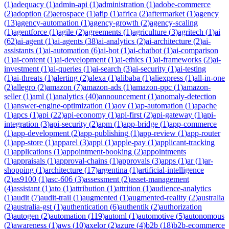
(
1
)
adequacy
(
1
)
admin-api
(
1
)
administration
(
1
)
adobe-commerce
(
2
)
adoption
(
2
)
aerospace
(
1
)
afip
(
1
)
africa
(
2
)
aftermarket
(
1
)
agency
(
13
)
agency-automation
(
1
)
agency-growth
(
2
)
agency-scaling
(
1
)
agentforce
(
1
)
agile
(
2
)
agreements
(
1
)
agriculture
(
3
)
agritech
(
1
)
ai
(
62
)
ai-agent
(
1
)
ai-agents
(
38
)
ai-analytics
(
2
)
ai-architecture
(
2
)
ai-
assistants
(
1
)
ai-automation
(
6
)
ai-bot
(
1
)
ai-chatbot
(
1
)
ai-comparison
(
1
)
ai-content
(
1
)
ai-development
(
1
)
ai-ethics
(
1
)
ai-frameworks
(
2
)
ai-
investment
(
1
)
ai-queries
(
1
)
ai-search
(
3
)
ai-security
(
1
)
ai-testing
(
1
)
ai-threats
(
1
)
alerting
(
2
)
alexa
(
1
)
alibaba
(
1
)
aliexpress
(
1
)
all-in-one
(
2
)
allegro
(
2
)
amazon
(
7
)
amazon-ads
(
1
)
amazon-ppc
(
1
)
amazon-
seller
(
1
)
aml
(
1
)
analytics
(
40
)
announcement
(
1
)
anomaly-detection
(
1
)
answer-engine-optimization
(
1
)
aov
(
1
)
ap-automation
(
1
)
apache
(
1
)
apcs
(
1
)
api
(
22
)
api-economy
(
1
)
api-first
(
2
)
api-gateway
(
1
)
api-
integration
(
3
)
api-security
(
2
)
apm
(
1
)
app-bridge
(
1
)
app-commerce
(
1
)
app-development
(
2
)
app-publishing
(
1
)
app-review
(
1
)
app-router
(
1
)
app-store
(
1
)
apparel
(
3
)
appi
(
1
)
apple-pay
(
1
)
applicant-tracking
(
1
)
applications
(
1
)
appointment-booking
(
2
)
appointments
(
1
)
appraisals
(
1
)
approval-chains
(
1
)
approvals
(
3
)
apps
(
1
)
ar
(
1
)
ar-
shopping
(
1
)
architecture
(
17
)
argentina
(
1
)
artificial-intelligence
(
2
)
as9100
(
1
)
asc-606
(
3
)
assessment
(
2
)
asset-management
(
4
)
assistant
(
1
)
ato
(
1
)
attribution
(
1
)
attrition
(
1
)
audience-analytics
(
1
)
audit
(
7
)
audit-trail
(
1
)
augmented
(
1
)
augmented-reality
(
2
)
australia
(
2
)
australia-gst
(
1
)
authentication
(
6
)
authentik
(
2
)
authorization
(
3
)
autogen
(
2
)
automation
(
119
)
automl
(
1
)
automotive
(
5
)
autonomous
(
2
)
awareness
(
1
)
aws
(
10
)
axelor
(
2
)
azure
(
4
)
b2b
(
18
)
b2b-ecommerce