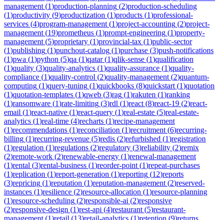
management
(
1
)
production-planning
(
2
)
production-scheduling
(
1
)
productivity
(
9
)
productization
(
1
)
products
(
1
)
professional-
services
(
4
)
program-management
(
1
)
project-accounting
(
2
)
project-
management
(
19
)
prometheus
(
1
)
prompt-engineering
(
1
)
property-
management
(
5
)
proprietary
(
1
)
provincial-tax
(
1
)
public-sector
(
1
)
publishing
(
1
)
punchout-catalog
(
1
)
purchase
(
3
)
push-notifications
(
1
)
pwa
(
1
)
python
(
5
)
qa
(
1
)
qatar
(
1
)
qlik-sense
(
1
)
qualification
(
1
)
quality
(
3
)
quality-analytics
(
1
)
quality-assurance
(
1
)
quality-
compliance
(
1
)
quality-control
(
2
)
quality-management
(
2
)
quantum-
computing
(
1
)
query-tuning
(
1
)
quickbooks
(
8
)
quickstart
(
1
)
quotation
(
1
)
quotation-templates
(
1
)
qweb
(
3
)
rag
(
1
)
rakuten
(
1
)
ranking
(
1
)
ransomware
(
1
)
rate-limiting
(
3
)
rdl
(
1
)
react
(
8
)
react-19
(
2
)
react-
email
(
1
)
react-native
(
1
)
react-query
(
1
)
real-estate
(
5
)
real-estate-
analytics
(
1
)
real-time
(
4
)
recharts
(
1
)
recipe-management
(
1
)
recommendations
(
1
)
reconciliation
(
1
)
recruitment
(
6
)
recurring-
billing
(
1
)
recurring-revenue
(
5
)
redis
(
2
)
refurbished
(
1
)
registration
(
1
)
regulation
(
1
)
regulations
(
2
)
regulatory
(
3
)
reliability
(
2
)
remix
(
2
)
remote-work
(
2
)
renewable-energy
(
1
)
renewal-management
(
1
)
rental
(
3
)
rental-business
(
1
)
reorder-point
(
1
)
repeat-purchases
(
1
)
replication
(
1
)
report-generation
(
1
)
reporting
(
12
)
reports
(
3
)
repricing
(
1
)
reputation
(
1
)
reputation-management
(
2
)
reserved-
instances
(
1
)
resilience
(
2
)
resource-allocation
(
1
)
resource-planning
(
1
)
resource-scheduling
(
2
)
responsible-ai
(
2
)
responsive
(
2
)
responsive-design
(
1
)
rest-api
(
4
)
restaurant
(
5
)
restaurant-
management
(
1
)
retail
(
13
)
retail-analytics
(
1
)
retention
(
9
)
returns