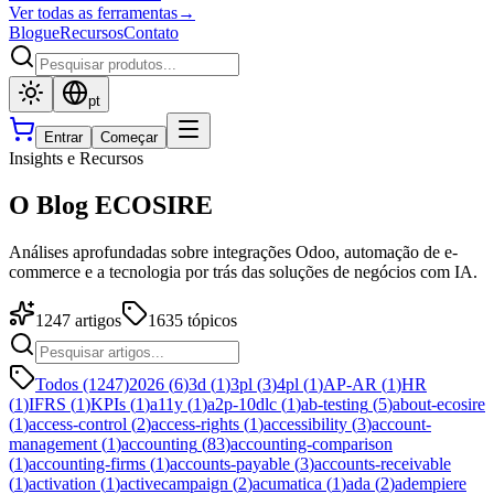
Ver todas as ferramentas
→
Blogue
Recursos
Contato
pt
Entrar
Começar
Insights e Recursos
O Blog ECOSIRE
Análises aprofundadas sobre integrações Odoo, automação de e-
commerce e a tecnologia por trás das soluções de negócios com IA.
1247
artigos
1635
tópicos
Todos (1247)
2026
(
6
)
3d
(
1
)
3pl
(
3
)
4pl
(
1
)
AP-AR
(
1
)
HR
(
1
)
IFRS
(
1
)
KPIs
(
1
)
a11y
(
1
)
a2p-10dlc
(
1
)
ab-testing
(
5
)
about-ecosire
(
1
)
access-control
(
2
)
access-rights
(
1
)
accessibility
(
3
)
account-
management
(
1
)
accounting
(
83
)
accounting-comparison
(
1
)
accounting-firms
(
1
)
accounts-payable
(
3
)
accounts-receivable
(
1
)
activation
(
1
)
activecampaign
(
2
)
acumatica
(
1
)
ada
(
2
)
adempiere