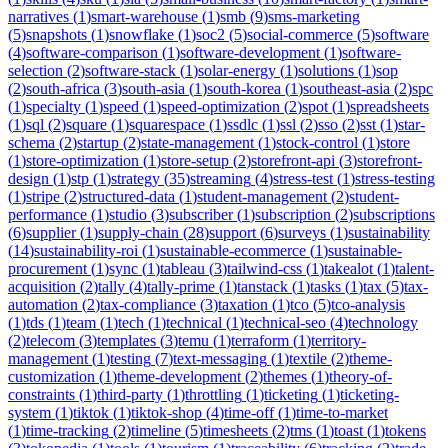
narratives
(
1
)
smart-warehouse
(
1
)
smb
(
9
)
sms-marketing
(
5
)
snapshots
(
1
)
snowflake
(
1
)
soc2
(
5
)
social-commerce
(
5
)
software
(
4
)
software-comparison
(
1
)
software-development
(
1
)
software-
selection
(
2
)
software-stack
(
1
)
solar-energy
(
1
)
solutions
(
1
)
sop
(
2
)
south-africa
(
3
)
south-asia
(
1
)
south-korea
(
1
)
southeast-asia
(
2
)
spc
(
1
)
specialty
(
1
)
speed
(
1
)
speed-optimization
(
2
)
spot
(
1
)
spreadsheets
(
1
)
sql
(
2
)
square
(
1
)
squarespace
(
1
)
ssdlc
(
1
)
ssl
(
2
)
sso
(
2
)
sst
(
1
)
star-
schema
(
2
)
startup
(
2
)
state-management
(
1
)
stock-control
(
1
)
store
(
1
)
store-optimization
(
1
)
store-setup
(
2
)
storefront-api
(
3
)
storefront-
design
(
1
)
stp
(
1
)
strategy
(
35
)
streaming
(
4
)
stress-test
(
1
)
stress-testing
(
1
)
stripe
(
2
)
structured-data
(
1
)
student-management
(
2
)
student-
performance
(
1
)
studio
(
3
)
subscriber
(
1
)
subscription
(
2
)
subscriptions
(
6
)
supplier
(
1
)
supply-chain
(
28
)
support
(
6
)
surveys
(
1
)
sustainability
(
14
)
sustainability-roi
(
1
)
sustainable-ecommerce
(
1
)
sustainable-
procurement
(
1
)
sync
(
1
)
tableau
(
3
)
tailwind-css
(
1
)
takealot
(
1
)
talent-
acquisition
(
2
)
tally
(
4
)
tally-prime
(
1
)
tanstack
(
1
)
tasks
(
1
)
tax
(
5
)
tax-
automation
(
2
)
tax-compliance
(
3
)
taxation
(
1
)
tco
(
5
)
tco-analysis
(
1
)
tds
(
1
)
team
(
1
)
tech
(
1
)
technical
(
1
)
technical-seo
(
4
)
technology
(
2
)
telecom
(
3
)
templates
(
3
)
temu
(
1
)
terraform
(
1
)
territory-
management
(
1
)
testing
(
7
)
text-messaging
(
1
)
textile
(
2
)
theme-
customization
(
1
)
theme-development
(
2
)
themes
(
1
)
theory-of-
constraints
(
1
)
third-party
(
1
)
throttling
(
1
)
ticketing
(
1
)
ticketing-
system
(
1
)
tiktok
(
1
)
tiktok-shop
(
4
)
time-off
(
1
)
time-to-market
(
1
)
time-tracking
(
2
)
timeline
(
5
)
timesheets
(
2
)
tms
(
1
)
toast
(
1
)
tokens