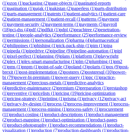
(
1
)
ozon
(
1
)
packaging
(
2
)
page-objects
(
1
)
paginated-reports
(
1
)
pagination
(
1
)
pajak
(
1
)
pakistan
(
2
)
paperless
(
1
)
parts-distribution
(
1
)
parts-management
(
1
)
patents
(
1
)
patient-analytics
(
1
)
patient-care
(
2
)
patient-management
(
1
)
patient-recall
(
1
)
patterns
(
5
)
payment
(
1
)
payment-security
(
2
)
payment-terms
(
1
)
payments
(
5
)
payroll
(
18
)
pci-dss
(
4
)
pdf
(
2
)
pdfkit
(
1
)
pdpl
(
2
)
peachtree
(
2
)
penetration-
testing
(
1
)
people-analytics
(
2
)
performance
(
25
)
performance-review
(
1
)
permissions
(
1
)
personalization
(
5
)
pharma
(
4
)
pharmaceutical
(
2
)
philippines
(
1
)
phishing
(
1
)
pick-pack-ship
(
1
)
pim
(
1
)
pipa
(
1
)
pipeda
(
1
)
pipedrive
(
2
)
pipeline
(
9
)
pipeline-automation
(
1
)
pipl
(
1
)
pixel-perfect
(
1
)
planning
(
9
)
plans
(
1
)
platform
(
3
)
playwright
(
2
)
plex
(
1
)
plex-smart-manufacturing
(
1
)
plm
(
2
)
plumbing
(
1
)
pm2
(
1
)
pms
(
1
)
pnpm
(
1
)
point-of-sale
(
3
)
poland
(
3
)
polaris
(
1
)
pos
(
9
)
post-
brexit
(
1
)
post-implementation
(
2
)
postgres
(
2
)
postgresql
(
10
)
power-
bi
(
79
)
power-bi-premium
(
1
)
power-query
(
1
)
ppc
(
1
)
practice-
management
(
2
)
precious-metals
(
1
)
predictive-analytics
(
4
)
predictive-maintenance
(
2
)
premium
(
2
)
preparation
(
1
)
prestashop
(
1
)
preventive
(
1
)
pricelists
(
1
)
pricing
(
19
)
pricing-optimization
(
1
)
pricing-strategy
(
3
)
printing
(
1
)
prisma
(
1
)
privacy
(
12
)
privacy-act
(
1
)
privacy-by-design
(
1
)
process
(
2
)
process-improvement
(
1
)
process-
management
(
1
)
process-mining
(
1
)
process-safety
(
1
)
procurement
(
11
)
product-costing
(
1
)
product-descriptions
(
1
)
product-management
(
2
)
product-mapping
(
1
)
product-optimization
(
1
)
product-pages
(
1
)
product-photography
(
1
)
product-recommendations
(
1
)
product-
visualization
(
1
)
production
(
7
)
production-dashboards
(
1
)
production-