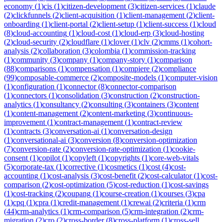
economy
(
1
)
cis
(
1
)
citizen-development
(
3
)
citizen-services
(
1
)
claude
(
2
)
clickfunnels
(
2
)
client-acquisition
(
1
)
client-management
(
2
)
client-
onboarding
(
1
)
client-portal
(
2
)
client-setup
(
1
)
client-success
(
1
)
cloud
(
8
)
cloud-accounting
(
1
)
cloud-cost
(
1
)
cloud-erp
(
3
)
cloud-hosting
(
2
)
cloud-security
(
2
)
cloudflare
(
1
)
clover
(
1
)
clv
(
2
)
cmms
(
1
)
cohort-
analysis
(
2
)
collaboration
(
3
)
colombia
(
1
)
commission-tracking
(
1
)
community
(
3
)
company
(
1
)
company-story
(
1
)
comparison
(
88
)
comparisons
(
1
)
compensation
(
1
)
compiere
(
2
)
compliance
(
99
)
composable-commerce
(
2
)
composite-models
(
1
)
computer-vision
(
1
)
configuration
(
1
)
connector
(
8
)
connector-comparison
(
1
)
connectors
(
1
)
consolidation
(
3
)
construction
(
2
)
construction-
analytics
(
1
)
consultancy
(
2
)
consulting
(
3
)
containers
(
3
)
content
(
1
)
content-management
(
2
)
content-marketing
(
3
)
continuous-
improvement
(
1
)
contract-management
(
1
)
contract-review
(
1
)
contracts
(
3
)
conversation-ai
(
1
)
conversation-design
(
1
)
conversational-ai
(
3
)
conversion
(
8
)
conversion-optimization
(
7
)
conversion-rate
(
2
)
conversion-rate-optimization
(
1
)
cookie-
consent
(
1
)
copilot
(
1
)
copyleft
(
1
)
copyrights
(
1
)
core-web-vitals
(
5
)
corporate-tax
(
1
)
corrective
(
1
)
cosmetics
(
1
)
cost
(
4
)
cost-
accounting
(
1
)
cost-analysis
(
3
)
cost-benefit
(
2
)
cost-calculator
(
1
)
cost-
comparison
(
2
)
cost-optimization
(
5
)
cost-reduction
(
1
)
cost-savings
(
1
)
cost-tracking
(
2
)
coupang
(
1
)
course-creation
(
1
)
courses
(
3
)
cpa
(
1
)
cpq
(
1
)
cpra
(
1
)
credit-management
(
1
)
crewai
(
2
)
criteria
(
1
)
crm
(
44
)
crm-analytics
(
1
)
crm-comparison
(
5
)
crm-integration
(
2
)
crm-
migration
(
2
)
cro
(
2
)
cross-border
(
8
)
cross-platform
(
1
)
cross-sell