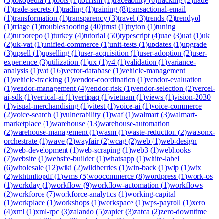
(
3
)
tokopedia
(
1
)
tools
(
1
)
tourism
(
1
)
traceability
(
6
)
tracking
(
2
)
trade
(
1
)
trade-secrets
(
1
)
trading
(
1
)
training
(
8
)
transactional-email
(
1
)
transformation
(
1
)
transparency
(
3
)
travel
(
3
)
trends
(
2
)
trendyol
(
1
)
triage
(
1
)
troubleshooting
(
40
)
trust
(
1
)
tryton
(
1
)
tuning
(
2
)
turborepo
(
1
)
turkey
(
4
)
tutorial
(
50
)
typescript
(
4
)
uae
(
3
)
uat
(
1
)
uk
(
2
)
uk-vat
(
1
)
unified-commerce
(
1
)
unit-tests
(
1
)
updates
(
1
)
upgrade
(
3
)
upsell
(
1
)
upselling
(
1
)
user-acquisition
(
1
)
user-adoption
(
2
)
user-
experience
(
3
)
utilization
(
1
)
ux
(
1
)
v4
(
1
)
validation
(
1
)
variance-
analysis
(
1
)
vat
(
16
)
vector-database
(
1
)
vehicle-management
(
1
)
vehicle-tracking
(
1
)
vendor-coordination
(
1
)
vendor-evaluation
(
1
)
vendor-management
(
4
)
vendor-risk
(
1
)
vendor-selection
(
2
)
vercel-
ai-sdk
(
1
)
vertical-ai
(
1
)
vertipaq
(
1
)
vietnam
(
1
)
views
(
1
)
vision-2030
(
1
)
visual-merchandising
(
1
)
vitest
(
1
)
voice-ai
(
1
)
voice-commerce
(
2
)
voice-search
(
1
)
vulnerability
(
1
)
waf
(
1
)
walmart
(
3
)
walmart-
marketplace
(
1
)
warehouse
(
13
)
warehouse-automation
(
2
)
warehouse-management
(
1
)
wasm
(
1
)
waste-reduction
(
2
)
watsonx-
orchestrate
(
1
)
wave
(
2
)
wayfair
(
2
)
wcag
(
2
)
web
(
1
)
web-design
(
2
)
web-development
(
1
)
web-scraping
(
1
)
web3
(
1
)
webhooks
(
7
)
website
(
1
)
website-builder
(
1
)
whatsapp
(
1
)
white-label
(
6
)
wholesale
(
12
)
wiki
(
2
)
wildberries
(
1
)
win-back
(
1
)
wip
(
1
)
wix
(
2
)
wkhtmltopdf
(
1
)
wms
(
5
)
woocommerce
(
8
)
wordpress
(
1
)
work-os
(
1
)
workday
(
1
)
workflow
(
9
)
workflow-automation
(
1
)
workflows
(
2
)
workforce
(
7
)
workforce-analytics
(
1
)
working-capital
(
1
)
workplace
(
1
)
workshops
(
1
)
workspace
(
1
)
wps-payroll
(
1
)
xero
(
4
)
xml
(
1
)
xml-rpc
(
3
)
zalando
(
5
)
zapier
(
3
)
zatca
(
2
)
zero-downtime