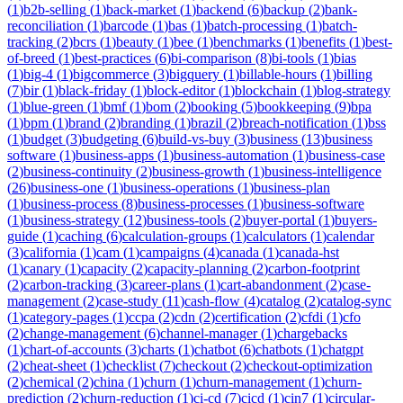
(
1
)
b2b-selling
(
1
)
back-market
(
1
)
backend
(
6
)
backup
(
2
)
bank-
reconciliation
(
1
)
barcode
(
1
)
bas
(
1
)
batch-processing
(
1
)
batch-
tracking
(
2
)
bcrs
(
1
)
beauty
(
1
)
bee
(
1
)
benchmarks
(
1
)
benefits
(
1
)
best-
of-breed
(
1
)
best-practices
(
6
)
bi-comparison
(
8
)
bi-tools
(
1
)
bias
(
1
)
big-4
(
1
)
bigcommerce
(
3
)
bigquery
(
1
)
billable-hours
(
1
)
billing
(
7
)
bir
(
1
)
black-friday
(
1
)
block-editor
(
1
)
blockchain
(
1
)
blog-strategy
(
1
)
blue-green
(
1
)
bmf
(
1
)
bom
(
2
)
booking
(
5
)
bookkeeping
(
9
)
bpa
(
1
)
bpm
(
1
)
brand
(
2
)
branding
(
1
)
brazil
(
2
)
breach-notification
(
1
)
bss
(
1
)
budget
(
3
)
budgeting
(
6
)
build-vs-buy
(
3
)
business
(
13
)
business
software
(
1
)
business-apps
(
1
)
business-automation
(
1
)
business-case
(
2
)
business-continuity
(
2
)
business-growth
(
1
)
business-intelligence
(
26
)
business-one
(
1
)
business-operations
(
1
)
business-plan
(
1
)
business-process
(
8
)
business-processes
(
1
)
business-software
(
1
)
business-strategy
(
12
)
business-tools
(
2
)
buyer-portal
(
1
)
buyers-
guide
(
1
)
caching
(
6
)
calculation-groups
(
1
)
calculators
(
1
)
calendar
(
3
)
california
(
1
)
cam
(
1
)
campaigns
(
4
)
canada
(
1
)
canada-hst
(
1
)
canary
(
1
)
capacity
(
2
)
capacity-planning
(
2
)
carbon-footprint
(
2
)
carbon-tracking
(
3
)
career-plans
(
1
)
cart-abandonment
(
2
)
case-
management
(
2
)
case-study
(
11
)
cash-flow
(
4
)
catalog
(
2
)
catalog-sync
(
1
)
category-pages
(
1
)
ccpa
(
2
)
cdn
(
2
)
certification
(
2
)
cfdi
(
1
)
cfo
(
2
)
change-management
(
6
)
channel-manager
(
1
)
chargebacks
(
1
)
chart-of-accounts
(
3
)
charts
(
1
)
chatbot
(
6
)
chatbots
(
1
)
chatgpt
(
2
)
cheat-sheet
(
1
)
checklist
(
7
)
checkout
(
2
)
checkout-optimization
(
2
)
chemical
(
2
)
china
(
1
)
churn
(
1
)
churn-management
(
1
)
churn-
prediction
(
2
)
churn-reduction
(
1
)
ci-cd
(
7
)
cicd
(
1
)
cin7
(
1
)
circular-