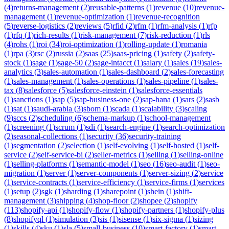
(
4
)
returns-management
(
2
)
reusable-patterns
(
1
)
revenue
(
10
)
revenue-
management
(
1
)
revenue-optimization
(
1
)
revenue-recognition
(
5
)
reverse-logistics
(
2
)
reviews
(
5
)
rfid
(
2
)
rfm
(
1
)
rfm-analysis
(
1
)
rfp
(
1
)
rfq
(
1
)
rich-results
(
1
)
risk-management
(
7
)
risk-reduction
(
1
)
rls
(
4
)
rohs
(
1
)
roi
(
34
)
roi-optimization
(
1
)
rolling-update
(
1
)
romania
(
1
)
rpa
(
3
)
rsc
(
2
)
russia
(
2
)
saas
(
25
)
saas-pricing
(
1
)
safety
(
2
)
safety-
stock
(
1
)
sage
(
1
)
sage-50
(
2
)
sage-intacct
(
1
)
salary
(
1
)
sales
(
19
)
sales-
analytics
(
3
)
sales-automation
(
1
)
sales-dashboard
(
2
)
sales-forecasting
(
1
)
sales-management
(
1
)
sales-operations
(
1
)
sales-pipeline
(
1
)
sales-
tax
(
8
)
salesforce
(
5
)
salesforce-einstein
(
1
)
salesforce-essentials
(
1
)
sanctions
(
1
)
sap
(
5
)
sap-business-one
(
2
)
sap-hana
(
1
)
sars
(
2
)
sasb
(
1
)
sat
(
1
)
saudi-arabia
(
3
)
sbom
(
1
)
scada
(
1
)
scalability
(
3
)
scaling
(
9
)
sccs
(
2
)
scheduling
(
6
)
schema-markup
(
1
)
school-management
(
1
)
screening
(
1
)
scrum
(
1
)
sdi
(
1
)
search-engine
(
1
)
search-optimization
(
2
)
seasonal-collections
(
1
)
security
(
36
)
security-training
(
1
)
segmentation
(
2
)
selection
(
1
)
self-evolving
(
1
)
self-hosted
(
1
)
self-
service
(
2
)
self-service-bi
(
2
)
seller-metrics
(
1
)
selling
(
1
)
selling-online
(
1
)
selling-platforms
(
1
)
semantic-model
(
1
)
seo
(
16
)
seo-audit
(
1
)
seo-
migration
(
1
)
server
(
1
)
server-components
(
1
)
server-sizing
(
2
)
service
(
1
)
service-contracts
(
1
)
service-efficiency
(
1
)
service-firms
(
1
)
services
(
1
)
setup
(
2
)
sgk
(
1
)
sharding
(
1
)
sharepoint
(
1
)
shein
(
1
)
shift-
management
(
3
)
shipping
(
4
)
shop-floor
(
2
)
shopee
(
2
)
shopify
(
113
)
shopify-api
(
1
)
shopify-flow
(
1
)
shopify-partners
(
1
)
shopify-plus
(
8
)
shopifyql
(
1
)
simulation
(
3
)
sis
(
1
)
sisense
(
1
)
six-sigma
(
1
)
sizing
(
1
)
skills
(
4
)
sku
(
1
)
sla
(
5
)
small-business
(
10
)
smart-factory
(
1
)
smart-