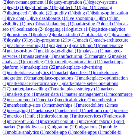
(
2
)
leave-management
(
1
)
legacy-migration
(
1
)
legacy-systems
(
1
)
legal
(
16
)
legal-billing
(
1
)
legal-tech
(
1
)
lgpd
(
1
)
licensing
(
7
)
lightspeed
(
1
)
liquid
(
2
)
liquidity
(
1
)
listing
(
1
)
listing-optimization
(
1
)
live-chat
(
1
)
live-dashboards
(
1
)
live-shopping
(
1
)
llm
(
4
)
llm-
visibility
(
1
)
lms
(
3
)
load-balancing
(
1
)
load-testing
(
3
)
local
(
1
)
local-
seo
(
4
)
localization
(
24
)
logging
(
1
)
logistics
(
14
)
logistics-analytics
(
1
)
lohnsteuer
(
1
)
looker
(
2
)
looker-studio
(
2
)
lot-tracking
(
1
)
low-code
(
6
)
loyalty
(
3
)
loyalty-programs
(
2
)
ltv
(
1
)
mach
(
1
)
mach-architecture
(
1
)
machine-learning
(
13
)
magento
(
4
)
mailchimp
(
1
)
maintenance
(
4
)
make-or-buy
(
1
)
making-tax-digital
(
1
)
malaysia
(
1
)
managed-
services
(
1
)
management
(
1
)
manufacturing
(
53
)
margins
(
2
)
market-
analysis
(
1
)
marketing
(
10
)
marketing-automation
(
11
)
marketing-
platform
(
4
)
marketplace
(
22
)
marketplace-advertising
(
1
)
marketplace-analytics
(
1
)
marketplace-fees
(
1
)
marketplace-
integration
(
9
)
marketplace-operations
(
1
)
marketplace-optimization
(
1
)
marketplace-performance
(
1
)
marketplace-seller-operations
(
17
)
marketplace-selling
(
9
)
marketplace-strategy
(
1
)
markets
(
1
)
markets-pro
(
1
)
master-data
(
1
)
matter-management
(
1
)
mcommerce
(
2
)
measurement
(
1
)
media
(
3
)
medical-device
(
1
)
membership
(
2
)
membership-sites
(
3
)
memberships
(
1
)
mercadolibre
(
2
)
mes
(
2
)
messaging
(
1
)
metabase
(
1
)
metasfresh
(
1
)
method-crm
(
1
)
metrics
(
2
)
mexico
(
1
)
mfa
(
1
)
microlearning
(
1
)
microservices
(
6
)
microsoft
(
4
)
microsoft-365
(
1
)
microsoft-copilot
(
1
)
microsoft-fabric
(
3
)
mid-
market
(
3
)
middle-east
(
3
)
migration
(
29
)
migrations
(
1
)
mobile
(
1
)
mobile-analytics
(
1
)
mobile-app
(
1
)
mobile-apps
(
1
)
mobile-bi