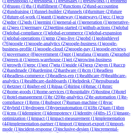
(
1
)
freshbooks
(
2
)
freshdesk
(
1
)
freshsales
(
1
)
freshworks
(
1
)
frontend
(
3
)
fruugo
(
1
)
fta
(
1
)
fulfillment
(
7
)
functions
(
2
)
fund-accounting
(
2
)
fundraising
(
1
)
funnel-builder
(
2
)
funnels
(
4
)
furniture
(
2
)
future
(
3
)
future-of-work
(
1
)
gantt
(
1
)
gateway
(
1
)
gateways
(
1
)
gcc
(
1
)
gcp
(
2
)
gdpr
(
12
)
gds
(
1
)
gemini
(
1
)
general-ai
(
1
)
generation
(
1
)
generative-
ai
(
2
)
geo
(
1
)
germany
(
23
)
getting-started
(
1
)
github-actions
(
3
)
global
(
3
)
global-compliance
(
1
)
global-ecommerce
(
1
)
global-expansion
(
1
)
global-operations
(
1
)
gmp
(
2
)
go-live
(
2
)
gobd
(
1
)
gohighlevel
(
76
)
google
(
1
)
google-analytics
(
2
)
google-business
(
1
)
google-
business-profile
(
1
)
google-cloud
(
2
)
google-pay
(
1
)
google-reviews
(
1
)
governance
(
8
)
government
(
3
)
gpt
(
1
)
grafana
(
1
)
grants
(
2
)
graphql
(
3
)
green-it
(
1
)
green-warehouse
(
1
)
gri
(
2
)
growing-business
(
1
)
growth
(
1
)
grpc
(
1
)
gst
(
7
)
gta
(
1
)
guide
(
43
)
gxp
(
2
)
gym
(
1
)
haccp
(
2
)
handmade
(
3
)
hardening
(
2
)
hardware
(
1
)
hcm
(
1
)
headless
(
4
)
headless-commerce
(
3
)
headless-erp
(
1
)
healthcare
(
9
)
healthcare-
analytics
(
1
)
healthcare-dashboards
(
1
)
helpdesk
(
7
)
hepsiburada
(
1
)
hetzner
(
1
)
higher-ed
(
1
)
hipaa
(
5
)
hiring
(
4
)
hmac
(
1
)
hmrc
(
2
)
home-goods
(
1
)
home-services
(
1
)
hospitality
(
5
)
hosting
(
3
)
hotel
(
1
)
hotel-management
(
1
)
hr
(
20
)
hr-analytics
(
2
)
hr-automation
(
1
)
hr-
compliance
(
1
)
hrms
(
1
)
hubspot
(
7
)
human-machine
(
1
)
hvac
(
2
)
hybrid
(
1
)
hydrogen
(
3
)
hyperautomation
(
1
)
i18n
(
2
)
iam
(
1
)
ibm
(
1
)
icms
(
1
)
idempiere
(
1
)
idempotency
(
1
)
identity
(
4
)
ifrs-15
(
1
)
image-
optimization
(
1
)
impact
(
1
)
impact-measurement
(
1
)
implementation
(
44
)
implementation-partner
(
1
)
import
(
1
)
import-export
(
1
)
import-
mode
(
1
)
incident-response
(
3
)
inclusive-design
(
1
)
incremental-