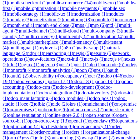
(
1
)
mobile-checkout
(
1
)
mobile-commerce
(
14
)
mobile-cro
(
1
)
mobile-
first
(
1
)
mobile-optimization
(
1
)
mobile-payments
(
1
)
mobile-seo
(
1
)
mobile-strategy
(
1
)
mobile-ux
(
1
)
modernization
(
1
)
modules
(
2
)
monday
(
3
)
monetization
(
2
)
monitoring
(
8
)
monolith
(
1
)
monorepo
(
2
)
month-end
(
1
)
month-end-close
(
2
)
mps
(
1
)
mrp
(
6
)
mtd
(
1
)
multi-
agent
(
5
)
multi-channel
(
13
)
multi-cloud
(
1
)
multi-company
(
3
)
multi-
country
(
2
)
multi-currency
(
6
)
multi-entity
(
2
)
multi-location
(
4
)
multi-
market
(
1
)
multi-marketplace
(
1
)
multi-tenancy
(
1
)
multi-tenant
(
4
)
multilingual
(
1
)
myinvois
(
1
)
n8n
(
1
)
native-app
(
1
)
natural-
language
(
2
)
ndpr
(
1
)
nearshoring
(
1
)
nestjs
(
5
)
netsuite
(
5
)
network-
operations
(
1
)
new-features
(
3
)
next-intl
(
1
)
next-js
(
1
)
nextjs
(
4
)
nexus
(
2
)
nfe
(
1
)
nginx
(
1
)
nigeria
(
3
)
nis2
(
1
)
nist
(
1
)
nlp
(
1
)
no-code
(
6
)
nodejs
(
1
)
nonprofit
(
4
)
nonprofit-analytics
(
1
)
noon
(
2
)
nps
(
1
)
oauth
(
1
)
oauth2
(
2
)
observability
(
4
)
occupancy
(
1
)
ocr
(
2
)
odoo
(
446
)
odoo
19
(
1
)
odoo versions
(
1
)
odoo-17
(
1
)
odoo-18
(
1
)
odoo-19
(
16
)
odoo-
accounting
(
6
)
odoo-crm
(
5
)
odoo-development
(
8
)
odoo-
implementation
(
1
)
odoo-integration
(
1
)
odoo-inventory
(
5
)
odoo-iot
(
1
)
odoo-manufacturing
(
4
)
odoo-modules
(
1
)
odoo-pos
(
1
)
odoo-
studio
(
1
)
oee
(
2
)
ofbiz
(
1
)
oidc
(
2
)
okrs
(
1
)
omnichannel
(
4
)
on-premise
(
1
)
on-premises
(
1
)
onboarding
(
6
)
online-courses
(
2
)
online-learning
(
2
)
online-reputation
(
1
)
online-store-2.0
(
1
)
open-source
(
6
)
open-
source-bi
(
1
)
open-source-erp
(
13
)
openai
(
1
)
openclaw
(
85
)
operations
(
6
)
optimization
(
21
)
orchestration
(
6
)
order-accuracy
(
1
)
order-
management
(
2
)
order-routing
(
1
)
orders
(
1
)
organizational-change
(
1
)
orm
(
3
)
oss
(
1
)
otto
(
3
)
outsourcing
(
3
)
owasp
(
1
)
owl
(
2
)
ownership