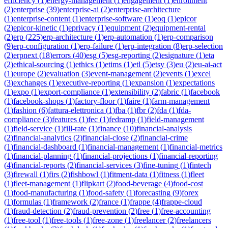
efficiency
(
1
)
energy-management
(
1
)
engagement
(
1
)
enrollment
(
2
)
enterprise
(
39
)
enterprise-ai
(
2
)
enterprise-architecture
(
1
)
enterprise-content
(
1
)
enterprise-software
(
1
)
eoq
(
1
)
epicor
(
2
)
epicor-kinetic
(
1
)
eprivacy
(
1
)
equipment
(
2
)
equipment-rental
(
2
)
erp
(
225
)
erp-architecture
(
1
)
erp-automation
(
1
)
erp-comparison
(
9
)
erp-configuration
(
1
)
erp-failure
(
1
)
erp-integration
(
8
)
erp-selection
(
2
)
erpnext
(
18
)
errors
(
40
)
esg
(
5
)
esg-reporting
(
2
)
esignature
(
1
)
eta
(
2
)
ethical-sourcing
(
1
)
ethics
(
1
)
etims
(
1
)
etl
(
5
)
etsy
(
3
)
eu
(
2
)
eu-ai-act
(
1
)
europe
(
2
)
evaluation
(
3
)
event-management
(
2
)
events
(
1
)
excel
(
3
)
exchanges
(
1
)
executive-reporting
(
1
)
expansion
(
1
)
expectations
(
1
)
expo
(
1
)
export-compliance
(
1
)
extensibility
(
2
)
fabric
(
1
)
facebook
(
1
)
facebook-shops
(
1
)
factory-floor
(
1
)
faire
(
1
)
farm-management
(
1
)
fashion
(
6
)
fattura-elettronica
(
1
)
fba
(
1
)
fbr
(
2
)
fda
(
1
)
fda-
compliance
(
3
)
features
(
1
)
fec
(
1
)
fedramp
(
1
)
field-management
(
1
)
field-service
(
1
)
fill-rate
(
1
)
finance
(
10
)
financial-analysis
(
2
)
financial-analytics
(
2
)
financial-close
(
2
)
financial-crime
(
1
)
financial-dashboard
(
1
)
financial-management
(
1
)
financial-metrics
(
1
)
financial-planning
(
1
)
financial-projections
(
1
)
financial-reporting
(
4
)
financial-reports
(
2
)
financial-services
(
3
)
fine-tuning
(
1
)
fintech
(
3
)
firewall
(
1
)
firs
(
2
)
fishbowl
(
1
)
fitment-data
(
1
)
fitness
(
1
)
fleet
(
1
)
fleet-management
(
1
)
flipkart
(
2
)
food-beverage
(
4
)
food-cost
(
1
)
food-manufacturing
(
1
)
food-safety
(
1
)
forecasting
(
9
)
forex
(
1
)
formulas
(
1
)
framework
(
2
)
france
(
1
)
frappe
(
4
)
frappe-cloud
(
1
)
fraud-detection
(
2
)
fraud-prevention
(
2
)
free
(
1
)
free-accounting
(
1
)
free-tool
(
1
)
free-tools
(
1
)
free-zone
(
1
)
freelancer
(
2
)
freelancers