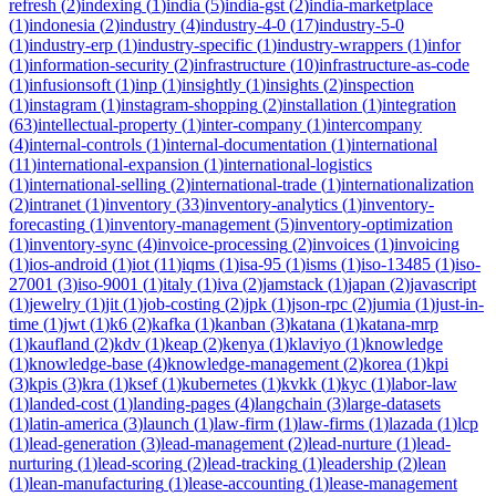
refresh
(
2
)
indexing
(
1
)
india
(
5
)
india-gst
(
2
)
india-marketplace
(
1
)
indonesia
(
2
)
industry
(
4
)
industry-4-0
(
17
)
industry-5-0
(
1
)
industry-erp
(
1
)
industry-specific
(
1
)
industry-wrappers
(
1
)
infor
(
1
)
information-security
(
2
)
infrastructure
(
10
)
infrastructure-as-code
(
1
)
infusionsoft
(
1
)
inp
(
1
)
insightly
(
1
)
insights
(
2
)
inspection
(
1
)
instagram
(
1
)
instagram-shopping
(
2
)
installation
(
1
)
integration
(
63
)
intellectual-property
(
1
)
inter-company
(
1
)
intercompany
(
4
)
internal-controls
(
1
)
internal-documentation
(
1
)
international
(
11
)
international-expansion
(
1
)
international-logistics
(
1
)
international-selling
(
2
)
international-trade
(
1
)
internationalization
(
2
)
intranet
(
1
)
inventory
(
33
)
inventory-analytics
(
1
)
inventory-
forecasting
(
1
)
inventory-management
(
5
)
inventory-optimization
(
1
)
inventory-sync
(
4
)
invoice-processing
(
2
)
invoices
(
1
)
invoicing
(
1
)
ios-android
(
1
)
iot
(
11
)
iqms
(
1
)
isa-95
(
1
)
isms
(
1
)
iso-13485
(
1
)
iso-
27001
(
3
)
iso-9001
(
1
)
italy
(
1
)
iva
(
2
)
jamstack
(
1
)
japan
(
2
)
javascript
(
1
)
jewelry
(
1
)
jit
(
1
)
job-costing
(
2
)
jpk
(
1
)
json-rpc
(
2
)
jumia
(
1
)
just-in-
time
(
1
)
jwt
(
1
)
k6
(
2
)
kafka
(
1
)
kanban
(
3
)
katana
(
1
)
katana-mrp
(
1
)
kaufland
(
2
)
kdv
(
1
)
keap
(
2
)
kenya
(
1
)
klaviyo
(
1
)
knowledge
(
1
)
knowledge-base
(
4
)
knowledge-management
(
2
)
korea
(
1
)
kpi
(
3
)
kpis
(
3
)
kra
(
1
)
ksef
(
1
)
kubernetes
(
1
)
kvkk
(
1
)
kyc
(
1
)
labor-law
(
1
)
landed-cost
(
1
)
landing-pages
(
4
)
langchain
(
3
)
large-datasets
(
1
)
latin-america
(
3
)
launch
(
1
)
law-firm
(
1
)
law-firms
(
1
)
lazada
(
1
)
lcp
(
1
)
lead-generation
(
3
)
lead-management
(
2
)
lead-nurture
(
1
)
lead-
nurturing
(
1
)
lead-scoring
(
2
)
lead-tracking
(
1
)
leadership
(
2
)
lean
(
1
)
lean-manufacturing
(
1
)
lease-accounting
(
1
)
lease-management