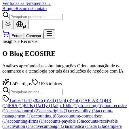
Ver todas as ferramentas
→
Blogue
Recursos
Contato
pt
Entrar
Começar
Insights e Recursos
O Blog ECOSIRE
Análises aprofundadas sobre integrações Odoo, automação de e-
commerce e a tecnologia por trás das soluções de negócios com IA.
1247
artigos
1635
tópicos
Todos (1247)
2026
(
6
)
3d
(
1
)
3pl
(
3
)
4pl
(
1
)
AP-AR
(
1
)
HR
(
1
)
IFRS
(
1
)
KPIs
(
1
)
a11y
(
1
)
a2p-10dlc
(
1
)
ab-testing
(
5
)
about-ecosire
(
1
)
access-control
(
2
)
access-rights
(
1
)
accessibility
(
3
)
account-
management
(
1
)
accounting
(
83
)
accounting-comparison
(
1
)
accounting-firms
(
1
)
accounts-payable
(
3
)
accounts-receivable
(
1
)
activation
(
1
)
activecampaign
(
2
)
acumatica
(
1
)
ada
(
2
)
adempiere