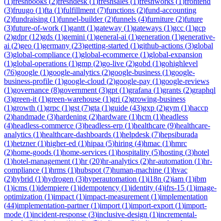
(
1
)
freshbooks
(
2
)
freshdesk
(
1
)
freshsales
(
1
)
freshworks
(
1
)
frontend
(
3
)
fruugo
(
1
)
fta
(
1
)
fulfillment
(
7
)
functions
(
2
)
fund-accounting
(
2
)
fundraising
(
1
)
funnel-builder
(
2
)
funnels
(
4
)
furniture
(
2
)
future
(
3
)
future-of-work
(
1
)
gantt
(
1
)
gateway
(
1
)
gateways
(
1
)
gcc
(
1
)
gcp
(
2
)
gdpr
(
12
)
gds
(
1
)
gemini
(
1
)
general-ai
(
1
)
generation
(
1
)
generative-
ai
(
2
)
geo
(
1
)
germany
(
23
)
getting-started
(
1
)
github-actions
(
3
)
global
(
3
)
global-compliance
(
1
)
global-ecommerce
(
1
)
global-expansion
(
1
)
global-operations
(
1
)
gmp
(
2
)
go-live
(
2
)
gobd
(
1
)
gohighlevel
(
76
)
google
(
1
)
google-analytics
(
2
)
google-business
(
1
)
google-
business-profile
(
1
)
google-cloud
(
2
)
google-pay
(
1
)
google-reviews
(
1
)
governance
(
8
)
government
(
3
)
gpt
(
1
)
grafana
(
1
)
grants
(
2
)
graphql
(
3
)
green-it
(
1
)
green-warehouse
(
1
)
gri
(
2
)
growing-business
(
1
)
growth
(
1
)
grpc
(
1
)
gst
(
7
)
gta
(
1
)
guide
(
43
)
gxp
(
2
)
gym
(
1
)
haccp
(
2
)
handmade
(
3
)
hardening
(
2
)
hardware
(
1
)
hcm
(
1
)
headless
(
4
)
headless-commerce
(
3
)
headless-erp
(
1
)
healthcare
(
9
)
healthcare-
analytics
(
1
)
healthcare-dashboards
(
1
)
helpdesk
(
7
)
hepsiburada
(
1
)
hetzner
(
1
)
higher-ed
(
1
)
hipaa
(
5
)
hiring
(
4
)
hmac
(
1
)
hmrc
(
2
)
home-goods
(
1
)
home-services
(
1
)
hospitality
(
5
)
hosting
(
3
)
hotel
(
1
)
hotel-management
(
1
)
hr
(
20
)
hr-analytics
(
2
)
hr-automation
(
1
)
hr-
compliance
(
1
)
hrms
(
1
)
hubspot
(
7
)
human-machine
(
1
)
hvac
(
2
)
hybrid
(
1
)
hydrogen
(
3
)
hyperautomation
(
1
)
i18n
(
2
)
iam
(
1
)
ibm
(
1
)
icms
(
1
)
idempiere
(
1
)
idempotency
(
1
)
identity
(
4
)
ifrs-15
(
1
)
image-
optimization
(
1
)
impact
(
1
)
impact-measurement
(
1
)
implementation
(
44
)
implementation-partner
(
1
)
import
(
1
)
import-export
(
1
)
import-
mode
(
1
)
incident-response
(
3
)
inclusive-design
(
1
)
incremental-