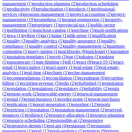
management
(
1
)
production-planning
(
2
)
production-scheduling
(
1
)
productivity
(
9
)
productization
(
1
)
products
(
1
)
professional-
services
(
4
)
program-management
(
1
)
project-accounting
(
2
)
project-
management
(
19
)
prometheus
(
1
)
prompt-engineering
(
1
)
property-
management
(
5
)
proprietary
(
1
)
provincial-tax
(
1
)
public-sector
(
1
)
publishing
(
1
)
punchout-catalog
(
1
)
purchase
(
3
)
push-notifications
(
1
)
pwa
(
1
)
python
(
5
)
qa
(
1
)
qatar
(
1
)
qlik-sense
(
1
)
qualification
(
1
)
quality
(
3
)
quality-analytics
(
1
)
quality-assurance
(
1
)
quality-
compliance
(
1
)
quality-control
(
2
)
quality-management
(
2
)
quantum-
computing
(
1
)
query-tuning
(
1
)
quickbooks
(
8
)
quickstart
(
1
)
quotation
(
1
)
quotation-templates
(
1
)
qweb
(
3
)
rag
(
1
)
rakuten
(
1
)
ranking
(
1
)
ransomware
(
1
)
rate-limiting
(
3
)
rdl
(
1
)
react
(
8
)
react-19
(
2
)
react-
email
(
1
)
react-native
(
1
)
react-query
(
1
)
real-estate
(
5
)
real-estate-
analytics
(
1
)
real-time
(
4
)
recharts
(
1
)
recipe-management
(
1
)
recommendations
(
1
)
reconciliation
(
1
)
recruitment
(
6
)
recurring-
billing
(
1
)
recurring-revenue
(
5
)
redis
(
2
)
refurbished
(
1
)
registration
(
1
)
regulation
(
1
)
regulations
(
2
)
regulatory
(
3
)
reliability
(
2
)
remix
(
2
)
remote-work
(
2
)
renewable-energy
(
1
)
renewal-management
(
1
)
rental
(
3
)
rental-business
(
1
)
reorder-point
(
1
)
repeat-purchases
(
1
)
replication
(
1
)
report-generation
(
1
)
reporting
(
12
)
reports
(
3
)
repricing
(
1
)
reputation
(
1
)
reputation-management
(
2
)
reserved-
instances
(
1
)
resilience
(
2
)
resource-allocation
(
1
)
resource-planning
(
1
)
resource-scheduling
(
2
)
responsible-ai
(
2
)
responsive
(
2
)
responsive-design
(
1
)
rest-api
(
4
)
restaurant
(
5
)
restaurant-
management
(
1
)
retail
(
13
)
retail-analytics
(
1
)
retention
(
9
)
returns