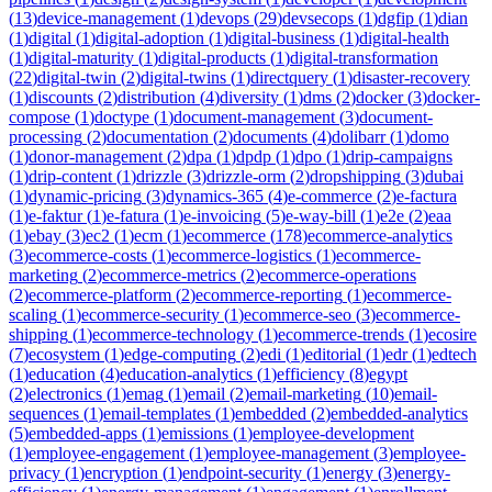
(
13
)
device-management
(
1
)
devops
(
29
)
devsecops
(
1
)
dgfip
(
1
)
dian
(
1
)
digital
(
1
)
digital-adoption
(
1
)
digital-business
(
1
)
digital-health
(
1
)
digital-maturity
(
1
)
digital-products
(
1
)
digital-transformation
(
22
)
digital-twin
(
2
)
digital-twins
(
1
)
directquery
(
1
)
disaster-recovery
(
1
)
discounts
(
2
)
distribution
(
4
)
diversity
(
1
)
dms
(
2
)
docker
(
3
)
docker-
compose
(
1
)
doctype
(
1
)
document-management
(
3
)
document-
processing
(
2
)
documentation
(
2
)
documents
(
4
)
dolibarr
(
1
)
domo
(
1
)
donor-management
(
2
)
dpa
(
1
)
dpdp
(
1
)
dpo
(
1
)
drip-campaigns
(
1
)
drip-content
(
1
)
drizzle
(
3
)
drizzle-orm
(
2
)
dropshipping
(
3
)
dubai
(
1
)
dynamic-pricing
(
3
)
dynamics-365
(
4
)
e-commerce
(
2
)
e-factura
(
1
)
e-faktur
(
1
)
e-fatura
(
1
)
e-invoicing
(
5
)
e-way-bill
(
1
)
e2e
(
2
)
eaa
(
1
)
ebay
(
3
)
ec2
(
1
)
ecm
(
1
)
ecommerce
(
178
)
ecommerce-analytics
(
3
)
ecommerce-costs
(
1
)
ecommerce-logistics
(
1
)
ecommerce-
marketing
(
2
)
ecommerce-metrics
(
2
)
ecommerce-operations
(
2
)
ecommerce-platform
(
2
)
ecommerce-reporting
(
1
)
ecommerce-
scaling
(
1
)
ecommerce-security
(
1
)
ecommerce-seo
(
3
)
ecommerce-
shipping
(
1
)
ecommerce-technology
(
1
)
ecommerce-trends
(
1
)
ecosire
(
7
)
ecosystem
(
1
)
edge-computing
(
2
)
edi
(
1
)
editorial
(
1
)
edr
(
1
)
edtech
(
1
)
education
(
4
)
education-analytics
(
1
)
efficiency
(
8
)
egypt
(
2
)
electronics
(
1
)
emag
(
1
)
email
(
2
)
email-marketing
(
10
)
email-
sequences
(
1
)
email-templates
(
1
)
embedded
(
2
)
embedded-analytics
(
5
)
embedded-apps
(
1
)
emissions
(
1
)
employee-development
(
1
)
employee-engagement
(
1
)
employee-management
(
3
)
employee-
privacy
(
1
)
encryption
(
1
)
endpoint-security
(
1
)
energy
(
3
)
energy-