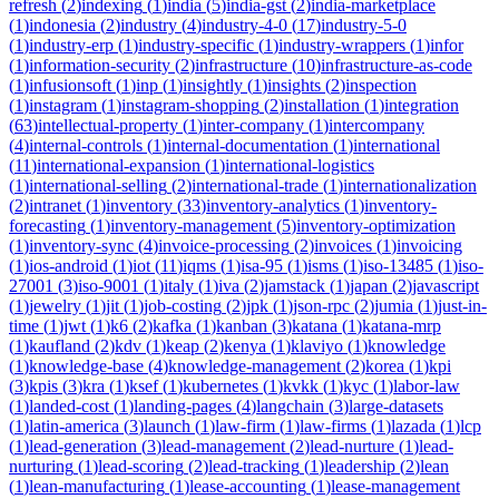
refresh
(
2
)
indexing
(
1
)
india
(
5
)
india-gst
(
2
)
india-marketplace
(
1
)
indonesia
(
2
)
industry
(
4
)
industry-4-0
(
17
)
industry-5-0
(
1
)
industry-erp
(
1
)
industry-specific
(
1
)
industry-wrappers
(
1
)
infor
(
1
)
information-security
(
2
)
infrastructure
(
10
)
infrastructure-as-code
(
1
)
infusionsoft
(
1
)
inp
(
1
)
insightly
(
1
)
insights
(
2
)
inspection
(
1
)
instagram
(
1
)
instagram-shopping
(
2
)
installation
(
1
)
integration
(
63
)
intellectual-property
(
1
)
inter-company
(
1
)
intercompany
(
4
)
internal-controls
(
1
)
internal-documentation
(
1
)
international
(
11
)
international-expansion
(
1
)
international-logistics
(
1
)
international-selling
(
2
)
international-trade
(
1
)
internationalization
(
2
)
intranet
(
1
)
inventory
(
33
)
inventory-analytics
(
1
)
inventory-
forecasting
(
1
)
inventory-management
(
5
)
inventory-optimization
(
1
)
inventory-sync
(
4
)
invoice-processing
(
2
)
invoices
(
1
)
invoicing
(
1
)
ios-android
(
1
)
iot
(
11
)
iqms
(
1
)
isa-95
(
1
)
isms
(
1
)
iso-13485
(
1
)
iso-
27001
(
3
)
iso-9001
(
1
)
italy
(
1
)
iva
(
2
)
jamstack
(
1
)
japan
(
2
)
javascript
(
1
)
jewelry
(
1
)
jit
(
1
)
job-costing
(
2
)
jpk
(
1
)
json-rpc
(
2
)
jumia
(
1
)
just-in-
time
(
1
)
jwt
(
1
)
k6
(
2
)
kafka
(
1
)
kanban
(
3
)
katana
(
1
)
katana-mrp
(
1
)
kaufland
(
2
)
kdv
(
1
)
keap
(
2
)
kenya
(
1
)
klaviyo
(
1
)
knowledge
(
1
)
knowledge-base
(
4
)
knowledge-management
(
2
)
korea
(
1
)
kpi
(
3
)
kpis
(
3
)
kra
(
1
)
ksef
(
1
)
kubernetes
(
1
)
kvkk
(
1
)
kyc
(
1
)
labor-law
(
1
)
landed-cost
(
1
)
landing-pages
(
4
)
langchain
(
3
)
large-datasets
(
1
)
latin-america
(
3
)
launch
(
1
)
law-firm
(
1
)
law-firms
(
1
)
lazada
(
1
)
lcp
(
1
)
lead-generation
(
3
)
lead-management
(
2
)
lead-nurture
(
1
)
lead-
nurturing
(
1
)
lead-scoring
(
2
)
lead-tracking
(
1
)
leadership
(
2
)
lean
(
1
)
lean-manufacturing
(
1
)
lease-accounting
(
1
)
lease-management