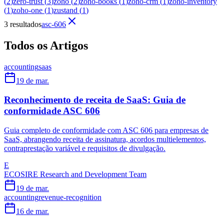
(
2
)
zero-trust
(
3
)
zoho
(
2
)
zoho-books
(
1
)
zoho-crm
(
1
)
zoho-inventory
(
1
)
zoho-one
(
1
)
zustand
(
1
)
3 resultados
asc-606
Todos os Artigos
accounting
saas
19 de mar.
Reconhecimento de receita de SaaS: Guia de
conformidade ASC 606
Guia completo de conformidade com ASC 606 para empresas de
SaaS, abrangendo receita de assinatura, acordos multielementos,
contraprestação variável e requisitos de divulgação.
E
ECOSIRE Research and Development Team
19 de mar.
accounting
revenue-recognition
16 de mar.