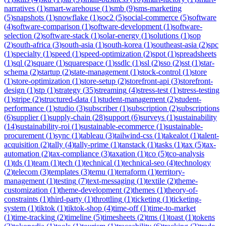
narratives
(
1
)
smart-warehouse
(
1
)
smb
(
9
)
sms-marketing
(
5
)
snapshots
(
1
)
snowflake
(
1
)
soc2
(
5
)
social-commerce
(
5
)
software
(
4
)
software-comparison
(
1
)
software-development
(
1
)
software-
selection
(
2
)
software-stack
(
1
)
solar-energy
(
1
)
solutions
(
1
)
sop
(
2
)
south-africa
(
3
)
south-asia
(
1
)
south-korea
(
1
)
southeast-asia
(
2
)
spc
(
1
)
specialty
(
1
)
speed
(
1
)
speed-optimization
(
2
)
spot
(
1
)
spreadsheets
(
1
)
sql
(
2
)
square
(
1
)
squarespace
(
1
)
ssdlc
(
1
)
ssl
(
2
)
sso
(
2
)
sst
(
1
)
star-
schema
(
2
)
startup
(
2
)
state-management
(
1
)
stock-control
(
1
)
store
(
1
)
store-optimization
(
1
)
store-setup
(
2
)
storefront-api
(
3
)
storefront-
design
(
1
)
stp
(
1
)
strategy
(
35
)
streaming
(
4
)
stress-test
(
1
)
stress-testing
(
1
)
stripe
(
2
)
structured-data
(
1
)
student-management
(
2
)
student-
performance
(
1
)
studio
(
3
)
subscriber
(
1
)
subscription
(
2
)
subscriptions
(
6
)
supplier
(
1
)
supply-chain
(
28
)
support
(
6
)
surveys
(
1
)
sustainability
(
14
)
sustainability-roi
(
1
)
sustainable-ecommerce
(
1
)
sustainable-
procurement
(
1
)
sync
(
1
)
tableau
(
3
)
tailwind-css
(
1
)
takealot
(
1
)
talent-
acquisition
(
2
)
tally
(
4
)
tally-prime
(
1
)
tanstack
(
1
)
tasks
(
1
)
tax
(
5
)
tax-
automation
(
2
)
tax-compliance
(
3
)
taxation
(
1
)
tco
(
5
)
tco-analysis
(
1
)
tds
(
1
)
team
(
1
)
tech
(
1
)
technical
(
1
)
technical-seo
(
4
)
technology
(
2
)
telecom
(
3
)
templates
(
3
)
temu
(
1
)
terraform
(
1
)
territory-
management
(
1
)
testing
(
7
)
text-messaging
(
1
)
textile
(
2
)
theme-
customization
(
1
)
theme-development
(
2
)
themes
(
1
)
theory-of-
constraints
(
1
)
third-party
(
1
)
throttling
(
1
)
ticketing
(
1
)
ticketing-
system
(
1
)
tiktok
(
1
)
tiktok-shop
(
4
)
time-off
(
1
)
time-to-market
(
1
)
time-tracking
(
2
)
timeline
(
5
)
timesheets
(
2
)
tms
(
1
)
toast
(
1
)
tokens