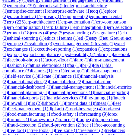
efficiency
(
1
)
energy-management
(
1
)
engagement
(
1
)
enrollment
(
2
)
enterprise
(
39
)
enterprise-ai
(
2
)
enterprise-architecture
(
1
)
enterprise-content
(
1
)
enterprise-software
(
1
)
eoq
(
1
)
epicor
(
2
)
epicor-kinetic
(
1
)
eprivacy
(
1
)
equipment
(
2
)
equipment-rental
(
2
)
erp
(
225
)
erp-architecture
(
1
)
erp-automation
(
1
)
erp-comparison
(
9
)
erp-configuration
(
1
)
erp-failure
(
1
)
erp-integration
(
8
)
erp-selection
(
2
)
erpnext
(
18
)
errors
(
40
)
esg
(
5
)
esg-reporting
(
2
)
esignature
(
1
)
eta
(
2
)
ethical-sourcing
(
1
)
ethics
(
1
)
etims
(
1
)
etl
(
5
)
etsy
(
3
)
eu
(
2
)
eu-ai-act
(
1
)
europe
(
2
)
evaluation
(
3
)
event-management
(
2
)
events
(
1
)
excel
(
3
)
exchanges
(
1
)
executive-reporting
(
1
)
expansion
(
1
)
expectations
(
1
)
expo
(
1
)
export-compliance
(
1
)
extensibility
(
2
)
fabric
(
1
)
facebook
(
1
)
facebook-shops
(
1
)
factory-floor
(
1
)
faire
(
1
)
farm-management
(
1
)
fashion
(
6
)
fattura-elettronica
(
1
)
fba
(
1
)
fbr
(
2
)
fda
(
1
)
fda-
compliance
(
3
)
features
(
1
)
fec
(
1
)
fedramp
(
1
)
field-management
(
1
)
field-service
(
1
)
fill-rate
(
1
)
finance
(
10
)
financial-analysis
(
2
)
financial-analytics
(
2
)
financial-close
(
2
)
financial-crime
(
1
)
financial-dashboard
(
1
)
financial-management
(
1
)
financial-metrics
(
1
)
financial-planning
(
1
)
financial-projections
(
1
)
financial-reporting
(
4
)
financial-reports
(
2
)
financial-services
(
3
)
fine-tuning
(
1
)
fintech
(
3
)
firewall
(
1
)
firs
(
2
)
fishbowl
(
1
)
fitment-data
(
1
)
fitness
(
1
)
fleet
(
1
)
fleet-management
(
1
)
flipkart
(
2
)
food-beverage
(
4
)
food-cost
(
1
)
food-manufacturing
(
1
)
food-safety
(
1
)
forecasting
(
9
)
forex
(
1
)
formulas
(
1
)
framework
(
2
)
france
(
1
)
frappe
(
4
)
frappe-cloud
(
1
)
fraud-detection
(
2
)
fraud-prevention
(
2
)
free
(
1
)
free-accounting
(
1
)
free-tool
(
1
)
free-tools
(
1
)
free-zone
(
1
)
freelancer
(
2
)
freelancers