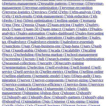
(
4
)
returns-management
(
2
)
reusable-patterns
(
1
)
revenue
(
10
)
revenue-
management
(
1
)
revenue-optimization
(
1
)
revenue-recognition
(
5
)
reverse-logistics
(
2
)
reviews
(
5
)
rfid
(
2
)
rfm
(
1
)
rfm-analysis
(
1
)
rfp
(
1
)
rfq
(
1
)
rich-results
(
1
)
risk-management
(
7
)
risk-reduction
(
1
)
rls
(
4
)
rohs
(
1
)
roi
(
34
)
roi-optimization
(
1
)
rolling-update
(
1
)
romania
(
1
)
rpa
(
3
)
rsc
(
2
)
russia
(
2
)
saas
(
25
)
saas-pricing
(
1
)
safety
(
2
)
safety-
stock
(
1
)
sage
(
1
)
sage-50
(
2
)
sage-intacct
(
1
)
salary
(
1
)
sales
(
19
)
sales-
analytics
(
3
)
sales-automation
(
1
)
sales-dashboard
(
2
)
sales-forecasting
(
1
)
sales-management
(
1
)
sales-operations
(
1
)
sales-pipeline
(
1
)
sales-
tax
(
8
)
salesforce
(
5
)
salesforce-einstein
(
1
)
salesforce-essentials
(
1
)
sanctions
(
1
)
sap
(
5
)
sap-business-one
(
2
)
sap-hana
(
1
)
sars
(
2
)
sasb
(
1
)
sat
(
1
)
saudi-arabia
(
3
)
sbom
(
1
)
scada
(
1
)
scalability
(
3
)
scaling
(
9
)
sccs
(
2
)
scheduling
(
6
)
schema-markup
(
1
)
school-management
(
1
)
screening
(
1
)
scrum
(
1
)
sdi
(
1
)
search-engine
(
1
)
search-optimization
(
2
)
seasonal-collections
(
1
)
security
(
36
)
security-training
(
1
)
segmentation
(
2
)
selection
(
1
)
self-evolving
(
1
)
self-hosted
(
1
)
self-
service
(
2
)
self-service-bi
(
2
)
seller-metrics
(
1
)
selling
(
1
)
selling-online
(
1
)
selling-platforms
(
1
)
semantic-model
(
1
)
seo
(
16
)
seo-audit
(
1
)
seo-
migration
(
1
)
server
(
1
)
server-components
(
1
)
server-sizing
(
2
)
service
(
1
)
service-contracts
(
1
)
service-efficiency
(
1
)
service-firms
(
1
)
services
(
1
)
setup
(
2
)
sgk
(
1
)
sharding
(
1
)
sharepoint
(
1
)
shein
(
1
)
shift-
management
(
3
)
shipping
(
4
)
shop-floor
(
2
)
shopee
(
2
)
shopify
(
113
)
shopify-api
(
1
)
shopify-flow
(
1
)
shopify-partners
(
1
)
shopify-plus
(
8
)
shopifyql
(
1
)
simulation
(
3
)
sis
(
1
)
sisense
(
1
)
six-sigma
(
1
)
sizing
(
1
)
skills
(
4
)
sku
(
1
)
sla
(
5
)
small-business
(
10
)
smart-factory
(
1
)
smart-