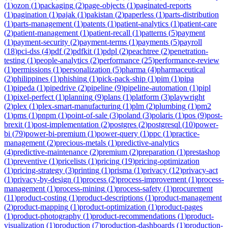
(
1
)
ozon
(
1
)
packaging
(
2
)
page-objects
(
1
)
paginated-reports
(
1
)
pagination
(
1
)
pajak
(
1
)
pakistan
(
2
)
paperless
(
1
)
parts-distribution
(
1
)
parts-management
(
1
)
patents
(
1
)
patient-analytics
(
1
)
patient-care
(
2
)
patient-management
(
1
)
patient-recall
(
1
)
patterns
(
5
)
payment
(
1
)
payment-security
(
2
)
payment-terms
(
1
)
payments
(
5
)
payroll
(
18
)
pci-dss
(
4
)
pdf
(
2
)
pdfkit
(
1
)
pdpl
(
2
)
peachtree
(
2
)
penetration-
testing
(
1
)
people-analytics
(
2
)
performance
(
25
)
performance-review
(
1
)
permissions
(
1
)
personalization
(
5
)
pharma
(
4
)
pharmaceutical
(
2
)
philippines
(
1
)
phishing
(
1
)
pick-pack-ship
(
1
)
pim
(
1
)
pipa
(
1
)
pipeda
(
1
)
pipedrive
(
2
)
pipeline
(
9
)
pipeline-automation
(
1
)
pipl
(
1
)
pixel-perfect
(
1
)
planning
(
9
)
plans
(
1
)
platform
(
3
)
playwright
(
2
)
plex
(
1
)
plex-smart-manufacturing
(
1
)
plm
(
2
)
plumbing
(
1
)
pm2
(
1
)
pms
(
1
)
pnpm
(
1
)
point-of-sale
(
3
)
poland
(
3
)
polaris
(
1
)
pos
(
9
)
post-
brexit
(
1
)
post-implementation
(
2
)
postgres
(
2
)
postgresql
(
10
)
power-
bi
(
79
)
power-bi-premium
(
1
)
power-query
(
1
)
ppc
(
1
)
practice-
management
(
2
)
precious-metals
(
1
)
predictive-analytics
(
4
)
predictive-maintenance
(
2
)
premium
(
2
)
preparation
(
1
)
prestashop
(
1
)
preventive
(
1
)
pricelists
(
1
)
pricing
(
19
)
pricing-optimization
(
1
)
pricing-strategy
(
3
)
printing
(
1
)
prisma
(
1
)
privacy
(
12
)
privacy-act
(
1
)
privacy-by-design
(
1
)
process
(
2
)
process-improvement
(
1
)
process-
management
(
1
)
process-mining
(
1
)
process-safety
(
1
)
procurement
(
11
)
product-costing
(
1
)
product-descriptions
(
1
)
product-management
(
2
)
product-mapping
(
1
)
product-optimization
(
1
)
product-pages
(
1
)
product-photography
(
1
)
product-recommendations
(
1
)
product-
visualization
(
1
)
production
(
7
)
production-dashboards
(
1
)
production-