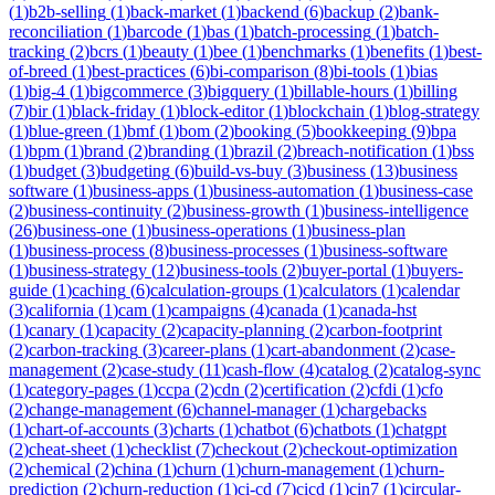
(
1
)
b2b-selling
(
1
)
back-market
(
1
)
backend
(
6
)
backup
(
2
)
bank-
reconciliation
(
1
)
barcode
(
1
)
bas
(
1
)
batch-processing
(
1
)
batch-
tracking
(
2
)
bcrs
(
1
)
beauty
(
1
)
bee
(
1
)
benchmarks
(
1
)
benefits
(
1
)
best-
of-breed
(
1
)
best-practices
(
6
)
bi-comparison
(
8
)
bi-tools
(
1
)
bias
(
1
)
big-4
(
1
)
bigcommerce
(
3
)
bigquery
(
1
)
billable-hours
(
1
)
billing
(
7
)
bir
(
1
)
black-friday
(
1
)
block-editor
(
1
)
blockchain
(
1
)
blog-strategy
(
1
)
blue-green
(
1
)
bmf
(
1
)
bom
(
2
)
booking
(
5
)
bookkeeping
(
9
)
bpa
(
1
)
bpm
(
1
)
brand
(
2
)
branding
(
1
)
brazil
(
2
)
breach-notification
(
1
)
bss
(
1
)
budget
(
3
)
budgeting
(
6
)
build-vs-buy
(
3
)
business
(
13
)
business
software
(
1
)
business-apps
(
1
)
business-automation
(
1
)
business-case
(
2
)
business-continuity
(
2
)
business-growth
(
1
)
business-intelligence
(
26
)
business-one
(
1
)
business-operations
(
1
)
business-plan
(
1
)
business-process
(
8
)
business-processes
(
1
)
business-software
(
1
)
business-strategy
(
12
)
business-tools
(
2
)
buyer-portal
(
1
)
buyers-
guide
(
1
)
caching
(
6
)
calculation-groups
(
1
)
calculators
(
1
)
calendar
(
3
)
california
(
1
)
cam
(
1
)
campaigns
(
4
)
canada
(
1
)
canada-hst
(
1
)
canary
(
1
)
capacity
(
2
)
capacity-planning
(
2
)
carbon-footprint
(
2
)
carbon-tracking
(
3
)
career-plans
(
1
)
cart-abandonment
(
2
)
case-
management
(
2
)
case-study
(
11
)
cash-flow
(
4
)
catalog
(
2
)
catalog-sync
(
1
)
category-pages
(
1
)
ccpa
(
2
)
cdn
(
2
)
certification
(
2
)
cfdi
(
1
)
cfo
(
2
)
change-management
(
6
)
channel-manager
(
1
)
chargebacks
(
1
)
chart-of-accounts
(
3
)
charts
(
1
)
chatbot
(
6
)
chatbots
(
1
)
chatgpt
(
2
)
cheat-sheet
(
1
)
checklist
(
7
)
checkout
(
2
)
checkout-optimization
(
2
)
chemical
(
2
)
china
(
1
)
churn
(
1
)
churn-management
(
1
)
churn-
prediction
(
2
)
churn-reduction
(
1
)
ci-cd
(
7
)
cicd
(
1
)
cin7
(
1
)
circular-