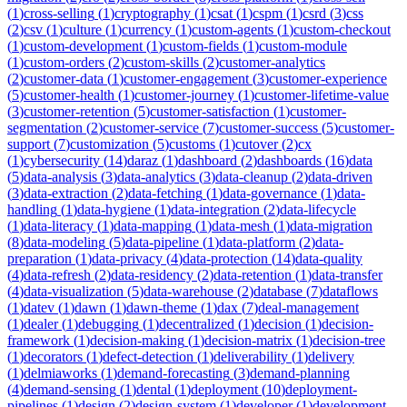
(
1
)
cross-selling
(
1
)
cryptography
(
1
)
csat
(
1
)
cspm
(
1
)
csrd
(
3
)
css
(
2
)
csv
(
1
)
culture
(
1
)
currency
(
1
)
custom-agents
(
1
)
custom-checkout
(
1
)
custom-development
(
1
)
custom-fields
(
1
)
custom-module
(
1
)
custom-orders
(
2
)
custom-skills
(
2
)
customer-analytics
(
2
)
customer-data
(
1
)
customer-engagement
(
3
)
customer-experience
(
5
)
customer-health
(
1
)
customer-journey
(
1
)
customer-lifetime-value
(
3
)
customer-retention
(
5
)
customer-satisfaction
(
1
)
customer-
segmentation
(
2
)
customer-service
(
7
)
customer-success
(
5
)
customer-
support
(
7
)
customization
(
5
)
customs
(
1
)
cutover
(
2
)
cx
(
1
)
cybersecurity
(
14
)
daraz
(
1
)
dashboard
(
2
)
dashboards
(
16
)
data
(
5
)
data-analysis
(
3
)
data-analytics
(
3
)
data-cleanup
(
2
)
data-driven
(
3
)
data-extraction
(
2
)
data-fetching
(
1
)
data-governance
(
1
)
data-
handling
(
1
)
data-hygiene
(
1
)
data-integration
(
2
)
data-lifecycle
(
1
)
data-literacy
(
1
)
data-mapping
(
1
)
data-mesh
(
1
)
data-migration
(
8
)
data-modeling
(
5
)
data-pipeline
(
1
)
data-platform
(
2
)
data-
preparation
(
1
)
data-privacy
(
4
)
data-protection
(
14
)
data-quality
(
4
)
data-refresh
(
2
)
data-residency
(
2
)
data-retention
(
1
)
data-transfer
(
4
)
data-visualization
(
5
)
data-warehouse
(
2
)
database
(
7
)
dataflows
(
1
)
datev
(
1
)
dawn
(
1
)
dawn-theme
(
1
)
dax
(
7
)
deal-management
(
1
)
dealer
(
1
)
debugging
(
1
)
decentralized
(
1
)
decision
(
1
)
decision-
framework
(
1
)
decision-making
(
1
)
decision-matrix
(
1
)
decision-tree
(
1
)
decorators
(
1
)
defect-detection
(
1
)
deliverability
(
1
)
delivery
(
1
)
delmiaworks
(
1
)
demand-forecasting
(
3
)
demand-planning
(
4
)
demand-sensing
(
1
)
dental
(
1
)
deployment
(
10
)
deployment-
pipelines
(
1
)
design
(
2
)
design-system
(
1
)
developer
(
1
)
development