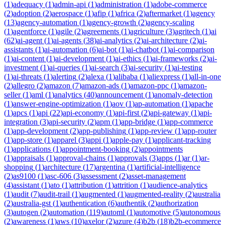
(
1
)
adequacy
(
1
)
admin-api
(
1
)
administration
(
1
)
adobe-commerce
(
2
)
adoption
(
2
)
aerospace
(
1
)
afip
(
1
)
africa
(
2
)
aftermarket
(
1
)
agency
(
13
)
agency-automation
(
1
)
agency-growth
(
2
)
agency-scaling
(
1
)
agentforce
(
1
)
agile
(
2
)
agreements
(
1
)
agriculture
(
3
)
agritech
(
1
)
ai
(
62
)
ai-agent
(
1
)
ai-agents
(
38
)
ai-analytics
(
2
)
ai-architecture
(
2
)
ai-
assistants
(
1
)
ai-automation
(
6
)
ai-bot
(
1
)
ai-chatbot
(
1
)
ai-comparison
(
1
)
ai-content
(
1
)
ai-development
(
1
)
ai-ethics
(
1
)
ai-frameworks
(
2
)
ai-
investment
(
1
)
ai-queries
(
1
)
ai-search
(
3
)
ai-security
(
1
)
ai-testing
(
1
)
ai-threats
(
1
)
alerting
(
2
)
alexa
(
1
)
alibaba
(
1
)
aliexpress
(
1
)
all-in-one
(
2
)
allegro
(
2
)
amazon
(
7
)
amazon-ads
(
1
)
amazon-ppc
(
1
)
amazon-
seller
(
1
)
aml
(
1
)
analytics
(
40
)
announcement
(
1
)
anomaly-detection
(
1
)
answer-engine-optimization
(
1
)
aov
(
1
)
ap-automation
(
1
)
apache
(
1
)
apcs
(
1
)
api
(
22
)
api-economy
(
1
)
api-first
(
2
)
api-gateway
(
1
)
api-
integration
(
3
)
api-security
(
2
)
apm
(
1
)
app-bridge
(
1
)
app-commerce
(
1
)
app-development
(
2
)
app-publishing
(
1
)
app-review
(
1
)
app-router
(
1
)
app-store
(
1
)
apparel
(
3
)
appi
(
1
)
apple-pay
(
1
)
applicant-tracking
(
1
)
applications
(
1
)
appointment-booking
(
2
)
appointments
(
1
)
appraisals
(
1
)
approval-chains
(
1
)
approvals
(
3
)
apps
(
1
)
ar
(
1
)
ar-
shopping
(
1
)
architecture
(
17
)
argentina
(
1
)
artificial-intelligence
(
2
)
as9100
(
1
)
asc-606
(
3
)
assessment
(
2
)
asset-management
(
4
)
assistant
(
1
)
ato
(
1
)
attribution
(
1
)
attrition
(
1
)
audience-analytics
(
1
)
audit
(
7
)
audit-trail
(
1
)
augmented
(
1
)
augmented-reality
(
2
)
australia
(
2
)
australia-gst
(
1
)
authentication
(
6
)
authentik
(
2
)
authorization
(
3
)
autogen
(
2
)
automation
(
119
)
automl
(
1
)
automotive
(
5
)
autonomous
(
2
)
awareness
(
1
)
aws
(
10
)
axelor
(
2
)
azure
(
4
)
b2b
(
18
)
b2b-ecommerce