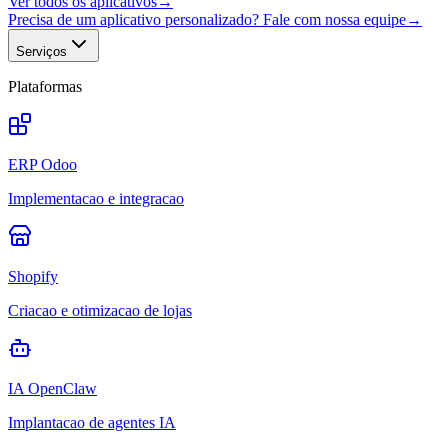
Ver todos os aplicativos
→
Precisa de um aplicativo personalizado? Fale com nossa equipe
→
Serviços
Plataformas
ERP Odoo
Implementacao e integracao
Shopify
Criacao e otimizacao de lojas
IA OpenClaw
Implantacao de agentes IA