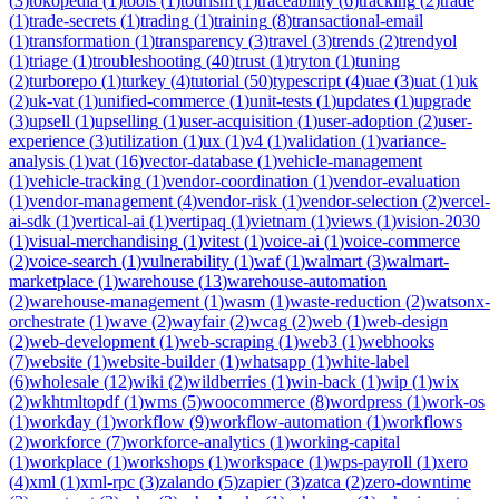
(
3
)
tokopedia
(
1
)
tools
(
1
)
tourism
(
1
)
traceability
(
6
)
tracking
(
2
)
trade
(
1
)
trade-secrets
(
1
)
trading
(
1
)
training
(
8
)
transactional-email
(
1
)
transformation
(
1
)
transparency
(
3
)
travel
(
3
)
trends
(
2
)
trendyol
(
1
)
triage
(
1
)
troubleshooting
(
40
)
trust
(
1
)
tryton
(
1
)
tuning
(
2
)
turborepo
(
1
)
turkey
(
4
)
tutorial
(
50
)
typescript
(
4
)
uae
(
3
)
uat
(
1
)
uk
(
2
)
uk-vat
(
1
)
unified-commerce
(
1
)
unit-tests
(
1
)
updates
(
1
)
upgrade
(
3
)
upsell
(
1
)
upselling
(
1
)
user-acquisition
(
1
)
user-adoption
(
2
)
user-
experience
(
3
)
utilization
(
1
)
ux
(
1
)
v4
(
1
)
validation
(
1
)
variance-
analysis
(
1
)
vat
(
16
)
vector-database
(
1
)
vehicle-management
(
1
)
vehicle-tracking
(
1
)
vendor-coordination
(
1
)
vendor-evaluation
(
1
)
vendor-management
(
4
)
vendor-risk
(
1
)
vendor-selection
(
2
)
vercel-
ai-sdk
(
1
)
vertical-ai
(
1
)
vertipaq
(
1
)
vietnam
(
1
)
views
(
1
)
vision-2030
(
1
)
visual-merchandising
(
1
)
vitest
(
1
)
voice-ai
(
1
)
voice-commerce
(
2
)
voice-search
(
1
)
vulnerability
(
1
)
waf
(
1
)
walmart
(
3
)
walmart-
marketplace
(
1
)
warehouse
(
13
)
warehouse-automation
(
2
)
warehouse-management
(
1
)
wasm
(
1
)
waste-reduction
(
2
)
watsonx-
orchestrate
(
1
)
wave
(
2
)
wayfair
(
2
)
wcag
(
2
)
web
(
1
)
web-design
(
2
)
web-development
(
1
)
web-scraping
(
1
)
web3
(
1
)
webhooks
(
7
)
website
(
1
)
website-builder
(
1
)
whatsapp
(
1
)
white-label
(
6
)
wholesale
(
12
)
wiki
(
2
)
wildberries
(
1
)
win-back
(
1
)
wip
(
1
)
wix
(
2
)
wkhtmltopdf
(
1
)
wms
(
5
)
woocommerce
(
8
)
wordpress
(
1
)
work-os
(
1
)
workday
(
1
)
workflow
(
9
)
workflow-automation
(
1
)
workflows
(
2
)
workforce
(
7
)
workforce-analytics
(
1
)
working-capital
(
1
)
workplace
(
1
)
workshops
(
1
)
workspace
(
1
)
wps-payroll
(
1
)
xero
(
4
)
xml
(
1
)
xml-rpc
(
3
)
zalando
(
5
)
zapier
(
3
)
zatca
(
2
)
zero-downtime