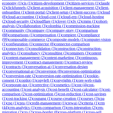
economy
(
1
)
cis
(
1
)
citizen-development
(
3
)
citizen-services
(
1
)
claude
(
2
)
clickfunnels
(
2
)
client-acquisition
(
1
)
client-management
(
2
)
client-
onboarding
(
1
)
client-portal
(
2
)
client-setup
(
1
)
client-success
(
1
)
cloud
(
8
)
cloud-accounting
(
1
)
cloud-cost
(
1
)
cloud-erp
(
3
)
cloud-hosting
(
2
)
cloud-security
(
2
)
cloudflare
(
1
)
clover
(
1
)
clv
(
2
)
cmms
(
1
)
cohort-
analysis
(
2
)
collaboration
(
3
)
colombia
(
1
)
commission-tracking
(
1
)
community
(
3
)
company
(
1
)
company-story
(
1
)
comparison
(
88
)
comparisons
(
1
)
compensation
(
1
)
compiere
(
2
)
compliance
(
99
)
composable-commerce
(
2
)
composite-models
(
1
)
computer-vision
(
1
)
configuration
(
1
)
connector
(
8
)
connector-comparison
(
1
)
connectors
(
1
)
consolidation
(
3
)
construction
(
2
)
construction-
analytics
(
1
)
consultancy
(
2
)
consulting
(
3
)
containers
(
3
)
content
(
1
)
content-management
(
2
)
content-marketing
(
3
)
continuous-
improvement
(
1
)
contract-management
(
1
)
contract-review
(
1
)
contracts
(
3
)
conversation-ai
(
1
)
conversation-design
(
1
)
conversational-ai
(
3
)
conversion
(
8
)
conversion-optimization
(
7
)
conversion-rate
(
2
)
conversion-rate-optimization
(
1
)
cookie-
consent
(
1
)
copilot
(
1
)
copyleft
(
1
)
copyrights
(
1
)
core-web-vitals
(
5
)
corporate-tax
(
1
)
corrective
(
1
)
cosmetics
(
1
)
cost
(
4
)
cost-
accounting
(
1
)
cost-analysis
(
3
)
cost-benefit
(
2
)
cost-calculator
(
1
)
cost-
comparison
(
2
)
cost-optimization
(
5
)
cost-reduction
(
1
)
cost-savings
(
1
)
cost-tracking
(
2
)
coupang
(
1
)
course-creation
(
1
)
courses
(
3
)
cpa
(
1
)
cpq
(
1
)
cpra
(
1
)
credit-management
(
1
)
crewai
(
2
)
criteria
(
1
)
crm
(
44
)
crm-analytics
(
1
)
crm-comparison
(
5
)
crm-integration
(
2
)
crm-
migration
(
2
)
cro
(
2
)
cross-border
(
8
)
cross-platform
(
1
)
cross-sell