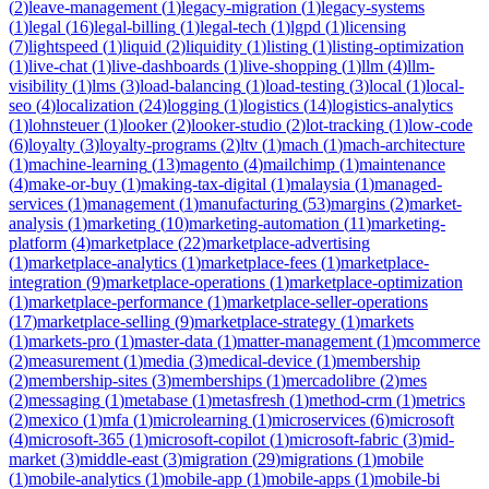
(
2
)
leave-management
(
1
)
legacy-migration
(
1
)
legacy-systems
(
1
)
legal
(
16
)
legal-billing
(
1
)
legal-tech
(
1
)
lgpd
(
1
)
licensing
(
7
)
lightspeed
(
1
)
liquid
(
2
)
liquidity
(
1
)
listing
(
1
)
listing-optimization
(
1
)
live-chat
(
1
)
live-dashboards
(
1
)
live-shopping
(
1
)
llm
(
4
)
llm-
visibility
(
1
)
lms
(
3
)
load-balancing
(
1
)
load-testing
(
3
)
local
(
1
)
local-
seo
(
4
)
localization
(
24
)
logging
(
1
)
logistics
(
14
)
logistics-analytics
(
1
)
lohnsteuer
(
1
)
looker
(
2
)
looker-studio
(
2
)
lot-tracking
(
1
)
low-code
(
6
)
loyalty
(
3
)
loyalty-programs
(
2
)
ltv
(
1
)
mach
(
1
)
mach-architecture
(
1
)
machine-learning
(
13
)
magento
(
4
)
mailchimp
(
1
)
maintenance
(
4
)
make-or-buy
(
1
)
making-tax-digital
(
1
)
malaysia
(
1
)
managed-
services
(
1
)
management
(
1
)
manufacturing
(
53
)
margins
(
2
)
market-
analysis
(
1
)
marketing
(
10
)
marketing-automation
(
11
)
marketing-
platform
(
4
)
marketplace
(
22
)
marketplace-advertising
(
1
)
marketplace-analytics
(
1
)
marketplace-fees
(
1
)
marketplace-
integration
(
9
)
marketplace-operations
(
1
)
marketplace-optimization
(
1
)
marketplace-performance
(
1
)
marketplace-seller-operations
(
17
)
marketplace-selling
(
9
)
marketplace-strategy
(
1
)
markets
(
1
)
markets-pro
(
1
)
master-data
(
1
)
matter-management
(
1
)
mcommerce
(
2
)
measurement
(
1
)
media
(
3
)
medical-device
(
1
)
membership
(
2
)
membership-sites
(
3
)
memberships
(
1
)
mercadolibre
(
2
)
mes
(
2
)
messaging
(
1
)
metabase
(
1
)
metasfresh
(
1
)
method-crm
(
1
)
metrics
(
2
)
mexico
(
1
)
mfa
(
1
)
microlearning
(
1
)
microservices
(
6
)
microsoft
(
4
)
microsoft-365
(
1
)
microsoft-copilot
(
1
)
microsoft-fabric
(
3
)
mid-
market
(
3
)
middle-east
(
3
)
migration
(
29
)
migrations
(
1
)
mobile
(
1
)
mobile-analytics
(
1
)
mobile-app
(
1
)
mobile-apps
(
1
)
mobile-bi