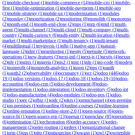
(
1
)
mobile-checkout
(
1
)
mobile-commerce
(
14
)
mobile-cro
(
1
)
mobile-
first
(
1
)
mobile-optimization
(
1
)
mobile-payments
(
1
)
mobile-seo
(
1
)
mobile-strategy
(
1
)
mobile-ux
(
1
)
modernization
(
1
)
modules
(
2
)
monday
(
3
)
monetization
(
2
)
monitoring
(
8
)
monolith
(
1
)
monorepo
(
2
)
month-end
(
1
)
month-end-close
(
2
)
mps
(
1
)
mrp
(
6
)
mtd
(
1
)
multi-
agent
(
5
)
multi-channel
(
13
)
multi-cloud
(
1
)
multi-company
(
3
)
multi-
country
(
2
)
multi-currency
(
6
)
multi-entity
(
2
)
multi-location
(
4
)
multi-
market
(
1
)
multi-marketplace
(
1
)
multi-tenancy
(
1
)
multi-tenant
(
4
)
multilingual
(
1
)
myinvois
(
1
)
n8n
(
1
)
native-app
(
1
)
natural-
language
(
2
)
ndpr
(
1
)
nearshoring
(
1
)
nestjs
(
5
)
netsuite
(
5
)
network-
operations
(
1
)
new-features
(
3
)
next-intl
(
1
)
next-js
(
1
)
nextjs
(
4
)
nexus
(
2
)
nfe
(
1
)
nginx
(
1
)
nigeria
(
3
)
nis2
(
1
)
nist
(
1
)
nlp
(
1
)
no-code
(
6
)
nodejs
(
1
)
nonprofit
(
4
)
nonprofit-analytics
(
1
)
noon
(
2
)
nps
(
1
)
oauth
(
1
)
oauth2
(
2
)
observability
(
4
)
occupancy
(
1
)
ocr
(
2
)
odoo
(
446
)
odoo
19
(
1
)
odoo versions
(
1
)
odoo-17
(
1
)
odoo-18
(
1
)
odoo-19
(
16
)
odoo-
accounting
(
6
)
odoo-crm
(
5
)
odoo-development
(
8
)
odoo-
implementation
(
1
)
odoo-integration
(
1
)
odoo-inventory
(
5
)
odoo-iot
(
1
)
odoo-manufacturing
(
4
)
odoo-modules
(
1
)
odoo-pos
(
1
)
odoo-
studio
(
1
)
oee
(
2
)
ofbiz
(
1
)
oidc
(
2
)
okrs
(
1
)
omnichannel
(
4
)
on-premise
(
1
)
on-premises
(
1
)
onboarding
(
6
)
online-courses
(
2
)
online-learning
(
2
)
online-reputation
(
1
)
online-store-2.0
(
1
)
open-source
(
6
)
open-
source-bi
(
1
)
open-source-erp
(
13
)
openai
(
1
)
openclaw
(
85
)
operations
(
6
)
optimization
(
21
)
orchestration
(
6
)
order-accuracy
(
1
)
order-
management
(
2
)
order-routing
(
1
)
orders
(
1
)
organizational-change
(
1
)
orm
(
3
)
oss
(
1
)
otto
(
3
)
outsourcing
(
3
)
owasp
(
1
)
owl
(
2
)
ownership