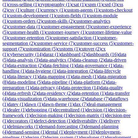
(
1
)
cross-selling
(
1
)
cryptography
(
1
)
csat
(
1
)
cspm
(
1
)
csrd
(
3
)
css
(
2
)
csv
(
1
)
culture
(
1
)
currency
(
1
)
custom-agents
(
1
)
custom-checkout
(
1
)
custom-development
(
1
)
custom-fields
(
1
)
custom-module
(
1
)
custom-orders
(
2
)
custom-skills
(
2
)
customer-analytics
(
2
)
customer-data
(
1
)
customer-engagement
(
3
)
customer-experience
(
5
)
customer-health
(
1
)
customer-journey
(
1
)
customer-lifetime-value
(
3
)
customer-retention
(
5
)
customer-satisfaction
(
1
)
customer-
segmentation
(
2
)
customer-service
(
7
)
customer-success
(
5
)
customer-
support
(
7
)
customization
(
5
)
customs
(
1
)
cutover
(
2
)
cx
(
1
)
cybersecurity
(
14
)
daraz
(
1
)
dashboard
(
2
)
dashboards
(
16
)
data
(
5
)
data-analysis
(
3
)
data-analytics
(
3
)
data-cleanup
(
2
)
data-driven
(
3
)
data-extraction
(
2
)
data-fetching
(
1
)
data-governance
(
1
)
data-
handling
(
1
)
data-hygiene
(
1
)
data-integration
(
2
)
data-lifecycle
(
1
)
data-literacy
(
1
)
data-mapping
(
1
)
data-mesh
(
1
)
data-migration
(
8
)
data-modeling
(
5
)
data-pipeline
(
1
)
data-platform
(
2
)
data-
preparation
(
1
)
data-privacy
(
4
)
data-protection
(
14
)
data-quality
(
4
)
data-refresh
(
2
)
data-residency
(
2
)
data-retention
(
1
)
data-transfer
(
4
)
data-visualization
(
5
)
data-warehouse
(
2
)
database
(
7
)
dataflows
(
1
)
datev
(
1
)
dawn
(
1
)
dawn-theme
(
1
)
dax
(
7
)
deal-management
(
1
)
dealer
(
1
)
debugging
(
1
)
decentralized
(
1
)
decision
(
1
)
decision-
framework
(
1
)
decision-making
(
1
)
decision-matrix
(
1
)
decision-tree
(
1
)
decorators
(
1
)
defect-detection
(
1
)
deliverability
(
1
)
delivery
(
1
)
delmiaworks
(
1
)
demand-forecasting
(
3
)
demand-planning
(
4
)
demand-sensing
(
1
)
dental
(
1
)
deployment
(
10
)
deployment-
pipelines
(
1
)
design
(
2
)
design-system
(
1
)
developer
(
1
)
development