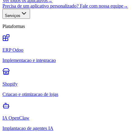
Ver todos os aplicativos
→
Precisa de um aplicativo personalizado? Fale com nossa equipe
→
Serviços
Plataformas
ERP Odoo
Implementacao e integracao
Shopify
Criacao e otimizacao de lojas
IA OpenClaw
Implantacao de agentes IA