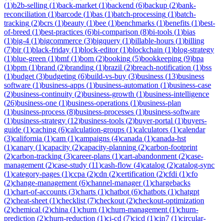
(
1
)
b2b-selling
(
1
)
back-market
(
1
)
backend
(
6
)
backup
(
2
)
bank-
reconciliation
(
1
)
barcode
(
1
)
bas
(
1
)
batch-processing
(
1
)
batch-
tracking
(
2
)
bcrs
(
1
)
beauty
(
1
)
bee
(
1
)
benchmarks
(
1
)
benefits
(
1
)
best-
of-breed
(
1
)
best-practices
(
6
)
bi-comparison
(
8
)
bi-tools
(
1
)
bias
(
1
)
big-4
(
1
)
bigcommerce
(
3
)
bigquery
(
1
)
billable-hours
(
1
)
billing
(
7
)
bir
(
1
)
black-friday
(
1
)
block-editor
(
1
)
blockchain
(
1
)
blog-strategy
(
1
)
blue-green
(
1
)
bmf
(
1
)
bom
(
2
)
booking
(
5
)
bookkeeping
(
9
)
bpa
(
1
)
bpm
(
1
)
brand
(
2
)
branding
(
1
)
brazil
(
2
)
breach-notification
(
1
)
bss
(
1
)
budget
(
3
)
budgeting
(
6
)
build-vs-buy
(
3
)
business
(
13
)
business
software
(
1
)
business-apps
(
1
)
business-automation
(
1
)
business-case
(
2
)
business-continuity
(
2
)
business-growth
(
1
)
business-intelligence
(
26
)
business-one
(
1
)
business-operations
(
1
)
business-plan
(
1
)
business-process
(
8
)
business-processes
(
1
)
business-software
(
1
)
business-strategy
(
12
)
business-tools
(
2
)
buyer-portal
(
1
)
buyers-
guide
(
1
)
caching
(
6
)
calculation-groups
(
1
)
calculators
(
1
)
calendar
(
3
)
california
(
1
)
cam
(
1
)
campaigns
(
4
)
canada
(
1
)
canada-hst
(
1
)
canary
(
1
)
capacity
(
2
)
capacity-planning
(
2
)
carbon-footprint
(
2
)
carbon-tracking
(
3
)
career-plans
(
1
)
cart-abandonment
(
2
)
case-
management
(
2
)
case-study
(
11
)
cash-flow
(
4
)
catalog
(
2
)
catalog-sync
(
1
)
category-pages
(
1
)
ccpa
(
2
)
cdn
(
2
)
certification
(
2
)
cfdi
(
1
)
cfo
(
2
)
change-management
(
6
)
channel-manager
(
1
)
chargebacks
(
1
)
chart-of-accounts
(
3
)
charts
(
1
)
chatbot
(
6
)
chatbots
(
1
)
chatgpt
(
2
)
cheat-sheet
(
1
)
checklist
(
7
)
checkout
(
2
)
checkout-optimization
(
2
)
chemical
(
2
)
china
(
1
)
churn
(
1
)
churn-management
(
1
)
churn-
prediction
(
2
)
churn-reduction
(
1
)
ci-cd
(
7
)
cicd
(
1
)
cin7
(
1
)
circular-