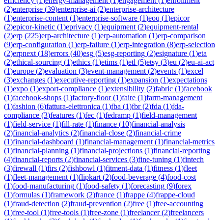
efficiency
(
1
)
energy-management
(
1
)
engagement
(
1
)
enrollment
(
2
)
enterprise
(
39
)
enterprise-ai
(
2
)
enterprise-architecture
(
1
)
enterprise-content
(
1
)
enterprise-software
(
1
)
eoq
(
1
)
epicor
(
2
)
epicor-kinetic
(
1
)
eprivacy
(
1
)
equipment
(
2
)
equipment-rental
(
2
)
erp
(
225
)
erp-architecture
(
1
)
erp-automation
(
1
)
erp-comparison
(
9
)
erp-configuration
(
1
)
erp-failure
(
1
)
erp-integration
(
8
)
erp-selection
(
2
)
erpnext
(
18
)
errors
(
40
)
esg
(
5
)
esg-reporting
(
2
)
esignature
(
1
)
eta
(
2
)
ethical-sourcing
(
1
)
ethics
(
1
)
etims
(
1
)
etl
(
5
)
etsy
(
3
)
eu
(
2
)
eu-ai-act
(
1
)
europe
(
2
)
evaluation
(
3
)
event-management
(
2
)
events
(
1
)
excel
(
3
)
exchanges
(
1
)
executive-reporting
(
1
)
expansion
(
1
)
expectations
(
1
)
expo
(
1
)
export-compliance
(
1
)
extensibility
(
2
)
fabric
(
1
)
facebook
(
1
)
facebook-shops
(
1
)
factory-floor
(
1
)
faire
(
1
)
farm-management
(
1
)
fashion
(
6
)
fattura-elettronica
(
1
)
fba
(
1
)
fbr
(
2
)
fda
(
1
)
fda-
compliance
(
3
)
features
(
1
)
fec
(
1
)
fedramp
(
1
)
field-management
(
1
)
field-service
(
1
)
fill-rate
(
1
)
finance
(
10
)
financial-analysis
(
2
)
financial-analytics
(
2
)
financial-close
(
2
)
financial-crime
(
1
)
financial-dashboard
(
1
)
financial-management
(
1
)
financial-metrics
(
1
)
financial-planning
(
1
)
financial-projections
(
1
)
financial-reporting
(
4
)
financial-reports
(
2
)
financial-services
(
3
)
fine-tuning
(
1
)
fintech
(
3
)
firewall
(
1
)
firs
(
2
)
fishbowl
(
1
)
fitment-data
(
1
)
fitness
(
1
)
fleet
(
1
)
fleet-management
(
1
)
flipkart
(
2
)
food-beverage
(
4
)
food-cost
(
1
)
food-manufacturing
(
1
)
food-safety
(
1
)
forecasting
(
9
)
forex
(
1
)
formulas
(
1
)
framework
(
2
)
france
(
1
)
frappe
(
4
)
frappe-cloud
(
1
)
fraud-detection
(
2
)
fraud-prevention
(
2
)
free
(
1
)
free-accounting
(
1
)
free-tool
(
1
)
free-tools
(
1
)
free-zone
(
1
)
freelancer
(
2
)
freelancers