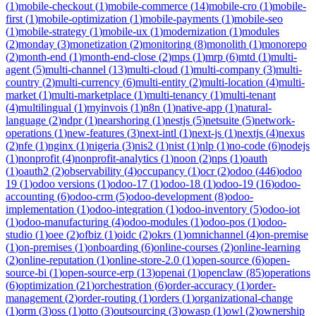
(
1
)
mobile-checkout
(
1
)
mobile-commerce
(
14
)
mobile-cro
(
1
)
mobile-
first
(
1
)
mobile-optimization
(
1
)
mobile-payments
(
1
)
mobile-seo
(
1
)
mobile-strategy
(
1
)
mobile-ux
(
1
)
modernization
(
1
)
modules
(
2
)
monday
(
3
)
monetization
(
2
)
monitoring
(
8
)
monolith
(
1
)
monorepo
(
2
)
month-end
(
1
)
month-end-close
(
2
)
mps
(
1
)
mrp
(
6
)
mtd
(
1
)
multi-
agent
(
5
)
multi-channel
(
13
)
multi-cloud
(
1
)
multi-company
(
3
)
multi-
country
(
2
)
multi-currency
(
6
)
multi-entity
(
2
)
multi-location
(
4
)
multi-
market
(
1
)
multi-marketplace
(
1
)
multi-tenancy
(
1
)
multi-tenant
(
4
)
multilingual
(
1
)
myinvois
(
1
)
n8n
(
1
)
native-app
(
1
)
natural-
language
(
2
)
ndpr
(
1
)
nearshoring
(
1
)
nestjs
(
5
)
netsuite
(
5
)
network-
operations
(
1
)
new-features
(
3
)
next-intl
(
1
)
next-js
(
1
)
nextjs
(
4
)
nexus
(
2
)
nfe
(
1
)
nginx
(
1
)
nigeria
(
3
)
nis2
(
1
)
nist
(
1
)
nlp
(
1
)
no-code
(
6
)
nodejs
(
1
)
nonprofit
(
4
)
nonprofit-analytics
(
1
)
noon
(
2
)
nps
(
1
)
oauth
(
1
)
oauth2
(
2
)
observability
(
4
)
occupancy
(
1
)
ocr
(
2
)
odoo
(
446
)
odoo
19
(
1
)
odoo versions
(
1
)
odoo-17
(
1
)
odoo-18
(
1
)
odoo-19
(
16
)
odoo-
accounting
(
6
)
odoo-crm
(
5
)
odoo-development
(
8
)
odoo-
implementation
(
1
)
odoo-integration
(
1
)
odoo-inventory
(
5
)
odoo-iot
(
1
)
odoo-manufacturing
(
4
)
odoo-modules
(
1
)
odoo-pos
(
1
)
odoo-
studio
(
1
)
oee
(
2
)
ofbiz
(
1
)
oidc
(
2
)
okrs
(
1
)
omnichannel
(
4
)
on-premise
(
1
)
on-premises
(
1
)
onboarding
(
6
)
online-courses
(
2
)
online-learning
(
2
)
online-reputation
(
1
)
online-store-2.0
(
1
)
open-source
(
6
)
open-
source-bi
(
1
)
open-source-erp
(
13
)
openai
(
1
)
openclaw
(
85
)
operations
(
6
)
optimization
(
21
)
orchestration
(
6
)
order-accuracy
(
1
)
order-
management
(
2
)
order-routing
(
1
)
orders
(
1
)
organizational-change
(
1
)
orm
(
3
)
oss
(
1
)
otto
(
3
)
outsourcing
(
3
)
owasp
(
1
)
owl
(
2
)
ownership