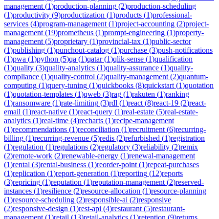
management
(
1
)
production-planning
(
2
)
production-scheduling
(
1
)
productivity
(
9
)
productization
(
1
)
products
(
1
)
professional-
services
(
4
)
program-management
(
1
)
project-accounting
(
2
)
project-
management
(
19
)
prometheus
(
1
)
prompt-engineering
(
1
)
property-
management
(
5
)
proprietary
(
1
)
provincial-tax
(
1
)
public-sector
(
1
)
publishing
(
1
)
punchout-catalog
(
1
)
purchase
(
3
)
push-notifications
(
1
)
pwa
(
1
)
python
(
5
)
qa
(
1
)
qatar
(
1
)
qlik-sense
(
1
)
qualification
(
1
)
quality
(
3
)
quality-analytics
(
1
)
quality-assurance
(
1
)
quality-
compliance
(
1
)
quality-control
(
2
)
quality-management
(
2
)
quantum-
computing
(
1
)
query-tuning
(
1
)
quickbooks
(
8
)
quickstart
(
1
)
quotation
(
1
)
quotation-templates
(
1
)
qweb
(
3
)
rag
(
1
)
rakuten
(
1
)
ranking
(
1
)
ransomware
(
1
)
rate-limiting
(
3
)
rdl
(
1
)
react
(
8
)
react-19
(
2
)
react-
email
(
1
)
react-native
(
1
)
react-query
(
1
)
real-estate
(
5
)
real-estate-
analytics
(
1
)
real-time
(
4
)
recharts
(
1
)
recipe-management
(
1
)
recommendations
(
1
)
reconciliation
(
1
)
recruitment
(
6
)
recurring-
billing
(
1
)
recurring-revenue
(
5
)
redis
(
2
)
refurbished
(
1
)
registration
(
1
)
regulation
(
1
)
regulations
(
2
)
regulatory
(
3
)
reliability
(
2
)
remix
(
2
)
remote-work
(
2
)
renewable-energy
(
1
)
renewal-management
(
1
)
rental
(
3
)
rental-business
(
1
)
reorder-point
(
1
)
repeat-purchases
(
1
)
replication
(
1
)
report-generation
(
1
)
reporting
(
12
)
reports
(
3
)
repricing
(
1
)
reputation
(
1
)
reputation-management
(
2
)
reserved-
instances
(
1
)
resilience
(
2
)
resource-allocation
(
1
)
resource-planning
(
1
)
resource-scheduling
(
2
)
responsible-ai
(
2
)
responsive
(
2
)
responsive-design
(
1
)
rest-api
(
4
)
restaurant
(
5
)
restaurant-
management
(
1
)
retail
(
13
)
retail-analytics
(
1
)
retention
(
9
)
returns