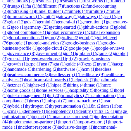
(
1
)
freshbooks
(
2
)
freshdesk
(
1
)
freshsales
(
1
)
freshworks
(
1
)
frontend
(
3
)
fruugo
(
1
)
fta
(
1
)
fulfillment
(
7
)
functions
(
2
)
fund-accounting
(
2
)
fundraising
(
1
)
funnel-builder
(
2
)
funnels
(
4
)
furniture
(
2
)
future
(
3
)
future-of-work
(
1
)
gantt
(
1
)
gateway
(
1
)
gateways
(
1
)
gcc
(
1
)
gcp
(
2
)
gdpr
(
12
)
gds
(
1
)
gemini
(
1
)
general-ai
(
1
)
generation
(
1
)
generative-
ai
(
2
)
geo
(
1
)
germany
(
23
)
getting-started
(
1
)
github-actions
(
3
)
global
(
3
)
global-compliance
(
1
)
global-ecommerce
(
1
)
global-expansion
(
1
)
global-operations
(
1
)
gmp
(
2
)
go-live
(
2
)
gobd
(
1
)
gohighlevel
(
76
)
google
(
1
)
google-analytics
(
2
)
google-business
(
1
)
google-
business-profile
(
1
)
google-cloud
(
2
)
google-pay
(
1
)
google-reviews
(
1
)
governance
(
8
)
government
(
3
)
gpt
(
1
)
grafana
(
1
)
grants
(
2
)
graphql
(
3
)
green-it
(
1
)
green-warehouse
(
1
)
gri
(
2
)
growing-business
(
1
)
growth
(
1
)
grpc
(
1
)
gst
(
7
)
gta
(
1
)
guide
(
43
)
gxp
(
2
)
gym
(
1
)
haccp
(
2
)
handmade
(
3
)
hardening
(
2
)
hardware
(
1
)
hcm
(
1
)
headless
(
4
)
headless-commerce
(
3
)
headless-erp
(
1
)
healthcare
(
9
)
healthcare-
analytics
(
1
)
healthcare-dashboards
(
1
)
helpdesk
(
7
)
hepsiburada
(
1
)
hetzner
(
1
)
higher-ed
(
1
)
hipaa
(
5
)
hiring
(
4
)
hmac
(
1
)
hmrc
(
2
)
home-goods
(
1
)
home-services
(
1
)
hospitality
(
5
)
hosting
(
3
)
hotel
(
1
)
hotel-management
(
1
)
hr
(
20
)
hr-analytics
(
2
)
hr-automation
(
1
)
hr-
compliance
(
1
)
hrms
(
1
)
hubspot
(
7
)
human-machine
(
1
)
hvac
(
2
)
hybrid
(
1
)
hydrogen
(
3
)
hyperautomation
(
1
)
i18n
(
2
)
iam
(
1
)
ibm
(
1
)
icms
(
1
)
idempiere
(
1
)
idempotency
(
1
)
identity
(
4
)
ifrs-15
(
1
)
image-
optimization
(
1
)
impact
(
1
)
impact-measurement
(
1
)
implementation
(
44
)
implementation-partner
(
1
)
import
(
1
)
import-export
(
1
)
import-
mode
(
1
)
incident-response
(
3
)
inclusive-design
(
1
)
incremental-