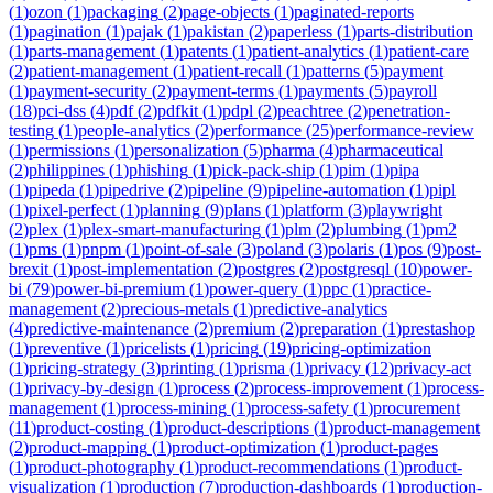
(
1
)
ozon
(
1
)
packaging
(
2
)
page-objects
(
1
)
paginated-reports
(
1
)
pagination
(
1
)
pajak
(
1
)
pakistan
(
2
)
paperless
(
1
)
parts-distribution
(
1
)
parts-management
(
1
)
patents
(
1
)
patient-analytics
(
1
)
patient-care
(
2
)
patient-management
(
1
)
patient-recall
(
1
)
patterns
(
5
)
payment
(
1
)
payment-security
(
2
)
payment-terms
(
1
)
payments
(
5
)
payroll
(
18
)
pci-dss
(
4
)
pdf
(
2
)
pdfkit
(
1
)
pdpl
(
2
)
peachtree
(
2
)
penetration-
testing
(
1
)
people-analytics
(
2
)
performance
(
25
)
performance-review
(
1
)
permissions
(
1
)
personalization
(
5
)
pharma
(
4
)
pharmaceutical
(
2
)
philippines
(
1
)
phishing
(
1
)
pick-pack-ship
(
1
)
pim
(
1
)
pipa
(
1
)
pipeda
(
1
)
pipedrive
(
2
)
pipeline
(
9
)
pipeline-automation
(
1
)
pipl
(
1
)
pixel-perfect
(
1
)
planning
(
9
)
plans
(
1
)
platform
(
3
)
playwright
(
2
)
plex
(
1
)
plex-smart-manufacturing
(
1
)
plm
(
2
)
plumbing
(
1
)
pm2
(
1
)
pms
(
1
)
pnpm
(
1
)
point-of-sale
(
3
)
poland
(
3
)
polaris
(
1
)
pos
(
9
)
post-
brexit
(
1
)
post-implementation
(
2
)
postgres
(
2
)
postgresql
(
10
)
power-
bi
(
79
)
power-bi-premium
(
1
)
power-query
(
1
)
ppc
(
1
)
practice-
management
(
2
)
precious-metals
(
1
)
predictive-analytics
(
4
)
predictive-maintenance
(
2
)
premium
(
2
)
preparation
(
1
)
prestashop
(
1
)
preventive
(
1
)
pricelists
(
1
)
pricing
(
19
)
pricing-optimization
(
1
)
pricing-strategy
(
3
)
printing
(
1
)
prisma
(
1
)
privacy
(
12
)
privacy-act
(
1
)
privacy-by-design
(
1
)
process
(
2
)
process-improvement
(
1
)
process-
management
(
1
)
process-mining
(
1
)
process-safety
(
1
)
procurement
(
11
)
product-costing
(
1
)
product-descriptions
(
1
)
product-management
(
2
)
product-mapping
(
1
)
product-optimization
(
1
)
product-pages
(
1
)
product-photography
(
1
)
product-recommendations
(
1
)
product-
visualization
(
1
)
production
(
7
)
production-dashboards
(
1
)
production-