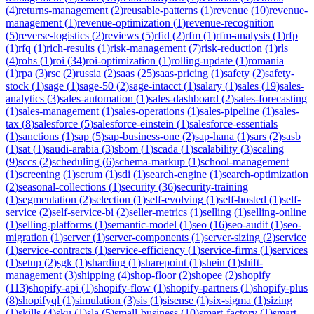
(
4
)
returns-management
(
2
)
reusable-patterns
(
1
)
revenue
(
10
)
revenue-
management
(
1
)
revenue-optimization
(
1
)
revenue-recognition
(
5
)
reverse-logistics
(
2
)
reviews
(
5
)
rfid
(
2
)
rfm
(
1
)
rfm-analysis
(
1
)
rfp
(
1
)
rfq
(
1
)
rich-results
(
1
)
risk-management
(
7
)
risk-reduction
(
1
)
rls
(
4
)
rohs
(
1
)
roi
(
34
)
roi-optimization
(
1
)
rolling-update
(
1
)
romania
(
1
)
rpa
(
3
)
rsc
(
2
)
russia
(
2
)
saas
(
25
)
saas-pricing
(
1
)
safety
(
2
)
safety-
stock
(
1
)
sage
(
1
)
sage-50
(
2
)
sage-intacct
(
1
)
salary
(
1
)
sales
(
19
)
sales-
analytics
(
3
)
sales-automation
(
1
)
sales-dashboard
(
2
)
sales-forecasting
(
1
)
sales-management
(
1
)
sales-operations
(
1
)
sales-pipeline
(
1
)
sales-
tax
(
8
)
salesforce
(
5
)
salesforce-einstein
(
1
)
salesforce-essentials
(
1
)
sanctions
(
1
)
sap
(
5
)
sap-business-one
(
2
)
sap-hana
(
1
)
sars
(
2
)
sasb
(
1
)
sat
(
1
)
saudi-arabia
(
3
)
sbom
(
1
)
scada
(
1
)
scalability
(
3
)
scaling
(
9
)
sccs
(
2
)
scheduling
(
6
)
schema-markup
(
1
)
school-management
(
1
)
screening
(
1
)
scrum
(
1
)
sdi
(
1
)
search-engine
(
1
)
search-optimization
(
2
)
seasonal-collections
(
1
)
security
(
36
)
security-training
(
1
)
segmentation
(
2
)
selection
(
1
)
self-evolving
(
1
)
self-hosted
(
1
)
self-
service
(
2
)
self-service-bi
(
2
)
seller-metrics
(
1
)
selling
(
1
)
selling-online
(
1
)
selling-platforms
(
1
)
semantic-model
(
1
)
seo
(
16
)
seo-audit
(
1
)
seo-
migration
(
1
)
server
(
1
)
server-components
(
1
)
server-sizing
(
2
)
service
(
1
)
service-contracts
(
1
)
service-efficiency
(
1
)
service-firms
(
1
)
services
(
1
)
setup
(
2
)
sgk
(
1
)
sharding
(
1
)
sharepoint
(
1
)
shein
(
1
)
shift-
management
(
3
)
shipping
(
4
)
shop-floor
(
2
)
shopee
(
2
)
shopify
(
113
)
shopify-api
(
1
)
shopify-flow
(
1
)
shopify-partners
(
1
)
shopify-plus
(
8
)
shopifyql
(
1
)
simulation
(
3
)
sis
(
1
)
sisense
(
1
)
six-sigma
(
1
)
sizing
(
1
)
skills
(
4
)
sku
(
1
)
sla
(
5
)
small-business
(
10
)
smart-factory
(
1
)
smart-