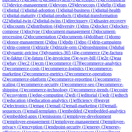
(
13
)
device-management
(
1
)
devops
(
29
)
devsecops
(
1
)
dgfip
(
1
)
dian
(
1
)
digital
(
1
)
digital-adoption
(
1
)
digital-business
(
1
)
digital-health
(
1
)
digital-maturity
(
1
)
digital-products
(
1
)
digital-transformation
(
22
)
digital-twin
(
2
)
digital-twins
(
1
)
directquery
(
1
)
disaster-recovery
(
1
)
discounts
(
2
)
distribution
(
4
)
diversity
(
1
)
dms
(
2
)
docker
(
3
)
docker-
compose
(
1
)
doctype
(
1
)
document-management
(
3
)
document-
processing
(
2
)
documentation
(
2
)
documents
(
4
)
dolibarr
(
1
)
domo
(
1
)
donor-management
(
2
)
dpa
(
1
)
dpdp
(
1
)
dpo
(
1
)
drip-campaigns
(
1
)
drip-content
(
1
)
drizzle
(
3
)
drizzle-orm
(
2
)
dropshipping
(
3
)
dubai
(
1
)
dynamic-pricing
(
3
)
dynamics-365
(
4
)
e-commerce
(
2
)
e-factura
(
1
)
e-faktur
(
1
)
e-fatura
(
1
)
e-invoicing
(
5
)
e-way-bill
(
1
)
e2e
(
2
)
eaa
(
1
)
ebay
(
3
)
ec2
(
1
)
ecm
(
1
)
ecommerce
(
178
)
ecommerce-analytics
(
3
)
ecommerce-costs
(
1
)
ecommerce-logistics
(
1
)
ecommerce-
marketing
(
2
)
ecommerce-metrics
(
2
)
ecommerce-operations
(
2
)
ecommerce-platform
(
2
)
ecommerce-reporting
(
1
)
ecommerce-
scaling
(
1
)
ecommerce-security
(
1
)
ecommerce-seo
(
3
)
ecommerce-
shipping
(
1
)
ecommerce-technology
(
1
)
ecommerce-trends
(
1
)
ecosire
(
7
)
ecosystem
(
1
)
edge-computing
(
2
)
edi
(
1
)
editorial
(
1
)
edr
(
1
)
edtech
(
1
)
education
(
4
)
education-analytics
(
1
)
efficiency
(
8
)
egypt
(
2
)
electronics
(
1
)
emag
(
1
)
email
(
2
)
email-marketing
(
10
)
email-
sequences
(
1
)
email-templates
(
1
)
embedded
(
2
)
embedded-analytics
(
5
)
embedded-apps
(
1
)
emissions
(
1
)
employee-development
(
1
)
employee-engagement
(
1
)
employee-management
(
3
)
employee-
privacy
(
1
)
encryption
(
1
)
endpoint-security
(
1
)
energy
(
3
)
energy-