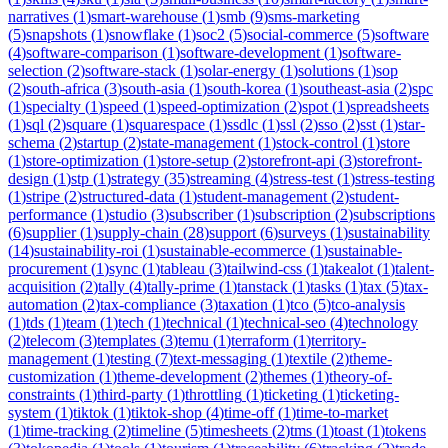
narratives
(
1
)
smart-warehouse
(
1
)
smb
(
9
)
sms-marketing
(
5
)
snapshots
(
1
)
snowflake
(
1
)
soc2
(
5
)
social-commerce
(
5
)
software
(
4
)
software-comparison
(
1
)
software-development
(
1
)
software-
selection
(
2
)
software-stack
(
1
)
solar-energy
(
1
)
solutions
(
1
)
sop
(
2
)
south-africa
(
3
)
south-asia
(
1
)
south-korea
(
1
)
southeast-asia
(
2
)
spc
(
1
)
specialty
(
1
)
speed
(
1
)
speed-optimization
(
2
)
spot
(
1
)
spreadsheets
(
1
)
sql
(
2
)
square
(
1
)
squarespace
(
1
)
ssdlc
(
1
)
ssl
(
2
)
sso
(
2
)
sst
(
1
)
star-
schema
(
2
)
startup
(
2
)
state-management
(
1
)
stock-control
(
1
)
store
(
1
)
store-optimization
(
1
)
store-setup
(
2
)
storefront-api
(
3
)
storefront-
design
(
1
)
stp
(
1
)
strategy
(
35
)
streaming
(
4
)
stress-test
(
1
)
stress-testing
(
1
)
stripe
(
2
)
structured-data
(
1
)
student-management
(
2
)
student-
performance
(
1
)
studio
(
3
)
subscriber
(
1
)
subscription
(
2
)
subscriptions
(
6
)
supplier
(
1
)
supply-chain
(
28
)
support
(
6
)
surveys
(
1
)
sustainability
(
14
)
sustainability-roi
(
1
)
sustainable-ecommerce
(
1
)
sustainable-
procurement
(
1
)
sync
(
1
)
tableau
(
3
)
tailwind-css
(
1
)
takealot
(
1
)
talent-
acquisition
(
2
)
tally
(
4
)
tally-prime
(
1
)
tanstack
(
1
)
tasks
(
1
)
tax
(
5
)
tax-
automation
(
2
)
tax-compliance
(
3
)
taxation
(
1
)
tco
(
5
)
tco-analysis
(
1
)
tds
(
1
)
team
(
1
)
tech
(
1
)
technical
(
1
)
technical-seo
(
4
)
technology
(
2
)
telecom
(
3
)
templates
(
3
)
temu
(
1
)
terraform
(
1
)
territory-
management
(
1
)
testing
(
7
)
text-messaging
(
1
)
textile
(
2
)
theme-
customization
(
1
)
theme-development
(
2
)
themes
(
1
)
theory-of-
constraints
(
1
)
third-party
(
1
)
throttling
(
1
)
ticketing
(
1
)
ticketing-
system
(
1
)
tiktok
(
1
)
tiktok-shop
(
4
)
time-off
(
1
)
time-to-market
(
1
)
time-tracking
(
2
)
timeline
(
5
)
timesheets
(
2
)
tms
(
1
)
toast
(
1
)
tokens