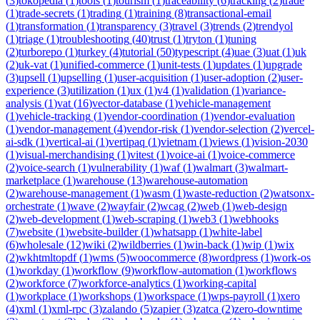
(
3
)
tokopedia
(
1
)
tools
(
1
)
tourism
(
1
)
traceability
(
6
)
tracking
(
2
)
trade
(
1
)
trade-secrets
(
1
)
trading
(
1
)
training
(
8
)
transactional-email
(
1
)
transformation
(
1
)
transparency
(
3
)
travel
(
3
)
trends
(
2
)
trendyol
(
1
)
triage
(
1
)
troubleshooting
(
40
)
trust
(
1
)
tryton
(
1
)
tuning
(
2
)
turborepo
(
1
)
turkey
(
4
)
tutorial
(
50
)
typescript
(
4
)
uae
(
3
)
uat
(
1
)
uk
(
2
)
uk-vat
(
1
)
unified-commerce
(
1
)
unit-tests
(
1
)
updates
(
1
)
upgrade
(
3
)
upsell
(
1
)
upselling
(
1
)
user-acquisition
(
1
)
user-adoption
(
2
)
user-
experience
(
3
)
utilization
(
1
)
ux
(
1
)
v4
(
1
)
validation
(
1
)
variance-
analysis
(
1
)
vat
(
16
)
vector-database
(
1
)
vehicle-management
(
1
)
vehicle-tracking
(
1
)
vendor-coordination
(
1
)
vendor-evaluation
(
1
)
vendor-management
(
4
)
vendor-risk
(
1
)
vendor-selection
(
2
)
vercel-
ai-sdk
(
1
)
vertical-ai
(
1
)
vertipaq
(
1
)
vietnam
(
1
)
views
(
1
)
vision-2030
(
1
)
visual-merchandising
(
1
)
vitest
(
1
)
voice-ai
(
1
)
voice-commerce
(
2
)
voice-search
(
1
)
vulnerability
(
1
)
waf
(
1
)
walmart
(
3
)
walmart-
marketplace
(
1
)
warehouse
(
13
)
warehouse-automation
(
2
)
warehouse-management
(
1
)
wasm
(
1
)
waste-reduction
(
2
)
watsonx-
orchestrate
(
1
)
wave
(
2
)
wayfair
(
2
)
wcag
(
2
)
web
(
1
)
web-design
(
2
)
web-development
(
1
)
web-scraping
(
1
)
web3
(
1
)
webhooks
(
7
)
website
(
1
)
website-builder
(
1
)
whatsapp
(
1
)
white-label
(
6
)
wholesale
(
12
)
wiki
(
2
)
wildberries
(
1
)
win-back
(
1
)
wip
(
1
)
wix
(
2
)
wkhtmltopdf
(
1
)
wms
(
5
)
woocommerce
(
8
)
wordpress
(
1
)
work-os
(
1
)
workday
(
1
)
workflow
(
9
)
workflow-automation
(
1
)
workflows
(
2
)
workforce
(
7
)
workforce-analytics
(
1
)
working-capital
(
1
)
workplace
(
1
)
workshops
(
1
)
workspace
(
1
)
wps-payroll
(
1
)
xero
(
4
)
xml
(
1
)
xml-rpc
(
3
)
zalando
(
5
)
zapier
(
3
)
zatca
(
2
)
zero-downtime