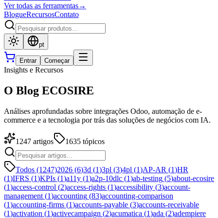
Ver todas as ferramentas
→
Blogue
Recursos
Contato
pt
Entrar
Começar
Insights e Recursos
O Blog ECOSIRE
Análises aprofundadas sobre integrações Odoo, automação de e-
commerce e a tecnologia por trás das soluções de negócios com IA.
1247
artigos
1635
tópicos
Todos (1247)
2026
(
6
)
3d
(
1
)
3pl
(
3
)
4pl
(
1
)
AP-AR
(
1
)
HR
(
1
)
IFRS
(
1
)
KPIs
(
1
)
a11y
(
1
)
a2p-10dlc
(
1
)
ab-testing
(
5
)
about-ecosire
(
1
)
access-control
(
2
)
access-rights
(
1
)
accessibility
(
3
)
account-
management
(
1
)
accounting
(
83
)
accounting-comparison
(
1
)
accounting-firms
(
1
)
accounts-payable
(
3
)
accounts-receivable
(
1
)
activation
(
1
)
activecampaign
(
2
)
acumatica
(
1
)
ada
(
2
)
adempiere