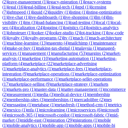
(
2
)
leave-management
(
1
)
legacy-migration
(
1
)
legacy-systems
(
1
)
legal
(
16
)
legal-billing
(
1
)
legal-tech
(
1
)
lgpd
(
1
)
licensing
(
7
)
lightspeed
(
1
)
liquid
(
2
)
liquidity
(
1
)
listing
(
1
)
listing-optimization
(
1
)
live-chat
(
1
)
live-dashboards
(
1
)
live-shopping
(
1
)
llm
(
4
)
llm-
visibility
(
1
)
lms
(
3
)
load-balancing
(
1
)
load-testing
(
3
)
local
(
1
)
local-
seo
(
4
)
localization
(
24
)
logging
(
1
)
logistics
(
14
)
logistics-analytics
(
1
)
lohnsteuer
(
1
)
looker
(
2
)
looker-studio
(
2
)
lot-tracking
(
1
)
low-code
(
6
)
loyalty
(
3
)
loyalty-programs
(
2
)
ltv
(
1
)
mach
(
1
)
mach-architecture
(
1
)
machine-learning
(
13
)
magento
(
4
)
mailchimp
(
1
)
maintenance
(
4
)
make-or-buy
(
1
)
making-tax-digital
(
1
)
malaysia
(
1
)
managed-
services
(
1
)
management
(
1
)
manufacturing
(
53
)
margins
(
2
)
market-
analysis
(
1
)
marketing
(
10
)
marketing-automation
(
11
)
marketing-
platform
(
4
)
marketplace
(
22
)
marketplace-advertising
(
1
)
marketplace-analytics
(
1
)
marketplace-fees
(
1
)
marketplace-
integration
(
9
)
marketplace-operations
(
1
)
marketplace-optimization
(
1
)
marketplace-performance
(
1
)
marketplace-seller-operations
(
17
)
marketplace-selling
(
9
)
marketplace-strategy
(
1
)
markets
(
1
)
markets-pro
(
1
)
master-data
(
1
)
matter-management
(
1
)
mcommerce
(
2
)
measurement
(
1
)
media
(
3
)
medical-device
(
1
)
membership
(
2
)
membership-sites
(
3
)
memberships
(
1
)
mercadolibre
(
2
)
mes
(
2
)
messaging
(
1
)
metabase
(
1
)
metasfresh
(
1
)
method-crm
(
1
)
metrics
(
2
)
mexico
(
1
)
mfa
(
1
)
microlearning
(
1
)
microservices
(
6
)
microsoft
(
4
)
microsoft-365
(
1
)
microsoft-copilot
(
1
)
microsoft-fabric
(
3
)
mid-
market
(
3
)
middle-east
(
3
)
migration
(
29
)
migrations
(
1
)
mobile
(
1
)
mobile-analytics
(
1
)
mobile-app
(
1
)
mobile-apps
(
1
)
mobile-bi