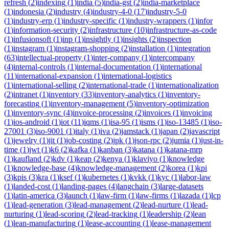
refresh
(
2
)
indexing
(
1
)
india
(
5
)
india-gst
(
2
)
india-marketplace
(
1
)
indonesia
(
2
)
industry
(
4
)
industry-4-0
(
17
)
industry-5-0
(
1
)
industry-erp
(
1
)
industry-specific
(
1
)
industry-wrappers
(
1
)
infor
(
1
)
information-security
(
2
)
infrastructure
(
10
)
infrastructure-as-code
(
1
)
infusionsoft
(
1
)
inp
(
1
)
insightly
(
1
)
insights
(
2
)
inspection
(
1
)
instagram
(
1
)
instagram-shopping
(
2
)
installation
(
1
)
integration
(
63
)
intellectual-property
(
1
)
inter-company
(
1
)
intercompany
(
4
)
internal-controls
(
1
)
internal-documentation
(
1
)
international
(
11
)
international-expansion
(
1
)
international-logistics
(
1
)
international-selling
(
2
)
international-trade
(
1
)
internationalization
(
2
)
intranet
(
1
)
inventory
(
33
)
inventory-analytics
(
1
)
inventory-
forecasting
(
1
)
inventory-management
(
5
)
inventory-optimization
(
1
)
inventory-sync
(
4
)
invoice-processing
(
2
)
invoices
(
1
)
invoicing
(
1
)
ios-android
(
1
)
iot
(
11
)
iqms
(
1
)
isa-95
(
1
)
isms
(
1
)
iso-13485
(
1
)
iso-
27001
(
3
)
iso-9001
(
1
)
italy
(
1
)
iva
(
2
)
jamstack
(
1
)
japan
(
2
)
javascript
(
1
)
jewelry
(
1
)
jit
(
1
)
job-costing
(
2
)
jpk
(
1
)
json-rpc
(
2
)
jumia
(
1
)
just-in-
time
(
1
)
jwt
(
1
)
k6
(
2
)
kafka
(
1
)
kanban
(
3
)
katana
(
1
)
katana-mrp
(
1
)
kaufland
(
2
)
kdv
(
1
)
keap
(
2
)
kenya
(
1
)
klaviyo
(
1
)
knowledge
(
1
)
knowledge-base
(
4
)
knowledge-management
(
2
)
korea
(
1
)
kpi
(
3
)
kpis
(
3
)
kra
(
1
)
ksef
(
1
)
kubernetes
(
1
)
kvkk
(
1
)
kyc
(
1
)
labor-law
(
1
)
landed-cost
(
1
)
landing-pages
(
4
)
langchain
(
3
)
large-datasets
(
1
)
latin-america
(
3
)
launch
(
1
)
law-firm
(
1
)
law-firms
(
1
)
lazada
(
1
)
lcp
(
1
)
lead-generation
(
3
)
lead-management
(
2
)
lead-nurture
(
1
)
lead-
nurturing
(
1
)
lead-scoring
(
2
)
lead-tracking
(
1
)
leadership
(
2
)
lean
(
1
)
lean-manufacturing
(
1
)
lease-accounting
(
1
)
lease-management