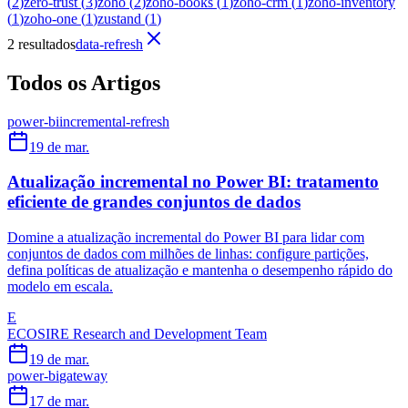
(
2
)
zero-trust
(
3
)
zoho
(
2
)
zoho-books
(
1
)
zoho-crm
(
1
)
zoho-inventory
(
1
)
zoho-one
(
1
)
zustand
(
1
)
2 resultados
data-refresh
Todos os Artigos
power-bi
incremental-refresh
19 de mar.
Atualização incremental no Power BI: tratamento
eficiente de grandes conjuntos de dados
Domine a atualização incremental do Power BI para lidar com
conjuntos de dados com milhões de linhas: configure partições,
defina políticas de atualização e mantenha o desempenho rápido do
modelo em escala.
E
ECOSIRE Research and Development Team
19 de mar.
power-bi
gateway
17 de mar.