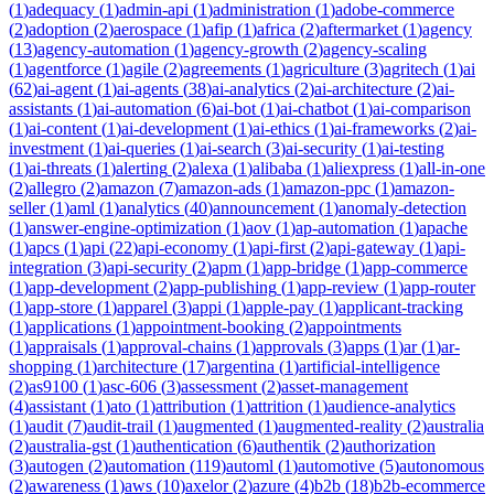
(
1
)
adequacy
(
1
)
admin-api
(
1
)
administration
(
1
)
adobe-commerce
(
2
)
adoption
(
2
)
aerospace
(
1
)
afip
(
1
)
africa
(
2
)
aftermarket
(
1
)
agency
(
13
)
agency-automation
(
1
)
agency-growth
(
2
)
agency-scaling
(
1
)
agentforce
(
1
)
agile
(
2
)
agreements
(
1
)
agriculture
(
3
)
agritech
(
1
)
ai
(
62
)
ai-agent
(
1
)
ai-agents
(
38
)
ai-analytics
(
2
)
ai-architecture
(
2
)
ai-
assistants
(
1
)
ai-automation
(
6
)
ai-bot
(
1
)
ai-chatbot
(
1
)
ai-comparison
(
1
)
ai-content
(
1
)
ai-development
(
1
)
ai-ethics
(
1
)
ai-frameworks
(
2
)
ai-
investment
(
1
)
ai-queries
(
1
)
ai-search
(
3
)
ai-security
(
1
)
ai-testing
(
1
)
ai-threats
(
1
)
alerting
(
2
)
alexa
(
1
)
alibaba
(
1
)
aliexpress
(
1
)
all-in-one
(
2
)
allegro
(
2
)
amazon
(
7
)
amazon-ads
(
1
)
amazon-ppc
(
1
)
amazon-
seller
(
1
)
aml
(
1
)
analytics
(
40
)
announcement
(
1
)
anomaly-detection
(
1
)
answer-engine-optimization
(
1
)
aov
(
1
)
ap-automation
(
1
)
apache
(
1
)
apcs
(
1
)
api
(
22
)
api-economy
(
1
)
api-first
(
2
)
api-gateway
(
1
)
api-
integration
(
3
)
api-security
(
2
)
apm
(
1
)
app-bridge
(
1
)
app-commerce
(
1
)
app-development
(
2
)
app-publishing
(
1
)
app-review
(
1
)
app-router
(
1
)
app-store
(
1
)
apparel
(
3
)
appi
(
1
)
apple-pay
(
1
)
applicant-tracking
(
1
)
applications
(
1
)
appointment-booking
(
2
)
appointments
(
1
)
appraisals
(
1
)
approval-chains
(
1
)
approvals
(
3
)
apps
(
1
)
ar
(
1
)
ar-
shopping
(
1
)
architecture
(
17
)
argentina
(
1
)
artificial-intelligence
(
2
)
as9100
(
1
)
asc-606
(
3
)
assessment
(
2
)
asset-management
(
4
)
assistant
(
1
)
ato
(
1
)
attribution
(
1
)
attrition
(
1
)
audience-analytics
(
1
)
audit
(
7
)
audit-trail
(
1
)
augmented
(
1
)
augmented-reality
(
2
)
australia
(
2
)
australia-gst
(
1
)
authentication
(
6
)
authentik
(
2
)
authorization
(
3
)
autogen
(
2
)
automation
(
119
)
automl
(
1
)
automotive
(
5
)
autonomous
(
2
)
awareness
(
1
)
aws
(
10
)
axelor
(
2
)
azure
(
4
)
b2b
(
18
)
b2b-ecommerce