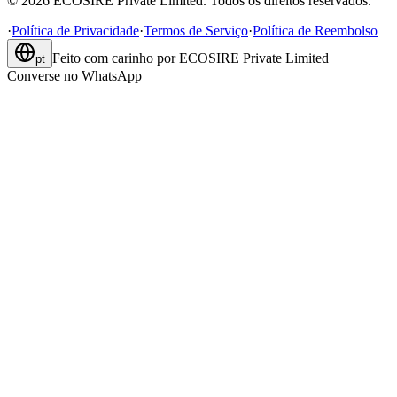
©
2026
ECOSIRE Private Limited. Todos os direitos reservados.
·
Política de Privacidade
·
Termos de Serviço
·
Política de Reembolso
Feito com carinho por
ECOSIRE Private Limited
pt
Converse no WhatsApp