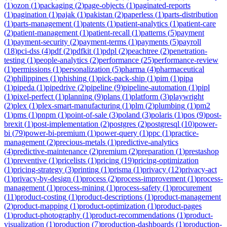
(
1
)
ozon
(
1
)
packaging
(
2
)
page-objects
(
1
)
paginated-reports
(
1
)
pagination
(
1
)
pajak
(
1
)
pakistan
(
2
)
paperless
(
1
)
parts-distribution
(
1
)
parts-management
(
1
)
patents
(
1
)
patient-analytics
(
1
)
patient-care
(
2
)
patient-management
(
1
)
patient-recall
(
1
)
patterns
(
5
)
payment
(
1
)
payment-security
(
2
)
payment-terms
(
1
)
payments
(
5
)
payroll
(
18
)
pci-dss
(
4
)
pdf
(
2
)
pdfkit
(
1
)
pdpl
(
2
)
peachtree
(
2
)
penetration-
testing
(
1
)
people-analytics
(
2
)
performance
(
25
)
performance-review
(
1
)
permissions
(
1
)
personalization
(
5
)
pharma
(
4
)
pharmaceutical
(
2
)
philippines
(
1
)
phishing
(
1
)
pick-pack-ship
(
1
)
pim
(
1
)
pipa
(
1
)
pipeda
(
1
)
pipedrive
(
2
)
pipeline
(
9
)
pipeline-automation
(
1
)
pipl
(
1
)
pixel-perfect
(
1
)
planning
(
9
)
plans
(
1
)
platform
(
3
)
playwright
(
2
)
plex
(
1
)
plex-smart-manufacturing
(
1
)
plm
(
2
)
plumbing
(
1
)
pm2
(
1
)
pms
(
1
)
pnpm
(
1
)
point-of-sale
(
3
)
poland
(
3
)
polaris
(
1
)
pos
(
9
)
post-
brexit
(
1
)
post-implementation
(
2
)
postgres
(
2
)
postgresql
(
10
)
power-
bi
(
79
)
power-bi-premium
(
1
)
power-query
(
1
)
ppc
(
1
)
practice-
management
(
2
)
precious-metals
(
1
)
predictive-analytics
(
4
)
predictive-maintenance
(
2
)
premium
(
2
)
preparation
(
1
)
prestashop
(
1
)
preventive
(
1
)
pricelists
(
1
)
pricing
(
19
)
pricing-optimization
(
1
)
pricing-strategy
(
3
)
printing
(
1
)
prisma
(
1
)
privacy
(
12
)
privacy-act
(
1
)
privacy-by-design
(
1
)
process
(
2
)
process-improvement
(
1
)
process-
management
(
1
)
process-mining
(
1
)
process-safety
(
1
)
procurement
(
11
)
product-costing
(
1
)
product-descriptions
(
1
)
product-management
(
2
)
product-mapping
(
1
)
product-optimization
(
1
)
product-pages
(
1
)
product-photography
(
1
)
product-recommendations
(
1
)
product-
visualization
(
1
)
production
(
7
)
production-dashboards
(
1
)
production-