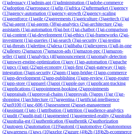
(
1
)
adequacy
(
1
)
admin-api
(
1
)
administration
(
1
)
adobe-commerce
(
2
)
adoption
(
2
)
aerospace
(
1
)
afip
(
1
)
africa
(
2
)
aftermarket
(
1
)
agency
(
13
)
agency-automation
(
1
)
agency-growth
(
2
)
agency-scaling
(
1
)
agentforce
(
1
)
agile
(
2
)
agreements
(
1
)
agriculture
(
3
)
agritech
(
1
)
ai
(
62
)
ai-agent
(
1
)
ai-agents
(
38
)
ai-analytics
(
2
)
ai-architecture
(
2
)
ai-
assistants
(
1
)
ai-automation
(
6
)
ai-bot
(
1
)
ai-chatbot
(
1
)
ai-comparison
(
1
)
ai-content
(
1
)
ai-development
(
1
)
ai-ethics
(
1
)
ai-frameworks
(
2
)
ai-
investment
(
1
)
ai-queries
(
1
)
ai-search
(
3
)
ai-security
(
1
)
ai-testing
(
1
)
ai-threats
(
1
)
alerting
(
2
)
alexa
(
1
)
alibaba
(
1
)
aliexpress
(
1
)
all-in-one
(
2
)
allegro
(
2
)
amazon
(
7
)
amazon-ads
(
1
)
amazon-ppc
(
1
)
amazon-
seller
(
1
)
aml
(
1
)
analytics
(
40
)
announcement
(
1
)
anomaly-detection
(
1
)
answer-engine-optimization
(
1
)
aov
(
1
)
ap-automation
(
1
)
apache
(
1
)
apcs
(
1
)
api
(
22
)
api-economy
(
1
)
api-first
(
2
)
api-gateway
(
1
)
api-
integration
(
3
)
api-security
(
2
)
apm
(
1
)
app-bridge
(
1
)
app-commerce
(
1
)
app-development
(
2
)
app-publishing
(
1
)
app-review
(
1
)
app-router
(
1
)
app-store
(
1
)
apparel
(
3
)
appi
(
1
)
apple-pay
(
1
)
applicant-tracking
(
1
)
applications
(
1
)
appointment-booking
(
2
)
appointments
(
1
)
appraisals
(
1
)
approval-chains
(
1
)
approvals
(
3
)
apps
(
1
)
ar
(
1
)
ar-
shopping
(
1
)
architecture
(
17
)
argentina
(
1
)
artificial-intelligence
(
2
)
as9100
(
1
)
asc-606
(
3
)
assessment
(
2
)
asset-management
(
4
)
assistant
(
1
)
ato
(
1
)
attribution
(
1
)
attrition
(
1
)
audience-analytics
(
1
)
audit
(
7
)
audit-trail
(
1
)
augmented
(
1
)
augmented-reality
(
2
)
australia
(
2
)
australia-gst
(
1
)
authentication
(
6
)
authentik
(
2
)
authorization
(
3
)
autogen
(
2
)
automation
(
119
)
automl
(
1
)
automotive
(
5
)
autonomous
(
2
)
awareness
(
1
)
aws
(
10
)
axelor
(
2
)
azure
(
4
)
b2b
(
18
)
b2b-ecommerce