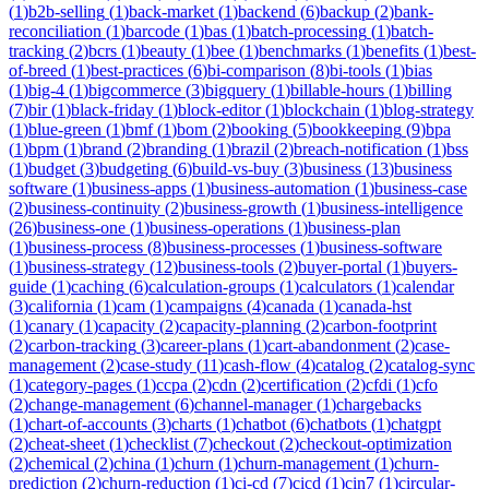
(
1
)
b2b-selling
(
1
)
back-market
(
1
)
backend
(
6
)
backup
(
2
)
bank-
reconciliation
(
1
)
barcode
(
1
)
bas
(
1
)
batch-processing
(
1
)
batch-
tracking
(
2
)
bcrs
(
1
)
beauty
(
1
)
bee
(
1
)
benchmarks
(
1
)
benefits
(
1
)
best-
of-breed
(
1
)
best-practices
(
6
)
bi-comparison
(
8
)
bi-tools
(
1
)
bias
(
1
)
big-4
(
1
)
bigcommerce
(
3
)
bigquery
(
1
)
billable-hours
(
1
)
billing
(
7
)
bir
(
1
)
black-friday
(
1
)
block-editor
(
1
)
blockchain
(
1
)
blog-strategy
(
1
)
blue-green
(
1
)
bmf
(
1
)
bom
(
2
)
booking
(
5
)
bookkeeping
(
9
)
bpa
(
1
)
bpm
(
1
)
brand
(
2
)
branding
(
1
)
brazil
(
2
)
breach-notification
(
1
)
bss
(
1
)
budget
(
3
)
budgeting
(
6
)
build-vs-buy
(
3
)
business
(
13
)
business
software
(
1
)
business-apps
(
1
)
business-automation
(
1
)
business-case
(
2
)
business-continuity
(
2
)
business-growth
(
1
)
business-intelligence
(
26
)
business-one
(
1
)
business-operations
(
1
)
business-plan
(
1
)
business-process
(
8
)
business-processes
(
1
)
business-software
(
1
)
business-strategy
(
12
)
business-tools
(
2
)
buyer-portal
(
1
)
buyers-
guide
(
1
)
caching
(
6
)
calculation-groups
(
1
)
calculators
(
1
)
calendar
(
3
)
california
(
1
)
cam
(
1
)
campaigns
(
4
)
canada
(
1
)
canada-hst
(
1
)
canary
(
1
)
capacity
(
2
)
capacity-planning
(
2
)
carbon-footprint
(
2
)
carbon-tracking
(
3
)
career-plans
(
1
)
cart-abandonment
(
2
)
case-
management
(
2
)
case-study
(
11
)
cash-flow
(
4
)
catalog
(
2
)
catalog-sync
(
1
)
category-pages
(
1
)
ccpa
(
2
)
cdn
(
2
)
certification
(
2
)
cfdi
(
1
)
cfo
(
2
)
change-management
(
6
)
channel-manager
(
1
)
chargebacks
(
1
)
chart-of-accounts
(
3
)
charts
(
1
)
chatbot
(
6
)
chatbots
(
1
)
chatgpt
(
2
)
cheat-sheet
(
1
)
checklist
(
7
)
checkout
(
2
)
checkout-optimization
(
2
)
chemical
(
2
)
china
(
1
)
churn
(
1
)
churn-management
(
1
)
churn-
prediction
(
2
)
churn-reduction
(
1
)
ci-cd
(
7
)
cicd
(
1
)
cin7
(
1
)
circular-