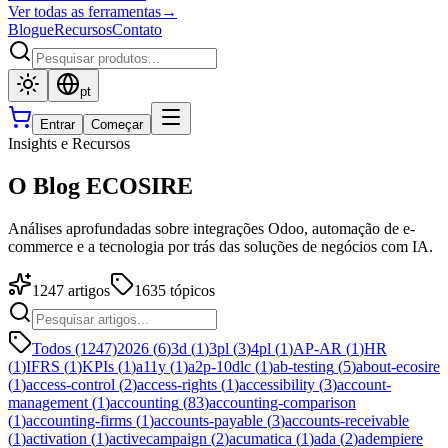
Ver todas as ferramentas
→
Blogue
Recursos
Contato
pt
Entrar
Começar
Insights e Recursos
O Blog ECOSIRE
Análises aprofundadas sobre integrações Odoo, automação de e-
commerce e a tecnologia por trás das soluções de negócios com IA.
1247
artigos
1635
tópicos
Todos (1247)
2026
(
6
)
3d
(
1
)
3pl
(
3
)
4pl
(
1
)
AP-AR
(
1
)
HR
(
1
)
IFRS
(
1
)
KPIs
(
1
)
a11y
(
1
)
a2p-10dlc
(
1
)
ab-testing
(
5
)
about-ecosire
(
1
)
access-control
(
2
)
access-rights
(
1
)
accessibility
(
3
)
account-
management
(
1
)
accounting
(
83
)
accounting-comparison
(
1
)
accounting-firms
(
1
)
accounts-payable
(
3
)
accounts-receivable
(
1
)
activation
(
1
)
activecampaign
(
2
)
acumatica
(
1
)
ada
(
2
)
adempiere