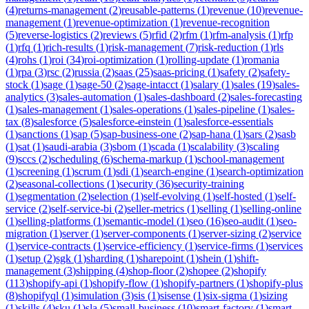
(
4
)
returns-management
(
2
)
reusable-patterns
(
1
)
revenue
(
10
)
revenue-
management
(
1
)
revenue-optimization
(
1
)
revenue-recognition
(
5
)
reverse-logistics
(
2
)
reviews
(
5
)
rfid
(
2
)
rfm
(
1
)
rfm-analysis
(
1
)
rfp
(
1
)
rfq
(
1
)
rich-results
(
1
)
risk-management
(
7
)
risk-reduction
(
1
)
rls
(
4
)
rohs
(
1
)
roi
(
34
)
roi-optimization
(
1
)
rolling-update
(
1
)
romania
(
1
)
rpa
(
3
)
rsc
(
2
)
russia
(
2
)
saas
(
25
)
saas-pricing
(
1
)
safety
(
2
)
safety-
stock
(
1
)
sage
(
1
)
sage-50
(
2
)
sage-intacct
(
1
)
salary
(
1
)
sales
(
19
)
sales-
analytics
(
3
)
sales-automation
(
1
)
sales-dashboard
(
2
)
sales-forecasting
(
1
)
sales-management
(
1
)
sales-operations
(
1
)
sales-pipeline
(
1
)
sales-
tax
(
8
)
salesforce
(
5
)
salesforce-einstein
(
1
)
salesforce-essentials
(
1
)
sanctions
(
1
)
sap
(
5
)
sap-business-one
(
2
)
sap-hana
(
1
)
sars
(
2
)
sasb
(
1
)
sat
(
1
)
saudi-arabia
(
3
)
sbom
(
1
)
scada
(
1
)
scalability
(
3
)
scaling
(
9
)
sccs
(
2
)
scheduling
(
6
)
schema-markup
(
1
)
school-management
(
1
)
screening
(
1
)
scrum
(
1
)
sdi
(
1
)
search-engine
(
1
)
search-optimization
(
2
)
seasonal-collections
(
1
)
security
(
36
)
security-training
(
1
)
segmentation
(
2
)
selection
(
1
)
self-evolving
(
1
)
self-hosted
(
1
)
self-
service
(
2
)
self-service-bi
(
2
)
seller-metrics
(
1
)
selling
(
1
)
selling-online
(
1
)
selling-platforms
(
1
)
semantic-model
(
1
)
seo
(
16
)
seo-audit
(
1
)
seo-
migration
(
1
)
server
(
1
)
server-components
(
1
)
server-sizing
(
2
)
service
(
1
)
service-contracts
(
1
)
service-efficiency
(
1
)
service-firms
(
1
)
services
(
1
)
setup
(
2
)
sgk
(
1
)
sharding
(
1
)
sharepoint
(
1
)
shein
(
1
)
shift-
management
(
3
)
shipping
(
4
)
shop-floor
(
2
)
shopee
(
2
)
shopify
(
113
)
shopify-api
(
1
)
shopify-flow
(
1
)
shopify-partners
(
1
)
shopify-plus
(
8
)
shopifyql
(
1
)
simulation
(
3
)
sis
(
1
)
sisense
(
1
)
six-sigma
(
1
)
sizing
(
1
)
skills
(
4
)
sku
(
1
)
sla
(
5
)
small-business
(
10
)
smart-factory
(
1
)
smart-