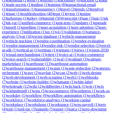
(
3
)
tokopedia
(
1
)
tools
(
1
)
tourism
(
1
)
traceability
(
6
)
tracking
(
2
)
trade
(
1
)
trade-secrets
(
1
)
trading
(
1
)
training
(
8
)
transactional-email
(
1
)
transformation
(
1
)
transparency
(
3
)
travel
(
3
)
trends
(
2
)
trendyol
(
1
)
triage
(
1
)
troubleshooting
(
40
)
trust
(
1
)
tryton
(
1
)
tuning
(
2
)
turborepo
(
1
)
turkey
(
4
)
tutorial
(
50
)
typescript
(
4
)
uae
(
3
)
uat
(
1
)
uk
(
2
)
uk-vat
(
1
)
unified-commerce
(
1
)
unit-tests
(
1
)
updates
(
1
)
upgrade
(
3
)
upsell
(
1
)
upselling
(
1
)
user-acquisition
(
1
)
user-adoption
(
2
)
user-
experience
(
3
)
utilization
(
1
)
ux
(
1
)
v4
(
1
)
validation
(
1
)
variance-
analysis
(
1
)
vat
(
16
)
vector-database
(
1
)
vehicle-management
(
1
)
vehicle-tracking
(
1
)
vendor-coordination
(
1
)
vendor-evaluation
(
1
)
vendor-management
(
4
)
vendor-risk
(
1
)
vendor-selection
(
2
)
vercel-
ai-sdk
(
1
)
vertical-ai
(
1
)
vertipaq
(
1
)
vietnam
(
1
)
views
(
1
)
vision-2030
(
1
)
visual-merchandising
(
1
)
vitest
(
1
)
voice-ai
(
1
)
voice-commerce
(
2
)
voice-search
(
1
)
vulnerability
(
1
)
waf
(
1
)
walmart
(
3
)
walmart-
marketplace
(
1
)
warehouse
(
13
)
warehouse-automation
(
2
)
warehouse-management
(
1
)
wasm
(
1
)
waste-reduction
(
2
)
watsonx-
orchestrate
(
1
)
wave
(
2
)
wayfair
(
2
)
wcag
(
2
)
web
(
1
)
web-design
(
2
)
web-development
(
1
)
web-scraping
(
1
)
web3
(
1
)
webhooks
(
7
)
website
(
1
)
website-builder
(
1
)
whatsapp
(
1
)
white-label
(
6
)
wholesale
(
12
)
wiki
(
2
)
wildberries
(
1
)
win-back
(
1
)
wip
(
1
)
wix
(
2
)
wkhtmltopdf
(
1
)
wms
(
5
)
woocommerce
(
8
)
wordpress
(
1
)
work-os
(
1
)
workday
(
1
)
workflow
(
9
)
workflow-automation
(
1
)
workflows
(
2
)
workforce
(
7
)
workforce-analytics
(
1
)
working-capital
(
1
)
workplace
(
1
)
workshops
(
1
)
workspace
(
1
)
wps-payroll
(
1
)
xero
(
4
)
xml
(
1
)
xml-rpc
(
3
)
zalando
(
5
)
zapier
(
3
)
zatca
(
2
)
zero-downtime