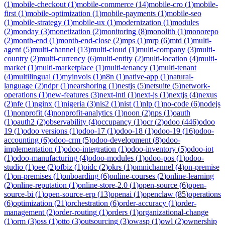
(
1
)
mobile-checkout
(
1
)
mobile-commerce
(
14
)
mobile-cro
(
1
)
mobile-
first
(
1
)
mobile-optimization
(
1
)
mobile-payments
(
1
)
mobile-seo
(
1
)
mobile-strategy
(
1
)
mobile-ux
(
1
)
modernization
(
1
)
modules
(
2
)
monday
(
3
)
monetization
(
2
)
monitoring
(
8
)
monolith
(
1
)
monorepo
(
2
)
month-end
(
1
)
month-end-close
(
2
)
mps
(
1
)
mrp
(
6
)
mtd
(
1
)
multi-
agent
(
5
)
multi-channel
(
13
)
multi-cloud
(
1
)
multi-company
(
3
)
multi-
country
(
2
)
multi-currency
(
6
)
multi-entity
(
2
)
multi-location
(
4
)
multi-
market
(
1
)
multi-marketplace
(
1
)
multi-tenancy
(
1
)
multi-tenant
(
4
)
multilingual
(
1
)
myinvois
(
1
)
n8n
(
1
)
native-app
(
1
)
natural-
language
(
2
)
ndpr
(
1
)
nearshoring
(
1
)
nestjs
(
5
)
netsuite
(
5
)
network-
operations
(
1
)
new-features
(
3
)
next-intl
(
1
)
next-js
(
1
)
nextjs
(
4
)
nexus
(
2
)
nfe
(
1
)
nginx
(
1
)
nigeria
(
3
)
nis2
(
1
)
nist
(
1
)
nlp
(
1
)
no-code
(
6
)
nodejs
(
1
)
nonprofit
(
4
)
nonprofit-analytics
(
1
)
noon
(
2
)
nps
(
1
)
oauth
(
1
)
oauth2
(
2
)
observability
(
4
)
occupancy
(
1
)
ocr
(
2
)
odoo
(
446
)
odoo
19
(
1
)
odoo versions
(
1
)
odoo-17
(
1
)
odoo-18
(
1
)
odoo-19
(
16
)
odoo-
accounting
(
6
)
odoo-crm
(
5
)
odoo-development
(
8
)
odoo-
implementation
(
1
)
odoo-integration
(
1
)
odoo-inventory
(
5
)
odoo-iot
(
1
)
odoo-manufacturing
(
4
)
odoo-modules
(
1
)
odoo-pos
(
1
)
odoo-
studio
(
1
)
oee
(
2
)
ofbiz
(
1
)
oidc
(
2
)
okrs
(
1
)
omnichannel
(
4
)
on-premise
(
1
)
on-premises
(
1
)
onboarding
(
6
)
online-courses
(
2
)
online-learning
(
2
)
online-reputation
(
1
)
online-store-2.0
(
1
)
open-source
(
6
)
open-
source-bi
(
1
)
open-source-erp
(
13
)
openai
(
1
)
openclaw
(
85
)
operations
(
6
)
optimization
(
21
)
orchestration
(
6
)
order-accuracy
(
1
)
order-
management
(
2
)
order-routing
(
1
)
orders
(
1
)
organizational-change
(
1
)
orm
(
3
)
oss
(
1
)
otto
(
3
)
outsourcing
(
3
)
owasp
(
1
)
owl
(
2
)
ownership