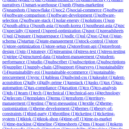
narratives
(
1
)
smart-warehouse
(
1
)
smb
(
9
)
sms-marketing
(
5
)
snapshots
(
1
)
snowflake
(
1
)
soc2
(
5
)
social-commerce
(
5
)
software
(
4
)
software-comparison
(
1
)
software-development
(
1
)
software-
selection
(
2
)
software-stack
(
1
)
solar-energy
(
1
)
solutions
(
1
)
sop
(
2
)
south-africa
(
3
)
south-asia
(
1
)
south-korea
(
1
)
southeast-asia
(
2
)
spc
(
1
)
specialty
(
1
)
speed
(
1
)
speed-optimization
(
2
)
spot
(
1
)
spreadsheets
(
1
)
sql
(
2
)
square
(
1
)
squarespace
(
1
)
ssdlc
(
1
)
ssl
(
2
)
sso
(
2
)
sst
(
1
)
star-
schema
(
2
)
startup
(
2
)
state-management
(
1
)
stock-control
(
1
)
store
(
1
)
store-optimization
(
1
)
store-setup
(
2
)
storefront-api
(
3
)
storefront-
design
(
1
)
stp
(
1
)
strategy
(
35
)
streaming
(
4
)
stress-test
(
1
)
stress-testing
(
1
)
stripe
(
2
)
structured-data
(
1
)
student-management
(
2
)
student-
performance
(
1
)
studio
(
3
)
subscriber
(
1
)
subscription
(
2
)
subscriptions
(
6
)
supplier
(
1
)
supply-chain
(
28
)
support
(
6
)
surveys
(
1
)
sustainability
(
14
)
sustainability-roi
(
1
)
sustainable-ecommerce
(
1
)
sustainable-
procurement
(
1
)
sync
(
1
)
tableau
(
3
)
tailwind-css
(
1
)
takealot
(
1
)
talent-
acquisition
(
2
)
tally
(
4
)
tally-prime
(
1
)
tanstack
(
1
)
tasks
(
1
)
tax
(
5
)
tax-
automation
(
2
)
tax-compliance
(
3
)
taxation
(
1
)
tco
(
5
)
tco-analysis
(
1
)
tds
(
1
)
team
(
1
)
tech
(
1
)
technical
(
1
)
technical-seo
(
4
)
technology
(
2
)
telecom
(
3
)
templates
(
3
)
temu
(
1
)
terraform
(
1
)
territory-
management
(
1
)
testing
(
7
)
text-messaging
(
1
)
textile
(
2
)
theme-
customization
(
1
)
theme-development
(
2
)
themes
(
1
)
theory-of-
constraints
(
1
)
third-party
(
1
)
throttling
(
1
)
ticketing
(
1
)
ticketing-
system
(
1
)
tiktok
(
1
)
tiktok-shop
(
4
)
time-off
(
1
)
time-to-market
(
1
)
time-tracking
(
2
)
timeline
(
5
)
timesheets
(
2
)
tms
(
1
)
toast
(
1
)
tokens