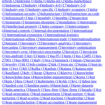
refresh
(
2
)
indexing
(
1
)
india
(
5
)
india-gst
(
2
)
india-marketplace
(
1
)
indonesia
(
2
)
industry
(
4
)
industry-4-0
(
17
)
industry-5-0
(
1
)
industry-erp
(
1
)
industry-specific
(
1
)
industry-wrappers
(
1
)
infor
(
1
)
information-security
(
2
)
infrastructure
(
10
)
infrastructure-as-code
(
1
)
infusionsoft
(
1
)
inp
(
1
)
insightly
(
1
)
insights
(
2
)
inspection
(
1
)
instagram
(
1
)
instagram-shopping
(
2
)
installation
(
1
)
integration
(
63
)
intellectual-property
(
1
)
inter-company
(
1
)
intercompany
(
4
)
internal-controls
(
1
)
internal-documentation
(
1
)
international
(
11
)
international-expansion
(
1
)
international-logistics
(
1
)
international-selling
(
2
)
international-trade
(
1
)
internationalization
(
2
)
intranet
(
1
)
inventory
(
33
)
inventory-analytics
(
1
)
inventory-
forecasting
(
1
)
inventory-management
(
5
)
inventory-optimization
(
1
)
inventory-sync
(
4
)
invoice-processing
(
2
)
invoices
(
1
)
invoicing
(
1
)
ios-android
(
1
)
iot
(
11
)
iqms
(
1
)
isa-95
(
1
)
isms
(
1
)
iso-13485
(
1
)
iso-
27001
(
3
)
iso-9001
(
1
)
italy
(
1
)
iva
(
2
)
jamstack
(
1
)
japan
(
2
)
javascript
(
1
)
jewelry
(
1
)
jit
(
1
)
job-costing
(
2
)
jpk
(
1
)
json-rpc
(
2
)
jumia
(
1
)
just-in-
time
(
1
)
jwt
(
1
)
k6
(
2
)
kafka
(
1
)
kanban
(
3
)
katana
(
1
)
katana-mrp
(
1
)
kaufland
(
2
)
kdv
(
1
)
keap
(
2
)
kenya
(
1
)
klaviyo
(
1
)
knowledge
(
1
)
knowledge-base
(
4
)
knowledge-management
(
2
)
korea
(
1
)
kpi
(
3
)
kpis
(
3
)
kra
(
1
)
ksef
(
1
)
kubernetes
(
1
)
kvkk
(
1
)
kyc
(
1
)
labor-law
(
1
)
landed-cost
(
1
)
landing-pages
(
4
)
langchain
(
3
)
large-datasets
(
1
)
latin-america
(
3
)
launch
(
1
)
law-firm
(
1
)
law-firms
(
1
)
lazada
(
1
)
lcp
(
1
)
lead-generation
(
3
)
lead-management
(
2
)
lead-nurture
(
1
)
lead-
nurturing
(
1
)
lead-scoring
(
2
)
lead-tracking
(
1
)
leadership
(
2
)
lean
(
1
)
lean-manufacturing
(
1
)
lease-accounting
(
1
)
lease-management