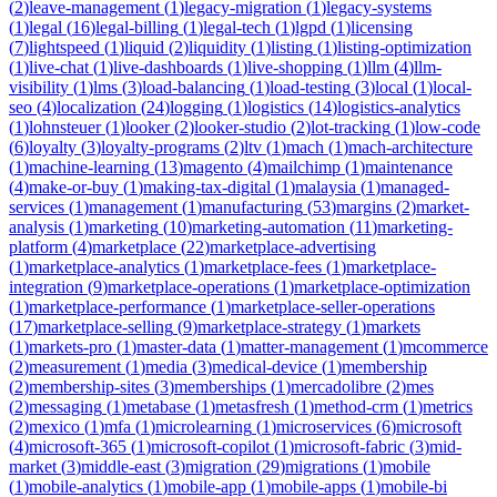
(
2
)
leave-management
(
1
)
legacy-migration
(
1
)
legacy-systems
(
1
)
legal
(
16
)
legal-billing
(
1
)
legal-tech
(
1
)
lgpd
(
1
)
licensing
(
7
)
lightspeed
(
1
)
liquid
(
2
)
liquidity
(
1
)
listing
(
1
)
listing-optimization
(
1
)
live-chat
(
1
)
live-dashboards
(
1
)
live-shopping
(
1
)
llm
(
4
)
llm-
visibility
(
1
)
lms
(
3
)
load-balancing
(
1
)
load-testing
(
3
)
local
(
1
)
local-
seo
(
4
)
localization
(
24
)
logging
(
1
)
logistics
(
14
)
logistics-analytics
(
1
)
lohnsteuer
(
1
)
looker
(
2
)
looker-studio
(
2
)
lot-tracking
(
1
)
low-code
(
6
)
loyalty
(
3
)
loyalty-programs
(
2
)
ltv
(
1
)
mach
(
1
)
mach-architecture
(
1
)
machine-learning
(
13
)
magento
(
4
)
mailchimp
(
1
)
maintenance
(
4
)
make-or-buy
(
1
)
making-tax-digital
(
1
)
malaysia
(
1
)
managed-
services
(
1
)
management
(
1
)
manufacturing
(
53
)
margins
(
2
)
market-
analysis
(
1
)
marketing
(
10
)
marketing-automation
(
11
)
marketing-
platform
(
4
)
marketplace
(
22
)
marketplace-advertising
(
1
)
marketplace-analytics
(
1
)
marketplace-fees
(
1
)
marketplace-
integration
(
9
)
marketplace-operations
(
1
)
marketplace-optimization
(
1
)
marketplace-performance
(
1
)
marketplace-seller-operations
(
17
)
marketplace-selling
(
9
)
marketplace-strategy
(
1
)
markets
(
1
)
markets-pro
(
1
)
master-data
(
1
)
matter-management
(
1
)
mcommerce
(
2
)
measurement
(
1
)
media
(
3
)
medical-device
(
1
)
membership
(
2
)
membership-sites
(
3
)
memberships
(
1
)
mercadolibre
(
2
)
mes
(
2
)
messaging
(
1
)
metabase
(
1
)
metasfresh
(
1
)
method-crm
(
1
)
metrics
(
2
)
mexico
(
1
)
mfa
(
1
)
microlearning
(
1
)
microservices
(
6
)
microsoft
(
4
)
microsoft-365
(
1
)
microsoft-copilot
(
1
)
microsoft-fabric
(
3
)
mid-
market
(
3
)
middle-east
(
3
)
migration
(
29
)
migrations
(
1
)
mobile
(
1
)
mobile-analytics
(
1
)
mobile-app
(
1
)
mobile-apps
(
1
)
mobile-bi