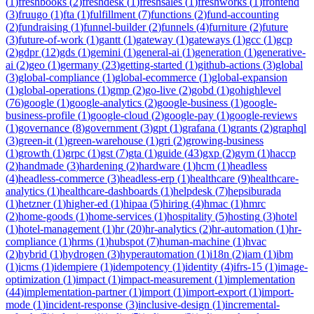
(
1
)
freshbooks
(
2
)
freshdesk
(
1
)
freshsales
(
1
)
freshworks
(
1
)
frontend
(
3
)
fruugo
(
1
)
fta
(
1
)
fulfillment
(
7
)
functions
(
2
)
fund-accounting
(
2
)
fundraising
(
1
)
funnel-builder
(
2
)
funnels
(
4
)
furniture
(
2
)
future
(
3
)
future-of-work
(
1
)
gantt
(
1
)
gateway
(
1
)
gateways
(
1
)
gcc
(
1
)
gcp
(
2
)
gdpr
(
12
)
gds
(
1
)
gemini
(
1
)
general-ai
(
1
)
generation
(
1
)
generative-
ai
(
2
)
geo
(
1
)
germany
(
23
)
getting-started
(
1
)
github-actions
(
3
)
global
(
3
)
global-compliance
(
1
)
global-ecommerce
(
1
)
global-expansion
(
1
)
global-operations
(
1
)
gmp
(
2
)
go-live
(
2
)
gobd
(
1
)
gohighlevel
(
76
)
google
(
1
)
google-analytics
(
2
)
google-business
(
1
)
google-
business-profile
(
1
)
google-cloud
(
2
)
google-pay
(
1
)
google-reviews
(
1
)
governance
(
8
)
government
(
3
)
gpt
(
1
)
grafana
(
1
)
grants
(
2
)
graphql
(
3
)
green-it
(
1
)
green-warehouse
(
1
)
gri
(
2
)
growing-business
(
1
)
growth
(
1
)
grpc
(
1
)
gst
(
7
)
gta
(
1
)
guide
(
43
)
gxp
(
2
)
gym
(
1
)
haccp
(
2
)
handmade
(
3
)
hardening
(
2
)
hardware
(
1
)
hcm
(
1
)
headless
(
4
)
headless-commerce
(
3
)
headless-erp
(
1
)
healthcare
(
9
)
healthcare-
analytics
(
1
)
healthcare-dashboards
(
1
)
helpdesk
(
7
)
hepsiburada
(
1
)
hetzner
(
1
)
higher-ed
(
1
)
hipaa
(
5
)
hiring
(
4
)
hmac
(
1
)
hmrc
(
2
)
home-goods
(
1
)
home-services
(
1
)
hospitality
(
5
)
hosting
(
3
)
hotel
(
1
)
hotel-management
(
1
)
hr
(
20
)
hr-analytics
(
2
)
hr-automation
(
1
)
hr-
compliance
(
1
)
hrms
(
1
)
hubspot
(
7
)
human-machine
(
1
)
hvac
(
2
)
hybrid
(
1
)
hydrogen
(
3
)
hyperautomation
(
1
)
i18n
(
2
)
iam
(
1
)
ibm
(
1
)
icms
(
1
)
idempiere
(
1
)
idempotency
(
1
)
identity
(
4
)
ifrs-15
(
1
)
image-
optimization
(
1
)
impact
(
1
)
impact-measurement
(
1
)
implementation
(
44
)
implementation-partner
(
1
)
import
(
1
)
import-export
(
1
)
import-
mode
(
1
)
incident-response
(
3
)
inclusive-design
(
1
)
incremental-