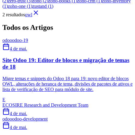
(
2
)
zero-trust
(
3
)
zoho
(
2
)
zoho-books
(
1
)
zoho-crm
(
1
)
zoho-inventory
(
1
)
zoho-one
(
1
)
zustand
(
1
)
2 resultados
owl
Todos os Artigos
odoo
odoo-19
4 de mai.
Site Odoo 19: Editor de blocos e migração de temas
de 18
Migre temas e snippets do Odoo 18 para 19: novo editor de blocos
OWL, alterações de herança de tema, divisões de pacotes de ativos e
lista de verificação de SEO para módulo de site.
E
ECOSIRE Research and Development Team
4 de mai.
odoo
odoo-development
4 de mai.