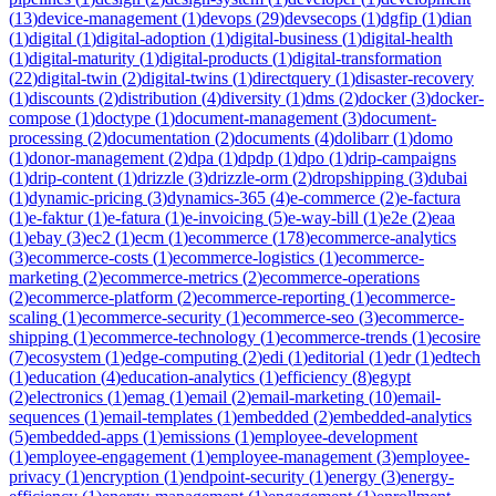
(
13
)
device-management
(
1
)
devops
(
29
)
devsecops
(
1
)
dgfip
(
1
)
dian
(
1
)
digital
(
1
)
digital-adoption
(
1
)
digital-business
(
1
)
digital-health
(
1
)
digital-maturity
(
1
)
digital-products
(
1
)
digital-transformation
(
22
)
digital-twin
(
2
)
digital-twins
(
1
)
directquery
(
1
)
disaster-recovery
(
1
)
discounts
(
2
)
distribution
(
4
)
diversity
(
1
)
dms
(
2
)
docker
(
3
)
docker-
compose
(
1
)
doctype
(
1
)
document-management
(
3
)
document-
processing
(
2
)
documentation
(
2
)
documents
(
4
)
dolibarr
(
1
)
domo
(
1
)
donor-management
(
2
)
dpa
(
1
)
dpdp
(
1
)
dpo
(
1
)
drip-campaigns
(
1
)
drip-content
(
1
)
drizzle
(
3
)
drizzle-orm
(
2
)
dropshipping
(
3
)
dubai
(
1
)
dynamic-pricing
(
3
)
dynamics-365
(
4
)
e-commerce
(
2
)
e-factura
(
1
)
e-faktur
(
1
)
e-fatura
(
1
)
e-invoicing
(
5
)
e-way-bill
(
1
)
e2e
(
2
)
eaa
(
1
)
ebay
(
3
)
ec2
(
1
)
ecm
(
1
)
ecommerce
(
178
)
ecommerce-analytics
(
3
)
ecommerce-costs
(
1
)
ecommerce-logistics
(
1
)
ecommerce-
marketing
(
2
)
ecommerce-metrics
(
2
)
ecommerce-operations
(
2
)
ecommerce-platform
(
2
)
ecommerce-reporting
(
1
)
ecommerce-
scaling
(
1
)
ecommerce-security
(
1
)
ecommerce-seo
(
3
)
ecommerce-
shipping
(
1
)
ecommerce-technology
(
1
)
ecommerce-trends
(
1
)
ecosire
(
7
)
ecosystem
(
1
)
edge-computing
(
2
)
edi
(
1
)
editorial
(
1
)
edr
(
1
)
edtech
(
1
)
education
(
4
)
education-analytics
(
1
)
efficiency
(
8
)
egypt
(
2
)
electronics
(
1
)
emag
(
1
)
email
(
2
)
email-marketing
(
10
)
email-
sequences
(
1
)
email-templates
(
1
)
embedded
(
2
)
embedded-analytics
(
5
)
embedded-apps
(
1
)
emissions
(
1
)
employee-development
(
1
)
employee-engagement
(
1
)
employee-management
(
3
)
employee-
privacy
(
1
)
encryption
(
1
)
endpoint-security
(
1
)
energy
(
3
)
energy-