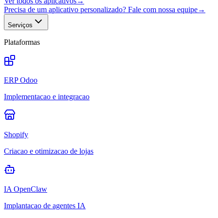
Ver todos os aplicativos
→
Precisa de um aplicativo personalizado? Fale com nossa equipe
→
Serviços
Plataformas
ERP Odoo
Implementacao e integracao
Shopify
Criacao e otimizacao de lojas
IA OpenClaw
Implantacao de agentes IA