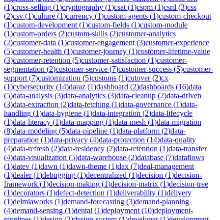
(
1
)
cross-selling
(
1
)
cryptography
(
1
)
csat
(
1
)
cspm
(
1
)
csrd
(
3
)
css
(
2
)
csv
(
1
)
culture
(
1
)
currency
(
1
)
custom-agents
(
1
)
custom-checkout
(
1
)
custom-development
(
1
)
custom-fields
(
1
)
custom-module
(
1
)
custom-orders
(
2
)
custom-skills
(
2
)
customer-analytics
(
2
)
customer-data
(
1
)
customer-engagement
(
3
)
customer-experience
(
5
)
customer-health
(
1
)
customer-journey
(
1
)
customer-lifetime-value
(
3
)
customer-retention
(
5
)
customer-satisfaction
(
1
)
customer-
segmentation
(
2
)
customer-service
(
7
)
customer-success
(
5
)
customer-
support
(
7
)
customization
(
5
)
customs
(
1
)
cutover
(
2
)
cx
(
1
)
cybersecurity
(
14
)
daraz
(
1
)
dashboard
(
2
)
dashboards
(
16
)
data
(
5
)
data-analysis
(
3
)
data-analytics
(
3
)
data-cleanup
(
2
)
data-driven
(
3
)
data-extraction
(
2
)
data-fetching
(
1
)
data-governance
(
1
)
data-
handling
(
1
)
data-hygiene
(
1
)
data-integration
(
2
)
data-lifecycle
(
1
)
data-literacy
(
1
)
data-mapping
(
1
)
data-mesh
(
1
)
data-migration
(
8
)
data-modeling
(
5
)
data-pipeline
(
1
)
data-platform
(
2
)
data-
preparation
(
1
)
data-privacy
(
4
)
data-protection
(
14
)
data-quality
(
4
)
data-refresh
(
2
)
data-residency
(
2
)
data-retention
(
1
)
data-transfer
(
4
)
data-visualization
(
5
)
data-warehouse
(
2
)
database
(
7
)
dataflows
(
1
)
datev
(
1
)
dawn
(
1
)
dawn-theme
(
1
)
dax
(
7
)
deal-management
(
1
)
dealer
(
1
)
debugging
(
1
)
decentralized
(
1
)
decision
(
1
)
decision-
framework
(
1
)
decision-making
(
1
)
decision-matrix
(
1
)
decision-tree
(
1
)
decorators
(
1
)
defect-detection
(
1
)
deliverability
(
1
)
delivery
(
1
)
delmiaworks
(
1
)
demand-forecasting
(
3
)
demand-planning
(
4
)
demand-sensing
(
1
)
dental
(
1
)
deployment
(
10
)
deployment-
pipelines
(
1
)
design
(
2
)
design-system
(
1
)
developer
(
1
)
development