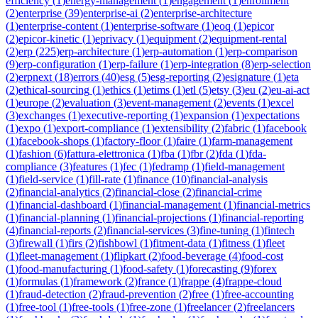
efficiency
(
1
)
energy-management
(
1
)
engagement
(
1
)
enrollment
(
2
)
enterprise
(
39
)
enterprise-ai
(
2
)
enterprise-architecture
(
1
)
enterprise-content
(
1
)
enterprise-software
(
1
)
eoq
(
1
)
epicor
(
2
)
epicor-kinetic
(
1
)
eprivacy
(
1
)
equipment
(
2
)
equipment-rental
(
2
)
erp
(
225
)
erp-architecture
(
1
)
erp-automation
(
1
)
erp-comparison
(
9
)
erp-configuration
(
1
)
erp-failure
(
1
)
erp-integration
(
8
)
erp-selection
(
2
)
erpnext
(
18
)
errors
(
40
)
esg
(
5
)
esg-reporting
(
2
)
esignature
(
1
)
eta
(
2
)
ethical-sourcing
(
1
)
ethics
(
1
)
etims
(
1
)
etl
(
5
)
etsy
(
3
)
eu
(
2
)
eu-ai-act
(
1
)
europe
(
2
)
evaluation
(
3
)
event-management
(
2
)
events
(
1
)
excel
(
3
)
exchanges
(
1
)
executive-reporting
(
1
)
expansion
(
1
)
expectations
(
1
)
expo
(
1
)
export-compliance
(
1
)
extensibility
(
2
)
fabric
(
1
)
facebook
(
1
)
facebook-shops
(
1
)
factory-floor
(
1
)
faire
(
1
)
farm-management
(
1
)
fashion
(
6
)
fattura-elettronica
(
1
)
fba
(
1
)
fbr
(
2
)
fda
(
1
)
fda-
compliance
(
3
)
features
(
1
)
fec
(
1
)
fedramp
(
1
)
field-management
(
1
)
field-service
(
1
)
fill-rate
(
1
)
finance
(
10
)
financial-analysis
(
2
)
financial-analytics
(
2
)
financial-close
(
2
)
financial-crime
(
1
)
financial-dashboard
(
1
)
financial-management
(
1
)
financial-metrics
(
1
)
financial-planning
(
1
)
financial-projections
(
1
)
financial-reporting
(
4
)
financial-reports
(
2
)
financial-services
(
3
)
fine-tuning
(
1
)
fintech
(
3
)
firewall
(
1
)
firs
(
2
)
fishbowl
(
1
)
fitment-data
(
1
)
fitness
(
1
)
fleet
(
1
)
fleet-management
(
1
)
flipkart
(
2
)
food-beverage
(
4
)
food-cost
(
1
)
food-manufacturing
(
1
)
food-safety
(
1
)
forecasting
(
9
)
forex
(
1
)
formulas
(
1
)
framework
(
2
)
france
(
1
)
frappe
(
4
)
frappe-cloud
(
1
)
fraud-detection
(
2
)
fraud-prevention
(
2
)
free
(
1
)
free-accounting
(
1
)
free-tool
(
1
)
free-tools
(
1
)
free-zone
(
1
)
freelancer
(
2
)
freelancers