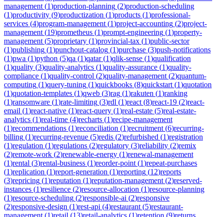
management
(
1
)
production-planning
(
2
)
production-scheduling
(
1
)
productivity
(
9
)
productization
(
1
)
products
(
1
)
professional-
services
(
4
)
program-management
(
1
)
project-accounting
(
2
)
project-
management
(
19
)
prometheus
(
1
)
prompt-engineering
(
1
)
property-
management
(
5
)
proprietary
(
1
)
provincial-tax
(
1
)
public-sector
(
1
)
publishing
(
1
)
punchout-catalog
(
1
)
purchase
(
3
)
push-notifications
(
1
)
pwa
(
1
)
python
(
5
)
qa
(
1
)
qatar
(
1
)
qlik-sense
(
1
)
qualification
(
1
)
quality
(
3
)
quality-analytics
(
1
)
quality-assurance
(
1
)
quality-
compliance
(
1
)
quality-control
(
2
)
quality-management
(
2
)
quantum-
computing
(
1
)
query-tuning
(
1
)
quickbooks
(
8
)
quickstart
(
1
)
quotation
(
1
)
quotation-templates
(
1
)
qweb
(
3
)
rag
(
1
)
rakuten
(
1
)
ranking
(
1
)
ransomware
(
1
)
rate-limiting
(
3
)
rdl
(
1
)
react
(
8
)
react-19
(
2
)
react-
email
(
1
)
react-native
(
1
)
react-query
(
1
)
real-estate
(
5
)
real-estate-
analytics
(
1
)
real-time
(
4
)
recharts
(
1
)
recipe-management
(
1
)
recommendations
(
1
)
reconciliation
(
1
)
recruitment
(
6
)
recurring-
billing
(
1
)
recurring-revenue
(
5
)
redis
(
2
)
refurbished
(
1
)
registration
(
1
)
regulation
(
1
)
regulations
(
2
)
regulatory
(
3
)
reliability
(
2
)
remix
(
2
)
remote-work
(
2
)
renewable-energy
(
1
)
renewal-management
(
1
)
rental
(
3
)
rental-business
(
1
)
reorder-point
(
1
)
repeat-purchases
(
1
)
replication
(
1
)
report-generation
(
1
)
reporting
(
12
)
reports
(
3
)
repricing
(
1
)
reputation
(
1
)
reputation-management
(
2
)
reserved-
instances
(
1
)
resilience
(
2
)
resource-allocation
(
1
)
resource-planning
(
1
)
resource-scheduling
(
2
)
responsible-ai
(
2
)
responsive
(
2
)
responsive-design
(
1
)
rest-api
(
4
)
restaurant
(
5
)
restaurant-
management
(
1
)
retail
(
13
)
retail-analytics
(
1
)
retention
(
9
)
returns