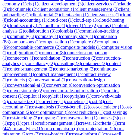
economy
(
1
)
cis
(
1
)
citizen-development
(
3
)
citizen-services
(
1
)
claude
(
2
)
clickfunnels
(
2
)
client-acquisition
(
1
)
client-management
(
2
)
client-
onboarding
(
1
)
client-portal
(
2
)
client-setup
(
1
)
client-success
(
1
)
cloud
(
8
)
cloud-accounting
(
1
)
cloud-cost
(
1
)
cloud-erp
(
3
)
cloud-hosting
(
2
)
cloud-security
(
2
)
cloudflare
(
1
)
clover
(
1
)
clv
(
2
)
cmms
(
1
)
cohort-
analysis
(
2
)
collaboration
(
3
)
colombia
(
1
)
commission-tracking
(
1
)
community
(
3
)
company
(
1
)
company-story
(
1
)
comparison
(
88
)
comparisons
(
1
)
compensation
(
1
)
compiere
(
2
)
compliance
(
99
)
composable-commerce
(
2
)
composite-models
(
1
)
computer-vision
(
1
)
configuration
(
1
)
connector
(
8
)
connector-comparison
(
1
)
connectors
(
1
)
consolidation
(
3
)
construction
(
2
)
construction-
analytics
(
1
)
consultancy
(
2
)
consulting
(
3
)
containers
(
3
)
content
(
1
)
content-management
(
2
)
content-marketing
(
3
)
continuous-
improvement
(
1
)
contract-management
(
1
)
contract-review
(
1
)
contracts
(
3
)
conversation-ai
(
1
)
conversation-design
(
1
)
conversational-ai
(
3
)
conversion
(
8
)
conversion-optimization
(
7
)
conversion-rate
(
2
)
conversion-rate-optimization
(
1
)
cookie-
consent
(
1
)
copilot
(
1
)
copyleft
(
1
)
copyrights
(
1
)
core-web-vitals
(
5
)
corporate-tax
(
1
)
corrective
(
1
)
cosmetics
(
1
)
cost
(
4
)
cost-
accounting
(
1
)
cost-analysis
(
3
)
cost-benefit
(
2
)
cost-calculator
(
1
)
cost-
comparison
(
2
)
cost-optimization
(
5
)
cost-reduction
(
1
)
cost-savings
(
1
)
cost-tracking
(
2
)
coupang
(
1
)
course-creation
(
1
)
courses
(
3
)
cpa
(
1
)
cpq
(
1
)
cpra
(
1
)
credit-management
(
1
)
crewai
(
2
)
criteria
(
1
)
crm
(
44
)
crm-analytics
(
1
)
crm-comparison
(
5
)
crm-integration
(
2
)
crm-
migration
(
2
)
cro
(
2
)
cross-border
(
8
)
cross-platform
(
1
)
cross-sell