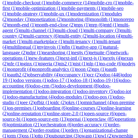
(
1
)
mobile-checkout
(
1
)
mobile-commerce
(
14
)
mobile-cro
(
1
)
mobile-
first
(
1
)
mobile-optimization
(
1
)
mobile-payments
(
1
)
mobile-seo
(
1
)
mobile-strategy
(
1
)
mobile-ux
(
1
)
modernization
(
1
)
modules
(
2
)
monday
(
3
)
monetization
(
2
)
monitoring
(
8
)
monolith
(
1
)
monorepo
(
2
)
month-end
(
1
)
month-end-close
(
2
)
mps
(
1
)
mrp
(
6
)
mtd
(
1
)
multi-
agent
(
5
)
multi-channel
(
13
)
multi-cloud
(
1
)
multi-company
(
3
)
multi-
country
(
2
)
multi-currency
(
6
)
multi-entity
(
2
)
multi-location
(
4
)
multi-
market
(
1
)
multi-marketplace
(
1
)
multi-tenancy
(
1
)
multi-tenant
(
4
)
multilingual
(
1
)
myinvois
(
1
)
n8n
(
1
)
native-app
(
1
)
natural-
language
(
2
)
ndpr
(
1
)
nearshoring
(
1
)
nestjs
(
5
)
netsuite
(
5
)
network-
operations
(
1
)
new-features
(
3
)
next-intl
(
1
)
next-js
(
1
)
nextjs
(
4
)
nexus
(
2
)
nfe
(
1
)
nginx
(
1
)
nigeria
(
3
)
nis2
(
1
)
nist
(
1
)
nlp
(
1
)
no-code
(
6
)
nodejs
(
1
)
nonprofit
(
4
)
nonprofit-analytics
(
1
)
noon
(
2
)
nps
(
1
)
oauth
(
1
)
oauth2
(
2
)
observability
(
4
)
occupancy
(
1
)
ocr
(
2
)
odoo
(
446
)
odoo
19
(
1
)
odoo versions
(
1
)
odoo-17
(
1
)
odoo-18
(
1
)
odoo-19
(
16
)
odoo-
accounting
(
6
)
odoo-crm
(
5
)
odoo-development
(
8
)
odoo-
implementation
(
1
)
odoo-integration
(
1
)
odoo-inventory
(
5
)
odoo-iot
(
1
)
odoo-manufacturing
(
4
)
odoo-modules
(
1
)
odoo-pos
(
1
)
odoo-
studio
(
1
)
oee
(
2
)
ofbiz
(
1
)
oidc
(
2
)
okrs
(
1
)
omnichannel
(
4
)
on-premise
(
1
)
on-premises
(
1
)
onboarding
(
6
)
online-courses
(
2
)
online-learning
(
2
)
online-reputation
(
1
)
online-store-2.0
(
1
)
open-source
(
6
)
open-
source-bi
(
1
)
open-source-erp
(
13
)
openai
(
1
)
openclaw
(
85
)
operations
(
6
)
optimization
(
21
)
orchestration
(
6
)
order-accuracy
(
1
)
order-
management
(
2
)
order-routing
(
1
)
orders
(
1
)
organizational-change
(
1
)
orm
(
3
)
oss
(
1
)
otto
(
3
)
outsourcing
(
3
)
owasp
(
1
)
owl
(
2
)
ownership