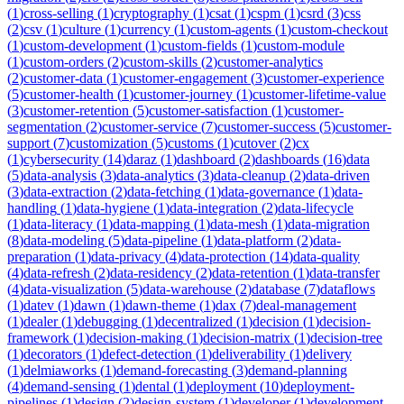
(
1
)
cross-selling
(
1
)
cryptography
(
1
)
csat
(
1
)
cspm
(
1
)
csrd
(
3
)
css
(
2
)
csv
(
1
)
culture
(
1
)
currency
(
1
)
custom-agents
(
1
)
custom-checkout
(
1
)
custom-development
(
1
)
custom-fields
(
1
)
custom-module
(
1
)
custom-orders
(
2
)
custom-skills
(
2
)
customer-analytics
(
2
)
customer-data
(
1
)
customer-engagement
(
3
)
customer-experience
(
5
)
customer-health
(
1
)
customer-journey
(
1
)
customer-lifetime-value
(
3
)
customer-retention
(
5
)
customer-satisfaction
(
1
)
customer-
segmentation
(
2
)
customer-service
(
7
)
customer-success
(
5
)
customer-
support
(
7
)
customization
(
5
)
customs
(
1
)
cutover
(
2
)
cx
(
1
)
cybersecurity
(
14
)
daraz
(
1
)
dashboard
(
2
)
dashboards
(
16
)
data
(
5
)
data-analysis
(
3
)
data-analytics
(
3
)
data-cleanup
(
2
)
data-driven
(
3
)
data-extraction
(
2
)
data-fetching
(
1
)
data-governance
(
1
)
data-
handling
(
1
)
data-hygiene
(
1
)
data-integration
(
2
)
data-lifecycle
(
1
)
data-literacy
(
1
)
data-mapping
(
1
)
data-mesh
(
1
)
data-migration
(
8
)
data-modeling
(
5
)
data-pipeline
(
1
)
data-platform
(
2
)
data-
preparation
(
1
)
data-privacy
(
4
)
data-protection
(
14
)
data-quality
(
4
)
data-refresh
(
2
)
data-residency
(
2
)
data-retention
(
1
)
data-transfer
(
4
)
data-visualization
(
5
)
data-warehouse
(
2
)
database
(
7
)
dataflows
(
1
)
datev
(
1
)
dawn
(
1
)
dawn-theme
(
1
)
dax
(
7
)
deal-management
(
1
)
dealer
(
1
)
debugging
(
1
)
decentralized
(
1
)
decision
(
1
)
decision-
framework
(
1
)
decision-making
(
1
)
decision-matrix
(
1
)
decision-tree
(
1
)
decorators
(
1
)
defect-detection
(
1
)
deliverability
(
1
)
delivery
(
1
)
delmiaworks
(
1
)
demand-forecasting
(
3
)
demand-planning
(
4
)
demand-sensing
(
1
)
dental
(
1
)
deployment
(
10
)
deployment-
pipelines
(
1
)
design
(
2
)
design-system
(
1
)
developer
(
1
)
development