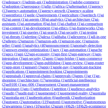
(
1
)
adequacy
(
1
)
admin-api
(
1
)
administration
(
1
)
adobe-commerce
(
2
)
adoption
(
2
)
aerospace
(
1
)
afip
(
1
)
africa
(
2
)
aftermarket
(
1
)
agency
(
13
)
agency-automation
(
1
)
agency-growth
(
2
)
agency-scaling
(
1
)
agentforce
(
1
)
agile
(
2
)
agreements
(
1
)
agriculture
(
3
)
agritech
(
1
)
ai
(
62
)
ai-agent
(
1
)
ai-agents
(
38
)
ai-analytics
(
2
)
ai-architecture
(
2
)
ai-
assistants
(
1
)
ai-automation
(
6
)
ai-bot
(
1
)
ai-chatbot
(
1
)
ai-comparison
(
1
)
ai-content
(
1
)
ai-development
(
1
)
ai-ethics
(
1
)
ai-frameworks
(
2
)
ai-
investment
(
1
)
ai-queries
(
1
)
ai-search
(
3
)
ai-security
(
1
)
ai-testing
(
1
)
ai-threats
(
1
)
alerting
(
2
)
alexa
(
1
)
alibaba
(
1
)
aliexpress
(
1
)
all-in-one
(
2
)
allegro
(
2
)
amazon
(
7
)
amazon-ads
(
1
)
amazon-ppc
(
1
)
amazon-
seller
(
1
)
aml
(
1
)
analytics
(
40
)
announcement
(
1
)
anomaly-detection
(
1
)
answer-engine-optimization
(
1
)
aov
(
1
)
ap-automation
(
1
)
apache
(
1
)
apcs
(
1
)
api
(
22
)
api-economy
(
1
)
api-first
(
2
)
api-gateway
(
1
)
api-
integration
(
3
)
api-security
(
2
)
apm
(
1
)
app-bridge
(
1
)
app-commerce
(
1
)
app-development
(
2
)
app-publishing
(
1
)
app-review
(
1
)
app-router
(
1
)
app-store
(
1
)
apparel
(
3
)
appi
(
1
)
apple-pay
(
1
)
applicant-tracking
(
1
)
applications
(
1
)
appointment-booking
(
2
)
appointments
(
1
)
appraisals
(
1
)
approval-chains
(
1
)
approvals
(
3
)
apps
(
1
)
ar
(
1
)
ar-
shopping
(
1
)
architecture
(
17
)
argentina
(
1
)
artificial-intelligence
(
2
)
as9100
(
1
)
asc-606
(
3
)
assessment
(
2
)
asset-management
(
4
)
assistant
(
1
)
ato
(
1
)
attribution
(
1
)
attrition
(
1
)
audience-analytics
(
1
)
audit
(
7
)
audit-trail
(
1
)
augmented
(
1
)
augmented-reality
(
2
)
australia
(
2
)
australia-gst
(
1
)
authentication
(
6
)
authentik
(
2
)
authorization
(
3
)
autogen
(
2
)
automation
(
119
)
automl
(
1
)
automotive
(
5
)
autonomous
(
2
)
awareness
(
1
)
aws
(
10
)
axelor
(
2
)
azure
(
4
)
b2b
(
18
)
b2b-ecommerce