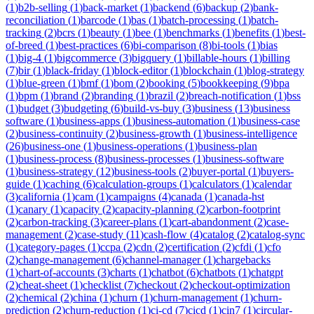
(
1
)
b2b-selling
(
1
)
back-market
(
1
)
backend
(
6
)
backup
(
2
)
bank-
reconciliation
(
1
)
barcode
(
1
)
bas
(
1
)
batch-processing
(
1
)
batch-
tracking
(
2
)
bcrs
(
1
)
beauty
(
1
)
bee
(
1
)
benchmarks
(
1
)
benefits
(
1
)
best-
of-breed
(
1
)
best-practices
(
6
)
bi-comparison
(
8
)
bi-tools
(
1
)
bias
(
1
)
big-4
(
1
)
bigcommerce
(
3
)
bigquery
(
1
)
billable-hours
(
1
)
billing
(
7
)
bir
(
1
)
black-friday
(
1
)
block-editor
(
1
)
blockchain
(
1
)
blog-strategy
(
1
)
blue-green
(
1
)
bmf
(
1
)
bom
(
2
)
booking
(
5
)
bookkeeping
(
9
)
bpa
(
1
)
bpm
(
1
)
brand
(
2
)
branding
(
1
)
brazil
(
2
)
breach-notification
(
1
)
bss
(
1
)
budget
(
3
)
budgeting
(
6
)
build-vs-buy
(
3
)
business
(
13
)
business
software
(
1
)
business-apps
(
1
)
business-automation
(
1
)
business-case
(
2
)
business-continuity
(
2
)
business-growth
(
1
)
business-intelligence
(
26
)
business-one
(
1
)
business-operations
(
1
)
business-plan
(
1
)
business-process
(
8
)
business-processes
(
1
)
business-software
(
1
)
business-strategy
(
12
)
business-tools
(
2
)
buyer-portal
(
1
)
buyers-
guide
(
1
)
caching
(
6
)
calculation-groups
(
1
)
calculators
(
1
)
calendar
(
3
)
california
(
1
)
cam
(
1
)
campaigns
(
4
)
canada
(
1
)
canada-hst
(
1
)
canary
(
1
)
capacity
(
2
)
capacity-planning
(
2
)
carbon-footprint
(
2
)
carbon-tracking
(
3
)
career-plans
(
1
)
cart-abandonment
(
2
)
case-
management
(
2
)
case-study
(
11
)
cash-flow
(
4
)
catalog
(
2
)
catalog-sync
(
1
)
category-pages
(
1
)
ccpa
(
2
)
cdn
(
2
)
certification
(
2
)
cfdi
(
1
)
cfo
(
2
)
change-management
(
6
)
channel-manager
(
1
)
chargebacks
(
1
)
chart-of-accounts
(
3
)
charts
(
1
)
chatbot
(
6
)
chatbots
(
1
)
chatgpt
(
2
)
cheat-sheet
(
1
)
checklist
(
7
)
checkout
(
2
)
checkout-optimization
(
2
)
chemical
(
2
)
china
(
1
)
churn
(
1
)
churn-management
(
1
)
churn-
prediction
(
2
)
churn-reduction
(
1
)
ci-cd
(
7
)
cicd
(
1
)
cin7
(
1
)
circular-