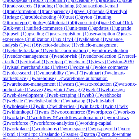
(
3
)
tokopedia
(
1
)
tools
(
1
)
tourism
(
1
)
traceability
(
6
)
tracking
(
2
)
trade
(
1
)
trade-secrets
(
1
)
trading
(
1
)
training
(
8
)
transactional-email
(
1
)
transformation
(
1
)
transparency
(
3
)
travel
(
3
)
trends
(
2
)
trendyol
(
1
)
triage
(
1
)
troubleshooting
(
40
)
trust
(
1
)
tryton
(
1
)
tuning
(
2
)
turborepo
(
1
)
turkey
(
4
)
tutorial
(
50
)
typescript
(
4
)
uae
(
3
)
uat
(
1
)
uk
(
2
)
uk-vat
(
1
)
unified-commerce
(
1
)
unit-tests
(
1
)
updates
(
1
)
upgrade
(
3
)
upsell
(
1
)
upselling
(
1
)
user-acquisition
(
1
)
user-adoption
(
2
)
user-
experience
(
3
)
utilization
(
1
)
ux
(
1
)
v4
(
1
)
validation
(
1
)
variance-
analysis
(
1
)
vat
(
16
)
vector-database
(
1
)
vehicle-management
(
1
)
vehicle-tracking
(
1
)
vendor-coordination
(
1
)
vendor-evaluation
(
1
)
vendor-management
(
4
)
vendor-risk
(
1
)
vendor-selection
(
2
)
vercel-
ai-sdk
(
1
)
vertical-ai
(
1
)
vertipaq
(
1
)
vietnam
(
1
)
views
(
1
)
vision-2030
(
1
)
visual-merchandising
(
1
)
vitest
(
1
)
voice-ai
(
1
)
voice-commerce
(
2
)
voice-search
(
1
)
vulnerability
(
1
)
waf
(
1
)
walmart
(
3
)
walmart-
marketplace
(
1
)
warehouse
(
13
)
warehouse-automation
(
2
)
warehouse-management
(
1
)
wasm
(
1
)
waste-reduction
(
2
)
watsonx-
orchestrate
(
1
)
wave
(
2
)
wayfair
(
2
)
wcag
(
2
)
web
(
1
)
web-design
(
2
)
web-development
(
1
)
web-scraping
(
1
)
web3
(
1
)
webhooks
(
7
)
website
(
1
)
website-builder
(
1
)
whatsapp
(
1
)
white-label
(
6
)
wholesale
(
12
)
wiki
(
2
)
wildberries
(
1
)
win-back
(
1
)
wip
(
1
)
wix
(
2
)
wkhtmltopdf
(
1
)
wms
(
5
)
woocommerce
(
8
)
wordpress
(
1
)
work-os
(
1
)
workday
(
1
)
workflow
(
9
)
workflow-automation
(
1
)
workflows
(
2
)
workforce
(
7
)
workforce-analytics
(
1
)
working-capital
(
1
)
workplace
(
1
)
workshops
(
1
)
workspace
(
1
)
wps-payroll
(
1
)
xero
(
4
)
xml
(
1
)
xml-rpc
(
3
)
zalando
(
5
)
zapier
(
3
)
zatca
(
2
)
zero-downtime