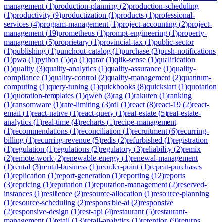
management
(
1
)
production-planning
(
2
)
production-scheduling
(
1
)
productivity
(
9
)
productization
(
1
)
products
(
1
)
professional-
services
(
4
)
program-management
(
1
)
project-accounting
(
2
)
project-
management
(
19
)
prometheus
(
1
)
prompt-engineering
(
1
)
property-
management
(
5
)
proprietary
(
1
)
provincial-tax
(
1
)
public-sector
(
1
)
publishing
(
1
)
punchout-catalog
(
1
)
purchase
(
3
)
push-notifications
(
1
)
pwa
(
1
)
python
(
5
)
qa
(
1
)
qatar
(
1
)
qlik-sense
(
1
)
qualification
(
1
)
quality
(
3
)
quality-analytics
(
1
)
quality-assurance
(
1
)
quality-
compliance
(
1
)
quality-control
(
2
)
quality-management
(
2
)
quantum-
computing
(
1
)
query-tuning
(
1
)
quickbooks
(
8
)
quickstart
(
1
)
quotation
(
1
)
quotation-templates
(
1
)
qweb
(
3
)
rag
(
1
)
rakuten
(
1
)
ranking
(
1
)
ransomware
(
1
)
rate-limiting
(
3
)
rdl
(
1
)
react
(
8
)
react-19
(
2
)
react-
email
(
1
)
react-native
(
1
)
react-query
(
1
)
real-estate
(
5
)
real-estate-
analytics
(
1
)
real-time
(
4
)
recharts
(
1
)
recipe-management
(
1
)
recommendations
(
1
)
reconciliation
(
1
)
recruitment
(
6
)
recurring-
billing
(
1
)
recurring-revenue
(
5
)
redis
(
2
)
refurbished
(
1
)
registration
(
1
)
regulation
(
1
)
regulations
(
2
)
regulatory
(
3
)
reliability
(
2
)
remix
(
2
)
remote-work
(
2
)
renewable-energy
(
1
)
renewal-management
(
1
)
rental
(
3
)
rental-business
(
1
)
reorder-point
(
1
)
repeat-purchases
(
1
)
replication
(
1
)
report-generation
(
1
)
reporting
(
12
)
reports
(
3
)
repricing
(
1
)
reputation
(
1
)
reputation-management
(
2
)
reserved-
instances
(
1
)
resilience
(
2
)
resource-allocation
(
1
)
resource-planning
(
1
)
resource-scheduling
(
2
)
responsible-ai
(
2
)
responsive
(
2
)
responsive-design
(
1
)
rest-api
(
4
)
restaurant
(
5
)
restaurant-
management
(
1
)
retail
(
13
)
retail-analytics
(
1
)
retention
(
9
)
returns