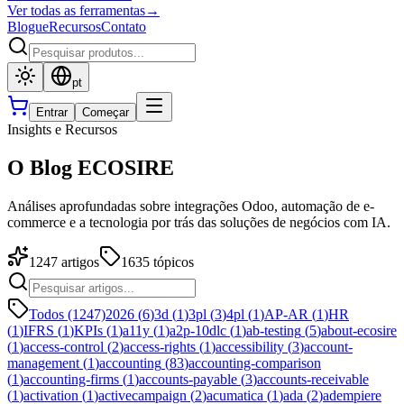
Ver todas as ferramentas
→
Blogue
Recursos
Contato
pt
Entrar
Começar
Insights e Recursos
O Blog ECOSIRE
Análises aprofundadas sobre integrações Odoo, automação de e-
commerce e a tecnologia por trás das soluções de negócios com IA.
1247
artigos
1635
tópicos
Todos (1247)
2026
(
6
)
3d
(
1
)
3pl
(
3
)
4pl
(
1
)
AP-AR
(
1
)
HR
(
1
)
IFRS
(
1
)
KPIs
(
1
)
a11y
(
1
)
a2p-10dlc
(
1
)
ab-testing
(
5
)
about-ecosire
(
1
)
access-control
(
2
)
access-rights
(
1
)
accessibility
(
3
)
account-
management
(
1
)
accounting
(
83
)
accounting-comparison
(
1
)
accounting-firms
(
1
)
accounts-payable
(
3
)
accounts-receivable
(
1
)
activation
(
1
)
activecampaign
(
2
)
acumatica
(
1
)
ada
(
2
)
adempiere