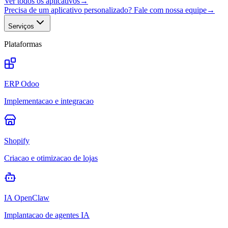
Ver todos os aplicativos
→
Precisa de um aplicativo personalizado? Fale com nossa equipe
→
Serviços
Plataformas
ERP Odoo
Implementacao e integracao
Shopify
Criacao e otimizacao de lojas
IA OpenClaw
Implantacao de agentes IA