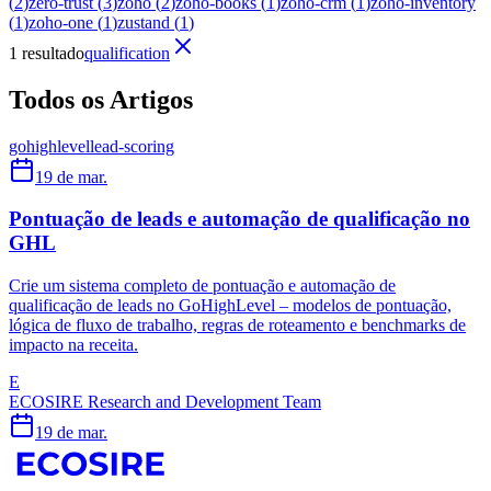
(
2
)
zero-trust
(
3
)
zoho
(
2
)
zoho-books
(
1
)
zoho-crm
(
1
)
zoho-inventory
(
1
)
zoho-one
(
1
)
zustand
(
1
)
1 resultado
qualification
Todos os Artigos
gohighlevel
lead-scoring
19 de mar.
Pontuação de leads e automação de qualificação no
GHL
Crie um sistema completo de pontuação e automação de
qualificação de leads no GoHighLevel – modelos de pontuação,
lógica de fluxo de trabalho, regras de roteamento e benchmarks de
impacto na receita.
E
ECOSIRE Research and Development Team
19 de mar.