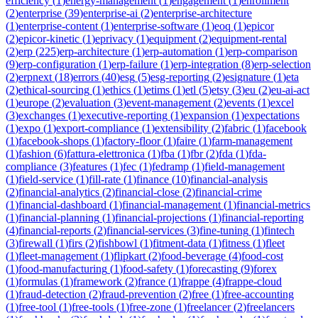
efficiency
(
1
)
energy-management
(
1
)
engagement
(
1
)
enrollment
(
2
)
enterprise
(
39
)
enterprise-ai
(
2
)
enterprise-architecture
(
1
)
enterprise-content
(
1
)
enterprise-software
(
1
)
eoq
(
1
)
epicor
(
2
)
epicor-kinetic
(
1
)
eprivacy
(
1
)
equipment
(
2
)
equipment-rental
(
2
)
erp
(
225
)
erp-architecture
(
1
)
erp-automation
(
1
)
erp-comparison
(
9
)
erp-configuration
(
1
)
erp-failure
(
1
)
erp-integration
(
8
)
erp-selection
(
2
)
erpnext
(
18
)
errors
(
40
)
esg
(
5
)
esg-reporting
(
2
)
esignature
(
1
)
eta
(
2
)
ethical-sourcing
(
1
)
ethics
(
1
)
etims
(
1
)
etl
(
5
)
etsy
(
3
)
eu
(
2
)
eu-ai-act
(
1
)
europe
(
2
)
evaluation
(
3
)
event-management
(
2
)
events
(
1
)
excel
(
3
)
exchanges
(
1
)
executive-reporting
(
1
)
expansion
(
1
)
expectations
(
1
)
expo
(
1
)
export-compliance
(
1
)
extensibility
(
2
)
fabric
(
1
)
facebook
(
1
)
facebook-shops
(
1
)
factory-floor
(
1
)
faire
(
1
)
farm-management
(
1
)
fashion
(
6
)
fattura-elettronica
(
1
)
fba
(
1
)
fbr
(
2
)
fda
(
1
)
fda-
compliance
(
3
)
features
(
1
)
fec
(
1
)
fedramp
(
1
)
field-management
(
1
)
field-service
(
1
)
fill-rate
(
1
)
finance
(
10
)
financial-analysis
(
2
)
financial-analytics
(
2
)
financial-close
(
2
)
financial-crime
(
1
)
financial-dashboard
(
1
)
financial-management
(
1
)
financial-metrics
(
1
)
financial-planning
(
1
)
financial-projections
(
1
)
financial-reporting
(
4
)
financial-reports
(
2
)
financial-services
(
3
)
fine-tuning
(
1
)
fintech
(
3
)
firewall
(
1
)
firs
(
2
)
fishbowl
(
1
)
fitment-data
(
1
)
fitness
(
1
)
fleet
(
1
)
fleet-management
(
1
)
flipkart
(
2
)
food-beverage
(
4
)
food-cost
(
1
)
food-manufacturing
(
1
)
food-safety
(
1
)
forecasting
(
9
)
forex
(
1
)
formulas
(
1
)
framework
(
2
)
france
(
1
)
frappe
(
4
)
frappe-cloud
(
1
)
fraud-detection
(
2
)
fraud-prevention
(
2
)
free
(
1
)
free-accounting
(
1
)
free-tool
(
1
)
free-tools
(
1
)
free-zone
(
1
)
freelancer
(
2
)
freelancers