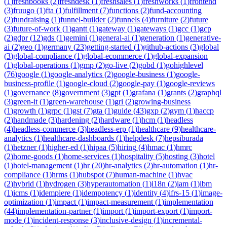
(
1
)
freshbooks
(
2
)
freshdesk
(
1
)
freshsales
(
1
)
freshworks
(
1
)
frontend
(
3
)
fruugo
(
1
)
fta
(
1
)
fulfillment
(
7
)
functions
(
2
)
fund-accounting
(
2
)
fundraising
(
1
)
funnel-builder
(
2
)
funnels
(
4
)
furniture
(
2
)
future
(
3
)
future-of-work
(
1
)
gantt
(
1
)
gateway
(
1
)
gateways
(
1
)
gcc
(
1
)
gcp
(
2
)
gdpr
(
12
)
gds
(
1
)
gemini
(
1
)
general-ai
(
1
)
generation
(
1
)
generative-
ai
(
2
)
geo
(
1
)
germany
(
23
)
getting-started
(
1
)
github-actions
(
3
)
global
(
3
)
global-compliance
(
1
)
global-ecommerce
(
1
)
global-expansion
(
1
)
global-operations
(
1
)
gmp
(
2
)
go-live
(
2
)
gobd
(
1
)
gohighlevel
(
76
)
google
(
1
)
google-analytics
(
2
)
google-business
(
1
)
google-
business-profile
(
1
)
google-cloud
(
2
)
google-pay
(
1
)
google-reviews
(
1
)
governance
(
8
)
government
(
3
)
gpt
(
1
)
grafana
(
1
)
grants
(
2
)
graphql
(
3
)
green-it
(
1
)
green-warehouse
(
1
)
gri
(
2
)
growing-business
(
1
)
growth
(
1
)
grpc
(
1
)
gst
(
7
)
gta
(
1
)
guide
(
43
)
gxp
(
2
)
gym
(
1
)
haccp
(
2
)
handmade
(
3
)
hardening
(
2
)
hardware
(
1
)
hcm
(
1
)
headless
(
4
)
headless-commerce
(
3
)
headless-erp
(
1
)
healthcare
(
9
)
healthcare-
analytics
(
1
)
healthcare-dashboards
(
1
)
helpdesk
(
7
)
hepsiburada
(
1
)
hetzner
(
1
)
higher-ed
(
1
)
hipaa
(
5
)
hiring
(
4
)
hmac
(
1
)
hmrc
(
2
)
home-goods
(
1
)
home-services
(
1
)
hospitality
(
5
)
hosting
(
3
)
hotel
(
1
)
hotel-management
(
1
)
hr
(
20
)
hr-analytics
(
2
)
hr-automation
(
1
)
hr-
compliance
(
1
)
hrms
(
1
)
hubspot
(
7
)
human-machine
(
1
)
hvac
(
2
)
hybrid
(
1
)
hydrogen
(
3
)
hyperautomation
(
1
)
i18n
(
2
)
iam
(
1
)
ibm
(
1
)
icms
(
1
)
idempiere
(
1
)
idempotency
(
1
)
identity
(
4
)
ifrs-15
(
1
)
image-
optimization
(
1
)
impact
(
1
)
impact-measurement
(
1
)
implementation
(
44
)
implementation-partner
(
1
)
import
(
1
)
import-export
(
1
)
import-
mode
(
1
)
incident-response
(
3
)
inclusive-design
(
1
)
incremental-