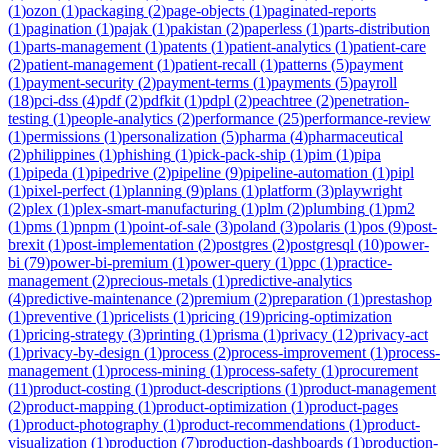
(
1
)
ozon
(
1
)
packaging
(
2
)
page-objects
(
1
)
paginated-reports
(
1
)
pagination
(
1
)
pajak
(
1
)
pakistan
(
2
)
paperless
(
1
)
parts-distribution
(
1
)
parts-management
(
1
)
patents
(
1
)
patient-analytics
(
1
)
patient-care
(
2
)
patient-management
(
1
)
patient-recall
(
1
)
patterns
(
5
)
payment
(
1
)
payment-security
(
2
)
payment-terms
(
1
)
payments
(
5
)
payroll
(
18
)
pci-dss
(
4
)
pdf
(
2
)
pdfkit
(
1
)
pdpl
(
2
)
peachtree
(
2
)
penetration-
testing
(
1
)
people-analytics
(
2
)
performance
(
25
)
performance-review
(
1
)
permissions
(
1
)
personalization
(
5
)
pharma
(
4
)
pharmaceutical
(
2
)
philippines
(
1
)
phishing
(
1
)
pick-pack-ship
(
1
)
pim
(
1
)
pipa
(
1
)
pipeda
(
1
)
pipedrive
(
2
)
pipeline
(
9
)
pipeline-automation
(
1
)
pipl
(
1
)
pixel-perfect
(
1
)
planning
(
9
)
plans
(
1
)
platform
(
3
)
playwright
(
2
)
plex
(
1
)
plex-smart-manufacturing
(
1
)
plm
(
2
)
plumbing
(
1
)
pm2
(
1
)
pms
(
1
)
pnpm
(
1
)
point-of-sale
(
3
)
poland
(
3
)
polaris
(
1
)
pos
(
9
)
post-
brexit
(
1
)
post-implementation
(
2
)
postgres
(
2
)
postgresql
(
10
)
power-
bi
(
79
)
power-bi-premium
(
1
)
power-query
(
1
)
ppc
(
1
)
practice-
management
(
2
)
precious-metals
(
1
)
predictive-analytics
(
4
)
predictive-maintenance
(
2
)
premium
(
2
)
preparation
(
1
)
prestashop
(
1
)
preventive
(
1
)
pricelists
(
1
)
pricing
(
19
)
pricing-optimization
(
1
)
pricing-strategy
(
3
)
printing
(
1
)
prisma
(
1
)
privacy
(
12
)
privacy-act
(
1
)
privacy-by-design
(
1
)
process
(
2
)
process-improvement
(
1
)
process-
management
(
1
)
process-mining
(
1
)
process-safety
(
1
)
procurement
(
11
)
product-costing
(
1
)
product-descriptions
(
1
)
product-management
(
2
)
product-mapping
(
1
)
product-optimization
(
1
)
product-pages
(
1
)
product-photography
(
1
)
product-recommendations
(
1
)
product-
visualization
(
1
)
production
(
7
)
production-dashboards
(
1
)
production-