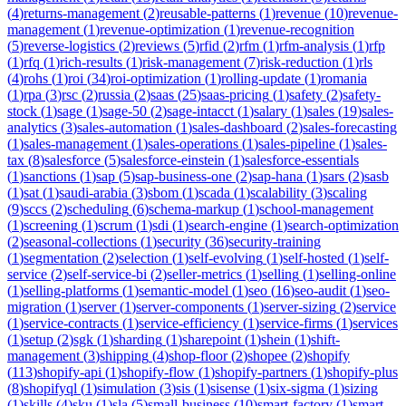
(
4
)
returns-management
(
2
)
reusable-patterns
(
1
)
revenue
(
10
)
revenue-
management
(
1
)
revenue-optimization
(
1
)
revenue-recognition
(
5
)
reverse-logistics
(
2
)
reviews
(
5
)
rfid
(
2
)
rfm
(
1
)
rfm-analysis
(
1
)
rfp
(
1
)
rfq
(
1
)
rich-results
(
1
)
risk-management
(
7
)
risk-reduction
(
1
)
rls
(
4
)
rohs
(
1
)
roi
(
34
)
roi-optimization
(
1
)
rolling-update
(
1
)
romania
(
1
)
rpa
(
3
)
rsc
(
2
)
russia
(
2
)
saas
(
25
)
saas-pricing
(
1
)
safety
(
2
)
safety-
stock
(
1
)
sage
(
1
)
sage-50
(
2
)
sage-intacct
(
1
)
salary
(
1
)
sales
(
19
)
sales-
analytics
(
3
)
sales-automation
(
1
)
sales-dashboard
(
2
)
sales-forecasting
(
1
)
sales-management
(
1
)
sales-operations
(
1
)
sales-pipeline
(
1
)
sales-
tax
(
8
)
salesforce
(
5
)
salesforce-einstein
(
1
)
salesforce-essentials
(
1
)
sanctions
(
1
)
sap
(
5
)
sap-business-one
(
2
)
sap-hana
(
1
)
sars
(
2
)
sasb
(
1
)
sat
(
1
)
saudi-arabia
(
3
)
sbom
(
1
)
scada
(
1
)
scalability
(
3
)
scaling
(
9
)
sccs
(
2
)
scheduling
(
6
)
schema-markup
(
1
)
school-management
(
1
)
screening
(
1
)
scrum
(
1
)
sdi
(
1
)
search-engine
(
1
)
search-optimization
(
2
)
seasonal-collections
(
1
)
security
(
36
)
security-training
(
1
)
segmentation
(
2
)
selection
(
1
)
self-evolving
(
1
)
self-hosted
(
1
)
self-
service
(
2
)
self-service-bi
(
2
)
seller-metrics
(
1
)
selling
(
1
)
selling-online
(
1
)
selling-platforms
(
1
)
semantic-model
(
1
)
seo
(
16
)
seo-audit
(
1
)
seo-
migration
(
1
)
server
(
1
)
server-components
(
1
)
server-sizing
(
2
)
service
(
1
)
service-contracts
(
1
)
service-efficiency
(
1
)
service-firms
(
1
)
services
(
1
)
setup
(
2
)
sgk
(
1
)
sharding
(
1
)
sharepoint
(
1
)
shein
(
1
)
shift-
management
(
3
)
shipping
(
4
)
shop-floor
(
2
)
shopee
(
2
)
shopify
(
113
)
shopify-api
(
1
)
shopify-flow
(
1
)
shopify-partners
(
1
)
shopify-plus
(
8
)
shopifyql
(
1
)
simulation
(
3
)
sis
(
1
)
sisense
(
1
)
six-sigma
(
1
)
sizing
(
1
)
skills
(
4
)
sku
(
1
)
sla
(
5
)
small-business
(
10
)
smart-factory
(
1
)
smart-