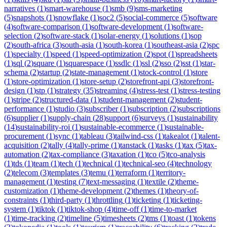
narratives
(
1
)
smart-warehouse
(
1
)
smb
(
9
)
sms-marketing
(
5
)
snapshots
(
1
)
snowflake
(
1
)
soc2
(
5
)
social-commerce
(
5
)
software
(
4
)
software-comparison
(
1
)
software-development
(
1
)
software-
selection
(
2
)
software-stack
(
1
)
solar-energy
(
1
)
solutions
(
1
)
sop
(
2
)
south-africa
(
3
)
south-asia
(
1
)
south-korea
(
1
)
southeast-asia
(
2
)
spc
(
1
)
specialty
(
1
)
speed
(
1
)
speed-optimization
(
2
)
spot
(
1
)
spreadsheets
(
1
)
sql
(
2
)
square
(
1
)
squarespace
(
1
)
ssdlc
(
1
)
ssl
(
2
)
sso
(
2
)
sst
(
1
)
star-
schema
(
2
)
startup
(
2
)
state-management
(
1
)
stock-control
(
1
)
store
(
1
)
store-optimization
(
1
)
store-setup
(
2
)
storefront-api
(
3
)
storefront-
design
(
1
)
stp
(
1
)
strategy
(
35
)
streaming
(
4
)
stress-test
(
1
)
stress-testing
(
1
)
stripe
(
2
)
structured-data
(
1
)
student-management
(
2
)
student-
performance
(
1
)
studio
(
3
)
subscriber
(
1
)
subscription
(
2
)
subscriptions
(
6
)
supplier
(
1
)
supply-chain
(
28
)
support
(
6
)
surveys
(
1
)
sustainability
(
14
)
sustainability-roi
(
1
)
sustainable-ecommerce
(
1
)
sustainable-
procurement
(
1
)
sync
(
1
)
tableau
(
3
)
tailwind-css
(
1
)
takealot
(
1
)
talent-
acquisition
(
2
)
tally
(
4
)
tally-prime
(
1
)
tanstack
(
1
)
tasks
(
1
)
tax
(
5
)
tax-
automation
(
2
)
tax-compliance
(
3
)
taxation
(
1
)
tco
(
5
)
tco-analysis
(
1
)
tds
(
1
)
team
(
1
)
tech
(
1
)
technical
(
1
)
technical-seo
(
4
)
technology
(
2
)
telecom
(
3
)
templates
(
3
)
temu
(
1
)
terraform
(
1
)
territory-
management
(
1
)
testing
(
7
)
text-messaging
(
1
)
textile
(
2
)
theme-
customization
(
1
)
theme-development
(
2
)
themes
(
1
)
theory-of-
constraints
(
1
)
third-party
(
1
)
throttling
(
1
)
ticketing
(
1
)
ticketing-
system
(
1
)
tiktok
(
1
)
tiktok-shop
(
4
)
time-off
(
1
)
time-to-market
(
1
)
time-tracking
(
2
)
timeline
(
5
)
timesheets
(
2
)
tms
(
1
)
toast
(
1
)
tokens