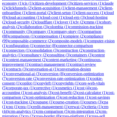
economy
(
1
)
cis
(
1
)
citizen-development
(
3
)
citizen-services
(
1
)
claude
(
2
)
clickfunnels
(
2
)
client-acquisition
(
1
)
client-management
(
2
)
client-
onboarding
(
1
)
client-portal
(
2
)
client-setup
(
1
)
client-success
(
1
)
cloud
(
8
)
cloud-accounting
(
1
)
cloud-cost
(
1
)
cloud-erp
(
3
)
cloud-hosting
(
2
)
cloud-security
(
2
)
cloudflare
(
1
)
clover
(
1
)
clv
(
2
)
cmms
(
1
)
cohort-
analysis
(
2
)
collaboration
(
3
)
colombia
(
1
)
commission-tracking
(
1
)
community
(
3
)
company
(
1
)
company-story
(
1
)
comparison
(
88
)
comparisons
(
1
)
compensation
(
1
)
compiere
(
2
)
compliance
(
99
)
composable-commerce
(
2
)
composite-models
(
1
)
computer-vision
(
1
)
configuration
(
1
)
connector
(
8
)
connector-comparison
(
1
)
connectors
(
1
)
consolidation
(
3
)
construction
(
2
)
construction-
analytics
(
1
)
consultancy
(
2
)
consulting
(
3
)
containers
(
3
)
content
(
1
)
content-management
(
2
)
content-marketing
(
3
)
continuous-
improvement
(
1
)
contract-management
(
1
)
contract-review
(
1
)
contracts
(
3
)
conversation-ai
(
1
)
conversation-design
(
1
)
conversational-ai
(
3
)
conversion
(
8
)
conversion-optimization
(
7
)
conversion-rate
(
2
)
conversion-rate-optimization
(
1
)
cookie-
consent
(
1
)
copilot
(
1
)
copyleft
(
1
)
copyrights
(
1
)
core-web-vitals
(
5
)
corporate-tax
(
1
)
corrective
(
1
)
cosmetics
(
1
)
cost
(
4
)
cost-
accounting
(
1
)
cost-analysis
(
3
)
cost-benefit
(
2
)
cost-calculator
(
1
)
cost-
comparison
(
2
)
cost-optimization
(
5
)
cost-reduction
(
1
)
cost-savings
(
1
)
cost-tracking
(
2
)
coupang
(
1
)
course-creation
(
1
)
courses
(
3
)
cpa
(
1
)
cpq
(
1
)
cpra
(
1
)
credit-management
(
1
)
crewai
(
2
)
criteria
(
1
)
crm
(
44
)
crm-analytics
(
1
)
crm-comparison
(
5
)
crm-integration
(
2
)
crm-
migration
(
2
)
cro
(
2
)
cross-border
(
8
)
cross-platform
(
1
)
cross-sell