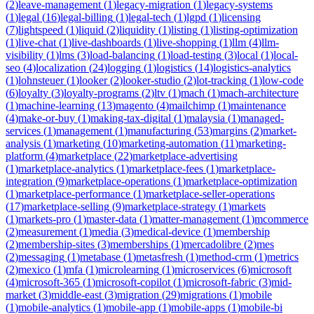
(
2
)
leave-management
(
1
)
legacy-migration
(
1
)
legacy-systems
(
1
)
legal
(
16
)
legal-billing
(
1
)
legal-tech
(
1
)
lgpd
(
1
)
licensing
(
7
)
lightspeed
(
1
)
liquid
(
2
)
liquidity
(
1
)
listing
(
1
)
listing-optimization
(
1
)
live-chat
(
1
)
live-dashboards
(
1
)
live-shopping
(
1
)
llm
(
4
)
llm-
visibility
(
1
)
lms
(
3
)
load-balancing
(
1
)
load-testing
(
3
)
local
(
1
)
local-
seo
(
4
)
localization
(
24
)
logging
(
1
)
logistics
(
14
)
logistics-analytics
(
1
)
lohnsteuer
(
1
)
looker
(
2
)
looker-studio
(
2
)
lot-tracking
(
1
)
low-code
(
6
)
loyalty
(
3
)
loyalty-programs
(
2
)
ltv
(
1
)
mach
(
1
)
mach-architecture
(
1
)
machine-learning
(
13
)
magento
(
4
)
mailchimp
(
1
)
maintenance
(
4
)
make-or-buy
(
1
)
making-tax-digital
(
1
)
malaysia
(
1
)
managed-
services
(
1
)
management
(
1
)
manufacturing
(
53
)
margins
(
2
)
market-
analysis
(
1
)
marketing
(
10
)
marketing-automation
(
11
)
marketing-
platform
(
4
)
marketplace
(
22
)
marketplace-advertising
(
1
)
marketplace-analytics
(
1
)
marketplace-fees
(
1
)
marketplace-
integration
(
9
)
marketplace-operations
(
1
)
marketplace-optimization
(
1
)
marketplace-performance
(
1
)
marketplace-seller-operations
(
17
)
marketplace-selling
(
9
)
marketplace-strategy
(
1
)
markets
(
1
)
markets-pro
(
1
)
master-data
(
1
)
matter-management
(
1
)
mcommerce
(
2
)
measurement
(
1
)
media
(
3
)
medical-device
(
1
)
membership
(
2
)
membership-sites
(
3
)
memberships
(
1
)
mercadolibre
(
2
)
mes
(
2
)
messaging
(
1
)
metabase
(
1
)
metasfresh
(
1
)
method-crm
(
1
)
metrics
(
2
)
mexico
(
1
)
mfa
(
1
)
microlearning
(
1
)
microservices
(
6
)
microsoft
(
4
)
microsoft-365
(
1
)
microsoft-copilot
(
1
)
microsoft-fabric
(
3
)
mid-
market
(
3
)
middle-east
(
3
)
migration
(
29
)
migrations
(
1
)
mobile
(
1
)
mobile-analytics
(
1
)
mobile-app
(
1
)
mobile-apps
(
1
)
mobile-bi