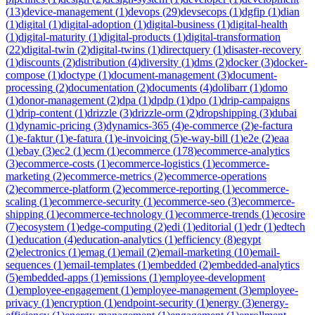
(
13
)
device-management
(
1
)
devops
(
29
)
devsecops
(
1
)
dgfip
(
1
)
dian
(
1
)
digital
(
1
)
digital-adoption
(
1
)
digital-business
(
1
)
digital-health
(
1
)
digital-maturity
(
1
)
digital-products
(
1
)
digital-transformation
(
22
)
digital-twin
(
2
)
digital-twins
(
1
)
directquery
(
1
)
disaster-recovery
(
1
)
discounts
(
2
)
distribution
(
4
)
diversity
(
1
)
dms
(
2
)
docker
(
3
)
docker-
compose
(
1
)
doctype
(
1
)
document-management
(
3
)
document-
processing
(
2
)
documentation
(
2
)
documents
(
4
)
dolibarr
(
1
)
domo
(
1
)
donor-management
(
2
)
dpa
(
1
)
dpdp
(
1
)
dpo
(
1
)
drip-campaigns
(
1
)
drip-content
(
1
)
drizzle
(
3
)
drizzle-orm
(
2
)
dropshipping
(
3
)
dubai
(
1
)
dynamic-pricing
(
3
)
dynamics-365
(
4
)
e-commerce
(
2
)
e-factura
(
1
)
e-faktur
(
1
)
e-fatura
(
1
)
e-invoicing
(
5
)
e-way-bill
(
1
)
e2e
(
2
)
eaa
(
1
)
ebay
(
3
)
ec2
(
1
)
ecm
(
1
)
ecommerce
(
178
)
ecommerce-analytics
(
3
)
ecommerce-costs
(
1
)
ecommerce-logistics
(
1
)
ecommerce-
marketing
(
2
)
ecommerce-metrics
(
2
)
ecommerce-operations
(
2
)
ecommerce-platform
(
2
)
ecommerce-reporting
(
1
)
ecommerce-
scaling
(
1
)
ecommerce-security
(
1
)
ecommerce-seo
(
3
)
ecommerce-
shipping
(
1
)
ecommerce-technology
(
1
)
ecommerce-trends
(
1
)
ecosire
(
7
)
ecosystem
(
1
)
edge-computing
(
2
)
edi
(
1
)
editorial
(
1
)
edr
(
1
)
edtech
(
1
)
education
(
4
)
education-analytics
(
1
)
efficiency
(
8
)
egypt
(
2
)
electronics
(
1
)
emag
(
1
)
email
(
2
)
email-marketing
(
10
)
email-
sequences
(
1
)
email-templates
(
1
)
embedded
(
2
)
embedded-analytics
(
5
)
embedded-apps
(
1
)
emissions
(
1
)
employee-development
(
1
)
employee-engagement
(
1
)
employee-management
(
3
)
employee-
privacy
(
1
)
encryption
(
1
)
endpoint-security
(
1
)
energy
(
3
)
energy-