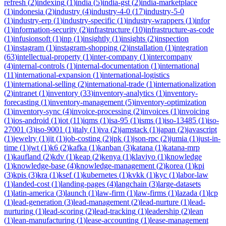
refresh
(
2
)
indexing
(
1
)
india
(
5
)
india-gst
(
2
)
india-marketplace
(
1
)
indonesia
(
2
)
industry
(
4
)
industry-4-0
(
17
)
industry-5-0
(
1
)
industry-erp
(
1
)
industry-specific
(
1
)
industry-wrappers
(
1
)
infor
(
1
)
information-security
(
2
)
infrastructure
(
10
)
infrastructure-as-code
(
1
)
infusionsoft
(
1
)
inp
(
1
)
insightly
(
1
)
insights
(
2
)
inspection
(
1
)
instagram
(
1
)
instagram-shopping
(
2
)
installation
(
1
)
integration
(
63
)
intellectual-property
(
1
)
inter-company
(
1
)
intercompany
(
4
)
internal-controls
(
1
)
internal-documentation
(
1
)
international
(
11
)
international-expansion
(
1
)
international-logistics
(
1
)
international-selling
(
2
)
international-trade
(
1
)
internationalization
(
2
)
intranet
(
1
)
inventory
(
33
)
inventory-analytics
(
1
)
inventory-
forecasting
(
1
)
inventory-management
(
5
)
inventory-optimization
(
1
)
inventory-sync
(
4
)
invoice-processing
(
2
)
invoices
(
1
)
invoicing
(
1
)
ios-android
(
1
)
iot
(
11
)
iqms
(
1
)
isa-95
(
1
)
isms
(
1
)
iso-13485
(
1
)
iso-
27001
(
3
)
iso-9001
(
1
)
italy
(
1
)
iva
(
2
)
jamstack
(
1
)
japan
(
2
)
javascript
(
1
)
jewelry
(
1
)
jit
(
1
)
job-costing
(
2
)
jpk
(
1
)
json-rpc
(
2
)
jumia
(
1
)
just-in-
time
(
1
)
jwt
(
1
)
k6
(
2
)
kafka
(
1
)
kanban
(
3
)
katana
(
1
)
katana-mrp
(
1
)
kaufland
(
2
)
kdv
(
1
)
keap
(
2
)
kenya
(
1
)
klaviyo
(
1
)
knowledge
(
1
)
knowledge-base
(
4
)
knowledge-management
(
2
)
korea
(
1
)
kpi
(
3
)
kpis
(
3
)
kra
(
1
)
ksef
(
1
)
kubernetes
(
1
)
kvkk
(
1
)
kyc
(
1
)
labor-law
(
1
)
landed-cost
(
1
)
landing-pages
(
4
)
langchain
(
3
)
large-datasets
(
1
)
latin-america
(
3
)
launch
(
1
)
law-firm
(
1
)
law-firms
(
1
)
lazada
(
1
)
lcp
(
1
)
lead-generation
(
3
)
lead-management
(
2
)
lead-nurture
(
1
)
lead-
nurturing
(
1
)
lead-scoring
(
2
)
lead-tracking
(
1
)
leadership
(
2
)
lean
(
1
)
lean-manufacturing
(
1
)
lease-accounting
(
1
)
lease-management