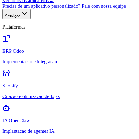
Ver todos os aplicativos
→
Precisa de um aplicativo personalizado? Fale com nossa equipe
→
Serviços
Plataformas
ERP Odoo
Implementacao e integracao
Shopify
Criacao e otimizacao de lojas
IA OpenClaw
Implantacao de agentes IA