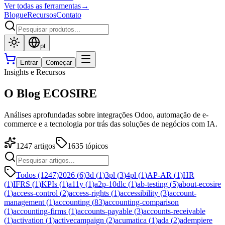
Ver todas as ferramentas
→
Blogue
Recursos
Contato
pt
Entrar
Começar
Insights e Recursos
O Blog ECOSIRE
Análises aprofundadas sobre integrações Odoo, automação de e-
commerce e a tecnologia por trás das soluções de negócios com IA.
1247
artigos
1635
tópicos
Todos (1247)
2026
(
6
)
3d
(
1
)
3pl
(
3
)
4pl
(
1
)
AP-AR
(
1
)
HR
(
1
)
IFRS
(
1
)
KPIs
(
1
)
a11y
(
1
)
a2p-10dlc
(
1
)
ab-testing
(
5
)
about-ecosire
(
1
)
access-control
(
2
)
access-rights
(
1
)
accessibility
(
3
)
account-
management
(
1
)
accounting
(
83
)
accounting-comparison
(
1
)
accounting-firms
(
1
)
accounts-payable
(
3
)
accounts-receivable
(
1
)
activation
(
1
)
activecampaign
(
2
)
acumatica
(
1
)
ada
(
2
)
adempiere