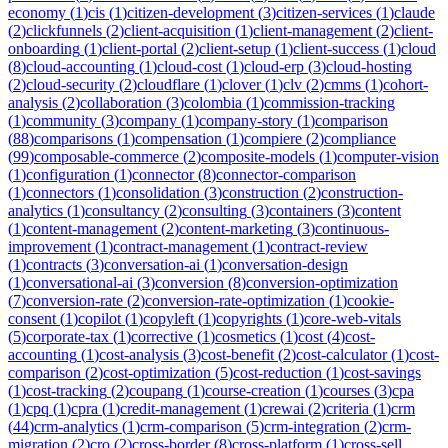
economy
(
1
)
cis
(
1
)
citizen-development
(
3
)
citizen-services
(
1
)
claude
(
2
)
clickfunnels
(
2
)
client-acquisition
(
1
)
client-management
(
2
)
client-
onboarding
(
1
)
client-portal
(
2
)
client-setup
(
1
)
client-success
(
1
)
cloud
(
8
)
cloud-accounting
(
1
)
cloud-cost
(
1
)
cloud-erp
(
3
)
cloud-hosting
(
2
)
cloud-security
(
2
)
cloudflare
(
1
)
clover
(
1
)
clv
(
2
)
cmms
(
1
)
cohort-
analysis
(
2
)
collaboration
(
3
)
colombia
(
1
)
commission-tracking
(
1
)
community
(
3
)
company
(
1
)
company-story
(
1
)
comparison
(
88
)
comparisons
(
1
)
compensation
(
1
)
compiere
(
2
)
compliance
(
99
)
composable-commerce
(
2
)
composite-models
(
1
)
computer-vision
(
1
)
configuration
(
1
)
connector
(
8
)
connector-comparison
(
1
)
connectors
(
1
)
consolidation
(
3
)
construction
(
2
)
construction-
analytics
(
1
)
consultancy
(
2
)
consulting
(
3
)
containers
(
3
)
content
(
1
)
content-management
(
2
)
content-marketing
(
3
)
continuous-
improvement
(
1
)
contract-management
(
1
)
contract-review
(
1
)
contracts
(
3
)
conversation-ai
(
1
)
conversation-design
(
1
)
conversational-ai
(
3
)
conversion
(
8
)
conversion-optimization
(
7
)
conversion-rate
(
2
)
conversion-rate-optimization
(
1
)
cookie-
consent
(
1
)
copilot
(
1
)
copyleft
(
1
)
copyrights
(
1
)
core-web-vitals
(
5
)
corporate-tax
(
1
)
corrective
(
1
)
cosmetics
(
1
)
cost
(
4
)
cost-
accounting
(
1
)
cost-analysis
(
3
)
cost-benefit
(
2
)
cost-calculator
(
1
)
cost-
comparison
(
2
)
cost-optimization
(
5
)
cost-reduction
(
1
)
cost-savings
(
1
)
cost-tracking
(
2
)
coupang
(
1
)
course-creation
(
1
)
courses
(
3
)
cpa
(
1
)
cpq
(
1
)
cpra
(
1
)
credit-management
(
1
)
crewai
(
2
)
criteria
(
1
)
crm
(
44
)
crm-analytics
(
1
)
crm-comparison
(
5
)
crm-integration
(
2
)
crm-
migration
(
2
)
cro
(
2
)
cross-border
(
8
)
cross-platform
(
1
)
cross-sell