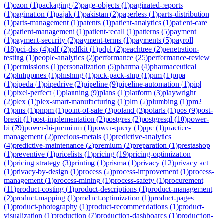
(
1
)
ozon
(
1
)
packaging
(
2
)
page-objects
(
1
)
paginated-reports
(
1
)
pagination
(
1
)
pajak
(
1
)
pakistan
(
2
)
paperless
(
1
)
parts-distribution
(
1
)
parts-management
(
1
)
patents
(
1
)
patient-analytics
(
1
)
patient-care
(
2
)
patient-management
(
1
)
patient-recall
(
1
)
patterns
(
5
)
payment
(
1
)
payment-security
(
2
)
payment-terms
(
1
)
payments
(
5
)
payroll
(
18
)
pci-dss
(
4
)
pdf
(
2
)
pdfkit
(
1
)
pdpl
(
2
)
peachtree
(
2
)
penetration-
testing
(
1
)
people-analytics
(
2
)
performance
(
25
)
performance-review
(
1
)
permissions
(
1
)
personalization
(
5
)
pharma
(
4
)
pharmaceutical
(
2
)
philippines
(
1
)
phishing
(
1
)
pick-pack-ship
(
1
)
pim
(
1
)
pipa
(
1
)
pipeda
(
1
)
pipedrive
(
2
)
pipeline
(
9
)
pipeline-automation
(
1
)
pipl
(
1
)
pixel-perfect
(
1
)
planning
(
9
)
plans
(
1
)
platform
(
3
)
playwright
(
2
)
plex
(
1
)
plex-smart-manufacturing
(
1
)
plm
(
2
)
plumbing
(
1
)
pm2
(
1
)
pms
(
1
)
pnpm
(
1
)
point-of-sale
(
3
)
poland
(
3
)
polaris
(
1
)
pos
(
9
)
post-
brexit
(
1
)
post-implementation
(
2
)
postgres
(
2
)
postgresql
(
10
)
power-
bi
(
79
)
power-bi-premium
(
1
)
power-query
(
1
)
ppc
(
1
)
practice-
management
(
2
)
precious-metals
(
1
)
predictive-analytics
(
4
)
predictive-maintenance
(
2
)
premium
(
2
)
preparation
(
1
)
prestashop
(
1
)
preventive
(
1
)
pricelists
(
1
)
pricing
(
19
)
pricing-optimization
(
1
)
pricing-strategy
(
3
)
printing
(
1
)
prisma
(
1
)
privacy
(
12
)
privacy-act
(
1
)
privacy-by-design
(
1
)
process
(
2
)
process-improvement
(
1
)
process-
management
(
1
)
process-mining
(
1
)
process-safety
(
1
)
procurement
(
11
)
product-costing
(
1
)
product-descriptions
(
1
)
product-management
(
2
)
product-mapping
(
1
)
product-optimization
(
1
)
product-pages
(
1
)
product-photography
(
1
)
product-recommendations
(
1
)
product-
visualization
(
1
)
production
(
7
)
production-dashboards
(
1
)
production-