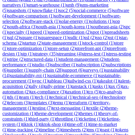
narratives
(
1
)
smart-warehouse
(
1
)
smb
(
9
)
sms-marketing
(
5
)
snapshots
(
1
)
snowflake
(
1
)
soc2
(
5
)
social-commerce
(
5
)
software
(
4
)
software-comparison
(
1
)
software-development
(
1
)
software-
selection
(
2
)
software-stack
(
1
)
solar-energy
(
1
)
solutions
(
1
)
sop
(
2
)
south-africa
(
3
)
south-asia
(
1
)
south-korea
(
1
)
southeast-asia
(
2
)
spc
(
1
)
specialty
(
1
)
speed
(
1
)
speed-optimization
(
2
)
spot
(
1
)
spreadsheets
(
1
)
sql
(
2
)
square
(
1
)
squarespace
(
1
)
ssdlc
(
1
)
ssl
(
2
)
sso
(
2
)
sst
(
1
)
star-
schema
(
2
)
startup
(
2
)
state-management
(
1
)
stock-control
(
1
)
store
(
1
)
store-optimization
(
1
)
store-setup
(
2
)
storefront-api
(
3
)
storefront-
design
(
1
)
stp
(
1
)
strategy
(
35
)
streaming
(
4
)
stress-test
(
1
)
stress-testing
(
1
)
stripe
(
2
)
structured-data
(
1
)
student-management
(
2
)
student-
performance
(
1
)
studio
(
3
)
subscriber
(
1
)
subscription
(
2
)
subscriptions
(
6
)
supplier
(
1
)
supply-chain
(
28
)
support
(
6
)
surveys
(
1
)
sustainability
(
14
)
sustainability-roi
(
1
)
sustainable-ecommerce
(
1
)
sustainable-
procurement
(
1
)
sync
(
1
)
tableau
(
3
)
tailwind-css
(
1
)
takealot
(
1
)
talent-
acquisition
(
2
)
tally
(
4
)
tally-prime
(
1
)
tanstack
(
1
)
tasks
(
1
)
tax
(
5
)
tax-
automation
(
2
)
tax-compliance
(
3
)
taxation
(
1
)
tco
(
5
)
tco-analysis
(
1
)
tds
(
1
)
team
(
1
)
tech
(
1
)
technical
(
1
)
technical-seo
(
4
)
technology
(
2
)
telecom
(
3
)
templates
(
3
)
temu
(
1
)
terraform
(
1
)
territory-
management
(
1
)
testing
(
7
)
text-messaging
(
1
)
textile
(
2
)
theme-
customization
(
1
)
theme-development
(
2
)
themes
(
1
)
theory-of-
constraints
(
1
)
third-party
(
1
)
throttling
(
1
)
ticketing
(
1
)
ticketing-
system
(
1
)
tiktok
(
1
)
tiktok-shop
(
4
)
time-off
(
1
)
time-to-market
(
1
)
time-tracking
(
2
)
timeline
(
5
)
timesheets
(
2
)
tms
(
1
)
toast
(
1
)
tokens