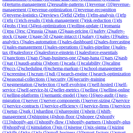
(
4
)
returns-management
(
2
)
reusable-patterns
(
1
)
revenue
(
10
)
revenue-
management
(
1
)
revenue-optimization
(
1
)
revenue-recognition
(
5
)
reverse-logistics
(
2
)
reviews
(
5
)
rfid
(
2
)
rfm
(
1
)
rfm-analysis
(
1
)
rfp
(
1
)
rfq
(
1
)
rich-results
(
1
)
risk-management
(
7
)
risk-reduction
(
1
)
rls
(
4
)
rohs
(
1
)
roi
(
34
)
roi-optimization
(
1
)
rolling-update
(
1
)
romania
(
1
)
rpa
(
3
)
rsc
(
2
)
russia
(
2
)
saas
(
25
)
saas-pricing
(
1
)
safety
(
2
)
safety-
stock
(
1
)
sage
(
1
)
sage-50
(
2
)
sage-intacct
(
1
)
salary
(
1
)
sales
(
19
)
sales-
analytics
(
3
)
sales-automation
(
1
)
sales-dashboard
(
2
)
sales-forecasting
(
1
)
sales-management
(
1
)
sales-operations
(
1
)
sales-pipeline
(
1
)
sales-
tax
(
8
)
salesforce
(
5
)
salesforce-einstein
(
1
)
salesforce-essentials
(
1
)
sanctions
(
1
)
sap
(
5
)
sap-business-one
(
2
)
sap-hana
(
1
)
sars
(
2
)
sasb
(
1
)
sat
(
1
)
saudi-arabia
(
3
)
sbom
(
1
)
scada
(
1
)
scalability
(
3
)
scaling
(
9
)
sccs
(
2
)
scheduling
(
6
)
schema-markup
(
1
)
school-management
(
1
)
screening
(
1
)
scrum
(
1
)
sdi
(
1
)
search-engine
(
1
)
search-optimization
(
2
)
seasonal-collections
(
1
)
security
(
36
)
security-training
(
1
)
segmentation
(
2
)
selection
(
1
)
self-evolving
(
1
)
self-hosted
(
1
)
self-
service
(
2
)
self-service-bi
(
2
)
seller-metrics
(
1
)
selling
(
1
)
selling-online
(
1
)
selling-platforms
(
1
)
semantic-model
(
1
)
seo
(
16
)
seo-audit
(
1
)
seo-
migration
(
1
)
server
(
1
)
server-components
(
1
)
server-sizing
(
2
)
service
(
1
)
service-contracts
(
1
)
service-efficiency
(
1
)
service-firms
(
1
)
services
(
1
)
setup
(
2
)
sgk
(
1
)
sharding
(
1
)
sharepoint
(
1
)
shein
(
1
)
shift-
management
(
3
)
shipping
(
4
)
shop-floor
(
2
)
shopee
(
2
)
shopify
(
113
)
shopify-api
(
1
)
shopify-flow
(
1
)
shopify-partners
(
1
)
shopify-plus
(
8
)
shopifyql
(
1
)
simulation
(
3
)
sis
(
1
)
sisense
(
1
)
six-sigma
(
1
)
sizing
(
1
)
skills
(
4
)
sku
(
1
)
sla
(
5
)
small-business
(
10
)
smart-factory
(
1
)
smart-