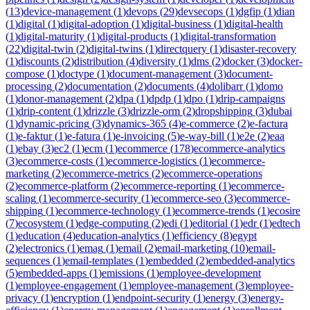
(
13
)
device-management
(
1
)
devops
(
29
)
devsecops
(
1
)
dgfip
(
1
)
dian
(
1
)
digital
(
1
)
digital-adoption
(
1
)
digital-business
(
1
)
digital-health
(
1
)
digital-maturity
(
1
)
digital-products
(
1
)
digital-transformation
(
22
)
digital-twin
(
2
)
digital-twins
(
1
)
directquery
(
1
)
disaster-recovery
(
1
)
discounts
(
2
)
distribution
(
4
)
diversity
(
1
)
dms
(
2
)
docker
(
3
)
docker-
compose
(
1
)
doctype
(
1
)
document-management
(
3
)
document-
processing
(
2
)
documentation
(
2
)
documents
(
4
)
dolibarr
(
1
)
domo
(
1
)
donor-management
(
2
)
dpa
(
1
)
dpdp
(
1
)
dpo
(
1
)
drip-campaigns
(
1
)
drip-content
(
1
)
drizzle
(
3
)
drizzle-orm
(
2
)
dropshipping
(
3
)
dubai
(
1
)
dynamic-pricing
(
3
)
dynamics-365
(
4
)
e-commerce
(
2
)
e-factura
(
1
)
e-faktur
(
1
)
e-fatura
(
1
)
e-invoicing
(
5
)
e-way-bill
(
1
)
e2e
(
2
)
eaa
(
1
)
ebay
(
3
)
ec2
(
1
)
ecm
(
1
)
ecommerce
(
178
)
ecommerce-analytics
(
3
)
ecommerce-costs
(
1
)
ecommerce-logistics
(
1
)
ecommerce-
marketing
(
2
)
ecommerce-metrics
(
2
)
ecommerce-operations
(
2
)
ecommerce-platform
(
2
)
ecommerce-reporting
(
1
)
ecommerce-
scaling
(
1
)
ecommerce-security
(
1
)
ecommerce-seo
(
3
)
ecommerce-
shipping
(
1
)
ecommerce-technology
(
1
)
ecommerce-trends
(
1
)
ecosire
(
7
)
ecosystem
(
1
)
edge-computing
(
2
)
edi
(
1
)
editorial
(
1
)
edr
(
1
)
edtech
(
1
)
education
(
4
)
education-analytics
(
1
)
efficiency
(
8
)
egypt
(
2
)
electronics
(
1
)
emag
(
1
)
email
(
2
)
email-marketing
(
10
)
email-
sequences
(
1
)
email-templates
(
1
)
embedded
(
2
)
embedded-analytics
(
5
)
embedded-apps
(
1
)
emissions
(
1
)
employee-development
(
1
)
employee-engagement
(
1
)
employee-management
(
3
)
employee-
privacy
(
1
)
encryption
(
1
)
endpoint-security
(
1
)
energy
(
3
)
energy-