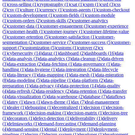
(
1
)
cross-selling
(
1
)
cryptography
(
1
)
csat
(
1
)
cspm
(
1
)
csrd
(
3
)
css
(
2
)
csv
(
1
)
culture
(
1
)
currency
(
1
)
custom-agents
(
1
)
custom-checkout
(
1
)
custom-development
(
1
)
custom-fields
(
1
)
custom-module
(
1
)
custom-orders
(
2
)
custom-skills
(
2
)
customer-analytics
(
2
)
customer-data
(
1
)
customer-engagement
(
3
)
customer-experience
(
5
)
customer-health
(
1
)
customer-journey
(
1
)
customer-lifetime-value
(
3
)
customer-retention
(
5
)
customer-satisfaction
(
1
)
customer-
segmentation
(
2
)
customer-service
(
7
)
customer-success
(
5
)
customer-
support
(
7
)
customization
(
5
)
customs
(
1
)
cutover
(
2
)
cx
(
1
)
cybersecurity
(
14
)
daraz
(
1
)
dashboard
(
2
)
dashboards
(
16
)
data
(
5
)
data-analysis
(
3
)
data-analytics
(
3
)
data-cleanup
(
2
)
data-driven
(
3
)
data-extraction
(
2
)
data-fetching
(
1
)
data-governance
(
1
)
data-
handling
(
1
)
data-hygiene
(
1
)
data-integration
(
2
)
data-lifecycle
(
1
)
data-literacy
(
1
)
data-mapping
(
1
)
data-mesh
(
1
)
data-migration
(
8
)
data-modeling
(
5
)
data-pipeline
(
1
)
data-platform
(
2
)
data-
preparation
(
1
)
data-privacy
(
4
)
data-protection
(
14
)
data-quality
(
4
)
data-refresh
(
2
)
data-residency
(
2
)
data-retention
(
1
)
data-transfer
(
4
)
data-visualization
(
5
)
data-warehouse
(
2
)
database
(
7
)
dataflows
(
1
)
datev
(
1
)
dawn
(
1
)
dawn-theme
(
1
)
dax
(
7
)
deal-management
(
1
)
dealer
(
1
)
debugging
(
1
)
decentralized
(
1
)
decision
(
1
)
decision-
framework
(
1
)
decision-making
(
1
)
decision-matrix
(
1
)
decision-tree
(
1
)
decorators
(
1
)
defect-detection
(
1
)
deliverability
(
1
)
delivery
(
1
)
delmiaworks
(
1
)
demand-forecasting
(
3
)
demand-planning
(
4
)
demand-sensing
(
1
)
dental
(
1
)
deployment
(
10
)
deployment-
pipelines
(
1
)
design
(
2
)
design-system
(
1
)
developer
(
1
)
development