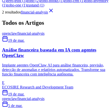
(
2
)
zero-trust
(
3
)
zoho
(
2
)
zoho-books
(
1
)
zoho-crm
(
1
)
zoho-inventory
(
1
)
zoho-one
(
1
)
zustand
(
1
)
2 resultados
financial-analysis
Todos os Artigos
openclaw
financial-analysis
19 de mar.
Análise financeira baseada em IA com agentes
OpenClaw
Implante agentes OpenClaw AI para análise financeira, previsão,
detecção de anomalias e relatórios automatizados. Transforme sua
função financeira com inteligência autônoma.
E
ECOSIRE Research and Development Team
19 de mar.
openclaw
financial-analysis
5 de mar.