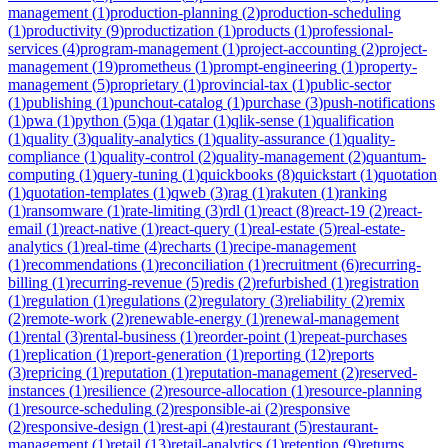
management
(
1
)
production-planning
(
2
)
production-scheduling
(
1
)
productivity
(
9
)
productization
(
1
)
products
(
1
)
professional-
services
(
4
)
program-management
(
1
)
project-accounting
(
2
)
project-
management
(
19
)
prometheus
(
1
)
prompt-engineering
(
1
)
property-
management
(
5
)
proprietary
(
1
)
provincial-tax
(
1
)
public-sector
(
1
)
publishing
(
1
)
punchout-catalog
(
1
)
purchase
(
3
)
push-notifications
(
1
)
pwa
(
1
)
python
(
5
)
qa
(
1
)
qatar
(
1
)
qlik-sense
(
1
)
qualification
(
1
)
quality
(
3
)
quality-analytics
(
1
)
quality-assurance
(
1
)
quality-
compliance
(
1
)
quality-control
(
2
)
quality-management
(
2
)
quantum-
computing
(
1
)
query-tuning
(
1
)
quickbooks
(
8
)
quickstart
(
1
)
quotation
(
1
)
quotation-templates
(
1
)
qweb
(
3
)
rag
(
1
)
rakuten
(
1
)
ranking
(
1
)
ransomware
(
1
)
rate-limiting
(
3
)
rdl
(
1
)
react
(
8
)
react-19
(
2
)
react-
email
(
1
)
react-native
(
1
)
react-query
(
1
)
real-estate
(
5
)
real-estate-
analytics
(
1
)
real-time
(
4
)
recharts
(
1
)
recipe-management
(
1
)
recommendations
(
1
)
reconciliation
(
1
)
recruitment
(
6
)
recurring-
billing
(
1
)
recurring-revenue
(
5
)
redis
(
2
)
refurbished
(
1
)
registration
(
1
)
regulation
(
1
)
regulations
(
2
)
regulatory
(
3
)
reliability
(
2
)
remix
(
2
)
remote-work
(
2
)
renewable-energy
(
1
)
renewal-management
(
1
)
rental
(
3
)
rental-business
(
1
)
reorder-point
(
1
)
repeat-purchases
(
1
)
replication
(
1
)
report-generation
(
1
)
reporting
(
12
)
reports
(
3
)
repricing
(
1
)
reputation
(
1
)
reputation-management
(
2
)
reserved-
instances
(
1
)
resilience
(
2
)
resource-allocation
(
1
)
resource-planning
(
1
)
resource-scheduling
(
2
)
responsible-ai
(
2
)
responsive
(
2
)
responsive-design
(
1
)
rest-api
(
4
)
restaurant
(
5
)
restaurant-
management
(
1
)
retail
(
13
)
retail-analytics
(
1
)
retention
(
9
)
returns