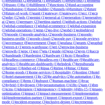
(
1
)
freshbooks
(
2
)
freshdesk
(
1
)
freshsales
(
1
)
freshworks
(
1
)
frontend
(
3
)
fruugo
(
1
)
fta
(
1
)
fulfillment
(
7
)
functions
(
2
)
fund-accounting
(
2
)
fundraising
(
1
)
funnel-builder
(
2
)
funnels
(
4
)
furniture
(
2
)
future
(
3
)
future-of-work
(
1
)
gantt
(
1
)
gateway
(
1
)
gateways
(
1
)
gcc
(
1
)
gcp
(
2
)
gdpr
(
12
)
gds
(
1
)
gemini
(
1
)
general-ai
(
1
)
generation
(
1
)
generative-
ai
(
2
)
geo
(
1
)
germany
(
23
)
getting-started
(
1
)
github-actions
(
3
)
global
(
3
)
global-compliance
(
1
)
global-ecommerce
(
1
)
global-expansion
(
1
)
global-operations
(
1
)
gmp
(
2
)
go-live
(
2
)
gobd
(
1
)
gohighlevel
(
76
)
google
(
1
)
google-analytics
(
2
)
google-business
(
1
)
google-
business-profile
(
1
)
google-cloud
(
2
)
google-pay
(
1
)
google-reviews
(
1
)
governance
(
8
)
government
(
3
)
gpt
(
1
)
grafana
(
1
)
grants
(
2
)
graphql
(
3
)
green-it
(
1
)
green-warehouse
(
1
)
gri
(
2
)
growing-business
(
1
)
growth
(
1
)
grpc
(
1
)
gst
(
7
)
gta
(
1
)
guide
(
43
)
gxp
(
2
)
gym
(
1
)
haccp
(
2
)
handmade
(
3
)
hardening
(
2
)
hardware
(
1
)
hcm
(
1
)
headless
(
4
)
headless-commerce
(
3
)
headless-erp
(
1
)
healthcare
(
9
)
healthcare-
analytics
(
1
)
healthcare-dashboards
(
1
)
helpdesk
(
7
)
hepsiburada
(
1
)
hetzner
(
1
)
higher-ed
(
1
)
hipaa
(
5
)
hiring
(
4
)
hmac
(
1
)
hmrc
(
2
)
home-goods
(
1
)
home-services
(
1
)
hospitality
(
5
)
hosting
(
3
)
hotel
(
1
)
hotel-management
(
1
)
hr
(
20
)
hr-analytics
(
2
)
hr-automation
(
1
)
hr-
compliance
(
1
)
hrms
(
1
)
hubspot
(
7
)
human-machine
(
1
)
hvac
(
2
)
hybrid
(
1
)
hydrogen
(
3
)
hyperautomation
(
1
)
i18n
(
2
)
iam
(
1
)
ibm
(
1
)
icms
(
1
)
idempiere
(
1
)
idempotency
(
1
)
identity
(
4
)
ifrs-15
(
1
)
image-
optimization
(
1
)
impact
(
1
)
impact-measurement
(
1
)
implementation
(
44
)
implementation-partner
(
1
)
import
(
1
)
import-export
(
1
)
import-
mode
(
1
)
incident-response
(
3
)
inclusive-design
(
1
)
incremental-