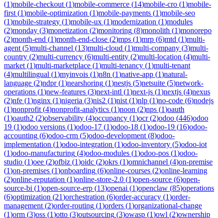
(
1
)
mobile-checkout
(
1
)
mobile-commerce
(
14
)
mobile-cro
(
1
)
mobile-
first
(
1
)
mobile-optimization
(
1
)
mobile-payments
(
1
)
mobile-seo
(
1
)
mobile-strategy
(
1
)
mobile-ux
(
1
)
modernization
(
1
)
modules
(
2
)
monday
(
3
)
monetization
(
2
)
monitoring
(
8
)
monolith
(
1
)
monorepo
(
2
)
month-end
(
1
)
month-end-close
(
2
)
mps
(
1
)
mrp
(
6
)
mtd
(
1
)
multi-
agent
(
5
)
multi-channel
(
13
)
multi-cloud
(
1
)
multi-company
(
3
)
multi-
country
(
2
)
multi-currency
(
6
)
multi-entity
(
2
)
multi-location
(
4
)
multi-
market
(
1
)
multi-marketplace
(
1
)
multi-tenancy
(
1
)
multi-tenant
(
4
)
multilingual
(
1
)
myinvois
(
1
)
n8n
(
1
)
native-app
(
1
)
natural-
language
(
2
)
ndpr
(
1
)
nearshoring
(
1
)
nestjs
(
5
)
netsuite
(
5
)
network-
operations
(
1
)
new-features
(
3
)
next-intl
(
1
)
next-js
(
1
)
nextjs
(
4
)
nexus
(
2
)
nfe
(
1
)
nginx
(
1
)
nigeria
(
3
)
nis2
(
1
)
nist
(
1
)
nlp
(
1
)
no-code
(
6
)
nodejs
(
1
)
nonprofit
(
4
)
nonprofit-analytics
(
1
)
noon
(
2
)
nps
(
1
)
oauth
(
1
)
oauth2
(
2
)
observability
(
4
)
occupancy
(
1
)
ocr
(
2
)
odoo
(
446
)
odoo
19
(
1
)
odoo versions
(
1
)
odoo-17
(
1
)
odoo-18
(
1
)
odoo-19
(
16
)
odoo-
accounting
(
6
)
odoo-crm
(
5
)
odoo-development
(
8
)
odoo-
implementation
(
1
)
odoo-integration
(
1
)
odoo-inventory
(
5
)
odoo-iot
(
1
)
odoo-manufacturing
(
4
)
odoo-modules
(
1
)
odoo-pos
(
1
)
odoo-
studio
(
1
)
oee
(
2
)
ofbiz
(
1
)
oidc
(
2
)
okrs
(
1
)
omnichannel
(
4
)
on-premise
(
1
)
on-premises
(
1
)
onboarding
(
6
)
online-courses
(
2
)
online-learning
(
2
)
online-reputation
(
1
)
online-store-2.0
(
1
)
open-source
(
6
)
open-
source-bi
(
1
)
open-source-erp
(
13
)
openai
(
1
)
openclaw
(
85
)
operations
(
6
)
optimization
(
21
)
orchestration
(
6
)
order-accuracy
(
1
)
order-
management
(
2
)
order-routing
(
1
)
orders
(
1
)
organizational-change
(
1
)
orm
(
3
)
oss
(
1
)
otto
(
3
)
outsourcing
(
3
)
owasp
(
1
)
owl
(
2
)
ownership