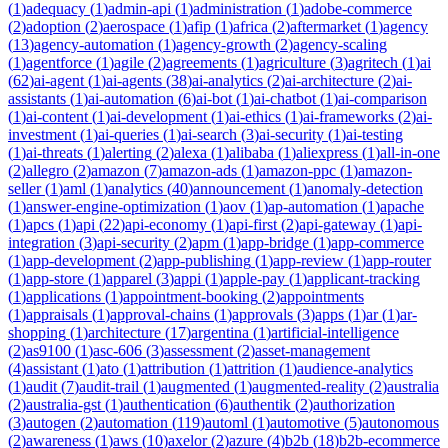
(
1
)
adequacy
(
1
)
admin-api
(
1
)
administration
(
1
)
adobe-commerce
(
2
)
adoption
(
2
)
aerospace
(
1
)
afip
(
1
)
africa
(
2
)
aftermarket
(
1
)
agency
(
13
)
agency-automation
(
1
)
agency-growth
(
2
)
agency-scaling
(
1
)
agentforce
(
1
)
agile
(
2
)
agreements
(
1
)
agriculture
(
3
)
agritech
(
1
)
ai
(
62
)
ai-agent
(
1
)
ai-agents
(
38
)
ai-analytics
(
2
)
ai-architecture
(
2
)
ai-
assistants
(
1
)
ai-automation
(
6
)
ai-bot
(
1
)
ai-chatbot
(
1
)
ai-comparison
(
1
)
ai-content
(
1
)
ai-development
(
1
)
ai-ethics
(
1
)
ai-frameworks
(
2
)
ai-
investment
(
1
)
ai-queries
(
1
)
ai-search
(
3
)
ai-security
(
1
)
ai-testing
(
1
)
ai-threats
(
1
)
alerting
(
2
)
alexa
(
1
)
alibaba
(
1
)
aliexpress
(
1
)
all-in-one
(
2
)
allegro
(
2
)
amazon
(
7
)
amazon-ads
(
1
)
amazon-ppc
(
1
)
amazon-
seller
(
1
)
aml
(
1
)
analytics
(
40
)
announcement
(
1
)
anomaly-detection
(
1
)
answer-engine-optimization
(
1
)
aov
(
1
)
ap-automation
(
1
)
apache
(
1
)
apcs
(
1
)
api
(
22
)
api-economy
(
1
)
api-first
(
2
)
api-gateway
(
1
)
api-
integration
(
3
)
api-security
(
2
)
apm
(
1
)
app-bridge
(
1
)
app-commerce
(
1
)
app-development
(
2
)
app-publishing
(
1
)
app-review
(
1
)
app-router
(
1
)
app-store
(
1
)
apparel
(
3
)
appi
(
1
)
apple-pay
(
1
)
applicant-tracking
(
1
)
applications
(
1
)
appointment-booking
(
2
)
appointments
(
1
)
appraisals
(
1
)
approval-chains
(
1
)
approvals
(
3
)
apps
(
1
)
ar
(
1
)
ar-
shopping
(
1
)
architecture
(
17
)
argentina
(
1
)
artificial-intelligence
(
2
)
as9100
(
1
)
asc-606
(
3
)
assessment
(
2
)
asset-management
(
4
)
assistant
(
1
)
ato
(
1
)
attribution
(
1
)
attrition
(
1
)
audience-analytics
(
1
)
audit
(
7
)
audit-trail
(
1
)
augmented
(
1
)
augmented-reality
(
2
)
australia
(
2
)
australia-gst
(
1
)
authentication
(
6
)
authentik
(
2
)
authorization
(
3
)
autogen
(
2
)
automation
(
119
)
automl
(
1
)
automotive
(
5
)
autonomous
(
2
)
awareness
(
1
)
aws
(
10
)
axelor
(
2
)
azure
(
4
)
b2b
(
18
)
b2b-ecommerce