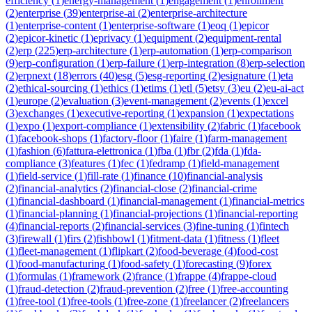
efficiency
(
1
)
energy-management
(
1
)
engagement
(
1
)
enrollment
(
2
)
enterprise
(
39
)
enterprise-ai
(
2
)
enterprise-architecture
(
1
)
enterprise-content
(
1
)
enterprise-software
(
1
)
eoq
(
1
)
epicor
(
2
)
epicor-kinetic
(
1
)
eprivacy
(
1
)
equipment
(
2
)
equipment-rental
(
2
)
erp
(
225
)
erp-architecture
(
1
)
erp-automation
(
1
)
erp-comparison
(
9
)
erp-configuration
(
1
)
erp-failure
(
1
)
erp-integration
(
8
)
erp-selection
(
2
)
erpnext
(
18
)
errors
(
40
)
esg
(
5
)
esg-reporting
(
2
)
esignature
(
1
)
eta
(
2
)
ethical-sourcing
(
1
)
ethics
(
1
)
etims
(
1
)
etl
(
5
)
etsy
(
3
)
eu
(
2
)
eu-ai-act
(
1
)
europe
(
2
)
evaluation
(
3
)
event-management
(
2
)
events
(
1
)
excel
(
3
)
exchanges
(
1
)
executive-reporting
(
1
)
expansion
(
1
)
expectations
(
1
)
expo
(
1
)
export-compliance
(
1
)
extensibility
(
2
)
fabric
(
1
)
facebook
(
1
)
facebook-shops
(
1
)
factory-floor
(
1
)
faire
(
1
)
farm-management
(
1
)
fashion
(
6
)
fattura-elettronica
(
1
)
fba
(
1
)
fbr
(
2
)
fda
(
1
)
fda-
compliance
(
3
)
features
(
1
)
fec
(
1
)
fedramp
(
1
)
field-management
(
1
)
field-service
(
1
)
fill-rate
(
1
)
finance
(
10
)
financial-analysis
(
2
)
financial-analytics
(
2
)
financial-close
(
2
)
financial-crime
(
1
)
financial-dashboard
(
1
)
financial-management
(
1
)
financial-metrics
(
1
)
financial-planning
(
1
)
financial-projections
(
1
)
financial-reporting
(
4
)
financial-reports
(
2
)
financial-services
(
3
)
fine-tuning
(
1
)
fintech
(
3
)
firewall
(
1
)
firs
(
2
)
fishbowl
(
1
)
fitment-data
(
1
)
fitness
(
1
)
fleet
(
1
)
fleet-management
(
1
)
flipkart
(
2
)
food-beverage
(
4
)
food-cost
(
1
)
food-manufacturing
(
1
)
food-safety
(
1
)
forecasting
(
9
)
forex
(
1
)
formulas
(
1
)
framework
(
2
)
france
(
1
)
frappe
(
4
)
frappe-cloud
(
1
)
fraud-detection
(
2
)
fraud-prevention
(
2
)
free
(
1
)
free-accounting
(
1
)
free-tool
(
1
)
free-tools
(
1
)
free-zone
(
1
)
freelancer
(
2
)
freelancers