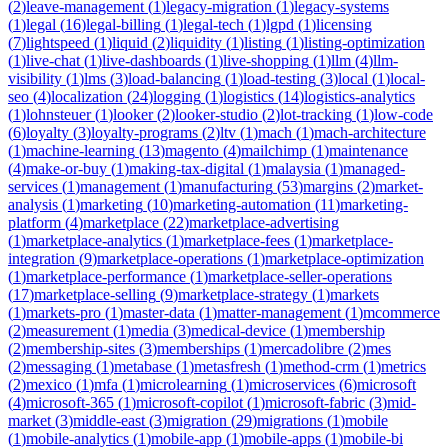
(
2
)
leave-management
(
1
)
legacy-migration
(
1
)
legacy-systems
(
1
)
legal
(
16
)
legal-billing
(
1
)
legal-tech
(
1
)
lgpd
(
1
)
licensing
(
7
)
lightspeed
(
1
)
liquid
(
2
)
liquidity
(
1
)
listing
(
1
)
listing-optimization
(
1
)
live-chat
(
1
)
live-dashboards
(
1
)
live-shopping
(
1
)
llm
(
4
)
llm-
visibility
(
1
)
lms
(
3
)
load-balancing
(
1
)
load-testing
(
3
)
local
(
1
)
local-
seo
(
4
)
localization
(
24
)
logging
(
1
)
logistics
(
14
)
logistics-analytics
(
1
)
lohnsteuer
(
1
)
looker
(
2
)
looker-studio
(
2
)
lot-tracking
(
1
)
low-code
(
6
)
loyalty
(
3
)
loyalty-programs
(
2
)
ltv
(
1
)
mach
(
1
)
mach-architecture
(
1
)
machine-learning
(
13
)
magento
(
4
)
mailchimp
(
1
)
maintenance
(
4
)
make-or-buy
(
1
)
making-tax-digital
(
1
)
malaysia
(
1
)
managed-
services
(
1
)
management
(
1
)
manufacturing
(
53
)
margins
(
2
)
market-
analysis
(
1
)
marketing
(
10
)
marketing-automation
(
11
)
marketing-
platform
(
4
)
marketplace
(
22
)
marketplace-advertising
(
1
)
marketplace-analytics
(
1
)
marketplace-fees
(
1
)
marketplace-
integration
(
9
)
marketplace-operations
(
1
)
marketplace-optimization
(
1
)
marketplace-performance
(
1
)
marketplace-seller-operations
(
17
)
marketplace-selling
(
9
)
marketplace-strategy
(
1
)
markets
(
1
)
markets-pro
(
1
)
master-data
(
1
)
matter-management
(
1
)
mcommerce
(
2
)
measurement
(
1
)
media
(
3
)
medical-device
(
1
)
membership
(
2
)
membership-sites
(
3
)
memberships
(
1
)
mercadolibre
(
2
)
mes
(
2
)
messaging
(
1
)
metabase
(
1
)
metasfresh
(
1
)
method-crm
(
1
)
metrics
(
2
)
mexico
(
1
)
mfa
(
1
)
microlearning
(
1
)
microservices
(
6
)
microsoft
(
4
)
microsoft-365
(
1
)
microsoft-copilot
(
1
)
microsoft-fabric
(
3
)
mid-
market
(
3
)
middle-east
(
3
)
migration
(
29
)
migrations
(
1
)
mobile
(
1
)
mobile-analytics
(
1
)
mobile-app
(
1
)
mobile-apps
(
1
)
mobile-bi