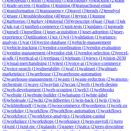
(
3
)
tokopedia
(
1
)
tools
(
1
)
tourism
(
1
)
traceability
(
6
)
tracking
(
2
)
trade
(
1
)
trade-secrets
(
1
)
trading
(
1
)
training
(
8
)
transactional-email
(
1
)
transformation
(
1
)
transparency
(
3
)
travel
(
3
)
trends
(
2
)
trendyol
(
1
)
triage
(
1
)
troubleshooting
(
40
)
trust
(
1
)
tryton
(
1
)
tuning
(
2
)
turborepo
(
1
)
turkey
(
4
)
tutorial
(
50
)
typescript
(
4
)
uae
(
3
)
uat
(
1
)
uk
(
2
)
uk-vat
(
1
)
unified-commerce
(
1
)
unit-tests
(
1
)
updates
(
1
)
upgrade
(
3
)
upsell
(
1
)
upselling
(
1
)
user-acquisition
(
1
)
user-adoption
(
2
)
user-
experience
(
3
)
utilization
(
1
)
ux
(
1
)
v4
(
1
)
validation
(
1
)
variance-
analysis
(
1
)
vat
(
16
)
vector-database
(
1
)
vehicle-management
(
1
)
vehicle-tracking
(
1
)
vendor-coordination
(
1
)
vendor-evaluation
(
1
)
vendor-management
(
4
)
vendor-risk
(
1
)
vendor-selection
(
2
)
vercel-
ai-sdk
(
1
)
vertical-ai
(
1
)
vertipaq
(
1
)
vietnam
(
1
)
views
(
1
)
vision-2030
(
1
)
visual-merchandising
(
1
)
vitest
(
1
)
voice-ai
(
1
)
voice-commerce
(
2
)
voice-search
(
1
)
vulnerability
(
1
)
waf
(
1
)
walmart
(
3
)
walmart-
marketplace
(
1
)
warehouse
(
13
)
warehouse-automation
(
2
)
warehouse-management
(
1
)
wasm
(
1
)
waste-reduction
(
2
)
watsonx-
orchestrate
(
1
)
wave
(
2
)
wayfair
(
2
)
wcag
(
2
)
web
(
1
)
web-design
(
2
)
web-development
(
1
)
web-scraping
(
1
)
web3
(
1
)
webhooks
(
7
)
website
(
1
)
website-builder
(
1
)
whatsapp
(
1
)
white-label
(
6
)
wholesale
(
12
)
wiki
(
2
)
wildberries
(
1
)
win-back
(
1
)
wip
(
1
)
wix
(
2
)
wkhtmltopdf
(
1
)
wms
(
5
)
woocommerce
(
8
)
wordpress
(
1
)
work-os
(
1
)
workday
(
1
)
workflow
(
9
)
workflow-automation
(
1
)
workflows
(
2
)
workforce
(
7
)
workforce-analytics
(
1
)
working-capital
(
1
)
workplace
(
1
)
workshops
(
1
)
workspace
(
1
)
wps-payroll
(
1
)
xero
(
4
)
xml
(
1
)
xml-rpc
(
3
)
zalando
(
5
)
zapier
(
3
)
zatca
(
2
)
zero-downtime