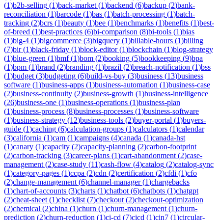
(
1
)
b2b-selling
(
1
)
back-market
(
1
)
backend
(
6
)
backup
(
2
)
bank-
reconciliation
(
1
)
barcode
(
1
)
bas
(
1
)
batch-processing
(
1
)
batch-
tracking
(
2
)
bcrs
(
1
)
beauty
(
1
)
bee
(
1
)
benchmarks
(
1
)
benefits
(
1
)
best-
of-breed
(
1
)
best-practices
(
6
)
bi-comparison
(
8
)
bi-tools
(
1
)
bias
(
1
)
big-4
(
1
)
bigcommerce
(
3
)
bigquery
(
1
)
billable-hours
(
1
)
billing
(
7
)
bir
(
1
)
black-friday
(
1
)
block-editor
(
1
)
blockchain
(
1
)
blog-strategy
(
1
)
blue-green
(
1
)
bmf
(
1
)
bom
(
2
)
booking
(
5
)
bookkeeping
(
9
)
bpa
(
1
)
bpm
(
1
)
brand
(
2
)
branding
(
1
)
brazil
(
2
)
breach-notification
(
1
)
bss
(
1
)
budget
(
3
)
budgeting
(
6
)
build-vs-buy
(
3
)
business
(
13
)
business
software
(
1
)
business-apps
(
1
)
business-automation
(
1
)
business-case
(
2
)
business-continuity
(
2
)
business-growth
(
1
)
business-intelligence
(
26
)
business-one
(
1
)
business-operations
(
1
)
business-plan
(
1
)
business-process
(
8
)
business-processes
(
1
)
business-software
(
1
)
business-strategy
(
12
)
business-tools
(
2
)
buyer-portal
(
1
)
buyers-
guide
(
1
)
caching
(
6
)
calculation-groups
(
1
)
calculators
(
1
)
calendar
(
3
)
california
(
1
)
cam
(
1
)
campaigns
(
4
)
canada
(
1
)
canada-hst
(
1
)
canary
(
1
)
capacity
(
2
)
capacity-planning
(
2
)
carbon-footprint
(
2
)
carbon-tracking
(
3
)
career-plans
(
1
)
cart-abandonment
(
2
)
case-
management
(
2
)
case-study
(
11
)
cash-flow
(
4
)
catalog
(
2
)
catalog-sync
(
1
)
category-pages
(
1
)
ccpa
(
2
)
cdn
(
2
)
certification
(
2
)
cfdi
(
1
)
cfo
(
2
)
change-management
(
6
)
channel-manager
(
1
)
chargebacks
(
1
)
chart-of-accounts
(
3
)
charts
(
1
)
chatbot
(
6
)
chatbots
(
1
)
chatgpt
(
2
)
cheat-sheet
(
1
)
checklist
(
7
)
checkout
(
2
)
checkout-optimization
(
2
)
chemical
(
2
)
china
(
1
)
churn
(
1
)
churn-management
(
1
)
churn-
prediction
(
2
)
churn-reduction
(
1
)
ci-cd
(
7
)
cicd
(
1
)
cin7
(
1
)
circular-