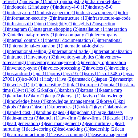
refresh
(
2
)
indexing
(
1
)
india
(
5
)
india-gst
(
2
)
india-marketplace
(
1
)
indonesia
(
2
)
industry
(
4
)
industry-4-0
(
17
)
industry-5-0
(
1
)
industry-erp
(
1
)
industry-specific
(
1
)
industry-wrappers
(
1
)
infor
(
1
)
information-security
(
2
)
infrastructure
(
10
)
infrastructure-as-code
(
1
)
infusionsoft
(
1
)
inp
(
1
)
insightly
(
1
)
insights
(
2
)
inspection
(
1
)
instagram
(
1
)
instagram-shopping
(
2
)
installation
(
1
)
integration
(
63
)
intellectual-property
(
1
)
inter-company
(
1
)
intercompany
(
4
)
internal-controls
(
1
)
internal-documentation
(
1
)
international
(
11
)
international-expansion
(
1
)
international-logistics
(
1
)
international-selling
(
2
)
international-trade
(
1
)
internationalization
(
2
)
intranet
(
1
)
inventory
(
33
)
inventory-analytics
(
1
)
inventory-
forecasting
(
1
)
inventory-management
(
5
)
inventory-optimization
(
1
)
inventory-sync
(
4
)
invoice-processing
(
2
)
invoices
(
1
)
invoicing
(
1
)
ios-android
(
1
)
iot
(
11
)
iqms
(
1
)
isa-95
(
1
)
isms
(
1
)
iso-13485
(
1
)
iso-
27001
(
3
)
iso-9001
(
1
)
italy
(
1
)
iva
(
2
)
jamstack
(
1
)
japan
(
2
)
javascript
(
1
)
jewelry
(
1
)
jit
(
1
)
job-costing
(
2
)
jpk
(
1
)
json-rpc
(
2
)
jumia
(
1
)
just-in-
time
(
1
)
jwt
(
1
)
k6
(
2
)
kafka
(
1
)
kanban
(
3
)
katana
(
1
)
katana-mrp
(
1
)
kaufland
(
2
)
kdv
(
1
)
keap
(
2
)
kenya
(
1
)
klaviyo
(
1
)
knowledge
(
1
)
knowledge-base
(
4
)
knowledge-management
(
2
)
korea
(
1
)
kpi
(
3
)
kpis
(
3
)
kra
(
1
)
ksef
(
1
)
kubernetes
(
1
)
kvkk
(
1
)
kyc
(
1
)
labor-law
(
1
)
landed-cost
(
1
)
landing-pages
(
4
)
langchain
(
3
)
large-datasets
(
1
)
latin-america
(
3
)
launch
(
1
)
law-firm
(
1
)
law-firms
(
1
)
lazada
(
1
)
lcp
(
1
)
lead-generation
(
3
)
lead-management
(
2
)
lead-nurture
(
1
)
lead-
nurturing
(
1
)
lead-scoring
(
2
)
lead-tracking
(
1
)
leadership
(
2
)
lean
(
1
)
lean-manufacturing
(
1
)
lease-accounting
(
1
)
lease-management