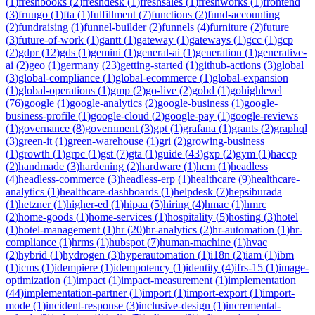
(
1
)
freshbooks
(
2
)
freshdesk
(
1
)
freshsales
(
1
)
freshworks
(
1
)
frontend
(
3
)
fruugo
(
1
)
fta
(
1
)
fulfillment
(
7
)
functions
(
2
)
fund-accounting
(
2
)
fundraising
(
1
)
funnel-builder
(
2
)
funnels
(
4
)
furniture
(
2
)
future
(
3
)
future-of-work
(
1
)
gantt
(
1
)
gateway
(
1
)
gateways
(
1
)
gcc
(
1
)
gcp
(
2
)
gdpr
(
12
)
gds
(
1
)
gemini
(
1
)
general-ai
(
1
)
generation
(
1
)
generative-
ai
(
2
)
geo
(
1
)
germany
(
23
)
getting-started
(
1
)
github-actions
(
3
)
global
(
3
)
global-compliance
(
1
)
global-ecommerce
(
1
)
global-expansion
(
1
)
global-operations
(
1
)
gmp
(
2
)
go-live
(
2
)
gobd
(
1
)
gohighlevel
(
76
)
google
(
1
)
google-analytics
(
2
)
google-business
(
1
)
google-
business-profile
(
1
)
google-cloud
(
2
)
google-pay
(
1
)
google-reviews
(
1
)
governance
(
8
)
government
(
3
)
gpt
(
1
)
grafana
(
1
)
grants
(
2
)
graphql
(
3
)
green-it
(
1
)
green-warehouse
(
1
)
gri
(
2
)
growing-business
(
1
)
growth
(
1
)
grpc
(
1
)
gst
(
7
)
gta
(
1
)
guide
(
43
)
gxp
(
2
)
gym
(
1
)
haccp
(
2
)
handmade
(
3
)
hardening
(
2
)
hardware
(
1
)
hcm
(
1
)
headless
(
4
)
headless-commerce
(
3
)
headless-erp
(
1
)
healthcare
(
9
)
healthcare-
analytics
(
1
)
healthcare-dashboards
(
1
)
helpdesk
(
7
)
hepsiburada
(
1
)
hetzner
(
1
)
higher-ed
(
1
)
hipaa
(
5
)
hiring
(
4
)
hmac
(
1
)
hmrc
(
2
)
home-goods
(
1
)
home-services
(
1
)
hospitality
(
5
)
hosting
(
3
)
hotel
(
1
)
hotel-management
(
1
)
hr
(
20
)
hr-analytics
(
2
)
hr-automation
(
1
)
hr-
compliance
(
1
)
hrms
(
1
)
hubspot
(
7
)
human-machine
(
1
)
hvac
(
2
)
hybrid
(
1
)
hydrogen
(
3
)
hyperautomation
(
1
)
i18n
(
2
)
iam
(
1
)
ibm
(
1
)
icms
(
1
)
idempiere
(
1
)
idempotency
(
1
)
identity
(
4
)
ifrs-15
(
1
)
image-
optimization
(
1
)
impact
(
1
)
impact-measurement
(
1
)
implementation
(
44
)
implementation-partner
(
1
)
import
(
1
)
import-export
(
1
)
import-
mode
(
1
)
incident-response
(
3
)
inclusive-design
(
1
)
incremental-