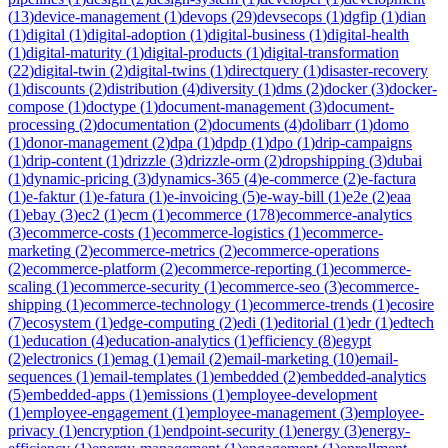
(
13
)
device-management
(
1
)
devops
(
29
)
devsecops
(
1
)
dgfip
(
1
)
dian
(
1
)
digital
(
1
)
digital-adoption
(
1
)
digital-business
(
1
)
digital-health
(
1
)
digital-maturity
(
1
)
digital-products
(
1
)
digital-transformation
(
22
)
digital-twin
(
2
)
digital-twins
(
1
)
directquery
(
1
)
disaster-recovery
(
1
)
discounts
(
2
)
distribution
(
4
)
diversity
(
1
)
dms
(
2
)
docker
(
3
)
docker-
compose
(
1
)
doctype
(
1
)
document-management
(
3
)
document-
processing
(
2
)
documentation
(
2
)
documents
(
4
)
dolibarr
(
1
)
domo
(
1
)
donor-management
(
2
)
dpa
(
1
)
dpdp
(
1
)
dpo
(
1
)
drip-campaigns
(
1
)
drip-content
(
1
)
drizzle
(
3
)
drizzle-orm
(
2
)
dropshipping
(
3
)
dubai
(
1
)
dynamic-pricing
(
3
)
dynamics-365
(
4
)
e-commerce
(
2
)
e-factura
(
1
)
e-faktur
(
1
)
e-fatura
(
1
)
e-invoicing
(
5
)
e-way-bill
(
1
)
e2e
(
2
)
eaa
(
1
)
ebay
(
3
)
ec2
(
1
)
ecm
(
1
)
ecommerce
(
178
)
ecommerce-analytics
(
3
)
ecommerce-costs
(
1
)
ecommerce-logistics
(
1
)
ecommerce-
marketing
(
2
)
ecommerce-metrics
(
2
)
ecommerce-operations
(
2
)
ecommerce-platform
(
2
)
ecommerce-reporting
(
1
)
ecommerce-
scaling
(
1
)
ecommerce-security
(
1
)
ecommerce-seo
(
3
)
ecommerce-
shipping
(
1
)
ecommerce-technology
(
1
)
ecommerce-trends
(
1
)
ecosire
(
7
)
ecosystem
(
1
)
edge-computing
(
2
)
edi
(
1
)
editorial
(
1
)
edr
(
1
)
edtech
(
1
)
education
(
4
)
education-analytics
(
1
)
efficiency
(
8
)
egypt
(
2
)
electronics
(
1
)
emag
(
1
)
email
(
2
)
email-marketing
(
10
)
email-
sequences
(
1
)
email-templates
(
1
)
embedded
(
2
)
embedded-analytics
(
5
)
embedded-apps
(
1
)
emissions
(
1
)
employee-development
(
1
)
employee-engagement
(
1
)
employee-management
(
3
)
employee-
privacy
(
1
)
encryption
(
1
)
endpoint-security
(
1
)
energy
(
3
)
energy-