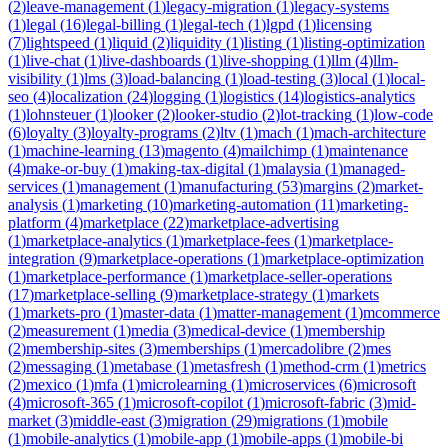
(
2
)
leave-management
(
1
)
legacy-migration
(
1
)
legacy-systems
(
1
)
legal
(
16
)
legal-billing
(
1
)
legal-tech
(
1
)
lgpd
(
1
)
licensing
(
7
)
lightspeed
(
1
)
liquid
(
2
)
liquidity
(
1
)
listing
(
1
)
listing-optimization
(
1
)
live-chat
(
1
)
live-dashboards
(
1
)
live-shopping
(
1
)
llm
(
4
)
llm-
visibility
(
1
)
lms
(
3
)
load-balancing
(
1
)
load-testing
(
3
)
local
(
1
)
local-
seo
(
4
)
localization
(
24
)
logging
(
1
)
logistics
(
14
)
logistics-analytics
(
1
)
lohnsteuer
(
1
)
looker
(
2
)
looker-studio
(
2
)
lot-tracking
(
1
)
low-code
(
6
)
loyalty
(
3
)
loyalty-programs
(
2
)
ltv
(
1
)
mach
(
1
)
mach-architecture
(
1
)
machine-learning
(
13
)
magento
(
4
)
mailchimp
(
1
)
maintenance
(
4
)
make-or-buy
(
1
)
making-tax-digital
(
1
)
malaysia
(
1
)
managed-
services
(
1
)
management
(
1
)
manufacturing
(
53
)
margins
(
2
)
market-
analysis
(
1
)
marketing
(
10
)
marketing-automation
(
11
)
marketing-
platform
(
4
)
marketplace
(
22
)
marketplace-advertising
(
1
)
marketplace-analytics
(
1
)
marketplace-fees
(
1
)
marketplace-
integration
(
9
)
marketplace-operations
(
1
)
marketplace-optimization
(
1
)
marketplace-performance
(
1
)
marketplace-seller-operations
(
17
)
marketplace-selling
(
9
)
marketplace-strategy
(
1
)
markets
(
1
)
markets-pro
(
1
)
master-data
(
1
)
matter-management
(
1
)
mcommerce
(
2
)
measurement
(
1
)
media
(
3
)
medical-device
(
1
)
membership
(
2
)
membership-sites
(
3
)
memberships
(
1
)
mercadolibre
(
2
)
mes
(
2
)
messaging
(
1
)
metabase
(
1
)
metasfresh
(
1
)
method-crm
(
1
)
metrics
(
2
)
mexico
(
1
)
mfa
(
1
)
microlearning
(
1
)
microservices
(
6
)
microsoft
(
4
)
microsoft-365
(
1
)
microsoft-copilot
(
1
)
microsoft-fabric
(
3
)
mid-
market
(
3
)
middle-east
(
3
)
migration
(
29
)
migrations
(
1
)
mobile
(
1
)
mobile-analytics
(
1
)
mobile-app
(
1
)
mobile-apps
(
1
)
mobile-bi