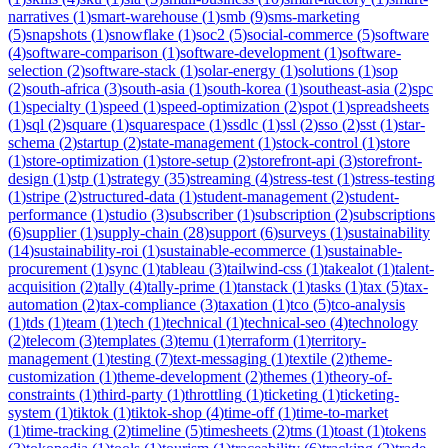
narratives
(
1
)
smart-warehouse
(
1
)
smb
(
9
)
sms-marketing
(
5
)
snapshots
(
1
)
snowflake
(
1
)
soc2
(
5
)
social-commerce
(
5
)
software
(
4
)
software-comparison
(
1
)
software-development
(
1
)
software-
selection
(
2
)
software-stack
(
1
)
solar-energy
(
1
)
solutions
(
1
)
sop
(
2
)
south-africa
(
3
)
south-asia
(
1
)
south-korea
(
1
)
southeast-asia
(
2
)
spc
(
1
)
specialty
(
1
)
speed
(
1
)
speed-optimization
(
2
)
spot
(
1
)
spreadsheets
(
1
)
sql
(
2
)
square
(
1
)
squarespace
(
1
)
ssdlc
(
1
)
ssl
(
2
)
sso
(
2
)
sst
(
1
)
star-
schema
(
2
)
startup
(
2
)
state-management
(
1
)
stock-control
(
1
)
store
(
1
)
store-optimization
(
1
)
store-setup
(
2
)
storefront-api
(
3
)
storefront-
design
(
1
)
stp
(
1
)
strategy
(
35
)
streaming
(
4
)
stress-test
(
1
)
stress-testing
(
1
)
stripe
(
2
)
structured-data
(
1
)
student-management
(
2
)
student-
performance
(
1
)
studio
(
3
)
subscriber
(
1
)
subscription
(
2
)
subscriptions
(
6
)
supplier
(
1
)
supply-chain
(
28
)
support
(
6
)
surveys
(
1
)
sustainability
(
14
)
sustainability-roi
(
1
)
sustainable-ecommerce
(
1
)
sustainable-
procurement
(
1
)
sync
(
1
)
tableau
(
3
)
tailwind-css
(
1
)
takealot
(
1
)
talent-
acquisition
(
2
)
tally
(
4
)
tally-prime
(
1
)
tanstack
(
1
)
tasks
(
1
)
tax
(
5
)
tax-
automation
(
2
)
tax-compliance
(
3
)
taxation
(
1
)
tco
(
5
)
tco-analysis
(
1
)
tds
(
1
)
team
(
1
)
tech
(
1
)
technical
(
1
)
technical-seo
(
4
)
technology
(
2
)
telecom
(
3
)
templates
(
3
)
temu
(
1
)
terraform
(
1
)
territory-
management
(
1
)
testing
(
7
)
text-messaging
(
1
)
textile
(
2
)
theme-
customization
(
1
)
theme-development
(
2
)
themes
(
1
)
theory-of-
constraints
(
1
)
third-party
(
1
)
throttling
(
1
)
ticketing
(
1
)
ticketing-
system
(
1
)
tiktok
(
1
)
tiktok-shop
(
4
)
time-off
(
1
)
time-to-market
(
1
)
time-tracking
(
2
)
timeline
(
5
)
timesheets
(
2
)
tms
(
1
)
toast
(
1
)
tokens