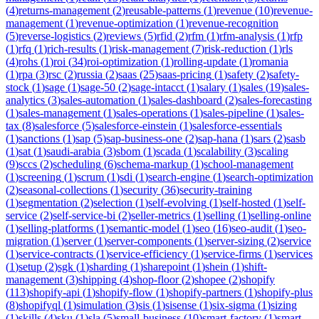
(
4
)
returns-management
(
2
)
reusable-patterns
(
1
)
revenue
(
10
)
revenue-
management
(
1
)
revenue-optimization
(
1
)
revenue-recognition
(
5
)
reverse-logistics
(
2
)
reviews
(
5
)
rfid
(
2
)
rfm
(
1
)
rfm-analysis
(
1
)
rfp
(
1
)
rfq
(
1
)
rich-results
(
1
)
risk-management
(
7
)
risk-reduction
(
1
)
rls
(
4
)
rohs
(
1
)
roi
(
34
)
roi-optimization
(
1
)
rolling-update
(
1
)
romania
(
1
)
rpa
(
3
)
rsc
(
2
)
russia
(
2
)
saas
(
25
)
saas-pricing
(
1
)
safety
(
2
)
safety-
stock
(
1
)
sage
(
1
)
sage-50
(
2
)
sage-intacct
(
1
)
salary
(
1
)
sales
(
19
)
sales-
analytics
(
3
)
sales-automation
(
1
)
sales-dashboard
(
2
)
sales-forecasting
(
1
)
sales-management
(
1
)
sales-operations
(
1
)
sales-pipeline
(
1
)
sales-
tax
(
8
)
salesforce
(
5
)
salesforce-einstein
(
1
)
salesforce-essentials
(
1
)
sanctions
(
1
)
sap
(
5
)
sap-business-one
(
2
)
sap-hana
(
1
)
sars
(
2
)
sasb
(
1
)
sat
(
1
)
saudi-arabia
(
3
)
sbom
(
1
)
scada
(
1
)
scalability
(
3
)
scaling
(
9
)
sccs
(
2
)
scheduling
(
6
)
schema-markup
(
1
)
school-management
(
1
)
screening
(
1
)
scrum
(
1
)
sdi
(
1
)
search-engine
(
1
)
search-optimization
(
2
)
seasonal-collections
(
1
)
security
(
36
)
security-training
(
1
)
segmentation
(
2
)
selection
(
1
)
self-evolving
(
1
)
self-hosted
(
1
)
self-
service
(
2
)
self-service-bi
(
2
)
seller-metrics
(
1
)
selling
(
1
)
selling-online
(
1
)
selling-platforms
(
1
)
semantic-model
(
1
)
seo
(
16
)
seo-audit
(
1
)
seo-
migration
(
1
)
server
(
1
)
server-components
(
1
)
server-sizing
(
2
)
service
(
1
)
service-contracts
(
1
)
service-efficiency
(
1
)
service-firms
(
1
)
services
(
1
)
setup
(
2
)
sgk
(
1
)
sharding
(
1
)
sharepoint
(
1
)
shein
(
1
)
shift-
management
(
3
)
shipping
(
4
)
shop-floor
(
2
)
shopee
(
2
)
shopify
(
113
)
shopify-api
(
1
)
shopify-flow
(
1
)
shopify-partners
(
1
)
shopify-plus
(
8
)
shopifyql
(
1
)
simulation
(
3
)
sis
(
1
)
sisense
(
1
)
six-sigma
(
1
)
sizing
(
1
)
skills
(
4
)
sku
(
1
)
sla
(
5
)
small-business
(
10
)
smart-factory
(
1
)
smart-