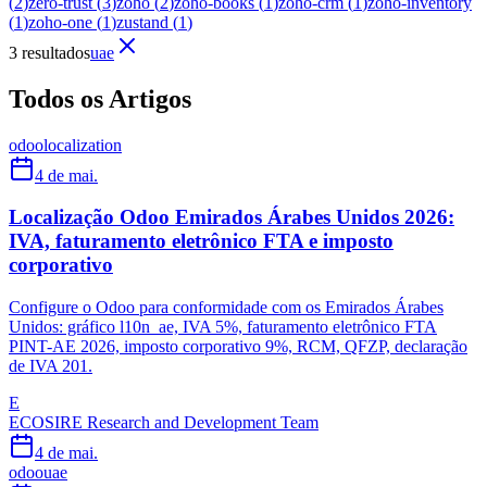
(
2
)
zero-trust
(
3
)
zoho
(
2
)
zoho-books
(
1
)
zoho-crm
(
1
)
zoho-inventory
(
1
)
zoho-one
(
1
)
zustand
(
1
)
3 resultados
uae
Todos os Artigos
odoo
localization
4 de mai.
Localização Odoo Emirados Árabes Unidos 2026:
IVA, faturamento eletrônico FTA e imposto
corporativo
Configure o Odoo para conformidade com os Emirados Árabes
Unidos: gráfico l10n_ae, IVA 5%, faturamento eletrônico FTA
PINT-AE 2026, imposto corporativo 9%, RCM, QFZP, declaração
de IVA 201.
E
ECOSIRE Research and Development Team
4 de mai.
odoo
uae