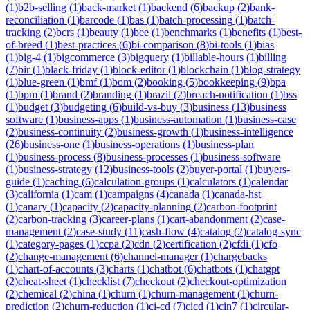
(
1
)
b2b-selling
(
1
)
back-market
(
1
)
backend
(
6
)
backup
(
2
)
bank-
reconciliation
(
1
)
barcode
(
1
)
bas
(
1
)
batch-processing
(
1
)
batch-
tracking
(
2
)
bcrs
(
1
)
beauty
(
1
)
bee
(
1
)
benchmarks
(
1
)
benefits
(
1
)
best-
of-breed
(
1
)
best-practices
(
6
)
bi-comparison
(
8
)
bi-tools
(
1
)
bias
(
1
)
big-4
(
1
)
bigcommerce
(
3
)
bigquery
(
1
)
billable-hours
(
1
)
billing
(
7
)
bir
(
1
)
black-friday
(
1
)
block-editor
(
1
)
blockchain
(
1
)
blog-strategy
(
1
)
blue-green
(
1
)
bmf
(
1
)
bom
(
2
)
booking
(
5
)
bookkeeping
(
9
)
bpa
(
1
)
bpm
(
1
)
brand
(
2
)
branding
(
1
)
brazil
(
2
)
breach-notification
(
1
)
bss
(
1
)
budget
(
3
)
budgeting
(
6
)
build-vs-buy
(
3
)
business
(
13
)
business
software
(
1
)
business-apps
(
1
)
business-automation
(
1
)
business-case
(
2
)
business-continuity
(
2
)
business-growth
(
1
)
business-intelligence
(
26
)
business-one
(
1
)
business-operations
(
1
)
business-plan
(
1
)
business-process
(
8
)
business-processes
(
1
)
business-software
(
1
)
business-strategy
(
12
)
business-tools
(
2
)
buyer-portal
(
1
)
buyers-
guide
(
1
)
caching
(
6
)
calculation-groups
(
1
)
calculators
(
1
)
calendar
(
3
)
california
(
1
)
cam
(
1
)
campaigns
(
4
)
canada
(
1
)
canada-hst
(
1
)
canary
(
1
)
capacity
(
2
)
capacity-planning
(
2
)
carbon-footprint
(
2
)
carbon-tracking
(
3
)
career-plans
(
1
)
cart-abandonment
(
2
)
case-
management
(
2
)
case-study
(
11
)
cash-flow
(
4
)
catalog
(
2
)
catalog-sync
(
1
)
category-pages
(
1
)
ccpa
(
2
)
cdn
(
2
)
certification
(
2
)
cfdi
(
1
)
cfo
(
2
)
change-management
(
6
)
channel-manager
(
1
)
chargebacks
(
1
)
chart-of-accounts
(
3
)
charts
(
1
)
chatbot
(
6
)
chatbots
(
1
)
chatgpt
(
2
)
cheat-sheet
(
1
)
checklist
(
7
)
checkout
(
2
)
checkout-optimization
(
2
)
chemical
(
2
)
china
(
1
)
churn
(
1
)
churn-management
(
1
)
churn-
prediction
(
2
)
churn-reduction
(
1
)
ci-cd
(
7
)
cicd
(
1
)
cin7
(
1
)
circular-