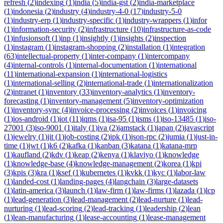
refresh
(
2
)
indexing
(
1
)
india
(
5
)
india-gst
(
2
)
india-marketplace
(
1
)
indonesia
(
2
)
industry
(
4
)
industry-4-0
(
17
)
industry-5-0
(
1
)
industry-erp
(
1
)
industry-specific
(
1
)
industry-wrappers
(
1
)
infor
(
1
)
information-security
(
2
)
infrastructure
(
10
)
infrastructure-as-code
(
1
)
infusionsoft
(
1
)
inp
(
1
)
insightly
(
1
)
insights
(
2
)
inspection
(
1
)
instagram
(
1
)
instagram-shopping
(
2
)
installation
(
1
)
integration
(
63
)
intellectual-property
(
1
)
inter-company
(
1
)
intercompany
(
4
)
internal-controls
(
1
)
internal-documentation
(
1
)
international
(
11
)
international-expansion
(
1
)
international-logistics
(
1
)
international-selling
(
2
)
international-trade
(
1
)
internationalization
(
2
)
intranet
(
1
)
inventory
(
33
)
inventory-analytics
(
1
)
inventory-
forecasting
(
1
)
inventory-management
(
5
)
inventory-optimization
(
1
)
inventory-sync
(
4
)
invoice-processing
(
2
)
invoices
(
1
)
invoicing
(
1
)
ios-android
(
1
)
iot
(
11
)
iqms
(
1
)
isa-95
(
1
)
isms
(
1
)
iso-13485
(
1
)
iso-
27001
(
3
)
iso-9001
(
1
)
italy
(
1
)
iva
(
2
)
jamstack
(
1
)
japan
(
2
)
javascript
(
1
)
jewelry
(
1
)
jit
(
1
)
job-costing
(
2
)
jpk
(
1
)
json-rpc
(
2
)
jumia
(
1
)
just-in-
time
(
1
)
jwt
(
1
)
k6
(
2
)
kafka
(
1
)
kanban
(
3
)
katana
(
1
)
katana-mrp
(
1
)
kaufland
(
2
)
kdv
(
1
)
keap
(
2
)
kenya
(
1
)
klaviyo
(
1
)
knowledge
(
1
)
knowledge-base
(
4
)
knowledge-management
(
2
)
korea
(
1
)
kpi
(
3
)
kpis
(
3
)
kra
(
1
)
ksef
(
1
)
kubernetes
(
1
)
kvkk
(
1
)
kyc
(
1
)
labor-law
(
1
)
landed-cost
(
1
)
landing-pages
(
4
)
langchain
(
3
)
large-datasets
(
1
)
latin-america
(
3
)
launch
(
1
)
law-firm
(
1
)
law-firms
(
1
)
lazada
(
1
)
lcp
(
1
)
lead-generation
(
3
)
lead-management
(
2
)
lead-nurture
(
1
)
lead-
nurturing
(
1
)
lead-scoring
(
2
)
lead-tracking
(
1
)
leadership
(
2
)
lean
(
1
)
lean-manufacturing
(
1
)
lease-accounting
(
1
)
lease-management