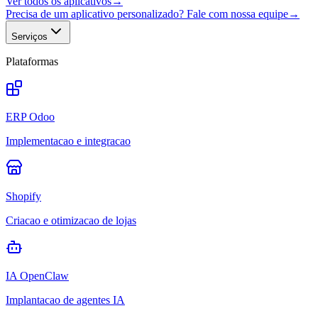
Ver todos os aplicativos
→
Precisa de um aplicativo personalizado? Fale com nossa equipe
→
Serviços
Plataformas
ERP Odoo
Implementacao e integracao
Shopify
Criacao e otimizacao de lojas
IA OpenClaw
Implantacao de agentes IA