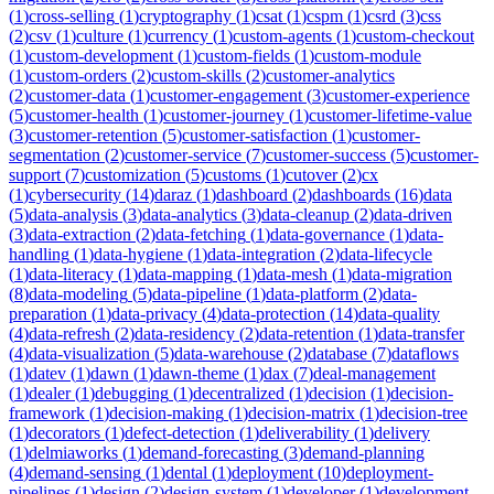
(
1
)
cross-selling
(
1
)
cryptography
(
1
)
csat
(
1
)
cspm
(
1
)
csrd
(
3
)
css
(
2
)
csv
(
1
)
culture
(
1
)
currency
(
1
)
custom-agents
(
1
)
custom-checkout
(
1
)
custom-development
(
1
)
custom-fields
(
1
)
custom-module
(
1
)
custom-orders
(
2
)
custom-skills
(
2
)
customer-analytics
(
2
)
customer-data
(
1
)
customer-engagement
(
3
)
customer-experience
(
5
)
customer-health
(
1
)
customer-journey
(
1
)
customer-lifetime-value
(
3
)
customer-retention
(
5
)
customer-satisfaction
(
1
)
customer-
segmentation
(
2
)
customer-service
(
7
)
customer-success
(
5
)
customer-
support
(
7
)
customization
(
5
)
customs
(
1
)
cutover
(
2
)
cx
(
1
)
cybersecurity
(
14
)
daraz
(
1
)
dashboard
(
2
)
dashboards
(
16
)
data
(
5
)
data-analysis
(
3
)
data-analytics
(
3
)
data-cleanup
(
2
)
data-driven
(
3
)
data-extraction
(
2
)
data-fetching
(
1
)
data-governance
(
1
)
data-
handling
(
1
)
data-hygiene
(
1
)
data-integration
(
2
)
data-lifecycle
(
1
)
data-literacy
(
1
)
data-mapping
(
1
)
data-mesh
(
1
)
data-migration
(
8
)
data-modeling
(
5
)
data-pipeline
(
1
)
data-platform
(
2
)
data-
preparation
(
1
)
data-privacy
(
4
)
data-protection
(
14
)
data-quality
(
4
)
data-refresh
(
2
)
data-residency
(
2
)
data-retention
(
1
)
data-transfer
(
4
)
data-visualization
(
5
)
data-warehouse
(
2
)
database
(
7
)
dataflows
(
1
)
datev
(
1
)
dawn
(
1
)
dawn-theme
(
1
)
dax
(
7
)
deal-management
(
1
)
dealer
(
1
)
debugging
(
1
)
decentralized
(
1
)
decision
(
1
)
decision-
framework
(
1
)
decision-making
(
1
)
decision-matrix
(
1
)
decision-tree
(
1
)
decorators
(
1
)
defect-detection
(
1
)
deliverability
(
1
)
delivery
(
1
)
delmiaworks
(
1
)
demand-forecasting
(
3
)
demand-planning
(
4
)
demand-sensing
(
1
)
dental
(
1
)
deployment
(
10
)
deployment-
pipelines
(
1
)
design
(
2
)
design-system
(
1
)
developer
(
1
)
development