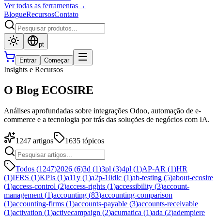
Ver todas as ferramentas
→
Blogue
Recursos
Contato
pt
Entrar
Começar
Insights e Recursos
O Blog ECOSIRE
Análises aprofundadas sobre integrações Odoo, automação de e-
commerce e a tecnologia por trás das soluções de negócios com IA.
1247
artigos
1635
tópicos
Todos (1247)
2026
(
6
)
3d
(
1
)
3pl
(
3
)
4pl
(
1
)
AP-AR
(
1
)
HR
(
1
)
IFRS
(
1
)
KPIs
(
1
)
a11y
(
1
)
a2p-10dlc
(
1
)
ab-testing
(
5
)
about-ecosire
(
1
)
access-control
(
2
)
access-rights
(
1
)
accessibility
(
3
)
account-
management
(
1
)
accounting
(
83
)
accounting-comparison
(
1
)
accounting-firms
(
1
)
accounts-payable
(
3
)
accounts-receivable
(
1
)
activation
(
1
)
activecampaign
(
2
)
acumatica
(
1
)
ada
(
2
)
adempiere