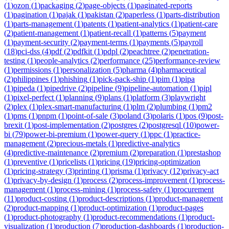
(
1
)
ozon
(
1
)
packaging
(
2
)
page-objects
(
1
)
paginated-reports
(
1
)
pagination
(
1
)
pajak
(
1
)
pakistan
(
2
)
paperless
(
1
)
parts-distribution
(
1
)
parts-management
(
1
)
patents
(
1
)
patient-analytics
(
1
)
patient-care
(
2
)
patient-management
(
1
)
patient-recall
(
1
)
patterns
(
5
)
payment
(
1
)
payment-security
(
2
)
payment-terms
(
1
)
payments
(
5
)
payroll
(
18
)
pci-dss
(
4
)
pdf
(
2
)
pdfkit
(
1
)
pdpl
(
2
)
peachtree
(
2
)
penetration-
testing
(
1
)
people-analytics
(
2
)
performance
(
25
)
performance-review
(
1
)
permissions
(
1
)
personalization
(
5
)
pharma
(
4
)
pharmaceutical
(
2
)
philippines
(
1
)
phishing
(
1
)
pick-pack-ship
(
1
)
pim
(
1
)
pipa
(
1
)
pipeda
(
1
)
pipedrive
(
2
)
pipeline
(
9
)
pipeline-automation
(
1
)
pipl
(
1
)
pixel-perfect
(
1
)
planning
(
9
)
plans
(
1
)
platform
(
3
)
playwright
(
2
)
plex
(
1
)
plex-smart-manufacturing
(
1
)
plm
(
2
)
plumbing
(
1
)
pm2
(
1
)
pms
(
1
)
pnpm
(
1
)
point-of-sale
(
3
)
poland
(
3
)
polaris
(
1
)
pos
(
9
)
post-
brexit
(
1
)
post-implementation
(
2
)
postgres
(
2
)
postgresql
(
10
)
power-
bi
(
79
)
power-bi-premium
(
1
)
power-query
(
1
)
ppc
(
1
)
practice-
management
(
2
)
precious-metals
(
1
)
predictive-analytics
(
4
)
predictive-maintenance
(
2
)
premium
(
2
)
preparation
(
1
)
prestashop
(
1
)
preventive
(
1
)
pricelists
(
1
)
pricing
(
19
)
pricing-optimization
(
1
)
pricing-strategy
(
3
)
printing
(
1
)
prisma
(
1
)
privacy
(
12
)
privacy-act
(
1
)
privacy-by-design
(
1
)
process
(
2
)
process-improvement
(
1
)
process-
management
(
1
)
process-mining
(
1
)
process-safety
(
1
)
procurement
(
11
)
product-costing
(
1
)
product-descriptions
(
1
)
product-management
(
2
)
product-mapping
(
1
)
product-optimization
(
1
)
product-pages
(
1
)
product-photography
(
1
)
product-recommendations
(
1
)
product-
visualization
(
1
)
production
(
7
)
production-dashboards
(
1
)
production-