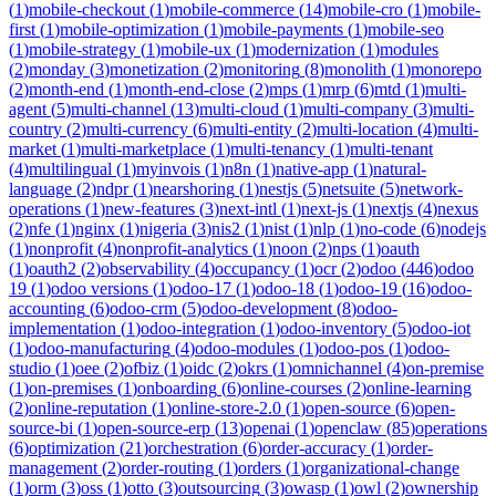
(
1
)
mobile-checkout
(
1
)
mobile-commerce
(
14
)
mobile-cro
(
1
)
mobile-
first
(
1
)
mobile-optimization
(
1
)
mobile-payments
(
1
)
mobile-seo
(
1
)
mobile-strategy
(
1
)
mobile-ux
(
1
)
modernization
(
1
)
modules
(
2
)
monday
(
3
)
monetization
(
2
)
monitoring
(
8
)
monolith
(
1
)
monorepo
(
2
)
month-end
(
1
)
month-end-close
(
2
)
mps
(
1
)
mrp
(
6
)
mtd
(
1
)
multi-
agent
(
5
)
multi-channel
(
13
)
multi-cloud
(
1
)
multi-company
(
3
)
multi-
country
(
2
)
multi-currency
(
6
)
multi-entity
(
2
)
multi-location
(
4
)
multi-
market
(
1
)
multi-marketplace
(
1
)
multi-tenancy
(
1
)
multi-tenant
(
4
)
multilingual
(
1
)
myinvois
(
1
)
n8n
(
1
)
native-app
(
1
)
natural-
language
(
2
)
ndpr
(
1
)
nearshoring
(
1
)
nestjs
(
5
)
netsuite
(
5
)
network-
operations
(
1
)
new-features
(
3
)
next-intl
(
1
)
next-js
(
1
)
nextjs
(
4
)
nexus
(
2
)
nfe
(
1
)
nginx
(
1
)
nigeria
(
3
)
nis2
(
1
)
nist
(
1
)
nlp
(
1
)
no-code
(
6
)
nodejs
(
1
)
nonprofit
(
4
)
nonprofit-analytics
(
1
)
noon
(
2
)
nps
(
1
)
oauth
(
1
)
oauth2
(
2
)
observability
(
4
)
occupancy
(
1
)
ocr
(
2
)
odoo
(
446
)
odoo
19
(
1
)
odoo versions
(
1
)
odoo-17
(
1
)
odoo-18
(
1
)
odoo-19
(
16
)
odoo-
accounting
(
6
)
odoo-crm
(
5
)
odoo-development
(
8
)
odoo-
implementation
(
1
)
odoo-integration
(
1
)
odoo-inventory
(
5
)
odoo-iot
(
1
)
odoo-manufacturing
(
4
)
odoo-modules
(
1
)
odoo-pos
(
1
)
odoo-
studio
(
1
)
oee
(
2
)
ofbiz
(
1
)
oidc
(
2
)
okrs
(
1
)
omnichannel
(
4
)
on-premise
(
1
)
on-premises
(
1
)
onboarding
(
6
)
online-courses
(
2
)
online-learning
(
2
)
online-reputation
(
1
)
online-store-2.0
(
1
)
open-source
(
6
)
open-
source-bi
(
1
)
open-source-erp
(
13
)
openai
(
1
)
openclaw
(
85
)
operations
(
6
)
optimization
(
21
)
orchestration
(
6
)
order-accuracy
(
1
)
order-
management
(
2
)
order-routing
(
1
)
orders
(
1
)
organizational-change
(
1
)
orm
(
3
)
oss
(
1
)
otto
(
3
)
outsourcing
(
3
)
owasp
(
1
)
owl
(
2
)
ownership