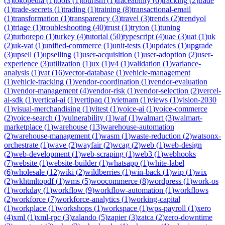
(
3
)
tokopedia
(
1
)
tools
(
1
)
tourism
(
1
)
traceability
(
6
)
tracking
(
2
)
trade
(
1
)
trade-secrets
(
1
)
trading
(
1
)
training
(
8
)
transactional-email
(
1
)
transformation
(
1
)
transparency
(
3
)
travel
(
3
)
trends
(
2
)
trendyol
(
1
)
triage
(
1
)
troubleshooting
(
40
)
trust
(
1
)
tryton
(
1
)
tuning
(
2
)
turborepo
(
1
)
turkey
(
4
)
tutorial
(
50
)
typescript
(
4
)
uae
(
3
)
uat
(
1
)
uk
(
2
)
uk-vat
(
1
)
unified-commerce
(
1
)
unit-tests
(
1
)
updates
(
1
)
upgrade
(
3
)
upsell
(
1
)
upselling
(
1
)
user-acquisition
(
1
)
user-adoption
(
2
)
user-
experience
(
3
)
utilization
(
1
)
ux
(
1
)
v4
(
1
)
validation
(
1
)
variance-
analysis
(
1
)
vat
(
16
)
vector-database
(
1
)
vehicle-management
(
1
)
vehicle-tracking
(
1
)
vendor-coordination
(
1
)
vendor-evaluation
(
1
)
vendor-management
(
4
)
vendor-risk
(
1
)
vendor-selection
(
2
)
vercel-
ai-sdk
(
1
)
vertical-ai
(
1
)
vertipaq
(
1
)
vietnam
(
1
)
views
(
1
)
vision-2030
(
1
)
visual-merchandising
(
1
)
vitest
(
1
)
voice-ai
(
1
)
voice-commerce
(
2
)
voice-search
(
1
)
vulnerability
(
1
)
waf
(
1
)
walmart
(
3
)
walmart-
marketplace
(
1
)
warehouse
(
13
)
warehouse-automation
(
2
)
warehouse-management
(
1
)
wasm
(
1
)
waste-reduction
(
2
)
watsonx-
orchestrate
(
1
)
wave
(
2
)
wayfair
(
2
)
wcag
(
2
)
web
(
1
)
web-design
(
2
)
web-development
(
1
)
web-scraping
(
1
)
web3
(
1
)
webhooks
(
7
)
website
(
1
)
website-builder
(
1
)
whatsapp
(
1
)
white-label
(
6
)
wholesale
(
12
)
wiki
(
2
)
wildberries
(
1
)
win-back
(
1
)
wip
(
1
)
wix
(
2
)
wkhtmltopdf
(
1
)
wms
(
5
)
woocommerce
(
8
)
wordpress
(
1
)
work-os
(
1
)
workday
(
1
)
workflow
(
9
)
workflow-automation
(
1
)
workflows
(
2
)
workforce
(
7
)
workforce-analytics
(
1
)
working-capital
(
1
)
workplace
(
1
)
workshops
(
1
)
workspace
(
1
)
wps-payroll
(
1
)
xero
(
4
)
xml
(
1
)
xml-rpc
(
3
)
zalando
(
5
)
zapier
(
3
)
zatca
(
2
)
zero-downtime