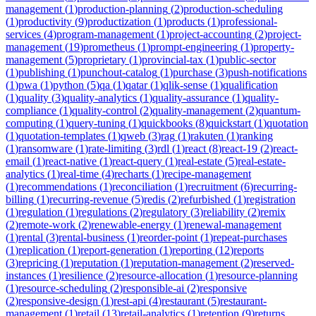
management
(
1
)
production-planning
(
2
)
production-scheduling
(
1
)
productivity
(
9
)
productization
(
1
)
products
(
1
)
professional-
services
(
4
)
program-management
(
1
)
project-accounting
(
2
)
project-
management
(
19
)
prometheus
(
1
)
prompt-engineering
(
1
)
property-
management
(
5
)
proprietary
(
1
)
provincial-tax
(
1
)
public-sector
(
1
)
publishing
(
1
)
punchout-catalog
(
1
)
purchase
(
3
)
push-notifications
(
1
)
pwa
(
1
)
python
(
5
)
qa
(
1
)
qatar
(
1
)
qlik-sense
(
1
)
qualification
(
1
)
quality
(
3
)
quality-analytics
(
1
)
quality-assurance
(
1
)
quality-
compliance
(
1
)
quality-control
(
2
)
quality-management
(
2
)
quantum-
computing
(
1
)
query-tuning
(
1
)
quickbooks
(
8
)
quickstart
(
1
)
quotation
(
1
)
quotation-templates
(
1
)
qweb
(
3
)
rag
(
1
)
rakuten
(
1
)
ranking
(
1
)
ransomware
(
1
)
rate-limiting
(
3
)
rdl
(
1
)
react
(
8
)
react-19
(
2
)
react-
email
(
1
)
react-native
(
1
)
react-query
(
1
)
real-estate
(
5
)
real-estate-
analytics
(
1
)
real-time
(
4
)
recharts
(
1
)
recipe-management
(
1
)
recommendations
(
1
)
reconciliation
(
1
)
recruitment
(
6
)
recurring-
billing
(
1
)
recurring-revenue
(
5
)
redis
(
2
)
refurbished
(
1
)
registration
(
1
)
regulation
(
1
)
regulations
(
2
)
regulatory
(
3
)
reliability
(
2
)
remix
(
2
)
remote-work
(
2
)
renewable-energy
(
1
)
renewal-management
(
1
)
rental
(
3
)
rental-business
(
1
)
reorder-point
(
1
)
repeat-purchases
(
1
)
replication
(
1
)
report-generation
(
1
)
reporting
(
12
)
reports
(
3
)
repricing
(
1
)
reputation
(
1
)
reputation-management
(
2
)
reserved-
instances
(
1
)
resilience
(
2
)
resource-allocation
(
1
)
resource-planning
(
1
)
resource-scheduling
(
2
)
responsible-ai
(
2
)
responsive
(
2
)
responsive-design
(
1
)
rest-api
(
4
)
restaurant
(
5
)
restaurant-
management
(
1
)
retail
(
13
)
retail-analytics
(
1
)
retention
(
9
)
returns