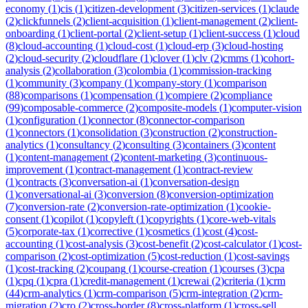
economy
(
1
)
cis
(
1
)
citizen-development
(
3
)
citizen-services
(
1
)
claude
(
2
)
clickfunnels
(
2
)
client-acquisition
(
1
)
client-management
(
2
)
client-
onboarding
(
1
)
client-portal
(
2
)
client-setup
(
1
)
client-success
(
1
)
cloud
(
8
)
cloud-accounting
(
1
)
cloud-cost
(
1
)
cloud-erp
(
3
)
cloud-hosting
(
2
)
cloud-security
(
2
)
cloudflare
(
1
)
clover
(
1
)
clv
(
2
)
cmms
(
1
)
cohort-
analysis
(
2
)
collaboration
(
3
)
colombia
(
1
)
commission-tracking
(
1
)
community
(
3
)
company
(
1
)
company-story
(
1
)
comparison
(
88
)
comparisons
(
1
)
compensation
(
1
)
compiere
(
2
)
compliance
(
99
)
composable-commerce
(
2
)
composite-models
(
1
)
computer-vision
(
1
)
configuration
(
1
)
connector
(
8
)
connector-comparison
(
1
)
connectors
(
1
)
consolidation
(
3
)
construction
(
2
)
construction-
analytics
(
1
)
consultancy
(
2
)
consulting
(
3
)
containers
(
3
)
content
(
1
)
content-management
(
2
)
content-marketing
(
3
)
continuous-
improvement
(
1
)
contract-management
(
1
)
contract-review
(
1
)
contracts
(
3
)
conversation-ai
(
1
)
conversation-design
(
1
)
conversational-ai
(
3
)
conversion
(
8
)
conversion-optimization
(
7
)
conversion-rate
(
2
)
conversion-rate-optimization
(
1
)
cookie-
consent
(
1
)
copilot
(
1
)
copyleft
(
1
)
copyrights
(
1
)
core-web-vitals
(
5
)
corporate-tax
(
1
)
corrective
(
1
)
cosmetics
(
1
)
cost
(
4
)
cost-
accounting
(
1
)
cost-analysis
(
3
)
cost-benefit
(
2
)
cost-calculator
(
1
)
cost-
comparison
(
2
)
cost-optimization
(
5
)
cost-reduction
(
1
)
cost-savings
(
1
)
cost-tracking
(
2
)
coupang
(
1
)
course-creation
(
1
)
courses
(
3
)
cpa
(
1
)
cpq
(
1
)
cpra
(
1
)
credit-management
(
1
)
crewai
(
2
)
criteria
(
1
)
crm
(
44
)
crm-analytics
(
1
)
crm-comparison
(
5
)
crm-integration
(
2
)
crm-
migration
(
2
)
cro
(
2
)
cross-border
(
8
)
cross-platform
(
1
)
cross-sell