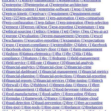
efficiency
(
1
)
energy-management
(
1
)
engagement
(
1
)
enrollment
(
2
)
enterprise
(
39
)
enterprise-ai
(
2
)
enterprise-architecture
(
1
)
enterprise-content
(
1
)
enterprise-software
(
1
)
eoq
(
1
)
epicor
(
2
)
epicor-kinetic
(
1
)
eprivacy
(
1
)
equipment
(
2
)
equipment-rental
(
2
)
erp
(
225
)
erp-architecture
(
1
)
erp-automation
(
1
)
erp-comparison
(
9
)
erp-configuration
(
1
)
erp-failure
(
1
)
erp-integration
(
8
)
erp-selection
(
2
)
erpnext
(
18
)
errors
(
40
)
esg
(
5
)
esg-reporting
(
2
)
esignature
(
1
)
eta
(
2
)
ethical-sourcing
(
1
)
ethics
(
1
)
etims
(
1
)
etl
(
5
)
etsy
(
3
)
eu
(
2
)
eu-ai-act
(
1
)
europe
(
2
)
evaluation
(
3
)
event-management
(
2
)
events
(
1
)
excel
(
3
)
exchanges
(
1
)
executive-reporting
(
1
)
expansion
(
1
)
expectations
(
1
)
expo
(
1
)
export-compliance
(
1
)
extensibility
(
2
)
fabric
(
1
)
facebook
(
1
)
facebook-shops
(
1
)
factory-floor
(
1
)
faire
(
1
)
farm-management
(
1
)
fashion
(
6
)
fattura-elettronica
(
1
)
fba
(
1
)
fbr
(
2
)
fda
(
1
)
fda-
compliance
(
3
)
features
(
1
)
fec
(
1
)
fedramp
(
1
)
field-management
(
1
)
field-service
(
1
)
fill-rate
(
1
)
finance
(
10
)
financial-analysis
(
2
)
financial-analytics
(
2
)
financial-close
(
2
)
financial-crime
(
1
)
financial-dashboard
(
1
)
financial-management
(
1
)
financial-metrics
(
1
)
financial-planning
(
1
)
financial-projections
(
1
)
financial-reporting
(
4
)
financial-reports
(
2
)
financial-services
(
3
)
fine-tuning
(
1
)
fintech
(
3
)
firewall
(
1
)
firs
(
2
)
fishbowl
(
1
)
fitment-data
(
1
)
fitness
(
1
)
fleet
(
1
)
fleet-management
(
1
)
flipkart
(
2
)
food-beverage
(
4
)
food-cost
(
1
)
food-manufacturing
(
1
)
food-safety
(
1
)
forecasting
(
9
)
forex
(
1
)
formulas
(
1
)
framework
(
2
)
france
(
1
)
frappe
(
4
)
frappe-cloud
(
1
)
fraud-detection
(
2
)
fraud-prevention
(
2
)
free
(
1
)
free-accounting
(
1
)
free-tool
(
1
)
free-tools
(
1
)
free-zone
(
1
)
freelancer
(
2
)
freelancers