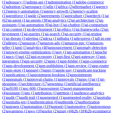
(
1
)
adequacy
(
1
)
admin-api
(
1
)
administration
(
1
)
adobe-commerce
(
2
)
adoption
(
2
)
aerospace
(
1
)
afip
(
1
)
africa
(
2
)
aftermarket
(
1
)
agency
(
13
)
agency-automation
(
1
)
agency-growth
(
2
)
agency-scaling
(
1
)
agentforce
(
1
)
agile
(
2
)
agreements
(
1
)
agriculture
(
3
)
agritech
(
1
)
ai
(
62
)
ai-agent
(
1
)
ai-agents
(
38
)
ai-analytics
(
2
)
ai-architecture
(
2
)
ai-
assistants
(
1
)
ai-automation
(
6
)
ai-bot
(
1
)
ai-chatbot
(
1
)
ai-comparison
(
1
)
ai-content
(
1
)
ai-development
(
1
)
ai-ethics
(
1
)
ai-frameworks
(
2
)
ai-
investment
(
1
)
ai-queries
(
1
)
ai-search
(
3
)
ai-security
(
1
)
ai-testing
(
1
)
ai-threats
(
1
)
alerting
(
2
)
alexa
(
1
)
alibaba
(
1
)
aliexpress
(
1
)
all-in-one
(
2
)
allegro
(
2
)
amazon
(
7
)
amazon-ads
(
1
)
amazon-ppc
(
1
)
amazon-
seller
(
1
)
aml
(
1
)
analytics
(
40
)
announcement
(
1
)
anomaly-detection
(
1
)
answer-engine-optimization
(
1
)
aov
(
1
)
ap-automation
(
1
)
apache
(
1
)
apcs
(
1
)
api
(
22
)
api-economy
(
1
)
api-first
(
2
)
api-gateway
(
1
)
api-
integration
(
3
)
api-security
(
2
)
apm
(
1
)
app-bridge
(
1
)
app-commerce
(
1
)
app-development
(
2
)
app-publishing
(
1
)
app-review
(
1
)
app-router
(
1
)
app-store
(
1
)
apparel
(
3
)
appi
(
1
)
apple-pay
(
1
)
applicant-tracking
(
1
)
applications
(
1
)
appointment-booking
(
2
)
appointments
(
1
)
appraisals
(
1
)
approval-chains
(
1
)
approvals
(
3
)
apps
(
1
)
ar
(
1
)
ar-
shopping
(
1
)
architecture
(
17
)
argentina
(
1
)
artificial-intelligence
(
2
)
as9100
(
1
)
asc-606
(
3
)
assessment
(
2
)
asset-management
(
4
)
assistant
(
1
)
ato
(
1
)
attribution
(
1
)
attrition
(
1
)
audience-analytics
(
1
)
audit
(
7
)
audit-trail
(
1
)
augmented
(
1
)
augmented-reality
(
2
)
australia
(
2
)
australia-gst
(
1
)
authentication
(
6
)
authentik
(
2
)
authorization
(
3
)
autogen
(
2
)
automation
(
119
)
automl
(
1
)
automotive
(
5
)
autonomous
(
2
)
awareness
(
1
)
aws
(
10
)
axelor
(
2
)
azure
(
4
)
b2b
(
18
)
b2b-ecommerce