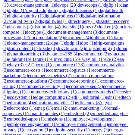
(
13
)
device-management
(
1
)
devops
(
29
)
devsecops
(
1
)
dgfip
(
1
)
dian
(
1
)
digital
(
1
)
digital-adoption
(
1
)
digital-business
(
1
)
digital-health
(
1
)
digital-maturity
(
1
)
digital-products
(
1
)
digital-transformation
(
22
)
digital-twin
(
2
)
digital-twins
(
1
)
directquery
(
1
)
disaster-recovery
(
1
)
discounts
(
2
)
distribution
(
4
)
diversity
(
1
)
dms
(
2
)
docker
(
3
)
docker-
compose
(
1
)
doctype
(
1
)
document-management
(
3
)
document-
processing
(
2
)
documentation
(
2
)
documents
(
4
)
dolibarr
(
1
)
domo
(
1
)
donor-management
(
2
)
dpa
(
1
)
dpdp
(
1
)
dpo
(
1
)
drip-campaigns
(
1
)
drip-content
(
1
)
drizzle
(
3
)
drizzle-orm
(
2
)
dropshipping
(
3
)
dubai
(
1
)
dynamic-pricing
(
3
)
dynamics-365
(
4
)
e-commerce
(
2
)
e-factura
(
1
)
e-faktur
(
1
)
e-fatura
(
1
)
e-invoicing
(
5
)
e-way-bill
(
1
)
e2e
(
2
)
eaa
(
1
)
ebay
(
3
)
ec2
(
1
)
ecm
(
1
)
ecommerce
(
178
)
ecommerce-analytics
(
3
)
ecommerce-costs
(
1
)
ecommerce-logistics
(
1
)
ecommerce-
marketing
(
2
)
ecommerce-metrics
(
2
)
ecommerce-operations
(
2
)
ecommerce-platform
(
2
)
ecommerce-reporting
(
1
)
ecommerce-
scaling
(
1
)
ecommerce-security
(
1
)
ecommerce-seo
(
3
)
ecommerce-
shipping
(
1
)
ecommerce-technology
(
1
)
ecommerce-trends
(
1
)
ecosire
(
7
)
ecosystem
(
1
)
edge-computing
(
2
)
edi
(
1
)
editorial
(
1
)
edr
(
1
)
edtech
(
1
)
education
(
4
)
education-analytics
(
1
)
efficiency
(
8
)
egypt
(
2
)
electronics
(
1
)
emag
(
1
)
email
(
2
)
email-marketing
(
10
)
email-
sequences
(
1
)
email-templates
(
1
)
embedded
(
2
)
embedded-analytics
(
5
)
embedded-apps
(
1
)
emissions
(
1
)
employee-development
(
1
)
employee-engagement
(
1
)
employee-management
(
3
)
employee-
privacy
(
1
)
encryption
(
1
)
endpoint-security
(
1
)
energy
(
3
)
energy-