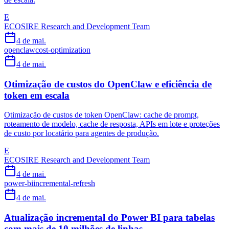
E
ECOSIRE Research and Development Team
4 de mai.
openclaw
cost-optimization
4 de mai.
Otimização de custos do OpenClaw e eficiência de
token em escala
Otimização de custos de token OpenClaw: cache de prompt,
roteamento de modelo, cache de resposta, APIs em lote e proteções
de custo por locatário para agentes de produção.
E
ECOSIRE Research and Development Team
4 de mai.
power-bi
incremental-refresh
4 de mai.
Atualização incremental do Power BI para tabelas
com mais de 10 milhões de linhas