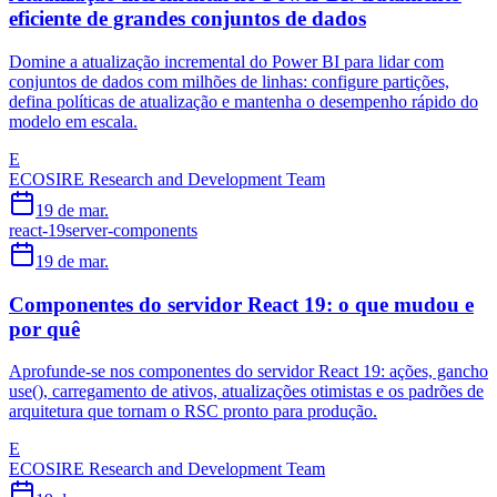
eficiente de grandes conjuntos de dados
Domine a atualização incremental do Power BI para lidar com
conjuntos de dados com milhões de linhas: configure partições,
defina políticas de atualização e mantenha o desempenho rápido do
modelo em escala.
E
ECOSIRE Research and Development Team
19 de mar.
react-19
server-components
19 de mar.
Componentes do servidor React 19: o que mudou e
por quê
Aprofunde-se nos componentes do servidor React 19: ações, gancho
use(), carregamento de ativos, atualizações otimistas e os padrões de
arquitetura que tornam o RSC pronto para produção.
E
ECOSIRE Research and Development Team