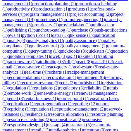
management
(
1
)
production-planning
(
2
)
production-scheduling
(
1
)
productivity
(
9
)
productization
(
1
)
products
(
1
)
professional-
services
(
4
)
program-management
(
1
)
project-accounting
(
2
)
project-
management
(
19
)
prometheus
(
1
)
prompt-engineering
(
1
)
property-
management
(
5
)
proprietary
(
1
)
provincial-tax
(
1
)
public-sector
(
1
)
publishing
(
1
)
punchout-catalog
(
1
)
purchase
(
3
)
push-notifications
(
1
)
pwa
(
1
)
python
(
5
)
qa
(
1
)
qatar
(
1
)
qlik-sense
(
1
)
qualification
(
1
)
quality
(
3
)
quality-analytics
(
1
)
quality-assurance
(
1
)
quality-
compliance
(
1
)
quality-control
(
2
)
quality-management
(
2
)
quantum-
computing
(
1
)
query-tuning
(
1
)
quickbooks
(
8
)
quickstart
(
1
)
quotation
(
1
)
quotation-templates
(
1
)
qweb
(
3
)
rag
(
1
)
rakuten
(
1
)
ranking
(
1
)
ransomware
(
1
)
rate-limiting
(
3
)
rdl
(
1
)
react
(
8
)
react-19
(
2
)
react-
email
(
1
)
react-native
(
1
)
react-query
(
1
)
real-estate
(
5
)
real-estate-
analytics
(
1
)
real-time
(
4
)
recharts
(
1
)
recipe-management
(
1
)
recommendations
(
1
)
reconciliation
(
1
)
recruitment
(
6
)
recurring-
billing
(
1
)
recurring-revenue
(
5
)
redis
(
2
)
refurbished
(
1
)
registration
(
1
)
regulation
(
1
)
regulations
(
2
)
regulatory
(
3
)
reliability
(
2
)
remix
(
2
)
remote-work
(
2
)
renewable-energy
(
1
)
renewal-management
(
1
)
rental
(
3
)
rental-business
(
1
)
reorder-point
(
1
)
repeat-purchases
(
1
)
replication
(
1
)
report-generation
(
1
)
reporting
(
12
)
reports
(
3
)
repricing
(
1
)
reputation
(
1
)
reputation-management
(
2
)
reserved-
instances
(
1
)
resilience
(
2
)
resource-allocation
(
1
)
resource-planning
(
1
)
resource-scheduling
(
2
)
responsible-ai
(
2
)
responsive
(
2
)
responsive-design
(
1
)
rest-api
(
4
)
restaurant
(
5
)
restaurant-
management
(
1
)
retail
(
13
)
retail-analytics
(
1
)
retention
(
9
)
returns