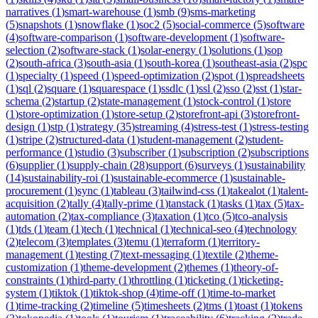
narratives
(
1
)
smart-warehouse
(
1
)
smb
(
9
)
sms-marketing
(
5
)
snapshots
(
1
)
snowflake
(
1
)
soc2
(
5
)
social-commerce
(
5
)
software
(
4
)
software-comparison
(
1
)
software-development
(
1
)
software-
selection
(
2
)
software-stack
(
1
)
solar-energy
(
1
)
solutions
(
1
)
sop
(
2
)
south-africa
(
3
)
south-asia
(
1
)
south-korea
(
1
)
southeast-asia
(
2
)
spc
(
1
)
specialty
(
1
)
speed
(
1
)
speed-optimization
(
2
)
spot
(
1
)
spreadsheets
(
1
)
sql
(
2
)
square
(
1
)
squarespace
(
1
)
ssdlc
(
1
)
ssl
(
2
)
sso
(
2
)
sst
(
1
)
star-
schema
(
2
)
startup
(
2
)
state-management
(
1
)
stock-control
(
1
)
store
(
1
)
store-optimization
(
1
)
store-setup
(
2
)
storefront-api
(
3
)
storefront-
design
(
1
)
stp
(
1
)
strategy
(
35
)
streaming
(
4
)
stress-test
(
1
)
stress-testing
(
1
)
stripe
(
2
)
structured-data
(
1
)
student-management
(
2
)
student-
performance
(
1
)
studio
(
3
)
subscriber
(
1
)
subscription
(
2
)
subscriptions
(
6
)
supplier
(
1
)
supply-chain
(
28
)
support
(
6
)
surveys
(
1
)
sustainability
(
14
)
sustainability-roi
(
1
)
sustainable-ecommerce
(
1
)
sustainable-
procurement
(
1
)
sync
(
1
)
tableau
(
3
)
tailwind-css
(
1
)
takealot
(
1
)
talent-
acquisition
(
2
)
tally
(
4
)
tally-prime
(
1
)
tanstack
(
1
)
tasks
(
1
)
tax
(
5
)
tax-
automation
(
2
)
tax-compliance
(
3
)
taxation
(
1
)
tco
(
5
)
tco-analysis
(
1
)
tds
(
1
)
team
(
1
)
tech
(
1
)
technical
(
1
)
technical-seo
(
4
)
technology
(
2
)
telecom
(
3
)
templates
(
3
)
temu
(
1
)
terraform
(
1
)
territory-
management
(
1
)
testing
(
7
)
text-messaging
(
1
)
textile
(
2
)
theme-
customization
(
1
)
theme-development
(
2
)
themes
(
1
)
theory-of-
constraints
(
1
)
third-party
(
1
)
throttling
(
1
)
ticketing
(
1
)
ticketing-
system
(
1
)
tiktok
(
1
)
tiktok-shop
(
4
)
time-off
(
1
)
time-to-market
(
1
)
time-tracking
(
2
)
timeline
(
5
)
timesheets
(
2
)
tms
(
1
)
toast
(
1
)
tokens