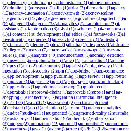
(
1
)
adequacy
(
1
)
admin-api
(
1
)
administration
(
1
)
adobe-commerce
(
2
)
adoption
(
2
)
aerospace
(
1
)
afip
(
1
)
africa
(
2
)
aftermarket
(
1
)
agency
(
13
)
agency-automation
(
1
)
agency-growth
(
2
)
agency-scaling
(
1
)
agentforce
(
1
)
agile
(
2
)
agreements
(
1
)
agriculture
(
3
)
agritech
(
1
)
ai
(
62
)
ai-agent
(
1
)
ai-agents
(
38
)
ai-analytics
(
2
)
ai-architecture
(
2
)
ai-
assistants
(
1
)
ai-automation
(
6
)
ai-bot
(
1
)
ai-chatbot
(
1
)
ai-comparison
(
1
)
ai-content
(
1
)
ai-development
(
1
)
ai-ethics
(
1
)
ai-frameworks
(
2
)
ai-
investment
(
1
)
ai-queries
(
1
)
ai-search
(
3
)
ai-security
(
1
)
ai-testing
(
1
)
ai-threats
(
1
)
alerting
(
2
)
alexa
(
1
)
alibaba
(
1
)
aliexpress
(
1
)
all-in-one
(
2
)
allegro
(
2
)
amazon
(
7
)
amazon-ads
(
1
)
amazon-ppc
(
1
)
amazon-
seller
(
1
)
aml
(
1
)
analytics
(
40
)
announcement
(
1
)
anomaly-detection
(
1
)
answer-engine-optimization
(
1
)
aov
(
1
)
ap-automation
(
1
)
apache
(
1
)
apcs
(
1
)
api
(
22
)
api-economy
(
1
)
api-first
(
2
)
api-gateway
(
1
)
api-
integration
(
3
)
api-security
(
2
)
apm
(
1
)
app-bridge
(
1
)
app-commerce
(
1
)
app-development
(
2
)
app-publishing
(
1
)
app-review
(
1
)
app-router
(
1
)
app-store
(
1
)
apparel
(
3
)
appi
(
1
)
apple-pay
(
1
)
applicant-tracking
(
1
)
applications
(
1
)
appointment-booking
(
2
)
appointments
(
1
)
appraisals
(
1
)
approval-chains
(
1
)
approvals
(
3
)
apps
(
1
)
ar
(
1
)
ar-
shopping
(
1
)
architecture
(
17
)
argentina
(
1
)
artificial-intelligence
(
2
)
as9100
(
1
)
asc-606
(
3
)
assessment
(
2
)
asset-management
(
4
)
assistant
(
1
)
ato
(
1
)
attribution
(
1
)
attrition
(
1
)
audience-analytics
(
1
)
audit
(
7
)
audit-trail
(
1
)
augmented
(
1
)
augmented-reality
(
2
)
australia
(
2
)
australia-gst
(
1
)
authentication
(
6
)
authentik
(
2
)
authorization
(
3
)
autogen
(
2
)
automation
(
119
)
automl
(
1
)
automotive
(
5
)
autonomous
(
2
)
awareness
(
1
)
aws
(
10
)
axelor
(
2
)
azure
(
4
)
b2b
(
18
)
b2b-ecommerce