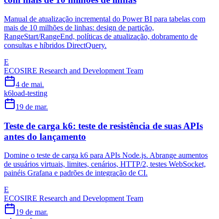
Manual de atualização incremental do Power BI para tabelas com
mais de 10 milhões de linhas: design de partição,
RangeStart/RangeEnd, políticas de atualização, dobramento de
consultas e híbridos DirectQuery.
E
ECOSIRE Research and Development Team
4 de mai.
k6
load-testing
19 de mar.
Teste de carga k6: teste de resistência de suas APIs
antes do lançamento
Domine o teste de carga k6 para APIs Node.js. Abrange aumentos
de usuários virtuais, limites, cenários, HTTP/2, testes WebSocket,
painéis Grafana e padrões de integração de CI.
E
ECOSIRE Research and Development Team
19 de mar.