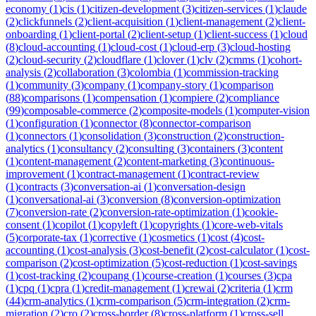
economy
(
1
)
cis
(
1
)
citizen-development
(
3
)
citizen-services
(
1
)
claude
(
2
)
clickfunnels
(
2
)
client-acquisition
(
1
)
client-management
(
2
)
client-
onboarding
(
1
)
client-portal
(
2
)
client-setup
(
1
)
client-success
(
1
)
cloud
(
8
)
cloud-accounting
(
1
)
cloud-cost
(
1
)
cloud-erp
(
3
)
cloud-hosting
(
2
)
cloud-security
(
2
)
cloudflare
(
1
)
clover
(
1
)
clv
(
2
)
cmms
(
1
)
cohort-
analysis
(
2
)
collaboration
(
3
)
colombia
(
1
)
commission-tracking
(
1
)
community
(
3
)
company
(
1
)
company-story
(
1
)
comparison
(
88
)
comparisons
(
1
)
compensation
(
1
)
compiere
(
2
)
compliance
(
99
)
composable-commerce
(
2
)
composite-models
(
1
)
computer-vision
(
1
)
configuration
(
1
)
connector
(
8
)
connector-comparison
(
1
)
connectors
(
1
)
consolidation
(
3
)
construction
(
2
)
construction-
analytics
(
1
)
consultancy
(
2
)
consulting
(
3
)
containers
(
3
)
content
(
1
)
content-management
(
2
)
content-marketing
(
3
)
continuous-
improvement
(
1
)
contract-management
(
1
)
contract-review
(
1
)
contracts
(
3
)
conversation-ai
(
1
)
conversation-design
(
1
)
conversational-ai
(
3
)
conversion
(
8
)
conversion-optimization
(
7
)
conversion-rate
(
2
)
conversion-rate-optimization
(
1
)
cookie-
consent
(
1
)
copilot
(
1
)
copyleft
(
1
)
copyrights
(
1
)
core-web-vitals
(
5
)
corporate-tax
(
1
)
corrective
(
1
)
cosmetics
(
1
)
cost
(
4
)
cost-
accounting
(
1
)
cost-analysis
(
3
)
cost-benefit
(
2
)
cost-calculator
(
1
)
cost-
comparison
(
2
)
cost-optimization
(
5
)
cost-reduction
(
1
)
cost-savings
(
1
)
cost-tracking
(
2
)
coupang
(
1
)
course-creation
(
1
)
courses
(
3
)
cpa
(
1
)
cpq
(
1
)
cpra
(
1
)
credit-management
(
1
)
crewai
(
2
)
criteria
(
1
)
crm
(
44
)
crm-analytics
(
1
)
crm-comparison
(
5
)
crm-integration
(
2
)
crm-
migration
(
2
)
cro
(
2
)
cross-border
(
8
)
cross-platform
(
1
)
cross-sell