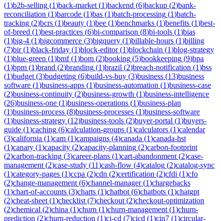
(
1
)
b2b-selling
(
1
)
back-market
(
1
)
backend
(
6
)
backup
(
2
)
bank-
reconciliation
(
1
)
barcode
(
1
)
bas
(
1
)
batch-processing
(
1
)
batch-
tracking
(
2
)
bcrs
(
1
)
beauty
(
1
)
bee
(
1
)
benchmarks
(
1
)
benefits
(
1
)
best-
of-breed
(
1
)
best-practices
(
6
)
bi-comparison
(
8
)
bi-tools
(
1
)
bias
(
1
)
big-4
(
1
)
bigcommerce
(
3
)
bigquery
(
1
)
billable-hours
(
1
)
billing
(
7
)
bir
(
1
)
black-friday
(
1
)
block-editor
(
1
)
blockchain
(
1
)
blog-strategy
(
1
)
blue-green
(
1
)
bmf
(
1
)
bom
(
2
)
booking
(
5
)
bookkeeping
(
9
)
bpa
(
1
)
bpm
(
1
)
brand
(
2
)
branding
(
1
)
brazil
(
2
)
breach-notification
(
1
)
bss
(
1
)
budget
(
3
)
budgeting
(
6
)
build-vs-buy
(
3
)
business
(
13
)
business
software
(
1
)
business-apps
(
1
)
business-automation
(
1
)
business-case
(
2
)
business-continuity
(
2
)
business-growth
(
1
)
business-intelligence
(
26
)
business-one
(
1
)
business-operations
(
1
)
business-plan
(
1
)
business-process
(
8
)
business-processes
(
1
)
business-software
(
1
)
business-strategy
(
12
)
business-tools
(
2
)
buyer-portal
(
1
)
buyers-
guide
(
1
)
caching
(
6
)
calculation-groups
(
1
)
calculators
(
1
)
calendar
(
3
)
california
(
1
)
cam
(
1
)
campaigns
(
4
)
canada
(
1
)
canada-hst
(
1
)
canary
(
1
)
capacity
(
2
)
capacity-planning
(
2
)
carbon-footprint
(
2
)
carbon-tracking
(
3
)
career-plans
(
1
)
cart-abandonment
(
2
)
case-
management
(
2
)
case-study
(
11
)
cash-flow
(
4
)
catalog
(
2
)
catalog-sync
(
1
)
category-pages
(
1
)
ccpa
(
2
)
cdn
(
2
)
certification
(
2
)
cfdi
(
1
)
cfo
(
2
)
change-management
(
6
)
channel-manager
(
1
)
chargebacks
(
1
)
chart-of-accounts
(
3
)
charts
(
1
)
chatbot
(
6
)
chatbots
(
1
)
chatgpt
(
2
)
cheat-sheet
(
1
)
checklist
(
7
)
checkout
(
2
)
checkout-optimization
(
2
)
chemical
(
2
)
china
(
1
)
churn
(
1
)
churn-management
(
1
)
churn-
prediction
(
2
)
churn-reduction
(
1
)
ci-cd
(
7
)
cicd
(
1
)
cin7
(
1
)
circular-