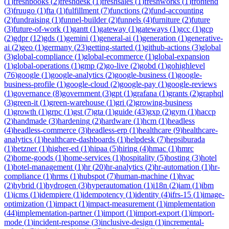
(
1
)
freshbooks
(
2
)
freshdesk
(
1
)
freshsales
(
1
)
freshworks
(
1
)
frontend
(
3
)
fruugo
(
1
)
fta
(
1
)
fulfillment
(
7
)
functions
(
2
)
fund-accounting
(
2
)
fundraising
(
1
)
funnel-builder
(
2
)
funnels
(
4
)
furniture
(
2
)
future
(
3
)
future-of-work
(
1
)
gantt
(
1
)
gateway
(
1
)
gateways
(
1
)
gcc
(
1
)
gcp
(
2
)
gdpr
(
12
)
gds
(
1
)
gemini
(
1
)
general-ai
(
1
)
generation
(
1
)
generative-
ai
(
2
)
geo
(
1
)
germany
(
23
)
getting-started
(
1
)
github-actions
(
3
)
global
(
3
)
global-compliance
(
1
)
global-ecommerce
(
1
)
global-expansion
(
1
)
global-operations
(
1
)
gmp
(
2
)
go-live
(
2
)
gobd
(
1
)
gohighlevel
(
76
)
google
(
1
)
google-analytics
(
2
)
google-business
(
1
)
google-
business-profile
(
1
)
google-cloud
(
2
)
google-pay
(
1
)
google-reviews
(
1
)
governance
(
8
)
government
(
3
)
gpt
(
1
)
grafana
(
1
)
grants
(
2
)
graphql
(
3
)
green-it
(
1
)
green-warehouse
(
1
)
gri
(
2
)
growing-business
(
1
)
growth
(
1
)
grpc
(
1
)
gst
(
7
)
gta
(
1
)
guide
(
43
)
gxp
(
2
)
gym
(
1
)
haccp
(
2
)
handmade
(
3
)
hardening
(
2
)
hardware
(
1
)
hcm
(
1
)
headless
(
4
)
headless-commerce
(
3
)
headless-erp
(
1
)
healthcare
(
9
)
healthcare-
analytics
(
1
)
healthcare-dashboards
(
1
)
helpdesk
(
7
)
hepsiburada
(
1
)
hetzner
(
1
)
higher-ed
(
1
)
hipaa
(
5
)
hiring
(
4
)
hmac
(
1
)
hmrc
(
2
)
home-goods
(
1
)
home-services
(
1
)
hospitality
(
5
)
hosting
(
3
)
hotel
(
1
)
hotel-management
(
1
)
hr
(
20
)
hr-analytics
(
2
)
hr-automation
(
1
)
hr-
compliance
(
1
)
hrms
(
1
)
hubspot
(
7
)
human-machine
(
1
)
hvac
(
2
)
hybrid
(
1
)
hydrogen
(
3
)
hyperautomation
(
1
)
i18n
(
2
)
iam
(
1
)
ibm
(
1
)
icms
(
1
)
idempiere
(
1
)
idempotency
(
1
)
identity
(
4
)
ifrs-15
(
1
)
image-
optimization
(
1
)
impact
(
1
)
impact-measurement
(
1
)
implementation
(
44
)
implementation-partner
(
1
)
import
(
1
)
import-export
(
1
)
import-
mode
(
1
)
incident-response
(
3
)
inclusive-design
(
1
)
incremental-