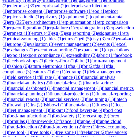
efficiency
(
1
)
energy-management
(
1
)
engagement
(
1
)
enrollment
(
2
)
enterprise
(
39
)
enterprise-ai
(
2
)
enterprise-architecture
(
1
)
enterprise-content
(
1
)
enterprise-software
(
1
)
eoq
(
1
)
epicor
(
2
)
epicor-kinetic
(
1
)
eprivacy
(
1
)
equipment
(
2
)
equipment-rental
(
2
)
erp
(
225
)
erp-architecture
(
1
)
erp-automation
(
1
)
erp-comparison
(
9
)
erp-configuration
(
1
)
erp-failure
(
1
)
erp-integration
(
8
)
erp-selection
(
2
)
erpnext
(
18
)
errors
(
40
)
esg
(
5
)
esg-reporting
(
2
)
esignature
(
1
)
eta
(
2
)
ethical-sourcing
(
1
)
ethics
(
1
)
etims
(
1
)
etl
(
5
)
etsy
(
3
)
eu
(
2
)
eu-ai-act
(
1
)
europe
(
2
)
evaluation
(
3
)
event-management
(
2
)
events
(
1
)
excel
(
3
)
exchanges
(
1
)
executive-reporting
(
1
)
expansion
(
1
)
expectations
(
1
)
expo
(
1
)
export-compliance
(
1
)
extensibility
(
2
)
fabric
(
1
)
facebook
(
1
)
facebook-shops
(
1
)
factory-floor
(
1
)
faire
(
1
)
farm-management
(
1
)
fashion
(
6
)
fattura-elettronica
(
1
)
fba
(
1
)
fbr
(
2
)
fda
(
1
)
fda-
compliance
(
3
)
features
(
1
)
fec
(
1
)
fedramp
(
1
)
field-management
(
1
)
field-service
(
1
)
fill-rate
(
1
)
finance
(
10
)
financial-analysis
(
2
)
financial-analytics
(
2
)
financial-close
(
2
)
financial-crime
(
1
)
financial-dashboard
(
1
)
financial-management
(
1
)
financial-metrics
(
1
)
financial-planning
(
1
)
financial-projections
(
1
)
financial-reporting
(
4
)
financial-reports
(
2
)
financial-services
(
3
)
fine-tuning
(
1
)
fintech
(
3
)
firewall
(
1
)
firs
(
2
)
fishbowl
(
1
)
fitment-data
(
1
)
fitness
(
1
)
fleet
(
1
)
fleet-management
(
1
)
flipkart
(
2
)
food-beverage
(
4
)
food-cost
(
1
)
food-manufacturing
(
1
)
food-safety
(
1
)
forecasting
(
9
)
forex
(
1
)
formulas
(
1
)
framework
(
2
)
france
(
1
)
frappe
(
4
)
frappe-cloud
(
1
)
fraud-detection
(
2
)
fraud-prevention
(
2
)
free
(
1
)
free-accounting
(
1
)
free-tool
(
1
)
free-tools
(
1
)
free-zone
(
1
)
freelancer
(
2
)
freelancers