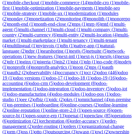
(
1
)
mobile-checkout
(
1
)
mobile-commerce
(
14
)
mobile-cro
(
1
)
mobile-
first
(
1
)
mobile-optimization
(
1
)
mobile-payments
(
1
)
mobile-seo
(
1
)
mobile-strategy
(
1
)
mobile-ux
(
1
)
modernization
(
1
)
modules
(
2
)
monday
(
3
)
monetization
(
2
)
monitoring
(
8
)
monolith
(
1
)
monorepo
(
2
)
month-end
(
1
)
month-end-close
(
2
)
mps
(
1
)
mrp
(
6
)
mtd
(
1
)
multi-
agent
(
5
)
multi-channel
(
13
)
multi-cloud
(
1
)
multi-company
(
3
)
multi-
country
(
2
)
multi-currency
(
6
)
multi-entity
(
2
)
multi-location
(
4
)
multi-
market
(
1
)
multi-marketplace
(
1
)
multi-tenancy
(
1
)
multi-tenant
(
4
)
multilingual
(
1
)
myinvois
(
1
)
n8n
(
1
)
native-app
(
1
)
natural-
language
(
2
)
ndpr
(
1
)
nearshoring
(
1
)
nestjs
(
5
)
netsuite
(
5
)
network-
operations
(
1
)
new-features
(
3
)
next-intl
(
1
)
next-js
(
1
)
nextjs
(
4
)
nexus
(
2
)
nfe
(
1
)
nginx
(
1
)
nigeria
(
3
)
nis2
(
1
)
nist
(
1
)
nlp
(
1
)
no-code
(
6
)
nodejs
(
1
)
nonprofit
(
4
)
nonprofit-analytics
(
1
)
noon
(
2
)
nps
(
1
)
oauth
(
1
)
oauth2
(
2
)
observability
(
4
)
occupancy
(
1
)
ocr
(
2
)
odoo
(
446
)
odoo
19
(
1
)
odoo versions
(
1
)
odoo-17
(
1
)
odoo-18
(
1
)
odoo-19
(
16
)
odoo-
accounting
(
6
)
odoo-crm
(
5
)
odoo-development
(
8
)
odoo-
implementation
(
1
)
odoo-integration
(
1
)
odoo-inventory
(
5
)
odoo-iot
(
1
)
odoo-manufacturing
(
4
)
odoo-modules
(
1
)
odoo-pos
(
1
)
odoo-
studio
(
1
)
oee
(
2
)
ofbiz
(
1
)
oidc
(
2
)
okrs
(
1
)
omnichannel
(
4
)
on-premise
(
1
)
on-premises
(
1
)
onboarding
(
6
)
online-courses
(
2
)
online-learning
(
2
)
online-reputation
(
1
)
online-store-2.0
(
1
)
open-source
(
6
)
open-
source-bi
(
1
)
open-source-erp
(
13
)
openai
(
1
)
openclaw
(
85
)
operations
(
6
)
optimization
(
21
)
orchestration
(
6
)
order-accuracy
(
1
)
order-
management
(
2
)
order-routing
(
1
)
orders
(
1
)
organizational-change
(
1
)
orm
(
3
)
oss
(
1
)
otto
(
3
)
outsourcing
(
3
)
owasp
(
1
)
owl
(
2
)
ownership