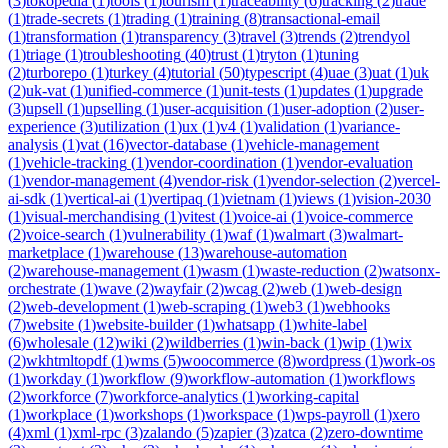
(
3
)
tokopedia
(
1
)
tools
(
1
)
tourism
(
1
)
traceability
(
6
)
tracking
(
2
)
trade
(
1
)
trade-secrets
(
1
)
trading
(
1
)
training
(
8
)
transactional-email
(
1
)
transformation
(
1
)
transparency
(
3
)
travel
(
3
)
trends
(
2
)
trendyol
(
1
)
triage
(
1
)
troubleshooting
(
40
)
trust
(
1
)
tryton
(
1
)
tuning
(
2
)
turborepo
(
1
)
turkey
(
4
)
tutorial
(
50
)
typescript
(
4
)
uae
(
3
)
uat
(
1
)
uk
(
2
)
uk-vat
(
1
)
unified-commerce
(
1
)
unit-tests
(
1
)
updates
(
1
)
upgrade
(
3
)
upsell
(
1
)
upselling
(
1
)
user-acquisition
(
1
)
user-adoption
(
2
)
user-
experience
(
3
)
utilization
(
1
)
ux
(
1
)
v4
(
1
)
validation
(
1
)
variance-
analysis
(
1
)
vat
(
16
)
vector-database
(
1
)
vehicle-management
(
1
)
vehicle-tracking
(
1
)
vendor-coordination
(
1
)
vendor-evaluation
(
1
)
vendor-management
(
4
)
vendor-risk
(
1
)
vendor-selection
(
2
)
vercel-
ai-sdk
(
1
)
vertical-ai
(
1
)
vertipaq
(
1
)
vietnam
(
1
)
views
(
1
)
vision-2030
(
1
)
visual-merchandising
(
1
)
vitest
(
1
)
voice-ai
(
1
)
voice-commerce
(
2
)
voice-search
(
1
)
vulnerability
(
1
)
waf
(
1
)
walmart
(
3
)
walmart-
marketplace
(
1
)
warehouse
(
13
)
warehouse-automation
(
2
)
warehouse-management
(
1
)
wasm
(
1
)
waste-reduction
(
2
)
watsonx-
orchestrate
(
1
)
wave
(
2
)
wayfair
(
2
)
wcag
(
2
)
web
(
1
)
web-design
(
2
)
web-development
(
1
)
web-scraping
(
1
)
web3
(
1
)
webhooks
(
7
)
website
(
1
)
website-builder
(
1
)
whatsapp
(
1
)
white-label
(
6
)
wholesale
(
12
)
wiki
(
2
)
wildberries
(
1
)
win-back
(
1
)
wip
(
1
)
wix
(
2
)
wkhtmltopdf
(
1
)
wms
(
5
)
woocommerce
(
8
)
wordpress
(
1
)
work-os
(
1
)
workday
(
1
)
workflow
(
9
)
workflow-automation
(
1
)
workflows
(
2
)
workforce
(
7
)
workforce-analytics
(
1
)
working-capital
(
1
)
workplace
(
1
)
workshops
(
1
)
workspace
(
1
)
wps-payroll
(
1
)
xero
(
4
)
xml
(
1
)
xml-rpc
(
3
)
zalando
(
5
)
zapier
(
3
)
zatca
(
2
)
zero-downtime