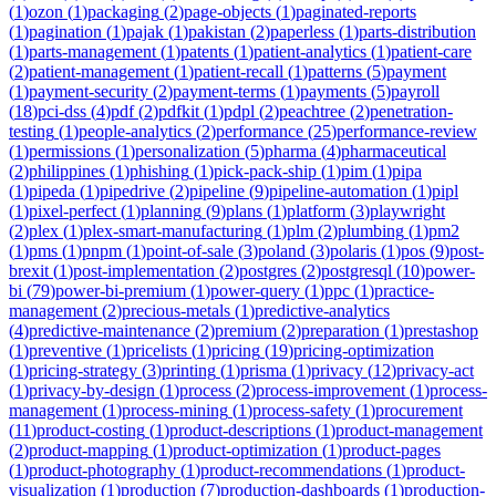
(
1
)
ozon
(
1
)
packaging
(
2
)
page-objects
(
1
)
paginated-reports
(
1
)
pagination
(
1
)
pajak
(
1
)
pakistan
(
2
)
paperless
(
1
)
parts-distribution
(
1
)
parts-management
(
1
)
patents
(
1
)
patient-analytics
(
1
)
patient-care
(
2
)
patient-management
(
1
)
patient-recall
(
1
)
patterns
(
5
)
payment
(
1
)
payment-security
(
2
)
payment-terms
(
1
)
payments
(
5
)
payroll
(
18
)
pci-dss
(
4
)
pdf
(
2
)
pdfkit
(
1
)
pdpl
(
2
)
peachtree
(
2
)
penetration-
testing
(
1
)
people-analytics
(
2
)
performance
(
25
)
performance-review
(
1
)
permissions
(
1
)
personalization
(
5
)
pharma
(
4
)
pharmaceutical
(
2
)
philippines
(
1
)
phishing
(
1
)
pick-pack-ship
(
1
)
pim
(
1
)
pipa
(
1
)
pipeda
(
1
)
pipedrive
(
2
)
pipeline
(
9
)
pipeline-automation
(
1
)
pipl
(
1
)
pixel-perfect
(
1
)
planning
(
9
)
plans
(
1
)
platform
(
3
)
playwright
(
2
)
plex
(
1
)
plex-smart-manufacturing
(
1
)
plm
(
2
)
plumbing
(
1
)
pm2
(
1
)
pms
(
1
)
pnpm
(
1
)
point-of-sale
(
3
)
poland
(
3
)
polaris
(
1
)
pos
(
9
)
post-
brexit
(
1
)
post-implementation
(
2
)
postgres
(
2
)
postgresql
(
10
)
power-
bi
(
79
)
power-bi-premium
(
1
)
power-query
(
1
)
ppc
(
1
)
practice-
management
(
2
)
precious-metals
(
1
)
predictive-analytics
(
4
)
predictive-maintenance
(
2
)
premium
(
2
)
preparation
(
1
)
prestashop
(
1
)
preventive
(
1
)
pricelists
(
1
)
pricing
(
19
)
pricing-optimization
(
1
)
pricing-strategy
(
3
)
printing
(
1
)
prisma
(
1
)
privacy
(
12
)
privacy-act
(
1
)
privacy-by-design
(
1
)
process
(
2
)
process-improvement
(
1
)
process-
management
(
1
)
process-mining
(
1
)
process-safety
(
1
)
procurement
(
11
)
product-costing
(
1
)
product-descriptions
(
1
)
product-management
(
2
)
product-mapping
(
1
)
product-optimization
(
1
)
product-pages
(
1
)
product-photography
(
1
)
product-recommendations
(
1
)
product-
visualization
(
1
)
production
(
7
)
production-dashboards
(
1
)
production-