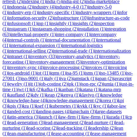
refresh
(
2
)
indexing
(
1
)
india
(
5
)
india-gst
(
2
)
india-marketplace
(
1
)
indonesia
(
2
)
industry
(
4
)
industry-4-0
(
17
)
industry-5-0
(
1
)
industry-erp
(
1
)
industry-specific
(
1
)
industry-wrappers
(
1
)
infor
(
1
)
information-security
(
2
)
infrastructure
(
10
)
infrastructure-as-code
(
1
)
infusionsoft
(
1
)
inp
(
1
)
insightly
(
1
)
insights
(
2
)
inspection
(
1
)
instagram
(
1
)
instagram-shopping
(
2
)
installation
(
1
)
integration
(
63
)
intellectual-property
(
1
)
inter-company
(
1
)
intercompany
(
4
)
internal-controls
(
1
)
internal-documentation
(
1
)
international
(
11
)
international-expansion
(
1
)
international-logistics
(
1
)
international-selling
(
2
)
international-trade
(
1
)
internationalization
(
2
)
intranet
(
1
)
inventory
(
33
)
inventory-analytics
(
1
)
inventory-
forecasting
(
1
)
inventory-management
(
5
)
inventory-optimization
(
1
)
inventory-sync
(
4
)
invoice-processing
(
2
)
invoices
(
1
)
invoicing
(
1
)
ios-android
(
1
)
iot
(
11
)
iqms
(
1
)
isa-95
(
1
)
isms
(
1
)
iso-13485
(
1
)
iso-
27001
(
3
)
iso-9001
(
1
)
italy
(
1
)
iva
(
2
)
jamstack
(
1
)
japan
(
2
)
javascript
(
1
)
jewelry
(
1
)
jit
(
1
)
job-costing
(
2
)
jpk
(
1
)
json-rpc
(
2
)
jumia
(
1
)
just-in-
time
(
1
)
jwt
(
1
)
k6
(
2
)
kafka
(
1
)
kanban
(
3
)
katana
(
1
)
katana-mrp
(
1
)
kaufland
(
2
)
kdv
(
1
)
keap
(
2
)
kenya
(
1
)
klaviyo
(
1
)
knowledge
(
1
)
knowledge-base
(
4
)
knowledge-management
(
2
)
korea
(
1
)
kpi
(
3
)
kpis
(
3
)
kra
(
1
)
ksef
(
1
)
kubernetes
(
1
)
kvkk
(
1
)
kyc
(
1
)
labor-law
(
1
)
landed-cost
(
1
)
landing-pages
(
4
)
langchain
(
3
)
large-datasets
(
1
)
latin-america
(
3
)
launch
(
1
)
law-firm
(
1
)
law-firms
(
1
)
lazada
(
1
)
lcp
(
1
)
lead-generation
(
3
)
lead-management
(
2
)
lead-nurture
(
1
)
lead-
nurturing
(
1
)
lead-scoring
(
2
)
lead-tracking
(
1
)
leadership
(
2
)
lean
(
1
)
lean-manufacturing
(
1
)
lease-accounting
(
1
)
lease-management