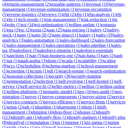
(
4
)
returns-management
(
2
)
reusable-patterns
(
1
)
revenue
(
10
)
revenue-
management
(
1
)
revenue-optimization
(
1
)
revenue-recognition
(
5
)
reverse-logistics
(
2
)
reviews
(
5
)
rfid
(
2
)
rfm
(
1
)
rfm-analysis
(
1
)
rfp
(
1
)
rfq
(
1
)
rich-results
(
1
)
risk-management
(
7
)
risk-reduction
(
1
)
rls
(
4
)
rohs
(
1
)
roi
(
34
)
roi-optimization
(
1
)
rolling-update
(
1
)
romania
(
1
)
rpa
(
3
)
rsc
(
2
)
russia
(
2
)
saas
(
25
)
saas-pricing
(
1
)
safety
(
2
)
safety-
stock
(
1
)
sage
(
1
)
sage-50
(
2
)
sage-intacct
(
1
)
salary
(
1
)
sales
(
19
)
sales-
analytics
(
3
)
sales-automation
(
1
)
sales-dashboard
(
2
)
sales-forecasting
(
1
)
sales-management
(
1
)
sales-operations
(
1
)
sales-pipeline
(
1
)
sales-
tax
(
8
)
salesforce
(
5
)
salesforce-einstein
(
1
)
salesforce-essentials
(
1
)
sanctions
(
1
)
sap
(
5
)
sap-business-one
(
2
)
sap-hana
(
1
)
sars
(
2
)
sasb
(
1
)
sat
(
1
)
saudi-arabia
(
3
)
sbom
(
1
)
scada
(
1
)
scalability
(
3
)
scaling
(
9
)
sccs
(
2
)
scheduling
(
6
)
schema-markup
(
1
)
school-management
(
1
)
screening
(
1
)
scrum
(
1
)
sdi
(
1
)
search-engine
(
1
)
search-optimization
(
2
)
seasonal-collections
(
1
)
security
(
36
)
security-training
(
1
)
segmentation
(
2
)
selection
(
1
)
self-evolving
(
1
)
self-hosted
(
1
)
self-
service
(
2
)
self-service-bi
(
2
)
seller-metrics
(
1
)
selling
(
1
)
selling-online
(
1
)
selling-platforms
(
1
)
semantic-model
(
1
)
seo
(
16
)
seo-audit
(
1
)
seo-
migration
(
1
)
server
(
1
)
server-components
(
1
)
server-sizing
(
2
)
service
(
1
)
service-contracts
(
1
)
service-efficiency
(
1
)
service-firms
(
1
)
services
(
1
)
setup
(
2
)
sgk
(
1
)
sharding
(
1
)
sharepoint
(
1
)
shein
(
1
)
shift-
management
(
3
)
shipping
(
4
)
shop-floor
(
2
)
shopee
(
2
)
shopify
(
113
)
shopify-api
(
1
)
shopify-flow
(
1
)
shopify-partners
(
1
)
shopify-plus
(
8
)
shopifyql
(
1
)
simulation
(
3
)
sis
(
1
)
sisense
(
1
)
six-sigma
(
1
)
sizing
(
1
)
skills
(
4
)
sku
(
1
)
sla
(
5
)
small-business
(
10
)
smart-factory
(
1
)
smart-