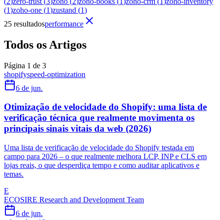
(
2
)
zero-trust
(
3
)
zoho
(
2
)
zoho-books
(
1
)
zoho-crm
(
1
)
zoho-inventory
(
1
)
zoho-one
(
1
)
zustand
(
1
)
25 resultados
performance
Todos os Artigos
Página 1 de 3
shopify
speed-optimization
6 de jun.
Otimização de velocidade do Shopify: uma lista de
verificação técnica que realmente movimenta os
principais sinais vitais da web (2026)
Uma lista de verificação de velocidade do Shopify testada em
campo para 2026 – o que realmente melhora LCP, INP e CLS em
lojas reais, o que desperdiça tempo e como auditar aplicativos e
temas.
E
ECOSIRE Research and Development Team
6 de jun.