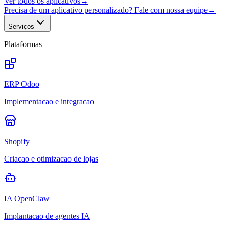
Ver todos os aplicativos
→
Precisa de um aplicativo personalizado? Fale com nossa equipe
→
Serviços
Plataformas
ERP Odoo
Implementacao e integracao
Shopify
Criacao e otimizacao de lojas
IA OpenClaw
Implantacao de agentes IA