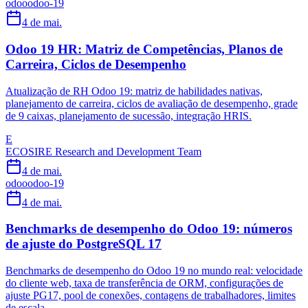
odoo
odoo-19
4 de mai.
Odoo 19 HR: Matriz de Competências, Planos de
Carreira, Ciclos de Desempenho
Atualização de RH Odoo 19: matriz de habilidades nativas,
planejamento de carreira, ciclos de avaliação de desempenho, grade
de 9 caixas, planejamento de sucessão, integração HRIS.
E
ECOSIRE Research and Development Team
4 de mai.
odoo
odoo-19
4 de mai.
Benchmarks de desempenho do Odoo 19: números
de ajuste do PostgreSQL 17
Benchmarks de desempenho do Odoo 19 no mundo real: velocidade
do cliente web, taxa de transferência de ORM, configurações de
ajuste PG17, pool de conexões, contagens de trabalhadores, limites
de escala.