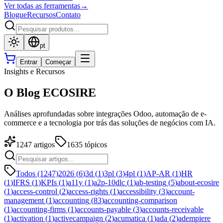
Ver todas as ferramentas
→
Blogue
Recursos
Contato
pt
Entrar
Começar
Insights e Recursos
O Blog ECOSIRE
Análises aprofundadas sobre integrações Odoo, automação de e-
commerce e a tecnologia por trás das soluções de negócios com IA.
1247
artigos
1635
tópicos
Todos (1247)
2026
(
6
)
3d
(
1
)
3pl
(
3
)
4pl
(
1
)
AP-AR
(
1
)
HR
(
1
)
IFRS
(
1
)
KPIs
(
1
)
a11y
(
1
)
a2p-10dlc
(
1
)
ab-testing
(
5
)
about-ecosire
(
1
)
access-control
(
2
)
access-rights
(
1
)
accessibility
(
3
)
account-
management
(
1
)
accounting
(
83
)
accounting-comparison
(
1
)
accounting-firms
(
1
)
accounts-payable
(
3
)
accounts-receivable
(
1
)
activation
(
1
)
activecampaign
(
2
)
acumatica
(
1
)
ada
(
2
)
adempiere