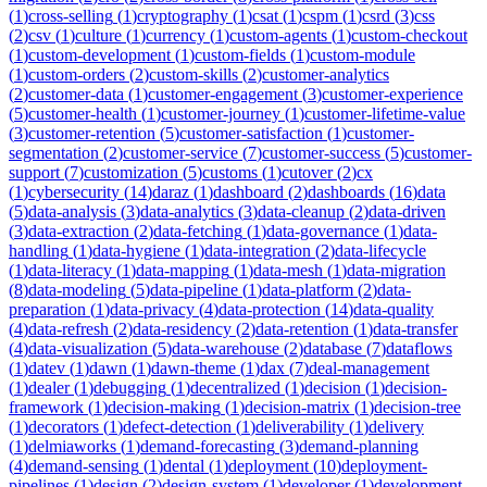
(
1
)
cross-selling
(
1
)
cryptography
(
1
)
csat
(
1
)
cspm
(
1
)
csrd
(
3
)
css
(
2
)
csv
(
1
)
culture
(
1
)
currency
(
1
)
custom-agents
(
1
)
custom-checkout
(
1
)
custom-development
(
1
)
custom-fields
(
1
)
custom-module
(
1
)
custom-orders
(
2
)
custom-skills
(
2
)
customer-analytics
(
2
)
customer-data
(
1
)
customer-engagement
(
3
)
customer-experience
(
5
)
customer-health
(
1
)
customer-journey
(
1
)
customer-lifetime-value
(
3
)
customer-retention
(
5
)
customer-satisfaction
(
1
)
customer-
segmentation
(
2
)
customer-service
(
7
)
customer-success
(
5
)
customer-
support
(
7
)
customization
(
5
)
customs
(
1
)
cutover
(
2
)
cx
(
1
)
cybersecurity
(
14
)
daraz
(
1
)
dashboard
(
2
)
dashboards
(
16
)
data
(
5
)
data-analysis
(
3
)
data-analytics
(
3
)
data-cleanup
(
2
)
data-driven
(
3
)
data-extraction
(
2
)
data-fetching
(
1
)
data-governance
(
1
)
data-
handling
(
1
)
data-hygiene
(
1
)
data-integration
(
2
)
data-lifecycle
(
1
)
data-literacy
(
1
)
data-mapping
(
1
)
data-mesh
(
1
)
data-migration
(
8
)
data-modeling
(
5
)
data-pipeline
(
1
)
data-platform
(
2
)
data-
preparation
(
1
)
data-privacy
(
4
)
data-protection
(
14
)
data-quality
(
4
)
data-refresh
(
2
)
data-residency
(
2
)
data-retention
(
1
)
data-transfer
(
4
)
data-visualization
(
5
)
data-warehouse
(
2
)
database
(
7
)
dataflows
(
1
)
datev
(
1
)
dawn
(
1
)
dawn-theme
(
1
)
dax
(
7
)
deal-management
(
1
)
dealer
(
1
)
debugging
(
1
)
decentralized
(
1
)
decision
(
1
)
decision-
framework
(
1
)
decision-making
(
1
)
decision-matrix
(
1
)
decision-tree
(
1
)
decorators
(
1
)
defect-detection
(
1
)
deliverability
(
1
)
delivery
(
1
)
delmiaworks
(
1
)
demand-forecasting
(
3
)
demand-planning
(
4
)
demand-sensing
(
1
)
dental
(
1
)
deployment
(
10
)
deployment-
pipelines
(
1
)
design
(
2
)
design-system
(
1
)
developer
(
1
)
development