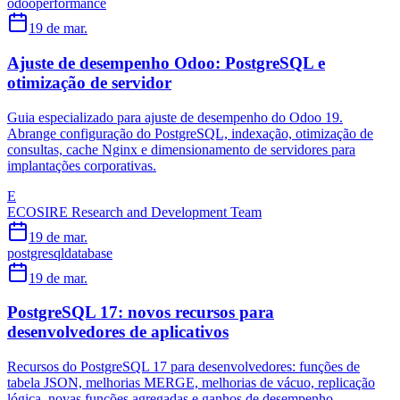
odoo
performance
19 de mar.
Ajuste de desempenho Odoo: PostgreSQL e
otimização de servidor
Guia especializado para ajuste de desempenho do Odoo 19.
Abrange configuração do PostgreSQL, indexação, otimização de
consultas, cache Nginx e dimensionamento de servidores para
implantações corporativas.
E
ECOSIRE Research and Development Team
19 de mar.
postgresql
database
19 de mar.
PostgreSQL 17: novos recursos para
desenvolvedores de aplicativos
Recursos do PostgreSQL 17 para desenvolvedores: funções de
tabela JSON, melhorias MERGE, melhorias de vácuo, replicação
lógica, novas funções agregadas e ganhos de desempenho.