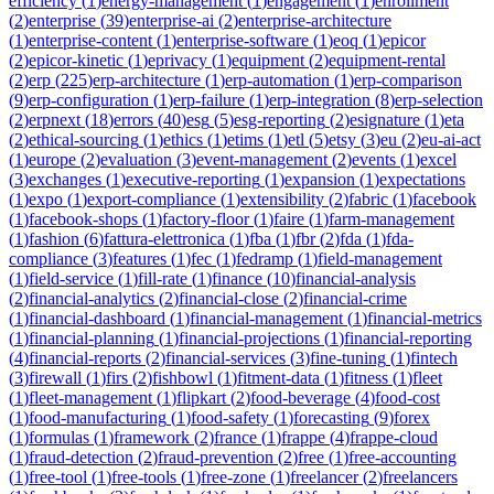
efficiency
(
1
)
energy-management
(
1
)
engagement
(
1
)
enrollment
(
2
)
enterprise
(
39
)
enterprise-ai
(
2
)
enterprise-architecture
(
1
)
enterprise-content
(
1
)
enterprise-software
(
1
)
eoq
(
1
)
epicor
(
2
)
epicor-kinetic
(
1
)
eprivacy
(
1
)
equipment
(
2
)
equipment-rental
(
2
)
erp
(
225
)
erp-architecture
(
1
)
erp-automation
(
1
)
erp-comparison
(
9
)
erp-configuration
(
1
)
erp-failure
(
1
)
erp-integration
(
8
)
erp-selection
(
2
)
erpnext
(
18
)
errors
(
40
)
esg
(
5
)
esg-reporting
(
2
)
esignature
(
1
)
eta
(
2
)
ethical-sourcing
(
1
)
ethics
(
1
)
etims
(
1
)
etl
(
5
)
etsy
(
3
)
eu
(
2
)
eu-ai-act
(
1
)
europe
(
2
)
evaluation
(
3
)
event-management
(
2
)
events
(
1
)
excel
(
3
)
exchanges
(
1
)
executive-reporting
(
1
)
expansion
(
1
)
expectations
(
1
)
expo
(
1
)
export-compliance
(
1
)
extensibility
(
2
)
fabric
(
1
)
facebook
(
1
)
facebook-shops
(
1
)
factory-floor
(
1
)
faire
(
1
)
farm-management
(
1
)
fashion
(
6
)
fattura-elettronica
(
1
)
fba
(
1
)
fbr
(
2
)
fda
(
1
)
fda-
compliance
(
3
)
features
(
1
)
fec
(
1
)
fedramp
(
1
)
field-management
(
1
)
field-service
(
1
)
fill-rate
(
1
)
finance
(
10
)
financial-analysis
(
2
)
financial-analytics
(
2
)
financial-close
(
2
)
financial-crime
(
1
)
financial-dashboard
(
1
)
financial-management
(
1
)
financial-metrics
(
1
)
financial-planning
(
1
)
financial-projections
(
1
)
financial-reporting
(
4
)
financial-reports
(
2
)
financial-services
(
3
)
fine-tuning
(
1
)
fintech
(
3
)
firewall
(
1
)
firs
(
2
)
fishbowl
(
1
)
fitment-data
(
1
)
fitness
(
1
)
fleet
(
1
)
fleet-management
(
1
)
flipkart
(
2
)
food-beverage
(
4
)
food-cost
(
1
)
food-manufacturing
(
1
)
food-safety
(
1
)
forecasting
(
9
)
forex
(
1
)
formulas
(
1
)
framework
(
2
)
france
(
1
)
frappe
(
4
)
frappe-cloud
(
1
)
fraud-detection
(
2
)
fraud-prevention
(
2
)
free
(
1
)
free-accounting
(
1
)
free-tool
(
1
)
free-tools
(
1
)
free-zone
(
1
)
freelancer
(
2
)
freelancers