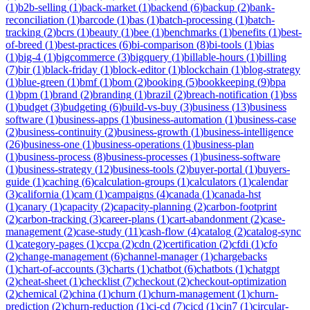
(
1
)
b2b-selling
(
1
)
back-market
(
1
)
backend
(
6
)
backup
(
2
)
bank-
reconciliation
(
1
)
barcode
(
1
)
bas
(
1
)
batch-processing
(
1
)
batch-
tracking
(
2
)
bcrs
(
1
)
beauty
(
1
)
bee
(
1
)
benchmarks
(
1
)
benefits
(
1
)
best-
of-breed
(
1
)
best-practices
(
6
)
bi-comparison
(
8
)
bi-tools
(
1
)
bias
(
1
)
big-4
(
1
)
bigcommerce
(
3
)
bigquery
(
1
)
billable-hours
(
1
)
billing
(
7
)
bir
(
1
)
black-friday
(
1
)
block-editor
(
1
)
blockchain
(
1
)
blog-strategy
(
1
)
blue-green
(
1
)
bmf
(
1
)
bom
(
2
)
booking
(
5
)
bookkeeping
(
9
)
bpa
(
1
)
bpm
(
1
)
brand
(
2
)
branding
(
1
)
brazil
(
2
)
breach-notification
(
1
)
bss
(
1
)
budget
(
3
)
budgeting
(
6
)
build-vs-buy
(
3
)
business
(
13
)
business
software
(
1
)
business-apps
(
1
)
business-automation
(
1
)
business-case
(
2
)
business-continuity
(
2
)
business-growth
(
1
)
business-intelligence
(
26
)
business-one
(
1
)
business-operations
(
1
)
business-plan
(
1
)
business-process
(
8
)
business-processes
(
1
)
business-software
(
1
)
business-strategy
(
12
)
business-tools
(
2
)
buyer-portal
(
1
)
buyers-
guide
(
1
)
caching
(
6
)
calculation-groups
(
1
)
calculators
(
1
)
calendar
(
3
)
california
(
1
)
cam
(
1
)
campaigns
(
4
)
canada
(
1
)
canada-hst
(
1
)
canary
(
1
)
capacity
(
2
)
capacity-planning
(
2
)
carbon-footprint
(
2
)
carbon-tracking
(
3
)
career-plans
(
1
)
cart-abandonment
(
2
)
case-
management
(
2
)
case-study
(
11
)
cash-flow
(
4
)
catalog
(
2
)
catalog-sync
(
1
)
category-pages
(
1
)
ccpa
(
2
)
cdn
(
2
)
certification
(
2
)
cfdi
(
1
)
cfo
(
2
)
change-management
(
6
)
channel-manager
(
1
)
chargebacks
(
1
)
chart-of-accounts
(
3
)
charts
(
1
)
chatbot
(
6
)
chatbots
(
1
)
chatgpt
(
2
)
cheat-sheet
(
1
)
checklist
(
7
)
checkout
(
2
)
checkout-optimization
(
2
)
chemical
(
2
)
china
(
1
)
churn
(
1
)
churn-management
(
1
)
churn-
prediction
(
2
)
churn-reduction
(
1
)
ci-cd
(
7
)
cicd
(
1
)
cin7
(
1
)
circular-