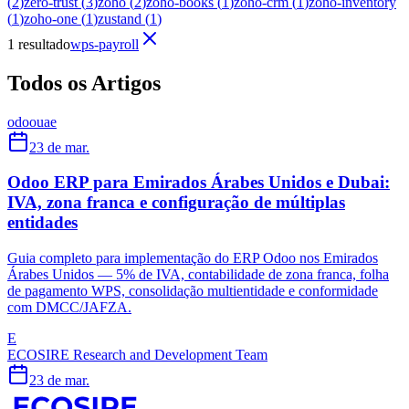
(
2
)
zero-trust
(
3
)
zoho
(
2
)
zoho-books
(
1
)
zoho-crm
(
1
)
zoho-inventory
(
1
)
zoho-one
(
1
)
zustand
(
1
)
1 resultado
wps-payroll
Todos os Artigos
odoo
uae
23 de mar.
Odoo ERP para Emirados Árabes Unidos e Dubai:
IVA, zona franca e configuração de múltiplas
entidades
Guia completo para implementação do ERP Odoo nos Emirados
Árabes Unidos — 5% de IVA, contabilidade de zona franca, folha
de pagamento WPS, consolidação multientidade e conformidade
com DMCC/JAFZA.
E
ECOSIRE Research and Development Team
23 de mar.