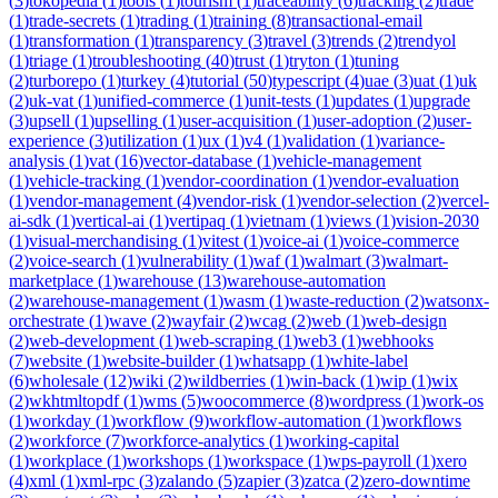
(
3
)
tokopedia
(
1
)
tools
(
1
)
tourism
(
1
)
traceability
(
6
)
tracking
(
2
)
trade
(
1
)
trade-secrets
(
1
)
trading
(
1
)
training
(
8
)
transactional-email
(
1
)
transformation
(
1
)
transparency
(
3
)
travel
(
3
)
trends
(
2
)
trendyol
(
1
)
triage
(
1
)
troubleshooting
(
40
)
trust
(
1
)
tryton
(
1
)
tuning
(
2
)
turborepo
(
1
)
turkey
(
4
)
tutorial
(
50
)
typescript
(
4
)
uae
(
3
)
uat
(
1
)
uk
(
2
)
uk-vat
(
1
)
unified-commerce
(
1
)
unit-tests
(
1
)
updates
(
1
)
upgrade
(
3
)
upsell
(
1
)
upselling
(
1
)
user-acquisition
(
1
)
user-adoption
(
2
)
user-
experience
(
3
)
utilization
(
1
)
ux
(
1
)
v4
(
1
)
validation
(
1
)
variance-
analysis
(
1
)
vat
(
16
)
vector-database
(
1
)
vehicle-management
(
1
)
vehicle-tracking
(
1
)
vendor-coordination
(
1
)
vendor-evaluation
(
1
)
vendor-management
(
4
)
vendor-risk
(
1
)
vendor-selection
(
2
)
vercel-
ai-sdk
(
1
)
vertical-ai
(
1
)
vertipaq
(
1
)
vietnam
(
1
)
views
(
1
)
vision-2030
(
1
)
visual-merchandising
(
1
)
vitest
(
1
)
voice-ai
(
1
)
voice-commerce
(
2
)
voice-search
(
1
)
vulnerability
(
1
)
waf
(
1
)
walmart
(
3
)
walmart-
marketplace
(
1
)
warehouse
(
13
)
warehouse-automation
(
2
)
warehouse-management
(
1
)
wasm
(
1
)
waste-reduction
(
2
)
watsonx-
orchestrate
(
1
)
wave
(
2
)
wayfair
(
2
)
wcag
(
2
)
web
(
1
)
web-design
(
2
)
web-development
(
1
)
web-scraping
(
1
)
web3
(
1
)
webhooks
(
7
)
website
(
1
)
website-builder
(
1
)
whatsapp
(
1
)
white-label
(
6
)
wholesale
(
12
)
wiki
(
2
)
wildberries
(
1
)
win-back
(
1
)
wip
(
1
)
wix
(
2
)
wkhtmltopdf
(
1
)
wms
(
5
)
woocommerce
(
8
)
wordpress
(
1
)
work-os
(
1
)
workday
(
1
)
workflow
(
9
)
workflow-automation
(
1
)
workflows
(
2
)
workforce
(
7
)
workforce-analytics
(
1
)
working-capital
(
1
)
workplace
(
1
)
workshops
(
1
)
workspace
(
1
)
wps-payroll
(
1
)
xero
(
4
)
xml
(
1
)
xml-rpc
(
3
)
zalando
(
5
)
zapier
(
3
)
zatca
(
2
)
zero-downtime