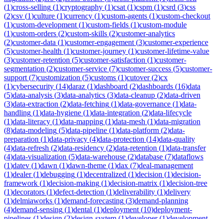
(
1
)
cross-selling
(
1
)
cryptography
(
1
)
csat
(
1
)
cspm
(
1
)
csrd
(
3
)
css
(
2
)
csv
(
1
)
culture
(
1
)
currency
(
1
)
custom-agents
(
1
)
custom-checkout
(
1
)
custom-development
(
1
)
custom-fields
(
1
)
custom-module
(
1
)
custom-orders
(
2
)
custom-skills
(
2
)
customer-analytics
(
2
)
customer-data
(
1
)
customer-engagement
(
3
)
customer-experience
(
5
)
customer-health
(
1
)
customer-journey
(
1
)
customer-lifetime-value
(
3
)
customer-retention
(
5
)
customer-satisfaction
(
1
)
customer-
segmentation
(
2
)
customer-service
(
7
)
customer-success
(
5
)
customer-
support
(
7
)
customization
(
5
)
customs
(
1
)
cutover
(
2
)
cx
(
1
)
cybersecurity
(
14
)
daraz
(
1
)
dashboard
(
2
)
dashboards
(
16
)
data
(
5
)
data-analysis
(
3
)
data-analytics
(
3
)
data-cleanup
(
2
)
data-driven
(
3
)
data-extraction
(
2
)
data-fetching
(
1
)
data-governance
(
1
)
data-
handling
(
1
)
data-hygiene
(
1
)
data-integration
(
2
)
data-lifecycle
(
1
)
data-literacy
(
1
)
data-mapping
(
1
)
data-mesh
(
1
)
data-migration
(
8
)
data-modeling
(
5
)
data-pipeline
(
1
)
data-platform
(
2
)
data-
preparation
(
1
)
data-privacy
(
4
)
data-protection
(
14
)
data-quality
(
4
)
data-refresh
(
2
)
data-residency
(
2
)
data-retention
(
1
)
data-transfer
(
4
)
data-visualization
(
5
)
data-warehouse
(
2
)
database
(
7
)
dataflows
(
1
)
datev
(
1
)
dawn
(
1
)
dawn-theme
(
1
)
dax
(
7
)
deal-management
(
1
)
dealer
(
1
)
debugging
(
1
)
decentralized
(
1
)
decision
(
1
)
decision-
framework
(
1
)
decision-making
(
1
)
decision-matrix
(
1
)
decision-tree
(
1
)
decorators
(
1
)
defect-detection
(
1
)
deliverability
(
1
)
delivery
(
1
)
delmiaworks
(
1
)
demand-forecasting
(
3
)
demand-planning
(
4
)
demand-sensing
(
1
)
dental
(
1
)
deployment
(
10
)
deployment-
pipelines
(
1
)
design
(
2
)
design-system
(
1
)
developer
(
1
)
development