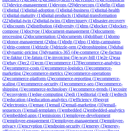
(
13
)
device-management
(
1
)
devops
(
29
)
devsecops
(
1
)
dgfip
(
1
)
dian
(
1
)
digital
(
1
)
digital-adoption
(
1
)
digital-business
(
1
)
digital-health
(
1
)
digital-maturity
(
1
)
digital-products
(
1
)
digital-transformation
(
22
)
digital-twin
(
2
)
digital-twins
(
1
)
directquery
(
1
)
disaster-recovery
(
1
)
discounts
(
2
)
distribution
(
4
)
diversity
(
1
)
dms
(
2
)
docker
(
3
)
docker-
compose
(
1
)
doctype
(
1
)
document-management
(
3
)
document-
processing
(
2
)
documentation
(
2
)
documents
(
4
)
dolibarr
(
1
)
domo
(
1
)
donor-management
(
2
)
dpa
(
1
)
dpdp
(
1
)
dpo
(
1
)
drip-campaigns
(
1
)
drip-content
(
1
)
drizzle
(
3
)
drizzle-orm
(
2
)
dropshipping
(
3
)
dubai
(
1
)
dynamic-pricing
(
3
)
dynamics-365
(
4
)
e-commerce
(
2
)
e-factura
(
1
)
e-faktur
(
1
)
e-fatura
(
1
)
e-invoicing
(
5
)
e-way-bill
(
1
)
e2e
(
2
)
eaa
(
1
)
ebay
(
3
)
ec2
(
1
)
ecm
(
1
)
ecommerce
(
178
)
ecommerce-analytics
(
3
)
ecommerce-costs
(
1
)
ecommerce-logistics
(
1
)
ecommerce-
marketing
(
2
)
ecommerce-metrics
(
2
)
ecommerce-operations
(
2
)
ecommerce-platform
(
2
)
ecommerce-reporting
(
1
)
ecommerce-
scaling
(
1
)
ecommerce-security
(
1
)
ecommerce-seo
(
3
)
ecommerce-
shipping
(
1
)
ecommerce-technology
(
1
)
ecommerce-trends
(
1
)
ecosire
(
7
)
ecosystem
(
1
)
edge-computing
(
2
)
edi
(
1
)
editorial
(
1
)
edr
(
1
)
edtech
(
1
)
education
(
4
)
education-analytics
(
1
)
efficiency
(
8
)
egypt
(
2
)
electronics
(
1
)
emag
(
1
)
email
(
2
)
email-marketing
(
10
)
email-
sequences
(
1
)
email-templates
(
1
)
embedded
(
2
)
embedded-analytics
(
5
)
embedded-apps
(
1
)
emissions
(
1
)
employee-development
(
1
)
employee-engagement
(
1
)
employee-management
(
3
)
employee-
privacy
(
1
)
encryption
(
1
)
endpoint-security
(
1
)
energy
(
3
)
energy-