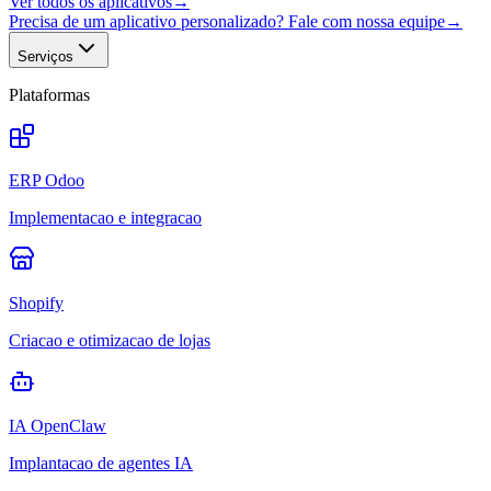
Ver todos os aplicativos
→
Precisa de um aplicativo personalizado? Fale com nossa equipe
→
Serviços
Plataformas
ERP Odoo
Implementacao e integracao
Shopify
Criacao e otimizacao de lojas
IA OpenClaw
Implantacao de agentes IA