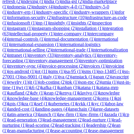
refresh
(
2
)
indexing
(
1
)
india
(
5
)
india-gst
(
2
)
india-marketplace
(
1
)
indonesia
(
2
)
industry
(
4
)
industry-4-0
(
17
)
industry-5-0
(
1
)
industry-erp
(
1
)
industry-specific
(
1
)
industry-wrappers
(
1
)
infor
(
1
)
information-security
(
2
)
infrastructure
(
10
)
infrastructure-as-code
(
1
)
infusionsoft
(
1
)
inp
(
1
)
insightly
(
1
)
insights
(
2
)
inspection
(
1
)
instagram
(
1
)
instagram-shopping
(
2
)
installation
(
1
)
integration
(
63
)
intellectual-property
(
1
)
inter-company
(
1
)
intercompany
(
4
)
internal-controls
(
1
)
internal-documentation
(
1
)
international
(
11
)
international-expansion
(
1
)
international-logistics
(
1
)
international-selling
(
2
)
international-trade
(
1
)
internationalization
(
2
)
intranet
(
1
)
inventory
(
33
)
inventory-analytics
(
1
)
inventory-
forecasting
(
1
)
inventory-management
(
5
)
inventory-optimization
(
1
)
inventory-sync
(
4
)
invoice-processing
(
2
)
invoices
(
1
)
invoicing
(
1
)
ios-android
(
1
)
iot
(
11
)
iqms
(
1
)
isa-95
(
1
)
isms
(
1
)
iso-13485
(
1
)
iso-
27001
(
3
)
iso-9001
(
1
)
italy
(
1
)
iva
(
2
)
jamstack
(
1
)
japan
(
2
)
javascript
(
1
)
jewelry
(
1
)
jit
(
1
)
job-costing
(
2
)
jpk
(
1
)
json-rpc
(
2
)
jumia
(
1
)
just-in-
time
(
1
)
jwt
(
1
)
k6
(
2
)
kafka
(
1
)
kanban
(
3
)
katana
(
1
)
katana-mrp
(
1
)
kaufland
(
2
)
kdv
(
1
)
keap
(
2
)
kenya
(
1
)
klaviyo
(
1
)
knowledge
(
1
)
knowledge-base
(
4
)
knowledge-management
(
2
)
korea
(
1
)
kpi
(
3
)
kpis
(
3
)
kra
(
1
)
ksef
(
1
)
kubernetes
(
1
)
kvkk
(
1
)
kyc
(
1
)
labor-law
(
1
)
landed-cost
(
1
)
landing-pages
(
4
)
langchain
(
3
)
large-datasets
(
1
)
latin-america
(
3
)
launch
(
1
)
law-firm
(
1
)
law-firms
(
1
)
lazada
(
1
)
lcp
(
1
)
lead-generation
(
3
)
lead-management
(
2
)
lead-nurture
(
1
)
lead-
nurturing
(
1
)
lead-scoring
(
2
)
lead-tracking
(
1
)
leadership
(
2
)
lean
(
1
)
lean-manufacturing
(
1
)
lease-accounting
(
1
)
lease-management