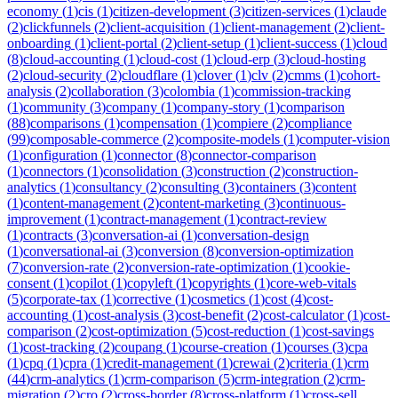
economy
(
1
)
cis
(
1
)
citizen-development
(
3
)
citizen-services
(
1
)
claude
(
2
)
clickfunnels
(
2
)
client-acquisition
(
1
)
client-management
(
2
)
client-
onboarding
(
1
)
client-portal
(
2
)
client-setup
(
1
)
client-success
(
1
)
cloud
(
8
)
cloud-accounting
(
1
)
cloud-cost
(
1
)
cloud-erp
(
3
)
cloud-hosting
(
2
)
cloud-security
(
2
)
cloudflare
(
1
)
clover
(
1
)
clv
(
2
)
cmms
(
1
)
cohort-
analysis
(
2
)
collaboration
(
3
)
colombia
(
1
)
commission-tracking
(
1
)
community
(
3
)
company
(
1
)
company-story
(
1
)
comparison
(
88
)
comparisons
(
1
)
compensation
(
1
)
compiere
(
2
)
compliance
(
99
)
composable-commerce
(
2
)
composite-models
(
1
)
computer-vision
(
1
)
configuration
(
1
)
connector
(
8
)
connector-comparison
(
1
)
connectors
(
1
)
consolidation
(
3
)
construction
(
2
)
construction-
analytics
(
1
)
consultancy
(
2
)
consulting
(
3
)
containers
(
3
)
content
(
1
)
content-management
(
2
)
content-marketing
(
3
)
continuous-
improvement
(
1
)
contract-management
(
1
)
contract-review
(
1
)
contracts
(
3
)
conversation-ai
(
1
)
conversation-design
(
1
)
conversational-ai
(
3
)
conversion
(
8
)
conversion-optimization
(
7
)
conversion-rate
(
2
)
conversion-rate-optimization
(
1
)
cookie-
consent
(
1
)
copilot
(
1
)
copyleft
(
1
)
copyrights
(
1
)
core-web-vitals
(
5
)
corporate-tax
(
1
)
corrective
(
1
)
cosmetics
(
1
)
cost
(
4
)
cost-
accounting
(
1
)
cost-analysis
(
3
)
cost-benefit
(
2
)
cost-calculator
(
1
)
cost-
comparison
(
2
)
cost-optimization
(
5
)
cost-reduction
(
1
)
cost-savings
(
1
)
cost-tracking
(
2
)
coupang
(
1
)
course-creation
(
1
)
courses
(
3
)
cpa
(
1
)
cpq
(
1
)
cpra
(
1
)
credit-management
(
1
)
crewai
(
2
)
criteria
(
1
)
crm
(
44
)
crm-analytics
(
1
)
crm-comparison
(
5
)
crm-integration
(
2
)
crm-
migration
(
2
)
cro
(
2
)
cross-border
(
8
)
cross-platform
(
1
)
cross-sell