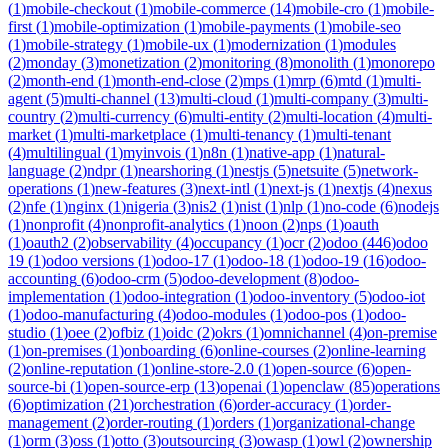
(
1
)
mobile-checkout
(
1
)
mobile-commerce
(
14
)
mobile-cro
(
1
)
mobile-
first
(
1
)
mobile-optimization
(
1
)
mobile-payments
(
1
)
mobile-seo
(
1
)
mobile-strategy
(
1
)
mobile-ux
(
1
)
modernization
(
1
)
modules
(
2
)
monday
(
3
)
monetization
(
2
)
monitoring
(
8
)
monolith
(
1
)
monorepo
(
2
)
month-end
(
1
)
month-end-close
(
2
)
mps
(
1
)
mrp
(
6
)
mtd
(
1
)
multi-
agent
(
5
)
multi-channel
(
13
)
multi-cloud
(
1
)
multi-company
(
3
)
multi-
country
(
2
)
multi-currency
(
6
)
multi-entity
(
2
)
multi-location
(
4
)
multi-
market
(
1
)
multi-marketplace
(
1
)
multi-tenancy
(
1
)
multi-tenant
(
4
)
multilingual
(
1
)
myinvois
(
1
)
n8n
(
1
)
native-app
(
1
)
natural-
language
(
2
)
ndpr
(
1
)
nearshoring
(
1
)
nestjs
(
5
)
netsuite
(
5
)
network-
operations
(
1
)
new-features
(
3
)
next-intl
(
1
)
next-js
(
1
)
nextjs
(
4
)
nexus
(
2
)
nfe
(
1
)
nginx
(
1
)
nigeria
(
3
)
nis2
(
1
)
nist
(
1
)
nlp
(
1
)
no-code
(
6
)
nodejs
(
1
)
nonprofit
(
4
)
nonprofit-analytics
(
1
)
noon
(
2
)
nps
(
1
)
oauth
(
1
)
oauth2
(
2
)
observability
(
4
)
occupancy
(
1
)
ocr
(
2
)
odoo
(
446
)
odoo
19
(
1
)
odoo versions
(
1
)
odoo-17
(
1
)
odoo-18
(
1
)
odoo-19
(
16
)
odoo-
accounting
(
6
)
odoo-crm
(
5
)
odoo-development
(
8
)
odoo-
implementation
(
1
)
odoo-integration
(
1
)
odoo-inventory
(
5
)
odoo-iot
(
1
)
odoo-manufacturing
(
4
)
odoo-modules
(
1
)
odoo-pos
(
1
)
odoo-
studio
(
1
)
oee
(
2
)
ofbiz
(
1
)
oidc
(
2
)
okrs
(
1
)
omnichannel
(
4
)
on-premise
(
1
)
on-premises
(
1
)
onboarding
(
6
)
online-courses
(
2
)
online-learning
(
2
)
online-reputation
(
1
)
online-store-2.0
(
1
)
open-source
(
6
)
open-
source-bi
(
1
)
open-source-erp
(
13
)
openai
(
1
)
openclaw
(
85
)
operations
(
6
)
optimization
(
21
)
orchestration
(
6
)
order-accuracy
(
1
)
order-
management
(
2
)
order-routing
(
1
)
orders
(
1
)
organizational-change
(
1
)
orm
(
3
)
oss
(
1
)
otto
(
3
)
outsourcing
(
3
)
owasp
(
1
)
owl
(
2
)
ownership