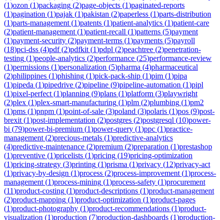
(
1
)
ozon
(
1
)
packaging
(
2
)
page-objects
(
1
)
paginated-reports
(
1
)
pagination
(
1
)
pajak
(
1
)
pakistan
(
2
)
paperless
(
1
)
parts-distribution
(
1
)
parts-management
(
1
)
patents
(
1
)
patient-analytics
(
1
)
patient-care
(
2
)
patient-management
(
1
)
patient-recall
(
1
)
patterns
(
5
)
payment
(
1
)
payment-security
(
2
)
payment-terms
(
1
)
payments
(
5
)
payroll
(
18
)
pci-dss
(
4
)
pdf
(
2
)
pdfkit
(
1
)
pdpl
(
2
)
peachtree
(
2
)
penetration-
testing
(
1
)
people-analytics
(
2
)
performance
(
25
)
performance-review
(
1
)
permissions
(
1
)
personalization
(
5
)
pharma
(
4
)
pharmaceutical
(
2
)
philippines
(
1
)
phishing
(
1
)
pick-pack-ship
(
1
)
pim
(
1
)
pipa
(
1
)
pipeda
(
1
)
pipedrive
(
2
)
pipeline
(
9
)
pipeline-automation
(
1
)
pipl
(
1
)
pixel-perfect
(
1
)
planning
(
9
)
plans
(
1
)
platform
(
3
)
playwright
(
2
)
plex
(
1
)
plex-smart-manufacturing
(
1
)
plm
(
2
)
plumbing
(
1
)
pm2
(
1
)
pms
(
1
)
pnpm
(
1
)
point-of-sale
(
3
)
poland
(
3
)
polaris
(
1
)
pos
(
9
)
post-
brexit
(
1
)
post-implementation
(
2
)
postgres
(
2
)
postgresql
(
10
)
power-
bi
(
79
)
power-bi-premium
(
1
)
power-query
(
1
)
ppc
(
1
)
practice-
management
(
2
)
precious-metals
(
1
)
predictive-analytics
(
4
)
predictive-maintenance
(
2
)
premium
(
2
)
preparation
(
1
)
prestashop
(
1
)
preventive
(
1
)
pricelists
(
1
)
pricing
(
19
)
pricing-optimization
(
1
)
pricing-strategy
(
3
)
printing
(
1
)
prisma
(
1
)
privacy
(
12
)
privacy-act
(
1
)
privacy-by-design
(
1
)
process
(
2
)
process-improvement
(
1
)
process-
management
(
1
)
process-mining
(
1
)
process-safety
(
1
)
procurement
(
11
)
product-costing
(
1
)
product-descriptions
(
1
)
product-management
(
2
)
product-mapping
(
1
)
product-optimization
(
1
)
product-pages
(
1
)
product-photography
(
1
)
product-recommendations
(
1
)
product-
visualization
(
1
)
production
(
7
)
production-dashboards
(
1
)
production-