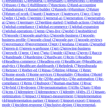
(
1
)
freshbooks
(
2
)
freshdesk
(
1
)
freshsales
(
1
)
freshworks
(
1
)
frontend
(
3
)
fruugo
(
1
)
fta
(
1
)
fulfillment
(
7
)
functions
(
2
)
fund-accounting
(
2
)
fundraising
(
1
)
funnel-builder
(
2
)
funnels
(
4
)
furniture
(
2
)
future
(
3
)
future-of-work
(
1
)
gantt
(
1
)
gateway
(
1
)
gateways
(
1
)
gcc
(
1
)
gcp
(
2
)
gdpr
(
12
)
gds
(
1
)
gemini
(
1
)
general-ai
(
1
)
generation
(
1
)
generative-
ai
(
2
)
geo
(
1
)
germany
(
23
)
getting-started
(
1
)
github-actions
(
3
)
global
(
3
)
global-compliance
(
1
)
global-ecommerce
(
1
)
global-expansion
(
1
)
global-operations
(
1
)
gmp
(
2
)
go-live
(
2
)
gobd
(
1
)
gohighlevel
(
76
)
google
(
1
)
google-analytics
(
2
)
google-business
(
1
)
google-
business-profile
(
1
)
google-cloud
(
2
)
google-pay
(
1
)
google-reviews
(
1
)
governance
(
8
)
government
(
3
)
gpt
(
1
)
grafana
(
1
)
grants
(
2
)
graphql
(
3
)
green-it
(
1
)
green-warehouse
(
1
)
gri
(
2
)
growing-business
(
1
)
growth
(
1
)
grpc
(
1
)
gst
(
7
)
gta
(
1
)
guide
(
43
)
gxp
(
2
)
gym
(
1
)
haccp
(
2
)
handmade
(
3
)
hardening
(
2
)
hardware
(
1
)
hcm
(
1
)
headless
(
4
)
headless-commerce
(
3
)
headless-erp
(
1
)
healthcare
(
9
)
healthcare-
analytics
(
1
)
healthcare-dashboards
(
1
)
helpdesk
(
7
)
hepsiburada
(
1
)
hetzner
(
1
)
higher-ed
(
1
)
hipaa
(
5
)
hiring
(
4
)
hmac
(
1
)
hmrc
(
2
)
home-goods
(
1
)
home-services
(
1
)
hospitality
(
5
)
hosting
(
3
)
hotel
(
1
)
hotel-management
(
1
)
hr
(
20
)
hr-analytics
(
2
)
hr-automation
(
1
)
hr-
compliance
(
1
)
hrms
(
1
)
hubspot
(
7
)
human-machine
(
1
)
hvac
(
2
)
hybrid
(
1
)
hydrogen
(
3
)
hyperautomation
(
1
)
i18n
(
2
)
iam
(
1
)
ibm
(
1
)
icms
(
1
)
idempiere
(
1
)
idempotency
(
1
)
identity
(
4
)
ifrs-15
(
1
)
image-
optimization
(
1
)
impact
(
1
)
impact-measurement
(
1
)
implementation
(
44
)
implementation-partner
(
1
)
import
(
1
)
import-export
(
1
)
import-
mode
(
1
)
incident-response
(
3
)
inclusive-design
(
1
)
incremental-