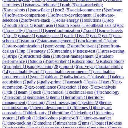
narratives
(
1
)
smart-warehouse
(
1
)
smb
(
9
)
sms-marketing
(
5
)
snapshots
(
1
)
snowflake
(
1
)
soc2
(
5
)
social-commerce
(
5
)
software
(
4
)
software-comparison
(
1
)
software-development
(
1
)
software-
selection
(
2
)
software-stack
(
1
)
solar-energy
(
1
)
solutions
(
1
)
sop
(
2
)
south-africa
(
3
)
south-asia
(
1
)
south-korea
(
1
)
southeast-asia
(
2
)
spc
(
1
)
specialty
(
1
)
speed
(
1
)
speed-optimization
(
2
)
spot
(
1
)
spreadsheets
(
1
)
sql
(
2
)
square
(
1
)
squarespace
(
1
)
ssdlc
(
1
)
ssl
(
2
)
sso
(
2
)
sst
(
1
)
star-
schema
(
2
)
startup
(
2
)
state-management
(
1
)
stock-control
(
1
)
store
(
1
)
store-optimization
(
1
)
store-setup
(
2
)
storefront-api
(
3
)
storefront-
design
(
1
)
stp
(
1
)
strategy
(
35
)
streaming
(
4
)
stress-test
(
1
)
stress-testing
(
1
)
stripe
(
2
)
structured-data
(
1
)
student-management
(
2
)
student-
performance
(
1
)
studio
(
3
)
subscriber
(
1
)
subscription
(
2
)
subscriptions
(
6
)
supplier
(
1
)
supply-chain
(
28
)
support
(
6
)
surveys
(
1
)
sustainability
(
14
)
sustainability-roi
(
1
)
sustainable-ecommerce
(
1
)
sustainable-
procurement
(
1
)
sync
(
1
)
tableau
(
3
)
tailwind-css
(
1
)
takealot
(
1
)
talent-
acquisition
(
2
)
tally
(
4
)
tally-prime
(
1
)
tanstack
(
1
)
tasks
(
1
)
tax
(
5
)
tax-
automation
(
2
)
tax-compliance
(
3
)
taxation
(
1
)
tco
(
5
)
tco-analysis
(
1
)
tds
(
1
)
team
(
1
)
tech
(
1
)
technical
(
1
)
technical-seo
(
4
)
technology
(
2
)
telecom
(
3
)
templates
(
3
)
temu
(
1
)
terraform
(
1
)
territory-
management
(
1
)
testing
(
7
)
text-messaging
(
1
)
textile
(
2
)
theme-
customization
(
1
)
theme-development
(
2
)
themes
(
1
)
theory-of-
constraints
(
1
)
third-party
(
1
)
throttling
(
1
)
ticketing
(
1
)
ticketing-
system
(
1
)
tiktok
(
1
)
tiktok-shop
(
4
)
time-off
(
1
)
time-to-market
(
1
)
time-tracking
(
2
)
timeline
(
5
)
timesheets
(
2
)
tms
(
1
)
toast
(
1
)
tokens