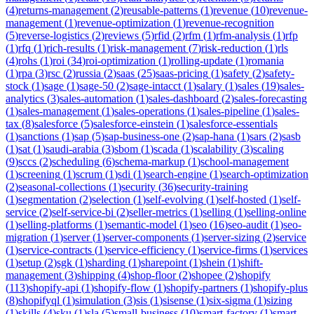
(
4
)
returns-management
(
2
)
reusable-patterns
(
1
)
revenue
(
10
)
revenue-
management
(
1
)
revenue-optimization
(
1
)
revenue-recognition
(
5
)
reverse-logistics
(
2
)
reviews
(
5
)
rfid
(
2
)
rfm
(
1
)
rfm-analysis
(
1
)
rfp
(
1
)
rfq
(
1
)
rich-results
(
1
)
risk-management
(
7
)
risk-reduction
(
1
)
rls
(
4
)
rohs
(
1
)
roi
(
34
)
roi-optimization
(
1
)
rolling-update
(
1
)
romania
(
1
)
rpa
(
3
)
rsc
(
2
)
russia
(
2
)
saas
(
25
)
saas-pricing
(
1
)
safety
(
2
)
safety-
stock
(
1
)
sage
(
1
)
sage-50
(
2
)
sage-intacct
(
1
)
salary
(
1
)
sales
(
19
)
sales-
analytics
(
3
)
sales-automation
(
1
)
sales-dashboard
(
2
)
sales-forecasting
(
1
)
sales-management
(
1
)
sales-operations
(
1
)
sales-pipeline
(
1
)
sales-
tax
(
8
)
salesforce
(
5
)
salesforce-einstein
(
1
)
salesforce-essentials
(
1
)
sanctions
(
1
)
sap
(
5
)
sap-business-one
(
2
)
sap-hana
(
1
)
sars
(
2
)
sasb
(
1
)
sat
(
1
)
saudi-arabia
(
3
)
sbom
(
1
)
scada
(
1
)
scalability
(
3
)
scaling
(
9
)
sccs
(
2
)
scheduling
(
6
)
schema-markup
(
1
)
school-management
(
1
)
screening
(
1
)
scrum
(
1
)
sdi
(
1
)
search-engine
(
1
)
search-optimization
(
2
)
seasonal-collections
(
1
)
security
(
36
)
security-training
(
1
)
segmentation
(
2
)
selection
(
1
)
self-evolving
(
1
)
self-hosted
(
1
)
self-
service
(
2
)
self-service-bi
(
2
)
seller-metrics
(
1
)
selling
(
1
)
selling-online
(
1
)
selling-platforms
(
1
)
semantic-model
(
1
)
seo
(
16
)
seo-audit
(
1
)
seo-
migration
(
1
)
server
(
1
)
server-components
(
1
)
server-sizing
(
2
)
service
(
1
)
service-contracts
(
1
)
service-efficiency
(
1
)
service-firms
(
1
)
services
(
1
)
setup
(
2
)
sgk
(
1
)
sharding
(
1
)
sharepoint
(
1
)
shein
(
1
)
shift-
management
(
3
)
shipping
(
4
)
shop-floor
(
2
)
shopee
(
2
)
shopify
(
113
)
shopify-api
(
1
)
shopify-flow
(
1
)
shopify-partners
(
1
)
shopify-plus
(
8
)
shopifyql
(
1
)
simulation
(
3
)
sis
(
1
)
sisense
(
1
)
six-sigma
(
1
)
sizing
(
1
)
skills
(
4
)
sku
(
1
)
sla
(
5
)
small-business
(
10
)
smart-factory
(
1
)
smart-