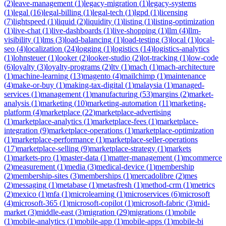
(
2
)
leave-management
(
1
)
legacy-migration
(
1
)
legacy-systems
(
1
)
legal
(
16
)
legal-billing
(
1
)
legal-tech
(
1
)
lgpd
(
1
)
licensing
(
7
)
lightspeed
(
1
)
liquid
(
2
)
liquidity
(
1
)
listing
(
1
)
listing-optimization
(
1
)
live-chat
(
1
)
live-dashboards
(
1
)
live-shopping
(
1
)
llm
(
4
)
llm-
visibility
(
1
)
lms
(
3
)
load-balancing
(
1
)
load-testing
(
3
)
local
(
1
)
local-
seo
(
4
)
localization
(
24
)
logging
(
1
)
logistics
(
14
)
logistics-analytics
(
1
)
lohnsteuer
(
1
)
looker
(
2
)
looker-studio
(
2
)
lot-tracking
(
1
)
low-code
(
6
)
loyalty
(
3
)
loyalty-programs
(
2
)
ltv
(
1
)
mach
(
1
)
mach-architecture
(
1
)
machine-learning
(
13
)
magento
(
4
)
mailchimp
(
1
)
maintenance
(
4
)
make-or-buy
(
1
)
making-tax-digital
(
1
)
malaysia
(
1
)
managed-
services
(
1
)
management
(
1
)
manufacturing
(
53
)
margins
(
2
)
market-
analysis
(
1
)
marketing
(
10
)
marketing-automation
(
11
)
marketing-
platform
(
4
)
marketplace
(
22
)
marketplace-advertising
(
1
)
marketplace-analytics
(
1
)
marketplace-fees
(
1
)
marketplace-
integration
(
9
)
marketplace-operations
(
1
)
marketplace-optimization
(
1
)
marketplace-performance
(
1
)
marketplace-seller-operations
(
17
)
marketplace-selling
(
9
)
marketplace-strategy
(
1
)
markets
(
1
)
markets-pro
(
1
)
master-data
(
1
)
matter-management
(
1
)
mcommerce
(
2
)
measurement
(
1
)
media
(
3
)
medical-device
(
1
)
membership
(
2
)
membership-sites
(
3
)
memberships
(
1
)
mercadolibre
(
2
)
mes
(
2
)
messaging
(
1
)
metabase
(
1
)
metasfresh
(
1
)
method-crm
(
1
)
metrics
(
2
)
mexico
(
1
)
mfa
(
1
)
microlearning
(
1
)
microservices
(
6
)
microsoft
(
4
)
microsoft-365
(
1
)
microsoft-copilot
(
1
)
microsoft-fabric
(
3
)
mid-
market
(
3
)
middle-east
(
3
)
migration
(
29
)
migrations
(
1
)
mobile
(
1
)
mobile-analytics
(
1
)
mobile-app
(
1
)
mobile-apps
(
1
)
mobile-bi