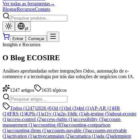
Ver todas as ferramentas
→
Blogue
Recursos
Contato
pt
Entrar
Começar
Insights e Recursos
O Blog ECOSIRE
Análises aprofundadas sobre integrações Odoo, automação de e-
commerce e a tecnologia por trás das soluções de negócios com IA.
1247
artigos
1635
tópicos
Todos (1247)
2026
(
6
)
3d
(
1
)
3pl
(
3
)
4pl
(
1
)
AP-AR
(
1
)
HR
(
1
)
IFRS
(
1
)
KPIs
(
1
)
a11y
(
1
)
a2p-10dlc
(
1
)
ab-testing
(
5
)
about-ecosire
(
1
)
access-control
(
2
)
access-rights
(
1
)
accessibility
(
3
)
account-
management
(
1
)
accounting
(
83
)
accounting-comparison
(
1
)
accounting-firms
(
1
)
accounts-payable
(
3
)
accounts-receivable
(
1
)
activation
(
1
)
activecampaign
(
2
)
acumatica
(
1
)
ada
(
2
)
adempiere