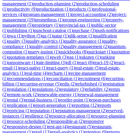
management
(
1
)
production-planning
(
2
)
production-scheduling
(
1
)
productivity
(
9
)
productization
(
1
)
products
(
1
)
professional-
services
(
4
)
program-management
(
1
)
project-accounting
(
2
)
project-
management
(
19
)
prometheus
(
1
)
prompt-engineering
(
1
)
property-
management
(
5
)
proprietary
(
1
)
provincial-tax
(
1
)
public-sector
(
1
)
publishing
(
1
)
punchout-catalog
(
1
)
purchase
(
3
)
push-notifications
(
1
)
pwa
(
1
)
python
(
5
)
qa
(
1
)
qatar
(
1
)
qlik-sense
(
1
)
qualification
(
1
)
quality
(
3
)
quality-analytics
(
1
)
quality-assurance
(
1
)
quality-
compliance
(
1
)
quality-control
(
2
)
quality-management
(
2
)
quantum-
computing
(
1
)
query-tuning
(
1
)
quickbooks
(
8
)
quickstart
(
1
)
quotation
(
1
)
quotation-templates
(
1
)
qweb
(
3
)
rag
(
1
)
rakuten
(
1
)
ranking
(
1
)
ransomware
(
1
)
rate-limiting
(
3
)
rdl
(
1
)
react
(
8
)
react-19
(
2
)
react-
email
(
1
)
react-native
(
1
)
react-query
(
1
)
real-estate
(
5
)
real-estate-
analytics
(
1
)
real-time
(
4
)
recharts
(
1
)
recipe-management
(
1
)
recommendations
(
1
)
reconciliation
(
1
)
recruitment
(
6
)
recurring-
billing
(
1
)
recurring-revenue
(
5
)
redis
(
2
)
refurbished
(
1
)
registration
(
1
)
regulation
(
1
)
regulations
(
2
)
regulatory
(
3
)
reliability
(
2
)
remix
(
2
)
remote-work
(
2
)
renewable-energy
(
1
)
renewal-management
(
1
)
rental
(
3
)
rental-business
(
1
)
reorder-point
(
1
)
repeat-purchases
(
1
)
replication
(
1
)
report-generation
(
1
)
reporting
(
12
)
reports
(
3
)
repricing
(
1
)
reputation
(
1
)
reputation-management
(
2
)
reserved-
instances
(
1
)
resilience
(
2
)
resource-allocation
(
1
)
resource-planning
(
1
)
resource-scheduling
(
2
)
responsible-ai
(
2
)
responsive
(
2
)
responsive-design
(
1
)
rest-api
(
4
)
restaurant
(
5
)
restaurant-
management
(
1
)
retail
(
13
)
retail-analytics
(
1
)
retention
(
9
)
returns