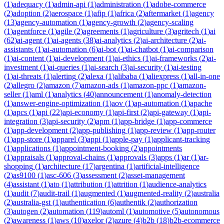
(
1
)
adequacy
(
1
)
admin-api
(
1
)
administration
(
1
)
adobe-commerce
(
2
)
adoption
(
2
)
aerospace
(
1
)
afip
(
1
)
africa
(
2
)
aftermarket
(
1
)
agency
(
13
)
agency-automation
(
1
)
agency-growth
(
2
)
agency-scaling
(
1
)
agentforce
(
1
)
agile
(
2
)
agreements
(
1
)
agriculture
(
3
)
agritech
(
1
)
ai
(
62
)
ai-agent
(
1
)
ai-agents
(
38
)
ai-analytics
(
2
)
ai-architecture
(
2
)
ai-
assistants
(
1
)
ai-automation
(
6
)
ai-bot
(
1
)
ai-chatbot
(
1
)
ai-comparison
(
1
)
ai-content
(
1
)
ai-development
(
1
)
ai-ethics
(
1
)
ai-frameworks
(
2
)
ai-
investment
(
1
)
ai-queries
(
1
)
ai-search
(
3
)
ai-security
(
1
)
ai-testing
(
1
)
ai-threats
(
1
)
alerting
(
2
)
alexa
(
1
)
alibaba
(
1
)
aliexpress
(
1
)
all-in-one
(
2
)
allegro
(
2
)
amazon
(
7
)
amazon-ads
(
1
)
amazon-ppc
(
1
)
amazon-
seller
(
1
)
aml
(
1
)
analytics
(
40
)
announcement
(
1
)
anomaly-detection
(
1
)
answer-engine-optimization
(
1
)
aov
(
1
)
ap-automation
(
1
)
apache
(
1
)
apcs
(
1
)
api
(
22
)
api-economy
(
1
)
api-first
(
2
)
api-gateway
(
1
)
api-
integration
(
3
)
api-security
(
2
)
apm
(
1
)
app-bridge
(
1
)
app-commerce
(
1
)
app-development
(
2
)
app-publishing
(
1
)
app-review
(
1
)
app-router
(
1
)
app-store
(
1
)
apparel
(
3
)
appi
(
1
)
apple-pay
(
1
)
applicant-tracking
(
1
)
applications
(
1
)
appointment-booking
(
2
)
appointments
(
1
)
appraisals
(
1
)
approval-chains
(
1
)
approvals
(
3
)
apps
(
1
)
ar
(
1
)
ar-
shopping
(
1
)
architecture
(
17
)
argentina
(
1
)
artificial-intelligence
(
2
)
as9100
(
1
)
asc-606
(
3
)
assessment
(
2
)
asset-management
(
4
)
assistant
(
1
)
ato
(
1
)
attribution
(
1
)
attrition
(
1
)
audience-analytics
(
1
)
audit
(
7
)
audit-trail
(
1
)
augmented
(
1
)
augmented-reality
(
2
)
australia
(
2
)
australia-gst
(
1
)
authentication
(
6
)
authentik
(
2
)
authorization
(
3
)
autogen
(
2
)
automation
(
119
)
automl
(
1
)
automotive
(
5
)
autonomous
(
2
)
awareness
(
1
)
aws
(
10
)
axelor
(
2
)
azure
(
4
)
b2b
(
18
)
b2b-ecommerce