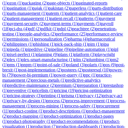
(
1
)
ozon
(
1
)
packaging
(
2
)
page-objects
(
1
)
paginated-reports
(
1
)
pagination
(
1
)
pajak
(
1
)
pakistan
(
2
)
paperless
(
1
)
parts-distribution
(
1
)
parts-management
(
1
)
patents
(
1
)
patient-analytics
(
1
)
patient-care
(
2
)
patient-management
(
1
)
patient-recall
(
1
)
patterns
(
5
)
payment
(
1
)
payment-security
(
2
)
payment-terms
(
1
)
payments
(
5
)
payroll
(
18
)
pci-dss
(
4
)
pdf
(
2
)
pdfkit
(
1
)
pdpl
(
2
)
peachtree
(
2
)
penetration-
testing
(
1
)
people-analytics
(
2
)
performance
(
25
)
performance-review
(
1
)
permissions
(
1
)
personalization
(
5
)
pharma
(
4
)
pharmaceutical
(
2
)
philippines
(
1
)
phishing
(
1
)
pick-pack-ship
(
1
)
pim
(
1
)
pipa
(
1
)
pipeda
(
1
)
pipedrive
(
2
)
pipeline
(
9
)
pipeline-automation
(
1
)
pipl
(
1
)
pixel-perfect
(
1
)
planning
(
9
)
plans
(
1
)
platform
(
3
)
playwright
(
2
)
plex
(
1
)
plex-smart-manufacturing
(
1
)
plm
(
2
)
plumbing
(
1
)
pm2
(
1
)
pms
(
1
)
pnpm
(
1
)
point-of-sale
(
3
)
poland
(
3
)
polaris
(
1
)
pos
(
9
)
post-
brexit
(
1
)
post-implementation
(
2
)
postgres
(
2
)
postgresql
(
10
)
power-
bi
(
79
)
power-bi-premium
(
1
)
power-query
(
1
)
ppc
(
1
)
practice-
management
(
2
)
precious-metals
(
1
)
predictive-analytics
(
4
)
predictive-maintenance
(
2
)
premium
(
2
)
preparation
(
1
)
prestashop
(
1
)
preventive
(
1
)
pricelists
(
1
)
pricing
(
19
)
pricing-optimization
(
1
)
pricing-strategy
(
3
)
printing
(
1
)
prisma
(
1
)
privacy
(
12
)
privacy-act
(
1
)
privacy-by-design
(
1
)
process
(
2
)
process-improvement
(
1
)
process-
management
(
1
)
process-mining
(
1
)
process-safety
(
1
)
procurement
(
11
)
product-costing
(
1
)
product-descriptions
(
1
)
product-management
(
2
)
product-mapping
(
1
)
product-optimization
(
1
)
product-pages
(
1
)
product-photography
(
1
)
product-recommendations
(
1
)
product-
visualization
(
1
)
production
(
7
)
production-dashboards
(
1
)
production-