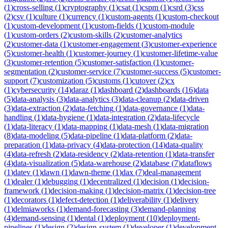
(
1
)
cross-selling
(
1
)
cryptography
(
1
)
csat
(
1
)
cspm
(
1
)
csrd
(
3
)
css
(
2
)
csv
(
1
)
culture
(
1
)
currency
(
1
)
custom-agents
(
1
)
custom-checkout
(
1
)
custom-development
(
1
)
custom-fields
(
1
)
custom-module
(
1
)
custom-orders
(
2
)
custom-skills
(
2
)
customer-analytics
(
2
)
customer-data
(
1
)
customer-engagement
(
3
)
customer-experience
(
5
)
customer-health
(
1
)
customer-journey
(
1
)
customer-lifetime-value
(
3
)
customer-retention
(
5
)
customer-satisfaction
(
1
)
customer-
segmentation
(
2
)
customer-service
(
7
)
customer-success
(
5
)
customer-
support
(
7
)
customization
(
5
)
customs
(
1
)
cutover
(
2
)
cx
(
1
)
cybersecurity
(
14
)
daraz
(
1
)
dashboard
(
2
)
dashboards
(
16
)
data
(
5
)
data-analysis
(
3
)
data-analytics
(
3
)
data-cleanup
(
2
)
data-driven
(
3
)
data-extraction
(
2
)
data-fetching
(
1
)
data-governance
(
1
)
data-
handling
(
1
)
data-hygiene
(
1
)
data-integration
(
2
)
data-lifecycle
(
1
)
data-literacy
(
1
)
data-mapping
(
1
)
data-mesh
(
1
)
data-migration
(
8
)
data-modeling
(
5
)
data-pipeline
(
1
)
data-platform
(
2
)
data-
preparation
(
1
)
data-privacy
(
4
)
data-protection
(
14
)
data-quality
(
4
)
data-refresh
(
2
)
data-residency
(
2
)
data-retention
(
1
)
data-transfer
(
4
)
data-visualization
(
5
)
data-warehouse
(
2
)
database
(
7
)
dataflows
(
1
)
datev
(
1
)
dawn
(
1
)
dawn-theme
(
1
)
dax
(
7
)
deal-management
(
1
)
dealer
(
1
)
debugging
(
1
)
decentralized
(
1
)
decision
(
1
)
decision-
framework
(
1
)
decision-making
(
1
)
decision-matrix
(
1
)
decision-tree
(
1
)
decorators
(
1
)
defect-detection
(
1
)
deliverability
(
1
)
delivery
(
1
)
delmiaworks
(
1
)
demand-forecasting
(
3
)
demand-planning
(
4
)
demand-sensing
(
1
)
dental
(
1
)
deployment
(
10
)
deployment-
pipelines
(
1
)
design
(
2
)
design-system
(
1
)
developer
(
1
)
development