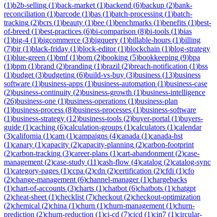
(
1
)
b2b-selling
(
1
)
back-market
(
1
)
backend
(
6
)
backup
(
2
)
bank-
reconciliation
(
1
)
barcode
(
1
)
bas
(
1
)
batch-processing
(
1
)
batch-
tracking
(
2
)
bcrs
(
1
)
beauty
(
1
)
bee
(
1
)
benchmarks
(
1
)
benefits
(
1
)
best-
of-breed
(
1
)
best-practices
(
6
)
bi-comparison
(
8
)
bi-tools
(
1
)
bias
(
1
)
big-4
(
1
)
bigcommerce
(
3
)
bigquery
(
1
)
billable-hours
(
1
)
billing
(
7
)
bir
(
1
)
black-friday
(
1
)
block-editor
(
1
)
blockchain
(
1
)
blog-strategy
(
1
)
blue-green
(
1
)
bmf
(
1
)
bom
(
2
)
booking
(
5
)
bookkeeping
(
9
)
bpa
(
1
)
bpm
(
1
)
brand
(
2
)
branding
(
1
)
brazil
(
2
)
breach-notification
(
1
)
bss
(
1
)
budget
(
3
)
budgeting
(
6
)
build-vs-buy
(
3
)
business
(
13
)
business
software
(
1
)
business-apps
(
1
)
business-automation
(
1
)
business-case
(
2
)
business-continuity
(
2
)
business-growth
(
1
)
business-intelligence
(
26
)
business-one
(
1
)
business-operations
(
1
)
business-plan
(
1
)
business-process
(
8
)
business-processes
(
1
)
business-software
(
1
)
business-strategy
(
12
)
business-tools
(
2
)
buyer-portal
(
1
)
buyers-
guide
(
1
)
caching
(
6
)
calculation-groups
(
1
)
calculators
(
1
)
calendar
(
3
)
california
(
1
)
cam
(
1
)
campaigns
(
4
)
canada
(
1
)
canada-hst
(
1
)
canary
(
1
)
capacity
(
2
)
capacity-planning
(
2
)
carbon-footprint
(
2
)
carbon-tracking
(
3
)
career-plans
(
1
)
cart-abandonment
(
2
)
case-
management
(
2
)
case-study
(
11
)
cash-flow
(
4
)
catalog
(
2
)
catalog-sync
(
1
)
category-pages
(
1
)
ccpa
(
2
)
cdn
(
2
)
certification
(
2
)
cfdi
(
1
)
cfo
(
2
)
change-management
(
6
)
channel-manager
(
1
)
chargebacks
(
1
)
chart-of-accounts
(
3
)
charts
(
1
)
chatbot
(
6
)
chatbots
(
1
)
chatgpt
(
2
)
cheat-sheet
(
1
)
checklist
(
7
)
checkout
(
2
)
checkout-optimization
(
2
)
chemical
(
2
)
china
(
1
)
churn
(
1
)
churn-management
(
1
)
churn-
prediction
(
2
)
churn-reduction
(
1
)
ci-cd
(
7
)
cicd
(
1
)
cin7
(
1
)
circular-