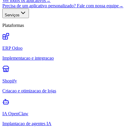
Ver todos os aplicativos
→
Precisa de um aplicativo personalizado? Fale com nossa equipe
→
Serviços
Plataformas
ERP Odoo
Implementacao e integracao
Shopify
Criacao e otimizacao de lojas
IA OpenClaw
Implantacao de agentes IA