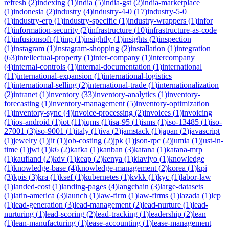
refresh
(
2
)
indexing
(
1
)
india
(
5
)
india-gst
(
2
)
india-marketplace
(
1
)
indonesia
(
2
)
industry
(
4
)
industry-4-0
(
17
)
industry-5-0
(
1
)
industry-erp
(
1
)
industry-specific
(
1
)
industry-wrappers
(
1
)
infor
(
1
)
information-security
(
2
)
infrastructure
(
10
)
infrastructure-as-code
(
1
)
infusionsoft
(
1
)
inp
(
1
)
insightly
(
1
)
insights
(
2
)
inspection
(
1
)
instagram
(
1
)
instagram-shopping
(
2
)
installation
(
1
)
integration
(
63
)
intellectual-property
(
1
)
inter-company
(
1
)
intercompany
(
4
)
internal-controls
(
1
)
internal-documentation
(
1
)
international
(
11
)
international-expansion
(
1
)
international-logistics
(
1
)
international-selling
(
2
)
international-trade
(
1
)
internationalization
(
2
)
intranet
(
1
)
inventory
(
33
)
inventory-analytics
(
1
)
inventory-
forecasting
(
1
)
inventory-management
(
5
)
inventory-optimization
(
1
)
inventory-sync
(
4
)
invoice-processing
(
2
)
invoices
(
1
)
invoicing
(
1
)
ios-android
(
1
)
iot
(
11
)
iqms
(
1
)
isa-95
(
1
)
isms
(
1
)
iso-13485
(
1
)
iso-
27001
(
3
)
iso-9001
(
1
)
italy
(
1
)
iva
(
2
)
jamstack
(
1
)
japan
(
2
)
javascript
(
1
)
jewelry
(
1
)
jit
(
1
)
job-costing
(
2
)
jpk
(
1
)
json-rpc
(
2
)
jumia
(
1
)
just-in-
time
(
1
)
jwt
(
1
)
k6
(
2
)
kafka
(
1
)
kanban
(
3
)
katana
(
1
)
katana-mrp
(
1
)
kaufland
(
2
)
kdv
(
1
)
keap
(
2
)
kenya
(
1
)
klaviyo
(
1
)
knowledge
(
1
)
knowledge-base
(
4
)
knowledge-management
(
2
)
korea
(
1
)
kpi
(
3
)
kpis
(
3
)
kra
(
1
)
ksef
(
1
)
kubernetes
(
1
)
kvkk
(
1
)
kyc
(
1
)
labor-law
(
1
)
landed-cost
(
1
)
landing-pages
(
4
)
langchain
(
3
)
large-datasets
(
1
)
latin-america
(
3
)
launch
(
1
)
law-firm
(
1
)
law-firms
(
1
)
lazada
(
1
)
lcp
(
1
)
lead-generation
(
3
)
lead-management
(
2
)
lead-nurture
(
1
)
lead-
nurturing
(
1
)
lead-scoring
(
2
)
lead-tracking
(
1
)
leadership
(
2
)
lean
(
1
)
lean-manufacturing
(
1
)
lease-accounting
(
1
)
lease-management