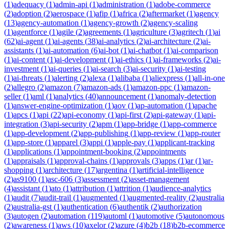
(
1
)
adequacy
(
1
)
admin-api
(
1
)
administration
(
1
)
adobe-commerce
(
2
)
adoption
(
2
)
aerospace
(
1
)
afip
(
1
)
africa
(
2
)
aftermarket
(
1
)
agency
(
13
)
agency-automation
(
1
)
agency-growth
(
2
)
agency-scaling
(
1
)
agentforce
(
1
)
agile
(
2
)
agreements
(
1
)
agriculture
(
3
)
agritech
(
1
)
ai
(
62
)
ai-agent
(
1
)
ai-agents
(
38
)
ai-analytics
(
2
)
ai-architecture
(
2
)
ai-
assistants
(
1
)
ai-automation
(
6
)
ai-bot
(
1
)
ai-chatbot
(
1
)
ai-comparison
(
1
)
ai-content
(
1
)
ai-development
(
1
)
ai-ethics
(
1
)
ai-frameworks
(
2
)
ai-
investment
(
1
)
ai-queries
(
1
)
ai-search
(
3
)
ai-security
(
1
)
ai-testing
(
1
)
ai-threats
(
1
)
alerting
(
2
)
alexa
(
1
)
alibaba
(
1
)
aliexpress
(
1
)
all-in-one
(
2
)
allegro
(
2
)
amazon
(
7
)
amazon-ads
(
1
)
amazon-ppc
(
1
)
amazon-
seller
(
1
)
aml
(
1
)
analytics
(
40
)
announcement
(
1
)
anomaly-detection
(
1
)
answer-engine-optimization
(
1
)
aov
(
1
)
ap-automation
(
1
)
apache
(
1
)
apcs
(
1
)
api
(
22
)
api-economy
(
1
)
api-first
(
2
)
api-gateway
(
1
)
api-
integration
(
3
)
api-security
(
2
)
apm
(
1
)
app-bridge
(
1
)
app-commerce
(
1
)
app-development
(
2
)
app-publishing
(
1
)
app-review
(
1
)
app-router
(
1
)
app-store
(
1
)
apparel
(
3
)
appi
(
1
)
apple-pay
(
1
)
applicant-tracking
(
1
)
applications
(
1
)
appointment-booking
(
2
)
appointments
(
1
)
appraisals
(
1
)
approval-chains
(
1
)
approvals
(
3
)
apps
(
1
)
ar
(
1
)
ar-
shopping
(
1
)
architecture
(
17
)
argentina
(
1
)
artificial-intelligence
(
2
)
as9100
(
1
)
asc-606
(
3
)
assessment
(
2
)
asset-management
(
4
)
assistant
(
1
)
ato
(
1
)
attribution
(
1
)
attrition
(
1
)
audience-analytics
(
1
)
audit
(
7
)
audit-trail
(
1
)
augmented
(
1
)
augmented-reality
(
2
)
australia
(
2
)
australia-gst
(
1
)
authentication
(
6
)
authentik
(
2
)
authorization
(
3
)
autogen
(
2
)
automation
(
119
)
automl
(
1
)
automotive
(
5
)
autonomous
(
2
)
awareness
(
1
)
aws
(
10
)
axelor
(
2
)
azure
(
4
)
b2b
(
18
)
b2b-ecommerce