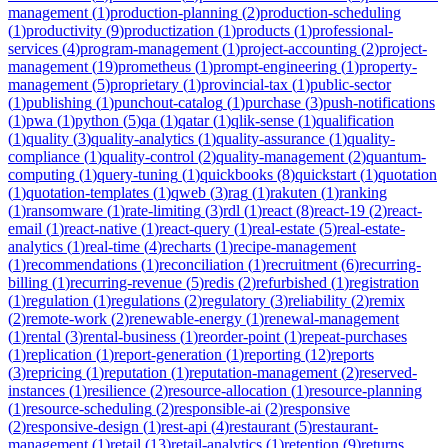
management
(
1
)
production-planning
(
2
)
production-scheduling
(
1
)
productivity
(
9
)
productization
(
1
)
products
(
1
)
professional-
services
(
4
)
program-management
(
1
)
project-accounting
(
2
)
project-
management
(
19
)
prometheus
(
1
)
prompt-engineering
(
1
)
property-
management
(
5
)
proprietary
(
1
)
provincial-tax
(
1
)
public-sector
(
1
)
publishing
(
1
)
punchout-catalog
(
1
)
purchase
(
3
)
push-notifications
(
1
)
pwa
(
1
)
python
(
5
)
qa
(
1
)
qatar
(
1
)
qlik-sense
(
1
)
qualification
(
1
)
quality
(
3
)
quality-analytics
(
1
)
quality-assurance
(
1
)
quality-
compliance
(
1
)
quality-control
(
2
)
quality-management
(
2
)
quantum-
computing
(
1
)
query-tuning
(
1
)
quickbooks
(
8
)
quickstart
(
1
)
quotation
(
1
)
quotation-templates
(
1
)
qweb
(
3
)
rag
(
1
)
rakuten
(
1
)
ranking
(
1
)
ransomware
(
1
)
rate-limiting
(
3
)
rdl
(
1
)
react
(
8
)
react-19
(
2
)
react-
email
(
1
)
react-native
(
1
)
react-query
(
1
)
real-estate
(
5
)
real-estate-
analytics
(
1
)
real-time
(
4
)
recharts
(
1
)
recipe-management
(
1
)
recommendations
(
1
)
reconciliation
(
1
)
recruitment
(
6
)
recurring-
billing
(
1
)
recurring-revenue
(
5
)
redis
(
2
)
refurbished
(
1
)
registration
(
1
)
regulation
(
1
)
regulations
(
2
)
regulatory
(
3
)
reliability
(
2
)
remix
(
2
)
remote-work
(
2
)
renewable-energy
(
1
)
renewal-management
(
1
)
rental
(
3
)
rental-business
(
1
)
reorder-point
(
1
)
repeat-purchases
(
1
)
replication
(
1
)
report-generation
(
1
)
reporting
(
12
)
reports
(
3
)
repricing
(
1
)
reputation
(
1
)
reputation-management
(
2
)
reserved-
instances
(
1
)
resilience
(
2
)
resource-allocation
(
1
)
resource-planning
(
1
)
resource-scheduling
(
2
)
responsible-ai
(
2
)
responsive
(
2
)
responsive-design
(
1
)
rest-api
(
4
)
restaurant
(
5
)
restaurant-
management
(
1
)
retail
(
13
)
retail-analytics
(
1
)
retention
(
9
)
returns