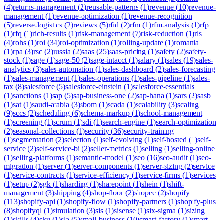
(
4
)
returns-management
(
2
)
reusable-patterns
(
1
)
revenue
(
10
)
revenue-
management
(
1
)
revenue-optimization
(
1
)
revenue-recognition
(
5
)
reverse-logistics
(
2
)
reviews
(
5
)
rfid
(
2
)
rfm
(
1
)
rfm-analysis
(
1
)
rfp
(
1
)
rfq
(
1
)
rich-results
(
1
)
risk-management
(
7
)
risk-reduction
(
1
)
rls
(
4
)
rohs
(
1
)
roi
(
34
)
roi-optimization
(
1
)
rolling-update
(
1
)
romania
(
1
)
rpa
(
3
)
rsc
(
2
)
russia
(
2
)
saas
(
25
)
saas-pricing
(
1
)
safety
(
2
)
safety-
stock
(
1
)
sage
(
1
)
sage-50
(
2
)
sage-intacct
(
1
)
salary
(
1
)
sales
(
19
)
sales-
analytics
(
3
)
sales-automation
(
1
)
sales-dashboard
(
2
)
sales-forecasting
(
1
)
sales-management
(
1
)
sales-operations
(
1
)
sales-pipeline
(
1
)
sales-
tax
(
8
)
salesforce
(
5
)
salesforce-einstein
(
1
)
salesforce-essentials
(
1
)
sanctions
(
1
)
sap
(
5
)
sap-business-one
(
2
)
sap-hana
(
1
)
sars
(
2
)
sasb
(
1
)
sat
(
1
)
saudi-arabia
(
3
)
sbom
(
1
)
scada
(
1
)
scalability
(
3
)
scaling
(
9
)
sccs
(
2
)
scheduling
(
6
)
schema-markup
(
1
)
school-management
(
1
)
screening
(
1
)
scrum
(
1
)
sdi
(
1
)
search-engine
(
1
)
search-optimization
(
2
)
seasonal-collections
(
1
)
security
(
36
)
security-training
(
1
)
segmentation
(
2
)
selection
(
1
)
self-evolving
(
1
)
self-hosted
(
1
)
self-
service
(
2
)
self-service-bi
(
2
)
seller-metrics
(
1
)
selling
(
1
)
selling-online
(
1
)
selling-platforms
(
1
)
semantic-model
(
1
)
seo
(
16
)
seo-audit
(
1
)
seo-
migration
(
1
)
server
(
1
)
server-components
(
1
)
server-sizing
(
2
)
service
(
1
)
service-contracts
(
1
)
service-efficiency
(
1
)
service-firms
(
1
)
services
(
1
)
setup
(
2
)
sgk
(
1
)
sharding
(
1
)
sharepoint
(
1
)
shein
(
1
)
shift-
management
(
3
)
shipping
(
4
)
shop-floor
(
2
)
shopee
(
2
)
shopify
(
113
)
shopify-api
(
1
)
shopify-flow
(
1
)
shopify-partners
(
1
)
shopify-plus
(
8
)
shopifyql
(
1
)
simulation
(
3
)
sis
(
1
)
sisense
(
1
)
six-sigma
(
1
)
sizing
(
1
)
skills
(
4
)
sku
(
1
)
sla
(
5
)
small-business
(
10
)
smart-factory
(
1
)
smart-