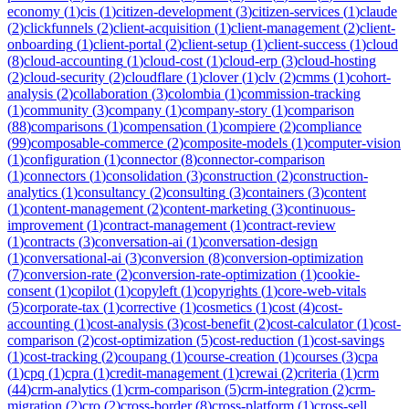
economy
(
1
)
cis
(
1
)
citizen-development
(
3
)
citizen-services
(
1
)
claude
(
2
)
clickfunnels
(
2
)
client-acquisition
(
1
)
client-management
(
2
)
client-
onboarding
(
1
)
client-portal
(
2
)
client-setup
(
1
)
client-success
(
1
)
cloud
(
8
)
cloud-accounting
(
1
)
cloud-cost
(
1
)
cloud-erp
(
3
)
cloud-hosting
(
2
)
cloud-security
(
2
)
cloudflare
(
1
)
clover
(
1
)
clv
(
2
)
cmms
(
1
)
cohort-
analysis
(
2
)
collaboration
(
3
)
colombia
(
1
)
commission-tracking
(
1
)
community
(
3
)
company
(
1
)
company-story
(
1
)
comparison
(
88
)
comparisons
(
1
)
compensation
(
1
)
compiere
(
2
)
compliance
(
99
)
composable-commerce
(
2
)
composite-models
(
1
)
computer-vision
(
1
)
configuration
(
1
)
connector
(
8
)
connector-comparison
(
1
)
connectors
(
1
)
consolidation
(
3
)
construction
(
2
)
construction-
analytics
(
1
)
consultancy
(
2
)
consulting
(
3
)
containers
(
3
)
content
(
1
)
content-management
(
2
)
content-marketing
(
3
)
continuous-
improvement
(
1
)
contract-management
(
1
)
contract-review
(
1
)
contracts
(
3
)
conversation-ai
(
1
)
conversation-design
(
1
)
conversational-ai
(
3
)
conversion
(
8
)
conversion-optimization
(
7
)
conversion-rate
(
2
)
conversion-rate-optimization
(
1
)
cookie-
consent
(
1
)
copilot
(
1
)
copyleft
(
1
)
copyrights
(
1
)
core-web-vitals
(
5
)
corporate-tax
(
1
)
corrective
(
1
)
cosmetics
(
1
)
cost
(
4
)
cost-
accounting
(
1
)
cost-analysis
(
3
)
cost-benefit
(
2
)
cost-calculator
(
1
)
cost-
comparison
(
2
)
cost-optimization
(
5
)
cost-reduction
(
1
)
cost-savings
(
1
)
cost-tracking
(
2
)
coupang
(
1
)
course-creation
(
1
)
courses
(
3
)
cpa
(
1
)
cpq
(
1
)
cpra
(
1
)
credit-management
(
1
)
crewai
(
2
)
criteria
(
1
)
crm
(
44
)
crm-analytics
(
1
)
crm-comparison
(
5
)
crm-integration
(
2
)
crm-
migration
(
2
)
cro
(
2
)
cross-border
(
8
)
cross-platform
(
1
)
cross-sell