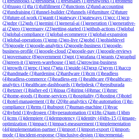
(
1
)
freshbooks
(
2
)
freshdesk
(
1
)
freshsales
(
1
)
freshworks
(
1
)
frontend
(
3
)
fruugo
(
1
)
fta
(
1
)
fulfillment
(
7
)
functions
(
2
)
fund-accounting
(
2
)
fundraising
(
1
)
funnel-builder
(
2
)
funnels
(
4
)
furniture
(
2
)
future
(
3
)
future-of-work
(
1
)
gantt
(
1
)
gateway
(
1
)
gateways
(
1
)
gcc
(
1
)
gcp
(
2
)
gdpr
(
12
)
gds
(
1
)
gemini
(
1
)
general-ai
(
1
)
generation
(
1
)
generative-
ai
(
2
)
geo
(
1
)
germany
(
23
)
getting-started
(
1
)
github-actions
(
3
)
global
(
3
)
global-compliance
(
1
)
global-ecommerce
(
1
)
global-expansion
(
1
)
global-operations
(
1
)
gmp
(
2
)
go-live
(
2
)
gobd
(
1
)
gohighlevel
(
76
)
google
(
1
)
google-analytics
(
2
)
google-business
(
1
)
google-
business-profile
(
1
)
google-cloud
(
2
)
google-pay
(
1
)
google-reviews
(
1
)
governance
(
8
)
government
(
3
)
gpt
(
1
)
grafana
(
1
)
grants
(
2
)
graphql
(
3
)
green-it
(
1
)
green-warehouse
(
1
)
gri
(
2
)
growing-business
(
1
)
growth
(
1
)
grpc
(
1
)
gst
(
7
)
gta
(
1
)
guide
(
43
)
gxp
(
2
)
gym
(
1
)
haccp
(
2
)
handmade
(
3
)
hardening
(
2
)
hardware
(
1
)
hcm
(
1
)
headless
(
4
)
headless-commerce
(
3
)
headless-erp
(
1
)
healthcare
(
9
)
healthcare-
analytics
(
1
)
healthcare-dashboards
(
1
)
helpdesk
(
7
)
hepsiburada
(
1
)
hetzner
(
1
)
higher-ed
(
1
)
hipaa
(
5
)
hiring
(
4
)
hmac
(
1
)
hmrc
(
2
)
home-goods
(
1
)
home-services
(
1
)
hospitality
(
5
)
hosting
(
3
)
hotel
(
1
)
hotel-management
(
1
)
hr
(
20
)
hr-analytics
(
2
)
hr-automation
(
1
)
hr-
compliance
(
1
)
hrms
(
1
)
hubspot
(
7
)
human-machine
(
1
)
hvac
(
2
)
hybrid
(
1
)
hydrogen
(
3
)
hyperautomation
(
1
)
i18n
(
2
)
iam
(
1
)
ibm
(
1
)
icms
(
1
)
idempiere
(
1
)
idempotency
(
1
)
identity
(
4
)
ifrs-15
(
1
)
image-
optimization
(
1
)
impact
(
1
)
impact-measurement
(
1
)
implementation
(
44
)
implementation-partner
(
1
)
import
(
1
)
import-export
(
1
)
import-
mode
(
1
)
incident-response
(
3
)
inclusive-design
(
1
)
incremental-