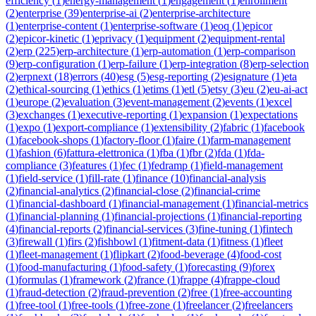
efficiency
(
1
)
energy-management
(
1
)
engagement
(
1
)
enrollment
(
2
)
enterprise
(
39
)
enterprise-ai
(
2
)
enterprise-architecture
(
1
)
enterprise-content
(
1
)
enterprise-software
(
1
)
eoq
(
1
)
epicor
(
2
)
epicor-kinetic
(
1
)
eprivacy
(
1
)
equipment
(
2
)
equipment-rental
(
2
)
erp
(
225
)
erp-architecture
(
1
)
erp-automation
(
1
)
erp-comparison
(
9
)
erp-configuration
(
1
)
erp-failure
(
1
)
erp-integration
(
8
)
erp-selection
(
2
)
erpnext
(
18
)
errors
(
40
)
esg
(
5
)
esg-reporting
(
2
)
esignature
(
1
)
eta
(
2
)
ethical-sourcing
(
1
)
ethics
(
1
)
etims
(
1
)
etl
(
5
)
etsy
(
3
)
eu
(
2
)
eu-ai-act
(
1
)
europe
(
2
)
evaluation
(
3
)
event-management
(
2
)
events
(
1
)
excel
(
3
)
exchanges
(
1
)
executive-reporting
(
1
)
expansion
(
1
)
expectations
(
1
)
expo
(
1
)
export-compliance
(
1
)
extensibility
(
2
)
fabric
(
1
)
facebook
(
1
)
facebook-shops
(
1
)
factory-floor
(
1
)
faire
(
1
)
farm-management
(
1
)
fashion
(
6
)
fattura-elettronica
(
1
)
fba
(
1
)
fbr
(
2
)
fda
(
1
)
fda-
compliance
(
3
)
features
(
1
)
fec
(
1
)
fedramp
(
1
)
field-management
(
1
)
field-service
(
1
)
fill-rate
(
1
)
finance
(
10
)
financial-analysis
(
2
)
financial-analytics
(
2
)
financial-close
(
2
)
financial-crime
(
1
)
financial-dashboard
(
1
)
financial-management
(
1
)
financial-metrics
(
1
)
financial-planning
(
1
)
financial-projections
(
1
)
financial-reporting
(
4
)
financial-reports
(
2
)
financial-services
(
3
)
fine-tuning
(
1
)
fintech
(
3
)
firewall
(
1
)
firs
(
2
)
fishbowl
(
1
)
fitment-data
(
1
)
fitness
(
1
)
fleet
(
1
)
fleet-management
(
1
)
flipkart
(
2
)
food-beverage
(
4
)
food-cost
(
1
)
food-manufacturing
(
1
)
food-safety
(
1
)
forecasting
(
9
)
forex
(
1
)
formulas
(
1
)
framework
(
2
)
france
(
1
)
frappe
(
4
)
frappe-cloud
(
1
)
fraud-detection
(
2
)
fraud-prevention
(
2
)
free
(
1
)
free-accounting
(
1
)
free-tool
(
1
)
free-tools
(
1
)
free-zone
(
1
)
freelancer
(
2
)
freelancers