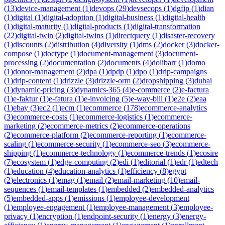
(
13
)
device-management
(
1
)
devops
(
29
)
devsecops
(
1
)
dgfip
(
1
)
dian
(
1
)
digital
(
1
)
digital-adoption
(
1
)
digital-business
(
1
)
digital-health
(
1
)
digital-maturity
(
1
)
digital-products
(
1
)
digital-transformation
(
22
)
digital-twin
(
2
)
digital-twins
(
1
)
directquery
(
1
)
disaster-recovery
(
1
)
discounts
(
2
)
distribution
(
4
)
diversity
(
1
)
dms
(
2
)
docker
(
3
)
docker-
compose
(
1
)
doctype
(
1
)
document-management
(
3
)
document-
processing
(
2
)
documentation
(
2
)
documents
(
4
)
dolibarr
(
1
)
domo
(
1
)
donor-management
(
2
)
dpa
(
1
)
dpdp
(
1
)
dpo
(
1
)
drip-campaigns
(
1
)
drip-content
(
1
)
drizzle
(
3
)
drizzle-orm
(
2
)
dropshipping
(
3
)
dubai
(
1
)
dynamic-pricing
(
3
)
dynamics-365
(
4
)
e-commerce
(
2
)
e-factura
(
1
)
e-faktur
(
1
)
e-fatura
(
1
)
e-invoicing
(
5
)
e-way-bill
(
1
)
e2e
(
2
)
eaa
(
1
)
ebay
(
3
)
ec2
(
1
)
ecm
(
1
)
ecommerce
(
178
)
ecommerce-analytics
(
3
)
ecommerce-costs
(
1
)
ecommerce-logistics
(
1
)
ecommerce-
marketing
(
2
)
ecommerce-metrics
(
2
)
ecommerce-operations
(
2
)
ecommerce-platform
(
2
)
ecommerce-reporting
(
1
)
ecommerce-
scaling
(
1
)
ecommerce-security
(
1
)
ecommerce-seo
(
3
)
ecommerce-
shipping
(
1
)
ecommerce-technology
(
1
)
ecommerce-trends
(
1
)
ecosire
(
7
)
ecosystem
(
1
)
edge-computing
(
2
)
edi
(
1
)
editorial
(
1
)
edr
(
1
)
edtech
(
1
)
education
(
4
)
education-analytics
(
1
)
efficiency
(
8
)
egypt
(
2
)
electronics
(
1
)
emag
(
1
)
email
(
2
)
email-marketing
(
10
)
email-
sequences
(
1
)
email-templates
(
1
)
embedded
(
2
)
embedded-analytics
(
5
)
embedded-apps
(
1
)
emissions
(
1
)
employee-development
(
1
)
employee-engagement
(
1
)
employee-management
(
3
)
employee-
privacy
(
1
)
encryption
(
1
)
endpoint-security
(
1
)
energy
(
3
)
energy-