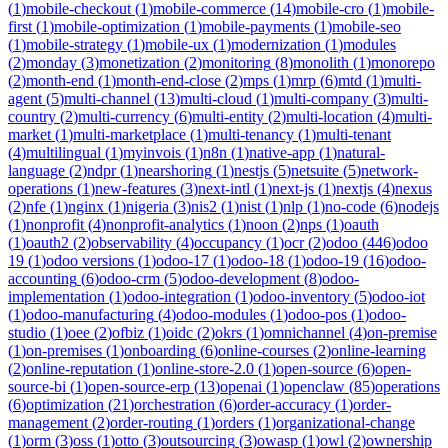
(
1
)
mobile-checkout
(
1
)
mobile-commerce
(
14
)
mobile-cro
(
1
)
mobile-
first
(
1
)
mobile-optimization
(
1
)
mobile-payments
(
1
)
mobile-seo
(
1
)
mobile-strategy
(
1
)
mobile-ux
(
1
)
modernization
(
1
)
modules
(
2
)
monday
(
3
)
monetization
(
2
)
monitoring
(
8
)
monolith
(
1
)
monorepo
(
2
)
month-end
(
1
)
month-end-close
(
2
)
mps
(
1
)
mrp
(
6
)
mtd
(
1
)
multi-
agent
(
5
)
multi-channel
(
13
)
multi-cloud
(
1
)
multi-company
(
3
)
multi-
country
(
2
)
multi-currency
(
6
)
multi-entity
(
2
)
multi-location
(
4
)
multi-
market
(
1
)
multi-marketplace
(
1
)
multi-tenancy
(
1
)
multi-tenant
(
4
)
multilingual
(
1
)
myinvois
(
1
)
n8n
(
1
)
native-app
(
1
)
natural-
language
(
2
)
ndpr
(
1
)
nearshoring
(
1
)
nestjs
(
5
)
netsuite
(
5
)
network-
operations
(
1
)
new-features
(
3
)
next-intl
(
1
)
next-js
(
1
)
nextjs
(
4
)
nexus
(
2
)
nfe
(
1
)
nginx
(
1
)
nigeria
(
3
)
nis2
(
1
)
nist
(
1
)
nlp
(
1
)
no-code
(
6
)
nodejs
(
1
)
nonprofit
(
4
)
nonprofit-analytics
(
1
)
noon
(
2
)
nps
(
1
)
oauth
(
1
)
oauth2
(
2
)
observability
(
4
)
occupancy
(
1
)
ocr
(
2
)
odoo
(
446
)
odoo
19
(
1
)
odoo versions
(
1
)
odoo-17
(
1
)
odoo-18
(
1
)
odoo-19
(
16
)
odoo-
accounting
(
6
)
odoo-crm
(
5
)
odoo-development
(
8
)
odoo-
implementation
(
1
)
odoo-integration
(
1
)
odoo-inventory
(
5
)
odoo-iot
(
1
)
odoo-manufacturing
(
4
)
odoo-modules
(
1
)
odoo-pos
(
1
)
odoo-
studio
(
1
)
oee
(
2
)
ofbiz
(
1
)
oidc
(
2
)
okrs
(
1
)
omnichannel
(
4
)
on-premise
(
1
)
on-premises
(
1
)
onboarding
(
6
)
online-courses
(
2
)
online-learning
(
2
)
online-reputation
(
1
)
online-store-2.0
(
1
)
open-source
(
6
)
open-
source-bi
(
1
)
open-source-erp
(
13
)
openai
(
1
)
openclaw
(
85
)
operations
(
6
)
optimization
(
21
)
orchestration
(
6
)
order-accuracy
(
1
)
order-
management
(
2
)
order-routing
(
1
)
orders
(
1
)
organizational-change
(
1
)
orm
(
3
)
oss
(
1
)
otto
(
3
)
outsourcing
(
3
)
owasp
(
1
)
owl
(
2
)
ownership