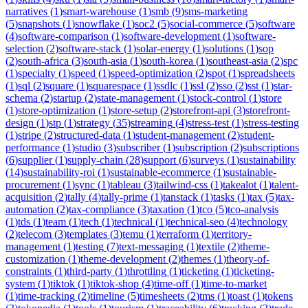
narratives
(
1
)
smart-warehouse
(
1
)
smb
(
9
)
sms-marketing
(
5
)
snapshots
(
1
)
snowflake
(
1
)
soc2
(
5
)
social-commerce
(
5
)
software
(
4
)
software-comparison
(
1
)
software-development
(
1
)
software-
selection
(
2
)
software-stack
(
1
)
solar-energy
(
1
)
solutions
(
1
)
sop
(
2
)
south-africa
(
3
)
south-asia
(
1
)
south-korea
(
1
)
southeast-asia
(
2
)
spc
(
1
)
specialty
(
1
)
speed
(
1
)
speed-optimization
(
2
)
spot
(
1
)
spreadsheets
(
1
)
sql
(
2
)
square
(
1
)
squarespace
(
1
)
ssdlc
(
1
)
ssl
(
2
)
sso
(
2
)
sst
(
1
)
star-
schema
(
2
)
startup
(
2
)
state-management
(
1
)
stock-control
(
1
)
store
(
1
)
store-optimization
(
1
)
store-setup
(
2
)
storefront-api
(
3
)
storefront-
design
(
1
)
stp
(
1
)
strategy
(
35
)
streaming
(
4
)
stress-test
(
1
)
stress-testing
(
1
)
stripe
(
2
)
structured-data
(
1
)
student-management
(
2
)
student-
performance
(
1
)
studio
(
3
)
subscriber
(
1
)
subscription
(
2
)
subscriptions
(
6
)
supplier
(
1
)
supply-chain
(
28
)
support
(
6
)
surveys
(
1
)
sustainability
(
14
)
sustainability-roi
(
1
)
sustainable-ecommerce
(
1
)
sustainable-
procurement
(
1
)
sync
(
1
)
tableau
(
3
)
tailwind-css
(
1
)
takealot
(
1
)
talent-
acquisition
(
2
)
tally
(
4
)
tally-prime
(
1
)
tanstack
(
1
)
tasks
(
1
)
tax
(
5
)
tax-
automation
(
2
)
tax-compliance
(
3
)
taxation
(
1
)
tco
(
5
)
tco-analysis
(
1
)
tds
(
1
)
team
(
1
)
tech
(
1
)
technical
(
1
)
technical-seo
(
4
)
technology
(
2
)
telecom
(
3
)
templates
(
3
)
temu
(
1
)
terraform
(
1
)
territory-
management
(
1
)
testing
(
7
)
text-messaging
(
1
)
textile
(
2
)
theme-
customization
(
1
)
theme-development
(
2
)
themes
(
1
)
theory-of-
constraints
(
1
)
third-party
(
1
)
throttling
(
1
)
ticketing
(
1
)
ticketing-
system
(
1
)
tiktok
(
1
)
tiktok-shop
(
4
)
time-off
(
1
)
time-to-market
(
1
)
time-tracking
(
2
)
timeline
(
5
)
timesheets
(
2
)
tms
(
1
)
toast
(
1
)
tokens