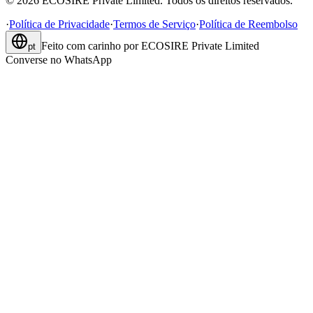
©
2026
ECOSIRE Private Limited. Todos os direitos reservados.
·
Política de Privacidade
·
Termos de Serviço
·
Política de Reembolso
Feito com carinho por
ECOSIRE Private Limited
pt
Converse no WhatsApp