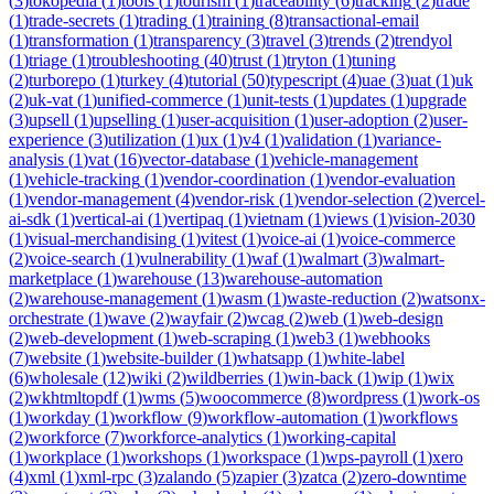
(
3
)
tokopedia
(
1
)
tools
(
1
)
tourism
(
1
)
traceability
(
6
)
tracking
(
2
)
trade
(
1
)
trade-secrets
(
1
)
trading
(
1
)
training
(
8
)
transactional-email
(
1
)
transformation
(
1
)
transparency
(
3
)
travel
(
3
)
trends
(
2
)
trendyol
(
1
)
triage
(
1
)
troubleshooting
(
40
)
trust
(
1
)
tryton
(
1
)
tuning
(
2
)
turborepo
(
1
)
turkey
(
4
)
tutorial
(
50
)
typescript
(
4
)
uae
(
3
)
uat
(
1
)
uk
(
2
)
uk-vat
(
1
)
unified-commerce
(
1
)
unit-tests
(
1
)
updates
(
1
)
upgrade
(
3
)
upsell
(
1
)
upselling
(
1
)
user-acquisition
(
1
)
user-adoption
(
2
)
user-
experience
(
3
)
utilization
(
1
)
ux
(
1
)
v4
(
1
)
validation
(
1
)
variance-
analysis
(
1
)
vat
(
16
)
vector-database
(
1
)
vehicle-management
(
1
)
vehicle-tracking
(
1
)
vendor-coordination
(
1
)
vendor-evaluation
(
1
)
vendor-management
(
4
)
vendor-risk
(
1
)
vendor-selection
(
2
)
vercel-
ai-sdk
(
1
)
vertical-ai
(
1
)
vertipaq
(
1
)
vietnam
(
1
)
views
(
1
)
vision-2030
(
1
)
visual-merchandising
(
1
)
vitest
(
1
)
voice-ai
(
1
)
voice-commerce
(
2
)
voice-search
(
1
)
vulnerability
(
1
)
waf
(
1
)
walmart
(
3
)
walmart-
marketplace
(
1
)
warehouse
(
13
)
warehouse-automation
(
2
)
warehouse-management
(
1
)
wasm
(
1
)
waste-reduction
(
2
)
watsonx-
orchestrate
(
1
)
wave
(
2
)
wayfair
(
2
)
wcag
(
2
)
web
(
1
)
web-design
(
2
)
web-development
(
1
)
web-scraping
(
1
)
web3
(
1
)
webhooks
(
7
)
website
(
1
)
website-builder
(
1
)
whatsapp
(
1
)
white-label
(
6
)
wholesale
(
12
)
wiki
(
2
)
wildberries
(
1
)
win-back
(
1
)
wip
(
1
)
wix
(
2
)
wkhtmltopdf
(
1
)
wms
(
5
)
woocommerce
(
8
)
wordpress
(
1
)
work-os
(
1
)
workday
(
1
)
workflow
(
9
)
workflow-automation
(
1
)
workflows
(
2
)
workforce
(
7
)
workforce-analytics
(
1
)
working-capital
(
1
)
workplace
(
1
)
workshops
(
1
)
workspace
(
1
)
wps-payroll
(
1
)
xero
(
4
)
xml
(
1
)
xml-rpc
(
3
)
zalando
(
5
)
zapier
(
3
)
zatca
(
2
)
zero-downtime