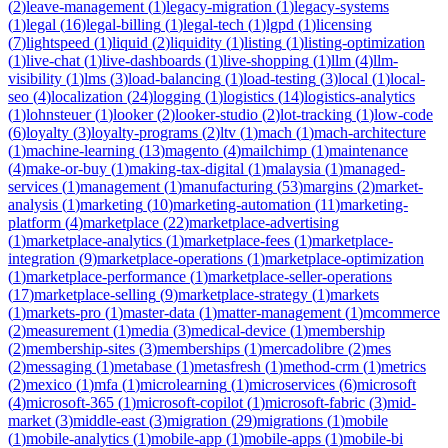
(
2
)
leave-management
(
1
)
legacy-migration
(
1
)
legacy-systems
(
1
)
legal
(
16
)
legal-billing
(
1
)
legal-tech
(
1
)
lgpd
(
1
)
licensing
(
7
)
lightspeed
(
1
)
liquid
(
2
)
liquidity
(
1
)
listing
(
1
)
listing-optimization
(
1
)
live-chat
(
1
)
live-dashboards
(
1
)
live-shopping
(
1
)
llm
(
4
)
llm-
visibility
(
1
)
lms
(
3
)
load-balancing
(
1
)
load-testing
(
3
)
local
(
1
)
local-
seo
(
4
)
localization
(
24
)
logging
(
1
)
logistics
(
14
)
logistics-analytics
(
1
)
lohnsteuer
(
1
)
looker
(
2
)
looker-studio
(
2
)
lot-tracking
(
1
)
low-code
(
6
)
loyalty
(
3
)
loyalty-programs
(
2
)
ltv
(
1
)
mach
(
1
)
mach-architecture
(
1
)
machine-learning
(
13
)
magento
(
4
)
mailchimp
(
1
)
maintenance
(
4
)
make-or-buy
(
1
)
making-tax-digital
(
1
)
malaysia
(
1
)
managed-
services
(
1
)
management
(
1
)
manufacturing
(
53
)
margins
(
2
)
market-
analysis
(
1
)
marketing
(
10
)
marketing-automation
(
11
)
marketing-
platform
(
4
)
marketplace
(
22
)
marketplace-advertising
(
1
)
marketplace-analytics
(
1
)
marketplace-fees
(
1
)
marketplace-
integration
(
9
)
marketplace-operations
(
1
)
marketplace-optimization
(
1
)
marketplace-performance
(
1
)
marketplace-seller-operations
(
17
)
marketplace-selling
(
9
)
marketplace-strategy
(
1
)
markets
(
1
)
markets-pro
(
1
)
master-data
(
1
)
matter-management
(
1
)
mcommerce
(
2
)
measurement
(
1
)
media
(
3
)
medical-device
(
1
)
membership
(
2
)
membership-sites
(
3
)
memberships
(
1
)
mercadolibre
(
2
)
mes
(
2
)
messaging
(
1
)
metabase
(
1
)
metasfresh
(
1
)
method-crm
(
1
)
metrics
(
2
)
mexico
(
1
)
mfa
(
1
)
microlearning
(
1
)
microservices
(
6
)
microsoft
(
4
)
microsoft-365
(
1
)
microsoft-copilot
(
1
)
microsoft-fabric
(
3
)
mid-
market
(
3
)
middle-east
(
3
)
migration
(
29
)
migrations
(
1
)
mobile
(
1
)
mobile-analytics
(
1
)
mobile-app
(
1
)
mobile-apps
(
1
)
mobile-bi