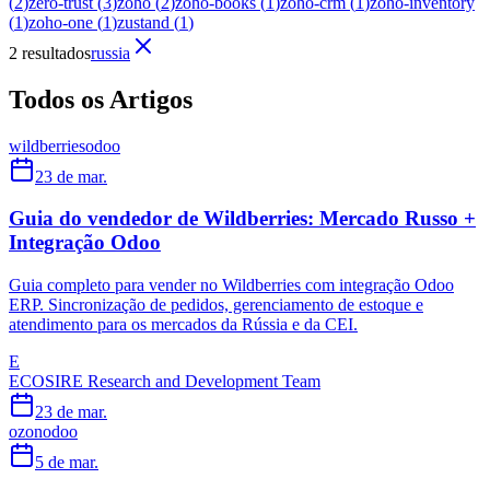
(
2
)
zero-trust
(
3
)
zoho
(
2
)
zoho-books
(
1
)
zoho-crm
(
1
)
zoho-inventory
(
1
)
zoho-one
(
1
)
zustand
(
1
)
2 resultados
russia
Todos os Artigos
wildberries
odoo
23 de mar.
Guia do vendedor de Wildberries: Mercado Russo +
Integração Odoo
Guia completo para vender no Wildberries com integração Odoo
ERP. Sincronização de pedidos, gerenciamento de estoque e
atendimento para os mercados da Rússia e da CEI.
E
ECOSIRE Research and Development Team
23 de mar.
ozon
odoo
5 de mar.