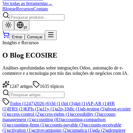
Ver todas as ferramentas
→
Blogue
Recursos
Contato
pt
Entrar
Começar
Insights e Recursos
O Blog ECOSIRE
Análises aprofundadas sobre integrações Odoo, automação de e-
commerce e a tecnologia por trás das soluções de negócios com IA.
1247
artigos
1635
tópicos
Todos (1247)
2026
(
6
)
3d
(
1
)
3pl
(
3
)
4pl
(
1
)
AP-AR
(
1
)
HR
(
1
)
IFRS
(
1
)
KPIs
(
1
)
a11y
(
1
)
a2p-10dlc
(
1
)
ab-testing
(
5
)
about-ecosire
(
1
)
access-control
(
2
)
access-rights
(
1
)
accessibility
(
3
)
account-
management
(
1
)
accounting
(
83
)
accounting-comparison
(
1
)
accounting-firms
(
1
)
accounts-payable
(
3
)
accounts-receivable
(
1
)
activation
(
1
)
activecampaign
(
2
)
acumatica
(
1
)
ada
(
2
)
adempiere