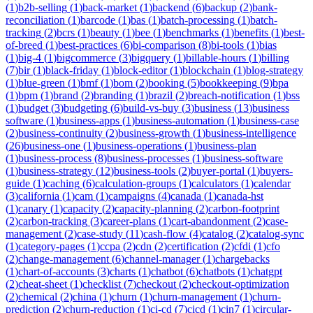
(
1
)
b2b-selling
(
1
)
back-market
(
1
)
backend
(
6
)
backup
(
2
)
bank-
reconciliation
(
1
)
barcode
(
1
)
bas
(
1
)
batch-processing
(
1
)
batch-
tracking
(
2
)
bcrs
(
1
)
beauty
(
1
)
bee
(
1
)
benchmarks
(
1
)
benefits
(
1
)
best-
of-breed
(
1
)
best-practices
(
6
)
bi-comparison
(
8
)
bi-tools
(
1
)
bias
(
1
)
big-4
(
1
)
bigcommerce
(
3
)
bigquery
(
1
)
billable-hours
(
1
)
billing
(
7
)
bir
(
1
)
black-friday
(
1
)
block-editor
(
1
)
blockchain
(
1
)
blog-strategy
(
1
)
blue-green
(
1
)
bmf
(
1
)
bom
(
2
)
booking
(
5
)
bookkeeping
(
9
)
bpa
(
1
)
bpm
(
1
)
brand
(
2
)
branding
(
1
)
brazil
(
2
)
breach-notification
(
1
)
bss
(
1
)
budget
(
3
)
budgeting
(
6
)
build-vs-buy
(
3
)
business
(
13
)
business
software
(
1
)
business-apps
(
1
)
business-automation
(
1
)
business-case
(
2
)
business-continuity
(
2
)
business-growth
(
1
)
business-intelligence
(
26
)
business-one
(
1
)
business-operations
(
1
)
business-plan
(
1
)
business-process
(
8
)
business-processes
(
1
)
business-software
(
1
)
business-strategy
(
12
)
business-tools
(
2
)
buyer-portal
(
1
)
buyers-
guide
(
1
)
caching
(
6
)
calculation-groups
(
1
)
calculators
(
1
)
calendar
(
3
)
california
(
1
)
cam
(
1
)
campaigns
(
4
)
canada
(
1
)
canada-hst
(
1
)
canary
(
1
)
capacity
(
2
)
capacity-planning
(
2
)
carbon-footprint
(
2
)
carbon-tracking
(
3
)
career-plans
(
1
)
cart-abandonment
(
2
)
case-
management
(
2
)
case-study
(
11
)
cash-flow
(
4
)
catalog
(
2
)
catalog-sync
(
1
)
category-pages
(
1
)
ccpa
(
2
)
cdn
(
2
)
certification
(
2
)
cfdi
(
1
)
cfo
(
2
)
change-management
(
6
)
channel-manager
(
1
)
chargebacks
(
1
)
chart-of-accounts
(
3
)
charts
(
1
)
chatbot
(
6
)
chatbots
(
1
)
chatgpt
(
2
)
cheat-sheet
(
1
)
checklist
(
7
)
checkout
(
2
)
checkout-optimization
(
2
)
chemical
(
2
)
china
(
1
)
churn
(
1
)
churn-management
(
1
)
churn-
prediction
(
2
)
churn-reduction
(
1
)
ci-cd
(
7
)
cicd
(
1
)
cin7
(
1
)
circular-