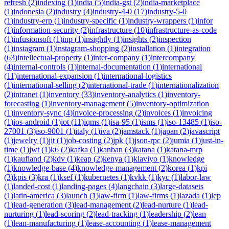
refresh
(
2
)
indexing
(
1
)
india
(
5
)
india-gst
(
2
)
india-marketplace
(
1
)
indonesia
(
2
)
industry
(
4
)
industry-4-0
(
17
)
industry-5-0
(
1
)
industry-erp
(
1
)
industry-specific
(
1
)
industry-wrappers
(
1
)
infor
(
1
)
information-security
(
2
)
infrastructure
(
10
)
infrastructure-as-code
(
1
)
infusionsoft
(
1
)
inp
(
1
)
insightly
(
1
)
insights
(
2
)
inspection
(
1
)
instagram
(
1
)
instagram-shopping
(
2
)
installation
(
1
)
integration
(
63
)
intellectual-property
(
1
)
inter-company
(
1
)
intercompany
(
4
)
internal-controls
(
1
)
internal-documentation
(
1
)
international
(
11
)
international-expansion
(
1
)
international-logistics
(
1
)
international-selling
(
2
)
international-trade
(
1
)
internationalization
(
2
)
intranet
(
1
)
inventory
(
33
)
inventory-analytics
(
1
)
inventory-
forecasting
(
1
)
inventory-management
(
5
)
inventory-optimization
(
1
)
inventory-sync
(
4
)
invoice-processing
(
2
)
invoices
(
1
)
invoicing
(
1
)
ios-android
(
1
)
iot
(
11
)
iqms
(
1
)
isa-95
(
1
)
isms
(
1
)
iso-13485
(
1
)
iso-
27001
(
3
)
iso-9001
(
1
)
italy
(
1
)
iva
(
2
)
jamstack
(
1
)
japan
(
2
)
javascript
(
1
)
jewelry
(
1
)
jit
(
1
)
job-costing
(
2
)
jpk
(
1
)
json-rpc
(
2
)
jumia
(
1
)
just-in-
time
(
1
)
jwt
(
1
)
k6
(
2
)
kafka
(
1
)
kanban
(
3
)
katana
(
1
)
katana-mrp
(
1
)
kaufland
(
2
)
kdv
(
1
)
keap
(
2
)
kenya
(
1
)
klaviyo
(
1
)
knowledge
(
1
)
knowledge-base
(
4
)
knowledge-management
(
2
)
korea
(
1
)
kpi
(
3
)
kpis
(
3
)
kra
(
1
)
ksef
(
1
)
kubernetes
(
1
)
kvkk
(
1
)
kyc
(
1
)
labor-law
(
1
)
landed-cost
(
1
)
landing-pages
(
4
)
langchain
(
3
)
large-datasets
(
1
)
latin-america
(
3
)
launch
(
1
)
law-firm
(
1
)
law-firms
(
1
)
lazada
(
1
)
lcp
(
1
)
lead-generation
(
3
)
lead-management
(
2
)
lead-nurture
(
1
)
lead-
nurturing
(
1
)
lead-scoring
(
2
)
lead-tracking
(
1
)
leadership
(
2
)
lean
(
1
)
lean-manufacturing
(
1
)
lease-accounting
(
1
)
lease-management