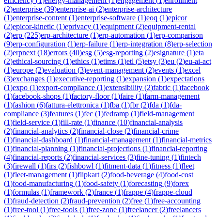
efficiency
(
1
)
energy-management
(
1
)
engagement
(
1
)
enrollment
(
2
)
enterprise
(
39
)
enterprise-ai
(
2
)
enterprise-architecture
(
1
)
enterprise-content
(
1
)
enterprise-software
(
1
)
eoq
(
1
)
epicor
(
2
)
epicor-kinetic
(
1
)
eprivacy
(
1
)
equipment
(
2
)
equipment-rental
(
2
)
erp
(
225
)
erp-architecture
(
1
)
erp-automation
(
1
)
erp-comparison
(
9
)
erp-configuration
(
1
)
erp-failure
(
1
)
erp-integration
(
8
)
erp-selection
(
2
)
erpnext
(
18
)
errors
(
40
)
esg
(
5
)
esg-reporting
(
2
)
esignature
(
1
)
eta
(
2
)
ethical-sourcing
(
1
)
ethics
(
1
)
etims
(
1
)
etl
(
5
)
etsy
(
3
)
eu
(
2
)
eu-ai-act
(
1
)
europe
(
2
)
evaluation
(
3
)
event-management
(
2
)
events
(
1
)
excel
(
3
)
exchanges
(
1
)
executive-reporting
(
1
)
expansion
(
1
)
expectations
(
1
)
expo
(
1
)
export-compliance
(
1
)
extensibility
(
2
)
fabric
(
1
)
facebook
(
1
)
facebook-shops
(
1
)
factory-floor
(
1
)
faire
(
1
)
farm-management
(
1
)
fashion
(
6
)
fattura-elettronica
(
1
)
fba
(
1
)
fbr
(
2
)
fda
(
1
)
fda-
compliance
(
3
)
features
(
1
)
fec
(
1
)
fedramp
(
1
)
field-management
(
1
)
field-service
(
1
)
fill-rate
(
1
)
finance
(
10
)
financial-analysis
(
2
)
financial-analytics
(
2
)
financial-close
(
2
)
financial-crime
(
1
)
financial-dashboard
(
1
)
financial-management
(
1
)
financial-metrics
(
1
)
financial-planning
(
1
)
financial-projections
(
1
)
financial-reporting
(
4
)
financial-reports
(
2
)
financial-services
(
3
)
fine-tuning
(
1
)
fintech
(
3
)
firewall
(
1
)
firs
(
2
)
fishbowl
(
1
)
fitment-data
(
1
)
fitness
(
1
)
fleet
(
1
)
fleet-management
(
1
)
flipkart
(
2
)
food-beverage
(
4
)
food-cost
(
1
)
food-manufacturing
(
1
)
food-safety
(
1
)
forecasting
(
9
)
forex
(
1
)
formulas
(
1
)
framework
(
2
)
france
(
1
)
frappe
(
4
)
frappe-cloud
(
1
)
fraud-detection
(
2
)
fraud-prevention
(
2
)
free
(
1
)
free-accounting
(
1
)
free-tool
(
1
)
free-tools
(
1
)
free-zone
(
1
)
freelancer
(
2
)
freelancers