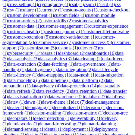
(
1
)
cross-selling
(
1
)
cryptography
(
1
)
csat
(
1
)
cspm
(
1
)
csrd
(
3
)
css
(
2
)
csv
(
1
)
culture
(
1
)
currency
(
1
)
custom-agents
(
1
)
custom-checkout
(
1
)
custom-development
(
1
)
custom-fields
(
1
)
custom-module
(
1
)
custom-orders
(
2
)
custom-skills
(
2
)
customer-analytics
(
2
)
customer-data
(
1
)
customer-engagement
(
3
)
customer-experience
(
5
)
customer-health
(
1
)
customer-journey
(
1
)
customer-lifetime-value
(
3
)
customer-retention
(
5
)
customer-satisfaction
(
1
)
customer-
segmentation
(
2
)
customer-service
(
7
)
customer-success
(
5
)
customer-
support
(
7
)
customization
(
5
)
customs
(
1
)
cutover
(
2
)
cx
(
1
)
cybersecurity
(
14
)
daraz
(
1
)
dashboard
(
2
)
dashboards
(
16
)
data
(
5
)
data-analysis
(
3
)
data-analytics
(
3
)
data-cleanup
(
2
)
data-driven
(
3
)
data-extraction
(
2
)
data-fetching
(
1
)
data-governance
(
1
)
data-
handling
(
1
)
data-hygiene
(
1
)
data-integration
(
2
)
data-lifecycle
(
1
)
data-literacy
(
1
)
data-mapping
(
1
)
data-mesh
(
1
)
data-migration
(
8
)
data-modeling
(
5
)
data-pipeline
(
1
)
data-platform
(
2
)
data-
preparation
(
1
)
data-privacy
(
4
)
data-protection
(
14
)
data-quality
(
4
)
data-refresh
(
2
)
data-residency
(
2
)
data-retention
(
1
)
data-transfer
(
4
)
data-visualization
(
5
)
data-warehouse
(
2
)
database
(
7
)
dataflows
(
1
)
datev
(
1
)
dawn
(
1
)
dawn-theme
(
1
)
dax
(
7
)
deal-management
(
1
)
dealer
(
1
)
debugging
(
1
)
decentralized
(
1
)
decision
(
1
)
decision-
framework
(
1
)
decision-making
(
1
)
decision-matrix
(
1
)
decision-tree
(
1
)
decorators
(
1
)
defect-detection
(
1
)
deliverability
(
1
)
delivery
(
1
)
delmiaworks
(
1
)
demand-forecasting
(
3
)
demand-planning
(
4
)
demand-sensing
(
1
)
dental
(
1
)
deployment
(
10
)
deployment-
pipelines
(
1
)
design
(
2
)
design-system
(
1
)
developer
(
1
)
development