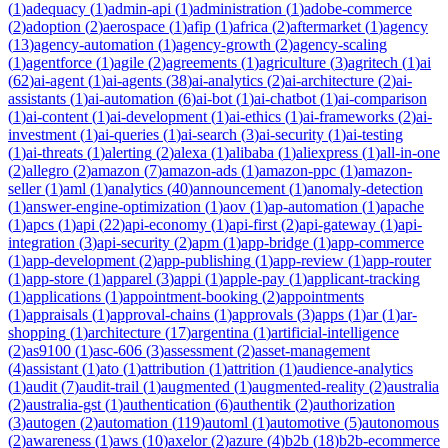
(
1
)
adequacy
(
1
)
admin-api
(
1
)
administration
(
1
)
adobe-commerce
(
2
)
adoption
(
2
)
aerospace
(
1
)
afip
(
1
)
africa
(
2
)
aftermarket
(
1
)
agency
(
13
)
agency-automation
(
1
)
agency-growth
(
2
)
agency-scaling
(
1
)
agentforce
(
1
)
agile
(
2
)
agreements
(
1
)
agriculture
(
3
)
agritech
(
1
)
ai
(
62
)
ai-agent
(
1
)
ai-agents
(
38
)
ai-analytics
(
2
)
ai-architecture
(
2
)
ai-
assistants
(
1
)
ai-automation
(
6
)
ai-bot
(
1
)
ai-chatbot
(
1
)
ai-comparison
(
1
)
ai-content
(
1
)
ai-development
(
1
)
ai-ethics
(
1
)
ai-frameworks
(
2
)
ai-
investment
(
1
)
ai-queries
(
1
)
ai-search
(
3
)
ai-security
(
1
)
ai-testing
(
1
)
ai-threats
(
1
)
alerting
(
2
)
alexa
(
1
)
alibaba
(
1
)
aliexpress
(
1
)
all-in-one
(
2
)
allegro
(
2
)
amazon
(
7
)
amazon-ads
(
1
)
amazon-ppc
(
1
)
amazon-
seller
(
1
)
aml
(
1
)
analytics
(
40
)
announcement
(
1
)
anomaly-detection
(
1
)
answer-engine-optimization
(
1
)
aov
(
1
)
ap-automation
(
1
)
apache
(
1
)
apcs
(
1
)
api
(
22
)
api-economy
(
1
)
api-first
(
2
)
api-gateway
(
1
)
api-
integration
(
3
)
api-security
(
2
)
apm
(
1
)
app-bridge
(
1
)
app-commerce
(
1
)
app-development
(
2
)
app-publishing
(
1
)
app-review
(
1
)
app-router
(
1
)
app-store
(
1
)
apparel
(
3
)
appi
(
1
)
apple-pay
(
1
)
applicant-tracking
(
1
)
applications
(
1
)
appointment-booking
(
2
)
appointments
(
1
)
appraisals
(
1
)
approval-chains
(
1
)
approvals
(
3
)
apps
(
1
)
ar
(
1
)
ar-
shopping
(
1
)
architecture
(
17
)
argentina
(
1
)
artificial-intelligence
(
2
)
as9100
(
1
)
asc-606
(
3
)
assessment
(
2
)
asset-management
(
4
)
assistant
(
1
)
ato
(
1
)
attribution
(
1
)
attrition
(
1
)
audience-analytics
(
1
)
audit
(
7
)
audit-trail
(
1
)
augmented
(
1
)
augmented-reality
(
2
)
australia
(
2
)
australia-gst
(
1
)
authentication
(
6
)
authentik
(
2
)
authorization
(
3
)
autogen
(
2
)
automation
(
119
)
automl
(
1
)
automotive
(
5
)
autonomous
(
2
)
awareness
(
1
)
aws
(
10
)
axelor
(
2
)
azure
(
4
)
b2b
(
18
)
b2b-ecommerce