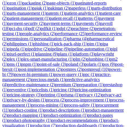
(
1
)
ozon
(
1
)
packaging
(
2
)
page-objects
(
1
)
paginated-reports
(
1
)
pagination
(
1
)
pajak
(
1
)
pakistan
(
2
)
paperless
(
1
)
parts-distribution
(
1
)
parts-management
(
1
)
patents
(
1
)
patient-analytics
(
1
)
patient-care
(
2
)
patient-management
(
1
)
patient-recall
(
1
)
patterns
(
5
)
payment
(
1
)
payment-security
(
2
)
payment-terms
(
1
)
payments
(
5
)
payroll
(
18
)
pci-dss
(
4
)
pdf
(
2
)
pdfkit
(
1
)
pdpl
(
2
)
peachtree
(
2
)
penetration-
testing
(
1
)
people-analytics
(
2
)
performance
(
25
)
performance-review
(
1
)
permissions
(
1
)
personalization
(
5
)
pharma
(
4
)
pharmaceutical
(
2
)
philippines
(
1
)
phishing
(
1
)
pick-pack-ship
(
1
)
pim
(
1
)
pipa
(
1
)
pipeda
(
1
)
pipedrive
(
2
)
pipeline
(
9
)
pipeline-automation
(
1
)
pipl
(
1
)
pixel-perfect
(
1
)
planning
(
9
)
plans
(
1
)
platform
(
3
)
playwright
(
2
)
plex
(
1
)
plex-smart-manufacturing
(
1
)
plm
(
2
)
plumbing
(
1
)
pm2
(
1
)
pms
(
1
)
pnpm
(
1
)
point-of-sale
(
3
)
poland
(
3
)
polaris
(
1
)
pos
(
9
)
post-
brexit
(
1
)
post-implementation
(
2
)
postgres
(
2
)
postgresql
(
10
)
power-
bi
(
79
)
power-bi-premium
(
1
)
power-query
(
1
)
ppc
(
1
)
practice-
management
(
2
)
precious-metals
(
1
)
predictive-analytics
(
4
)
predictive-maintenance
(
2
)
premium
(
2
)
preparation
(
1
)
prestashop
(
1
)
preventive
(
1
)
pricelists
(
1
)
pricing
(
19
)
pricing-optimization
(
1
)
pricing-strategy
(
3
)
printing
(
1
)
prisma
(
1
)
privacy
(
12
)
privacy-act
(
1
)
privacy-by-design
(
1
)
process
(
2
)
process-improvement
(
1
)
process-
management
(
1
)
process-mining
(
1
)
process-safety
(
1
)
procurement
(
11
)
product-costing
(
1
)
product-descriptions
(
1
)
product-management
(
2
)
product-mapping
(
1
)
product-optimization
(
1
)
product-pages
(
1
)
product-photography
(
1
)
product-recommendations
(
1
)
product-
visualization
(
1
)
production
(
7
)
production-dashboards
(
1
)
production-