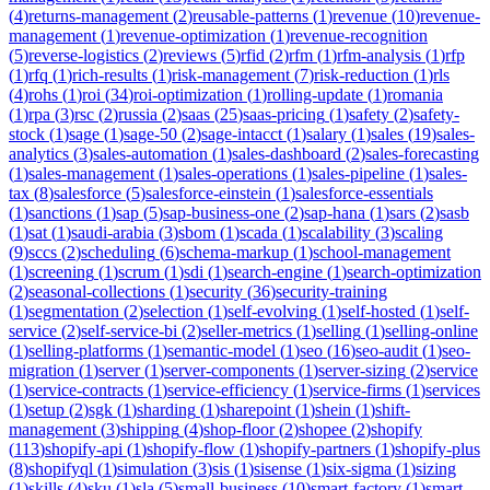
(
4
)
returns-management
(
2
)
reusable-patterns
(
1
)
revenue
(
10
)
revenue-
management
(
1
)
revenue-optimization
(
1
)
revenue-recognition
(
5
)
reverse-logistics
(
2
)
reviews
(
5
)
rfid
(
2
)
rfm
(
1
)
rfm-analysis
(
1
)
rfp
(
1
)
rfq
(
1
)
rich-results
(
1
)
risk-management
(
7
)
risk-reduction
(
1
)
rls
(
4
)
rohs
(
1
)
roi
(
34
)
roi-optimization
(
1
)
rolling-update
(
1
)
romania
(
1
)
rpa
(
3
)
rsc
(
2
)
russia
(
2
)
saas
(
25
)
saas-pricing
(
1
)
safety
(
2
)
safety-
stock
(
1
)
sage
(
1
)
sage-50
(
2
)
sage-intacct
(
1
)
salary
(
1
)
sales
(
19
)
sales-
analytics
(
3
)
sales-automation
(
1
)
sales-dashboard
(
2
)
sales-forecasting
(
1
)
sales-management
(
1
)
sales-operations
(
1
)
sales-pipeline
(
1
)
sales-
tax
(
8
)
salesforce
(
5
)
salesforce-einstein
(
1
)
salesforce-essentials
(
1
)
sanctions
(
1
)
sap
(
5
)
sap-business-one
(
2
)
sap-hana
(
1
)
sars
(
2
)
sasb
(
1
)
sat
(
1
)
saudi-arabia
(
3
)
sbom
(
1
)
scada
(
1
)
scalability
(
3
)
scaling
(
9
)
sccs
(
2
)
scheduling
(
6
)
schema-markup
(
1
)
school-management
(
1
)
screening
(
1
)
scrum
(
1
)
sdi
(
1
)
search-engine
(
1
)
search-optimization
(
2
)
seasonal-collections
(
1
)
security
(
36
)
security-training
(
1
)
segmentation
(
2
)
selection
(
1
)
self-evolving
(
1
)
self-hosted
(
1
)
self-
service
(
2
)
self-service-bi
(
2
)
seller-metrics
(
1
)
selling
(
1
)
selling-online
(
1
)
selling-platforms
(
1
)
semantic-model
(
1
)
seo
(
16
)
seo-audit
(
1
)
seo-
migration
(
1
)
server
(
1
)
server-components
(
1
)
server-sizing
(
2
)
service
(
1
)
service-contracts
(
1
)
service-efficiency
(
1
)
service-firms
(
1
)
services
(
1
)
setup
(
2
)
sgk
(
1
)
sharding
(
1
)
sharepoint
(
1
)
shein
(
1
)
shift-
management
(
3
)
shipping
(
4
)
shop-floor
(
2
)
shopee
(
2
)
shopify
(
113
)
shopify-api
(
1
)
shopify-flow
(
1
)
shopify-partners
(
1
)
shopify-plus
(
8
)
shopifyql
(
1
)
simulation
(
3
)
sis
(
1
)
sisense
(
1
)
six-sigma
(
1
)
sizing
(
1
)
skills
(
4
)
sku
(
1
)
sla
(
5
)
small-business
(
10
)
smart-factory
(
1
)
smart-