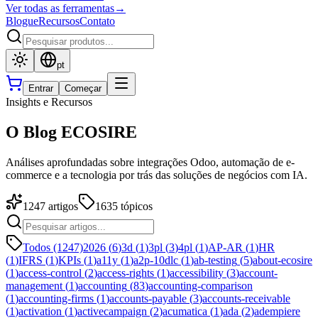
Ver todas as ferramentas
→
Blogue
Recursos
Contato
pt
Entrar
Começar
Insights e Recursos
O Blog ECOSIRE
Análises aprofundadas sobre integrações Odoo, automação de e-
commerce e a tecnologia por trás das soluções de negócios com IA.
1247
artigos
1635
tópicos
Todos (1247)
2026
(
6
)
3d
(
1
)
3pl
(
3
)
4pl
(
1
)
AP-AR
(
1
)
HR
(
1
)
IFRS
(
1
)
KPIs
(
1
)
a11y
(
1
)
a2p-10dlc
(
1
)
ab-testing
(
5
)
about-ecosire
(
1
)
access-control
(
2
)
access-rights
(
1
)
accessibility
(
3
)
account-
management
(
1
)
accounting
(
83
)
accounting-comparison
(
1
)
accounting-firms
(
1
)
accounts-payable
(
3
)
accounts-receivable
(
1
)
activation
(
1
)
activecampaign
(
2
)
acumatica
(
1
)
ada
(
2
)
adempiere