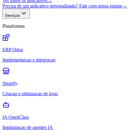
Ver todos os aplicativos
→
Precisa de um aplicativo personalizado? Fale com nossa equipe
→
Serviços
Plataformas
ERP Odoo
Implementacao e integracao
Shopify
Criacao e otimizacao de lojas
IA OpenClaw
Implantacao de agentes IA