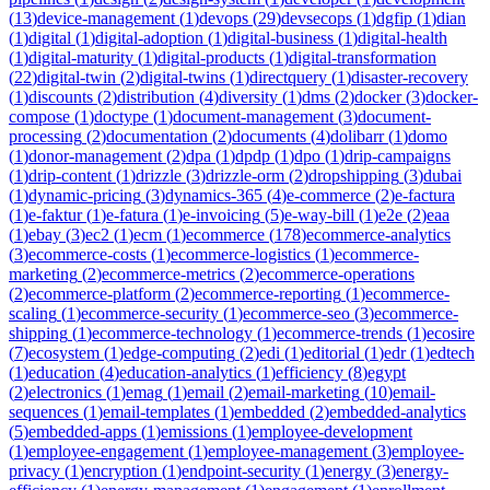
(
13
)
device-management
(
1
)
devops
(
29
)
devsecops
(
1
)
dgfip
(
1
)
dian
(
1
)
digital
(
1
)
digital-adoption
(
1
)
digital-business
(
1
)
digital-health
(
1
)
digital-maturity
(
1
)
digital-products
(
1
)
digital-transformation
(
22
)
digital-twin
(
2
)
digital-twins
(
1
)
directquery
(
1
)
disaster-recovery
(
1
)
discounts
(
2
)
distribution
(
4
)
diversity
(
1
)
dms
(
2
)
docker
(
3
)
docker-
compose
(
1
)
doctype
(
1
)
document-management
(
3
)
document-
processing
(
2
)
documentation
(
2
)
documents
(
4
)
dolibarr
(
1
)
domo
(
1
)
donor-management
(
2
)
dpa
(
1
)
dpdp
(
1
)
dpo
(
1
)
drip-campaigns
(
1
)
drip-content
(
1
)
drizzle
(
3
)
drizzle-orm
(
2
)
dropshipping
(
3
)
dubai
(
1
)
dynamic-pricing
(
3
)
dynamics-365
(
4
)
e-commerce
(
2
)
e-factura
(
1
)
e-faktur
(
1
)
e-fatura
(
1
)
e-invoicing
(
5
)
e-way-bill
(
1
)
e2e
(
2
)
eaa
(
1
)
ebay
(
3
)
ec2
(
1
)
ecm
(
1
)
ecommerce
(
178
)
ecommerce-analytics
(
3
)
ecommerce-costs
(
1
)
ecommerce-logistics
(
1
)
ecommerce-
marketing
(
2
)
ecommerce-metrics
(
2
)
ecommerce-operations
(
2
)
ecommerce-platform
(
2
)
ecommerce-reporting
(
1
)
ecommerce-
scaling
(
1
)
ecommerce-security
(
1
)
ecommerce-seo
(
3
)
ecommerce-
shipping
(
1
)
ecommerce-technology
(
1
)
ecommerce-trends
(
1
)
ecosire
(
7
)
ecosystem
(
1
)
edge-computing
(
2
)
edi
(
1
)
editorial
(
1
)
edr
(
1
)
edtech
(
1
)
education
(
4
)
education-analytics
(
1
)
efficiency
(
8
)
egypt
(
2
)
electronics
(
1
)
emag
(
1
)
email
(
2
)
email-marketing
(
10
)
email-
sequences
(
1
)
email-templates
(
1
)
embedded
(
2
)
embedded-analytics
(
5
)
embedded-apps
(
1
)
emissions
(
1
)
employee-development
(
1
)
employee-engagement
(
1
)
employee-management
(
3
)
employee-
privacy
(
1
)
encryption
(
1
)
endpoint-security
(
1
)
energy
(
3
)
energy-