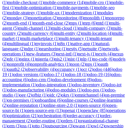
(
1
)
mobile-checkout
(
1
)
mobile-commerce
(
14
)
mobile-cro
(
1
)
mobile-
first
(
1
)
mobile-optimization
(
1
)
mobile-payments
(
1
)
mobile-seo
(
1
)
mobile-strategy
(
1
)
mobile-ux
(
1
)
modernization
(
1
)
modules
(
2
)
monday
(
3
)
monetization
(
2
)
monitoring
(
8
)
monolith
(
1
)
monorepo
(
2
)
month-end
(
1
)
month-end-close
(
2
)
mps
(
1
)
mrp
(
6
)
mtd
(
1
)
multi-
agent
(
5
)
multi-channel
(
13
)
multi-cloud
(
1
)
multi-company
(
3
)
multi-
country
(
2
)
multi-currency
(
6
)
multi-entity
(
2
)
multi-location
(
4
)
multi-
market
(
1
)
multi-marketplace
(
1
)
multi-tenancy
(
1
)
multi-tenant
(
4
)
multilingual
(
1
)
myinvois
(
1
)
n8n
(
1
)
native-app
(
1
)
natural-
language
(
2
)
ndpr
(
1
)
nearshoring
(
1
)
nestjs
(
5
)
netsuite
(
5
)
network-
operations
(
1
)
new-features
(
3
)
next-intl
(
1
)
next-js
(
1
)
nextjs
(
4
)
nexus
(
2
)
nfe
(
1
)
nginx
(
1
)
nigeria
(
3
)
nis2
(
1
)
nist
(
1
)
nlp
(
1
)
no-code
(
6
)
nodejs
(
1
)
nonprofit
(
4
)
nonprofit-analytics
(
1
)
noon
(
2
)
nps
(
1
)
oauth
(
1
)
oauth2
(
2
)
observability
(
4
)
occupancy
(
1
)
ocr
(
2
)
odoo
(
446
)
odoo
19
(
1
)
odoo versions
(
1
)
odoo-17
(
1
)
odoo-18
(
1
)
odoo-19
(
16
)
odoo-
accounting
(
6
)
odoo-crm
(
5
)
odoo-development
(
8
)
odoo-
implementation
(
1
)
odoo-integration
(
1
)
odoo-inventory
(
5
)
odoo-iot
(
1
)
odoo-manufacturing
(
4
)
odoo-modules
(
1
)
odoo-pos
(
1
)
odoo-
studio
(
1
)
oee
(
2
)
ofbiz
(
1
)
oidc
(
2
)
okrs
(
1
)
omnichannel
(
4
)
on-premise
(
1
)
on-premises
(
1
)
onboarding
(
6
)
online-courses
(
2
)
online-learning
(
2
)
online-reputation
(
1
)
online-store-2.0
(
1
)
open-source
(
6
)
open-
source-bi
(
1
)
open-source-erp
(
13
)
openai
(
1
)
openclaw
(
85
)
operations
(
6
)
optimization
(
21
)
orchestration
(
6
)
order-accuracy
(
1
)
order-
management
(
2
)
order-routing
(
1
)
orders
(
1
)
organizational-change
(
1
)
orm
(
3
)
oss
(
1
)
otto
(
3
)
outsourcing
(
3
)
owasp
(
1
)
owl
(
2
)
ownership