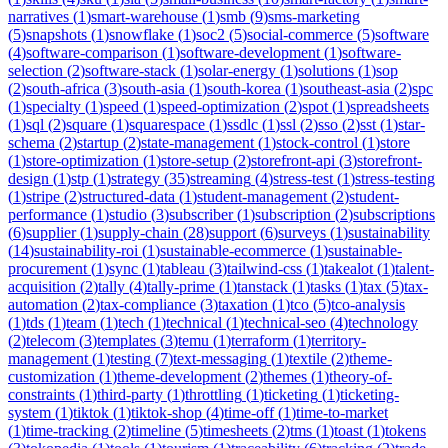
narratives
(
1
)
smart-warehouse
(
1
)
smb
(
9
)
sms-marketing
(
5
)
snapshots
(
1
)
snowflake
(
1
)
soc2
(
5
)
social-commerce
(
5
)
software
(
4
)
software-comparison
(
1
)
software-development
(
1
)
software-
selection
(
2
)
software-stack
(
1
)
solar-energy
(
1
)
solutions
(
1
)
sop
(
2
)
south-africa
(
3
)
south-asia
(
1
)
south-korea
(
1
)
southeast-asia
(
2
)
spc
(
1
)
specialty
(
1
)
speed
(
1
)
speed-optimization
(
2
)
spot
(
1
)
spreadsheets
(
1
)
sql
(
2
)
square
(
1
)
squarespace
(
1
)
ssdlc
(
1
)
ssl
(
2
)
sso
(
2
)
sst
(
1
)
star-
schema
(
2
)
startup
(
2
)
state-management
(
1
)
stock-control
(
1
)
store
(
1
)
store-optimization
(
1
)
store-setup
(
2
)
storefront-api
(
3
)
storefront-
design
(
1
)
stp
(
1
)
strategy
(
35
)
streaming
(
4
)
stress-test
(
1
)
stress-testing
(
1
)
stripe
(
2
)
structured-data
(
1
)
student-management
(
2
)
student-
performance
(
1
)
studio
(
3
)
subscriber
(
1
)
subscription
(
2
)
subscriptions
(
6
)
supplier
(
1
)
supply-chain
(
28
)
support
(
6
)
surveys
(
1
)
sustainability
(
14
)
sustainability-roi
(
1
)
sustainable-ecommerce
(
1
)
sustainable-
procurement
(
1
)
sync
(
1
)
tableau
(
3
)
tailwind-css
(
1
)
takealot
(
1
)
talent-
acquisition
(
2
)
tally
(
4
)
tally-prime
(
1
)
tanstack
(
1
)
tasks
(
1
)
tax
(
5
)
tax-
automation
(
2
)
tax-compliance
(
3
)
taxation
(
1
)
tco
(
5
)
tco-analysis
(
1
)
tds
(
1
)
team
(
1
)
tech
(
1
)
technical
(
1
)
technical-seo
(
4
)
technology
(
2
)
telecom
(
3
)
templates
(
3
)
temu
(
1
)
terraform
(
1
)
territory-
management
(
1
)
testing
(
7
)
text-messaging
(
1
)
textile
(
2
)
theme-
customization
(
1
)
theme-development
(
2
)
themes
(
1
)
theory-of-
constraints
(
1
)
third-party
(
1
)
throttling
(
1
)
ticketing
(
1
)
ticketing-
system
(
1
)
tiktok
(
1
)
tiktok-shop
(
4
)
time-off
(
1
)
time-to-market
(
1
)
time-tracking
(
2
)
timeline
(
5
)
timesheets
(
2
)
tms
(
1
)
toast
(
1
)
tokens