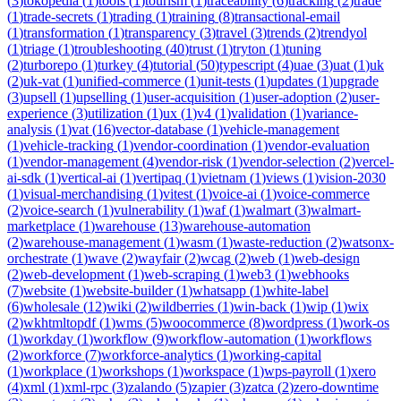
(
3
)
tokopedia
(
1
)
tools
(
1
)
tourism
(
1
)
traceability
(
6
)
tracking
(
2
)
trade
(
1
)
trade-secrets
(
1
)
trading
(
1
)
training
(
8
)
transactional-email
(
1
)
transformation
(
1
)
transparency
(
3
)
travel
(
3
)
trends
(
2
)
trendyol
(
1
)
triage
(
1
)
troubleshooting
(
40
)
trust
(
1
)
tryton
(
1
)
tuning
(
2
)
turborepo
(
1
)
turkey
(
4
)
tutorial
(
50
)
typescript
(
4
)
uae
(
3
)
uat
(
1
)
uk
(
2
)
uk-vat
(
1
)
unified-commerce
(
1
)
unit-tests
(
1
)
updates
(
1
)
upgrade
(
3
)
upsell
(
1
)
upselling
(
1
)
user-acquisition
(
1
)
user-adoption
(
2
)
user-
experience
(
3
)
utilization
(
1
)
ux
(
1
)
v4
(
1
)
validation
(
1
)
variance-
analysis
(
1
)
vat
(
16
)
vector-database
(
1
)
vehicle-management
(
1
)
vehicle-tracking
(
1
)
vendor-coordination
(
1
)
vendor-evaluation
(
1
)
vendor-management
(
4
)
vendor-risk
(
1
)
vendor-selection
(
2
)
vercel-
ai-sdk
(
1
)
vertical-ai
(
1
)
vertipaq
(
1
)
vietnam
(
1
)
views
(
1
)
vision-2030
(
1
)
visual-merchandising
(
1
)
vitest
(
1
)
voice-ai
(
1
)
voice-commerce
(
2
)
voice-search
(
1
)
vulnerability
(
1
)
waf
(
1
)
walmart
(
3
)
walmart-
marketplace
(
1
)
warehouse
(
13
)
warehouse-automation
(
2
)
warehouse-management
(
1
)
wasm
(
1
)
waste-reduction
(
2
)
watsonx-
orchestrate
(
1
)
wave
(
2
)
wayfair
(
2
)
wcag
(
2
)
web
(
1
)
web-design
(
2
)
web-development
(
1
)
web-scraping
(
1
)
web3
(
1
)
webhooks
(
7
)
website
(
1
)
website-builder
(
1
)
whatsapp
(
1
)
white-label
(
6
)
wholesale
(
12
)
wiki
(
2
)
wildberries
(
1
)
win-back
(
1
)
wip
(
1
)
wix
(
2
)
wkhtmltopdf
(
1
)
wms
(
5
)
woocommerce
(
8
)
wordpress
(
1
)
work-os
(
1
)
workday
(
1
)
workflow
(
9
)
workflow-automation
(
1
)
workflows
(
2
)
workforce
(
7
)
workforce-analytics
(
1
)
working-capital
(
1
)
workplace
(
1
)
workshops
(
1
)
workspace
(
1
)
wps-payroll
(
1
)
xero
(
4
)
xml
(
1
)
xml-rpc
(
3
)
zalando
(
5
)
zapier
(
3
)
zatca
(
2
)
zero-downtime