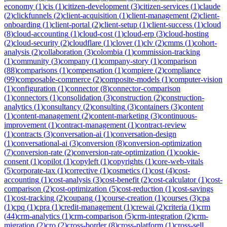
economy
(
1
)
cis
(
1
)
citizen-development
(
3
)
citizen-services
(
1
)
claude
(
2
)
clickfunnels
(
2
)
client-acquisition
(
1
)
client-management
(
2
)
client-
onboarding
(
1
)
client-portal
(
2
)
client-setup
(
1
)
client-success
(
1
)
cloud
(
8
)
cloud-accounting
(
1
)
cloud-cost
(
1
)
cloud-erp
(
3
)
cloud-hosting
(
2
)
cloud-security
(
2
)
cloudflare
(
1
)
clover
(
1
)
clv
(
2
)
cmms
(
1
)
cohort-
analysis
(
2
)
collaboration
(
3
)
colombia
(
1
)
commission-tracking
(
1
)
community
(
3
)
company
(
1
)
company-story
(
1
)
comparison
(
88
)
comparisons
(
1
)
compensation
(
1
)
compiere
(
2
)
compliance
(
99
)
composable-commerce
(
2
)
composite-models
(
1
)
computer-vision
(
1
)
configuration
(
1
)
connector
(
8
)
connector-comparison
(
1
)
connectors
(
1
)
consolidation
(
3
)
construction
(
2
)
construction-
analytics
(
1
)
consultancy
(
2
)
consulting
(
3
)
containers
(
3
)
content
(
1
)
content-management
(
2
)
content-marketing
(
3
)
continuous-
improvement
(
1
)
contract-management
(
1
)
contract-review
(
1
)
contracts
(
3
)
conversation-ai
(
1
)
conversation-design
(
1
)
conversational-ai
(
3
)
conversion
(
8
)
conversion-optimization
(
7
)
conversion-rate
(
2
)
conversion-rate-optimization
(
1
)
cookie-
consent
(
1
)
copilot
(
1
)
copyleft
(
1
)
copyrights
(
1
)
core-web-vitals
(
5
)
corporate-tax
(
1
)
corrective
(
1
)
cosmetics
(
1
)
cost
(
4
)
cost-
accounting
(
1
)
cost-analysis
(
3
)
cost-benefit
(
2
)
cost-calculator
(
1
)
cost-
comparison
(
2
)
cost-optimization
(
5
)
cost-reduction
(
1
)
cost-savings
(
1
)
cost-tracking
(
2
)
coupang
(
1
)
course-creation
(
1
)
courses
(
3
)
cpa
(
1
)
cpq
(
1
)
cpra
(
1
)
credit-management
(
1
)
crewai
(
2
)
criteria
(
1
)
crm
(
44
)
crm-analytics
(
1
)
crm-comparison
(
5
)
crm-integration
(
2
)
crm-
migration
(
2
)
cro
(
2
)
cross-border
(
8
)
cross-platform
(
1
)
cross-sell