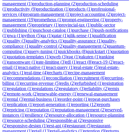
management
(
1
)
production-planning
(
2
)
production-scheduling
(
1
)
productivity
(
9
)
productization
(
1
)
products
(
1
)
professional-
services
(
4
)
program-management
(
1
)
project-accounting
(
2
)
project-
management
(
19
)
prometheus
(
1
)
prompt-engineering
(
1
)
property-
management
(
5
)
proprietary
(
1
)
provincial-tax
(
1
)
public-sector
(
1
)
publishing
(
1
)
punchout-catalog
(
1
)
purchase
(
3
)
push-notifications
(
1
)
pwa
(
1
)
python
(
5
)
qa
(
1
)
qatar
(
1
)
qlik-sense
(
1
)
qualification
(
1
)
quality
(
3
)
quality-analytics
(
1
)
quality-assurance
(
1
)
quality-
compliance
(
1
)
quality-control
(
2
)
quality-management
(
2
)
quantum-
computing
(
1
)
query-tuning
(
1
)
quickbooks
(
8
)
quickstart
(
1
)
quotation
(
1
)
quotation-templates
(
1
)
qweb
(
3
)
rag
(
1
)
rakuten
(
1
)
ranking
(
1
)
ransomware
(
1
)
rate-limiting
(
3
)
rdl
(
1
)
react
(
8
)
react-19
(
2
)
react-
email
(
1
)
react-native
(
1
)
react-query
(
1
)
real-estate
(
5
)
real-estate-
analytics
(
1
)
real-time
(
4
)
recharts
(
1
)
recipe-management
(
1
)
recommendations
(
1
)
reconciliation
(
1
)
recruitment
(
6
)
recurring-
billing
(
1
)
recurring-revenue
(
5
)
redis
(
2
)
refurbished
(
1
)
registration
(
1
)
regulation
(
1
)
regulations
(
2
)
regulatory
(
3
)
reliability
(
2
)
remix
(
2
)
remote-work
(
2
)
renewable-energy
(
1
)
renewal-management
(
1
)
rental
(
3
)
rental-business
(
1
)
reorder-point
(
1
)
repeat-purchases
(
1
)
replication
(
1
)
report-generation
(
1
)
reporting
(
12
)
reports
(
3
)
repricing
(
1
)
reputation
(
1
)
reputation-management
(
2
)
reserved-
instances
(
1
)
resilience
(
2
)
resource-allocation
(
1
)
resource-planning
(
1
)
resource-scheduling
(
2
)
responsible-ai
(
2
)
responsive
(
2
)
responsive-design
(
1
)
rest-api
(
4
)
restaurant
(
5
)
restaurant-
management
(
1
)
retail
(
13
)
retail-analytics
(
1
)
retention
(
9
)
returns