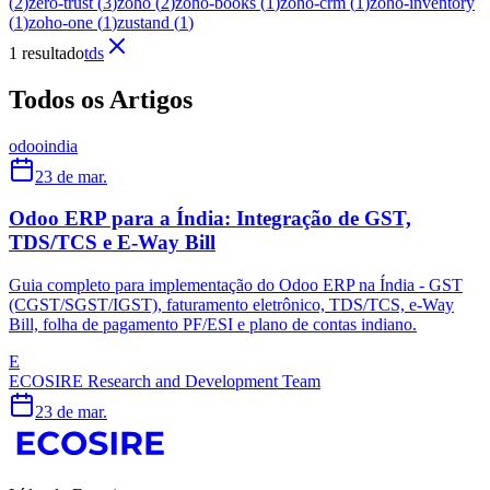
(
2
)
zero-trust
(
3
)
zoho
(
2
)
zoho-books
(
1
)
zoho-crm
(
1
)
zoho-inventory
(
1
)
zoho-one
(
1
)
zustand
(
1
)
1 resultado
tds
Todos os Artigos
odoo
india
23 de mar.
Odoo ERP para a Índia: Integração de GST,
TDS/TCS e E-Way Bill
Guia completo para implementação do Odoo ERP na Índia - GST
(CGST/SGST/IGST), faturamento eletrônico, TDS/TCS, e-Way
Bill, folha de pagamento PF/ESI e plano de contas indiano.
E
ECOSIRE Research and Development Team
23 de mar.