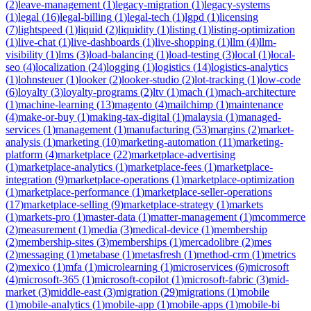
(
2
)
leave-management
(
1
)
legacy-migration
(
1
)
legacy-systems
(
1
)
legal
(
16
)
legal-billing
(
1
)
legal-tech
(
1
)
lgpd
(
1
)
licensing
(
7
)
lightspeed
(
1
)
liquid
(
2
)
liquidity
(
1
)
listing
(
1
)
listing-optimization
(
1
)
live-chat
(
1
)
live-dashboards
(
1
)
live-shopping
(
1
)
llm
(
4
)
llm-
visibility
(
1
)
lms
(
3
)
load-balancing
(
1
)
load-testing
(
3
)
local
(
1
)
local-
seo
(
4
)
localization
(
24
)
logging
(
1
)
logistics
(
14
)
logistics-analytics
(
1
)
lohnsteuer
(
1
)
looker
(
2
)
looker-studio
(
2
)
lot-tracking
(
1
)
low-code
(
6
)
loyalty
(
3
)
loyalty-programs
(
2
)
ltv
(
1
)
mach
(
1
)
mach-architecture
(
1
)
machine-learning
(
13
)
magento
(
4
)
mailchimp
(
1
)
maintenance
(
4
)
make-or-buy
(
1
)
making-tax-digital
(
1
)
malaysia
(
1
)
managed-
services
(
1
)
management
(
1
)
manufacturing
(
53
)
margins
(
2
)
market-
analysis
(
1
)
marketing
(
10
)
marketing-automation
(
11
)
marketing-
platform
(
4
)
marketplace
(
22
)
marketplace-advertising
(
1
)
marketplace-analytics
(
1
)
marketplace-fees
(
1
)
marketplace-
integration
(
9
)
marketplace-operations
(
1
)
marketplace-optimization
(
1
)
marketplace-performance
(
1
)
marketplace-seller-operations
(
17
)
marketplace-selling
(
9
)
marketplace-strategy
(
1
)
markets
(
1
)
markets-pro
(
1
)
master-data
(
1
)
matter-management
(
1
)
mcommerce
(
2
)
measurement
(
1
)
media
(
3
)
medical-device
(
1
)
membership
(
2
)
membership-sites
(
3
)
memberships
(
1
)
mercadolibre
(
2
)
mes
(
2
)
messaging
(
1
)
metabase
(
1
)
metasfresh
(
1
)
method-crm
(
1
)
metrics
(
2
)
mexico
(
1
)
mfa
(
1
)
microlearning
(
1
)
microservices
(
6
)
microsoft
(
4
)
microsoft-365
(
1
)
microsoft-copilot
(
1
)
microsoft-fabric
(
3
)
mid-
market
(
3
)
middle-east
(
3
)
migration
(
29
)
migrations
(
1
)
mobile
(
1
)
mobile-analytics
(
1
)
mobile-app
(
1
)
mobile-apps
(
1
)
mobile-bi