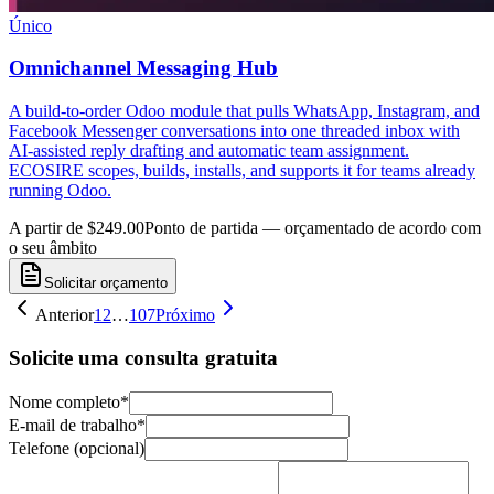
Único
Omnichannel Messaging Hub
A build-to-order Odoo module that pulls WhatsApp, Instagram, and
Facebook Messenger conversations into one threaded inbox with
AI-assisted reply drafting and automatic team assignment.
ECOSIRE scopes, builds, installs, and supports it for teams already
running Odoo.
A partir de $249.00
Ponto de partida — orçamentado de acordo com
o seu âmbito
Solicitar orçamento
Anterior
1
2
…
107
Próximo
Solicite uma consulta gratuita
Nome completo
*
E-mail de trabalho
*
Telefone (opcional)