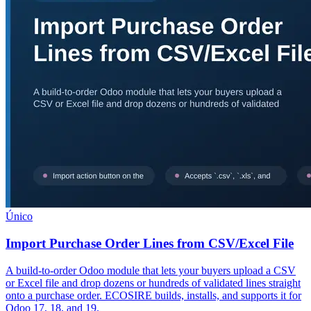
Único
Import Purchase Order Lines from CSV/Excel File
A build-to-order Odoo module that lets your buyers upload a CSV
or Excel file and drop dozens or hundreds of validated lines straight
onto a purchase order. ECOSIRE builds, installs, and supports it for
Odoo 17, 18, and 19.