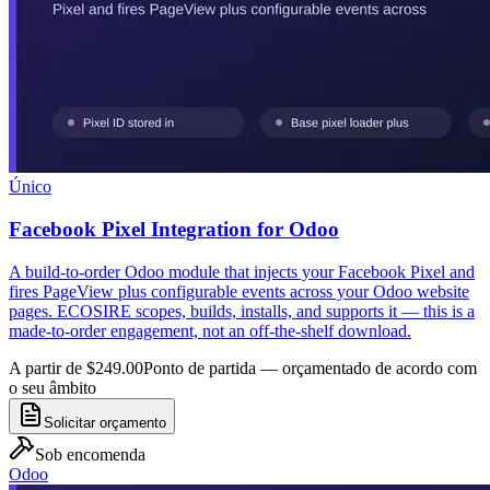
Único
Facebook Pixel Integration for Odoo
A build-to-order Odoo module that injects your Facebook Pixel and
fires PageView plus configurable events across your Odoo website
pages. ECOSIRE scopes, builds, installs, and supports it — this is a
made-to-order engagement, not an off-the-shelf download.
A partir de $249.00
Ponto de partida — orçamentado de acordo com
o seu âmbito
Solicitar orçamento
Sob encomenda
Odoo