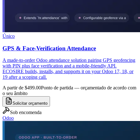
Único
GPS & Face-Verification Attendance
A made-to-order Odoo attendance solution pairing GPS geofencing
with PIN plus face verification and a mobile-friendly API.
ECOSIRE builds, installs, and supports it on your Odoo 17, 18, or
19 after a scoping call.
A partir de $499.00
Ponto de partida — orçamentado de acordo com
o seu âmbito
Solicitar orçamento
Sob encomenda
Odoo