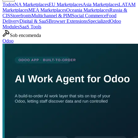
Todos
NA Marketplaces
EU Marketplaces
Asia Marketplaces
LATAM
Marketplaces
MEA Marketplaces
Oceania Marketplaces
Russia &
CIS
Storefronts
Multichannel & PIM
Social Commerce
Food
Delivery
Digital & SaaS
Browser Extensions
Specialized
Odoo
Modules
SaaS Tools
Sob encomenda
Odoo