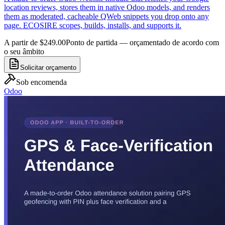
location reviews, stores them in native Odoo models, and renders
them as moderated, cacheable QWeb snippets you drop onto any
page. ECOSIRE scopes, builds, installs, and supports it.
A partir de $249.00
Ponto de partida — orçamentado de acordo com
o seu âmbito
Solicitar orçamento
Sob encomenda
Odoo