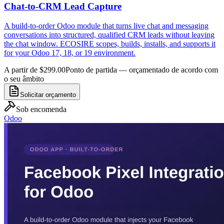
Chat-to-CRM Lead Capture
A build-to-order Odoo module that turns live chat and messaging
conversations into structured, qualified CRM leads without leaving
the chat window. ECOSIRE scopes, builds, installs, and supports it
for your Odoo 17, 18, or 19 environment.
A partir de $299.00
Ponto de partida — orçamentado de acordo com
o seu âmbito
Solicitar orçamento
Sob encomenda
Odoo