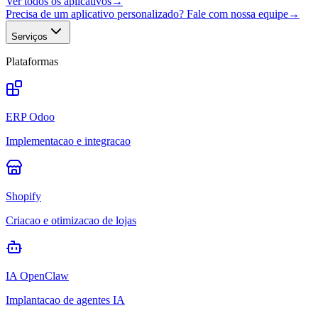
Ver todos os aplicativos
→
Precisa de um aplicativo personalizado? Fale com nossa equipe
→
Serviços
Plataformas
ERP Odoo
Implementacao e integracao
Shopify
Criacao e otimizacao de lojas
IA OpenClaw
Implantacao de agentes IA