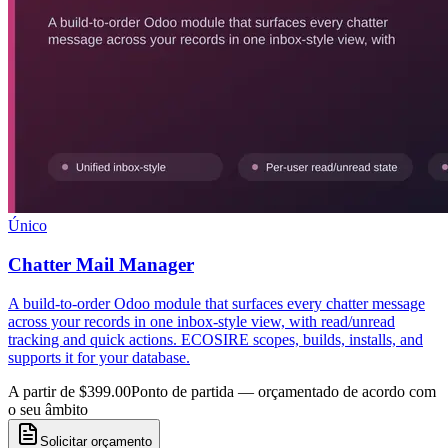
Único
Chatter Mail Manager
A build-to-order Odoo module that surfaces every chatter message
across your records in one inbox-style view, with read/unread
tracking and quick actions. ECOSIRE scopes, builds, installs, and
supports it for your database.
A partir de $399.00
Ponto de partida — orçamentado de acordo com
o seu âmbito
Solicitar orçamento