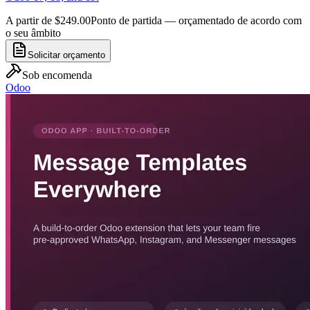
A partir de $249.00
Ponto de partida — orçamentado de acordo com
o seu âmbito
Solicitar orçamento
Sob encomenda
Odoo