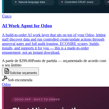
Único
AI Work Agent for Odoo
A build-to-order AI work layer that sits on top of your Odoo, letting
staff discover data and run controlled create/update actions through
approval gates and full audit logging. ECOSIRE scopes, builds,
installs, and supports it for you — this is a made-to-order
engagement, not an instant download.
A partir de $299.00
Ponto de partida — orçamentado de acordo com
o seu âmbito
Solicitar orçamento
Sob encomenda
Odoo