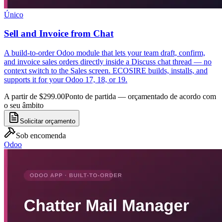
Único
Sell and Invoice from Chat
A build-to-order Odoo module that lets your team draft, confirm,
and invoice sales orders directly inside a Discuss chat thread — no
context switch to the Sales screen. ECOSIRE builds, installs, and
supports it for your Odoo 17, 18, or 19.
A partir de $299.00
Ponto de partida — orçamentado de acordo com
o seu âmbito
Solicitar orçamento
Sob encomenda
Odoo