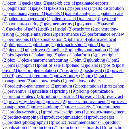
(
1
)
ozon
(
1
)
packaging
(
2
)
page-objects
(
1
)
paginated-reports
(
1
)
pagination
(
1
)
pajak
(
1
)
pakistan
(
2
)
paperless
(
1
)
parts-distribution
(
1
)
parts-management
(
1
)
patents
(
1
)
patient-analytics
(
1
)
patient-care
(
2
)
patient-management
(
1
)
patient-recall
(
1
)
patterns
(
5
)
payment
(
1
)
payment-security
(
2
)
payment-terms
(
1
)
payments
(
5
)
payroll
(
18
)
pci-dss
(
4
)
pdf
(
2
)
pdfkit
(
1
)
pdpl
(
2
)
peachtree
(
2
)
penetration-
testing
(
1
)
people-analytics
(
2
)
performance
(
25
)
performance-review
(
1
)
permissions
(
1
)
personalization
(
5
)
pharma
(
4
)
pharmaceutical
(
2
)
philippines
(
1
)
phishing
(
1
)
pick-pack-ship
(
1
)
pim
(
1
)
pipa
(
1
)
pipeda
(
1
)
pipedrive
(
2
)
pipeline
(
9
)
pipeline-automation
(
1
)
pipl
(
1
)
pixel-perfect
(
1
)
planning
(
9
)
plans
(
1
)
platform
(
3
)
playwright
(
2
)
plex
(
1
)
plex-smart-manufacturing
(
1
)
plm
(
2
)
plumbing
(
1
)
pm2
(
1
)
pms
(
1
)
pnpm
(
1
)
point-of-sale
(
3
)
poland
(
3
)
polaris
(
1
)
pos
(
9
)
post-
brexit
(
1
)
post-implementation
(
2
)
postgres
(
2
)
postgresql
(
10
)
power-
bi
(
79
)
power-bi-premium
(
1
)
power-query
(
1
)
ppc
(
1
)
practice-
management
(
2
)
precious-metals
(
1
)
predictive-analytics
(
4
)
predictive-maintenance
(
2
)
premium
(
2
)
preparation
(
1
)
prestashop
(
1
)
preventive
(
1
)
pricelists
(
1
)
pricing
(
19
)
pricing-optimization
(
1
)
pricing-strategy
(
3
)
printing
(
1
)
prisma
(
1
)
privacy
(
12
)
privacy-act
(
1
)
privacy-by-design
(
1
)
process
(
2
)
process-improvement
(
1
)
process-
management
(
1
)
process-mining
(
1
)
process-safety
(
1
)
procurement
(
11
)
product-costing
(
1
)
product-descriptions
(
1
)
product-management
(
2
)
product-mapping
(
1
)
product-optimization
(
1
)
product-pages
(
1
)
product-photography
(
1
)
product-recommendations
(
1
)
product-
visualization
(
1
)
production
(
7
)
production-dashboards
(
1
)
production-