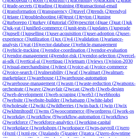
(
3
)
tokopedia
(
1
)
tools
(
1
)
tourism
(
1
)
traceability
(
6
)
tracking
(
2
)
trade
(
1
)
trade-secrets
(
1
)
trading
(
1
)
training
(
8
)
transactional-email
(
1
)
transformation
(
1
)
transparency
(
3
)
travel
(
3
)
trends
(
2
)
trendyol
(
1
)
triage
(
1
)
troubleshooting
(
40
)
trust
(
1
)
tryton
(
1
)
tuning
(
2
)
turborepo
(
1
)
turkey
(
4
)
tutorial
(
50
)
typescript
(
4
)
uae
(
3
)
uat
(
1
)
uk
(
2
)
uk-vat
(
1
)
unified-commerce
(
1
)
unit-tests
(
1
)
updates
(
1
)
upgrade
(
3
)
upsell
(
1
)
upselling
(
1
)
user-acquisition
(
1
)
user-adoption
(
2
)
user-
experience
(
3
)
utilization
(
1
)
ux
(
1
)
v4
(
1
)
validation
(
1
)
variance-
analysis
(
1
)
vat
(
16
)
vector-database
(
1
)
vehicle-management
(
1
)
vehicle-tracking
(
1
)
vendor-coordination
(
1
)
vendor-evaluation
(
1
)
vendor-management
(
4
)
vendor-risk
(
1
)
vendor-selection
(
2
)
vercel-
ai-sdk
(
1
)
vertical-ai
(
1
)
vertipaq
(
1
)
vietnam
(
1
)
views
(
1
)
vision-2030
(
1
)
visual-merchandising
(
1
)
vitest
(
1
)
voice-ai
(
1
)
voice-commerce
(
2
)
voice-search
(
1
)
vulnerability
(
1
)
waf
(
1
)
walmart
(
3
)
walmart-
marketplace
(
1
)
warehouse
(
13
)
warehouse-automation
(
2
)
warehouse-management
(
1
)
wasm
(
1
)
waste-reduction
(
2
)
watsonx-
orchestrate
(
1
)
wave
(
2
)
wayfair
(
2
)
wcag
(
2
)
web
(
1
)
web-design
(
2
)
web-development
(
1
)
web-scraping
(
1
)
web3
(
1
)
webhooks
(
7
)
website
(
1
)
website-builder
(
1
)
whatsapp
(
1
)
white-label
(
6
)
wholesale
(
12
)
wiki
(
2
)
wildberries
(
1
)
win-back
(
1
)
wip
(
1
)
wix
(
2
)
wkhtmltopdf
(
1
)
wms
(
5
)
woocommerce
(
8
)
wordpress
(
1
)
work-os
(
1
)
workday
(
1
)
workflow
(
9
)
workflow-automation
(
1
)
workflows
(
2
)
workforce
(
7
)
workforce-analytics
(
1
)
working-capital
(
1
)
workplace
(
1
)
workshops
(
1
)
workspace
(
1
)
wps-payroll
(
1
)
xero
(
4
)
xml
(
1
)
xml-rpc
(
3
)
zalando
(
5
)
zapier
(
3
)
zatca
(
2
)
zero-downtime