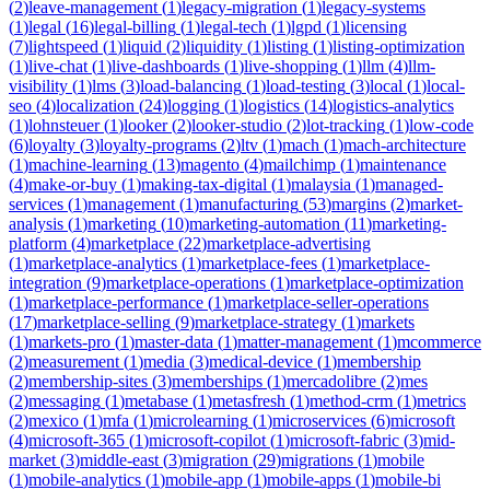
(
2
)
leave-management
(
1
)
legacy-migration
(
1
)
legacy-systems
(
1
)
legal
(
16
)
legal-billing
(
1
)
legal-tech
(
1
)
lgpd
(
1
)
licensing
(
7
)
lightspeed
(
1
)
liquid
(
2
)
liquidity
(
1
)
listing
(
1
)
listing-optimization
(
1
)
live-chat
(
1
)
live-dashboards
(
1
)
live-shopping
(
1
)
llm
(
4
)
llm-
visibility
(
1
)
lms
(
3
)
load-balancing
(
1
)
load-testing
(
3
)
local
(
1
)
local-
seo
(
4
)
localization
(
24
)
logging
(
1
)
logistics
(
14
)
logistics-analytics
(
1
)
lohnsteuer
(
1
)
looker
(
2
)
looker-studio
(
2
)
lot-tracking
(
1
)
low-code
(
6
)
loyalty
(
3
)
loyalty-programs
(
2
)
ltv
(
1
)
mach
(
1
)
mach-architecture
(
1
)
machine-learning
(
13
)
magento
(
4
)
mailchimp
(
1
)
maintenance
(
4
)
make-or-buy
(
1
)
making-tax-digital
(
1
)
malaysia
(
1
)
managed-
services
(
1
)
management
(
1
)
manufacturing
(
53
)
margins
(
2
)
market-
analysis
(
1
)
marketing
(
10
)
marketing-automation
(
11
)
marketing-
platform
(
4
)
marketplace
(
22
)
marketplace-advertising
(
1
)
marketplace-analytics
(
1
)
marketplace-fees
(
1
)
marketplace-
integration
(
9
)
marketplace-operations
(
1
)
marketplace-optimization
(
1
)
marketplace-performance
(
1
)
marketplace-seller-operations
(
17
)
marketplace-selling
(
9
)
marketplace-strategy
(
1
)
markets
(
1
)
markets-pro
(
1
)
master-data
(
1
)
matter-management
(
1
)
mcommerce
(
2
)
measurement
(
1
)
media
(
3
)
medical-device
(
1
)
membership
(
2
)
membership-sites
(
3
)
memberships
(
1
)
mercadolibre
(
2
)
mes
(
2
)
messaging
(
1
)
metabase
(
1
)
metasfresh
(
1
)
method-crm
(
1
)
metrics
(
2
)
mexico
(
1
)
mfa
(
1
)
microlearning
(
1
)
microservices
(
6
)
microsoft
(
4
)
microsoft-365
(
1
)
microsoft-copilot
(
1
)
microsoft-fabric
(
3
)
mid-
market
(
3
)
middle-east
(
3
)
migration
(
29
)
migrations
(
1
)
mobile
(
1
)
mobile-analytics
(
1
)
mobile-app
(
1
)
mobile-apps
(
1
)
mobile-bi