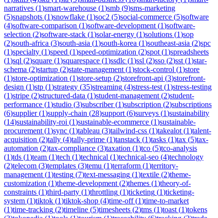
narratives
(
1
)
smart-warehouse
(
1
)
smb
(
9
)
sms-marketing
(
5
)
snapshots
(
1
)
snowflake
(
1
)
soc2
(
5
)
social-commerce
(
5
)
software
(
4
)
software-comparison
(
1
)
software-development
(
1
)
software-
selection
(
2
)
software-stack
(
1
)
solar-energy
(
1
)
solutions
(
1
)
sop
(
2
)
south-africa
(
3
)
south-asia
(
1
)
south-korea
(
1
)
southeast-asia
(
2
)
spc
(
1
)
specialty
(
1
)
speed
(
1
)
speed-optimization
(
2
)
spot
(
1
)
spreadsheets
(
1
)
sql
(
2
)
square
(
1
)
squarespace
(
1
)
ssdlc
(
1
)
ssl
(
2
)
sso
(
2
)
sst
(
1
)
star-
schema
(
2
)
startup
(
2
)
state-management
(
1
)
stock-control
(
1
)
store
(
1
)
store-optimization
(
1
)
store-setup
(
2
)
storefront-api
(
3
)
storefront-
design
(
1
)
stp
(
1
)
strategy
(
35
)
streaming
(
4
)
stress-test
(
1
)
stress-testing
(
1
)
stripe
(
2
)
structured-data
(
1
)
student-management
(
2
)
student-
performance
(
1
)
studio
(
3
)
subscriber
(
1
)
subscription
(
2
)
subscriptions
(
6
)
supplier
(
1
)
supply-chain
(
28
)
support
(
6
)
surveys
(
1
)
sustainability
(
14
)
sustainability-roi
(
1
)
sustainable-ecommerce
(
1
)
sustainable-
procurement
(
1
)
sync
(
1
)
tableau
(
3
)
tailwind-css
(
1
)
takealot
(
1
)
talent-
acquisition
(
2
)
tally
(
4
)
tally-prime
(
1
)
tanstack
(
1
)
tasks
(
1
)
tax
(
5
)
tax-
automation
(
2
)
tax-compliance
(
3
)
taxation
(
1
)
tco
(
5
)
tco-analysis
(
1
)
tds
(
1
)
team
(
1
)
tech
(
1
)
technical
(
1
)
technical-seo
(
4
)
technology
(
2
)
telecom
(
3
)
templates
(
3
)
temu
(
1
)
terraform
(
1
)
territory-
management
(
1
)
testing
(
7
)
text-messaging
(
1
)
textile
(
2
)
theme-
customization
(
1
)
theme-development
(
2
)
themes
(
1
)
theory-of-
constraints
(
1
)
third-party
(
1
)
throttling
(
1
)
ticketing
(
1
)
ticketing-
system
(
1
)
tiktok
(
1
)
tiktok-shop
(
4
)
time-off
(
1
)
time-to-market
(
1
)
time-tracking
(
2
)
timeline
(
5
)
timesheets
(
2
)
tms
(
1
)
toast
(
1
)
tokens