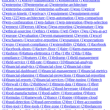
efficiency
(
1
)
energy-management
(
1
)
engagement
(
1
)
enrollment
(
2
)
enterprise
(
39
)
enterprise-ai
(
2
)
enterprise-architecture
(
1
)
enterprise-content
(
1
)
enterprise-software
(
1
)
eoq
(
1
)
epicor
(
2
)
epicor-kinetic
(
1
)
eprivacy
(
1
)
equipment
(
2
)
equipment-rental
(
2
)
erp
(
225
)
erp-architecture
(
1
)
erp-automation
(
1
)
erp-comparison
(
9
)
erp-configuration
(
1
)
erp-failure
(
1
)
erp-integration
(
8
)
erp-selection
(
2
)
erpnext
(
18
)
errors
(
40
)
esg
(
5
)
esg-reporting
(
2
)
esignature
(
1
)
eta
(
2
)
ethical-sourcing
(
1
)
ethics
(
1
)
etims
(
1
)
etl
(
5
)
etsy
(
3
)
eu
(
2
)
eu-ai-act
(
1
)
europe
(
2
)
evaluation
(
3
)
event-management
(
2
)
events
(
1
)
excel
(
3
)
exchanges
(
1
)
executive-reporting
(
1
)
expansion
(
1
)
expectations
(
1
)
expo
(
1
)
export-compliance
(
1
)
extensibility
(
2
)
fabric
(
1
)
facebook
(
1
)
facebook-shops
(
1
)
factory-floor
(
1
)
faire
(
1
)
farm-management
(
1
)
fashion
(
6
)
fattura-elettronica
(
1
)
fba
(
1
)
fbr
(
2
)
fda
(
1
)
fda-
compliance
(
3
)
features
(
1
)
fec
(
1
)
fedramp
(
1
)
field-management
(
1
)
field-service
(
1
)
fill-rate
(
1
)
finance
(
10
)
financial-analysis
(
2
)
financial-analytics
(
2
)
financial-close
(
2
)
financial-crime
(
1
)
financial-dashboard
(
1
)
financial-management
(
1
)
financial-metrics
(
1
)
financial-planning
(
1
)
financial-projections
(
1
)
financial-reporting
(
4
)
financial-reports
(
2
)
financial-services
(
3
)
fine-tuning
(
1
)
fintech
(
3
)
firewall
(
1
)
firs
(
2
)
fishbowl
(
1
)
fitment-data
(
1
)
fitness
(
1
)
fleet
(
1
)
fleet-management
(
1
)
flipkart
(
2
)
food-beverage
(
4
)
food-cost
(
1
)
food-manufacturing
(
1
)
food-safety
(
1
)
forecasting
(
9
)
forex
(
1
)
formulas
(
1
)
framework
(
2
)
france
(
1
)
frappe
(
4
)
frappe-cloud
(
1
)
fraud-detection
(
2
)
fraud-prevention
(
2
)
free
(
1
)
free-accounting
(
1
)
free-tool
(
1
)
free-tools
(
1
)
free-zone
(
1
)
freelancer
(
2
)
freelancers