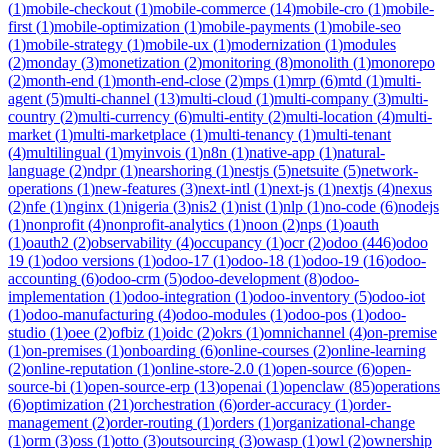
(
1
)
mobile-checkout
(
1
)
mobile-commerce
(
14
)
mobile-cro
(
1
)
mobile-
first
(
1
)
mobile-optimization
(
1
)
mobile-payments
(
1
)
mobile-seo
(
1
)
mobile-strategy
(
1
)
mobile-ux
(
1
)
modernization
(
1
)
modules
(
2
)
monday
(
3
)
monetization
(
2
)
monitoring
(
8
)
monolith
(
1
)
monorepo
(
2
)
month-end
(
1
)
month-end-close
(
2
)
mps
(
1
)
mrp
(
6
)
mtd
(
1
)
multi-
agent
(
5
)
multi-channel
(
13
)
multi-cloud
(
1
)
multi-company
(
3
)
multi-
country
(
2
)
multi-currency
(
6
)
multi-entity
(
2
)
multi-location
(
4
)
multi-
market
(
1
)
multi-marketplace
(
1
)
multi-tenancy
(
1
)
multi-tenant
(
4
)
multilingual
(
1
)
myinvois
(
1
)
n8n
(
1
)
native-app
(
1
)
natural-
language
(
2
)
ndpr
(
1
)
nearshoring
(
1
)
nestjs
(
5
)
netsuite
(
5
)
network-
operations
(
1
)
new-features
(
3
)
next-intl
(
1
)
next-js
(
1
)
nextjs
(
4
)
nexus
(
2
)
nfe
(
1
)
nginx
(
1
)
nigeria
(
3
)
nis2
(
1
)
nist
(
1
)
nlp
(
1
)
no-code
(
6
)
nodejs
(
1
)
nonprofit
(
4
)
nonprofit-analytics
(
1
)
noon
(
2
)
nps
(
1
)
oauth
(
1
)
oauth2
(
2
)
observability
(
4
)
occupancy
(
1
)
ocr
(
2
)
odoo
(
446
)
odoo
19
(
1
)
odoo versions
(
1
)
odoo-17
(
1
)
odoo-18
(
1
)
odoo-19
(
16
)
odoo-
accounting
(
6
)
odoo-crm
(
5
)
odoo-development
(
8
)
odoo-
implementation
(
1
)
odoo-integration
(
1
)
odoo-inventory
(
5
)
odoo-iot
(
1
)
odoo-manufacturing
(
4
)
odoo-modules
(
1
)
odoo-pos
(
1
)
odoo-
studio
(
1
)
oee
(
2
)
ofbiz
(
1
)
oidc
(
2
)
okrs
(
1
)
omnichannel
(
4
)
on-premise
(
1
)
on-premises
(
1
)
onboarding
(
6
)
online-courses
(
2
)
online-learning
(
2
)
online-reputation
(
1
)
online-store-2.0
(
1
)
open-source
(
6
)
open-
source-bi
(
1
)
open-source-erp
(
13
)
openai
(
1
)
openclaw
(
85
)
operations
(
6
)
optimization
(
21
)
orchestration
(
6
)
order-accuracy
(
1
)
order-
management
(
2
)
order-routing
(
1
)
orders
(
1
)
organizational-change
(
1
)
orm
(
3
)
oss
(
1
)
otto
(
3
)
outsourcing
(
3
)
owasp
(
1
)
owl
(
2
)
ownership