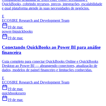
QuickBooks, cobrindo recursos, preços, integrações, escalabilidade
e qual plataforma atende às suas necessidades de negócios.
E
ECOSIRE Research and Development Team
19 de mar.
power-bi
quickbooks
19 de mar.
Conectando QuickBooks ao Power BI para análise
financeira
Guia completo para conectar QuickBooks Online e QuickBooks
Desktop ao Power BI — abrangendo conectores, atualização de
dados, modelos de painel financeiro e limitações conhecidas.
E
ECOSIRE Research and Development Team
19 de mar.
quickbooks
xero
19 de mar.