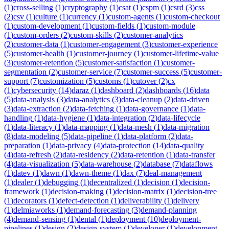
(
1
)
cross-selling
(
1
)
cryptography
(
1
)
csat
(
1
)
cspm
(
1
)
csrd
(
3
)
css
(
2
)
csv
(
1
)
culture
(
1
)
currency
(
1
)
custom-agents
(
1
)
custom-checkout
(
1
)
custom-development
(
1
)
custom-fields
(
1
)
custom-module
(
1
)
custom-orders
(
2
)
custom-skills
(
2
)
customer-analytics
(
2
)
customer-data
(
1
)
customer-engagement
(
3
)
customer-experience
(
5
)
customer-health
(
1
)
customer-journey
(
1
)
customer-lifetime-value
(
3
)
customer-retention
(
5
)
customer-satisfaction
(
1
)
customer-
segmentation
(
2
)
customer-service
(
7
)
customer-success
(
5
)
customer-
support
(
7
)
customization
(
5
)
customs
(
1
)
cutover
(
2
)
cx
(
1
)
cybersecurity
(
14
)
daraz
(
1
)
dashboard
(
2
)
dashboards
(
16
)
data
(
5
)
data-analysis
(
3
)
data-analytics
(
3
)
data-cleanup
(
2
)
data-driven
(
3
)
data-extraction
(
2
)
data-fetching
(
1
)
data-governance
(
1
)
data-
handling
(
1
)
data-hygiene
(
1
)
data-integration
(
2
)
data-lifecycle
(
1
)
data-literacy
(
1
)
data-mapping
(
1
)
data-mesh
(
1
)
data-migration
(
8
)
data-modeling
(
5
)
data-pipeline
(
1
)
data-platform
(
2
)
data-
preparation
(
1
)
data-privacy
(
4
)
data-protection
(
14
)
data-quality
(
4
)
data-refresh
(
2
)
data-residency
(
2
)
data-retention
(
1
)
data-transfer
(
4
)
data-visualization
(
5
)
data-warehouse
(
2
)
database
(
7
)
dataflows
(
1
)
datev
(
1
)
dawn
(
1
)
dawn-theme
(
1
)
dax
(
7
)
deal-management
(
1
)
dealer
(
1
)
debugging
(
1
)
decentralized
(
1
)
decision
(
1
)
decision-
framework
(
1
)
decision-making
(
1
)
decision-matrix
(
1
)
decision-tree
(
1
)
decorators
(
1
)
defect-detection
(
1
)
deliverability
(
1
)
delivery
(
1
)
delmiaworks
(
1
)
demand-forecasting
(
3
)
demand-planning
(
4
)
demand-sensing
(
1
)
dental
(
1
)
deployment
(
10
)
deployment-
pipelines
(
1
)
design
(
2
)
design-system
(
1
)
developer
(
1
)
development