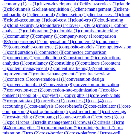
economy
(
1
)
cis
(
1
)
citizen-development
(
3
)
citizen-services
(
1
)
claude
(
2
)
clickfunnels
(
2
)
client-acquisition
(
1
)
client-management
(
2
)
client-
onboarding
(
1
)
client-portal
(
2
)
client-setup
(
1
)
client-success
(
1
)
cloud
(
8
)
cloud-accounting
(
1
)
cloud-cost
(
1
)
cloud-erp
(
3
)
cloud-hosting
(
2
)
cloud-security
(
2
)
cloudflare
(
1
)
clover
(
1
)
clv
(
2
)
cmms
(
1
)
cohort-
analysis
(
2
)
collaboration
(
3
)
colombia
(
1
)
commission-tracking
(
1
)
community
(
3
)
company
(
1
)
company-story
(
1
)
comparison
(
88
)
comparisons
(
1
)
compensation
(
1
)
compiere
(
2
)
compliance
(
99
)
composable-commerce
(
2
)
composite-models
(
1
)
computer-vision
(
1
)
configuration
(
1
)
connector
(
8
)
connector-comparison
(
1
)
connectors
(
1
)
consolidation
(
3
)
construction
(
2
)
construction-
analytics
(
1
)
consultancy
(
2
)
consulting
(
3
)
containers
(
3
)
content
(
1
)
content-management
(
2
)
content-marketing
(
3
)
continuous-
improvement
(
1
)
contract-management
(
1
)
contract-review
(
1
)
contracts
(
3
)
conversation-ai
(
1
)
conversation-design
(
1
)
conversational-ai
(
3
)
conversion
(
8
)
conversion-optimization
(
7
)
conversion-rate
(
2
)
conversion-rate-optimization
(
1
)
cookie-
consent
(
1
)
copilot
(
1
)
copyleft
(
1
)
copyrights
(
1
)
core-web-vitals
(
5
)
corporate-tax
(
1
)
corrective
(
1
)
cosmetics
(
1
)
cost
(
4
)
cost-
accounting
(
1
)
cost-analysis
(
3
)
cost-benefit
(
2
)
cost-calculator
(
1
)
cost-
comparison
(
2
)
cost-optimization
(
5
)
cost-reduction
(
1
)
cost-savings
(
1
)
cost-tracking
(
2
)
coupang
(
1
)
course-creation
(
1
)
courses
(
3
)
cpa
(
1
)
cpq
(
1
)
cpra
(
1
)
credit-management
(
1
)
crewai
(
2
)
criteria
(
1
)
crm
(
44
)
crm-analytics
(
1
)
crm-comparison
(
5
)
crm-integration
(
2
)
crm-
migration
(
2
)
cro
(
2
)
cross-border
(
8
)
cross-platform
(
1
)
cross-sell