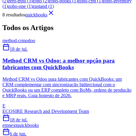
(
2
)
zero-trust
(
3
)
zoho
(
2
)
zoho-books
(
1
)
zoho-crm
(
1
)
zoho-inventory
(
1
)
zoho-one
(
1
)
zustand
(
1
)
8 resultados
quickbooks
Todos os Artigos
method-crm
odoo
18 de jul.
Method CRM vs Odoo: a melhor opção para
fabricantes com QuickBooks
Method CRM vs Odoo para fabricantes com QuickBooks: um
CRM complementar com sincronização bidirecional com o
QuickBooks ou um ERP completo com BoMs, ordens de produção
e MRP reais. Guia honesto de 2026.
E
ECOSIRE Research and Development Team
18 de jul.
erpnext
quickbooks
6 de jun.