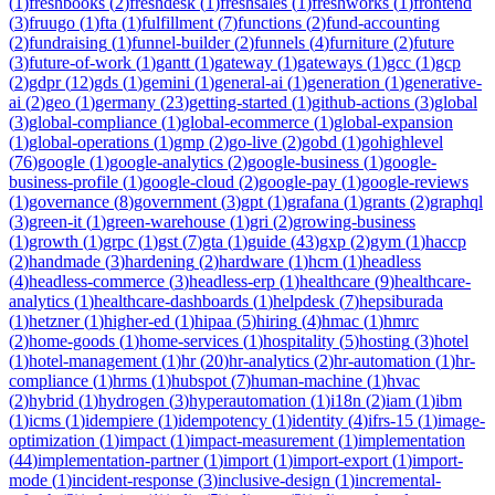
(
1
)
freshbooks
(
2
)
freshdesk
(
1
)
freshsales
(
1
)
freshworks
(
1
)
frontend
(
3
)
fruugo
(
1
)
fta
(
1
)
fulfillment
(
7
)
functions
(
2
)
fund-accounting
(
2
)
fundraising
(
1
)
funnel-builder
(
2
)
funnels
(
4
)
furniture
(
2
)
future
(
3
)
future-of-work
(
1
)
gantt
(
1
)
gateway
(
1
)
gateways
(
1
)
gcc
(
1
)
gcp
(
2
)
gdpr
(
12
)
gds
(
1
)
gemini
(
1
)
general-ai
(
1
)
generation
(
1
)
generative-
ai
(
2
)
geo
(
1
)
germany
(
23
)
getting-started
(
1
)
github-actions
(
3
)
global
(
3
)
global-compliance
(
1
)
global-ecommerce
(
1
)
global-expansion
(
1
)
global-operations
(
1
)
gmp
(
2
)
go-live
(
2
)
gobd
(
1
)
gohighlevel
(
76
)
google
(
1
)
google-analytics
(
2
)
google-business
(
1
)
google-
business-profile
(
1
)
google-cloud
(
2
)
google-pay
(
1
)
google-reviews
(
1
)
governance
(
8
)
government
(
3
)
gpt
(
1
)
grafana
(
1
)
grants
(
2
)
graphql
(
3
)
green-it
(
1
)
green-warehouse
(
1
)
gri
(
2
)
growing-business
(
1
)
growth
(
1
)
grpc
(
1
)
gst
(
7
)
gta
(
1
)
guide
(
43
)
gxp
(
2
)
gym
(
1
)
haccp
(
2
)
handmade
(
3
)
hardening
(
2
)
hardware
(
1
)
hcm
(
1
)
headless
(
4
)
headless-commerce
(
3
)
headless-erp
(
1
)
healthcare
(
9
)
healthcare-
analytics
(
1
)
healthcare-dashboards
(
1
)
helpdesk
(
7
)
hepsiburada
(
1
)
hetzner
(
1
)
higher-ed
(
1
)
hipaa
(
5
)
hiring
(
4
)
hmac
(
1
)
hmrc
(
2
)
home-goods
(
1
)
home-services
(
1
)
hospitality
(
5
)
hosting
(
3
)
hotel
(
1
)
hotel-management
(
1
)
hr
(
20
)
hr-analytics
(
2
)
hr-automation
(
1
)
hr-
compliance
(
1
)
hrms
(
1
)
hubspot
(
7
)
human-machine
(
1
)
hvac
(
2
)
hybrid
(
1
)
hydrogen
(
3
)
hyperautomation
(
1
)
i18n
(
2
)
iam
(
1
)
ibm
(
1
)
icms
(
1
)
idempiere
(
1
)
idempotency
(
1
)
identity
(
4
)
ifrs-15
(
1
)
image-
optimization
(
1
)
impact
(
1
)
impact-measurement
(
1
)
implementation
(
44
)
implementation-partner
(
1
)
import
(
1
)
import-export
(
1
)
import-
mode
(
1
)
incident-response
(
3
)
inclusive-design
(
1
)
incremental-