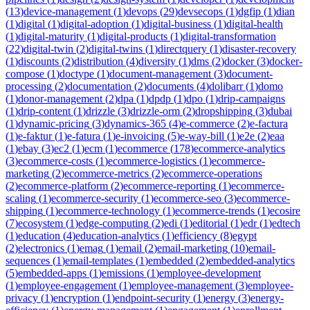
(
13
)
device-management
(
1
)
devops
(
29
)
devsecops
(
1
)
dgfip
(
1
)
dian
(
1
)
digital
(
1
)
digital-adoption
(
1
)
digital-business
(
1
)
digital-health
(
1
)
digital-maturity
(
1
)
digital-products
(
1
)
digital-transformation
(
22
)
digital-twin
(
2
)
digital-twins
(
1
)
directquery
(
1
)
disaster-recovery
(
1
)
discounts
(
2
)
distribution
(
4
)
diversity
(
1
)
dms
(
2
)
docker
(
3
)
docker-
compose
(
1
)
doctype
(
1
)
document-management
(
3
)
document-
processing
(
2
)
documentation
(
2
)
documents
(
4
)
dolibarr
(
1
)
domo
(
1
)
donor-management
(
2
)
dpa
(
1
)
dpdp
(
1
)
dpo
(
1
)
drip-campaigns
(
1
)
drip-content
(
1
)
drizzle
(
3
)
drizzle-orm
(
2
)
dropshipping
(
3
)
dubai
(
1
)
dynamic-pricing
(
3
)
dynamics-365
(
4
)
e-commerce
(
2
)
e-factura
(
1
)
e-faktur
(
1
)
e-fatura
(
1
)
e-invoicing
(
5
)
e-way-bill
(
1
)
e2e
(
2
)
eaa
(
1
)
ebay
(
3
)
ec2
(
1
)
ecm
(
1
)
ecommerce
(
178
)
ecommerce-analytics
(
3
)
ecommerce-costs
(
1
)
ecommerce-logistics
(
1
)
ecommerce-
marketing
(
2
)
ecommerce-metrics
(
2
)
ecommerce-operations
(
2
)
ecommerce-platform
(
2
)
ecommerce-reporting
(
1
)
ecommerce-
scaling
(
1
)
ecommerce-security
(
1
)
ecommerce-seo
(
3
)
ecommerce-
shipping
(
1
)
ecommerce-technology
(
1
)
ecommerce-trends
(
1
)
ecosire
(
7
)
ecosystem
(
1
)
edge-computing
(
2
)
edi
(
1
)
editorial
(
1
)
edr
(
1
)
edtech
(
1
)
education
(
4
)
education-analytics
(
1
)
efficiency
(
8
)
egypt
(
2
)
electronics
(
1
)
emag
(
1
)
email
(
2
)
email-marketing
(
10
)
email-
sequences
(
1
)
email-templates
(
1
)
embedded
(
2
)
embedded-analytics
(
5
)
embedded-apps
(
1
)
emissions
(
1
)
employee-development
(
1
)
employee-engagement
(
1
)
employee-management
(
3
)
employee-
privacy
(
1
)
encryption
(
1
)
endpoint-security
(
1
)
energy
(
3
)
energy-