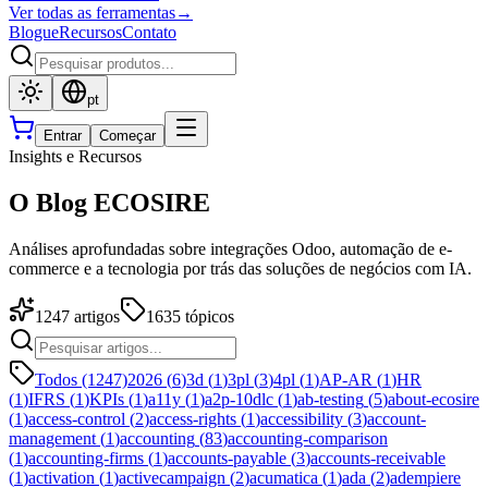
Ver todas as ferramentas
→
Blogue
Recursos
Contato
pt
Entrar
Começar
Insights e Recursos
O Blog ECOSIRE
Análises aprofundadas sobre integrações Odoo, automação de e-
commerce e a tecnologia por trás das soluções de negócios com IA.
1247
artigos
1635
tópicos
Todos (1247)
2026
(
6
)
3d
(
1
)
3pl
(
3
)
4pl
(
1
)
AP-AR
(
1
)
HR
(
1
)
IFRS
(
1
)
KPIs
(
1
)
a11y
(
1
)
a2p-10dlc
(
1
)
ab-testing
(
5
)
about-ecosire
(
1
)
access-control
(
2
)
access-rights
(
1
)
accessibility
(
3
)
account-
management
(
1
)
accounting
(
83
)
accounting-comparison
(
1
)
accounting-firms
(
1
)
accounts-payable
(
3
)
accounts-receivable
(
1
)
activation
(
1
)
activecampaign
(
2
)
acumatica
(
1
)
ada
(
2
)
adempiere