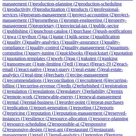
management
(
1
)
production-planning
(
2
)
production-scheduling
(
1
)
productivity
(
9
)
productization
(
1
)
products
(
1
)
professional-
services
(
4
)
program-management
(
1
)
project-accounting
(
2
)
project-
management
(
19
)
prometheus
(
1
)
prompt-engineering
(
1
)
property-
management
(
5
)
proprietary
(
1
)
provincial-tax
(
1
)
public-sector
(
1
)
publishing
(
1
)
punchout-catalog
(
1
)
purchase
(
3
)
push-notifications
(
1
)
pwa
(
1
)
python
(
5
)
qa
(
1
)
qatar
(
1
)
qlik-sense
(
1
)
qualification
(
1
)
quality
(
3
)
quality-analytics
(
1
)
quality-assurance
(
1
)
quality-
compliance
(
1
)
quality-control
(
2
)
quality-management
(
2
)
quantum-
computing
(
1
)
query-tuning
(
1
)
quickbooks
(
8
)
quickstart
(
1
)
quotation
(
1
)
quotation-templates
(
1
)
qweb
(
3
)
rag
(
1
)
rakuten
(
1
)
ranking
(
1
)
ransomware
(
1
)
rate-limiting
(
3
)
rdl
(
1
)
react
(
8
)
react-19
(
2
)
react-
email
(
1
)
react-native
(
1
)
react-query
(
1
)
real-estate
(
5
)
real-estate-
analytics
(
1
)
real-time
(
4
)
recharts
(
1
)
recipe-management
(
1
)
recommendations
(
1
)
reconciliation
(
1
)
recruitment
(
6
)
recurring-
billing
(
1
)
recurring-revenue
(
5
)
redis
(
2
)
refurbished
(
1
)
registration
(
1
)
regulation
(
1
)
regulations
(
2
)
regulatory
(
3
)
reliability
(
2
)
remix
(
2
)
remote-work
(
2
)
renewable-energy
(
1
)
renewal-management
(
1
)
rental
(
3
)
rental-business
(
1
)
reorder-point
(
1
)
repeat-purchases
(
1
)
replication
(
1
)
report-generation
(
1
)
reporting
(
12
)
reports
(
3
)
repricing
(
1
)
reputation
(
1
)
reputation-management
(
2
)
reserved-
instances
(
1
)
resilience
(
2
)
resource-allocation
(
1
)
resource-planning
(
1
)
resource-scheduling
(
2
)
responsible-ai
(
2
)
responsive
(
2
)
responsive-design
(
1
)
rest-api
(
4
)
restaurant
(
5
)
restaurant-
management
(
1
)
retail
(
13
)
retail-analytics
(
1
)
retention
(
9
)
returns