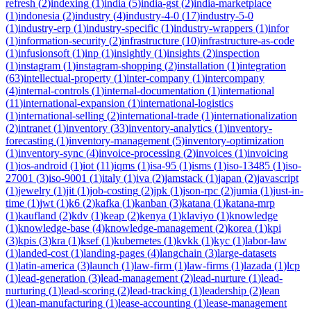
refresh
(
2
)
indexing
(
1
)
india
(
5
)
india-gst
(
2
)
india-marketplace
(
1
)
indonesia
(
2
)
industry
(
4
)
industry-4-0
(
17
)
industry-5-0
(
1
)
industry-erp
(
1
)
industry-specific
(
1
)
industry-wrappers
(
1
)
infor
(
1
)
information-security
(
2
)
infrastructure
(
10
)
infrastructure-as-code
(
1
)
infusionsoft
(
1
)
inp
(
1
)
insightly
(
1
)
insights
(
2
)
inspection
(
1
)
instagram
(
1
)
instagram-shopping
(
2
)
installation
(
1
)
integration
(
63
)
intellectual-property
(
1
)
inter-company
(
1
)
intercompany
(
4
)
internal-controls
(
1
)
internal-documentation
(
1
)
international
(
11
)
international-expansion
(
1
)
international-logistics
(
1
)
international-selling
(
2
)
international-trade
(
1
)
internationalization
(
2
)
intranet
(
1
)
inventory
(
33
)
inventory-analytics
(
1
)
inventory-
forecasting
(
1
)
inventory-management
(
5
)
inventory-optimization
(
1
)
inventory-sync
(
4
)
invoice-processing
(
2
)
invoices
(
1
)
invoicing
(
1
)
ios-android
(
1
)
iot
(
11
)
iqms
(
1
)
isa-95
(
1
)
isms
(
1
)
iso-13485
(
1
)
iso-
27001
(
3
)
iso-9001
(
1
)
italy
(
1
)
iva
(
2
)
jamstack
(
1
)
japan
(
2
)
javascript
(
1
)
jewelry
(
1
)
jit
(
1
)
job-costing
(
2
)
jpk
(
1
)
json-rpc
(
2
)
jumia
(
1
)
just-in-
time
(
1
)
jwt
(
1
)
k6
(
2
)
kafka
(
1
)
kanban
(
3
)
katana
(
1
)
katana-mrp
(
1
)
kaufland
(
2
)
kdv
(
1
)
keap
(
2
)
kenya
(
1
)
klaviyo
(
1
)
knowledge
(
1
)
knowledge-base
(
4
)
knowledge-management
(
2
)
korea
(
1
)
kpi
(
3
)
kpis
(
3
)
kra
(
1
)
ksef
(
1
)
kubernetes
(
1
)
kvkk
(
1
)
kyc
(
1
)
labor-law
(
1
)
landed-cost
(
1
)
landing-pages
(
4
)
langchain
(
3
)
large-datasets
(
1
)
latin-america
(
3
)
launch
(
1
)
law-firm
(
1
)
law-firms
(
1
)
lazada
(
1
)
lcp
(
1
)
lead-generation
(
3
)
lead-management
(
2
)
lead-nurture
(
1
)
lead-
nurturing
(
1
)
lead-scoring
(
2
)
lead-tracking
(
1
)
leadership
(
2
)
lean
(
1
)
lean-manufacturing
(
1
)
lease-accounting
(
1
)
lease-management