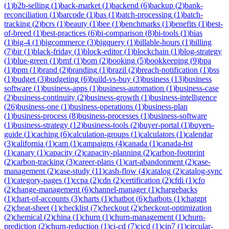
(
1
)
b2b-selling
(
1
)
back-market
(
1
)
backend
(
6
)
backup
(
2
)
bank-
reconciliation
(
1
)
barcode
(
1
)
bas
(
1
)
batch-processing
(
1
)
batch-
tracking
(
2
)
bcrs
(
1
)
beauty
(
1
)
bee
(
1
)
benchmarks
(
1
)
benefits
(
1
)
best-
of-breed
(
1
)
best-practices
(
6
)
bi-comparison
(
8
)
bi-tools
(
1
)
bias
(
1
)
big-4
(
1
)
bigcommerce
(
3
)
bigquery
(
1
)
billable-hours
(
1
)
billing
(
7
)
bir
(
1
)
black-friday
(
1
)
block-editor
(
1
)
blockchain
(
1
)
blog-strategy
(
1
)
blue-green
(
1
)
bmf
(
1
)
bom
(
2
)
booking
(
5
)
bookkeeping
(
9
)
bpa
(
1
)
bpm
(
1
)
brand
(
2
)
branding
(
1
)
brazil
(
2
)
breach-notification
(
1
)
bss
(
1
)
budget
(
3
)
budgeting
(
6
)
build-vs-buy
(
3
)
business
(
13
)
business
software
(
1
)
business-apps
(
1
)
business-automation
(
1
)
business-case
(
2
)
business-continuity
(
2
)
business-growth
(
1
)
business-intelligence
(
26
)
business-one
(
1
)
business-operations
(
1
)
business-plan
(
1
)
business-process
(
8
)
business-processes
(
1
)
business-software
(
1
)
business-strategy
(
12
)
business-tools
(
2
)
buyer-portal
(
1
)
buyers-
guide
(
1
)
caching
(
6
)
calculation-groups
(
1
)
calculators
(
1
)
calendar
(
3
)
california
(
1
)
cam
(
1
)
campaigns
(
4
)
canada
(
1
)
canada-hst
(
1
)
canary
(
1
)
capacity
(
2
)
capacity-planning
(
2
)
carbon-footprint
(
2
)
carbon-tracking
(
3
)
career-plans
(
1
)
cart-abandonment
(
2
)
case-
management
(
2
)
case-study
(
11
)
cash-flow
(
4
)
catalog
(
2
)
catalog-sync
(
1
)
category-pages
(
1
)
ccpa
(
2
)
cdn
(
2
)
certification
(
2
)
cfdi
(
1
)
cfo
(
2
)
change-management
(
6
)
channel-manager
(
1
)
chargebacks
(
1
)
chart-of-accounts
(
3
)
charts
(
1
)
chatbot
(
6
)
chatbots
(
1
)
chatgpt
(
2
)
cheat-sheet
(
1
)
checklist
(
7
)
checkout
(
2
)
checkout-optimization
(
2
)
chemical
(
2
)
china
(
1
)
churn
(
1
)
churn-management
(
1
)
churn-
prediction
(
2
)
churn-reduction
(
1
)
ci-cd
(
7
)
cicd
(
1
)
cin7
(
1
)
circular-