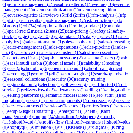
(
4
)
returns-management
(
2
)
reusable-patterns
(
1
)
revenue
(
10
)
revenue-
management
(
1
)
revenue-optimization
(
1
)
revenue-recognition
(
5
)
reverse-logistics
(
2
)
reviews
(
5
)
rfid
(
2
)
rfm
(
1
)
rfm-analysis
(
1
)
rfp
(
1
)
rfq
(
1
)
rich-results
(
1
)
risk-management
(
7
)
risk-reduction
(
1
)
rls
(
4
)
rohs
(
1
)
roi
(
34
)
roi-optimization
(
1
)
rolling-update
(
1
)
romania
(
1
)
rpa
(
3
)
rsc
(
2
)
russia
(
2
)
saas
(
25
)
saas-pricing
(
1
)
safety
(
2
)
safety-
stock
(
1
)
sage
(
1
)
sage-50
(
2
)
sage-intacct
(
1
)
salary
(
1
)
sales
(
19
)
sales-
analytics
(
3
)
sales-automation
(
1
)
sales-dashboard
(
2
)
sales-forecasting
(
1
)
sales-management
(
1
)
sales-operations
(
1
)
sales-pipeline
(
1
)
sales-
tax
(
8
)
salesforce
(
5
)
salesforce-einstein
(
1
)
salesforce-essentials
(
1
)
sanctions
(
1
)
sap
(
5
)
sap-business-one
(
2
)
sap-hana
(
1
)
sars
(
2
)
sasb
(
1
)
sat
(
1
)
saudi-arabia
(
3
)
sbom
(
1
)
scada
(
1
)
scalability
(
3
)
scaling
(
9
)
sccs
(
2
)
scheduling
(
6
)
schema-markup
(
1
)
school-management
(
1
)
screening
(
1
)
scrum
(
1
)
sdi
(
1
)
search-engine
(
1
)
search-optimization
(
2
)
seasonal-collections
(
1
)
security
(
36
)
security-training
(
1
)
segmentation
(
2
)
selection
(
1
)
self-evolving
(
1
)
self-hosted
(
1
)
self-
service
(
2
)
self-service-bi
(
2
)
seller-metrics
(
1
)
selling
(
1
)
selling-online
(
1
)
selling-platforms
(
1
)
semantic-model
(
1
)
seo
(
16
)
seo-audit
(
1
)
seo-
migration
(
1
)
server
(
1
)
server-components
(
1
)
server-sizing
(
2
)
service
(
1
)
service-contracts
(
1
)
service-efficiency
(
1
)
service-firms
(
1
)
services
(
1
)
setup
(
2
)
sgk
(
1
)
sharding
(
1
)
sharepoint
(
1
)
shein
(
1
)
shift-
management
(
3
)
shipping
(
4
)
shop-floor
(
2
)
shopee
(
2
)
shopify
(
113
)
shopify-api
(
1
)
shopify-flow
(
1
)
shopify-partners
(
1
)
shopify-plus
(
8
)
shopifyql
(
1
)
simulation
(
3
)
sis
(
1
)
sisense
(
1
)
six-sigma
(
1
)
sizing
(
1
)
skills
(
4
)
sku
(
1
)
sla
(
5
)
small-business
(
10
)
smart-factory
(
1
)
smart-