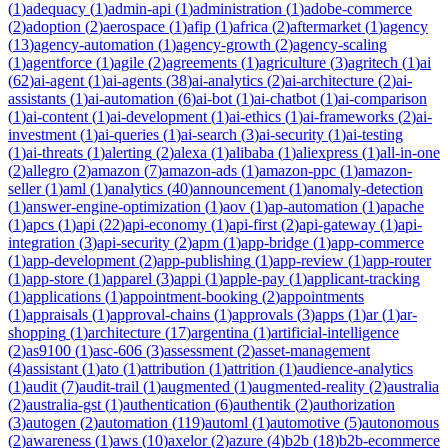
(
1
)
adequacy
(
1
)
admin-api
(
1
)
administration
(
1
)
adobe-commerce
(
2
)
adoption
(
2
)
aerospace
(
1
)
afip
(
1
)
africa
(
2
)
aftermarket
(
1
)
agency
(
13
)
agency-automation
(
1
)
agency-growth
(
2
)
agency-scaling
(
1
)
agentforce
(
1
)
agile
(
2
)
agreements
(
1
)
agriculture
(
3
)
agritech
(
1
)
ai
(
62
)
ai-agent
(
1
)
ai-agents
(
38
)
ai-analytics
(
2
)
ai-architecture
(
2
)
ai-
assistants
(
1
)
ai-automation
(
6
)
ai-bot
(
1
)
ai-chatbot
(
1
)
ai-comparison
(
1
)
ai-content
(
1
)
ai-development
(
1
)
ai-ethics
(
1
)
ai-frameworks
(
2
)
ai-
investment
(
1
)
ai-queries
(
1
)
ai-search
(
3
)
ai-security
(
1
)
ai-testing
(
1
)
ai-threats
(
1
)
alerting
(
2
)
alexa
(
1
)
alibaba
(
1
)
aliexpress
(
1
)
all-in-one
(
2
)
allegro
(
2
)
amazon
(
7
)
amazon-ads
(
1
)
amazon-ppc
(
1
)
amazon-
seller
(
1
)
aml
(
1
)
analytics
(
40
)
announcement
(
1
)
anomaly-detection
(
1
)
answer-engine-optimization
(
1
)
aov
(
1
)
ap-automation
(
1
)
apache
(
1
)
apcs
(
1
)
api
(
22
)
api-economy
(
1
)
api-first
(
2
)
api-gateway
(
1
)
api-
integration
(
3
)
api-security
(
2
)
apm
(
1
)
app-bridge
(
1
)
app-commerce
(
1
)
app-development
(
2
)
app-publishing
(
1
)
app-review
(
1
)
app-router
(
1
)
app-store
(
1
)
apparel
(
3
)
appi
(
1
)
apple-pay
(
1
)
applicant-tracking
(
1
)
applications
(
1
)
appointment-booking
(
2
)
appointments
(
1
)
appraisals
(
1
)
approval-chains
(
1
)
approvals
(
3
)
apps
(
1
)
ar
(
1
)
ar-
shopping
(
1
)
architecture
(
17
)
argentina
(
1
)
artificial-intelligence
(
2
)
as9100
(
1
)
asc-606
(
3
)
assessment
(
2
)
asset-management
(
4
)
assistant
(
1
)
ato
(
1
)
attribution
(
1
)
attrition
(
1
)
audience-analytics
(
1
)
audit
(
7
)
audit-trail
(
1
)
augmented
(
1
)
augmented-reality
(
2
)
australia
(
2
)
australia-gst
(
1
)
authentication
(
6
)
authentik
(
2
)
authorization
(
3
)
autogen
(
2
)
automation
(
119
)
automl
(
1
)
automotive
(
5
)
autonomous
(
2
)
awareness
(
1
)
aws
(
10
)
axelor
(
2
)
azure
(
4
)
b2b
(
18
)
b2b-ecommerce