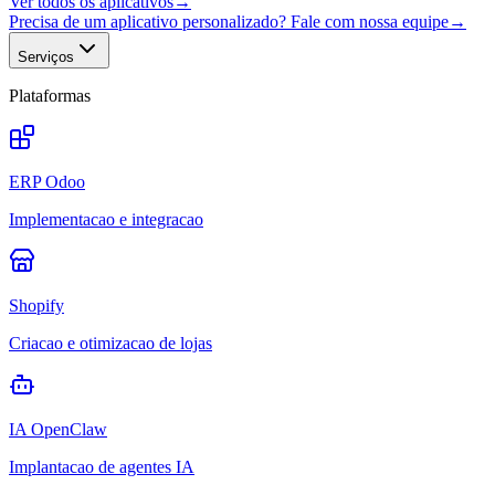
Ver todos os aplicativos
→
Precisa de um aplicativo personalizado? Fale com nossa equipe
→
Serviços
Plataformas
ERP Odoo
Implementacao e integracao
Shopify
Criacao e otimizacao de lojas
IA OpenClaw
Implantacao de agentes IA