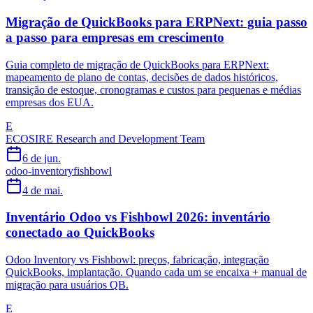
Migração de QuickBooks para ERPNext: guia passo
a passo para empresas em crescimento
Guia completo de migração de QuickBooks para ERPNext:
mapeamento de plano de contas, decisões de dados históricos,
transição de estoque, cronogramas e custos para pequenas e médias
empresas dos EUA.
E
ECOSIRE Research and Development Team
6 de jun.
odoo-inventory
fishbowl
4 de mai.
Inventário Odoo vs Fishbowl 2026: inventário
conectado ao QuickBooks
Odoo Inventory vs Fishbowl: preços, fabricação, integração
QuickBooks, implantação. Quando cada um se encaixa + manual de
migração para usuários QB.
E