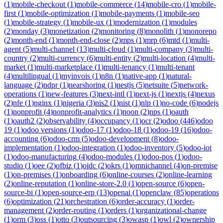
(
1
)
mobile-checkout
(
1
)
mobile-commerce
(
14
)
mobile-cro
(
1
)
mobile-
first
(
1
)
mobile-optimization
(
1
)
mobile-payments
(
1
)
mobile-seo
(
1
)
mobile-strategy
(
1
)
mobile-ux
(
1
)
modernization
(
1
)
modules
(
2
)
monday
(
3
)
monetization
(
2
)
monitoring
(
8
)
monolith
(
1
)
monorepo
(
2
)
month-end
(
1
)
month-end-close
(
2
)
mps
(
1
)
mrp
(
6
)
mtd
(
1
)
multi-
agent
(
5
)
multi-channel
(
13
)
multi-cloud
(
1
)
multi-company
(
3
)
multi-
country
(
2
)
multi-currency
(
6
)
multi-entity
(
2
)
multi-location
(
4
)
multi-
market
(
1
)
multi-marketplace
(
1
)
multi-tenancy
(
1
)
multi-tenant
(
4
)
multilingual
(
1
)
myinvois
(
1
)
n8n
(
1
)
native-app
(
1
)
natural-
language
(
2
)
ndpr
(
1
)
nearshoring
(
1
)
nestjs
(
5
)
netsuite
(
5
)
network-
operations
(
1
)
new-features
(
3
)
next-intl
(
1
)
next-js
(
1
)
nextjs
(
4
)
nexus
(
2
)
nfe
(
1
)
nginx
(
1
)
nigeria
(
3
)
nis2
(
1
)
nist
(
1
)
nlp
(
1
)
no-code
(
6
)
nodejs
(
1
)
nonprofit
(
4
)
nonprofit-analytics
(
1
)
noon
(
2
)
nps
(
1
)
oauth
(
1
)
oauth2
(
2
)
observability
(
4
)
occupancy
(
1
)
ocr
(
2
)
odoo
(
446
)
odoo
19
(
1
)
odoo versions
(
1
)
odoo-17
(
1
)
odoo-18
(
1
)
odoo-19
(
16
)
odoo-
accounting
(
6
)
odoo-crm
(
5
)
odoo-development
(
8
)
odoo-
implementation
(
1
)
odoo-integration
(
1
)
odoo-inventory
(
5
)
odoo-iot
(
1
)
odoo-manufacturing
(
4
)
odoo-modules
(
1
)
odoo-pos
(
1
)
odoo-
studio
(
1
)
oee
(
2
)
ofbiz
(
1
)
oidc
(
2
)
okrs
(
1
)
omnichannel
(
4
)
on-premise
(
1
)
on-premises
(
1
)
onboarding
(
6
)
online-courses
(
2
)
online-learning
(
2
)
online-reputation
(
1
)
online-store-2.0
(
1
)
open-source
(
6
)
open-
source-bi
(
1
)
open-source-erp
(
13
)
openai
(
1
)
openclaw
(
85
)
operations
(
6
)
optimization
(
21
)
orchestration
(
6
)
order-accuracy
(
1
)
order-
management
(
2
)
order-routing
(
1
)
orders
(
1
)
organizational-change
(
1
)
orm
(
3
)
oss
(
1
)
otto
(
3
)
outsourcing
(
3
)
owasp
(
1
)
owl
(
2
)
ownership