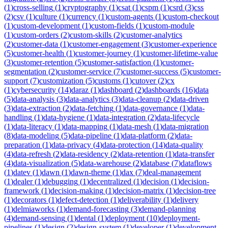
(
1
)
cross-selling
(
1
)
cryptography
(
1
)
csat
(
1
)
cspm
(
1
)
csrd
(
3
)
css
(
2
)
csv
(
1
)
culture
(
1
)
currency
(
1
)
custom-agents
(
1
)
custom-checkout
(
1
)
custom-development
(
1
)
custom-fields
(
1
)
custom-module
(
1
)
custom-orders
(
2
)
custom-skills
(
2
)
customer-analytics
(
2
)
customer-data
(
1
)
customer-engagement
(
3
)
customer-experience
(
5
)
customer-health
(
1
)
customer-journey
(
1
)
customer-lifetime-value
(
3
)
customer-retention
(
5
)
customer-satisfaction
(
1
)
customer-
segmentation
(
2
)
customer-service
(
7
)
customer-success
(
5
)
customer-
support
(
7
)
customization
(
5
)
customs
(
1
)
cutover
(
2
)
cx
(
1
)
cybersecurity
(
14
)
daraz
(
1
)
dashboard
(
2
)
dashboards
(
16
)
data
(
5
)
data-analysis
(
3
)
data-analytics
(
3
)
data-cleanup
(
2
)
data-driven
(
3
)
data-extraction
(
2
)
data-fetching
(
1
)
data-governance
(
1
)
data-
handling
(
1
)
data-hygiene
(
1
)
data-integration
(
2
)
data-lifecycle
(
1
)
data-literacy
(
1
)
data-mapping
(
1
)
data-mesh
(
1
)
data-migration
(
8
)
data-modeling
(
5
)
data-pipeline
(
1
)
data-platform
(
2
)
data-
preparation
(
1
)
data-privacy
(
4
)
data-protection
(
14
)
data-quality
(
4
)
data-refresh
(
2
)
data-residency
(
2
)
data-retention
(
1
)
data-transfer
(
4
)
data-visualization
(
5
)
data-warehouse
(
2
)
database
(
7
)
dataflows
(
1
)
datev
(
1
)
dawn
(
1
)
dawn-theme
(
1
)
dax
(
7
)
deal-management
(
1
)
dealer
(
1
)
debugging
(
1
)
decentralized
(
1
)
decision
(
1
)
decision-
framework
(
1
)
decision-making
(
1
)
decision-matrix
(
1
)
decision-tree
(
1
)
decorators
(
1
)
defect-detection
(
1
)
deliverability
(
1
)
delivery
(
1
)
delmiaworks
(
1
)
demand-forecasting
(
3
)
demand-planning
(
4
)
demand-sensing
(
1
)
dental
(
1
)
deployment
(
10
)
deployment-
pipelines
(
1
)
design
(
2
)
design-system
(
1
)
developer
(
1
)
development