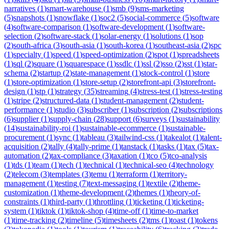
narratives
(
1
)
smart-warehouse
(
1
)
smb
(
9
)
sms-marketing
(
5
)
snapshots
(
1
)
snowflake
(
1
)
soc2
(
5
)
social-commerce
(
5
)
software
(
4
)
software-comparison
(
1
)
software-development
(
1
)
software-
selection
(
2
)
software-stack
(
1
)
solar-energy
(
1
)
solutions
(
1
)
sop
(
2
)
south-africa
(
3
)
south-asia
(
1
)
south-korea
(
1
)
southeast-asia
(
2
)
spc
(
1
)
specialty
(
1
)
speed
(
1
)
speed-optimization
(
2
)
spot
(
1
)
spreadsheets
(
1
)
sql
(
2
)
square
(
1
)
squarespace
(
1
)
ssdlc
(
1
)
ssl
(
2
)
sso
(
2
)
sst
(
1
)
star-
schema
(
2
)
startup
(
2
)
state-management
(
1
)
stock-control
(
1
)
store
(
1
)
store-optimization
(
1
)
store-setup
(
2
)
storefront-api
(
3
)
storefront-
design
(
1
)
stp
(
1
)
strategy
(
35
)
streaming
(
4
)
stress-test
(
1
)
stress-testing
(
1
)
stripe
(
2
)
structured-data
(
1
)
student-management
(
2
)
student-
performance
(
1
)
studio
(
3
)
subscriber
(
1
)
subscription
(
2
)
subscriptions
(
6
)
supplier
(
1
)
supply-chain
(
28
)
support
(
6
)
surveys
(
1
)
sustainability
(
14
)
sustainability-roi
(
1
)
sustainable-ecommerce
(
1
)
sustainable-
procurement
(
1
)
sync
(
1
)
tableau
(
3
)
tailwind-css
(
1
)
takealot
(
1
)
talent-
acquisition
(
2
)
tally
(
4
)
tally-prime
(
1
)
tanstack
(
1
)
tasks
(
1
)
tax
(
5
)
tax-
automation
(
2
)
tax-compliance
(
3
)
taxation
(
1
)
tco
(
5
)
tco-analysis
(
1
)
tds
(
1
)
team
(
1
)
tech
(
1
)
technical
(
1
)
technical-seo
(
4
)
technology
(
2
)
telecom
(
3
)
templates
(
3
)
temu
(
1
)
terraform
(
1
)
territory-
management
(
1
)
testing
(
7
)
text-messaging
(
1
)
textile
(
2
)
theme-
customization
(
1
)
theme-development
(
2
)
themes
(
1
)
theory-of-
constraints
(
1
)
third-party
(
1
)
throttling
(
1
)
ticketing
(
1
)
ticketing-
system
(
1
)
tiktok
(
1
)
tiktok-shop
(
4
)
time-off
(
1
)
time-to-market
(
1
)
time-tracking
(
2
)
timeline
(
5
)
timesheets
(
2
)
tms
(
1
)
toast
(
1
)
tokens