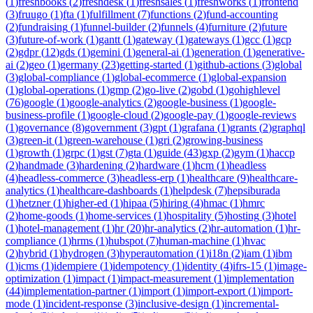
(
1
)
freshbooks
(
2
)
freshdesk
(
1
)
freshsales
(
1
)
freshworks
(
1
)
frontend
(
3
)
fruugo
(
1
)
fta
(
1
)
fulfillment
(
7
)
functions
(
2
)
fund-accounting
(
2
)
fundraising
(
1
)
funnel-builder
(
2
)
funnels
(
4
)
furniture
(
2
)
future
(
3
)
future-of-work
(
1
)
gantt
(
1
)
gateway
(
1
)
gateways
(
1
)
gcc
(
1
)
gcp
(
2
)
gdpr
(
12
)
gds
(
1
)
gemini
(
1
)
general-ai
(
1
)
generation
(
1
)
generative-
ai
(
2
)
geo
(
1
)
germany
(
23
)
getting-started
(
1
)
github-actions
(
3
)
global
(
3
)
global-compliance
(
1
)
global-ecommerce
(
1
)
global-expansion
(
1
)
global-operations
(
1
)
gmp
(
2
)
go-live
(
2
)
gobd
(
1
)
gohighlevel
(
76
)
google
(
1
)
google-analytics
(
2
)
google-business
(
1
)
google-
business-profile
(
1
)
google-cloud
(
2
)
google-pay
(
1
)
google-reviews
(
1
)
governance
(
8
)
government
(
3
)
gpt
(
1
)
grafana
(
1
)
grants
(
2
)
graphql
(
3
)
green-it
(
1
)
green-warehouse
(
1
)
gri
(
2
)
growing-business
(
1
)
growth
(
1
)
grpc
(
1
)
gst
(
7
)
gta
(
1
)
guide
(
43
)
gxp
(
2
)
gym
(
1
)
haccp
(
2
)
handmade
(
3
)
hardening
(
2
)
hardware
(
1
)
hcm
(
1
)
headless
(
4
)
headless-commerce
(
3
)
headless-erp
(
1
)
healthcare
(
9
)
healthcare-
analytics
(
1
)
healthcare-dashboards
(
1
)
helpdesk
(
7
)
hepsiburada
(
1
)
hetzner
(
1
)
higher-ed
(
1
)
hipaa
(
5
)
hiring
(
4
)
hmac
(
1
)
hmrc
(
2
)
home-goods
(
1
)
home-services
(
1
)
hospitality
(
5
)
hosting
(
3
)
hotel
(
1
)
hotel-management
(
1
)
hr
(
20
)
hr-analytics
(
2
)
hr-automation
(
1
)
hr-
compliance
(
1
)
hrms
(
1
)
hubspot
(
7
)
human-machine
(
1
)
hvac
(
2
)
hybrid
(
1
)
hydrogen
(
3
)
hyperautomation
(
1
)
i18n
(
2
)
iam
(
1
)
ibm
(
1
)
icms
(
1
)
idempiere
(
1
)
idempotency
(
1
)
identity
(
4
)
ifrs-15
(
1
)
image-
optimization
(
1
)
impact
(
1
)
impact-measurement
(
1
)
implementation
(
44
)
implementation-partner
(
1
)
import
(
1
)
import-export
(
1
)
import-
mode
(
1
)
incident-response
(
3
)
inclusive-design
(
1
)
incremental-