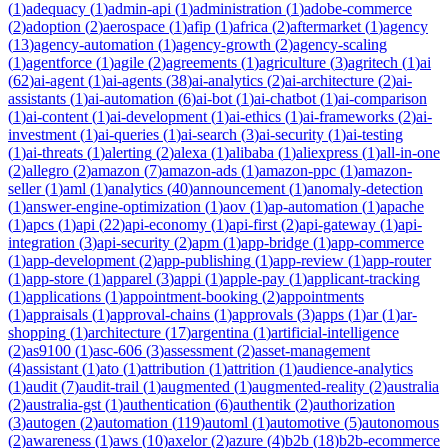
(
1
)
adequacy
(
1
)
admin-api
(
1
)
administration
(
1
)
adobe-commerce
(
2
)
adoption
(
2
)
aerospace
(
1
)
afip
(
1
)
africa
(
2
)
aftermarket
(
1
)
agency
(
13
)
agency-automation
(
1
)
agency-growth
(
2
)
agency-scaling
(
1
)
agentforce
(
1
)
agile
(
2
)
agreements
(
1
)
agriculture
(
3
)
agritech
(
1
)
ai
(
62
)
ai-agent
(
1
)
ai-agents
(
38
)
ai-analytics
(
2
)
ai-architecture
(
2
)
ai-
assistants
(
1
)
ai-automation
(
6
)
ai-bot
(
1
)
ai-chatbot
(
1
)
ai-comparison
(
1
)
ai-content
(
1
)
ai-development
(
1
)
ai-ethics
(
1
)
ai-frameworks
(
2
)
ai-
investment
(
1
)
ai-queries
(
1
)
ai-search
(
3
)
ai-security
(
1
)
ai-testing
(
1
)
ai-threats
(
1
)
alerting
(
2
)
alexa
(
1
)
alibaba
(
1
)
aliexpress
(
1
)
all-in-one
(
2
)
allegro
(
2
)
amazon
(
7
)
amazon-ads
(
1
)
amazon-ppc
(
1
)
amazon-
seller
(
1
)
aml
(
1
)
analytics
(
40
)
announcement
(
1
)
anomaly-detection
(
1
)
answer-engine-optimization
(
1
)
aov
(
1
)
ap-automation
(
1
)
apache
(
1
)
apcs
(
1
)
api
(
22
)
api-economy
(
1
)
api-first
(
2
)
api-gateway
(
1
)
api-
integration
(
3
)
api-security
(
2
)
apm
(
1
)
app-bridge
(
1
)
app-commerce
(
1
)
app-development
(
2
)
app-publishing
(
1
)
app-review
(
1
)
app-router
(
1
)
app-store
(
1
)
apparel
(
3
)
appi
(
1
)
apple-pay
(
1
)
applicant-tracking
(
1
)
applications
(
1
)
appointment-booking
(
2
)
appointments
(
1
)
appraisals
(
1
)
approval-chains
(
1
)
approvals
(
3
)
apps
(
1
)
ar
(
1
)
ar-
shopping
(
1
)
architecture
(
17
)
argentina
(
1
)
artificial-intelligence
(
2
)
as9100
(
1
)
asc-606
(
3
)
assessment
(
2
)
asset-management
(
4
)
assistant
(
1
)
ato
(
1
)
attribution
(
1
)
attrition
(
1
)
audience-analytics
(
1
)
audit
(
7
)
audit-trail
(
1
)
augmented
(
1
)
augmented-reality
(
2
)
australia
(
2
)
australia-gst
(
1
)
authentication
(
6
)
authentik
(
2
)
authorization
(
3
)
autogen
(
2
)
automation
(
119
)
automl
(
1
)
automotive
(
5
)
autonomous
(
2
)
awareness
(
1
)
aws
(
10
)
axelor
(
2
)
azure
(
4
)
b2b
(
18
)
b2b-ecommerce