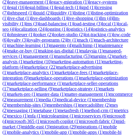
(
2
)
leave-management
(
1
)
legacy-migration
(
1
)
legacy-systems
(
1
)
legal
(
16
)
legal-billing
(
1
)
legal-tech
(
1
)
lgpd
(
1
)
licensing
(
7
)
lightspeed
(
1
)
liquid
(
2
)
liquidity
(
1
)
listing
(
1
)
listing-optimization
(
1
)
live-chat
(
1
)
live-dashboards
(
1
)
live-shopping
(
1
)
llm
(
4
)
llm-
visibility
(
1
)
lms
(
3
)
load-balancing
(
1
)
load-testing
(
3
)
local
(
1
)
local-
seo
(
4
)
localization
(
24
)
logging
(
1
)
logistics
(
14
)
logistics-analytics
(
1
)
lohnsteuer
(
1
)
looker
(
2
)
looker-studio
(
2
)
lot-tracking
(
1
)
low-code
(
6
)
loyalty
(
3
)
loyalty-programs
(
2
)
ltv
(
1
)
mach
(
1
)
mach-architecture
(
1
)
machine-learning
(
13
)
magento
(
4
)
mailchimp
(
1
)
maintenance
(
4
)
make-or-buy
(
1
)
making-tax-digital
(
1
)
malaysia
(
1
)
managed-
services
(
1
)
management
(
1
)
manufacturing
(
53
)
margins
(
2
)
market-
analysis
(
1
)
marketing
(
10
)
marketing-automation
(
11
)
marketing-
platform
(
4
)
marketplace
(
22
)
marketplace-advertising
(
1
)
marketplace-analytics
(
1
)
marketplace-fees
(
1
)
marketplace-
integration
(
9
)
marketplace-operations
(
1
)
marketplace-optimization
(
1
)
marketplace-performance
(
1
)
marketplace-seller-operations
(
17
)
marketplace-selling
(
9
)
marketplace-strategy
(
1
)
markets
(
1
)
markets-pro
(
1
)
master-data
(
1
)
matter-management
(
1
)
mcommerce
(
2
)
measurement
(
1
)
media
(
3
)
medical-device
(
1
)
membership
(
2
)
membership-sites
(
3
)
memberships
(
1
)
mercadolibre
(
2
)
mes
(
2
)
messaging
(
1
)
metabase
(
1
)
metasfresh
(
1
)
method-crm
(
1
)
metrics
(
2
)
mexico
(
1
)
mfa
(
1
)
microlearning
(
1
)
microservices
(
6
)
microsoft
(
4
)
microsoft-365
(
1
)
microsoft-copilot
(
1
)
microsoft-fabric
(
3
)
mid-
market
(
3
)
middle-east
(
3
)
migration
(
29
)
migrations
(
1
)
mobile
(
1
)
mobile-analytics
(
1
)
mobile-app
(
1
)
mobile-apps
(
1
)
mobile-bi