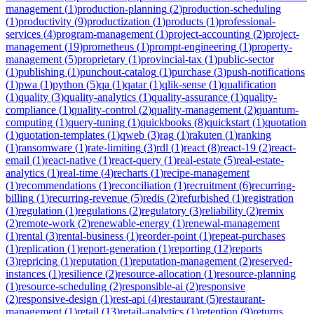
management
(
1
)
production-planning
(
2
)
production-scheduling
(
1
)
productivity
(
9
)
productization
(
1
)
products
(
1
)
professional-
services
(
4
)
program-management
(
1
)
project-accounting
(
2
)
project-
management
(
19
)
prometheus
(
1
)
prompt-engineering
(
1
)
property-
management
(
5
)
proprietary
(
1
)
provincial-tax
(
1
)
public-sector
(
1
)
publishing
(
1
)
punchout-catalog
(
1
)
purchase
(
3
)
push-notifications
(
1
)
pwa
(
1
)
python
(
5
)
qa
(
1
)
qatar
(
1
)
qlik-sense
(
1
)
qualification
(
1
)
quality
(
3
)
quality-analytics
(
1
)
quality-assurance
(
1
)
quality-
compliance
(
1
)
quality-control
(
2
)
quality-management
(
2
)
quantum-
computing
(
1
)
query-tuning
(
1
)
quickbooks
(
8
)
quickstart
(
1
)
quotation
(
1
)
quotation-templates
(
1
)
qweb
(
3
)
rag
(
1
)
rakuten
(
1
)
ranking
(
1
)
ransomware
(
1
)
rate-limiting
(
3
)
rdl
(
1
)
react
(
8
)
react-19
(
2
)
react-
email
(
1
)
react-native
(
1
)
react-query
(
1
)
real-estate
(
5
)
real-estate-
analytics
(
1
)
real-time
(
4
)
recharts
(
1
)
recipe-management
(
1
)
recommendations
(
1
)
reconciliation
(
1
)
recruitment
(
6
)
recurring-
billing
(
1
)
recurring-revenue
(
5
)
redis
(
2
)
refurbished
(
1
)
registration
(
1
)
regulation
(
1
)
regulations
(
2
)
regulatory
(
3
)
reliability
(
2
)
remix
(
2
)
remote-work
(
2
)
renewable-energy
(
1
)
renewal-management
(
1
)
rental
(
3
)
rental-business
(
1
)
reorder-point
(
1
)
repeat-purchases
(
1
)
replication
(
1
)
report-generation
(
1
)
reporting
(
12
)
reports
(
3
)
repricing
(
1
)
reputation
(
1
)
reputation-management
(
2
)
reserved-
instances
(
1
)
resilience
(
2
)
resource-allocation
(
1
)
resource-planning
(
1
)
resource-scheduling
(
2
)
responsible-ai
(
2
)
responsive
(
2
)
responsive-design
(
1
)
rest-api
(
4
)
restaurant
(
5
)
restaurant-
management
(
1
)
retail
(
13
)
retail-analytics
(
1
)
retention
(
9
)
returns