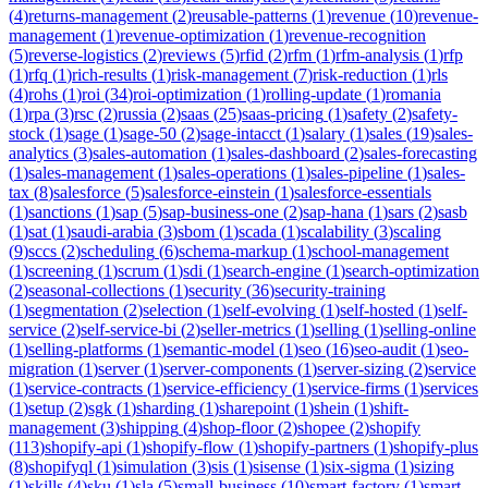
(
4
)
returns-management
(
2
)
reusable-patterns
(
1
)
revenue
(
10
)
revenue-
management
(
1
)
revenue-optimization
(
1
)
revenue-recognition
(
5
)
reverse-logistics
(
2
)
reviews
(
5
)
rfid
(
2
)
rfm
(
1
)
rfm-analysis
(
1
)
rfp
(
1
)
rfq
(
1
)
rich-results
(
1
)
risk-management
(
7
)
risk-reduction
(
1
)
rls
(
4
)
rohs
(
1
)
roi
(
34
)
roi-optimization
(
1
)
rolling-update
(
1
)
romania
(
1
)
rpa
(
3
)
rsc
(
2
)
russia
(
2
)
saas
(
25
)
saas-pricing
(
1
)
safety
(
2
)
safety-
stock
(
1
)
sage
(
1
)
sage-50
(
2
)
sage-intacct
(
1
)
salary
(
1
)
sales
(
19
)
sales-
analytics
(
3
)
sales-automation
(
1
)
sales-dashboard
(
2
)
sales-forecasting
(
1
)
sales-management
(
1
)
sales-operations
(
1
)
sales-pipeline
(
1
)
sales-
tax
(
8
)
salesforce
(
5
)
salesforce-einstein
(
1
)
salesforce-essentials
(
1
)
sanctions
(
1
)
sap
(
5
)
sap-business-one
(
2
)
sap-hana
(
1
)
sars
(
2
)
sasb
(
1
)
sat
(
1
)
saudi-arabia
(
3
)
sbom
(
1
)
scada
(
1
)
scalability
(
3
)
scaling
(
9
)
sccs
(
2
)
scheduling
(
6
)
schema-markup
(
1
)
school-management
(
1
)
screening
(
1
)
scrum
(
1
)
sdi
(
1
)
search-engine
(
1
)
search-optimization
(
2
)
seasonal-collections
(
1
)
security
(
36
)
security-training
(
1
)
segmentation
(
2
)
selection
(
1
)
self-evolving
(
1
)
self-hosted
(
1
)
self-
service
(
2
)
self-service-bi
(
2
)
seller-metrics
(
1
)
selling
(
1
)
selling-online
(
1
)
selling-platforms
(
1
)
semantic-model
(
1
)
seo
(
16
)
seo-audit
(
1
)
seo-
migration
(
1
)
server
(
1
)
server-components
(
1
)
server-sizing
(
2
)
service
(
1
)
service-contracts
(
1
)
service-efficiency
(
1
)
service-firms
(
1
)
services
(
1
)
setup
(
2
)
sgk
(
1
)
sharding
(
1
)
sharepoint
(
1
)
shein
(
1
)
shift-
management
(
3
)
shipping
(
4
)
shop-floor
(
2
)
shopee
(
2
)
shopify
(
113
)
shopify-api
(
1
)
shopify-flow
(
1
)
shopify-partners
(
1
)
shopify-plus
(
8
)
shopifyql
(
1
)
simulation
(
3
)
sis
(
1
)
sisense
(
1
)
six-sigma
(
1
)
sizing
(
1
)
skills
(
4
)
sku
(
1
)
sla
(
5
)
small-business
(
10
)
smart-factory
(
1
)
smart-