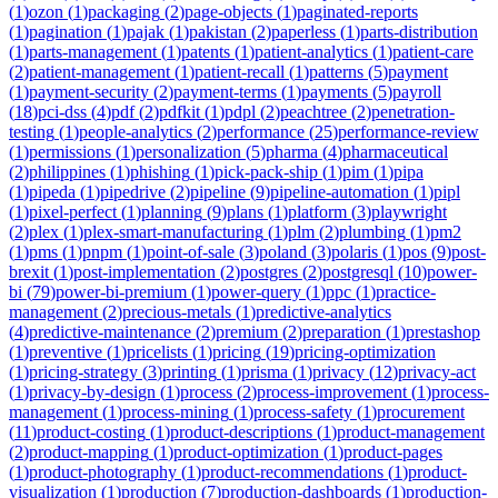
(
1
)
ozon
(
1
)
packaging
(
2
)
page-objects
(
1
)
paginated-reports
(
1
)
pagination
(
1
)
pajak
(
1
)
pakistan
(
2
)
paperless
(
1
)
parts-distribution
(
1
)
parts-management
(
1
)
patents
(
1
)
patient-analytics
(
1
)
patient-care
(
2
)
patient-management
(
1
)
patient-recall
(
1
)
patterns
(
5
)
payment
(
1
)
payment-security
(
2
)
payment-terms
(
1
)
payments
(
5
)
payroll
(
18
)
pci-dss
(
4
)
pdf
(
2
)
pdfkit
(
1
)
pdpl
(
2
)
peachtree
(
2
)
penetration-
testing
(
1
)
people-analytics
(
2
)
performance
(
25
)
performance-review
(
1
)
permissions
(
1
)
personalization
(
5
)
pharma
(
4
)
pharmaceutical
(
2
)
philippines
(
1
)
phishing
(
1
)
pick-pack-ship
(
1
)
pim
(
1
)
pipa
(
1
)
pipeda
(
1
)
pipedrive
(
2
)
pipeline
(
9
)
pipeline-automation
(
1
)
pipl
(
1
)
pixel-perfect
(
1
)
planning
(
9
)
plans
(
1
)
platform
(
3
)
playwright
(
2
)
plex
(
1
)
plex-smart-manufacturing
(
1
)
plm
(
2
)
plumbing
(
1
)
pm2
(
1
)
pms
(
1
)
pnpm
(
1
)
point-of-sale
(
3
)
poland
(
3
)
polaris
(
1
)
pos
(
9
)
post-
brexit
(
1
)
post-implementation
(
2
)
postgres
(
2
)
postgresql
(
10
)
power-
bi
(
79
)
power-bi-premium
(
1
)
power-query
(
1
)
ppc
(
1
)
practice-
management
(
2
)
precious-metals
(
1
)
predictive-analytics
(
4
)
predictive-maintenance
(
2
)
premium
(
2
)
preparation
(
1
)
prestashop
(
1
)
preventive
(
1
)
pricelists
(
1
)
pricing
(
19
)
pricing-optimization
(
1
)
pricing-strategy
(
3
)
printing
(
1
)
prisma
(
1
)
privacy
(
12
)
privacy-act
(
1
)
privacy-by-design
(
1
)
process
(
2
)
process-improvement
(
1
)
process-
management
(
1
)
process-mining
(
1
)
process-safety
(
1
)
procurement
(
11
)
product-costing
(
1
)
product-descriptions
(
1
)
product-management
(
2
)
product-mapping
(
1
)
product-optimization
(
1
)
product-pages
(
1
)
product-photography
(
1
)
product-recommendations
(
1
)
product-
visualization
(
1
)
production
(
7
)
production-dashboards
(
1
)
production-