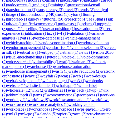
(
3
)
tokopedia
(
1
)
tools
(
1
)
tourism
(
1
)
traceability
(
6
)
tracking
(
2
)
trade
(
1
)
trade-secrets
(
1
)
trading
(
1
)
training
(
8
)
transactional-email
(
1
)
transformation
(
1
)
transparency
(
3
)
travel
(
3
)
trends
(
2
)
trendyol
(
1
)
triage
(
1
)
troubleshooting
(
40
)
trust
(
1
)
tryton
(
1
)
tuning
(
2
)
turborepo
(
1
)
turkey
(
4
)
tutorial
(
50
)
typescript
(
4
)
uae
(
3
)
uat
(
1
)
uk
(
2
)
uk-vat
(
1
)
unified-commerce
(
1
)
unit-tests
(
1
)
updates
(
1
)
upgrade
(
3
)
upsell
(
1
)
upselling
(
1
)
user-acquisition
(
1
)
user-adoption
(
2
)
user-
experience
(
3
)
utilization
(
1
)
ux
(
1
)
v4
(
1
)
validation
(
1
)
variance-
analysis
(
1
)
vat
(
16
)
vector-database
(
1
)
vehicle-management
(
1
)
vehicle-tracking
(
1
)
vendor-coordination
(
1
)
vendor-evaluation
(
1
)
vendor-management
(
4
)
vendor-risk
(
1
)
vendor-selection
(
2
)
vercel-
ai-sdk
(
1
)
vertical-ai
(
1
)
vertipaq
(
1
)
vietnam
(
1
)
views
(
1
)
vision-2030
(
1
)
visual-merchandising
(
1
)
vitest
(
1
)
voice-ai
(
1
)
voice-commerce
(
2
)
voice-search
(
1
)
vulnerability
(
1
)
waf
(
1
)
walmart
(
3
)
walmart-
marketplace
(
1
)
warehouse
(
13
)
warehouse-automation
(
2
)
warehouse-management
(
1
)
wasm
(
1
)
waste-reduction
(
2
)
watsonx-
orchestrate
(
1
)
wave
(
2
)
wayfair
(
2
)
wcag
(
2
)
web
(
1
)
web-design
(
2
)
web-development
(
1
)
web-scraping
(
1
)
web3
(
1
)
webhooks
(
7
)
website
(
1
)
website-builder
(
1
)
whatsapp
(
1
)
white-label
(
6
)
wholesale
(
12
)
wiki
(
2
)
wildberries
(
1
)
win-back
(
1
)
wip
(
1
)
wix
(
2
)
wkhtmltopdf
(
1
)
wms
(
5
)
woocommerce
(
8
)
wordpress
(
1
)
work-os
(
1
)
workday
(
1
)
workflow
(
9
)
workflow-automation
(
1
)
workflows
(
2
)
workforce
(
7
)
workforce-analytics
(
1
)
working-capital
(
1
)
workplace
(
1
)
workshops
(
1
)
workspace
(
1
)
wps-payroll
(
1
)
xero
(
4
)
xml
(
1
)
xml-rpc
(
3
)
zalando
(
5
)
zapier
(
3
)
zatca
(
2
)
zero-downtime