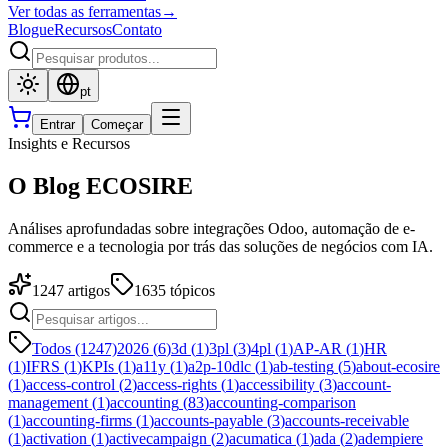
Ver todas as ferramentas
→
Blogue
Recursos
Contato
pt
Entrar
Começar
Insights e Recursos
O Blog ECOSIRE
Análises aprofundadas sobre integrações Odoo, automação de e-
commerce e a tecnologia por trás das soluções de negócios com IA.
1247
artigos
1635
tópicos
Todos (1247)
2026
(
6
)
3d
(
1
)
3pl
(
3
)
4pl
(
1
)
AP-AR
(
1
)
HR
(
1
)
IFRS
(
1
)
KPIs
(
1
)
a11y
(
1
)
a2p-10dlc
(
1
)
ab-testing
(
5
)
about-ecosire
(
1
)
access-control
(
2
)
access-rights
(
1
)
accessibility
(
3
)
account-
management
(
1
)
accounting
(
83
)
accounting-comparison
(
1
)
accounting-firms
(
1
)
accounts-payable
(
3
)
accounts-receivable
(
1
)
activation
(
1
)
activecampaign
(
2
)
acumatica
(
1
)
ada
(
2
)
adempiere