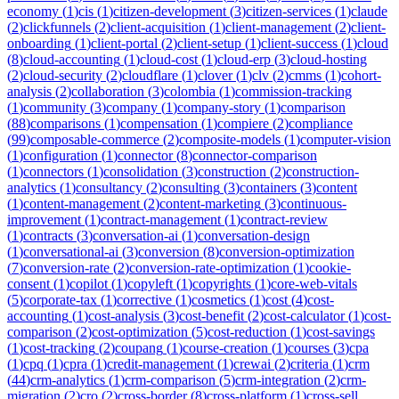
economy
(
1
)
cis
(
1
)
citizen-development
(
3
)
citizen-services
(
1
)
claude
(
2
)
clickfunnels
(
2
)
client-acquisition
(
1
)
client-management
(
2
)
client-
onboarding
(
1
)
client-portal
(
2
)
client-setup
(
1
)
client-success
(
1
)
cloud
(
8
)
cloud-accounting
(
1
)
cloud-cost
(
1
)
cloud-erp
(
3
)
cloud-hosting
(
2
)
cloud-security
(
2
)
cloudflare
(
1
)
clover
(
1
)
clv
(
2
)
cmms
(
1
)
cohort-
analysis
(
2
)
collaboration
(
3
)
colombia
(
1
)
commission-tracking
(
1
)
community
(
3
)
company
(
1
)
company-story
(
1
)
comparison
(
88
)
comparisons
(
1
)
compensation
(
1
)
compiere
(
2
)
compliance
(
99
)
composable-commerce
(
2
)
composite-models
(
1
)
computer-vision
(
1
)
configuration
(
1
)
connector
(
8
)
connector-comparison
(
1
)
connectors
(
1
)
consolidation
(
3
)
construction
(
2
)
construction-
analytics
(
1
)
consultancy
(
2
)
consulting
(
3
)
containers
(
3
)
content
(
1
)
content-management
(
2
)
content-marketing
(
3
)
continuous-
improvement
(
1
)
contract-management
(
1
)
contract-review
(
1
)
contracts
(
3
)
conversation-ai
(
1
)
conversation-design
(
1
)
conversational-ai
(
3
)
conversion
(
8
)
conversion-optimization
(
7
)
conversion-rate
(
2
)
conversion-rate-optimization
(
1
)
cookie-
consent
(
1
)
copilot
(
1
)
copyleft
(
1
)
copyrights
(
1
)
core-web-vitals
(
5
)
corporate-tax
(
1
)
corrective
(
1
)
cosmetics
(
1
)
cost
(
4
)
cost-
accounting
(
1
)
cost-analysis
(
3
)
cost-benefit
(
2
)
cost-calculator
(
1
)
cost-
comparison
(
2
)
cost-optimization
(
5
)
cost-reduction
(
1
)
cost-savings
(
1
)
cost-tracking
(
2
)
coupang
(
1
)
course-creation
(
1
)
courses
(
3
)
cpa
(
1
)
cpq
(
1
)
cpra
(
1
)
credit-management
(
1
)
crewai
(
2
)
criteria
(
1
)
crm
(
44
)
crm-analytics
(
1
)
crm-comparison
(
5
)
crm-integration
(
2
)
crm-
migration
(
2
)
cro
(
2
)
cross-border
(
8
)
cross-platform
(
1
)
cross-sell