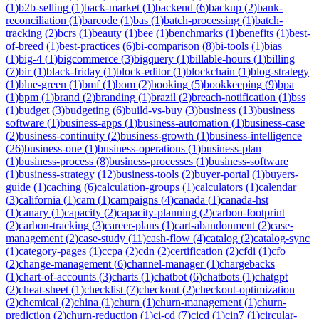
(
1
)
b2b-selling
(
1
)
back-market
(
1
)
backend
(
6
)
backup
(
2
)
bank-
reconciliation
(
1
)
barcode
(
1
)
bas
(
1
)
batch-processing
(
1
)
batch-
tracking
(
2
)
bcrs
(
1
)
beauty
(
1
)
bee
(
1
)
benchmarks
(
1
)
benefits
(
1
)
best-
of-breed
(
1
)
best-practices
(
6
)
bi-comparison
(
8
)
bi-tools
(
1
)
bias
(
1
)
big-4
(
1
)
bigcommerce
(
3
)
bigquery
(
1
)
billable-hours
(
1
)
billing
(
7
)
bir
(
1
)
black-friday
(
1
)
block-editor
(
1
)
blockchain
(
1
)
blog-strategy
(
1
)
blue-green
(
1
)
bmf
(
1
)
bom
(
2
)
booking
(
5
)
bookkeeping
(
9
)
bpa
(
1
)
bpm
(
1
)
brand
(
2
)
branding
(
1
)
brazil
(
2
)
breach-notification
(
1
)
bss
(
1
)
budget
(
3
)
budgeting
(
6
)
build-vs-buy
(
3
)
business
(
13
)
business
software
(
1
)
business-apps
(
1
)
business-automation
(
1
)
business-case
(
2
)
business-continuity
(
2
)
business-growth
(
1
)
business-intelligence
(
26
)
business-one
(
1
)
business-operations
(
1
)
business-plan
(
1
)
business-process
(
8
)
business-processes
(
1
)
business-software
(
1
)
business-strategy
(
12
)
business-tools
(
2
)
buyer-portal
(
1
)
buyers-
guide
(
1
)
caching
(
6
)
calculation-groups
(
1
)
calculators
(
1
)
calendar
(
3
)
california
(
1
)
cam
(
1
)
campaigns
(
4
)
canada
(
1
)
canada-hst
(
1
)
canary
(
1
)
capacity
(
2
)
capacity-planning
(
2
)
carbon-footprint
(
2
)
carbon-tracking
(
3
)
career-plans
(
1
)
cart-abandonment
(
2
)
case-
management
(
2
)
case-study
(
11
)
cash-flow
(
4
)
catalog
(
2
)
catalog-sync
(
1
)
category-pages
(
1
)
ccpa
(
2
)
cdn
(
2
)
certification
(
2
)
cfdi
(
1
)
cfo
(
2
)
change-management
(
6
)
channel-manager
(
1
)
chargebacks
(
1
)
chart-of-accounts
(
3
)
charts
(
1
)
chatbot
(
6
)
chatbots
(
1
)
chatgpt
(
2
)
cheat-sheet
(
1
)
checklist
(
7
)
checkout
(
2
)
checkout-optimization
(
2
)
chemical
(
2
)
china
(
1
)
churn
(
1
)
churn-management
(
1
)
churn-
prediction
(
2
)
churn-reduction
(
1
)
ci-cd
(
7
)
cicd
(
1
)
cin7
(
1
)
circular-