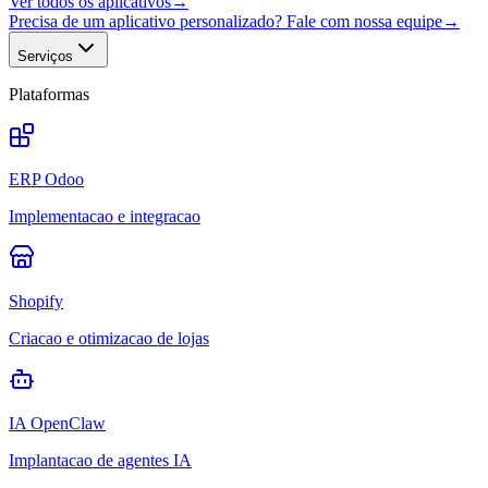
Ver todos os aplicativos
→
Precisa de um aplicativo personalizado? Fale com nossa equipe
→
Serviços
Plataformas
ERP Odoo
Implementacao e integracao
Shopify
Criacao e otimizacao de lojas
IA OpenClaw
Implantacao de agentes IA