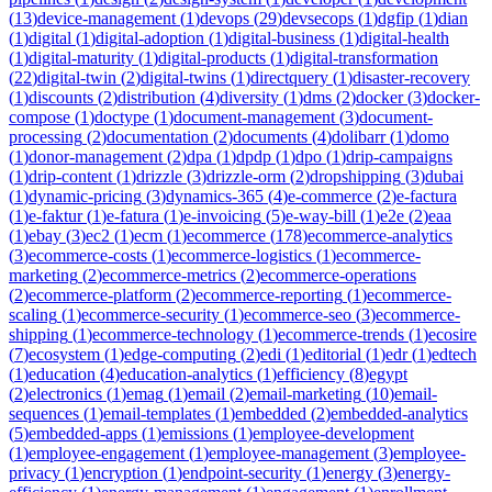
(
13
)
device-management
(
1
)
devops
(
29
)
devsecops
(
1
)
dgfip
(
1
)
dian
(
1
)
digital
(
1
)
digital-adoption
(
1
)
digital-business
(
1
)
digital-health
(
1
)
digital-maturity
(
1
)
digital-products
(
1
)
digital-transformation
(
22
)
digital-twin
(
2
)
digital-twins
(
1
)
directquery
(
1
)
disaster-recovery
(
1
)
discounts
(
2
)
distribution
(
4
)
diversity
(
1
)
dms
(
2
)
docker
(
3
)
docker-
compose
(
1
)
doctype
(
1
)
document-management
(
3
)
document-
processing
(
2
)
documentation
(
2
)
documents
(
4
)
dolibarr
(
1
)
domo
(
1
)
donor-management
(
2
)
dpa
(
1
)
dpdp
(
1
)
dpo
(
1
)
drip-campaigns
(
1
)
drip-content
(
1
)
drizzle
(
3
)
drizzle-orm
(
2
)
dropshipping
(
3
)
dubai
(
1
)
dynamic-pricing
(
3
)
dynamics-365
(
4
)
e-commerce
(
2
)
e-factura
(
1
)
e-faktur
(
1
)
e-fatura
(
1
)
e-invoicing
(
5
)
e-way-bill
(
1
)
e2e
(
2
)
eaa
(
1
)
ebay
(
3
)
ec2
(
1
)
ecm
(
1
)
ecommerce
(
178
)
ecommerce-analytics
(
3
)
ecommerce-costs
(
1
)
ecommerce-logistics
(
1
)
ecommerce-
marketing
(
2
)
ecommerce-metrics
(
2
)
ecommerce-operations
(
2
)
ecommerce-platform
(
2
)
ecommerce-reporting
(
1
)
ecommerce-
scaling
(
1
)
ecommerce-security
(
1
)
ecommerce-seo
(
3
)
ecommerce-
shipping
(
1
)
ecommerce-technology
(
1
)
ecommerce-trends
(
1
)
ecosire
(
7
)
ecosystem
(
1
)
edge-computing
(
2
)
edi
(
1
)
editorial
(
1
)
edr
(
1
)
edtech
(
1
)
education
(
4
)
education-analytics
(
1
)
efficiency
(
8
)
egypt
(
2
)
electronics
(
1
)
emag
(
1
)
email
(
2
)
email-marketing
(
10
)
email-
sequences
(
1
)
email-templates
(
1
)
embedded
(
2
)
embedded-analytics
(
5
)
embedded-apps
(
1
)
emissions
(
1
)
employee-development
(
1
)
employee-engagement
(
1
)
employee-management
(
3
)
employee-
privacy
(
1
)
encryption
(
1
)
endpoint-security
(
1
)
energy
(
3
)
energy-