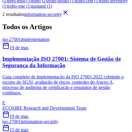
(
2
)
zero-trust
(
3
)
zoho
(
2
)
zoho-books
(
1
)
zoho-crm
(
1
)
zoho-inventory
(
1
)
zoho-one
(
1
)
zustand
(
1
)
2 resultados
information-security
Todos os Artigos
iso-27001
implementation
19 de mar.
Implementação ISO 27001: Sistema de Gestão de
Segurança da Informação
Guia completo de implementação da ISO 27001:2022 cobrindo o
escopo do SGSI, avaliação de riscos, controles do Anexo A,
processo de auditoria de certificação e requisitos de gestão
contínuos.
E
ECOSIRE Research and Development Team
19 de mar.
iso-27001
information-security
15 de mar.