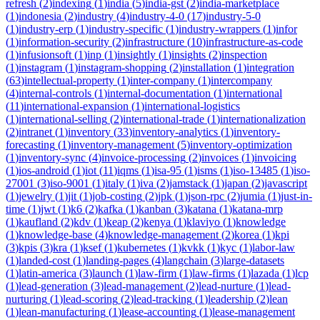
refresh
(
2
)
indexing
(
1
)
india
(
5
)
india-gst
(
2
)
india-marketplace
(
1
)
indonesia
(
2
)
industry
(
4
)
industry-4-0
(
17
)
industry-5-0
(
1
)
industry-erp
(
1
)
industry-specific
(
1
)
industry-wrappers
(
1
)
infor
(
1
)
information-security
(
2
)
infrastructure
(
10
)
infrastructure-as-code
(
1
)
infusionsoft
(
1
)
inp
(
1
)
insightly
(
1
)
insights
(
2
)
inspection
(
1
)
instagram
(
1
)
instagram-shopping
(
2
)
installation
(
1
)
integration
(
63
)
intellectual-property
(
1
)
inter-company
(
1
)
intercompany
(
4
)
internal-controls
(
1
)
internal-documentation
(
1
)
international
(
11
)
international-expansion
(
1
)
international-logistics
(
1
)
international-selling
(
2
)
international-trade
(
1
)
internationalization
(
2
)
intranet
(
1
)
inventory
(
33
)
inventory-analytics
(
1
)
inventory-
forecasting
(
1
)
inventory-management
(
5
)
inventory-optimization
(
1
)
inventory-sync
(
4
)
invoice-processing
(
2
)
invoices
(
1
)
invoicing
(
1
)
ios-android
(
1
)
iot
(
11
)
iqms
(
1
)
isa-95
(
1
)
isms
(
1
)
iso-13485
(
1
)
iso-
27001
(
3
)
iso-9001
(
1
)
italy
(
1
)
iva
(
2
)
jamstack
(
1
)
japan
(
2
)
javascript
(
1
)
jewelry
(
1
)
jit
(
1
)
job-costing
(
2
)
jpk
(
1
)
json-rpc
(
2
)
jumia
(
1
)
just-in-
time
(
1
)
jwt
(
1
)
k6
(
2
)
kafka
(
1
)
kanban
(
3
)
katana
(
1
)
katana-mrp
(
1
)
kaufland
(
2
)
kdv
(
1
)
keap
(
2
)
kenya
(
1
)
klaviyo
(
1
)
knowledge
(
1
)
knowledge-base
(
4
)
knowledge-management
(
2
)
korea
(
1
)
kpi
(
3
)
kpis
(
3
)
kra
(
1
)
ksef
(
1
)
kubernetes
(
1
)
kvkk
(
1
)
kyc
(
1
)
labor-law
(
1
)
landed-cost
(
1
)
landing-pages
(
4
)
langchain
(
3
)
large-datasets
(
1
)
latin-america
(
3
)
launch
(
1
)
law-firm
(
1
)
law-firms
(
1
)
lazada
(
1
)
lcp
(
1
)
lead-generation
(
3
)
lead-management
(
2
)
lead-nurture
(
1
)
lead-
nurturing
(
1
)
lead-scoring
(
2
)
lead-tracking
(
1
)
leadership
(
2
)
lean
(
1
)
lean-manufacturing
(
1
)
lease-accounting
(
1
)
lease-management