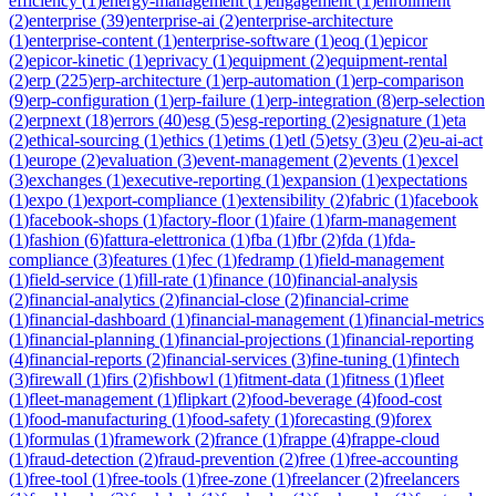
efficiency
(
1
)
energy-management
(
1
)
engagement
(
1
)
enrollment
(
2
)
enterprise
(
39
)
enterprise-ai
(
2
)
enterprise-architecture
(
1
)
enterprise-content
(
1
)
enterprise-software
(
1
)
eoq
(
1
)
epicor
(
2
)
epicor-kinetic
(
1
)
eprivacy
(
1
)
equipment
(
2
)
equipment-rental
(
2
)
erp
(
225
)
erp-architecture
(
1
)
erp-automation
(
1
)
erp-comparison
(
9
)
erp-configuration
(
1
)
erp-failure
(
1
)
erp-integration
(
8
)
erp-selection
(
2
)
erpnext
(
18
)
errors
(
40
)
esg
(
5
)
esg-reporting
(
2
)
esignature
(
1
)
eta
(
2
)
ethical-sourcing
(
1
)
ethics
(
1
)
etims
(
1
)
etl
(
5
)
etsy
(
3
)
eu
(
2
)
eu-ai-act
(
1
)
europe
(
2
)
evaluation
(
3
)
event-management
(
2
)
events
(
1
)
excel
(
3
)
exchanges
(
1
)
executive-reporting
(
1
)
expansion
(
1
)
expectations
(
1
)
expo
(
1
)
export-compliance
(
1
)
extensibility
(
2
)
fabric
(
1
)
facebook
(
1
)
facebook-shops
(
1
)
factory-floor
(
1
)
faire
(
1
)
farm-management
(
1
)
fashion
(
6
)
fattura-elettronica
(
1
)
fba
(
1
)
fbr
(
2
)
fda
(
1
)
fda-
compliance
(
3
)
features
(
1
)
fec
(
1
)
fedramp
(
1
)
field-management
(
1
)
field-service
(
1
)
fill-rate
(
1
)
finance
(
10
)
financial-analysis
(
2
)
financial-analytics
(
2
)
financial-close
(
2
)
financial-crime
(
1
)
financial-dashboard
(
1
)
financial-management
(
1
)
financial-metrics
(
1
)
financial-planning
(
1
)
financial-projections
(
1
)
financial-reporting
(
4
)
financial-reports
(
2
)
financial-services
(
3
)
fine-tuning
(
1
)
fintech
(
3
)
firewall
(
1
)
firs
(
2
)
fishbowl
(
1
)
fitment-data
(
1
)
fitness
(
1
)
fleet
(
1
)
fleet-management
(
1
)
flipkart
(
2
)
food-beverage
(
4
)
food-cost
(
1
)
food-manufacturing
(
1
)
food-safety
(
1
)
forecasting
(
9
)
forex
(
1
)
formulas
(
1
)
framework
(
2
)
france
(
1
)
frappe
(
4
)
frappe-cloud
(
1
)
fraud-detection
(
2
)
fraud-prevention
(
2
)
free
(
1
)
free-accounting
(
1
)
free-tool
(
1
)
free-tools
(
1
)
free-zone
(
1
)
freelancer
(
2
)
freelancers