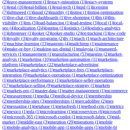
(
2
)
leave-management
(
1
)
legacy-migration
(
1
)
legacy-systems
(
1
)
legal
(
16
)
legal-billing
(
1
)
legal-tech
(
1
)
lgpd
(
1
)
licensing
(
7
)
lightspeed
(
1
)
liquid
(
2
)
liquidity
(
1
)
listing
(
1
)
listing-optimization
(
1
)
live-chat
(
1
)
live-dashboards
(
1
)
live-shopping
(
1
)
llm
(
4
)
llm-
visibility
(
1
)
lms
(
3
)
load-balancing
(
1
)
load-testing
(
3
)
local
(
1
)
local-
seo
(
4
)
localization
(
24
)
logging
(
1
)
logistics
(
14
)
logistics-analytics
(
1
)
lohnsteuer
(
1
)
looker
(
2
)
looker-studio
(
2
)
lot-tracking
(
1
)
low-code
(
6
)
loyalty
(
3
)
loyalty-programs
(
2
)
ltv
(
1
)
mach
(
1
)
mach-architecture
(
1
)
machine-learning
(
13
)
magento
(
4
)
mailchimp
(
1
)
maintenance
(
4
)
make-or-buy
(
1
)
making-tax-digital
(
1
)
malaysia
(
1
)
managed-
services
(
1
)
management
(
1
)
manufacturing
(
53
)
margins
(
2
)
market-
analysis
(
1
)
marketing
(
10
)
marketing-automation
(
11
)
marketing-
platform
(
4
)
marketplace
(
22
)
marketplace-advertising
(
1
)
marketplace-analytics
(
1
)
marketplace-fees
(
1
)
marketplace-
integration
(
9
)
marketplace-operations
(
1
)
marketplace-optimization
(
1
)
marketplace-performance
(
1
)
marketplace-seller-operations
(
17
)
marketplace-selling
(
9
)
marketplace-strategy
(
1
)
markets
(
1
)
markets-pro
(
1
)
master-data
(
1
)
matter-management
(
1
)
mcommerce
(
2
)
measurement
(
1
)
media
(
3
)
medical-device
(
1
)
membership
(
2
)
membership-sites
(
3
)
memberships
(
1
)
mercadolibre
(
2
)
mes
(
2
)
messaging
(
1
)
metabase
(
1
)
metasfresh
(
1
)
method-crm
(
1
)
metrics
(
2
)
mexico
(
1
)
mfa
(
1
)
microlearning
(
1
)
microservices
(
6
)
microsoft
(
4
)
microsoft-365
(
1
)
microsoft-copilot
(
1
)
microsoft-fabric
(
3
)
mid-
market
(
3
)
middle-east
(
3
)
migration
(
29
)
migrations
(
1
)
mobile
(
1
)
mobile-analytics
(
1
)
mobile-app
(
1
)
mobile-apps
(
1
)
mobile-bi