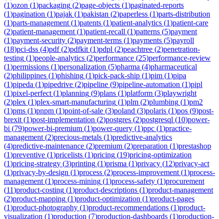
(
1
)
ozon
(
1
)
packaging
(
2
)
page-objects
(
1
)
paginated-reports
(
1
)
pagination
(
1
)
pajak
(
1
)
pakistan
(
2
)
paperless
(
1
)
parts-distribution
(
1
)
parts-management
(
1
)
patents
(
1
)
patient-analytics
(
1
)
patient-care
(
2
)
patient-management
(
1
)
patient-recall
(
1
)
patterns
(
5
)
payment
(
1
)
payment-security
(
2
)
payment-terms
(
1
)
payments
(
5
)
payroll
(
18
)
pci-dss
(
4
)
pdf
(
2
)
pdfkit
(
1
)
pdpl
(
2
)
peachtree
(
2
)
penetration-
testing
(
1
)
people-analytics
(
2
)
performance
(
25
)
performance-review
(
1
)
permissions
(
1
)
personalization
(
5
)
pharma
(
4
)
pharmaceutical
(
2
)
philippines
(
1
)
phishing
(
1
)
pick-pack-ship
(
1
)
pim
(
1
)
pipa
(
1
)
pipeda
(
1
)
pipedrive
(
2
)
pipeline
(
9
)
pipeline-automation
(
1
)
pipl
(
1
)
pixel-perfect
(
1
)
planning
(
9
)
plans
(
1
)
platform
(
3
)
playwright
(
2
)
plex
(
1
)
plex-smart-manufacturing
(
1
)
plm
(
2
)
plumbing
(
1
)
pm2
(
1
)
pms
(
1
)
pnpm
(
1
)
point-of-sale
(
3
)
poland
(
3
)
polaris
(
1
)
pos
(
9
)
post-
brexit
(
1
)
post-implementation
(
2
)
postgres
(
2
)
postgresql
(
10
)
power-
bi
(
79
)
power-bi-premium
(
1
)
power-query
(
1
)
ppc
(
1
)
practice-
management
(
2
)
precious-metals
(
1
)
predictive-analytics
(
4
)
predictive-maintenance
(
2
)
premium
(
2
)
preparation
(
1
)
prestashop
(
1
)
preventive
(
1
)
pricelists
(
1
)
pricing
(
19
)
pricing-optimization
(
1
)
pricing-strategy
(
3
)
printing
(
1
)
prisma
(
1
)
privacy
(
12
)
privacy-act
(
1
)
privacy-by-design
(
1
)
process
(
2
)
process-improvement
(
1
)
process-
management
(
1
)
process-mining
(
1
)
process-safety
(
1
)
procurement
(
11
)
product-costing
(
1
)
product-descriptions
(
1
)
product-management
(
2
)
product-mapping
(
1
)
product-optimization
(
1
)
product-pages
(
1
)
product-photography
(
1
)
product-recommendations
(
1
)
product-
visualization
(
1
)
production
(
7
)
production-dashboards
(
1
)
production-