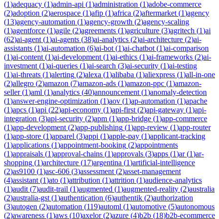
(
1
)
adequacy
(
1
)
admin-api
(
1
)
administration
(
1
)
adobe-commerce
(
2
)
adoption
(
2
)
aerospace
(
1
)
afip
(
1
)
africa
(
2
)
aftermarket
(
1
)
agency
(
13
)
agency-automation
(
1
)
agency-growth
(
2
)
agency-scaling
(
1
)
agentforce
(
1
)
agile
(
2
)
agreements
(
1
)
agriculture
(
3
)
agritech
(
1
)
ai
(
62
)
ai-agent
(
1
)
ai-agents
(
38
)
ai-analytics
(
2
)
ai-architecture
(
2
)
ai-
assistants
(
1
)
ai-automation
(
6
)
ai-bot
(
1
)
ai-chatbot
(
1
)
ai-comparison
(
1
)
ai-content
(
1
)
ai-development
(
1
)
ai-ethics
(
1
)
ai-frameworks
(
2
)
ai-
investment
(
1
)
ai-queries
(
1
)
ai-search
(
3
)
ai-security
(
1
)
ai-testing
(
1
)
ai-threats
(
1
)
alerting
(
2
)
alexa
(
1
)
alibaba
(
1
)
aliexpress
(
1
)
all-in-one
(
2
)
allegro
(
2
)
amazon
(
7
)
amazon-ads
(
1
)
amazon-ppc
(
1
)
amazon-
seller
(
1
)
aml
(
1
)
analytics
(
40
)
announcement
(
1
)
anomaly-detection
(
1
)
answer-engine-optimization
(
1
)
aov
(
1
)
ap-automation
(
1
)
apache
(
1
)
apcs
(
1
)
api
(
22
)
api-economy
(
1
)
api-first
(
2
)
api-gateway
(
1
)
api-
integration
(
3
)
api-security
(
2
)
apm
(
1
)
app-bridge
(
1
)
app-commerce
(
1
)
app-development
(
2
)
app-publishing
(
1
)
app-review
(
1
)
app-router
(
1
)
app-store
(
1
)
apparel
(
3
)
appi
(
1
)
apple-pay
(
1
)
applicant-tracking
(
1
)
applications
(
1
)
appointment-booking
(
2
)
appointments
(
1
)
appraisals
(
1
)
approval-chains
(
1
)
approvals
(
3
)
apps
(
1
)
ar
(
1
)
ar-
shopping
(
1
)
architecture
(
17
)
argentina
(
1
)
artificial-intelligence
(
2
)
as9100
(
1
)
asc-606
(
3
)
assessment
(
2
)
asset-management
(
4
)
assistant
(
1
)
ato
(
1
)
attribution
(
1
)
attrition
(
1
)
audience-analytics
(
1
)
audit
(
7
)
audit-trail
(
1
)
augmented
(
1
)
augmented-reality
(
2
)
australia
(
2
)
australia-gst
(
1
)
authentication
(
6
)
authentik
(
2
)
authorization
(
3
)
autogen
(
2
)
automation
(
119
)
automl
(
1
)
automotive
(
5
)
autonomous
(
2
)
awareness
(
1
)
aws
(
10
)
axelor
(
2
)
azure
(
4
)
b2b
(
18
)
b2b-ecommerce