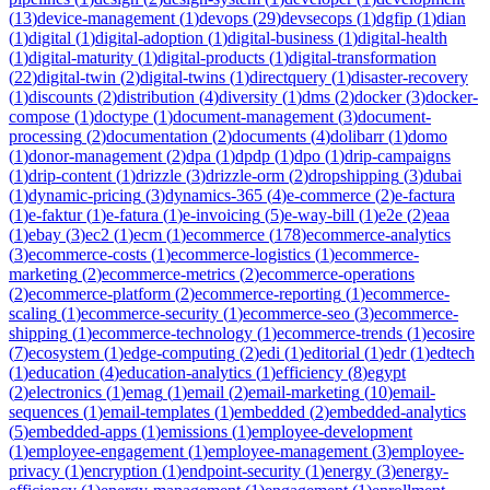
(
13
)
device-management
(
1
)
devops
(
29
)
devsecops
(
1
)
dgfip
(
1
)
dian
(
1
)
digital
(
1
)
digital-adoption
(
1
)
digital-business
(
1
)
digital-health
(
1
)
digital-maturity
(
1
)
digital-products
(
1
)
digital-transformation
(
22
)
digital-twin
(
2
)
digital-twins
(
1
)
directquery
(
1
)
disaster-recovery
(
1
)
discounts
(
2
)
distribution
(
4
)
diversity
(
1
)
dms
(
2
)
docker
(
3
)
docker-
compose
(
1
)
doctype
(
1
)
document-management
(
3
)
document-
processing
(
2
)
documentation
(
2
)
documents
(
4
)
dolibarr
(
1
)
domo
(
1
)
donor-management
(
2
)
dpa
(
1
)
dpdp
(
1
)
dpo
(
1
)
drip-campaigns
(
1
)
drip-content
(
1
)
drizzle
(
3
)
drizzle-orm
(
2
)
dropshipping
(
3
)
dubai
(
1
)
dynamic-pricing
(
3
)
dynamics-365
(
4
)
e-commerce
(
2
)
e-factura
(
1
)
e-faktur
(
1
)
e-fatura
(
1
)
e-invoicing
(
5
)
e-way-bill
(
1
)
e2e
(
2
)
eaa
(
1
)
ebay
(
3
)
ec2
(
1
)
ecm
(
1
)
ecommerce
(
178
)
ecommerce-analytics
(
3
)
ecommerce-costs
(
1
)
ecommerce-logistics
(
1
)
ecommerce-
marketing
(
2
)
ecommerce-metrics
(
2
)
ecommerce-operations
(
2
)
ecommerce-platform
(
2
)
ecommerce-reporting
(
1
)
ecommerce-
scaling
(
1
)
ecommerce-security
(
1
)
ecommerce-seo
(
3
)
ecommerce-
shipping
(
1
)
ecommerce-technology
(
1
)
ecommerce-trends
(
1
)
ecosire
(
7
)
ecosystem
(
1
)
edge-computing
(
2
)
edi
(
1
)
editorial
(
1
)
edr
(
1
)
edtech
(
1
)
education
(
4
)
education-analytics
(
1
)
efficiency
(
8
)
egypt
(
2
)
electronics
(
1
)
emag
(
1
)
email
(
2
)
email-marketing
(
10
)
email-
sequences
(
1
)
email-templates
(
1
)
embedded
(
2
)
embedded-analytics
(
5
)
embedded-apps
(
1
)
emissions
(
1
)
employee-development
(
1
)
employee-engagement
(
1
)
employee-management
(
3
)
employee-
privacy
(
1
)
encryption
(
1
)
endpoint-security
(
1
)
energy
(
3
)
energy-