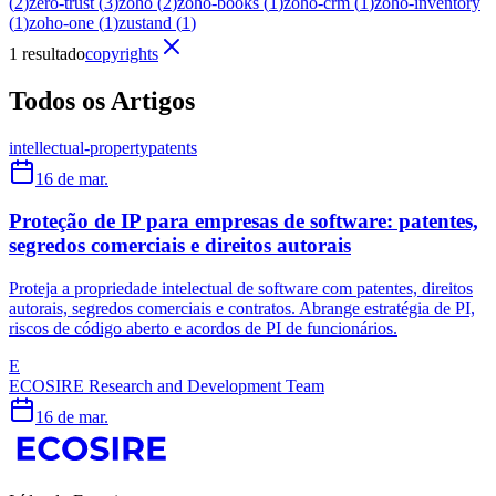
(
2
)
zero-trust
(
3
)
zoho
(
2
)
zoho-books
(
1
)
zoho-crm
(
1
)
zoho-inventory
(
1
)
zoho-one
(
1
)
zustand
(
1
)
1 resultado
copyrights
Todos os Artigos
intellectual-property
patents
16 de mar.
Proteção de IP para empresas de software: patentes,
segredos comerciais e direitos autorais
Proteja a propriedade intelectual de software com patentes, direitos
autorais, segredos comerciais e contratos. Abrange estratégia de PI,
riscos de código aberto e acordos de PI de funcionários.
E
ECOSIRE Research and Development Team
16 de mar.