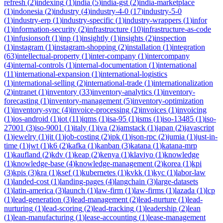
refresh
(
2
)
indexing
(
1
)
india
(
5
)
india-gst
(
2
)
india-marketplace
(
1
)
indonesia
(
2
)
industry
(
4
)
industry-4-0
(
17
)
industry-5-0
(
1
)
industry-erp
(
1
)
industry-specific
(
1
)
industry-wrappers
(
1
)
infor
(
1
)
information-security
(
2
)
infrastructure
(
10
)
infrastructure-as-code
(
1
)
infusionsoft
(
1
)
inp
(
1
)
insightly
(
1
)
insights
(
2
)
inspection
(
1
)
instagram
(
1
)
instagram-shopping
(
2
)
installation
(
1
)
integration
(
63
)
intellectual-property
(
1
)
inter-company
(
1
)
intercompany
(
4
)
internal-controls
(
1
)
internal-documentation
(
1
)
international
(
11
)
international-expansion
(
1
)
international-logistics
(
1
)
international-selling
(
2
)
international-trade
(
1
)
internationalization
(
2
)
intranet
(
1
)
inventory
(
33
)
inventory-analytics
(
1
)
inventory-
forecasting
(
1
)
inventory-management
(
5
)
inventory-optimization
(
1
)
inventory-sync
(
4
)
invoice-processing
(
2
)
invoices
(
1
)
invoicing
(
1
)
ios-android
(
1
)
iot
(
11
)
iqms
(
1
)
isa-95
(
1
)
isms
(
1
)
iso-13485
(
1
)
iso-
27001
(
3
)
iso-9001
(
1
)
italy
(
1
)
iva
(
2
)
jamstack
(
1
)
japan
(
2
)
javascript
(
1
)
jewelry
(
1
)
jit
(
1
)
job-costing
(
2
)
jpk
(
1
)
json-rpc
(
2
)
jumia
(
1
)
just-in-
time
(
1
)
jwt
(
1
)
k6
(
2
)
kafka
(
1
)
kanban
(
3
)
katana
(
1
)
katana-mrp
(
1
)
kaufland
(
2
)
kdv
(
1
)
keap
(
2
)
kenya
(
1
)
klaviyo
(
1
)
knowledge
(
1
)
knowledge-base
(
4
)
knowledge-management
(
2
)
korea
(
1
)
kpi
(
3
)
kpis
(
3
)
kra
(
1
)
ksef
(
1
)
kubernetes
(
1
)
kvkk
(
1
)
kyc
(
1
)
labor-law
(
1
)
landed-cost
(
1
)
landing-pages
(
4
)
langchain
(
3
)
large-datasets
(
1
)
latin-america
(
3
)
launch
(
1
)
law-firm
(
1
)
law-firms
(
1
)
lazada
(
1
)
lcp
(
1
)
lead-generation
(
3
)
lead-management
(
2
)
lead-nurture
(
1
)
lead-
nurturing
(
1
)
lead-scoring
(
2
)
lead-tracking
(
1
)
leadership
(
2
)
lean
(
1
)
lean-manufacturing
(
1
)
lease-accounting
(
1
)
lease-management