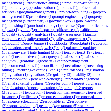
management
(
1
)
production-planning
(
2
)
production-scheduling
(
1
)
productivity
(
9
)
productization
(
1
)
products
(
1
)
professional-
services
(
4
)
program-management
(
1
)
project-accounting
(
2
)
project-
management
(
19
)
prometheus
(
1
)
prompt-engineering
(
1
)
property-
management
(
5
)
proprietary
(
1
)
provincial-tax
(
1
)
public-sector
(
1
)
publishing
(
1
)
punchout-catalog
(
1
)
purchase
(
3
)
push-notifications
(
1
)
pwa
(
1
)
python
(
5
)
qa
(
1
)
qatar
(
1
)
qlik-sense
(
1
)
qualification
(
1
)
quality
(
3
)
quality-analytics
(
1
)
quality-assurance
(
1
)
quality-
compliance
(
1
)
quality-control
(
2
)
quality-management
(
2
)
quantum-
computing
(
1
)
query-tuning
(
1
)
quickbooks
(
8
)
quickstart
(
1
)
quotation
(
1
)
quotation-templates
(
1
)
qweb
(
3
)
rag
(
1
)
rakuten
(
1
)
ranking
(
1
)
ransomware
(
1
)
rate-limiting
(
3
)
rdl
(
1
)
react
(
8
)
react-19
(
2
)
react-
email
(
1
)
react-native
(
1
)
react-query
(
1
)
real-estate
(
5
)
real-estate-
analytics
(
1
)
real-time
(
4
)
recharts
(
1
)
recipe-management
(
1
)
recommendations
(
1
)
reconciliation
(
1
)
recruitment
(
6
)
recurring-
billing
(
1
)
recurring-revenue
(
5
)
redis
(
2
)
refurbished
(
1
)
registration
(
1
)
regulation
(
1
)
regulations
(
2
)
regulatory
(
3
)
reliability
(
2
)
remix
(
2
)
remote-work
(
2
)
renewable-energy
(
1
)
renewal-management
(
1
)
rental
(
3
)
rental-business
(
1
)
reorder-point
(
1
)
repeat-purchases
(
1
)
replication
(
1
)
report-generation
(
1
)
reporting
(
12
)
reports
(
3
)
repricing
(
1
)
reputation
(
1
)
reputation-management
(
2
)
reserved-
instances
(
1
)
resilience
(
2
)
resource-allocation
(
1
)
resource-planning
(
1
)
resource-scheduling
(
2
)
responsible-ai
(
2
)
responsive
(
2
)
responsive-design
(
1
)
rest-api
(
4
)
restaurant
(
5
)
restaurant-
management
(
1
)
retail
(
13
)
retail-analytics
(
1
)
retention
(
9
)
returns