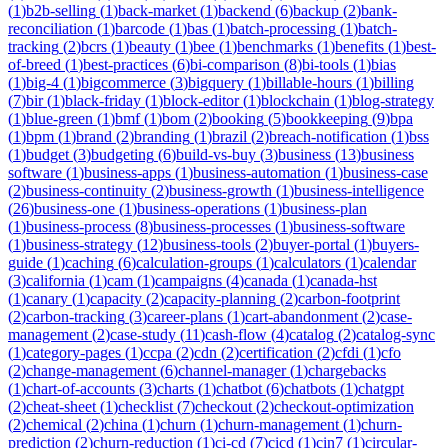
(
1
)
b2b-selling
(
1
)
back-market
(
1
)
backend
(
6
)
backup
(
2
)
bank-
reconciliation
(
1
)
barcode
(
1
)
bas
(
1
)
batch-processing
(
1
)
batch-
tracking
(
2
)
bcrs
(
1
)
beauty
(
1
)
bee
(
1
)
benchmarks
(
1
)
benefits
(
1
)
best-
of-breed
(
1
)
best-practices
(
6
)
bi-comparison
(
8
)
bi-tools
(
1
)
bias
(
1
)
big-4
(
1
)
bigcommerce
(
3
)
bigquery
(
1
)
billable-hours
(
1
)
billing
(
7
)
bir
(
1
)
black-friday
(
1
)
block-editor
(
1
)
blockchain
(
1
)
blog-strategy
(
1
)
blue-green
(
1
)
bmf
(
1
)
bom
(
2
)
booking
(
5
)
bookkeeping
(
9
)
bpa
(
1
)
bpm
(
1
)
brand
(
2
)
branding
(
1
)
brazil
(
2
)
breach-notification
(
1
)
bss
(
1
)
budget
(
3
)
budgeting
(
6
)
build-vs-buy
(
3
)
business
(
13
)
business
software
(
1
)
business-apps
(
1
)
business-automation
(
1
)
business-case
(
2
)
business-continuity
(
2
)
business-growth
(
1
)
business-intelligence
(
26
)
business-one
(
1
)
business-operations
(
1
)
business-plan
(
1
)
business-process
(
8
)
business-processes
(
1
)
business-software
(
1
)
business-strategy
(
12
)
business-tools
(
2
)
buyer-portal
(
1
)
buyers-
guide
(
1
)
caching
(
6
)
calculation-groups
(
1
)
calculators
(
1
)
calendar
(
3
)
california
(
1
)
cam
(
1
)
campaigns
(
4
)
canada
(
1
)
canada-hst
(
1
)
canary
(
1
)
capacity
(
2
)
capacity-planning
(
2
)
carbon-footprint
(
2
)
carbon-tracking
(
3
)
career-plans
(
1
)
cart-abandonment
(
2
)
case-
management
(
2
)
case-study
(
11
)
cash-flow
(
4
)
catalog
(
2
)
catalog-sync
(
1
)
category-pages
(
1
)
ccpa
(
2
)
cdn
(
2
)
certification
(
2
)
cfdi
(
1
)
cfo
(
2
)
change-management
(
6
)
channel-manager
(
1
)
chargebacks
(
1
)
chart-of-accounts
(
3
)
charts
(
1
)
chatbot
(
6
)
chatbots
(
1
)
chatgpt
(
2
)
cheat-sheet
(
1
)
checklist
(
7
)
checkout
(
2
)
checkout-optimization
(
2
)
chemical
(
2
)
china
(
1
)
churn
(
1
)
churn-management
(
1
)
churn-
prediction
(
2
)
churn-reduction
(
1
)
ci-cd
(
7
)
cicd
(
1
)
cin7
(
1
)
circular-