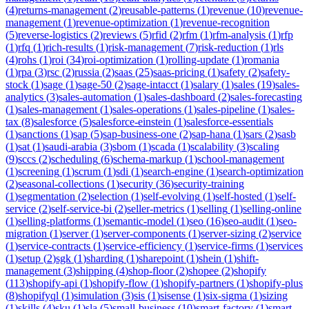
(
4
)
returns-management
(
2
)
reusable-patterns
(
1
)
revenue
(
10
)
revenue-
management
(
1
)
revenue-optimization
(
1
)
revenue-recognition
(
5
)
reverse-logistics
(
2
)
reviews
(
5
)
rfid
(
2
)
rfm
(
1
)
rfm-analysis
(
1
)
rfp
(
1
)
rfq
(
1
)
rich-results
(
1
)
risk-management
(
7
)
risk-reduction
(
1
)
rls
(
4
)
rohs
(
1
)
roi
(
34
)
roi-optimization
(
1
)
rolling-update
(
1
)
romania
(
1
)
rpa
(
3
)
rsc
(
2
)
russia
(
2
)
saas
(
25
)
saas-pricing
(
1
)
safety
(
2
)
safety-
stock
(
1
)
sage
(
1
)
sage-50
(
2
)
sage-intacct
(
1
)
salary
(
1
)
sales
(
19
)
sales-
analytics
(
3
)
sales-automation
(
1
)
sales-dashboard
(
2
)
sales-forecasting
(
1
)
sales-management
(
1
)
sales-operations
(
1
)
sales-pipeline
(
1
)
sales-
tax
(
8
)
salesforce
(
5
)
salesforce-einstein
(
1
)
salesforce-essentials
(
1
)
sanctions
(
1
)
sap
(
5
)
sap-business-one
(
2
)
sap-hana
(
1
)
sars
(
2
)
sasb
(
1
)
sat
(
1
)
saudi-arabia
(
3
)
sbom
(
1
)
scada
(
1
)
scalability
(
3
)
scaling
(
9
)
sccs
(
2
)
scheduling
(
6
)
schema-markup
(
1
)
school-management
(
1
)
screening
(
1
)
scrum
(
1
)
sdi
(
1
)
search-engine
(
1
)
search-optimization
(
2
)
seasonal-collections
(
1
)
security
(
36
)
security-training
(
1
)
segmentation
(
2
)
selection
(
1
)
self-evolving
(
1
)
self-hosted
(
1
)
self-
service
(
2
)
self-service-bi
(
2
)
seller-metrics
(
1
)
selling
(
1
)
selling-online
(
1
)
selling-platforms
(
1
)
semantic-model
(
1
)
seo
(
16
)
seo-audit
(
1
)
seo-
migration
(
1
)
server
(
1
)
server-components
(
1
)
server-sizing
(
2
)
service
(
1
)
service-contracts
(
1
)
service-efficiency
(
1
)
service-firms
(
1
)
services
(
1
)
setup
(
2
)
sgk
(
1
)
sharding
(
1
)
sharepoint
(
1
)
shein
(
1
)
shift-
management
(
3
)
shipping
(
4
)
shop-floor
(
2
)
shopee
(
2
)
shopify
(
113
)
shopify-api
(
1
)
shopify-flow
(
1
)
shopify-partners
(
1
)
shopify-plus
(
8
)
shopifyql
(
1
)
simulation
(
3
)
sis
(
1
)
sisense
(
1
)
six-sigma
(
1
)
sizing
(
1
)
skills
(
4
)
sku
(
1
)
sla
(
5
)
small-business
(
10
)
smart-factory
(
1
)
smart-