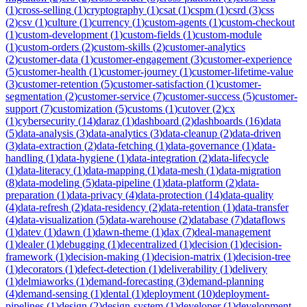
(
1
)
cross-selling
(
1
)
cryptography
(
1
)
csat
(
1
)
cspm
(
1
)
csrd
(
3
)
css
(
2
)
csv
(
1
)
culture
(
1
)
currency
(
1
)
custom-agents
(
1
)
custom-checkout
(
1
)
custom-development
(
1
)
custom-fields
(
1
)
custom-module
(
1
)
custom-orders
(
2
)
custom-skills
(
2
)
customer-analytics
(
2
)
customer-data
(
1
)
customer-engagement
(
3
)
customer-experience
(
5
)
customer-health
(
1
)
customer-journey
(
1
)
customer-lifetime-value
(
3
)
customer-retention
(
5
)
customer-satisfaction
(
1
)
customer-
segmentation
(
2
)
customer-service
(
7
)
customer-success
(
5
)
customer-
support
(
7
)
customization
(
5
)
customs
(
1
)
cutover
(
2
)
cx
(
1
)
cybersecurity
(
14
)
daraz
(
1
)
dashboard
(
2
)
dashboards
(
16
)
data
(
5
)
data-analysis
(
3
)
data-analytics
(
3
)
data-cleanup
(
2
)
data-driven
(
3
)
data-extraction
(
2
)
data-fetching
(
1
)
data-governance
(
1
)
data-
handling
(
1
)
data-hygiene
(
1
)
data-integration
(
2
)
data-lifecycle
(
1
)
data-literacy
(
1
)
data-mapping
(
1
)
data-mesh
(
1
)
data-migration
(
8
)
data-modeling
(
5
)
data-pipeline
(
1
)
data-platform
(
2
)
data-
preparation
(
1
)
data-privacy
(
4
)
data-protection
(
14
)
data-quality
(
4
)
data-refresh
(
2
)
data-residency
(
2
)
data-retention
(
1
)
data-transfer
(
4
)
data-visualization
(
5
)
data-warehouse
(
2
)
database
(
7
)
dataflows
(
1
)
datev
(
1
)
dawn
(
1
)
dawn-theme
(
1
)
dax
(
7
)
deal-management
(
1
)
dealer
(
1
)
debugging
(
1
)
decentralized
(
1
)
decision
(
1
)
decision-
framework
(
1
)
decision-making
(
1
)
decision-matrix
(
1
)
decision-tree
(
1
)
decorators
(
1
)
defect-detection
(
1
)
deliverability
(
1
)
delivery
(
1
)
delmiaworks
(
1
)
demand-forecasting
(
3
)
demand-planning
(
4
)
demand-sensing
(
1
)
dental
(
1
)
deployment
(
10
)
deployment-
pipelines
(
1
)
design
(
2
)
design-system
(
1
)
developer
(
1
)
development