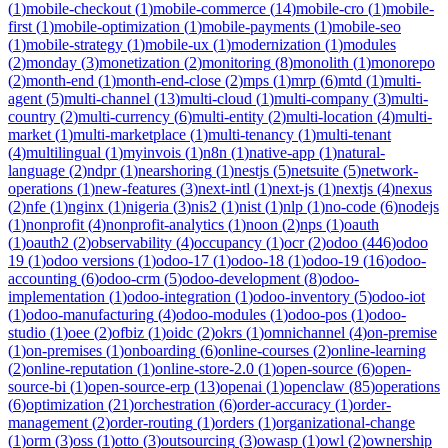
(
1
)
mobile-checkout
(
1
)
mobile-commerce
(
14
)
mobile-cro
(
1
)
mobile-
first
(
1
)
mobile-optimization
(
1
)
mobile-payments
(
1
)
mobile-seo
(
1
)
mobile-strategy
(
1
)
mobile-ux
(
1
)
modernization
(
1
)
modules
(
2
)
monday
(
3
)
monetization
(
2
)
monitoring
(
8
)
monolith
(
1
)
monorepo
(
2
)
month-end
(
1
)
month-end-close
(
2
)
mps
(
1
)
mrp
(
6
)
mtd
(
1
)
multi-
agent
(
5
)
multi-channel
(
13
)
multi-cloud
(
1
)
multi-company
(
3
)
multi-
country
(
2
)
multi-currency
(
6
)
multi-entity
(
2
)
multi-location
(
4
)
multi-
market
(
1
)
multi-marketplace
(
1
)
multi-tenancy
(
1
)
multi-tenant
(
4
)
multilingual
(
1
)
myinvois
(
1
)
n8n
(
1
)
native-app
(
1
)
natural-
language
(
2
)
ndpr
(
1
)
nearshoring
(
1
)
nestjs
(
5
)
netsuite
(
5
)
network-
operations
(
1
)
new-features
(
3
)
next-intl
(
1
)
next-js
(
1
)
nextjs
(
4
)
nexus
(
2
)
nfe
(
1
)
nginx
(
1
)
nigeria
(
3
)
nis2
(
1
)
nist
(
1
)
nlp
(
1
)
no-code
(
6
)
nodejs
(
1
)
nonprofit
(
4
)
nonprofit-analytics
(
1
)
noon
(
2
)
nps
(
1
)
oauth
(
1
)
oauth2
(
2
)
observability
(
4
)
occupancy
(
1
)
ocr
(
2
)
odoo
(
446
)
odoo
19
(
1
)
odoo versions
(
1
)
odoo-17
(
1
)
odoo-18
(
1
)
odoo-19
(
16
)
odoo-
accounting
(
6
)
odoo-crm
(
5
)
odoo-development
(
8
)
odoo-
implementation
(
1
)
odoo-integration
(
1
)
odoo-inventory
(
5
)
odoo-iot
(
1
)
odoo-manufacturing
(
4
)
odoo-modules
(
1
)
odoo-pos
(
1
)
odoo-
studio
(
1
)
oee
(
2
)
ofbiz
(
1
)
oidc
(
2
)
okrs
(
1
)
omnichannel
(
4
)
on-premise
(
1
)
on-premises
(
1
)
onboarding
(
6
)
online-courses
(
2
)
online-learning
(
2
)
online-reputation
(
1
)
online-store-2.0
(
1
)
open-source
(
6
)
open-
source-bi
(
1
)
open-source-erp
(
13
)
openai
(
1
)
openclaw
(
85
)
operations
(
6
)
optimization
(
21
)
orchestration
(
6
)
order-accuracy
(
1
)
order-
management
(
2
)
order-routing
(
1
)
orders
(
1
)
organizational-change
(
1
)
orm
(
3
)
oss
(
1
)
otto
(
3
)
outsourcing
(
3
)
owasp
(
1
)
owl
(
2
)
ownership