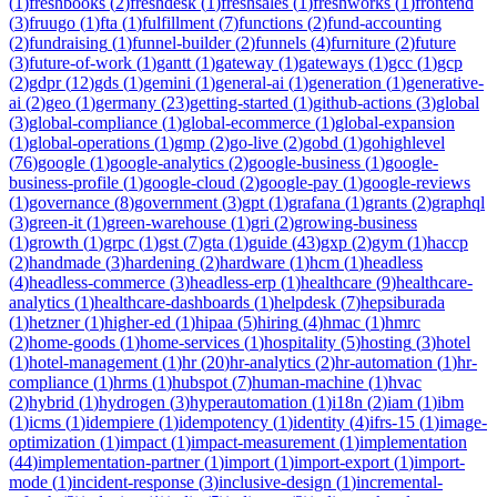
(
1
)
freshbooks
(
2
)
freshdesk
(
1
)
freshsales
(
1
)
freshworks
(
1
)
frontend
(
3
)
fruugo
(
1
)
fta
(
1
)
fulfillment
(
7
)
functions
(
2
)
fund-accounting
(
2
)
fundraising
(
1
)
funnel-builder
(
2
)
funnels
(
4
)
furniture
(
2
)
future
(
3
)
future-of-work
(
1
)
gantt
(
1
)
gateway
(
1
)
gateways
(
1
)
gcc
(
1
)
gcp
(
2
)
gdpr
(
12
)
gds
(
1
)
gemini
(
1
)
general-ai
(
1
)
generation
(
1
)
generative-
ai
(
2
)
geo
(
1
)
germany
(
23
)
getting-started
(
1
)
github-actions
(
3
)
global
(
3
)
global-compliance
(
1
)
global-ecommerce
(
1
)
global-expansion
(
1
)
global-operations
(
1
)
gmp
(
2
)
go-live
(
2
)
gobd
(
1
)
gohighlevel
(
76
)
google
(
1
)
google-analytics
(
2
)
google-business
(
1
)
google-
business-profile
(
1
)
google-cloud
(
2
)
google-pay
(
1
)
google-reviews
(
1
)
governance
(
8
)
government
(
3
)
gpt
(
1
)
grafana
(
1
)
grants
(
2
)
graphql
(
3
)
green-it
(
1
)
green-warehouse
(
1
)
gri
(
2
)
growing-business
(
1
)
growth
(
1
)
grpc
(
1
)
gst
(
7
)
gta
(
1
)
guide
(
43
)
gxp
(
2
)
gym
(
1
)
haccp
(
2
)
handmade
(
3
)
hardening
(
2
)
hardware
(
1
)
hcm
(
1
)
headless
(
4
)
headless-commerce
(
3
)
headless-erp
(
1
)
healthcare
(
9
)
healthcare-
analytics
(
1
)
healthcare-dashboards
(
1
)
helpdesk
(
7
)
hepsiburada
(
1
)
hetzner
(
1
)
higher-ed
(
1
)
hipaa
(
5
)
hiring
(
4
)
hmac
(
1
)
hmrc
(
2
)
home-goods
(
1
)
home-services
(
1
)
hospitality
(
5
)
hosting
(
3
)
hotel
(
1
)
hotel-management
(
1
)
hr
(
20
)
hr-analytics
(
2
)
hr-automation
(
1
)
hr-
compliance
(
1
)
hrms
(
1
)
hubspot
(
7
)
human-machine
(
1
)
hvac
(
2
)
hybrid
(
1
)
hydrogen
(
3
)
hyperautomation
(
1
)
i18n
(
2
)
iam
(
1
)
ibm
(
1
)
icms
(
1
)
idempiere
(
1
)
idempotency
(
1
)
identity
(
4
)
ifrs-15
(
1
)
image-
optimization
(
1
)
impact
(
1
)
impact-measurement
(
1
)
implementation
(
44
)
implementation-partner
(
1
)
import
(
1
)
import-export
(
1
)
import-
mode
(
1
)
incident-response
(
3
)
inclusive-design
(
1
)
incremental-