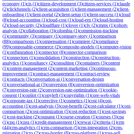
economy
(
1
)
cis
(
1
)
citizen-development
(
3
)
citizen-services
(
1
)
claude
(
2
)
clickfunnels
(
2
)
client-acquisition
(
1
)
client-management
(
2
)
client-
onboarding
(
1
)
client-portal
(
2
)
client-setup
(
1
)
client-success
(
1
)
cloud
(
8
)
cloud-accounting
(
1
)
cloud-cost
(
1
)
cloud-erp
(
3
)
cloud-hosting
(
2
)
cloud-security
(
2
)
cloudflare
(
1
)
clover
(
1
)
clv
(
2
)
cmms
(
1
)
cohort-
analysis
(
2
)
collaboration
(
3
)
colombia
(
1
)
commission-tracking
(
1
)
community
(
3
)
company
(
1
)
company-story
(
1
)
comparison
(
88
)
comparisons
(
1
)
compensation
(
1
)
compiere
(
2
)
compliance
(
99
)
composable-commerce
(
2
)
composite-models
(
1
)
computer-vision
(
1
)
configuration
(
1
)
connector
(
8
)
connector-comparison
(
1
)
connectors
(
1
)
consolidation
(
3
)
construction
(
2
)
construction-
analytics
(
1
)
consultancy
(
2
)
consulting
(
3
)
containers
(
3
)
content
(
1
)
content-management
(
2
)
content-marketing
(
3
)
continuous-
improvement
(
1
)
contract-management
(
1
)
contract-review
(
1
)
contracts
(
3
)
conversation-ai
(
1
)
conversation-design
(
1
)
conversational-ai
(
3
)
conversion
(
8
)
conversion-optimization
(
7
)
conversion-rate
(
2
)
conversion-rate-optimization
(
1
)
cookie-
consent
(
1
)
copilot
(
1
)
copyleft
(
1
)
copyrights
(
1
)
core-web-vitals
(
5
)
corporate-tax
(
1
)
corrective
(
1
)
cosmetics
(
1
)
cost
(
4
)
cost-
accounting
(
1
)
cost-analysis
(
3
)
cost-benefit
(
2
)
cost-calculator
(
1
)
cost-
comparison
(
2
)
cost-optimization
(
5
)
cost-reduction
(
1
)
cost-savings
(
1
)
cost-tracking
(
2
)
coupang
(
1
)
course-creation
(
1
)
courses
(
3
)
cpa
(
1
)
cpq
(
1
)
cpra
(
1
)
credit-management
(
1
)
crewai
(
2
)
criteria
(
1
)
crm
(
44
)
crm-analytics
(
1
)
crm-comparison
(
5
)
crm-integration
(
2
)
crm-
migration
(
2
)
cro
(
2
)
cross-border
(
8
)
cross-platform
(
1
)
cross-sell