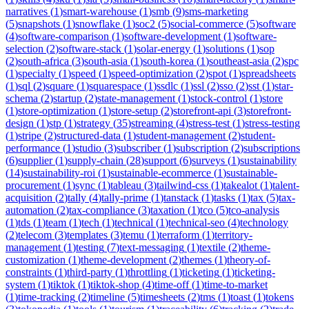
narratives
(
1
)
smart-warehouse
(
1
)
smb
(
9
)
sms-marketing
(
5
)
snapshots
(
1
)
snowflake
(
1
)
soc2
(
5
)
social-commerce
(
5
)
software
(
4
)
software-comparison
(
1
)
software-development
(
1
)
software-
selection
(
2
)
software-stack
(
1
)
solar-energy
(
1
)
solutions
(
1
)
sop
(
2
)
south-africa
(
3
)
south-asia
(
1
)
south-korea
(
1
)
southeast-asia
(
2
)
spc
(
1
)
specialty
(
1
)
speed
(
1
)
speed-optimization
(
2
)
spot
(
1
)
spreadsheets
(
1
)
sql
(
2
)
square
(
1
)
squarespace
(
1
)
ssdlc
(
1
)
ssl
(
2
)
sso
(
2
)
sst
(
1
)
star-
schema
(
2
)
startup
(
2
)
state-management
(
1
)
stock-control
(
1
)
store
(
1
)
store-optimization
(
1
)
store-setup
(
2
)
storefront-api
(
3
)
storefront-
design
(
1
)
stp
(
1
)
strategy
(
35
)
streaming
(
4
)
stress-test
(
1
)
stress-testing
(
1
)
stripe
(
2
)
structured-data
(
1
)
student-management
(
2
)
student-
performance
(
1
)
studio
(
3
)
subscriber
(
1
)
subscription
(
2
)
subscriptions
(
6
)
supplier
(
1
)
supply-chain
(
28
)
support
(
6
)
surveys
(
1
)
sustainability
(
14
)
sustainability-roi
(
1
)
sustainable-ecommerce
(
1
)
sustainable-
procurement
(
1
)
sync
(
1
)
tableau
(
3
)
tailwind-css
(
1
)
takealot
(
1
)
talent-
acquisition
(
2
)
tally
(
4
)
tally-prime
(
1
)
tanstack
(
1
)
tasks
(
1
)
tax
(
5
)
tax-
automation
(
2
)
tax-compliance
(
3
)
taxation
(
1
)
tco
(
5
)
tco-analysis
(
1
)
tds
(
1
)
team
(
1
)
tech
(
1
)
technical
(
1
)
technical-seo
(
4
)
technology
(
2
)
telecom
(
3
)
templates
(
3
)
temu
(
1
)
terraform
(
1
)
territory-
management
(
1
)
testing
(
7
)
text-messaging
(
1
)
textile
(
2
)
theme-
customization
(
1
)
theme-development
(
2
)
themes
(
1
)
theory-of-
constraints
(
1
)
third-party
(
1
)
throttling
(
1
)
ticketing
(
1
)
ticketing-
system
(
1
)
tiktok
(
1
)
tiktok-shop
(
4
)
time-off
(
1
)
time-to-market
(
1
)
time-tracking
(
2
)
timeline
(
5
)
timesheets
(
2
)
tms
(
1
)
toast
(
1
)
tokens