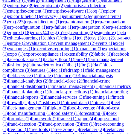
efficiency
(
1
)
energy-management
(
1
)
engagement
(
1
)
enrollment
(
2
)
enterprise
(
39
)
enterprise-ai
(
2
)
enterprise-architecture
(
1
)
enterprise-content
(
1
)
enterprise-software
(
1
)
eoq
(
1
)
epicor
(
2
)
epicor-kinetic
(
1
)
eprivacy
(
1
)
equipment
(
2
)
equipment-rental
(
2
)
erp
(
225
)
erp-architecture
(
1
)
erp-automation
(
1
)
erp-comparison
(
9
)
erp-configuration
(
1
)
erp-failure
(
1
)
erp-integration
(
8
)
erp-selection
(
2
)
erpnext
(
18
)
errors
(
40
)
esg
(
5
)
esg-reporting
(
2
)
esignature
(
1
)
eta
(
2
)
ethical-sourcing
(
1
)
ethics
(
1
)
etims
(
1
)
etl
(
5
)
etsy
(
3
)
eu
(
2
)
eu-ai-act
(
1
)
europe
(
2
)
evaluation
(
3
)
event-management
(
2
)
events
(
1
)
excel
(
3
)
exchanges
(
1
)
executive-reporting
(
1
)
expansion
(
1
)
expectations
(
1
)
expo
(
1
)
export-compliance
(
1
)
extensibility
(
2
)
fabric
(
1
)
facebook
(
1
)
facebook-shops
(
1
)
factory-floor
(
1
)
faire
(
1
)
farm-management
(
1
)
fashion
(
6
)
fattura-elettronica
(
1
)
fba
(
1
)
fbr
(
2
)
fda
(
1
)
fda-
compliance
(
3
)
features
(
1
)
fec
(
1
)
fedramp
(
1
)
field-management
(
1
)
field-service
(
1
)
fill-rate
(
1
)
finance
(
10
)
financial-analysis
(
2
)
financial-analytics
(
2
)
financial-close
(
2
)
financial-crime
(
1
)
financial-dashboard
(
1
)
financial-management
(
1
)
financial-metrics
(
1
)
financial-planning
(
1
)
financial-projections
(
1
)
financial-reporting
(
4
)
financial-reports
(
2
)
financial-services
(
3
)
fine-tuning
(
1
)
fintech
(
3
)
firewall
(
1
)
firs
(
2
)
fishbowl
(
1
)
fitment-data
(
1
)
fitness
(
1
)
fleet
(
1
)
fleet-management
(
1
)
flipkart
(
2
)
food-beverage
(
4
)
food-cost
(
1
)
food-manufacturing
(
1
)
food-safety
(
1
)
forecasting
(
9
)
forex
(
1
)
formulas
(
1
)
framework
(
2
)
france
(
1
)
frappe
(
4
)
frappe-cloud
(
1
)
fraud-detection
(
2
)
fraud-prevention
(
2
)
free
(
1
)
free-accounting
(
1
)
free-tool
(
1
)
free-tools
(
1
)
free-zone
(
1
)
freelancer
(
2
)
freelancers