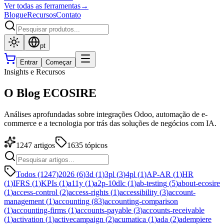
Ver todas as ferramentas
→
Blogue
Recursos
Contato
pt
Entrar
Começar
Insights e Recursos
O Blog ECOSIRE
Análises aprofundadas sobre integrações Odoo, automação de e-
commerce e a tecnologia por trás das soluções de negócios com IA.
1247
artigos
1635
tópicos
Todos (1247)
2026
(
6
)
3d
(
1
)
3pl
(
3
)
4pl
(
1
)
AP-AR
(
1
)
HR
(
1
)
IFRS
(
1
)
KPIs
(
1
)
a11y
(
1
)
a2p-10dlc
(
1
)
ab-testing
(
5
)
about-ecosire
(
1
)
access-control
(
2
)
access-rights
(
1
)
accessibility
(
3
)
account-
management
(
1
)
accounting
(
83
)
accounting-comparison
(
1
)
accounting-firms
(
1
)
accounts-payable
(
3
)
accounts-receivable
(
1
)
activation
(
1
)
activecampaign
(
2
)
acumatica
(
1
)
ada
(
2
)
adempiere