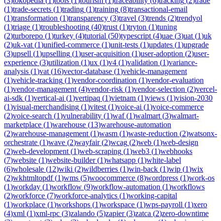
(
3
)
tokopedia
(
1
)
tools
(
1
)
tourism
(
1
)
traceability
(
6
)
tracking
(
2
)
trade
(
1
)
trade-secrets
(
1
)
trading
(
1
)
training
(
8
)
transactional-email
(
1
)
transformation
(
1
)
transparency
(
3
)
travel
(
3
)
trends
(
2
)
trendyol
(
1
)
triage
(
1
)
troubleshooting
(
40
)
trust
(
1
)
tryton
(
1
)
tuning
(
2
)
turborepo
(
1
)
turkey
(
4
)
tutorial
(
50
)
typescript
(
4
)
uae
(
3
)
uat
(
1
)
uk
(
2
)
uk-vat
(
1
)
unified-commerce
(
1
)
unit-tests
(
1
)
updates
(
1
)
upgrade
(
3
)
upsell
(
1
)
upselling
(
1
)
user-acquisition
(
1
)
user-adoption
(
2
)
user-
experience
(
3
)
utilization
(
1
)
ux
(
1
)
v4
(
1
)
validation
(
1
)
variance-
analysis
(
1
)
vat
(
16
)
vector-database
(
1
)
vehicle-management
(
1
)
vehicle-tracking
(
1
)
vendor-coordination
(
1
)
vendor-evaluation
(
1
)
vendor-management
(
4
)
vendor-risk
(
1
)
vendor-selection
(
2
)
vercel-
ai-sdk
(
1
)
vertical-ai
(
1
)
vertipaq
(
1
)
vietnam
(
1
)
views
(
1
)
vision-2030
(
1
)
visual-merchandising
(
1
)
vitest
(
1
)
voice-ai
(
1
)
voice-commerce
(
2
)
voice-search
(
1
)
vulnerability
(
1
)
waf
(
1
)
walmart
(
3
)
walmart-
marketplace
(
1
)
warehouse
(
13
)
warehouse-automation
(
2
)
warehouse-management
(
1
)
wasm
(
1
)
waste-reduction
(
2
)
watsonx-
orchestrate
(
1
)
wave
(
2
)
wayfair
(
2
)
wcag
(
2
)
web
(
1
)
web-design
(
2
)
web-development
(
1
)
web-scraping
(
1
)
web3
(
1
)
webhooks
(
7
)
website
(
1
)
website-builder
(
1
)
whatsapp
(
1
)
white-label
(
6
)
wholesale
(
12
)
wiki
(
2
)
wildberries
(
1
)
win-back
(
1
)
wip
(
1
)
wix
(
2
)
wkhtmltopdf
(
1
)
wms
(
5
)
woocommerce
(
8
)
wordpress
(
1
)
work-os
(
1
)
workday
(
1
)
workflow
(
9
)
workflow-automation
(
1
)
workflows
(
2
)
workforce
(
7
)
workforce-analytics
(
1
)
working-capital
(
1
)
workplace
(
1
)
workshops
(
1
)
workspace
(
1
)
wps-payroll
(
1
)
xero
(
4
)
xml
(
1
)
xml-rpc
(
3
)
zalando
(
5
)
zapier
(
3
)
zatca
(
2
)
zero-downtime