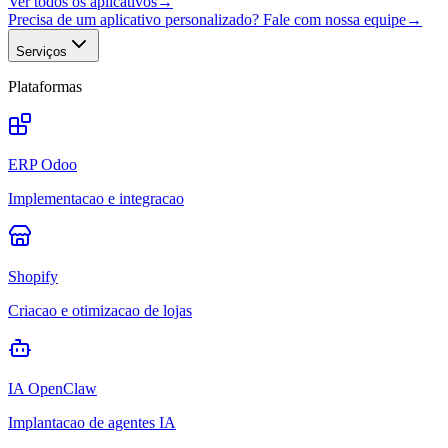
Ver todos os aplicativos
→
Precisa de um aplicativo personalizado? Fale com nossa equipe
→
Serviços
Plataformas
ERP Odoo
Implementacao e integracao
Shopify
Criacao e otimizacao de lojas
IA OpenClaw
Implantacao de agentes IA