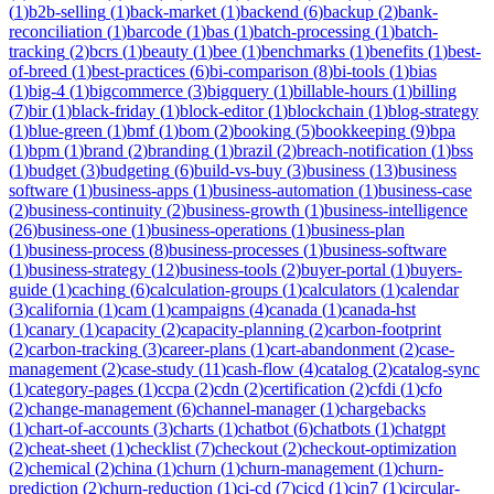
(
1
)
b2b-selling
(
1
)
back-market
(
1
)
backend
(
6
)
backup
(
2
)
bank-
reconciliation
(
1
)
barcode
(
1
)
bas
(
1
)
batch-processing
(
1
)
batch-
tracking
(
2
)
bcrs
(
1
)
beauty
(
1
)
bee
(
1
)
benchmarks
(
1
)
benefits
(
1
)
best-
of-breed
(
1
)
best-practices
(
6
)
bi-comparison
(
8
)
bi-tools
(
1
)
bias
(
1
)
big-4
(
1
)
bigcommerce
(
3
)
bigquery
(
1
)
billable-hours
(
1
)
billing
(
7
)
bir
(
1
)
black-friday
(
1
)
block-editor
(
1
)
blockchain
(
1
)
blog-strategy
(
1
)
blue-green
(
1
)
bmf
(
1
)
bom
(
2
)
booking
(
5
)
bookkeeping
(
9
)
bpa
(
1
)
bpm
(
1
)
brand
(
2
)
branding
(
1
)
brazil
(
2
)
breach-notification
(
1
)
bss
(
1
)
budget
(
3
)
budgeting
(
6
)
build-vs-buy
(
3
)
business
(
13
)
business
software
(
1
)
business-apps
(
1
)
business-automation
(
1
)
business-case
(
2
)
business-continuity
(
2
)
business-growth
(
1
)
business-intelligence
(
26
)
business-one
(
1
)
business-operations
(
1
)
business-plan
(
1
)
business-process
(
8
)
business-processes
(
1
)
business-software
(
1
)
business-strategy
(
12
)
business-tools
(
2
)
buyer-portal
(
1
)
buyers-
guide
(
1
)
caching
(
6
)
calculation-groups
(
1
)
calculators
(
1
)
calendar
(
3
)
california
(
1
)
cam
(
1
)
campaigns
(
4
)
canada
(
1
)
canada-hst
(
1
)
canary
(
1
)
capacity
(
2
)
capacity-planning
(
2
)
carbon-footprint
(
2
)
carbon-tracking
(
3
)
career-plans
(
1
)
cart-abandonment
(
2
)
case-
management
(
2
)
case-study
(
11
)
cash-flow
(
4
)
catalog
(
2
)
catalog-sync
(
1
)
category-pages
(
1
)
ccpa
(
2
)
cdn
(
2
)
certification
(
2
)
cfdi
(
1
)
cfo
(
2
)
change-management
(
6
)
channel-manager
(
1
)
chargebacks
(
1
)
chart-of-accounts
(
3
)
charts
(
1
)
chatbot
(
6
)
chatbots
(
1
)
chatgpt
(
2
)
cheat-sheet
(
1
)
checklist
(
7
)
checkout
(
2
)
checkout-optimization
(
2
)
chemical
(
2
)
china
(
1
)
churn
(
1
)
churn-management
(
1
)
churn-
prediction
(
2
)
churn-reduction
(
1
)
ci-cd
(
7
)
cicd
(
1
)
cin7
(
1
)
circular-