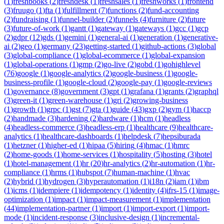
(
1
)
freshbooks
(
2
)
freshdesk
(
1
)
freshsales
(
1
)
freshworks
(
1
)
frontend
(
3
)
fruugo
(
1
)
fta
(
1
)
fulfillment
(
7
)
functions
(
2
)
fund-accounting
(
2
)
fundraising
(
1
)
funnel-builder
(
2
)
funnels
(
4
)
furniture
(
2
)
future
(
3
)
future-of-work
(
1
)
gantt
(
1
)
gateway
(
1
)
gateways
(
1
)
gcc
(
1
)
gcp
(
2
)
gdpr
(
12
)
gds
(
1
)
gemini
(
1
)
general-ai
(
1
)
generation
(
1
)
generative-
ai
(
2
)
geo
(
1
)
germany
(
23
)
getting-started
(
1
)
github-actions
(
3
)
global
(
3
)
global-compliance
(
1
)
global-ecommerce
(
1
)
global-expansion
(
1
)
global-operations
(
1
)
gmp
(
2
)
go-live
(
2
)
gobd
(
1
)
gohighlevel
(
76
)
google
(
1
)
google-analytics
(
2
)
google-business
(
1
)
google-
business-profile
(
1
)
google-cloud
(
2
)
google-pay
(
1
)
google-reviews
(
1
)
governance
(
8
)
government
(
3
)
gpt
(
1
)
grafana
(
1
)
grants
(
2
)
graphql
(
3
)
green-it
(
1
)
green-warehouse
(
1
)
gri
(
2
)
growing-business
(
1
)
growth
(
1
)
grpc
(
1
)
gst
(
7
)
gta
(
1
)
guide
(
43
)
gxp
(
2
)
gym
(
1
)
haccp
(
2
)
handmade
(
3
)
hardening
(
2
)
hardware
(
1
)
hcm
(
1
)
headless
(
4
)
headless-commerce
(
3
)
headless-erp
(
1
)
healthcare
(
9
)
healthcare-
analytics
(
1
)
healthcare-dashboards
(
1
)
helpdesk
(
7
)
hepsiburada
(
1
)
hetzner
(
1
)
higher-ed
(
1
)
hipaa
(
5
)
hiring
(
4
)
hmac
(
1
)
hmrc
(
2
)
home-goods
(
1
)
home-services
(
1
)
hospitality
(
5
)
hosting
(
3
)
hotel
(
1
)
hotel-management
(
1
)
hr
(
20
)
hr-analytics
(
2
)
hr-automation
(
1
)
hr-
compliance
(
1
)
hrms
(
1
)
hubspot
(
7
)
human-machine
(
1
)
hvac
(
2
)
hybrid
(
1
)
hydrogen
(
3
)
hyperautomation
(
1
)
i18n
(
2
)
iam
(
1
)
ibm
(
1
)
icms
(
1
)
idempiere
(
1
)
idempotency
(
1
)
identity
(
4
)
ifrs-15
(
1
)
image-
optimization
(
1
)
impact
(
1
)
impact-measurement
(
1
)
implementation
(
44
)
implementation-partner
(
1
)
import
(
1
)
import-export
(
1
)
import-
mode
(
1
)
incident-response
(
3
)
inclusive-design
(
1
)
incremental-