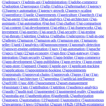
(
1
)
adequacy
(
1
)
admin-api
(
1
)
administration
(
1
)
adobe-commerce
(
2
)
adoption
(
2
)
aerospace
(
1
)
afip
(
1
)
africa
(
2
)
aftermarket
(
1
)
agency
(
13
)
agency-automation
(
1
)
agency-growth
(
2
)
agency-scaling
(
1
)
agentforce
(
1
)
agile
(
2
)
agreements
(
1
)
agriculture
(
3
)
agritech
(
1
)
ai
(
62
)
ai-agent
(
1
)
ai-agents
(
38
)
ai-analytics
(
2
)
ai-architecture
(
2
)
ai-
assistants
(
1
)
ai-automation
(
6
)
ai-bot
(
1
)
ai-chatbot
(
1
)
ai-comparison
(
1
)
ai-content
(
1
)
ai-development
(
1
)
ai-ethics
(
1
)
ai-frameworks
(
2
)
ai-
investment
(
1
)
ai-queries
(
1
)
ai-search
(
3
)
ai-security
(
1
)
ai-testing
(
1
)
ai-threats
(
1
)
alerting
(
2
)
alexa
(
1
)
alibaba
(
1
)
aliexpress
(
1
)
all-in-one
(
2
)
allegro
(
2
)
amazon
(
7
)
amazon-ads
(
1
)
amazon-ppc
(
1
)
amazon-
seller
(
1
)
aml
(
1
)
analytics
(
40
)
announcement
(
1
)
anomaly-detection
(
1
)
answer-engine-optimization
(
1
)
aov
(
1
)
ap-automation
(
1
)
apache
(
1
)
apcs
(
1
)
api
(
22
)
api-economy
(
1
)
api-first
(
2
)
api-gateway
(
1
)
api-
integration
(
3
)
api-security
(
2
)
apm
(
1
)
app-bridge
(
1
)
app-commerce
(
1
)
app-development
(
2
)
app-publishing
(
1
)
app-review
(
1
)
app-router
(
1
)
app-store
(
1
)
apparel
(
3
)
appi
(
1
)
apple-pay
(
1
)
applicant-tracking
(
1
)
applications
(
1
)
appointment-booking
(
2
)
appointments
(
1
)
appraisals
(
1
)
approval-chains
(
1
)
approvals
(
3
)
apps
(
1
)
ar
(
1
)
ar-
shopping
(
1
)
architecture
(
17
)
argentina
(
1
)
artificial-intelligence
(
2
)
as9100
(
1
)
asc-606
(
3
)
assessment
(
2
)
asset-management
(
4
)
assistant
(
1
)
ato
(
1
)
attribution
(
1
)
attrition
(
1
)
audience-analytics
(
1
)
audit
(
7
)
audit-trail
(
1
)
augmented
(
1
)
augmented-reality
(
2
)
australia
(
2
)
australia-gst
(
1
)
authentication
(
6
)
authentik
(
2
)
authorization
(
3
)
autogen
(
2
)
automation
(
119
)
automl
(
1
)
automotive
(
5
)
autonomous
(
2
)
awareness
(
1
)
aws
(
10
)
axelor
(
2
)
azure
(
4
)
b2b
(
18
)
b2b-ecommerce