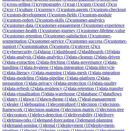
(
1
)
cross-selling
(
1
)
cryptography
(
1
)
csat
(
1
)
cspm
(
1
)
csrd
(
3
)
css
(
2
)
csv
(
1
)
culture
(
1
)
currency
(
1
)
custom-agents
(
1
)
custom-checkout
(
1
)
custom-development
(
1
)
custom-fields
(
1
)
custom-module
(
1
)
custom-orders
(
2
)
custom-skills
(
2
)
customer-analytics
(
2
)
customer-data
(
1
)
customer-engagement
(
3
)
customer-experience
(
5
)
customer-health
(
1
)
customer-journey
(
1
)
customer-lifetime-value
(
3
)
customer-retention
(
5
)
customer-satisfaction
(
1
)
customer-
segmentation
(
2
)
customer-service
(
7
)
customer-success
(
5
)
customer-
support
(
7
)
customization
(
5
)
customs
(
1
)
cutover
(
2
)
cx
(
1
)
cybersecurity
(
14
)
daraz
(
1
)
dashboard
(
2
)
dashboards
(
16
)
data
(
5
)
data-analysis
(
3
)
data-analytics
(
3
)
data-cleanup
(
2
)
data-driven
(
3
)
data-extraction
(
2
)
data-fetching
(
1
)
data-governance
(
1
)
data-
handling
(
1
)
data-hygiene
(
1
)
data-integration
(
2
)
data-lifecycle
(
1
)
data-literacy
(
1
)
data-mapping
(
1
)
data-mesh
(
1
)
data-migration
(
8
)
data-modeling
(
5
)
data-pipeline
(
1
)
data-platform
(
2
)
data-
preparation
(
1
)
data-privacy
(
4
)
data-protection
(
14
)
data-quality
(
4
)
data-refresh
(
2
)
data-residency
(
2
)
data-retention
(
1
)
data-transfer
(
4
)
data-visualization
(
5
)
data-warehouse
(
2
)
database
(
7
)
dataflows
(
1
)
datev
(
1
)
dawn
(
1
)
dawn-theme
(
1
)
dax
(
7
)
deal-management
(
1
)
dealer
(
1
)
debugging
(
1
)
decentralized
(
1
)
decision
(
1
)
decision-
framework
(
1
)
decision-making
(
1
)
decision-matrix
(
1
)
decision-tree
(
1
)
decorators
(
1
)
defect-detection
(
1
)
deliverability
(
1
)
delivery
(
1
)
delmiaworks
(
1
)
demand-forecasting
(
3
)
demand-planning
(
4
)
demand-sensing
(
1
)
dental
(
1
)
deployment
(
10
)
deployment-
pipelines
(
1
)
design
(
2
)
design-system
(
1
)
developer
(
1
)
development