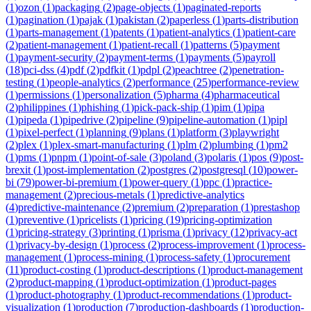
(
1
)
ozon
(
1
)
packaging
(
2
)
page-objects
(
1
)
paginated-reports
(
1
)
pagination
(
1
)
pajak
(
1
)
pakistan
(
2
)
paperless
(
1
)
parts-distribution
(
1
)
parts-management
(
1
)
patents
(
1
)
patient-analytics
(
1
)
patient-care
(
2
)
patient-management
(
1
)
patient-recall
(
1
)
patterns
(
5
)
payment
(
1
)
payment-security
(
2
)
payment-terms
(
1
)
payments
(
5
)
payroll
(
18
)
pci-dss
(
4
)
pdf
(
2
)
pdfkit
(
1
)
pdpl
(
2
)
peachtree
(
2
)
penetration-
testing
(
1
)
people-analytics
(
2
)
performance
(
25
)
performance-review
(
1
)
permissions
(
1
)
personalization
(
5
)
pharma
(
4
)
pharmaceutical
(
2
)
philippines
(
1
)
phishing
(
1
)
pick-pack-ship
(
1
)
pim
(
1
)
pipa
(
1
)
pipeda
(
1
)
pipedrive
(
2
)
pipeline
(
9
)
pipeline-automation
(
1
)
pipl
(
1
)
pixel-perfect
(
1
)
planning
(
9
)
plans
(
1
)
platform
(
3
)
playwright
(
2
)
plex
(
1
)
plex-smart-manufacturing
(
1
)
plm
(
2
)
plumbing
(
1
)
pm2
(
1
)
pms
(
1
)
pnpm
(
1
)
point-of-sale
(
3
)
poland
(
3
)
polaris
(
1
)
pos
(
9
)
post-
brexit
(
1
)
post-implementation
(
2
)
postgres
(
2
)
postgresql
(
10
)
power-
bi
(
79
)
power-bi-premium
(
1
)
power-query
(
1
)
ppc
(
1
)
practice-
management
(
2
)
precious-metals
(
1
)
predictive-analytics
(
4
)
predictive-maintenance
(
2
)
premium
(
2
)
preparation
(
1
)
prestashop
(
1
)
preventive
(
1
)
pricelists
(
1
)
pricing
(
19
)
pricing-optimization
(
1
)
pricing-strategy
(
3
)
printing
(
1
)
prisma
(
1
)
privacy
(
12
)
privacy-act
(
1
)
privacy-by-design
(
1
)
process
(
2
)
process-improvement
(
1
)
process-
management
(
1
)
process-mining
(
1
)
process-safety
(
1
)
procurement
(
11
)
product-costing
(
1
)
product-descriptions
(
1
)
product-management
(
2
)
product-mapping
(
1
)
product-optimization
(
1
)
product-pages
(
1
)
product-photography
(
1
)
product-recommendations
(
1
)
product-
visualization
(
1
)
production
(
7
)
production-dashboards
(
1
)
production-