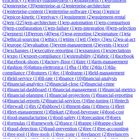
efficiency
(
1
)
energy-management
(
1
)
engagement
(
1
)
enrollment
(
2
)
enterprise
(
39
)
enterprise-ai
(
2
)
enterprise-architecture
(
1
)
enterprise-content
(
1
)
enterprise-software
(
1
)
eoq
(
1
)
epicor
(
2
)
epicor-kinetic
(
1
)
eprivacy
(
1
)
equipment
(
2
)
equipment-rental
(
2
)
erp
(
225
)
erp-architecture
(
1
)
erp-automation
(
1
)
erp-comparison
(
9
)
erp-configuration
(
1
)
erp-failure
(
1
)
erp-integration
(
8
)
erp-selection
(
2
)
erpnext
(
18
)
errors
(
40
)
esg
(
5
)
esg-reporting
(
2
)
esignature
(
1
)
eta
(
2
)
ethical-sourcing
(
1
)
ethics
(
1
)
etims
(
1
)
etl
(
5
)
etsy
(
3
)
eu
(
2
)
eu-ai-act
(
1
)
europe
(
2
)
evaluation
(
3
)
event-management
(
2
)
events
(
1
)
excel
(
3
)
exchanges
(
1
)
executive-reporting
(
1
)
expansion
(
1
)
expectations
(
1
)
expo
(
1
)
export-compliance
(
1
)
extensibility
(
2
)
fabric
(
1
)
facebook
(
1
)
facebook-shops
(
1
)
factory-floor
(
1
)
faire
(
1
)
farm-management
(
1
)
fashion
(
6
)
fattura-elettronica
(
1
)
fba
(
1
)
fbr
(
2
)
fda
(
1
)
fda-
compliance
(
3
)
features
(
1
)
fec
(
1
)
fedramp
(
1
)
field-management
(
1
)
field-service
(
1
)
fill-rate
(
1
)
finance
(
10
)
financial-analysis
(
2
)
financial-analytics
(
2
)
financial-close
(
2
)
financial-crime
(
1
)
financial-dashboard
(
1
)
financial-management
(
1
)
financial-metrics
(
1
)
financial-planning
(
1
)
financial-projections
(
1
)
financial-reporting
(
4
)
financial-reports
(
2
)
financial-services
(
3
)
fine-tuning
(
1
)
fintech
(
3
)
firewall
(
1
)
firs
(
2
)
fishbowl
(
1
)
fitment-data
(
1
)
fitness
(
1
)
fleet
(
1
)
fleet-management
(
1
)
flipkart
(
2
)
food-beverage
(
4
)
food-cost
(
1
)
food-manufacturing
(
1
)
food-safety
(
1
)
forecasting
(
9
)
forex
(
1
)
formulas
(
1
)
framework
(
2
)
france
(
1
)
frappe
(
4
)
frappe-cloud
(
1
)
fraud-detection
(
2
)
fraud-prevention
(
2
)
free
(
1
)
free-accounting
(
1
)
free-tool
(
1
)
free-tools
(
1
)
free-zone
(
1
)
freelancer
(
2
)
freelancers