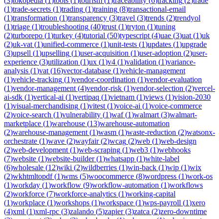
(
3
)
tokopedia
(
1
)
tools
(
1
)
tourism
(
1
)
traceability
(
6
)
tracking
(
2
)
trade
(
1
)
trade-secrets
(
1
)
trading
(
1
)
training
(
8
)
transactional-email
(
1
)
transformation
(
1
)
transparency
(
3
)
travel
(
3
)
trends
(
2
)
trendyol
(
1
)
triage
(
1
)
troubleshooting
(
40
)
trust
(
1
)
tryton
(
1
)
tuning
(
2
)
turborepo
(
1
)
turkey
(
4
)
tutorial
(
50
)
typescript
(
4
)
uae
(
3
)
uat
(
1
)
uk
(
2
)
uk-vat
(
1
)
unified-commerce
(
1
)
unit-tests
(
1
)
updates
(
1
)
upgrade
(
3
)
upsell
(
1
)
upselling
(
1
)
user-acquisition
(
1
)
user-adoption
(
2
)
user-
experience
(
3
)
utilization
(
1
)
ux
(
1
)
v4
(
1
)
validation
(
1
)
variance-
analysis
(
1
)
vat
(
16
)
vector-database
(
1
)
vehicle-management
(
1
)
vehicle-tracking
(
1
)
vendor-coordination
(
1
)
vendor-evaluation
(
1
)
vendor-management
(
4
)
vendor-risk
(
1
)
vendor-selection
(
2
)
vercel-
ai-sdk
(
1
)
vertical-ai
(
1
)
vertipaq
(
1
)
vietnam
(
1
)
views
(
1
)
vision-2030
(
1
)
visual-merchandising
(
1
)
vitest
(
1
)
voice-ai
(
1
)
voice-commerce
(
2
)
voice-search
(
1
)
vulnerability
(
1
)
waf
(
1
)
walmart
(
3
)
walmart-
marketplace
(
1
)
warehouse
(
13
)
warehouse-automation
(
2
)
warehouse-management
(
1
)
wasm
(
1
)
waste-reduction
(
2
)
watsonx-
orchestrate
(
1
)
wave
(
2
)
wayfair
(
2
)
wcag
(
2
)
web
(
1
)
web-design
(
2
)
web-development
(
1
)
web-scraping
(
1
)
web3
(
1
)
webhooks
(
7
)
website
(
1
)
website-builder
(
1
)
whatsapp
(
1
)
white-label
(
6
)
wholesale
(
12
)
wiki
(
2
)
wildberries
(
1
)
win-back
(
1
)
wip
(
1
)
wix
(
2
)
wkhtmltopdf
(
1
)
wms
(
5
)
woocommerce
(
8
)
wordpress
(
1
)
work-os
(
1
)
workday
(
1
)
workflow
(
9
)
workflow-automation
(
1
)
workflows
(
2
)
workforce
(
7
)
workforce-analytics
(
1
)
working-capital
(
1
)
workplace
(
1
)
workshops
(
1
)
workspace
(
1
)
wps-payroll
(
1
)
xero
(
4
)
xml
(
1
)
xml-rpc
(
3
)
zalando
(
5
)
zapier
(
3
)
zatca
(
2
)
zero-downtime