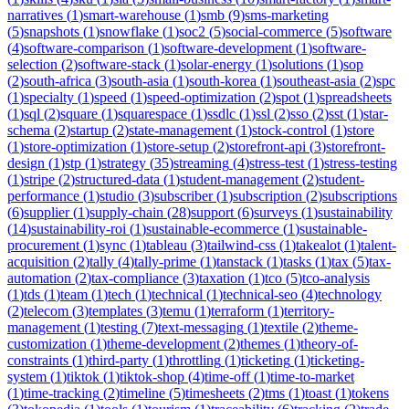
narratives
(
1
)
smart-warehouse
(
1
)
smb
(
9
)
sms-marketing
(
5
)
snapshots
(
1
)
snowflake
(
1
)
soc2
(
5
)
social-commerce
(
5
)
software
(
4
)
software-comparison
(
1
)
software-development
(
1
)
software-
selection
(
2
)
software-stack
(
1
)
solar-energy
(
1
)
solutions
(
1
)
sop
(
2
)
south-africa
(
3
)
south-asia
(
1
)
south-korea
(
1
)
southeast-asia
(
2
)
spc
(
1
)
specialty
(
1
)
speed
(
1
)
speed-optimization
(
2
)
spot
(
1
)
spreadsheets
(
1
)
sql
(
2
)
square
(
1
)
squarespace
(
1
)
ssdlc
(
1
)
ssl
(
2
)
sso
(
2
)
sst
(
1
)
star-
schema
(
2
)
startup
(
2
)
state-management
(
1
)
stock-control
(
1
)
store
(
1
)
store-optimization
(
1
)
store-setup
(
2
)
storefront-api
(
3
)
storefront-
design
(
1
)
stp
(
1
)
strategy
(
35
)
streaming
(
4
)
stress-test
(
1
)
stress-testing
(
1
)
stripe
(
2
)
structured-data
(
1
)
student-management
(
2
)
student-
performance
(
1
)
studio
(
3
)
subscriber
(
1
)
subscription
(
2
)
subscriptions
(
6
)
supplier
(
1
)
supply-chain
(
28
)
support
(
6
)
surveys
(
1
)
sustainability
(
14
)
sustainability-roi
(
1
)
sustainable-ecommerce
(
1
)
sustainable-
procurement
(
1
)
sync
(
1
)
tableau
(
3
)
tailwind-css
(
1
)
takealot
(
1
)
talent-
acquisition
(
2
)
tally
(
4
)
tally-prime
(
1
)
tanstack
(
1
)
tasks
(
1
)
tax
(
5
)
tax-
automation
(
2
)
tax-compliance
(
3
)
taxation
(
1
)
tco
(
5
)
tco-analysis
(
1
)
tds
(
1
)
team
(
1
)
tech
(
1
)
technical
(
1
)
technical-seo
(
4
)
technology
(
2
)
telecom
(
3
)
templates
(
3
)
temu
(
1
)
terraform
(
1
)
territory-
management
(
1
)
testing
(
7
)
text-messaging
(
1
)
textile
(
2
)
theme-
customization
(
1
)
theme-development
(
2
)
themes
(
1
)
theory-of-
constraints
(
1
)
third-party
(
1
)
throttling
(
1
)
ticketing
(
1
)
ticketing-
system
(
1
)
tiktok
(
1
)
tiktok-shop
(
4
)
time-off
(
1
)
time-to-market
(
1
)
time-tracking
(
2
)
timeline
(
5
)
timesheets
(
2
)
tms
(
1
)
toast
(
1
)
tokens