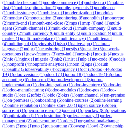
(
1
)
mobile-checkout
(
1
)
mobile-commerce
(
14
)
mobile-cro
(
1
)
mobile-
first
(
1
)
mobile-optimization
(
1
)
mobile-payments
(
1
)
mobile-seo
(
1
)
mobile-strategy
(
1
)
mobile-ux
(
1
)
modernization
(
1
)
modules
(
2
)
monday
(
3
)
monetization
(
2
)
monitoring
(
8
)
monolith
(
1
)
monorepo
(
2
)
month-end
(
1
)
month-end-close
(
2
)
mps
(
1
)
mrp
(
6
)
mtd
(
1
)
multi-
agent
(
5
)
multi-channel
(
13
)
multi-cloud
(
1
)
multi-company
(
3
)
multi-
country
(
2
)
multi-currency
(
6
)
multi-entity
(
2
)
multi-location
(
4
)
multi-
market
(
1
)
multi-marketplace
(
1
)
multi-tenancy
(
1
)
multi-tenant
(
4
)
multilingual
(
1
)
myinvois
(
1
)
n8n
(
1
)
native-app
(
1
)
natural-
language
(
2
)
ndpr
(
1
)
nearshoring
(
1
)
nestjs
(
5
)
netsuite
(
5
)
network-
operations
(
1
)
new-features
(
3
)
next-intl
(
1
)
next-js
(
1
)
nextjs
(
4
)
nexus
(
2
)
nfe
(
1
)
nginx
(
1
)
nigeria
(
3
)
nis2
(
1
)
nist
(
1
)
nlp
(
1
)
no-code
(
6
)
nodejs
(
1
)
nonprofit
(
4
)
nonprofit-analytics
(
1
)
noon
(
2
)
nps
(
1
)
oauth
(
1
)
oauth2
(
2
)
observability
(
4
)
occupancy
(
1
)
ocr
(
2
)
odoo
(
446
)
odoo
19
(
1
)
odoo versions
(
1
)
odoo-17
(
1
)
odoo-18
(
1
)
odoo-19
(
16
)
odoo-
accounting
(
6
)
odoo-crm
(
5
)
odoo-development
(
8
)
odoo-
implementation
(
1
)
odoo-integration
(
1
)
odoo-inventory
(
5
)
odoo-iot
(
1
)
odoo-manufacturing
(
4
)
odoo-modules
(
1
)
odoo-pos
(
1
)
odoo-
studio
(
1
)
oee
(
2
)
ofbiz
(
1
)
oidc
(
2
)
okrs
(
1
)
omnichannel
(
4
)
on-premise
(
1
)
on-premises
(
1
)
onboarding
(
6
)
online-courses
(
2
)
online-learning
(
2
)
online-reputation
(
1
)
online-store-2.0
(
1
)
open-source
(
6
)
open-
source-bi
(
1
)
open-source-erp
(
13
)
openai
(
1
)
openclaw
(
85
)
operations
(
6
)
optimization
(
21
)
orchestration
(
6
)
order-accuracy
(
1
)
order-
management
(
2
)
order-routing
(
1
)
orders
(
1
)
organizational-change
(
1
)
orm
(
3
)
oss
(
1
)
otto
(
3
)
outsourcing
(
3
)
owasp
(
1
)
owl
(
2
)
ownership