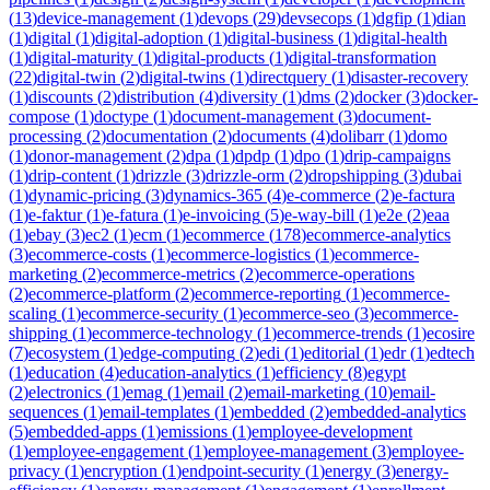
(
13
)
device-management
(
1
)
devops
(
29
)
devsecops
(
1
)
dgfip
(
1
)
dian
(
1
)
digital
(
1
)
digital-adoption
(
1
)
digital-business
(
1
)
digital-health
(
1
)
digital-maturity
(
1
)
digital-products
(
1
)
digital-transformation
(
22
)
digital-twin
(
2
)
digital-twins
(
1
)
directquery
(
1
)
disaster-recovery
(
1
)
discounts
(
2
)
distribution
(
4
)
diversity
(
1
)
dms
(
2
)
docker
(
3
)
docker-
compose
(
1
)
doctype
(
1
)
document-management
(
3
)
document-
processing
(
2
)
documentation
(
2
)
documents
(
4
)
dolibarr
(
1
)
domo
(
1
)
donor-management
(
2
)
dpa
(
1
)
dpdp
(
1
)
dpo
(
1
)
drip-campaigns
(
1
)
drip-content
(
1
)
drizzle
(
3
)
drizzle-orm
(
2
)
dropshipping
(
3
)
dubai
(
1
)
dynamic-pricing
(
3
)
dynamics-365
(
4
)
e-commerce
(
2
)
e-factura
(
1
)
e-faktur
(
1
)
e-fatura
(
1
)
e-invoicing
(
5
)
e-way-bill
(
1
)
e2e
(
2
)
eaa
(
1
)
ebay
(
3
)
ec2
(
1
)
ecm
(
1
)
ecommerce
(
178
)
ecommerce-analytics
(
3
)
ecommerce-costs
(
1
)
ecommerce-logistics
(
1
)
ecommerce-
marketing
(
2
)
ecommerce-metrics
(
2
)
ecommerce-operations
(
2
)
ecommerce-platform
(
2
)
ecommerce-reporting
(
1
)
ecommerce-
scaling
(
1
)
ecommerce-security
(
1
)
ecommerce-seo
(
3
)
ecommerce-
shipping
(
1
)
ecommerce-technology
(
1
)
ecommerce-trends
(
1
)
ecosire
(
7
)
ecosystem
(
1
)
edge-computing
(
2
)
edi
(
1
)
editorial
(
1
)
edr
(
1
)
edtech
(
1
)
education
(
4
)
education-analytics
(
1
)
efficiency
(
8
)
egypt
(
2
)
electronics
(
1
)
emag
(
1
)
email
(
2
)
email-marketing
(
10
)
email-
sequences
(
1
)
email-templates
(
1
)
embedded
(
2
)
embedded-analytics
(
5
)
embedded-apps
(
1
)
emissions
(
1
)
employee-development
(
1
)
employee-engagement
(
1
)
employee-management
(
3
)
employee-
privacy
(
1
)
encryption
(
1
)
endpoint-security
(
1
)
energy
(
3
)
energy-