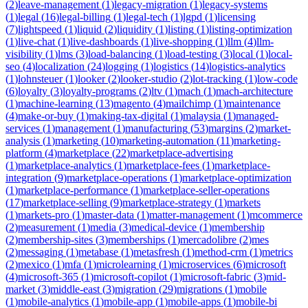
(
2
)
leave-management
(
1
)
legacy-migration
(
1
)
legacy-systems
(
1
)
legal
(
16
)
legal-billing
(
1
)
legal-tech
(
1
)
lgpd
(
1
)
licensing
(
7
)
lightspeed
(
1
)
liquid
(
2
)
liquidity
(
1
)
listing
(
1
)
listing-optimization
(
1
)
live-chat
(
1
)
live-dashboards
(
1
)
live-shopping
(
1
)
llm
(
4
)
llm-
visibility
(
1
)
lms
(
3
)
load-balancing
(
1
)
load-testing
(
3
)
local
(
1
)
local-
seo
(
4
)
localization
(
24
)
logging
(
1
)
logistics
(
14
)
logistics-analytics
(
1
)
lohnsteuer
(
1
)
looker
(
2
)
looker-studio
(
2
)
lot-tracking
(
1
)
low-code
(
6
)
loyalty
(
3
)
loyalty-programs
(
2
)
ltv
(
1
)
mach
(
1
)
mach-architecture
(
1
)
machine-learning
(
13
)
magento
(
4
)
mailchimp
(
1
)
maintenance
(
4
)
make-or-buy
(
1
)
making-tax-digital
(
1
)
malaysia
(
1
)
managed-
services
(
1
)
management
(
1
)
manufacturing
(
53
)
margins
(
2
)
market-
analysis
(
1
)
marketing
(
10
)
marketing-automation
(
11
)
marketing-
platform
(
4
)
marketplace
(
22
)
marketplace-advertising
(
1
)
marketplace-analytics
(
1
)
marketplace-fees
(
1
)
marketplace-
integration
(
9
)
marketplace-operations
(
1
)
marketplace-optimization
(
1
)
marketplace-performance
(
1
)
marketplace-seller-operations
(
17
)
marketplace-selling
(
9
)
marketplace-strategy
(
1
)
markets
(
1
)
markets-pro
(
1
)
master-data
(
1
)
matter-management
(
1
)
mcommerce
(
2
)
measurement
(
1
)
media
(
3
)
medical-device
(
1
)
membership
(
2
)
membership-sites
(
3
)
memberships
(
1
)
mercadolibre
(
2
)
mes
(
2
)
messaging
(
1
)
metabase
(
1
)
metasfresh
(
1
)
method-crm
(
1
)
metrics
(
2
)
mexico
(
1
)
mfa
(
1
)
microlearning
(
1
)
microservices
(
6
)
microsoft
(
4
)
microsoft-365
(
1
)
microsoft-copilot
(
1
)
microsoft-fabric
(
3
)
mid-
market
(
3
)
middle-east
(
3
)
migration
(
29
)
migrations
(
1
)
mobile
(
1
)
mobile-analytics
(
1
)
mobile-app
(
1
)
mobile-apps
(
1
)
mobile-bi