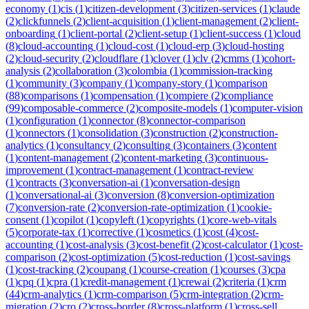
economy
(
1
)
cis
(
1
)
citizen-development
(
3
)
citizen-services
(
1
)
claude
(
2
)
clickfunnels
(
2
)
client-acquisition
(
1
)
client-management
(
2
)
client-
onboarding
(
1
)
client-portal
(
2
)
client-setup
(
1
)
client-success
(
1
)
cloud
(
8
)
cloud-accounting
(
1
)
cloud-cost
(
1
)
cloud-erp
(
3
)
cloud-hosting
(
2
)
cloud-security
(
2
)
cloudflare
(
1
)
clover
(
1
)
clv
(
2
)
cmms
(
1
)
cohort-
analysis
(
2
)
collaboration
(
3
)
colombia
(
1
)
commission-tracking
(
1
)
community
(
3
)
company
(
1
)
company-story
(
1
)
comparison
(
88
)
comparisons
(
1
)
compensation
(
1
)
compiere
(
2
)
compliance
(
99
)
composable-commerce
(
2
)
composite-models
(
1
)
computer-vision
(
1
)
configuration
(
1
)
connector
(
8
)
connector-comparison
(
1
)
connectors
(
1
)
consolidation
(
3
)
construction
(
2
)
construction-
analytics
(
1
)
consultancy
(
2
)
consulting
(
3
)
containers
(
3
)
content
(
1
)
content-management
(
2
)
content-marketing
(
3
)
continuous-
improvement
(
1
)
contract-management
(
1
)
contract-review
(
1
)
contracts
(
3
)
conversation-ai
(
1
)
conversation-design
(
1
)
conversational-ai
(
3
)
conversion
(
8
)
conversion-optimization
(
7
)
conversion-rate
(
2
)
conversion-rate-optimization
(
1
)
cookie-
consent
(
1
)
copilot
(
1
)
copyleft
(
1
)
copyrights
(
1
)
core-web-vitals
(
5
)
corporate-tax
(
1
)
corrective
(
1
)
cosmetics
(
1
)
cost
(
4
)
cost-
accounting
(
1
)
cost-analysis
(
3
)
cost-benefit
(
2
)
cost-calculator
(
1
)
cost-
comparison
(
2
)
cost-optimization
(
5
)
cost-reduction
(
1
)
cost-savings
(
1
)
cost-tracking
(
2
)
coupang
(
1
)
course-creation
(
1
)
courses
(
3
)
cpa
(
1
)
cpq
(
1
)
cpra
(
1
)
credit-management
(
1
)
crewai
(
2
)
criteria
(
1
)
crm
(
44
)
crm-analytics
(
1
)
crm-comparison
(
5
)
crm-integration
(
2
)
crm-
migration
(
2
)
cro
(
2
)
cross-border
(
8
)
cross-platform
(
1
)
cross-sell