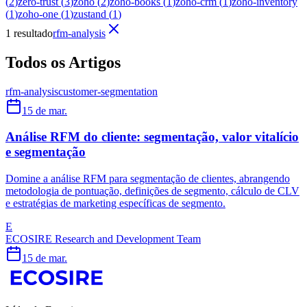
(
2
)
zero-trust
(
3
)
zoho
(
2
)
zoho-books
(
1
)
zoho-crm
(
1
)
zoho-inventory
(
1
)
zoho-one
(
1
)
zustand
(
1
)
1 resultado
rfm-analysis
Todos os Artigos
rfm-analysis
customer-segmentation
15 de mar.
Análise RFM do cliente: segmentação, valor vitalício
e segmentação
Domine a análise RFM para segmentação de clientes, abrangendo
metodologia de pontuação, definições de segmento, cálculo de CLV
e estratégias de marketing específicas de segmento.
E
ECOSIRE Research and Development Team
15 de mar.