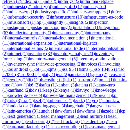
refresh
(
2
)
indexing
(
1
)
india
(
5
)
india-gst
(
2
)
india-marketplace
(
1
)
indonesia
(
2
)
industry
(
4
)
industry-4-0
(
17
)
industry-5-0
(
1
)
industry-erp
(
1
)
industry-specific
(
1
)
industry-wrappers
(
1
)
infor
(
1
)
information-security
(
2
)
infrastructure
(
10
)
infrastructure-as-code
(
1
)
infusionsoft
(
1
)
inp
(
1
)
insightly
(
1
)
insights
(
2
)
inspection
(
1
)
instagram
(
1
)
instagram-shopping
(
2
)
installation
(
1
)
integration
(
63
)
intellectual-property
(
1
)
inter-company
(
1
)
intercompany
(
4
)
internal-controls
(
1
)
internal-documentation
(
1
)
international
(
11
)
international-expansion
(
1
)
international-logistics
(
1
)
international-selling
(
2
)
international-trade
(
1
)
internationalization
(
2
)
intranet
(
1
)
inventory
(
33
)
inventory-analytics
(
1
)
inventory-
forecasting
(
1
)
inventory-management
(
5
)
inventory-optimization
(
1
)
inventory-sync
(
4
)
invoice-processing
(
2
)
invoices
(
1
)
invoicing
(
1
)
ios-android
(
1
)
iot
(
11
)
iqms
(
1
)
isa-95
(
1
)
isms
(
1
)
iso-13485
(
1
)
iso-
27001
(
3
)
iso-9001
(
1
)
italy
(
1
)
iva
(
2
)
jamstack
(
1
)
japan
(
2
)
javascript
(
1
)
jewelry
(
1
)
jit
(
1
)
job-costing
(
2
)
jpk
(
1
)
json-rpc
(
2
)
jumia
(
1
)
just-in-
time
(
1
)
jwt
(
1
)
k6
(
2
)
kafka
(
1
)
kanban
(
3
)
katana
(
1
)
katana-mrp
(
1
)
kaufland
(
2
)
kdv
(
1
)
keap
(
2
)
kenya
(
1
)
klaviyo
(
1
)
knowledge
(
1
)
knowledge-base
(
4
)
knowledge-management
(
2
)
korea
(
1
)
kpi
(
3
)
kpis
(
3
)
kra
(
1
)
ksef
(
1
)
kubernetes
(
1
)
kvkk
(
1
)
kyc
(
1
)
labor-law
(
1
)
landed-cost
(
1
)
landing-pages
(
4
)
langchain
(
3
)
large-datasets
(
1
)
latin-america
(
3
)
launch
(
1
)
law-firm
(
1
)
law-firms
(
1
)
lazada
(
1
)
lcp
(
1
)
lead-generation
(
3
)
lead-management
(
2
)
lead-nurture
(
1
)
lead-
nurturing
(
1
)
lead-scoring
(
2
)
lead-tracking
(
1
)
leadership
(
2
)
lean
(
1
)
lean-manufacturing
(
1
)
lease-accounting
(
1
)
lease-management