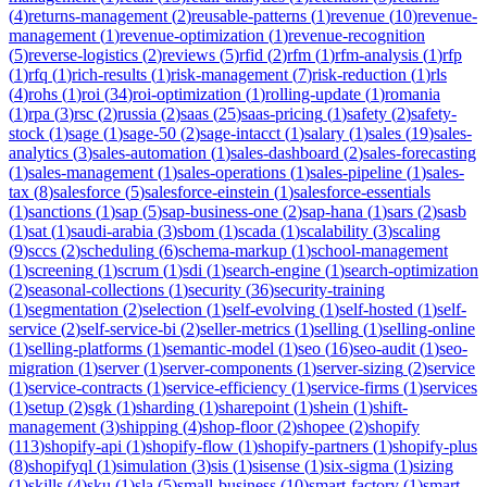
(
4
)
returns-management
(
2
)
reusable-patterns
(
1
)
revenue
(
10
)
revenue-
management
(
1
)
revenue-optimization
(
1
)
revenue-recognition
(
5
)
reverse-logistics
(
2
)
reviews
(
5
)
rfid
(
2
)
rfm
(
1
)
rfm-analysis
(
1
)
rfp
(
1
)
rfq
(
1
)
rich-results
(
1
)
risk-management
(
7
)
risk-reduction
(
1
)
rls
(
4
)
rohs
(
1
)
roi
(
34
)
roi-optimization
(
1
)
rolling-update
(
1
)
romania
(
1
)
rpa
(
3
)
rsc
(
2
)
russia
(
2
)
saas
(
25
)
saas-pricing
(
1
)
safety
(
2
)
safety-
stock
(
1
)
sage
(
1
)
sage-50
(
2
)
sage-intacct
(
1
)
salary
(
1
)
sales
(
19
)
sales-
analytics
(
3
)
sales-automation
(
1
)
sales-dashboard
(
2
)
sales-forecasting
(
1
)
sales-management
(
1
)
sales-operations
(
1
)
sales-pipeline
(
1
)
sales-
tax
(
8
)
salesforce
(
5
)
salesforce-einstein
(
1
)
salesforce-essentials
(
1
)
sanctions
(
1
)
sap
(
5
)
sap-business-one
(
2
)
sap-hana
(
1
)
sars
(
2
)
sasb
(
1
)
sat
(
1
)
saudi-arabia
(
3
)
sbom
(
1
)
scada
(
1
)
scalability
(
3
)
scaling
(
9
)
sccs
(
2
)
scheduling
(
6
)
schema-markup
(
1
)
school-management
(
1
)
screening
(
1
)
scrum
(
1
)
sdi
(
1
)
search-engine
(
1
)
search-optimization
(
2
)
seasonal-collections
(
1
)
security
(
36
)
security-training
(
1
)
segmentation
(
2
)
selection
(
1
)
self-evolving
(
1
)
self-hosted
(
1
)
self-
service
(
2
)
self-service-bi
(
2
)
seller-metrics
(
1
)
selling
(
1
)
selling-online
(
1
)
selling-platforms
(
1
)
semantic-model
(
1
)
seo
(
16
)
seo-audit
(
1
)
seo-
migration
(
1
)
server
(
1
)
server-components
(
1
)
server-sizing
(
2
)
service
(
1
)
service-contracts
(
1
)
service-efficiency
(
1
)
service-firms
(
1
)
services
(
1
)
setup
(
2
)
sgk
(
1
)
sharding
(
1
)
sharepoint
(
1
)
shein
(
1
)
shift-
management
(
3
)
shipping
(
4
)
shop-floor
(
2
)
shopee
(
2
)
shopify
(
113
)
shopify-api
(
1
)
shopify-flow
(
1
)
shopify-partners
(
1
)
shopify-plus
(
8
)
shopifyql
(
1
)
simulation
(
3
)
sis
(
1
)
sisense
(
1
)
six-sigma
(
1
)
sizing
(
1
)
skills
(
4
)
sku
(
1
)
sla
(
5
)
small-business
(
10
)
smart-factory
(
1
)
smart-