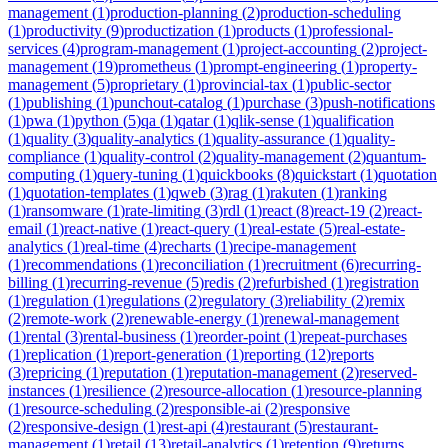
management
(
1
)
production-planning
(
2
)
production-scheduling
(
1
)
productivity
(
9
)
productization
(
1
)
products
(
1
)
professional-
services
(
4
)
program-management
(
1
)
project-accounting
(
2
)
project-
management
(
19
)
prometheus
(
1
)
prompt-engineering
(
1
)
property-
management
(
5
)
proprietary
(
1
)
provincial-tax
(
1
)
public-sector
(
1
)
publishing
(
1
)
punchout-catalog
(
1
)
purchase
(
3
)
push-notifications
(
1
)
pwa
(
1
)
python
(
5
)
qa
(
1
)
qatar
(
1
)
qlik-sense
(
1
)
qualification
(
1
)
quality
(
3
)
quality-analytics
(
1
)
quality-assurance
(
1
)
quality-
compliance
(
1
)
quality-control
(
2
)
quality-management
(
2
)
quantum-
computing
(
1
)
query-tuning
(
1
)
quickbooks
(
8
)
quickstart
(
1
)
quotation
(
1
)
quotation-templates
(
1
)
qweb
(
3
)
rag
(
1
)
rakuten
(
1
)
ranking
(
1
)
ransomware
(
1
)
rate-limiting
(
3
)
rdl
(
1
)
react
(
8
)
react-19
(
2
)
react-
email
(
1
)
react-native
(
1
)
react-query
(
1
)
real-estate
(
5
)
real-estate-
analytics
(
1
)
real-time
(
4
)
recharts
(
1
)
recipe-management
(
1
)
recommendations
(
1
)
reconciliation
(
1
)
recruitment
(
6
)
recurring-
billing
(
1
)
recurring-revenue
(
5
)
redis
(
2
)
refurbished
(
1
)
registration
(
1
)
regulation
(
1
)
regulations
(
2
)
regulatory
(
3
)
reliability
(
2
)
remix
(
2
)
remote-work
(
2
)
renewable-energy
(
1
)
renewal-management
(
1
)
rental
(
3
)
rental-business
(
1
)
reorder-point
(
1
)
repeat-purchases
(
1
)
replication
(
1
)
report-generation
(
1
)
reporting
(
12
)
reports
(
3
)
repricing
(
1
)
reputation
(
1
)
reputation-management
(
2
)
reserved-
instances
(
1
)
resilience
(
2
)
resource-allocation
(
1
)
resource-planning
(
1
)
resource-scheduling
(
2
)
responsible-ai
(
2
)
responsive
(
2
)
responsive-design
(
1
)
rest-api
(
4
)
restaurant
(
5
)
restaurant-
management
(
1
)
retail
(
13
)
retail-analytics
(
1
)
retention
(
9
)
returns