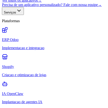
Ver todos os aplicativos
→
Precisa de um aplicativo personalizado? Fale com nossa equipe
→
Serviços
Plataformas
ERP Odoo
Implementacao e integracao
Shopify
Criacao e otimizacao de lojas
IA OpenClaw
Implantacao de agentes IA