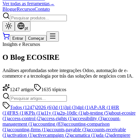
Ver todas as ferramentas
→
Blogue
Recursos
Contato
pt
Entrar
Começar
Insights e Recursos
O Blog ECOSIRE
Análises aprofundadas sobre integrações Odoo, automação de e-
commerce e a tecnologia por trás das soluções de negócios com IA.
1247
artigos
1635
tópicos
Todos (1247)
2026
(
6
)
3d
(
1
)
3pl
(
3
)
4pl
(
1
)
AP-AR
(
1
)
HR
(
1
)
IFRS
(
1
)
KPIs
(
1
)
a11y
(
1
)
a2p-10dlc
(
1
)
ab-testing
(
5
)
about-ecosire
(
1
)
access-control
(
2
)
access-rights
(
1
)
accessibility
(
3
)
account-
management
(
1
)
accounting
(
83
)
accounting-comparison
(
1
)
accounting-firms
(
1
)
accounts-payable
(
3
)
accounts-receivable
(
1
)
activation
(
1
)
activecampaign
(
2
)
acumatica
(
1
)
ada
(
2
)
adempiere