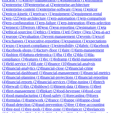
efficiency
(
1
)
energy-management
(
1
)
engagement
(
1
)
enrollment
(
2
)
enterprise
(
39
)
enterprise-ai
(
2
)
enterprise-architecture
(
1
)
enterprise-content
(
1
)
enterprise-software
(
1
)
eoq
(
1
)
epicor
(
2
)
epicor-kinetic
(
1
)
eprivacy
(
1
)
equipment
(
2
)
equipment-rental
(
2
)
erp
(
225
)
erp-architecture
(
1
)
erp-automation
(
1
)
erp-comparison
(
9
)
erp-configuration
(
1
)
erp-failure
(
1
)
erp-integration
(
8
)
erp-selection
(
2
)
erpnext
(
18
)
errors
(
40
)
esg
(
5
)
esg-reporting
(
2
)
esignature
(
1
)
eta
(
2
)
ethical-sourcing
(
1
)
ethics
(
1
)
etims
(
1
)
etl
(
5
)
etsy
(
3
)
eu
(
2
)
eu-ai-act
(
1
)
europe
(
2
)
evaluation
(
3
)
event-management
(
2
)
events
(
1
)
excel
(
3
)
exchanges
(
1
)
executive-reporting
(
1
)
expansion
(
1
)
expectations
(
1
)
expo
(
1
)
export-compliance
(
1
)
extensibility
(
2
)
fabric
(
1
)
facebook
(
1
)
facebook-shops
(
1
)
factory-floor
(
1
)
faire
(
1
)
farm-management
(
1
)
fashion
(
6
)
fattura-elettronica
(
1
)
fba
(
1
)
fbr
(
2
)
fda
(
1
)
fda-
compliance
(
3
)
features
(
1
)
fec
(
1
)
fedramp
(
1
)
field-management
(
1
)
field-service
(
1
)
fill-rate
(
1
)
finance
(
10
)
financial-analysis
(
2
)
financial-analytics
(
2
)
financial-close
(
2
)
financial-crime
(
1
)
financial-dashboard
(
1
)
financial-management
(
1
)
financial-metrics
(
1
)
financial-planning
(
1
)
financial-projections
(
1
)
financial-reporting
(
4
)
financial-reports
(
2
)
financial-services
(
3
)
fine-tuning
(
1
)
fintech
(
3
)
firewall
(
1
)
firs
(
2
)
fishbowl
(
1
)
fitment-data
(
1
)
fitness
(
1
)
fleet
(
1
)
fleet-management
(
1
)
flipkart
(
2
)
food-beverage
(
4
)
food-cost
(
1
)
food-manufacturing
(
1
)
food-safety
(
1
)
forecasting
(
9
)
forex
(
1
)
formulas
(
1
)
framework
(
2
)
france
(
1
)
frappe
(
4
)
frappe-cloud
(
1
)
fraud-detection
(
2
)
fraud-prevention
(
2
)
free
(
1
)
free-accounting
(
1
)
free-tool
(
1
)
free-tools
(
1
)
free-zone
(
1
)
freelancer
(
2
)
freelancers