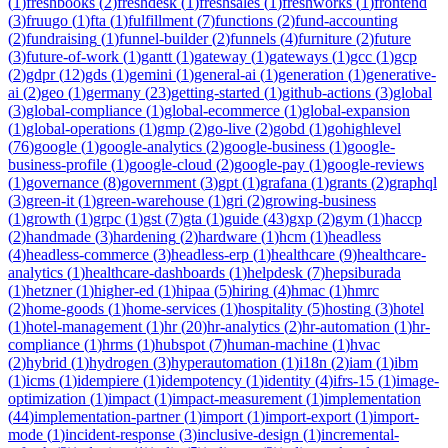
(
1
)
freshbooks
(
2
)
freshdesk
(
1
)
freshsales
(
1
)
freshworks
(
1
)
frontend
(
3
)
fruugo
(
1
)
fta
(
1
)
fulfillment
(
7
)
functions
(
2
)
fund-accounting
(
2
)
fundraising
(
1
)
funnel-builder
(
2
)
funnels
(
4
)
furniture
(
2
)
future
(
3
)
future-of-work
(
1
)
gantt
(
1
)
gateway
(
1
)
gateways
(
1
)
gcc
(
1
)
gcp
(
2
)
gdpr
(
12
)
gds
(
1
)
gemini
(
1
)
general-ai
(
1
)
generation
(
1
)
generative-
ai
(
2
)
geo
(
1
)
germany
(
23
)
getting-started
(
1
)
github-actions
(
3
)
global
(
3
)
global-compliance
(
1
)
global-ecommerce
(
1
)
global-expansion
(
1
)
global-operations
(
1
)
gmp
(
2
)
go-live
(
2
)
gobd
(
1
)
gohighlevel
(
76
)
google
(
1
)
google-analytics
(
2
)
google-business
(
1
)
google-
business-profile
(
1
)
google-cloud
(
2
)
google-pay
(
1
)
google-reviews
(
1
)
governance
(
8
)
government
(
3
)
gpt
(
1
)
grafana
(
1
)
grants
(
2
)
graphql
(
3
)
green-it
(
1
)
green-warehouse
(
1
)
gri
(
2
)
growing-business
(
1
)
growth
(
1
)
grpc
(
1
)
gst
(
7
)
gta
(
1
)
guide
(
43
)
gxp
(
2
)
gym
(
1
)
haccp
(
2
)
handmade
(
3
)
hardening
(
2
)
hardware
(
1
)
hcm
(
1
)
headless
(
4
)
headless-commerce
(
3
)
headless-erp
(
1
)
healthcare
(
9
)
healthcare-
analytics
(
1
)
healthcare-dashboards
(
1
)
helpdesk
(
7
)
hepsiburada
(
1
)
hetzner
(
1
)
higher-ed
(
1
)
hipaa
(
5
)
hiring
(
4
)
hmac
(
1
)
hmrc
(
2
)
home-goods
(
1
)
home-services
(
1
)
hospitality
(
5
)
hosting
(
3
)
hotel
(
1
)
hotel-management
(
1
)
hr
(
20
)
hr-analytics
(
2
)
hr-automation
(
1
)
hr-
compliance
(
1
)
hrms
(
1
)
hubspot
(
7
)
human-machine
(
1
)
hvac
(
2
)
hybrid
(
1
)
hydrogen
(
3
)
hyperautomation
(
1
)
i18n
(
2
)
iam
(
1
)
ibm
(
1
)
icms
(
1
)
idempiere
(
1
)
idempotency
(
1
)
identity
(
4
)
ifrs-15
(
1
)
image-
optimization
(
1
)
impact
(
1
)
impact-measurement
(
1
)
implementation
(
44
)
implementation-partner
(
1
)
import
(
1
)
import-export
(
1
)
import-
mode
(
1
)
incident-response
(
3
)
inclusive-design
(
1
)
incremental-