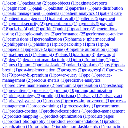
(
1
)
ozon
(
1
)
packaging
(
2
)
page-objects
(
1
)
paginated-reports
(
1
)
pagination
(
1
)
pajak
(
1
)
pakistan
(
2
)
paperless
(
1
)
parts-distribution
(
1
)
parts-management
(
1
)
patents
(
1
)
patient-analytics
(
1
)
patient-care
(
2
)
patient-management
(
1
)
patient-recall
(
1
)
patterns
(
5
)
payment
(
1
)
payment-security
(
2
)
payment-terms
(
1
)
payments
(
5
)
payroll
(
18
)
pci-dss
(
4
)
pdf
(
2
)
pdfkit
(
1
)
pdpl
(
2
)
peachtree
(
2
)
penetration-
testing
(
1
)
people-analytics
(
2
)
performance
(
25
)
performance-review
(
1
)
permissions
(
1
)
personalization
(
5
)
pharma
(
4
)
pharmaceutical
(
2
)
philippines
(
1
)
phishing
(
1
)
pick-pack-ship
(
1
)
pim
(
1
)
pipa
(
1
)
pipeda
(
1
)
pipedrive
(
2
)
pipeline
(
9
)
pipeline-automation
(
1
)
pipl
(
1
)
pixel-perfect
(
1
)
planning
(
9
)
plans
(
1
)
platform
(
3
)
playwright
(
2
)
plex
(
1
)
plex-smart-manufacturing
(
1
)
plm
(
2
)
plumbing
(
1
)
pm2
(
1
)
pms
(
1
)
pnpm
(
1
)
point-of-sale
(
3
)
poland
(
3
)
polaris
(
1
)
pos
(
9
)
post-
brexit
(
1
)
post-implementation
(
2
)
postgres
(
2
)
postgresql
(
10
)
power-
bi
(
79
)
power-bi-premium
(
1
)
power-query
(
1
)
ppc
(
1
)
practice-
management
(
2
)
precious-metals
(
1
)
predictive-analytics
(
4
)
predictive-maintenance
(
2
)
premium
(
2
)
preparation
(
1
)
prestashop
(
1
)
preventive
(
1
)
pricelists
(
1
)
pricing
(
19
)
pricing-optimization
(
1
)
pricing-strategy
(
3
)
printing
(
1
)
prisma
(
1
)
privacy
(
12
)
privacy-act
(
1
)
privacy-by-design
(
1
)
process
(
2
)
process-improvement
(
1
)
process-
management
(
1
)
process-mining
(
1
)
process-safety
(
1
)
procurement
(
11
)
product-costing
(
1
)
product-descriptions
(
1
)
product-management
(
2
)
product-mapping
(
1
)
product-optimization
(
1
)
product-pages
(
1
)
product-photography
(
1
)
product-recommendations
(
1
)
product-
visualization
(
1
)
production
(
7
)
production-dashboards
(
1
)
production-