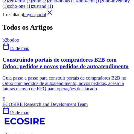
(
2
)
zero-trust
(
3
)
zoho
(
2
)
zoho-books
(
1
)
zoho-crm
(
1
)
zoho-inventory
(
1
)
zoho-one
(
1
)
zustand
(
1
)
1 resultado
buyer-portal
Todos os Artigos
b2b
odoo
15 de mar.
Construindo portais de compradores B2B com
Odoo: pedidos e novos pedidos de autoatendimento
Guia passo a passo para construir portais de compradores B2B no
Odoo com pedidos de autoatendimento, novos pedidos, acesso a
faturas e envio de RFQ para operações de atacado.
E
ECOSIRE Research and Development Team
15 de mar.