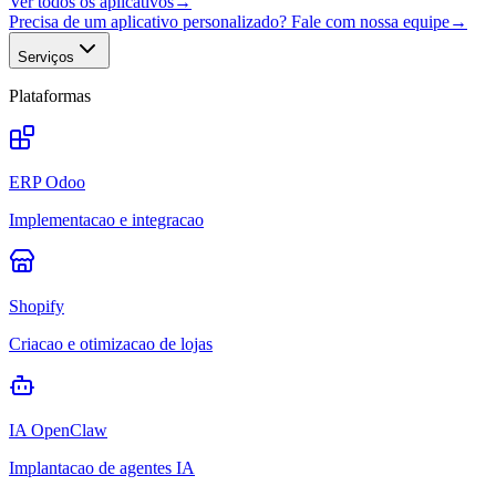
Ver todos os aplicativos
→
Precisa de um aplicativo personalizado? Fale com nossa equipe
→
Serviços
Plataformas
ERP Odoo
Implementacao e integracao
Shopify
Criacao e otimizacao de lojas
IA OpenClaw
Implantacao de agentes IA