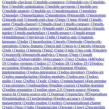
(
1
)
mobile-checkout
(
1
)
mobile-commerce
(
14
)
mobile-cro
(
1
)
mobile-
first
(
1
)
mobile-optimization
(
1
)
mobile-payments
(
1
)
mobile-seo
(
1
)
mobile-strategy
(
1
)
mobile-ux
(
1
)
modernization
(
1
)
modules
(
2
)
monday
(
3
)
monetization
(
2
)
monitoring
(
8
)
monolith
(
1
)
monorepo
(
2
)
month-end
(
1
)
month-end-close
(
2
)
mps
(
1
)
mrp
(
6
)
mtd
(
1
)
multi-
agent
(
5
)
multi-channel
(
13
)
multi-cloud
(
1
)
multi-company
(
3
)
multi-
country
(
2
)
multi-currency
(
6
)
multi-entity
(
2
)
multi-location
(
4
)
multi-
market
(
1
)
multi-marketplace
(
1
)
multi-tenancy
(
1
)
multi-tenant
(
4
)
multilingual
(
1
)
myinvois
(
1
)
n8n
(
1
)
native-app
(
1
)
natural-
language
(
2
)
ndpr
(
1
)
nearshoring
(
1
)
nestjs
(
5
)
netsuite
(
5
)
network-
operations
(
1
)
new-features
(
3
)
next-intl
(
1
)
next-js
(
1
)
nextjs
(
4
)
nexus
(
2
)
nfe
(
1
)
nginx
(
1
)
nigeria
(
3
)
nis2
(
1
)
nist
(
1
)
nlp
(
1
)
no-code
(
6
)
nodejs
(
1
)
nonprofit
(
4
)
nonprofit-analytics
(
1
)
noon
(
2
)
nps
(
1
)
oauth
(
1
)
oauth2
(
2
)
observability
(
4
)
occupancy
(
1
)
ocr
(
2
)
odoo
(
446
)
odoo
19
(
1
)
odoo versions
(
1
)
odoo-17
(
1
)
odoo-18
(
1
)
odoo-19
(
16
)
odoo-
accounting
(
6
)
odoo-crm
(
5
)
odoo-development
(
8
)
odoo-
implementation
(
1
)
odoo-integration
(
1
)
odoo-inventory
(
5
)
odoo-iot
(
1
)
odoo-manufacturing
(
4
)
odoo-modules
(
1
)
odoo-pos
(
1
)
odoo-
studio
(
1
)
oee
(
2
)
ofbiz
(
1
)
oidc
(
2
)
okrs
(
1
)
omnichannel
(
4
)
on-premise
(
1
)
on-premises
(
1
)
onboarding
(
6
)
online-courses
(
2
)
online-learning
(
2
)
online-reputation
(
1
)
online-store-2.0
(
1
)
open-source
(
6
)
open-
source-bi
(
1
)
open-source-erp
(
13
)
openai
(
1
)
openclaw
(
85
)
operations
(
6
)
optimization
(
21
)
orchestration
(
6
)
order-accuracy
(
1
)
order-
management
(
2
)
order-routing
(
1
)
orders
(
1
)
organizational-change
(
1
)
orm
(
3
)
oss
(
1
)
otto
(
3
)
outsourcing
(
3
)
owasp
(
1
)
owl
(
2
)
ownership