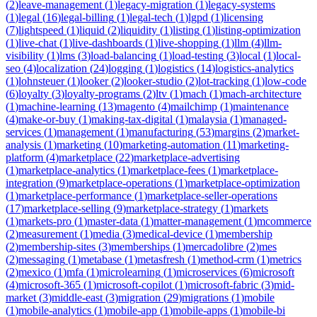
(
2
)
leave-management
(
1
)
legacy-migration
(
1
)
legacy-systems
(
1
)
legal
(
16
)
legal-billing
(
1
)
legal-tech
(
1
)
lgpd
(
1
)
licensing
(
7
)
lightspeed
(
1
)
liquid
(
2
)
liquidity
(
1
)
listing
(
1
)
listing-optimization
(
1
)
live-chat
(
1
)
live-dashboards
(
1
)
live-shopping
(
1
)
llm
(
4
)
llm-
visibility
(
1
)
lms
(
3
)
load-balancing
(
1
)
load-testing
(
3
)
local
(
1
)
local-
seo
(
4
)
localization
(
24
)
logging
(
1
)
logistics
(
14
)
logistics-analytics
(
1
)
lohnsteuer
(
1
)
looker
(
2
)
looker-studio
(
2
)
lot-tracking
(
1
)
low-code
(
6
)
loyalty
(
3
)
loyalty-programs
(
2
)
ltv
(
1
)
mach
(
1
)
mach-architecture
(
1
)
machine-learning
(
13
)
magento
(
4
)
mailchimp
(
1
)
maintenance
(
4
)
make-or-buy
(
1
)
making-tax-digital
(
1
)
malaysia
(
1
)
managed-
services
(
1
)
management
(
1
)
manufacturing
(
53
)
margins
(
2
)
market-
analysis
(
1
)
marketing
(
10
)
marketing-automation
(
11
)
marketing-
platform
(
4
)
marketplace
(
22
)
marketplace-advertising
(
1
)
marketplace-analytics
(
1
)
marketplace-fees
(
1
)
marketplace-
integration
(
9
)
marketplace-operations
(
1
)
marketplace-optimization
(
1
)
marketplace-performance
(
1
)
marketplace-seller-operations
(
17
)
marketplace-selling
(
9
)
marketplace-strategy
(
1
)
markets
(
1
)
markets-pro
(
1
)
master-data
(
1
)
matter-management
(
1
)
mcommerce
(
2
)
measurement
(
1
)
media
(
3
)
medical-device
(
1
)
membership
(
2
)
membership-sites
(
3
)
memberships
(
1
)
mercadolibre
(
2
)
mes
(
2
)
messaging
(
1
)
metabase
(
1
)
metasfresh
(
1
)
method-crm
(
1
)
metrics
(
2
)
mexico
(
1
)
mfa
(
1
)
microlearning
(
1
)
microservices
(
6
)
microsoft
(
4
)
microsoft-365
(
1
)
microsoft-copilot
(
1
)
microsoft-fabric
(
3
)
mid-
market
(
3
)
middle-east
(
3
)
migration
(
29
)
migrations
(
1
)
mobile
(
1
)
mobile-analytics
(
1
)
mobile-app
(
1
)
mobile-apps
(
1
)
mobile-bi