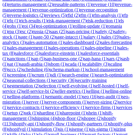
(
4
)
returns-management
(
2
)
reusable-patterns
(
1
)
revenue
(
10
)
revenue-
management
(
1
)
revenue-optimization
(
1
)
revenue-recognition
(
5
)
reverse-logistics
(
2
)
reviews
(
5
)
rfid
(
2
)
rfm
(
1
)
rfm-analysis
(
1
)
rfp
(
1
)
rfq
(
1
)
rich-results
(
1
)
risk-management
(
7
)
risk-reduction
(
1
)
rls
(
4
)
rohs
(
1
)
roi
(
34
)
roi-optimization
(
1
)
rolling-update
(
1
)
romania
(
1
)
rpa
(
3
)
rsc
(
2
)
russia
(
2
)
saas
(
25
)
saas-pricing
(
1
)
safety
(
2
)
safety-
stock
(
1
)
sage
(
1
)
sage-50
(
2
)
sage-intacct
(
1
)
salary
(
1
)
sales
(
19
)
sales-
analytics
(
3
)
sales-automation
(
1
)
sales-dashboard
(
2
)
sales-forecasting
(
1
)
sales-management
(
1
)
sales-operations
(
1
)
sales-pipeline
(
1
)
sales-
tax
(
8
)
salesforce
(
5
)
salesforce-einstein
(
1
)
salesforce-essentials
(
1
)
sanctions
(
1
)
sap
(
5
)
sap-business-one
(
2
)
sap-hana
(
1
)
sars
(
2
)
sasb
(
1
)
sat
(
1
)
saudi-arabia
(
3
)
sbom
(
1
)
scada
(
1
)
scalability
(
3
)
scaling
(
9
)
sccs
(
2
)
scheduling
(
6
)
schema-markup
(
1
)
school-management
(
1
)
screening
(
1
)
scrum
(
1
)
sdi
(
1
)
search-engine
(
1
)
search-optimization
(
2
)
seasonal-collections
(
1
)
security
(
36
)
security-training
(
1
)
segmentation
(
2
)
selection
(
1
)
self-evolving
(
1
)
self-hosted
(
1
)
self-
service
(
2
)
self-service-bi
(
2
)
seller-metrics
(
1
)
selling
(
1
)
selling-online
(
1
)
selling-platforms
(
1
)
semantic-model
(
1
)
seo
(
16
)
seo-audit
(
1
)
seo-
migration
(
1
)
server
(
1
)
server-components
(
1
)
server-sizing
(
2
)
service
(
1
)
service-contracts
(
1
)
service-efficiency
(
1
)
service-firms
(
1
)
services
(
1
)
setup
(
2
)
sgk
(
1
)
sharding
(
1
)
sharepoint
(
1
)
shein
(
1
)
shift-
management
(
3
)
shipping
(
4
)
shop-floor
(
2
)
shopee
(
2
)
shopify
(
113
)
shopify-api
(
1
)
shopify-flow
(
1
)
shopify-partners
(
1
)
shopify-plus
(
8
)
shopifyql
(
1
)
simulation
(
3
)
sis
(
1
)
sisense
(
1
)
six-sigma
(
1
)
sizing
(
1
)
skills
(
4
)
sku
(
1
)
sla
(
5
)
small-business
(
10
)
smart-factory
(
1
)
smart-