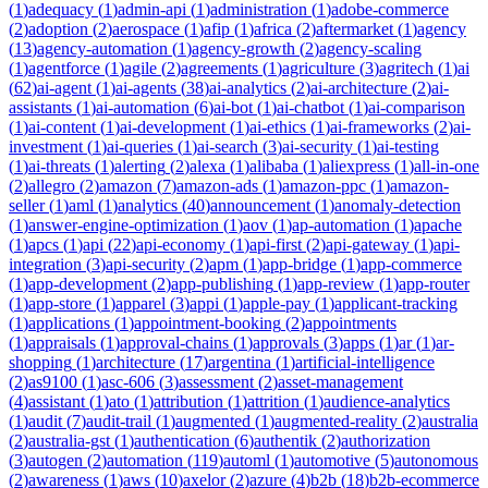
(
1
)
adequacy
(
1
)
admin-api
(
1
)
administration
(
1
)
adobe-commerce
(
2
)
adoption
(
2
)
aerospace
(
1
)
afip
(
1
)
africa
(
2
)
aftermarket
(
1
)
agency
(
13
)
agency-automation
(
1
)
agency-growth
(
2
)
agency-scaling
(
1
)
agentforce
(
1
)
agile
(
2
)
agreements
(
1
)
agriculture
(
3
)
agritech
(
1
)
ai
(
62
)
ai-agent
(
1
)
ai-agents
(
38
)
ai-analytics
(
2
)
ai-architecture
(
2
)
ai-
assistants
(
1
)
ai-automation
(
6
)
ai-bot
(
1
)
ai-chatbot
(
1
)
ai-comparison
(
1
)
ai-content
(
1
)
ai-development
(
1
)
ai-ethics
(
1
)
ai-frameworks
(
2
)
ai-
investment
(
1
)
ai-queries
(
1
)
ai-search
(
3
)
ai-security
(
1
)
ai-testing
(
1
)
ai-threats
(
1
)
alerting
(
2
)
alexa
(
1
)
alibaba
(
1
)
aliexpress
(
1
)
all-in-one
(
2
)
allegro
(
2
)
amazon
(
7
)
amazon-ads
(
1
)
amazon-ppc
(
1
)
amazon-
seller
(
1
)
aml
(
1
)
analytics
(
40
)
announcement
(
1
)
anomaly-detection
(
1
)
answer-engine-optimization
(
1
)
aov
(
1
)
ap-automation
(
1
)
apache
(
1
)
apcs
(
1
)
api
(
22
)
api-economy
(
1
)
api-first
(
2
)
api-gateway
(
1
)
api-
integration
(
3
)
api-security
(
2
)
apm
(
1
)
app-bridge
(
1
)
app-commerce
(
1
)
app-development
(
2
)
app-publishing
(
1
)
app-review
(
1
)
app-router
(
1
)
app-store
(
1
)
apparel
(
3
)
appi
(
1
)
apple-pay
(
1
)
applicant-tracking
(
1
)
applications
(
1
)
appointment-booking
(
2
)
appointments
(
1
)
appraisals
(
1
)
approval-chains
(
1
)
approvals
(
3
)
apps
(
1
)
ar
(
1
)
ar-
shopping
(
1
)
architecture
(
17
)
argentina
(
1
)
artificial-intelligence
(
2
)
as9100
(
1
)
asc-606
(
3
)
assessment
(
2
)
asset-management
(
4
)
assistant
(
1
)
ato
(
1
)
attribution
(
1
)
attrition
(
1
)
audience-analytics
(
1
)
audit
(
7
)
audit-trail
(
1
)
augmented
(
1
)
augmented-reality
(
2
)
australia
(
2
)
australia-gst
(
1
)
authentication
(
6
)
authentik
(
2
)
authorization
(
3
)
autogen
(
2
)
automation
(
119
)
automl
(
1
)
automotive
(
5
)
autonomous
(
2
)
awareness
(
1
)
aws
(
10
)
axelor
(
2
)
azure
(
4
)
b2b
(
18
)
b2b-ecommerce