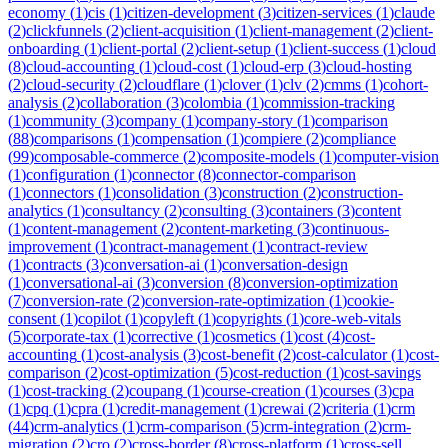
economy
(
1
)
cis
(
1
)
citizen-development
(
3
)
citizen-services
(
1
)
claude
(
2
)
clickfunnels
(
2
)
client-acquisition
(
1
)
client-management
(
2
)
client-
onboarding
(
1
)
client-portal
(
2
)
client-setup
(
1
)
client-success
(
1
)
cloud
(
8
)
cloud-accounting
(
1
)
cloud-cost
(
1
)
cloud-erp
(
3
)
cloud-hosting
(
2
)
cloud-security
(
2
)
cloudflare
(
1
)
clover
(
1
)
clv
(
2
)
cmms
(
1
)
cohort-
analysis
(
2
)
collaboration
(
3
)
colombia
(
1
)
commission-tracking
(
1
)
community
(
3
)
company
(
1
)
company-story
(
1
)
comparison
(
88
)
comparisons
(
1
)
compensation
(
1
)
compiere
(
2
)
compliance
(
99
)
composable-commerce
(
2
)
composite-models
(
1
)
computer-vision
(
1
)
configuration
(
1
)
connector
(
8
)
connector-comparison
(
1
)
connectors
(
1
)
consolidation
(
3
)
construction
(
2
)
construction-
analytics
(
1
)
consultancy
(
2
)
consulting
(
3
)
containers
(
3
)
content
(
1
)
content-management
(
2
)
content-marketing
(
3
)
continuous-
improvement
(
1
)
contract-management
(
1
)
contract-review
(
1
)
contracts
(
3
)
conversation-ai
(
1
)
conversation-design
(
1
)
conversational-ai
(
3
)
conversion
(
8
)
conversion-optimization
(
7
)
conversion-rate
(
2
)
conversion-rate-optimization
(
1
)
cookie-
consent
(
1
)
copilot
(
1
)
copyleft
(
1
)
copyrights
(
1
)
core-web-vitals
(
5
)
corporate-tax
(
1
)
corrective
(
1
)
cosmetics
(
1
)
cost
(
4
)
cost-
accounting
(
1
)
cost-analysis
(
3
)
cost-benefit
(
2
)
cost-calculator
(
1
)
cost-
comparison
(
2
)
cost-optimization
(
5
)
cost-reduction
(
1
)
cost-savings
(
1
)
cost-tracking
(
2
)
coupang
(
1
)
course-creation
(
1
)
courses
(
3
)
cpa
(
1
)
cpq
(
1
)
cpra
(
1
)
credit-management
(
1
)
crewai
(
2
)
criteria
(
1
)
crm
(
44
)
crm-analytics
(
1
)
crm-comparison
(
5
)
crm-integration
(
2
)
crm-
migration
(
2
)
cro
(
2
)
cross-border
(
8
)
cross-platform
(
1
)
cross-sell