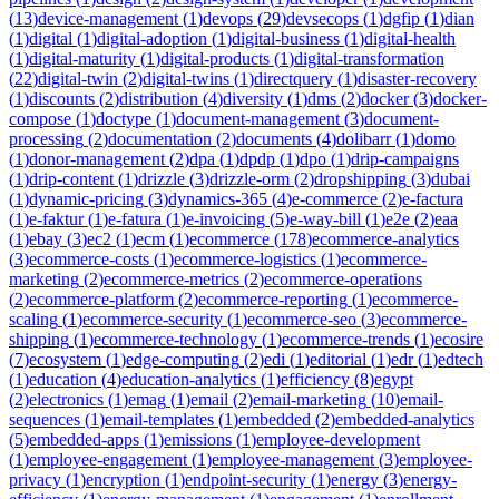
(
13
)
device-management
(
1
)
devops
(
29
)
devsecops
(
1
)
dgfip
(
1
)
dian
(
1
)
digital
(
1
)
digital-adoption
(
1
)
digital-business
(
1
)
digital-health
(
1
)
digital-maturity
(
1
)
digital-products
(
1
)
digital-transformation
(
22
)
digital-twin
(
2
)
digital-twins
(
1
)
directquery
(
1
)
disaster-recovery
(
1
)
discounts
(
2
)
distribution
(
4
)
diversity
(
1
)
dms
(
2
)
docker
(
3
)
docker-
compose
(
1
)
doctype
(
1
)
document-management
(
3
)
document-
processing
(
2
)
documentation
(
2
)
documents
(
4
)
dolibarr
(
1
)
domo
(
1
)
donor-management
(
2
)
dpa
(
1
)
dpdp
(
1
)
dpo
(
1
)
drip-campaigns
(
1
)
drip-content
(
1
)
drizzle
(
3
)
drizzle-orm
(
2
)
dropshipping
(
3
)
dubai
(
1
)
dynamic-pricing
(
3
)
dynamics-365
(
4
)
e-commerce
(
2
)
e-factura
(
1
)
e-faktur
(
1
)
e-fatura
(
1
)
e-invoicing
(
5
)
e-way-bill
(
1
)
e2e
(
2
)
eaa
(
1
)
ebay
(
3
)
ec2
(
1
)
ecm
(
1
)
ecommerce
(
178
)
ecommerce-analytics
(
3
)
ecommerce-costs
(
1
)
ecommerce-logistics
(
1
)
ecommerce-
marketing
(
2
)
ecommerce-metrics
(
2
)
ecommerce-operations
(
2
)
ecommerce-platform
(
2
)
ecommerce-reporting
(
1
)
ecommerce-
scaling
(
1
)
ecommerce-security
(
1
)
ecommerce-seo
(
3
)
ecommerce-
shipping
(
1
)
ecommerce-technology
(
1
)
ecommerce-trends
(
1
)
ecosire
(
7
)
ecosystem
(
1
)
edge-computing
(
2
)
edi
(
1
)
editorial
(
1
)
edr
(
1
)
edtech
(
1
)
education
(
4
)
education-analytics
(
1
)
efficiency
(
8
)
egypt
(
2
)
electronics
(
1
)
emag
(
1
)
email
(
2
)
email-marketing
(
10
)
email-
sequences
(
1
)
email-templates
(
1
)
embedded
(
2
)
embedded-analytics
(
5
)
embedded-apps
(
1
)
emissions
(
1
)
employee-development
(
1
)
employee-engagement
(
1
)
employee-management
(
3
)
employee-
privacy
(
1
)
encryption
(
1
)
endpoint-security
(
1
)
energy
(
3
)
energy-