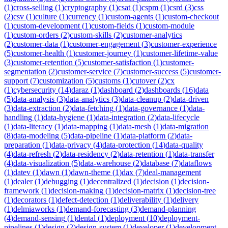
(
1
)
cross-selling
(
1
)
cryptography
(
1
)
csat
(
1
)
cspm
(
1
)
csrd
(
3
)
css
(
2
)
csv
(
1
)
culture
(
1
)
currency
(
1
)
custom-agents
(
1
)
custom-checkout
(
1
)
custom-development
(
1
)
custom-fields
(
1
)
custom-module
(
1
)
custom-orders
(
2
)
custom-skills
(
2
)
customer-analytics
(
2
)
customer-data
(
1
)
customer-engagement
(
3
)
customer-experience
(
5
)
customer-health
(
1
)
customer-journey
(
1
)
customer-lifetime-value
(
3
)
customer-retention
(
5
)
customer-satisfaction
(
1
)
customer-
segmentation
(
2
)
customer-service
(
7
)
customer-success
(
5
)
customer-
support
(
7
)
customization
(
5
)
customs
(
1
)
cutover
(
2
)
cx
(
1
)
cybersecurity
(
14
)
daraz
(
1
)
dashboard
(
2
)
dashboards
(
16
)
data
(
5
)
data-analysis
(
3
)
data-analytics
(
3
)
data-cleanup
(
2
)
data-driven
(
3
)
data-extraction
(
2
)
data-fetching
(
1
)
data-governance
(
1
)
data-
handling
(
1
)
data-hygiene
(
1
)
data-integration
(
2
)
data-lifecycle
(
1
)
data-literacy
(
1
)
data-mapping
(
1
)
data-mesh
(
1
)
data-migration
(
8
)
data-modeling
(
5
)
data-pipeline
(
1
)
data-platform
(
2
)
data-
preparation
(
1
)
data-privacy
(
4
)
data-protection
(
14
)
data-quality
(
4
)
data-refresh
(
2
)
data-residency
(
2
)
data-retention
(
1
)
data-transfer
(
4
)
data-visualization
(
5
)
data-warehouse
(
2
)
database
(
7
)
dataflows
(
1
)
datev
(
1
)
dawn
(
1
)
dawn-theme
(
1
)
dax
(
7
)
deal-management
(
1
)
dealer
(
1
)
debugging
(
1
)
decentralized
(
1
)
decision
(
1
)
decision-
framework
(
1
)
decision-making
(
1
)
decision-matrix
(
1
)
decision-tree
(
1
)
decorators
(
1
)
defect-detection
(
1
)
deliverability
(
1
)
delivery
(
1
)
delmiaworks
(
1
)
demand-forecasting
(
3
)
demand-planning
(
4
)
demand-sensing
(
1
)
dental
(
1
)
deployment
(
10
)
deployment-
pipelines
(
1
)
design
(
2
)
design-system
(
1
)
developer
(
1
)
development