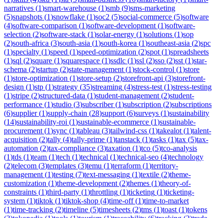
narratives
(
1
)
smart-warehouse
(
1
)
smb
(
9
)
sms-marketing
(
5
)
snapshots
(
1
)
snowflake
(
1
)
soc2
(
5
)
social-commerce
(
5
)
software
(
4
)
software-comparison
(
1
)
software-development
(
1
)
software-
selection
(
2
)
software-stack
(
1
)
solar-energy
(
1
)
solutions
(
1
)
sop
(
2
)
south-africa
(
3
)
south-asia
(
1
)
south-korea
(
1
)
southeast-asia
(
2
)
spc
(
1
)
specialty
(
1
)
speed
(
1
)
speed-optimization
(
2
)
spot
(
1
)
spreadsheets
(
1
)
sql
(
2
)
square
(
1
)
squarespace
(
1
)
ssdlc
(
1
)
ssl
(
2
)
sso
(
2
)
sst
(
1
)
star-
schema
(
2
)
startup
(
2
)
state-management
(
1
)
stock-control
(
1
)
store
(
1
)
store-optimization
(
1
)
store-setup
(
2
)
storefront-api
(
3
)
storefront-
design
(
1
)
stp
(
1
)
strategy
(
35
)
streaming
(
4
)
stress-test
(
1
)
stress-testing
(
1
)
stripe
(
2
)
structured-data
(
1
)
student-management
(
2
)
student-
performance
(
1
)
studio
(
3
)
subscriber
(
1
)
subscription
(
2
)
subscriptions
(
6
)
supplier
(
1
)
supply-chain
(
28
)
support
(
6
)
surveys
(
1
)
sustainability
(
14
)
sustainability-roi
(
1
)
sustainable-ecommerce
(
1
)
sustainable-
procurement
(
1
)
sync
(
1
)
tableau
(
3
)
tailwind-css
(
1
)
takealot
(
1
)
talent-
acquisition
(
2
)
tally
(
4
)
tally-prime
(
1
)
tanstack
(
1
)
tasks
(
1
)
tax
(
5
)
tax-
automation
(
2
)
tax-compliance
(
3
)
taxation
(
1
)
tco
(
5
)
tco-analysis
(
1
)
tds
(
1
)
team
(
1
)
tech
(
1
)
technical
(
1
)
technical-seo
(
4
)
technology
(
2
)
telecom
(
3
)
templates
(
3
)
temu
(
1
)
terraform
(
1
)
territory-
management
(
1
)
testing
(
7
)
text-messaging
(
1
)
textile
(
2
)
theme-
customization
(
1
)
theme-development
(
2
)
themes
(
1
)
theory-of-
constraints
(
1
)
third-party
(
1
)
throttling
(
1
)
ticketing
(
1
)
ticketing-
system
(
1
)
tiktok
(
1
)
tiktok-shop
(
4
)
time-off
(
1
)
time-to-market
(
1
)
time-tracking
(
2
)
timeline
(
5
)
timesheets
(
2
)
tms
(
1
)
toast
(
1
)
tokens