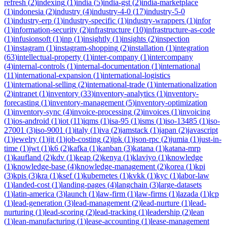
refresh
(
2
)
indexing
(
1
)
india
(
5
)
india-gst
(
2
)
india-marketplace
(
1
)
indonesia
(
2
)
industry
(
4
)
industry-4-0
(
17
)
industry-5-0
(
1
)
industry-erp
(
1
)
industry-specific
(
1
)
industry-wrappers
(
1
)
infor
(
1
)
information-security
(
2
)
infrastructure
(
10
)
infrastructure-as-code
(
1
)
infusionsoft
(
1
)
inp
(
1
)
insightly
(
1
)
insights
(
2
)
inspection
(
1
)
instagram
(
1
)
instagram-shopping
(
2
)
installation
(
1
)
integration
(
63
)
intellectual-property
(
1
)
inter-company
(
1
)
intercompany
(
4
)
internal-controls
(
1
)
internal-documentation
(
1
)
international
(
11
)
international-expansion
(
1
)
international-logistics
(
1
)
international-selling
(
2
)
international-trade
(
1
)
internationalization
(
2
)
intranet
(
1
)
inventory
(
33
)
inventory-analytics
(
1
)
inventory-
forecasting
(
1
)
inventory-management
(
5
)
inventory-optimization
(
1
)
inventory-sync
(
4
)
invoice-processing
(
2
)
invoices
(
1
)
invoicing
(
1
)
ios-android
(
1
)
iot
(
11
)
iqms
(
1
)
isa-95
(
1
)
isms
(
1
)
iso-13485
(
1
)
iso-
27001
(
3
)
iso-9001
(
1
)
italy
(
1
)
iva
(
2
)
jamstack
(
1
)
japan
(
2
)
javascript
(
1
)
jewelry
(
1
)
jit
(
1
)
job-costing
(
2
)
jpk
(
1
)
json-rpc
(
2
)
jumia
(
1
)
just-in-
time
(
1
)
jwt
(
1
)
k6
(
2
)
kafka
(
1
)
kanban
(
3
)
katana
(
1
)
katana-mrp
(
1
)
kaufland
(
2
)
kdv
(
1
)
keap
(
2
)
kenya
(
1
)
klaviyo
(
1
)
knowledge
(
1
)
knowledge-base
(
4
)
knowledge-management
(
2
)
korea
(
1
)
kpi
(
3
)
kpis
(
3
)
kra
(
1
)
ksef
(
1
)
kubernetes
(
1
)
kvkk
(
1
)
kyc
(
1
)
labor-law
(
1
)
landed-cost
(
1
)
landing-pages
(
4
)
langchain
(
3
)
large-datasets
(
1
)
latin-america
(
3
)
launch
(
1
)
law-firm
(
1
)
law-firms
(
1
)
lazada
(
1
)
lcp
(
1
)
lead-generation
(
3
)
lead-management
(
2
)
lead-nurture
(
1
)
lead-
nurturing
(
1
)
lead-scoring
(
2
)
lead-tracking
(
1
)
leadership
(
2
)
lean
(
1
)
lean-manufacturing
(
1
)
lease-accounting
(
1
)
lease-management