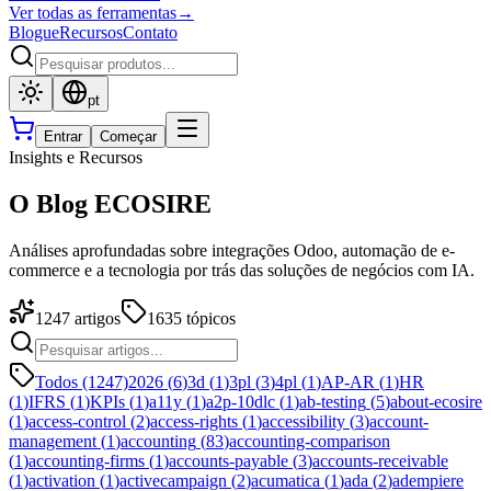
Ver todas as ferramentas
→
Blogue
Recursos
Contato
pt
Entrar
Começar
Insights e Recursos
O Blog ECOSIRE
Análises aprofundadas sobre integrações Odoo, automação de e-
commerce e a tecnologia por trás das soluções de negócios com IA.
1247
artigos
1635
tópicos
Todos (1247)
2026
(
6
)
3d
(
1
)
3pl
(
3
)
4pl
(
1
)
AP-AR
(
1
)
HR
(
1
)
IFRS
(
1
)
KPIs
(
1
)
a11y
(
1
)
a2p-10dlc
(
1
)
ab-testing
(
5
)
about-ecosire
(
1
)
access-control
(
2
)
access-rights
(
1
)
accessibility
(
3
)
account-
management
(
1
)
accounting
(
83
)
accounting-comparison
(
1
)
accounting-firms
(
1
)
accounts-payable
(
3
)
accounts-receivable
(
1
)
activation
(
1
)
activecampaign
(
2
)
acumatica
(
1
)
ada
(
2
)
adempiere