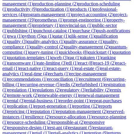
management
(
1
)
production-planning
(
2
)
production-scheduling
(
1
)
productivity
(
9
)
productization
(
1
)
products
(
1
)
professional-
services
(
4
)
program-management
(
1
)
project-accounting
(
2
)
project-
management
(
19
)
prometheus
(
1
)
prompt-engineering
(
1
)
property-
management
(
5
)
proprietary
(
1
)
provincial-tax
(
1
)
public-sector
(
1
)
publishing
(
1
)
punchout-catalog
(
1
)
purchase
(
3
)
push-notifications
(
1
)
pwa
(
1
)
python
(
5
)
qa
(
1
)
qatar
(
1
)
qlik-sense
(
1
)
qualification
(
1
)
quality
(
3
)
quality-analytics
(
1
)
quality-assurance
(
1
)
quality-
compliance
(
1
)
quality-control
(
2
)
quality-management
(
2
)
quantum-
computing
(
1
)
query-tuning
(
1
)
quickbooks
(
8
)
quickstart
(
1
)
quotation
(
1
)
quotation-templates
(
1
)
qweb
(
3
)
rag
(
1
)
rakuten
(
1
)
ranking
(
1
)
ransomware
(
1
)
rate-limiting
(
3
)
rdl
(
1
)
react
(
8
)
react-19
(
2
)
react-
email
(
1
)
react-native
(
1
)
react-query
(
1
)
real-estate
(
5
)
real-estate-
analytics
(
1
)
real-time
(
4
)
recharts
(
1
)
recipe-management
(
1
)
recommendations
(
1
)
reconciliation
(
1
)
recruitment
(
6
)
recurring-
billing
(
1
)
recurring-revenue
(
5
)
redis
(
2
)
refurbished
(
1
)
registration
(
1
)
regulation
(
1
)
regulations
(
2
)
regulatory
(
3
)
reliability
(
2
)
remix
(
2
)
remote-work
(
2
)
renewable-energy
(
1
)
renewal-management
(
1
)
rental
(
3
)
rental-business
(
1
)
reorder-point
(
1
)
repeat-purchases
(
1
)
replication
(
1
)
report-generation
(
1
)
reporting
(
12
)
reports
(
3
)
repricing
(
1
)
reputation
(
1
)
reputation-management
(
2
)
reserved-
instances
(
1
)
resilience
(
2
)
resource-allocation
(
1
)
resource-planning
(
1
)
resource-scheduling
(
2
)
responsible-ai
(
2
)
responsive
(
2
)
responsive-design
(
1
)
rest-api
(
4
)
restaurant
(
5
)
restaurant-
management
(
1
)
retail
(
13
)
retail-analytics
(
1
)
retention
(
9
)
returns