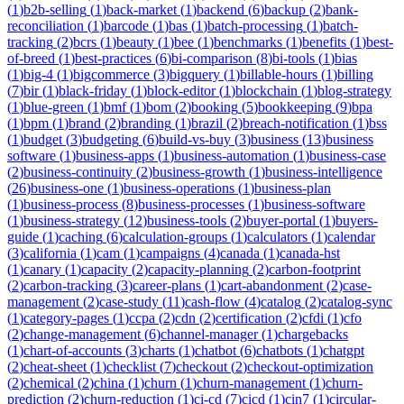
(
1
)
b2b-selling
(
1
)
back-market
(
1
)
backend
(
6
)
backup
(
2
)
bank-
reconciliation
(
1
)
barcode
(
1
)
bas
(
1
)
batch-processing
(
1
)
batch-
tracking
(
2
)
bcrs
(
1
)
beauty
(
1
)
bee
(
1
)
benchmarks
(
1
)
benefits
(
1
)
best-
of-breed
(
1
)
best-practices
(
6
)
bi-comparison
(
8
)
bi-tools
(
1
)
bias
(
1
)
big-4
(
1
)
bigcommerce
(
3
)
bigquery
(
1
)
billable-hours
(
1
)
billing
(
7
)
bir
(
1
)
black-friday
(
1
)
block-editor
(
1
)
blockchain
(
1
)
blog-strategy
(
1
)
blue-green
(
1
)
bmf
(
1
)
bom
(
2
)
booking
(
5
)
bookkeeping
(
9
)
bpa
(
1
)
bpm
(
1
)
brand
(
2
)
branding
(
1
)
brazil
(
2
)
breach-notification
(
1
)
bss
(
1
)
budget
(
3
)
budgeting
(
6
)
build-vs-buy
(
3
)
business
(
13
)
business
software
(
1
)
business-apps
(
1
)
business-automation
(
1
)
business-case
(
2
)
business-continuity
(
2
)
business-growth
(
1
)
business-intelligence
(
26
)
business-one
(
1
)
business-operations
(
1
)
business-plan
(
1
)
business-process
(
8
)
business-processes
(
1
)
business-software
(
1
)
business-strategy
(
12
)
business-tools
(
2
)
buyer-portal
(
1
)
buyers-
guide
(
1
)
caching
(
6
)
calculation-groups
(
1
)
calculators
(
1
)
calendar
(
3
)
california
(
1
)
cam
(
1
)
campaigns
(
4
)
canada
(
1
)
canada-hst
(
1
)
canary
(
1
)
capacity
(
2
)
capacity-planning
(
2
)
carbon-footprint
(
2
)
carbon-tracking
(
3
)
career-plans
(
1
)
cart-abandonment
(
2
)
case-
management
(
2
)
case-study
(
11
)
cash-flow
(
4
)
catalog
(
2
)
catalog-sync
(
1
)
category-pages
(
1
)
ccpa
(
2
)
cdn
(
2
)
certification
(
2
)
cfdi
(
1
)
cfo
(
2
)
change-management
(
6
)
channel-manager
(
1
)
chargebacks
(
1
)
chart-of-accounts
(
3
)
charts
(
1
)
chatbot
(
6
)
chatbots
(
1
)
chatgpt
(
2
)
cheat-sheet
(
1
)
checklist
(
7
)
checkout
(
2
)
checkout-optimization
(
2
)
chemical
(
2
)
china
(
1
)
churn
(
1
)
churn-management
(
1
)
churn-
prediction
(
2
)
churn-reduction
(
1
)
ci-cd
(
7
)
cicd
(
1
)
cin7
(
1
)
circular-