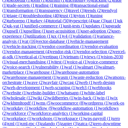
(
3
)
tokopedia
(
1
)
tools
(
1
)
tourism
(
1
)
traceability
(
6
)
tracking
(
2
)
trade
(
1
)
trade-secrets
(
1
)
trading
(
1
)
training
(
8
)
transactional-email
(
1
)
transformation
(
1
)
transparency
(
3
)
travel
(
3
)
trends
(
2
)
trendyol
(
1
)
triage
(
1
)
troubleshooting
(
40
)
trust
(
1
)
tryton
(
1
)
tuning
(
2
)
turborepo
(
1
)
turkey
(
4
)
tutorial
(
50
)
typescript
(
4
)
uae
(
3
)
uat
(
1
)
uk
(
2
)
uk-vat
(
1
)
unified-commerce
(
1
)
unit-tests
(
1
)
updates
(
1
)
upgrade
(
3
)
upsell
(
1
)
upselling
(
1
)
user-acquisition
(
1
)
user-adoption
(
2
)
user-
experience
(
3
)
utilization
(
1
)
ux
(
1
)
v4
(
1
)
validation
(
1
)
variance-
analysis
(
1
)
vat
(
16
)
vector-database
(
1
)
vehicle-management
(
1
)
vehicle-tracking
(
1
)
vendor-coordination
(
1
)
vendor-evaluation
(
1
)
vendor-management
(
4
)
vendor-risk
(
1
)
vendor-selection
(
2
)
vercel-
ai-sdk
(
1
)
vertical-ai
(
1
)
vertipaq
(
1
)
vietnam
(
1
)
views
(
1
)
vision-2030
(
1
)
visual-merchandising
(
1
)
vitest
(
1
)
voice-ai
(
1
)
voice-commerce
(
2
)
voice-search
(
1
)
vulnerability
(
1
)
waf
(
1
)
walmart
(
3
)
walmart-
marketplace
(
1
)
warehouse
(
13
)
warehouse-automation
(
2
)
warehouse-management
(
1
)
wasm
(
1
)
waste-reduction
(
2
)
watsonx-
orchestrate
(
1
)
wave
(
2
)
wayfair
(
2
)
wcag
(
2
)
web
(
1
)
web-design
(
2
)
web-development
(
1
)
web-scraping
(
1
)
web3
(
1
)
webhooks
(
7
)
website
(
1
)
website-builder
(
1
)
whatsapp
(
1
)
white-label
(
6
)
wholesale
(
12
)
wiki
(
2
)
wildberries
(
1
)
win-back
(
1
)
wip
(
1
)
wix
(
2
)
wkhtmltopdf
(
1
)
wms
(
5
)
woocommerce
(
8
)
wordpress
(
1
)
work-os
(
1
)
workday
(
1
)
workflow
(
9
)
workflow-automation
(
1
)
workflows
(
2
)
workforce
(
7
)
workforce-analytics
(
1
)
working-capital
(
1
)
workplace
(
1
)
workshops
(
1
)
workspace
(
1
)
wps-payroll
(
1
)
xero
(
4
)
xml
(
1
)
xml-rpc
(
3
)
zalando
(
5
)
zapier
(
3
)
zatca
(
2
)
zero-downtime