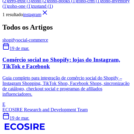
(
2
)
zero-trust
(
3
)
zoho
(
2
)
zoho-books
(
1
)
zoho-crm
(
1
)
zoho-inventory
(
1
)
zoho-one
(
1
)
zustand
(
1
)
1 resultado
instagram
Todos os Artigos
shopify
social-commerce
19 de mar.
Comércio social no Shopify: lojas do Instagram,
TikTok e Facebook
Guia completo para integração de comércio social do Shopify –
Instagram Shopping, TikTok Shop, Facebook Shops, sincronização
de catálogo, checkout social e programas de afiliados
influenciadores.
E
ECOSIRE Research and Development Team
19 de mar.