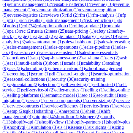
(
4
)
returns-management
(
2
)
reusable-patterns
(
1
)
revenue
(
10
)
revenue-
management
(
1
)
revenue-optimization
(
1
)
revenue-recognition
(
5
)
reverse-logistics
(
2
)
reviews
(
5
)
rfid
(
2
)
rfm
(
1
)
rfm-analysis
(
1
)
rfp
(
1
)
rfq
(
1
)
rich-results
(
1
)
risk-management
(
7
)
risk-reduction
(
1
)
rls
(
4
)
rohs
(
1
)
roi
(
34
)
roi-optimization
(
1
)
rolling-update
(
1
)
romania
(
1
)
rpa
(
3
)
rsc
(
2
)
russia
(
2
)
saas
(
25
)
saas-pricing
(
1
)
safety
(
2
)
safety-
stock
(
1
)
sage
(
1
)
sage-50
(
2
)
sage-intacct
(
1
)
salary
(
1
)
sales
(
19
)
sales-
analytics
(
3
)
sales-automation
(
1
)
sales-dashboard
(
2
)
sales-forecasting
(
1
)
sales-management
(
1
)
sales-operations
(
1
)
sales-pipeline
(
1
)
sales-
tax
(
8
)
salesforce
(
5
)
salesforce-einstein
(
1
)
salesforce-essentials
(
1
)
sanctions
(
1
)
sap
(
5
)
sap-business-one
(
2
)
sap-hana
(
1
)
sars
(
2
)
sasb
(
1
)
sat
(
1
)
saudi-arabia
(
3
)
sbom
(
1
)
scada
(
1
)
scalability
(
3
)
scaling
(
9
)
sccs
(
2
)
scheduling
(
6
)
schema-markup
(
1
)
school-management
(
1
)
screening
(
1
)
scrum
(
1
)
sdi
(
1
)
search-engine
(
1
)
search-optimization
(
2
)
seasonal-collections
(
1
)
security
(
36
)
security-training
(
1
)
segmentation
(
2
)
selection
(
1
)
self-evolving
(
1
)
self-hosted
(
1
)
self-
service
(
2
)
self-service-bi
(
2
)
seller-metrics
(
1
)
selling
(
1
)
selling-online
(
1
)
selling-platforms
(
1
)
semantic-model
(
1
)
seo
(
16
)
seo-audit
(
1
)
seo-
migration
(
1
)
server
(
1
)
server-components
(
1
)
server-sizing
(
2
)
service
(
1
)
service-contracts
(
1
)
service-efficiency
(
1
)
service-firms
(
1
)
services
(
1
)
setup
(
2
)
sgk
(
1
)
sharding
(
1
)
sharepoint
(
1
)
shein
(
1
)
shift-
management
(
3
)
shipping
(
4
)
shop-floor
(
2
)
shopee
(
2
)
shopify
(
113
)
shopify-api
(
1
)
shopify-flow
(
1
)
shopify-partners
(
1
)
shopify-plus
(
8
)
shopifyql
(
1
)
simulation
(
3
)
sis
(
1
)
sisense
(
1
)
six-sigma
(
1
)
sizing
(
1
)
skills
(
4
)
sku
(
1
)
sla
(
5
)
small-business
(
10
)
smart-factory
(
1
)
smart-