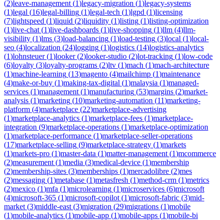
(
2
)
leave-management
(
1
)
legacy-migration
(
1
)
legacy-systems
(
1
)
legal
(
16
)
legal-billing
(
1
)
legal-tech
(
1
)
lgpd
(
1
)
licensing
(
7
)
lightspeed
(
1
)
liquid
(
2
)
liquidity
(
1
)
listing
(
1
)
listing-optimization
(
1
)
live-chat
(
1
)
live-dashboards
(
1
)
live-shopping
(
1
)
llm
(
4
)
llm-
visibility
(
1
)
lms
(
3
)
load-balancing
(
1
)
load-testing
(
3
)
local
(
1
)
local-
seo
(
4
)
localization
(
24
)
logging
(
1
)
logistics
(
14
)
logistics-analytics
(
1
)
lohnsteuer
(
1
)
looker
(
2
)
looker-studio
(
2
)
lot-tracking
(
1
)
low-code
(
6
)
loyalty
(
3
)
loyalty-programs
(
2
)
ltv
(
1
)
mach
(
1
)
mach-architecture
(
1
)
machine-learning
(
13
)
magento
(
4
)
mailchimp
(
1
)
maintenance
(
4
)
make-or-buy
(
1
)
making-tax-digital
(
1
)
malaysia
(
1
)
managed-
services
(
1
)
management
(
1
)
manufacturing
(
53
)
margins
(
2
)
market-
analysis
(
1
)
marketing
(
10
)
marketing-automation
(
11
)
marketing-
platform
(
4
)
marketplace
(
22
)
marketplace-advertising
(
1
)
marketplace-analytics
(
1
)
marketplace-fees
(
1
)
marketplace-
integration
(
9
)
marketplace-operations
(
1
)
marketplace-optimization
(
1
)
marketplace-performance
(
1
)
marketplace-seller-operations
(
17
)
marketplace-selling
(
9
)
marketplace-strategy
(
1
)
markets
(
1
)
markets-pro
(
1
)
master-data
(
1
)
matter-management
(
1
)
mcommerce
(
2
)
measurement
(
1
)
media
(
3
)
medical-device
(
1
)
membership
(
2
)
membership-sites
(
3
)
memberships
(
1
)
mercadolibre
(
2
)
mes
(
2
)
messaging
(
1
)
metabase
(
1
)
metasfresh
(
1
)
method-crm
(
1
)
metrics
(
2
)
mexico
(
1
)
mfa
(
1
)
microlearning
(
1
)
microservices
(
6
)
microsoft
(
4
)
microsoft-365
(
1
)
microsoft-copilot
(
1
)
microsoft-fabric
(
3
)
mid-
market
(
3
)
middle-east
(
3
)
migration
(
29
)
migrations
(
1
)
mobile
(
1
)
mobile-analytics
(
1
)
mobile-app
(
1
)
mobile-apps
(
1
)
mobile-bi