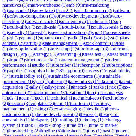
narratives
(
1
)
smart-warehouse
(
1
)
smb
(
9
)
sms-marketing
(
5
)
snapshots
(
1
)
snowflake
(
1
)
soc2
(
5
)
social-commerce
(
5
)
software
(
4
)
software-comparison
(
1
)
software-development
(
1
)
software-
selection
(
2
)
software-stack
(
1
)
solar-energy
(
1
)
solutions
(
1
)
sop
(
2
)
south-africa
(
3
)
south-asia
(
1
)
south-korea
(
1
)
southeast-asia
(
2
)
spc
(
1
)
specialty
(
1
)
speed
(
1
)
speed-optimization
(
2
)
spot
(
1
)
spreadsheets
(
1
)
sql
(
2
)
square
(
1
)
squarespace
(
1
)
ssdlc
(
1
)
ssl
(
2
)
sso
(
2
)
sst
(
1
)
star-
schema
(
2
)
startup
(
2
)
state-management
(
1
)
stock-control
(
1
)
store
(
1
)
store-optimization
(
1
)
store-setup
(
2
)
storefront-api
(
3
)
storefront-
design
(
1
)
stp
(
1
)
strategy
(
35
)
streaming
(
4
)
stress-test
(
1
)
stress-testing
(
1
)
stripe
(
2
)
structured-data
(
1
)
student-management
(
2
)
student-
performance
(
1
)
studio
(
3
)
subscriber
(
1
)
subscription
(
2
)
subscriptions
(
6
)
supplier
(
1
)
supply-chain
(
28
)
support
(
6
)
surveys
(
1
)
sustainability
(
14
)
sustainability-roi
(
1
)
sustainable-ecommerce
(
1
)
sustainable-
procurement
(
1
)
sync
(
1
)
tableau
(
3
)
tailwind-css
(
1
)
takealot
(
1
)
talent-
acquisition
(
2
)
tally
(
4
)
tally-prime
(
1
)
tanstack
(
1
)
tasks
(
1
)
tax
(
5
)
tax-
automation
(
2
)
tax-compliance
(
3
)
taxation
(
1
)
tco
(
5
)
tco-analysis
(
1
)
tds
(
1
)
team
(
1
)
tech
(
1
)
technical
(
1
)
technical-seo
(
4
)
technology
(
2
)
telecom
(
3
)
templates
(
3
)
temu
(
1
)
terraform
(
1
)
territory-
management
(
1
)
testing
(
7
)
text-messaging
(
1
)
textile
(
2
)
theme-
customization
(
1
)
theme-development
(
2
)
themes
(
1
)
theory-of-
constraints
(
1
)
third-party
(
1
)
throttling
(
1
)
ticketing
(
1
)
ticketing-
system
(
1
)
tiktok
(
1
)
tiktok-shop
(
4
)
time-off
(
1
)
time-to-market
(
1
)
time-tracking
(
2
)
timeline
(
5
)
timesheets
(
2
)
tms
(
1
)
toast
(
1
)
tokens