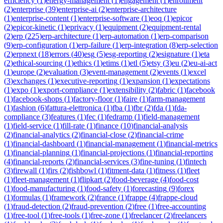
efficiency
(
1
)
energy-management
(
1
)
engagement
(
1
)
enrollment
(
2
)
enterprise
(
39
)
enterprise-ai
(
2
)
enterprise-architecture
(
1
)
enterprise-content
(
1
)
enterprise-software
(
1
)
eoq
(
1
)
epicor
(
2
)
epicor-kinetic
(
1
)
eprivacy
(
1
)
equipment
(
2
)
equipment-rental
(
2
)
erp
(
225
)
erp-architecture
(
1
)
erp-automation
(
1
)
erp-comparison
(
9
)
erp-configuration
(
1
)
erp-failure
(
1
)
erp-integration
(
8
)
erp-selection
(
2
)
erpnext
(
18
)
errors
(
40
)
esg
(
5
)
esg-reporting
(
2
)
esignature
(
1
)
eta
(
2
)
ethical-sourcing
(
1
)
ethics
(
1
)
etims
(
1
)
etl
(
5
)
etsy
(
3
)
eu
(
2
)
eu-ai-act
(
1
)
europe
(
2
)
evaluation
(
3
)
event-management
(
2
)
events
(
1
)
excel
(
3
)
exchanges
(
1
)
executive-reporting
(
1
)
expansion
(
1
)
expectations
(
1
)
expo
(
1
)
export-compliance
(
1
)
extensibility
(
2
)
fabric
(
1
)
facebook
(
1
)
facebook-shops
(
1
)
factory-floor
(
1
)
faire
(
1
)
farm-management
(
1
)
fashion
(
6
)
fattura-elettronica
(
1
)
fba
(
1
)
fbr
(
2
)
fda
(
1
)
fda-
compliance
(
3
)
features
(
1
)
fec
(
1
)
fedramp
(
1
)
field-management
(
1
)
field-service
(
1
)
fill-rate
(
1
)
finance
(
10
)
financial-analysis
(
2
)
financial-analytics
(
2
)
financial-close
(
2
)
financial-crime
(
1
)
financial-dashboard
(
1
)
financial-management
(
1
)
financial-metrics
(
1
)
financial-planning
(
1
)
financial-projections
(
1
)
financial-reporting
(
4
)
financial-reports
(
2
)
financial-services
(
3
)
fine-tuning
(
1
)
fintech
(
3
)
firewall
(
1
)
firs
(
2
)
fishbowl
(
1
)
fitment-data
(
1
)
fitness
(
1
)
fleet
(
1
)
fleet-management
(
1
)
flipkart
(
2
)
food-beverage
(
4
)
food-cost
(
1
)
food-manufacturing
(
1
)
food-safety
(
1
)
forecasting
(
9
)
forex
(
1
)
formulas
(
1
)
framework
(
2
)
france
(
1
)
frappe
(
4
)
frappe-cloud
(
1
)
fraud-detection
(
2
)
fraud-prevention
(
2
)
free
(
1
)
free-accounting
(
1
)
free-tool
(
1
)
free-tools
(
1
)
free-zone
(
1
)
freelancer
(
2
)
freelancers