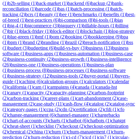
(
1
)
b2b-selling
(
1
)
back-market
(
1
)
backend
(
6
)
backup
(
2
)
bank-
reconciliation
(
1
)
barcode
(
1
)
bas
(
1
)
batch-processing
(
1
)
batch-
tracking
(
2
)
bcrs
(
1
)
beauty
(
1
)
bee
(
1
)
benchmarks
(
1
)
benefits
(
1
)
best-
of-breed
(
1
)
best-practices
(
6
)
bi-comparison
(
8
)
bi-tools
(
1
)
bias
(
1
)
big-4
(
1
)
bigcommerce
(
3
)
bigquery
(
1
)
billable-hours
(
1
)
billing
(
7
)
bir
(
1
)
black-friday
(
1
)
block-editor
(
1
)
blockchain
(
1
)
blog-strategy
(
1
)
blue-green
(
1
)
bmf
(
1
)
bom
(
2
)
booking
(
5
)
bookkeeping
(
9
)
bpa
(
1
)
bpm
(
1
)
brand
(
2
)
branding
(
1
)
brazil
(
2
)
breach-notification
(
1
)
bss
(
1
)
budget
(
3
)
budgeting
(
6
)
build-vs-buy
(
3
)
business
(
13
)
business
software
(
1
)
business-apps
(
1
)
business-automation
(
1
)
business-case
(
2
)
business-continuity
(
2
)
business-growth
(
1
)
business-intelligence
(
26
)
business-one
(
1
)
business-operations
(
1
)
business-plan
(
1
)
business-process
(
8
)
business-processes
(
1
)
business-software
(
1
)
business-strategy
(
12
)
business-tools
(
2
)
buyer-portal
(
1
)
buyers-
guide
(
1
)
caching
(
6
)
calculation-groups
(
1
)
calculators
(
1
)
calendar
(
3
)
california
(
1
)
cam
(
1
)
campaigns
(
4
)
canada
(
1
)
canada-hst
(
1
)
canary
(
1
)
capacity
(
2
)
capacity-planning
(
2
)
carbon-footprint
(
2
)
carbon-tracking
(
3
)
career-plans
(
1
)
cart-abandonment
(
2
)
case-
management
(
2
)
case-study
(
11
)
cash-flow
(
4
)
catalog
(
2
)
catalog-sync
(
1
)
category-pages
(
1
)
ccpa
(
2
)
cdn
(
2
)
certification
(
2
)
cfdi
(
1
)
cfo
(
2
)
change-management
(
6
)
channel-manager
(
1
)
chargebacks
(
1
)
chart-of-accounts
(
3
)
charts
(
1
)
chatbot
(
6
)
chatbots
(
1
)
chatgpt
(
2
)
cheat-sheet
(
1
)
checklist
(
7
)
checkout
(
2
)
checkout-optimization
(
2
)
chemical
(
2
)
china
(
1
)
churn
(
1
)
churn-management
(
1
)
churn-
prediction
(
2
)
churn-reduction
(
1
)
ci-cd
(
7
)
cicd
(
1
)
cin7
(
1
)
circular-