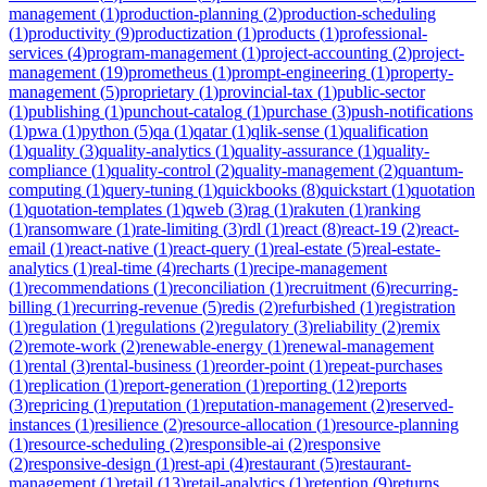
management
(
1
)
production-planning
(
2
)
production-scheduling
(
1
)
productivity
(
9
)
productization
(
1
)
products
(
1
)
professional-
services
(
4
)
program-management
(
1
)
project-accounting
(
2
)
project-
management
(
19
)
prometheus
(
1
)
prompt-engineering
(
1
)
property-
management
(
5
)
proprietary
(
1
)
provincial-tax
(
1
)
public-sector
(
1
)
publishing
(
1
)
punchout-catalog
(
1
)
purchase
(
3
)
push-notifications
(
1
)
pwa
(
1
)
python
(
5
)
qa
(
1
)
qatar
(
1
)
qlik-sense
(
1
)
qualification
(
1
)
quality
(
3
)
quality-analytics
(
1
)
quality-assurance
(
1
)
quality-
compliance
(
1
)
quality-control
(
2
)
quality-management
(
2
)
quantum-
computing
(
1
)
query-tuning
(
1
)
quickbooks
(
8
)
quickstart
(
1
)
quotation
(
1
)
quotation-templates
(
1
)
qweb
(
3
)
rag
(
1
)
rakuten
(
1
)
ranking
(
1
)
ransomware
(
1
)
rate-limiting
(
3
)
rdl
(
1
)
react
(
8
)
react-19
(
2
)
react-
email
(
1
)
react-native
(
1
)
react-query
(
1
)
real-estate
(
5
)
real-estate-
analytics
(
1
)
real-time
(
4
)
recharts
(
1
)
recipe-management
(
1
)
recommendations
(
1
)
reconciliation
(
1
)
recruitment
(
6
)
recurring-
billing
(
1
)
recurring-revenue
(
5
)
redis
(
2
)
refurbished
(
1
)
registration
(
1
)
regulation
(
1
)
regulations
(
2
)
regulatory
(
3
)
reliability
(
2
)
remix
(
2
)
remote-work
(
2
)
renewable-energy
(
1
)
renewal-management
(
1
)
rental
(
3
)
rental-business
(
1
)
reorder-point
(
1
)
repeat-purchases
(
1
)
replication
(
1
)
report-generation
(
1
)
reporting
(
12
)
reports
(
3
)
repricing
(
1
)
reputation
(
1
)
reputation-management
(
2
)
reserved-
instances
(
1
)
resilience
(
2
)
resource-allocation
(
1
)
resource-planning
(
1
)
resource-scheduling
(
2
)
responsible-ai
(
2
)
responsive
(
2
)
responsive-design
(
1
)
rest-api
(
4
)
restaurant
(
5
)
restaurant-
management
(
1
)
retail
(
13
)
retail-analytics
(
1
)
retention
(
9
)
returns