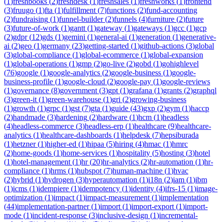
(
1
)
freshbooks
(
2
)
freshdesk
(
1
)
freshsales
(
1
)
freshworks
(
1
)
frontend
(
3
)
fruugo
(
1
)
fta
(
1
)
fulfillment
(
7
)
functions
(
2
)
fund-accounting
(
2
)
fundraising
(
1
)
funnel-builder
(
2
)
funnels
(
4
)
furniture
(
2
)
future
(
3
)
future-of-work
(
1
)
gantt
(
1
)
gateway
(
1
)
gateways
(
1
)
gcc
(
1
)
gcp
(
2
)
gdpr
(
12
)
gds
(
1
)
gemini
(
1
)
general-ai
(
1
)
generation
(
1
)
generative-
ai
(
2
)
geo
(
1
)
germany
(
23
)
getting-started
(
1
)
github-actions
(
3
)
global
(
3
)
global-compliance
(
1
)
global-ecommerce
(
1
)
global-expansion
(
1
)
global-operations
(
1
)
gmp
(
2
)
go-live
(
2
)
gobd
(
1
)
gohighlevel
(
76
)
google
(
1
)
google-analytics
(
2
)
google-business
(
1
)
google-
business-profile
(
1
)
google-cloud
(
2
)
google-pay
(
1
)
google-reviews
(
1
)
governance
(
8
)
government
(
3
)
gpt
(
1
)
grafana
(
1
)
grants
(
2
)
graphql
(
3
)
green-it
(
1
)
green-warehouse
(
1
)
gri
(
2
)
growing-business
(
1
)
growth
(
1
)
grpc
(
1
)
gst
(
7
)
gta
(
1
)
guide
(
43
)
gxp
(
2
)
gym
(
1
)
haccp
(
2
)
handmade
(
3
)
hardening
(
2
)
hardware
(
1
)
hcm
(
1
)
headless
(
4
)
headless-commerce
(
3
)
headless-erp
(
1
)
healthcare
(
9
)
healthcare-
analytics
(
1
)
healthcare-dashboards
(
1
)
helpdesk
(
7
)
hepsiburada
(
1
)
hetzner
(
1
)
higher-ed
(
1
)
hipaa
(
5
)
hiring
(
4
)
hmac
(
1
)
hmrc
(
2
)
home-goods
(
1
)
home-services
(
1
)
hospitality
(
5
)
hosting
(
3
)
hotel
(
1
)
hotel-management
(
1
)
hr
(
20
)
hr-analytics
(
2
)
hr-automation
(
1
)
hr-
compliance
(
1
)
hrms
(
1
)
hubspot
(
7
)
human-machine
(
1
)
hvac
(
2
)
hybrid
(
1
)
hydrogen
(
3
)
hyperautomation
(
1
)
i18n
(
2
)
iam
(
1
)
ibm
(
1
)
icms
(
1
)
idempiere
(
1
)
idempotency
(
1
)
identity
(
4
)
ifrs-15
(
1
)
image-
optimization
(
1
)
impact
(
1
)
impact-measurement
(
1
)
implementation
(
44
)
implementation-partner
(
1
)
import
(
1
)
import-export
(
1
)
import-
mode
(
1
)
incident-response
(
3
)
inclusive-design
(
1
)
incremental-