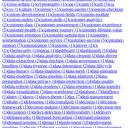
(
1
)
cross-selling
(
1
)
cryptography
(
1
)
csat
(
1
)
cspm
(
1
)
csrd
(
3
)
css
(
2
)
csv
(
1
)
culture
(
1
)
currency
(
1
)
custom-agents
(
1
)
custom-checkout
(
1
)
custom-development
(
1
)
custom-fields
(
1
)
custom-module
(
1
)
custom-orders
(
2
)
custom-skills
(
2
)
customer-analytics
(
2
)
customer-data
(
1
)
customer-engagement
(
3
)
customer-experience
(
5
)
customer-health
(
1
)
customer-journey
(
1
)
customer-lifetime-value
(
3
)
customer-retention
(
5
)
customer-satisfaction
(
1
)
customer-
segmentation
(
2
)
customer-service
(
7
)
customer-success
(
5
)
customer-
support
(
7
)
customization
(
5
)
customs
(
1
)
cutover
(
2
)
cx
(
1
)
cybersecurity
(
14
)
daraz
(
1
)
dashboard
(
2
)
dashboards
(
16
)
data
(
5
)
data-analysis
(
3
)
data-analytics
(
3
)
data-cleanup
(
2
)
data-driven
(
3
)
data-extraction
(
2
)
data-fetching
(
1
)
data-governance
(
1
)
data-
handling
(
1
)
data-hygiene
(
1
)
data-integration
(
2
)
data-lifecycle
(
1
)
data-literacy
(
1
)
data-mapping
(
1
)
data-mesh
(
1
)
data-migration
(
8
)
data-modeling
(
5
)
data-pipeline
(
1
)
data-platform
(
2
)
data-
preparation
(
1
)
data-privacy
(
4
)
data-protection
(
14
)
data-quality
(
4
)
data-refresh
(
2
)
data-residency
(
2
)
data-retention
(
1
)
data-transfer
(
4
)
data-visualization
(
5
)
data-warehouse
(
2
)
database
(
7
)
dataflows
(
1
)
datev
(
1
)
dawn
(
1
)
dawn-theme
(
1
)
dax
(
7
)
deal-management
(
1
)
dealer
(
1
)
debugging
(
1
)
decentralized
(
1
)
decision
(
1
)
decision-
framework
(
1
)
decision-making
(
1
)
decision-matrix
(
1
)
decision-tree
(
1
)
decorators
(
1
)
defect-detection
(
1
)
deliverability
(
1
)
delivery
(
1
)
delmiaworks
(
1
)
demand-forecasting
(
3
)
demand-planning
(
4
)
demand-sensing
(
1
)
dental
(
1
)
deployment
(
10
)
deployment-
pipelines
(
1
)
design
(
2
)
design-system
(
1
)
developer
(
1
)
development