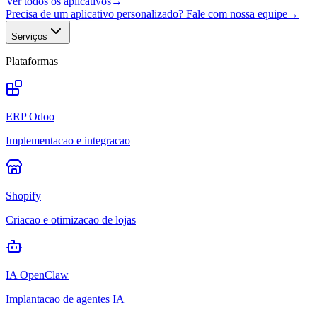
Ver todos os aplicativos
→
Precisa de um aplicativo personalizado? Fale com nossa equipe
→
Serviços
Plataformas
ERP Odoo
Implementacao e integracao
Shopify
Criacao e otimizacao de lojas
IA OpenClaw
Implantacao de agentes IA