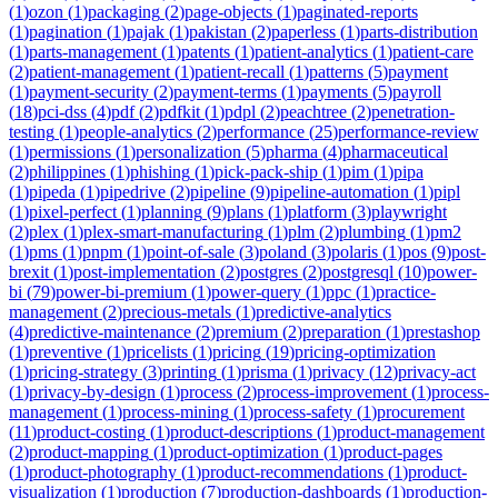
(
1
)
ozon
(
1
)
packaging
(
2
)
page-objects
(
1
)
paginated-reports
(
1
)
pagination
(
1
)
pajak
(
1
)
pakistan
(
2
)
paperless
(
1
)
parts-distribution
(
1
)
parts-management
(
1
)
patents
(
1
)
patient-analytics
(
1
)
patient-care
(
2
)
patient-management
(
1
)
patient-recall
(
1
)
patterns
(
5
)
payment
(
1
)
payment-security
(
2
)
payment-terms
(
1
)
payments
(
5
)
payroll
(
18
)
pci-dss
(
4
)
pdf
(
2
)
pdfkit
(
1
)
pdpl
(
2
)
peachtree
(
2
)
penetration-
testing
(
1
)
people-analytics
(
2
)
performance
(
25
)
performance-review
(
1
)
permissions
(
1
)
personalization
(
5
)
pharma
(
4
)
pharmaceutical
(
2
)
philippines
(
1
)
phishing
(
1
)
pick-pack-ship
(
1
)
pim
(
1
)
pipa
(
1
)
pipeda
(
1
)
pipedrive
(
2
)
pipeline
(
9
)
pipeline-automation
(
1
)
pipl
(
1
)
pixel-perfect
(
1
)
planning
(
9
)
plans
(
1
)
platform
(
3
)
playwright
(
2
)
plex
(
1
)
plex-smart-manufacturing
(
1
)
plm
(
2
)
plumbing
(
1
)
pm2
(
1
)
pms
(
1
)
pnpm
(
1
)
point-of-sale
(
3
)
poland
(
3
)
polaris
(
1
)
pos
(
9
)
post-
brexit
(
1
)
post-implementation
(
2
)
postgres
(
2
)
postgresql
(
10
)
power-
bi
(
79
)
power-bi-premium
(
1
)
power-query
(
1
)
ppc
(
1
)
practice-
management
(
2
)
precious-metals
(
1
)
predictive-analytics
(
4
)
predictive-maintenance
(
2
)
premium
(
2
)
preparation
(
1
)
prestashop
(
1
)
preventive
(
1
)
pricelists
(
1
)
pricing
(
19
)
pricing-optimization
(
1
)
pricing-strategy
(
3
)
printing
(
1
)
prisma
(
1
)
privacy
(
12
)
privacy-act
(
1
)
privacy-by-design
(
1
)
process
(
2
)
process-improvement
(
1
)
process-
management
(
1
)
process-mining
(
1
)
process-safety
(
1
)
procurement
(
11
)
product-costing
(
1
)
product-descriptions
(
1
)
product-management
(
2
)
product-mapping
(
1
)
product-optimization
(
1
)
product-pages
(
1
)
product-photography
(
1
)
product-recommendations
(
1
)
product-
visualization
(
1
)
production
(
7
)
production-dashboards
(
1
)
production-