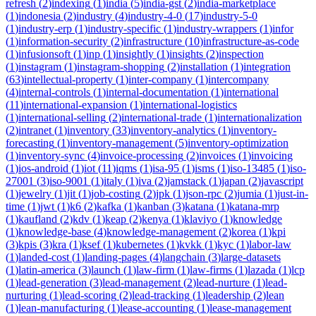
refresh
(
2
)
indexing
(
1
)
india
(
5
)
india-gst
(
2
)
india-marketplace
(
1
)
indonesia
(
2
)
industry
(
4
)
industry-4-0
(
17
)
industry-5-0
(
1
)
industry-erp
(
1
)
industry-specific
(
1
)
industry-wrappers
(
1
)
infor
(
1
)
information-security
(
2
)
infrastructure
(
10
)
infrastructure-as-code
(
1
)
infusionsoft
(
1
)
inp
(
1
)
insightly
(
1
)
insights
(
2
)
inspection
(
1
)
instagram
(
1
)
instagram-shopping
(
2
)
installation
(
1
)
integration
(
63
)
intellectual-property
(
1
)
inter-company
(
1
)
intercompany
(
4
)
internal-controls
(
1
)
internal-documentation
(
1
)
international
(
11
)
international-expansion
(
1
)
international-logistics
(
1
)
international-selling
(
2
)
international-trade
(
1
)
internationalization
(
2
)
intranet
(
1
)
inventory
(
33
)
inventory-analytics
(
1
)
inventory-
forecasting
(
1
)
inventory-management
(
5
)
inventory-optimization
(
1
)
inventory-sync
(
4
)
invoice-processing
(
2
)
invoices
(
1
)
invoicing
(
1
)
ios-android
(
1
)
iot
(
11
)
iqms
(
1
)
isa-95
(
1
)
isms
(
1
)
iso-13485
(
1
)
iso-
27001
(
3
)
iso-9001
(
1
)
italy
(
1
)
iva
(
2
)
jamstack
(
1
)
japan
(
2
)
javascript
(
1
)
jewelry
(
1
)
jit
(
1
)
job-costing
(
2
)
jpk
(
1
)
json-rpc
(
2
)
jumia
(
1
)
just-in-
time
(
1
)
jwt
(
1
)
k6
(
2
)
kafka
(
1
)
kanban
(
3
)
katana
(
1
)
katana-mrp
(
1
)
kaufland
(
2
)
kdv
(
1
)
keap
(
2
)
kenya
(
1
)
klaviyo
(
1
)
knowledge
(
1
)
knowledge-base
(
4
)
knowledge-management
(
2
)
korea
(
1
)
kpi
(
3
)
kpis
(
3
)
kra
(
1
)
ksef
(
1
)
kubernetes
(
1
)
kvkk
(
1
)
kyc
(
1
)
labor-law
(
1
)
landed-cost
(
1
)
landing-pages
(
4
)
langchain
(
3
)
large-datasets
(
1
)
latin-america
(
3
)
launch
(
1
)
law-firm
(
1
)
law-firms
(
1
)
lazada
(
1
)
lcp
(
1
)
lead-generation
(
3
)
lead-management
(
2
)
lead-nurture
(
1
)
lead-
nurturing
(
1
)
lead-scoring
(
2
)
lead-tracking
(
1
)
leadership
(
2
)
lean
(
1
)
lean-manufacturing
(
1
)
lease-accounting
(
1
)
lease-management