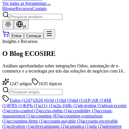
Ver todas as ferramentas
→
Blogue
Recursos
Contato
pt
Entrar
Começar
Insights e Recursos
O Blog ECOSIRE
Análises aprofundadas sobre integrações Odoo, automação de e-
commerce e a tecnologia por trás das soluções de negócios com IA.
1247
artigos
1635
tópicos
Todos (1247)
2026
(
6
)
3d
(
1
)
3pl
(
3
)
4pl
(
1
)
AP-AR
(
1
)
HR
(
1
)
IFRS
(
1
)
KPIs
(
1
)
a11y
(
1
)
a2p-10dlc
(
1
)
ab-testing
(
5
)
about-ecosire
(
1
)
access-control
(
2
)
access-rights
(
1
)
accessibility
(
3
)
account-
management
(
1
)
accounting
(
83
)
accounting-comparison
(
1
)
accounting-firms
(
1
)
accounts-payable
(
3
)
accounts-receivable
(
1
)
activation
(
1
)
activecampaign
(
2
)
acumatica
(
1
)
ada
(
2
)
adempiere