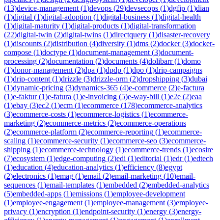
(
13
)
device-management
(
1
)
devops
(
29
)
devsecops
(
1
)
dgfip
(
1
)
dian
(
1
)
digital
(
1
)
digital-adoption
(
1
)
digital-business
(
1
)
digital-health
(
1
)
digital-maturity
(
1
)
digital-products
(
1
)
digital-transformation
(
22
)
digital-twin
(
2
)
digital-twins
(
1
)
directquery
(
1
)
disaster-recovery
(
1
)
discounts
(
2
)
distribution
(
4
)
diversity
(
1
)
dms
(
2
)
docker
(
3
)
docker-
compose
(
1
)
doctype
(
1
)
document-management
(
3
)
document-
processing
(
2
)
documentation
(
2
)
documents
(
4
)
dolibarr
(
1
)
domo
(
1
)
donor-management
(
2
)
dpa
(
1
)
dpdp
(
1
)
dpo
(
1
)
drip-campaigns
(
1
)
drip-content
(
1
)
drizzle
(
3
)
drizzle-orm
(
2
)
dropshipping
(
3
)
dubai
(
1
)
dynamic-pricing
(
3
)
dynamics-365
(
4
)
e-commerce
(
2
)
e-factura
(
1
)
e-faktur
(
1
)
e-fatura
(
1
)
e-invoicing
(
5
)
e-way-bill
(
1
)
e2e
(
2
)
eaa
(
1
)
ebay
(
3
)
ec2
(
1
)
ecm
(
1
)
ecommerce
(
178
)
ecommerce-analytics
(
3
)
ecommerce-costs
(
1
)
ecommerce-logistics
(
1
)
ecommerce-
marketing
(
2
)
ecommerce-metrics
(
2
)
ecommerce-operations
(
2
)
ecommerce-platform
(
2
)
ecommerce-reporting
(
1
)
ecommerce-
scaling
(
1
)
ecommerce-security
(
1
)
ecommerce-seo
(
3
)
ecommerce-
shipping
(
1
)
ecommerce-technology
(
1
)
ecommerce-trends
(
1
)
ecosire
(
7
)
ecosystem
(
1
)
edge-computing
(
2
)
edi
(
1
)
editorial
(
1
)
edr
(
1
)
edtech
(
1
)
education
(
4
)
education-analytics
(
1
)
efficiency
(
8
)
egypt
(
2
)
electronics
(
1
)
emag
(
1
)
email
(
2
)
email-marketing
(
10
)
email-
sequences
(
1
)
email-templates
(
1
)
embedded
(
2
)
embedded-analytics
(
5
)
embedded-apps
(
1
)
emissions
(
1
)
employee-development
(
1
)
employee-engagement
(
1
)
employee-management
(
3
)
employee-
privacy
(
1
)
encryption
(
1
)
endpoint-security
(
1
)
energy
(
3
)
energy-