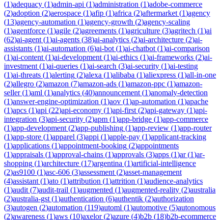
(
1
)
adequacy
(
1
)
admin-api
(
1
)
administration
(
1
)
adobe-commerce
(
2
)
adoption
(
2
)
aerospace
(
1
)
afip
(
1
)
africa
(
2
)
aftermarket
(
1
)
agency
(
13
)
agency-automation
(
1
)
agency-growth
(
2
)
agency-scaling
(
1
)
agentforce
(
1
)
agile
(
2
)
agreements
(
1
)
agriculture
(
3
)
agritech
(
1
)
ai
(
62
)
ai-agent
(
1
)
ai-agents
(
38
)
ai-analytics
(
2
)
ai-architecture
(
2
)
ai-
assistants
(
1
)
ai-automation
(
6
)
ai-bot
(
1
)
ai-chatbot
(
1
)
ai-comparison
(
1
)
ai-content
(
1
)
ai-development
(
1
)
ai-ethics
(
1
)
ai-frameworks
(
2
)
ai-
investment
(
1
)
ai-queries
(
1
)
ai-search
(
3
)
ai-security
(
1
)
ai-testing
(
1
)
ai-threats
(
1
)
alerting
(
2
)
alexa
(
1
)
alibaba
(
1
)
aliexpress
(
1
)
all-in-one
(
2
)
allegro
(
2
)
amazon
(
7
)
amazon-ads
(
1
)
amazon-ppc
(
1
)
amazon-
seller
(
1
)
aml
(
1
)
analytics
(
40
)
announcement
(
1
)
anomaly-detection
(
1
)
answer-engine-optimization
(
1
)
aov
(
1
)
ap-automation
(
1
)
apache
(
1
)
apcs
(
1
)
api
(
22
)
api-economy
(
1
)
api-first
(
2
)
api-gateway
(
1
)
api-
integration
(
3
)
api-security
(
2
)
apm
(
1
)
app-bridge
(
1
)
app-commerce
(
1
)
app-development
(
2
)
app-publishing
(
1
)
app-review
(
1
)
app-router
(
1
)
app-store
(
1
)
apparel
(
3
)
appi
(
1
)
apple-pay
(
1
)
applicant-tracking
(
1
)
applications
(
1
)
appointment-booking
(
2
)
appointments
(
1
)
appraisals
(
1
)
approval-chains
(
1
)
approvals
(
3
)
apps
(
1
)
ar
(
1
)
ar-
shopping
(
1
)
architecture
(
17
)
argentina
(
1
)
artificial-intelligence
(
2
)
as9100
(
1
)
asc-606
(
3
)
assessment
(
2
)
asset-management
(
4
)
assistant
(
1
)
ato
(
1
)
attribution
(
1
)
attrition
(
1
)
audience-analytics
(
1
)
audit
(
7
)
audit-trail
(
1
)
augmented
(
1
)
augmented-reality
(
2
)
australia
(
2
)
australia-gst
(
1
)
authentication
(
6
)
authentik
(
2
)
authorization
(
3
)
autogen
(
2
)
automation
(
119
)
automl
(
1
)
automotive
(
5
)
autonomous
(
2
)
awareness
(
1
)
aws
(
10
)
axelor
(
2
)
azure
(
4
)
b2b
(
18
)
b2b-ecommerce