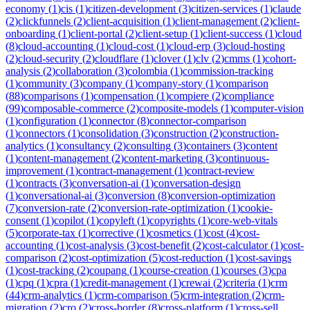
economy
(
1
)
cis
(
1
)
citizen-development
(
3
)
citizen-services
(
1
)
claude
(
2
)
clickfunnels
(
2
)
client-acquisition
(
1
)
client-management
(
2
)
client-
onboarding
(
1
)
client-portal
(
2
)
client-setup
(
1
)
client-success
(
1
)
cloud
(
8
)
cloud-accounting
(
1
)
cloud-cost
(
1
)
cloud-erp
(
3
)
cloud-hosting
(
2
)
cloud-security
(
2
)
cloudflare
(
1
)
clover
(
1
)
clv
(
2
)
cmms
(
1
)
cohort-
analysis
(
2
)
collaboration
(
3
)
colombia
(
1
)
commission-tracking
(
1
)
community
(
3
)
company
(
1
)
company-story
(
1
)
comparison
(
88
)
comparisons
(
1
)
compensation
(
1
)
compiere
(
2
)
compliance
(
99
)
composable-commerce
(
2
)
composite-models
(
1
)
computer-vision
(
1
)
configuration
(
1
)
connector
(
8
)
connector-comparison
(
1
)
connectors
(
1
)
consolidation
(
3
)
construction
(
2
)
construction-
analytics
(
1
)
consultancy
(
2
)
consulting
(
3
)
containers
(
3
)
content
(
1
)
content-management
(
2
)
content-marketing
(
3
)
continuous-
improvement
(
1
)
contract-management
(
1
)
contract-review
(
1
)
contracts
(
3
)
conversation-ai
(
1
)
conversation-design
(
1
)
conversational-ai
(
3
)
conversion
(
8
)
conversion-optimization
(
7
)
conversion-rate
(
2
)
conversion-rate-optimization
(
1
)
cookie-
consent
(
1
)
copilot
(
1
)
copyleft
(
1
)
copyrights
(
1
)
core-web-vitals
(
5
)
corporate-tax
(
1
)
corrective
(
1
)
cosmetics
(
1
)
cost
(
4
)
cost-
accounting
(
1
)
cost-analysis
(
3
)
cost-benefit
(
2
)
cost-calculator
(
1
)
cost-
comparison
(
2
)
cost-optimization
(
5
)
cost-reduction
(
1
)
cost-savings
(
1
)
cost-tracking
(
2
)
coupang
(
1
)
course-creation
(
1
)
courses
(
3
)
cpa
(
1
)
cpq
(
1
)
cpra
(
1
)
credit-management
(
1
)
crewai
(
2
)
criteria
(
1
)
crm
(
44
)
crm-analytics
(
1
)
crm-comparison
(
5
)
crm-integration
(
2
)
crm-
migration
(
2
)
cro
(
2
)
cross-border
(
8
)
cross-platform
(
1
)
cross-sell