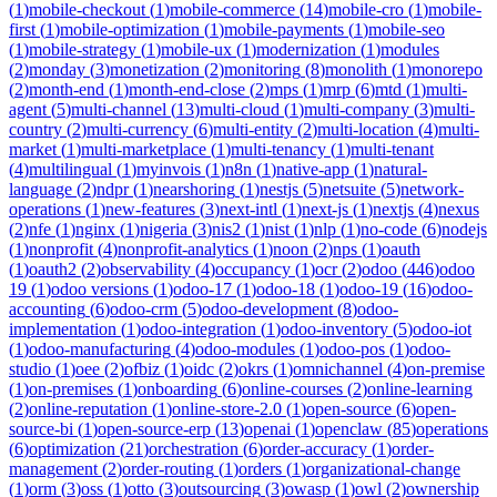
(
1
)
mobile-checkout
(
1
)
mobile-commerce
(
14
)
mobile-cro
(
1
)
mobile-
first
(
1
)
mobile-optimization
(
1
)
mobile-payments
(
1
)
mobile-seo
(
1
)
mobile-strategy
(
1
)
mobile-ux
(
1
)
modernization
(
1
)
modules
(
2
)
monday
(
3
)
monetization
(
2
)
monitoring
(
8
)
monolith
(
1
)
monorepo
(
2
)
month-end
(
1
)
month-end-close
(
2
)
mps
(
1
)
mrp
(
6
)
mtd
(
1
)
multi-
agent
(
5
)
multi-channel
(
13
)
multi-cloud
(
1
)
multi-company
(
3
)
multi-
country
(
2
)
multi-currency
(
6
)
multi-entity
(
2
)
multi-location
(
4
)
multi-
market
(
1
)
multi-marketplace
(
1
)
multi-tenancy
(
1
)
multi-tenant
(
4
)
multilingual
(
1
)
myinvois
(
1
)
n8n
(
1
)
native-app
(
1
)
natural-
language
(
2
)
ndpr
(
1
)
nearshoring
(
1
)
nestjs
(
5
)
netsuite
(
5
)
network-
operations
(
1
)
new-features
(
3
)
next-intl
(
1
)
next-js
(
1
)
nextjs
(
4
)
nexus
(
2
)
nfe
(
1
)
nginx
(
1
)
nigeria
(
3
)
nis2
(
1
)
nist
(
1
)
nlp
(
1
)
no-code
(
6
)
nodejs
(
1
)
nonprofit
(
4
)
nonprofit-analytics
(
1
)
noon
(
2
)
nps
(
1
)
oauth
(
1
)
oauth2
(
2
)
observability
(
4
)
occupancy
(
1
)
ocr
(
2
)
odoo
(
446
)
odoo
19
(
1
)
odoo versions
(
1
)
odoo-17
(
1
)
odoo-18
(
1
)
odoo-19
(
16
)
odoo-
accounting
(
6
)
odoo-crm
(
5
)
odoo-development
(
8
)
odoo-
implementation
(
1
)
odoo-integration
(
1
)
odoo-inventory
(
5
)
odoo-iot
(
1
)
odoo-manufacturing
(
4
)
odoo-modules
(
1
)
odoo-pos
(
1
)
odoo-
studio
(
1
)
oee
(
2
)
ofbiz
(
1
)
oidc
(
2
)
okrs
(
1
)
omnichannel
(
4
)
on-premise
(
1
)
on-premises
(
1
)
onboarding
(
6
)
online-courses
(
2
)
online-learning
(
2
)
online-reputation
(
1
)
online-store-2.0
(
1
)
open-source
(
6
)
open-
source-bi
(
1
)
open-source-erp
(
13
)
openai
(
1
)
openclaw
(
85
)
operations
(
6
)
optimization
(
21
)
orchestration
(
6
)
order-accuracy
(
1
)
order-
management
(
2
)
order-routing
(
1
)
orders
(
1
)
organizational-change
(
1
)
orm
(
3
)
oss
(
1
)
otto
(
3
)
outsourcing
(
3
)
owasp
(
1
)
owl
(
2
)
ownership