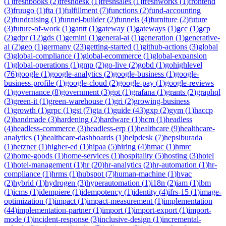
(
1
)
freshbooks
(
2
)
freshdesk
(
1
)
freshsales
(
1
)
freshworks
(
1
)
frontend
(
3
)
fruugo
(
1
)
fta
(
1
)
fulfillment
(
7
)
functions
(
2
)
fund-accounting
(
2
)
fundraising
(
1
)
funnel-builder
(
2
)
funnels
(
4
)
furniture
(
2
)
future
(
3
)
future-of-work
(
1
)
gantt
(
1
)
gateway
(
1
)
gateways
(
1
)
gcc
(
1
)
gcp
(
2
)
gdpr
(
12
)
gds
(
1
)
gemini
(
1
)
general-ai
(
1
)
generation
(
1
)
generative-
ai
(
2
)
geo
(
1
)
germany
(
23
)
getting-started
(
1
)
github-actions
(
3
)
global
(
3
)
global-compliance
(
1
)
global-ecommerce
(
1
)
global-expansion
(
1
)
global-operations
(
1
)
gmp
(
2
)
go-live
(
2
)
gobd
(
1
)
gohighlevel
(
76
)
google
(
1
)
google-analytics
(
2
)
google-business
(
1
)
google-
business-profile
(
1
)
google-cloud
(
2
)
google-pay
(
1
)
google-reviews
(
1
)
governance
(
8
)
government
(
3
)
gpt
(
1
)
grafana
(
1
)
grants
(
2
)
graphql
(
3
)
green-it
(
1
)
green-warehouse
(
1
)
gri
(
2
)
growing-business
(
1
)
growth
(
1
)
grpc
(
1
)
gst
(
7
)
gta
(
1
)
guide
(
43
)
gxp
(
2
)
gym
(
1
)
haccp
(
2
)
handmade
(
3
)
hardening
(
2
)
hardware
(
1
)
hcm
(
1
)
headless
(
4
)
headless-commerce
(
3
)
headless-erp
(
1
)
healthcare
(
9
)
healthcare-
analytics
(
1
)
healthcare-dashboards
(
1
)
helpdesk
(
7
)
hepsiburada
(
1
)
hetzner
(
1
)
higher-ed
(
1
)
hipaa
(
5
)
hiring
(
4
)
hmac
(
1
)
hmrc
(
2
)
home-goods
(
1
)
home-services
(
1
)
hospitality
(
5
)
hosting
(
3
)
hotel
(
1
)
hotel-management
(
1
)
hr
(
20
)
hr-analytics
(
2
)
hr-automation
(
1
)
hr-
compliance
(
1
)
hrms
(
1
)
hubspot
(
7
)
human-machine
(
1
)
hvac
(
2
)
hybrid
(
1
)
hydrogen
(
3
)
hyperautomation
(
1
)
i18n
(
2
)
iam
(
1
)
ibm
(
1
)
icms
(
1
)
idempiere
(
1
)
idempotency
(
1
)
identity
(
4
)
ifrs-15
(
1
)
image-
optimization
(
1
)
impact
(
1
)
impact-measurement
(
1
)
implementation
(
44
)
implementation-partner
(
1
)
import
(
1
)
import-export
(
1
)
import-
mode
(
1
)
incident-response
(
3
)
inclusive-design
(
1
)
incremental-