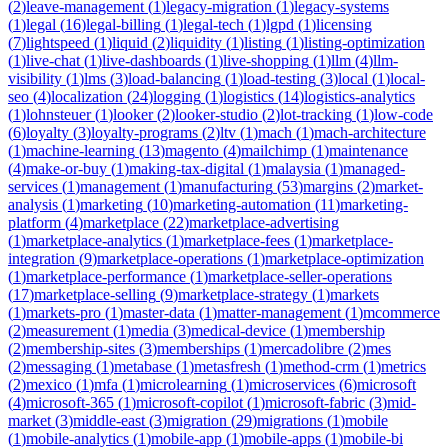
(
2
)
leave-management
(
1
)
legacy-migration
(
1
)
legacy-systems
(
1
)
legal
(
16
)
legal-billing
(
1
)
legal-tech
(
1
)
lgpd
(
1
)
licensing
(
7
)
lightspeed
(
1
)
liquid
(
2
)
liquidity
(
1
)
listing
(
1
)
listing-optimization
(
1
)
live-chat
(
1
)
live-dashboards
(
1
)
live-shopping
(
1
)
llm
(
4
)
llm-
visibility
(
1
)
lms
(
3
)
load-balancing
(
1
)
load-testing
(
3
)
local
(
1
)
local-
seo
(
4
)
localization
(
24
)
logging
(
1
)
logistics
(
14
)
logistics-analytics
(
1
)
lohnsteuer
(
1
)
looker
(
2
)
looker-studio
(
2
)
lot-tracking
(
1
)
low-code
(
6
)
loyalty
(
3
)
loyalty-programs
(
2
)
ltv
(
1
)
mach
(
1
)
mach-architecture
(
1
)
machine-learning
(
13
)
magento
(
4
)
mailchimp
(
1
)
maintenance
(
4
)
make-or-buy
(
1
)
making-tax-digital
(
1
)
malaysia
(
1
)
managed-
services
(
1
)
management
(
1
)
manufacturing
(
53
)
margins
(
2
)
market-
analysis
(
1
)
marketing
(
10
)
marketing-automation
(
11
)
marketing-
platform
(
4
)
marketplace
(
22
)
marketplace-advertising
(
1
)
marketplace-analytics
(
1
)
marketplace-fees
(
1
)
marketplace-
integration
(
9
)
marketplace-operations
(
1
)
marketplace-optimization
(
1
)
marketplace-performance
(
1
)
marketplace-seller-operations
(
17
)
marketplace-selling
(
9
)
marketplace-strategy
(
1
)
markets
(
1
)
markets-pro
(
1
)
master-data
(
1
)
matter-management
(
1
)
mcommerce
(
2
)
measurement
(
1
)
media
(
3
)
medical-device
(
1
)
membership
(
2
)
membership-sites
(
3
)
memberships
(
1
)
mercadolibre
(
2
)
mes
(
2
)
messaging
(
1
)
metabase
(
1
)
metasfresh
(
1
)
method-crm
(
1
)
metrics
(
2
)
mexico
(
1
)
mfa
(
1
)
microlearning
(
1
)
microservices
(
6
)
microsoft
(
4
)
microsoft-365
(
1
)
microsoft-copilot
(
1
)
microsoft-fabric
(
3
)
mid-
market
(
3
)
middle-east
(
3
)
migration
(
29
)
migrations
(
1
)
mobile
(
1
)
mobile-analytics
(
1
)
mobile-app
(
1
)
mobile-apps
(
1
)
mobile-bi