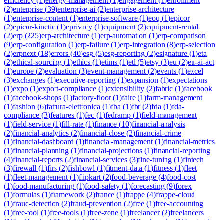
efficiency
(
1
)
energy-management
(
1
)
engagement
(
1
)
enrollment
(
2
)
enterprise
(
39
)
enterprise-ai
(
2
)
enterprise-architecture
(
1
)
enterprise-content
(
1
)
enterprise-software
(
1
)
eoq
(
1
)
epicor
(
2
)
epicor-kinetic
(
1
)
eprivacy
(
1
)
equipment
(
2
)
equipment-rental
(
2
)
erp
(
225
)
erp-architecture
(
1
)
erp-automation
(
1
)
erp-comparison
(
9
)
erp-configuration
(
1
)
erp-failure
(
1
)
erp-integration
(
8
)
erp-selection
(
2
)
erpnext
(
18
)
errors
(
40
)
esg
(
5
)
esg-reporting
(
2
)
esignature
(
1
)
eta
(
2
)
ethical-sourcing
(
1
)
ethics
(
1
)
etims
(
1
)
etl
(
5
)
etsy
(
3
)
eu
(
2
)
eu-ai-act
(
1
)
europe
(
2
)
evaluation
(
3
)
event-management
(
2
)
events
(
1
)
excel
(
3
)
exchanges
(
1
)
executive-reporting
(
1
)
expansion
(
1
)
expectations
(
1
)
expo
(
1
)
export-compliance
(
1
)
extensibility
(
2
)
fabric
(
1
)
facebook
(
1
)
facebook-shops
(
1
)
factory-floor
(
1
)
faire
(
1
)
farm-management
(
1
)
fashion
(
6
)
fattura-elettronica
(
1
)
fba
(
1
)
fbr
(
2
)
fda
(
1
)
fda-
compliance
(
3
)
features
(
1
)
fec
(
1
)
fedramp
(
1
)
field-management
(
1
)
field-service
(
1
)
fill-rate
(
1
)
finance
(
10
)
financial-analysis
(
2
)
financial-analytics
(
2
)
financial-close
(
2
)
financial-crime
(
1
)
financial-dashboard
(
1
)
financial-management
(
1
)
financial-metrics
(
1
)
financial-planning
(
1
)
financial-projections
(
1
)
financial-reporting
(
4
)
financial-reports
(
2
)
financial-services
(
3
)
fine-tuning
(
1
)
fintech
(
3
)
firewall
(
1
)
firs
(
2
)
fishbowl
(
1
)
fitment-data
(
1
)
fitness
(
1
)
fleet
(
1
)
fleet-management
(
1
)
flipkart
(
2
)
food-beverage
(
4
)
food-cost
(
1
)
food-manufacturing
(
1
)
food-safety
(
1
)
forecasting
(
9
)
forex
(
1
)
formulas
(
1
)
framework
(
2
)
france
(
1
)
frappe
(
4
)
frappe-cloud
(
1
)
fraud-detection
(
2
)
fraud-prevention
(
2
)
free
(
1
)
free-accounting
(
1
)
free-tool
(
1
)
free-tools
(
1
)
free-zone
(
1
)
freelancer
(
2
)
freelancers