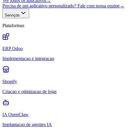
Ver todos os aplicativos
→
Precisa de um aplicativo personalizado? Fale com nossa equipe
→
Serviços
Plataformas
ERP Odoo
Implementacao e integracao
Shopify
Criacao e otimizacao de lojas
IA OpenClaw
Implantacao de agentes IA