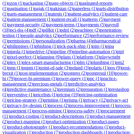
(
1
)
ozon
(
1
)
packaging
(
2
)
page-objects
(
1
)
paginated-reports
(
1
)
pagination
(
1
)
pajak
(
1
)
pakistan
(
2
)
paperless
(
1
)
parts-distribution
(
1
)
parts-management
(
1
)
patents
(
1
)
patient-analytics
(
1
)
patient-care
(
2
)
patient-management
(
1
)
patient-recall
(
1
)
patterns
(
5
)
payment
(
1
)
payment-security
(
2
)
payment-terms
(
1
)
payments
(
5
)
payroll
(
18
)
pci-dss
(
4
)
pdf
(
2
)
pdfkit
(
1
)
pdpl
(
2
)
peachtree
(
2
)
penetration-
testing
(
1
)
people-analytics
(
2
)
performance
(
25
)
performance-review
(
1
)
permissions
(
1
)
personalization
(
5
)
pharma
(
4
)
pharmaceutical
(
2
)
philippines
(
1
)
phishing
(
1
)
pick-pack-ship
(
1
)
pim
(
1
)
pipa
(
1
)
pipeda
(
1
)
pipedrive
(
2
)
pipeline
(
9
)
pipeline-automation
(
1
)
pipl
(
1
)
pixel-perfect
(
1
)
planning
(
9
)
plans
(
1
)
platform
(
3
)
playwright
(
2
)
plex
(
1
)
plex-smart-manufacturing
(
1
)
plm
(
2
)
plumbing
(
1
)
pm2
(
1
)
pms
(
1
)
pnpm
(
1
)
point-of-sale
(
3
)
poland
(
3
)
polaris
(
1
)
pos
(
9
)
post-
brexit
(
1
)
post-implementation
(
2
)
postgres
(
2
)
postgresql
(
10
)
power-
bi
(
79
)
power-bi-premium
(
1
)
power-query
(
1
)
ppc
(
1
)
practice-
management
(
2
)
precious-metals
(
1
)
predictive-analytics
(
4
)
predictive-maintenance
(
2
)
premium
(
2
)
preparation
(
1
)
prestashop
(
1
)
preventive
(
1
)
pricelists
(
1
)
pricing
(
19
)
pricing-optimization
(
1
)
pricing-strategy
(
3
)
printing
(
1
)
prisma
(
1
)
privacy
(
12
)
privacy-act
(
1
)
privacy-by-design
(
1
)
process
(
2
)
process-improvement
(
1
)
process-
management
(
1
)
process-mining
(
1
)
process-safety
(
1
)
procurement
(
11
)
product-costing
(
1
)
product-descriptions
(
1
)
product-management
(
2
)
product-mapping
(
1
)
product-optimization
(
1
)
product-pages
(
1
)
product-photography
(
1
)
product-recommendations
(
1
)
product-
visualization
(
1
)
production
(
7
)
production-dashboards
(
1
)
production-