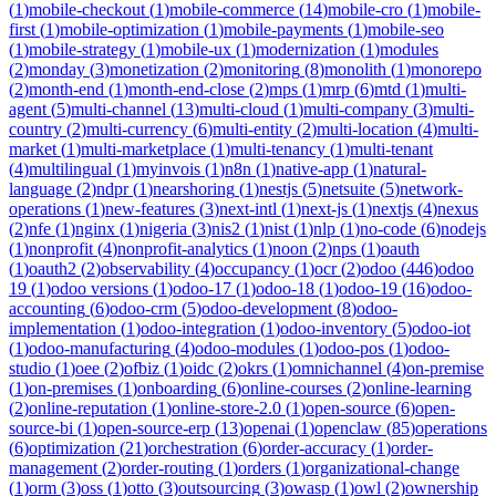
(
1
)
mobile-checkout
(
1
)
mobile-commerce
(
14
)
mobile-cro
(
1
)
mobile-
first
(
1
)
mobile-optimization
(
1
)
mobile-payments
(
1
)
mobile-seo
(
1
)
mobile-strategy
(
1
)
mobile-ux
(
1
)
modernization
(
1
)
modules
(
2
)
monday
(
3
)
monetization
(
2
)
monitoring
(
8
)
monolith
(
1
)
monorepo
(
2
)
month-end
(
1
)
month-end-close
(
2
)
mps
(
1
)
mrp
(
6
)
mtd
(
1
)
multi-
agent
(
5
)
multi-channel
(
13
)
multi-cloud
(
1
)
multi-company
(
3
)
multi-
country
(
2
)
multi-currency
(
6
)
multi-entity
(
2
)
multi-location
(
4
)
multi-
market
(
1
)
multi-marketplace
(
1
)
multi-tenancy
(
1
)
multi-tenant
(
4
)
multilingual
(
1
)
myinvois
(
1
)
n8n
(
1
)
native-app
(
1
)
natural-
language
(
2
)
ndpr
(
1
)
nearshoring
(
1
)
nestjs
(
5
)
netsuite
(
5
)
network-
operations
(
1
)
new-features
(
3
)
next-intl
(
1
)
next-js
(
1
)
nextjs
(
4
)
nexus
(
2
)
nfe
(
1
)
nginx
(
1
)
nigeria
(
3
)
nis2
(
1
)
nist
(
1
)
nlp
(
1
)
no-code
(
6
)
nodejs
(
1
)
nonprofit
(
4
)
nonprofit-analytics
(
1
)
noon
(
2
)
nps
(
1
)
oauth
(
1
)
oauth2
(
2
)
observability
(
4
)
occupancy
(
1
)
ocr
(
2
)
odoo
(
446
)
odoo
19
(
1
)
odoo versions
(
1
)
odoo-17
(
1
)
odoo-18
(
1
)
odoo-19
(
16
)
odoo-
accounting
(
6
)
odoo-crm
(
5
)
odoo-development
(
8
)
odoo-
implementation
(
1
)
odoo-integration
(
1
)
odoo-inventory
(
5
)
odoo-iot
(
1
)
odoo-manufacturing
(
4
)
odoo-modules
(
1
)
odoo-pos
(
1
)
odoo-
studio
(
1
)
oee
(
2
)
ofbiz
(
1
)
oidc
(
2
)
okrs
(
1
)
omnichannel
(
4
)
on-premise
(
1
)
on-premises
(
1
)
onboarding
(
6
)
online-courses
(
2
)
online-learning
(
2
)
online-reputation
(
1
)
online-store-2.0
(
1
)
open-source
(
6
)
open-
source-bi
(
1
)
open-source-erp
(
13
)
openai
(
1
)
openclaw
(
85
)
operations
(
6
)
optimization
(
21
)
orchestration
(
6
)
order-accuracy
(
1
)
order-
management
(
2
)
order-routing
(
1
)
orders
(
1
)
organizational-change
(
1
)
orm
(
3
)
oss
(
1
)
otto
(
3
)
outsourcing
(
3
)
owasp
(
1
)
owl
(
2
)
ownership