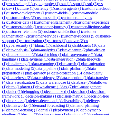
(
1
)
cross-selling
(
1
)
cryptography
(
1
)
csat
(
1
)
cspm
(
1
)
csrd
(
3
)
css
(
2
)
csv
(
1
)
culture
(
1
)
currency
(
1
)
custom-agents
(
1
)
custom-checkout
(
1
)
custom-development
(
1
)
custom-fields
(
1
)
custom-module
(
1
)
custom-orders
(
2
)
custom-skills
(
2
)
customer-analytics
(
2
)
customer-data
(
1
)
customer-engagement
(
3
)
customer-experience
(
5
)
customer-health
(
1
)
customer-journey
(
1
)
customer-lifetime-value
(
3
)
customer-retention
(
5
)
customer-satisfaction
(
1
)
customer-
segmentation
(
2
)
customer-service
(
7
)
customer-success
(
5
)
customer-
support
(
7
)
customization
(
5
)
customs
(
1
)
cutover
(
2
)
cx
(
1
)
cybersecurity
(
14
)
daraz
(
1
)
dashboard
(
2
)
dashboards
(
16
)
data
(
5
)
data-analysis
(
3
)
data-analytics
(
3
)
data-cleanup
(
2
)
data-driven
(
3
)
data-extraction
(
2
)
data-fetching
(
1
)
data-governance
(
1
)
data-
handling
(
1
)
data-hygiene
(
1
)
data-integration
(
2
)
data-lifecycle
(
1
)
data-literacy
(
1
)
data-mapping
(
1
)
data-mesh
(
1
)
data-migration
(
8
)
data-modeling
(
5
)
data-pipeline
(
1
)
data-platform
(
2
)
data-
preparation
(
1
)
data-privacy
(
4
)
data-protection
(
14
)
data-quality
(
4
)
data-refresh
(
2
)
data-residency
(
2
)
data-retention
(
1
)
data-transfer
(
4
)
data-visualization
(
5
)
data-warehouse
(
2
)
database
(
7
)
dataflows
(
1
)
datev
(
1
)
dawn
(
1
)
dawn-theme
(
1
)
dax
(
7
)
deal-management
(
1
)
dealer
(
1
)
debugging
(
1
)
decentralized
(
1
)
decision
(
1
)
decision-
framework
(
1
)
decision-making
(
1
)
decision-matrix
(
1
)
decision-tree
(
1
)
decorators
(
1
)
defect-detection
(
1
)
deliverability
(
1
)
delivery
(
1
)
delmiaworks
(
1
)
demand-forecasting
(
3
)
demand-planning
(
4
)
demand-sensing
(
1
)
dental
(
1
)
deployment
(
10
)
deployment-
pipelines
(
1
)
design
(
2
)
design-system
(
1
)
developer
(
1
)
development