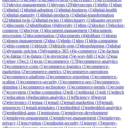
(
13
)
device-management
(
1
)
devops
(
29
)
devsecops
(
1
)
dgfip
(
1
)
dian
(
1
)
digital
(
1
)
digital-adoption
(
1
)
digital-business
(
1
)
digital-health
(
1
)
digital-maturity
(
1
)
digital-products
(
1
)
digital-transformation
(
22
)
digital-twin
(
2
)
digital-twins
(
1
)
directquery
(
1
)
disaster-recovery
(
1
)
discounts
(
2
)
distribution
(
4
)
diversity
(
1
)
dms
(
2
)
docker
(
3
)
docker-
compose
(
1
)
doctype
(
1
)
document-management
(
3
)
document-
processing
(
2
)
documentation
(
2
)
documents
(
4
)
dolibarr
(
1
)
domo
(
1
)
donor-management
(
2
)
dpa
(
1
)
dpdp
(
1
)
dpo
(
1
)
drip-campaigns
(
1
)
drip-content
(
1
)
drizzle
(
3
)
drizzle-orm
(
2
)
dropshipping
(
3
)
dubai
(
1
)
dynamic-pricing
(
3
)
dynamics-365
(
4
)
e-commerce
(
2
)
e-factura
(
1
)
e-faktur
(
1
)
e-fatura
(
1
)
e-invoicing
(
5
)
e-way-bill
(
1
)
e2e
(
2
)
eaa
(
1
)
ebay
(
3
)
ec2
(
1
)
ecm
(
1
)
ecommerce
(
178
)
ecommerce-analytics
(
3
)
ecommerce-costs
(
1
)
ecommerce-logistics
(
1
)
ecommerce-
marketing
(
2
)
ecommerce-metrics
(
2
)
ecommerce-operations
(
2
)
ecommerce-platform
(
2
)
ecommerce-reporting
(
1
)
ecommerce-
scaling
(
1
)
ecommerce-security
(
1
)
ecommerce-seo
(
3
)
ecommerce-
shipping
(
1
)
ecommerce-technology
(
1
)
ecommerce-trends
(
1
)
ecosire
(
7
)
ecosystem
(
1
)
edge-computing
(
2
)
edi
(
1
)
editorial
(
1
)
edr
(
1
)
edtech
(
1
)
education
(
4
)
education-analytics
(
1
)
efficiency
(
8
)
egypt
(
2
)
electronics
(
1
)
emag
(
1
)
email
(
2
)
email-marketing
(
10
)
email-
sequences
(
1
)
email-templates
(
1
)
embedded
(
2
)
embedded-analytics
(
5
)
embedded-apps
(
1
)
emissions
(
1
)
employee-development
(
1
)
employee-engagement
(
1
)
employee-management
(
3
)
employee-
privacy
(
1
)
encryption
(
1
)
endpoint-security
(
1
)
energy
(
3
)
energy-