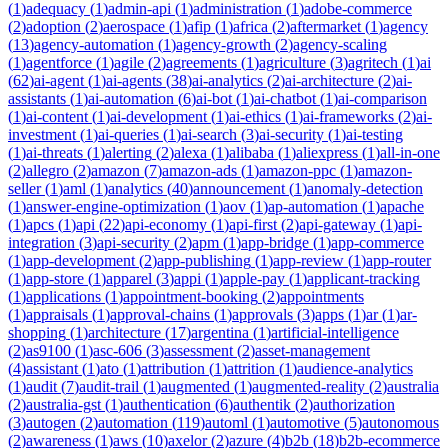
(
1
)
adequacy
(
1
)
admin-api
(
1
)
administration
(
1
)
adobe-commerce
(
2
)
adoption
(
2
)
aerospace
(
1
)
afip
(
1
)
africa
(
2
)
aftermarket
(
1
)
agency
(
13
)
agency-automation
(
1
)
agency-growth
(
2
)
agency-scaling
(
1
)
agentforce
(
1
)
agile
(
2
)
agreements
(
1
)
agriculture
(
3
)
agritech
(
1
)
ai
(
62
)
ai-agent
(
1
)
ai-agents
(
38
)
ai-analytics
(
2
)
ai-architecture
(
2
)
ai-
assistants
(
1
)
ai-automation
(
6
)
ai-bot
(
1
)
ai-chatbot
(
1
)
ai-comparison
(
1
)
ai-content
(
1
)
ai-development
(
1
)
ai-ethics
(
1
)
ai-frameworks
(
2
)
ai-
investment
(
1
)
ai-queries
(
1
)
ai-search
(
3
)
ai-security
(
1
)
ai-testing
(
1
)
ai-threats
(
1
)
alerting
(
2
)
alexa
(
1
)
alibaba
(
1
)
aliexpress
(
1
)
all-in-one
(
2
)
allegro
(
2
)
amazon
(
7
)
amazon-ads
(
1
)
amazon-ppc
(
1
)
amazon-
seller
(
1
)
aml
(
1
)
analytics
(
40
)
announcement
(
1
)
anomaly-detection
(
1
)
answer-engine-optimization
(
1
)
aov
(
1
)
ap-automation
(
1
)
apache
(
1
)
apcs
(
1
)
api
(
22
)
api-economy
(
1
)
api-first
(
2
)
api-gateway
(
1
)
api-
integration
(
3
)
api-security
(
2
)
apm
(
1
)
app-bridge
(
1
)
app-commerce
(
1
)
app-development
(
2
)
app-publishing
(
1
)
app-review
(
1
)
app-router
(
1
)
app-store
(
1
)
apparel
(
3
)
appi
(
1
)
apple-pay
(
1
)
applicant-tracking
(
1
)
applications
(
1
)
appointment-booking
(
2
)
appointments
(
1
)
appraisals
(
1
)
approval-chains
(
1
)
approvals
(
3
)
apps
(
1
)
ar
(
1
)
ar-
shopping
(
1
)
architecture
(
17
)
argentina
(
1
)
artificial-intelligence
(
2
)
as9100
(
1
)
asc-606
(
3
)
assessment
(
2
)
asset-management
(
4
)
assistant
(
1
)
ato
(
1
)
attribution
(
1
)
attrition
(
1
)
audience-analytics
(
1
)
audit
(
7
)
audit-trail
(
1
)
augmented
(
1
)
augmented-reality
(
2
)
australia
(
2
)
australia-gst
(
1
)
authentication
(
6
)
authentik
(
2
)
authorization
(
3
)
autogen
(
2
)
automation
(
119
)
automl
(
1
)
automotive
(
5
)
autonomous
(
2
)
awareness
(
1
)
aws
(
10
)
axelor
(
2
)
azure
(
4
)
b2b
(
18
)
b2b-ecommerce