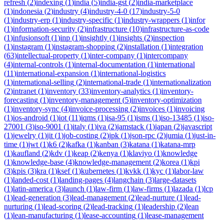
refresh
(
2
)
indexing
(
1
)
india
(
5
)
india-gst
(
2
)
india-marketplace
(
1
)
indonesia
(
2
)
industry
(
4
)
industry-4-0
(
17
)
industry-5-0
(
1
)
industry-erp
(
1
)
industry-specific
(
1
)
industry-wrappers
(
1
)
infor
(
1
)
information-security
(
2
)
infrastructure
(
10
)
infrastructure-as-code
(
1
)
infusionsoft
(
1
)
inp
(
1
)
insightly
(
1
)
insights
(
2
)
inspection
(
1
)
instagram
(
1
)
instagram-shopping
(
2
)
installation
(
1
)
integration
(
63
)
intellectual-property
(
1
)
inter-company
(
1
)
intercompany
(
4
)
internal-controls
(
1
)
internal-documentation
(
1
)
international
(
11
)
international-expansion
(
1
)
international-logistics
(
1
)
international-selling
(
2
)
international-trade
(
1
)
internationalization
(
2
)
intranet
(
1
)
inventory
(
33
)
inventory-analytics
(
1
)
inventory-
forecasting
(
1
)
inventory-management
(
5
)
inventory-optimization
(
1
)
inventory-sync
(
4
)
invoice-processing
(
2
)
invoices
(
1
)
invoicing
(
1
)
ios-android
(
1
)
iot
(
11
)
iqms
(
1
)
isa-95
(
1
)
isms
(
1
)
iso-13485
(
1
)
iso-
27001
(
3
)
iso-9001
(
1
)
italy
(
1
)
iva
(
2
)
jamstack
(
1
)
japan
(
2
)
javascript
(
1
)
jewelry
(
1
)
jit
(
1
)
job-costing
(
2
)
jpk
(
1
)
json-rpc
(
2
)
jumia
(
1
)
just-in-
time
(
1
)
jwt
(
1
)
k6
(
2
)
kafka
(
1
)
kanban
(
3
)
katana
(
1
)
katana-mrp
(
1
)
kaufland
(
2
)
kdv
(
1
)
keap
(
2
)
kenya
(
1
)
klaviyo
(
1
)
knowledge
(
1
)
knowledge-base
(
4
)
knowledge-management
(
2
)
korea
(
1
)
kpi
(
3
)
kpis
(
3
)
kra
(
1
)
ksef
(
1
)
kubernetes
(
1
)
kvkk
(
1
)
kyc
(
1
)
labor-law
(
1
)
landed-cost
(
1
)
landing-pages
(
4
)
langchain
(
3
)
large-datasets
(
1
)
latin-america
(
3
)
launch
(
1
)
law-firm
(
1
)
law-firms
(
1
)
lazada
(
1
)
lcp
(
1
)
lead-generation
(
3
)
lead-management
(
2
)
lead-nurture
(
1
)
lead-
nurturing
(
1
)
lead-scoring
(
2
)
lead-tracking
(
1
)
leadership
(
2
)
lean
(
1
)
lean-manufacturing
(
1
)
lease-accounting
(
1
)
lease-management