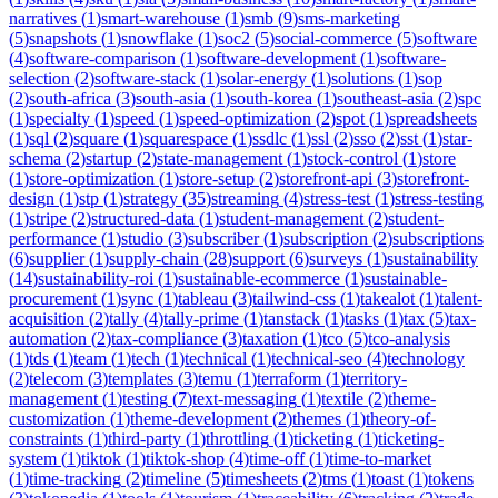
narratives
(
1
)
smart-warehouse
(
1
)
smb
(
9
)
sms-marketing
(
5
)
snapshots
(
1
)
snowflake
(
1
)
soc2
(
5
)
social-commerce
(
5
)
software
(
4
)
software-comparison
(
1
)
software-development
(
1
)
software-
selection
(
2
)
software-stack
(
1
)
solar-energy
(
1
)
solutions
(
1
)
sop
(
2
)
south-africa
(
3
)
south-asia
(
1
)
south-korea
(
1
)
southeast-asia
(
2
)
spc
(
1
)
specialty
(
1
)
speed
(
1
)
speed-optimization
(
2
)
spot
(
1
)
spreadsheets
(
1
)
sql
(
2
)
square
(
1
)
squarespace
(
1
)
ssdlc
(
1
)
ssl
(
2
)
sso
(
2
)
sst
(
1
)
star-
schema
(
2
)
startup
(
2
)
state-management
(
1
)
stock-control
(
1
)
store
(
1
)
store-optimization
(
1
)
store-setup
(
2
)
storefront-api
(
3
)
storefront-
design
(
1
)
stp
(
1
)
strategy
(
35
)
streaming
(
4
)
stress-test
(
1
)
stress-testing
(
1
)
stripe
(
2
)
structured-data
(
1
)
student-management
(
2
)
student-
performance
(
1
)
studio
(
3
)
subscriber
(
1
)
subscription
(
2
)
subscriptions
(
6
)
supplier
(
1
)
supply-chain
(
28
)
support
(
6
)
surveys
(
1
)
sustainability
(
14
)
sustainability-roi
(
1
)
sustainable-ecommerce
(
1
)
sustainable-
procurement
(
1
)
sync
(
1
)
tableau
(
3
)
tailwind-css
(
1
)
takealot
(
1
)
talent-
acquisition
(
2
)
tally
(
4
)
tally-prime
(
1
)
tanstack
(
1
)
tasks
(
1
)
tax
(
5
)
tax-
automation
(
2
)
tax-compliance
(
3
)
taxation
(
1
)
tco
(
5
)
tco-analysis
(
1
)
tds
(
1
)
team
(
1
)
tech
(
1
)
technical
(
1
)
technical-seo
(
4
)
technology
(
2
)
telecom
(
3
)
templates
(
3
)
temu
(
1
)
terraform
(
1
)
territory-
management
(
1
)
testing
(
7
)
text-messaging
(
1
)
textile
(
2
)
theme-
customization
(
1
)
theme-development
(
2
)
themes
(
1
)
theory-of-
constraints
(
1
)
third-party
(
1
)
throttling
(
1
)
ticketing
(
1
)
ticketing-
system
(
1
)
tiktok
(
1
)
tiktok-shop
(
4
)
time-off
(
1
)
time-to-market
(
1
)
time-tracking
(
2
)
timeline
(
5
)
timesheets
(
2
)
tms
(
1
)
toast
(
1
)
tokens