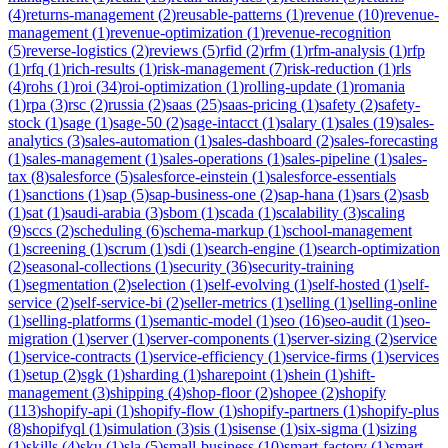
(
4
)
returns-management
(
2
)
reusable-patterns
(
1
)
revenue
(
10
)
revenue-
management
(
1
)
revenue-optimization
(
1
)
revenue-recognition
(
5
)
reverse-logistics
(
2
)
reviews
(
5
)
rfid
(
2
)
rfm
(
1
)
rfm-analysis
(
1
)
rfp
(
1
)
rfq
(
1
)
rich-results
(
1
)
risk-management
(
7
)
risk-reduction
(
1
)
rls
(
4
)
rohs
(
1
)
roi
(
34
)
roi-optimization
(
1
)
rolling-update
(
1
)
romania
(
1
)
rpa
(
3
)
rsc
(
2
)
russia
(
2
)
saas
(
25
)
saas-pricing
(
1
)
safety
(
2
)
safety-
stock
(
1
)
sage
(
1
)
sage-50
(
2
)
sage-intacct
(
1
)
salary
(
1
)
sales
(
19
)
sales-
analytics
(
3
)
sales-automation
(
1
)
sales-dashboard
(
2
)
sales-forecasting
(
1
)
sales-management
(
1
)
sales-operations
(
1
)
sales-pipeline
(
1
)
sales-
tax
(
8
)
salesforce
(
5
)
salesforce-einstein
(
1
)
salesforce-essentials
(
1
)
sanctions
(
1
)
sap
(
5
)
sap-business-one
(
2
)
sap-hana
(
1
)
sars
(
2
)
sasb
(
1
)
sat
(
1
)
saudi-arabia
(
3
)
sbom
(
1
)
scada
(
1
)
scalability
(
3
)
scaling
(
9
)
sccs
(
2
)
scheduling
(
6
)
schema-markup
(
1
)
school-management
(
1
)
screening
(
1
)
scrum
(
1
)
sdi
(
1
)
search-engine
(
1
)
search-optimization
(
2
)
seasonal-collections
(
1
)
security
(
36
)
security-training
(
1
)
segmentation
(
2
)
selection
(
1
)
self-evolving
(
1
)
self-hosted
(
1
)
self-
service
(
2
)
self-service-bi
(
2
)
seller-metrics
(
1
)
selling
(
1
)
selling-online
(
1
)
selling-platforms
(
1
)
semantic-model
(
1
)
seo
(
16
)
seo-audit
(
1
)
seo-
migration
(
1
)
server
(
1
)
server-components
(
1
)
server-sizing
(
2
)
service
(
1
)
service-contracts
(
1
)
service-efficiency
(
1
)
service-firms
(
1
)
services
(
1
)
setup
(
2
)
sgk
(
1
)
sharding
(
1
)
sharepoint
(
1
)
shein
(
1
)
shift-
management
(
3
)
shipping
(
4
)
shop-floor
(
2
)
shopee
(
2
)
shopify
(
113
)
shopify-api
(
1
)
shopify-flow
(
1
)
shopify-partners
(
1
)
shopify-plus
(
8
)
shopifyql
(
1
)
simulation
(
3
)
sis
(
1
)
sisense
(
1
)
six-sigma
(
1
)
sizing
(
1
)
skills
(
4
)
sku
(
1
)
sla
(
5
)
small-business
(
10
)
smart-factory
(
1
)
smart-