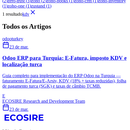
(
2
)
zero-trust
(
3
)
zoho
(
2
)
zoho-books
(
1
)
zoho-crm
(
1
)
zoho-inventory
(
1
)
zoho-one
(
1
)
zustand
(
1
)
1 resultado
kdv
Todos os Artigos
odoo
turkey
23 de mar.
Odoo ERP para Turquia: E-Fatura, imposto KDV e
localização turca
Guia completo para implementação do ERP Odoo na Turquia —
faturamento E-Fatura/E-Arsiv, KDV (18% + taxas reduzidas), folha
de pagamento turca (SGK) e taxas de câmbio TCMB.
E
ECOSIRE Research and Development Team
23 de mar.