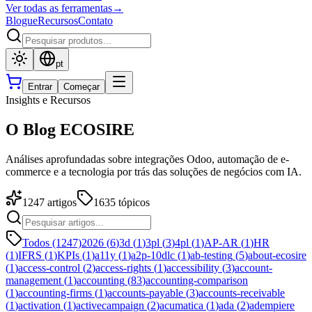
Ver todas as ferramentas
→
Blogue
Recursos
Contato
pt
Entrar
Começar
Insights e Recursos
O Blog ECOSIRE
Análises aprofundadas sobre integrações Odoo, automação de e-
commerce e a tecnologia por trás das soluções de negócios com IA.
1247
artigos
1635
tópicos
Todos (1247)
2026
(
6
)
3d
(
1
)
3pl
(
3
)
4pl
(
1
)
AP-AR
(
1
)
HR
(
1
)
IFRS
(
1
)
KPIs
(
1
)
a11y
(
1
)
a2p-10dlc
(
1
)
ab-testing
(
5
)
about-ecosire
(
1
)
access-control
(
2
)
access-rights
(
1
)
accessibility
(
3
)
account-
management
(
1
)
accounting
(
83
)
accounting-comparison
(
1
)
accounting-firms
(
1
)
accounts-payable
(
3
)
accounts-receivable
(
1
)
activation
(
1
)
activecampaign
(
2
)
acumatica
(
1
)
ada
(
2
)
adempiere