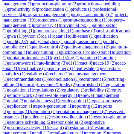
management
(
1
)
production-planning
(
2
)
production-scheduling
(
1
)
productivity
(
9
)
productization
(
1
)
products
(
1
)
professional-
services
(
4
)
program-management
(
1
)
project-accounting
(
2
)
project-
management
(
19
)
prometheus
(
1
)
prompt-engineering
(
1
)
property-
management
(
5
)
proprietary
(
1
)
provincial-tax
(
1
)
public-sector
(
1
)
publishing
(
1
)
punchout-catalog
(
1
)
purchase
(
3
)
push-notifications
(
1
)
pwa
(
1
)
python
(
5
)
qa
(
1
)
qatar
(
1
)
qlik-sense
(
1
)
qualification
(
1
)
quality
(
3
)
quality-analytics
(
1
)
quality-assurance
(
1
)
quality-
compliance
(
1
)
quality-control
(
2
)
quality-management
(
2
)
quantum-
computing
(
1
)
query-tuning
(
1
)
quickbooks
(
8
)
quickstart
(
1
)
quotation
(
1
)
quotation-templates
(
1
)
qweb
(
3
)
rag
(
1
)
rakuten
(
1
)
ranking
(
1
)
ransomware
(
1
)
rate-limiting
(
3
)
rdl
(
1
)
react
(
8
)
react-19
(
2
)
react-
email
(
1
)
react-native
(
1
)
react-query
(
1
)
real-estate
(
5
)
real-estate-
analytics
(
1
)
real-time
(
4
)
recharts
(
1
)
recipe-management
(
1
)
recommendations
(
1
)
reconciliation
(
1
)
recruitment
(
6
)
recurring-
billing
(
1
)
recurring-revenue
(
5
)
redis
(
2
)
refurbished
(
1
)
registration
(
1
)
regulation
(
1
)
regulations
(
2
)
regulatory
(
3
)
reliability
(
2
)
remix
(
2
)
remote-work
(
2
)
renewable-energy
(
1
)
renewal-management
(
1
)
rental
(
3
)
rental-business
(
1
)
reorder-point
(
1
)
repeat-purchases
(
1
)
replication
(
1
)
report-generation
(
1
)
reporting
(
12
)
reports
(
3
)
repricing
(
1
)
reputation
(
1
)
reputation-management
(
2
)
reserved-
instances
(
1
)
resilience
(
2
)
resource-allocation
(
1
)
resource-planning
(
1
)
resource-scheduling
(
2
)
responsible-ai
(
2
)
responsive
(
2
)
responsive-design
(
1
)
rest-api
(
4
)
restaurant
(
5
)
restaurant-
management
(
1
)
retail
(
13
)
retail-analytics
(
1
)
retention
(
9
)
returns