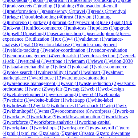
(
3
)
tokopedia
(
1
)
tools
(
1
)
tourism
(
1
)
traceability
(
6
)
tracking
(
2
)
trade
(
1
)
trade-secrets
(
1
)
trading
(
1
)
training
(
8
)
transactional-email
(
1
)
transformation
(
1
)
transparency
(
3
)
travel
(
3
)
trends
(
2
)
trendyol
(
1
)
triage
(
1
)
troubleshooting
(
40
)
trust
(
1
)
tryton
(
1
)
tuning
(
2
)
turborepo
(
1
)
turkey
(
4
)
tutorial
(
50
)
typescript
(
4
)
uae
(
3
)
uat
(
1
)
uk
(
2
)
uk-vat
(
1
)
unified-commerce
(
1
)
unit-tests
(
1
)
updates
(
1
)
upgrade
(
3
)
upsell
(
1
)
upselling
(
1
)
user-acquisition
(
1
)
user-adoption
(
2
)
user-
experience
(
3
)
utilization
(
1
)
ux
(
1
)
v4
(
1
)
validation
(
1
)
variance-
analysis
(
1
)
vat
(
16
)
vector-database
(
1
)
vehicle-management
(
1
)
vehicle-tracking
(
1
)
vendor-coordination
(
1
)
vendor-evaluation
(
1
)
vendor-management
(
4
)
vendor-risk
(
1
)
vendor-selection
(
2
)
vercel-
ai-sdk
(
1
)
vertical-ai
(
1
)
vertipaq
(
1
)
vietnam
(
1
)
views
(
1
)
vision-2030
(
1
)
visual-merchandising
(
1
)
vitest
(
1
)
voice-ai
(
1
)
voice-commerce
(
2
)
voice-search
(
1
)
vulnerability
(
1
)
waf
(
1
)
walmart
(
3
)
walmart-
marketplace
(
1
)
warehouse
(
13
)
warehouse-automation
(
2
)
warehouse-management
(
1
)
wasm
(
1
)
waste-reduction
(
2
)
watsonx-
orchestrate
(
1
)
wave
(
2
)
wayfair
(
2
)
wcag
(
2
)
web
(
1
)
web-design
(
2
)
web-development
(
1
)
web-scraping
(
1
)
web3
(
1
)
webhooks
(
7
)
website
(
1
)
website-builder
(
1
)
whatsapp
(
1
)
white-label
(
6
)
wholesale
(
12
)
wiki
(
2
)
wildberries
(
1
)
win-back
(
1
)
wip
(
1
)
wix
(
2
)
wkhtmltopdf
(
1
)
wms
(
5
)
woocommerce
(
8
)
wordpress
(
1
)
work-os
(
1
)
workday
(
1
)
workflow
(
9
)
workflow-automation
(
1
)
workflows
(
2
)
workforce
(
7
)
workforce-analytics
(
1
)
working-capital
(
1
)
workplace
(
1
)
workshops
(
1
)
workspace
(
1
)
wps-payroll
(
1
)
xero
(
4
)
xml
(
1
)
xml-rpc
(
3
)
zalando
(
5
)
zapier
(
3
)
zatca
(
2
)
zero-downtime