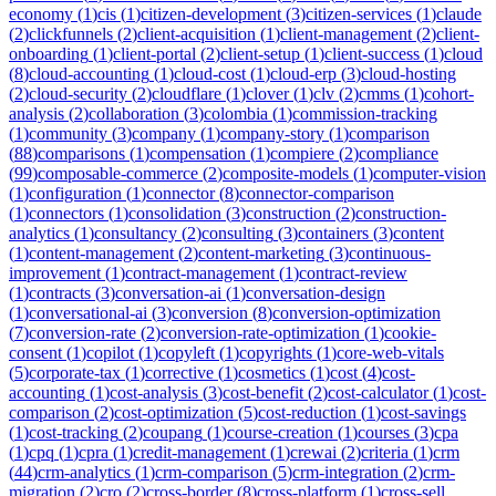
economy
(
1
)
cis
(
1
)
citizen-development
(
3
)
citizen-services
(
1
)
claude
(
2
)
clickfunnels
(
2
)
client-acquisition
(
1
)
client-management
(
2
)
client-
onboarding
(
1
)
client-portal
(
2
)
client-setup
(
1
)
client-success
(
1
)
cloud
(
8
)
cloud-accounting
(
1
)
cloud-cost
(
1
)
cloud-erp
(
3
)
cloud-hosting
(
2
)
cloud-security
(
2
)
cloudflare
(
1
)
clover
(
1
)
clv
(
2
)
cmms
(
1
)
cohort-
analysis
(
2
)
collaboration
(
3
)
colombia
(
1
)
commission-tracking
(
1
)
community
(
3
)
company
(
1
)
company-story
(
1
)
comparison
(
88
)
comparisons
(
1
)
compensation
(
1
)
compiere
(
2
)
compliance
(
99
)
composable-commerce
(
2
)
composite-models
(
1
)
computer-vision
(
1
)
configuration
(
1
)
connector
(
8
)
connector-comparison
(
1
)
connectors
(
1
)
consolidation
(
3
)
construction
(
2
)
construction-
analytics
(
1
)
consultancy
(
2
)
consulting
(
3
)
containers
(
3
)
content
(
1
)
content-management
(
2
)
content-marketing
(
3
)
continuous-
improvement
(
1
)
contract-management
(
1
)
contract-review
(
1
)
contracts
(
3
)
conversation-ai
(
1
)
conversation-design
(
1
)
conversational-ai
(
3
)
conversion
(
8
)
conversion-optimization
(
7
)
conversion-rate
(
2
)
conversion-rate-optimization
(
1
)
cookie-
consent
(
1
)
copilot
(
1
)
copyleft
(
1
)
copyrights
(
1
)
core-web-vitals
(
5
)
corporate-tax
(
1
)
corrective
(
1
)
cosmetics
(
1
)
cost
(
4
)
cost-
accounting
(
1
)
cost-analysis
(
3
)
cost-benefit
(
2
)
cost-calculator
(
1
)
cost-
comparison
(
2
)
cost-optimization
(
5
)
cost-reduction
(
1
)
cost-savings
(
1
)
cost-tracking
(
2
)
coupang
(
1
)
course-creation
(
1
)
courses
(
3
)
cpa
(
1
)
cpq
(
1
)
cpra
(
1
)
credit-management
(
1
)
crewai
(
2
)
criteria
(
1
)
crm
(
44
)
crm-analytics
(
1
)
crm-comparison
(
5
)
crm-integration
(
2
)
crm-
migration
(
2
)
cro
(
2
)
cross-border
(
8
)
cross-platform
(
1
)
cross-sell