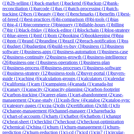
(
1
)
b2b-selling
(
1
)
back-market
(
1
)
backend
(
6
)
backup
(
2
)
bank-
reconciliation
(
1
)
barcode
(
1
)
bas
(
1
)
batch-processing
(
1
)
batch-
tracking
(
2
)
bcrs
(
1
)
beauty
(
1
)
bee
(
1
)
benchmarks
(
1
)
benefits
(
1
)
best-
of-breed
(
1
)
best-practices
(
6
)
bi-comparison
(
8
)
bi-tools
(
1
)
bias
(
1
)
big-4
(
1
)
bigcommerce
(
3
)
bigquery
(
1
)
billable-hours
(
1
)
billing
(
7
)
bir
(
1
)
black-friday
(
1
)
block-editor
(
1
)
blockchain
(
1
)
blog-strategy
(
1
)
blue-green
(
1
)
bmf
(
1
)
bom
(
2
)
booking
(
5
)
bookkeeping
(
9
)
bpa
(
1
)
bpm
(
1
)
brand
(
2
)
branding
(
1
)
brazil
(
2
)
breach-notification
(
1
)
bss
(
1
)
budget
(
3
)
budgeting
(
6
)
build-vs-buy
(
3
)
business
(
13
)
business
software
(
1
)
business-apps
(
1
)
business-automation
(
1
)
business-case
(
2
)
business-continuity
(
2
)
business-growth
(
1
)
business-intelligence
(
26
)
business-one
(
1
)
business-operations
(
1
)
business-plan
(
1
)
business-process
(
8
)
business-processes
(
1
)
business-software
(
1
)
business-strategy
(
12
)
business-tools
(
2
)
buyer-portal
(
1
)
buyers-
guide
(
1
)
caching
(
6
)
calculation-groups
(
1
)
calculators
(
1
)
calendar
(
3
)
california
(
1
)
cam
(
1
)
campaigns
(
4
)
canada
(
1
)
canada-hst
(
1
)
canary
(
1
)
capacity
(
2
)
capacity-planning
(
2
)
carbon-footprint
(
2
)
carbon-tracking
(
3
)
career-plans
(
1
)
cart-abandonment
(
2
)
case-
management
(
2
)
case-study
(
11
)
cash-flow
(
4
)
catalog
(
2
)
catalog-sync
(
1
)
category-pages
(
1
)
ccpa
(
2
)
cdn
(
2
)
certification
(
2
)
cfdi
(
1
)
cfo
(
2
)
change-management
(
6
)
channel-manager
(
1
)
chargebacks
(
1
)
chart-of-accounts
(
3
)
charts
(
1
)
chatbot
(
6
)
chatbots
(
1
)
chatgpt
(
2
)
cheat-sheet
(
1
)
checklist
(
7
)
checkout
(
2
)
checkout-optimization
(
2
)
chemical
(
2
)
china
(
1
)
churn
(
1
)
churn-management
(
1
)
churn-
prediction
(
2
)
churn-reduction
(
1
)
ci-cd
(
7
)
cicd
(
1
)
cin7
(
1
)
circular-