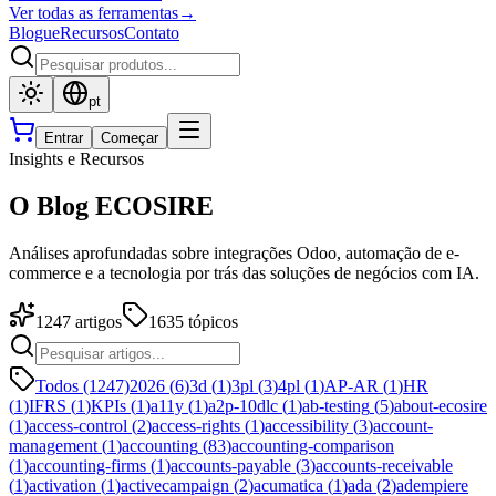
Ver todas as ferramentas
→
Blogue
Recursos
Contato
pt
Entrar
Começar
Insights e Recursos
O Blog ECOSIRE
Análises aprofundadas sobre integrações Odoo, automação de e-
commerce e a tecnologia por trás das soluções de negócios com IA.
1247
artigos
1635
tópicos
Todos (1247)
2026
(
6
)
3d
(
1
)
3pl
(
3
)
4pl
(
1
)
AP-AR
(
1
)
HR
(
1
)
IFRS
(
1
)
KPIs
(
1
)
a11y
(
1
)
a2p-10dlc
(
1
)
ab-testing
(
5
)
about-ecosire
(
1
)
access-control
(
2
)
access-rights
(
1
)
accessibility
(
3
)
account-
management
(
1
)
accounting
(
83
)
accounting-comparison
(
1
)
accounting-firms
(
1
)
accounts-payable
(
3
)
accounts-receivable
(
1
)
activation
(
1
)
activecampaign
(
2
)
acumatica
(
1
)
ada
(
2
)
adempiere