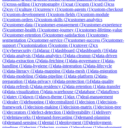
(
1
)
cross-selling
(
1
)
cryptography
(
1
)
csat
(
1
)
cspm
(
1
)
csrd
(
3
)
css
(
2
)
csv
(
1
)
culture
(
1
)
currency
(
1
)
custom-agents
(
1
)
custom-checkout
(
1
)
custom-development
(
1
)
custom-fields
(
1
)
custom-module
(
1
)
custom-orders
(
2
)
custom-skills
(
2
)
customer-analytics
(
2
)
customer-data
(
1
)
customer-engagement
(
3
)
customer-experience
(
5
)
customer-health
(
1
)
customer-journey
(
1
)
customer-lifetime-value
(
3
)
customer-retention
(
5
)
customer-satisfaction
(
1
)
customer-
segmentation
(
2
)
customer-service
(
7
)
customer-success
(
5
)
customer-
support
(
7
)
customization
(
5
)
customs
(
1
)
cutover
(
2
)
cx
(
1
)
cybersecurity
(
14
)
daraz
(
1
)
dashboard
(
2
)
dashboards
(
16
)
data
(
5
)
data-analysis
(
3
)
data-analytics
(
3
)
data-cleanup
(
2
)
data-driven
(
3
)
data-extraction
(
2
)
data-fetching
(
1
)
data-governance
(
1
)
data-
handling
(
1
)
data-hygiene
(
1
)
data-integration
(
2
)
data-lifecycle
(
1
)
data-literacy
(
1
)
data-mapping
(
1
)
data-mesh
(
1
)
data-migration
(
8
)
data-modeling
(
5
)
data-pipeline
(
1
)
data-platform
(
2
)
data-
preparation
(
1
)
data-privacy
(
4
)
data-protection
(
14
)
data-quality
(
4
)
data-refresh
(
2
)
data-residency
(
2
)
data-retention
(
1
)
data-transfer
(
4
)
data-visualization
(
5
)
data-warehouse
(
2
)
database
(
7
)
dataflows
(
1
)
datev
(
1
)
dawn
(
1
)
dawn-theme
(
1
)
dax
(
7
)
deal-management
(
1
)
dealer
(
1
)
debugging
(
1
)
decentralized
(
1
)
decision
(
1
)
decision-
framework
(
1
)
decision-making
(
1
)
decision-matrix
(
1
)
decision-tree
(
1
)
decorators
(
1
)
defect-detection
(
1
)
deliverability
(
1
)
delivery
(
1
)
delmiaworks
(
1
)
demand-forecasting
(
3
)
demand-planning
(
4
)
demand-sensing
(
1
)
dental
(
1
)
deployment
(
10
)
deployment-
pipelines
(
1
)
design
(
2
)
design-system
(
1
)
developer
(
1
)
development