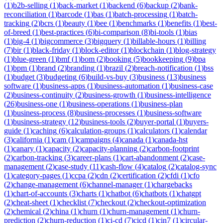
(
1
)
b2b-selling
(
1
)
back-market
(
1
)
backend
(
6
)
backup
(
2
)
bank-
reconciliation
(
1
)
barcode
(
1
)
bas
(
1
)
batch-processing
(
1
)
batch-
tracking
(
2
)
bcrs
(
1
)
beauty
(
1
)
bee
(
1
)
benchmarks
(
1
)
benefits
(
1
)
best-
of-breed
(
1
)
best-practices
(
6
)
bi-comparison
(
8
)
bi-tools
(
1
)
bias
(
1
)
big-4
(
1
)
bigcommerce
(
3
)
bigquery
(
1
)
billable-hours
(
1
)
billing
(
7
)
bir
(
1
)
black-friday
(
1
)
block-editor
(
1
)
blockchain
(
1
)
blog-strategy
(
1
)
blue-green
(
1
)
bmf
(
1
)
bom
(
2
)
booking
(
5
)
bookkeeping
(
9
)
bpa
(
1
)
bpm
(
1
)
brand
(
2
)
branding
(
1
)
brazil
(
2
)
breach-notification
(
1
)
bss
(
1
)
budget
(
3
)
budgeting
(
6
)
build-vs-buy
(
3
)
business
(
13
)
business
software
(
1
)
business-apps
(
1
)
business-automation
(
1
)
business-case
(
2
)
business-continuity
(
2
)
business-growth
(
1
)
business-intelligence
(
26
)
business-one
(
1
)
business-operations
(
1
)
business-plan
(
1
)
business-process
(
8
)
business-processes
(
1
)
business-software
(
1
)
business-strategy
(
12
)
business-tools
(
2
)
buyer-portal
(
1
)
buyers-
guide
(
1
)
caching
(
6
)
calculation-groups
(
1
)
calculators
(
1
)
calendar
(
3
)
california
(
1
)
cam
(
1
)
campaigns
(
4
)
canada
(
1
)
canada-hst
(
1
)
canary
(
1
)
capacity
(
2
)
capacity-planning
(
2
)
carbon-footprint
(
2
)
carbon-tracking
(
3
)
career-plans
(
1
)
cart-abandonment
(
2
)
case-
management
(
2
)
case-study
(
11
)
cash-flow
(
4
)
catalog
(
2
)
catalog-sync
(
1
)
category-pages
(
1
)
ccpa
(
2
)
cdn
(
2
)
certification
(
2
)
cfdi
(
1
)
cfo
(
2
)
change-management
(
6
)
channel-manager
(
1
)
chargebacks
(
1
)
chart-of-accounts
(
3
)
charts
(
1
)
chatbot
(
6
)
chatbots
(
1
)
chatgpt
(
2
)
cheat-sheet
(
1
)
checklist
(
7
)
checkout
(
2
)
checkout-optimization
(
2
)
chemical
(
2
)
china
(
1
)
churn
(
1
)
churn-management
(
1
)
churn-
prediction
(
2
)
churn-reduction
(
1
)
ci-cd
(
7
)
cicd
(
1
)
cin7
(
1
)
circular-