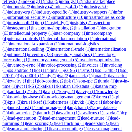
refresh
(
2
)
indexing
(
1
)
india
(
5
)
india-gst
(
2
)
india-marketplace
(
1
)
indonesia
(
2
)
industry
(
4
)
industry-4-0
(
17
)
industry-5-0
(
1
)
industry-erp
(
1
)
industry-specific
(
1
)
industry-wrappers
(
1
)
infor
(
1
)
information-security
(
2
)
infrastructure
(
10
)
infrastructure-as-code
(
1
)
infusionsoft
(
1
)
inp
(
1
)
insightly
(
1
)
insights
(
2
)
inspection
(
1
)
instagram
(
1
)
instagram-shopping
(
2
)
installation
(
1
)
integration
(
63
)
intellectual-property
(
1
)
inter-company
(
1
)
intercompany
(
4
)
internal-controls
(
1
)
internal-documentation
(
1
)
international
(
11
)
international-expansion
(
1
)
international-logistics
(
1
)
international-selling
(
2
)
international-trade
(
1
)
internationalization
(
2
)
intranet
(
1
)
inventory
(
33
)
inventory-analytics
(
1
)
inventory-
forecasting
(
1
)
inventory-management
(
5
)
inventory-optimization
(
1
)
inventory-sync
(
4
)
invoice-processing
(
2
)
invoices
(
1
)
invoicing
(
1
)
ios-android
(
1
)
iot
(
11
)
iqms
(
1
)
isa-95
(
1
)
isms
(
1
)
iso-13485
(
1
)
iso-
27001
(
3
)
iso-9001
(
1
)
italy
(
1
)
iva
(
2
)
jamstack
(
1
)
japan
(
2
)
javascript
(
1
)
jewelry
(
1
)
jit
(
1
)
job-costing
(
2
)
jpk
(
1
)
json-rpc
(
2
)
jumia
(
1
)
just-in-
time
(
1
)
jwt
(
1
)
k6
(
2
)
kafka
(
1
)
kanban
(
3
)
katana
(
1
)
katana-mrp
(
1
)
kaufland
(
2
)
kdv
(
1
)
keap
(
2
)
kenya
(
1
)
klaviyo
(
1
)
knowledge
(
1
)
knowledge-base
(
4
)
knowledge-management
(
2
)
korea
(
1
)
kpi
(
3
)
kpis
(
3
)
kra
(
1
)
ksef
(
1
)
kubernetes
(
1
)
kvkk
(
1
)
kyc
(
1
)
labor-law
(
1
)
landed-cost
(
1
)
landing-pages
(
4
)
langchain
(
3
)
large-datasets
(
1
)
latin-america
(
3
)
launch
(
1
)
law-firm
(
1
)
law-firms
(
1
)
lazada
(
1
)
lcp
(
1
)
lead-generation
(
3
)
lead-management
(
2
)
lead-nurture
(
1
)
lead-
nurturing
(
1
)
lead-scoring
(
2
)
lead-tracking
(
1
)
leadership
(
2
)
lean
(
1
)
lean-manufacturing
(
1
)
lease-accounting
(
1
)
lease-management