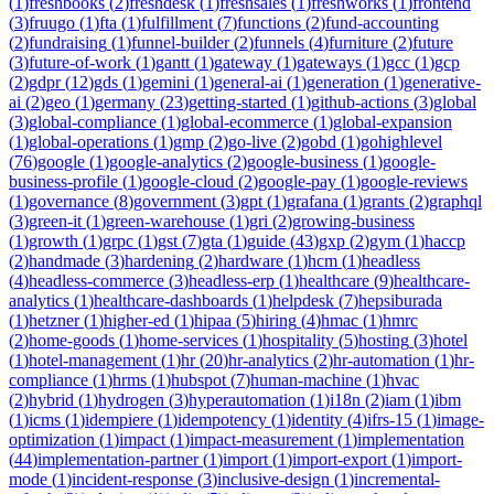
(
1
)
freshbooks
(
2
)
freshdesk
(
1
)
freshsales
(
1
)
freshworks
(
1
)
frontend
(
3
)
fruugo
(
1
)
fta
(
1
)
fulfillment
(
7
)
functions
(
2
)
fund-accounting
(
2
)
fundraising
(
1
)
funnel-builder
(
2
)
funnels
(
4
)
furniture
(
2
)
future
(
3
)
future-of-work
(
1
)
gantt
(
1
)
gateway
(
1
)
gateways
(
1
)
gcc
(
1
)
gcp
(
2
)
gdpr
(
12
)
gds
(
1
)
gemini
(
1
)
general-ai
(
1
)
generation
(
1
)
generative-
ai
(
2
)
geo
(
1
)
germany
(
23
)
getting-started
(
1
)
github-actions
(
3
)
global
(
3
)
global-compliance
(
1
)
global-ecommerce
(
1
)
global-expansion
(
1
)
global-operations
(
1
)
gmp
(
2
)
go-live
(
2
)
gobd
(
1
)
gohighlevel
(
76
)
google
(
1
)
google-analytics
(
2
)
google-business
(
1
)
google-
business-profile
(
1
)
google-cloud
(
2
)
google-pay
(
1
)
google-reviews
(
1
)
governance
(
8
)
government
(
3
)
gpt
(
1
)
grafana
(
1
)
grants
(
2
)
graphql
(
3
)
green-it
(
1
)
green-warehouse
(
1
)
gri
(
2
)
growing-business
(
1
)
growth
(
1
)
grpc
(
1
)
gst
(
7
)
gta
(
1
)
guide
(
43
)
gxp
(
2
)
gym
(
1
)
haccp
(
2
)
handmade
(
3
)
hardening
(
2
)
hardware
(
1
)
hcm
(
1
)
headless
(
4
)
headless-commerce
(
3
)
headless-erp
(
1
)
healthcare
(
9
)
healthcare-
analytics
(
1
)
healthcare-dashboards
(
1
)
helpdesk
(
7
)
hepsiburada
(
1
)
hetzner
(
1
)
higher-ed
(
1
)
hipaa
(
5
)
hiring
(
4
)
hmac
(
1
)
hmrc
(
2
)
home-goods
(
1
)
home-services
(
1
)
hospitality
(
5
)
hosting
(
3
)
hotel
(
1
)
hotel-management
(
1
)
hr
(
20
)
hr-analytics
(
2
)
hr-automation
(
1
)
hr-
compliance
(
1
)
hrms
(
1
)
hubspot
(
7
)
human-machine
(
1
)
hvac
(
2
)
hybrid
(
1
)
hydrogen
(
3
)
hyperautomation
(
1
)
i18n
(
2
)
iam
(
1
)
ibm
(
1
)
icms
(
1
)
idempiere
(
1
)
idempotency
(
1
)
identity
(
4
)
ifrs-15
(
1
)
image-
optimization
(
1
)
impact
(
1
)
impact-measurement
(
1
)
implementation
(
44
)
implementation-partner
(
1
)
import
(
1
)
import-export
(
1
)
import-
mode
(
1
)
incident-response
(
3
)
inclusive-design
(
1
)
incremental-