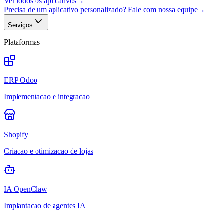
Ver todos os aplicativos
→
Precisa de um aplicativo personalizado? Fale com nossa equipe
→
Serviços
Plataformas
ERP Odoo
Implementacao e integracao
Shopify
Criacao e otimizacao de lojas
IA OpenClaw
Implantacao de agentes IA