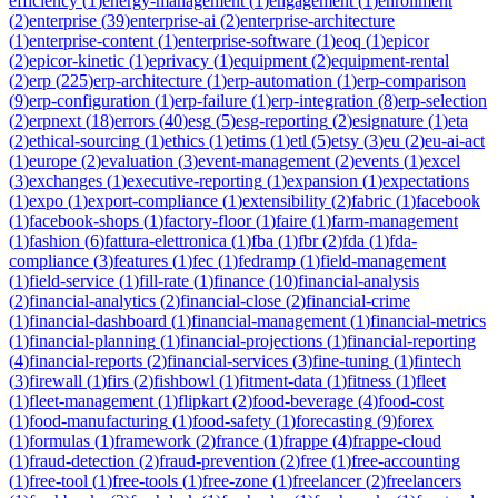
efficiency
(
1
)
energy-management
(
1
)
engagement
(
1
)
enrollment
(
2
)
enterprise
(
39
)
enterprise-ai
(
2
)
enterprise-architecture
(
1
)
enterprise-content
(
1
)
enterprise-software
(
1
)
eoq
(
1
)
epicor
(
2
)
epicor-kinetic
(
1
)
eprivacy
(
1
)
equipment
(
2
)
equipment-rental
(
2
)
erp
(
225
)
erp-architecture
(
1
)
erp-automation
(
1
)
erp-comparison
(
9
)
erp-configuration
(
1
)
erp-failure
(
1
)
erp-integration
(
8
)
erp-selection
(
2
)
erpnext
(
18
)
errors
(
40
)
esg
(
5
)
esg-reporting
(
2
)
esignature
(
1
)
eta
(
2
)
ethical-sourcing
(
1
)
ethics
(
1
)
etims
(
1
)
etl
(
5
)
etsy
(
3
)
eu
(
2
)
eu-ai-act
(
1
)
europe
(
2
)
evaluation
(
3
)
event-management
(
2
)
events
(
1
)
excel
(
3
)
exchanges
(
1
)
executive-reporting
(
1
)
expansion
(
1
)
expectations
(
1
)
expo
(
1
)
export-compliance
(
1
)
extensibility
(
2
)
fabric
(
1
)
facebook
(
1
)
facebook-shops
(
1
)
factory-floor
(
1
)
faire
(
1
)
farm-management
(
1
)
fashion
(
6
)
fattura-elettronica
(
1
)
fba
(
1
)
fbr
(
2
)
fda
(
1
)
fda-
compliance
(
3
)
features
(
1
)
fec
(
1
)
fedramp
(
1
)
field-management
(
1
)
field-service
(
1
)
fill-rate
(
1
)
finance
(
10
)
financial-analysis
(
2
)
financial-analytics
(
2
)
financial-close
(
2
)
financial-crime
(
1
)
financial-dashboard
(
1
)
financial-management
(
1
)
financial-metrics
(
1
)
financial-planning
(
1
)
financial-projections
(
1
)
financial-reporting
(
4
)
financial-reports
(
2
)
financial-services
(
3
)
fine-tuning
(
1
)
fintech
(
3
)
firewall
(
1
)
firs
(
2
)
fishbowl
(
1
)
fitment-data
(
1
)
fitness
(
1
)
fleet
(
1
)
fleet-management
(
1
)
flipkart
(
2
)
food-beverage
(
4
)
food-cost
(
1
)
food-manufacturing
(
1
)
food-safety
(
1
)
forecasting
(
9
)
forex
(
1
)
formulas
(
1
)
framework
(
2
)
france
(
1
)
frappe
(
4
)
frappe-cloud
(
1
)
fraud-detection
(
2
)
fraud-prevention
(
2
)
free
(
1
)
free-accounting
(
1
)
free-tool
(
1
)
free-tools
(
1
)
free-zone
(
1
)
freelancer
(
2
)
freelancers