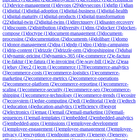
(
13
)
device-management
(
1
)
devops
(
29
)
devsecops
(
1
)
dgfip
(
1
)
dian
(
1
)
digital
(
1
)
digital-adoption
(
1
)
digital-business
(
1
)
digital-health
(
1
)
digital-maturity
(
1
)
digital-products
(
1
)
digital-transformation
(
22
)
digital-twin
(
2
)
digital-twins
(
1
)
directquery
(
1
)
disaster-recovery
(
1
)
discounts
(
2
)
distribution
(
4
)
diversity
(
1
)
dms
(
2
)
docker
(
3
)
docker-
compose
(
1
)
doctype
(
1
)
document-management
(
3
)
document-
processing
(
2
)
documentation
(
2
)
documents
(
4
)
dolibarr
(
1
)
domo
(
1
)
donor-management
(
2
)
dpa
(
1
)
dpdp
(
1
)
dpo
(
1
)
drip-campaigns
(
1
)
drip-content
(
1
)
drizzle
(
3
)
drizzle-orm
(
2
)
dropshipping
(
3
)
dubai
(
1
)
dynamic-pricing
(
3
)
dynamics-365
(
4
)
e-commerce
(
2
)
e-factura
(
1
)
e-faktur
(
1
)
e-fatura
(
1
)
e-invoicing
(
5
)
e-way-bill
(
1
)
e2e
(
2
)
eaa
(
1
)
ebay
(
3
)
ec2
(
1
)
ecm
(
1
)
ecommerce
(
178
)
ecommerce-analytics
(
3
)
ecommerce-costs
(
1
)
ecommerce-logistics
(
1
)
ecommerce-
marketing
(
2
)
ecommerce-metrics
(
2
)
ecommerce-operations
(
2
)
ecommerce-platform
(
2
)
ecommerce-reporting
(
1
)
ecommerce-
scaling
(
1
)
ecommerce-security
(
1
)
ecommerce-seo
(
3
)
ecommerce-
shipping
(
1
)
ecommerce-technology
(
1
)
ecommerce-trends
(
1
)
ecosire
(
7
)
ecosystem
(
1
)
edge-computing
(
2
)
edi
(
1
)
editorial
(
1
)
edr
(
1
)
edtech
(
1
)
education
(
4
)
education-analytics
(
1
)
efficiency
(
8
)
egypt
(
2
)
electronics
(
1
)
emag
(
1
)
email
(
2
)
email-marketing
(
10
)
email-
sequences
(
1
)
email-templates
(
1
)
embedded
(
2
)
embedded-analytics
(
5
)
embedded-apps
(
1
)
emissions
(
1
)
employee-development
(
1
)
employee-engagement
(
1
)
employee-management
(
3
)
employee-
privacy
(
1
)
encryption
(
1
)
endpoint-security
(
1
)
energy
(
3
)
energy-