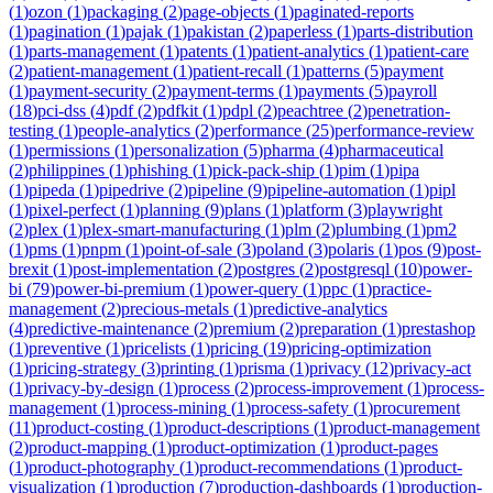
(
1
)
ozon
(
1
)
packaging
(
2
)
page-objects
(
1
)
paginated-reports
(
1
)
pagination
(
1
)
pajak
(
1
)
pakistan
(
2
)
paperless
(
1
)
parts-distribution
(
1
)
parts-management
(
1
)
patents
(
1
)
patient-analytics
(
1
)
patient-care
(
2
)
patient-management
(
1
)
patient-recall
(
1
)
patterns
(
5
)
payment
(
1
)
payment-security
(
2
)
payment-terms
(
1
)
payments
(
5
)
payroll
(
18
)
pci-dss
(
4
)
pdf
(
2
)
pdfkit
(
1
)
pdpl
(
2
)
peachtree
(
2
)
penetration-
testing
(
1
)
people-analytics
(
2
)
performance
(
25
)
performance-review
(
1
)
permissions
(
1
)
personalization
(
5
)
pharma
(
4
)
pharmaceutical
(
2
)
philippines
(
1
)
phishing
(
1
)
pick-pack-ship
(
1
)
pim
(
1
)
pipa
(
1
)
pipeda
(
1
)
pipedrive
(
2
)
pipeline
(
9
)
pipeline-automation
(
1
)
pipl
(
1
)
pixel-perfect
(
1
)
planning
(
9
)
plans
(
1
)
platform
(
3
)
playwright
(
2
)
plex
(
1
)
plex-smart-manufacturing
(
1
)
plm
(
2
)
plumbing
(
1
)
pm2
(
1
)
pms
(
1
)
pnpm
(
1
)
point-of-sale
(
3
)
poland
(
3
)
polaris
(
1
)
pos
(
9
)
post-
brexit
(
1
)
post-implementation
(
2
)
postgres
(
2
)
postgresql
(
10
)
power-
bi
(
79
)
power-bi-premium
(
1
)
power-query
(
1
)
ppc
(
1
)
practice-
management
(
2
)
precious-metals
(
1
)
predictive-analytics
(
4
)
predictive-maintenance
(
2
)
premium
(
2
)
preparation
(
1
)
prestashop
(
1
)
preventive
(
1
)
pricelists
(
1
)
pricing
(
19
)
pricing-optimization
(
1
)
pricing-strategy
(
3
)
printing
(
1
)
prisma
(
1
)
privacy
(
12
)
privacy-act
(
1
)
privacy-by-design
(
1
)
process
(
2
)
process-improvement
(
1
)
process-
management
(
1
)
process-mining
(
1
)
process-safety
(
1
)
procurement
(
11
)
product-costing
(
1
)
product-descriptions
(
1
)
product-management
(
2
)
product-mapping
(
1
)
product-optimization
(
1
)
product-pages
(
1
)
product-photography
(
1
)
product-recommendations
(
1
)
product-
visualization
(
1
)
production
(
7
)
production-dashboards
(
1
)
production-