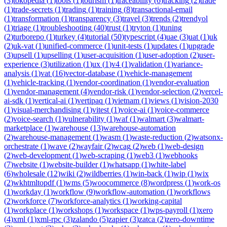
(
3
)
tokopedia
(
1
)
tools
(
1
)
tourism
(
1
)
traceability
(
6
)
tracking
(
2
)
trade
(
1
)
trade-secrets
(
1
)
trading
(
1
)
training
(
8
)
transactional-email
(
1
)
transformation
(
1
)
transparency
(
3
)
travel
(
3
)
trends
(
2
)
trendyol
(
1
)
triage
(
1
)
troubleshooting
(
40
)
trust
(
1
)
tryton
(
1
)
tuning
(
2
)
turborepo
(
1
)
turkey
(
4
)
tutorial
(
50
)
typescript
(
4
)
uae
(
3
)
uat
(
1
)
uk
(
2
)
uk-vat
(
1
)
unified-commerce
(
1
)
unit-tests
(
1
)
updates
(
1
)
upgrade
(
3
)
upsell
(
1
)
upselling
(
1
)
user-acquisition
(
1
)
user-adoption
(
2
)
user-
experience
(
3
)
utilization
(
1
)
ux
(
1
)
v4
(
1
)
validation
(
1
)
variance-
analysis
(
1
)
vat
(
16
)
vector-database
(
1
)
vehicle-management
(
1
)
vehicle-tracking
(
1
)
vendor-coordination
(
1
)
vendor-evaluation
(
1
)
vendor-management
(
4
)
vendor-risk
(
1
)
vendor-selection
(
2
)
vercel-
ai-sdk
(
1
)
vertical-ai
(
1
)
vertipaq
(
1
)
vietnam
(
1
)
views
(
1
)
vision-2030
(
1
)
visual-merchandising
(
1
)
vitest
(
1
)
voice-ai
(
1
)
voice-commerce
(
2
)
voice-search
(
1
)
vulnerability
(
1
)
waf
(
1
)
walmart
(
3
)
walmart-
marketplace
(
1
)
warehouse
(
13
)
warehouse-automation
(
2
)
warehouse-management
(
1
)
wasm
(
1
)
waste-reduction
(
2
)
watsonx-
orchestrate
(
1
)
wave
(
2
)
wayfair
(
2
)
wcag
(
2
)
web
(
1
)
web-design
(
2
)
web-development
(
1
)
web-scraping
(
1
)
web3
(
1
)
webhooks
(
7
)
website
(
1
)
website-builder
(
1
)
whatsapp
(
1
)
white-label
(
6
)
wholesale
(
12
)
wiki
(
2
)
wildberries
(
1
)
win-back
(
1
)
wip
(
1
)
wix
(
2
)
wkhtmltopdf
(
1
)
wms
(
5
)
woocommerce
(
8
)
wordpress
(
1
)
work-os
(
1
)
workday
(
1
)
workflow
(
9
)
workflow-automation
(
1
)
workflows
(
2
)
workforce
(
7
)
workforce-analytics
(
1
)
working-capital
(
1
)
workplace
(
1
)
workshops
(
1
)
workspace
(
1
)
wps-payroll
(
1
)
xero
(
4
)
xml
(
1
)
xml-rpc
(
3
)
zalando
(
5
)
zapier
(
3
)
zatca
(
2
)
zero-downtime