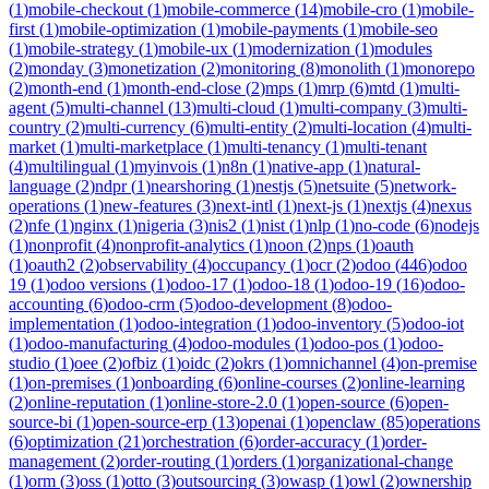
(
1
)
mobile-checkout
(
1
)
mobile-commerce
(
14
)
mobile-cro
(
1
)
mobile-
first
(
1
)
mobile-optimization
(
1
)
mobile-payments
(
1
)
mobile-seo
(
1
)
mobile-strategy
(
1
)
mobile-ux
(
1
)
modernization
(
1
)
modules
(
2
)
monday
(
3
)
monetization
(
2
)
monitoring
(
8
)
monolith
(
1
)
monorepo
(
2
)
month-end
(
1
)
month-end-close
(
2
)
mps
(
1
)
mrp
(
6
)
mtd
(
1
)
multi-
agent
(
5
)
multi-channel
(
13
)
multi-cloud
(
1
)
multi-company
(
3
)
multi-
country
(
2
)
multi-currency
(
6
)
multi-entity
(
2
)
multi-location
(
4
)
multi-
market
(
1
)
multi-marketplace
(
1
)
multi-tenancy
(
1
)
multi-tenant
(
4
)
multilingual
(
1
)
myinvois
(
1
)
n8n
(
1
)
native-app
(
1
)
natural-
language
(
2
)
ndpr
(
1
)
nearshoring
(
1
)
nestjs
(
5
)
netsuite
(
5
)
network-
operations
(
1
)
new-features
(
3
)
next-intl
(
1
)
next-js
(
1
)
nextjs
(
4
)
nexus
(
2
)
nfe
(
1
)
nginx
(
1
)
nigeria
(
3
)
nis2
(
1
)
nist
(
1
)
nlp
(
1
)
no-code
(
6
)
nodejs
(
1
)
nonprofit
(
4
)
nonprofit-analytics
(
1
)
noon
(
2
)
nps
(
1
)
oauth
(
1
)
oauth2
(
2
)
observability
(
4
)
occupancy
(
1
)
ocr
(
2
)
odoo
(
446
)
odoo
19
(
1
)
odoo versions
(
1
)
odoo-17
(
1
)
odoo-18
(
1
)
odoo-19
(
16
)
odoo-
accounting
(
6
)
odoo-crm
(
5
)
odoo-development
(
8
)
odoo-
implementation
(
1
)
odoo-integration
(
1
)
odoo-inventory
(
5
)
odoo-iot
(
1
)
odoo-manufacturing
(
4
)
odoo-modules
(
1
)
odoo-pos
(
1
)
odoo-
studio
(
1
)
oee
(
2
)
ofbiz
(
1
)
oidc
(
2
)
okrs
(
1
)
omnichannel
(
4
)
on-premise
(
1
)
on-premises
(
1
)
onboarding
(
6
)
online-courses
(
2
)
online-learning
(
2
)
online-reputation
(
1
)
online-store-2.0
(
1
)
open-source
(
6
)
open-
source-bi
(
1
)
open-source-erp
(
13
)
openai
(
1
)
openclaw
(
85
)
operations
(
6
)
optimization
(
21
)
orchestration
(
6
)
order-accuracy
(
1
)
order-
management
(
2
)
order-routing
(
1
)
orders
(
1
)
organizational-change
(
1
)
orm
(
3
)
oss
(
1
)
otto
(
3
)
outsourcing
(
3
)
owasp
(
1
)
owl
(
2
)
ownership