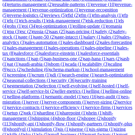
(
4
)
returns-management
(
2
)
reusable-patterns
(
1
)
revenue
(
10
)
revenue-
management
(
1
)
revenue-optimization
(
1
)
revenue-recognition
(
5
)
reverse-logistics
(
2
)
reviews
(
5
)
rfid
(
2
)
rfm
(
1
)
rfm-analysis
(
1
)
rfp
(
1
)
rfq
(
1
)
rich-results
(
1
)
risk-management
(
7
)
risk-reduction
(
1
)
rls
(
4
)
rohs
(
1
)
roi
(
34
)
roi-optimization
(
1
)
rolling-update
(
1
)
romania
(
1
)
rpa
(
3
)
rsc
(
2
)
russia
(
2
)
saas
(
25
)
saas-pricing
(
1
)
safety
(
2
)
safety-
stock
(
1
)
sage
(
1
)
sage-50
(
2
)
sage-intacct
(
1
)
salary
(
1
)
sales
(
19
)
sales-
analytics
(
3
)
sales-automation
(
1
)
sales-dashboard
(
2
)
sales-forecasting
(
1
)
sales-management
(
1
)
sales-operations
(
1
)
sales-pipeline
(
1
)
sales-
tax
(
8
)
salesforce
(
5
)
salesforce-einstein
(
1
)
salesforce-essentials
(
1
)
sanctions
(
1
)
sap
(
5
)
sap-business-one
(
2
)
sap-hana
(
1
)
sars
(
2
)
sasb
(
1
)
sat
(
1
)
saudi-arabia
(
3
)
sbom
(
1
)
scada
(
1
)
scalability
(
3
)
scaling
(
9
)
sccs
(
2
)
scheduling
(
6
)
schema-markup
(
1
)
school-management
(
1
)
screening
(
1
)
scrum
(
1
)
sdi
(
1
)
search-engine
(
1
)
search-optimization
(
2
)
seasonal-collections
(
1
)
security
(
36
)
security-training
(
1
)
segmentation
(
2
)
selection
(
1
)
self-evolving
(
1
)
self-hosted
(
1
)
self-
service
(
2
)
self-service-bi
(
2
)
seller-metrics
(
1
)
selling
(
1
)
selling-online
(
1
)
selling-platforms
(
1
)
semantic-model
(
1
)
seo
(
16
)
seo-audit
(
1
)
seo-
migration
(
1
)
server
(
1
)
server-components
(
1
)
server-sizing
(
2
)
service
(
1
)
service-contracts
(
1
)
service-efficiency
(
1
)
service-firms
(
1
)
services
(
1
)
setup
(
2
)
sgk
(
1
)
sharding
(
1
)
sharepoint
(
1
)
shein
(
1
)
shift-
management
(
3
)
shipping
(
4
)
shop-floor
(
2
)
shopee
(
2
)
shopify
(
113
)
shopify-api
(
1
)
shopify-flow
(
1
)
shopify-partners
(
1
)
shopify-plus
(
8
)
shopifyql
(
1
)
simulation
(
3
)
sis
(
1
)
sisense
(
1
)
six-sigma
(
1
)
sizing
(
1
)
skills
(
4
)
sku
(
1
)
sla
(
5
)
small-business
(
10
)
smart-factory
(
1
)
smart-