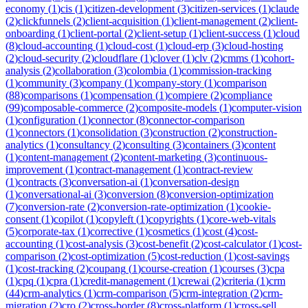
economy
(
1
)
cis
(
1
)
citizen-development
(
3
)
citizen-services
(
1
)
claude
(
2
)
clickfunnels
(
2
)
client-acquisition
(
1
)
client-management
(
2
)
client-
onboarding
(
1
)
client-portal
(
2
)
client-setup
(
1
)
client-success
(
1
)
cloud
(
8
)
cloud-accounting
(
1
)
cloud-cost
(
1
)
cloud-erp
(
3
)
cloud-hosting
(
2
)
cloud-security
(
2
)
cloudflare
(
1
)
clover
(
1
)
clv
(
2
)
cmms
(
1
)
cohort-
analysis
(
2
)
collaboration
(
3
)
colombia
(
1
)
commission-tracking
(
1
)
community
(
3
)
company
(
1
)
company-story
(
1
)
comparison
(
88
)
comparisons
(
1
)
compensation
(
1
)
compiere
(
2
)
compliance
(
99
)
composable-commerce
(
2
)
composite-models
(
1
)
computer-vision
(
1
)
configuration
(
1
)
connector
(
8
)
connector-comparison
(
1
)
connectors
(
1
)
consolidation
(
3
)
construction
(
2
)
construction-
analytics
(
1
)
consultancy
(
2
)
consulting
(
3
)
containers
(
3
)
content
(
1
)
content-management
(
2
)
content-marketing
(
3
)
continuous-
improvement
(
1
)
contract-management
(
1
)
contract-review
(
1
)
contracts
(
3
)
conversation-ai
(
1
)
conversation-design
(
1
)
conversational-ai
(
3
)
conversion
(
8
)
conversion-optimization
(
7
)
conversion-rate
(
2
)
conversion-rate-optimization
(
1
)
cookie-
consent
(
1
)
copilot
(
1
)
copyleft
(
1
)
copyrights
(
1
)
core-web-vitals
(
5
)
corporate-tax
(
1
)
corrective
(
1
)
cosmetics
(
1
)
cost
(
4
)
cost-
accounting
(
1
)
cost-analysis
(
3
)
cost-benefit
(
2
)
cost-calculator
(
1
)
cost-
comparison
(
2
)
cost-optimization
(
5
)
cost-reduction
(
1
)
cost-savings
(
1
)
cost-tracking
(
2
)
coupang
(
1
)
course-creation
(
1
)
courses
(
3
)
cpa
(
1
)
cpq
(
1
)
cpra
(
1
)
credit-management
(
1
)
crewai
(
2
)
criteria
(
1
)
crm
(
44
)
crm-analytics
(
1
)
crm-comparison
(
5
)
crm-integration
(
2
)
crm-
migration
(
2
)
cro
(
2
)
cross-border
(
8
)
cross-platform
(
1
)
cross-sell