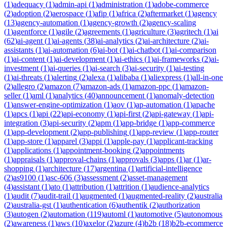
(
1
)
adequacy
(
1
)
admin-api
(
1
)
administration
(
1
)
adobe-commerce
(
2
)
adoption
(
2
)
aerospace
(
1
)
afip
(
1
)
africa
(
2
)
aftermarket
(
1
)
agency
(
13
)
agency-automation
(
1
)
agency-growth
(
2
)
agency-scaling
(
1
)
agentforce
(
1
)
agile
(
2
)
agreements
(
1
)
agriculture
(
3
)
agritech
(
1
)
ai
(
62
)
ai-agent
(
1
)
ai-agents
(
38
)
ai-analytics
(
2
)
ai-architecture
(
2
)
ai-
assistants
(
1
)
ai-automation
(
6
)
ai-bot
(
1
)
ai-chatbot
(
1
)
ai-comparison
(
1
)
ai-content
(
1
)
ai-development
(
1
)
ai-ethics
(
1
)
ai-frameworks
(
2
)
ai-
investment
(
1
)
ai-queries
(
1
)
ai-search
(
3
)
ai-security
(
1
)
ai-testing
(
1
)
ai-threats
(
1
)
alerting
(
2
)
alexa
(
1
)
alibaba
(
1
)
aliexpress
(
1
)
all-in-one
(
2
)
allegro
(
2
)
amazon
(
7
)
amazon-ads
(
1
)
amazon-ppc
(
1
)
amazon-
seller
(
1
)
aml
(
1
)
analytics
(
40
)
announcement
(
1
)
anomaly-detection
(
1
)
answer-engine-optimization
(
1
)
aov
(
1
)
ap-automation
(
1
)
apache
(
1
)
apcs
(
1
)
api
(
22
)
api-economy
(
1
)
api-first
(
2
)
api-gateway
(
1
)
api-
integration
(
3
)
api-security
(
2
)
apm
(
1
)
app-bridge
(
1
)
app-commerce
(
1
)
app-development
(
2
)
app-publishing
(
1
)
app-review
(
1
)
app-router
(
1
)
app-store
(
1
)
apparel
(
3
)
appi
(
1
)
apple-pay
(
1
)
applicant-tracking
(
1
)
applications
(
1
)
appointment-booking
(
2
)
appointments
(
1
)
appraisals
(
1
)
approval-chains
(
1
)
approvals
(
3
)
apps
(
1
)
ar
(
1
)
ar-
shopping
(
1
)
architecture
(
17
)
argentina
(
1
)
artificial-intelligence
(
2
)
as9100
(
1
)
asc-606
(
3
)
assessment
(
2
)
asset-management
(
4
)
assistant
(
1
)
ato
(
1
)
attribution
(
1
)
attrition
(
1
)
audience-analytics
(
1
)
audit
(
7
)
audit-trail
(
1
)
augmented
(
1
)
augmented-reality
(
2
)
australia
(
2
)
australia-gst
(
1
)
authentication
(
6
)
authentik
(
2
)
authorization
(
3
)
autogen
(
2
)
automation
(
119
)
automl
(
1
)
automotive
(
5
)
autonomous
(
2
)
awareness
(
1
)
aws
(
10
)
axelor
(
2
)
azure
(
4
)
b2b
(
18
)
b2b-ecommerce