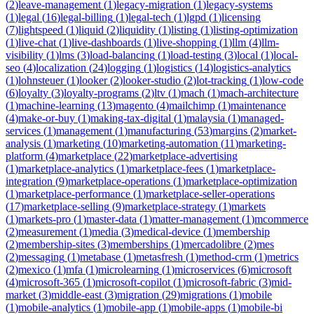
(
2
)
leave-management
(
1
)
legacy-migration
(
1
)
legacy-systems
(
1
)
legal
(
16
)
legal-billing
(
1
)
legal-tech
(
1
)
lgpd
(
1
)
licensing
(
7
)
lightspeed
(
1
)
liquid
(
2
)
liquidity
(
1
)
listing
(
1
)
listing-optimization
(
1
)
live-chat
(
1
)
live-dashboards
(
1
)
live-shopping
(
1
)
llm
(
4
)
llm-
visibility
(
1
)
lms
(
3
)
load-balancing
(
1
)
load-testing
(
3
)
local
(
1
)
local-
seo
(
4
)
localization
(
24
)
logging
(
1
)
logistics
(
14
)
logistics-analytics
(
1
)
lohnsteuer
(
1
)
looker
(
2
)
looker-studio
(
2
)
lot-tracking
(
1
)
low-code
(
6
)
loyalty
(
3
)
loyalty-programs
(
2
)
ltv
(
1
)
mach
(
1
)
mach-architecture
(
1
)
machine-learning
(
13
)
magento
(
4
)
mailchimp
(
1
)
maintenance
(
4
)
make-or-buy
(
1
)
making-tax-digital
(
1
)
malaysia
(
1
)
managed-
services
(
1
)
management
(
1
)
manufacturing
(
53
)
margins
(
2
)
market-
analysis
(
1
)
marketing
(
10
)
marketing-automation
(
11
)
marketing-
platform
(
4
)
marketplace
(
22
)
marketplace-advertising
(
1
)
marketplace-analytics
(
1
)
marketplace-fees
(
1
)
marketplace-
integration
(
9
)
marketplace-operations
(
1
)
marketplace-optimization
(
1
)
marketplace-performance
(
1
)
marketplace-seller-operations
(
17
)
marketplace-selling
(
9
)
marketplace-strategy
(
1
)
markets
(
1
)
markets-pro
(
1
)
master-data
(
1
)
matter-management
(
1
)
mcommerce
(
2
)
measurement
(
1
)
media
(
3
)
medical-device
(
1
)
membership
(
2
)
membership-sites
(
3
)
memberships
(
1
)
mercadolibre
(
2
)
mes
(
2
)
messaging
(
1
)
metabase
(
1
)
metasfresh
(
1
)
method-crm
(
1
)
metrics
(
2
)
mexico
(
1
)
mfa
(
1
)
microlearning
(
1
)
microservices
(
6
)
microsoft
(
4
)
microsoft-365
(
1
)
microsoft-copilot
(
1
)
microsoft-fabric
(
3
)
mid-
market
(
3
)
middle-east
(
3
)
migration
(
29
)
migrations
(
1
)
mobile
(
1
)
mobile-analytics
(
1
)
mobile-app
(
1
)
mobile-apps
(
1
)
mobile-bi