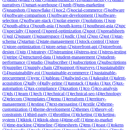
narratives
(
1
)
smart-warehouse
(
1
)
smb
(
9
)
sms-marketing
(
5
)
snapshots
(
1
)
snowflake
(
1
)
soc2
(
5
)
social-commerce
(
5
)
software
(
4
)
software-comparison
(
1
)
software-development
(
1
)
software-
selection
(
2
)
software-stack
(
1
)
solar-energy
(
1
)
solutions
(
1
)
sop
(
2
)
south-africa
(
3
)
south-asia
(
1
)
south-korea
(
1
)
southeast-asia
(
2
)
spc
(
1
)
specialty
(
1
)
speed
(
1
)
speed-optimization
(
2
)
spot
(
1
)
spreadsheets
(
1
)
sql
(
2
)
square
(
1
)
squarespace
(
1
)
ssdlc
(
1
)
ssl
(
2
)
sso
(
2
)
sst
(
1
)
star-
schema
(
2
)
startup
(
2
)
state-management
(
1
)
stock-control
(
1
)
store
(
1
)
store-optimization
(
1
)
store-setup
(
2
)
storefront-api
(
3
)
storefront-
design
(
1
)
stp
(
1
)
strategy
(
35
)
streaming
(
4
)
stress-test
(
1
)
stress-testing
(
1
)
stripe
(
2
)
structured-data
(
1
)
student-management
(
2
)
student-
performance
(
1
)
studio
(
3
)
subscriber
(
1
)
subscription
(
2
)
subscriptions
(
6
)
supplier
(
1
)
supply-chain
(
28
)
support
(
6
)
surveys
(
1
)
sustainability
(
14
)
sustainability-roi
(
1
)
sustainable-ecommerce
(
1
)
sustainable-
procurement
(
1
)
sync
(
1
)
tableau
(
3
)
tailwind-css
(
1
)
takealot
(
1
)
talent-
acquisition
(
2
)
tally
(
4
)
tally-prime
(
1
)
tanstack
(
1
)
tasks
(
1
)
tax
(
5
)
tax-
automation
(
2
)
tax-compliance
(
3
)
taxation
(
1
)
tco
(
5
)
tco-analysis
(
1
)
tds
(
1
)
team
(
1
)
tech
(
1
)
technical
(
1
)
technical-seo
(
4
)
technology
(
2
)
telecom
(
3
)
templates
(
3
)
temu
(
1
)
terraform
(
1
)
territory-
management
(
1
)
testing
(
7
)
text-messaging
(
1
)
textile
(
2
)
theme-
customization
(
1
)
theme-development
(
2
)
themes
(
1
)
theory-of-
constraints
(
1
)
third-party
(
1
)
throttling
(
1
)
ticketing
(
1
)
ticketing-
system
(
1
)
tiktok
(
1
)
tiktok-shop
(
4
)
time-off
(
1
)
time-to-market
(
1
)
time-tracking
(
2
)
timeline
(
5
)
timesheets
(
2
)
tms
(
1
)
toast
(
1
)
tokens