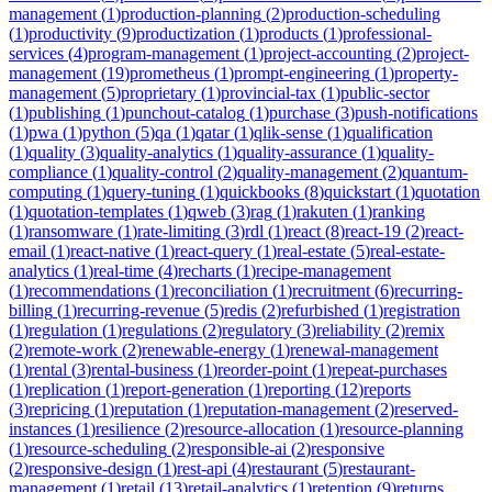
management
(
1
)
production-planning
(
2
)
production-scheduling
(
1
)
productivity
(
9
)
productization
(
1
)
products
(
1
)
professional-
services
(
4
)
program-management
(
1
)
project-accounting
(
2
)
project-
management
(
19
)
prometheus
(
1
)
prompt-engineering
(
1
)
property-
management
(
5
)
proprietary
(
1
)
provincial-tax
(
1
)
public-sector
(
1
)
publishing
(
1
)
punchout-catalog
(
1
)
purchase
(
3
)
push-notifications
(
1
)
pwa
(
1
)
python
(
5
)
qa
(
1
)
qatar
(
1
)
qlik-sense
(
1
)
qualification
(
1
)
quality
(
3
)
quality-analytics
(
1
)
quality-assurance
(
1
)
quality-
compliance
(
1
)
quality-control
(
2
)
quality-management
(
2
)
quantum-
computing
(
1
)
query-tuning
(
1
)
quickbooks
(
8
)
quickstart
(
1
)
quotation
(
1
)
quotation-templates
(
1
)
qweb
(
3
)
rag
(
1
)
rakuten
(
1
)
ranking
(
1
)
ransomware
(
1
)
rate-limiting
(
3
)
rdl
(
1
)
react
(
8
)
react-19
(
2
)
react-
email
(
1
)
react-native
(
1
)
react-query
(
1
)
real-estate
(
5
)
real-estate-
analytics
(
1
)
real-time
(
4
)
recharts
(
1
)
recipe-management
(
1
)
recommendations
(
1
)
reconciliation
(
1
)
recruitment
(
6
)
recurring-
billing
(
1
)
recurring-revenue
(
5
)
redis
(
2
)
refurbished
(
1
)
registration
(
1
)
regulation
(
1
)
regulations
(
2
)
regulatory
(
3
)
reliability
(
2
)
remix
(
2
)
remote-work
(
2
)
renewable-energy
(
1
)
renewal-management
(
1
)
rental
(
3
)
rental-business
(
1
)
reorder-point
(
1
)
repeat-purchases
(
1
)
replication
(
1
)
report-generation
(
1
)
reporting
(
12
)
reports
(
3
)
repricing
(
1
)
reputation
(
1
)
reputation-management
(
2
)
reserved-
instances
(
1
)
resilience
(
2
)
resource-allocation
(
1
)
resource-planning
(
1
)
resource-scheduling
(
2
)
responsible-ai
(
2
)
responsive
(
2
)
responsive-design
(
1
)
rest-api
(
4
)
restaurant
(
5
)
restaurant-
management
(
1
)
retail
(
13
)
retail-analytics
(
1
)
retention
(
9
)
returns