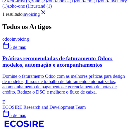
(
2
)
zero-trust
(
3
)
zoho
(
2
)
zoho-books
(
1
)
zoho-crm
(
1
)
zoho-inventory
(
1
)
zoho-one
(
1
)
zustand
(
1
)
1 resultado
invoicing
Todos os Artigos
odoo
invoicing
5 de mar.
Práticas recomendadas de faturamento Odoo:
modelos, automação e acompanhamentos
Domine o faturamento Odoo com as melhores práticas para design
de modelos, fluxos de trabalho de faturamento automatizados,
acompanhamento de pagamentos e gerenciamento de notas de
crédito. Reduza o DSO e melhore o fluxo de caixa.
E
ECOSIRE Research and Development Team
5 de mar.