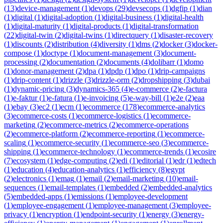
(
13
)
device-management
(
1
)
devops
(
29
)
devsecops
(
1
)
dgfip
(
1
)
dian
(
1
)
digital
(
1
)
digital-adoption
(
1
)
digital-business
(
1
)
digital-health
(
1
)
digital-maturity
(
1
)
digital-products
(
1
)
digital-transformation
(
22
)
digital-twin
(
2
)
digital-twins
(
1
)
directquery
(
1
)
disaster-recovery
(
1
)
discounts
(
2
)
distribution
(
4
)
diversity
(
1
)
dms
(
2
)
docker
(
3
)
docker-
compose
(
1
)
doctype
(
1
)
document-management
(
3
)
document-
processing
(
2
)
documentation
(
2
)
documents
(
4
)
dolibarr
(
1
)
domo
(
1
)
donor-management
(
2
)
dpa
(
1
)
dpdp
(
1
)
dpo
(
1
)
drip-campaigns
(
1
)
drip-content
(
1
)
drizzle
(
3
)
drizzle-orm
(
2
)
dropshipping
(
3
)
dubai
(
1
)
dynamic-pricing
(
3
)
dynamics-365
(
4
)
e-commerce
(
2
)
e-factura
(
1
)
e-faktur
(
1
)
e-fatura
(
1
)
e-invoicing
(
5
)
e-way-bill
(
1
)
e2e
(
2
)
eaa
(
1
)
ebay
(
3
)
ec2
(
1
)
ecm
(
1
)
ecommerce
(
178
)
ecommerce-analytics
(
3
)
ecommerce-costs
(
1
)
ecommerce-logistics
(
1
)
ecommerce-
marketing
(
2
)
ecommerce-metrics
(
2
)
ecommerce-operations
(
2
)
ecommerce-platform
(
2
)
ecommerce-reporting
(
1
)
ecommerce-
scaling
(
1
)
ecommerce-security
(
1
)
ecommerce-seo
(
3
)
ecommerce-
shipping
(
1
)
ecommerce-technology
(
1
)
ecommerce-trends
(
1
)
ecosire
(
7
)
ecosystem
(
1
)
edge-computing
(
2
)
edi
(
1
)
editorial
(
1
)
edr
(
1
)
edtech
(
1
)
education
(
4
)
education-analytics
(
1
)
efficiency
(
8
)
egypt
(
2
)
electronics
(
1
)
emag
(
1
)
email
(
2
)
email-marketing
(
10
)
email-
sequences
(
1
)
email-templates
(
1
)
embedded
(
2
)
embedded-analytics
(
5
)
embedded-apps
(
1
)
emissions
(
1
)
employee-development
(
1
)
employee-engagement
(
1
)
employee-management
(
3
)
employee-
privacy
(
1
)
encryption
(
1
)
endpoint-security
(
1
)
energy
(
3
)
energy-