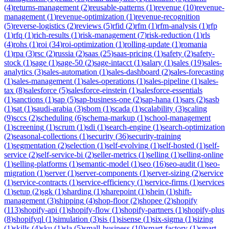
(
4
)
returns-management
(
2
)
reusable-patterns
(
1
)
revenue
(
10
)
revenue-
management
(
1
)
revenue-optimization
(
1
)
revenue-recognition
(
5
)
reverse-logistics
(
2
)
reviews
(
5
)
rfid
(
2
)
rfm
(
1
)
rfm-analysis
(
1
)
rfp
(
1
)
rfq
(
1
)
rich-results
(
1
)
risk-management
(
7
)
risk-reduction
(
1
)
rls
(
4
)
rohs
(
1
)
roi
(
34
)
roi-optimization
(
1
)
rolling-update
(
1
)
romania
(
1
)
rpa
(
3
)
rsc
(
2
)
russia
(
2
)
saas
(
25
)
saas-pricing
(
1
)
safety
(
2
)
safety-
stock
(
1
)
sage
(
1
)
sage-50
(
2
)
sage-intacct
(
1
)
salary
(
1
)
sales
(
19
)
sales-
analytics
(
3
)
sales-automation
(
1
)
sales-dashboard
(
2
)
sales-forecasting
(
1
)
sales-management
(
1
)
sales-operations
(
1
)
sales-pipeline
(
1
)
sales-
tax
(
8
)
salesforce
(
5
)
salesforce-einstein
(
1
)
salesforce-essentials
(
1
)
sanctions
(
1
)
sap
(
5
)
sap-business-one
(
2
)
sap-hana
(
1
)
sars
(
2
)
sasb
(
1
)
sat
(
1
)
saudi-arabia
(
3
)
sbom
(
1
)
scada
(
1
)
scalability
(
3
)
scaling
(
9
)
sccs
(
2
)
scheduling
(
6
)
schema-markup
(
1
)
school-management
(
1
)
screening
(
1
)
scrum
(
1
)
sdi
(
1
)
search-engine
(
1
)
search-optimization
(
2
)
seasonal-collections
(
1
)
security
(
36
)
security-training
(
1
)
segmentation
(
2
)
selection
(
1
)
self-evolving
(
1
)
self-hosted
(
1
)
self-
service
(
2
)
self-service-bi
(
2
)
seller-metrics
(
1
)
selling
(
1
)
selling-online
(
1
)
selling-platforms
(
1
)
semantic-model
(
1
)
seo
(
16
)
seo-audit
(
1
)
seo-
migration
(
1
)
server
(
1
)
server-components
(
1
)
server-sizing
(
2
)
service
(
1
)
service-contracts
(
1
)
service-efficiency
(
1
)
service-firms
(
1
)
services
(
1
)
setup
(
2
)
sgk
(
1
)
sharding
(
1
)
sharepoint
(
1
)
shein
(
1
)
shift-
management
(
3
)
shipping
(
4
)
shop-floor
(
2
)
shopee
(
2
)
shopify
(
113
)
shopify-api
(
1
)
shopify-flow
(
1
)
shopify-partners
(
1
)
shopify-plus
(
8
)
shopifyql
(
1
)
simulation
(
3
)
sis
(
1
)
sisense
(
1
)
six-sigma
(
1
)
sizing
(
1
)
skills
(
4
)
sku
(
1
)
sla
(
5
)
small-business
(
10
)
smart-factory
(
1
)
smart-