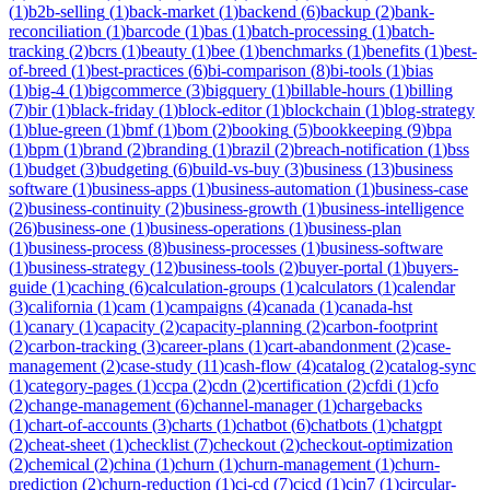
(
1
)
b2b-selling
(
1
)
back-market
(
1
)
backend
(
6
)
backup
(
2
)
bank-
reconciliation
(
1
)
barcode
(
1
)
bas
(
1
)
batch-processing
(
1
)
batch-
tracking
(
2
)
bcrs
(
1
)
beauty
(
1
)
bee
(
1
)
benchmarks
(
1
)
benefits
(
1
)
best-
of-breed
(
1
)
best-practices
(
6
)
bi-comparison
(
8
)
bi-tools
(
1
)
bias
(
1
)
big-4
(
1
)
bigcommerce
(
3
)
bigquery
(
1
)
billable-hours
(
1
)
billing
(
7
)
bir
(
1
)
black-friday
(
1
)
block-editor
(
1
)
blockchain
(
1
)
blog-strategy
(
1
)
blue-green
(
1
)
bmf
(
1
)
bom
(
2
)
booking
(
5
)
bookkeeping
(
9
)
bpa
(
1
)
bpm
(
1
)
brand
(
2
)
branding
(
1
)
brazil
(
2
)
breach-notification
(
1
)
bss
(
1
)
budget
(
3
)
budgeting
(
6
)
build-vs-buy
(
3
)
business
(
13
)
business
software
(
1
)
business-apps
(
1
)
business-automation
(
1
)
business-case
(
2
)
business-continuity
(
2
)
business-growth
(
1
)
business-intelligence
(
26
)
business-one
(
1
)
business-operations
(
1
)
business-plan
(
1
)
business-process
(
8
)
business-processes
(
1
)
business-software
(
1
)
business-strategy
(
12
)
business-tools
(
2
)
buyer-portal
(
1
)
buyers-
guide
(
1
)
caching
(
6
)
calculation-groups
(
1
)
calculators
(
1
)
calendar
(
3
)
california
(
1
)
cam
(
1
)
campaigns
(
4
)
canada
(
1
)
canada-hst
(
1
)
canary
(
1
)
capacity
(
2
)
capacity-planning
(
2
)
carbon-footprint
(
2
)
carbon-tracking
(
3
)
career-plans
(
1
)
cart-abandonment
(
2
)
case-
management
(
2
)
case-study
(
11
)
cash-flow
(
4
)
catalog
(
2
)
catalog-sync
(
1
)
category-pages
(
1
)
ccpa
(
2
)
cdn
(
2
)
certification
(
2
)
cfdi
(
1
)
cfo
(
2
)
change-management
(
6
)
channel-manager
(
1
)
chargebacks
(
1
)
chart-of-accounts
(
3
)
charts
(
1
)
chatbot
(
6
)
chatbots
(
1
)
chatgpt
(
2
)
cheat-sheet
(
1
)
checklist
(
7
)
checkout
(
2
)
checkout-optimization
(
2
)
chemical
(
2
)
china
(
1
)
churn
(
1
)
churn-management
(
1
)
churn-
prediction
(
2
)
churn-reduction
(
1
)
ci-cd
(
7
)
cicd
(
1
)
cin7
(
1
)
circular-