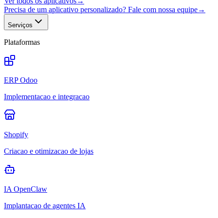
Ver todos os aplicativos
→
Precisa de um aplicativo personalizado? Fale com nossa equipe
→
Serviços
Plataformas
ERP Odoo
Implementacao e integracao
Shopify
Criacao e otimizacao de lojas
IA OpenClaw
Implantacao de agentes IA