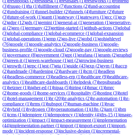
(
1
)
freshbooks
(
2
)
freshdesk
(
1
)
freshsales
(
1
)
freshworks
(
1
)
frontend
(
3
)
fruugo
(
1
)
fta
(
1
)
fulfillment
(
7
)
functions
(
2
)
fund-accounting
(
2
)
fundraising
(
1
)
funnel-builder
(
2
)
funnels
(
4
)
furniture
(
2
)
future
(
3
)
future-of-work
(
1
)
gantt
(
1
)
gateway
(
1
)
gateways
(
1
)
gcc
(
1
)
gcp
(
2
)
gdpr
(
12
)
gds
(
1
)
gemini
(
1
)
general-ai
(
1
)
generation
(
1
)
generative-
ai
(
2
)
geo
(
1
)
germany
(
23
)
getting-started
(
1
)
github-actions
(
3
)
global
(
3
)
global-compliance
(
1
)
global-ecommerce
(
1
)
global-expansion
(
1
)
global-operations
(
1
)
gmp
(
2
)
go-live
(
2
)
gobd
(
1
)
gohighlevel
(
76
)
google
(
1
)
google-analytics
(
2
)
google-business
(
1
)
google-
business-profile
(
1
)
google-cloud
(
2
)
google-pay
(
1
)
google-reviews
(
1
)
governance
(
8
)
government
(
3
)
gpt
(
1
)
grafana
(
1
)
grants
(
2
)
graphql
(
3
)
green-it
(
1
)
green-warehouse
(
1
)
gri
(
2
)
growing-business
(
1
)
growth
(
1
)
grpc
(
1
)
gst
(
7
)
gta
(
1
)
guide
(
43
)
gxp
(
2
)
gym
(
1
)
haccp
(
2
)
handmade
(
3
)
hardening
(
2
)
hardware
(
1
)
hcm
(
1
)
headless
(
4
)
headless-commerce
(
3
)
headless-erp
(
1
)
healthcare
(
9
)
healthcare-
analytics
(
1
)
healthcare-dashboards
(
1
)
helpdesk
(
7
)
hepsiburada
(
1
)
hetzner
(
1
)
higher-ed
(
1
)
hipaa
(
5
)
hiring
(
4
)
hmac
(
1
)
hmrc
(
2
)
home-goods
(
1
)
home-services
(
1
)
hospitality
(
5
)
hosting
(
3
)
hotel
(
1
)
hotel-management
(
1
)
hr
(
20
)
hr-analytics
(
2
)
hr-automation
(
1
)
hr-
compliance
(
1
)
hrms
(
1
)
hubspot
(
7
)
human-machine
(
1
)
hvac
(
2
)
hybrid
(
1
)
hydrogen
(
3
)
hyperautomation
(
1
)
i18n
(
2
)
iam
(
1
)
ibm
(
1
)
icms
(
1
)
idempiere
(
1
)
idempotency
(
1
)
identity
(
4
)
ifrs-15
(
1
)
image-
optimization
(
1
)
impact
(
1
)
impact-measurement
(
1
)
implementation
(
44
)
implementation-partner
(
1
)
import
(
1
)
import-export
(
1
)
import-
mode
(
1
)
incident-response
(
3
)
inclusive-design
(
1
)
incremental-