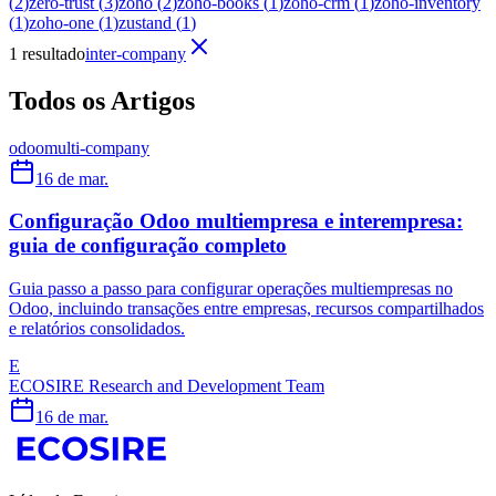
(
2
)
zero-trust
(
3
)
zoho
(
2
)
zoho-books
(
1
)
zoho-crm
(
1
)
zoho-inventory
(
1
)
zoho-one
(
1
)
zustand
(
1
)
1 resultado
inter-company
Todos os Artigos
odoo
multi-company
16 de mar.
Configuração Odoo multiempresa e interempresa:
guia de configuração completo
Guia passo a passo para configurar operações multiempresas no
Odoo, incluindo transações entre empresas, recursos compartilhados
e relatórios consolidados.
E
ECOSIRE Research and Development Team
16 de mar.