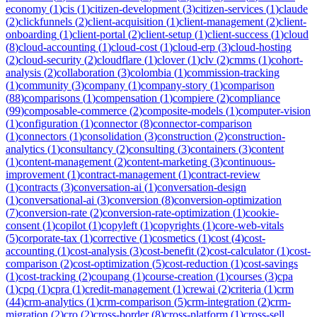
economy
(
1
)
cis
(
1
)
citizen-development
(
3
)
citizen-services
(
1
)
claude
(
2
)
clickfunnels
(
2
)
client-acquisition
(
1
)
client-management
(
2
)
client-
onboarding
(
1
)
client-portal
(
2
)
client-setup
(
1
)
client-success
(
1
)
cloud
(
8
)
cloud-accounting
(
1
)
cloud-cost
(
1
)
cloud-erp
(
3
)
cloud-hosting
(
2
)
cloud-security
(
2
)
cloudflare
(
1
)
clover
(
1
)
clv
(
2
)
cmms
(
1
)
cohort-
analysis
(
2
)
collaboration
(
3
)
colombia
(
1
)
commission-tracking
(
1
)
community
(
3
)
company
(
1
)
company-story
(
1
)
comparison
(
88
)
comparisons
(
1
)
compensation
(
1
)
compiere
(
2
)
compliance
(
99
)
composable-commerce
(
2
)
composite-models
(
1
)
computer-vision
(
1
)
configuration
(
1
)
connector
(
8
)
connector-comparison
(
1
)
connectors
(
1
)
consolidation
(
3
)
construction
(
2
)
construction-
analytics
(
1
)
consultancy
(
2
)
consulting
(
3
)
containers
(
3
)
content
(
1
)
content-management
(
2
)
content-marketing
(
3
)
continuous-
improvement
(
1
)
contract-management
(
1
)
contract-review
(
1
)
contracts
(
3
)
conversation-ai
(
1
)
conversation-design
(
1
)
conversational-ai
(
3
)
conversion
(
8
)
conversion-optimization
(
7
)
conversion-rate
(
2
)
conversion-rate-optimization
(
1
)
cookie-
consent
(
1
)
copilot
(
1
)
copyleft
(
1
)
copyrights
(
1
)
core-web-vitals
(
5
)
corporate-tax
(
1
)
corrective
(
1
)
cosmetics
(
1
)
cost
(
4
)
cost-
accounting
(
1
)
cost-analysis
(
3
)
cost-benefit
(
2
)
cost-calculator
(
1
)
cost-
comparison
(
2
)
cost-optimization
(
5
)
cost-reduction
(
1
)
cost-savings
(
1
)
cost-tracking
(
2
)
coupang
(
1
)
course-creation
(
1
)
courses
(
3
)
cpa
(
1
)
cpq
(
1
)
cpra
(
1
)
credit-management
(
1
)
crewai
(
2
)
criteria
(
1
)
crm
(
44
)
crm-analytics
(
1
)
crm-comparison
(
5
)
crm-integration
(
2
)
crm-
migration
(
2
)
cro
(
2
)
cross-border
(
8
)
cross-platform
(
1
)
cross-sell