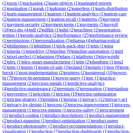
(
1
)
ozon
(
1
)
packaging
(
2
)
page-objects
(
1
)
paginated-reports
(
1
)
pagination
(
1
)
pajak
(
1
)
pakistan
(
2
)
paperless
(
1
)
parts-distribution
(
1
)
parts-management
(
1
)
patents
(
1
)
patient-analytics
(
1
)
patient-care
(
2
)
patient-management
(
1
)
patient-recall
(
1
)
patterns
(
5
)
payment
(
1
)
payment-security
(
2
)
payment-terms
(
1
)
payments
(
5
)
payroll
(
18
)
pci-dss
(
4
)
pdf
(
2
)
pdfkit
(
1
)
pdpl
(
2
)
peachtree
(
2
)
penetration-
testing
(
1
)
people-analytics
(
2
)
performance
(
25
)
performance-review
(
1
)
permissions
(
1
)
personalization
(
5
)
pharma
(
4
)
pharmaceutical
(
2
)
philippines
(
1
)
phishing
(
1
)
pick-pack-ship
(
1
)
pim
(
1
)
pipa
(
1
)
pipeda
(
1
)
pipedrive
(
2
)
pipeline
(
9
)
pipeline-automation
(
1
)
pipl
(
1
)
pixel-perfect
(
1
)
planning
(
9
)
plans
(
1
)
platform
(
3
)
playwright
(
2
)
plex
(
1
)
plex-smart-manufacturing
(
1
)
plm
(
2
)
plumbing
(
1
)
pm2
(
1
)
pms
(
1
)
pnpm
(
1
)
point-of-sale
(
3
)
poland
(
3
)
polaris
(
1
)
pos
(
9
)
post-
brexit
(
1
)
post-implementation
(
2
)
postgres
(
2
)
postgresql
(
10
)
power-
bi
(
79
)
power-bi-premium
(
1
)
power-query
(
1
)
ppc
(
1
)
practice-
management
(
2
)
precious-metals
(
1
)
predictive-analytics
(
4
)
predictive-maintenance
(
2
)
premium
(
2
)
preparation
(
1
)
prestashop
(
1
)
preventive
(
1
)
pricelists
(
1
)
pricing
(
19
)
pricing-optimization
(
1
)
pricing-strategy
(
3
)
printing
(
1
)
prisma
(
1
)
privacy
(
12
)
privacy-act
(
1
)
privacy-by-design
(
1
)
process
(
2
)
process-improvement
(
1
)
process-
management
(
1
)
process-mining
(
1
)
process-safety
(
1
)
procurement
(
11
)
product-costing
(
1
)
product-descriptions
(
1
)
product-management
(
2
)
product-mapping
(
1
)
product-optimization
(
1
)
product-pages
(
1
)
product-photography
(
1
)
product-recommendations
(
1
)
product-
visualization
(
1
)
production
(
7
)
production-dashboards
(
1
)
production-