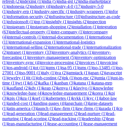
refresh
(
2
)
indexing
(
1
)
india
(
5
)
india-gst
(
2
)
india-marketplace
(
1
)
indonesia
(
2
)
industry
(
4
)
industry-4-0
(
17
)
industry-5-0
(
1
)
industry-erp
(
1
)
industry-specific
(
1
)
industry-wrappers
(
1
)
infor
(
1
)
information-security
(
2
)
infrastructure
(
10
)
infrastructure-as-code
(
1
)
infusionsoft
(
1
)
inp
(
1
)
insightly
(
1
)
insights
(
2
)
inspection
(
1
)
instagram
(
1
)
instagram-shopping
(
2
)
installation
(
1
)
integration
(
63
)
intellectual-property
(
1
)
inter-company
(
1
)
intercompany
(
4
)
internal-controls
(
1
)
internal-documentation
(
1
)
international
(
11
)
international-expansion
(
1
)
international-logistics
(
1
)
international-selling
(
2
)
international-trade
(
1
)
internationalization
(
2
)
intranet
(
1
)
inventory
(
33
)
inventory-analytics
(
1
)
inventory-
forecasting
(
1
)
inventory-management
(
5
)
inventory-optimization
(
1
)
inventory-sync
(
4
)
invoice-processing
(
2
)
invoices
(
1
)
invoicing
(
1
)
ios-android
(
1
)
iot
(
11
)
iqms
(
1
)
isa-95
(
1
)
isms
(
1
)
iso-13485
(
1
)
iso-
27001
(
3
)
iso-9001
(
1
)
italy
(
1
)
iva
(
2
)
jamstack
(
1
)
japan
(
2
)
javascript
(
1
)
jewelry
(
1
)
jit
(
1
)
job-costing
(
2
)
jpk
(
1
)
json-rpc
(
2
)
jumia
(
1
)
just-in-
time
(
1
)
jwt
(
1
)
k6
(
2
)
kafka
(
1
)
kanban
(
3
)
katana
(
1
)
katana-mrp
(
1
)
kaufland
(
2
)
kdv
(
1
)
keap
(
2
)
kenya
(
1
)
klaviyo
(
1
)
knowledge
(
1
)
knowledge-base
(
4
)
knowledge-management
(
2
)
korea
(
1
)
kpi
(
3
)
kpis
(
3
)
kra
(
1
)
ksef
(
1
)
kubernetes
(
1
)
kvkk
(
1
)
kyc
(
1
)
labor-law
(
1
)
landed-cost
(
1
)
landing-pages
(
4
)
langchain
(
3
)
large-datasets
(
1
)
latin-america
(
3
)
launch
(
1
)
law-firm
(
1
)
law-firms
(
1
)
lazada
(
1
)
lcp
(
1
)
lead-generation
(
3
)
lead-management
(
2
)
lead-nurture
(
1
)
lead-
nurturing
(
1
)
lead-scoring
(
2
)
lead-tracking
(
1
)
leadership
(
2
)
lean
(
1
)
lean-manufacturing
(
1
)
lease-accounting
(
1
)
lease-management