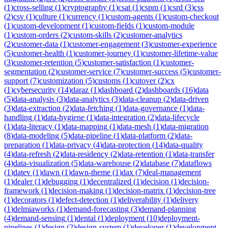
(
1
)
cross-selling
(
1
)
cryptography
(
1
)
csat
(
1
)
cspm
(
1
)
csrd
(
3
)
css
(
2
)
csv
(
1
)
culture
(
1
)
currency
(
1
)
custom-agents
(
1
)
custom-checkout
(
1
)
custom-development
(
1
)
custom-fields
(
1
)
custom-module
(
1
)
custom-orders
(
2
)
custom-skills
(
2
)
customer-analytics
(
2
)
customer-data
(
1
)
customer-engagement
(
3
)
customer-experience
(
5
)
customer-health
(
1
)
customer-journey
(
1
)
customer-lifetime-value
(
3
)
customer-retention
(
5
)
customer-satisfaction
(
1
)
customer-
segmentation
(
2
)
customer-service
(
7
)
customer-success
(
5
)
customer-
support
(
7
)
customization
(
5
)
customs
(
1
)
cutover
(
2
)
cx
(
1
)
cybersecurity
(
14
)
daraz
(
1
)
dashboard
(
2
)
dashboards
(
16
)
data
(
5
)
data-analysis
(
3
)
data-analytics
(
3
)
data-cleanup
(
2
)
data-driven
(
3
)
data-extraction
(
2
)
data-fetching
(
1
)
data-governance
(
1
)
data-
handling
(
1
)
data-hygiene
(
1
)
data-integration
(
2
)
data-lifecycle
(
1
)
data-literacy
(
1
)
data-mapping
(
1
)
data-mesh
(
1
)
data-migration
(
8
)
data-modeling
(
5
)
data-pipeline
(
1
)
data-platform
(
2
)
data-
preparation
(
1
)
data-privacy
(
4
)
data-protection
(
14
)
data-quality
(
4
)
data-refresh
(
2
)
data-residency
(
2
)
data-retention
(
1
)
data-transfer
(
4
)
data-visualization
(
5
)
data-warehouse
(
2
)
database
(
7
)
dataflows
(
1
)
datev
(
1
)
dawn
(
1
)
dawn-theme
(
1
)
dax
(
7
)
deal-management
(
1
)
dealer
(
1
)
debugging
(
1
)
decentralized
(
1
)
decision
(
1
)
decision-
framework
(
1
)
decision-making
(
1
)
decision-matrix
(
1
)
decision-tree
(
1
)
decorators
(
1
)
defect-detection
(
1
)
deliverability
(
1
)
delivery
(
1
)
delmiaworks
(
1
)
demand-forecasting
(
3
)
demand-planning
(
4
)
demand-sensing
(
1
)
dental
(
1
)
deployment
(
10
)
deployment-
pipelines
(
1
)
design
(
2
)
design-system
(
1
)
developer
(
1
)
development