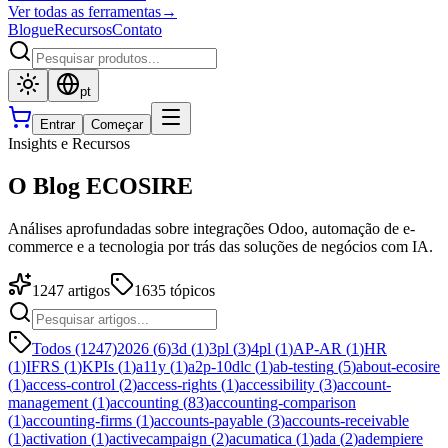
Ver todas as ferramentas
→
Blogue
Recursos
Contato
pt
Entrar
Começar
Insights e Recursos
O Blog ECOSIRE
Análises aprofundadas sobre integrações Odoo, automação de e-
commerce e a tecnologia por trás das soluções de negócios com IA.
1247
artigos
1635
tópicos
Todos (1247)
2026
(
6
)
3d
(
1
)
3pl
(
3
)
4pl
(
1
)
AP-AR
(
1
)
HR
(
1
)
IFRS
(
1
)
KPIs
(
1
)
a11y
(
1
)
a2p-10dlc
(
1
)
ab-testing
(
5
)
about-ecosire
(
1
)
access-control
(
2
)
access-rights
(
1
)
accessibility
(
3
)
account-
management
(
1
)
accounting
(
83
)
accounting-comparison
(
1
)
accounting-firms
(
1
)
accounts-payable
(
3
)
accounts-receivable
(
1
)
activation
(
1
)
activecampaign
(
2
)
acumatica
(
1
)
ada
(
2
)
adempiere