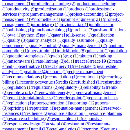
management
(
1
)
production-planning
(
2
)
production-scheduling
(
1
)
productivity
(
9
)
productization
(
1
)
products
(
1
)
professional-
services
(
4
)
program-management
(
1
)
project-accounting
(
2
)
project-
management
(
19
)
prometheus
(
1
)
prompt-engineering
(
1
)
property-
management
(
5
)
proprietary
(
1
)
provincial-tax
(
1
)
public-sector
(
1
)
publishing
(
1
)
punchout-catalog
(
1
)
purchase
(
3
)
push-notifications
(
1
)
pwa
(
1
)
python
(
5
)
qa
(
1
)
qatar
(
1
)
qlik-sense
(
1
)
qualification
(
1
)
quality
(
3
)
quality-analytics
(
1
)
quality-assurance
(
1
)
quality-
compliance
(
1
)
quality-control
(
2
)
quality-management
(
2
)
quantum-
computing
(
1
)
query-tuning
(
1
)
quickbooks
(
8
)
quickstart
(
1
)
quotation
(
1
)
quotation-templates
(
1
)
qweb
(
3
)
rag
(
1
)
rakuten
(
1
)
ranking
(
1
)
ransomware
(
1
)
rate-limiting
(
3
)
rdl
(
1
)
react
(
8
)
react-19
(
2
)
react-
email
(
1
)
react-native
(
1
)
react-query
(
1
)
real-estate
(
5
)
real-estate-
analytics
(
1
)
real-time
(
4
)
recharts
(
1
)
recipe-management
(
1
)
recommendations
(
1
)
reconciliation
(
1
)
recruitment
(
6
)
recurring-
billing
(
1
)
recurring-revenue
(
5
)
redis
(
2
)
refurbished
(
1
)
registration
(
1
)
regulation
(
1
)
regulations
(
2
)
regulatory
(
3
)
reliability
(
2
)
remix
(
2
)
remote-work
(
2
)
renewable-energy
(
1
)
renewal-management
(
1
)
rental
(
3
)
rental-business
(
1
)
reorder-point
(
1
)
repeat-purchases
(
1
)
replication
(
1
)
report-generation
(
1
)
reporting
(
12
)
reports
(
3
)
repricing
(
1
)
reputation
(
1
)
reputation-management
(
2
)
reserved-
instances
(
1
)
resilience
(
2
)
resource-allocation
(
1
)
resource-planning
(
1
)
resource-scheduling
(
2
)
responsible-ai
(
2
)
responsive
(
2
)
responsive-design
(
1
)
rest-api
(
4
)
restaurant
(
5
)
restaurant-
management
(
1
)
retail
(
13
)
retail-analytics
(
1
)
retention
(
9
)
returns