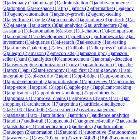
(
1
)
adequacy
(
1
)
admin-api
(
1
)
administration
(
1
)
adobe-commerce
(
2
)
adoption
(
2
)
aerospace
(
1
)
afip
(
1
)
africa
(
2
)
aftermarket
(
1
)
agency
(
13
)
agency-automation
(
1
)
agency-growth
(
2
)
agency-scaling
(
1
)
agentforce
(
1
)
agile
(
2
)
agreements
(
1
)
agriculture
(
3
)
agritech
(
1
)
ai
(
62
)
ai-agent
(
1
)
ai-agents
(
38
)
ai-analytics
(
2
)
ai-architecture
(
2
)
ai-
assistants
(
1
)
ai-automation
(
6
)
ai-bot
(
1
)
ai-chatbot
(
1
)
ai-comparison
(
1
)
ai-content
(
1
)
ai-development
(
1
)
ai-ethics
(
1
)
ai-frameworks
(
2
)
ai-
investment
(
1
)
ai-queries
(
1
)
ai-search
(
3
)
ai-security
(
1
)
ai-testing
(
1
)
ai-threats
(
1
)
alerting
(
2
)
alexa
(
1
)
alibaba
(
1
)
aliexpress
(
1
)
all-in-one
(
2
)
allegro
(
2
)
amazon
(
7
)
amazon-ads
(
1
)
amazon-ppc
(
1
)
amazon-
seller
(
1
)
aml
(
1
)
analytics
(
40
)
announcement
(
1
)
anomaly-detection
(
1
)
answer-engine-optimization
(
1
)
aov
(
1
)
ap-automation
(
1
)
apache
(
1
)
apcs
(
1
)
api
(
22
)
api-economy
(
1
)
api-first
(
2
)
api-gateway
(
1
)
api-
integration
(
3
)
api-security
(
2
)
apm
(
1
)
app-bridge
(
1
)
app-commerce
(
1
)
app-development
(
2
)
app-publishing
(
1
)
app-review
(
1
)
app-router
(
1
)
app-store
(
1
)
apparel
(
3
)
appi
(
1
)
apple-pay
(
1
)
applicant-tracking
(
1
)
applications
(
1
)
appointment-booking
(
2
)
appointments
(
1
)
appraisals
(
1
)
approval-chains
(
1
)
approvals
(
3
)
apps
(
1
)
ar
(
1
)
ar-
shopping
(
1
)
architecture
(
17
)
argentina
(
1
)
artificial-intelligence
(
2
)
as9100
(
1
)
asc-606
(
3
)
assessment
(
2
)
asset-management
(
4
)
assistant
(
1
)
ato
(
1
)
attribution
(
1
)
attrition
(
1
)
audience-analytics
(
1
)
audit
(
7
)
audit-trail
(
1
)
augmented
(
1
)
augmented-reality
(
2
)
australia
(
2
)
australia-gst
(
1
)
authentication
(
6
)
authentik
(
2
)
authorization
(
3
)
autogen
(
2
)
automation
(
119
)
automl
(
1
)
automotive
(
5
)
autonomous
(
2
)
awareness
(
1
)
aws
(
10
)
axelor
(
2
)
azure
(
4
)
b2b
(
18
)
b2b-ecommerce