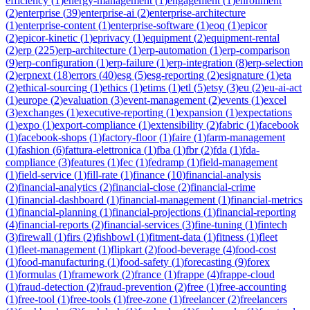
efficiency
(
1
)
energy-management
(
1
)
engagement
(
1
)
enrollment
(
2
)
enterprise
(
39
)
enterprise-ai
(
2
)
enterprise-architecture
(
1
)
enterprise-content
(
1
)
enterprise-software
(
1
)
eoq
(
1
)
epicor
(
2
)
epicor-kinetic
(
1
)
eprivacy
(
1
)
equipment
(
2
)
equipment-rental
(
2
)
erp
(
225
)
erp-architecture
(
1
)
erp-automation
(
1
)
erp-comparison
(
9
)
erp-configuration
(
1
)
erp-failure
(
1
)
erp-integration
(
8
)
erp-selection
(
2
)
erpnext
(
18
)
errors
(
40
)
esg
(
5
)
esg-reporting
(
2
)
esignature
(
1
)
eta
(
2
)
ethical-sourcing
(
1
)
ethics
(
1
)
etims
(
1
)
etl
(
5
)
etsy
(
3
)
eu
(
2
)
eu-ai-act
(
1
)
europe
(
2
)
evaluation
(
3
)
event-management
(
2
)
events
(
1
)
excel
(
3
)
exchanges
(
1
)
executive-reporting
(
1
)
expansion
(
1
)
expectations
(
1
)
expo
(
1
)
export-compliance
(
1
)
extensibility
(
2
)
fabric
(
1
)
facebook
(
1
)
facebook-shops
(
1
)
factory-floor
(
1
)
faire
(
1
)
farm-management
(
1
)
fashion
(
6
)
fattura-elettronica
(
1
)
fba
(
1
)
fbr
(
2
)
fda
(
1
)
fda-
compliance
(
3
)
features
(
1
)
fec
(
1
)
fedramp
(
1
)
field-management
(
1
)
field-service
(
1
)
fill-rate
(
1
)
finance
(
10
)
financial-analysis
(
2
)
financial-analytics
(
2
)
financial-close
(
2
)
financial-crime
(
1
)
financial-dashboard
(
1
)
financial-management
(
1
)
financial-metrics
(
1
)
financial-planning
(
1
)
financial-projections
(
1
)
financial-reporting
(
4
)
financial-reports
(
2
)
financial-services
(
3
)
fine-tuning
(
1
)
fintech
(
3
)
firewall
(
1
)
firs
(
2
)
fishbowl
(
1
)
fitment-data
(
1
)
fitness
(
1
)
fleet
(
1
)
fleet-management
(
1
)
flipkart
(
2
)
food-beverage
(
4
)
food-cost
(
1
)
food-manufacturing
(
1
)
food-safety
(
1
)
forecasting
(
9
)
forex
(
1
)
formulas
(
1
)
framework
(
2
)
france
(
1
)
frappe
(
4
)
frappe-cloud
(
1
)
fraud-detection
(
2
)
fraud-prevention
(
2
)
free
(
1
)
free-accounting
(
1
)
free-tool
(
1
)
free-tools
(
1
)
free-zone
(
1
)
freelancer
(
2
)
freelancers