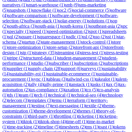
narratives
(
1
)
smart-warehouse
(
1
)
smb
(
9
)
sms-marketing
(
5
)
snapshots
(
1
)
snowflake
(
1
)
soc2
(
5
)
social-commerce
(
5
)
software
(
4
)
software-comparison
(
1
)
software-development
(
1
)
software-
selection
(
2
)
software-stack
(
1
)
solar-energy
(
1
)
solutions
(
1
)
sop
(
2
)
south-africa
(
3
)
south-asia
(
1
)
south-korea
(
1
)
southeast-asia
(
2
)
spc
(
1
)
specialty
(
1
)
speed
(
1
)
speed-optimization
(
2
)
spot
(
1
)
spreadsheets
(
1
)
sql
(
2
)
square
(
1
)
squarespace
(
1
)
ssdlc
(
1
)
ssl
(
2
)
sso
(
2
)
sst
(
1
)
star-
schema
(
2
)
startup
(
2
)
state-management
(
1
)
stock-control
(
1
)
store
(
1
)
store-optimization
(
1
)
store-setup
(
2
)
storefront-api
(
3
)
storefront-
design
(
1
)
stp
(
1
)
strategy
(
35
)
streaming
(
4
)
stress-test
(
1
)
stress-testing
(
1
)
stripe
(
2
)
structured-data
(
1
)
student-management
(
2
)
student-
performance
(
1
)
studio
(
3
)
subscriber
(
1
)
subscription
(
2
)
subscriptions
(
6
)
supplier
(
1
)
supply-chain
(
28
)
support
(
6
)
surveys
(
1
)
sustainability
(
14
)
sustainability-roi
(
1
)
sustainable-ecommerce
(
1
)
sustainable-
procurement
(
1
)
sync
(
1
)
tableau
(
3
)
tailwind-css
(
1
)
takealot
(
1
)
talent-
acquisition
(
2
)
tally
(
4
)
tally-prime
(
1
)
tanstack
(
1
)
tasks
(
1
)
tax
(
5
)
tax-
automation
(
2
)
tax-compliance
(
3
)
taxation
(
1
)
tco
(
5
)
tco-analysis
(
1
)
tds
(
1
)
team
(
1
)
tech
(
1
)
technical
(
1
)
technical-seo
(
4
)
technology
(
2
)
telecom
(
3
)
templates
(
3
)
temu
(
1
)
terraform
(
1
)
territory-
management
(
1
)
testing
(
7
)
text-messaging
(
1
)
textile
(
2
)
theme-
customization
(
1
)
theme-development
(
2
)
themes
(
1
)
theory-of-
constraints
(
1
)
third-party
(
1
)
throttling
(
1
)
ticketing
(
1
)
ticketing-
system
(
1
)
tiktok
(
1
)
tiktok-shop
(
4
)
time-off
(
1
)
time-to-market
(
1
)
time-tracking
(
2
)
timeline
(
5
)
timesheets
(
2
)
tms
(
1
)
toast
(
1
)
tokens