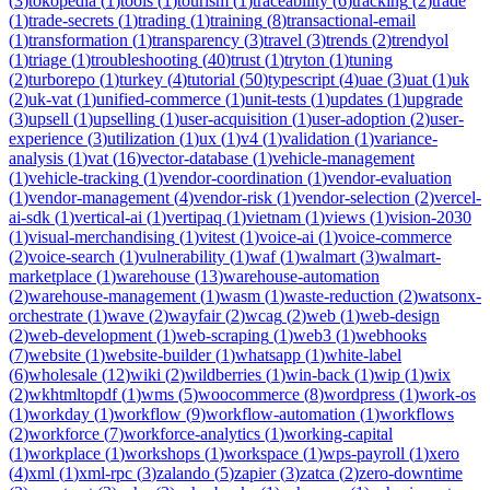
(
3
)
tokopedia
(
1
)
tools
(
1
)
tourism
(
1
)
traceability
(
6
)
tracking
(
2
)
trade
(
1
)
trade-secrets
(
1
)
trading
(
1
)
training
(
8
)
transactional-email
(
1
)
transformation
(
1
)
transparency
(
3
)
travel
(
3
)
trends
(
2
)
trendyol
(
1
)
triage
(
1
)
troubleshooting
(
40
)
trust
(
1
)
tryton
(
1
)
tuning
(
2
)
turborepo
(
1
)
turkey
(
4
)
tutorial
(
50
)
typescript
(
4
)
uae
(
3
)
uat
(
1
)
uk
(
2
)
uk-vat
(
1
)
unified-commerce
(
1
)
unit-tests
(
1
)
updates
(
1
)
upgrade
(
3
)
upsell
(
1
)
upselling
(
1
)
user-acquisition
(
1
)
user-adoption
(
2
)
user-
experience
(
3
)
utilization
(
1
)
ux
(
1
)
v4
(
1
)
validation
(
1
)
variance-
analysis
(
1
)
vat
(
16
)
vector-database
(
1
)
vehicle-management
(
1
)
vehicle-tracking
(
1
)
vendor-coordination
(
1
)
vendor-evaluation
(
1
)
vendor-management
(
4
)
vendor-risk
(
1
)
vendor-selection
(
2
)
vercel-
ai-sdk
(
1
)
vertical-ai
(
1
)
vertipaq
(
1
)
vietnam
(
1
)
views
(
1
)
vision-2030
(
1
)
visual-merchandising
(
1
)
vitest
(
1
)
voice-ai
(
1
)
voice-commerce
(
2
)
voice-search
(
1
)
vulnerability
(
1
)
waf
(
1
)
walmart
(
3
)
walmart-
marketplace
(
1
)
warehouse
(
13
)
warehouse-automation
(
2
)
warehouse-management
(
1
)
wasm
(
1
)
waste-reduction
(
2
)
watsonx-
orchestrate
(
1
)
wave
(
2
)
wayfair
(
2
)
wcag
(
2
)
web
(
1
)
web-design
(
2
)
web-development
(
1
)
web-scraping
(
1
)
web3
(
1
)
webhooks
(
7
)
website
(
1
)
website-builder
(
1
)
whatsapp
(
1
)
white-label
(
6
)
wholesale
(
12
)
wiki
(
2
)
wildberries
(
1
)
win-back
(
1
)
wip
(
1
)
wix
(
2
)
wkhtmltopdf
(
1
)
wms
(
5
)
woocommerce
(
8
)
wordpress
(
1
)
work-os
(
1
)
workday
(
1
)
workflow
(
9
)
workflow-automation
(
1
)
workflows
(
2
)
workforce
(
7
)
workforce-analytics
(
1
)
working-capital
(
1
)
workplace
(
1
)
workshops
(
1
)
workspace
(
1
)
wps-payroll
(
1
)
xero
(
4
)
xml
(
1
)
xml-rpc
(
3
)
zalando
(
5
)
zapier
(
3
)
zatca
(
2
)
zero-downtime