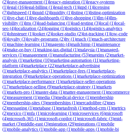
(
2
)
leave-management
(
1
)
legacy-migration
(
1
)
legacy-systems
(
1
)
legal
(
16
)
legal-billing
(
1
)
legal-tech
(
1
)
lgpd
(
1
)
licensing
(
7
)
lightspeed
(
1
)
liquid
(
2
)
liquidity
(
1
)
listing
(
1
)
listing-optimization
(
1
)
live-chat
(
1
)
live-dashboards
(
1
)
live-shopping
(
1
)
llm
(
4
)
llm-
visibility
(
1
)
lms
(
3
)
load-balancing
(
1
)
load-testing
(
3
)
local
(
1
)
local-
seo
(
4
)
localization
(
24
)
logging
(
1
)
logistics
(
14
)
logistics-analytics
(
1
)
lohnsteuer
(
1
)
looker
(
2
)
looker-studio
(
2
)
lot-tracking
(
1
)
low-code
(
6
)
loyalty
(
3
)
loyalty-programs
(
2
)
ltv
(
1
)
mach
(
1
)
mach-architecture
(
1
)
machine-learning
(
13
)
magento
(
4
)
mailchimp
(
1
)
maintenance
(
4
)
make-or-buy
(
1
)
making-tax-digital
(
1
)
malaysia
(
1
)
managed-
services
(
1
)
management
(
1
)
manufacturing
(
53
)
margins
(
2
)
market-
analysis
(
1
)
marketing
(
10
)
marketing-automation
(
11
)
marketing-
platform
(
4
)
marketplace
(
22
)
marketplace-advertising
(
1
)
marketplace-analytics
(
1
)
marketplace-fees
(
1
)
marketplace-
integration
(
9
)
marketplace-operations
(
1
)
marketplace-optimization
(
1
)
marketplace-performance
(
1
)
marketplace-seller-operations
(
17
)
marketplace-selling
(
9
)
marketplace-strategy
(
1
)
markets
(
1
)
markets-pro
(
1
)
master-data
(
1
)
matter-management
(
1
)
mcommerce
(
2
)
measurement
(
1
)
media
(
3
)
medical-device
(
1
)
membership
(
2
)
membership-sites
(
3
)
memberships
(
1
)
mercadolibre
(
2
)
mes
(
2
)
messaging
(
1
)
metabase
(
1
)
metasfresh
(
1
)
method-crm
(
1
)
metrics
(
2
)
mexico
(
1
)
mfa
(
1
)
microlearning
(
1
)
microservices
(
6
)
microsoft
(
4
)
microsoft-365
(
1
)
microsoft-copilot
(
1
)
microsoft-fabric
(
3
)
mid-
market
(
3
)
middle-east
(
3
)
migration
(
29
)
migrations
(
1
)
mobile
(
1
)
mobile-analytics
(
1
)
mobile-app
(
1
)
mobile-apps
(
1
)
mobile-bi