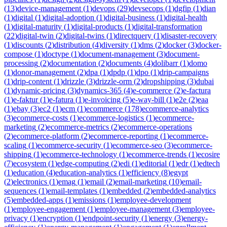
(
13
)
device-management
(
1
)
devops
(
29
)
devsecops
(
1
)
dgfip
(
1
)
dian
(
1
)
digital
(
1
)
digital-adoption
(
1
)
digital-business
(
1
)
digital-health
(
1
)
digital-maturity
(
1
)
digital-products
(
1
)
digital-transformation
(
22
)
digital-twin
(
2
)
digital-twins
(
1
)
directquery
(
1
)
disaster-recovery
(
1
)
discounts
(
2
)
distribution
(
4
)
diversity
(
1
)
dms
(
2
)
docker
(
3
)
docker-
compose
(
1
)
doctype
(
1
)
document-management
(
3
)
document-
processing
(
2
)
documentation
(
2
)
documents
(
4
)
dolibarr
(
1
)
domo
(
1
)
donor-management
(
2
)
dpa
(
1
)
dpdp
(
1
)
dpo
(
1
)
drip-campaigns
(
1
)
drip-content
(
1
)
drizzle
(
3
)
drizzle-orm
(
2
)
dropshipping
(
3
)
dubai
(
1
)
dynamic-pricing
(
3
)
dynamics-365
(
4
)
e-commerce
(
2
)
e-factura
(
1
)
e-faktur
(
1
)
e-fatura
(
1
)
e-invoicing
(
5
)
e-way-bill
(
1
)
e2e
(
2
)
eaa
(
1
)
ebay
(
3
)
ec2
(
1
)
ecm
(
1
)
ecommerce
(
178
)
ecommerce-analytics
(
3
)
ecommerce-costs
(
1
)
ecommerce-logistics
(
1
)
ecommerce-
marketing
(
2
)
ecommerce-metrics
(
2
)
ecommerce-operations
(
2
)
ecommerce-platform
(
2
)
ecommerce-reporting
(
1
)
ecommerce-
scaling
(
1
)
ecommerce-security
(
1
)
ecommerce-seo
(
3
)
ecommerce-
shipping
(
1
)
ecommerce-technology
(
1
)
ecommerce-trends
(
1
)
ecosire
(
7
)
ecosystem
(
1
)
edge-computing
(
2
)
edi
(
1
)
editorial
(
1
)
edr
(
1
)
edtech
(
1
)
education
(
4
)
education-analytics
(
1
)
efficiency
(
8
)
egypt
(
2
)
electronics
(
1
)
emag
(
1
)
email
(
2
)
email-marketing
(
10
)
email-
sequences
(
1
)
email-templates
(
1
)
embedded
(
2
)
embedded-analytics
(
5
)
embedded-apps
(
1
)
emissions
(
1
)
employee-development
(
1
)
employee-engagement
(
1
)
employee-management
(
3
)
employee-
privacy
(
1
)
encryption
(
1
)
endpoint-security
(
1
)
energy
(
3
)
energy-