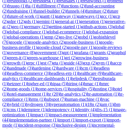
(
1
)
freshbooks
(
2
)
freshdesk
(
1
)
freshsales
(
1
)
freshworks
(
1
)
frontend
(
3
)
fruugo
(
1
)
fta
(
1
)
fulfillment
(
7
)
functions
(
2
)
fund-accounting
(
2
)
fundraising
(
1
)
funnel-builder
(
2
)
funnels
(
4
)
furniture
(
2
)
future
(
3
)
future-of-work
(
1
)
gantt
(
1
)
gateway
(
1
)
gateways
(
1
)
gcc
(
1
)
gcp
(
2
)
gdpr
(
12
)
gds
(
1
)
gemini
(
1
)
general-ai
(
1
)
generation
(
1
)
generative-
ai
(
2
)
geo
(
1
)
germany
(
23
)
getting-started
(
1
)
github-actions
(
3
)
global
(
3
)
global-compliance
(
1
)
global-ecommerce
(
1
)
global-expansion
(
1
)
global-operations
(
1
)
gmp
(
2
)
go-live
(
2
)
gobd
(
1
)
gohighlevel
(
76
)
google
(
1
)
google-analytics
(
2
)
google-business
(
1
)
google-
business-profile
(
1
)
google-cloud
(
2
)
google-pay
(
1
)
google-reviews
(
1
)
governance
(
8
)
government
(
3
)
gpt
(
1
)
grafana
(
1
)
grants
(
2
)
graphql
(
3
)
green-it
(
1
)
green-warehouse
(
1
)
gri
(
2
)
growing-business
(
1
)
growth
(
1
)
grpc
(
1
)
gst
(
7
)
gta
(
1
)
guide
(
43
)
gxp
(
2
)
gym
(
1
)
haccp
(
2
)
handmade
(
3
)
hardening
(
2
)
hardware
(
1
)
hcm
(
1
)
headless
(
4
)
headless-commerce
(
3
)
headless-erp
(
1
)
healthcare
(
9
)
healthcare-
analytics
(
1
)
healthcare-dashboards
(
1
)
helpdesk
(
7
)
hepsiburada
(
1
)
hetzner
(
1
)
higher-ed
(
1
)
hipaa
(
5
)
hiring
(
4
)
hmac
(
1
)
hmrc
(
2
)
home-goods
(
1
)
home-services
(
1
)
hospitality
(
5
)
hosting
(
3
)
hotel
(
1
)
hotel-management
(
1
)
hr
(
20
)
hr-analytics
(
2
)
hr-automation
(
1
)
hr-
compliance
(
1
)
hrms
(
1
)
hubspot
(
7
)
human-machine
(
1
)
hvac
(
2
)
hybrid
(
1
)
hydrogen
(
3
)
hyperautomation
(
1
)
i18n
(
2
)
iam
(
1
)
ibm
(
1
)
icms
(
1
)
idempiere
(
1
)
idempotency
(
1
)
identity
(
4
)
ifrs-15
(
1
)
image-
optimization
(
1
)
impact
(
1
)
impact-measurement
(
1
)
implementation
(
44
)
implementation-partner
(
1
)
import
(
1
)
import-export
(
1
)
import-
mode
(
1
)
incident-response
(
3
)
inclusive-design
(
1
)
incremental-