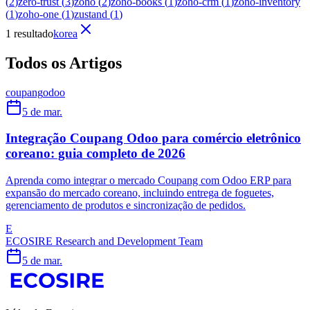
(
2
)
zero-trust
(
3
)
zoho
(
2
)
zoho-books
(
1
)
zoho-crm
(
1
)
zoho-inventory
(
1
)
zoho-one
(
1
)
zustand
(
1
)
1 resultado
korea
Todos os Artigos
coupang
odoo
5 de mar.
Integração Coupang Odoo para comércio eletrônico
coreano: guia completo de 2026
Aprenda como integrar o mercado Coupang com Odoo ERP para
expansão do mercado coreano, incluindo entrega de foguetes,
gerenciamento de produtos e sincronização de pedidos.
E
ECOSIRE Research and Development Team
5 de mar.