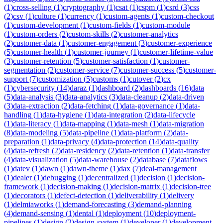
(
1
)
cross-selling
(
1
)
cryptography
(
1
)
csat
(
1
)
cspm
(
1
)
csrd
(
3
)
css
(
2
)
csv
(
1
)
culture
(
1
)
currency
(
1
)
custom-agents
(
1
)
custom-checkout
(
1
)
custom-development
(
1
)
custom-fields
(
1
)
custom-module
(
1
)
custom-orders
(
2
)
custom-skills
(
2
)
customer-analytics
(
2
)
customer-data
(
1
)
customer-engagement
(
3
)
customer-experience
(
5
)
customer-health
(
1
)
customer-journey
(
1
)
customer-lifetime-value
(
3
)
customer-retention
(
5
)
customer-satisfaction
(
1
)
customer-
segmentation
(
2
)
customer-service
(
7
)
customer-success
(
5
)
customer-
support
(
7
)
customization
(
5
)
customs
(
1
)
cutover
(
2
)
cx
(
1
)
cybersecurity
(
14
)
daraz
(
1
)
dashboard
(
2
)
dashboards
(
16
)
data
(
5
)
data-analysis
(
3
)
data-analytics
(
3
)
data-cleanup
(
2
)
data-driven
(
3
)
data-extraction
(
2
)
data-fetching
(
1
)
data-governance
(
1
)
data-
handling
(
1
)
data-hygiene
(
1
)
data-integration
(
2
)
data-lifecycle
(
1
)
data-literacy
(
1
)
data-mapping
(
1
)
data-mesh
(
1
)
data-migration
(
8
)
data-modeling
(
5
)
data-pipeline
(
1
)
data-platform
(
2
)
data-
preparation
(
1
)
data-privacy
(
4
)
data-protection
(
14
)
data-quality
(
4
)
data-refresh
(
2
)
data-residency
(
2
)
data-retention
(
1
)
data-transfer
(
4
)
data-visualization
(
5
)
data-warehouse
(
2
)
database
(
7
)
dataflows
(
1
)
datev
(
1
)
dawn
(
1
)
dawn-theme
(
1
)
dax
(
7
)
deal-management
(
1
)
dealer
(
1
)
debugging
(
1
)
decentralized
(
1
)
decision
(
1
)
decision-
framework
(
1
)
decision-making
(
1
)
decision-matrix
(
1
)
decision-tree
(
1
)
decorators
(
1
)
defect-detection
(
1
)
deliverability
(
1
)
delivery
(
1
)
delmiaworks
(
1
)
demand-forecasting
(
3
)
demand-planning
(
4
)
demand-sensing
(
1
)
dental
(
1
)
deployment
(
10
)
deployment-
pipelines
(
1
)
design
(
2
)
design-system
(
1
)
developer
(
1
)
development