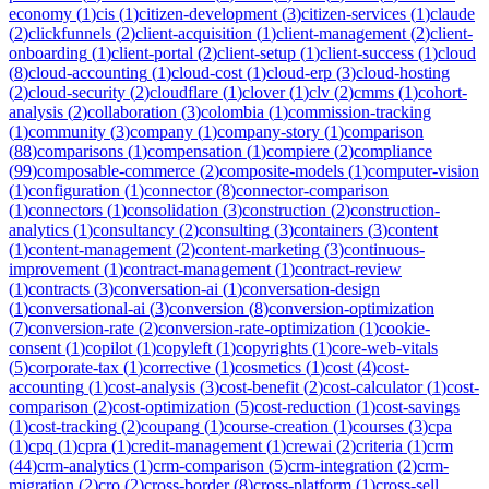
economy
(
1
)
cis
(
1
)
citizen-development
(
3
)
citizen-services
(
1
)
claude
(
2
)
clickfunnels
(
2
)
client-acquisition
(
1
)
client-management
(
2
)
client-
onboarding
(
1
)
client-portal
(
2
)
client-setup
(
1
)
client-success
(
1
)
cloud
(
8
)
cloud-accounting
(
1
)
cloud-cost
(
1
)
cloud-erp
(
3
)
cloud-hosting
(
2
)
cloud-security
(
2
)
cloudflare
(
1
)
clover
(
1
)
clv
(
2
)
cmms
(
1
)
cohort-
analysis
(
2
)
collaboration
(
3
)
colombia
(
1
)
commission-tracking
(
1
)
community
(
3
)
company
(
1
)
company-story
(
1
)
comparison
(
88
)
comparisons
(
1
)
compensation
(
1
)
compiere
(
2
)
compliance
(
99
)
composable-commerce
(
2
)
composite-models
(
1
)
computer-vision
(
1
)
configuration
(
1
)
connector
(
8
)
connector-comparison
(
1
)
connectors
(
1
)
consolidation
(
3
)
construction
(
2
)
construction-
analytics
(
1
)
consultancy
(
2
)
consulting
(
3
)
containers
(
3
)
content
(
1
)
content-management
(
2
)
content-marketing
(
3
)
continuous-
improvement
(
1
)
contract-management
(
1
)
contract-review
(
1
)
contracts
(
3
)
conversation-ai
(
1
)
conversation-design
(
1
)
conversational-ai
(
3
)
conversion
(
8
)
conversion-optimization
(
7
)
conversion-rate
(
2
)
conversion-rate-optimization
(
1
)
cookie-
consent
(
1
)
copilot
(
1
)
copyleft
(
1
)
copyrights
(
1
)
core-web-vitals
(
5
)
corporate-tax
(
1
)
corrective
(
1
)
cosmetics
(
1
)
cost
(
4
)
cost-
accounting
(
1
)
cost-analysis
(
3
)
cost-benefit
(
2
)
cost-calculator
(
1
)
cost-
comparison
(
2
)
cost-optimization
(
5
)
cost-reduction
(
1
)
cost-savings
(
1
)
cost-tracking
(
2
)
coupang
(
1
)
course-creation
(
1
)
courses
(
3
)
cpa
(
1
)
cpq
(
1
)
cpra
(
1
)
credit-management
(
1
)
crewai
(
2
)
criteria
(
1
)
crm
(
44
)
crm-analytics
(
1
)
crm-comparison
(
5
)
crm-integration
(
2
)
crm-
migration
(
2
)
cro
(
2
)
cross-border
(
8
)
cross-platform
(
1
)
cross-sell