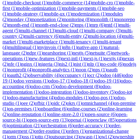
(
1
)
mobile-checkout
(
1
)
mobile-commerce
(
14
)
mobile-cro
(
1
)
mobile-
first
(
1
)
mobile-optimization
(
1
)
mobile-payments
(
1
)
mobile-seo
(
1
)
mobile-strategy
(
1
)
mobile-ux
(
1
)
modernization
(
1
)
modules
(
2
)
monday
(
3
)
monetization
(
2
)
monitoring
(
8
)
monolith
(
1
)
monorepo
(
2
)
month-end
(
1
)
month-end-close
(
2
)
mps
(
1
)
mrp
(
6
)
mtd
(
1
)
multi-
agent
(
5
)
multi-channel
(
13
)
multi-cloud
(
1
)
multi-company
(
3
)
multi-
country
(
2
)
multi-currency
(
6
)
multi-entity
(
2
)
multi-location
(
4
)
multi-
market
(
1
)
multi-marketplace
(
1
)
multi-tenancy
(
1
)
multi-tenant
(
4
)
multilingual
(
1
)
myinvois
(
1
)
n8n
(
1
)
native-app
(
1
)
natural-
language
(
2
)
ndpr
(
1
)
nearshoring
(
1
)
nestjs
(
5
)
netsuite
(
5
)
network-
operations
(
1
)
new-features
(
3
)
next-intl
(
1
)
next-js
(
1
)
nextjs
(
4
)
nexus
(
2
)
nfe
(
1
)
nginx
(
1
)
nigeria
(
3
)
nis2
(
1
)
nist
(
1
)
nlp
(
1
)
no-code
(
6
)
nodejs
(
1
)
nonprofit
(
4
)
nonprofit-analytics
(
1
)
noon
(
2
)
nps
(
1
)
oauth
(
1
)
oauth2
(
2
)
observability
(
4
)
occupancy
(
1
)
ocr
(
2
)
odoo
(
446
)
odoo
19
(
1
)
odoo versions
(
1
)
odoo-17
(
1
)
odoo-18
(
1
)
odoo-19
(
16
)
odoo-
accounting
(
6
)
odoo-crm
(
5
)
odoo-development
(
8
)
odoo-
implementation
(
1
)
odoo-integration
(
1
)
odoo-inventory
(
5
)
odoo-iot
(
1
)
odoo-manufacturing
(
4
)
odoo-modules
(
1
)
odoo-pos
(
1
)
odoo-
studio
(
1
)
oee
(
2
)
ofbiz
(
1
)
oidc
(
2
)
okrs
(
1
)
omnichannel
(
4
)
on-premise
(
1
)
on-premises
(
1
)
onboarding
(
6
)
online-courses
(
2
)
online-learning
(
2
)
online-reputation
(
1
)
online-store-2.0
(
1
)
open-source
(
6
)
open-
source-bi
(
1
)
open-source-erp
(
13
)
openai
(
1
)
openclaw
(
85
)
operations
(
6
)
optimization
(
21
)
orchestration
(
6
)
order-accuracy
(
1
)
order-
management
(
2
)
order-routing
(
1
)
orders
(
1
)
organizational-change
(
1
)
orm
(
3
)
oss
(
1
)
otto
(
3
)
outsourcing
(
3
)
owasp
(
1
)
owl
(
2
)
ownership