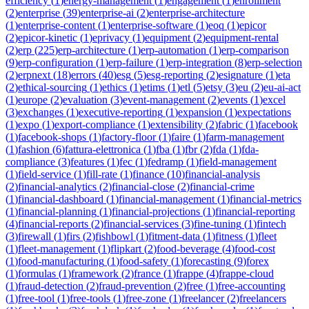
efficiency
(
1
)
energy-management
(
1
)
engagement
(
1
)
enrollment
(
2
)
enterprise
(
39
)
enterprise-ai
(
2
)
enterprise-architecture
(
1
)
enterprise-content
(
1
)
enterprise-software
(
1
)
eoq
(
1
)
epicor
(
2
)
epicor-kinetic
(
1
)
eprivacy
(
1
)
equipment
(
2
)
equipment-rental
(
2
)
erp
(
225
)
erp-architecture
(
1
)
erp-automation
(
1
)
erp-comparison
(
9
)
erp-configuration
(
1
)
erp-failure
(
1
)
erp-integration
(
8
)
erp-selection
(
2
)
erpnext
(
18
)
errors
(
40
)
esg
(
5
)
esg-reporting
(
2
)
esignature
(
1
)
eta
(
2
)
ethical-sourcing
(
1
)
ethics
(
1
)
etims
(
1
)
etl
(
5
)
etsy
(
3
)
eu
(
2
)
eu-ai-act
(
1
)
europe
(
2
)
evaluation
(
3
)
event-management
(
2
)
events
(
1
)
excel
(
3
)
exchanges
(
1
)
executive-reporting
(
1
)
expansion
(
1
)
expectations
(
1
)
expo
(
1
)
export-compliance
(
1
)
extensibility
(
2
)
fabric
(
1
)
facebook
(
1
)
facebook-shops
(
1
)
factory-floor
(
1
)
faire
(
1
)
farm-management
(
1
)
fashion
(
6
)
fattura-elettronica
(
1
)
fba
(
1
)
fbr
(
2
)
fda
(
1
)
fda-
compliance
(
3
)
features
(
1
)
fec
(
1
)
fedramp
(
1
)
field-management
(
1
)
field-service
(
1
)
fill-rate
(
1
)
finance
(
10
)
financial-analysis
(
2
)
financial-analytics
(
2
)
financial-close
(
2
)
financial-crime
(
1
)
financial-dashboard
(
1
)
financial-management
(
1
)
financial-metrics
(
1
)
financial-planning
(
1
)
financial-projections
(
1
)
financial-reporting
(
4
)
financial-reports
(
2
)
financial-services
(
3
)
fine-tuning
(
1
)
fintech
(
3
)
firewall
(
1
)
firs
(
2
)
fishbowl
(
1
)
fitment-data
(
1
)
fitness
(
1
)
fleet
(
1
)
fleet-management
(
1
)
flipkart
(
2
)
food-beverage
(
4
)
food-cost
(
1
)
food-manufacturing
(
1
)
food-safety
(
1
)
forecasting
(
9
)
forex
(
1
)
formulas
(
1
)
framework
(
2
)
france
(
1
)
frappe
(
4
)
frappe-cloud
(
1
)
fraud-detection
(
2
)
fraud-prevention
(
2
)
free
(
1
)
free-accounting
(
1
)
free-tool
(
1
)
free-tools
(
1
)
free-zone
(
1
)
freelancer
(
2
)
freelancers