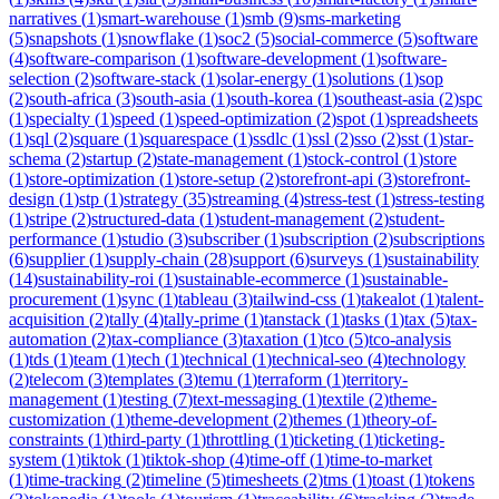
narratives
(
1
)
smart-warehouse
(
1
)
smb
(
9
)
sms-marketing
(
5
)
snapshots
(
1
)
snowflake
(
1
)
soc2
(
5
)
social-commerce
(
5
)
software
(
4
)
software-comparison
(
1
)
software-development
(
1
)
software-
selection
(
2
)
software-stack
(
1
)
solar-energy
(
1
)
solutions
(
1
)
sop
(
2
)
south-africa
(
3
)
south-asia
(
1
)
south-korea
(
1
)
southeast-asia
(
2
)
spc
(
1
)
specialty
(
1
)
speed
(
1
)
speed-optimization
(
2
)
spot
(
1
)
spreadsheets
(
1
)
sql
(
2
)
square
(
1
)
squarespace
(
1
)
ssdlc
(
1
)
ssl
(
2
)
sso
(
2
)
sst
(
1
)
star-
schema
(
2
)
startup
(
2
)
state-management
(
1
)
stock-control
(
1
)
store
(
1
)
store-optimization
(
1
)
store-setup
(
2
)
storefront-api
(
3
)
storefront-
design
(
1
)
stp
(
1
)
strategy
(
35
)
streaming
(
4
)
stress-test
(
1
)
stress-testing
(
1
)
stripe
(
2
)
structured-data
(
1
)
student-management
(
2
)
student-
performance
(
1
)
studio
(
3
)
subscriber
(
1
)
subscription
(
2
)
subscriptions
(
6
)
supplier
(
1
)
supply-chain
(
28
)
support
(
6
)
surveys
(
1
)
sustainability
(
14
)
sustainability-roi
(
1
)
sustainable-ecommerce
(
1
)
sustainable-
procurement
(
1
)
sync
(
1
)
tableau
(
3
)
tailwind-css
(
1
)
takealot
(
1
)
talent-
acquisition
(
2
)
tally
(
4
)
tally-prime
(
1
)
tanstack
(
1
)
tasks
(
1
)
tax
(
5
)
tax-
automation
(
2
)
tax-compliance
(
3
)
taxation
(
1
)
tco
(
5
)
tco-analysis
(
1
)
tds
(
1
)
team
(
1
)
tech
(
1
)
technical
(
1
)
technical-seo
(
4
)
technology
(
2
)
telecom
(
3
)
templates
(
3
)
temu
(
1
)
terraform
(
1
)
territory-
management
(
1
)
testing
(
7
)
text-messaging
(
1
)
textile
(
2
)
theme-
customization
(
1
)
theme-development
(
2
)
themes
(
1
)
theory-of-
constraints
(
1
)
third-party
(
1
)
throttling
(
1
)
ticketing
(
1
)
ticketing-
system
(
1
)
tiktok
(
1
)
tiktok-shop
(
4
)
time-off
(
1
)
time-to-market
(
1
)
time-tracking
(
2
)
timeline
(
5
)
timesheets
(
2
)
tms
(
1
)
toast
(
1
)
tokens