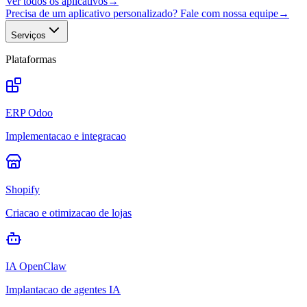
Ver todos os aplicativos
→
Precisa de um aplicativo personalizado? Fale com nossa equipe
→
Serviços
Plataformas
ERP Odoo
Implementacao e integracao
Shopify
Criacao e otimizacao de lojas
IA OpenClaw
Implantacao de agentes IA