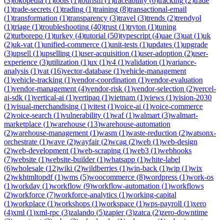
(
3
)
tokopedia
(
1
)
tools
(
1
)
tourism
(
1
)
traceability
(
6
)
tracking
(
2
)
trade
(
1
)
trade-secrets
(
1
)
trading
(
1
)
training
(
8
)
transactional-email
(
1
)
transformation
(
1
)
transparency
(
3
)
travel
(
3
)
trends
(
2
)
trendyol
(
1
)
triage
(
1
)
troubleshooting
(
40
)
trust
(
1
)
tryton
(
1
)
tuning
(
2
)
turborepo
(
1
)
turkey
(
4
)
tutorial
(
50
)
typescript
(
4
)
uae
(
3
)
uat
(
1
)
uk
(
2
)
uk-vat
(
1
)
unified-commerce
(
1
)
unit-tests
(
1
)
updates
(
1
)
upgrade
(
3
)
upsell
(
1
)
upselling
(
1
)
user-acquisition
(
1
)
user-adoption
(
2
)
user-
experience
(
3
)
utilization
(
1
)
ux
(
1
)
v4
(
1
)
validation
(
1
)
variance-
analysis
(
1
)
vat
(
16
)
vector-database
(
1
)
vehicle-management
(
1
)
vehicle-tracking
(
1
)
vendor-coordination
(
1
)
vendor-evaluation
(
1
)
vendor-management
(
4
)
vendor-risk
(
1
)
vendor-selection
(
2
)
vercel-
ai-sdk
(
1
)
vertical-ai
(
1
)
vertipaq
(
1
)
vietnam
(
1
)
views
(
1
)
vision-2030
(
1
)
visual-merchandising
(
1
)
vitest
(
1
)
voice-ai
(
1
)
voice-commerce
(
2
)
voice-search
(
1
)
vulnerability
(
1
)
waf
(
1
)
walmart
(
3
)
walmart-
marketplace
(
1
)
warehouse
(
13
)
warehouse-automation
(
2
)
warehouse-management
(
1
)
wasm
(
1
)
waste-reduction
(
2
)
watsonx-
orchestrate
(
1
)
wave
(
2
)
wayfair
(
2
)
wcag
(
2
)
web
(
1
)
web-design
(
2
)
web-development
(
1
)
web-scraping
(
1
)
web3
(
1
)
webhooks
(
7
)
website
(
1
)
website-builder
(
1
)
whatsapp
(
1
)
white-label
(
6
)
wholesale
(
12
)
wiki
(
2
)
wildberries
(
1
)
win-back
(
1
)
wip
(
1
)
wix
(
2
)
wkhtmltopdf
(
1
)
wms
(
5
)
woocommerce
(
8
)
wordpress
(
1
)
work-os
(
1
)
workday
(
1
)
workflow
(
9
)
workflow-automation
(
1
)
workflows
(
2
)
workforce
(
7
)
workforce-analytics
(
1
)
working-capital
(
1
)
workplace
(
1
)
workshops
(
1
)
workspace
(
1
)
wps-payroll
(
1
)
xero
(
4
)
xml
(
1
)
xml-rpc
(
3
)
zalando
(
5
)
zapier
(
3
)
zatca
(
2
)
zero-downtime