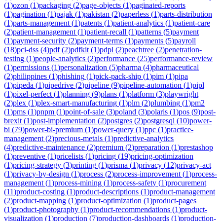
(
1
)
ozon
(
1
)
packaging
(
2
)
page-objects
(
1
)
paginated-reports
(
1
)
pagination
(
1
)
pajak
(
1
)
pakistan
(
2
)
paperless
(
1
)
parts-distribution
(
1
)
parts-management
(
1
)
patents
(
1
)
patient-analytics
(
1
)
patient-care
(
2
)
patient-management
(
1
)
patient-recall
(
1
)
patterns
(
5
)
payment
(
1
)
payment-security
(
2
)
payment-terms
(
1
)
payments
(
5
)
payroll
(
18
)
pci-dss
(
4
)
pdf
(
2
)
pdfkit
(
1
)
pdpl
(
2
)
peachtree
(
2
)
penetration-
testing
(
1
)
people-analytics
(
2
)
performance
(
25
)
performance-review
(
1
)
permissions
(
1
)
personalization
(
5
)
pharma
(
4
)
pharmaceutical
(
2
)
philippines
(
1
)
phishing
(
1
)
pick-pack-ship
(
1
)
pim
(
1
)
pipa
(
1
)
pipeda
(
1
)
pipedrive
(
2
)
pipeline
(
9
)
pipeline-automation
(
1
)
pipl
(
1
)
pixel-perfect
(
1
)
planning
(
9
)
plans
(
1
)
platform
(
3
)
playwright
(
2
)
plex
(
1
)
plex-smart-manufacturing
(
1
)
plm
(
2
)
plumbing
(
1
)
pm2
(
1
)
pms
(
1
)
pnpm
(
1
)
point-of-sale
(
3
)
poland
(
3
)
polaris
(
1
)
pos
(
9
)
post-
brexit
(
1
)
post-implementation
(
2
)
postgres
(
2
)
postgresql
(
10
)
power-
bi
(
79
)
power-bi-premium
(
1
)
power-query
(
1
)
ppc
(
1
)
practice-
management
(
2
)
precious-metals
(
1
)
predictive-analytics
(
4
)
predictive-maintenance
(
2
)
premium
(
2
)
preparation
(
1
)
prestashop
(
1
)
preventive
(
1
)
pricelists
(
1
)
pricing
(
19
)
pricing-optimization
(
1
)
pricing-strategy
(
3
)
printing
(
1
)
prisma
(
1
)
privacy
(
12
)
privacy-act
(
1
)
privacy-by-design
(
1
)
process
(
2
)
process-improvement
(
1
)
process-
management
(
1
)
process-mining
(
1
)
process-safety
(
1
)
procurement
(
11
)
product-costing
(
1
)
product-descriptions
(
1
)
product-management
(
2
)
product-mapping
(
1
)
product-optimization
(
1
)
product-pages
(
1
)
product-photography
(
1
)
product-recommendations
(
1
)
product-
visualization
(
1
)
production
(
7
)
production-dashboards
(
1
)
production-