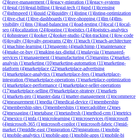
(
2
)
leave-management
(
1
)
legacy-migration
(
1
)
legacy-systems
(
1
)
legal
(
16
)
legal-billing
(
1
)
legal-tech
(
1
)
lgpd
(
1
)
licensing
(
7
)
lightspeed
(
1
)
liquid
(
2
)
liquidity
(
1
)
listing
(
1
)
listing-optimization
(
1
)
live-chat
(
1
)
live-dashboards
(
1
)
live-shopping
(
1
)
llm
(
4
)
llm-
visibility
(
1
)
lms
(
3
)
load-balancing
(
1
)
load-testing
(
3
)
local
(
1
)
local-
seo
(
4
)
localization
(
24
)
logging
(
1
)
logistics
(
14
)
logistics-analytics
(
1
)
lohnsteuer
(
1
)
looker
(
2
)
looker-studio
(
2
)
lot-tracking
(
1
)
low-code
(
6
)
loyalty
(
3
)
loyalty-programs
(
2
)
ltv
(
1
)
mach
(
1
)
mach-architecture
(
1
)
machine-learning
(
13
)
magento
(
4
)
mailchimp
(
1
)
maintenance
(
4
)
make-or-buy
(
1
)
making-tax-digital
(
1
)
malaysia
(
1
)
managed-
services
(
1
)
management
(
1
)
manufacturing
(
53
)
margins
(
2
)
market-
analysis
(
1
)
marketing
(
10
)
marketing-automation
(
11
)
marketing-
platform
(
4
)
marketplace
(
22
)
marketplace-advertising
(
1
)
marketplace-analytics
(
1
)
marketplace-fees
(
1
)
marketplace-
integration
(
9
)
marketplace-operations
(
1
)
marketplace-optimization
(
1
)
marketplace-performance
(
1
)
marketplace-seller-operations
(
17
)
marketplace-selling
(
9
)
marketplace-strategy
(
1
)
markets
(
1
)
markets-pro
(
1
)
master-data
(
1
)
matter-management
(
1
)
mcommerce
(
2
)
measurement
(
1
)
media
(
3
)
medical-device
(
1
)
membership
(
2
)
membership-sites
(
3
)
memberships
(
1
)
mercadolibre
(
2
)
mes
(
2
)
messaging
(
1
)
metabase
(
1
)
metasfresh
(
1
)
method-crm
(
1
)
metrics
(
2
)
mexico
(
1
)
mfa
(
1
)
microlearning
(
1
)
microservices
(
6
)
microsoft
(
4
)
microsoft-365
(
1
)
microsoft-copilot
(
1
)
microsoft-fabric
(
3
)
mid-
market
(
3
)
middle-east
(
3
)
migration
(
29
)
migrations
(
1
)
mobile
(
1
)
mobile-analytics
(
1
)
mobile-app
(
1
)
mobile-apps
(
1
)
mobile-bi