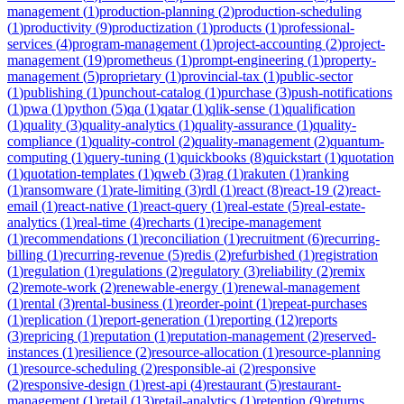
management
(
1
)
production-planning
(
2
)
production-scheduling
(
1
)
productivity
(
9
)
productization
(
1
)
products
(
1
)
professional-
services
(
4
)
program-management
(
1
)
project-accounting
(
2
)
project-
management
(
19
)
prometheus
(
1
)
prompt-engineering
(
1
)
property-
management
(
5
)
proprietary
(
1
)
provincial-tax
(
1
)
public-sector
(
1
)
publishing
(
1
)
punchout-catalog
(
1
)
purchase
(
3
)
push-notifications
(
1
)
pwa
(
1
)
python
(
5
)
qa
(
1
)
qatar
(
1
)
qlik-sense
(
1
)
qualification
(
1
)
quality
(
3
)
quality-analytics
(
1
)
quality-assurance
(
1
)
quality-
compliance
(
1
)
quality-control
(
2
)
quality-management
(
2
)
quantum-
computing
(
1
)
query-tuning
(
1
)
quickbooks
(
8
)
quickstart
(
1
)
quotation
(
1
)
quotation-templates
(
1
)
qweb
(
3
)
rag
(
1
)
rakuten
(
1
)
ranking
(
1
)
ransomware
(
1
)
rate-limiting
(
3
)
rdl
(
1
)
react
(
8
)
react-19
(
2
)
react-
email
(
1
)
react-native
(
1
)
react-query
(
1
)
real-estate
(
5
)
real-estate-
analytics
(
1
)
real-time
(
4
)
recharts
(
1
)
recipe-management
(
1
)
recommendations
(
1
)
reconciliation
(
1
)
recruitment
(
6
)
recurring-
billing
(
1
)
recurring-revenue
(
5
)
redis
(
2
)
refurbished
(
1
)
registration
(
1
)
regulation
(
1
)
regulations
(
2
)
regulatory
(
3
)
reliability
(
2
)
remix
(
2
)
remote-work
(
2
)
renewable-energy
(
1
)
renewal-management
(
1
)
rental
(
3
)
rental-business
(
1
)
reorder-point
(
1
)
repeat-purchases
(
1
)
replication
(
1
)
report-generation
(
1
)
reporting
(
12
)
reports
(
3
)
repricing
(
1
)
reputation
(
1
)
reputation-management
(
2
)
reserved-
instances
(
1
)
resilience
(
2
)
resource-allocation
(
1
)
resource-planning
(
1
)
resource-scheduling
(
2
)
responsible-ai
(
2
)
responsive
(
2
)
responsive-design
(
1
)
rest-api
(
4
)
restaurant
(
5
)
restaurant-
management
(
1
)
retail
(
13
)
retail-analytics
(
1
)
retention
(
9
)
returns