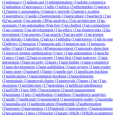
(
1
)
adequacy
(
1
)
admin-api
(
1
)
administration
(
1
)
adobe-commerce
(
2
)
adoption
(
2
)
aerospace
(
1
)
afip
(
1
)
africa
(
2
)
aftermarket
(
1
)
agency
(
13
)
agency-automation
(
1
)
agency-growth
(
2
)
agency-scaling
(
1
)
agentforce
(
1
)
agile
(
2
)
agreements
(
1
)
agriculture
(
3
)
agritech
(
1
)
ai
(
62
)
ai-agent
(
1
)
ai-agents
(
38
)
ai-analytics
(
2
)
ai-architecture
(
2
)
ai-
assistants
(
1
)
ai-automation
(
6
)
ai-bot
(
1
)
ai-chatbot
(
1
)
ai-comparison
(
1
)
ai-content
(
1
)
ai-development
(
1
)
ai-ethics
(
1
)
ai-frameworks
(
2
)
ai-
investment
(
1
)
ai-queries
(
1
)
ai-search
(
3
)
ai-security
(
1
)
ai-testing
(
1
)
ai-threats
(
1
)
alerting
(
2
)
alexa
(
1
)
alibaba
(
1
)
aliexpress
(
1
)
all-in-one
(
2
)
allegro
(
2
)
amazon
(
7
)
amazon-ads
(
1
)
amazon-ppc
(
1
)
amazon-
seller
(
1
)
aml
(
1
)
analytics
(
40
)
announcement
(
1
)
anomaly-detection
(
1
)
answer-engine-optimization
(
1
)
aov
(
1
)
ap-automation
(
1
)
apache
(
1
)
apcs
(
1
)
api
(
22
)
api-economy
(
1
)
api-first
(
2
)
api-gateway
(
1
)
api-
integration
(
3
)
api-security
(
2
)
apm
(
1
)
app-bridge
(
1
)
app-commerce
(
1
)
app-development
(
2
)
app-publishing
(
1
)
app-review
(
1
)
app-router
(
1
)
app-store
(
1
)
apparel
(
3
)
appi
(
1
)
apple-pay
(
1
)
applicant-tracking
(
1
)
applications
(
1
)
appointment-booking
(
2
)
appointments
(
1
)
appraisals
(
1
)
approval-chains
(
1
)
approvals
(
3
)
apps
(
1
)
ar
(
1
)
ar-
shopping
(
1
)
architecture
(
17
)
argentina
(
1
)
artificial-intelligence
(
2
)
as9100
(
1
)
asc-606
(
3
)
assessment
(
2
)
asset-management
(
4
)
assistant
(
1
)
ato
(
1
)
attribution
(
1
)
attrition
(
1
)
audience-analytics
(
1
)
audit
(
7
)
audit-trail
(
1
)
augmented
(
1
)
augmented-reality
(
2
)
australia
(
2
)
australia-gst
(
1
)
authentication
(
6
)
authentik
(
2
)
authorization
(
3
)
autogen
(
2
)
automation
(
119
)
automl
(
1
)
automotive
(
5
)
autonomous
(
2
)
awareness
(
1
)
aws
(
10
)
axelor
(
2
)
azure
(
4
)
b2b
(
18
)
b2b-ecommerce