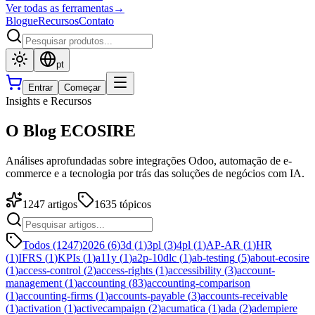
Ver todas as ferramentas
→
Blogue
Recursos
Contato
pt
Entrar
Começar
Insights e Recursos
O Blog ECOSIRE
Análises aprofundadas sobre integrações Odoo, automação de e-
commerce e a tecnologia por trás das soluções de negócios com IA.
1247
artigos
1635
tópicos
Todos (1247)
2026
(
6
)
3d
(
1
)
3pl
(
3
)
4pl
(
1
)
AP-AR
(
1
)
HR
(
1
)
IFRS
(
1
)
KPIs
(
1
)
a11y
(
1
)
a2p-10dlc
(
1
)
ab-testing
(
5
)
about-ecosire
(
1
)
access-control
(
2
)
access-rights
(
1
)
accessibility
(
3
)
account-
management
(
1
)
accounting
(
83
)
accounting-comparison
(
1
)
accounting-firms
(
1
)
accounts-payable
(
3
)
accounts-receivable
(
1
)
activation
(
1
)
activecampaign
(
2
)
acumatica
(
1
)
ada
(
2
)
adempiere