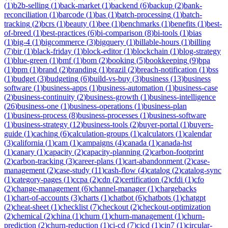
(
1
)
b2b-selling
(
1
)
back-market
(
1
)
backend
(
6
)
backup
(
2
)
bank-
reconciliation
(
1
)
barcode
(
1
)
bas
(
1
)
batch-processing
(
1
)
batch-
tracking
(
2
)
bcrs
(
1
)
beauty
(
1
)
bee
(
1
)
benchmarks
(
1
)
benefits
(
1
)
best-
of-breed
(
1
)
best-practices
(
6
)
bi-comparison
(
8
)
bi-tools
(
1
)
bias
(
1
)
big-4
(
1
)
bigcommerce
(
3
)
bigquery
(
1
)
billable-hours
(
1
)
billing
(
7
)
bir
(
1
)
black-friday
(
1
)
block-editor
(
1
)
blockchain
(
1
)
blog-strategy
(
1
)
blue-green
(
1
)
bmf
(
1
)
bom
(
2
)
booking
(
5
)
bookkeeping
(
9
)
bpa
(
1
)
bpm
(
1
)
brand
(
2
)
branding
(
1
)
brazil
(
2
)
breach-notification
(
1
)
bss
(
1
)
budget
(
3
)
budgeting
(
6
)
build-vs-buy
(
3
)
business
(
13
)
business
software
(
1
)
business-apps
(
1
)
business-automation
(
1
)
business-case
(
2
)
business-continuity
(
2
)
business-growth
(
1
)
business-intelligence
(
26
)
business-one
(
1
)
business-operations
(
1
)
business-plan
(
1
)
business-process
(
8
)
business-processes
(
1
)
business-software
(
1
)
business-strategy
(
12
)
business-tools
(
2
)
buyer-portal
(
1
)
buyers-
guide
(
1
)
caching
(
6
)
calculation-groups
(
1
)
calculators
(
1
)
calendar
(
3
)
california
(
1
)
cam
(
1
)
campaigns
(
4
)
canada
(
1
)
canada-hst
(
1
)
canary
(
1
)
capacity
(
2
)
capacity-planning
(
2
)
carbon-footprint
(
2
)
carbon-tracking
(
3
)
career-plans
(
1
)
cart-abandonment
(
2
)
case-
management
(
2
)
case-study
(
11
)
cash-flow
(
4
)
catalog
(
2
)
catalog-sync
(
1
)
category-pages
(
1
)
ccpa
(
2
)
cdn
(
2
)
certification
(
2
)
cfdi
(
1
)
cfo
(
2
)
change-management
(
6
)
channel-manager
(
1
)
chargebacks
(
1
)
chart-of-accounts
(
3
)
charts
(
1
)
chatbot
(
6
)
chatbots
(
1
)
chatgpt
(
2
)
cheat-sheet
(
1
)
checklist
(
7
)
checkout
(
2
)
checkout-optimization
(
2
)
chemical
(
2
)
china
(
1
)
churn
(
1
)
churn-management
(
1
)
churn-
prediction
(
2
)
churn-reduction
(
1
)
ci-cd
(
7
)
cicd
(
1
)
cin7
(
1
)
circular-