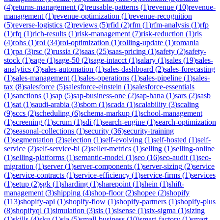
(
4
)
returns-management
(
2
)
reusable-patterns
(
1
)
revenue
(
10
)
revenue-
management
(
1
)
revenue-optimization
(
1
)
revenue-recognition
(
5
)
reverse-logistics
(
2
)
reviews
(
5
)
rfid
(
2
)
rfm
(
1
)
rfm-analysis
(
1
)
rfp
(
1
)
rfq
(
1
)
rich-results
(
1
)
risk-management
(
7
)
risk-reduction
(
1
)
rls
(
4
)
rohs
(
1
)
roi
(
34
)
roi-optimization
(
1
)
rolling-update
(
1
)
romania
(
1
)
rpa
(
3
)
rsc
(
2
)
russia
(
2
)
saas
(
25
)
saas-pricing
(
1
)
safety
(
2
)
safety-
stock
(
1
)
sage
(
1
)
sage-50
(
2
)
sage-intacct
(
1
)
salary
(
1
)
sales
(
19
)
sales-
analytics
(
3
)
sales-automation
(
1
)
sales-dashboard
(
2
)
sales-forecasting
(
1
)
sales-management
(
1
)
sales-operations
(
1
)
sales-pipeline
(
1
)
sales-
tax
(
8
)
salesforce
(
5
)
salesforce-einstein
(
1
)
salesforce-essentials
(
1
)
sanctions
(
1
)
sap
(
5
)
sap-business-one
(
2
)
sap-hana
(
1
)
sars
(
2
)
sasb
(
1
)
sat
(
1
)
saudi-arabia
(
3
)
sbom
(
1
)
scada
(
1
)
scalability
(
3
)
scaling
(
9
)
sccs
(
2
)
scheduling
(
6
)
schema-markup
(
1
)
school-management
(
1
)
screening
(
1
)
scrum
(
1
)
sdi
(
1
)
search-engine
(
1
)
search-optimization
(
2
)
seasonal-collections
(
1
)
security
(
36
)
security-training
(
1
)
segmentation
(
2
)
selection
(
1
)
self-evolving
(
1
)
self-hosted
(
1
)
self-
service
(
2
)
self-service-bi
(
2
)
seller-metrics
(
1
)
selling
(
1
)
selling-online
(
1
)
selling-platforms
(
1
)
semantic-model
(
1
)
seo
(
16
)
seo-audit
(
1
)
seo-
migration
(
1
)
server
(
1
)
server-components
(
1
)
server-sizing
(
2
)
service
(
1
)
service-contracts
(
1
)
service-efficiency
(
1
)
service-firms
(
1
)
services
(
1
)
setup
(
2
)
sgk
(
1
)
sharding
(
1
)
sharepoint
(
1
)
shein
(
1
)
shift-
management
(
3
)
shipping
(
4
)
shop-floor
(
2
)
shopee
(
2
)
shopify
(
113
)
shopify-api
(
1
)
shopify-flow
(
1
)
shopify-partners
(
1
)
shopify-plus
(
8
)
shopifyql
(
1
)
simulation
(
3
)
sis
(
1
)
sisense
(
1
)
six-sigma
(
1
)
sizing
(
1
)
skills
(
4
)
sku
(
1
)
sla
(
5
)
small-business
(
10
)
smart-factory
(
1
)
smart-