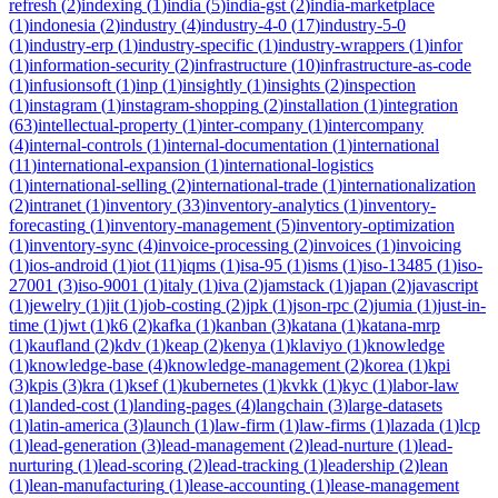
refresh
(
2
)
indexing
(
1
)
india
(
5
)
india-gst
(
2
)
india-marketplace
(
1
)
indonesia
(
2
)
industry
(
4
)
industry-4-0
(
17
)
industry-5-0
(
1
)
industry-erp
(
1
)
industry-specific
(
1
)
industry-wrappers
(
1
)
infor
(
1
)
information-security
(
2
)
infrastructure
(
10
)
infrastructure-as-code
(
1
)
infusionsoft
(
1
)
inp
(
1
)
insightly
(
1
)
insights
(
2
)
inspection
(
1
)
instagram
(
1
)
instagram-shopping
(
2
)
installation
(
1
)
integration
(
63
)
intellectual-property
(
1
)
inter-company
(
1
)
intercompany
(
4
)
internal-controls
(
1
)
internal-documentation
(
1
)
international
(
11
)
international-expansion
(
1
)
international-logistics
(
1
)
international-selling
(
2
)
international-trade
(
1
)
internationalization
(
2
)
intranet
(
1
)
inventory
(
33
)
inventory-analytics
(
1
)
inventory-
forecasting
(
1
)
inventory-management
(
5
)
inventory-optimization
(
1
)
inventory-sync
(
4
)
invoice-processing
(
2
)
invoices
(
1
)
invoicing
(
1
)
ios-android
(
1
)
iot
(
11
)
iqms
(
1
)
isa-95
(
1
)
isms
(
1
)
iso-13485
(
1
)
iso-
27001
(
3
)
iso-9001
(
1
)
italy
(
1
)
iva
(
2
)
jamstack
(
1
)
japan
(
2
)
javascript
(
1
)
jewelry
(
1
)
jit
(
1
)
job-costing
(
2
)
jpk
(
1
)
json-rpc
(
2
)
jumia
(
1
)
just-in-
time
(
1
)
jwt
(
1
)
k6
(
2
)
kafka
(
1
)
kanban
(
3
)
katana
(
1
)
katana-mrp
(
1
)
kaufland
(
2
)
kdv
(
1
)
keap
(
2
)
kenya
(
1
)
klaviyo
(
1
)
knowledge
(
1
)
knowledge-base
(
4
)
knowledge-management
(
2
)
korea
(
1
)
kpi
(
3
)
kpis
(
3
)
kra
(
1
)
ksef
(
1
)
kubernetes
(
1
)
kvkk
(
1
)
kyc
(
1
)
labor-law
(
1
)
landed-cost
(
1
)
landing-pages
(
4
)
langchain
(
3
)
large-datasets
(
1
)
latin-america
(
3
)
launch
(
1
)
law-firm
(
1
)
law-firms
(
1
)
lazada
(
1
)
lcp
(
1
)
lead-generation
(
3
)
lead-management
(
2
)
lead-nurture
(
1
)
lead-
nurturing
(
1
)
lead-scoring
(
2
)
lead-tracking
(
1
)
leadership
(
2
)
lean
(
1
)
lean-manufacturing
(
1
)
lease-accounting
(
1
)
lease-management