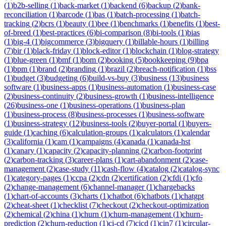
(
1
)
b2b-selling
(
1
)
back-market
(
1
)
backend
(
6
)
backup
(
2
)
bank-
reconciliation
(
1
)
barcode
(
1
)
bas
(
1
)
batch-processing
(
1
)
batch-
tracking
(
2
)
bcrs
(
1
)
beauty
(
1
)
bee
(
1
)
benchmarks
(
1
)
benefits
(
1
)
best-
of-breed
(
1
)
best-practices
(
6
)
bi-comparison
(
8
)
bi-tools
(
1
)
bias
(
1
)
big-4
(
1
)
bigcommerce
(
3
)
bigquery
(
1
)
billable-hours
(
1
)
billing
(
7
)
bir
(
1
)
black-friday
(
1
)
block-editor
(
1
)
blockchain
(
1
)
blog-strategy
(
1
)
blue-green
(
1
)
bmf
(
1
)
bom
(
2
)
booking
(
5
)
bookkeeping
(
9
)
bpa
(
1
)
bpm
(
1
)
brand
(
2
)
branding
(
1
)
brazil
(
2
)
breach-notification
(
1
)
bss
(
1
)
budget
(
3
)
budgeting
(
6
)
build-vs-buy
(
3
)
business
(
13
)
business
software
(
1
)
business-apps
(
1
)
business-automation
(
1
)
business-case
(
2
)
business-continuity
(
2
)
business-growth
(
1
)
business-intelligence
(
26
)
business-one
(
1
)
business-operations
(
1
)
business-plan
(
1
)
business-process
(
8
)
business-processes
(
1
)
business-software
(
1
)
business-strategy
(
12
)
business-tools
(
2
)
buyer-portal
(
1
)
buyers-
guide
(
1
)
caching
(
6
)
calculation-groups
(
1
)
calculators
(
1
)
calendar
(
3
)
california
(
1
)
cam
(
1
)
campaigns
(
4
)
canada
(
1
)
canada-hst
(
1
)
canary
(
1
)
capacity
(
2
)
capacity-planning
(
2
)
carbon-footprint
(
2
)
carbon-tracking
(
3
)
career-plans
(
1
)
cart-abandonment
(
2
)
case-
management
(
2
)
case-study
(
11
)
cash-flow
(
4
)
catalog
(
2
)
catalog-sync
(
1
)
category-pages
(
1
)
ccpa
(
2
)
cdn
(
2
)
certification
(
2
)
cfdi
(
1
)
cfo
(
2
)
change-management
(
6
)
channel-manager
(
1
)
chargebacks
(
1
)
chart-of-accounts
(
3
)
charts
(
1
)
chatbot
(
6
)
chatbots
(
1
)
chatgpt
(
2
)
cheat-sheet
(
1
)
checklist
(
7
)
checkout
(
2
)
checkout-optimization
(
2
)
chemical
(
2
)
china
(
1
)
churn
(
1
)
churn-management
(
1
)
churn-
prediction
(
2
)
churn-reduction
(
1
)
ci-cd
(
7
)
cicd
(
1
)
cin7
(
1
)
circular-