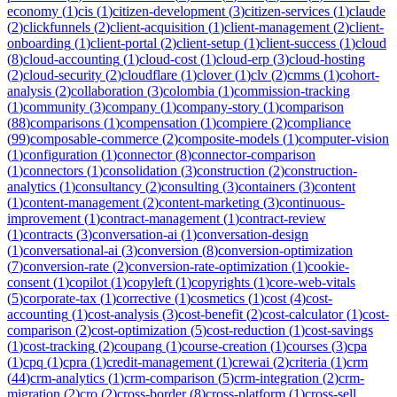
economy
(
1
)
cis
(
1
)
citizen-development
(
3
)
citizen-services
(
1
)
claude
(
2
)
clickfunnels
(
2
)
client-acquisition
(
1
)
client-management
(
2
)
client-
onboarding
(
1
)
client-portal
(
2
)
client-setup
(
1
)
client-success
(
1
)
cloud
(
8
)
cloud-accounting
(
1
)
cloud-cost
(
1
)
cloud-erp
(
3
)
cloud-hosting
(
2
)
cloud-security
(
2
)
cloudflare
(
1
)
clover
(
1
)
clv
(
2
)
cmms
(
1
)
cohort-
analysis
(
2
)
collaboration
(
3
)
colombia
(
1
)
commission-tracking
(
1
)
community
(
3
)
company
(
1
)
company-story
(
1
)
comparison
(
88
)
comparisons
(
1
)
compensation
(
1
)
compiere
(
2
)
compliance
(
99
)
composable-commerce
(
2
)
composite-models
(
1
)
computer-vision
(
1
)
configuration
(
1
)
connector
(
8
)
connector-comparison
(
1
)
connectors
(
1
)
consolidation
(
3
)
construction
(
2
)
construction-
analytics
(
1
)
consultancy
(
2
)
consulting
(
3
)
containers
(
3
)
content
(
1
)
content-management
(
2
)
content-marketing
(
3
)
continuous-
improvement
(
1
)
contract-management
(
1
)
contract-review
(
1
)
contracts
(
3
)
conversation-ai
(
1
)
conversation-design
(
1
)
conversational-ai
(
3
)
conversion
(
8
)
conversion-optimization
(
7
)
conversion-rate
(
2
)
conversion-rate-optimization
(
1
)
cookie-
consent
(
1
)
copilot
(
1
)
copyleft
(
1
)
copyrights
(
1
)
core-web-vitals
(
5
)
corporate-tax
(
1
)
corrective
(
1
)
cosmetics
(
1
)
cost
(
4
)
cost-
accounting
(
1
)
cost-analysis
(
3
)
cost-benefit
(
2
)
cost-calculator
(
1
)
cost-
comparison
(
2
)
cost-optimization
(
5
)
cost-reduction
(
1
)
cost-savings
(
1
)
cost-tracking
(
2
)
coupang
(
1
)
course-creation
(
1
)
courses
(
3
)
cpa
(
1
)
cpq
(
1
)
cpra
(
1
)
credit-management
(
1
)
crewai
(
2
)
criteria
(
1
)
crm
(
44
)
crm-analytics
(
1
)
crm-comparison
(
5
)
crm-integration
(
2
)
crm-
migration
(
2
)
cro
(
2
)
cross-border
(
8
)
cross-platform
(
1
)
cross-sell