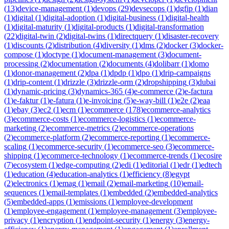
(
13
)
device-management
(
1
)
devops
(
29
)
devsecops
(
1
)
dgfip
(
1
)
dian
(
1
)
digital
(
1
)
digital-adoption
(
1
)
digital-business
(
1
)
digital-health
(
1
)
digital-maturity
(
1
)
digital-products
(
1
)
digital-transformation
(
22
)
digital-twin
(
2
)
digital-twins
(
1
)
directquery
(
1
)
disaster-recovery
(
1
)
discounts
(
2
)
distribution
(
4
)
diversity
(
1
)
dms
(
2
)
docker
(
3
)
docker-
compose
(
1
)
doctype
(
1
)
document-management
(
3
)
document-
processing
(
2
)
documentation
(
2
)
documents
(
4
)
dolibarr
(
1
)
domo
(
1
)
donor-management
(
2
)
dpa
(
1
)
dpdp
(
1
)
dpo
(
1
)
drip-campaigns
(
1
)
drip-content
(
1
)
drizzle
(
3
)
drizzle-orm
(
2
)
dropshipping
(
3
)
dubai
(
1
)
dynamic-pricing
(
3
)
dynamics-365
(
4
)
e-commerce
(
2
)
e-factura
(
1
)
e-faktur
(
1
)
e-fatura
(
1
)
e-invoicing
(
5
)
e-way-bill
(
1
)
e2e
(
2
)
eaa
(
1
)
ebay
(
3
)
ec2
(
1
)
ecm
(
1
)
ecommerce
(
178
)
ecommerce-analytics
(
3
)
ecommerce-costs
(
1
)
ecommerce-logistics
(
1
)
ecommerce-
marketing
(
2
)
ecommerce-metrics
(
2
)
ecommerce-operations
(
2
)
ecommerce-platform
(
2
)
ecommerce-reporting
(
1
)
ecommerce-
scaling
(
1
)
ecommerce-security
(
1
)
ecommerce-seo
(
3
)
ecommerce-
shipping
(
1
)
ecommerce-technology
(
1
)
ecommerce-trends
(
1
)
ecosire
(
7
)
ecosystem
(
1
)
edge-computing
(
2
)
edi
(
1
)
editorial
(
1
)
edr
(
1
)
edtech
(
1
)
education
(
4
)
education-analytics
(
1
)
efficiency
(
8
)
egypt
(
2
)
electronics
(
1
)
emag
(
1
)
email
(
2
)
email-marketing
(
10
)
email-
sequences
(
1
)
email-templates
(
1
)
embedded
(
2
)
embedded-analytics
(
5
)
embedded-apps
(
1
)
emissions
(
1
)
employee-development
(
1
)
employee-engagement
(
1
)
employee-management
(
3
)
employee-
privacy
(
1
)
encryption
(
1
)
endpoint-security
(
1
)
energy
(
3
)
energy-