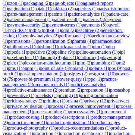
(
1
)
ozon
(
1
)
packaging
(
2
)
page-objects
(
1
)
paginated-reports
(
1
)
pagination
(
1
)
pajak
(
1
)
pakistan
(
2
)
paperless
(
1
)
parts-distribution
(
1
)
parts-management
(
1
)
patents
(
1
)
patient-analytics
(
1
)
patient-care
(
2
)
patient-management
(
1
)
patient-recall
(
1
)
patterns
(
5
)
payment
(
1
)
payment-security
(
2
)
payment-terms
(
1
)
payments
(
5
)
payroll
(
18
)
pci-dss
(
4
)
pdf
(
2
)
pdfkit
(
1
)
pdpl
(
2
)
peachtree
(
2
)
penetration-
testing
(
1
)
people-analytics
(
2
)
performance
(
25
)
performance-review
(
1
)
permissions
(
1
)
personalization
(
5
)
pharma
(
4
)
pharmaceutical
(
2
)
philippines
(
1
)
phishing
(
1
)
pick-pack-ship
(
1
)
pim
(
1
)
pipa
(
1
)
pipeda
(
1
)
pipedrive
(
2
)
pipeline
(
9
)
pipeline-automation
(
1
)
pipl
(
1
)
pixel-perfect
(
1
)
planning
(
9
)
plans
(
1
)
platform
(
3
)
playwright
(
2
)
plex
(
1
)
plex-smart-manufacturing
(
1
)
plm
(
2
)
plumbing
(
1
)
pm2
(
1
)
pms
(
1
)
pnpm
(
1
)
point-of-sale
(
3
)
poland
(
3
)
polaris
(
1
)
pos
(
9
)
post-
brexit
(
1
)
post-implementation
(
2
)
postgres
(
2
)
postgresql
(
10
)
power-
bi
(
79
)
power-bi-premium
(
1
)
power-query
(
1
)
ppc
(
1
)
practice-
management
(
2
)
precious-metals
(
1
)
predictive-analytics
(
4
)
predictive-maintenance
(
2
)
premium
(
2
)
preparation
(
1
)
prestashop
(
1
)
preventive
(
1
)
pricelists
(
1
)
pricing
(
19
)
pricing-optimization
(
1
)
pricing-strategy
(
3
)
printing
(
1
)
prisma
(
1
)
privacy
(
12
)
privacy-act
(
1
)
privacy-by-design
(
1
)
process
(
2
)
process-improvement
(
1
)
process-
management
(
1
)
process-mining
(
1
)
process-safety
(
1
)
procurement
(
11
)
product-costing
(
1
)
product-descriptions
(
1
)
product-management
(
2
)
product-mapping
(
1
)
product-optimization
(
1
)
product-pages
(
1
)
product-photography
(
1
)
product-recommendations
(
1
)
product-
visualization
(
1
)
production
(
7
)
production-dashboards
(
1
)
production-