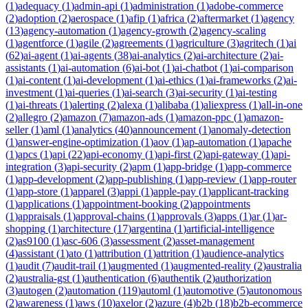
(
1
)
adequacy
(
1
)
admin-api
(
1
)
administration
(
1
)
adobe-commerce
(
2
)
adoption
(
2
)
aerospace
(
1
)
afip
(
1
)
africa
(
2
)
aftermarket
(
1
)
agency
(
13
)
agency-automation
(
1
)
agency-growth
(
2
)
agency-scaling
(
1
)
agentforce
(
1
)
agile
(
2
)
agreements
(
1
)
agriculture
(
3
)
agritech
(
1
)
ai
(
62
)
ai-agent
(
1
)
ai-agents
(
38
)
ai-analytics
(
2
)
ai-architecture
(
2
)
ai-
assistants
(
1
)
ai-automation
(
6
)
ai-bot
(
1
)
ai-chatbot
(
1
)
ai-comparison
(
1
)
ai-content
(
1
)
ai-development
(
1
)
ai-ethics
(
1
)
ai-frameworks
(
2
)
ai-
investment
(
1
)
ai-queries
(
1
)
ai-search
(
3
)
ai-security
(
1
)
ai-testing
(
1
)
ai-threats
(
1
)
alerting
(
2
)
alexa
(
1
)
alibaba
(
1
)
aliexpress
(
1
)
all-in-one
(
2
)
allegro
(
2
)
amazon
(
7
)
amazon-ads
(
1
)
amazon-ppc
(
1
)
amazon-
seller
(
1
)
aml
(
1
)
analytics
(
40
)
announcement
(
1
)
anomaly-detection
(
1
)
answer-engine-optimization
(
1
)
aov
(
1
)
ap-automation
(
1
)
apache
(
1
)
apcs
(
1
)
api
(
22
)
api-economy
(
1
)
api-first
(
2
)
api-gateway
(
1
)
api-
integration
(
3
)
api-security
(
2
)
apm
(
1
)
app-bridge
(
1
)
app-commerce
(
1
)
app-development
(
2
)
app-publishing
(
1
)
app-review
(
1
)
app-router
(
1
)
app-store
(
1
)
apparel
(
3
)
appi
(
1
)
apple-pay
(
1
)
applicant-tracking
(
1
)
applications
(
1
)
appointment-booking
(
2
)
appointments
(
1
)
appraisals
(
1
)
approval-chains
(
1
)
approvals
(
3
)
apps
(
1
)
ar
(
1
)
ar-
shopping
(
1
)
architecture
(
17
)
argentina
(
1
)
artificial-intelligence
(
2
)
as9100
(
1
)
asc-606
(
3
)
assessment
(
2
)
asset-management
(
4
)
assistant
(
1
)
ato
(
1
)
attribution
(
1
)
attrition
(
1
)
audience-analytics
(
1
)
audit
(
7
)
audit-trail
(
1
)
augmented
(
1
)
augmented-reality
(
2
)
australia
(
2
)
australia-gst
(
1
)
authentication
(
6
)
authentik
(
2
)
authorization
(
3
)
autogen
(
2
)
automation
(
119
)
automl
(
1
)
automotive
(
5
)
autonomous
(
2
)
awareness
(
1
)
aws
(
10
)
axelor
(
2
)
azure
(
4
)
b2b
(
18
)
b2b-ecommerce