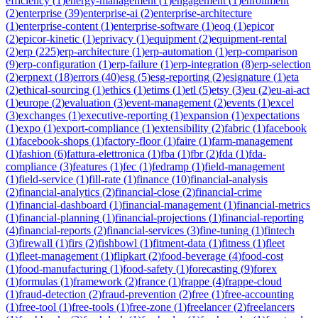
efficiency
(
1
)
energy-management
(
1
)
engagement
(
1
)
enrollment
(
2
)
enterprise
(
39
)
enterprise-ai
(
2
)
enterprise-architecture
(
1
)
enterprise-content
(
1
)
enterprise-software
(
1
)
eoq
(
1
)
epicor
(
2
)
epicor-kinetic
(
1
)
eprivacy
(
1
)
equipment
(
2
)
equipment-rental
(
2
)
erp
(
225
)
erp-architecture
(
1
)
erp-automation
(
1
)
erp-comparison
(
9
)
erp-configuration
(
1
)
erp-failure
(
1
)
erp-integration
(
8
)
erp-selection
(
2
)
erpnext
(
18
)
errors
(
40
)
esg
(
5
)
esg-reporting
(
2
)
esignature
(
1
)
eta
(
2
)
ethical-sourcing
(
1
)
ethics
(
1
)
etims
(
1
)
etl
(
5
)
etsy
(
3
)
eu
(
2
)
eu-ai-act
(
1
)
europe
(
2
)
evaluation
(
3
)
event-management
(
2
)
events
(
1
)
excel
(
3
)
exchanges
(
1
)
executive-reporting
(
1
)
expansion
(
1
)
expectations
(
1
)
expo
(
1
)
export-compliance
(
1
)
extensibility
(
2
)
fabric
(
1
)
facebook
(
1
)
facebook-shops
(
1
)
factory-floor
(
1
)
faire
(
1
)
farm-management
(
1
)
fashion
(
6
)
fattura-elettronica
(
1
)
fba
(
1
)
fbr
(
2
)
fda
(
1
)
fda-
compliance
(
3
)
features
(
1
)
fec
(
1
)
fedramp
(
1
)
field-management
(
1
)
field-service
(
1
)
fill-rate
(
1
)
finance
(
10
)
financial-analysis
(
2
)
financial-analytics
(
2
)
financial-close
(
2
)
financial-crime
(
1
)
financial-dashboard
(
1
)
financial-management
(
1
)
financial-metrics
(
1
)
financial-planning
(
1
)
financial-projections
(
1
)
financial-reporting
(
4
)
financial-reports
(
2
)
financial-services
(
3
)
fine-tuning
(
1
)
fintech
(
3
)
firewall
(
1
)
firs
(
2
)
fishbowl
(
1
)
fitment-data
(
1
)
fitness
(
1
)
fleet
(
1
)
fleet-management
(
1
)
flipkart
(
2
)
food-beverage
(
4
)
food-cost
(
1
)
food-manufacturing
(
1
)
food-safety
(
1
)
forecasting
(
9
)
forex
(
1
)
formulas
(
1
)
framework
(
2
)
france
(
1
)
frappe
(
4
)
frappe-cloud
(
1
)
fraud-detection
(
2
)
fraud-prevention
(
2
)
free
(
1
)
free-accounting
(
1
)
free-tool
(
1
)
free-tools
(
1
)
free-zone
(
1
)
freelancer
(
2
)
freelancers