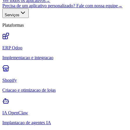
Ver todos os aplicativos
→
Precisa de um aplicativo personalizado? Fale com nossa equipe
→
Serviços
Plataformas
ERP Odoo
Implementacao e integracao
Shopify
Criacao e otimizacao de lojas
IA OpenClaw
Implantacao de agentes IA