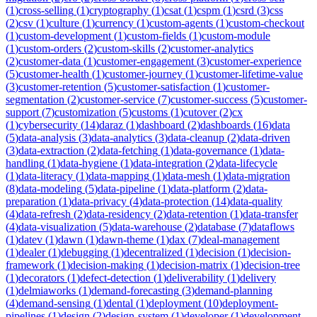
(
1
)
cross-selling
(
1
)
cryptography
(
1
)
csat
(
1
)
cspm
(
1
)
csrd
(
3
)
css
(
2
)
csv
(
1
)
culture
(
1
)
currency
(
1
)
custom-agents
(
1
)
custom-checkout
(
1
)
custom-development
(
1
)
custom-fields
(
1
)
custom-module
(
1
)
custom-orders
(
2
)
custom-skills
(
2
)
customer-analytics
(
2
)
customer-data
(
1
)
customer-engagement
(
3
)
customer-experience
(
5
)
customer-health
(
1
)
customer-journey
(
1
)
customer-lifetime-value
(
3
)
customer-retention
(
5
)
customer-satisfaction
(
1
)
customer-
segmentation
(
2
)
customer-service
(
7
)
customer-success
(
5
)
customer-
support
(
7
)
customization
(
5
)
customs
(
1
)
cutover
(
2
)
cx
(
1
)
cybersecurity
(
14
)
daraz
(
1
)
dashboard
(
2
)
dashboards
(
16
)
data
(
5
)
data-analysis
(
3
)
data-analytics
(
3
)
data-cleanup
(
2
)
data-driven
(
3
)
data-extraction
(
2
)
data-fetching
(
1
)
data-governance
(
1
)
data-
handling
(
1
)
data-hygiene
(
1
)
data-integration
(
2
)
data-lifecycle
(
1
)
data-literacy
(
1
)
data-mapping
(
1
)
data-mesh
(
1
)
data-migration
(
8
)
data-modeling
(
5
)
data-pipeline
(
1
)
data-platform
(
2
)
data-
preparation
(
1
)
data-privacy
(
4
)
data-protection
(
14
)
data-quality
(
4
)
data-refresh
(
2
)
data-residency
(
2
)
data-retention
(
1
)
data-transfer
(
4
)
data-visualization
(
5
)
data-warehouse
(
2
)
database
(
7
)
dataflows
(
1
)
datev
(
1
)
dawn
(
1
)
dawn-theme
(
1
)
dax
(
7
)
deal-management
(
1
)
dealer
(
1
)
debugging
(
1
)
decentralized
(
1
)
decision
(
1
)
decision-
framework
(
1
)
decision-making
(
1
)
decision-matrix
(
1
)
decision-tree
(
1
)
decorators
(
1
)
defect-detection
(
1
)
deliverability
(
1
)
delivery
(
1
)
delmiaworks
(
1
)
demand-forecasting
(
3
)
demand-planning
(
4
)
demand-sensing
(
1
)
dental
(
1
)
deployment
(
10
)
deployment-
pipelines
(
1
)
design
(
2
)
design-system
(
1
)
developer
(
1
)
development