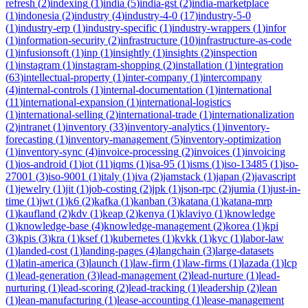
refresh
(
2
)
indexing
(
1
)
india
(
5
)
india-gst
(
2
)
india-marketplace
(
1
)
indonesia
(
2
)
industry
(
4
)
industry-4-0
(
17
)
industry-5-0
(
1
)
industry-erp
(
1
)
industry-specific
(
1
)
industry-wrappers
(
1
)
infor
(
1
)
information-security
(
2
)
infrastructure
(
10
)
infrastructure-as-code
(
1
)
infusionsoft
(
1
)
inp
(
1
)
insightly
(
1
)
insights
(
2
)
inspection
(
1
)
instagram
(
1
)
instagram-shopping
(
2
)
installation
(
1
)
integration
(
63
)
intellectual-property
(
1
)
inter-company
(
1
)
intercompany
(
4
)
internal-controls
(
1
)
internal-documentation
(
1
)
international
(
11
)
international-expansion
(
1
)
international-logistics
(
1
)
international-selling
(
2
)
international-trade
(
1
)
internationalization
(
2
)
intranet
(
1
)
inventory
(
33
)
inventory-analytics
(
1
)
inventory-
forecasting
(
1
)
inventory-management
(
5
)
inventory-optimization
(
1
)
inventory-sync
(
4
)
invoice-processing
(
2
)
invoices
(
1
)
invoicing
(
1
)
ios-android
(
1
)
iot
(
11
)
iqms
(
1
)
isa-95
(
1
)
isms
(
1
)
iso-13485
(
1
)
iso-
27001
(
3
)
iso-9001
(
1
)
italy
(
1
)
iva
(
2
)
jamstack
(
1
)
japan
(
2
)
javascript
(
1
)
jewelry
(
1
)
jit
(
1
)
job-costing
(
2
)
jpk
(
1
)
json-rpc
(
2
)
jumia
(
1
)
just-in-
time
(
1
)
jwt
(
1
)
k6
(
2
)
kafka
(
1
)
kanban
(
3
)
katana
(
1
)
katana-mrp
(
1
)
kaufland
(
2
)
kdv
(
1
)
keap
(
2
)
kenya
(
1
)
klaviyo
(
1
)
knowledge
(
1
)
knowledge-base
(
4
)
knowledge-management
(
2
)
korea
(
1
)
kpi
(
3
)
kpis
(
3
)
kra
(
1
)
ksef
(
1
)
kubernetes
(
1
)
kvkk
(
1
)
kyc
(
1
)
labor-law
(
1
)
landed-cost
(
1
)
landing-pages
(
4
)
langchain
(
3
)
large-datasets
(
1
)
latin-america
(
3
)
launch
(
1
)
law-firm
(
1
)
law-firms
(
1
)
lazada
(
1
)
lcp
(
1
)
lead-generation
(
3
)
lead-management
(
2
)
lead-nurture
(
1
)
lead-
nurturing
(
1
)
lead-scoring
(
2
)
lead-tracking
(
1
)
leadership
(
2
)
lean
(
1
)
lean-manufacturing
(
1
)
lease-accounting
(
1
)
lease-management