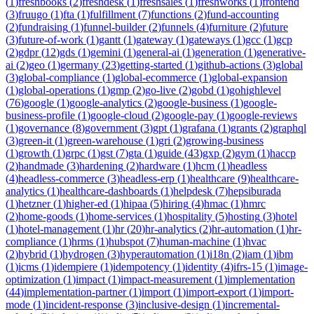
(
1
)
freshbooks
(
2
)
freshdesk
(
1
)
freshsales
(
1
)
freshworks
(
1
)
frontend
(
3
)
fruugo
(
1
)
fta
(
1
)
fulfillment
(
7
)
functions
(
2
)
fund-accounting
(
2
)
fundraising
(
1
)
funnel-builder
(
2
)
funnels
(
4
)
furniture
(
2
)
future
(
3
)
future-of-work
(
1
)
gantt
(
1
)
gateway
(
1
)
gateways
(
1
)
gcc
(
1
)
gcp
(
2
)
gdpr
(
12
)
gds
(
1
)
gemini
(
1
)
general-ai
(
1
)
generation
(
1
)
generative-
ai
(
2
)
geo
(
1
)
germany
(
23
)
getting-started
(
1
)
github-actions
(
3
)
global
(
3
)
global-compliance
(
1
)
global-ecommerce
(
1
)
global-expansion
(
1
)
global-operations
(
1
)
gmp
(
2
)
go-live
(
2
)
gobd
(
1
)
gohighlevel
(
76
)
google
(
1
)
google-analytics
(
2
)
google-business
(
1
)
google-
business-profile
(
1
)
google-cloud
(
2
)
google-pay
(
1
)
google-reviews
(
1
)
governance
(
8
)
government
(
3
)
gpt
(
1
)
grafana
(
1
)
grants
(
2
)
graphql
(
3
)
green-it
(
1
)
green-warehouse
(
1
)
gri
(
2
)
growing-business
(
1
)
growth
(
1
)
grpc
(
1
)
gst
(
7
)
gta
(
1
)
guide
(
43
)
gxp
(
2
)
gym
(
1
)
haccp
(
2
)
handmade
(
3
)
hardening
(
2
)
hardware
(
1
)
hcm
(
1
)
headless
(
4
)
headless-commerce
(
3
)
headless-erp
(
1
)
healthcare
(
9
)
healthcare-
analytics
(
1
)
healthcare-dashboards
(
1
)
helpdesk
(
7
)
hepsiburada
(
1
)
hetzner
(
1
)
higher-ed
(
1
)
hipaa
(
5
)
hiring
(
4
)
hmac
(
1
)
hmrc
(
2
)
home-goods
(
1
)
home-services
(
1
)
hospitality
(
5
)
hosting
(
3
)
hotel
(
1
)
hotel-management
(
1
)
hr
(
20
)
hr-analytics
(
2
)
hr-automation
(
1
)
hr-
compliance
(
1
)
hrms
(
1
)
hubspot
(
7
)
human-machine
(
1
)
hvac
(
2
)
hybrid
(
1
)
hydrogen
(
3
)
hyperautomation
(
1
)
i18n
(
2
)
iam
(
1
)
ibm
(
1
)
icms
(
1
)
idempiere
(
1
)
idempotency
(
1
)
identity
(
4
)
ifrs-15
(
1
)
image-
optimization
(
1
)
impact
(
1
)
impact-measurement
(
1
)
implementation
(
44
)
implementation-partner
(
1
)
import
(
1
)
import-export
(
1
)
import-
mode
(
1
)
incident-response
(
3
)
inclusive-design
(
1
)
incremental-