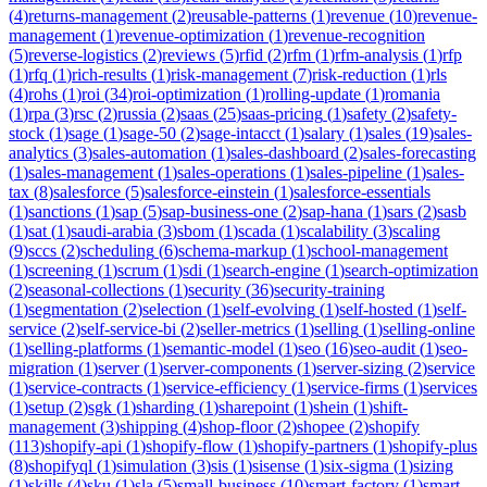
(
4
)
returns-management
(
2
)
reusable-patterns
(
1
)
revenue
(
10
)
revenue-
management
(
1
)
revenue-optimization
(
1
)
revenue-recognition
(
5
)
reverse-logistics
(
2
)
reviews
(
5
)
rfid
(
2
)
rfm
(
1
)
rfm-analysis
(
1
)
rfp
(
1
)
rfq
(
1
)
rich-results
(
1
)
risk-management
(
7
)
risk-reduction
(
1
)
rls
(
4
)
rohs
(
1
)
roi
(
34
)
roi-optimization
(
1
)
rolling-update
(
1
)
romania
(
1
)
rpa
(
3
)
rsc
(
2
)
russia
(
2
)
saas
(
25
)
saas-pricing
(
1
)
safety
(
2
)
safety-
stock
(
1
)
sage
(
1
)
sage-50
(
2
)
sage-intacct
(
1
)
salary
(
1
)
sales
(
19
)
sales-
analytics
(
3
)
sales-automation
(
1
)
sales-dashboard
(
2
)
sales-forecasting
(
1
)
sales-management
(
1
)
sales-operations
(
1
)
sales-pipeline
(
1
)
sales-
tax
(
8
)
salesforce
(
5
)
salesforce-einstein
(
1
)
salesforce-essentials
(
1
)
sanctions
(
1
)
sap
(
5
)
sap-business-one
(
2
)
sap-hana
(
1
)
sars
(
2
)
sasb
(
1
)
sat
(
1
)
saudi-arabia
(
3
)
sbom
(
1
)
scada
(
1
)
scalability
(
3
)
scaling
(
9
)
sccs
(
2
)
scheduling
(
6
)
schema-markup
(
1
)
school-management
(
1
)
screening
(
1
)
scrum
(
1
)
sdi
(
1
)
search-engine
(
1
)
search-optimization
(
2
)
seasonal-collections
(
1
)
security
(
36
)
security-training
(
1
)
segmentation
(
2
)
selection
(
1
)
self-evolving
(
1
)
self-hosted
(
1
)
self-
service
(
2
)
self-service-bi
(
2
)
seller-metrics
(
1
)
selling
(
1
)
selling-online
(
1
)
selling-platforms
(
1
)
semantic-model
(
1
)
seo
(
16
)
seo-audit
(
1
)
seo-
migration
(
1
)
server
(
1
)
server-components
(
1
)
server-sizing
(
2
)
service
(
1
)
service-contracts
(
1
)
service-efficiency
(
1
)
service-firms
(
1
)
services
(
1
)
setup
(
2
)
sgk
(
1
)
sharding
(
1
)
sharepoint
(
1
)
shein
(
1
)
shift-
management
(
3
)
shipping
(
4
)
shop-floor
(
2
)
shopee
(
2
)
shopify
(
113
)
shopify-api
(
1
)
shopify-flow
(
1
)
shopify-partners
(
1
)
shopify-plus
(
8
)
shopifyql
(
1
)
simulation
(
3
)
sis
(
1
)
sisense
(
1
)
six-sigma
(
1
)
sizing
(
1
)
skills
(
4
)
sku
(
1
)
sla
(
5
)
small-business
(
10
)
smart-factory
(
1
)
smart-