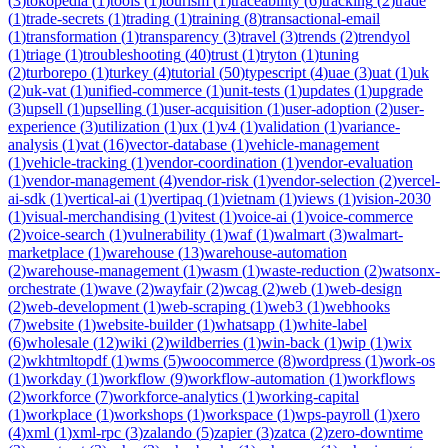
(
3
)
tokopedia
(
1
)
tools
(
1
)
tourism
(
1
)
traceability
(
6
)
tracking
(
2
)
trade
(
1
)
trade-secrets
(
1
)
trading
(
1
)
training
(
8
)
transactional-email
(
1
)
transformation
(
1
)
transparency
(
3
)
travel
(
3
)
trends
(
2
)
trendyol
(
1
)
triage
(
1
)
troubleshooting
(
40
)
trust
(
1
)
tryton
(
1
)
tuning
(
2
)
turborepo
(
1
)
turkey
(
4
)
tutorial
(
50
)
typescript
(
4
)
uae
(
3
)
uat
(
1
)
uk
(
2
)
uk-vat
(
1
)
unified-commerce
(
1
)
unit-tests
(
1
)
updates
(
1
)
upgrade
(
3
)
upsell
(
1
)
upselling
(
1
)
user-acquisition
(
1
)
user-adoption
(
2
)
user-
experience
(
3
)
utilization
(
1
)
ux
(
1
)
v4
(
1
)
validation
(
1
)
variance-
analysis
(
1
)
vat
(
16
)
vector-database
(
1
)
vehicle-management
(
1
)
vehicle-tracking
(
1
)
vendor-coordination
(
1
)
vendor-evaluation
(
1
)
vendor-management
(
4
)
vendor-risk
(
1
)
vendor-selection
(
2
)
vercel-
ai-sdk
(
1
)
vertical-ai
(
1
)
vertipaq
(
1
)
vietnam
(
1
)
views
(
1
)
vision-2030
(
1
)
visual-merchandising
(
1
)
vitest
(
1
)
voice-ai
(
1
)
voice-commerce
(
2
)
voice-search
(
1
)
vulnerability
(
1
)
waf
(
1
)
walmart
(
3
)
walmart-
marketplace
(
1
)
warehouse
(
13
)
warehouse-automation
(
2
)
warehouse-management
(
1
)
wasm
(
1
)
waste-reduction
(
2
)
watsonx-
orchestrate
(
1
)
wave
(
2
)
wayfair
(
2
)
wcag
(
2
)
web
(
1
)
web-design
(
2
)
web-development
(
1
)
web-scraping
(
1
)
web3
(
1
)
webhooks
(
7
)
website
(
1
)
website-builder
(
1
)
whatsapp
(
1
)
white-label
(
6
)
wholesale
(
12
)
wiki
(
2
)
wildberries
(
1
)
win-back
(
1
)
wip
(
1
)
wix
(
2
)
wkhtmltopdf
(
1
)
wms
(
5
)
woocommerce
(
8
)
wordpress
(
1
)
work-os
(
1
)
workday
(
1
)
workflow
(
9
)
workflow-automation
(
1
)
workflows
(
2
)
workforce
(
7
)
workforce-analytics
(
1
)
working-capital
(
1
)
workplace
(
1
)
workshops
(
1
)
workspace
(
1
)
wps-payroll
(
1
)
xero
(
4
)
xml
(
1
)
xml-rpc
(
3
)
zalando
(
5
)
zapier
(
3
)
zatca
(
2
)
zero-downtime