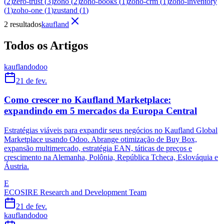
(
2
)
zero-trust
(
3
)
zoho
(
2
)
zoho-books
(
1
)
zoho-crm
(
1
)
zoho-inventory
(
1
)
zoho-one
(
1
)
zustand
(
1
)
2 resultados
kaufland
Todos os Artigos
kaufland
odoo
21 de fev.
Como crescer no Kaufland Marketplace:
expandindo em 5 mercados da Europa Central
Estratégias viáveis ​​para expandir seus negócios no Kaufland Global
Marketplace usando Odoo. Abrange otimização de Buy Box,
expansão multimercado, estratégia EAN, táticas de preços e
crescimento na Alemanha, Polônia, República Tcheca, Eslováquia e
Áustria.
E
ECOSIRE Research and Development Team
21 de fev.
kaufland
odoo