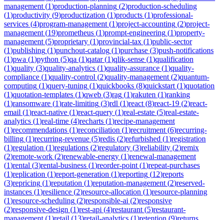
management
(
1
)
production-planning
(
2
)
production-scheduling
(
1
)
productivity
(
9
)
productization
(
1
)
products
(
1
)
professional-
services
(
4
)
program-management
(
1
)
project-accounting
(
2
)
project-
management
(
19
)
prometheus
(
1
)
prompt-engineering
(
1
)
property-
management
(
5
)
proprietary
(
1
)
provincial-tax
(
1
)
public-sector
(
1
)
publishing
(
1
)
punchout-catalog
(
1
)
purchase
(
3
)
push-notifications
(
1
)
pwa
(
1
)
python
(
5
)
qa
(
1
)
qatar
(
1
)
qlik-sense
(
1
)
qualification
(
1
)
quality
(
3
)
quality-analytics
(
1
)
quality-assurance
(
1
)
quality-
compliance
(
1
)
quality-control
(
2
)
quality-management
(
2
)
quantum-
computing
(
1
)
query-tuning
(
1
)
quickbooks
(
8
)
quickstart
(
1
)
quotation
(
1
)
quotation-templates
(
1
)
qweb
(
3
)
rag
(
1
)
rakuten
(
1
)
ranking
(
1
)
ransomware
(
1
)
rate-limiting
(
3
)
rdl
(
1
)
react
(
8
)
react-19
(
2
)
react-
email
(
1
)
react-native
(
1
)
react-query
(
1
)
real-estate
(
5
)
real-estate-
analytics
(
1
)
real-time
(
4
)
recharts
(
1
)
recipe-management
(
1
)
recommendations
(
1
)
reconciliation
(
1
)
recruitment
(
6
)
recurring-
billing
(
1
)
recurring-revenue
(
5
)
redis
(
2
)
refurbished
(
1
)
registration
(
1
)
regulation
(
1
)
regulations
(
2
)
regulatory
(
3
)
reliability
(
2
)
remix
(
2
)
remote-work
(
2
)
renewable-energy
(
1
)
renewal-management
(
1
)
rental
(
3
)
rental-business
(
1
)
reorder-point
(
1
)
repeat-purchases
(
1
)
replication
(
1
)
report-generation
(
1
)
reporting
(
12
)
reports
(
3
)
repricing
(
1
)
reputation
(
1
)
reputation-management
(
2
)
reserved-
instances
(
1
)
resilience
(
2
)
resource-allocation
(
1
)
resource-planning
(
1
)
resource-scheduling
(
2
)
responsible-ai
(
2
)
responsive
(
2
)
responsive-design
(
1
)
rest-api
(
4
)
restaurant
(
5
)
restaurant-
management
(
1
)
retail
(
13
)
retail-analytics
(
1
)
retention
(
9
)
returns