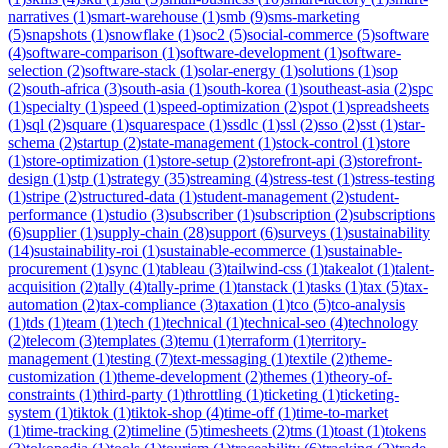
narratives
(
1
)
smart-warehouse
(
1
)
smb
(
9
)
sms-marketing
(
5
)
snapshots
(
1
)
snowflake
(
1
)
soc2
(
5
)
social-commerce
(
5
)
software
(
4
)
software-comparison
(
1
)
software-development
(
1
)
software-
selection
(
2
)
software-stack
(
1
)
solar-energy
(
1
)
solutions
(
1
)
sop
(
2
)
south-africa
(
3
)
south-asia
(
1
)
south-korea
(
1
)
southeast-asia
(
2
)
spc
(
1
)
specialty
(
1
)
speed
(
1
)
speed-optimization
(
2
)
spot
(
1
)
spreadsheets
(
1
)
sql
(
2
)
square
(
1
)
squarespace
(
1
)
ssdlc
(
1
)
ssl
(
2
)
sso
(
2
)
sst
(
1
)
star-
schema
(
2
)
startup
(
2
)
state-management
(
1
)
stock-control
(
1
)
store
(
1
)
store-optimization
(
1
)
store-setup
(
2
)
storefront-api
(
3
)
storefront-
design
(
1
)
stp
(
1
)
strategy
(
35
)
streaming
(
4
)
stress-test
(
1
)
stress-testing
(
1
)
stripe
(
2
)
structured-data
(
1
)
student-management
(
2
)
student-
performance
(
1
)
studio
(
3
)
subscriber
(
1
)
subscription
(
2
)
subscriptions
(
6
)
supplier
(
1
)
supply-chain
(
28
)
support
(
6
)
surveys
(
1
)
sustainability
(
14
)
sustainability-roi
(
1
)
sustainable-ecommerce
(
1
)
sustainable-
procurement
(
1
)
sync
(
1
)
tableau
(
3
)
tailwind-css
(
1
)
takealot
(
1
)
talent-
acquisition
(
2
)
tally
(
4
)
tally-prime
(
1
)
tanstack
(
1
)
tasks
(
1
)
tax
(
5
)
tax-
automation
(
2
)
tax-compliance
(
3
)
taxation
(
1
)
tco
(
5
)
tco-analysis
(
1
)
tds
(
1
)
team
(
1
)
tech
(
1
)
technical
(
1
)
technical-seo
(
4
)
technology
(
2
)
telecom
(
3
)
templates
(
3
)
temu
(
1
)
terraform
(
1
)
territory-
management
(
1
)
testing
(
7
)
text-messaging
(
1
)
textile
(
2
)
theme-
customization
(
1
)
theme-development
(
2
)
themes
(
1
)
theory-of-
constraints
(
1
)
third-party
(
1
)
throttling
(
1
)
ticketing
(
1
)
ticketing-
system
(
1
)
tiktok
(
1
)
tiktok-shop
(
4
)
time-off
(
1
)
time-to-market
(
1
)
time-tracking
(
2
)
timeline
(
5
)
timesheets
(
2
)
tms
(
1
)
toast
(
1
)
tokens