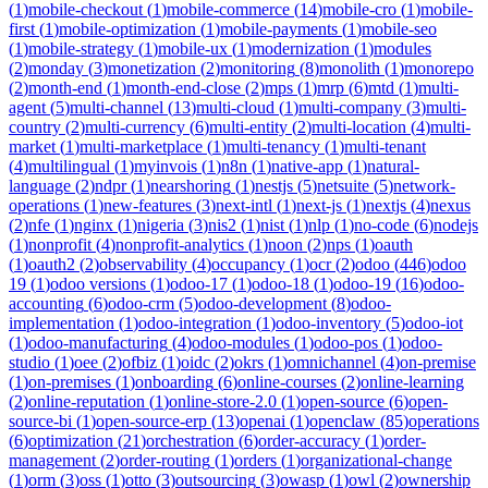
(
1
)
mobile-checkout
(
1
)
mobile-commerce
(
14
)
mobile-cro
(
1
)
mobile-
first
(
1
)
mobile-optimization
(
1
)
mobile-payments
(
1
)
mobile-seo
(
1
)
mobile-strategy
(
1
)
mobile-ux
(
1
)
modernization
(
1
)
modules
(
2
)
monday
(
3
)
monetization
(
2
)
monitoring
(
8
)
monolith
(
1
)
monorepo
(
2
)
month-end
(
1
)
month-end-close
(
2
)
mps
(
1
)
mrp
(
6
)
mtd
(
1
)
multi-
agent
(
5
)
multi-channel
(
13
)
multi-cloud
(
1
)
multi-company
(
3
)
multi-
country
(
2
)
multi-currency
(
6
)
multi-entity
(
2
)
multi-location
(
4
)
multi-
market
(
1
)
multi-marketplace
(
1
)
multi-tenancy
(
1
)
multi-tenant
(
4
)
multilingual
(
1
)
myinvois
(
1
)
n8n
(
1
)
native-app
(
1
)
natural-
language
(
2
)
ndpr
(
1
)
nearshoring
(
1
)
nestjs
(
5
)
netsuite
(
5
)
network-
operations
(
1
)
new-features
(
3
)
next-intl
(
1
)
next-js
(
1
)
nextjs
(
4
)
nexus
(
2
)
nfe
(
1
)
nginx
(
1
)
nigeria
(
3
)
nis2
(
1
)
nist
(
1
)
nlp
(
1
)
no-code
(
6
)
nodejs
(
1
)
nonprofit
(
4
)
nonprofit-analytics
(
1
)
noon
(
2
)
nps
(
1
)
oauth
(
1
)
oauth2
(
2
)
observability
(
4
)
occupancy
(
1
)
ocr
(
2
)
odoo
(
446
)
odoo
19
(
1
)
odoo versions
(
1
)
odoo-17
(
1
)
odoo-18
(
1
)
odoo-19
(
16
)
odoo-
accounting
(
6
)
odoo-crm
(
5
)
odoo-development
(
8
)
odoo-
implementation
(
1
)
odoo-integration
(
1
)
odoo-inventory
(
5
)
odoo-iot
(
1
)
odoo-manufacturing
(
4
)
odoo-modules
(
1
)
odoo-pos
(
1
)
odoo-
studio
(
1
)
oee
(
2
)
ofbiz
(
1
)
oidc
(
2
)
okrs
(
1
)
omnichannel
(
4
)
on-premise
(
1
)
on-premises
(
1
)
onboarding
(
6
)
online-courses
(
2
)
online-learning
(
2
)
online-reputation
(
1
)
online-store-2.0
(
1
)
open-source
(
6
)
open-
source-bi
(
1
)
open-source-erp
(
13
)
openai
(
1
)
openclaw
(
85
)
operations
(
6
)
optimization
(
21
)
orchestration
(
6
)
order-accuracy
(
1
)
order-
management
(
2
)
order-routing
(
1
)
orders
(
1
)
organizational-change
(
1
)
orm
(
3
)
oss
(
1
)
otto
(
3
)
outsourcing
(
3
)
owasp
(
1
)
owl
(
2
)
ownership