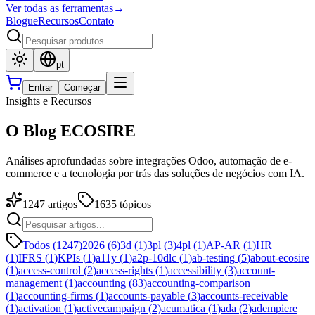
Ver todas as ferramentas
→
Blogue
Recursos
Contato
pt
Entrar
Começar
Insights e Recursos
O Blog ECOSIRE
Análises aprofundadas sobre integrações Odoo, automação de e-
commerce e a tecnologia por trás das soluções de negócios com IA.
1247
artigos
1635
tópicos
Todos (1247)
2026
(
6
)
3d
(
1
)
3pl
(
3
)
4pl
(
1
)
AP-AR
(
1
)
HR
(
1
)
IFRS
(
1
)
KPIs
(
1
)
a11y
(
1
)
a2p-10dlc
(
1
)
ab-testing
(
5
)
about-ecosire
(
1
)
access-control
(
2
)
access-rights
(
1
)
accessibility
(
3
)
account-
management
(
1
)
accounting
(
83
)
accounting-comparison
(
1
)
accounting-firms
(
1
)
accounts-payable
(
3
)
accounts-receivable
(
1
)
activation
(
1
)
activecampaign
(
2
)
acumatica
(
1
)
ada
(
2
)
adempiere