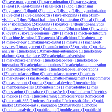
(
2
)
leave-management
(
1
)
legacy-migration
(
1
)
legacy-systems
(
1
)
legal
(
16
)
legal-billing
(
1
)
legal-tech
(
1
)
lgpd
(
1
)
licensing
(
7
)
lightspeed
(
1
)
liquid
(
2
)
liquidity
(
1
)
listing
(
1
)
listing-optimization
(
1
)
live-chat
(
1
)
live-dashboards
(
1
)
live-shopping
(
1
)
llm
(
4
)
llm-
visibility
(
1
)
lms
(
3
)
load-balancing
(
1
)
load-testing
(
3
)
local
(
1
)
local-
seo
(
4
)
localization
(
24
)
logging
(
1
)
logistics
(
14
)
logistics-analytics
(
1
)
lohnsteuer
(
1
)
looker
(
2
)
looker-studio
(
2
)
lot-tracking
(
1
)
low-code
(
6
)
loyalty
(
3
)
loyalty-programs
(
2
)
ltv
(
1
)
mach
(
1
)
mach-architecture
(
1
)
machine-learning
(
13
)
magento
(
4
)
mailchimp
(
1
)
maintenance
(
4
)
make-or-buy
(
1
)
making-tax-digital
(
1
)
malaysia
(
1
)
managed-
services
(
1
)
management
(
1
)
manufacturing
(
53
)
margins
(
2
)
market-
analysis
(
1
)
marketing
(
10
)
marketing-automation
(
11
)
marketing-
platform
(
4
)
marketplace
(
22
)
marketplace-advertising
(
1
)
marketplace-analytics
(
1
)
marketplace-fees
(
1
)
marketplace-
integration
(
9
)
marketplace-operations
(
1
)
marketplace-optimization
(
1
)
marketplace-performance
(
1
)
marketplace-seller-operations
(
17
)
marketplace-selling
(
9
)
marketplace-strategy
(
1
)
markets
(
1
)
markets-pro
(
1
)
master-data
(
1
)
matter-management
(
1
)
mcommerce
(
2
)
measurement
(
1
)
media
(
3
)
medical-device
(
1
)
membership
(
2
)
membership-sites
(
3
)
memberships
(
1
)
mercadolibre
(
2
)
mes
(
2
)
messaging
(
1
)
metabase
(
1
)
metasfresh
(
1
)
method-crm
(
1
)
metrics
(
2
)
mexico
(
1
)
mfa
(
1
)
microlearning
(
1
)
microservices
(
6
)
microsoft
(
4
)
microsoft-365
(
1
)
microsoft-copilot
(
1
)
microsoft-fabric
(
3
)
mid-
market
(
3
)
middle-east
(
3
)
migration
(
29
)
migrations
(
1
)
mobile
(
1
)
mobile-analytics
(
1
)
mobile-app
(
1
)
mobile-apps
(
1
)
mobile-bi