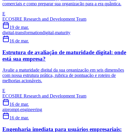
comerciais e como preparar sua organização para a era quântica.
E
ECOSIRE Research and Development Team
19 de mar.
digital-transformation
digital-maturity
16 de mar.
Estrutura de avaliação de maturidade digital: onde
está sua empresa?
Avalie a maturidade digital da sua organização em seis dimensões
com nossa estrutura prática, rubrica de pontuação e roteiro de
melhorias acionáveis.
E
ECOSIRE Research and Development Team
16 de mar.
ai
prompt-engineering
16 de mar.
Engenharia imediata para usuários empresariais: