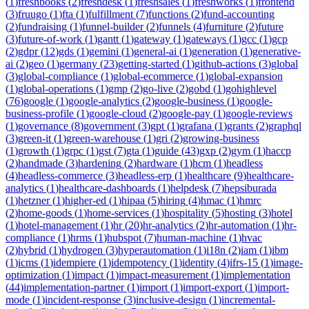
(
1
)
freshbooks
(
2
)
freshdesk
(
1
)
freshsales
(
1
)
freshworks
(
1
)
frontend
(
3
)
fruugo
(
1
)
fta
(
1
)
fulfillment
(
7
)
functions
(
2
)
fund-accounting
(
2
)
fundraising
(
1
)
funnel-builder
(
2
)
funnels
(
4
)
furniture
(
2
)
future
(
3
)
future-of-work
(
1
)
gantt
(
1
)
gateway
(
1
)
gateways
(
1
)
gcc
(
1
)
gcp
(
2
)
gdpr
(
12
)
gds
(
1
)
gemini
(
1
)
general-ai
(
1
)
generation
(
1
)
generative-
ai
(
2
)
geo
(
1
)
germany
(
23
)
getting-started
(
1
)
github-actions
(
3
)
global
(
3
)
global-compliance
(
1
)
global-ecommerce
(
1
)
global-expansion
(
1
)
global-operations
(
1
)
gmp
(
2
)
go-live
(
2
)
gobd
(
1
)
gohighlevel
(
76
)
google
(
1
)
google-analytics
(
2
)
google-business
(
1
)
google-
business-profile
(
1
)
google-cloud
(
2
)
google-pay
(
1
)
google-reviews
(
1
)
governance
(
8
)
government
(
3
)
gpt
(
1
)
grafana
(
1
)
grants
(
2
)
graphql
(
3
)
green-it
(
1
)
green-warehouse
(
1
)
gri
(
2
)
growing-business
(
1
)
growth
(
1
)
grpc
(
1
)
gst
(
7
)
gta
(
1
)
guide
(
43
)
gxp
(
2
)
gym
(
1
)
haccp
(
2
)
handmade
(
3
)
hardening
(
2
)
hardware
(
1
)
hcm
(
1
)
headless
(
4
)
headless-commerce
(
3
)
headless-erp
(
1
)
healthcare
(
9
)
healthcare-
analytics
(
1
)
healthcare-dashboards
(
1
)
helpdesk
(
7
)
hepsiburada
(
1
)
hetzner
(
1
)
higher-ed
(
1
)
hipaa
(
5
)
hiring
(
4
)
hmac
(
1
)
hmrc
(
2
)
home-goods
(
1
)
home-services
(
1
)
hospitality
(
5
)
hosting
(
3
)
hotel
(
1
)
hotel-management
(
1
)
hr
(
20
)
hr-analytics
(
2
)
hr-automation
(
1
)
hr-
compliance
(
1
)
hrms
(
1
)
hubspot
(
7
)
human-machine
(
1
)
hvac
(
2
)
hybrid
(
1
)
hydrogen
(
3
)
hyperautomation
(
1
)
i18n
(
2
)
iam
(
1
)
ibm
(
1
)
icms
(
1
)
idempiere
(
1
)
idempotency
(
1
)
identity
(
4
)
ifrs-15
(
1
)
image-
optimization
(
1
)
impact
(
1
)
impact-measurement
(
1
)
implementation
(
44
)
implementation-partner
(
1
)
import
(
1
)
import-export
(
1
)
import-
mode
(
1
)
incident-response
(
3
)
inclusive-design
(
1
)
incremental-