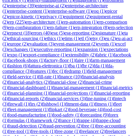
efficiency
(
1
)
energy-management
(
1
)
engagement
(
1
)
enrollment
(
2
)
enterprise
(
39
)
enterprise-ai
(
2
)
enterprise-architecture
(
1
)
enterprise-content
(
1
)
enterprise-software
(
1
)
eoq
(
1
)
epicor
(
2
)
epicor-kinetic
(
1
)
eprivacy
(
1
)
equipment
(
2
)
equipment-rental
(
2
)
erp
(
225
)
erp-architecture
(
1
)
erp-automation
(
1
)
erp-comparison
(
9
)
erp-configuration
(
1
)
erp-failure
(
1
)
erp-integration
(
8
)
erp-selection
(
2
)
erpnext
(
18
)
errors
(
40
)
esg
(
5
)
esg-reporting
(
2
)
esignature
(
1
)
eta
(
2
)
ethical-sourcing
(
1
)
ethics
(
1
)
etims
(
1
)
etl
(
5
)
etsy
(
3
)
eu
(
2
)
eu-ai-act
(
1
)
europe
(
2
)
evaluation
(
3
)
event-management
(
2
)
events
(
1
)
excel
(
3
)
exchanges
(
1
)
executive-reporting
(
1
)
expansion
(
1
)
expectations
(
1
)
expo
(
1
)
export-compliance
(
1
)
extensibility
(
2
)
fabric
(
1
)
facebook
(
1
)
facebook-shops
(
1
)
factory-floor
(
1
)
faire
(
1
)
farm-management
(
1
)
fashion
(
6
)
fattura-elettronica
(
1
)
fba
(
1
)
fbr
(
2
)
fda
(
1
)
fda-
compliance
(
3
)
features
(
1
)
fec
(
1
)
fedramp
(
1
)
field-management
(
1
)
field-service
(
1
)
fill-rate
(
1
)
finance
(
10
)
financial-analysis
(
2
)
financial-analytics
(
2
)
financial-close
(
2
)
financial-crime
(
1
)
financial-dashboard
(
1
)
financial-management
(
1
)
financial-metrics
(
1
)
financial-planning
(
1
)
financial-projections
(
1
)
financial-reporting
(
4
)
financial-reports
(
2
)
financial-services
(
3
)
fine-tuning
(
1
)
fintech
(
3
)
firewall
(
1
)
firs
(
2
)
fishbowl
(
1
)
fitment-data
(
1
)
fitness
(
1
)
fleet
(
1
)
fleet-management
(
1
)
flipkart
(
2
)
food-beverage
(
4
)
food-cost
(
1
)
food-manufacturing
(
1
)
food-safety
(
1
)
forecasting
(
9
)
forex
(
1
)
formulas
(
1
)
framework
(
2
)
france
(
1
)
frappe
(
4
)
frappe-cloud
(
1
)
fraud-detection
(
2
)
fraud-prevention
(
2
)
free
(
1
)
free-accounting
(
1
)
free-tool
(
1
)
free-tools
(
1
)
free-zone
(
1
)
freelancer
(
2
)
freelancers