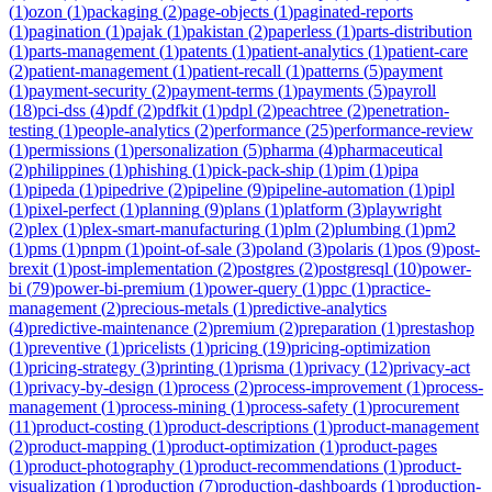
(
1
)
ozon
(
1
)
packaging
(
2
)
page-objects
(
1
)
paginated-reports
(
1
)
pagination
(
1
)
pajak
(
1
)
pakistan
(
2
)
paperless
(
1
)
parts-distribution
(
1
)
parts-management
(
1
)
patents
(
1
)
patient-analytics
(
1
)
patient-care
(
2
)
patient-management
(
1
)
patient-recall
(
1
)
patterns
(
5
)
payment
(
1
)
payment-security
(
2
)
payment-terms
(
1
)
payments
(
5
)
payroll
(
18
)
pci-dss
(
4
)
pdf
(
2
)
pdfkit
(
1
)
pdpl
(
2
)
peachtree
(
2
)
penetration-
testing
(
1
)
people-analytics
(
2
)
performance
(
25
)
performance-review
(
1
)
permissions
(
1
)
personalization
(
5
)
pharma
(
4
)
pharmaceutical
(
2
)
philippines
(
1
)
phishing
(
1
)
pick-pack-ship
(
1
)
pim
(
1
)
pipa
(
1
)
pipeda
(
1
)
pipedrive
(
2
)
pipeline
(
9
)
pipeline-automation
(
1
)
pipl
(
1
)
pixel-perfect
(
1
)
planning
(
9
)
plans
(
1
)
platform
(
3
)
playwright
(
2
)
plex
(
1
)
plex-smart-manufacturing
(
1
)
plm
(
2
)
plumbing
(
1
)
pm2
(
1
)
pms
(
1
)
pnpm
(
1
)
point-of-sale
(
3
)
poland
(
3
)
polaris
(
1
)
pos
(
9
)
post-
brexit
(
1
)
post-implementation
(
2
)
postgres
(
2
)
postgresql
(
10
)
power-
bi
(
79
)
power-bi-premium
(
1
)
power-query
(
1
)
ppc
(
1
)
practice-
management
(
2
)
precious-metals
(
1
)
predictive-analytics
(
4
)
predictive-maintenance
(
2
)
premium
(
2
)
preparation
(
1
)
prestashop
(
1
)
preventive
(
1
)
pricelists
(
1
)
pricing
(
19
)
pricing-optimization
(
1
)
pricing-strategy
(
3
)
printing
(
1
)
prisma
(
1
)
privacy
(
12
)
privacy-act
(
1
)
privacy-by-design
(
1
)
process
(
2
)
process-improvement
(
1
)
process-
management
(
1
)
process-mining
(
1
)
process-safety
(
1
)
procurement
(
11
)
product-costing
(
1
)
product-descriptions
(
1
)
product-management
(
2
)
product-mapping
(
1
)
product-optimization
(
1
)
product-pages
(
1
)
product-photography
(
1
)
product-recommendations
(
1
)
product-
visualization
(
1
)
production
(
7
)
production-dashboards
(
1
)
production-