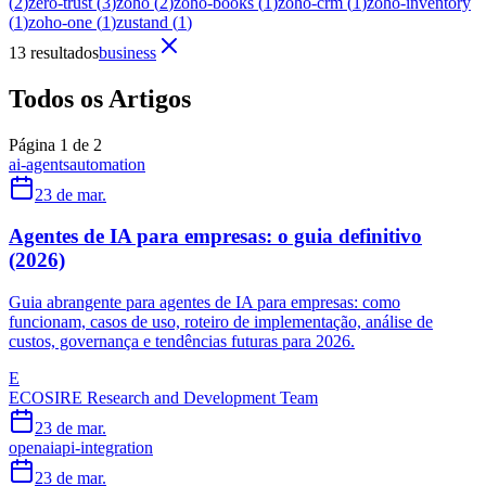
(
2
)
zero-trust
(
3
)
zoho
(
2
)
zoho-books
(
1
)
zoho-crm
(
1
)
zoho-inventory
(
1
)
zoho-one
(
1
)
zustand
(
1
)
13 resultados
business
Todos os Artigos
Página 1 de 2
ai-agents
automation
23 de mar.
Agentes de IA para empresas: o guia definitivo
(2026)
Guia abrangente para agentes de IA para empresas: como
funcionam, casos de uso, roteiro de implementação, análise de
custos, governança e tendências futuras para 2026.
E
ECOSIRE Research and Development Team
23 de mar.
openai
api-integration
23 de mar.