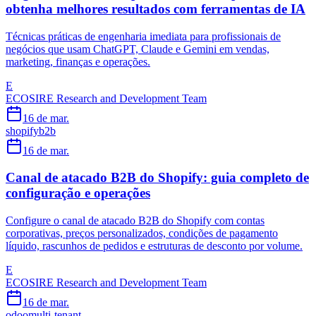
obtenha melhores resultados com ferramentas de IA
Técnicas práticas de engenharia imediata para profissionais de
negócios que usam ChatGPT, Claude e Gemini em vendas,
marketing, finanças e operações.
E
ECOSIRE Research and Development Team
16 de mar.
shopify
b2b
16 de mar.
Canal de atacado B2B do Shopify: guia completo de
configuração e operações
Configure o canal de atacado B2B do Shopify com contas
corporativas, preços personalizados, condições de pagamento
líquido, rascunhos de pedidos e estruturas de desconto por volume.
E
ECOSIRE Research and Development Team
16 de mar.
odoo
multi-tenant