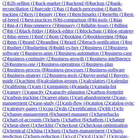
(
1
)
b2b-selling
(
1
)
back-market
(
1
)
backend
(
6
)
backup
(
2
)
bank-
reconciliation
(
1
)
barcode
(
1
)
bas
(
1
)
batch-processing
(
1
)
batch-
tracking
(
2
)
bcrs
(
1
)
beauty
(
1
)
bee
(
1
)
benchmarks
(
1
)
benefits
(
1
)
best-
of-breed
(
1
)
best-practices
(
6
)
bi-comparison
(
8
)
bi-tools
(
1
)
bias
(
1
)
big-4
(
1
)
bigcommerce
(
3
)
bigquery
(
1
)
billable-hours
(
1
)
billing
(
7
)
bir
(
1
)
black-friday
(
1
)
block-editor
(
1
)
blockchain
(
1
)
blog-strategy
(
1
)
blue-green
(
1
)
bmf
(
1
)
bom
(
2
)
booking
(
5
)
bookkeeping
(
9
)
bpa
(
1
)
bpm
(
1
)
brand
(
2
)
branding
(
1
)
brazil
(
2
)
breach-notification
(
1
)
bss
(
1
)
budget
(
3
)
budgeting
(
6
)
build-vs-buy
(
3
)
business
(
13
)
business
software
(
1
)
business-apps
(
1
)
business-automation
(
1
)
business-case
(
2
)
business-continuity
(
2
)
business-growth
(
1
)
business-intelligence
(
26
)
business-one
(
1
)
business-operations
(
1
)
business-plan
(
1
)
business-process
(
8
)
business-processes
(
1
)
business-software
(
1
)
business-strategy
(
12
)
business-tools
(
2
)
buyer-portal
(
1
)
buyers-
guide
(
1
)
caching
(
6
)
calculation-groups
(
1
)
calculators
(
1
)
calendar
(
3
)
california
(
1
)
cam
(
1
)
campaigns
(
4
)
canada
(
1
)
canada-hst
(
1
)
canary
(
1
)
capacity
(
2
)
capacity-planning
(
2
)
carbon-footprint
(
2
)
carbon-tracking
(
3
)
career-plans
(
1
)
cart-abandonment
(
2
)
case-
management
(
2
)
case-study
(
11
)
cash-flow
(
4
)
catalog
(
2
)
catalog-sync
(
1
)
category-pages
(
1
)
ccpa
(
2
)
cdn
(
2
)
certification
(
2
)
cfdi
(
1
)
cfo
(
2
)
change-management
(
6
)
channel-manager
(
1
)
chargebacks
(
1
)
chart-of-accounts
(
3
)
charts
(
1
)
chatbot
(
6
)
chatbots
(
1
)
chatgpt
(
2
)
cheat-sheet
(
1
)
checklist
(
7
)
checkout
(
2
)
checkout-optimization
(
2
)
chemical
(
2
)
china
(
1
)
churn
(
1
)
churn-management
(
1
)
churn-
prediction
(
2
)
churn-reduction
(
1
)
ci-cd
(
7
)
cicd
(
1
)
cin7
(
1
)
circular-