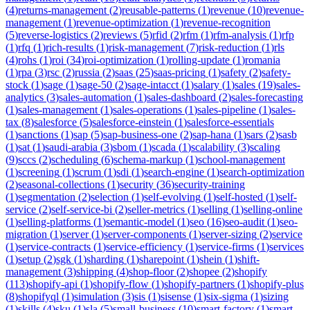
(
4
)
returns-management
(
2
)
reusable-patterns
(
1
)
revenue
(
10
)
revenue-
management
(
1
)
revenue-optimization
(
1
)
revenue-recognition
(
5
)
reverse-logistics
(
2
)
reviews
(
5
)
rfid
(
2
)
rfm
(
1
)
rfm-analysis
(
1
)
rfp
(
1
)
rfq
(
1
)
rich-results
(
1
)
risk-management
(
7
)
risk-reduction
(
1
)
rls
(
4
)
rohs
(
1
)
roi
(
34
)
roi-optimization
(
1
)
rolling-update
(
1
)
romania
(
1
)
rpa
(
3
)
rsc
(
2
)
russia
(
2
)
saas
(
25
)
saas-pricing
(
1
)
safety
(
2
)
safety-
stock
(
1
)
sage
(
1
)
sage-50
(
2
)
sage-intacct
(
1
)
salary
(
1
)
sales
(
19
)
sales-
analytics
(
3
)
sales-automation
(
1
)
sales-dashboard
(
2
)
sales-forecasting
(
1
)
sales-management
(
1
)
sales-operations
(
1
)
sales-pipeline
(
1
)
sales-
tax
(
8
)
salesforce
(
5
)
salesforce-einstein
(
1
)
salesforce-essentials
(
1
)
sanctions
(
1
)
sap
(
5
)
sap-business-one
(
2
)
sap-hana
(
1
)
sars
(
2
)
sasb
(
1
)
sat
(
1
)
saudi-arabia
(
3
)
sbom
(
1
)
scada
(
1
)
scalability
(
3
)
scaling
(
9
)
sccs
(
2
)
scheduling
(
6
)
schema-markup
(
1
)
school-management
(
1
)
screening
(
1
)
scrum
(
1
)
sdi
(
1
)
search-engine
(
1
)
search-optimization
(
2
)
seasonal-collections
(
1
)
security
(
36
)
security-training
(
1
)
segmentation
(
2
)
selection
(
1
)
self-evolving
(
1
)
self-hosted
(
1
)
self-
service
(
2
)
self-service-bi
(
2
)
seller-metrics
(
1
)
selling
(
1
)
selling-online
(
1
)
selling-platforms
(
1
)
semantic-model
(
1
)
seo
(
16
)
seo-audit
(
1
)
seo-
migration
(
1
)
server
(
1
)
server-components
(
1
)
server-sizing
(
2
)
service
(
1
)
service-contracts
(
1
)
service-efficiency
(
1
)
service-firms
(
1
)
services
(
1
)
setup
(
2
)
sgk
(
1
)
sharding
(
1
)
sharepoint
(
1
)
shein
(
1
)
shift-
management
(
3
)
shipping
(
4
)
shop-floor
(
2
)
shopee
(
2
)
shopify
(
113
)
shopify-api
(
1
)
shopify-flow
(
1
)
shopify-partners
(
1
)
shopify-plus
(
8
)
shopifyql
(
1
)
simulation
(
3
)
sis
(
1
)
sisense
(
1
)
six-sigma
(
1
)
sizing
(
1
)
skills
(
4
)
sku
(
1
)
sla
(
5
)
small-business
(
10
)
smart-factory
(
1
)
smart-