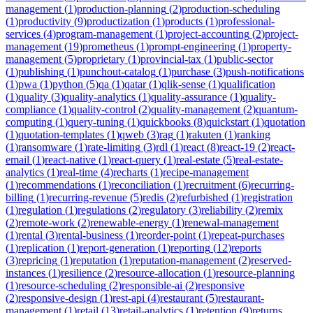
management
(
1
)
production-planning
(
2
)
production-scheduling
(
1
)
productivity
(
9
)
productization
(
1
)
products
(
1
)
professional-
services
(
4
)
program-management
(
1
)
project-accounting
(
2
)
project-
management
(
19
)
prometheus
(
1
)
prompt-engineering
(
1
)
property-
management
(
5
)
proprietary
(
1
)
provincial-tax
(
1
)
public-sector
(
1
)
publishing
(
1
)
punchout-catalog
(
1
)
purchase
(
3
)
push-notifications
(
1
)
pwa
(
1
)
python
(
5
)
qa
(
1
)
qatar
(
1
)
qlik-sense
(
1
)
qualification
(
1
)
quality
(
3
)
quality-analytics
(
1
)
quality-assurance
(
1
)
quality-
compliance
(
1
)
quality-control
(
2
)
quality-management
(
2
)
quantum-
computing
(
1
)
query-tuning
(
1
)
quickbooks
(
8
)
quickstart
(
1
)
quotation
(
1
)
quotation-templates
(
1
)
qweb
(
3
)
rag
(
1
)
rakuten
(
1
)
ranking
(
1
)
ransomware
(
1
)
rate-limiting
(
3
)
rdl
(
1
)
react
(
8
)
react-19
(
2
)
react-
email
(
1
)
react-native
(
1
)
react-query
(
1
)
real-estate
(
5
)
real-estate-
analytics
(
1
)
real-time
(
4
)
recharts
(
1
)
recipe-management
(
1
)
recommendations
(
1
)
reconciliation
(
1
)
recruitment
(
6
)
recurring-
billing
(
1
)
recurring-revenue
(
5
)
redis
(
2
)
refurbished
(
1
)
registration
(
1
)
regulation
(
1
)
regulations
(
2
)
regulatory
(
3
)
reliability
(
2
)
remix
(
2
)
remote-work
(
2
)
renewable-energy
(
1
)
renewal-management
(
1
)
rental
(
3
)
rental-business
(
1
)
reorder-point
(
1
)
repeat-purchases
(
1
)
replication
(
1
)
report-generation
(
1
)
reporting
(
12
)
reports
(
3
)
repricing
(
1
)
reputation
(
1
)
reputation-management
(
2
)
reserved-
instances
(
1
)
resilience
(
2
)
resource-allocation
(
1
)
resource-planning
(
1
)
resource-scheduling
(
2
)
responsible-ai
(
2
)
responsive
(
2
)
responsive-design
(
1
)
rest-api
(
4
)
restaurant
(
5
)
restaurant-
management
(
1
)
retail
(
13
)
retail-analytics
(
1
)
retention
(
9
)
returns