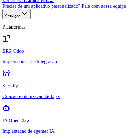
Ver todos os aplicativos
→
Precisa de um aplicativo personalizado? Fale com nossa equipe
→
Serviços
Plataformas
ERP Odoo
Implementacao e integracao
Shopify
Criacao e otimizacao de lojas
IA OpenClaw
Implantacao de agentes IA