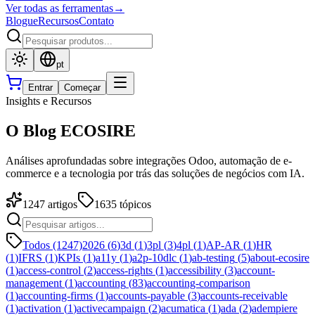
Ver todas as ferramentas
→
Blogue
Recursos
Contato
pt
Entrar
Começar
Insights e Recursos
O Blog ECOSIRE
Análises aprofundadas sobre integrações Odoo, automação de e-
commerce e a tecnologia por trás das soluções de negócios com IA.
1247
artigos
1635
tópicos
Todos (1247)
2026
(
6
)
3d
(
1
)
3pl
(
3
)
4pl
(
1
)
AP-AR
(
1
)
HR
(
1
)
IFRS
(
1
)
KPIs
(
1
)
a11y
(
1
)
a2p-10dlc
(
1
)
ab-testing
(
5
)
about-ecosire
(
1
)
access-control
(
2
)
access-rights
(
1
)
accessibility
(
3
)
account-
management
(
1
)
accounting
(
83
)
accounting-comparison
(
1
)
accounting-firms
(
1
)
accounts-payable
(
3
)
accounts-receivable
(
1
)
activation
(
1
)
activecampaign
(
2
)
acumatica
(
1
)
ada
(
2
)
adempiere