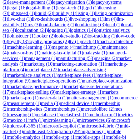
(
2
)
leave-management
(
1
)
legacy-migration
(
1
)
legacy-systems
(
1
)
legal
(
16
)
legal-billing
(
1
)
legal-tech
(
1
)
lgpd
(
1
)
licensing
(
7
)
lightspeed
(
1
)
liquid
(
2
)
liquidity
(
1
)
listing
(
1
)
listing-optimization
(
1
)
live-chat
(
1
)
live-dashboards
(
1
)
live-shopping
(
1
)
llm
(
4
)
llm-
visibility
(
1
)
lms
(
3
)
load-balancing
(
1
)
load-testing
(
3
)
local
(
1
)
local-
seo
(
4
)
localization
(
24
)
logging
(
1
)
logistics
(
14
)
logistics-analytics
(
1
)
lohnsteuer
(
1
)
looker
(
2
)
looker-studio
(
2
)
lot-tracking
(
1
)
low-code
(
6
)
loyalty
(
3
)
loyalty-programs
(
2
)
ltv
(
1
)
mach
(
1
)
mach-architecture
(
1
)
machine-learning
(
13
)
magento
(
4
)
mailchimp
(
1
)
maintenance
(
4
)
make-or-buy
(
1
)
making-tax-digital
(
1
)
malaysia
(
1
)
managed-
services
(
1
)
management
(
1
)
manufacturing
(
53
)
margins
(
2
)
market-
analysis
(
1
)
marketing
(
10
)
marketing-automation
(
11
)
marketing-
platform
(
4
)
marketplace
(
22
)
marketplace-advertising
(
1
)
marketplace-analytics
(
1
)
marketplace-fees
(
1
)
marketplace-
integration
(
9
)
marketplace-operations
(
1
)
marketplace-optimization
(
1
)
marketplace-performance
(
1
)
marketplace-seller-operations
(
17
)
marketplace-selling
(
9
)
marketplace-strategy
(
1
)
markets
(
1
)
markets-pro
(
1
)
master-data
(
1
)
matter-management
(
1
)
mcommerce
(
2
)
measurement
(
1
)
media
(
3
)
medical-device
(
1
)
membership
(
2
)
membership-sites
(
3
)
memberships
(
1
)
mercadolibre
(
2
)
mes
(
2
)
messaging
(
1
)
metabase
(
1
)
metasfresh
(
1
)
method-crm
(
1
)
metrics
(
2
)
mexico
(
1
)
mfa
(
1
)
microlearning
(
1
)
microservices
(
6
)
microsoft
(
4
)
microsoft-365
(
1
)
microsoft-copilot
(
1
)
microsoft-fabric
(
3
)
mid-
market
(
3
)
middle-east
(
3
)
migration
(
29
)
migrations
(
1
)
mobile
(
1
)
mobile-analytics
(
1
)
mobile-app
(
1
)
mobile-apps
(
1
)
mobile-bi