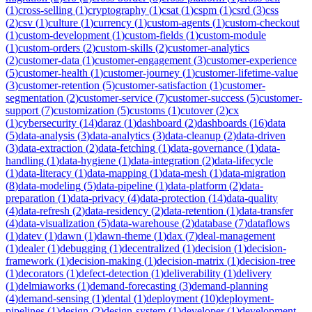
(
1
)
cross-selling
(
1
)
cryptography
(
1
)
csat
(
1
)
cspm
(
1
)
csrd
(
3
)
css
(
2
)
csv
(
1
)
culture
(
1
)
currency
(
1
)
custom-agents
(
1
)
custom-checkout
(
1
)
custom-development
(
1
)
custom-fields
(
1
)
custom-module
(
1
)
custom-orders
(
2
)
custom-skills
(
2
)
customer-analytics
(
2
)
customer-data
(
1
)
customer-engagement
(
3
)
customer-experience
(
5
)
customer-health
(
1
)
customer-journey
(
1
)
customer-lifetime-value
(
3
)
customer-retention
(
5
)
customer-satisfaction
(
1
)
customer-
segmentation
(
2
)
customer-service
(
7
)
customer-success
(
5
)
customer-
support
(
7
)
customization
(
5
)
customs
(
1
)
cutover
(
2
)
cx
(
1
)
cybersecurity
(
14
)
daraz
(
1
)
dashboard
(
2
)
dashboards
(
16
)
data
(
5
)
data-analysis
(
3
)
data-analytics
(
3
)
data-cleanup
(
2
)
data-driven
(
3
)
data-extraction
(
2
)
data-fetching
(
1
)
data-governance
(
1
)
data-
handling
(
1
)
data-hygiene
(
1
)
data-integration
(
2
)
data-lifecycle
(
1
)
data-literacy
(
1
)
data-mapping
(
1
)
data-mesh
(
1
)
data-migration
(
8
)
data-modeling
(
5
)
data-pipeline
(
1
)
data-platform
(
2
)
data-
preparation
(
1
)
data-privacy
(
4
)
data-protection
(
14
)
data-quality
(
4
)
data-refresh
(
2
)
data-residency
(
2
)
data-retention
(
1
)
data-transfer
(
4
)
data-visualization
(
5
)
data-warehouse
(
2
)
database
(
7
)
dataflows
(
1
)
datev
(
1
)
dawn
(
1
)
dawn-theme
(
1
)
dax
(
7
)
deal-management
(
1
)
dealer
(
1
)
debugging
(
1
)
decentralized
(
1
)
decision
(
1
)
decision-
framework
(
1
)
decision-making
(
1
)
decision-matrix
(
1
)
decision-tree
(
1
)
decorators
(
1
)
defect-detection
(
1
)
deliverability
(
1
)
delivery
(
1
)
delmiaworks
(
1
)
demand-forecasting
(
3
)
demand-planning
(
4
)
demand-sensing
(
1
)
dental
(
1
)
deployment
(
10
)
deployment-
pipelines
(
1
)
design
(
2
)
design-system
(
1
)
developer
(
1
)
development