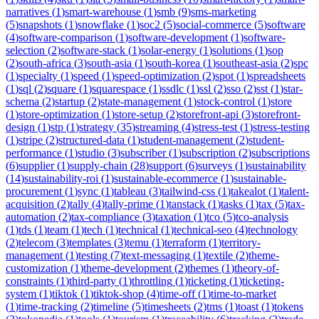
narratives
(
1
)
smart-warehouse
(
1
)
smb
(
9
)
sms-marketing
(
5
)
snapshots
(
1
)
snowflake
(
1
)
soc2
(
5
)
social-commerce
(
5
)
software
(
4
)
software-comparison
(
1
)
software-development
(
1
)
software-
selection
(
2
)
software-stack
(
1
)
solar-energy
(
1
)
solutions
(
1
)
sop
(
2
)
south-africa
(
3
)
south-asia
(
1
)
south-korea
(
1
)
southeast-asia
(
2
)
spc
(
1
)
specialty
(
1
)
speed
(
1
)
speed-optimization
(
2
)
spot
(
1
)
spreadsheets
(
1
)
sql
(
2
)
square
(
1
)
squarespace
(
1
)
ssdlc
(
1
)
ssl
(
2
)
sso
(
2
)
sst
(
1
)
star-
schema
(
2
)
startup
(
2
)
state-management
(
1
)
stock-control
(
1
)
store
(
1
)
store-optimization
(
1
)
store-setup
(
2
)
storefront-api
(
3
)
storefront-
design
(
1
)
stp
(
1
)
strategy
(
35
)
streaming
(
4
)
stress-test
(
1
)
stress-testing
(
1
)
stripe
(
2
)
structured-data
(
1
)
student-management
(
2
)
student-
performance
(
1
)
studio
(
3
)
subscriber
(
1
)
subscription
(
2
)
subscriptions
(
6
)
supplier
(
1
)
supply-chain
(
28
)
support
(
6
)
surveys
(
1
)
sustainability
(
14
)
sustainability-roi
(
1
)
sustainable-ecommerce
(
1
)
sustainable-
procurement
(
1
)
sync
(
1
)
tableau
(
3
)
tailwind-css
(
1
)
takealot
(
1
)
talent-
acquisition
(
2
)
tally
(
4
)
tally-prime
(
1
)
tanstack
(
1
)
tasks
(
1
)
tax
(
5
)
tax-
automation
(
2
)
tax-compliance
(
3
)
taxation
(
1
)
tco
(
5
)
tco-analysis
(
1
)
tds
(
1
)
team
(
1
)
tech
(
1
)
technical
(
1
)
technical-seo
(
4
)
technology
(
2
)
telecom
(
3
)
templates
(
3
)
temu
(
1
)
terraform
(
1
)
territory-
management
(
1
)
testing
(
7
)
text-messaging
(
1
)
textile
(
2
)
theme-
customization
(
1
)
theme-development
(
2
)
themes
(
1
)
theory-of-
constraints
(
1
)
third-party
(
1
)
throttling
(
1
)
ticketing
(
1
)
ticketing-
system
(
1
)
tiktok
(
1
)
tiktok-shop
(
4
)
time-off
(
1
)
time-to-market
(
1
)
time-tracking
(
2
)
timeline
(
5
)
timesheets
(
2
)
tms
(
1
)
toast
(
1
)
tokens