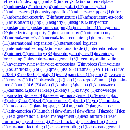
refresh
(
2
)
indexing
(
1
)
india
(
5
)
india-gst
(
2
)
india-marketplace
(
1
)
indonesia
(
2
)
industry
(
4
)
industry-4-0
(
17
)
industry-5-0
(
1
)
industry-erp
(
1
)
industry-specific
(
1
)
industry-wrappers
(
1
)
infor
(
1
)
information-security
(
2
)
infrastructure
(
10
)
infrastructure-as-code
(
1
)
infusionsoft
(
1
)
inp
(
1
)
insightly
(
1
)
insights
(
2
)
inspection
(
1
)
instagram
(
1
)
instagram-shopping
(
2
)
installation
(
1
)
integration
(
63
)
intellectual-property
(
1
)
inter-company
(
1
)
intercompany
(
4
)
internal-controls
(
1
)
internal-documentation
(
1
)
international
(
11
)
international-expansion
(
1
)
international-logistics
(
1
)
international-selling
(
2
)
international-trade
(
1
)
internationalization
(
2
)
intranet
(
1
)
inventory
(
33
)
inventory-analytics
(
1
)
inventory-
forecasting
(
1
)
inventory-management
(
5
)
inventory-optimization
(
1
)
inventory-sync
(
4
)
invoice-processing
(
2
)
invoices
(
1
)
invoicing
(
1
)
ios-android
(
1
)
iot
(
11
)
iqms
(
1
)
isa-95
(
1
)
isms
(
1
)
iso-13485
(
1
)
iso-
27001
(
3
)
iso-9001
(
1
)
italy
(
1
)
iva
(
2
)
jamstack
(
1
)
japan
(
2
)
javascript
(
1
)
jewelry
(
1
)
jit
(
1
)
job-costing
(
2
)
jpk
(
1
)
json-rpc
(
2
)
jumia
(
1
)
just-in-
time
(
1
)
jwt
(
1
)
k6
(
2
)
kafka
(
1
)
kanban
(
3
)
katana
(
1
)
katana-mrp
(
1
)
kaufland
(
2
)
kdv
(
1
)
keap
(
2
)
kenya
(
1
)
klaviyo
(
1
)
knowledge
(
1
)
knowledge-base
(
4
)
knowledge-management
(
2
)
korea
(
1
)
kpi
(
3
)
kpis
(
3
)
kra
(
1
)
ksef
(
1
)
kubernetes
(
1
)
kvkk
(
1
)
kyc
(
1
)
labor-law
(
1
)
landed-cost
(
1
)
landing-pages
(
4
)
langchain
(
3
)
large-datasets
(
1
)
latin-america
(
3
)
launch
(
1
)
law-firm
(
1
)
law-firms
(
1
)
lazada
(
1
)
lcp
(
1
)
lead-generation
(
3
)
lead-management
(
2
)
lead-nurture
(
1
)
lead-
nurturing
(
1
)
lead-scoring
(
2
)
lead-tracking
(
1
)
leadership
(
2
)
lean
(
1
)
lean-manufacturing
(
1
)
lease-accounting
(
1
)
lease-management