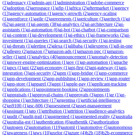
(
1
)
adequacy
(
1
)
admin-api
(
1
)
administration
(
1
)
adobe-commerce
(
2
)
adoption
(
2
)
aerospace
(
1
)
afip
(
1
)
africa
(
2
)
aftermarket
(
1
)
agency
(
13
)
agency-automation
(
1
)
agency-growth
(
2
)
agency-scaling
(
1
)
agentforce
(
1
)
agile
(
2
)
agreements
(
1
)
agriculture
(
3
)
agritech
(
1
)
ai
(
62
)
ai-agent
(
1
)
ai-agents
(
38
)
ai-analytics
(
2
)
ai-architecture
(
2
)
ai-
assistants
(
1
)
ai-automation
(
6
)
ai-bot
(
1
)
ai-chatbot
(
1
)
ai-comparison
(
1
)
ai-content
(
1
)
ai-development
(
1
)
ai-ethics
(
1
)
ai-frameworks
(
2
)
ai-
investment
(
1
)
ai-queries
(
1
)
ai-search
(
3
)
ai-security
(
1
)
ai-testing
(
1
)
ai-threats
(
1
)
alerting
(
2
)
alexa
(
1
)
alibaba
(
1
)
aliexpress
(
1
)
all-in-one
(
2
)
allegro
(
2
)
amazon
(
7
)
amazon-ads
(
1
)
amazon-ppc
(
1
)
amazon-
seller
(
1
)
aml
(
1
)
analytics
(
40
)
announcement
(
1
)
anomaly-detection
(
1
)
answer-engine-optimization
(
1
)
aov
(
1
)
ap-automation
(
1
)
apache
(
1
)
apcs
(
1
)
api
(
22
)
api-economy
(
1
)
api-first
(
2
)
api-gateway
(
1
)
api-
integration
(
3
)
api-security
(
2
)
apm
(
1
)
app-bridge
(
1
)
app-commerce
(
1
)
app-development
(
2
)
app-publishing
(
1
)
app-review
(
1
)
app-router
(
1
)
app-store
(
1
)
apparel
(
3
)
appi
(
1
)
apple-pay
(
1
)
applicant-tracking
(
1
)
applications
(
1
)
appointment-booking
(
2
)
appointments
(
1
)
appraisals
(
1
)
approval-chains
(
1
)
approvals
(
3
)
apps
(
1
)
ar
(
1
)
ar-
shopping
(
1
)
architecture
(
17
)
argentina
(
1
)
artificial-intelligence
(
2
)
as9100
(
1
)
asc-606
(
3
)
assessment
(
2
)
asset-management
(
4
)
assistant
(
1
)
ato
(
1
)
attribution
(
1
)
attrition
(
1
)
audience-analytics
(
1
)
audit
(
7
)
audit-trail
(
1
)
augmented
(
1
)
augmented-reality
(
2
)
australia
(
2
)
australia-gst
(
1
)
authentication
(
6
)
authentik
(
2
)
authorization
(
3
)
autogen
(
2
)
automation
(
119
)
automl
(
1
)
automotive
(
5
)
autonomous
(
2
)
awareness
(
1
)
aws
(
10
)
axelor
(
2
)
azure
(
4
)
b2b
(
18
)
b2b-ecommerce