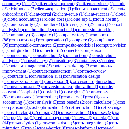
economy
(
1
)
cis
(
1
)
citizen-development
(
3
)
citizen-services
(
1
)
claude
(
2
)
clickfunnels
(
2
)
client-acquisition
(
1
)
client-management
(
2
)
client-
onboarding
(
1
)
client-portal
(
2
)
client-setup
(
1
)
client-success
(
1
)
cloud
(
8
)
cloud-accounting
(
1
)
cloud-cost
(
1
)
cloud-erp
(
3
)
cloud-hosting
(
2
)
cloud-security
(
2
)
cloudflare
(
1
)
clover
(
1
)
clv
(
2
)
cmms
(
1
)
cohort-
analysis
(
2
)
collaboration
(
3
)
colombia
(
1
)
commission-tracking
(
1
)
community
(
3
)
company
(
1
)
company-story
(
1
)
comparison
(
88
)
comparisons
(
1
)
compensation
(
1
)
compiere
(
2
)
compliance
(
99
)
composable-commerce
(
2
)
composite-models
(
1
)
computer-vision
(
1
)
configuration
(
1
)
connector
(
8
)
connector-comparison
(
1
)
connectors
(
1
)
consolidation
(
3
)
construction
(
2
)
construction-
analytics
(
1
)
consultancy
(
2
)
consulting
(
3
)
containers
(
3
)
content
(
1
)
content-management
(
2
)
content-marketing
(
3
)
continuous-
improvement
(
1
)
contract-management
(
1
)
contract-review
(
1
)
contracts
(
3
)
conversation-ai
(
1
)
conversation-design
(
1
)
conversational-ai
(
3
)
conversion
(
8
)
conversion-optimization
(
7
)
conversion-rate
(
2
)
conversion-rate-optimization
(
1
)
cookie-
consent
(
1
)
copilot
(
1
)
copyleft
(
1
)
copyrights
(
1
)
core-web-vitals
(
5
)
corporate-tax
(
1
)
corrective
(
1
)
cosmetics
(
1
)
cost
(
4
)
cost-
accounting
(
1
)
cost-analysis
(
3
)
cost-benefit
(
2
)
cost-calculator
(
1
)
cost-
comparison
(
2
)
cost-optimization
(
5
)
cost-reduction
(
1
)
cost-savings
(
1
)
cost-tracking
(
2
)
coupang
(
1
)
course-creation
(
1
)
courses
(
3
)
cpa
(
1
)
cpq
(
1
)
cpra
(
1
)
credit-management
(
1
)
crewai
(
2
)
criteria
(
1
)
crm
(
44
)
crm-analytics
(
1
)
crm-comparison
(
5
)
crm-integration
(
2
)
crm-
migration
(
2
)
cro
(
2
)
cross-border
(
8
)
cross-platform
(
1
)
cross-sell