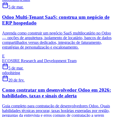
5 de mar.
Odoo Multi-Tenant SaaS: construa um negócio de
ERP hospedado
Aprenda como construir um negócio SaaS multilocatário no Odoo
— opções de arquitetura, isolamento de locatário, bancos de dados
compartilhados versus dedicados, integração de faturamento,
estratégias de personalização e escalonamento.
E
ECOSIRE Research and Development Team
5 de mar.
odoo
hiring
20 de fev.
Como contratar um desenvolvedor Odoo em 2026:
habilidades, taxas e sinais de alerta
Guia completo para contratação de desenvolvedores Odoo. Quais
habilidades técnicas procurar, taxas horárias esperadas por região,
perguntas da entrevista e erros comuns de contratação a serem