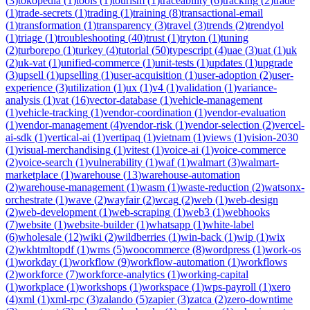
(
3
)
tokopedia
(
1
)
tools
(
1
)
tourism
(
1
)
traceability
(
6
)
tracking
(
2
)
trade
(
1
)
trade-secrets
(
1
)
trading
(
1
)
training
(
8
)
transactional-email
(
1
)
transformation
(
1
)
transparency
(
3
)
travel
(
3
)
trends
(
2
)
trendyol
(
1
)
triage
(
1
)
troubleshooting
(
40
)
trust
(
1
)
tryton
(
1
)
tuning
(
2
)
turborepo
(
1
)
turkey
(
4
)
tutorial
(
50
)
typescript
(
4
)
uae
(
3
)
uat
(
1
)
uk
(
2
)
uk-vat
(
1
)
unified-commerce
(
1
)
unit-tests
(
1
)
updates
(
1
)
upgrade
(
3
)
upsell
(
1
)
upselling
(
1
)
user-acquisition
(
1
)
user-adoption
(
2
)
user-
experience
(
3
)
utilization
(
1
)
ux
(
1
)
v4
(
1
)
validation
(
1
)
variance-
analysis
(
1
)
vat
(
16
)
vector-database
(
1
)
vehicle-management
(
1
)
vehicle-tracking
(
1
)
vendor-coordination
(
1
)
vendor-evaluation
(
1
)
vendor-management
(
4
)
vendor-risk
(
1
)
vendor-selection
(
2
)
vercel-
ai-sdk
(
1
)
vertical-ai
(
1
)
vertipaq
(
1
)
vietnam
(
1
)
views
(
1
)
vision-2030
(
1
)
visual-merchandising
(
1
)
vitest
(
1
)
voice-ai
(
1
)
voice-commerce
(
2
)
voice-search
(
1
)
vulnerability
(
1
)
waf
(
1
)
walmart
(
3
)
walmart-
marketplace
(
1
)
warehouse
(
13
)
warehouse-automation
(
2
)
warehouse-management
(
1
)
wasm
(
1
)
waste-reduction
(
2
)
watsonx-
orchestrate
(
1
)
wave
(
2
)
wayfair
(
2
)
wcag
(
2
)
web
(
1
)
web-design
(
2
)
web-development
(
1
)
web-scraping
(
1
)
web3
(
1
)
webhooks
(
7
)
website
(
1
)
website-builder
(
1
)
whatsapp
(
1
)
white-label
(
6
)
wholesale
(
12
)
wiki
(
2
)
wildberries
(
1
)
win-back
(
1
)
wip
(
1
)
wix
(
2
)
wkhtmltopdf
(
1
)
wms
(
5
)
woocommerce
(
8
)
wordpress
(
1
)
work-os
(
1
)
workday
(
1
)
workflow
(
9
)
workflow-automation
(
1
)
workflows
(
2
)
workforce
(
7
)
workforce-analytics
(
1
)
working-capital
(
1
)
workplace
(
1
)
workshops
(
1
)
workspace
(
1
)
wps-payroll
(
1
)
xero
(
4
)
xml
(
1
)
xml-rpc
(
3
)
zalando
(
5
)
zapier
(
3
)
zatca
(
2
)
zero-downtime