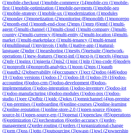
(
1
)
mobile-checkout
(
1
)
mobile-commerce
(
14
)
mobile-cro
(
1
)
mobile-
first
(
1
)
mobile-optimization
(
1
)
mobile-payments
(
1
)
mobile-seo
(
1
)
mobile-strategy
(
1
)
mobile-ux
(
1
)
modernization
(
1
)
modules
(
2
)
monday
(
3
)
monetization
(
2
)
monitoring
(
8
)
monolith
(
1
)
monorepo
(
2
)
month-end
(
1
)
month-end-close
(
2
)
mps
(
1
)
mrp
(
6
)
mtd
(
1
)
multi-
agent
(
5
)
multi-channel
(
13
)
multi-cloud
(
1
)
multi-company
(
3
)
multi-
country
(
2
)
multi-currency
(
6
)
multi-entity
(
2
)
multi-location
(
4
)
multi-
market
(
1
)
multi-marketplace
(
1
)
multi-tenancy
(
1
)
multi-tenant
(
4
)
multilingual
(
1
)
myinvois
(
1
)
n8n
(
1
)
native-app
(
1
)
natural-
language
(
2
)
ndpr
(
1
)
nearshoring
(
1
)
nestjs
(
5
)
netsuite
(
5
)
network-
operations
(
1
)
new-features
(
3
)
next-intl
(
1
)
next-js
(
1
)
nextjs
(
4
)
nexus
(
2
)
nfe
(
1
)
nginx
(
1
)
nigeria
(
3
)
nis2
(
1
)
nist
(
1
)
nlp
(
1
)
no-code
(
6
)
nodejs
(
1
)
nonprofit
(
4
)
nonprofit-analytics
(
1
)
noon
(
2
)
nps
(
1
)
oauth
(
1
)
oauth2
(
2
)
observability
(
4
)
occupancy
(
1
)
ocr
(
2
)
odoo
(
446
)
odoo
19
(
1
)
odoo versions
(
1
)
odoo-17
(
1
)
odoo-18
(
1
)
odoo-19
(
16
)
odoo-
accounting
(
6
)
odoo-crm
(
5
)
odoo-development
(
8
)
odoo-
implementation
(
1
)
odoo-integration
(
1
)
odoo-inventory
(
5
)
odoo-iot
(
1
)
odoo-manufacturing
(
4
)
odoo-modules
(
1
)
odoo-pos
(
1
)
odoo-
studio
(
1
)
oee
(
2
)
ofbiz
(
1
)
oidc
(
2
)
okrs
(
1
)
omnichannel
(
4
)
on-premise
(
1
)
on-premises
(
1
)
onboarding
(
6
)
online-courses
(
2
)
online-learning
(
2
)
online-reputation
(
1
)
online-store-2.0
(
1
)
open-source
(
6
)
open-
source-bi
(
1
)
open-source-erp
(
13
)
openai
(
1
)
openclaw
(
85
)
operations
(
6
)
optimization
(
21
)
orchestration
(
6
)
order-accuracy
(
1
)
order-
management
(
2
)
order-routing
(
1
)
orders
(
1
)
organizational-change
(
1
)
orm
(
3
)
oss
(
1
)
otto
(
3
)
outsourcing
(
3
)
owasp
(
1
)
owl
(
2
)
ownership