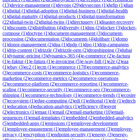
(
13
)
device-management
(
1
)
devops
(
29
)
devsecops
(
1
)
dgfip
(
1
)
dian
(
1
)
digital
(
1
)
digital-adoption
(
1
)
digital-business
(
1
)
digital-health
(
1
)
digital-maturity
(
1
)
digital-products
(
1
)
digital-transformation
(
22
)
digital-twin
(
2
)
digital-twins
(
1
)
directquery
(
1
)
disaster-recovery
(
1
)
discounts
(
2
)
distribution
(
4
)
diversity
(
1
)
dms
(
2
)
docker
(
3
)
docker-
compose
(
1
)
doctype
(
1
)
document-management
(
3
)
document-
processing
(
2
)
documentation
(
2
)
documents
(
4
)
dolibarr
(
1
)
domo
(
1
)
donor-management
(
2
)
dpa
(
1
)
dpdp
(
1
)
dpo
(
1
)
drip-campaigns
(
1
)
drip-content
(
1
)
drizzle
(
3
)
drizzle-orm
(
2
)
dropshipping
(
3
)
dubai
(
1
)
dynamic-pricing
(
3
)
dynamics-365
(
4
)
e-commerce
(
2
)
e-factura
(
1
)
e-faktur
(
1
)
e-fatura
(
1
)
e-invoicing
(
5
)
e-way-bill
(
1
)
e2e
(
2
)
eaa
(
1
)
ebay
(
3
)
ec2
(
1
)
ecm
(
1
)
ecommerce
(
178
)
ecommerce-analytics
(
3
)
ecommerce-costs
(
1
)
ecommerce-logistics
(
1
)
ecommerce-
marketing
(
2
)
ecommerce-metrics
(
2
)
ecommerce-operations
(
2
)
ecommerce-platform
(
2
)
ecommerce-reporting
(
1
)
ecommerce-
scaling
(
1
)
ecommerce-security
(
1
)
ecommerce-seo
(
3
)
ecommerce-
shipping
(
1
)
ecommerce-technology
(
1
)
ecommerce-trends
(
1
)
ecosire
(
7
)
ecosystem
(
1
)
edge-computing
(
2
)
edi
(
1
)
editorial
(
1
)
edr
(
1
)
edtech
(
1
)
education
(
4
)
education-analytics
(
1
)
efficiency
(
8
)
egypt
(
2
)
electronics
(
1
)
emag
(
1
)
email
(
2
)
email-marketing
(
10
)
email-
sequences
(
1
)
email-templates
(
1
)
embedded
(
2
)
embedded-analytics
(
5
)
embedded-apps
(
1
)
emissions
(
1
)
employee-development
(
1
)
employee-engagement
(
1
)
employee-management
(
3
)
employee-
privacy
(
1
)
encryption
(
1
)
endpoint-security
(
1
)
energy
(
3
)
energy-