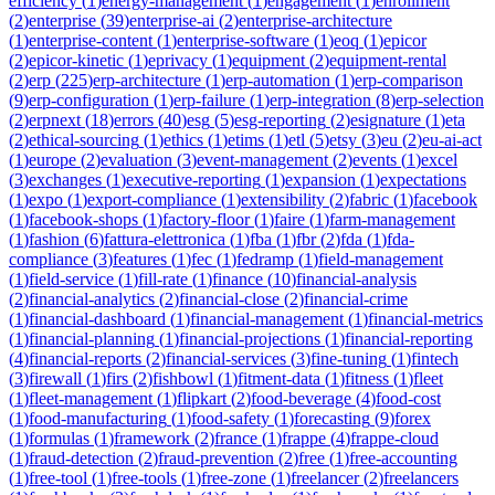
efficiency
(
1
)
energy-management
(
1
)
engagement
(
1
)
enrollment
(
2
)
enterprise
(
39
)
enterprise-ai
(
2
)
enterprise-architecture
(
1
)
enterprise-content
(
1
)
enterprise-software
(
1
)
eoq
(
1
)
epicor
(
2
)
epicor-kinetic
(
1
)
eprivacy
(
1
)
equipment
(
2
)
equipment-rental
(
2
)
erp
(
225
)
erp-architecture
(
1
)
erp-automation
(
1
)
erp-comparison
(
9
)
erp-configuration
(
1
)
erp-failure
(
1
)
erp-integration
(
8
)
erp-selection
(
2
)
erpnext
(
18
)
errors
(
40
)
esg
(
5
)
esg-reporting
(
2
)
esignature
(
1
)
eta
(
2
)
ethical-sourcing
(
1
)
ethics
(
1
)
etims
(
1
)
etl
(
5
)
etsy
(
3
)
eu
(
2
)
eu-ai-act
(
1
)
europe
(
2
)
evaluation
(
3
)
event-management
(
2
)
events
(
1
)
excel
(
3
)
exchanges
(
1
)
executive-reporting
(
1
)
expansion
(
1
)
expectations
(
1
)
expo
(
1
)
export-compliance
(
1
)
extensibility
(
2
)
fabric
(
1
)
facebook
(
1
)
facebook-shops
(
1
)
factory-floor
(
1
)
faire
(
1
)
farm-management
(
1
)
fashion
(
6
)
fattura-elettronica
(
1
)
fba
(
1
)
fbr
(
2
)
fda
(
1
)
fda-
compliance
(
3
)
features
(
1
)
fec
(
1
)
fedramp
(
1
)
field-management
(
1
)
field-service
(
1
)
fill-rate
(
1
)
finance
(
10
)
financial-analysis
(
2
)
financial-analytics
(
2
)
financial-close
(
2
)
financial-crime
(
1
)
financial-dashboard
(
1
)
financial-management
(
1
)
financial-metrics
(
1
)
financial-planning
(
1
)
financial-projections
(
1
)
financial-reporting
(
4
)
financial-reports
(
2
)
financial-services
(
3
)
fine-tuning
(
1
)
fintech
(
3
)
firewall
(
1
)
firs
(
2
)
fishbowl
(
1
)
fitment-data
(
1
)
fitness
(
1
)
fleet
(
1
)
fleet-management
(
1
)
flipkart
(
2
)
food-beverage
(
4
)
food-cost
(
1
)
food-manufacturing
(
1
)
food-safety
(
1
)
forecasting
(
9
)
forex
(
1
)
formulas
(
1
)
framework
(
2
)
france
(
1
)
frappe
(
4
)
frappe-cloud
(
1
)
fraud-detection
(
2
)
fraud-prevention
(
2
)
free
(
1
)
free-accounting
(
1
)
free-tool
(
1
)
free-tools
(
1
)
free-zone
(
1
)
freelancer
(
2
)
freelancers