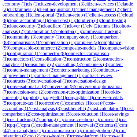
economy
(
1
)
cis
(
1
)
citizen-development
(
3
)
citizen-services
(
1
)
claude
(
2
)
clickfunnels
(
2
)
client-acquisition
(
1
)
client-management
(
2
)
client-
onboarding
(
1
)
client-portal
(
2
)
client-setup
(
1
)
client-success
(
1
)
cloud
(
8
)
cloud-accounting
(
1
)
cloud-cost
(
1
)
cloud-erp
(
3
)
cloud-hosting
(
2
)
cloud-security
(
2
)
cloudflare
(
1
)
clover
(
1
)
clv
(
2
)
cmms
(
1
)
cohort-
analysis
(
2
)
collaboration
(
3
)
colombia
(
1
)
commission-tracking
(
1
)
community
(
3
)
company
(
1
)
company-story
(
1
)
comparison
(
88
)
comparisons
(
1
)
compensation
(
1
)
compiere
(
2
)
compliance
(
99
)
composable-commerce
(
2
)
composite-models
(
1
)
computer-vision
(
1
)
configuration
(
1
)
connector
(
8
)
connector-comparison
(
1
)
connectors
(
1
)
consolidation
(
3
)
construction
(
2
)
construction-
analytics
(
1
)
consultancy
(
2
)
consulting
(
3
)
containers
(
3
)
content
(
1
)
content-management
(
2
)
content-marketing
(
3
)
continuous-
improvement
(
1
)
contract-management
(
1
)
contract-review
(
1
)
contracts
(
3
)
conversation-ai
(
1
)
conversation-design
(
1
)
conversational-ai
(
3
)
conversion
(
8
)
conversion-optimization
(
7
)
conversion-rate
(
2
)
conversion-rate-optimization
(
1
)
cookie-
consent
(
1
)
copilot
(
1
)
copyleft
(
1
)
copyrights
(
1
)
core-web-vitals
(
5
)
corporate-tax
(
1
)
corrective
(
1
)
cosmetics
(
1
)
cost
(
4
)
cost-
accounting
(
1
)
cost-analysis
(
3
)
cost-benefit
(
2
)
cost-calculator
(
1
)
cost-
comparison
(
2
)
cost-optimization
(
5
)
cost-reduction
(
1
)
cost-savings
(
1
)
cost-tracking
(
2
)
coupang
(
1
)
course-creation
(
1
)
courses
(
3
)
cpa
(
1
)
cpq
(
1
)
cpra
(
1
)
credit-management
(
1
)
crewai
(
2
)
criteria
(
1
)
crm
(
44
)
crm-analytics
(
1
)
crm-comparison
(
5
)
crm-integration
(
2
)
crm-
migration
(
2
)
cro
(
2
)
cross-border
(
8
)
cross-platform
(
1
)
cross-sell