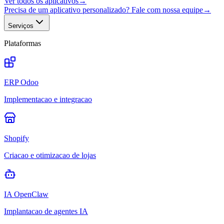
Ver todos os aplicativos
→
Precisa de um aplicativo personalizado? Fale com nossa equipe
→
Serviços
Plataformas
ERP Odoo
Implementacao e integracao
Shopify
Criacao e otimizacao de lojas
IA OpenClaw
Implantacao de agentes IA