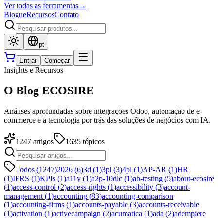
Ver todas as ferramentas
→
Blogue
Recursos
Contato
pt
Entrar
Começar
Insights e Recursos
O Blog ECOSIRE
Análises aprofundadas sobre integrações Odoo, automação de e-
commerce e a tecnologia por trás das soluções de negócios com IA.
1247
artigos
1635
tópicos
Todos (1247)
2026
(
6
)
3d
(
1
)
3pl
(
3
)
4pl
(
1
)
AP-AR
(
1
)
HR
(
1
)
IFRS
(
1
)
KPIs
(
1
)
a11y
(
1
)
a2p-10dlc
(
1
)
ab-testing
(
5
)
about-ecosire
(
1
)
access-control
(
2
)
access-rights
(
1
)
accessibility
(
3
)
account-
management
(
1
)
accounting
(
83
)
accounting-comparison
(
1
)
accounting-firms
(
1
)
accounts-payable
(
3
)
accounts-receivable
(
1
)
activation
(
1
)
activecampaign
(
2
)
acumatica
(
1
)
ada
(
2
)
adempiere