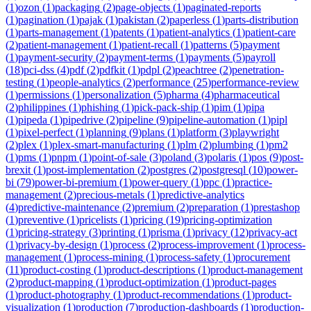
(
1
)
ozon
(
1
)
packaging
(
2
)
page-objects
(
1
)
paginated-reports
(
1
)
pagination
(
1
)
pajak
(
1
)
pakistan
(
2
)
paperless
(
1
)
parts-distribution
(
1
)
parts-management
(
1
)
patents
(
1
)
patient-analytics
(
1
)
patient-care
(
2
)
patient-management
(
1
)
patient-recall
(
1
)
patterns
(
5
)
payment
(
1
)
payment-security
(
2
)
payment-terms
(
1
)
payments
(
5
)
payroll
(
18
)
pci-dss
(
4
)
pdf
(
2
)
pdfkit
(
1
)
pdpl
(
2
)
peachtree
(
2
)
penetration-
testing
(
1
)
people-analytics
(
2
)
performance
(
25
)
performance-review
(
1
)
permissions
(
1
)
personalization
(
5
)
pharma
(
4
)
pharmaceutical
(
2
)
philippines
(
1
)
phishing
(
1
)
pick-pack-ship
(
1
)
pim
(
1
)
pipa
(
1
)
pipeda
(
1
)
pipedrive
(
2
)
pipeline
(
9
)
pipeline-automation
(
1
)
pipl
(
1
)
pixel-perfect
(
1
)
planning
(
9
)
plans
(
1
)
platform
(
3
)
playwright
(
2
)
plex
(
1
)
plex-smart-manufacturing
(
1
)
plm
(
2
)
plumbing
(
1
)
pm2
(
1
)
pms
(
1
)
pnpm
(
1
)
point-of-sale
(
3
)
poland
(
3
)
polaris
(
1
)
pos
(
9
)
post-
brexit
(
1
)
post-implementation
(
2
)
postgres
(
2
)
postgresql
(
10
)
power-
bi
(
79
)
power-bi-premium
(
1
)
power-query
(
1
)
ppc
(
1
)
practice-
management
(
2
)
precious-metals
(
1
)
predictive-analytics
(
4
)
predictive-maintenance
(
2
)
premium
(
2
)
preparation
(
1
)
prestashop
(
1
)
preventive
(
1
)
pricelists
(
1
)
pricing
(
19
)
pricing-optimization
(
1
)
pricing-strategy
(
3
)
printing
(
1
)
prisma
(
1
)
privacy
(
12
)
privacy-act
(
1
)
privacy-by-design
(
1
)
process
(
2
)
process-improvement
(
1
)
process-
management
(
1
)
process-mining
(
1
)
process-safety
(
1
)
procurement
(
11
)
product-costing
(
1
)
product-descriptions
(
1
)
product-management
(
2
)
product-mapping
(
1
)
product-optimization
(
1
)
product-pages
(
1
)
product-photography
(
1
)
product-recommendations
(
1
)
product-
visualization
(
1
)
production
(
7
)
production-dashboards
(
1
)
production-