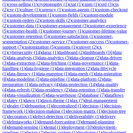
(
1
)
cross-selling
(
1
)
cryptography
(
1
)
csat
(
1
)
cspm
(
1
)
csrd
(
3
)
css
(
2
)
csv
(
1
)
culture
(
1
)
currency
(
1
)
custom-agents
(
1
)
custom-checkout
(
1
)
custom-development
(
1
)
custom-fields
(
1
)
custom-module
(
1
)
custom-orders
(
2
)
custom-skills
(
2
)
customer-analytics
(
2
)
customer-data
(
1
)
customer-engagement
(
3
)
customer-experience
(
5
)
customer-health
(
1
)
customer-journey
(
1
)
customer-lifetime-value
(
3
)
customer-retention
(
5
)
customer-satisfaction
(
1
)
customer-
segmentation
(
2
)
customer-service
(
7
)
customer-success
(
5
)
customer-
support
(
7
)
customization
(
5
)
customs
(
1
)
cutover
(
2
)
cx
(
1
)
cybersecurity
(
14
)
daraz
(
1
)
dashboard
(
2
)
dashboards
(
16
)
data
(
5
)
data-analysis
(
3
)
data-analytics
(
3
)
data-cleanup
(
2
)
data-driven
(
3
)
data-extraction
(
2
)
data-fetching
(
1
)
data-governance
(
1
)
data-
handling
(
1
)
data-hygiene
(
1
)
data-integration
(
2
)
data-lifecycle
(
1
)
data-literacy
(
1
)
data-mapping
(
1
)
data-mesh
(
1
)
data-migration
(
8
)
data-modeling
(
5
)
data-pipeline
(
1
)
data-platform
(
2
)
data-
preparation
(
1
)
data-privacy
(
4
)
data-protection
(
14
)
data-quality
(
4
)
data-refresh
(
2
)
data-residency
(
2
)
data-retention
(
1
)
data-transfer
(
4
)
data-visualization
(
5
)
data-warehouse
(
2
)
database
(
7
)
dataflows
(
1
)
datev
(
1
)
dawn
(
1
)
dawn-theme
(
1
)
dax
(
7
)
deal-management
(
1
)
dealer
(
1
)
debugging
(
1
)
decentralized
(
1
)
decision
(
1
)
decision-
framework
(
1
)
decision-making
(
1
)
decision-matrix
(
1
)
decision-tree
(
1
)
decorators
(
1
)
defect-detection
(
1
)
deliverability
(
1
)
delivery
(
1
)
delmiaworks
(
1
)
demand-forecasting
(
3
)
demand-planning
(
4
)
demand-sensing
(
1
)
dental
(
1
)
deployment
(
10
)
deployment-
pipelines
(
1
)
design
(
2
)
design-system
(
1
)
developer
(
1
)
development