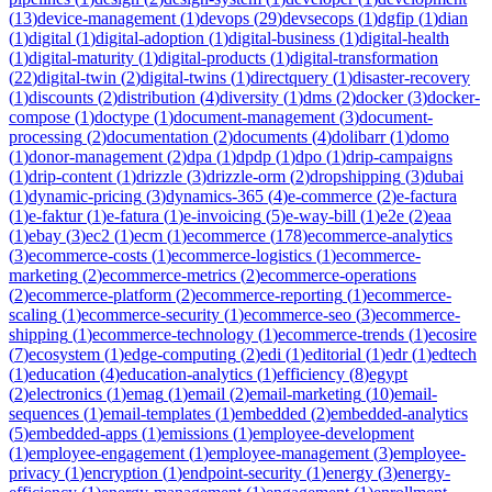
(
13
)
device-management
(
1
)
devops
(
29
)
devsecops
(
1
)
dgfip
(
1
)
dian
(
1
)
digital
(
1
)
digital-adoption
(
1
)
digital-business
(
1
)
digital-health
(
1
)
digital-maturity
(
1
)
digital-products
(
1
)
digital-transformation
(
22
)
digital-twin
(
2
)
digital-twins
(
1
)
directquery
(
1
)
disaster-recovery
(
1
)
discounts
(
2
)
distribution
(
4
)
diversity
(
1
)
dms
(
2
)
docker
(
3
)
docker-
compose
(
1
)
doctype
(
1
)
document-management
(
3
)
document-
processing
(
2
)
documentation
(
2
)
documents
(
4
)
dolibarr
(
1
)
domo
(
1
)
donor-management
(
2
)
dpa
(
1
)
dpdp
(
1
)
dpo
(
1
)
drip-campaigns
(
1
)
drip-content
(
1
)
drizzle
(
3
)
drizzle-orm
(
2
)
dropshipping
(
3
)
dubai
(
1
)
dynamic-pricing
(
3
)
dynamics-365
(
4
)
e-commerce
(
2
)
e-factura
(
1
)
e-faktur
(
1
)
e-fatura
(
1
)
e-invoicing
(
5
)
e-way-bill
(
1
)
e2e
(
2
)
eaa
(
1
)
ebay
(
3
)
ec2
(
1
)
ecm
(
1
)
ecommerce
(
178
)
ecommerce-analytics
(
3
)
ecommerce-costs
(
1
)
ecommerce-logistics
(
1
)
ecommerce-
marketing
(
2
)
ecommerce-metrics
(
2
)
ecommerce-operations
(
2
)
ecommerce-platform
(
2
)
ecommerce-reporting
(
1
)
ecommerce-
scaling
(
1
)
ecommerce-security
(
1
)
ecommerce-seo
(
3
)
ecommerce-
shipping
(
1
)
ecommerce-technology
(
1
)
ecommerce-trends
(
1
)
ecosire
(
7
)
ecosystem
(
1
)
edge-computing
(
2
)
edi
(
1
)
editorial
(
1
)
edr
(
1
)
edtech
(
1
)
education
(
4
)
education-analytics
(
1
)
efficiency
(
8
)
egypt
(
2
)
electronics
(
1
)
emag
(
1
)
email
(
2
)
email-marketing
(
10
)
email-
sequences
(
1
)
email-templates
(
1
)
embedded
(
2
)
embedded-analytics
(
5
)
embedded-apps
(
1
)
emissions
(
1
)
employee-development
(
1
)
employee-engagement
(
1
)
employee-management
(
3
)
employee-
privacy
(
1
)
encryption
(
1
)
endpoint-security
(
1
)
energy
(
3
)
energy-