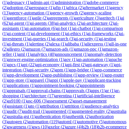
(
1
)
adequacy
(
1
)
admin-api
(
1
)
administration
(
1
)
adobe-commerce
(
2
)
adoption
(
2
)
aerospace
(
1
)
afip
(
1
)
africa
(
2
)
aftermarket
(
1
)
agency
(
13
)
agency-automation
(
1
)
agency-growth
(
2
)
agency-scaling
(
1
)
agentforce
(
1
)
agile
(
2
)
agreements
(
1
)
agriculture
(
3
)
agritech
(
1
)
ai
(
62
)
ai-agent
(
1
)
ai-agents
(
38
)
ai-analytics
(
2
)
ai-architecture
(
2
)
ai-
assistants
(
1
)
ai-automation
(
6
)
ai-bot
(
1
)
ai-chatbot
(
1
)
ai-comparison
(
1
)
ai-content
(
1
)
ai-development
(
1
)
ai-ethics
(
1
)
ai-frameworks
(
2
)
ai-
investment
(
1
)
ai-queries
(
1
)
ai-search
(
3
)
ai-security
(
1
)
ai-testing
(
1
)
ai-threats
(
1
)
alerting
(
2
)
alexa
(
1
)
alibaba
(
1
)
aliexpress
(
1
)
all-in-one
(
2
)
allegro
(
2
)
amazon
(
7
)
amazon-ads
(
1
)
amazon-ppc
(
1
)
amazon-
seller
(
1
)
aml
(
1
)
analytics
(
40
)
announcement
(
1
)
anomaly-detection
(
1
)
answer-engine-optimization
(
1
)
aov
(
1
)
ap-automation
(
1
)
apache
(
1
)
apcs
(
1
)
api
(
22
)
api-economy
(
1
)
api-first
(
2
)
api-gateway
(
1
)
api-
integration
(
3
)
api-security
(
2
)
apm
(
1
)
app-bridge
(
1
)
app-commerce
(
1
)
app-development
(
2
)
app-publishing
(
1
)
app-review
(
1
)
app-router
(
1
)
app-store
(
1
)
apparel
(
3
)
appi
(
1
)
apple-pay
(
1
)
applicant-tracking
(
1
)
applications
(
1
)
appointment-booking
(
2
)
appointments
(
1
)
appraisals
(
1
)
approval-chains
(
1
)
approvals
(
3
)
apps
(
1
)
ar
(
1
)
ar-
shopping
(
1
)
architecture
(
17
)
argentina
(
1
)
artificial-intelligence
(
2
)
as9100
(
1
)
asc-606
(
3
)
assessment
(
2
)
asset-management
(
4
)
assistant
(
1
)
ato
(
1
)
attribution
(
1
)
attrition
(
1
)
audience-analytics
(
1
)
audit
(
7
)
audit-trail
(
1
)
augmented
(
1
)
augmented-reality
(
2
)
australia
(
2
)
australia-gst
(
1
)
authentication
(
6
)
authentik
(
2
)
authorization
(
3
)
autogen
(
2
)
automation
(
119
)
automl
(
1
)
automotive
(
5
)
autonomous
(
2
)
awareness
(
1
)
aws
(
10
)
axelor
(
2
)
azure
(
4
)
b2b
(
18
)
b2b-ecommerce