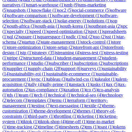
narratives
(
1
)
smart-warehouse
(
1
)
smb
(
9
)
sms-marketing
(
5
)
snapshots
(
1
)
snowflake
(
1
)
soc2
(
5
)
social-commerce
(
5
)
software
(
4
)
software-comparison
(
1
)
software-development
(
1
)
software-
selection
(
2
)
software-stack
(
1
)
solar-energy
(
1
)
solutions
(
1
)
sop
(
2
)
south-africa
(
3
)
south-asia
(
1
)
south-korea
(
1
)
southeast-asia
(
2
)
spc
(
1
)
specialty
(
1
)
speed
(
1
)
speed-optimization
(
2
)
spot
(
1
)
spreadsheets
(
1
)
sql
(
2
)
square
(
1
)
squarespace
(
1
)
ssdlc
(
1
)
ssl
(
2
)
sso
(
2
)
sst
(
1
)
star-
schema
(
2
)
startup
(
2
)
state-management
(
1
)
stock-control
(
1
)
store
(
1
)
store-optimization
(
1
)
store-setup
(
2
)
storefront-api
(
3
)
storefront-
design
(
1
)
stp
(
1
)
strategy
(
35
)
streaming
(
4
)
stress-test
(
1
)
stress-testing
(
1
)
stripe
(
2
)
structured-data
(
1
)
student-management
(
2
)
student-
performance
(
1
)
studio
(
3
)
subscriber
(
1
)
subscription
(
2
)
subscriptions
(
6
)
supplier
(
1
)
supply-chain
(
28
)
support
(
6
)
surveys
(
1
)
sustainability
(
14
)
sustainability-roi
(
1
)
sustainable-ecommerce
(
1
)
sustainable-
procurement
(
1
)
sync
(
1
)
tableau
(
3
)
tailwind-css
(
1
)
takealot
(
1
)
talent-
acquisition
(
2
)
tally
(
4
)
tally-prime
(
1
)
tanstack
(
1
)
tasks
(
1
)
tax
(
5
)
tax-
automation
(
2
)
tax-compliance
(
3
)
taxation
(
1
)
tco
(
5
)
tco-analysis
(
1
)
tds
(
1
)
team
(
1
)
tech
(
1
)
technical
(
1
)
technical-seo
(
4
)
technology
(
2
)
telecom
(
3
)
templates
(
3
)
temu
(
1
)
terraform
(
1
)
territory-
management
(
1
)
testing
(
7
)
text-messaging
(
1
)
textile
(
2
)
theme-
customization
(
1
)
theme-development
(
2
)
themes
(
1
)
theory-of-
constraints
(
1
)
third-party
(
1
)
throttling
(
1
)
ticketing
(
1
)
ticketing-
system
(
1
)
tiktok
(
1
)
tiktok-shop
(
4
)
time-off
(
1
)
time-to-market
(
1
)
time-tracking
(
2
)
timeline
(
5
)
timesheets
(
2
)
tms
(
1
)
toast
(
1
)
tokens