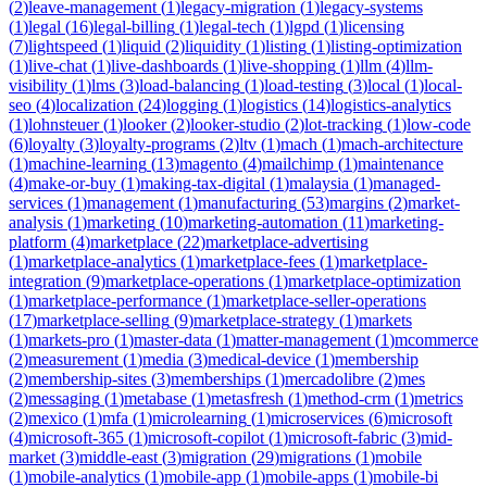
(
2
)
leave-management
(
1
)
legacy-migration
(
1
)
legacy-systems
(
1
)
legal
(
16
)
legal-billing
(
1
)
legal-tech
(
1
)
lgpd
(
1
)
licensing
(
7
)
lightspeed
(
1
)
liquid
(
2
)
liquidity
(
1
)
listing
(
1
)
listing-optimization
(
1
)
live-chat
(
1
)
live-dashboards
(
1
)
live-shopping
(
1
)
llm
(
4
)
llm-
visibility
(
1
)
lms
(
3
)
load-balancing
(
1
)
load-testing
(
3
)
local
(
1
)
local-
seo
(
4
)
localization
(
24
)
logging
(
1
)
logistics
(
14
)
logistics-analytics
(
1
)
lohnsteuer
(
1
)
looker
(
2
)
looker-studio
(
2
)
lot-tracking
(
1
)
low-code
(
6
)
loyalty
(
3
)
loyalty-programs
(
2
)
ltv
(
1
)
mach
(
1
)
mach-architecture
(
1
)
machine-learning
(
13
)
magento
(
4
)
mailchimp
(
1
)
maintenance
(
4
)
make-or-buy
(
1
)
making-tax-digital
(
1
)
malaysia
(
1
)
managed-
services
(
1
)
management
(
1
)
manufacturing
(
53
)
margins
(
2
)
market-
analysis
(
1
)
marketing
(
10
)
marketing-automation
(
11
)
marketing-
platform
(
4
)
marketplace
(
22
)
marketplace-advertising
(
1
)
marketplace-analytics
(
1
)
marketplace-fees
(
1
)
marketplace-
integration
(
9
)
marketplace-operations
(
1
)
marketplace-optimization
(
1
)
marketplace-performance
(
1
)
marketplace-seller-operations
(
17
)
marketplace-selling
(
9
)
marketplace-strategy
(
1
)
markets
(
1
)
markets-pro
(
1
)
master-data
(
1
)
matter-management
(
1
)
mcommerce
(
2
)
measurement
(
1
)
media
(
3
)
medical-device
(
1
)
membership
(
2
)
membership-sites
(
3
)
memberships
(
1
)
mercadolibre
(
2
)
mes
(
2
)
messaging
(
1
)
metabase
(
1
)
metasfresh
(
1
)
method-crm
(
1
)
metrics
(
2
)
mexico
(
1
)
mfa
(
1
)
microlearning
(
1
)
microservices
(
6
)
microsoft
(
4
)
microsoft-365
(
1
)
microsoft-copilot
(
1
)
microsoft-fabric
(
3
)
mid-
market
(
3
)
middle-east
(
3
)
migration
(
29
)
migrations
(
1
)
mobile
(
1
)
mobile-analytics
(
1
)
mobile-app
(
1
)
mobile-apps
(
1
)
mobile-bi