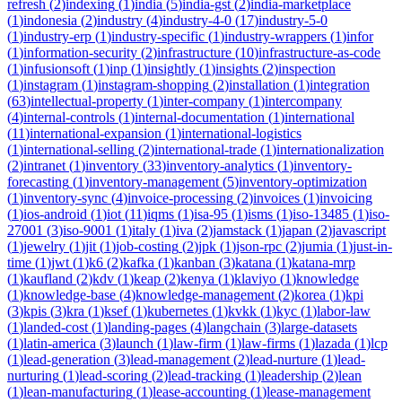
refresh
(
2
)
indexing
(
1
)
india
(
5
)
india-gst
(
2
)
india-marketplace
(
1
)
indonesia
(
2
)
industry
(
4
)
industry-4-0
(
17
)
industry-5-0
(
1
)
industry-erp
(
1
)
industry-specific
(
1
)
industry-wrappers
(
1
)
infor
(
1
)
information-security
(
2
)
infrastructure
(
10
)
infrastructure-as-code
(
1
)
infusionsoft
(
1
)
inp
(
1
)
insightly
(
1
)
insights
(
2
)
inspection
(
1
)
instagram
(
1
)
instagram-shopping
(
2
)
installation
(
1
)
integration
(
63
)
intellectual-property
(
1
)
inter-company
(
1
)
intercompany
(
4
)
internal-controls
(
1
)
internal-documentation
(
1
)
international
(
11
)
international-expansion
(
1
)
international-logistics
(
1
)
international-selling
(
2
)
international-trade
(
1
)
internationalization
(
2
)
intranet
(
1
)
inventory
(
33
)
inventory-analytics
(
1
)
inventory-
forecasting
(
1
)
inventory-management
(
5
)
inventory-optimization
(
1
)
inventory-sync
(
4
)
invoice-processing
(
2
)
invoices
(
1
)
invoicing
(
1
)
ios-android
(
1
)
iot
(
11
)
iqms
(
1
)
isa-95
(
1
)
isms
(
1
)
iso-13485
(
1
)
iso-
27001
(
3
)
iso-9001
(
1
)
italy
(
1
)
iva
(
2
)
jamstack
(
1
)
japan
(
2
)
javascript
(
1
)
jewelry
(
1
)
jit
(
1
)
job-costing
(
2
)
jpk
(
1
)
json-rpc
(
2
)
jumia
(
1
)
just-in-
time
(
1
)
jwt
(
1
)
k6
(
2
)
kafka
(
1
)
kanban
(
3
)
katana
(
1
)
katana-mrp
(
1
)
kaufland
(
2
)
kdv
(
1
)
keap
(
2
)
kenya
(
1
)
klaviyo
(
1
)
knowledge
(
1
)
knowledge-base
(
4
)
knowledge-management
(
2
)
korea
(
1
)
kpi
(
3
)
kpis
(
3
)
kra
(
1
)
ksef
(
1
)
kubernetes
(
1
)
kvkk
(
1
)
kyc
(
1
)
labor-law
(
1
)
landed-cost
(
1
)
landing-pages
(
4
)
langchain
(
3
)
large-datasets
(
1
)
latin-america
(
3
)
launch
(
1
)
law-firm
(
1
)
law-firms
(
1
)
lazada
(
1
)
lcp
(
1
)
lead-generation
(
3
)
lead-management
(
2
)
lead-nurture
(
1
)
lead-
nurturing
(
1
)
lead-scoring
(
2
)
lead-tracking
(
1
)
leadership
(
2
)
lean
(
1
)
lean-manufacturing
(
1
)
lease-accounting
(
1
)
lease-management