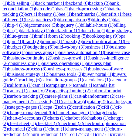
(
1
)
b2b-selling
(
1
)
back-market
(
1
)
backend
(
6
)
backup
(
2
)
bank-
reconciliation
(
1
)
barcode
(
1
)
bas
(
1
)
batch-processing
(
1
)
batch-
tracking
(
2
)
bcrs
(
1
)
beauty
(
1
)
bee
(
1
)
benchmarks
(
1
)
benefits
(
1
)
best-
of-breed
(
1
)
best-practices
(
6
)
bi-comparison
(
8
)
bi-tools
(
1
)
bias
(
1
)
big-4
(
1
)
bigcommerce
(
3
)
bigquery
(
1
)
billable-hours
(
1
)
billing
(
7
)
bir
(
1
)
black-friday
(
1
)
block-editor
(
1
)
blockchain
(
1
)
blog-strategy
(
1
)
blue-green
(
1
)
bmf
(
1
)
bom
(
2
)
booking
(
5
)
bookkeeping
(
9
)
bpa
(
1
)
bpm
(
1
)
brand
(
2
)
branding
(
1
)
brazil
(
2
)
breach-notification
(
1
)
bss
(
1
)
budget
(
3
)
budgeting
(
6
)
build-vs-buy
(
3
)
business
(
13
)
business
software
(
1
)
business-apps
(
1
)
business-automation
(
1
)
business-case
(
2
)
business-continuity
(
2
)
business-growth
(
1
)
business-intelligence
(
26
)
business-one
(
1
)
business-operations
(
1
)
business-plan
(
1
)
business-process
(
8
)
business-processes
(
1
)
business-software
(
1
)
business-strategy
(
12
)
business-tools
(
2
)
buyer-portal
(
1
)
buyers-
guide
(
1
)
caching
(
6
)
calculation-groups
(
1
)
calculators
(
1
)
calendar
(
3
)
california
(
1
)
cam
(
1
)
campaigns
(
4
)
canada
(
1
)
canada-hst
(
1
)
canary
(
1
)
capacity
(
2
)
capacity-planning
(
2
)
carbon-footprint
(
2
)
carbon-tracking
(
3
)
career-plans
(
1
)
cart-abandonment
(
2
)
case-
management
(
2
)
case-study
(
11
)
cash-flow
(
4
)
catalog
(
2
)
catalog-sync
(
1
)
category-pages
(
1
)
ccpa
(
2
)
cdn
(
2
)
certification
(
2
)
cfdi
(
1
)
cfo
(
2
)
change-management
(
6
)
channel-manager
(
1
)
chargebacks
(
1
)
chart-of-accounts
(
3
)
charts
(
1
)
chatbot
(
6
)
chatbots
(
1
)
chatgpt
(
2
)
cheat-sheet
(
1
)
checklist
(
7
)
checkout
(
2
)
checkout-optimization
(
2
)
chemical
(
2
)
china
(
1
)
churn
(
1
)
churn-management
(
1
)
churn-
prediction
(
2
)
churn-reduction
(
1
)
ci-cd
(
7
)
cicd
(
1
)
cin7
(
1
)
circular-