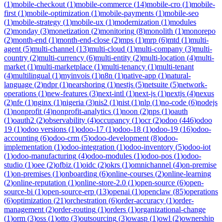
(
1
)
mobile-checkout
(
1
)
mobile-commerce
(
14
)
mobile-cro
(
1
)
mobile-
first
(
1
)
mobile-optimization
(
1
)
mobile-payments
(
1
)
mobile-seo
(
1
)
mobile-strategy
(
1
)
mobile-ux
(
1
)
modernization
(
1
)
modules
(
2
)
monday
(
3
)
monetization
(
2
)
monitoring
(
8
)
monolith
(
1
)
monorepo
(
2
)
month-end
(
1
)
month-end-close
(
2
)
mps
(
1
)
mrp
(
6
)
mtd
(
1
)
multi-
agent
(
5
)
multi-channel
(
13
)
multi-cloud
(
1
)
multi-company
(
3
)
multi-
country
(
2
)
multi-currency
(
6
)
multi-entity
(
2
)
multi-location
(
4
)
multi-
market
(
1
)
multi-marketplace
(
1
)
multi-tenancy
(
1
)
multi-tenant
(
4
)
multilingual
(
1
)
myinvois
(
1
)
n8n
(
1
)
native-app
(
1
)
natural-
language
(
2
)
ndpr
(
1
)
nearshoring
(
1
)
nestjs
(
5
)
netsuite
(
5
)
network-
operations
(
1
)
new-features
(
3
)
next-intl
(
1
)
next-js
(
1
)
nextjs
(
4
)
nexus
(
2
)
nfe
(
1
)
nginx
(
1
)
nigeria
(
3
)
nis2
(
1
)
nist
(
1
)
nlp
(
1
)
no-code
(
6
)
nodejs
(
1
)
nonprofit
(
4
)
nonprofit-analytics
(
1
)
noon
(
2
)
nps
(
1
)
oauth
(
1
)
oauth2
(
2
)
observability
(
4
)
occupancy
(
1
)
ocr
(
2
)
odoo
(
446
)
odoo
19
(
1
)
odoo versions
(
1
)
odoo-17
(
1
)
odoo-18
(
1
)
odoo-19
(
16
)
odoo-
accounting
(
6
)
odoo-crm
(
5
)
odoo-development
(
8
)
odoo-
implementation
(
1
)
odoo-integration
(
1
)
odoo-inventory
(
5
)
odoo-iot
(
1
)
odoo-manufacturing
(
4
)
odoo-modules
(
1
)
odoo-pos
(
1
)
odoo-
studio
(
1
)
oee
(
2
)
ofbiz
(
1
)
oidc
(
2
)
okrs
(
1
)
omnichannel
(
4
)
on-premise
(
1
)
on-premises
(
1
)
onboarding
(
6
)
online-courses
(
2
)
online-learning
(
2
)
online-reputation
(
1
)
online-store-2.0
(
1
)
open-source
(
6
)
open-
source-bi
(
1
)
open-source-erp
(
13
)
openai
(
1
)
openclaw
(
85
)
operations
(
6
)
optimization
(
21
)
orchestration
(
6
)
order-accuracy
(
1
)
order-
management
(
2
)
order-routing
(
1
)
orders
(
1
)
organizational-change
(
1
)
orm
(
3
)
oss
(
1
)
otto
(
3
)
outsourcing
(
3
)
owasp
(
1
)
owl
(
2
)
ownership