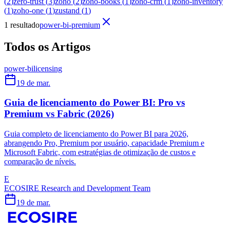
(
2
)
zero-trust
(
3
)
zoho
(
2
)
zoho-books
(
1
)
zoho-crm
(
1
)
zoho-inventory
(
1
)
zoho-one
(
1
)
zustand
(
1
)
1 resultado
power-bi-premium
Todos os Artigos
power-bi
licensing
19 de mar.
Guia de licenciamento do Power BI: Pro vs
Premium vs Fabric (2026)
Guia completo de licenciamento do Power BI para 2026,
abrangendo Pro, Premium por usuário, capacidade Premium e
Microsoft Fabric, com estratégias de otimização de custos e
comparação de níveis.
E
ECOSIRE Research and Development Team
19 de mar.