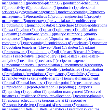
management
(
1
)
production-planning
(
2
)
production-scheduling
(
1
)
productivity
(
9
)
productization
(
1
)
products
(
1
)
professional-
services
(
4
)
program-management
(
1
)
project-accounting
(
2
)
project-
management
(
19
)
prometheus
(
1
)
prompt-engineering
(
1
)
property-
management
(
5
)
proprietary
(
1
)
provincial-tax
(
1
)
public-sector
(
1
)
publishing
(
1
)
punchout-catalog
(
1
)
purchase
(
3
)
push-notifications
(
1
)
pwa
(
1
)
python
(
5
)
qa
(
1
)
qatar
(
1
)
qlik-sense
(
1
)
qualification
(
1
)
quality
(
3
)
quality-analytics
(
1
)
quality-assurance
(
1
)
quality-
compliance
(
1
)
quality-control
(
2
)
quality-management
(
2
)
quantum-
computing
(
1
)
query-tuning
(
1
)
quickbooks
(
8
)
quickstart
(
1
)
quotation
(
1
)
quotation-templates
(
1
)
qweb
(
3
)
rag
(
1
)
rakuten
(
1
)
ranking
(
1
)
ransomware
(
1
)
rate-limiting
(
3
)
rdl
(
1
)
react
(
8
)
react-19
(
2
)
react-
email
(
1
)
react-native
(
1
)
react-query
(
1
)
real-estate
(
5
)
real-estate-
analytics
(
1
)
real-time
(
4
)
recharts
(
1
)
recipe-management
(
1
)
recommendations
(
1
)
reconciliation
(
1
)
recruitment
(
6
)
recurring-
billing
(
1
)
recurring-revenue
(
5
)
redis
(
2
)
refurbished
(
1
)
registration
(
1
)
regulation
(
1
)
regulations
(
2
)
regulatory
(
3
)
reliability
(
2
)
remix
(
2
)
remote-work
(
2
)
renewable-energy
(
1
)
renewal-management
(
1
)
rental
(
3
)
rental-business
(
1
)
reorder-point
(
1
)
repeat-purchases
(
1
)
replication
(
1
)
report-generation
(
1
)
reporting
(
12
)
reports
(
3
)
repricing
(
1
)
reputation
(
1
)
reputation-management
(
2
)
reserved-
instances
(
1
)
resilience
(
2
)
resource-allocation
(
1
)
resource-planning
(
1
)
resource-scheduling
(
2
)
responsible-ai
(
2
)
responsive
(
2
)
responsive-design
(
1
)
rest-api
(
4
)
restaurant
(
5
)
restaurant-
management
(
1
)
retail
(
13
)
retail-analytics
(
1
)
retention
(
9
)
returns