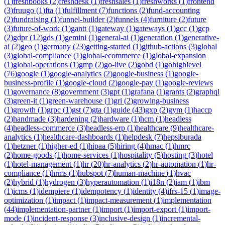
(
1
)
freshbooks
(
2
)
freshdesk
(
1
)
freshsales
(
1
)
freshworks
(
1
)
frontend
(
3
)
fruugo
(
1
)
fta
(
1
)
fulfillment
(
7
)
functions
(
2
)
fund-accounting
(
2
)
fundraising
(
1
)
funnel-builder
(
2
)
funnels
(
4
)
furniture
(
2
)
future
(
3
)
future-of-work
(
1
)
gantt
(
1
)
gateway
(
1
)
gateways
(
1
)
gcc
(
1
)
gcp
(
2
)
gdpr
(
12
)
gds
(
1
)
gemini
(
1
)
general-ai
(
1
)
generation
(
1
)
generative-
ai
(
2
)
geo
(
1
)
germany
(
23
)
getting-started
(
1
)
github-actions
(
3
)
global
(
3
)
global-compliance
(
1
)
global-ecommerce
(
1
)
global-expansion
(
1
)
global-operations
(
1
)
gmp
(
2
)
go-live
(
2
)
gobd
(
1
)
gohighlevel
(
76
)
google
(
1
)
google-analytics
(
2
)
google-business
(
1
)
google-
business-profile
(
1
)
google-cloud
(
2
)
google-pay
(
1
)
google-reviews
(
1
)
governance
(
8
)
government
(
3
)
gpt
(
1
)
grafana
(
1
)
grants
(
2
)
graphql
(
3
)
green-it
(
1
)
green-warehouse
(
1
)
gri
(
2
)
growing-business
(
1
)
growth
(
1
)
grpc
(
1
)
gst
(
7
)
gta
(
1
)
guide
(
43
)
gxp
(
2
)
gym
(
1
)
haccp
(
2
)
handmade
(
3
)
hardening
(
2
)
hardware
(
1
)
hcm
(
1
)
headless
(
4
)
headless-commerce
(
3
)
headless-erp
(
1
)
healthcare
(
9
)
healthcare-
analytics
(
1
)
healthcare-dashboards
(
1
)
helpdesk
(
7
)
hepsiburada
(
1
)
hetzner
(
1
)
higher-ed
(
1
)
hipaa
(
5
)
hiring
(
4
)
hmac
(
1
)
hmrc
(
2
)
home-goods
(
1
)
home-services
(
1
)
hospitality
(
5
)
hosting
(
3
)
hotel
(
1
)
hotel-management
(
1
)
hr
(
20
)
hr-analytics
(
2
)
hr-automation
(
1
)
hr-
compliance
(
1
)
hrms
(
1
)
hubspot
(
7
)
human-machine
(
1
)
hvac
(
2
)
hybrid
(
1
)
hydrogen
(
3
)
hyperautomation
(
1
)
i18n
(
2
)
iam
(
1
)
ibm
(
1
)
icms
(
1
)
idempiere
(
1
)
idempotency
(
1
)
identity
(
4
)
ifrs-15
(
1
)
image-
optimization
(
1
)
impact
(
1
)
impact-measurement
(
1
)
implementation
(
44
)
implementation-partner
(
1
)
import
(
1
)
import-export
(
1
)
import-
mode
(
1
)
incident-response
(
3
)
inclusive-design
(
1
)
incremental-