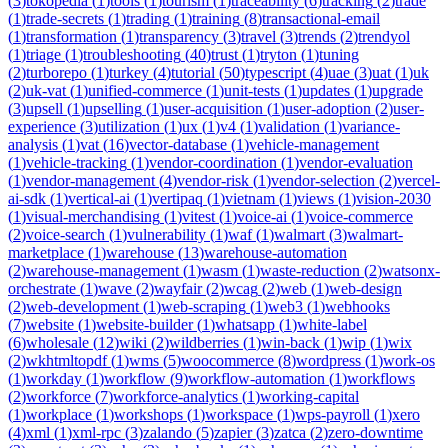
(
3
)
tokopedia
(
1
)
tools
(
1
)
tourism
(
1
)
traceability
(
6
)
tracking
(
2
)
trade
(
1
)
trade-secrets
(
1
)
trading
(
1
)
training
(
8
)
transactional-email
(
1
)
transformation
(
1
)
transparency
(
3
)
travel
(
3
)
trends
(
2
)
trendyol
(
1
)
triage
(
1
)
troubleshooting
(
40
)
trust
(
1
)
tryton
(
1
)
tuning
(
2
)
turborepo
(
1
)
turkey
(
4
)
tutorial
(
50
)
typescript
(
4
)
uae
(
3
)
uat
(
1
)
uk
(
2
)
uk-vat
(
1
)
unified-commerce
(
1
)
unit-tests
(
1
)
updates
(
1
)
upgrade
(
3
)
upsell
(
1
)
upselling
(
1
)
user-acquisition
(
1
)
user-adoption
(
2
)
user-
experience
(
3
)
utilization
(
1
)
ux
(
1
)
v4
(
1
)
validation
(
1
)
variance-
analysis
(
1
)
vat
(
16
)
vector-database
(
1
)
vehicle-management
(
1
)
vehicle-tracking
(
1
)
vendor-coordination
(
1
)
vendor-evaluation
(
1
)
vendor-management
(
4
)
vendor-risk
(
1
)
vendor-selection
(
2
)
vercel-
ai-sdk
(
1
)
vertical-ai
(
1
)
vertipaq
(
1
)
vietnam
(
1
)
views
(
1
)
vision-2030
(
1
)
visual-merchandising
(
1
)
vitest
(
1
)
voice-ai
(
1
)
voice-commerce
(
2
)
voice-search
(
1
)
vulnerability
(
1
)
waf
(
1
)
walmart
(
3
)
walmart-
marketplace
(
1
)
warehouse
(
13
)
warehouse-automation
(
2
)
warehouse-management
(
1
)
wasm
(
1
)
waste-reduction
(
2
)
watsonx-
orchestrate
(
1
)
wave
(
2
)
wayfair
(
2
)
wcag
(
2
)
web
(
1
)
web-design
(
2
)
web-development
(
1
)
web-scraping
(
1
)
web3
(
1
)
webhooks
(
7
)
website
(
1
)
website-builder
(
1
)
whatsapp
(
1
)
white-label
(
6
)
wholesale
(
12
)
wiki
(
2
)
wildberries
(
1
)
win-back
(
1
)
wip
(
1
)
wix
(
2
)
wkhtmltopdf
(
1
)
wms
(
5
)
woocommerce
(
8
)
wordpress
(
1
)
work-os
(
1
)
workday
(
1
)
workflow
(
9
)
workflow-automation
(
1
)
workflows
(
2
)
workforce
(
7
)
workforce-analytics
(
1
)
working-capital
(
1
)
workplace
(
1
)
workshops
(
1
)
workspace
(
1
)
wps-payroll
(
1
)
xero
(
4
)
xml
(
1
)
xml-rpc
(
3
)
zalando
(
5
)
zapier
(
3
)
zatca
(
2
)
zero-downtime