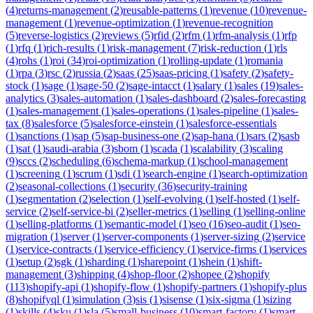
(
4
)
returns-management
(
2
)
reusable-patterns
(
1
)
revenue
(
10
)
revenue-
management
(
1
)
revenue-optimization
(
1
)
revenue-recognition
(
5
)
reverse-logistics
(
2
)
reviews
(
5
)
rfid
(
2
)
rfm
(
1
)
rfm-analysis
(
1
)
rfp
(
1
)
rfq
(
1
)
rich-results
(
1
)
risk-management
(
7
)
risk-reduction
(
1
)
rls
(
4
)
rohs
(
1
)
roi
(
34
)
roi-optimization
(
1
)
rolling-update
(
1
)
romania
(
1
)
rpa
(
3
)
rsc
(
2
)
russia
(
2
)
saas
(
25
)
saas-pricing
(
1
)
safety
(
2
)
safety-
stock
(
1
)
sage
(
1
)
sage-50
(
2
)
sage-intacct
(
1
)
salary
(
1
)
sales
(
19
)
sales-
analytics
(
3
)
sales-automation
(
1
)
sales-dashboard
(
2
)
sales-forecasting
(
1
)
sales-management
(
1
)
sales-operations
(
1
)
sales-pipeline
(
1
)
sales-
tax
(
8
)
salesforce
(
5
)
salesforce-einstein
(
1
)
salesforce-essentials
(
1
)
sanctions
(
1
)
sap
(
5
)
sap-business-one
(
2
)
sap-hana
(
1
)
sars
(
2
)
sasb
(
1
)
sat
(
1
)
saudi-arabia
(
3
)
sbom
(
1
)
scada
(
1
)
scalability
(
3
)
scaling
(
9
)
sccs
(
2
)
scheduling
(
6
)
schema-markup
(
1
)
school-management
(
1
)
screening
(
1
)
scrum
(
1
)
sdi
(
1
)
search-engine
(
1
)
search-optimization
(
2
)
seasonal-collections
(
1
)
security
(
36
)
security-training
(
1
)
segmentation
(
2
)
selection
(
1
)
self-evolving
(
1
)
self-hosted
(
1
)
self-
service
(
2
)
self-service-bi
(
2
)
seller-metrics
(
1
)
selling
(
1
)
selling-online
(
1
)
selling-platforms
(
1
)
semantic-model
(
1
)
seo
(
16
)
seo-audit
(
1
)
seo-
migration
(
1
)
server
(
1
)
server-components
(
1
)
server-sizing
(
2
)
service
(
1
)
service-contracts
(
1
)
service-efficiency
(
1
)
service-firms
(
1
)
services
(
1
)
setup
(
2
)
sgk
(
1
)
sharding
(
1
)
sharepoint
(
1
)
shein
(
1
)
shift-
management
(
3
)
shipping
(
4
)
shop-floor
(
2
)
shopee
(
2
)
shopify
(
113
)
shopify-api
(
1
)
shopify-flow
(
1
)
shopify-partners
(
1
)
shopify-plus
(
8
)
shopifyql
(
1
)
simulation
(
3
)
sis
(
1
)
sisense
(
1
)
six-sigma
(
1
)
sizing
(
1
)
skills
(
4
)
sku
(
1
)
sla
(
5
)
small-business
(
10
)
smart-factory
(
1
)
smart-