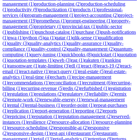
management
(
1
)
production-planning
(
2
)
production-scheduling
(
1
)
productivity
(
9
)
productization
(
1
)
products
(
1
)
professional-
services
(
4
)
program-management
(
1
)
project-accounting
(
2
)
project-
management
(
19
)
prometheus
(
1
)
prompt-engineering
(
1
)
property-
management
(
5
)
proprietary
(
1
)
provincial-tax
(
1
)
public-sector
(
1
)
publishing
(
1
)
punchout-catalog
(
1
)
purchase
(
3
)
push-notifications
(
1
)
pwa
(
1
)
python
(
5
)
qa
(
1
)
qatar
(
1
)
qlik-sense
(
1
)
qualification
(
1
)
quality
(
3
)
quality-analytics
(
1
)
quality-assurance
(
1
)
quality-
compliance
(
1
)
quality-control
(
2
)
quality-management
(
2
)
quantum-
computing
(
1
)
query-tuning
(
1
)
quickbooks
(
8
)
quickstart
(
1
)
quotation
(
1
)
quotation-templates
(
1
)
qweb
(
3
)
rag
(
1
)
rakuten
(
1
)
ranking
(
1
)
ransomware
(
1
)
rate-limiting
(
3
)
rdl
(
1
)
react
(
8
)
react-19
(
2
)
react-
email
(
1
)
react-native
(
1
)
react-query
(
1
)
real-estate
(
5
)
real-estate-
analytics
(
1
)
real-time
(
4
)
recharts
(
1
)
recipe-management
(
1
)
recommendations
(
1
)
reconciliation
(
1
)
recruitment
(
6
)
recurring-
billing
(
1
)
recurring-revenue
(
5
)
redis
(
2
)
refurbished
(
1
)
registration
(
1
)
regulation
(
1
)
regulations
(
2
)
regulatory
(
3
)
reliability
(
2
)
remix
(
2
)
remote-work
(
2
)
renewable-energy
(
1
)
renewal-management
(
1
)
rental
(
3
)
rental-business
(
1
)
reorder-point
(
1
)
repeat-purchases
(
1
)
replication
(
1
)
report-generation
(
1
)
reporting
(
12
)
reports
(
3
)
repricing
(
1
)
reputation
(
1
)
reputation-management
(
2
)
reserved-
instances
(
1
)
resilience
(
2
)
resource-allocation
(
1
)
resource-planning
(
1
)
resource-scheduling
(
2
)
responsible-ai
(
2
)
responsive
(
2
)
responsive-design
(
1
)
rest-api
(
4
)
restaurant
(
5
)
restaurant-
management
(
1
)
retail
(
13
)
retail-analytics
(
1
)
retention
(
9
)
returns