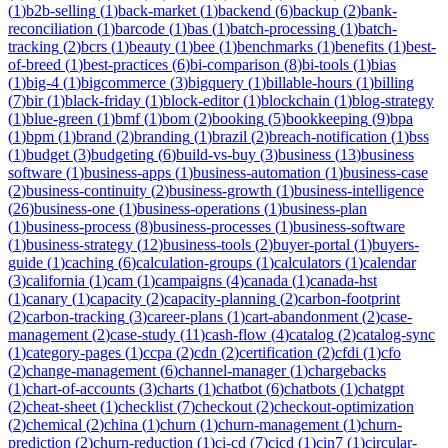
(
1
)
b2b-selling
(
1
)
back-market
(
1
)
backend
(
6
)
backup
(
2
)
bank-
reconciliation
(
1
)
barcode
(
1
)
bas
(
1
)
batch-processing
(
1
)
batch-
tracking
(
2
)
bcrs
(
1
)
beauty
(
1
)
bee
(
1
)
benchmarks
(
1
)
benefits
(
1
)
best-
of-breed
(
1
)
best-practices
(
6
)
bi-comparison
(
8
)
bi-tools
(
1
)
bias
(
1
)
big-4
(
1
)
bigcommerce
(
3
)
bigquery
(
1
)
billable-hours
(
1
)
billing
(
7
)
bir
(
1
)
black-friday
(
1
)
block-editor
(
1
)
blockchain
(
1
)
blog-strategy
(
1
)
blue-green
(
1
)
bmf
(
1
)
bom
(
2
)
booking
(
5
)
bookkeeping
(
9
)
bpa
(
1
)
bpm
(
1
)
brand
(
2
)
branding
(
1
)
brazil
(
2
)
breach-notification
(
1
)
bss
(
1
)
budget
(
3
)
budgeting
(
6
)
build-vs-buy
(
3
)
business
(
13
)
business
software
(
1
)
business-apps
(
1
)
business-automation
(
1
)
business-case
(
2
)
business-continuity
(
2
)
business-growth
(
1
)
business-intelligence
(
26
)
business-one
(
1
)
business-operations
(
1
)
business-plan
(
1
)
business-process
(
8
)
business-processes
(
1
)
business-software
(
1
)
business-strategy
(
12
)
business-tools
(
2
)
buyer-portal
(
1
)
buyers-
guide
(
1
)
caching
(
6
)
calculation-groups
(
1
)
calculators
(
1
)
calendar
(
3
)
california
(
1
)
cam
(
1
)
campaigns
(
4
)
canada
(
1
)
canada-hst
(
1
)
canary
(
1
)
capacity
(
2
)
capacity-planning
(
2
)
carbon-footprint
(
2
)
carbon-tracking
(
3
)
career-plans
(
1
)
cart-abandonment
(
2
)
case-
management
(
2
)
case-study
(
11
)
cash-flow
(
4
)
catalog
(
2
)
catalog-sync
(
1
)
category-pages
(
1
)
ccpa
(
2
)
cdn
(
2
)
certification
(
2
)
cfdi
(
1
)
cfo
(
2
)
change-management
(
6
)
channel-manager
(
1
)
chargebacks
(
1
)
chart-of-accounts
(
3
)
charts
(
1
)
chatbot
(
6
)
chatbots
(
1
)
chatgpt
(
2
)
cheat-sheet
(
1
)
checklist
(
7
)
checkout
(
2
)
checkout-optimization
(
2
)
chemical
(
2
)
china
(
1
)
churn
(
1
)
churn-management
(
1
)
churn-
prediction
(
2
)
churn-reduction
(
1
)
ci-cd
(
7
)
cicd
(
1
)
cin7
(
1
)
circular-