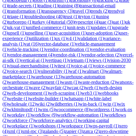
(
3
)
tokopedia
(
1
)
tools
(
1
)
tourism
(
1
)
traceability
(
6
)
tracking
(
2
)
trade
(
1
)
trade-secrets
(
1
)
trading
(
1
)
training
(
8
)
transactional-email
(
1
)
transformation
(
1
)
transparency
(
3
)
travel
(
3
)
trends
(
2
)
trendyol
(
1
)
triage
(
1
)
troubleshooting
(
40
)
trust
(
1
)
tryton
(
1
)
tuning
(
2
)
turborepo
(
1
)
turkey
(
4
)
tutorial
(
50
)
typescript
(
4
)
uae
(
3
)
uat
(
1
)
uk
(
2
)
uk-vat
(
1
)
unified-commerce
(
1
)
unit-tests
(
1
)
updates
(
1
)
upgrade
(
3
)
upsell
(
1
)
upselling
(
1
)
user-acquisition
(
1
)
user-adoption
(
2
)
user-
experience
(
3
)
utilization
(
1
)
ux
(
1
)
v4
(
1
)
validation
(
1
)
variance-
analysis
(
1
)
vat
(
16
)
vector-database
(
1
)
vehicle-management
(
1
)
vehicle-tracking
(
1
)
vendor-coordination
(
1
)
vendor-evaluation
(
1
)
vendor-management
(
4
)
vendor-risk
(
1
)
vendor-selection
(
2
)
vercel-
ai-sdk
(
1
)
vertical-ai
(
1
)
vertipaq
(
1
)
vietnam
(
1
)
views
(
1
)
vision-2030
(
1
)
visual-merchandising
(
1
)
vitest
(
1
)
voice-ai
(
1
)
voice-commerce
(
2
)
voice-search
(
1
)
vulnerability
(
1
)
waf
(
1
)
walmart
(
3
)
walmart-
marketplace
(
1
)
warehouse
(
13
)
warehouse-automation
(
2
)
warehouse-management
(
1
)
wasm
(
1
)
waste-reduction
(
2
)
watsonx-
orchestrate
(
1
)
wave
(
2
)
wayfair
(
2
)
wcag
(
2
)
web
(
1
)
web-design
(
2
)
web-development
(
1
)
web-scraping
(
1
)
web3
(
1
)
webhooks
(
7
)
website
(
1
)
website-builder
(
1
)
whatsapp
(
1
)
white-label
(
6
)
wholesale
(
12
)
wiki
(
2
)
wildberries
(
1
)
win-back
(
1
)
wip
(
1
)
wix
(
2
)
wkhtmltopdf
(
1
)
wms
(
5
)
woocommerce
(
8
)
wordpress
(
1
)
work-os
(
1
)
workday
(
1
)
workflow
(
9
)
workflow-automation
(
1
)
workflows
(
2
)
workforce
(
7
)
workforce-analytics
(
1
)
working-capital
(
1
)
workplace
(
1
)
workshops
(
1
)
workspace
(
1
)
wps-payroll
(
1
)
xero
(
4
)
xml
(
1
)
xml-rpc
(
3
)
zalando
(
5
)
zapier
(
3
)
zatca
(
2
)
zero-downtime