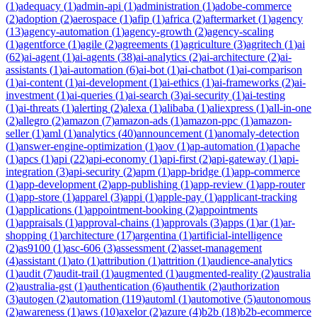
(
1
)
adequacy
(
1
)
admin-api
(
1
)
administration
(
1
)
adobe-commerce
(
2
)
adoption
(
2
)
aerospace
(
1
)
afip
(
1
)
africa
(
2
)
aftermarket
(
1
)
agency
(
13
)
agency-automation
(
1
)
agency-growth
(
2
)
agency-scaling
(
1
)
agentforce
(
1
)
agile
(
2
)
agreements
(
1
)
agriculture
(
3
)
agritech
(
1
)
ai
(
62
)
ai-agent
(
1
)
ai-agents
(
38
)
ai-analytics
(
2
)
ai-architecture
(
2
)
ai-
assistants
(
1
)
ai-automation
(
6
)
ai-bot
(
1
)
ai-chatbot
(
1
)
ai-comparison
(
1
)
ai-content
(
1
)
ai-development
(
1
)
ai-ethics
(
1
)
ai-frameworks
(
2
)
ai-
investment
(
1
)
ai-queries
(
1
)
ai-search
(
3
)
ai-security
(
1
)
ai-testing
(
1
)
ai-threats
(
1
)
alerting
(
2
)
alexa
(
1
)
alibaba
(
1
)
aliexpress
(
1
)
all-in-one
(
2
)
allegro
(
2
)
amazon
(
7
)
amazon-ads
(
1
)
amazon-ppc
(
1
)
amazon-
seller
(
1
)
aml
(
1
)
analytics
(
40
)
announcement
(
1
)
anomaly-detection
(
1
)
answer-engine-optimization
(
1
)
aov
(
1
)
ap-automation
(
1
)
apache
(
1
)
apcs
(
1
)
api
(
22
)
api-economy
(
1
)
api-first
(
2
)
api-gateway
(
1
)
api-
integration
(
3
)
api-security
(
2
)
apm
(
1
)
app-bridge
(
1
)
app-commerce
(
1
)
app-development
(
2
)
app-publishing
(
1
)
app-review
(
1
)
app-router
(
1
)
app-store
(
1
)
apparel
(
3
)
appi
(
1
)
apple-pay
(
1
)
applicant-tracking
(
1
)
applications
(
1
)
appointment-booking
(
2
)
appointments
(
1
)
appraisals
(
1
)
approval-chains
(
1
)
approvals
(
3
)
apps
(
1
)
ar
(
1
)
ar-
shopping
(
1
)
architecture
(
17
)
argentina
(
1
)
artificial-intelligence
(
2
)
as9100
(
1
)
asc-606
(
3
)
assessment
(
2
)
asset-management
(
4
)
assistant
(
1
)
ato
(
1
)
attribution
(
1
)
attrition
(
1
)
audience-analytics
(
1
)
audit
(
7
)
audit-trail
(
1
)
augmented
(
1
)
augmented-reality
(
2
)
australia
(
2
)
australia-gst
(
1
)
authentication
(
6
)
authentik
(
2
)
authorization
(
3
)
autogen
(
2
)
automation
(
119
)
automl
(
1
)
automotive
(
5
)
autonomous
(
2
)
awareness
(
1
)
aws
(
10
)
axelor
(
2
)
azure
(
4
)
b2b
(
18
)
b2b-ecommerce