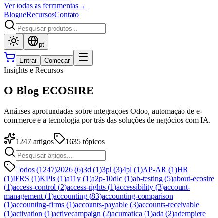
Ver todas as ferramentas
→
Blogue
Recursos
Contato
pt
Entrar
Começar
Insights e Recursos
O Blog ECOSIRE
Análises aprofundadas sobre integrações Odoo, automação de e-
commerce e a tecnologia por trás das soluções de negócios com IA.
1247
artigos
1635
tópicos
Todos (1247)
2026
(
6
)
3d
(
1
)
3pl
(
3
)
4pl
(
1
)
AP-AR
(
1
)
HR
(
1
)
IFRS
(
1
)
KPIs
(
1
)
a11y
(
1
)
a2p-10dlc
(
1
)
ab-testing
(
5
)
about-ecosire
(
1
)
access-control
(
2
)
access-rights
(
1
)
accessibility
(
3
)
account-
management
(
1
)
accounting
(
83
)
accounting-comparison
(
1
)
accounting-firms
(
1
)
accounts-payable
(
3
)
accounts-receivable
(
1
)
activation
(
1
)
activecampaign
(
2
)
acumatica
(
1
)
ada
(
2
)
adempiere