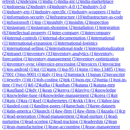
refresh
(
2
)
indexing
(
1
)
india
(
5
)
india-gst
(
2
)
india-marketplace
(
1
)
indonesia
(
2
)
industry
(
4
)
industry-4-0
(
17
)
industry-5-0
(
1
)
industry-erp
(
1
)
industry-specific
(
1
)
industry-wrappers
(
1
)
infor
(
1
)
information-security
(
2
)
infrastructure
(
10
)
infrastructure-as-code
(
1
)
infusionsoft
(
1
)
inp
(
1
)
insightly
(
1
)
insights
(
2
)
inspection
(
1
)
instagram
(
1
)
instagram-shopping
(
2
)
installation
(
1
)
integration
(
63
)
intellectual-property
(
1
)
inter-company
(
1
)
intercompany
(
4
)
internal-controls
(
1
)
internal-documentation
(
1
)
international
(
11
)
international-expansion
(
1
)
international-logistics
(
1
)
international-selling
(
2
)
international-trade
(
1
)
internationalization
(
2
)
intranet
(
1
)
inventory
(
33
)
inventory-analytics
(
1
)
inventory-
forecasting
(
1
)
inventory-management
(
5
)
inventory-optimization
(
1
)
inventory-sync
(
4
)
invoice-processing
(
2
)
invoices
(
1
)
invoicing
(
1
)
ios-android
(
1
)
iot
(
11
)
iqms
(
1
)
isa-95
(
1
)
isms
(
1
)
iso-13485
(
1
)
iso-
27001
(
3
)
iso-9001
(
1
)
italy
(
1
)
iva
(
2
)
jamstack
(
1
)
japan
(
2
)
javascript
(
1
)
jewelry
(
1
)
jit
(
1
)
job-costing
(
2
)
jpk
(
1
)
json-rpc
(
2
)
jumia
(
1
)
just-in-
time
(
1
)
jwt
(
1
)
k6
(
2
)
kafka
(
1
)
kanban
(
3
)
katana
(
1
)
katana-mrp
(
1
)
kaufland
(
2
)
kdv
(
1
)
keap
(
2
)
kenya
(
1
)
klaviyo
(
1
)
knowledge
(
1
)
knowledge-base
(
4
)
knowledge-management
(
2
)
korea
(
1
)
kpi
(
3
)
kpis
(
3
)
kra
(
1
)
ksef
(
1
)
kubernetes
(
1
)
kvkk
(
1
)
kyc
(
1
)
labor-law
(
1
)
landed-cost
(
1
)
landing-pages
(
4
)
langchain
(
3
)
large-datasets
(
1
)
latin-america
(
3
)
launch
(
1
)
law-firm
(
1
)
law-firms
(
1
)
lazada
(
1
)
lcp
(
1
)
lead-generation
(
3
)
lead-management
(
2
)
lead-nurture
(
1
)
lead-
nurturing
(
1
)
lead-scoring
(
2
)
lead-tracking
(
1
)
leadership
(
2
)
lean
(
1
)
lean-manufacturing
(
1
)
lease-accounting
(
1
)
lease-management