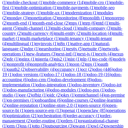
(
1
)
mobile-checkout
(
1
)
mobile-commerce
(
14
)
mobile-cro
(
1
)
mobile-
first
(
1
)
mobile-optimization
(
1
)
mobile-payments
(
1
)
mobile-seo
(
1
)
mobile-strategy
(
1
)
mobile-ux
(
1
)
modernization
(
1
)
modules
(
2
)
monday
(
3
)
monetization
(
2
)
monitoring
(
8
)
monolith
(
1
)
monorepo
(
2
)
month-end
(
1
)
month-end-close
(
2
)
mps
(
1
)
mrp
(
6
)
mtd
(
1
)
multi-
agent
(
5
)
multi-channel
(
13
)
multi-cloud
(
1
)
multi-company
(
3
)
multi-
country
(
2
)
multi-currency
(
6
)
multi-entity
(
2
)
multi-location
(
4
)
multi-
market
(
1
)
multi-marketplace
(
1
)
multi-tenancy
(
1
)
multi-tenant
(
4
)
multilingual
(
1
)
myinvois
(
1
)
n8n
(
1
)
native-app
(
1
)
natural-
language
(
2
)
ndpr
(
1
)
nearshoring
(
1
)
nestjs
(
5
)
netsuite
(
5
)
network-
operations
(
1
)
new-features
(
3
)
next-intl
(
1
)
next-js
(
1
)
nextjs
(
4
)
nexus
(
2
)
nfe
(
1
)
nginx
(
1
)
nigeria
(
3
)
nis2
(
1
)
nist
(
1
)
nlp
(
1
)
no-code
(
6
)
nodejs
(
1
)
nonprofit
(
4
)
nonprofit-analytics
(
1
)
noon
(
2
)
nps
(
1
)
oauth
(
1
)
oauth2
(
2
)
observability
(
4
)
occupancy
(
1
)
ocr
(
2
)
odoo
(
446
)
odoo
19
(
1
)
odoo versions
(
1
)
odoo-17
(
1
)
odoo-18
(
1
)
odoo-19
(
16
)
odoo-
accounting
(
6
)
odoo-crm
(
5
)
odoo-development
(
8
)
odoo-
implementation
(
1
)
odoo-integration
(
1
)
odoo-inventory
(
5
)
odoo-iot
(
1
)
odoo-manufacturing
(
4
)
odoo-modules
(
1
)
odoo-pos
(
1
)
odoo-
studio
(
1
)
oee
(
2
)
ofbiz
(
1
)
oidc
(
2
)
okrs
(
1
)
omnichannel
(
4
)
on-premise
(
1
)
on-premises
(
1
)
onboarding
(
6
)
online-courses
(
2
)
online-learning
(
2
)
online-reputation
(
1
)
online-store-2.0
(
1
)
open-source
(
6
)
open-
source-bi
(
1
)
open-source-erp
(
13
)
openai
(
1
)
openclaw
(
85
)
operations
(
6
)
optimization
(
21
)
orchestration
(
6
)
order-accuracy
(
1
)
order-
management
(
2
)
order-routing
(
1
)
orders
(
1
)
organizational-change
(
1
)
orm
(
3
)
oss
(
1
)
otto
(
3
)
outsourcing
(
3
)
owasp
(
1
)
owl
(
2
)
ownership