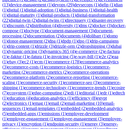
(
13
)
device-management
(
1
)
devops
(
29
)
devsecops
(
1
)
dgfip
(
1
)
dian
(
1
)
digital
(
1
)
digital-adoption
(
1
)
digital-business
(
1
)
digital-health
(
1
)
digital-maturity
(
1
)
digital-products
(
1
)
digital-transformation
(
22
)
digital-twin
(
2
)
digital-twins
(
1
)
directquery
(
1
)
disaster-recovery
(
1
)
discounts
(
2
)
distribution
(
4
)
diversity
(
1
)
dms
(
2
)
docker
(
3
)
docker-
compose
(
1
)
doctype
(
1
)
document-management
(
3
)
document-
processing
(
2
)
documentation
(
2
)
documents
(
4
)
dolibarr
(
1
)
domo
(
1
)
donor-management
(
2
)
dpa
(
1
)
dpdp
(
1
)
dpo
(
1
)
drip-campaigns
(
1
)
drip-content
(
1
)
drizzle
(
3
)
drizzle-orm
(
2
)
dropshipping
(
3
)
dubai
(
1
)
dynamic-pricing
(
3
)
dynamics-365
(
4
)
e-commerce
(
2
)
e-factura
(
1
)
e-faktur
(
1
)
e-fatura
(
1
)
e-invoicing
(
5
)
e-way-bill
(
1
)
e2e
(
2
)
eaa
(
1
)
ebay
(
3
)
ec2
(
1
)
ecm
(
1
)
ecommerce
(
178
)
ecommerce-analytics
(
3
)
ecommerce-costs
(
1
)
ecommerce-logistics
(
1
)
ecommerce-
marketing
(
2
)
ecommerce-metrics
(
2
)
ecommerce-operations
(
2
)
ecommerce-platform
(
2
)
ecommerce-reporting
(
1
)
ecommerce-
scaling
(
1
)
ecommerce-security
(
1
)
ecommerce-seo
(
3
)
ecommerce-
shipping
(
1
)
ecommerce-technology
(
1
)
ecommerce-trends
(
1
)
ecosire
(
7
)
ecosystem
(
1
)
edge-computing
(
2
)
edi
(
1
)
editorial
(
1
)
edr
(
1
)
edtech
(
1
)
education
(
4
)
education-analytics
(
1
)
efficiency
(
8
)
egypt
(
2
)
electronics
(
1
)
emag
(
1
)
email
(
2
)
email-marketing
(
10
)
email-
sequences
(
1
)
email-templates
(
1
)
embedded
(
2
)
embedded-analytics
(
5
)
embedded-apps
(
1
)
emissions
(
1
)
employee-development
(
1
)
employee-engagement
(
1
)
employee-management
(
3
)
employee-
privacy
(
1
)
encryption
(
1
)
endpoint-security
(
1
)
energy
(
3
)
energy-