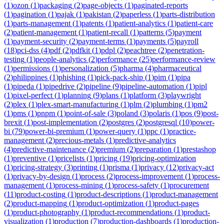
(
1
)
ozon
(
1
)
packaging
(
2
)
page-objects
(
1
)
paginated-reports
(
1
)
pagination
(
1
)
pajak
(
1
)
pakistan
(
2
)
paperless
(
1
)
parts-distribution
(
1
)
parts-management
(
1
)
patents
(
1
)
patient-analytics
(
1
)
patient-care
(
2
)
patient-management
(
1
)
patient-recall
(
1
)
patterns
(
5
)
payment
(
1
)
payment-security
(
2
)
payment-terms
(
1
)
payments
(
5
)
payroll
(
18
)
pci-dss
(
4
)
pdf
(
2
)
pdfkit
(
1
)
pdpl
(
2
)
peachtree
(
2
)
penetration-
testing
(
1
)
people-analytics
(
2
)
performance
(
25
)
performance-review
(
1
)
permissions
(
1
)
personalization
(
5
)
pharma
(
4
)
pharmaceutical
(
2
)
philippines
(
1
)
phishing
(
1
)
pick-pack-ship
(
1
)
pim
(
1
)
pipa
(
1
)
pipeda
(
1
)
pipedrive
(
2
)
pipeline
(
9
)
pipeline-automation
(
1
)
pipl
(
1
)
pixel-perfect
(
1
)
planning
(
9
)
plans
(
1
)
platform
(
3
)
playwright
(
2
)
plex
(
1
)
plex-smart-manufacturing
(
1
)
plm
(
2
)
plumbing
(
1
)
pm2
(
1
)
pms
(
1
)
pnpm
(
1
)
point-of-sale
(
3
)
poland
(
3
)
polaris
(
1
)
pos
(
9
)
post-
brexit
(
1
)
post-implementation
(
2
)
postgres
(
2
)
postgresql
(
10
)
power-
bi
(
79
)
power-bi-premium
(
1
)
power-query
(
1
)
ppc
(
1
)
practice-
management
(
2
)
precious-metals
(
1
)
predictive-analytics
(
4
)
predictive-maintenance
(
2
)
premium
(
2
)
preparation
(
1
)
prestashop
(
1
)
preventive
(
1
)
pricelists
(
1
)
pricing
(
19
)
pricing-optimization
(
1
)
pricing-strategy
(
3
)
printing
(
1
)
prisma
(
1
)
privacy
(
12
)
privacy-act
(
1
)
privacy-by-design
(
1
)
process
(
2
)
process-improvement
(
1
)
process-
management
(
1
)
process-mining
(
1
)
process-safety
(
1
)
procurement
(
11
)
product-costing
(
1
)
product-descriptions
(
1
)
product-management
(
2
)
product-mapping
(
1
)
product-optimization
(
1
)
product-pages
(
1
)
product-photography
(
1
)
product-recommendations
(
1
)
product-
visualization
(
1
)
production
(
7
)
production-dashboards
(
1
)
production-