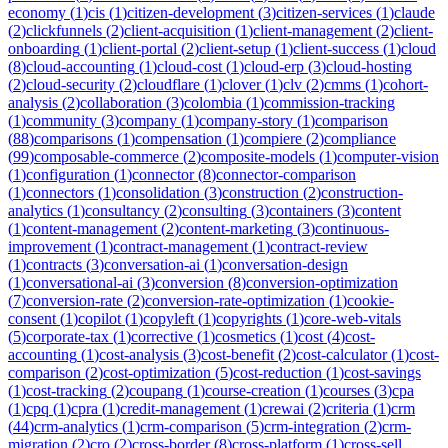
economy
(
1
)
cis
(
1
)
citizen-development
(
3
)
citizen-services
(
1
)
claude
(
2
)
clickfunnels
(
2
)
client-acquisition
(
1
)
client-management
(
2
)
client-
onboarding
(
1
)
client-portal
(
2
)
client-setup
(
1
)
client-success
(
1
)
cloud
(
8
)
cloud-accounting
(
1
)
cloud-cost
(
1
)
cloud-erp
(
3
)
cloud-hosting
(
2
)
cloud-security
(
2
)
cloudflare
(
1
)
clover
(
1
)
clv
(
2
)
cmms
(
1
)
cohort-
analysis
(
2
)
collaboration
(
3
)
colombia
(
1
)
commission-tracking
(
1
)
community
(
3
)
company
(
1
)
company-story
(
1
)
comparison
(
88
)
comparisons
(
1
)
compensation
(
1
)
compiere
(
2
)
compliance
(
99
)
composable-commerce
(
2
)
composite-models
(
1
)
computer-vision
(
1
)
configuration
(
1
)
connector
(
8
)
connector-comparison
(
1
)
connectors
(
1
)
consolidation
(
3
)
construction
(
2
)
construction-
analytics
(
1
)
consultancy
(
2
)
consulting
(
3
)
containers
(
3
)
content
(
1
)
content-management
(
2
)
content-marketing
(
3
)
continuous-
improvement
(
1
)
contract-management
(
1
)
contract-review
(
1
)
contracts
(
3
)
conversation-ai
(
1
)
conversation-design
(
1
)
conversational-ai
(
3
)
conversion
(
8
)
conversion-optimization
(
7
)
conversion-rate
(
2
)
conversion-rate-optimization
(
1
)
cookie-
consent
(
1
)
copilot
(
1
)
copyleft
(
1
)
copyrights
(
1
)
core-web-vitals
(
5
)
corporate-tax
(
1
)
corrective
(
1
)
cosmetics
(
1
)
cost
(
4
)
cost-
accounting
(
1
)
cost-analysis
(
3
)
cost-benefit
(
2
)
cost-calculator
(
1
)
cost-
comparison
(
2
)
cost-optimization
(
5
)
cost-reduction
(
1
)
cost-savings
(
1
)
cost-tracking
(
2
)
coupang
(
1
)
course-creation
(
1
)
courses
(
3
)
cpa
(
1
)
cpq
(
1
)
cpra
(
1
)
credit-management
(
1
)
crewai
(
2
)
criteria
(
1
)
crm
(
44
)
crm-analytics
(
1
)
crm-comparison
(
5
)
crm-integration
(
2
)
crm-
migration
(
2
)
cro
(
2
)
cross-border
(
8
)
cross-platform
(
1
)
cross-sell