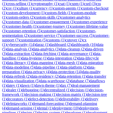
(
1
)
cross-selling
(
1
)
cryptography
(
1
)
csat
(
1
)
cspm
(
1
)
csrd
(
3
)
css
(
2
)
csv
(
1
)
culture
(
1
)
currency
(
1
)
custom-agents
(
1
)
custom-checkout
(
1
)
custom-development
(
1
)
custom-fields
(
1
)
custom-module
(
1
)
custom-orders
(
2
)
custom-skills
(
2
)
customer-analytics
(
2
)
customer-data
(
1
)
customer-engagement
(
3
)
customer-experience
(
5
)
customer-health
(
1
)
customer-journey
(
1
)
customer-lifetime-value
(
3
)
customer-retention
(
5
)
customer-satisfaction
(
1
)
customer-
segmentation
(
2
)
customer-service
(
7
)
customer-success
(
5
)
customer-
support
(
7
)
customization
(
5
)
customs
(
1
)
cutover
(
2
)
cx
(
1
)
cybersecurity
(
14
)
daraz
(
1
)
dashboard
(
2
)
dashboards
(
16
)
data
(
5
)
data-analysis
(
3
)
data-analytics
(
3
)
data-cleanup
(
2
)
data-driven
(
3
)
data-extraction
(
2
)
data-fetching
(
1
)
data-governance
(
1
)
data-
handling
(
1
)
data-hygiene
(
1
)
data-integration
(
2
)
data-lifecycle
(
1
)
data-literacy
(
1
)
data-mapping
(
1
)
data-mesh
(
1
)
data-migration
(
8
)
data-modeling
(
5
)
data-pipeline
(
1
)
data-platform
(
2
)
data-
preparation
(
1
)
data-privacy
(
4
)
data-protection
(
14
)
data-quality
(
4
)
data-refresh
(
2
)
data-residency
(
2
)
data-retention
(
1
)
data-transfer
(
4
)
data-visualization
(
5
)
data-warehouse
(
2
)
database
(
7
)
dataflows
(
1
)
datev
(
1
)
dawn
(
1
)
dawn-theme
(
1
)
dax
(
7
)
deal-management
(
1
)
dealer
(
1
)
debugging
(
1
)
decentralized
(
1
)
decision
(
1
)
decision-
framework
(
1
)
decision-making
(
1
)
decision-matrix
(
1
)
decision-tree
(
1
)
decorators
(
1
)
defect-detection
(
1
)
deliverability
(
1
)
delivery
(
1
)
delmiaworks
(
1
)
demand-forecasting
(
3
)
demand-planning
(
4
)
demand-sensing
(
1
)
dental
(
1
)
deployment
(
10
)
deployment-
pipelines
(
1
)
design
(
2
)
design-system
(
1
)
developer
(
1
)
development