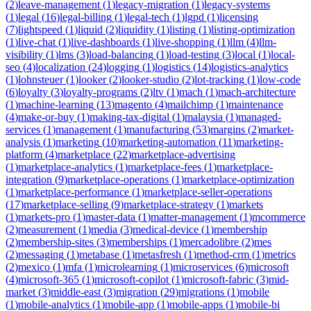
(
2
)
leave-management
(
1
)
legacy-migration
(
1
)
legacy-systems
(
1
)
legal
(
16
)
legal-billing
(
1
)
legal-tech
(
1
)
lgpd
(
1
)
licensing
(
7
)
lightspeed
(
1
)
liquid
(
2
)
liquidity
(
1
)
listing
(
1
)
listing-optimization
(
1
)
live-chat
(
1
)
live-dashboards
(
1
)
live-shopping
(
1
)
llm
(
4
)
llm-
visibility
(
1
)
lms
(
3
)
load-balancing
(
1
)
load-testing
(
3
)
local
(
1
)
local-
seo
(
4
)
localization
(
24
)
logging
(
1
)
logistics
(
14
)
logistics-analytics
(
1
)
lohnsteuer
(
1
)
looker
(
2
)
looker-studio
(
2
)
lot-tracking
(
1
)
low-code
(
6
)
loyalty
(
3
)
loyalty-programs
(
2
)
ltv
(
1
)
mach
(
1
)
mach-architecture
(
1
)
machine-learning
(
13
)
magento
(
4
)
mailchimp
(
1
)
maintenance
(
4
)
make-or-buy
(
1
)
making-tax-digital
(
1
)
malaysia
(
1
)
managed-
services
(
1
)
management
(
1
)
manufacturing
(
53
)
margins
(
2
)
market-
analysis
(
1
)
marketing
(
10
)
marketing-automation
(
11
)
marketing-
platform
(
4
)
marketplace
(
22
)
marketplace-advertising
(
1
)
marketplace-analytics
(
1
)
marketplace-fees
(
1
)
marketplace-
integration
(
9
)
marketplace-operations
(
1
)
marketplace-optimization
(
1
)
marketplace-performance
(
1
)
marketplace-seller-operations
(
17
)
marketplace-selling
(
9
)
marketplace-strategy
(
1
)
markets
(
1
)
markets-pro
(
1
)
master-data
(
1
)
matter-management
(
1
)
mcommerce
(
2
)
measurement
(
1
)
media
(
3
)
medical-device
(
1
)
membership
(
2
)
membership-sites
(
3
)
memberships
(
1
)
mercadolibre
(
2
)
mes
(
2
)
messaging
(
1
)
metabase
(
1
)
metasfresh
(
1
)
method-crm
(
1
)
metrics
(
2
)
mexico
(
1
)
mfa
(
1
)
microlearning
(
1
)
microservices
(
6
)
microsoft
(
4
)
microsoft-365
(
1
)
microsoft-copilot
(
1
)
microsoft-fabric
(
3
)
mid-
market
(
3
)
middle-east
(
3
)
migration
(
29
)
migrations
(
1
)
mobile
(
1
)
mobile-analytics
(
1
)
mobile-app
(
1
)
mobile-apps
(
1
)
mobile-bi