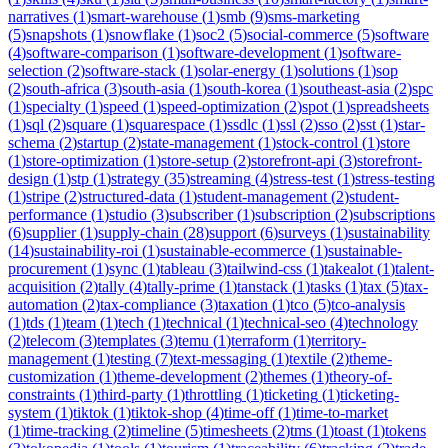
narratives
(
1
)
smart-warehouse
(
1
)
smb
(
9
)
sms-marketing
(
5
)
snapshots
(
1
)
snowflake
(
1
)
soc2
(
5
)
social-commerce
(
5
)
software
(
4
)
software-comparison
(
1
)
software-development
(
1
)
software-
selection
(
2
)
software-stack
(
1
)
solar-energy
(
1
)
solutions
(
1
)
sop
(
2
)
south-africa
(
3
)
south-asia
(
1
)
south-korea
(
1
)
southeast-asia
(
2
)
spc
(
1
)
specialty
(
1
)
speed
(
1
)
speed-optimization
(
2
)
spot
(
1
)
spreadsheets
(
1
)
sql
(
2
)
square
(
1
)
squarespace
(
1
)
ssdlc
(
1
)
ssl
(
2
)
sso
(
2
)
sst
(
1
)
star-
schema
(
2
)
startup
(
2
)
state-management
(
1
)
stock-control
(
1
)
store
(
1
)
store-optimization
(
1
)
store-setup
(
2
)
storefront-api
(
3
)
storefront-
design
(
1
)
stp
(
1
)
strategy
(
35
)
streaming
(
4
)
stress-test
(
1
)
stress-testing
(
1
)
stripe
(
2
)
structured-data
(
1
)
student-management
(
2
)
student-
performance
(
1
)
studio
(
3
)
subscriber
(
1
)
subscription
(
2
)
subscriptions
(
6
)
supplier
(
1
)
supply-chain
(
28
)
support
(
6
)
surveys
(
1
)
sustainability
(
14
)
sustainability-roi
(
1
)
sustainable-ecommerce
(
1
)
sustainable-
procurement
(
1
)
sync
(
1
)
tableau
(
3
)
tailwind-css
(
1
)
takealot
(
1
)
talent-
acquisition
(
2
)
tally
(
4
)
tally-prime
(
1
)
tanstack
(
1
)
tasks
(
1
)
tax
(
5
)
tax-
automation
(
2
)
tax-compliance
(
3
)
taxation
(
1
)
tco
(
5
)
tco-analysis
(
1
)
tds
(
1
)
team
(
1
)
tech
(
1
)
technical
(
1
)
technical-seo
(
4
)
technology
(
2
)
telecom
(
3
)
templates
(
3
)
temu
(
1
)
terraform
(
1
)
territory-
management
(
1
)
testing
(
7
)
text-messaging
(
1
)
textile
(
2
)
theme-
customization
(
1
)
theme-development
(
2
)
themes
(
1
)
theory-of-
constraints
(
1
)
third-party
(
1
)
throttling
(
1
)
ticketing
(
1
)
ticketing-
system
(
1
)
tiktok
(
1
)
tiktok-shop
(
4
)
time-off
(
1
)
time-to-market
(
1
)
time-tracking
(
2
)
timeline
(
5
)
timesheets
(
2
)
tms
(
1
)
toast
(
1
)
tokens