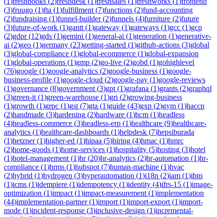
(
1
)
freshbooks
(
2
)
freshdesk
(
1
)
freshsales
(
1
)
freshworks
(
1
)
frontend
(
3
)
fruugo
(
1
)
fta
(
1
)
fulfillment
(
7
)
functions
(
2
)
fund-accounting
(
2
)
fundraising
(
1
)
funnel-builder
(
2
)
funnels
(
4
)
furniture
(
2
)
future
(
3
)
future-of-work
(
1
)
gantt
(
1
)
gateway
(
1
)
gateways
(
1
)
gcc
(
1
)
gcp
(
2
)
gdpr
(
12
)
gds
(
1
)
gemini
(
1
)
general-ai
(
1
)
generation
(
1
)
generative-
ai
(
2
)
geo
(
1
)
germany
(
23
)
getting-started
(
1
)
github-actions
(
3
)
global
(
3
)
global-compliance
(
1
)
global-ecommerce
(
1
)
global-expansion
(
1
)
global-operations
(
1
)
gmp
(
2
)
go-live
(
2
)
gobd
(
1
)
gohighlevel
(
76
)
google
(
1
)
google-analytics
(
2
)
google-business
(
1
)
google-
business-profile
(
1
)
google-cloud
(
2
)
google-pay
(
1
)
google-reviews
(
1
)
governance
(
8
)
government
(
3
)
gpt
(
1
)
grafana
(
1
)
grants
(
2
)
graphql
(
3
)
green-it
(
1
)
green-warehouse
(
1
)
gri
(
2
)
growing-business
(
1
)
growth
(
1
)
grpc
(
1
)
gst
(
7
)
gta
(
1
)
guide
(
43
)
gxp
(
2
)
gym
(
1
)
haccp
(
2
)
handmade
(
3
)
hardening
(
2
)
hardware
(
1
)
hcm
(
1
)
headless
(
4
)
headless-commerce
(
3
)
headless-erp
(
1
)
healthcare
(
9
)
healthcare-
analytics
(
1
)
healthcare-dashboards
(
1
)
helpdesk
(
7
)
hepsiburada
(
1
)
hetzner
(
1
)
higher-ed
(
1
)
hipaa
(
5
)
hiring
(
4
)
hmac
(
1
)
hmrc
(
2
)
home-goods
(
1
)
home-services
(
1
)
hospitality
(
5
)
hosting
(
3
)
hotel
(
1
)
hotel-management
(
1
)
hr
(
20
)
hr-analytics
(
2
)
hr-automation
(
1
)
hr-
compliance
(
1
)
hrms
(
1
)
hubspot
(
7
)
human-machine
(
1
)
hvac
(
2
)
hybrid
(
1
)
hydrogen
(
3
)
hyperautomation
(
1
)
i18n
(
2
)
iam
(
1
)
ibm
(
1
)
icms
(
1
)
idempiere
(
1
)
idempotency
(
1
)
identity
(
4
)
ifrs-15
(
1
)
image-
optimization
(
1
)
impact
(
1
)
impact-measurement
(
1
)
implementation
(
44
)
implementation-partner
(
1
)
import
(
1
)
import-export
(
1
)
import-
mode
(
1
)
incident-response
(
3
)
inclusive-design
(
1
)
incremental-