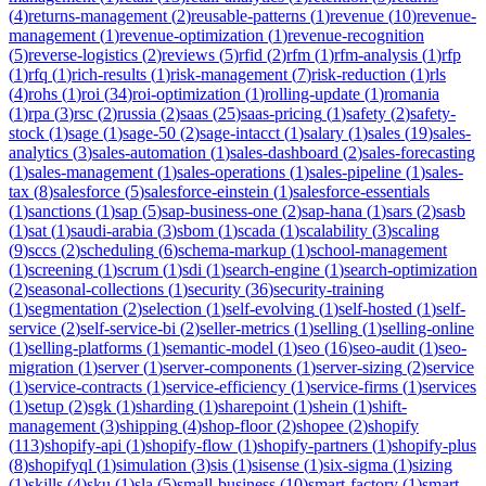
(
4
)
returns-management
(
2
)
reusable-patterns
(
1
)
revenue
(
10
)
revenue-
management
(
1
)
revenue-optimization
(
1
)
revenue-recognition
(
5
)
reverse-logistics
(
2
)
reviews
(
5
)
rfid
(
2
)
rfm
(
1
)
rfm-analysis
(
1
)
rfp
(
1
)
rfq
(
1
)
rich-results
(
1
)
risk-management
(
7
)
risk-reduction
(
1
)
rls
(
4
)
rohs
(
1
)
roi
(
34
)
roi-optimization
(
1
)
rolling-update
(
1
)
romania
(
1
)
rpa
(
3
)
rsc
(
2
)
russia
(
2
)
saas
(
25
)
saas-pricing
(
1
)
safety
(
2
)
safety-
stock
(
1
)
sage
(
1
)
sage-50
(
2
)
sage-intacct
(
1
)
salary
(
1
)
sales
(
19
)
sales-
analytics
(
3
)
sales-automation
(
1
)
sales-dashboard
(
2
)
sales-forecasting
(
1
)
sales-management
(
1
)
sales-operations
(
1
)
sales-pipeline
(
1
)
sales-
tax
(
8
)
salesforce
(
5
)
salesforce-einstein
(
1
)
salesforce-essentials
(
1
)
sanctions
(
1
)
sap
(
5
)
sap-business-one
(
2
)
sap-hana
(
1
)
sars
(
2
)
sasb
(
1
)
sat
(
1
)
saudi-arabia
(
3
)
sbom
(
1
)
scada
(
1
)
scalability
(
3
)
scaling
(
9
)
sccs
(
2
)
scheduling
(
6
)
schema-markup
(
1
)
school-management
(
1
)
screening
(
1
)
scrum
(
1
)
sdi
(
1
)
search-engine
(
1
)
search-optimization
(
2
)
seasonal-collections
(
1
)
security
(
36
)
security-training
(
1
)
segmentation
(
2
)
selection
(
1
)
self-evolving
(
1
)
self-hosted
(
1
)
self-
service
(
2
)
self-service-bi
(
2
)
seller-metrics
(
1
)
selling
(
1
)
selling-online
(
1
)
selling-platforms
(
1
)
semantic-model
(
1
)
seo
(
16
)
seo-audit
(
1
)
seo-
migration
(
1
)
server
(
1
)
server-components
(
1
)
server-sizing
(
2
)
service
(
1
)
service-contracts
(
1
)
service-efficiency
(
1
)
service-firms
(
1
)
services
(
1
)
setup
(
2
)
sgk
(
1
)
sharding
(
1
)
sharepoint
(
1
)
shein
(
1
)
shift-
management
(
3
)
shipping
(
4
)
shop-floor
(
2
)
shopee
(
2
)
shopify
(
113
)
shopify-api
(
1
)
shopify-flow
(
1
)
shopify-partners
(
1
)
shopify-plus
(
8
)
shopifyql
(
1
)
simulation
(
3
)
sis
(
1
)
sisense
(
1
)
six-sigma
(
1
)
sizing
(
1
)
skills
(
4
)
sku
(
1
)
sla
(
5
)
small-business
(
10
)
smart-factory
(
1
)
smart-