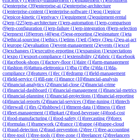
efficiency
(
1
)
energy-management
(
1
)
engagement
(
1
)
enrollment
(
2
)
enterprise
(
39
)
enterprise-ai
(
2
)
enterprise-architecture
(
1
)
enterprise-content
(
1
)
enterprise-software
(
1
)
eoq
(
1
)
epicor
(
2
)
epicor-kinetic
(
1
)
eprivacy
(
1
)
equipment
(
2
)
equipment-rental
(
2
)
erp
(
225
)
erp-architecture
(
1
)
erp-automation
(
1
)
erp-comparison
(
9
)
erp-configuration
(
1
)
erp-failure
(
1
)
erp-integration
(
8
)
erp-selection
(
2
)
erpnext
(
18
)
errors
(
40
)
esg
(
5
)
esg-reporting
(
2
)
esignature
(
1
)
eta
(
2
)
ethical-sourcing
(
1
)
ethics
(
1
)
etims
(
1
)
etl
(
5
)
etsy
(
3
)
eu
(
2
)
eu-ai-act
(
1
)
europe
(
2
)
evaluation
(
3
)
event-management
(
2
)
events
(
1
)
excel
(
3
)
exchanges
(
1
)
executive-reporting
(
1
)
expansion
(
1
)
expectations
(
1
)
expo
(
1
)
export-compliance
(
1
)
extensibility
(
2
)
fabric
(
1
)
facebook
(
1
)
facebook-shops
(
1
)
factory-floor
(
1
)
faire
(
1
)
farm-management
(
1
)
fashion
(
6
)
fattura-elettronica
(
1
)
fba
(
1
)
fbr
(
2
)
fda
(
1
)
fda-
compliance
(
3
)
features
(
1
)
fec
(
1
)
fedramp
(
1
)
field-management
(
1
)
field-service
(
1
)
fill-rate
(
1
)
finance
(
10
)
financial-analysis
(
2
)
financial-analytics
(
2
)
financial-close
(
2
)
financial-crime
(
1
)
financial-dashboard
(
1
)
financial-management
(
1
)
financial-metrics
(
1
)
financial-planning
(
1
)
financial-projections
(
1
)
financial-reporting
(
4
)
financial-reports
(
2
)
financial-services
(
3
)
fine-tuning
(
1
)
fintech
(
3
)
firewall
(
1
)
firs
(
2
)
fishbowl
(
1
)
fitment-data
(
1
)
fitness
(
1
)
fleet
(
1
)
fleet-management
(
1
)
flipkart
(
2
)
food-beverage
(
4
)
food-cost
(
1
)
food-manufacturing
(
1
)
food-safety
(
1
)
forecasting
(
9
)
forex
(
1
)
formulas
(
1
)
framework
(
2
)
france
(
1
)
frappe
(
4
)
frappe-cloud
(
1
)
fraud-detection
(
2
)
fraud-prevention
(
2
)
free
(
1
)
free-accounting
(
1
)
free-tool
(
1
)
free-tools
(
1
)
free-zone
(
1
)
freelancer
(
2
)
freelancers