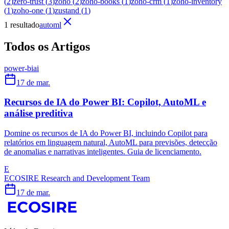
(
2
)
zero-trust
(
3
)
zoho
(
2
)
zoho-books
(
1
)
zoho-crm
(
1
)
zoho-inventory
(
1
)
zoho-one
(
1
)
zustand
(
1
)
1 resultado
automl
Todos os Artigos
power-bi
ai
17 de mar.
Recursos de IA do Power BI: Copilot, AutoML e
análise preditiva
Domine os recursos de IA do Power BI, incluindo Copilot para
relatórios em linguagem natural, AutoML para previsões, detecção
de anomalias e narrativas inteligentes. Guia de licenciamento.
E
ECOSIRE Research and Development Team
17 de mar.