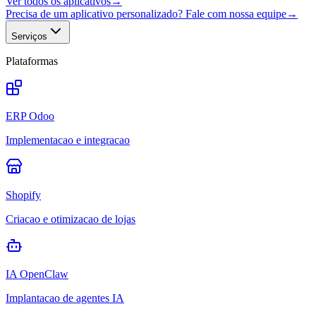
Ver todos os aplicativos
→
Precisa de um aplicativo personalizado? Fale com nossa equipe
→
Serviços
Plataformas
ERP Odoo
Implementacao e integracao
Shopify
Criacao e otimizacao de lojas
IA OpenClaw
Implantacao de agentes IA