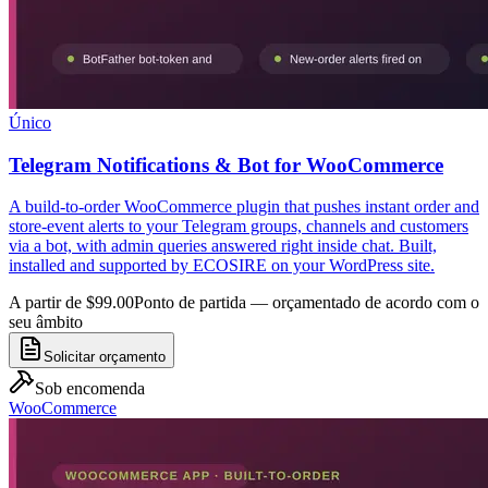
Único
Telegram Notifications & Bot for WooCommerce
A build-to-order WooCommerce plugin that pushes instant order and
store-event alerts to your Telegram groups, channels and customers
via a bot, with admin queries answered right inside chat. Built,
installed and supported by ECOSIRE on your WordPress site.
A partir de $99.00
Ponto de partida — orçamentado de acordo com o
seu âmbito
Solicitar orçamento
Sob encomenda
WooCommerce