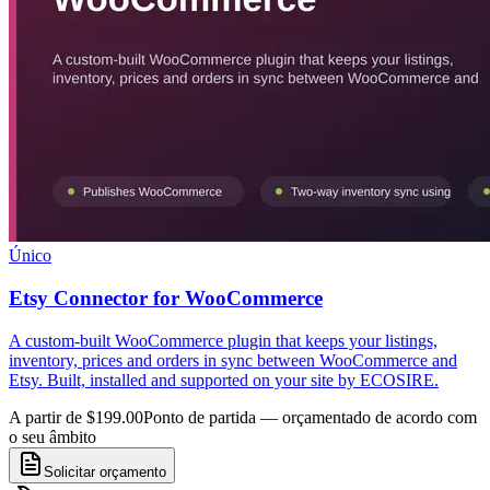
Único
Etsy Connector for WooCommerce
A custom-built WooCommerce plugin that keeps your listings,
inventory, prices and orders in sync between WooCommerce and
Etsy. Built, installed and supported on your site by ECOSIRE.
A partir de $199.00
Ponto de partida — orçamentado de acordo com
o seu âmbito
Solicitar orçamento