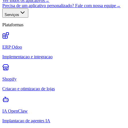
Ver todos os aplicativos
→
Precisa de um aplicativo personalizado? Fale com nossa equipe
→
Serviços
Plataformas
ERP Odoo
Implementacao e integracao
Shopify
Criacao e otimizacao de lojas
IA OpenClaw
Implantacao de agentes IA