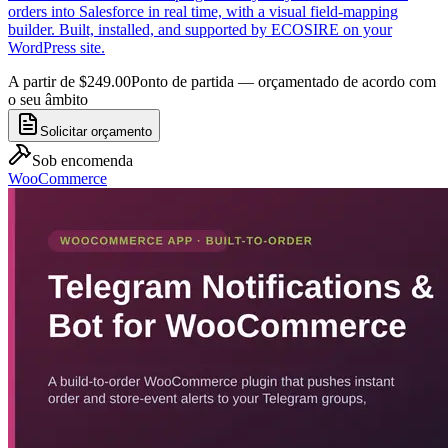
orders into Salesforce in real time, with a visual field-mapping
builder. Built, installed, and supported by ECOSIRE on your
WordPress site.
A partir de $249.00
Ponto de partida — orçamentado de acordo com
o seu âmbito
Solicitar orçamento
Sob encomenda
WooCommerce