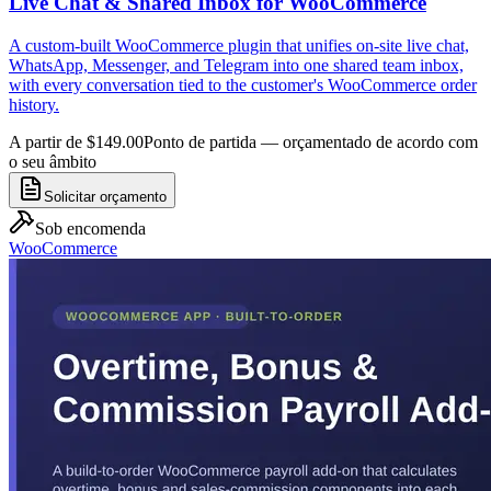
Live Chat & Shared Inbox for WooCommerce
A custom-built WooCommerce plugin that unifies on-site live chat,
WhatsApp, Messenger, and Telegram into one shared team inbox,
with every conversation tied to the customer's WooCommerce order
history.
A partir de $149.00
Ponto de partida — orçamentado de acordo com
o seu âmbito
Solicitar orçamento
Sob encomenda
WooCommerce