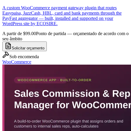
A custom WooCommerce payment gateway plugin that routes
Easypaisa, JazzCash, HBL, card and bank payments through the
PayFast aggregator — built, installed and supported on your
WordPress site by ECOSIRE.
A partir de $99.00
Ponto de partida — orçamentado de acordo com o
seu âmbito
Solicitar orçamento
Sob encomenda
WooCommerce