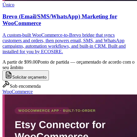
Único
Brevo (Email/SMS/WhatsApp) Marketing for
WooCommerce
A custom-built WooCommerce-to-Brevo bridge that syncs
customers and orders, then powers email, SMS, and WhatsApp
campaigns, automation workflows, and built-in CRM. Built and
installed for you by ECOSIRE.
A partir de $99.00
Ponto de partida — orçamentado de acordo com o
seu âmbito
Solicitar orçamento
Sob encomenda
WooCommerce