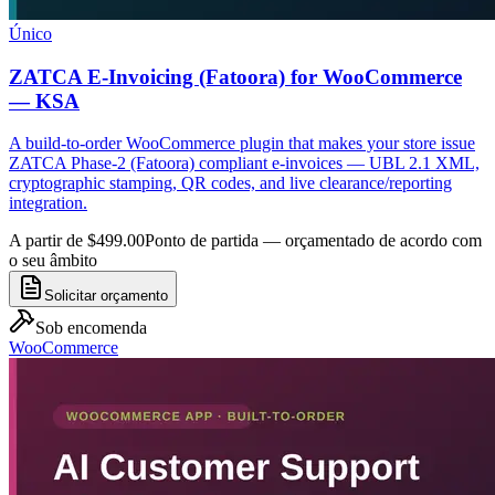
Único
ZATCA E-Invoicing (Fatoora) for WooCommerce
— KSA
A build-to-order WooCommerce plugin that makes your store issue
ZATCA Phase-2 (Fatoora) compliant e-invoices — UBL 2.1 XML,
cryptographic stamping, QR codes, and live clearance/reporting
integration.
A partir de $499.00
Ponto de partida — orçamentado de acordo com
o seu âmbito
Solicitar orçamento
Sob encomenda
WooCommerce