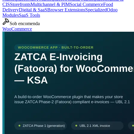
CIS
Storefronts
Multichannel & PIM
Social Commerce
Food
Delivery
Digital & SaaS
Browser Extensions
Specialized
Odoo
Modules
SaaS Tools
Sob encomenda
WooCommerce