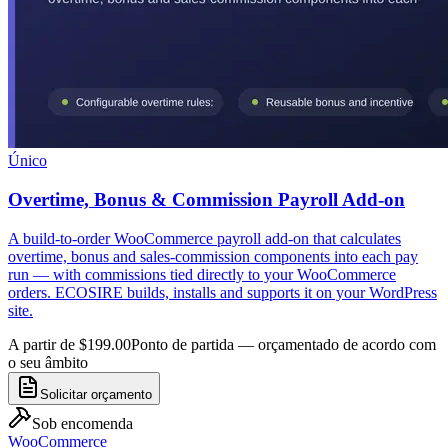
Único
Overtime, Bonus & Commission Payroll Add-on
A build-to-order WooCommerce payroll add-on that calculates
overtime, bonus and sales-commission components into each pay
run — with commissions tied directly to your WooCommerce
orders. ECOSIRE builds, installs and supports it on your WordPress
site.
A partir de $199.00
Ponto de partida — orçamentado de acordo com
o seu âmbito
Solicitar orçamento
Sob encomenda
WooCommerce