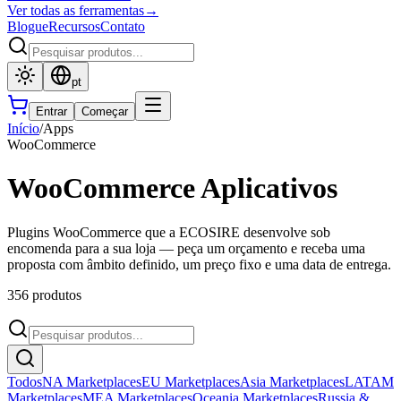
Ver todas as ferramentas
→
Blogue
Recursos
Contato
pt
Entrar
Começar
Início
/
Apps
WooCommerce
WooCommerce Aplicativos
Plugins WooCommerce que a ECOSIRE desenvolve sob
encomenda para a sua loja — peça um orçamento e receba uma
proposta com âmbito definido, um preço fixo e uma data de entrega.
356 produtos
Todos
NA Marketplaces
EU Marketplaces
Asia Marketplaces
LATAM
Marketplaces
MEA Marketplaces
Oceania Marketplaces
Russia &