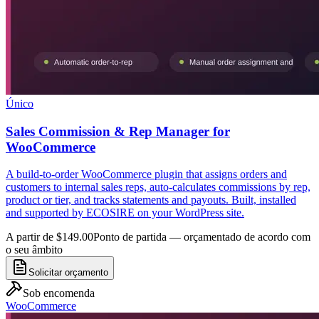
Único
Sales Commission & Rep Manager for
WooCommerce
A build-to-order WooCommerce plugin that assigns orders and
customers to internal sales reps, auto-calculates commissions by rep,
product or tier, and tracks statements and payouts. Built, installed
and supported by ECOSIRE on your WordPress site.
A partir de $149.00
Ponto de partida — orçamentado de acordo com
o seu âmbito
Solicitar orçamento
Sob encomenda
WooCommerce