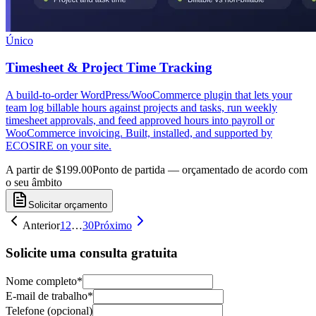
Único
Timesheet & Project Time Tracking
A build-to-order WordPress/WooCommerce plugin that lets your
team log billable hours against projects and tasks, run weekly
timesheet approvals, and feed approved hours into payroll or
WooCommerce invoicing. Built, installed, and supported by
ECOSIRE on your site.
A partir de $199.00
Ponto de partida — orçamentado de acordo com
o seu âmbito
Solicitar orçamento
Anterior
1
2
…
30
Próximo
Solicite uma consulta gratuita
Nome completo
*
E-mail de trabalho
*
Telefone (opcional)