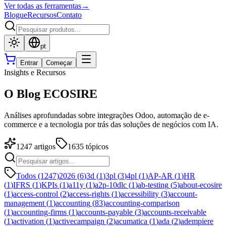
Ver todas as ferramentas
→
Blogue
Recursos
Contato
pt
Entrar
Começar
Insights e Recursos
O Blog ECOSIRE
Análises aprofundadas sobre integrações Odoo, automação de e-
commerce e a tecnologia por trás das soluções de negócios com IA.
1247
artigos
1635
tópicos
Todos (1247)
2026
(
6
)
3d
(
1
)
3pl
(
3
)
4pl
(
1
)
AP-AR
(
1
)
HR
(
1
)
IFRS
(
1
)
KPIs
(
1
)
a11y
(
1
)
a2p-10dlc
(
1
)
ab-testing
(
5
)
about-ecosire
(
1
)
access-control
(
2
)
access-rights
(
1
)
accessibility
(
3
)
account-
management
(
1
)
accounting
(
83
)
accounting-comparison
(
1
)
accounting-firms
(
1
)
accounts-payable
(
3
)
accounts-receivable
(
1
)
activation
(
1
)
activecampaign
(
2
)
acumatica
(
1
)
ada
(
2
)
adempiere