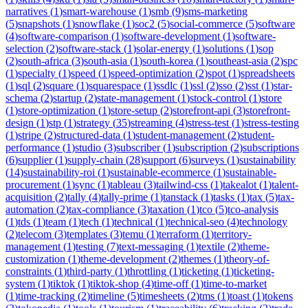
narratives
(
1
)
smart-warehouse
(
1
)
smb
(
9
)
sms-marketing
(
5
)
snapshots
(
1
)
snowflake
(
1
)
soc2
(
5
)
social-commerce
(
5
)
software
(
4
)
software-comparison
(
1
)
software-development
(
1
)
software-
selection
(
2
)
software-stack
(
1
)
solar-energy
(
1
)
solutions
(
1
)
sop
(
2
)
south-africa
(
3
)
south-asia
(
1
)
south-korea
(
1
)
southeast-asia
(
2
)
spc
(
1
)
specialty
(
1
)
speed
(
1
)
speed-optimization
(
2
)
spot
(
1
)
spreadsheets
(
1
)
sql
(
2
)
square
(
1
)
squarespace
(
1
)
ssdlc
(
1
)
ssl
(
2
)
sso
(
2
)
sst
(
1
)
star-
schema
(
2
)
startup
(
2
)
state-management
(
1
)
stock-control
(
1
)
store
(
1
)
store-optimization
(
1
)
store-setup
(
2
)
storefront-api
(
3
)
storefront-
design
(
1
)
stp
(
1
)
strategy
(
35
)
streaming
(
4
)
stress-test
(
1
)
stress-testing
(
1
)
stripe
(
2
)
structured-data
(
1
)
student-management
(
2
)
student-
performance
(
1
)
studio
(
3
)
subscriber
(
1
)
subscription
(
2
)
subscriptions
(
6
)
supplier
(
1
)
supply-chain
(
28
)
support
(
6
)
surveys
(
1
)
sustainability
(
14
)
sustainability-roi
(
1
)
sustainable-ecommerce
(
1
)
sustainable-
procurement
(
1
)
sync
(
1
)
tableau
(
3
)
tailwind-css
(
1
)
takealot
(
1
)
talent-
acquisition
(
2
)
tally
(
4
)
tally-prime
(
1
)
tanstack
(
1
)
tasks
(
1
)
tax
(
5
)
tax-
automation
(
2
)
tax-compliance
(
3
)
taxation
(
1
)
tco
(
5
)
tco-analysis
(
1
)
tds
(
1
)
team
(
1
)
tech
(
1
)
technical
(
1
)
technical-seo
(
4
)
technology
(
2
)
telecom
(
3
)
templates
(
3
)
temu
(
1
)
terraform
(
1
)
territory-
management
(
1
)
testing
(
7
)
text-messaging
(
1
)
textile
(
2
)
theme-
customization
(
1
)
theme-development
(
2
)
themes
(
1
)
theory-of-
constraints
(
1
)
third-party
(
1
)
throttling
(
1
)
ticketing
(
1
)
ticketing-
system
(
1
)
tiktok
(
1
)
tiktok-shop
(
4
)
time-off
(
1
)
time-to-market
(
1
)
time-tracking
(
2
)
timeline
(
5
)
timesheets
(
2
)
tms
(
1
)
toast
(
1
)
tokens