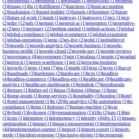
(
1
)
freshbooks
(
2
)
freshdesk
(
1
)
freshsales
(
1
)
freshworks
(
1
)
frontend
(
3
)
fruugo
(
1
)
fta
(
1
)
fulfillment
(
7
)
functions
(
2
)
fund-accounting
(
2
)
fundraising
(
1
)
funnel-builder
(
2
)
funnels
(
4
)
furniture
(
2
)
future
(
3
)
future-of-work
(
1
)
gantt
(
1
)
gateway
(
1
)
gateways
(
1
)
gcc
(
1
)
gcp
(
2
)
gdpr
(
12
)
gds
(
1
)
gemini
(
1
)
general-ai
(
1
)
generation
(
1
)
generative-
ai
(
2
)
geo
(
1
)
germany
(
23
)
getting-started
(
1
)
github-actions
(
3
)
global
(
3
)
global-compliance
(
1
)
global-ecommerce
(
1
)
global-expansion
(
1
)
global-operations
(
1
)
gmp
(
2
)
go-live
(
2
)
gobd
(
1
)
gohighlevel
(
76
)
google
(
1
)
google-analytics
(
2
)
google-business
(
1
)
google-
business-profile
(
1
)
google-cloud
(
2
)
google-pay
(
1
)
google-reviews
(
1
)
governance
(
8
)
government
(
3
)
gpt
(
1
)
grafana
(
1
)
grants
(
2
)
graphql
(
3
)
green-it
(
1
)
green-warehouse
(
1
)
gri
(
2
)
growing-business
(
1
)
growth
(
1
)
grpc
(
1
)
gst
(
7
)
gta
(
1
)
guide
(
43
)
gxp
(
2
)
gym
(
1
)
haccp
(
2
)
handmade
(
3
)
hardening
(
2
)
hardware
(
1
)
hcm
(
1
)
headless
(
4
)
headless-commerce
(
3
)
headless-erp
(
1
)
healthcare
(
9
)
healthcare-
analytics
(
1
)
healthcare-dashboards
(
1
)
helpdesk
(
7
)
hepsiburada
(
1
)
hetzner
(
1
)
higher-ed
(
1
)
hipaa
(
5
)
hiring
(
4
)
hmac
(
1
)
hmrc
(
2
)
home-goods
(
1
)
home-services
(
1
)
hospitality
(
5
)
hosting
(
3
)
hotel
(
1
)
hotel-management
(
1
)
hr
(
20
)
hr-analytics
(
2
)
hr-automation
(
1
)
hr-
compliance
(
1
)
hrms
(
1
)
hubspot
(
7
)
human-machine
(
1
)
hvac
(
2
)
hybrid
(
1
)
hydrogen
(
3
)
hyperautomation
(
1
)
i18n
(
2
)
iam
(
1
)
ibm
(
1
)
icms
(
1
)
idempiere
(
1
)
idempotency
(
1
)
identity
(
4
)
ifrs-15
(
1
)
image-
optimization
(
1
)
impact
(
1
)
impact-measurement
(
1
)
implementation
(
44
)
implementation-partner
(
1
)
import
(
1
)
import-export
(
1
)
import-
mode
(
1
)
incident-response
(
3
)
inclusive-design
(
1
)
incremental-