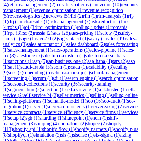
(
4
)
returns-management
(
2
)
reusable-patterns
(
1
)
revenue
(
10
)
revenue-
management
(
1
)
revenue-optimization
(
1
)
revenue-recognition
(
5
)
reverse-logistics
(
2
)
reviews
(
5
)
rfid
(
2
)
rfm
(
1
)
rfm-analysis
(
1
)
rfp
(
1
)
rfq
(
1
)
rich-results
(
1
)
risk-management
(
7
)
risk-reduction
(
1
)
rls
(
4
)
rohs
(
1
)
roi
(
34
)
roi-optimization
(
1
)
rolling-update
(
1
)
romania
(
1
)
rpa
(
3
)
rsc
(
2
)
russia
(
2
)
saas
(
25
)
saas-pricing
(
1
)
safety
(
2
)
safety-
stock
(
1
)
sage
(
1
)
sage-50
(
2
)
sage-intacct
(
1
)
salary
(
1
)
sales
(
19
)
sales-
analytics
(
3
)
sales-automation
(
1
)
sales-dashboard
(
2
)
sales-forecasting
(
1
)
sales-management
(
1
)
sales-operations
(
1
)
sales-pipeline
(
1
)
sales-
tax
(
8
)
salesforce
(
5
)
salesforce-einstein
(
1
)
salesforce-essentials
(
1
)
sanctions
(
1
)
sap
(
5
)
sap-business-one
(
2
)
sap-hana
(
1
)
sars
(
2
)
sasb
(
1
)
sat
(
1
)
saudi-arabia
(
3
)
sbom
(
1
)
scada
(
1
)
scalability
(
3
)
scaling
(
9
)
sccs
(
2
)
scheduling
(
6
)
schema-markup
(
1
)
school-management
(
1
)
screening
(
1
)
scrum
(
1
)
sdi
(
1
)
search-engine
(
1
)
search-optimization
(
2
)
seasonal-collections
(
1
)
security
(
36
)
security-training
(
1
)
segmentation
(
2
)
selection
(
1
)
self-evolving
(
1
)
self-hosted
(
1
)
self-
service
(
2
)
self-service-bi
(
2
)
seller-metrics
(
1
)
selling
(
1
)
selling-online
(
1
)
selling-platforms
(
1
)
semantic-model
(
1
)
seo
(
16
)
seo-audit
(
1
)
seo-
migration
(
1
)
server
(
1
)
server-components
(
1
)
server-sizing
(
2
)
service
(
1
)
service-contracts
(
1
)
service-efficiency
(
1
)
service-firms
(
1
)
services
(
1
)
setup
(
2
)
sgk
(
1
)
sharding
(
1
)
sharepoint
(
1
)
shein
(
1
)
shift-
management
(
3
)
shipping
(
4
)
shop-floor
(
2
)
shopee
(
2
)
shopify
(
113
)
shopify-api
(
1
)
shopify-flow
(
1
)
shopify-partners
(
1
)
shopify-plus
(
8
)
shopifyql
(
1
)
simulation
(
3
)
sis
(
1
)
sisense
(
1
)
six-sigma
(
1
)
sizing
(
1
)
skills
(
4
)
sku
(
1
)
sla
(
5
)
small-business
(
10
)
smart-factory
(
1
)
smart-