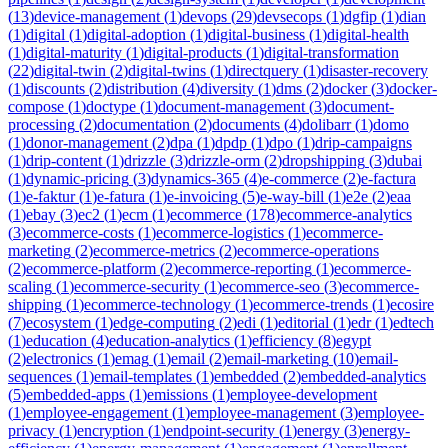
(
13
)
device-management
(
1
)
devops
(
29
)
devsecops
(
1
)
dgfip
(
1
)
dian
(
1
)
digital
(
1
)
digital-adoption
(
1
)
digital-business
(
1
)
digital-health
(
1
)
digital-maturity
(
1
)
digital-products
(
1
)
digital-transformation
(
22
)
digital-twin
(
2
)
digital-twins
(
1
)
directquery
(
1
)
disaster-recovery
(
1
)
discounts
(
2
)
distribution
(
4
)
diversity
(
1
)
dms
(
2
)
docker
(
3
)
docker-
compose
(
1
)
doctype
(
1
)
document-management
(
3
)
document-
processing
(
2
)
documentation
(
2
)
documents
(
4
)
dolibarr
(
1
)
domo
(
1
)
donor-management
(
2
)
dpa
(
1
)
dpdp
(
1
)
dpo
(
1
)
drip-campaigns
(
1
)
drip-content
(
1
)
drizzle
(
3
)
drizzle-orm
(
2
)
dropshipping
(
3
)
dubai
(
1
)
dynamic-pricing
(
3
)
dynamics-365
(
4
)
e-commerce
(
2
)
e-factura
(
1
)
e-faktur
(
1
)
e-fatura
(
1
)
e-invoicing
(
5
)
e-way-bill
(
1
)
e2e
(
2
)
eaa
(
1
)
ebay
(
3
)
ec2
(
1
)
ecm
(
1
)
ecommerce
(
178
)
ecommerce-analytics
(
3
)
ecommerce-costs
(
1
)
ecommerce-logistics
(
1
)
ecommerce-
marketing
(
2
)
ecommerce-metrics
(
2
)
ecommerce-operations
(
2
)
ecommerce-platform
(
2
)
ecommerce-reporting
(
1
)
ecommerce-
scaling
(
1
)
ecommerce-security
(
1
)
ecommerce-seo
(
3
)
ecommerce-
shipping
(
1
)
ecommerce-technology
(
1
)
ecommerce-trends
(
1
)
ecosire
(
7
)
ecosystem
(
1
)
edge-computing
(
2
)
edi
(
1
)
editorial
(
1
)
edr
(
1
)
edtech
(
1
)
education
(
4
)
education-analytics
(
1
)
efficiency
(
8
)
egypt
(
2
)
electronics
(
1
)
emag
(
1
)
email
(
2
)
email-marketing
(
10
)
email-
sequences
(
1
)
email-templates
(
1
)
embedded
(
2
)
embedded-analytics
(
5
)
embedded-apps
(
1
)
emissions
(
1
)
employee-development
(
1
)
employee-engagement
(
1
)
employee-management
(
3
)
employee-
privacy
(
1
)
encryption
(
1
)
endpoint-security
(
1
)
energy
(
3
)
energy-