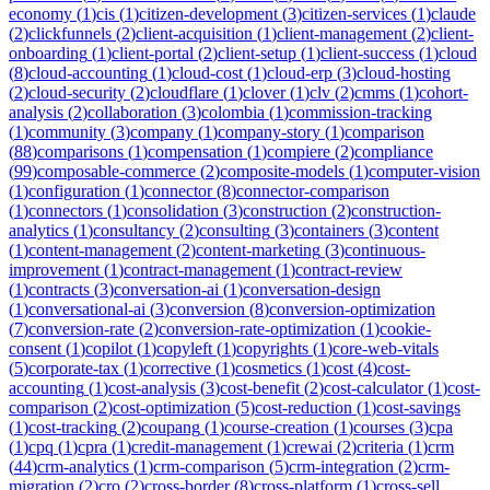
economy
(
1
)
cis
(
1
)
citizen-development
(
3
)
citizen-services
(
1
)
claude
(
2
)
clickfunnels
(
2
)
client-acquisition
(
1
)
client-management
(
2
)
client-
onboarding
(
1
)
client-portal
(
2
)
client-setup
(
1
)
client-success
(
1
)
cloud
(
8
)
cloud-accounting
(
1
)
cloud-cost
(
1
)
cloud-erp
(
3
)
cloud-hosting
(
2
)
cloud-security
(
2
)
cloudflare
(
1
)
clover
(
1
)
clv
(
2
)
cmms
(
1
)
cohort-
analysis
(
2
)
collaboration
(
3
)
colombia
(
1
)
commission-tracking
(
1
)
community
(
3
)
company
(
1
)
company-story
(
1
)
comparison
(
88
)
comparisons
(
1
)
compensation
(
1
)
compiere
(
2
)
compliance
(
99
)
composable-commerce
(
2
)
composite-models
(
1
)
computer-vision
(
1
)
configuration
(
1
)
connector
(
8
)
connector-comparison
(
1
)
connectors
(
1
)
consolidation
(
3
)
construction
(
2
)
construction-
analytics
(
1
)
consultancy
(
2
)
consulting
(
3
)
containers
(
3
)
content
(
1
)
content-management
(
2
)
content-marketing
(
3
)
continuous-
improvement
(
1
)
contract-management
(
1
)
contract-review
(
1
)
contracts
(
3
)
conversation-ai
(
1
)
conversation-design
(
1
)
conversational-ai
(
3
)
conversion
(
8
)
conversion-optimization
(
7
)
conversion-rate
(
2
)
conversion-rate-optimization
(
1
)
cookie-
consent
(
1
)
copilot
(
1
)
copyleft
(
1
)
copyrights
(
1
)
core-web-vitals
(
5
)
corporate-tax
(
1
)
corrective
(
1
)
cosmetics
(
1
)
cost
(
4
)
cost-
accounting
(
1
)
cost-analysis
(
3
)
cost-benefit
(
2
)
cost-calculator
(
1
)
cost-
comparison
(
2
)
cost-optimization
(
5
)
cost-reduction
(
1
)
cost-savings
(
1
)
cost-tracking
(
2
)
coupang
(
1
)
course-creation
(
1
)
courses
(
3
)
cpa
(
1
)
cpq
(
1
)
cpra
(
1
)
credit-management
(
1
)
crewai
(
2
)
criteria
(
1
)
crm
(
44
)
crm-analytics
(
1
)
crm-comparison
(
5
)
crm-integration
(
2
)
crm-
migration
(
2
)
cro
(
2
)
cross-border
(
8
)
cross-platform
(
1
)
cross-sell