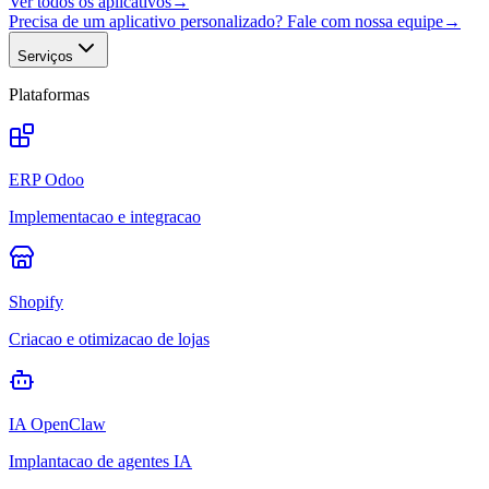
Ver todos os aplicativos
→
Precisa de um aplicativo personalizado? Fale com nossa equipe
→
Serviços
Plataformas
ERP Odoo
Implementacao e integracao
Shopify
Criacao e otimizacao de lojas
IA OpenClaw
Implantacao de agentes IA