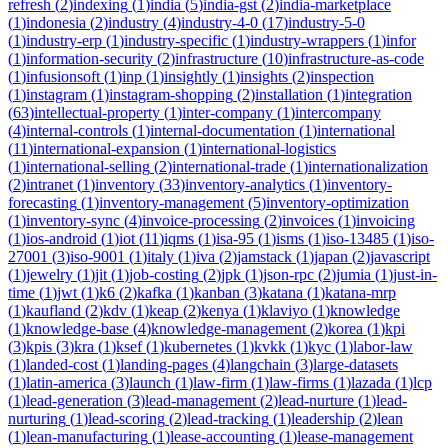
refresh
(
2
)
indexing
(
1
)
india
(
5
)
india-gst
(
2
)
india-marketplace
(
1
)
indonesia
(
2
)
industry
(
4
)
industry-4-0
(
17
)
industry-5-0
(
1
)
industry-erp
(
1
)
industry-specific
(
1
)
industry-wrappers
(
1
)
infor
(
1
)
information-security
(
2
)
infrastructure
(
10
)
infrastructure-as-code
(
1
)
infusionsoft
(
1
)
inp
(
1
)
insightly
(
1
)
insights
(
2
)
inspection
(
1
)
instagram
(
1
)
instagram-shopping
(
2
)
installation
(
1
)
integration
(
63
)
intellectual-property
(
1
)
inter-company
(
1
)
intercompany
(
4
)
internal-controls
(
1
)
internal-documentation
(
1
)
international
(
11
)
international-expansion
(
1
)
international-logistics
(
1
)
international-selling
(
2
)
international-trade
(
1
)
internationalization
(
2
)
intranet
(
1
)
inventory
(
33
)
inventory-analytics
(
1
)
inventory-
forecasting
(
1
)
inventory-management
(
5
)
inventory-optimization
(
1
)
inventory-sync
(
4
)
invoice-processing
(
2
)
invoices
(
1
)
invoicing
(
1
)
ios-android
(
1
)
iot
(
11
)
iqms
(
1
)
isa-95
(
1
)
isms
(
1
)
iso-13485
(
1
)
iso-
27001
(
3
)
iso-9001
(
1
)
italy
(
1
)
iva
(
2
)
jamstack
(
1
)
japan
(
2
)
javascript
(
1
)
jewelry
(
1
)
jit
(
1
)
job-costing
(
2
)
jpk
(
1
)
json-rpc
(
2
)
jumia
(
1
)
just-in-
time
(
1
)
jwt
(
1
)
k6
(
2
)
kafka
(
1
)
kanban
(
3
)
katana
(
1
)
katana-mrp
(
1
)
kaufland
(
2
)
kdv
(
1
)
keap
(
2
)
kenya
(
1
)
klaviyo
(
1
)
knowledge
(
1
)
knowledge-base
(
4
)
knowledge-management
(
2
)
korea
(
1
)
kpi
(
3
)
kpis
(
3
)
kra
(
1
)
ksef
(
1
)
kubernetes
(
1
)
kvkk
(
1
)
kyc
(
1
)
labor-law
(
1
)
landed-cost
(
1
)
landing-pages
(
4
)
langchain
(
3
)
large-datasets
(
1
)
latin-america
(
3
)
launch
(
1
)
law-firm
(
1
)
law-firms
(
1
)
lazada
(
1
)
lcp
(
1
)
lead-generation
(
3
)
lead-management
(
2
)
lead-nurture
(
1
)
lead-
nurturing
(
1
)
lead-scoring
(
2
)
lead-tracking
(
1
)
leadership
(
2
)
lean
(
1
)
lean-manufacturing
(
1
)
lease-accounting
(
1
)
lease-management