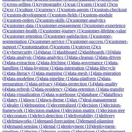
(
1
)
cross-selling
(
1
)
cryptography
(
1
)
csat
(
1
)
cspm
(
1
)
csrd
(
3
)
css
(
2
)
csv
(
1
)
culture
(
1
)
currency
(
1
)
custom-agents
(
1
)
custom-checkout
(
1
)
custom-development
(
1
)
custom-fields
(
1
)
custom-module
(
1
)
custom-orders
(
2
)
custom-skills
(
2
)
customer-analytics
(
2
)
customer-data
(
1
)
customer-engagement
(
3
)
customer-experience
(
5
)
customer-health
(
1
)
customer-journey
(
1
)
customer-lifetime-value
(
3
)
customer-retention
(
5
)
customer-satisfaction
(
1
)
customer-
segmentation
(
2
)
customer-service
(
7
)
customer-success
(
5
)
customer-
support
(
7
)
customization
(
5
)
customs
(
1
)
cutover
(
2
)
cx
(
1
)
cybersecurity
(
14
)
daraz
(
1
)
dashboard
(
2
)
dashboards
(
16
)
data
(
5
)
data-analysis
(
3
)
data-analytics
(
3
)
data-cleanup
(
2
)
data-driven
(
3
)
data-extraction
(
2
)
data-fetching
(
1
)
data-governance
(
1
)
data-
handling
(
1
)
data-hygiene
(
1
)
data-integration
(
2
)
data-lifecycle
(
1
)
data-literacy
(
1
)
data-mapping
(
1
)
data-mesh
(
1
)
data-migration
(
8
)
data-modeling
(
5
)
data-pipeline
(
1
)
data-platform
(
2
)
data-
preparation
(
1
)
data-privacy
(
4
)
data-protection
(
14
)
data-quality
(
4
)
data-refresh
(
2
)
data-residency
(
2
)
data-retention
(
1
)
data-transfer
(
4
)
data-visualization
(
5
)
data-warehouse
(
2
)
database
(
7
)
dataflows
(
1
)
datev
(
1
)
dawn
(
1
)
dawn-theme
(
1
)
dax
(
7
)
deal-management
(
1
)
dealer
(
1
)
debugging
(
1
)
decentralized
(
1
)
decision
(
1
)
decision-
framework
(
1
)
decision-making
(
1
)
decision-matrix
(
1
)
decision-tree
(
1
)
decorators
(
1
)
defect-detection
(
1
)
deliverability
(
1
)
delivery
(
1
)
delmiaworks
(
1
)
demand-forecasting
(
3
)
demand-planning
(
4
)
demand-sensing
(
1
)
dental
(
1
)
deployment
(
10
)
deployment-
pipelines
(
1
)
design
(
2
)
design-system
(
1
)
developer
(
1
)
development