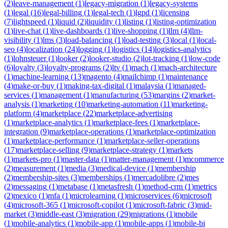
(
2
)
leave-management
(
1
)
legacy-migration
(
1
)
legacy-systems
(
1
)
legal
(
16
)
legal-billing
(
1
)
legal-tech
(
1
)
lgpd
(
1
)
licensing
(
7
)
lightspeed
(
1
)
liquid
(
2
)
liquidity
(
1
)
listing
(
1
)
listing-optimization
(
1
)
live-chat
(
1
)
live-dashboards
(
1
)
live-shopping
(
1
)
llm
(
4
)
llm-
visibility
(
1
)
lms
(
3
)
load-balancing
(
1
)
load-testing
(
3
)
local
(
1
)
local-
seo
(
4
)
localization
(
24
)
logging
(
1
)
logistics
(
14
)
logistics-analytics
(
1
)
lohnsteuer
(
1
)
looker
(
2
)
looker-studio
(
2
)
lot-tracking
(
1
)
low-code
(
6
)
loyalty
(
3
)
loyalty-programs
(
2
)
ltv
(
1
)
mach
(
1
)
mach-architecture
(
1
)
machine-learning
(
13
)
magento
(
4
)
mailchimp
(
1
)
maintenance
(
4
)
make-or-buy
(
1
)
making-tax-digital
(
1
)
malaysia
(
1
)
managed-
services
(
1
)
management
(
1
)
manufacturing
(
53
)
margins
(
2
)
market-
analysis
(
1
)
marketing
(
10
)
marketing-automation
(
11
)
marketing-
platform
(
4
)
marketplace
(
22
)
marketplace-advertising
(
1
)
marketplace-analytics
(
1
)
marketplace-fees
(
1
)
marketplace-
integration
(
9
)
marketplace-operations
(
1
)
marketplace-optimization
(
1
)
marketplace-performance
(
1
)
marketplace-seller-operations
(
17
)
marketplace-selling
(
9
)
marketplace-strategy
(
1
)
markets
(
1
)
markets-pro
(
1
)
master-data
(
1
)
matter-management
(
1
)
mcommerce
(
2
)
measurement
(
1
)
media
(
3
)
medical-device
(
1
)
membership
(
2
)
membership-sites
(
3
)
memberships
(
1
)
mercadolibre
(
2
)
mes
(
2
)
messaging
(
1
)
metabase
(
1
)
metasfresh
(
1
)
method-crm
(
1
)
metrics
(
2
)
mexico
(
1
)
mfa
(
1
)
microlearning
(
1
)
microservices
(
6
)
microsoft
(
4
)
microsoft-365
(
1
)
microsoft-copilot
(
1
)
microsoft-fabric
(
3
)
mid-
market
(
3
)
middle-east
(
3
)
migration
(
29
)
migrations
(
1
)
mobile
(
1
)
mobile-analytics
(
1
)
mobile-app
(
1
)
mobile-apps
(
1
)
mobile-bi