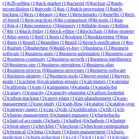
(
1
)
b2b-selling
(
1
)
back-market
(
1
)
backend
(
6
)
backup
(
2
)
bank-
reconciliation
(
1
)
barcode
(
1
)
bas
(
1
)
batch-processing
(
1
)
batch-
tracking
(
2
)
bcrs
(
1
)
beauty
(
1
)
bee
(
1
)
benchmarks
(
1
)
benefits
(
1
)
best-
of-breed
(
1
)
best-practices
(
6
)
bi-comparison
(
8
)
bi-tools
(
1
)
bias
(
1
)
big-4
(
1
)
bigcommerce
(
3
)
bigquery
(
1
)
billable-hours
(
1
)
billing
(
7
)
bir
(
1
)
black-friday
(
1
)
block-editor
(
1
)
blockchain
(
1
)
blog-strategy
(
1
)
blue-green
(
1
)
bmf
(
1
)
bom
(
2
)
booking
(
5
)
bookkeeping
(
9
)
bpa
(
1
)
bpm
(
1
)
brand
(
2
)
branding
(
1
)
brazil
(
2
)
breach-notification
(
1
)
bss
(
1
)
budget
(
3
)
budgeting
(
6
)
build-vs-buy
(
3
)
business
(
13
)
business
software
(
1
)
business-apps
(
1
)
business-automation
(
1
)
business-case
(
2
)
business-continuity
(
2
)
business-growth
(
1
)
business-intelligence
(
26
)
business-one
(
1
)
business-operations
(
1
)
business-plan
(
1
)
business-process
(
8
)
business-processes
(
1
)
business-software
(
1
)
business-strategy
(
12
)
business-tools
(
2
)
buyer-portal
(
1
)
buyers-
guide
(
1
)
caching
(
6
)
calculation-groups
(
1
)
calculators
(
1
)
calendar
(
3
)
california
(
1
)
cam
(
1
)
campaigns
(
4
)
canada
(
1
)
canada-hst
(
1
)
canary
(
1
)
capacity
(
2
)
capacity-planning
(
2
)
carbon-footprint
(
2
)
carbon-tracking
(
3
)
career-plans
(
1
)
cart-abandonment
(
2
)
case-
management
(
2
)
case-study
(
11
)
cash-flow
(
4
)
catalog
(
2
)
catalog-sync
(
1
)
category-pages
(
1
)
ccpa
(
2
)
cdn
(
2
)
certification
(
2
)
cfdi
(
1
)
cfo
(
2
)
change-management
(
6
)
channel-manager
(
1
)
chargebacks
(
1
)
chart-of-accounts
(
3
)
charts
(
1
)
chatbot
(
6
)
chatbots
(
1
)
chatgpt
(
2
)
cheat-sheet
(
1
)
checklist
(
7
)
checkout
(
2
)
checkout-optimization
(
2
)
chemical
(
2
)
china
(
1
)
churn
(
1
)
churn-management
(
1
)
churn-
prediction
(
2
)
churn-reduction
(
1
)
ci-cd
(
7
)
cicd
(
1
)
cin7
(
1
)
circular-