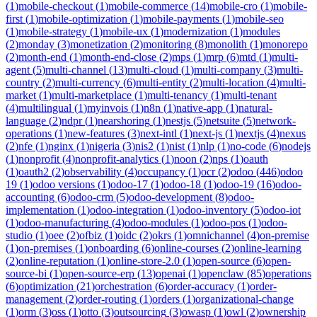
(
1
)
mobile-checkout
(
1
)
mobile-commerce
(
14
)
mobile-cro
(
1
)
mobile-
first
(
1
)
mobile-optimization
(
1
)
mobile-payments
(
1
)
mobile-seo
(
1
)
mobile-strategy
(
1
)
mobile-ux
(
1
)
modernization
(
1
)
modules
(
2
)
monday
(
3
)
monetization
(
2
)
monitoring
(
8
)
monolith
(
1
)
monorepo
(
2
)
month-end
(
1
)
month-end-close
(
2
)
mps
(
1
)
mrp
(
6
)
mtd
(
1
)
multi-
agent
(
5
)
multi-channel
(
13
)
multi-cloud
(
1
)
multi-company
(
3
)
multi-
country
(
2
)
multi-currency
(
6
)
multi-entity
(
2
)
multi-location
(
4
)
multi-
market
(
1
)
multi-marketplace
(
1
)
multi-tenancy
(
1
)
multi-tenant
(
4
)
multilingual
(
1
)
myinvois
(
1
)
n8n
(
1
)
native-app
(
1
)
natural-
language
(
2
)
ndpr
(
1
)
nearshoring
(
1
)
nestjs
(
5
)
netsuite
(
5
)
network-
operations
(
1
)
new-features
(
3
)
next-intl
(
1
)
next-js
(
1
)
nextjs
(
4
)
nexus
(
2
)
nfe
(
1
)
nginx
(
1
)
nigeria
(
3
)
nis2
(
1
)
nist
(
1
)
nlp
(
1
)
no-code
(
6
)
nodejs
(
1
)
nonprofit
(
4
)
nonprofit-analytics
(
1
)
noon
(
2
)
nps
(
1
)
oauth
(
1
)
oauth2
(
2
)
observability
(
4
)
occupancy
(
1
)
ocr
(
2
)
odoo
(
446
)
odoo
19
(
1
)
odoo versions
(
1
)
odoo-17
(
1
)
odoo-18
(
1
)
odoo-19
(
16
)
odoo-
accounting
(
6
)
odoo-crm
(
5
)
odoo-development
(
8
)
odoo-
implementation
(
1
)
odoo-integration
(
1
)
odoo-inventory
(
5
)
odoo-iot
(
1
)
odoo-manufacturing
(
4
)
odoo-modules
(
1
)
odoo-pos
(
1
)
odoo-
studio
(
1
)
oee
(
2
)
ofbiz
(
1
)
oidc
(
2
)
okrs
(
1
)
omnichannel
(
4
)
on-premise
(
1
)
on-premises
(
1
)
onboarding
(
6
)
online-courses
(
2
)
online-learning
(
2
)
online-reputation
(
1
)
online-store-2.0
(
1
)
open-source
(
6
)
open-
source-bi
(
1
)
open-source-erp
(
13
)
openai
(
1
)
openclaw
(
85
)
operations
(
6
)
optimization
(
21
)
orchestration
(
6
)
order-accuracy
(
1
)
order-
management
(
2
)
order-routing
(
1
)
orders
(
1
)
organizational-change
(
1
)
orm
(
3
)
oss
(
1
)
otto
(
3
)
outsourcing
(
3
)
owasp
(
1
)
owl
(
2
)
ownership