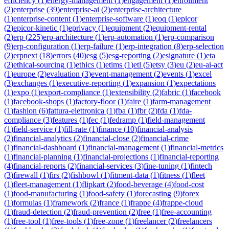
efficiency
(
1
)
energy-management
(
1
)
engagement
(
1
)
enrollment
(
2
)
enterprise
(
39
)
enterprise-ai
(
2
)
enterprise-architecture
(
1
)
enterprise-content
(
1
)
enterprise-software
(
1
)
eoq
(
1
)
epicor
(
2
)
epicor-kinetic
(
1
)
eprivacy
(
1
)
equipment
(
2
)
equipment-rental
(
2
)
erp
(
225
)
erp-architecture
(
1
)
erp-automation
(
1
)
erp-comparison
(
9
)
erp-configuration
(
1
)
erp-failure
(
1
)
erp-integration
(
8
)
erp-selection
(
2
)
erpnext
(
18
)
errors
(
40
)
esg
(
5
)
esg-reporting
(
2
)
esignature
(
1
)
eta
(
2
)
ethical-sourcing
(
1
)
ethics
(
1
)
etims
(
1
)
etl
(
5
)
etsy
(
3
)
eu
(
2
)
eu-ai-act
(
1
)
europe
(
2
)
evaluation
(
3
)
event-management
(
2
)
events
(
1
)
excel
(
3
)
exchanges
(
1
)
executive-reporting
(
1
)
expansion
(
1
)
expectations
(
1
)
expo
(
1
)
export-compliance
(
1
)
extensibility
(
2
)
fabric
(
1
)
facebook
(
1
)
facebook-shops
(
1
)
factory-floor
(
1
)
faire
(
1
)
farm-management
(
1
)
fashion
(
6
)
fattura-elettronica
(
1
)
fba
(
1
)
fbr
(
2
)
fda
(
1
)
fda-
compliance
(
3
)
features
(
1
)
fec
(
1
)
fedramp
(
1
)
field-management
(
1
)
field-service
(
1
)
fill-rate
(
1
)
finance
(
10
)
financial-analysis
(
2
)
financial-analytics
(
2
)
financial-close
(
2
)
financial-crime
(
1
)
financial-dashboard
(
1
)
financial-management
(
1
)
financial-metrics
(
1
)
financial-planning
(
1
)
financial-projections
(
1
)
financial-reporting
(
4
)
financial-reports
(
2
)
financial-services
(
3
)
fine-tuning
(
1
)
fintech
(
3
)
firewall
(
1
)
firs
(
2
)
fishbowl
(
1
)
fitment-data
(
1
)
fitness
(
1
)
fleet
(
1
)
fleet-management
(
1
)
flipkart
(
2
)
food-beverage
(
4
)
food-cost
(
1
)
food-manufacturing
(
1
)
food-safety
(
1
)
forecasting
(
9
)
forex
(
1
)
formulas
(
1
)
framework
(
2
)
france
(
1
)
frappe
(
4
)
frappe-cloud
(
1
)
fraud-detection
(
2
)
fraud-prevention
(
2
)
free
(
1
)
free-accounting
(
1
)
free-tool
(
1
)
free-tools
(
1
)
free-zone
(
1
)
freelancer
(
2
)
freelancers