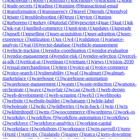
(
3
)
tokopedia
(
1
)
tools
(
1
)
tourism
(
1
)
traceability
(
6
)
tracking
(
2
)
trade
(
1
)
trade-secrets
(
1
)
trading
(
1
)
training
(
8
)
transactional-email
(
1
)
transformation
(
1
)
transparency
(
3
)
travel
(
3
)
trends
(
2
)
trendyol
(
1
)
triage
(
1
)
troubleshooting
(
40
)
trust
(
1
)
tryton
(
1
)
tuning
(
2
)
turborepo
(
1
)
turkey
(
4
)
tutorial
(
50
)
typescript
(
4
)
uae
(
3
)
uat
(
1
)
uk
(
2
)
uk-vat
(
1
)
unified-commerce
(
1
)
unit-tests
(
1
)
updates
(
1
)
upgrade
(
3
)
upsell
(
1
)
upselling
(
1
)
user-acquisition
(
1
)
user-adoption
(
2
)
user-
experience
(
3
)
utilization
(
1
)
ux
(
1
)
v4
(
1
)
validation
(
1
)
variance-
analysis
(
1
)
vat
(
16
)
vector-database
(
1
)
vehicle-management
(
1
)
vehicle-tracking
(
1
)
vendor-coordination
(
1
)
vendor-evaluation
(
1
)
vendor-management
(
4
)
vendor-risk
(
1
)
vendor-selection
(
2
)
vercel-
ai-sdk
(
1
)
vertical-ai
(
1
)
vertipaq
(
1
)
vietnam
(
1
)
views
(
1
)
vision-2030
(
1
)
visual-merchandising
(
1
)
vitest
(
1
)
voice-ai
(
1
)
voice-commerce
(
2
)
voice-search
(
1
)
vulnerability
(
1
)
waf
(
1
)
walmart
(
3
)
walmart-
marketplace
(
1
)
warehouse
(
13
)
warehouse-automation
(
2
)
warehouse-management
(
1
)
wasm
(
1
)
waste-reduction
(
2
)
watsonx-
orchestrate
(
1
)
wave
(
2
)
wayfair
(
2
)
wcag
(
2
)
web
(
1
)
web-design
(
2
)
web-development
(
1
)
web-scraping
(
1
)
web3
(
1
)
webhooks
(
7
)
website
(
1
)
website-builder
(
1
)
whatsapp
(
1
)
white-label
(
6
)
wholesale
(
12
)
wiki
(
2
)
wildberries
(
1
)
win-back
(
1
)
wip
(
1
)
wix
(
2
)
wkhtmltopdf
(
1
)
wms
(
5
)
woocommerce
(
8
)
wordpress
(
1
)
work-os
(
1
)
workday
(
1
)
workflow
(
9
)
workflow-automation
(
1
)
workflows
(
2
)
workforce
(
7
)
workforce-analytics
(
1
)
working-capital
(
1
)
workplace
(
1
)
workshops
(
1
)
workspace
(
1
)
wps-payroll
(
1
)
xero
(
4
)
xml
(
1
)
xml-rpc
(
3
)
zalando
(
5
)
zapier
(
3
)
zatca
(
2
)
zero-downtime