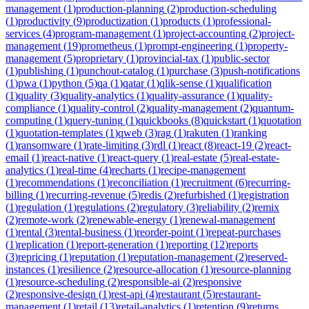
management
(
1
)
production-planning
(
2
)
production-scheduling
(
1
)
productivity
(
9
)
productization
(
1
)
products
(
1
)
professional-
services
(
4
)
program-management
(
1
)
project-accounting
(
2
)
project-
management
(
19
)
prometheus
(
1
)
prompt-engineering
(
1
)
property-
management
(
5
)
proprietary
(
1
)
provincial-tax
(
1
)
public-sector
(
1
)
publishing
(
1
)
punchout-catalog
(
1
)
purchase
(
3
)
push-notifications
(
1
)
pwa
(
1
)
python
(
5
)
qa
(
1
)
qatar
(
1
)
qlik-sense
(
1
)
qualification
(
1
)
quality
(
3
)
quality-analytics
(
1
)
quality-assurance
(
1
)
quality-
compliance
(
1
)
quality-control
(
2
)
quality-management
(
2
)
quantum-
computing
(
1
)
query-tuning
(
1
)
quickbooks
(
8
)
quickstart
(
1
)
quotation
(
1
)
quotation-templates
(
1
)
qweb
(
3
)
rag
(
1
)
rakuten
(
1
)
ranking
(
1
)
ransomware
(
1
)
rate-limiting
(
3
)
rdl
(
1
)
react
(
8
)
react-19
(
2
)
react-
email
(
1
)
react-native
(
1
)
react-query
(
1
)
real-estate
(
5
)
real-estate-
analytics
(
1
)
real-time
(
4
)
recharts
(
1
)
recipe-management
(
1
)
recommendations
(
1
)
reconciliation
(
1
)
recruitment
(
6
)
recurring-
billing
(
1
)
recurring-revenue
(
5
)
redis
(
2
)
refurbished
(
1
)
registration
(
1
)
regulation
(
1
)
regulations
(
2
)
regulatory
(
3
)
reliability
(
2
)
remix
(
2
)
remote-work
(
2
)
renewable-energy
(
1
)
renewal-management
(
1
)
rental
(
3
)
rental-business
(
1
)
reorder-point
(
1
)
repeat-purchases
(
1
)
replication
(
1
)
report-generation
(
1
)
reporting
(
12
)
reports
(
3
)
repricing
(
1
)
reputation
(
1
)
reputation-management
(
2
)
reserved-
instances
(
1
)
resilience
(
2
)
resource-allocation
(
1
)
resource-planning
(
1
)
resource-scheduling
(
2
)
responsible-ai
(
2
)
responsive
(
2
)
responsive-design
(
1
)
rest-api
(
4
)
restaurant
(
5
)
restaurant-
management
(
1
)
retail
(
13
)
retail-analytics
(
1
)
retention
(
9
)
returns