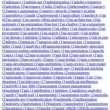
(
1
)
adequacy
(
1
)
admin-api
(
1
)
administration
(
1
)
adobe-commerce
(
2
)
adoption
(
2
)
aerospace
(
1
)
afip
(
1
)
africa
(
2
)
aftermarket
(
1
)
agency
(
13
)
agency-automation
(
1
)
agency-growth
(
2
)
agency-scaling
(
1
)
agentforce
(
1
)
agile
(
2
)
agreements
(
1
)
agriculture
(
3
)
agritech
(
1
)
ai
(
62
)
ai-agent
(
1
)
ai-agents
(
38
)
ai-analytics
(
2
)
ai-architecture
(
2
)
ai-
assistants
(
1
)
ai-automation
(
6
)
ai-bot
(
1
)
ai-chatbot
(
1
)
ai-comparison
(
1
)
ai-content
(
1
)
ai-development
(
1
)
ai-ethics
(
1
)
ai-frameworks
(
2
)
ai-
investment
(
1
)
ai-queries
(
1
)
ai-search
(
3
)
ai-security
(
1
)
ai-testing
(
1
)
ai-threats
(
1
)
alerting
(
2
)
alexa
(
1
)
alibaba
(
1
)
aliexpress
(
1
)
all-in-one
(
2
)
allegro
(
2
)
amazon
(
7
)
amazon-ads
(
1
)
amazon-ppc
(
1
)
amazon-
seller
(
1
)
aml
(
1
)
analytics
(
40
)
announcement
(
1
)
anomaly-detection
(
1
)
answer-engine-optimization
(
1
)
aov
(
1
)
ap-automation
(
1
)
apache
(
1
)
apcs
(
1
)
api
(
22
)
api-economy
(
1
)
api-first
(
2
)
api-gateway
(
1
)
api-
integration
(
3
)
api-security
(
2
)
apm
(
1
)
app-bridge
(
1
)
app-commerce
(
1
)
app-development
(
2
)
app-publishing
(
1
)
app-review
(
1
)
app-router
(
1
)
app-store
(
1
)
apparel
(
3
)
appi
(
1
)
apple-pay
(
1
)
applicant-tracking
(
1
)
applications
(
1
)
appointment-booking
(
2
)
appointments
(
1
)
appraisals
(
1
)
approval-chains
(
1
)
approvals
(
3
)
apps
(
1
)
ar
(
1
)
ar-
shopping
(
1
)
architecture
(
17
)
argentina
(
1
)
artificial-intelligence
(
2
)
as9100
(
1
)
asc-606
(
3
)
assessment
(
2
)
asset-management
(
4
)
assistant
(
1
)
ato
(
1
)
attribution
(
1
)
attrition
(
1
)
audience-analytics
(
1
)
audit
(
7
)
audit-trail
(
1
)
augmented
(
1
)
augmented-reality
(
2
)
australia
(
2
)
australia-gst
(
1
)
authentication
(
6
)
authentik
(
2
)
authorization
(
3
)
autogen
(
2
)
automation
(
119
)
automl
(
1
)
automotive
(
5
)
autonomous
(
2
)
awareness
(
1
)
aws
(
10
)
axelor
(
2
)
azure
(
4
)
b2b
(
18
)
b2b-ecommerce