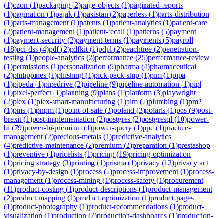
(
1
)
ozon
(
1
)
packaging
(
2
)
page-objects
(
1
)
paginated-reports
(
1
)
pagination
(
1
)
pajak
(
1
)
pakistan
(
2
)
paperless
(
1
)
parts-distribution
(
1
)
parts-management
(
1
)
patents
(
1
)
patient-analytics
(
1
)
patient-care
(
2
)
patient-management
(
1
)
patient-recall
(
1
)
patterns
(
5
)
payment
(
1
)
payment-security
(
2
)
payment-terms
(
1
)
payments
(
5
)
payroll
(
18
)
pci-dss
(
4
)
pdf
(
2
)
pdfkit
(
1
)
pdpl
(
2
)
peachtree
(
2
)
penetration-
testing
(
1
)
people-analytics
(
2
)
performance
(
25
)
performance-review
(
1
)
permissions
(
1
)
personalization
(
5
)
pharma
(
4
)
pharmaceutical
(
2
)
philippines
(
1
)
phishing
(
1
)
pick-pack-ship
(
1
)
pim
(
1
)
pipa
(
1
)
pipeda
(
1
)
pipedrive
(
2
)
pipeline
(
9
)
pipeline-automation
(
1
)
pipl
(
1
)
pixel-perfect
(
1
)
planning
(
9
)
plans
(
1
)
platform
(
3
)
playwright
(
2
)
plex
(
1
)
plex-smart-manufacturing
(
1
)
plm
(
2
)
plumbing
(
1
)
pm2
(
1
)
pms
(
1
)
pnpm
(
1
)
point-of-sale
(
3
)
poland
(
3
)
polaris
(
1
)
pos
(
9
)
post-
brexit
(
1
)
post-implementation
(
2
)
postgres
(
2
)
postgresql
(
10
)
power-
bi
(
79
)
power-bi-premium
(
1
)
power-query
(
1
)
ppc
(
1
)
practice-
management
(
2
)
precious-metals
(
1
)
predictive-analytics
(
4
)
predictive-maintenance
(
2
)
premium
(
2
)
preparation
(
1
)
prestashop
(
1
)
preventive
(
1
)
pricelists
(
1
)
pricing
(
19
)
pricing-optimization
(
1
)
pricing-strategy
(
3
)
printing
(
1
)
prisma
(
1
)
privacy
(
12
)
privacy-act
(
1
)
privacy-by-design
(
1
)
process
(
2
)
process-improvement
(
1
)
process-
management
(
1
)
process-mining
(
1
)
process-safety
(
1
)
procurement
(
11
)
product-costing
(
1
)
product-descriptions
(
1
)
product-management
(
2
)
product-mapping
(
1
)
product-optimization
(
1
)
product-pages
(
1
)
product-photography
(
1
)
product-recommendations
(
1
)
product-
visualization
(
1
)
production
(
7
)
production-dashboards
(
1
)
production-