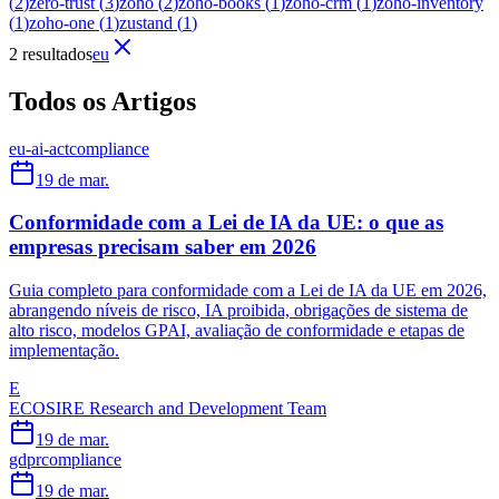
(
2
)
zero-trust
(
3
)
zoho
(
2
)
zoho-books
(
1
)
zoho-crm
(
1
)
zoho-inventory
(
1
)
zoho-one
(
1
)
zustand
(
1
)
2 resultados
eu
Todos os Artigos
eu-ai-act
compliance
19 de mar.
Conformidade com a Lei de IA da UE: o que as
empresas precisam saber em 2026
Guia completo para conformidade com a Lei de IA da UE em 2026,
abrangendo níveis de risco, IA proibida, obrigações de sistema de
alto risco, modelos GPAI, avaliação de conformidade e etapas de
implementação.
E
ECOSIRE Research and Development Team
19 de mar.
gdpr
compliance
19 de mar.