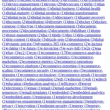
(
13
)
device-management
(
1
)
devops
(
29
)
devsecops
(
1
)
dgfip
(
1
)
dian
(
1
)
digital
(
1
)
digital-adoption
(
1
)
digital-business
(
1
)
digital-health
(
1
)
digital-maturity
(
1
)
digital-products
(
1
)
digital-transformation
(
22
)
digital-twin
(
2
)
digital-twins
(
1
)
directquery
(
1
)
disaster-recovery
(
1
)
discounts
(
2
)
distribution
(
4
)
diversity
(
1
)
dms
(
2
)
docker
(
3
)
docker-
compose
(
1
)
doctype
(
1
)
document-management
(
3
)
document-
processing
(
2
)
documentation
(
2
)
documents
(
4
)
dolibarr
(
1
)
domo
(
1
)
donor-management
(
2
)
dpa
(
1
)
dpdp
(
1
)
dpo
(
1
)
drip-campaigns
(
1
)
drip-content
(
1
)
drizzle
(
3
)
drizzle-orm
(
2
)
dropshipping
(
3
)
dubai
(
1
)
dynamic-pricing
(
3
)
dynamics-365
(
4
)
e-commerce
(
2
)
e-factura
(
1
)
e-faktur
(
1
)
e-fatura
(
1
)
e-invoicing
(
5
)
e-way-bill
(
1
)
e2e
(
2
)
eaa
(
1
)
ebay
(
3
)
ec2
(
1
)
ecm
(
1
)
ecommerce
(
178
)
ecommerce-analytics
(
3
)
ecommerce-costs
(
1
)
ecommerce-logistics
(
1
)
ecommerce-
marketing
(
2
)
ecommerce-metrics
(
2
)
ecommerce-operations
(
2
)
ecommerce-platform
(
2
)
ecommerce-reporting
(
1
)
ecommerce-
scaling
(
1
)
ecommerce-security
(
1
)
ecommerce-seo
(
3
)
ecommerce-
shipping
(
1
)
ecommerce-technology
(
1
)
ecommerce-trends
(
1
)
ecosire
(
7
)
ecosystem
(
1
)
edge-computing
(
2
)
edi
(
1
)
editorial
(
1
)
edr
(
1
)
edtech
(
1
)
education
(
4
)
education-analytics
(
1
)
efficiency
(
8
)
egypt
(
2
)
electronics
(
1
)
emag
(
1
)
email
(
2
)
email-marketing
(
10
)
email-
sequences
(
1
)
email-templates
(
1
)
embedded
(
2
)
embedded-analytics
(
5
)
embedded-apps
(
1
)
emissions
(
1
)
employee-development
(
1
)
employee-engagement
(
1
)
employee-management
(
3
)
employee-
privacy
(
1
)
encryption
(
1
)
endpoint-security
(
1
)
energy
(
3
)
energy-