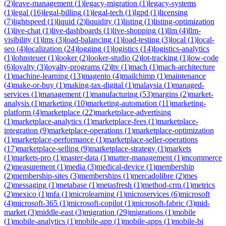
(
2
)
leave-management
(
1
)
legacy-migration
(
1
)
legacy-systems
(
1
)
legal
(
16
)
legal-billing
(
1
)
legal-tech
(
1
)
lgpd
(
1
)
licensing
(
7
)
lightspeed
(
1
)
liquid
(
2
)
liquidity
(
1
)
listing
(
1
)
listing-optimization
(
1
)
live-chat
(
1
)
live-dashboards
(
1
)
live-shopping
(
1
)
llm
(
4
)
llm-
visibility
(
1
)
lms
(
3
)
load-balancing
(
1
)
load-testing
(
3
)
local
(
1
)
local-
seo
(
4
)
localization
(
24
)
logging
(
1
)
logistics
(
14
)
logistics-analytics
(
1
)
lohnsteuer
(
1
)
looker
(
2
)
looker-studio
(
2
)
lot-tracking
(
1
)
low-code
(
6
)
loyalty
(
3
)
loyalty-programs
(
2
)
ltv
(
1
)
mach
(
1
)
mach-architecture
(
1
)
machine-learning
(
13
)
magento
(
4
)
mailchimp
(
1
)
maintenance
(
4
)
make-or-buy
(
1
)
making-tax-digital
(
1
)
malaysia
(
1
)
managed-
services
(
1
)
management
(
1
)
manufacturing
(
53
)
margins
(
2
)
market-
analysis
(
1
)
marketing
(
10
)
marketing-automation
(
11
)
marketing-
platform
(
4
)
marketplace
(
22
)
marketplace-advertising
(
1
)
marketplace-analytics
(
1
)
marketplace-fees
(
1
)
marketplace-
integration
(
9
)
marketplace-operations
(
1
)
marketplace-optimization
(
1
)
marketplace-performance
(
1
)
marketplace-seller-operations
(
17
)
marketplace-selling
(
9
)
marketplace-strategy
(
1
)
markets
(
1
)
markets-pro
(
1
)
master-data
(
1
)
matter-management
(
1
)
mcommerce
(
2
)
measurement
(
1
)
media
(
3
)
medical-device
(
1
)
membership
(
2
)
membership-sites
(
3
)
memberships
(
1
)
mercadolibre
(
2
)
mes
(
2
)
messaging
(
1
)
metabase
(
1
)
metasfresh
(
1
)
method-crm
(
1
)
metrics
(
2
)
mexico
(
1
)
mfa
(
1
)
microlearning
(
1
)
microservices
(
6
)
microsoft
(
4
)
microsoft-365
(
1
)
microsoft-copilot
(
1
)
microsoft-fabric
(
3
)
mid-
market
(
3
)
middle-east
(
3
)
migration
(
29
)
migrations
(
1
)
mobile
(
1
)
mobile-analytics
(
1
)
mobile-app
(
1
)
mobile-apps
(
1
)
mobile-bi