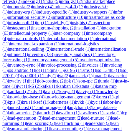
refresh
(
2
)
indexing
(
1
)
india
(
5
)
india-gst
(
2
)
india-marketplace
(
1
)
indonesia
(
2
)
industry
(
4
)
industry-4-0
(
17
)
industry-5-0
(
1
)
industry-erp
(
1
)
industry-specific
(
1
)
industry-wrappers
(
1
)
infor
(
1
)
information-security
(
2
)
infrastructure
(
10
)
infrastructure-as-code
(
1
)
infusionsoft
(
1
)
inp
(
1
)
insightly
(
1
)
insights
(
2
)
inspection
(
1
)
instagram
(
1
)
instagram-shopping
(
2
)
installation
(
1
)
integration
(
63
)
intellectual-property
(
1
)
inter-company
(
1
)
intercompany
(
4
)
internal-controls
(
1
)
internal-documentation
(
1
)
international
(
11
)
international-expansion
(
1
)
international-logistics
(
1
)
international-selling
(
2
)
international-trade
(
1
)
internationalization
(
2
)
intranet
(
1
)
inventory
(
33
)
inventory-analytics
(
1
)
inventory-
forecasting
(
1
)
inventory-management
(
5
)
inventory-optimization
(
1
)
inventory-sync
(
4
)
invoice-processing
(
2
)
invoices
(
1
)
invoicing
(
1
)
ios-android
(
1
)
iot
(
11
)
iqms
(
1
)
isa-95
(
1
)
isms
(
1
)
iso-13485
(
1
)
iso-
27001
(
3
)
iso-9001
(
1
)
italy
(
1
)
iva
(
2
)
jamstack
(
1
)
japan
(
2
)
javascript
(
1
)
jewelry
(
1
)
jit
(
1
)
job-costing
(
2
)
jpk
(
1
)
json-rpc
(
2
)
jumia
(
1
)
just-in-
time
(
1
)
jwt
(
1
)
k6
(
2
)
kafka
(
1
)
kanban
(
3
)
katana
(
1
)
katana-mrp
(
1
)
kaufland
(
2
)
kdv
(
1
)
keap
(
2
)
kenya
(
1
)
klaviyo
(
1
)
knowledge
(
1
)
knowledge-base
(
4
)
knowledge-management
(
2
)
korea
(
1
)
kpi
(
3
)
kpis
(
3
)
kra
(
1
)
ksef
(
1
)
kubernetes
(
1
)
kvkk
(
1
)
kyc
(
1
)
labor-law
(
1
)
landed-cost
(
1
)
landing-pages
(
4
)
langchain
(
3
)
large-datasets
(
1
)
latin-america
(
3
)
launch
(
1
)
law-firm
(
1
)
law-firms
(
1
)
lazada
(
1
)
lcp
(
1
)
lead-generation
(
3
)
lead-management
(
2
)
lead-nurture
(
1
)
lead-
nurturing
(
1
)
lead-scoring
(
2
)
lead-tracking
(
1
)
leadership
(
2
)
lean
(
1
)
lean-manufacturing
(
1
)
lease-accounting
(
1
)
lease-management