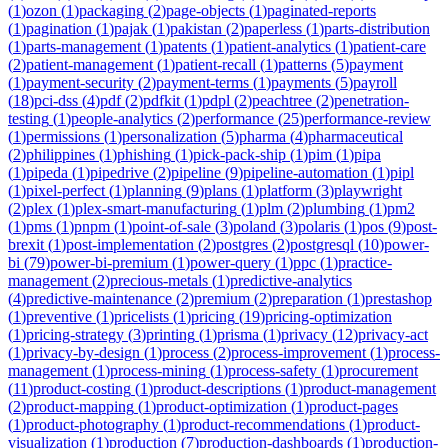
(
1
)
ozon
(
1
)
packaging
(
2
)
page-objects
(
1
)
paginated-reports
(
1
)
pagination
(
1
)
pajak
(
1
)
pakistan
(
2
)
paperless
(
1
)
parts-distribution
(
1
)
parts-management
(
1
)
patents
(
1
)
patient-analytics
(
1
)
patient-care
(
2
)
patient-management
(
1
)
patient-recall
(
1
)
patterns
(
5
)
payment
(
1
)
payment-security
(
2
)
payment-terms
(
1
)
payments
(
5
)
payroll
(
18
)
pci-dss
(
4
)
pdf
(
2
)
pdfkit
(
1
)
pdpl
(
2
)
peachtree
(
2
)
penetration-
testing
(
1
)
people-analytics
(
2
)
performance
(
25
)
performance-review
(
1
)
permissions
(
1
)
personalization
(
5
)
pharma
(
4
)
pharmaceutical
(
2
)
philippines
(
1
)
phishing
(
1
)
pick-pack-ship
(
1
)
pim
(
1
)
pipa
(
1
)
pipeda
(
1
)
pipedrive
(
2
)
pipeline
(
9
)
pipeline-automation
(
1
)
pipl
(
1
)
pixel-perfect
(
1
)
planning
(
9
)
plans
(
1
)
platform
(
3
)
playwright
(
2
)
plex
(
1
)
plex-smart-manufacturing
(
1
)
plm
(
2
)
plumbing
(
1
)
pm2
(
1
)
pms
(
1
)
pnpm
(
1
)
point-of-sale
(
3
)
poland
(
3
)
polaris
(
1
)
pos
(
9
)
post-
brexit
(
1
)
post-implementation
(
2
)
postgres
(
2
)
postgresql
(
10
)
power-
bi
(
79
)
power-bi-premium
(
1
)
power-query
(
1
)
ppc
(
1
)
practice-
management
(
2
)
precious-metals
(
1
)
predictive-analytics
(
4
)
predictive-maintenance
(
2
)
premium
(
2
)
preparation
(
1
)
prestashop
(
1
)
preventive
(
1
)
pricelists
(
1
)
pricing
(
19
)
pricing-optimization
(
1
)
pricing-strategy
(
3
)
printing
(
1
)
prisma
(
1
)
privacy
(
12
)
privacy-act
(
1
)
privacy-by-design
(
1
)
process
(
2
)
process-improvement
(
1
)
process-
management
(
1
)
process-mining
(
1
)
process-safety
(
1
)
procurement
(
11
)
product-costing
(
1
)
product-descriptions
(
1
)
product-management
(
2
)
product-mapping
(
1
)
product-optimization
(
1
)
product-pages
(
1
)
product-photography
(
1
)
product-recommendations
(
1
)
product-
visualization
(
1
)
production
(
7
)
production-dashboards
(
1
)
production-