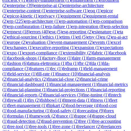
efficiency
(
1
)
energy-management
(
1
)
engagement
(
1
)
enrollment
(
2
)
enterprise
(
39
)
enterprise-ai
(
2
)
enterprise-architecture
(
1
)
enterprise-content
(
1
)
enterprise-software
(
1
)
eoq
(
1
)
epicor
(
2
)
epicor-kinetic
(
1
)
eprivacy
(
1
)
equipment
(
2
)
equipment-rental
(
2
)
erp
(
225
)
erp-architecture
(
1
)
erp-automation
(
1
)
erp-comparison
(
9
)
erp-configuration
(
1
)
erp-failure
(
1
)
erp-integration
(
8
)
erp-selection
(
2
)
erpnext
(
18
)
errors
(
40
)
esg
(
5
)
esg-reporting
(
2
)
esignature
(
1
)
eta
(
2
)
ethical-sourcing
(
1
)
ethics
(
1
)
etims
(
1
)
etl
(
5
)
etsy
(
3
)
eu
(
2
)
eu-ai-act
(
1
)
europe
(
2
)
evaluation
(
3
)
event-management
(
2
)
events
(
1
)
excel
(
3
)
exchanges
(
1
)
executive-reporting
(
1
)
expansion
(
1
)
expectations
(
1
)
expo
(
1
)
export-compliance
(
1
)
extensibility
(
2
)
fabric
(
1
)
facebook
(
1
)
facebook-shops
(
1
)
factory-floor
(
1
)
faire
(
1
)
farm-management
(
1
)
fashion
(
6
)
fattura-elettronica
(
1
)
fba
(
1
)
fbr
(
2
)
fda
(
1
)
fda-
compliance
(
3
)
features
(
1
)
fec
(
1
)
fedramp
(
1
)
field-management
(
1
)
field-service
(
1
)
fill-rate
(
1
)
finance
(
10
)
financial-analysis
(
2
)
financial-analytics
(
2
)
financial-close
(
2
)
financial-crime
(
1
)
financial-dashboard
(
1
)
financial-management
(
1
)
financial-metrics
(
1
)
financial-planning
(
1
)
financial-projections
(
1
)
financial-reporting
(
4
)
financial-reports
(
2
)
financial-services
(
3
)
fine-tuning
(
1
)
fintech
(
3
)
firewall
(
1
)
firs
(
2
)
fishbowl
(
1
)
fitment-data
(
1
)
fitness
(
1
)
fleet
(
1
)
fleet-management
(
1
)
flipkart
(
2
)
food-beverage
(
4
)
food-cost
(
1
)
food-manufacturing
(
1
)
food-safety
(
1
)
forecasting
(
9
)
forex
(
1
)
formulas
(
1
)
framework
(
2
)
france
(
1
)
frappe
(
4
)
frappe-cloud
(
1
)
fraud-detection
(
2
)
fraud-prevention
(
2
)
free
(
1
)
free-accounting
(
1
)
free-tool
(
1
)
free-tools
(
1
)
free-zone
(
1
)
freelancer
(
2
)
freelancers