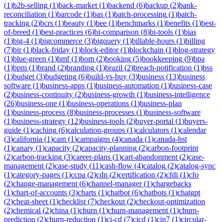
(
1
)
b2b-selling
(
1
)
back-market
(
1
)
backend
(
6
)
backup
(
2
)
bank-
reconciliation
(
1
)
barcode
(
1
)
bas
(
1
)
batch-processing
(
1
)
batch-
tracking
(
2
)
bcrs
(
1
)
beauty
(
1
)
bee
(
1
)
benchmarks
(
1
)
benefits
(
1
)
best-
of-breed
(
1
)
best-practices
(
6
)
bi-comparison
(
8
)
bi-tools
(
1
)
bias
(
1
)
big-4
(
1
)
bigcommerce
(
3
)
bigquery
(
1
)
billable-hours
(
1
)
billing
(
7
)
bir
(
1
)
black-friday
(
1
)
block-editor
(
1
)
blockchain
(
1
)
blog-strategy
(
1
)
blue-green
(
1
)
bmf
(
1
)
bom
(
2
)
booking
(
5
)
bookkeeping
(
9
)
bpa
(
1
)
bpm
(
1
)
brand
(
2
)
branding
(
1
)
brazil
(
2
)
breach-notification
(
1
)
bss
(
1
)
budget
(
3
)
budgeting
(
6
)
build-vs-buy
(
3
)
business
(
13
)
business
software
(
1
)
business-apps
(
1
)
business-automation
(
1
)
business-case
(
2
)
business-continuity
(
2
)
business-growth
(
1
)
business-intelligence
(
26
)
business-one
(
1
)
business-operations
(
1
)
business-plan
(
1
)
business-process
(
8
)
business-processes
(
1
)
business-software
(
1
)
business-strategy
(
12
)
business-tools
(
2
)
buyer-portal
(
1
)
buyers-
guide
(
1
)
caching
(
6
)
calculation-groups
(
1
)
calculators
(
1
)
calendar
(
3
)
california
(
1
)
cam
(
1
)
campaigns
(
4
)
canada
(
1
)
canada-hst
(
1
)
canary
(
1
)
capacity
(
2
)
capacity-planning
(
2
)
carbon-footprint
(
2
)
carbon-tracking
(
3
)
career-plans
(
1
)
cart-abandonment
(
2
)
case-
management
(
2
)
case-study
(
11
)
cash-flow
(
4
)
catalog
(
2
)
catalog-sync
(
1
)
category-pages
(
1
)
ccpa
(
2
)
cdn
(
2
)
certification
(
2
)
cfdi
(
1
)
cfo
(
2
)
change-management
(
6
)
channel-manager
(
1
)
chargebacks
(
1
)
chart-of-accounts
(
3
)
charts
(
1
)
chatbot
(
6
)
chatbots
(
1
)
chatgpt
(
2
)
cheat-sheet
(
1
)
checklist
(
7
)
checkout
(
2
)
checkout-optimization
(
2
)
chemical
(
2
)
china
(
1
)
churn
(
1
)
churn-management
(
1
)
churn-
prediction
(
2
)
churn-reduction
(
1
)
ci-cd
(
7
)
cicd
(
1
)
cin7
(
1
)
circular-