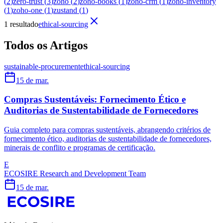
(
2
)
zero-trust
(
3
)
zoho
(
2
)
zoho-books
(
1
)
zoho-crm
(
1
)
zoho-inventory
(
1
)
zoho-one
(
1
)
zustand
(
1
)
1 resultado
ethical-sourcing
Todos os Artigos
sustainable-procurement
ethical-sourcing
15 de mar.
Compras Sustentáveis: Fornecimento Ético e
Auditorias de Sustentabilidade de Fornecedores
Guia completo para compras sustentáveis, abrangendo critérios de
fornecimento ético, auditorias de sustentabilidade de fornecedores,
minerais de conflito e programas de certificação.
E
ECOSIRE Research and Development Team
15 de mar.