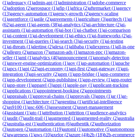
(
1
)
adequacy
(
1
)
admin-api
(
1
)
administration
(
1
)
adobe-commerce
(
2
)
adoption
(
2
)
aerospace
(
1
)
afip
(
1
)
africa
(
2
)
aftermarket
(
1
)
agency
(
13
)
agency-automation
(
1
)
agency-growth
(
2
)
agency-scaling
(
1
)
agentforce
(
1
)
agile
(
2
)
agreements
(
1
)
agriculture
(
3
)
agritech
(
1
)
ai
(
62
)
ai-agent
(
1
)
ai-agents
(
38
)
ai-analytics
(
2
)
ai-architecture
(
2
)
ai-
assistants
(
1
)
ai-automation
(
6
)
ai-bot
(
1
)
ai-chatbot
(
1
)
ai-comparison
(
1
)
ai-content
(
1
)
ai-development
(
1
)
ai-ethics
(
1
)
ai-frameworks
(
2
)
ai-
investment
(
1
)
ai-queries
(
1
)
ai-search
(
3
)
ai-security
(
1
)
ai-testing
(
1
)
ai-threats
(
1
)
alerting
(
2
)
alexa
(
1
)
alibaba
(
1
)
aliexpress
(
1
)
all-in-one
(
2
)
allegro
(
2
)
amazon
(
7
)
amazon-ads
(
1
)
amazon-ppc
(
1
)
amazon-
seller
(
1
)
aml
(
1
)
analytics
(
40
)
announcement
(
1
)
anomaly-detection
(
1
)
answer-engine-optimization
(
1
)
aov
(
1
)
ap-automation
(
1
)
apache
(
1
)
apcs
(
1
)
api
(
22
)
api-economy
(
1
)
api-first
(
2
)
api-gateway
(
1
)
api-
integration
(
3
)
api-security
(
2
)
apm
(
1
)
app-bridge
(
1
)
app-commerce
(
1
)
app-development
(
2
)
app-publishing
(
1
)
app-review
(
1
)
app-router
(
1
)
app-store
(
1
)
apparel
(
3
)
appi
(
1
)
apple-pay
(
1
)
applicant-tracking
(
1
)
applications
(
1
)
appointment-booking
(
2
)
appointments
(
1
)
appraisals
(
1
)
approval-chains
(
1
)
approvals
(
3
)
apps
(
1
)
ar
(
1
)
ar-
shopping
(
1
)
architecture
(
17
)
argentina
(
1
)
artificial-intelligence
(
2
)
as9100
(
1
)
asc-606
(
3
)
assessment
(
2
)
asset-management
(
4
)
assistant
(
1
)
ato
(
1
)
attribution
(
1
)
attrition
(
1
)
audience-analytics
(
1
)
audit
(
7
)
audit-trail
(
1
)
augmented
(
1
)
augmented-reality
(
2
)
australia
(
2
)
australia-gst
(
1
)
authentication
(
6
)
authentik
(
2
)
authorization
(
3
)
autogen
(
2
)
automation
(
119
)
automl
(
1
)
automotive
(
5
)
autonomous
(
2
)
awareness
(
1
)
aws
(
10
)
axelor
(
2
)
azure
(
4
)
b2b
(
18
)
b2b-ecommerce