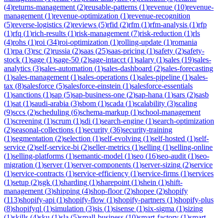
(
4
)
returns-management
(
2
)
reusable-patterns
(
1
)
revenue
(
10
)
revenue-
management
(
1
)
revenue-optimization
(
1
)
revenue-recognition
(
5
)
reverse-logistics
(
2
)
reviews
(
5
)
rfid
(
2
)
rfm
(
1
)
rfm-analysis
(
1
)
rfp
(
1
)
rfq
(
1
)
rich-results
(
1
)
risk-management
(
7
)
risk-reduction
(
1
)
rls
(
4
)
rohs
(
1
)
roi
(
34
)
roi-optimization
(
1
)
rolling-update
(
1
)
romania
(
1
)
rpa
(
3
)
rsc
(
2
)
russia
(
2
)
saas
(
25
)
saas-pricing
(
1
)
safety
(
2
)
safety-
stock
(
1
)
sage
(
1
)
sage-50
(
2
)
sage-intacct
(
1
)
salary
(
1
)
sales
(
19
)
sales-
analytics
(
3
)
sales-automation
(
1
)
sales-dashboard
(
2
)
sales-forecasting
(
1
)
sales-management
(
1
)
sales-operations
(
1
)
sales-pipeline
(
1
)
sales-
tax
(
8
)
salesforce
(
5
)
salesforce-einstein
(
1
)
salesforce-essentials
(
1
)
sanctions
(
1
)
sap
(
5
)
sap-business-one
(
2
)
sap-hana
(
1
)
sars
(
2
)
sasb
(
1
)
sat
(
1
)
saudi-arabia
(
3
)
sbom
(
1
)
scada
(
1
)
scalability
(
3
)
scaling
(
9
)
sccs
(
2
)
scheduling
(
6
)
schema-markup
(
1
)
school-management
(
1
)
screening
(
1
)
scrum
(
1
)
sdi
(
1
)
search-engine
(
1
)
search-optimization
(
2
)
seasonal-collections
(
1
)
security
(
36
)
security-training
(
1
)
segmentation
(
2
)
selection
(
1
)
self-evolving
(
1
)
self-hosted
(
1
)
self-
service
(
2
)
self-service-bi
(
2
)
seller-metrics
(
1
)
selling
(
1
)
selling-online
(
1
)
selling-platforms
(
1
)
semantic-model
(
1
)
seo
(
16
)
seo-audit
(
1
)
seo-
migration
(
1
)
server
(
1
)
server-components
(
1
)
server-sizing
(
2
)
service
(
1
)
service-contracts
(
1
)
service-efficiency
(
1
)
service-firms
(
1
)
services
(
1
)
setup
(
2
)
sgk
(
1
)
sharding
(
1
)
sharepoint
(
1
)
shein
(
1
)
shift-
management
(
3
)
shipping
(
4
)
shop-floor
(
2
)
shopee
(
2
)
shopify
(
113
)
shopify-api
(
1
)
shopify-flow
(
1
)
shopify-partners
(
1
)
shopify-plus
(
8
)
shopifyql
(
1
)
simulation
(
3
)
sis
(
1
)
sisense
(
1
)
six-sigma
(
1
)
sizing
(
1
)
skills
(
4
)
sku
(
1
)
sla
(
5
)
small-business
(
10
)
smart-factory
(
1
)
smart-