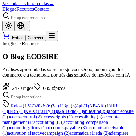
Ver todas as ferramentas
→
Blogue
Recursos
Contato
pt
Entrar
Começar
Insights e Recursos
O Blog ECOSIRE
Análises aprofundadas sobre integrações Odoo, automação de e-
commerce e a tecnologia por trás das soluções de negócios com IA.
1247
artigos
1635
tópicos
Todos (1247)
2026
(
6
)
3d
(
1
)
3pl
(
3
)
4pl
(
1
)
AP-AR
(
1
)
HR
(
1
)
IFRS
(
1
)
KPIs
(
1
)
a11y
(
1
)
a2p-10dlc
(
1
)
ab-testing
(
5
)
about-ecosire
(
1
)
access-control
(
2
)
access-rights
(
1
)
accessibility
(
3
)
account-
management
(
1
)
accounting
(
83
)
accounting-comparison
(
1
)
accounting-firms
(
1
)
accounts-payable
(
3
)
accounts-receivable
(
1
)
activation
(
1
)
activecampaign
(
2
)
acumatica
(
1
)
ada
(
2
)
adempiere