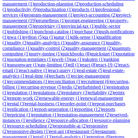
management
(
1
)
production-planning
(
2
)
production-scheduling
(
1
)
productivity
(
9
)
productization
(
1
)
products
(
1
)
professional-
services
(
4
)
program-management
(
1
)
project-accounting
(
2
)
project-
management
(
19
)
prometheus
(
1
)
prompt-engineering
(
1
)
property-
management
(
5
)
proprietary
(
1
)
provincial-tax
(
1
)
public-sector
(
1
)
publishing
(
1
)
punchout-catalog
(
1
)
purchase
(
3
)
push-notifications
(
1
)
pwa
(
1
)
python
(
5
)
qa
(
1
)
qatar
(
1
)
qlik-sense
(
1
)
qualification
(
1
)
quality
(
3
)
quality-analytics
(
1
)
quality-assurance
(
1
)
quality-
compliance
(
1
)
quality-control
(
2
)
quality-management
(
2
)
quantum-
computing
(
1
)
query-tuning
(
1
)
quickbooks
(
8
)
quickstart
(
1
)
quotation
(
1
)
quotation-templates
(
1
)
qweb
(
3
)
rag
(
1
)
rakuten
(
1
)
ranking
(
1
)
ransomware
(
1
)
rate-limiting
(
3
)
rdl
(
1
)
react
(
8
)
react-19
(
2
)
react-
email
(
1
)
react-native
(
1
)
react-query
(
1
)
real-estate
(
5
)
real-estate-
analytics
(
1
)
real-time
(
4
)
recharts
(
1
)
recipe-management
(
1
)
recommendations
(
1
)
reconciliation
(
1
)
recruitment
(
6
)
recurring-
billing
(
1
)
recurring-revenue
(
5
)
redis
(
2
)
refurbished
(
1
)
registration
(
1
)
regulation
(
1
)
regulations
(
2
)
regulatory
(
3
)
reliability
(
2
)
remix
(
2
)
remote-work
(
2
)
renewable-energy
(
1
)
renewal-management
(
1
)
rental
(
3
)
rental-business
(
1
)
reorder-point
(
1
)
repeat-purchases
(
1
)
replication
(
1
)
report-generation
(
1
)
reporting
(
12
)
reports
(
3
)
repricing
(
1
)
reputation
(
1
)
reputation-management
(
2
)
reserved-
instances
(
1
)
resilience
(
2
)
resource-allocation
(
1
)
resource-planning
(
1
)
resource-scheduling
(
2
)
responsible-ai
(
2
)
responsive
(
2
)
responsive-design
(
1
)
rest-api
(
4
)
restaurant
(
5
)
restaurant-
management
(
1
)
retail
(
13
)
retail-analytics
(
1
)
retention
(
9
)
returns