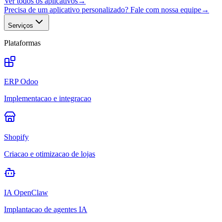
Ver todos os aplicativos
→
Precisa de um aplicativo personalizado? Fale com nossa equipe
→
Serviços
Plataformas
ERP Odoo
Implementacao e integracao
Shopify
Criacao e otimizacao de lojas
IA OpenClaw
Implantacao de agentes IA