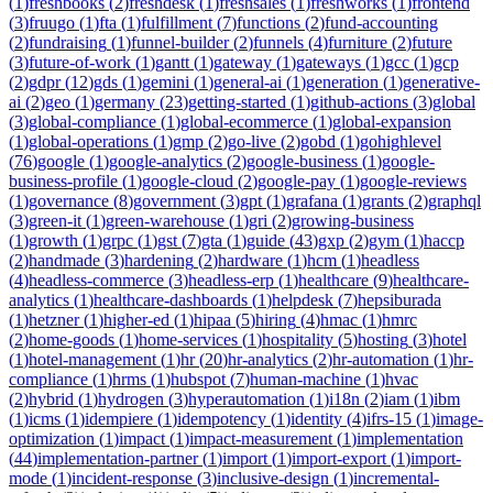
(
1
)
freshbooks
(
2
)
freshdesk
(
1
)
freshsales
(
1
)
freshworks
(
1
)
frontend
(
3
)
fruugo
(
1
)
fta
(
1
)
fulfillment
(
7
)
functions
(
2
)
fund-accounting
(
2
)
fundraising
(
1
)
funnel-builder
(
2
)
funnels
(
4
)
furniture
(
2
)
future
(
3
)
future-of-work
(
1
)
gantt
(
1
)
gateway
(
1
)
gateways
(
1
)
gcc
(
1
)
gcp
(
2
)
gdpr
(
12
)
gds
(
1
)
gemini
(
1
)
general-ai
(
1
)
generation
(
1
)
generative-
ai
(
2
)
geo
(
1
)
germany
(
23
)
getting-started
(
1
)
github-actions
(
3
)
global
(
3
)
global-compliance
(
1
)
global-ecommerce
(
1
)
global-expansion
(
1
)
global-operations
(
1
)
gmp
(
2
)
go-live
(
2
)
gobd
(
1
)
gohighlevel
(
76
)
google
(
1
)
google-analytics
(
2
)
google-business
(
1
)
google-
business-profile
(
1
)
google-cloud
(
2
)
google-pay
(
1
)
google-reviews
(
1
)
governance
(
8
)
government
(
3
)
gpt
(
1
)
grafana
(
1
)
grants
(
2
)
graphql
(
3
)
green-it
(
1
)
green-warehouse
(
1
)
gri
(
2
)
growing-business
(
1
)
growth
(
1
)
grpc
(
1
)
gst
(
7
)
gta
(
1
)
guide
(
43
)
gxp
(
2
)
gym
(
1
)
haccp
(
2
)
handmade
(
3
)
hardening
(
2
)
hardware
(
1
)
hcm
(
1
)
headless
(
4
)
headless-commerce
(
3
)
headless-erp
(
1
)
healthcare
(
9
)
healthcare-
analytics
(
1
)
healthcare-dashboards
(
1
)
helpdesk
(
7
)
hepsiburada
(
1
)
hetzner
(
1
)
higher-ed
(
1
)
hipaa
(
5
)
hiring
(
4
)
hmac
(
1
)
hmrc
(
2
)
home-goods
(
1
)
home-services
(
1
)
hospitality
(
5
)
hosting
(
3
)
hotel
(
1
)
hotel-management
(
1
)
hr
(
20
)
hr-analytics
(
2
)
hr-automation
(
1
)
hr-
compliance
(
1
)
hrms
(
1
)
hubspot
(
7
)
human-machine
(
1
)
hvac
(
2
)
hybrid
(
1
)
hydrogen
(
3
)
hyperautomation
(
1
)
i18n
(
2
)
iam
(
1
)
ibm
(
1
)
icms
(
1
)
idempiere
(
1
)
idempotency
(
1
)
identity
(
4
)
ifrs-15
(
1
)
image-
optimization
(
1
)
impact
(
1
)
impact-measurement
(
1
)
implementation
(
44
)
implementation-partner
(
1
)
import
(
1
)
import-export
(
1
)
import-
mode
(
1
)
incident-response
(
3
)
inclusive-design
(
1
)
incremental-