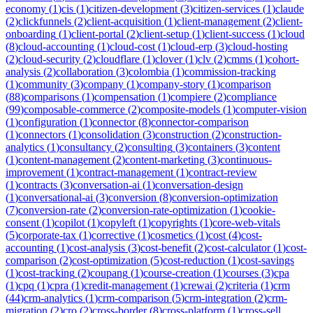
economy
(
1
)
cis
(
1
)
citizen-development
(
3
)
citizen-services
(
1
)
claude
(
2
)
clickfunnels
(
2
)
client-acquisition
(
1
)
client-management
(
2
)
client-
onboarding
(
1
)
client-portal
(
2
)
client-setup
(
1
)
client-success
(
1
)
cloud
(
8
)
cloud-accounting
(
1
)
cloud-cost
(
1
)
cloud-erp
(
3
)
cloud-hosting
(
2
)
cloud-security
(
2
)
cloudflare
(
1
)
clover
(
1
)
clv
(
2
)
cmms
(
1
)
cohort-
analysis
(
2
)
collaboration
(
3
)
colombia
(
1
)
commission-tracking
(
1
)
community
(
3
)
company
(
1
)
company-story
(
1
)
comparison
(
88
)
comparisons
(
1
)
compensation
(
1
)
compiere
(
2
)
compliance
(
99
)
composable-commerce
(
2
)
composite-models
(
1
)
computer-vision
(
1
)
configuration
(
1
)
connector
(
8
)
connector-comparison
(
1
)
connectors
(
1
)
consolidation
(
3
)
construction
(
2
)
construction-
analytics
(
1
)
consultancy
(
2
)
consulting
(
3
)
containers
(
3
)
content
(
1
)
content-management
(
2
)
content-marketing
(
3
)
continuous-
improvement
(
1
)
contract-management
(
1
)
contract-review
(
1
)
contracts
(
3
)
conversation-ai
(
1
)
conversation-design
(
1
)
conversational-ai
(
3
)
conversion
(
8
)
conversion-optimization
(
7
)
conversion-rate
(
2
)
conversion-rate-optimization
(
1
)
cookie-
consent
(
1
)
copilot
(
1
)
copyleft
(
1
)
copyrights
(
1
)
core-web-vitals
(
5
)
corporate-tax
(
1
)
corrective
(
1
)
cosmetics
(
1
)
cost
(
4
)
cost-
accounting
(
1
)
cost-analysis
(
3
)
cost-benefit
(
2
)
cost-calculator
(
1
)
cost-
comparison
(
2
)
cost-optimization
(
5
)
cost-reduction
(
1
)
cost-savings
(
1
)
cost-tracking
(
2
)
coupang
(
1
)
course-creation
(
1
)
courses
(
3
)
cpa
(
1
)
cpq
(
1
)
cpra
(
1
)
credit-management
(
1
)
crewai
(
2
)
criteria
(
1
)
crm
(
44
)
crm-analytics
(
1
)
crm-comparison
(
5
)
crm-integration
(
2
)
crm-
migration
(
2
)
cro
(
2
)
cross-border
(
8
)
cross-platform
(
1
)
cross-sell