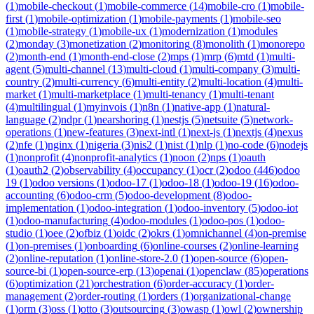
(
1
)
mobile-checkout
(
1
)
mobile-commerce
(
14
)
mobile-cro
(
1
)
mobile-
first
(
1
)
mobile-optimization
(
1
)
mobile-payments
(
1
)
mobile-seo
(
1
)
mobile-strategy
(
1
)
mobile-ux
(
1
)
modernization
(
1
)
modules
(
2
)
monday
(
3
)
monetization
(
2
)
monitoring
(
8
)
monolith
(
1
)
monorepo
(
2
)
month-end
(
1
)
month-end-close
(
2
)
mps
(
1
)
mrp
(
6
)
mtd
(
1
)
multi-
agent
(
5
)
multi-channel
(
13
)
multi-cloud
(
1
)
multi-company
(
3
)
multi-
country
(
2
)
multi-currency
(
6
)
multi-entity
(
2
)
multi-location
(
4
)
multi-
market
(
1
)
multi-marketplace
(
1
)
multi-tenancy
(
1
)
multi-tenant
(
4
)
multilingual
(
1
)
myinvois
(
1
)
n8n
(
1
)
native-app
(
1
)
natural-
language
(
2
)
ndpr
(
1
)
nearshoring
(
1
)
nestjs
(
5
)
netsuite
(
5
)
network-
operations
(
1
)
new-features
(
3
)
next-intl
(
1
)
next-js
(
1
)
nextjs
(
4
)
nexus
(
2
)
nfe
(
1
)
nginx
(
1
)
nigeria
(
3
)
nis2
(
1
)
nist
(
1
)
nlp
(
1
)
no-code
(
6
)
nodejs
(
1
)
nonprofit
(
4
)
nonprofit-analytics
(
1
)
noon
(
2
)
nps
(
1
)
oauth
(
1
)
oauth2
(
2
)
observability
(
4
)
occupancy
(
1
)
ocr
(
2
)
odoo
(
446
)
odoo
19
(
1
)
odoo versions
(
1
)
odoo-17
(
1
)
odoo-18
(
1
)
odoo-19
(
16
)
odoo-
accounting
(
6
)
odoo-crm
(
5
)
odoo-development
(
8
)
odoo-
implementation
(
1
)
odoo-integration
(
1
)
odoo-inventory
(
5
)
odoo-iot
(
1
)
odoo-manufacturing
(
4
)
odoo-modules
(
1
)
odoo-pos
(
1
)
odoo-
studio
(
1
)
oee
(
2
)
ofbiz
(
1
)
oidc
(
2
)
okrs
(
1
)
omnichannel
(
4
)
on-premise
(
1
)
on-premises
(
1
)
onboarding
(
6
)
online-courses
(
2
)
online-learning
(
2
)
online-reputation
(
1
)
online-store-2.0
(
1
)
open-source
(
6
)
open-
source-bi
(
1
)
open-source-erp
(
13
)
openai
(
1
)
openclaw
(
85
)
operations
(
6
)
optimization
(
21
)
orchestration
(
6
)
order-accuracy
(
1
)
order-
management
(
2
)
order-routing
(
1
)
orders
(
1
)
organizational-change
(
1
)
orm
(
3
)
oss
(
1
)
otto
(
3
)
outsourcing
(
3
)
owasp
(
1
)
owl
(
2
)
ownership