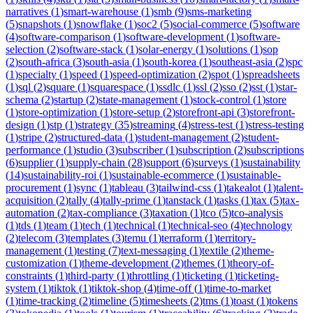
narratives
(
1
)
smart-warehouse
(
1
)
smb
(
9
)
sms-marketing
(
5
)
snapshots
(
1
)
snowflake
(
1
)
soc2
(
5
)
social-commerce
(
5
)
software
(
4
)
software-comparison
(
1
)
software-development
(
1
)
software-
selection
(
2
)
software-stack
(
1
)
solar-energy
(
1
)
solutions
(
1
)
sop
(
2
)
south-africa
(
3
)
south-asia
(
1
)
south-korea
(
1
)
southeast-asia
(
2
)
spc
(
1
)
specialty
(
1
)
speed
(
1
)
speed-optimization
(
2
)
spot
(
1
)
spreadsheets
(
1
)
sql
(
2
)
square
(
1
)
squarespace
(
1
)
ssdlc
(
1
)
ssl
(
2
)
sso
(
2
)
sst
(
1
)
star-
schema
(
2
)
startup
(
2
)
state-management
(
1
)
stock-control
(
1
)
store
(
1
)
store-optimization
(
1
)
store-setup
(
2
)
storefront-api
(
3
)
storefront-
design
(
1
)
stp
(
1
)
strategy
(
35
)
streaming
(
4
)
stress-test
(
1
)
stress-testing
(
1
)
stripe
(
2
)
structured-data
(
1
)
student-management
(
2
)
student-
performance
(
1
)
studio
(
3
)
subscriber
(
1
)
subscription
(
2
)
subscriptions
(
6
)
supplier
(
1
)
supply-chain
(
28
)
support
(
6
)
surveys
(
1
)
sustainability
(
14
)
sustainability-roi
(
1
)
sustainable-ecommerce
(
1
)
sustainable-
procurement
(
1
)
sync
(
1
)
tableau
(
3
)
tailwind-css
(
1
)
takealot
(
1
)
talent-
acquisition
(
2
)
tally
(
4
)
tally-prime
(
1
)
tanstack
(
1
)
tasks
(
1
)
tax
(
5
)
tax-
automation
(
2
)
tax-compliance
(
3
)
taxation
(
1
)
tco
(
5
)
tco-analysis
(
1
)
tds
(
1
)
team
(
1
)
tech
(
1
)
technical
(
1
)
technical-seo
(
4
)
technology
(
2
)
telecom
(
3
)
templates
(
3
)
temu
(
1
)
terraform
(
1
)
territory-
management
(
1
)
testing
(
7
)
text-messaging
(
1
)
textile
(
2
)
theme-
customization
(
1
)
theme-development
(
2
)
themes
(
1
)
theory-of-
constraints
(
1
)
third-party
(
1
)
throttling
(
1
)
ticketing
(
1
)
ticketing-
system
(
1
)
tiktok
(
1
)
tiktok-shop
(
4
)
time-off
(
1
)
time-to-market
(
1
)
time-tracking
(
2
)
timeline
(
5
)
timesheets
(
2
)
tms
(
1
)
toast
(
1
)
tokens