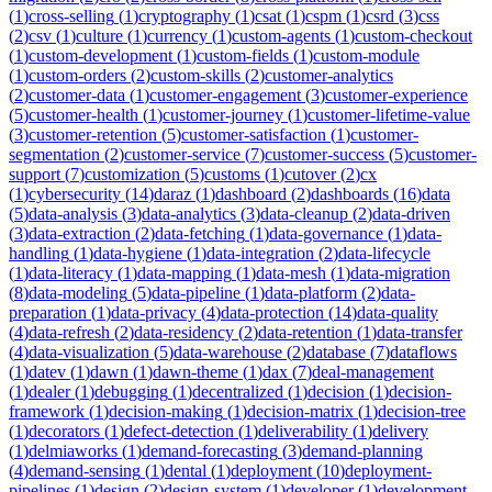
(
1
)
cross-selling
(
1
)
cryptography
(
1
)
csat
(
1
)
cspm
(
1
)
csrd
(
3
)
css
(
2
)
csv
(
1
)
culture
(
1
)
currency
(
1
)
custom-agents
(
1
)
custom-checkout
(
1
)
custom-development
(
1
)
custom-fields
(
1
)
custom-module
(
1
)
custom-orders
(
2
)
custom-skills
(
2
)
customer-analytics
(
2
)
customer-data
(
1
)
customer-engagement
(
3
)
customer-experience
(
5
)
customer-health
(
1
)
customer-journey
(
1
)
customer-lifetime-value
(
3
)
customer-retention
(
5
)
customer-satisfaction
(
1
)
customer-
segmentation
(
2
)
customer-service
(
7
)
customer-success
(
5
)
customer-
support
(
7
)
customization
(
5
)
customs
(
1
)
cutover
(
2
)
cx
(
1
)
cybersecurity
(
14
)
daraz
(
1
)
dashboard
(
2
)
dashboards
(
16
)
data
(
5
)
data-analysis
(
3
)
data-analytics
(
3
)
data-cleanup
(
2
)
data-driven
(
3
)
data-extraction
(
2
)
data-fetching
(
1
)
data-governance
(
1
)
data-
handling
(
1
)
data-hygiene
(
1
)
data-integration
(
2
)
data-lifecycle
(
1
)
data-literacy
(
1
)
data-mapping
(
1
)
data-mesh
(
1
)
data-migration
(
8
)
data-modeling
(
5
)
data-pipeline
(
1
)
data-platform
(
2
)
data-
preparation
(
1
)
data-privacy
(
4
)
data-protection
(
14
)
data-quality
(
4
)
data-refresh
(
2
)
data-residency
(
2
)
data-retention
(
1
)
data-transfer
(
4
)
data-visualization
(
5
)
data-warehouse
(
2
)
database
(
7
)
dataflows
(
1
)
datev
(
1
)
dawn
(
1
)
dawn-theme
(
1
)
dax
(
7
)
deal-management
(
1
)
dealer
(
1
)
debugging
(
1
)
decentralized
(
1
)
decision
(
1
)
decision-
framework
(
1
)
decision-making
(
1
)
decision-matrix
(
1
)
decision-tree
(
1
)
decorators
(
1
)
defect-detection
(
1
)
deliverability
(
1
)
delivery
(
1
)
delmiaworks
(
1
)
demand-forecasting
(
3
)
demand-planning
(
4
)
demand-sensing
(
1
)
dental
(
1
)
deployment
(
10
)
deployment-
pipelines
(
1
)
design
(
2
)
design-system
(
1
)
developer
(
1
)
development