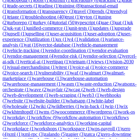
(
3
)
tokopedia
(
1
)
tools
(
1
)
tourism
(
1
)
traceability
(
6
)
tracking
(
2
)
trade
(
1
)
trade-secrets
(
1
)
trading
(
1
)
training
(
8
)
transactional-email
(
1
)
transformation
(
1
)
transparency
(
3
)
travel
(
3
)
trends
(
2
)
trendyol
(
1
)
triage
(
1
)
troubleshooting
(
40
)
trust
(
1
)
tryton
(
1
)
tuning
(
2
)
turborepo
(
1
)
turkey
(
4
)
tutorial
(
50
)
typescript
(
4
)
uae
(
3
)
uat
(
1
)
uk
(
2
)
uk-vat
(
1
)
unified-commerce
(
1
)
unit-tests
(
1
)
updates
(
1
)
upgrade
(
3
)
upsell
(
1
)
upselling
(
1
)
user-acquisition
(
1
)
user-adoption
(
2
)
user-
experience
(
3
)
utilization
(
1
)
ux
(
1
)
v4
(
1
)
validation
(
1
)
variance-
analysis
(
1
)
vat
(
16
)
vector-database
(
1
)
vehicle-management
(
1
)
vehicle-tracking
(
1
)
vendor-coordination
(
1
)
vendor-evaluation
(
1
)
vendor-management
(
4
)
vendor-risk
(
1
)
vendor-selection
(
2
)
vercel-
ai-sdk
(
1
)
vertical-ai
(
1
)
vertipaq
(
1
)
vietnam
(
1
)
views
(
1
)
vision-2030
(
1
)
visual-merchandising
(
1
)
vitest
(
1
)
voice-ai
(
1
)
voice-commerce
(
2
)
voice-search
(
1
)
vulnerability
(
1
)
waf
(
1
)
walmart
(
3
)
walmart-
marketplace
(
1
)
warehouse
(
13
)
warehouse-automation
(
2
)
warehouse-management
(
1
)
wasm
(
1
)
waste-reduction
(
2
)
watsonx-
orchestrate
(
1
)
wave
(
2
)
wayfair
(
2
)
wcag
(
2
)
web
(
1
)
web-design
(
2
)
web-development
(
1
)
web-scraping
(
1
)
web3
(
1
)
webhooks
(
7
)
website
(
1
)
website-builder
(
1
)
whatsapp
(
1
)
white-label
(
6
)
wholesale
(
12
)
wiki
(
2
)
wildberries
(
1
)
win-back
(
1
)
wip
(
1
)
wix
(
2
)
wkhtmltopdf
(
1
)
wms
(
5
)
woocommerce
(
8
)
wordpress
(
1
)
work-os
(
1
)
workday
(
1
)
workflow
(
9
)
workflow-automation
(
1
)
workflows
(
2
)
workforce
(
7
)
workforce-analytics
(
1
)
working-capital
(
1
)
workplace
(
1
)
workshops
(
1
)
workspace
(
1
)
wps-payroll
(
1
)
xero
(
4
)
xml
(
1
)
xml-rpc
(
3
)
zalando
(
5
)
zapier
(
3
)
zatca
(
2
)
zero-downtime