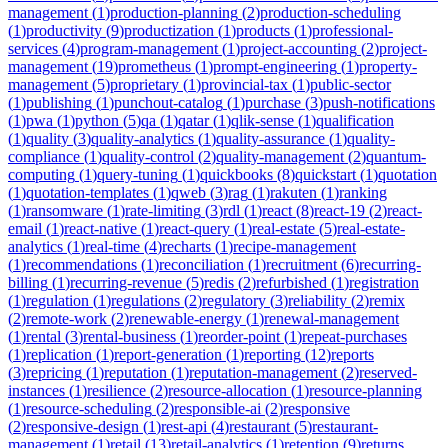
management
(
1
)
production-planning
(
2
)
production-scheduling
(
1
)
productivity
(
9
)
productization
(
1
)
products
(
1
)
professional-
services
(
4
)
program-management
(
1
)
project-accounting
(
2
)
project-
management
(
19
)
prometheus
(
1
)
prompt-engineering
(
1
)
property-
management
(
5
)
proprietary
(
1
)
provincial-tax
(
1
)
public-sector
(
1
)
publishing
(
1
)
punchout-catalog
(
1
)
purchase
(
3
)
push-notifications
(
1
)
pwa
(
1
)
python
(
5
)
qa
(
1
)
qatar
(
1
)
qlik-sense
(
1
)
qualification
(
1
)
quality
(
3
)
quality-analytics
(
1
)
quality-assurance
(
1
)
quality-
compliance
(
1
)
quality-control
(
2
)
quality-management
(
2
)
quantum-
computing
(
1
)
query-tuning
(
1
)
quickbooks
(
8
)
quickstart
(
1
)
quotation
(
1
)
quotation-templates
(
1
)
qweb
(
3
)
rag
(
1
)
rakuten
(
1
)
ranking
(
1
)
ransomware
(
1
)
rate-limiting
(
3
)
rdl
(
1
)
react
(
8
)
react-19
(
2
)
react-
email
(
1
)
react-native
(
1
)
react-query
(
1
)
real-estate
(
5
)
real-estate-
analytics
(
1
)
real-time
(
4
)
recharts
(
1
)
recipe-management
(
1
)
recommendations
(
1
)
reconciliation
(
1
)
recruitment
(
6
)
recurring-
billing
(
1
)
recurring-revenue
(
5
)
redis
(
2
)
refurbished
(
1
)
registration
(
1
)
regulation
(
1
)
regulations
(
2
)
regulatory
(
3
)
reliability
(
2
)
remix
(
2
)
remote-work
(
2
)
renewable-energy
(
1
)
renewal-management
(
1
)
rental
(
3
)
rental-business
(
1
)
reorder-point
(
1
)
repeat-purchases
(
1
)
replication
(
1
)
report-generation
(
1
)
reporting
(
12
)
reports
(
3
)
repricing
(
1
)
reputation
(
1
)
reputation-management
(
2
)
reserved-
instances
(
1
)
resilience
(
2
)
resource-allocation
(
1
)
resource-planning
(
1
)
resource-scheduling
(
2
)
responsible-ai
(
2
)
responsive
(
2
)
responsive-design
(
1
)
rest-api
(
4
)
restaurant
(
5
)
restaurant-
management
(
1
)
retail
(
13
)
retail-analytics
(
1
)
retention
(
9
)
returns