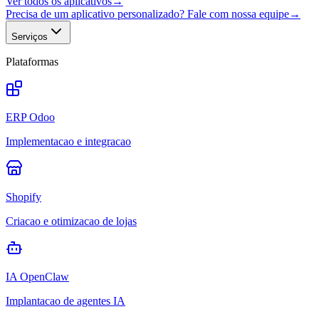
Ver todos os aplicativos
→
Precisa de um aplicativo personalizado? Fale com nossa equipe
→
Serviços
Plataformas
ERP Odoo
Implementacao e integracao
Shopify
Criacao e otimizacao de lojas
IA OpenClaw
Implantacao de agentes IA