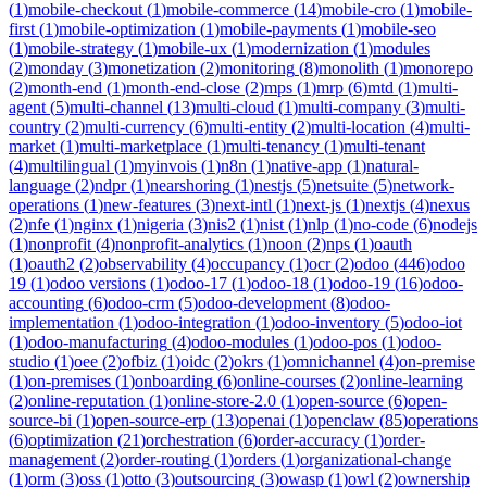
(
1
)
mobile-checkout
(
1
)
mobile-commerce
(
14
)
mobile-cro
(
1
)
mobile-
first
(
1
)
mobile-optimization
(
1
)
mobile-payments
(
1
)
mobile-seo
(
1
)
mobile-strategy
(
1
)
mobile-ux
(
1
)
modernization
(
1
)
modules
(
2
)
monday
(
3
)
monetization
(
2
)
monitoring
(
8
)
monolith
(
1
)
monorepo
(
2
)
month-end
(
1
)
month-end-close
(
2
)
mps
(
1
)
mrp
(
6
)
mtd
(
1
)
multi-
agent
(
5
)
multi-channel
(
13
)
multi-cloud
(
1
)
multi-company
(
3
)
multi-
country
(
2
)
multi-currency
(
6
)
multi-entity
(
2
)
multi-location
(
4
)
multi-
market
(
1
)
multi-marketplace
(
1
)
multi-tenancy
(
1
)
multi-tenant
(
4
)
multilingual
(
1
)
myinvois
(
1
)
n8n
(
1
)
native-app
(
1
)
natural-
language
(
2
)
ndpr
(
1
)
nearshoring
(
1
)
nestjs
(
5
)
netsuite
(
5
)
network-
operations
(
1
)
new-features
(
3
)
next-intl
(
1
)
next-js
(
1
)
nextjs
(
4
)
nexus
(
2
)
nfe
(
1
)
nginx
(
1
)
nigeria
(
3
)
nis2
(
1
)
nist
(
1
)
nlp
(
1
)
no-code
(
6
)
nodejs
(
1
)
nonprofit
(
4
)
nonprofit-analytics
(
1
)
noon
(
2
)
nps
(
1
)
oauth
(
1
)
oauth2
(
2
)
observability
(
4
)
occupancy
(
1
)
ocr
(
2
)
odoo
(
446
)
odoo
19
(
1
)
odoo versions
(
1
)
odoo-17
(
1
)
odoo-18
(
1
)
odoo-19
(
16
)
odoo-
accounting
(
6
)
odoo-crm
(
5
)
odoo-development
(
8
)
odoo-
implementation
(
1
)
odoo-integration
(
1
)
odoo-inventory
(
5
)
odoo-iot
(
1
)
odoo-manufacturing
(
4
)
odoo-modules
(
1
)
odoo-pos
(
1
)
odoo-
studio
(
1
)
oee
(
2
)
ofbiz
(
1
)
oidc
(
2
)
okrs
(
1
)
omnichannel
(
4
)
on-premise
(
1
)
on-premises
(
1
)
onboarding
(
6
)
online-courses
(
2
)
online-learning
(
2
)
online-reputation
(
1
)
online-store-2.0
(
1
)
open-source
(
6
)
open-
source-bi
(
1
)
open-source-erp
(
13
)
openai
(
1
)
openclaw
(
85
)
operations
(
6
)
optimization
(
21
)
orchestration
(
6
)
order-accuracy
(
1
)
order-
management
(
2
)
order-routing
(
1
)
orders
(
1
)
organizational-change
(
1
)
orm
(
3
)
oss
(
1
)
otto
(
3
)
outsourcing
(
3
)
owasp
(
1
)
owl
(
2
)
ownership