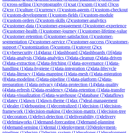
(
1
)
cross-selling
(
1
)
cryptography
(
1
)
csat
(
1
)
cspm
(
1
)
csrd
(
3
)
css
(
2
)
csv
(
1
)
culture
(
1
)
currency
(
1
)
custom-agents
(
1
)
custom-checkout
(
1
)
custom-development
(
1
)
custom-fields
(
1
)
custom-module
(
1
)
custom-orders
(
2
)
custom-skills
(
2
)
customer-analytics
(
2
)
customer-data
(
1
)
customer-engagement
(
3
)
customer-experience
(
5
)
customer-health
(
1
)
customer-journey
(
1
)
customer-lifetime-value
(
3
)
customer-retention
(
5
)
customer-satisfaction
(
1
)
customer-
segmentation
(
2
)
customer-service
(
7
)
customer-success
(
5
)
customer-
support
(
7
)
customization
(
5
)
customs
(
1
)
cutover
(
2
)
cx
(
1
)
cybersecurity
(
14
)
daraz
(
1
)
dashboard
(
2
)
dashboards
(
16
)
data
(
5
)
data-analysis
(
3
)
data-analytics
(
3
)
data-cleanup
(
2
)
data-driven
(
3
)
data-extraction
(
2
)
data-fetching
(
1
)
data-governance
(
1
)
data-
handling
(
1
)
data-hygiene
(
1
)
data-integration
(
2
)
data-lifecycle
(
1
)
data-literacy
(
1
)
data-mapping
(
1
)
data-mesh
(
1
)
data-migration
(
8
)
data-modeling
(
5
)
data-pipeline
(
1
)
data-platform
(
2
)
data-
preparation
(
1
)
data-privacy
(
4
)
data-protection
(
14
)
data-quality
(
4
)
data-refresh
(
2
)
data-residency
(
2
)
data-retention
(
1
)
data-transfer
(
4
)
data-visualization
(
5
)
data-warehouse
(
2
)
database
(
7
)
dataflows
(
1
)
datev
(
1
)
dawn
(
1
)
dawn-theme
(
1
)
dax
(
7
)
deal-management
(
1
)
dealer
(
1
)
debugging
(
1
)
decentralized
(
1
)
decision
(
1
)
decision-
framework
(
1
)
decision-making
(
1
)
decision-matrix
(
1
)
decision-tree
(
1
)
decorators
(
1
)
defect-detection
(
1
)
deliverability
(
1
)
delivery
(
1
)
delmiaworks
(
1
)
demand-forecasting
(
3
)
demand-planning
(
4
)
demand-sensing
(
1
)
dental
(
1
)
deployment
(
10
)
deployment-
pipelines
(
1
)
design
(
2
)
design-system
(
1
)
developer
(
1
)
development