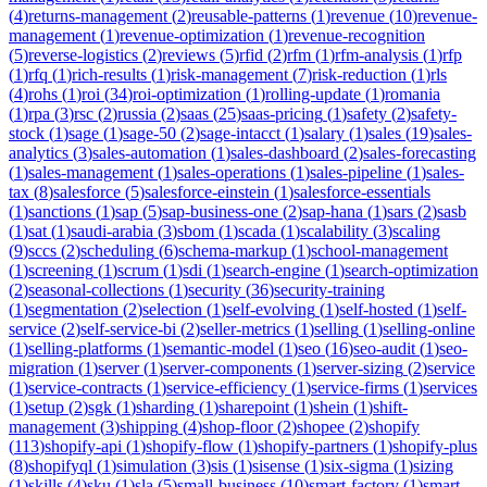
(
4
)
returns-management
(
2
)
reusable-patterns
(
1
)
revenue
(
10
)
revenue-
management
(
1
)
revenue-optimization
(
1
)
revenue-recognition
(
5
)
reverse-logistics
(
2
)
reviews
(
5
)
rfid
(
2
)
rfm
(
1
)
rfm-analysis
(
1
)
rfp
(
1
)
rfq
(
1
)
rich-results
(
1
)
risk-management
(
7
)
risk-reduction
(
1
)
rls
(
4
)
rohs
(
1
)
roi
(
34
)
roi-optimization
(
1
)
rolling-update
(
1
)
romania
(
1
)
rpa
(
3
)
rsc
(
2
)
russia
(
2
)
saas
(
25
)
saas-pricing
(
1
)
safety
(
2
)
safety-
stock
(
1
)
sage
(
1
)
sage-50
(
2
)
sage-intacct
(
1
)
salary
(
1
)
sales
(
19
)
sales-
analytics
(
3
)
sales-automation
(
1
)
sales-dashboard
(
2
)
sales-forecasting
(
1
)
sales-management
(
1
)
sales-operations
(
1
)
sales-pipeline
(
1
)
sales-
tax
(
8
)
salesforce
(
5
)
salesforce-einstein
(
1
)
salesforce-essentials
(
1
)
sanctions
(
1
)
sap
(
5
)
sap-business-one
(
2
)
sap-hana
(
1
)
sars
(
2
)
sasb
(
1
)
sat
(
1
)
saudi-arabia
(
3
)
sbom
(
1
)
scada
(
1
)
scalability
(
3
)
scaling
(
9
)
sccs
(
2
)
scheduling
(
6
)
schema-markup
(
1
)
school-management
(
1
)
screening
(
1
)
scrum
(
1
)
sdi
(
1
)
search-engine
(
1
)
search-optimization
(
2
)
seasonal-collections
(
1
)
security
(
36
)
security-training
(
1
)
segmentation
(
2
)
selection
(
1
)
self-evolving
(
1
)
self-hosted
(
1
)
self-
service
(
2
)
self-service-bi
(
2
)
seller-metrics
(
1
)
selling
(
1
)
selling-online
(
1
)
selling-platforms
(
1
)
semantic-model
(
1
)
seo
(
16
)
seo-audit
(
1
)
seo-
migration
(
1
)
server
(
1
)
server-components
(
1
)
server-sizing
(
2
)
service
(
1
)
service-contracts
(
1
)
service-efficiency
(
1
)
service-firms
(
1
)
services
(
1
)
setup
(
2
)
sgk
(
1
)
sharding
(
1
)
sharepoint
(
1
)
shein
(
1
)
shift-
management
(
3
)
shipping
(
4
)
shop-floor
(
2
)
shopee
(
2
)
shopify
(
113
)
shopify-api
(
1
)
shopify-flow
(
1
)
shopify-partners
(
1
)
shopify-plus
(
8
)
shopifyql
(
1
)
simulation
(
3
)
sis
(
1
)
sisense
(
1
)
six-sigma
(
1
)
sizing
(
1
)
skills
(
4
)
sku
(
1
)
sla
(
5
)
small-business
(
10
)
smart-factory
(
1
)
smart-