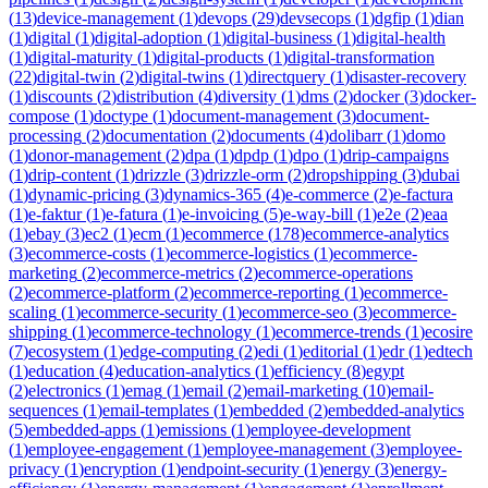
(
13
)
device-management
(
1
)
devops
(
29
)
devsecops
(
1
)
dgfip
(
1
)
dian
(
1
)
digital
(
1
)
digital-adoption
(
1
)
digital-business
(
1
)
digital-health
(
1
)
digital-maturity
(
1
)
digital-products
(
1
)
digital-transformation
(
22
)
digital-twin
(
2
)
digital-twins
(
1
)
directquery
(
1
)
disaster-recovery
(
1
)
discounts
(
2
)
distribution
(
4
)
diversity
(
1
)
dms
(
2
)
docker
(
3
)
docker-
compose
(
1
)
doctype
(
1
)
document-management
(
3
)
document-
processing
(
2
)
documentation
(
2
)
documents
(
4
)
dolibarr
(
1
)
domo
(
1
)
donor-management
(
2
)
dpa
(
1
)
dpdp
(
1
)
dpo
(
1
)
drip-campaigns
(
1
)
drip-content
(
1
)
drizzle
(
3
)
drizzle-orm
(
2
)
dropshipping
(
3
)
dubai
(
1
)
dynamic-pricing
(
3
)
dynamics-365
(
4
)
e-commerce
(
2
)
e-factura
(
1
)
e-faktur
(
1
)
e-fatura
(
1
)
e-invoicing
(
5
)
e-way-bill
(
1
)
e2e
(
2
)
eaa
(
1
)
ebay
(
3
)
ec2
(
1
)
ecm
(
1
)
ecommerce
(
178
)
ecommerce-analytics
(
3
)
ecommerce-costs
(
1
)
ecommerce-logistics
(
1
)
ecommerce-
marketing
(
2
)
ecommerce-metrics
(
2
)
ecommerce-operations
(
2
)
ecommerce-platform
(
2
)
ecommerce-reporting
(
1
)
ecommerce-
scaling
(
1
)
ecommerce-security
(
1
)
ecommerce-seo
(
3
)
ecommerce-
shipping
(
1
)
ecommerce-technology
(
1
)
ecommerce-trends
(
1
)
ecosire
(
7
)
ecosystem
(
1
)
edge-computing
(
2
)
edi
(
1
)
editorial
(
1
)
edr
(
1
)
edtech
(
1
)
education
(
4
)
education-analytics
(
1
)
efficiency
(
8
)
egypt
(
2
)
electronics
(
1
)
emag
(
1
)
email
(
2
)
email-marketing
(
10
)
email-
sequences
(
1
)
email-templates
(
1
)
embedded
(
2
)
embedded-analytics
(
5
)
embedded-apps
(
1
)
emissions
(
1
)
employee-development
(
1
)
employee-engagement
(
1
)
employee-management
(
3
)
employee-
privacy
(
1
)
encryption
(
1
)
endpoint-security
(
1
)
energy
(
3
)
energy-