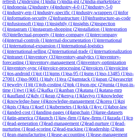
refresh
(
2
)
indexing
(
1
)
india
(
5
)
india-gst
(
2
)
india-marketplace
(
1
)
indonesia
(
2
)
industry
(
4
)
industry-4-0
(
17
)
industry-5-0
(
1
)
industry-erp
(
1
)
industry-specific
(
1
)
industry-wrappers
(
1
)
infor
(
1
)
information-security
(
2
)
infrastructure
(
10
)
infrastructure-as-code
(
1
)
infusionsoft
(
1
)
inp
(
1
)
insightly
(
1
)
insights
(
2
)
inspection
(
1
)
instagram
(
1
)
instagram-shopping
(
2
)
installation
(
1
)
integration
(
63
)
intellectual-property
(
1
)
inter-company
(
1
)
intercompany
(
4
)
internal-controls
(
1
)
internal-documentation
(
1
)
international
(
11
)
international-expansion
(
1
)
international-logistics
(
1
)
international-selling
(
2
)
international-trade
(
1
)
internationalization
(
2
)
intranet
(
1
)
inventory
(
33
)
inventory-analytics
(
1
)
inventory-
forecasting
(
1
)
inventory-management
(
5
)
inventory-optimization
(
1
)
inventory-sync
(
4
)
invoice-processing
(
2
)
invoices
(
1
)
invoicing
(
1
)
ios-android
(
1
)
iot
(
11
)
iqms
(
1
)
isa-95
(
1
)
isms
(
1
)
iso-13485
(
1
)
iso-
27001
(
3
)
iso-9001
(
1
)
italy
(
1
)
iva
(
2
)
jamstack
(
1
)
japan
(
2
)
javascript
(
1
)
jewelry
(
1
)
jit
(
1
)
job-costing
(
2
)
jpk
(
1
)
json-rpc
(
2
)
jumia
(
1
)
just-in-
time
(
1
)
jwt
(
1
)
k6
(
2
)
kafka
(
1
)
kanban
(
3
)
katana
(
1
)
katana-mrp
(
1
)
kaufland
(
2
)
kdv
(
1
)
keap
(
2
)
kenya
(
1
)
klaviyo
(
1
)
knowledge
(
1
)
knowledge-base
(
4
)
knowledge-management
(
2
)
korea
(
1
)
kpi
(
3
)
kpis
(
3
)
kra
(
1
)
ksef
(
1
)
kubernetes
(
1
)
kvkk
(
1
)
kyc
(
1
)
labor-law
(
1
)
landed-cost
(
1
)
landing-pages
(
4
)
langchain
(
3
)
large-datasets
(
1
)
latin-america
(
3
)
launch
(
1
)
law-firm
(
1
)
law-firms
(
1
)
lazada
(
1
)
lcp
(
1
)
lead-generation
(
3
)
lead-management
(
2
)
lead-nurture
(
1
)
lead-
nurturing
(
1
)
lead-scoring
(
2
)
lead-tracking
(
1
)
leadership
(
2
)
lean
(
1
)
lean-manufacturing
(
1
)
lease-accounting
(
1
)
lease-management