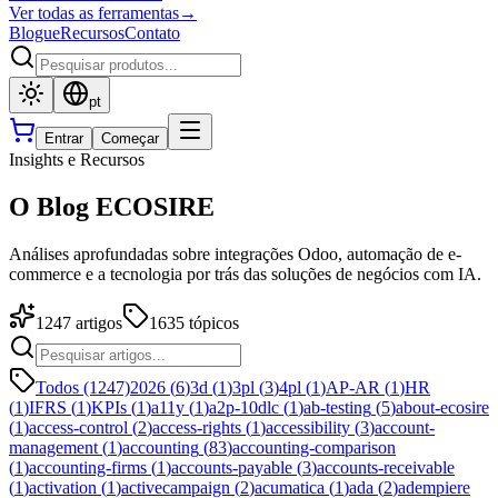
Ver todas as ferramentas
→
Blogue
Recursos
Contato
pt
Entrar
Começar
Insights e Recursos
O Blog ECOSIRE
Análises aprofundadas sobre integrações Odoo, automação de e-
commerce e a tecnologia por trás das soluções de negócios com IA.
1247
artigos
1635
tópicos
Todos (1247)
2026
(
6
)
3d
(
1
)
3pl
(
3
)
4pl
(
1
)
AP-AR
(
1
)
HR
(
1
)
IFRS
(
1
)
KPIs
(
1
)
a11y
(
1
)
a2p-10dlc
(
1
)
ab-testing
(
5
)
about-ecosire
(
1
)
access-control
(
2
)
access-rights
(
1
)
accessibility
(
3
)
account-
management
(
1
)
accounting
(
83
)
accounting-comparison
(
1
)
accounting-firms
(
1
)
accounts-payable
(
3
)
accounts-receivable
(
1
)
activation
(
1
)
activecampaign
(
2
)
acumatica
(
1
)
ada
(
2
)
adempiere