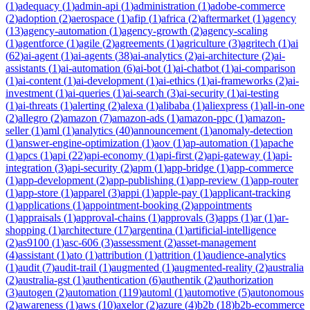
(
1
)
adequacy
(
1
)
admin-api
(
1
)
administration
(
1
)
adobe-commerce
(
2
)
adoption
(
2
)
aerospace
(
1
)
afip
(
1
)
africa
(
2
)
aftermarket
(
1
)
agency
(
13
)
agency-automation
(
1
)
agency-growth
(
2
)
agency-scaling
(
1
)
agentforce
(
1
)
agile
(
2
)
agreements
(
1
)
agriculture
(
3
)
agritech
(
1
)
ai
(
62
)
ai-agent
(
1
)
ai-agents
(
38
)
ai-analytics
(
2
)
ai-architecture
(
2
)
ai-
assistants
(
1
)
ai-automation
(
6
)
ai-bot
(
1
)
ai-chatbot
(
1
)
ai-comparison
(
1
)
ai-content
(
1
)
ai-development
(
1
)
ai-ethics
(
1
)
ai-frameworks
(
2
)
ai-
investment
(
1
)
ai-queries
(
1
)
ai-search
(
3
)
ai-security
(
1
)
ai-testing
(
1
)
ai-threats
(
1
)
alerting
(
2
)
alexa
(
1
)
alibaba
(
1
)
aliexpress
(
1
)
all-in-one
(
2
)
allegro
(
2
)
amazon
(
7
)
amazon-ads
(
1
)
amazon-ppc
(
1
)
amazon-
seller
(
1
)
aml
(
1
)
analytics
(
40
)
announcement
(
1
)
anomaly-detection
(
1
)
answer-engine-optimization
(
1
)
aov
(
1
)
ap-automation
(
1
)
apache
(
1
)
apcs
(
1
)
api
(
22
)
api-economy
(
1
)
api-first
(
2
)
api-gateway
(
1
)
api-
integration
(
3
)
api-security
(
2
)
apm
(
1
)
app-bridge
(
1
)
app-commerce
(
1
)
app-development
(
2
)
app-publishing
(
1
)
app-review
(
1
)
app-router
(
1
)
app-store
(
1
)
apparel
(
3
)
appi
(
1
)
apple-pay
(
1
)
applicant-tracking
(
1
)
applications
(
1
)
appointment-booking
(
2
)
appointments
(
1
)
appraisals
(
1
)
approval-chains
(
1
)
approvals
(
3
)
apps
(
1
)
ar
(
1
)
ar-
shopping
(
1
)
architecture
(
17
)
argentina
(
1
)
artificial-intelligence
(
2
)
as9100
(
1
)
asc-606
(
3
)
assessment
(
2
)
asset-management
(
4
)
assistant
(
1
)
ato
(
1
)
attribution
(
1
)
attrition
(
1
)
audience-analytics
(
1
)
audit
(
7
)
audit-trail
(
1
)
augmented
(
1
)
augmented-reality
(
2
)
australia
(
2
)
australia-gst
(
1
)
authentication
(
6
)
authentik
(
2
)
authorization
(
3
)
autogen
(
2
)
automation
(
119
)
automl
(
1
)
automotive
(
5
)
autonomous
(
2
)
awareness
(
1
)
aws
(
10
)
axelor
(
2
)
azure
(
4
)
b2b
(
18
)
b2b-ecommerce