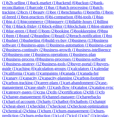
(
1
)
b2b-selling
(
1
)
back-market
(
1
)
backend
(
6
)
backup
(
2
)
bank-
reconciliation
(
1
)
barcode
(
1
)
bas
(
1
)
batch-processing
(
1
)
batch-
tracking
(
2
)
bcrs
(
1
)
beauty
(
1
)
bee
(
1
)
benchmarks
(
1
)
benefits
(
1
)
best-
of-breed
(
1
)
best-practices
(
6
)
bi-comparison
(
8
)
bi-tools
(
1
)
bias
(
1
)
big-4
(
1
)
bigcommerce
(
3
)
bigquery
(
1
)
billable-hours
(
1
)
billing
(
7
)
bir
(
1
)
black-friday
(
1
)
block-editor
(
1
)
blockchain
(
1
)
blog-strategy
(
1
)
blue-green
(
1
)
bmf
(
1
)
bom
(
2
)
booking
(
5
)
bookkeeping
(
9
)
bpa
(
1
)
bpm
(
1
)
brand
(
2
)
branding
(
1
)
brazil
(
2
)
breach-notification
(
1
)
bss
(
1
)
budget
(
3
)
budgeting
(
6
)
build-vs-buy
(
3
)
business
(
13
)
business
software
(
1
)
business-apps
(
1
)
business-automation
(
1
)
business-case
(
2
)
business-continuity
(
2
)
business-growth
(
1
)
business-intelligence
(
26
)
business-one
(
1
)
business-operations
(
1
)
business-plan
(
1
)
business-process
(
8
)
business-processes
(
1
)
business-software
(
1
)
business-strategy
(
12
)
business-tools
(
2
)
buyer-portal
(
1
)
buyers-
guide
(
1
)
caching
(
6
)
calculation-groups
(
1
)
calculators
(
1
)
calendar
(
3
)
california
(
1
)
cam
(
1
)
campaigns
(
4
)
canada
(
1
)
canada-hst
(
1
)
canary
(
1
)
capacity
(
2
)
capacity-planning
(
2
)
carbon-footprint
(
2
)
carbon-tracking
(
3
)
career-plans
(
1
)
cart-abandonment
(
2
)
case-
management
(
2
)
case-study
(
11
)
cash-flow
(
4
)
catalog
(
2
)
catalog-sync
(
1
)
category-pages
(
1
)
ccpa
(
2
)
cdn
(
2
)
certification
(
2
)
cfdi
(
1
)
cfo
(
2
)
change-management
(
6
)
channel-manager
(
1
)
chargebacks
(
1
)
chart-of-accounts
(
3
)
charts
(
1
)
chatbot
(
6
)
chatbots
(
1
)
chatgpt
(
2
)
cheat-sheet
(
1
)
checklist
(
7
)
checkout
(
2
)
checkout-optimization
(
2
)
chemical
(
2
)
china
(
1
)
churn
(
1
)
churn-management
(
1
)
churn-
prediction
(
2
)
churn-reduction
(
1
)
ci-cd
(
7
)
cicd
(
1
)
cin7
(
1
)
circular-