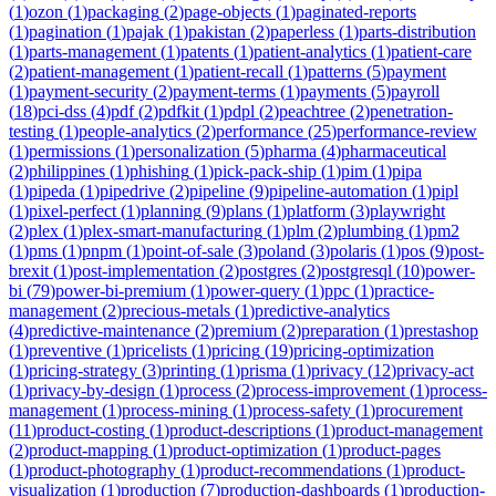
(
1
)
ozon
(
1
)
packaging
(
2
)
page-objects
(
1
)
paginated-reports
(
1
)
pagination
(
1
)
pajak
(
1
)
pakistan
(
2
)
paperless
(
1
)
parts-distribution
(
1
)
parts-management
(
1
)
patents
(
1
)
patient-analytics
(
1
)
patient-care
(
2
)
patient-management
(
1
)
patient-recall
(
1
)
patterns
(
5
)
payment
(
1
)
payment-security
(
2
)
payment-terms
(
1
)
payments
(
5
)
payroll
(
18
)
pci-dss
(
4
)
pdf
(
2
)
pdfkit
(
1
)
pdpl
(
2
)
peachtree
(
2
)
penetration-
testing
(
1
)
people-analytics
(
2
)
performance
(
25
)
performance-review
(
1
)
permissions
(
1
)
personalization
(
5
)
pharma
(
4
)
pharmaceutical
(
2
)
philippines
(
1
)
phishing
(
1
)
pick-pack-ship
(
1
)
pim
(
1
)
pipa
(
1
)
pipeda
(
1
)
pipedrive
(
2
)
pipeline
(
9
)
pipeline-automation
(
1
)
pipl
(
1
)
pixel-perfect
(
1
)
planning
(
9
)
plans
(
1
)
platform
(
3
)
playwright
(
2
)
plex
(
1
)
plex-smart-manufacturing
(
1
)
plm
(
2
)
plumbing
(
1
)
pm2
(
1
)
pms
(
1
)
pnpm
(
1
)
point-of-sale
(
3
)
poland
(
3
)
polaris
(
1
)
pos
(
9
)
post-
brexit
(
1
)
post-implementation
(
2
)
postgres
(
2
)
postgresql
(
10
)
power-
bi
(
79
)
power-bi-premium
(
1
)
power-query
(
1
)
ppc
(
1
)
practice-
management
(
2
)
precious-metals
(
1
)
predictive-analytics
(
4
)
predictive-maintenance
(
2
)
premium
(
2
)
preparation
(
1
)
prestashop
(
1
)
preventive
(
1
)
pricelists
(
1
)
pricing
(
19
)
pricing-optimization
(
1
)
pricing-strategy
(
3
)
printing
(
1
)
prisma
(
1
)
privacy
(
12
)
privacy-act
(
1
)
privacy-by-design
(
1
)
process
(
2
)
process-improvement
(
1
)
process-
management
(
1
)
process-mining
(
1
)
process-safety
(
1
)
procurement
(
11
)
product-costing
(
1
)
product-descriptions
(
1
)
product-management
(
2
)
product-mapping
(
1
)
product-optimization
(
1
)
product-pages
(
1
)
product-photography
(
1
)
product-recommendations
(
1
)
product-
visualization
(
1
)
production
(
7
)
production-dashboards
(
1
)
production-