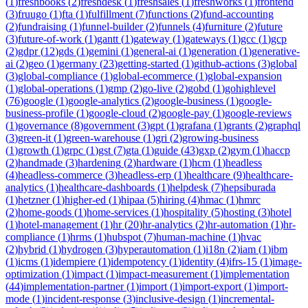
(
1
)
freshbooks
(
2
)
freshdesk
(
1
)
freshsales
(
1
)
freshworks
(
1
)
frontend
(
3
)
fruugo
(
1
)
fta
(
1
)
fulfillment
(
7
)
functions
(
2
)
fund-accounting
(
2
)
fundraising
(
1
)
funnel-builder
(
2
)
funnels
(
4
)
furniture
(
2
)
future
(
3
)
future-of-work
(
1
)
gantt
(
1
)
gateway
(
1
)
gateways
(
1
)
gcc
(
1
)
gcp
(
2
)
gdpr
(
12
)
gds
(
1
)
gemini
(
1
)
general-ai
(
1
)
generation
(
1
)
generative-
ai
(
2
)
geo
(
1
)
germany
(
23
)
getting-started
(
1
)
github-actions
(
3
)
global
(
3
)
global-compliance
(
1
)
global-ecommerce
(
1
)
global-expansion
(
1
)
global-operations
(
1
)
gmp
(
2
)
go-live
(
2
)
gobd
(
1
)
gohighlevel
(
76
)
google
(
1
)
google-analytics
(
2
)
google-business
(
1
)
google-
business-profile
(
1
)
google-cloud
(
2
)
google-pay
(
1
)
google-reviews
(
1
)
governance
(
8
)
government
(
3
)
gpt
(
1
)
grafana
(
1
)
grants
(
2
)
graphql
(
3
)
green-it
(
1
)
green-warehouse
(
1
)
gri
(
2
)
growing-business
(
1
)
growth
(
1
)
grpc
(
1
)
gst
(
7
)
gta
(
1
)
guide
(
43
)
gxp
(
2
)
gym
(
1
)
haccp
(
2
)
handmade
(
3
)
hardening
(
2
)
hardware
(
1
)
hcm
(
1
)
headless
(
4
)
headless-commerce
(
3
)
headless-erp
(
1
)
healthcare
(
9
)
healthcare-
analytics
(
1
)
healthcare-dashboards
(
1
)
helpdesk
(
7
)
hepsiburada
(
1
)
hetzner
(
1
)
higher-ed
(
1
)
hipaa
(
5
)
hiring
(
4
)
hmac
(
1
)
hmrc
(
2
)
home-goods
(
1
)
home-services
(
1
)
hospitality
(
5
)
hosting
(
3
)
hotel
(
1
)
hotel-management
(
1
)
hr
(
20
)
hr-analytics
(
2
)
hr-automation
(
1
)
hr-
compliance
(
1
)
hrms
(
1
)
hubspot
(
7
)
human-machine
(
1
)
hvac
(
2
)
hybrid
(
1
)
hydrogen
(
3
)
hyperautomation
(
1
)
i18n
(
2
)
iam
(
1
)
ibm
(
1
)
icms
(
1
)
idempiere
(
1
)
idempotency
(
1
)
identity
(
4
)
ifrs-15
(
1
)
image-
optimization
(
1
)
impact
(
1
)
impact-measurement
(
1
)
implementation
(
44
)
implementation-partner
(
1
)
import
(
1
)
import-export
(
1
)
import-
mode
(
1
)
incident-response
(
3
)
inclusive-design
(
1
)
incremental-