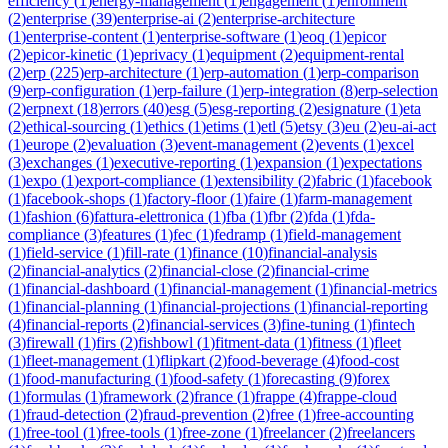
efficiency
(
1
)
energy-management
(
1
)
engagement
(
1
)
enrollment
(
2
)
enterprise
(
39
)
enterprise-ai
(
2
)
enterprise-architecture
(
1
)
enterprise-content
(
1
)
enterprise-software
(
1
)
eoq
(
1
)
epicor
(
2
)
epicor-kinetic
(
1
)
eprivacy
(
1
)
equipment
(
2
)
equipment-rental
(
2
)
erp
(
225
)
erp-architecture
(
1
)
erp-automation
(
1
)
erp-comparison
(
9
)
erp-configuration
(
1
)
erp-failure
(
1
)
erp-integration
(
8
)
erp-selection
(
2
)
erpnext
(
18
)
errors
(
40
)
esg
(
5
)
esg-reporting
(
2
)
esignature
(
1
)
eta
(
2
)
ethical-sourcing
(
1
)
ethics
(
1
)
etims
(
1
)
etl
(
5
)
etsy
(
3
)
eu
(
2
)
eu-ai-act
(
1
)
europe
(
2
)
evaluation
(
3
)
event-management
(
2
)
events
(
1
)
excel
(
3
)
exchanges
(
1
)
executive-reporting
(
1
)
expansion
(
1
)
expectations
(
1
)
expo
(
1
)
export-compliance
(
1
)
extensibility
(
2
)
fabric
(
1
)
facebook
(
1
)
facebook-shops
(
1
)
factory-floor
(
1
)
faire
(
1
)
farm-management
(
1
)
fashion
(
6
)
fattura-elettronica
(
1
)
fba
(
1
)
fbr
(
2
)
fda
(
1
)
fda-
compliance
(
3
)
features
(
1
)
fec
(
1
)
fedramp
(
1
)
field-management
(
1
)
field-service
(
1
)
fill-rate
(
1
)
finance
(
10
)
financial-analysis
(
2
)
financial-analytics
(
2
)
financial-close
(
2
)
financial-crime
(
1
)
financial-dashboard
(
1
)
financial-management
(
1
)
financial-metrics
(
1
)
financial-planning
(
1
)
financial-projections
(
1
)
financial-reporting
(
4
)
financial-reports
(
2
)
financial-services
(
3
)
fine-tuning
(
1
)
fintech
(
3
)
firewall
(
1
)
firs
(
2
)
fishbowl
(
1
)
fitment-data
(
1
)
fitness
(
1
)
fleet
(
1
)
fleet-management
(
1
)
flipkart
(
2
)
food-beverage
(
4
)
food-cost
(
1
)
food-manufacturing
(
1
)
food-safety
(
1
)
forecasting
(
9
)
forex
(
1
)
formulas
(
1
)
framework
(
2
)
france
(
1
)
frappe
(
4
)
frappe-cloud
(
1
)
fraud-detection
(
2
)
fraud-prevention
(
2
)
free
(
1
)
free-accounting
(
1
)
free-tool
(
1
)
free-tools
(
1
)
free-zone
(
1
)
freelancer
(
2
)
freelancers