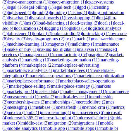
(
2
)
leave-management
(
1
)
legacy-migration
(
1
)
legacy-systems
(
1
)
legal
(
16
)
legal-billing
(
1
)
legal-tech
(
1
)
lgpd
(
1
)
licensing
(
7
)
lightspeed
(
1
)
liquid
(
2
)
liquidity
(
1
)
listing
(
1
)
listing-optimization
(
1
)
live-chat
(
1
)
live-dashboards
(
1
)
live-shopping
(
1
)
llm
(
4
)
llm-
visibility
(
1
)
lms
(
3
)
load-balancing
(
1
)
load-testing
(
3
)
local
(
1
)
local-
seo
(
4
)
localization
(
24
)
logging
(
1
)
logistics
(
14
)
logistics-analytics
(
1
)
lohnsteuer
(
1
)
looker
(
2
)
looker-studio
(
2
)
lot-tracking
(
1
)
low-code
(
6
)
loyalty
(
3
)
loyalty-programs
(
2
)
ltv
(
1
)
mach
(
1
)
mach-architecture
(
1
)
machine-learning
(
13
)
magento
(
4
)
mailchimp
(
1
)
maintenance
(
4
)
make-or-buy
(
1
)
making-tax-digital
(
1
)
malaysia
(
1
)
managed-
services
(
1
)
management
(
1
)
manufacturing
(
53
)
margins
(
2
)
market-
analysis
(
1
)
marketing
(
10
)
marketing-automation
(
11
)
marketing-
platform
(
4
)
marketplace
(
22
)
marketplace-advertising
(
1
)
marketplace-analytics
(
1
)
marketplace-fees
(
1
)
marketplace-
integration
(
9
)
marketplace-operations
(
1
)
marketplace-optimization
(
1
)
marketplace-performance
(
1
)
marketplace-seller-operations
(
17
)
marketplace-selling
(
9
)
marketplace-strategy
(
1
)
markets
(
1
)
markets-pro
(
1
)
master-data
(
1
)
matter-management
(
1
)
mcommerce
(
2
)
measurement
(
1
)
media
(
3
)
medical-device
(
1
)
membership
(
2
)
membership-sites
(
3
)
memberships
(
1
)
mercadolibre
(
2
)
mes
(
2
)
messaging
(
1
)
metabase
(
1
)
metasfresh
(
1
)
method-crm
(
1
)
metrics
(
2
)
mexico
(
1
)
mfa
(
1
)
microlearning
(
1
)
microservices
(
6
)
microsoft
(
4
)
microsoft-365
(
1
)
microsoft-copilot
(
1
)
microsoft-fabric
(
3
)
mid-
market
(
3
)
middle-east
(
3
)
migration
(
29
)
migrations
(
1
)
mobile
(
1
)
mobile-analytics
(
1
)
mobile-app
(
1
)
mobile-apps
(
1
)
mobile-bi