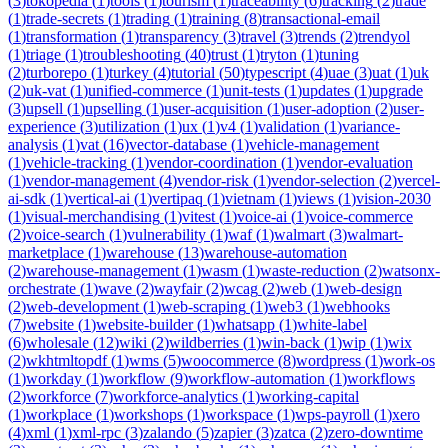
(
3
)
tokopedia
(
1
)
tools
(
1
)
tourism
(
1
)
traceability
(
6
)
tracking
(
2
)
trade
(
1
)
trade-secrets
(
1
)
trading
(
1
)
training
(
8
)
transactional-email
(
1
)
transformation
(
1
)
transparency
(
3
)
travel
(
3
)
trends
(
2
)
trendyol
(
1
)
triage
(
1
)
troubleshooting
(
40
)
trust
(
1
)
tryton
(
1
)
tuning
(
2
)
turborepo
(
1
)
turkey
(
4
)
tutorial
(
50
)
typescript
(
4
)
uae
(
3
)
uat
(
1
)
uk
(
2
)
uk-vat
(
1
)
unified-commerce
(
1
)
unit-tests
(
1
)
updates
(
1
)
upgrade
(
3
)
upsell
(
1
)
upselling
(
1
)
user-acquisition
(
1
)
user-adoption
(
2
)
user-
experience
(
3
)
utilization
(
1
)
ux
(
1
)
v4
(
1
)
validation
(
1
)
variance-
analysis
(
1
)
vat
(
16
)
vector-database
(
1
)
vehicle-management
(
1
)
vehicle-tracking
(
1
)
vendor-coordination
(
1
)
vendor-evaluation
(
1
)
vendor-management
(
4
)
vendor-risk
(
1
)
vendor-selection
(
2
)
vercel-
ai-sdk
(
1
)
vertical-ai
(
1
)
vertipaq
(
1
)
vietnam
(
1
)
views
(
1
)
vision-2030
(
1
)
visual-merchandising
(
1
)
vitest
(
1
)
voice-ai
(
1
)
voice-commerce
(
2
)
voice-search
(
1
)
vulnerability
(
1
)
waf
(
1
)
walmart
(
3
)
walmart-
marketplace
(
1
)
warehouse
(
13
)
warehouse-automation
(
2
)
warehouse-management
(
1
)
wasm
(
1
)
waste-reduction
(
2
)
watsonx-
orchestrate
(
1
)
wave
(
2
)
wayfair
(
2
)
wcag
(
2
)
web
(
1
)
web-design
(
2
)
web-development
(
1
)
web-scraping
(
1
)
web3
(
1
)
webhooks
(
7
)
website
(
1
)
website-builder
(
1
)
whatsapp
(
1
)
white-label
(
6
)
wholesale
(
12
)
wiki
(
2
)
wildberries
(
1
)
win-back
(
1
)
wip
(
1
)
wix
(
2
)
wkhtmltopdf
(
1
)
wms
(
5
)
woocommerce
(
8
)
wordpress
(
1
)
work-os
(
1
)
workday
(
1
)
workflow
(
9
)
workflow-automation
(
1
)
workflows
(
2
)
workforce
(
7
)
workforce-analytics
(
1
)
working-capital
(
1
)
workplace
(
1
)
workshops
(
1
)
workspace
(
1
)
wps-payroll
(
1
)
xero
(
4
)
xml
(
1
)
xml-rpc
(
3
)
zalando
(
5
)
zapier
(
3
)
zatca
(
2
)
zero-downtime