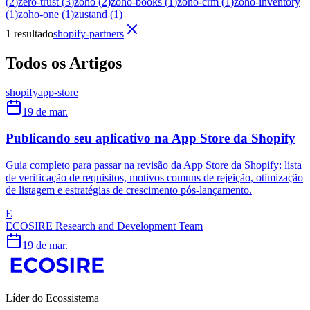
(
2
)
zero-trust
(
3
)
zoho
(
2
)
zoho-books
(
1
)
zoho-crm
(
1
)
zoho-inventory
(
1
)
zoho-one
(
1
)
zustand
(
1
)
1 resultado
shopify-partners
Todos os Artigos
shopify
app-store
19 de mar.
Publicando seu aplicativo na App Store da Shopify
Guia completo para passar na revisão da App Store da Shopify: lista
de verificação de requisitos, motivos comuns de rejeição, otimização
de listagem e estratégias de crescimento pós-lançamento.
E
ECOSIRE Research and Development Team
19 de mar.
Líder do Ecossistema