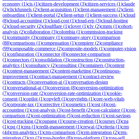
economy
(
1
)
cis
(
1
)
citizen-development
(
3
)
citizen-services
(
1
)
claude
(
2
)
clickfunnels
(
2
)
client-acquisition
(
1
)
client-management
(
2
)
client-
onboarding
(
1
)
client-portal
(
2
)
client-setup
(
1
)
client-success
(
1
)
cloud
(
8
)
cloud-accounting
(
1
)
cloud-cost
(
1
)
cloud-erp
(
3
)
cloud-hosting
(
2
)
cloud-security
(
2
)
cloudflare
(
1
)
clover
(
1
)
clv
(
2
)
cmms
(
1
)
cohort-
analysis
(
2
)
collaboration
(
3
)
colombia
(
1
)
commission-tracking
(
1
)
community
(
3
)
company
(
1
)
company-story
(
1
)
comparison
(
88
)
comparisons
(
1
)
compensation
(
1
)
compiere
(
2
)
compliance
(
99
)
composable-commerce
(
2
)
composite-models
(
1
)
computer-vision
(
1
)
configuration
(
1
)
connector
(
8
)
connector-comparison
(
1
)
connectors
(
1
)
consolidation
(
3
)
construction
(
2
)
construction-
analytics
(
1
)
consultancy
(
2
)
consulting
(
3
)
containers
(
3
)
content
(
1
)
content-management
(
2
)
content-marketing
(
3
)
continuous-
improvement
(
1
)
contract-management
(
1
)
contract-review
(
1
)
contracts
(
3
)
conversation-ai
(
1
)
conversation-design
(
1
)
conversational-ai
(
3
)
conversion
(
8
)
conversion-optimization
(
7
)
conversion-rate
(
2
)
conversion-rate-optimization
(
1
)
cookie-
consent
(
1
)
copilot
(
1
)
copyleft
(
1
)
copyrights
(
1
)
core-web-vitals
(
5
)
corporate-tax
(
1
)
corrective
(
1
)
cosmetics
(
1
)
cost
(
4
)
cost-
accounting
(
1
)
cost-analysis
(
3
)
cost-benefit
(
2
)
cost-calculator
(
1
)
cost-
comparison
(
2
)
cost-optimization
(
5
)
cost-reduction
(
1
)
cost-savings
(
1
)
cost-tracking
(
2
)
coupang
(
1
)
course-creation
(
1
)
courses
(
3
)
cpa
(
1
)
cpq
(
1
)
cpra
(
1
)
credit-management
(
1
)
crewai
(
2
)
criteria
(
1
)
crm
(
44
)
crm-analytics
(
1
)
crm-comparison
(
5
)
crm-integration
(
2
)
crm-
migration
(
2
)
cro
(
2
)
cross-border
(
8
)
cross-platform
(
1
)
cross-sell