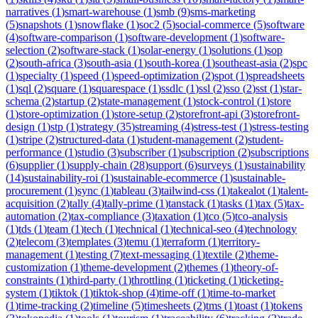
narratives
(
1
)
smart-warehouse
(
1
)
smb
(
9
)
sms-marketing
(
5
)
snapshots
(
1
)
snowflake
(
1
)
soc2
(
5
)
social-commerce
(
5
)
software
(
4
)
software-comparison
(
1
)
software-development
(
1
)
software-
selection
(
2
)
software-stack
(
1
)
solar-energy
(
1
)
solutions
(
1
)
sop
(
2
)
south-africa
(
3
)
south-asia
(
1
)
south-korea
(
1
)
southeast-asia
(
2
)
spc
(
1
)
specialty
(
1
)
speed
(
1
)
speed-optimization
(
2
)
spot
(
1
)
spreadsheets
(
1
)
sql
(
2
)
square
(
1
)
squarespace
(
1
)
ssdlc
(
1
)
ssl
(
2
)
sso
(
2
)
sst
(
1
)
star-
schema
(
2
)
startup
(
2
)
state-management
(
1
)
stock-control
(
1
)
store
(
1
)
store-optimization
(
1
)
store-setup
(
2
)
storefront-api
(
3
)
storefront-
design
(
1
)
stp
(
1
)
strategy
(
35
)
streaming
(
4
)
stress-test
(
1
)
stress-testing
(
1
)
stripe
(
2
)
structured-data
(
1
)
student-management
(
2
)
student-
performance
(
1
)
studio
(
3
)
subscriber
(
1
)
subscription
(
2
)
subscriptions
(
6
)
supplier
(
1
)
supply-chain
(
28
)
support
(
6
)
surveys
(
1
)
sustainability
(
14
)
sustainability-roi
(
1
)
sustainable-ecommerce
(
1
)
sustainable-
procurement
(
1
)
sync
(
1
)
tableau
(
3
)
tailwind-css
(
1
)
takealot
(
1
)
talent-
acquisition
(
2
)
tally
(
4
)
tally-prime
(
1
)
tanstack
(
1
)
tasks
(
1
)
tax
(
5
)
tax-
automation
(
2
)
tax-compliance
(
3
)
taxation
(
1
)
tco
(
5
)
tco-analysis
(
1
)
tds
(
1
)
team
(
1
)
tech
(
1
)
technical
(
1
)
technical-seo
(
4
)
technology
(
2
)
telecom
(
3
)
templates
(
3
)
temu
(
1
)
terraform
(
1
)
territory-
management
(
1
)
testing
(
7
)
text-messaging
(
1
)
textile
(
2
)
theme-
customization
(
1
)
theme-development
(
2
)
themes
(
1
)
theory-of-
constraints
(
1
)
third-party
(
1
)
throttling
(
1
)
ticketing
(
1
)
ticketing-
system
(
1
)
tiktok
(
1
)
tiktok-shop
(
4
)
time-off
(
1
)
time-to-market
(
1
)
time-tracking
(
2
)
timeline
(
5
)
timesheets
(
2
)
tms
(
1
)
toast
(
1
)
tokens