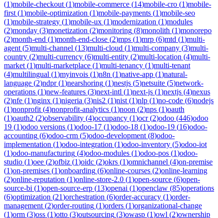
(
1
)
mobile-checkout
(
1
)
mobile-commerce
(
14
)
mobile-cro
(
1
)
mobile-
first
(
1
)
mobile-optimization
(
1
)
mobile-payments
(
1
)
mobile-seo
(
1
)
mobile-strategy
(
1
)
mobile-ux
(
1
)
modernization
(
1
)
modules
(
2
)
monday
(
3
)
monetization
(
2
)
monitoring
(
8
)
monolith
(
1
)
monorepo
(
2
)
month-end
(
1
)
month-end-close
(
2
)
mps
(
1
)
mrp
(
6
)
mtd
(
1
)
multi-
agent
(
5
)
multi-channel
(
13
)
multi-cloud
(
1
)
multi-company
(
3
)
multi-
country
(
2
)
multi-currency
(
6
)
multi-entity
(
2
)
multi-location
(
4
)
multi-
market
(
1
)
multi-marketplace
(
1
)
multi-tenancy
(
1
)
multi-tenant
(
4
)
multilingual
(
1
)
myinvois
(
1
)
n8n
(
1
)
native-app
(
1
)
natural-
language
(
2
)
ndpr
(
1
)
nearshoring
(
1
)
nestjs
(
5
)
netsuite
(
5
)
network-
operations
(
1
)
new-features
(
3
)
next-intl
(
1
)
next-js
(
1
)
nextjs
(
4
)
nexus
(
2
)
nfe
(
1
)
nginx
(
1
)
nigeria
(
3
)
nis2
(
1
)
nist
(
1
)
nlp
(
1
)
no-code
(
6
)
nodejs
(
1
)
nonprofit
(
4
)
nonprofit-analytics
(
1
)
noon
(
2
)
nps
(
1
)
oauth
(
1
)
oauth2
(
2
)
observability
(
4
)
occupancy
(
1
)
ocr
(
2
)
odoo
(
446
)
odoo
19
(
1
)
odoo versions
(
1
)
odoo-17
(
1
)
odoo-18
(
1
)
odoo-19
(
16
)
odoo-
accounting
(
6
)
odoo-crm
(
5
)
odoo-development
(
8
)
odoo-
implementation
(
1
)
odoo-integration
(
1
)
odoo-inventory
(
5
)
odoo-iot
(
1
)
odoo-manufacturing
(
4
)
odoo-modules
(
1
)
odoo-pos
(
1
)
odoo-
studio
(
1
)
oee
(
2
)
ofbiz
(
1
)
oidc
(
2
)
okrs
(
1
)
omnichannel
(
4
)
on-premise
(
1
)
on-premises
(
1
)
onboarding
(
6
)
online-courses
(
2
)
online-learning
(
2
)
online-reputation
(
1
)
online-store-2.0
(
1
)
open-source
(
6
)
open-
source-bi
(
1
)
open-source-erp
(
13
)
openai
(
1
)
openclaw
(
85
)
operations
(
6
)
optimization
(
21
)
orchestration
(
6
)
order-accuracy
(
1
)
order-
management
(
2
)
order-routing
(
1
)
orders
(
1
)
organizational-change
(
1
)
orm
(
3
)
oss
(
1
)
otto
(
3
)
outsourcing
(
3
)
owasp
(
1
)
owl
(
2
)
ownership