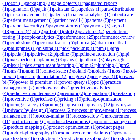
(
1
)
ozon
(
1
)
packaging
(
2
)
page-objects
(
1
)
paginated-reports
(
1
)
pagination
(
1
)
pajak
(
1
)
pakistan
(
2
)
paperless
(
1
)
parts-distribution
(
1
)
parts-management
(
1
)
patents
(
1
)
patient-analytics
(
1
)
patient-care
(
2
)
patient-management
(
1
)
patient-recall
(
1
)
patterns
(
5
)
payment
(
1
)
payment-security
(
2
)
payment-terms
(
1
)
payments
(
5
)
payroll
(
18
)
pci-dss
(
4
)
pdf
(
2
)
pdfkit
(
1
)
pdpl
(
2
)
peachtree
(
2
)
penetration-
testing
(
1
)
people-analytics
(
2
)
performance
(
25
)
performance-review
(
1
)
permissions
(
1
)
personalization
(
5
)
pharma
(
4
)
pharmaceutical
(
2
)
philippines
(
1
)
phishing
(
1
)
pick-pack-ship
(
1
)
pim
(
1
)
pipa
(
1
)
pipeda
(
1
)
pipedrive
(
2
)
pipeline
(
9
)
pipeline-automation
(
1
)
pipl
(
1
)
pixel-perfect
(
1
)
planning
(
9
)
plans
(
1
)
platform
(
3
)
playwright
(
2
)
plex
(
1
)
plex-smart-manufacturing
(
1
)
plm
(
2
)
plumbing
(
1
)
pm2
(
1
)
pms
(
1
)
pnpm
(
1
)
point-of-sale
(
3
)
poland
(
3
)
polaris
(
1
)
pos
(
9
)
post-
brexit
(
1
)
post-implementation
(
2
)
postgres
(
2
)
postgresql
(
10
)
power-
bi
(
79
)
power-bi-premium
(
1
)
power-query
(
1
)
ppc
(
1
)
practice-
management
(
2
)
precious-metals
(
1
)
predictive-analytics
(
4
)
predictive-maintenance
(
2
)
premium
(
2
)
preparation
(
1
)
prestashop
(
1
)
preventive
(
1
)
pricelists
(
1
)
pricing
(
19
)
pricing-optimization
(
1
)
pricing-strategy
(
3
)
printing
(
1
)
prisma
(
1
)
privacy
(
12
)
privacy-act
(
1
)
privacy-by-design
(
1
)
process
(
2
)
process-improvement
(
1
)
process-
management
(
1
)
process-mining
(
1
)
process-safety
(
1
)
procurement
(
11
)
product-costing
(
1
)
product-descriptions
(
1
)
product-management
(
2
)
product-mapping
(
1
)
product-optimization
(
1
)
product-pages
(
1
)
product-photography
(
1
)
product-recommendations
(
1
)
product-
visualization
(
1
)
production
(
7
)
production-dashboards
(
1
)
production-