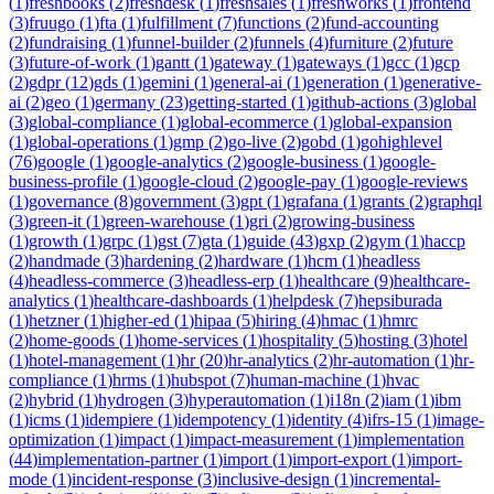
(
1
)
freshbooks
(
2
)
freshdesk
(
1
)
freshsales
(
1
)
freshworks
(
1
)
frontend
(
3
)
fruugo
(
1
)
fta
(
1
)
fulfillment
(
7
)
functions
(
2
)
fund-accounting
(
2
)
fundraising
(
1
)
funnel-builder
(
2
)
funnels
(
4
)
furniture
(
2
)
future
(
3
)
future-of-work
(
1
)
gantt
(
1
)
gateway
(
1
)
gateways
(
1
)
gcc
(
1
)
gcp
(
2
)
gdpr
(
12
)
gds
(
1
)
gemini
(
1
)
general-ai
(
1
)
generation
(
1
)
generative-
ai
(
2
)
geo
(
1
)
germany
(
23
)
getting-started
(
1
)
github-actions
(
3
)
global
(
3
)
global-compliance
(
1
)
global-ecommerce
(
1
)
global-expansion
(
1
)
global-operations
(
1
)
gmp
(
2
)
go-live
(
2
)
gobd
(
1
)
gohighlevel
(
76
)
google
(
1
)
google-analytics
(
2
)
google-business
(
1
)
google-
business-profile
(
1
)
google-cloud
(
2
)
google-pay
(
1
)
google-reviews
(
1
)
governance
(
8
)
government
(
3
)
gpt
(
1
)
grafana
(
1
)
grants
(
2
)
graphql
(
3
)
green-it
(
1
)
green-warehouse
(
1
)
gri
(
2
)
growing-business
(
1
)
growth
(
1
)
grpc
(
1
)
gst
(
7
)
gta
(
1
)
guide
(
43
)
gxp
(
2
)
gym
(
1
)
haccp
(
2
)
handmade
(
3
)
hardening
(
2
)
hardware
(
1
)
hcm
(
1
)
headless
(
4
)
headless-commerce
(
3
)
headless-erp
(
1
)
healthcare
(
9
)
healthcare-
analytics
(
1
)
healthcare-dashboards
(
1
)
helpdesk
(
7
)
hepsiburada
(
1
)
hetzner
(
1
)
higher-ed
(
1
)
hipaa
(
5
)
hiring
(
4
)
hmac
(
1
)
hmrc
(
2
)
home-goods
(
1
)
home-services
(
1
)
hospitality
(
5
)
hosting
(
3
)
hotel
(
1
)
hotel-management
(
1
)
hr
(
20
)
hr-analytics
(
2
)
hr-automation
(
1
)
hr-
compliance
(
1
)
hrms
(
1
)
hubspot
(
7
)
human-machine
(
1
)
hvac
(
2
)
hybrid
(
1
)
hydrogen
(
3
)
hyperautomation
(
1
)
i18n
(
2
)
iam
(
1
)
ibm
(
1
)
icms
(
1
)
idempiere
(
1
)
idempotency
(
1
)
identity
(
4
)
ifrs-15
(
1
)
image-
optimization
(
1
)
impact
(
1
)
impact-measurement
(
1
)
implementation
(
44
)
implementation-partner
(
1
)
import
(
1
)
import-export
(
1
)
import-
mode
(
1
)
incident-response
(
3
)
inclusive-design
(
1
)
incremental-