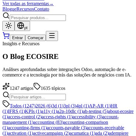
Ver todas as ferramentas
→
Blogue
Recursos
Contato
pt
Entrar
Começar
Insights e Recursos
O Blog ECOSIRE
Análises aprofundadas sobre integrações Odoo, automação de e-
commerce e a tecnologia por trás das soluções de negócios com IA.
1247
artigos
1635
tópicos
Todos (1247)
2026
(
6
)
3d
(
1
)
3pl
(
3
)
4pl
(
1
)
AP-AR
(
1
)
HR
(
1
)
IFRS
(
1
)
KPIs
(
1
)
a11y
(
1
)
a2p-10dlc
(
1
)
ab-testing
(
5
)
about-ecosire
(
1
)
access-control
(
2
)
access-rights
(
1
)
accessibility
(
3
)
account-
management
(
1
)
accounting
(
83
)
accounting-comparison
(
1
)
accounting-firms
(
1
)
accounts-payable
(
3
)
accounts-receivable
(
1
)
activation
(
1
)
activecampaign
(
2
)
acumatica
(
1
)
ada
(
2
)
adempiere