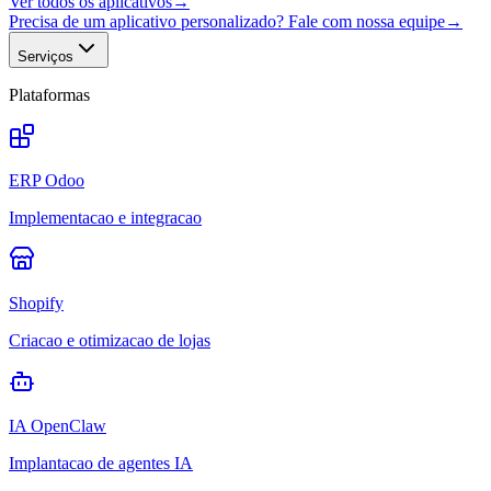
Ver todos os aplicativos
→
Precisa de um aplicativo personalizado? Fale com nossa equipe
→
Serviços
Plataformas
ERP Odoo
Implementacao e integracao
Shopify
Criacao e otimizacao de lojas
IA OpenClaw
Implantacao de agentes IA