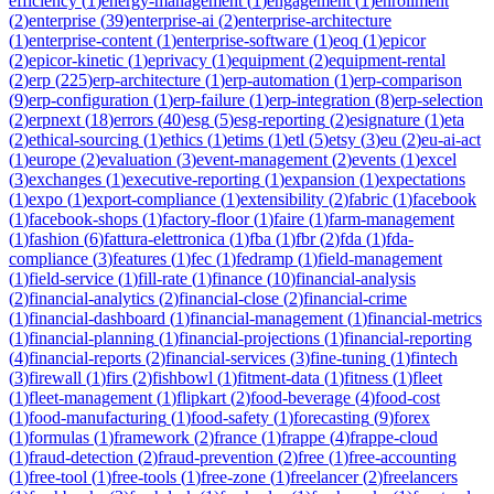
efficiency
(
1
)
energy-management
(
1
)
engagement
(
1
)
enrollment
(
2
)
enterprise
(
39
)
enterprise-ai
(
2
)
enterprise-architecture
(
1
)
enterprise-content
(
1
)
enterprise-software
(
1
)
eoq
(
1
)
epicor
(
2
)
epicor-kinetic
(
1
)
eprivacy
(
1
)
equipment
(
2
)
equipment-rental
(
2
)
erp
(
225
)
erp-architecture
(
1
)
erp-automation
(
1
)
erp-comparison
(
9
)
erp-configuration
(
1
)
erp-failure
(
1
)
erp-integration
(
8
)
erp-selection
(
2
)
erpnext
(
18
)
errors
(
40
)
esg
(
5
)
esg-reporting
(
2
)
esignature
(
1
)
eta
(
2
)
ethical-sourcing
(
1
)
ethics
(
1
)
etims
(
1
)
etl
(
5
)
etsy
(
3
)
eu
(
2
)
eu-ai-act
(
1
)
europe
(
2
)
evaluation
(
3
)
event-management
(
2
)
events
(
1
)
excel
(
3
)
exchanges
(
1
)
executive-reporting
(
1
)
expansion
(
1
)
expectations
(
1
)
expo
(
1
)
export-compliance
(
1
)
extensibility
(
2
)
fabric
(
1
)
facebook
(
1
)
facebook-shops
(
1
)
factory-floor
(
1
)
faire
(
1
)
farm-management
(
1
)
fashion
(
6
)
fattura-elettronica
(
1
)
fba
(
1
)
fbr
(
2
)
fda
(
1
)
fda-
compliance
(
3
)
features
(
1
)
fec
(
1
)
fedramp
(
1
)
field-management
(
1
)
field-service
(
1
)
fill-rate
(
1
)
finance
(
10
)
financial-analysis
(
2
)
financial-analytics
(
2
)
financial-close
(
2
)
financial-crime
(
1
)
financial-dashboard
(
1
)
financial-management
(
1
)
financial-metrics
(
1
)
financial-planning
(
1
)
financial-projections
(
1
)
financial-reporting
(
4
)
financial-reports
(
2
)
financial-services
(
3
)
fine-tuning
(
1
)
fintech
(
3
)
firewall
(
1
)
firs
(
2
)
fishbowl
(
1
)
fitment-data
(
1
)
fitness
(
1
)
fleet
(
1
)
fleet-management
(
1
)
flipkart
(
2
)
food-beverage
(
4
)
food-cost
(
1
)
food-manufacturing
(
1
)
food-safety
(
1
)
forecasting
(
9
)
forex
(
1
)
formulas
(
1
)
framework
(
2
)
france
(
1
)
frappe
(
4
)
frappe-cloud
(
1
)
fraud-detection
(
2
)
fraud-prevention
(
2
)
free
(
1
)
free-accounting
(
1
)
free-tool
(
1
)
free-tools
(
1
)
free-zone
(
1
)
freelancer
(
2
)
freelancers