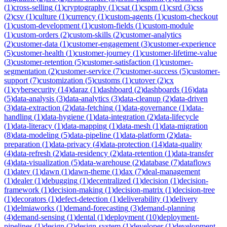
(
1
)
cross-selling
(
1
)
cryptography
(
1
)
csat
(
1
)
cspm
(
1
)
csrd
(
3
)
css
(
2
)
csv
(
1
)
culture
(
1
)
currency
(
1
)
custom-agents
(
1
)
custom-checkout
(
1
)
custom-development
(
1
)
custom-fields
(
1
)
custom-module
(
1
)
custom-orders
(
2
)
custom-skills
(
2
)
customer-analytics
(
2
)
customer-data
(
1
)
customer-engagement
(
3
)
customer-experience
(
5
)
customer-health
(
1
)
customer-journey
(
1
)
customer-lifetime-value
(
3
)
customer-retention
(
5
)
customer-satisfaction
(
1
)
customer-
segmentation
(
2
)
customer-service
(
7
)
customer-success
(
5
)
customer-
support
(
7
)
customization
(
5
)
customs
(
1
)
cutover
(
2
)
cx
(
1
)
cybersecurity
(
14
)
daraz
(
1
)
dashboard
(
2
)
dashboards
(
16
)
data
(
5
)
data-analysis
(
3
)
data-analytics
(
3
)
data-cleanup
(
2
)
data-driven
(
3
)
data-extraction
(
2
)
data-fetching
(
1
)
data-governance
(
1
)
data-
handling
(
1
)
data-hygiene
(
1
)
data-integration
(
2
)
data-lifecycle
(
1
)
data-literacy
(
1
)
data-mapping
(
1
)
data-mesh
(
1
)
data-migration
(
8
)
data-modeling
(
5
)
data-pipeline
(
1
)
data-platform
(
2
)
data-
preparation
(
1
)
data-privacy
(
4
)
data-protection
(
14
)
data-quality
(
4
)
data-refresh
(
2
)
data-residency
(
2
)
data-retention
(
1
)
data-transfer
(
4
)
data-visualization
(
5
)
data-warehouse
(
2
)
database
(
7
)
dataflows
(
1
)
datev
(
1
)
dawn
(
1
)
dawn-theme
(
1
)
dax
(
7
)
deal-management
(
1
)
dealer
(
1
)
debugging
(
1
)
decentralized
(
1
)
decision
(
1
)
decision-
framework
(
1
)
decision-making
(
1
)
decision-matrix
(
1
)
decision-tree
(
1
)
decorators
(
1
)
defect-detection
(
1
)
deliverability
(
1
)
delivery
(
1
)
delmiaworks
(
1
)
demand-forecasting
(
3
)
demand-planning
(
4
)
demand-sensing
(
1
)
dental
(
1
)
deployment
(
10
)
deployment-
pipelines
(
1
)
design
(
2
)
design-system
(
1
)
developer
(
1
)
development