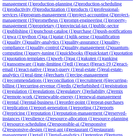
management
(
1
)
production-planning
(
2
)
production-scheduling
(
1
)
productivity
(
9
)
productization
(
1
)
products
(
1
)
professional-
services
(
4
)
program-management
(
1
)
project-accounting
(
2
)
project-
management
(
19
)
prometheus
(
1
)
prompt-engineering
(
1
)
property-
management
(
5
)
proprietary
(
1
)
provincial-tax
(
1
)
public-sector
(
1
)
publishing
(
1
)
punchout-catalog
(
1
)
purchase
(
3
)
push-notifications
(
1
)
pwa
(
1
)
python
(
5
)
qa
(
1
)
qatar
(
1
)
qlik-sense
(
1
)
qualification
(
1
)
quality
(
3
)
quality-analytics
(
1
)
quality-assurance
(
1
)
quality-
compliance
(
1
)
quality-control
(
2
)
quality-management
(
2
)
quantum-
computing
(
1
)
query-tuning
(
1
)
quickbooks
(
8
)
quickstart
(
1
)
quotation
(
1
)
quotation-templates
(
1
)
qweb
(
3
)
rag
(
1
)
rakuten
(
1
)
ranking
(
1
)
ransomware
(
1
)
rate-limiting
(
3
)
rdl
(
1
)
react
(
8
)
react-19
(
2
)
react-
email
(
1
)
react-native
(
1
)
react-query
(
1
)
real-estate
(
5
)
real-estate-
analytics
(
1
)
real-time
(
4
)
recharts
(
1
)
recipe-management
(
1
)
recommendations
(
1
)
reconciliation
(
1
)
recruitment
(
6
)
recurring-
billing
(
1
)
recurring-revenue
(
5
)
redis
(
2
)
refurbished
(
1
)
registration
(
1
)
regulation
(
1
)
regulations
(
2
)
regulatory
(
3
)
reliability
(
2
)
remix
(
2
)
remote-work
(
2
)
renewable-energy
(
1
)
renewal-management
(
1
)
rental
(
3
)
rental-business
(
1
)
reorder-point
(
1
)
repeat-purchases
(
1
)
replication
(
1
)
report-generation
(
1
)
reporting
(
12
)
reports
(
3
)
repricing
(
1
)
reputation
(
1
)
reputation-management
(
2
)
reserved-
instances
(
1
)
resilience
(
2
)
resource-allocation
(
1
)
resource-planning
(
1
)
resource-scheduling
(
2
)
responsible-ai
(
2
)
responsive
(
2
)
responsive-design
(
1
)
rest-api
(
4
)
restaurant
(
5
)
restaurant-
management
(
1
)
retail
(
13
)
retail-analytics
(
1
)
retention
(
9
)
returns