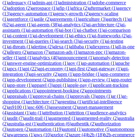
(
1
)
adequacy
(
1
)
admin-api
(
1
)
administration
(
1
)
adobe-commerce
(
2
)
adoption
(
2
)
aerospace
(
1
)
afip
(
1
)
africa
(
2
)
aftermarket
(
1
)
agency
(
13
)
agency-automation
(
1
)
agency-growth
(
2
)
agency-scaling
(
1
)
agentforce
(
1
)
agile
(
2
)
agreements
(
1
)
agriculture
(
3
)
agritech
(
1
)
ai
(
62
)
ai-agent
(
1
)
ai-agents
(
38
)
ai-analytics
(
2
)
ai-architecture
(
2
)
ai-
assistants
(
1
)
ai-automation
(
6
)
ai-bot
(
1
)
ai-chatbot
(
1
)
ai-comparison
(
1
)
ai-content
(
1
)
ai-development
(
1
)
ai-ethics
(
1
)
ai-frameworks
(
2
)
ai-
investment
(
1
)
ai-queries
(
1
)
ai-search
(
3
)
ai-security
(
1
)
ai-testing
(
1
)
ai-threats
(
1
)
alerting
(
2
)
alexa
(
1
)
alibaba
(
1
)
aliexpress
(
1
)
all-in-one
(
2
)
allegro
(
2
)
amazon
(
7
)
amazon-ads
(
1
)
amazon-ppc
(
1
)
amazon-
seller
(
1
)
aml
(
1
)
analytics
(
40
)
announcement
(
1
)
anomaly-detection
(
1
)
answer-engine-optimization
(
1
)
aov
(
1
)
ap-automation
(
1
)
apache
(
1
)
apcs
(
1
)
api
(
22
)
api-economy
(
1
)
api-first
(
2
)
api-gateway
(
1
)
api-
integration
(
3
)
api-security
(
2
)
apm
(
1
)
app-bridge
(
1
)
app-commerce
(
1
)
app-development
(
2
)
app-publishing
(
1
)
app-review
(
1
)
app-router
(
1
)
app-store
(
1
)
apparel
(
3
)
appi
(
1
)
apple-pay
(
1
)
applicant-tracking
(
1
)
applications
(
1
)
appointment-booking
(
2
)
appointments
(
1
)
appraisals
(
1
)
approval-chains
(
1
)
approvals
(
3
)
apps
(
1
)
ar
(
1
)
ar-
shopping
(
1
)
architecture
(
17
)
argentina
(
1
)
artificial-intelligence
(
2
)
as9100
(
1
)
asc-606
(
3
)
assessment
(
2
)
asset-management
(
4
)
assistant
(
1
)
ato
(
1
)
attribution
(
1
)
attrition
(
1
)
audience-analytics
(
1
)
audit
(
7
)
audit-trail
(
1
)
augmented
(
1
)
augmented-reality
(
2
)
australia
(
2
)
australia-gst
(
1
)
authentication
(
6
)
authentik
(
2
)
authorization
(
3
)
autogen
(
2
)
automation
(
119
)
automl
(
1
)
automotive
(
5
)
autonomous
(
2
)
awareness
(
1
)
aws
(
10
)
axelor
(
2
)
azure
(
4
)
b2b
(
18
)
b2b-ecommerce