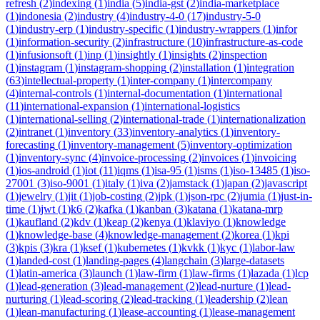
refresh
(
2
)
indexing
(
1
)
india
(
5
)
india-gst
(
2
)
india-marketplace
(
1
)
indonesia
(
2
)
industry
(
4
)
industry-4-0
(
17
)
industry-5-0
(
1
)
industry-erp
(
1
)
industry-specific
(
1
)
industry-wrappers
(
1
)
infor
(
1
)
information-security
(
2
)
infrastructure
(
10
)
infrastructure-as-code
(
1
)
infusionsoft
(
1
)
inp
(
1
)
insightly
(
1
)
insights
(
2
)
inspection
(
1
)
instagram
(
1
)
instagram-shopping
(
2
)
installation
(
1
)
integration
(
63
)
intellectual-property
(
1
)
inter-company
(
1
)
intercompany
(
4
)
internal-controls
(
1
)
internal-documentation
(
1
)
international
(
11
)
international-expansion
(
1
)
international-logistics
(
1
)
international-selling
(
2
)
international-trade
(
1
)
internationalization
(
2
)
intranet
(
1
)
inventory
(
33
)
inventory-analytics
(
1
)
inventory-
forecasting
(
1
)
inventory-management
(
5
)
inventory-optimization
(
1
)
inventory-sync
(
4
)
invoice-processing
(
2
)
invoices
(
1
)
invoicing
(
1
)
ios-android
(
1
)
iot
(
11
)
iqms
(
1
)
isa-95
(
1
)
isms
(
1
)
iso-13485
(
1
)
iso-
27001
(
3
)
iso-9001
(
1
)
italy
(
1
)
iva
(
2
)
jamstack
(
1
)
japan
(
2
)
javascript
(
1
)
jewelry
(
1
)
jit
(
1
)
job-costing
(
2
)
jpk
(
1
)
json-rpc
(
2
)
jumia
(
1
)
just-in-
time
(
1
)
jwt
(
1
)
k6
(
2
)
kafka
(
1
)
kanban
(
3
)
katana
(
1
)
katana-mrp
(
1
)
kaufland
(
2
)
kdv
(
1
)
keap
(
2
)
kenya
(
1
)
klaviyo
(
1
)
knowledge
(
1
)
knowledge-base
(
4
)
knowledge-management
(
2
)
korea
(
1
)
kpi
(
3
)
kpis
(
3
)
kra
(
1
)
ksef
(
1
)
kubernetes
(
1
)
kvkk
(
1
)
kyc
(
1
)
labor-law
(
1
)
landed-cost
(
1
)
landing-pages
(
4
)
langchain
(
3
)
large-datasets
(
1
)
latin-america
(
3
)
launch
(
1
)
law-firm
(
1
)
law-firms
(
1
)
lazada
(
1
)
lcp
(
1
)
lead-generation
(
3
)
lead-management
(
2
)
lead-nurture
(
1
)
lead-
nurturing
(
1
)
lead-scoring
(
2
)
lead-tracking
(
1
)
leadership
(
2
)
lean
(
1
)
lean-manufacturing
(
1
)
lease-accounting
(
1
)
lease-management