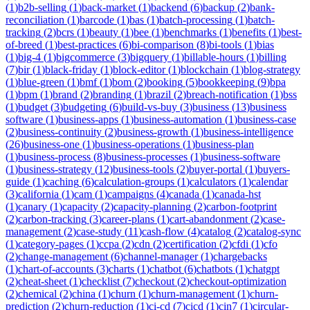
(
1
)
b2b-selling
(
1
)
back-market
(
1
)
backend
(
6
)
backup
(
2
)
bank-
reconciliation
(
1
)
barcode
(
1
)
bas
(
1
)
batch-processing
(
1
)
batch-
tracking
(
2
)
bcrs
(
1
)
beauty
(
1
)
bee
(
1
)
benchmarks
(
1
)
benefits
(
1
)
best-
of-breed
(
1
)
best-practices
(
6
)
bi-comparison
(
8
)
bi-tools
(
1
)
bias
(
1
)
big-4
(
1
)
bigcommerce
(
3
)
bigquery
(
1
)
billable-hours
(
1
)
billing
(
7
)
bir
(
1
)
black-friday
(
1
)
block-editor
(
1
)
blockchain
(
1
)
blog-strategy
(
1
)
blue-green
(
1
)
bmf
(
1
)
bom
(
2
)
booking
(
5
)
bookkeeping
(
9
)
bpa
(
1
)
bpm
(
1
)
brand
(
2
)
branding
(
1
)
brazil
(
2
)
breach-notification
(
1
)
bss
(
1
)
budget
(
3
)
budgeting
(
6
)
build-vs-buy
(
3
)
business
(
13
)
business
software
(
1
)
business-apps
(
1
)
business-automation
(
1
)
business-case
(
2
)
business-continuity
(
2
)
business-growth
(
1
)
business-intelligence
(
26
)
business-one
(
1
)
business-operations
(
1
)
business-plan
(
1
)
business-process
(
8
)
business-processes
(
1
)
business-software
(
1
)
business-strategy
(
12
)
business-tools
(
2
)
buyer-portal
(
1
)
buyers-
guide
(
1
)
caching
(
6
)
calculation-groups
(
1
)
calculators
(
1
)
calendar
(
3
)
california
(
1
)
cam
(
1
)
campaigns
(
4
)
canada
(
1
)
canada-hst
(
1
)
canary
(
1
)
capacity
(
2
)
capacity-planning
(
2
)
carbon-footprint
(
2
)
carbon-tracking
(
3
)
career-plans
(
1
)
cart-abandonment
(
2
)
case-
management
(
2
)
case-study
(
11
)
cash-flow
(
4
)
catalog
(
2
)
catalog-sync
(
1
)
category-pages
(
1
)
ccpa
(
2
)
cdn
(
2
)
certification
(
2
)
cfdi
(
1
)
cfo
(
2
)
change-management
(
6
)
channel-manager
(
1
)
chargebacks
(
1
)
chart-of-accounts
(
3
)
charts
(
1
)
chatbot
(
6
)
chatbots
(
1
)
chatgpt
(
2
)
cheat-sheet
(
1
)
checklist
(
7
)
checkout
(
2
)
checkout-optimization
(
2
)
chemical
(
2
)
china
(
1
)
churn
(
1
)
churn-management
(
1
)
churn-
prediction
(
2
)
churn-reduction
(
1
)
ci-cd
(
7
)
cicd
(
1
)
cin7
(
1
)
circular-