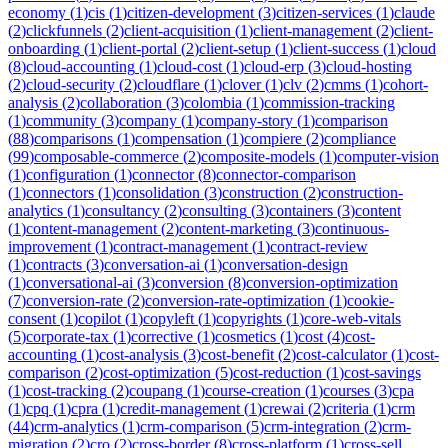
economy
(
1
)
cis
(
1
)
citizen-development
(
3
)
citizen-services
(
1
)
claude
(
2
)
clickfunnels
(
2
)
client-acquisition
(
1
)
client-management
(
2
)
client-
onboarding
(
1
)
client-portal
(
2
)
client-setup
(
1
)
client-success
(
1
)
cloud
(
8
)
cloud-accounting
(
1
)
cloud-cost
(
1
)
cloud-erp
(
3
)
cloud-hosting
(
2
)
cloud-security
(
2
)
cloudflare
(
1
)
clover
(
1
)
clv
(
2
)
cmms
(
1
)
cohort-
analysis
(
2
)
collaboration
(
3
)
colombia
(
1
)
commission-tracking
(
1
)
community
(
3
)
company
(
1
)
company-story
(
1
)
comparison
(
88
)
comparisons
(
1
)
compensation
(
1
)
compiere
(
2
)
compliance
(
99
)
composable-commerce
(
2
)
composite-models
(
1
)
computer-vision
(
1
)
configuration
(
1
)
connector
(
8
)
connector-comparison
(
1
)
connectors
(
1
)
consolidation
(
3
)
construction
(
2
)
construction-
analytics
(
1
)
consultancy
(
2
)
consulting
(
3
)
containers
(
3
)
content
(
1
)
content-management
(
2
)
content-marketing
(
3
)
continuous-
improvement
(
1
)
contract-management
(
1
)
contract-review
(
1
)
contracts
(
3
)
conversation-ai
(
1
)
conversation-design
(
1
)
conversational-ai
(
3
)
conversion
(
8
)
conversion-optimization
(
7
)
conversion-rate
(
2
)
conversion-rate-optimization
(
1
)
cookie-
consent
(
1
)
copilot
(
1
)
copyleft
(
1
)
copyrights
(
1
)
core-web-vitals
(
5
)
corporate-tax
(
1
)
corrective
(
1
)
cosmetics
(
1
)
cost
(
4
)
cost-
accounting
(
1
)
cost-analysis
(
3
)
cost-benefit
(
2
)
cost-calculator
(
1
)
cost-
comparison
(
2
)
cost-optimization
(
5
)
cost-reduction
(
1
)
cost-savings
(
1
)
cost-tracking
(
2
)
coupang
(
1
)
course-creation
(
1
)
courses
(
3
)
cpa
(
1
)
cpq
(
1
)
cpra
(
1
)
credit-management
(
1
)
crewai
(
2
)
criteria
(
1
)
crm
(
44
)
crm-analytics
(
1
)
crm-comparison
(
5
)
crm-integration
(
2
)
crm-
migration
(
2
)
cro
(
2
)
cross-border
(
8
)
cross-platform
(
1
)
cross-sell