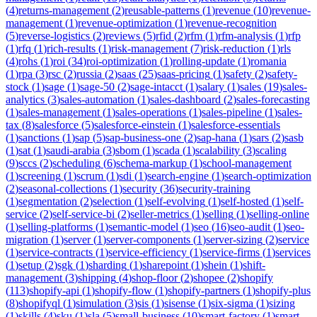
(
4
)
returns-management
(
2
)
reusable-patterns
(
1
)
revenue
(
10
)
revenue-
management
(
1
)
revenue-optimization
(
1
)
revenue-recognition
(
5
)
reverse-logistics
(
2
)
reviews
(
5
)
rfid
(
2
)
rfm
(
1
)
rfm-analysis
(
1
)
rfp
(
1
)
rfq
(
1
)
rich-results
(
1
)
risk-management
(
7
)
risk-reduction
(
1
)
rls
(
4
)
rohs
(
1
)
roi
(
34
)
roi-optimization
(
1
)
rolling-update
(
1
)
romania
(
1
)
rpa
(
3
)
rsc
(
2
)
russia
(
2
)
saas
(
25
)
saas-pricing
(
1
)
safety
(
2
)
safety-
stock
(
1
)
sage
(
1
)
sage-50
(
2
)
sage-intacct
(
1
)
salary
(
1
)
sales
(
19
)
sales-
analytics
(
3
)
sales-automation
(
1
)
sales-dashboard
(
2
)
sales-forecasting
(
1
)
sales-management
(
1
)
sales-operations
(
1
)
sales-pipeline
(
1
)
sales-
tax
(
8
)
salesforce
(
5
)
salesforce-einstein
(
1
)
salesforce-essentials
(
1
)
sanctions
(
1
)
sap
(
5
)
sap-business-one
(
2
)
sap-hana
(
1
)
sars
(
2
)
sasb
(
1
)
sat
(
1
)
saudi-arabia
(
3
)
sbom
(
1
)
scada
(
1
)
scalability
(
3
)
scaling
(
9
)
sccs
(
2
)
scheduling
(
6
)
schema-markup
(
1
)
school-management
(
1
)
screening
(
1
)
scrum
(
1
)
sdi
(
1
)
search-engine
(
1
)
search-optimization
(
2
)
seasonal-collections
(
1
)
security
(
36
)
security-training
(
1
)
segmentation
(
2
)
selection
(
1
)
self-evolving
(
1
)
self-hosted
(
1
)
self-
service
(
2
)
self-service-bi
(
2
)
seller-metrics
(
1
)
selling
(
1
)
selling-online
(
1
)
selling-platforms
(
1
)
semantic-model
(
1
)
seo
(
16
)
seo-audit
(
1
)
seo-
migration
(
1
)
server
(
1
)
server-components
(
1
)
server-sizing
(
2
)
service
(
1
)
service-contracts
(
1
)
service-efficiency
(
1
)
service-firms
(
1
)
services
(
1
)
setup
(
2
)
sgk
(
1
)
sharding
(
1
)
sharepoint
(
1
)
shein
(
1
)
shift-
management
(
3
)
shipping
(
4
)
shop-floor
(
2
)
shopee
(
2
)
shopify
(
113
)
shopify-api
(
1
)
shopify-flow
(
1
)
shopify-partners
(
1
)
shopify-plus
(
8
)
shopifyql
(
1
)
simulation
(
3
)
sis
(
1
)
sisense
(
1
)
six-sigma
(
1
)
sizing
(
1
)
skills
(
4
)
sku
(
1
)
sla
(
5
)
small-business
(
10
)
smart-factory
(
1
)
smart-