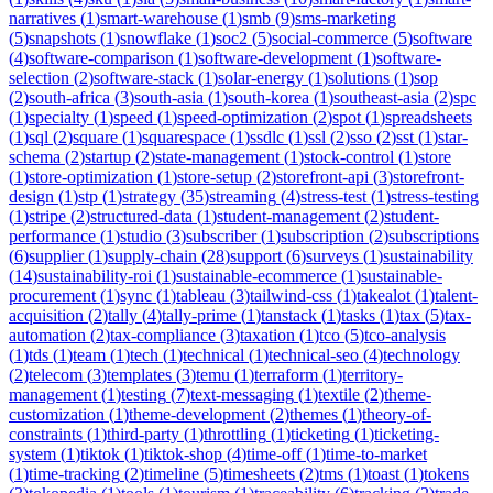
narratives
(
1
)
smart-warehouse
(
1
)
smb
(
9
)
sms-marketing
(
5
)
snapshots
(
1
)
snowflake
(
1
)
soc2
(
5
)
social-commerce
(
5
)
software
(
4
)
software-comparison
(
1
)
software-development
(
1
)
software-
selection
(
2
)
software-stack
(
1
)
solar-energy
(
1
)
solutions
(
1
)
sop
(
2
)
south-africa
(
3
)
south-asia
(
1
)
south-korea
(
1
)
southeast-asia
(
2
)
spc
(
1
)
specialty
(
1
)
speed
(
1
)
speed-optimization
(
2
)
spot
(
1
)
spreadsheets
(
1
)
sql
(
2
)
square
(
1
)
squarespace
(
1
)
ssdlc
(
1
)
ssl
(
2
)
sso
(
2
)
sst
(
1
)
star-
schema
(
2
)
startup
(
2
)
state-management
(
1
)
stock-control
(
1
)
store
(
1
)
store-optimization
(
1
)
store-setup
(
2
)
storefront-api
(
3
)
storefront-
design
(
1
)
stp
(
1
)
strategy
(
35
)
streaming
(
4
)
stress-test
(
1
)
stress-testing
(
1
)
stripe
(
2
)
structured-data
(
1
)
student-management
(
2
)
student-
performance
(
1
)
studio
(
3
)
subscriber
(
1
)
subscription
(
2
)
subscriptions
(
6
)
supplier
(
1
)
supply-chain
(
28
)
support
(
6
)
surveys
(
1
)
sustainability
(
14
)
sustainability-roi
(
1
)
sustainable-ecommerce
(
1
)
sustainable-
procurement
(
1
)
sync
(
1
)
tableau
(
3
)
tailwind-css
(
1
)
takealot
(
1
)
talent-
acquisition
(
2
)
tally
(
4
)
tally-prime
(
1
)
tanstack
(
1
)
tasks
(
1
)
tax
(
5
)
tax-
automation
(
2
)
tax-compliance
(
3
)
taxation
(
1
)
tco
(
5
)
tco-analysis
(
1
)
tds
(
1
)
team
(
1
)
tech
(
1
)
technical
(
1
)
technical-seo
(
4
)
technology
(
2
)
telecom
(
3
)
templates
(
3
)
temu
(
1
)
terraform
(
1
)
territory-
management
(
1
)
testing
(
7
)
text-messaging
(
1
)
textile
(
2
)
theme-
customization
(
1
)
theme-development
(
2
)
themes
(
1
)
theory-of-
constraints
(
1
)
third-party
(
1
)
throttling
(
1
)
ticketing
(
1
)
ticketing-
system
(
1
)
tiktok
(
1
)
tiktok-shop
(
4
)
time-off
(
1
)
time-to-market
(
1
)
time-tracking
(
2
)
timeline
(
5
)
timesheets
(
2
)
tms
(
1
)
toast
(
1
)
tokens