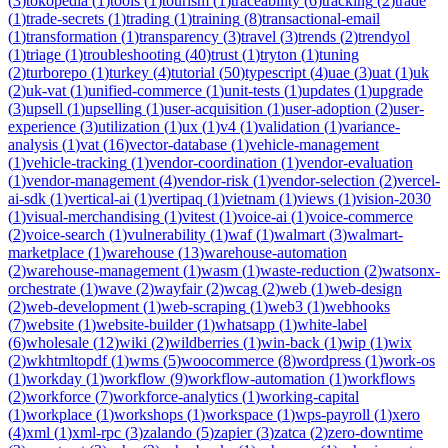
(
3
)
tokopedia
(
1
)
tools
(
1
)
tourism
(
1
)
traceability
(
6
)
tracking
(
2
)
trade
(
1
)
trade-secrets
(
1
)
trading
(
1
)
training
(
8
)
transactional-email
(
1
)
transformation
(
1
)
transparency
(
3
)
travel
(
3
)
trends
(
2
)
trendyol
(
1
)
triage
(
1
)
troubleshooting
(
40
)
trust
(
1
)
tryton
(
1
)
tuning
(
2
)
turborepo
(
1
)
turkey
(
4
)
tutorial
(
50
)
typescript
(
4
)
uae
(
3
)
uat
(
1
)
uk
(
2
)
uk-vat
(
1
)
unified-commerce
(
1
)
unit-tests
(
1
)
updates
(
1
)
upgrade
(
3
)
upsell
(
1
)
upselling
(
1
)
user-acquisition
(
1
)
user-adoption
(
2
)
user-
experience
(
3
)
utilization
(
1
)
ux
(
1
)
v4
(
1
)
validation
(
1
)
variance-
analysis
(
1
)
vat
(
16
)
vector-database
(
1
)
vehicle-management
(
1
)
vehicle-tracking
(
1
)
vendor-coordination
(
1
)
vendor-evaluation
(
1
)
vendor-management
(
4
)
vendor-risk
(
1
)
vendor-selection
(
2
)
vercel-
ai-sdk
(
1
)
vertical-ai
(
1
)
vertipaq
(
1
)
vietnam
(
1
)
views
(
1
)
vision-2030
(
1
)
visual-merchandising
(
1
)
vitest
(
1
)
voice-ai
(
1
)
voice-commerce
(
2
)
voice-search
(
1
)
vulnerability
(
1
)
waf
(
1
)
walmart
(
3
)
walmart-
marketplace
(
1
)
warehouse
(
13
)
warehouse-automation
(
2
)
warehouse-management
(
1
)
wasm
(
1
)
waste-reduction
(
2
)
watsonx-
orchestrate
(
1
)
wave
(
2
)
wayfair
(
2
)
wcag
(
2
)
web
(
1
)
web-design
(
2
)
web-development
(
1
)
web-scraping
(
1
)
web3
(
1
)
webhooks
(
7
)
website
(
1
)
website-builder
(
1
)
whatsapp
(
1
)
white-label
(
6
)
wholesale
(
12
)
wiki
(
2
)
wildberries
(
1
)
win-back
(
1
)
wip
(
1
)
wix
(
2
)
wkhtmltopdf
(
1
)
wms
(
5
)
woocommerce
(
8
)
wordpress
(
1
)
work-os
(
1
)
workday
(
1
)
workflow
(
9
)
workflow-automation
(
1
)
workflows
(
2
)
workforce
(
7
)
workforce-analytics
(
1
)
working-capital
(
1
)
workplace
(
1
)
workshops
(
1
)
workspace
(
1
)
wps-payroll
(
1
)
xero
(
4
)
xml
(
1
)
xml-rpc
(
3
)
zalando
(
5
)
zapier
(
3
)
zatca
(
2
)
zero-downtime