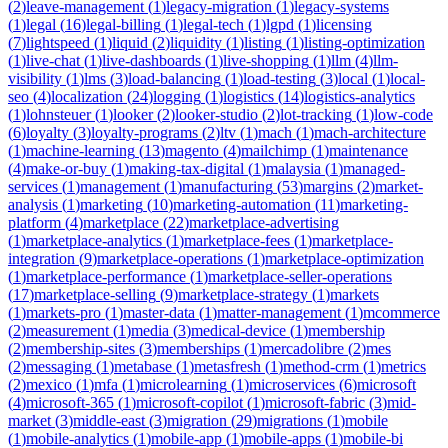
(
2
)
leave-management
(
1
)
legacy-migration
(
1
)
legacy-systems
(
1
)
legal
(
16
)
legal-billing
(
1
)
legal-tech
(
1
)
lgpd
(
1
)
licensing
(
7
)
lightspeed
(
1
)
liquid
(
2
)
liquidity
(
1
)
listing
(
1
)
listing-optimization
(
1
)
live-chat
(
1
)
live-dashboards
(
1
)
live-shopping
(
1
)
llm
(
4
)
llm-
visibility
(
1
)
lms
(
3
)
load-balancing
(
1
)
load-testing
(
3
)
local
(
1
)
local-
seo
(
4
)
localization
(
24
)
logging
(
1
)
logistics
(
14
)
logistics-analytics
(
1
)
lohnsteuer
(
1
)
looker
(
2
)
looker-studio
(
2
)
lot-tracking
(
1
)
low-code
(
6
)
loyalty
(
3
)
loyalty-programs
(
2
)
ltv
(
1
)
mach
(
1
)
mach-architecture
(
1
)
machine-learning
(
13
)
magento
(
4
)
mailchimp
(
1
)
maintenance
(
4
)
make-or-buy
(
1
)
making-tax-digital
(
1
)
malaysia
(
1
)
managed-
services
(
1
)
management
(
1
)
manufacturing
(
53
)
margins
(
2
)
market-
analysis
(
1
)
marketing
(
10
)
marketing-automation
(
11
)
marketing-
platform
(
4
)
marketplace
(
22
)
marketplace-advertising
(
1
)
marketplace-analytics
(
1
)
marketplace-fees
(
1
)
marketplace-
integration
(
9
)
marketplace-operations
(
1
)
marketplace-optimization
(
1
)
marketplace-performance
(
1
)
marketplace-seller-operations
(
17
)
marketplace-selling
(
9
)
marketplace-strategy
(
1
)
markets
(
1
)
markets-pro
(
1
)
master-data
(
1
)
matter-management
(
1
)
mcommerce
(
2
)
measurement
(
1
)
media
(
3
)
medical-device
(
1
)
membership
(
2
)
membership-sites
(
3
)
memberships
(
1
)
mercadolibre
(
2
)
mes
(
2
)
messaging
(
1
)
metabase
(
1
)
metasfresh
(
1
)
method-crm
(
1
)
metrics
(
2
)
mexico
(
1
)
mfa
(
1
)
microlearning
(
1
)
microservices
(
6
)
microsoft
(
4
)
microsoft-365
(
1
)
microsoft-copilot
(
1
)
microsoft-fabric
(
3
)
mid-
market
(
3
)
middle-east
(
3
)
migration
(
29
)
migrations
(
1
)
mobile
(
1
)
mobile-analytics
(
1
)
mobile-app
(
1
)
mobile-apps
(
1
)
mobile-bi