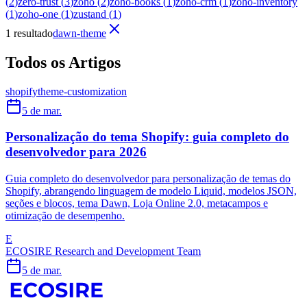
(
2
)
zero-trust
(
3
)
zoho
(
2
)
zoho-books
(
1
)
zoho-crm
(
1
)
zoho-inventory
(
1
)
zoho-one
(
1
)
zustand
(
1
)
1 resultado
dawn-theme
Todos os Artigos
shopify
theme-customization
5 de mar.
Personalização do tema Shopify: guia completo do
desenvolvedor para 2026
Guia completo do desenvolvedor para personalização de temas do
Shopify, abrangendo linguagem de modelo Liquid, modelos JSON,
seções e blocos, tema Dawn, Loja Online 2.0, metacampos e
otimização de desempenho.
E
ECOSIRE Research and Development Team
5 de mar.