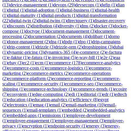
(
13
)
device-management
(
1
)
devops
(
29
)
devsecops
(
1
)
dgfip
(
1
)
dian
(
1
)
digital
(
1
)
digital-adoption
(
1
)
digital-business
(
1
)
digital-health
(
1
)
digital-maturity
(
1
)
digital-products
(
1
)
digital-transformation
(
22
)
digital-twin
(
2
)
digital-twins
(
1
)
directquery
(
1
)
disaster-recovery
(
1
)
discounts
(
2
)
distribution
(
4
)
diversity
(
1
)
dms
(
2
)
docker
(
3
)
docker-
compose
(
1
)
doctype
(
1
)
document-management
(
3
)
document-
processing
(
2
)
documentation
(
2
)
documents
(
4
)
dolibarr
(
1
)
domo
(
1
)
donor-management
(
2
)
dpa
(
1
)
dpdp
(
1
)
dpo
(
1
)
drip-campaigns
(
1
)
drip-content
(
1
)
drizzle
(
3
)
drizzle-orm
(
2
)
dropshipping
(
3
)
dubai
(
1
)
dynamic-pricing
(
3
)
dynamics-365
(
4
)
e-commerce
(
2
)
e-factura
(
1
)
e-faktur
(
1
)
e-fatura
(
1
)
e-invoicing
(
5
)
e-way-bill
(
1
)
e2e
(
2
)
eaa
(
1
)
ebay
(
3
)
ec2
(
1
)
ecm
(
1
)
ecommerce
(
178
)
ecommerce-analytics
(
3
)
ecommerce-costs
(
1
)
ecommerce-logistics
(
1
)
ecommerce-
marketing
(
2
)
ecommerce-metrics
(
2
)
ecommerce-operations
(
2
)
ecommerce-platform
(
2
)
ecommerce-reporting
(
1
)
ecommerce-
scaling
(
1
)
ecommerce-security
(
1
)
ecommerce-seo
(
3
)
ecommerce-
shipping
(
1
)
ecommerce-technology
(
1
)
ecommerce-trends
(
1
)
ecosire
(
7
)
ecosystem
(
1
)
edge-computing
(
2
)
edi
(
1
)
editorial
(
1
)
edr
(
1
)
edtech
(
1
)
education
(
4
)
education-analytics
(
1
)
efficiency
(
8
)
egypt
(
2
)
electronics
(
1
)
emag
(
1
)
email
(
2
)
email-marketing
(
10
)
email-
sequences
(
1
)
email-templates
(
1
)
embedded
(
2
)
embedded-analytics
(
5
)
embedded-apps
(
1
)
emissions
(
1
)
employee-development
(
1
)
employee-engagement
(
1
)
employee-management
(
3
)
employee-
privacy
(
1
)
encryption
(
1
)
endpoint-security
(
1
)
energy
(
3
)
energy-