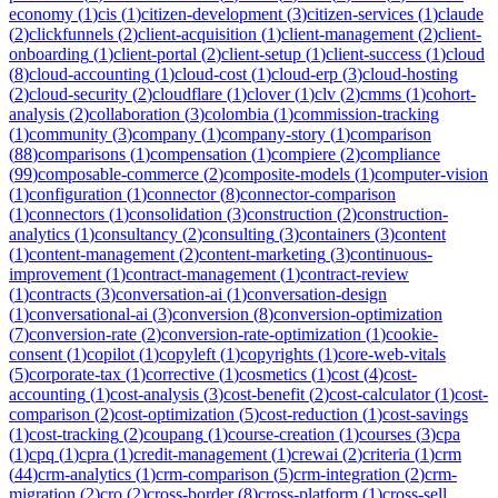
economy
(
1
)
cis
(
1
)
citizen-development
(
3
)
citizen-services
(
1
)
claude
(
2
)
clickfunnels
(
2
)
client-acquisition
(
1
)
client-management
(
2
)
client-
onboarding
(
1
)
client-portal
(
2
)
client-setup
(
1
)
client-success
(
1
)
cloud
(
8
)
cloud-accounting
(
1
)
cloud-cost
(
1
)
cloud-erp
(
3
)
cloud-hosting
(
2
)
cloud-security
(
2
)
cloudflare
(
1
)
clover
(
1
)
clv
(
2
)
cmms
(
1
)
cohort-
analysis
(
2
)
collaboration
(
3
)
colombia
(
1
)
commission-tracking
(
1
)
community
(
3
)
company
(
1
)
company-story
(
1
)
comparison
(
88
)
comparisons
(
1
)
compensation
(
1
)
compiere
(
2
)
compliance
(
99
)
composable-commerce
(
2
)
composite-models
(
1
)
computer-vision
(
1
)
configuration
(
1
)
connector
(
8
)
connector-comparison
(
1
)
connectors
(
1
)
consolidation
(
3
)
construction
(
2
)
construction-
analytics
(
1
)
consultancy
(
2
)
consulting
(
3
)
containers
(
3
)
content
(
1
)
content-management
(
2
)
content-marketing
(
3
)
continuous-
improvement
(
1
)
contract-management
(
1
)
contract-review
(
1
)
contracts
(
3
)
conversation-ai
(
1
)
conversation-design
(
1
)
conversational-ai
(
3
)
conversion
(
8
)
conversion-optimization
(
7
)
conversion-rate
(
2
)
conversion-rate-optimization
(
1
)
cookie-
consent
(
1
)
copilot
(
1
)
copyleft
(
1
)
copyrights
(
1
)
core-web-vitals
(
5
)
corporate-tax
(
1
)
corrective
(
1
)
cosmetics
(
1
)
cost
(
4
)
cost-
accounting
(
1
)
cost-analysis
(
3
)
cost-benefit
(
2
)
cost-calculator
(
1
)
cost-
comparison
(
2
)
cost-optimization
(
5
)
cost-reduction
(
1
)
cost-savings
(
1
)
cost-tracking
(
2
)
coupang
(
1
)
course-creation
(
1
)
courses
(
3
)
cpa
(
1
)
cpq
(
1
)
cpra
(
1
)
credit-management
(
1
)
crewai
(
2
)
criteria
(
1
)
crm
(
44
)
crm-analytics
(
1
)
crm-comparison
(
5
)
crm-integration
(
2
)
crm-
migration
(
2
)
cro
(
2
)
cross-border
(
8
)
cross-platform
(
1
)
cross-sell