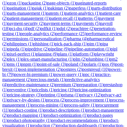
(
1
)
ozon
(
1
)
packaging
(
2
)
page-objects
(
1
)
paginated-reports
(
1
)
pagination
(
1
)
pajak
(
1
)
pakistan
(
2
)
paperless
(
1
)
parts-distribution
(
1
)
parts-management
(
1
)
patents
(
1
)
patient-analytics
(
1
)
patient-care
(
2
)
patient-management
(
1
)
patient-recall
(
1
)
patterns
(
5
)
payment
(
1
)
payment-security
(
2
)
payment-terms
(
1
)
payments
(
5
)
payroll
(
18
)
pci-dss
(
4
)
pdf
(
2
)
pdfkit
(
1
)
pdpl
(
2
)
peachtree
(
2
)
penetration-
testing
(
1
)
people-analytics
(
2
)
performance
(
25
)
performance-review
(
1
)
permissions
(
1
)
personalization
(
5
)
pharma
(
4
)
pharmaceutical
(
2
)
philippines
(
1
)
phishing
(
1
)
pick-pack-ship
(
1
)
pim
(
1
)
pipa
(
1
)
pipeda
(
1
)
pipedrive
(
2
)
pipeline
(
9
)
pipeline-automation
(
1
)
pipl
(
1
)
pixel-perfect
(
1
)
planning
(
9
)
plans
(
1
)
platform
(
3
)
playwright
(
2
)
plex
(
1
)
plex-smart-manufacturing
(
1
)
plm
(
2
)
plumbing
(
1
)
pm2
(
1
)
pms
(
1
)
pnpm
(
1
)
point-of-sale
(
3
)
poland
(
3
)
polaris
(
1
)
pos
(
9
)
post-
brexit
(
1
)
post-implementation
(
2
)
postgres
(
2
)
postgresql
(
10
)
power-
bi
(
79
)
power-bi-premium
(
1
)
power-query
(
1
)
ppc
(
1
)
practice-
management
(
2
)
precious-metals
(
1
)
predictive-analytics
(
4
)
predictive-maintenance
(
2
)
premium
(
2
)
preparation
(
1
)
prestashop
(
1
)
preventive
(
1
)
pricelists
(
1
)
pricing
(
19
)
pricing-optimization
(
1
)
pricing-strategy
(
3
)
printing
(
1
)
prisma
(
1
)
privacy
(
12
)
privacy-act
(
1
)
privacy-by-design
(
1
)
process
(
2
)
process-improvement
(
1
)
process-
management
(
1
)
process-mining
(
1
)
process-safety
(
1
)
procurement
(
11
)
product-costing
(
1
)
product-descriptions
(
1
)
product-management
(
2
)
product-mapping
(
1
)
product-optimization
(
1
)
product-pages
(
1
)
product-photography
(
1
)
product-recommendations
(
1
)
product-
visualization
(
1
)
production
(
7
)
production-dashboards
(
1
)
production-