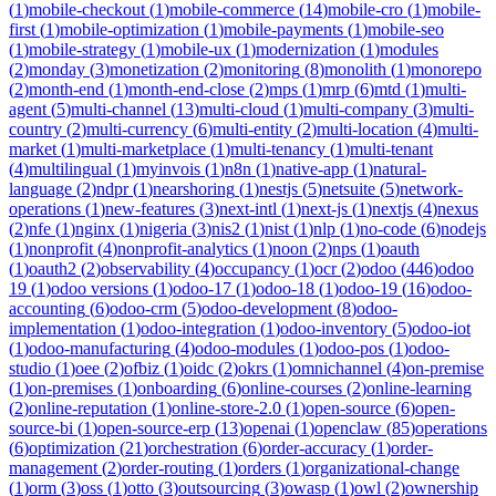
(
1
)
mobile-checkout
(
1
)
mobile-commerce
(
14
)
mobile-cro
(
1
)
mobile-
first
(
1
)
mobile-optimization
(
1
)
mobile-payments
(
1
)
mobile-seo
(
1
)
mobile-strategy
(
1
)
mobile-ux
(
1
)
modernization
(
1
)
modules
(
2
)
monday
(
3
)
monetization
(
2
)
monitoring
(
8
)
monolith
(
1
)
monorepo
(
2
)
month-end
(
1
)
month-end-close
(
2
)
mps
(
1
)
mrp
(
6
)
mtd
(
1
)
multi-
agent
(
5
)
multi-channel
(
13
)
multi-cloud
(
1
)
multi-company
(
3
)
multi-
country
(
2
)
multi-currency
(
6
)
multi-entity
(
2
)
multi-location
(
4
)
multi-
market
(
1
)
multi-marketplace
(
1
)
multi-tenancy
(
1
)
multi-tenant
(
4
)
multilingual
(
1
)
myinvois
(
1
)
n8n
(
1
)
native-app
(
1
)
natural-
language
(
2
)
ndpr
(
1
)
nearshoring
(
1
)
nestjs
(
5
)
netsuite
(
5
)
network-
operations
(
1
)
new-features
(
3
)
next-intl
(
1
)
next-js
(
1
)
nextjs
(
4
)
nexus
(
2
)
nfe
(
1
)
nginx
(
1
)
nigeria
(
3
)
nis2
(
1
)
nist
(
1
)
nlp
(
1
)
no-code
(
6
)
nodejs
(
1
)
nonprofit
(
4
)
nonprofit-analytics
(
1
)
noon
(
2
)
nps
(
1
)
oauth
(
1
)
oauth2
(
2
)
observability
(
4
)
occupancy
(
1
)
ocr
(
2
)
odoo
(
446
)
odoo
19
(
1
)
odoo versions
(
1
)
odoo-17
(
1
)
odoo-18
(
1
)
odoo-19
(
16
)
odoo-
accounting
(
6
)
odoo-crm
(
5
)
odoo-development
(
8
)
odoo-
implementation
(
1
)
odoo-integration
(
1
)
odoo-inventory
(
5
)
odoo-iot
(
1
)
odoo-manufacturing
(
4
)
odoo-modules
(
1
)
odoo-pos
(
1
)
odoo-
studio
(
1
)
oee
(
2
)
ofbiz
(
1
)
oidc
(
2
)
okrs
(
1
)
omnichannel
(
4
)
on-premise
(
1
)
on-premises
(
1
)
onboarding
(
6
)
online-courses
(
2
)
online-learning
(
2
)
online-reputation
(
1
)
online-store-2.0
(
1
)
open-source
(
6
)
open-
source-bi
(
1
)
open-source-erp
(
13
)
openai
(
1
)
openclaw
(
85
)
operations
(
6
)
optimization
(
21
)
orchestration
(
6
)
order-accuracy
(
1
)
order-
management
(
2
)
order-routing
(
1
)
orders
(
1
)
organizational-change
(
1
)
orm
(
3
)
oss
(
1
)
otto
(
3
)
outsourcing
(
3
)
owasp
(
1
)
owl
(
2
)
ownership