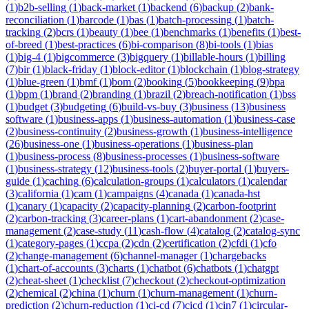
(
1
)
b2b-selling
(
1
)
back-market
(
1
)
backend
(
6
)
backup
(
2
)
bank-
reconciliation
(
1
)
barcode
(
1
)
bas
(
1
)
batch-processing
(
1
)
batch-
tracking
(
2
)
bcrs
(
1
)
beauty
(
1
)
bee
(
1
)
benchmarks
(
1
)
benefits
(
1
)
best-
of-breed
(
1
)
best-practices
(
6
)
bi-comparison
(
8
)
bi-tools
(
1
)
bias
(
1
)
big-4
(
1
)
bigcommerce
(
3
)
bigquery
(
1
)
billable-hours
(
1
)
billing
(
7
)
bir
(
1
)
black-friday
(
1
)
block-editor
(
1
)
blockchain
(
1
)
blog-strategy
(
1
)
blue-green
(
1
)
bmf
(
1
)
bom
(
2
)
booking
(
5
)
bookkeeping
(
9
)
bpa
(
1
)
bpm
(
1
)
brand
(
2
)
branding
(
1
)
brazil
(
2
)
breach-notification
(
1
)
bss
(
1
)
budget
(
3
)
budgeting
(
6
)
build-vs-buy
(
3
)
business
(
13
)
business
software
(
1
)
business-apps
(
1
)
business-automation
(
1
)
business-case
(
2
)
business-continuity
(
2
)
business-growth
(
1
)
business-intelligence
(
26
)
business-one
(
1
)
business-operations
(
1
)
business-plan
(
1
)
business-process
(
8
)
business-processes
(
1
)
business-software
(
1
)
business-strategy
(
12
)
business-tools
(
2
)
buyer-portal
(
1
)
buyers-
guide
(
1
)
caching
(
6
)
calculation-groups
(
1
)
calculators
(
1
)
calendar
(
3
)
california
(
1
)
cam
(
1
)
campaigns
(
4
)
canada
(
1
)
canada-hst
(
1
)
canary
(
1
)
capacity
(
2
)
capacity-planning
(
2
)
carbon-footprint
(
2
)
carbon-tracking
(
3
)
career-plans
(
1
)
cart-abandonment
(
2
)
case-
management
(
2
)
case-study
(
11
)
cash-flow
(
4
)
catalog
(
2
)
catalog-sync
(
1
)
category-pages
(
1
)
ccpa
(
2
)
cdn
(
2
)
certification
(
2
)
cfdi
(
1
)
cfo
(
2
)
change-management
(
6
)
channel-manager
(
1
)
chargebacks
(
1
)
chart-of-accounts
(
3
)
charts
(
1
)
chatbot
(
6
)
chatbots
(
1
)
chatgpt
(
2
)
cheat-sheet
(
1
)
checklist
(
7
)
checkout
(
2
)
checkout-optimization
(
2
)
chemical
(
2
)
china
(
1
)
churn
(
1
)
churn-management
(
1
)
churn-
prediction
(
2
)
churn-reduction
(
1
)
ci-cd
(
7
)
cicd
(
1
)
cin7
(
1
)
circular-