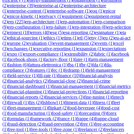
efficiency
(
1
)
energy-management
(
1
)
engagement
(
1
)
enrollment
(
2
)
enterprise
(
39
)
enterprise-ai
(
2
)
enterprise-architecture
(
1
)
enterprise-content
(
1
)
enterprise-software
(
1
)
eoq
(
1
)
epicor
(
2
)
epicor-kinetic
(
1
)
eprivacy
(
1
)
equipment
(
2
)
equipment-rental
(
2
)
erp
(
225
)
erp-architecture
(
1
)
erp-automation
(
1
)
erp-comparison
(
9
)
erp-configuration
(
1
)
erp-failure
(
1
)
erp-integration
(
8
)
erp-selection
(
2
)
erpnext
(
18
)
errors
(
40
)
esg
(
5
)
esg-reporting
(
2
)
esignature
(
1
)
eta
(
2
)
ethical-sourcing
(
1
)
ethics
(
1
)
etims
(
1
)
etl
(
5
)
etsy
(
3
)
eu
(
2
)
eu-ai-act
(
1
)
europe
(
2
)
evaluation
(
3
)
event-management
(
2
)
events
(
1
)
excel
(
3
)
exchanges
(
1
)
executive-reporting
(
1
)
expansion
(
1
)
expectations
(
1
)
expo
(
1
)
export-compliance
(
1
)
extensibility
(
2
)
fabric
(
1
)
facebook
(
1
)
facebook-shops
(
1
)
factory-floor
(
1
)
faire
(
1
)
farm-management
(
1
)
fashion
(
6
)
fattura-elettronica
(
1
)
fba
(
1
)
fbr
(
2
)
fda
(
1
)
fda-
compliance
(
3
)
features
(
1
)
fec
(
1
)
fedramp
(
1
)
field-management
(
1
)
field-service
(
1
)
fill-rate
(
1
)
finance
(
10
)
financial-analysis
(
2
)
financial-analytics
(
2
)
financial-close
(
2
)
financial-crime
(
1
)
financial-dashboard
(
1
)
financial-management
(
1
)
financial-metrics
(
1
)
financial-planning
(
1
)
financial-projections
(
1
)
financial-reporting
(
4
)
financial-reports
(
2
)
financial-services
(
3
)
fine-tuning
(
1
)
fintech
(
3
)
firewall
(
1
)
firs
(
2
)
fishbowl
(
1
)
fitment-data
(
1
)
fitness
(
1
)
fleet
(
1
)
fleet-management
(
1
)
flipkart
(
2
)
food-beverage
(
4
)
food-cost
(
1
)
food-manufacturing
(
1
)
food-safety
(
1
)
forecasting
(
9
)
forex
(
1
)
formulas
(
1
)
framework
(
2
)
france
(
1
)
frappe
(
4
)
frappe-cloud
(
1
)
fraud-detection
(
2
)
fraud-prevention
(
2
)
free
(
1
)
free-accounting
(
1
)
free-tool
(
1
)
free-tools
(
1
)
free-zone
(
1
)
freelancer
(
2
)
freelancers