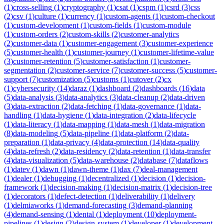
(
1
)
cross-selling
(
1
)
cryptography
(
1
)
csat
(
1
)
cspm
(
1
)
csrd
(
3
)
css
(
2
)
csv
(
1
)
culture
(
1
)
currency
(
1
)
custom-agents
(
1
)
custom-checkout
(
1
)
custom-development
(
1
)
custom-fields
(
1
)
custom-module
(
1
)
custom-orders
(
2
)
custom-skills
(
2
)
customer-analytics
(
2
)
customer-data
(
1
)
customer-engagement
(
3
)
customer-experience
(
5
)
customer-health
(
1
)
customer-journey
(
1
)
customer-lifetime-value
(
3
)
customer-retention
(
5
)
customer-satisfaction
(
1
)
customer-
segmentation
(
2
)
customer-service
(
7
)
customer-success
(
5
)
customer-
support
(
7
)
customization
(
5
)
customs
(
1
)
cutover
(
2
)
cx
(
1
)
cybersecurity
(
14
)
daraz
(
1
)
dashboard
(
2
)
dashboards
(
16
)
data
(
5
)
data-analysis
(
3
)
data-analytics
(
3
)
data-cleanup
(
2
)
data-driven
(
3
)
data-extraction
(
2
)
data-fetching
(
1
)
data-governance
(
1
)
data-
handling
(
1
)
data-hygiene
(
1
)
data-integration
(
2
)
data-lifecycle
(
1
)
data-literacy
(
1
)
data-mapping
(
1
)
data-mesh
(
1
)
data-migration
(
8
)
data-modeling
(
5
)
data-pipeline
(
1
)
data-platform
(
2
)
data-
preparation
(
1
)
data-privacy
(
4
)
data-protection
(
14
)
data-quality
(
4
)
data-refresh
(
2
)
data-residency
(
2
)
data-retention
(
1
)
data-transfer
(
4
)
data-visualization
(
5
)
data-warehouse
(
2
)
database
(
7
)
dataflows
(
1
)
datev
(
1
)
dawn
(
1
)
dawn-theme
(
1
)
dax
(
7
)
deal-management
(
1
)
dealer
(
1
)
debugging
(
1
)
decentralized
(
1
)
decision
(
1
)
decision-
framework
(
1
)
decision-making
(
1
)
decision-matrix
(
1
)
decision-tree
(
1
)
decorators
(
1
)
defect-detection
(
1
)
deliverability
(
1
)
delivery
(
1
)
delmiaworks
(
1
)
demand-forecasting
(
3
)
demand-planning
(
4
)
demand-sensing
(
1
)
dental
(
1
)
deployment
(
10
)
deployment-
pipelines
(
1
)
design
(
2
)
design-system
(
1
)
developer
(
1
)
development