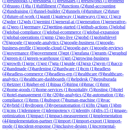
(
1
)
freshbooks
(
2
)
freshdesk
(
1
)
freshsales
(
1
)
freshworks
(
1
)
frontend
(
3
)
fruugo
(
1
)
fta
(
1
)
fulfillment
(
7
)
functions
(
2
)
fund-accounting
(
2
)
fundraising
(
1
)
funnel-builder
(
2
)
funnels
(
4
)
furniture
(
2
)
future
(
3
)
future-of-work
(
1
)
gantt
(
1
)
gateway
(
1
)
gateways
(
1
)
gcc
(
1
)
gcp
(
2
)
gdpr
(
12
)
gds
(
1
)
gemini
(
1
)
general-ai
(
1
)
generation
(
1
)
generative-
ai
(
2
)
geo
(
1
)
germany
(
23
)
getting-started
(
1
)
github-actions
(
3
)
global
(
3
)
global-compliance
(
1
)
global-ecommerce
(
1
)
global-expansion
(
1
)
global-operations
(
1
)
gmp
(
2
)
go-live
(
2
)
gobd
(
1
)
gohighlevel
(
76
)
google
(
1
)
google-analytics
(
2
)
google-business
(
1
)
google-
business-profile
(
1
)
google-cloud
(
2
)
google-pay
(
1
)
google-reviews
(
1
)
governance
(
8
)
government
(
3
)
gpt
(
1
)
grafana
(
1
)
grants
(
2
)
graphql
(
3
)
green-it
(
1
)
green-warehouse
(
1
)
gri
(
2
)
growing-business
(
1
)
growth
(
1
)
grpc
(
1
)
gst
(
7
)
gta
(
1
)
guide
(
43
)
gxp
(
2
)
gym
(
1
)
haccp
(
2
)
handmade
(
3
)
hardening
(
2
)
hardware
(
1
)
hcm
(
1
)
headless
(
4
)
headless-commerce
(
3
)
headless-erp
(
1
)
healthcare
(
9
)
healthcare-
analytics
(
1
)
healthcare-dashboards
(
1
)
helpdesk
(
7
)
hepsiburada
(
1
)
hetzner
(
1
)
higher-ed
(
1
)
hipaa
(
5
)
hiring
(
4
)
hmac
(
1
)
hmrc
(
2
)
home-goods
(
1
)
home-services
(
1
)
hospitality
(
5
)
hosting
(
3
)
hotel
(
1
)
hotel-management
(
1
)
hr
(
20
)
hr-analytics
(
2
)
hr-automation
(
1
)
hr-
compliance
(
1
)
hrms
(
1
)
hubspot
(
7
)
human-machine
(
1
)
hvac
(
2
)
hybrid
(
1
)
hydrogen
(
3
)
hyperautomation
(
1
)
i18n
(
2
)
iam
(
1
)
ibm
(
1
)
icms
(
1
)
idempiere
(
1
)
idempotency
(
1
)
identity
(
4
)
ifrs-15
(
1
)
image-
optimization
(
1
)
impact
(
1
)
impact-measurement
(
1
)
implementation
(
44
)
implementation-partner
(
1
)
import
(
1
)
import-export
(
1
)
import-
mode
(
1
)
incident-response
(
3
)
inclusive-design
(
1
)
incremental-