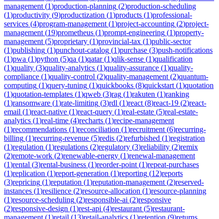
management
(
1
)
production-planning
(
2
)
production-scheduling
(
1
)
productivity
(
9
)
productization
(
1
)
products
(
1
)
professional-
services
(
4
)
program-management
(
1
)
project-accounting
(
2
)
project-
management
(
19
)
prometheus
(
1
)
prompt-engineering
(
1
)
property-
management
(
5
)
proprietary
(
1
)
provincial-tax
(
1
)
public-sector
(
1
)
publishing
(
1
)
punchout-catalog
(
1
)
purchase
(
3
)
push-notifications
(
1
)
pwa
(
1
)
python
(
5
)
qa
(
1
)
qatar
(
1
)
qlik-sense
(
1
)
qualification
(
1
)
quality
(
3
)
quality-analytics
(
1
)
quality-assurance
(
1
)
quality-
compliance
(
1
)
quality-control
(
2
)
quality-management
(
2
)
quantum-
computing
(
1
)
query-tuning
(
1
)
quickbooks
(
8
)
quickstart
(
1
)
quotation
(
1
)
quotation-templates
(
1
)
qweb
(
3
)
rag
(
1
)
rakuten
(
1
)
ranking
(
1
)
ransomware
(
1
)
rate-limiting
(
3
)
rdl
(
1
)
react
(
8
)
react-19
(
2
)
react-
email
(
1
)
react-native
(
1
)
react-query
(
1
)
real-estate
(
5
)
real-estate-
analytics
(
1
)
real-time
(
4
)
recharts
(
1
)
recipe-management
(
1
)
recommendations
(
1
)
reconciliation
(
1
)
recruitment
(
6
)
recurring-
billing
(
1
)
recurring-revenue
(
5
)
redis
(
2
)
refurbished
(
1
)
registration
(
1
)
regulation
(
1
)
regulations
(
2
)
regulatory
(
3
)
reliability
(
2
)
remix
(
2
)
remote-work
(
2
)
renewable-energy
(
1
)
renewal-management
(
1
)
rental
(
3
)
rental-business
(
1
)
reorder-point
(
1
)
repeat-purchases
(
1
)
replication
(
1
)
report-generation
(
1
)
reporting
(
12
)
reports
(
3
)
repricing
(
1
)
reputation
(
1
)
reputation-management
(
2
)
reserved-
instances
(
1
)
resilience
(
2
)
resource-allocation
(
1
)
resource-planning
(
1
)
resource-scheduling
(
2
)
responsible-ai
(
2
)
responsive
(
2
)
responsive-design
(
1
)
rest-api
(
4
)
restaurant
(
5
)
restaurant-
management
(
1
)
retail
(
13
)
retail-analytics
(
1
)
retention
(
9
)
returns