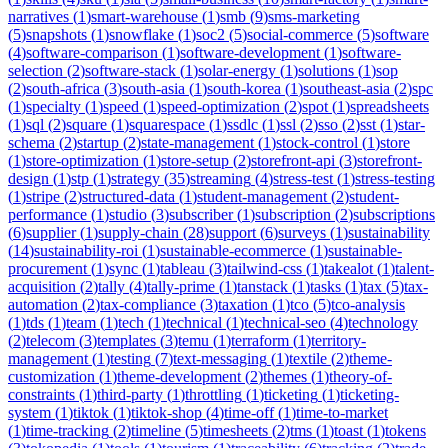
narratives
(
1
)
smart-warehouse
(
1
)
smb
(
9
)
sms-marketing
(
5
)
snapshots
(
1
)
snowflake
(
1
)
soc2
(
5
)
social-commerce
(
5
)
software
(
4
)
software-comparison
(
1
)
software-development
(
1
)
software-
selection
(
2
)
software-stack
(
1
)
solar-energy
(
1
)
solutions
(
1
)
sop
(
2
)
south-africa
(
3
)
south-asia
(
1
)
south-korea
(
1
)
southeast-asia
(
2
)
spc
(
1
)
specialty
(
1
)
speed
(
1
)
speed-optimization
(
2
)
spot
(
1
)
spreadsheets
(
1
)
sql
(
2
)
square
(
1
)
squarespace
(
1
)
ssdlc
(
1
)
ssl
(
2
)
sso
(
2
)
sst
(
1
)
star-
schema
(
2
)
startup
(
2
)
state-management
(
1
)
stock-control
(
1
)
store
(
1
)
store-optimization
(
1
)
store-setup
(
2
)
storefront-api
(
3
)
storefront-
design
(
1
)
stp
(
1
)
strategy
(
35
)
streaming
(
4
)
stress-test
(
1
)
stress-testing
(
1
)
stripe
(
2
)
structured-data
(
1
)
student-management
(
2
)
student-
performance
(
1
)
studio
(
3
)
subscriber
(
1
)
subscription
(
2
)
subscriptions
(
6
)
supplier
(
1
)
supply-chain
(
28
)
support
(
6
)
surveys
(
1
)
sustainability
(
14
)
sustainability-roi
(
1
)
sustainable-ecommerce
(
1
)
sustainable-
procurement
(
1
)
sync
(
1
)
tableau
(
3
)
tailwind-css
(
1
)
takealot
(
1
)
talent-
acquisition
(
2
)
tally
(
4
)
tally-prime
(
1
)
tanstack
(
1
)
tasks
(
1
)
tax
(
5
)
tax-
automation
(
2
)
tax-compliance
(
3
)
taxation
(
1
)
tco
(
5
)
tco-analysis
(
1
)
tds
(
1
)
team
(
1
)
tech
(
1
)
technical
(
1
)
technical-seo
(
4
)
technology
(
2
)
telecom
(
3
)
templates
(
3
)
temu
(
1
)
terraform
(
1
)
territory-
management
(
1
)
testing
(
7
)
text-messaging
(
1
)
textile
(
2
)
theme-
customization
(
1
)
theme-development
(
2
)
themes
(
1
)
theory-of-
constraints
(
1
)
third-party
(
1
)
throttling
(
1
)
ticketing
(
1
)
ticketing-
system
(
1
)
tiktok
(
1
)
tiktok-shop
(
4
)
time-off
(
1
)
time-to-market
(
1
)
time-tracking
(
2
)
timeline
(
5
)
timesheets
(
2
)
tms
(
1
)
toast
(
1
)
tokens