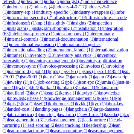
refresh
(
2
)
indexing
(
1
)
india
(
5
)
india-gst
(
2
)
india-marketplace
(
1
)
indonesia
(
2
)
industry
(
4
)
industry-4-0
(
17
)
industry-5-0
(
1
)
industry-erp
(
1
)
industry-specific
(
1
)
industry-wrappers
(
1
)
infor
(
1
)
information-security
(
2
)
infrastructure
(
10
)
infrastructure-as-code
(
1
)
infusionsoft
(
1
)
inp
(
1
)
insightly
(
1
)
insights
(
2
)
inspection
(
1
)
instagram
(
1
)
instagram-shopping
(
2
)
installation
(
1
)
integration
(
63
)
intellectual-property
(
1
)
inter-company
(
1
)
intercompany
(
4
)
internal-controls
(
1
)
internal-documentation
(
1
)
international
(
11
)
international-expansion
(
1
)
international-logistics
(
1
)
international-selling
(
2
)
international-trade
(
1
)
internationalization
(
2
)
intranet
(
1
)
inventory
(
33
)
inventory-analytics
(
1
)
inventory-
forecasting
(
1
)
inventory-management
(
5
)
inventory-optimization
(
1
)
inventory-sync
(
4
)
invoice-processing
(
2
)
invoices
(
1
)
invoicing
(
1
)
ios-android
(
1
)
iot
(
11
)
iqms
(
1
)
isa-95
(
1
)
isms
(
1
)
iso-13485
(
1
)
iso-
27001
(
3
)
iso-9001
(
1
)
italy
(
1
)
iva
(
2
)
jamstack
(
1
)
japan
(
2
)
javascript
(
1
)
jewelry
(
1
)
jit
(
1
)
job-costing
(
2
)
jpk
(
1
)
json-rpc
(
2
)
jumia
(
1
)
just-in-
time
(
1
)
jwt
(
1
)
k6
(
2
)
kafka
(
1
)
kanban
(
3
)
katana
(
1
)
katana-mrp
(
1
)
kaufland
(
2
)
kdv
(
1
)
keap
(
2
)
kenya
(
1
)
klaviyo
(
1
)
knowledge
(
1
)
knowledge-base
(
4
)
knowledge-management
(
2
)
korea
(
1
)
kpi
(
3
)
kpis
(
3
)
kra
(
1
)
ksef
(
1
)
kubernetes
(
1
)
kvkk
(
1
)
kyc
(
1
)
labor-law
(
1
)
landed-cost
(
1
)
landing-pages
(
4
)
langchain
(
3
)
large-datasets
(
1
)
latin-america
(
3
)
launch
(
1
)
law-firm
(
1
)
law-firms
(
1
)
lazada
(
1
)
lcp
(
1
)
lead-generation
(
3
)
lead-management
(
2
)
lead-nurture
(
1
)
lead-
nurturing
(
1
)
lead-scoring
(
2
)
lead-tracking
(
1
)
leadership
(
2
)
lean
(
1
)
lean-manufacturing
(
1
)
lease-accounting
(
1
)
lease-management