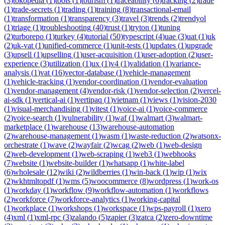
(
3
)
tokopedia
(
1
)
tools
(
1
)
tourism
(
1
)
traceability
(
6
)
tracking
(
2
)
trade
(
1
)
trade-secrets
(
1
)
trading
(
1
)
training
(
8
)
transactional-email
(
1
)
transformation
(
1
)
transparency
(
3
)
travel
(
3
)
trends
(
2
)
trendyol
(
1
)
triage
(
1
)
troubleshooting
(
40
)
trust
(
1
)
tryton
(
1
)
tuning
(
2
)
turborepo
(
1
)
turkey
(
4
)
tutorial
(
50
)
typescript
(
4
)
uae
(
3
)
uat
(
1
)
uk
(
2
)
uk-vat
(
1
)
unified-commerce
(
1
)
unit-tests
(
1
)
updates
(
1
)
upgrade
(
3
)
upsell
(
1
)
upselling
(
1
)
user-acquisition
(
1
)
user-adoption
(
2
)
user-
experience
(
3
)
utilization
(
1
)
ux
(
1
)
v4
(
1
)
validation
(
1
)
variance-
analysis
(
1
)
vat
(
16
)
vector-database
(
1
)
vehicle-management
(
1
)
vehicle-tracking
(
1
)
vendor-coordination
(
1
)
vendor-evaluation
(
1
)
vendor-management
(
4
)
vendor-risk
(
1
)
vendor-selection
(
2
)
vercel-
ai-sdk
(
1
)
vertical-ai
(
1
)
vertipaq
(
1
)
vietnam
(
1
)
views
(
1
)
vision-2030
(
1
)
visual-merchandising
(
1
)
vitest
(
1
)
voice-ai
(
1
)
voice-commerce
(
2
)
voice-search
(
1
)
vulnerability
(
1
)
waf
(
1
)
walmart
(
3
)
walmart-
marketplace
(
1
)
warehouse
(
13
)
warehouse-automation
(
2
)
warehouse-management
(
1
)
wasm
(
1
)
waste-reduction
(
2
)
watsonx-
orchestrate
(
1
)
wave
(
2
)
wayfair
(
2
)
wcag
(
2
)
web
(
1
)
web-design
(
2
)
web-development
(
1
)
web-scraping
(
1
)
web3
(
1
)
webhooks
(
7
)
website
(
1
)
website-builder
(
1
)
whatsapp
(
1
)
white-label
(
6
)
wholesale
(
12
)
wiki
(
2
)
wildberries
(
1
)
win-back
(
1
)
wip
(
1
)
wix
(
2
)
wkhtmltopdf
(
1
)
wms
(
5
)
woocommerce
(
8
)
wordpress
(
1
)
work-os
(
1
)
workday
(
1
)
workflow
(
9
)
workflow-automation
(
1
)
workflows
(
2
)
workforce
(
7
)
workforce-analytics
(
1
)
working-capital
(
1
)
workplace
(
1
)
workshops
(
1
)
workspace
(
1
)
wps-payroll
(
1
)
xero
(
4
)
xml
(
1
)
xml-rpc
(
3
)
zalando
(
5
)
zapier
(
3
)
zatca
(
2
)
zero-downtime