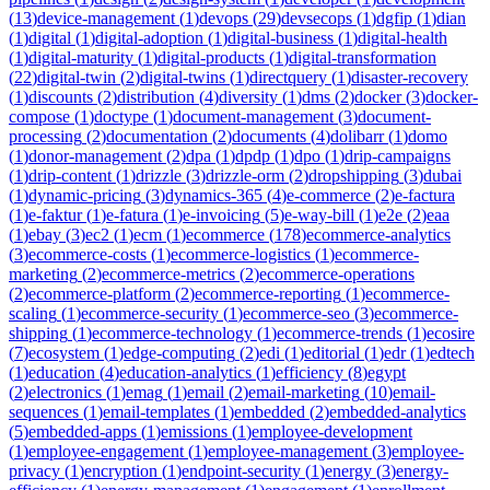
(
13
)
device-management
(
1
)
devops
(
29
)
devsecops
(
1
)
dgfip
(
1
)
dian
(
1
)
digital
(
1
)
digital-adoption
(
1
)
digital-business
(
1
)
digital-health
(
1
)
digital-maturity
(
1
)
digital-products
(
1
)
digital-transformation
(
22
)
digital-twin
(
2
)
digital-twins
(
1
)
directquery
(
1
)
disaster-recovery
(
1
)
discounts
(
2
)
distribution
(
4
)
diversity
(
1
)
dms
(
2
)
docker
(
3
)
docker-
compose
(
1
)
doctype
(
1
)
document-management
(
3
)
document-
processing
(
2
)
documentation
(
2
)
documents
(
4
)
dolibarr
(
1
)
domo
(
1
)
donor-management
(
2
)
dpa
(
1
)
dpdp
(
1
)
dpo
(
1
)
drip-campaigns
(
1
)
drip-content
(
1
)
drizzle
(
3
)
drizzle-orm
(
2
)
dropshipping
(
3
)
dubai
(
1
)
dynamic-pricing
(
3
)
dynamics-365
(
4
)
e-commerce
(
2
)
e-factura
(
1
)
e-faktur
(
1
)
e-fatura
(
1
)
e-invoicing
(
5
)
e-way-bill
(
1
)
e2e
(
2
)
eaa
(
1
)
ebay
(
3
)
ec2
(
1
)
ecm
(
1
)
ecommerce
(
178
)
ecommerce-analytics
(
3
)
ecommerce-costs
(
1
)
ecommerce-logistics
(
1
)
ecommerce-
marketing
(
2
)
ecommerce-metrics
(
2
)
ecommerce-operations
(
2
)
ecommerce-platform
(
2
)
ecommerce-reporting
(
1
)
ecommerce-
scaling
(
1
)
ecommerce-security
(
1
)
ecommerce-seo
(
3
)
ecommerce-
shipping
(
1
)
ecommerce-technology
(
1
)
ecommerce-trends
(
1
)
ecosire
(
7
)
ecosystem
(
1
)
edge-computing
(
2
)
edi
(
1
)
editorial
(
1
)
edr
(
1
)
edtech
(
1
)
education
(
4
)
education-analytics
(
1
)
efficiency
(
8
)
egypt
(
2
)
electronics
(
1
)
emag
(
1
)
email
(
2
)
email-marketing
(
10
)
email-
sequences
(
1
)
email-templates
(
1
)
embedded
(
2
)
embedded-analytics
(
5
)
embedded-apps
(
1
)
emissions
(
1
)
employee-development
(
1
)
employee-engagement
(
1
)
employee-management
(
3
)
employee-
privacy
(
1
)
encryption
(
1
)
endpoint-security
(
1
)
energy
(
3
)
energy-