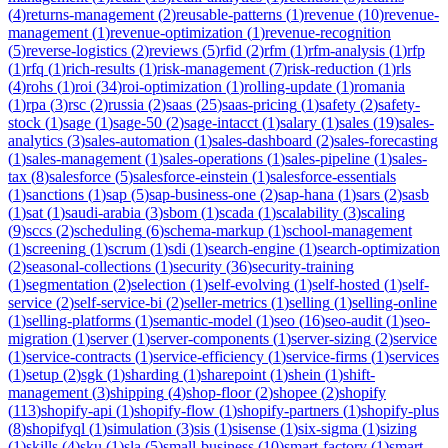
(
4
)
returns-management
(
2
)
reusable-patterns
(
1
)
revenue
(
10
)
revenue-
management
(
1
)
revenue-optimization
(
1
)
revenue-recognition
(
5
)
reverse-logistics
(
2
)
reviews
(
5
)
rfid
(
2
)
rfm
(
1
)
rfm-analysis
(
1
)
rfp
(
1
)
rfq
(
1
)
rich-results
(
1
)
risk-management
(
7
)
risk-reduction
(
1
)
rls
(
4
)
rohs
(
1
)
roi
(
34
)
roi-optimization
(
1
)
rolling-update
(
1
)
romania
(
1
)
rpa
(
3
)
rsc
(
2
)
russia
(
2
)
saas
(
25
)
saas-pricing
(
1
)
safety
(
2
)
safety-
stock
(
1
)
sage
(
1
)
sage-50
(
2
)
sage-intacct
(
1
)
salary
(
1
)
sales
(
19
)
sales-
analytics
(
3
)
sales-automation
(
1
)
sales-dashboard
(
2
)
sales-forecasting
(
1
)
sales-management
(
1
)
sales-operations
(
1
)
sales-pipeline
(
1
)
sales-
tax
(
8
)
salesforce
(
5
)
salesforce-einstein
(
1
)
salesforce-essentials
(
1
)
sanctions
(
1
)
sap
(
5
)
sap-business-one
(
2
)
sap-hana
(
1
)
sars
(
2
)
sasb
(
1
)
sat
(
1
)
saudi-arabia
(
3
)
sbom
(
1
)
scada
(
1
)
scalability
(
3
)
scaling
(
9
)
sccs
(
2
)
scheduling
(
6
)
schema-markup
(
1
)
school-management
(
1
)
screening
(
1
)
scrum
(
1
)
sdi
(
1
)
search-engine
(
1
)
search-optimization
(
2
)
seasonal-collections
(
1
)
security
(
36
)
security-training
(
1
)
segmentation
(
2
)
selection
(
1
)
self-evolving
(
1
)
self-hosted
(
1
)
self-
service
(
2
)
self-service-bi
(
2
)
seller-metrics
(
1
)
selling
(
1
)
selling-online
(
1
)
selling-platforms
(
1
)
semantic-model
(
1
)
seo
(
16
)
seo-audit
(
1
)
seo-
migration
(
1
)
server
(
1
)
server-components
(
1
)
server-sizing
(
2
)
service
(
1
)
service-contracts
(
1
)
service-efficiency
(
1
)
service-firms
(
1
)
services
(
1
)
setup
(
2
)
sgk
(
1
)
sharding
(
1
)
sharepoint
(
1
)
shein
(
1
)
shift-
management
(
3
)
shipping
(
4
)
shop-floor
(
2
)
shopee
(
2
)
shopify
(
113
)
shopify-api
(
1
)
shopify-flow
(
1
)
shopify-partners
(
1
)
shopify-plus
(
8
)
shopifyql
(
1
)
simulation
(
3
)
sis
(
1
)
sisense
(
1
)
six-sigma
(
1
)
sizing
(
1
)
skills
(
4
)
sku
(
1
)
sla
(
5
)
small-business
(
10
)
smart-factory
(
1
)
smart-