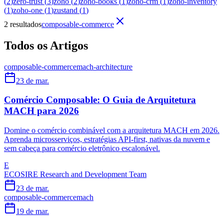
(
2
)
zero-trust
(
3
)
zoho
(
2
)
zoho-books
(
1
)
zoho-crm
(
1
)
zoho-inventory
(
1
)
zoho-one
(
1
)
zustand
(
1
)
2 resultados
composable-commerce
Todos os Artigos
composable-commerce
mach-architecture
23 de mar.
Comércio Composable: O Guia de Arquitetura
MACH para 2026
Domine o comércio combinável com a arquitetura MACH em 2026.
Aprenda microsserviços, estratégias API-first, nativas da nuvem e
sem cabeça para comércio eletrônico escalonável.
E
ECOSIRE Research and Development Team
23 de mar.
composable-commerce
mach
19 de mar.