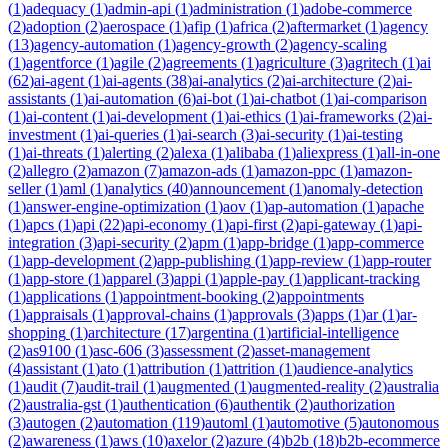
(
1
)
adequacy
(
1
)
admin-api
(
1
)
administration
(
1
)
adobe-commerce
(
2
)
adoption
(
2
)
aerospace
(
1
)
afip
(
1
)
africa
(
2
)
aftermarket
(
1
)
agency
(
13
)
agency-automation
(
1
)
agency-growth
(
2
)
agency-scaling
(
1
)
agentforce
(
1
)
agile
(
2
)
agreements
(
1
)
agriculture
(
3
)
agritech
(
1
)
ai
(
62
)
ai-agent
(
1
)
ai-agents
(
38
)
ai-analytics
(
2
)
ai-architecture
(
2
)
ai-
assistants
(
1
)
ai-automation
(
6
)
ai-bot
(
1
)
ai-chatbot
(
1
)
ai-comparison
(
1
)
ai-content
(
1
)
ai-development
(
1
)
ai-ethics
(
1
)
ai-frameworks
(
2
)
ai-
investment
(
1
)
ai-queries
(
1
)
ai-search
(
3
)
ai-security
(
1
)
ai-testing
(
1
)
ai-threats
(
1
)
alerting
(
2
)
alexa
(
1
)
alibaba
(
1
)
aliexpress
(
1
)
all-in-one
(
2
)
allegro
(
2
)
amazon
(
7
)
amazon-ads
(
1
)
amazon-ppc
(
1
)
amazon-
seller
(
1
)
aml
(
1
)
analytics
(
40
)
announcement
(
1
)
anomaly-detection
(
1
)
answer-engine-optimization
(
1
)
aov
(
1
)
ap-automation
(
1
)
apache
(
1
)
apcs
(
1
)
api
(
22
)
api-economy
(
1
)
api-first
(
2
)
api-gateway
(
1
)
api-
integration
(
3
)
api-security
(
2
)
apm
(
1
)
app-bridge
(
1
)
app-commerce
(
1
)
app-development
(
2
)
app-publishing
(
1
)
app-review
(
1
)
app-router
(
1
)
app-store
(
1
)
apparel
(
3
)
appi
(
1
)
apple-pay
(
1
)
applicant-tracking
(
1
)
applications
(
1
)
appointment-booking
(
2
)
appointments
(
1
)
appraisals
(
1
)
approval-chains
(
1
)
approvals
(
3
)
apps
(
1
)
ar
(
1
)
ar-
shopping
(
1
)
architecture
(
17
)
argentina
(
1
)
artificial-intelligence
(
2
)
as9100
(
1
)
asc-606
(
3
)
assessment
(
2
)
asset-management
(
4
)
assistant
(
1
)
ato
(
1
)
attribution
(
1
)
attrition
(
1
)
audience-analytics
(
1
)
audit
(
7
)
audit-trail
(
1
)
augmented
(
1
)
augmented-reality
(
2
)
australia
(
2
)
australia-gst
(
1
)
authentication
(
6
)
authentik
(
2
)
authorization
(
3
)
autogen
(
2
)
automation
(
119
)
automl
(
1
)
automotive
(
5
)
autonomous
(
2
)
awareness
(
1
)
aws
(
10
)
axelor
(
2
)
azure
(
4
)
b2b
(
18
)
b2b-ecommerce