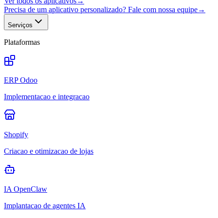
Ver todos os aplicativos
→
Precisa de um aplicativo personalizado? Fale com nossa equipe
→
Serviços
Plataformas
ERP Odoo
Implementacao e integracao
Shopify
Criacao e otimizacao de lojas
IA OpenClaw
Implantacao de agentes IA