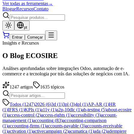
Ver todas as ferramentas
→
Blogue
Recursos
Contato
pt
Entrar
Começar
Insights e Recursos
O Blog ECOSIRE
Análises aprofundadas sobre integrações Odoo, automação de e-
commerce e a tecnologia por trás das soluções de negócios com IA.
1247
artigos
1635
tópicos
Todos (1247)
2026
(
6
)
3d
(
1
)
3pl
(
3
)
4pl
(
1
)
AP-AR
(
1
)
HR
(
1
)
IFRS
(
1
)
KPIs
(
1
)
a11y
(
1
)
a2p-10dlc
(
1
)
ab-testing
(
5
)
about-ecosire
(
1
)
access-control
(
2
)
access-rights
(
1
)
accessibility
(
3
)
account-
management
(
1
)
accounting
(
83
)
accounting-comparison
(
1
)
accounting-firms
(
1
)
accounts-payable
(
3
)
accounts-receivable
(
1
)
activation
(
1
)
activecampaign
(
2
)
acumatica
(
1
)
ada
(
2
)
adempiere