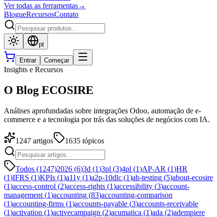
Ver todas as ferramentas
→
Blogue
Recursos
Contato
pt
Entrar
Começar
Insights e Recursos
O Blog ECOSIRE
Análises aprofundadas sobre integrações Odoo, automação de e-
commerce e a tecnologia por trás das soluções de negócios com IA.
1247
artigos
1635
tópicos
Todos (1247)
2026
(
6
)
3d
(
1
)
3pl
(
3
)
4pl
(
1
)
AP-AR
(
1
)
HR
(
1
)
IFRS
(
1
)
KPIs
(
1
)
a11y
(
1
)
a2p-10dlc
(
1
)
ab-testing
(
5
)
about-ecosire
(
1
)
access-control
(
2
)
access-rights
(
1
)
accessibility
(
3
)
account-
management
(
1
)
accounting
(
83
)
accounting-comparison
(
1
)
accounting-firms
(
1
)
accounts-payable
(
3
)
accounts-receivable
(
1
)
activation
(
1
)
activecampaign
(
2
)
acumatica
(
1
)
ada
(
2
)
adempiere