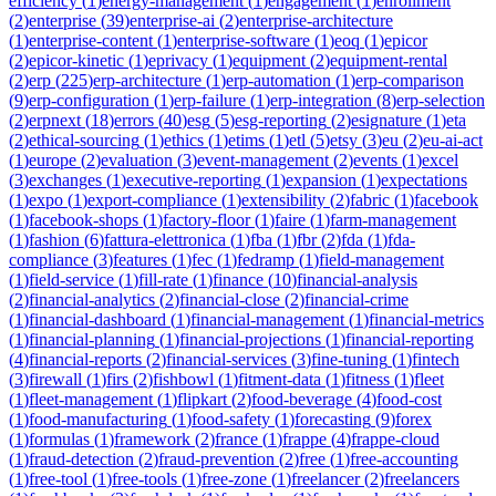
efficiency
(
1
)
energy-management
(
1
)
engagement
(
1
)
enrollment
(
2
)
enterprise
(
39
)
enterprise-ai
(
2
)
enterprise-architecture
(
1
)
enterprise-content
(
1
)
enterprise-software
(
1
)
eoq
(
1
)
epicor
(
2
)
epicor-kinetic
(
1
)
eprivacy
(
1
)
equipment
(
2
)
equipment-rental
(
2
)
erp
(
225
)
erp-architecture
(
1
)
erp-automation
(
1
)
erp-comparison
(
9
)
erp-configuration
(
1
)
erp-failure
(
1
)
erp-integration
(
8
)
erp-selection
(
2
)
erpnext
(
18
)
errors
(
40
)
esg
(
5
)
esg-reporting
(
2
)
esignature
(
1
)
eta
(
2
)
ethical-sourcing
(
1
)
ethics
(
1
)
etims
(
1
)
etl
(
5
)
etsy
(
3
)
eu
(
2
)
eu-ai-act
(
1
)
europe
(
2
)
evaluation
(
3
)
event-management
(
2
)
events
(
1
)
excel
(
3
)
exchanges
(
1
)
executive-reporting
(
1
)
expansion
(
1
)
expectations
(
1
)
expo
(
1
)
export-compliance
(
1
)
extensibility
(
2
)
fabric
(
1
)
facebook
(
1
)
facebook-shops
(
1
)
factory-floor
(
1
)
faire
(
1
)
farm-management
(
1
)
fashion
(
6
)
fattura-elettronica
(
1
)
fba
(
1
)
fbr
(
2
)
fda
(
1
)
fda-
compliance
(
3
)
features
(
1
)
fec
(
1
)
fedramp
(
1
)
field-management
(
1
)
field-service
(
1
)
fill-rate
(
1
)
finance
(
10
)
financial-analysis
(
2
)
financial-analytics
(
2
)
financial-close
(
2
)
financial-crime
(
1
)
financial-dashboard
(
1
)
financial-management
(
1
)
financial-metrics
(
1
)
financial-planning
(
1
)
financial-projections
(
1
)
financial-reporting
(
4
)
financial-reports
(
2
)
financial-services
(
3
)
fine-tuning
(
1
)
fintech
(
3
)
firewall
(
1
)
firs
(
2
)
fishbowl
(
1
)
fitment-data
(
1
)
fitness
(
1
)
fleet
(
1
)
fleet-management
(
1
)
flipkart
(
2
)
food-beverage
(
4
)
food-cost
(
1
)
food-manufacturing
(
1
)
food-safety
(
1
)
forecasting
(
9
)
forex
(
1
)
formulas
(
1
)
framework
(
2
)
france
(
1
)
frappe
(
4
)
frappe-cloud
(
1
)
fraud-detection
(
2
)
fraud-prevention
(
2
)
free
(
1
)
free-accounting
(
1
)
free-tool
(
1
)
free-tools
(
1
)
free-zone
(
1
)
freelancer
(
2
)
freelancers