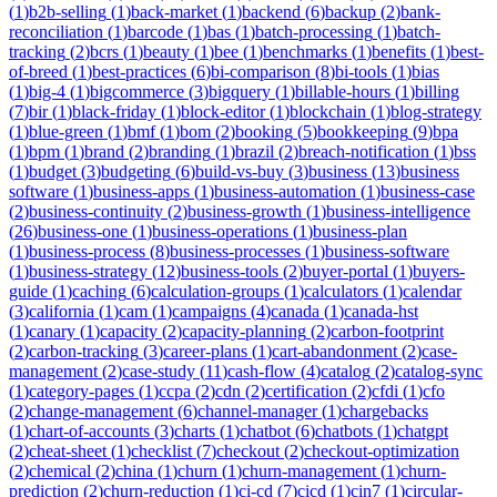
(
1
)
b2b-selling
(
1
)
back-market
(
1
)
backend
(
6
)
backup
(
2
)
bank-
reconciliation
(
1
)
barcode
(
1
)
bas
(
1
)
batch-processing
(
1
)
batch-
tracking
(
2
)
bcrs
(
1
)
beauty
(
1
)
bee
(
1
)
benchmarks
(
1
)
benefits
(
1
)
best-
of-breed
(
1
)
best-practices
(
6
)
bi-comparison
(
8
)
bi-tools
(
1
)
bias
(
1
)
big-4
(
1
)
bigcommerce
(
3
)
bigquery
(
1
)
billable-hours
(
1
)
billing
(
7
)
bir
(
1
)
black-friday
(
1
)
block-editor
(
1
)
blockchain
(
1
)
blog-strategy
(
1
)
blue-green
(
1
)
bmf
(
1
)
bom
(
2
)
booking
(
5
)
bookkeeping
(
9
)
bpa
(
1
)
bpm
(
1
)
brand
(
2
)
branding
(
1
)
brazil
(
2
)
breach-notification
(
1
)
bss
(
1
)
budget
(
3
)
budgeting
(
6
)
build-vs-buy
(
3
)
business
(
13
)
business
software
(
1
)
business-apps
(
1
)
business-automation
(
1
)
business-case
(
2
)
business-continuity
(
2
)
business-growth
(
1
)
business-intelligence
(
26
)
business-one
(
1
)
business-operations
(
1
)
business-plan
(
1
)
business-process
(
8
)
business-processes
(
1
)
business-software
(
1
)
business-strategy
(
12
)
business-tools
(
2
)
buyer-portal
(
1
)
buyers-
guide
(
1
)
caching
(
6
)
calculation-groups
(
1
)
calculators
(
1
)
calendar
(
3
)
california
(
1
)
cam
(
1
)
campaigns
(
4
)
canada
(
1
)
canada-hst
(
1
)
canary
(
1
)
capacity
(
2
)
capacity-planning
(
2
)
carbon-footprint
(
2
)
carbon-tracking
(
3
)
career-plans
(
1
)
cart-abandonment
(
2
)
case-
management
(
2
)
case-study
(
11
)
cash-flow
(
4
)
catalog
(
2
)
catalog-sync
(
1
)
category-pages
(
1
)
ccpa
(
2
)
cdn
(
2
)
certification
(
2
)
cfdi
(
1
)
cfo
(
2
)
change-management
(
6
)
channel-manager
(
1
)
chargebacks
(
1
)
chart-of-accounts
(
3
)
charts
(
1
)
chatbot
(
6
)
chatbots
(
1
)
chatgpt
(
2
)
cheat-sheet
(
1
)
checklist
(
7
)
checkout
(
2
)
checkout-optimization
(
2
)
chemical
(
2
)
china
(
1
)
churn
(
1
)
churn-management
(
1
)
churn-
prediction
(
2
)
churn-reduction
(
1
)
ci-cd
(
7
)
cicd
(
1
)
cin7
(
1
)
circular-