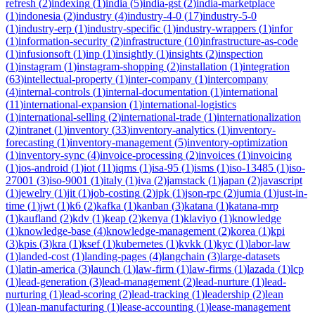
refresh
(
2
)
indexing
(
1
)
india
(
5
)
india-gst
(
2
)
india-marketplace
(
1
)
indonesia
(
2
)
industry
(
4
)
industry-4-0
(
17
)
industry-5-0
(
1
)
industry-erp
(
1
)
industry-specific
(
1
)
industry-wrappers
(
1
)
infor
(
1
)
information-security
(
2
)
infrastructure
(
10
)
infrastructure-as-code
(
1
)
infusionsoft
(
1
)
inp
(
1
)
insightly
(
1
)
insights
(
2
)
inspection
(
1
)
instagram
(
1
)
instagram-shopping
(
2
)
installation
(
1
)
integration
(
63
)
intellectual-property
(
1
)
inter-company
(
1
)
intercompany
(
4
)
internal-controls
(
1
)
internal-documentation
(
1
)
international
(
11
)
international-expansion
(
1
)
international-logistics
(
1
)
international-selling
(
2
)
international-trade
(
1
)
internationalization
(
2
)
intranet
(
1
)
inventory
(
33
)
inventory-analytics
(
1
)
inventory-
forecasting
(
1
)
inventory-management
(
5
)
inventory-optimization
(
1
)
inventory-sync
(
4
)
invoice-processing
(
2
)
invoices
(
1
)
invoicing
(
1
)
ios-android
(
1
)
iot
(
11
)
iqms
(
1
)
isa-95
(
1
)
isms
(
1
)
iso-13485
(
1
)
iso-
27001
(
3
)
iso-9001
(
1
)
italy
(
1
)
iva
(
2
)
jamstack
(
1
)
japan
(
2
)
javascript
(
1
)
jewelry
(
1
)
jit
(
1
)
job-costing
(
2
)
jpk
(
1
)
json-rpc
(
2
)
jumia
(
1
)
just-in-
time
(
1
)
jwt
(
1
)
k6
(
2
)
kafka
(
1
)
kanban
(
3
)
katana
(
1
)
katana-mrp
(
1
)
kaufland
(
2
)
kdv
(
1
)
keap
(
2
)
kenya
(
1
)
klaviyo
(
1
)
knowledge
(
1
)
knowledge-base
(
4
)
knowledge-management
(
2
)
korea
(
1
)
kpi
(
3
)
kpis
(
3
)
kra
(
1
)
ksef
(
1
)
kubernetes
(
1
)
kvkk
(
1
)
kyc
(
1
)
labor-law
(
1
)
landed-cost
(
1
)
landing-pages
(
4
)
langchain
(
3
)
large-datasets
(
1
)
latin-america
(
3
)
launch
(
1
)
law-firm
(
1
)
law-firms
(
1
)
lazada
(
1
)
lcp
(
1
)
lead-generation
(
3
)
lead-management
(
2
)
lead-nurture
(
1
)
lead-
nurturing
(
1
)
lead-scoring
(
2
)
lead-tracking
(
1
)
leadership
(
2
)
lean
(
1
)
lean-manufacturing
(
1
)
lease-accounting
(
1
)
lease-management