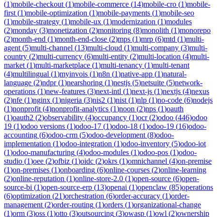
(
1
)
mobile-checkout
(
1
)
mobile-commerce
(
14
)
mobile-cro
(
1
)
mobile-
first
(
1
)
mobile-optimization
(
1
)
mobile-payments
(
1
)
mobile-seo
(
1
)
mobile-strategy
(
1
)
mobile-ux
(
1
)
modernization
(
1
)
modules
(
2
)
monday
(
3
)
monetization
(
2
)
monitoring
(
8
)
monolith
(
1
)
monorepo
(
2
)
month-end
(
1
)
month-end-close
(
2
)
mps
(
1
)
mrp
(
6
)
mtd
(
1
)
multi-
agent
(
5
)
multi-channel
(
13
)
multi-cloud
(
1
)
multi-company
(
3
)
multi-
country
(
2
)
multi-currency
(
6
)
multi-entity
(
2
)
multi-location
(
4
)
multi-
market
(
1
)
multi-marketplace
(
1
)
multi-tenancy
(
1
)
multi-tenant
(
4
)
multilingual
(
1
)
myinvois
(
1
)
n8n
(
1
)
native-app
(
1
)
natural-
language
(
2
)
ndpr
(
1
)
nearshoring
(
1
)
nestjs
(
5
)
netsuite
(
5
)
network-
operations
(
1
)
new-features
(
3
)
next-intl
(
1
)
next-js
(
1
)
nextjs
(
4
)
nexus
(
2
)
nfe
(
1
)
nginx
(
1
)
nigeria
(
3
)
nis2
(
1
)
nist
(
1
)
nlp
(
1
)
no-code
(
6
)
nodejs
(
1
)
nonprofit
(
4
)
nonprofit-analytics
(
1
)
noon
(
2
)
nps
(
1
)
oauth
(
1
)
oauth2
(
2
)
observability
(
4
)
occupancy
(
1
)
ocr
(
2
)
odoo
(
446
)
odoo
19
(
1
)
odoo versions
(
1
)
odoo-17
(
1
)
odoo-18
(
1
)
odoo-19
(
16
)
odoo-
accounting
(
6
)
odoo-crm
(
5
)
odoo-development
(
8
)
odoo-
implementation
(
1
)
odoo-integration
(
1
)
odoo-inventory
(
5
)
odoo-iot
(
1
)
odoo-manufacturing
(
4
)
odoo-modules
(
1
)
odoo-pos
(
1
)
odoo-
studio
(
1
)
oee
(
2
)
ofbiz
(
1
)
oidc
(
2
)
okrs
(
1
)
omnichannel
(
4
)
on-premise
(
1
)
on-premises
(
1
)
onboarding
(
6
)
online-courses
(
2
)
online-learning
(
2
)
online-reputation
(
1
)
online-store-2.0
(
1
)
open-source
(
6
)
open-
source-bi
(
1
)
open-source-erp
(
13
)
openai
(
1
)
openclaw
(
85
)
operations
(
6
)
optimization
(
21
)
orchestration
(
6
)
order-accuracy
(
1
)
order-
management
(
2
)
order-routing
(
1
)
orders
(
1
)
organizational-change
(
1
)
orm
(
3
)
oss
(
1
)
otto
(
3
)
outsourcing
(
3
)
owasp
(
1
)
owl
(
2
)
ownership