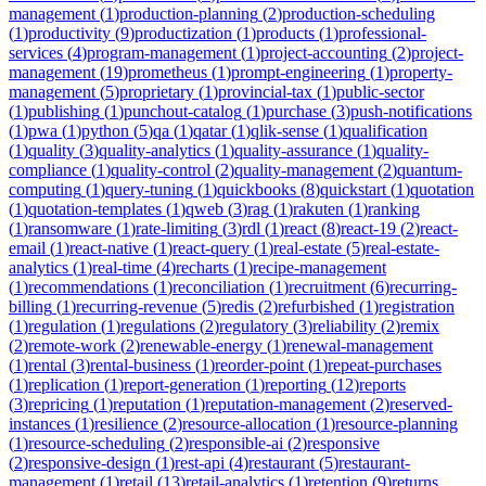
management
(
1
)
production-planning
(
2
)
production-scheduling
(
1
)
productivity
(
9
)
productization
(
1
)
products
(
1
)
professional-
services
(
4
)
program-management
(
1
)
project-accounting
(
2
)
project-
management
(
19
)
prometheus
(
1
)
prompt-engineering
(
1
)
property-
management
(
5
)
proprietary
(
1
)
provincial-tax
(
1
)
public-sector
(
1
)
publishing
(
1
)
punchout-catalog
(
1
)
purchase
(
3
)
push-notifications
(
1
)
pwa
(
1
)
python
(
5
)
qa
(
1
)
qatar
(
1
)
qlik-sense
(
1
)
qualification
(
1
)
quality
(
3
)
quality-analytics
(
1
)
quality-assurance
(
1
)
quality-
compliance
(
1
)
quality-control
(
2
)
quality-management
(
2
)
quantum-
computing
(
1
)
query-tuning
(
1
)
quickbooks
(
8
)
quickstart
(
1
)
quotation
(
1
)
quotation-templates
(
1
)
qweb
(
3
)
rag
(
1
)
rakuten
(
1
)
ranking
(
1
)
ransomware
(
1
)
rate-limiting
(
3
)
rdl
(
1
)
react
(
8
)
react-19
(
2
)
react-
email
(
1
)
react-native
(
1
)
react-query
(
1
)
real-estate
(
5
)
real-estate-
analytics
(
1
)
real-time
(
4
)
recharts
(
1
)
recipe-management
(
1
)
recommendations
(
1
)
reconciliation
(
1
)
recruitment
(
6
)
recurring-
billing
(
1
)
recurring-revenue
(
5
)
redis
(
2
)
refurbished
(
1
)
registration
(
1
)
regulation
(
1
)
regulations
(
2
)
regulatory
(
3
)
reliability
(
2
)
remix
(
2
)
remote-work
(
2
)
renewable-energy
(
1
)
renewal-management
(
1
)
rental
(
3
)
rental-business
(
1
)
reorder-point
(
1
)
repeat-purchases
(
1
)
replication
(
1
)
report-generation
(
1
)
reporting
(
12
)
reports
(
3
)
repricing
(
1
)
reputation
(
1
)
reputation-management
(
2
)
reserved-
instances
(
1
)
resilience
(
2
)
resource-allocation
(
1
)
resource-planning
(
1
)
resource-scheduling
(
2
)
responsible-ai
(
2
)
responsive
(
2
)
responsive-design
(
1
)
rest-api
(
4
)
restaurant
(
5
)
restaurant-
management
(
1
)
retail
(
13
)
retail-analytics
(
1
)
retention
(
9
)
returns