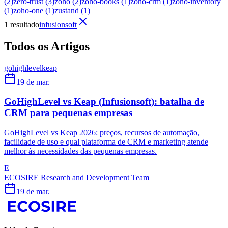
(
2
)
zero-trust
(
3
)
zoho
(
2
)
zoho-books
(
1
)
zoho-crm
(
1
)
zoho-inventory
(
1
)
zoho-one
(
1
)
zustand
(
1
)
1 resultado
infusionsoft
Todos os Artigos
gohighlevel
keap
19 de mar.
GoHighLevel vs Keap (Infusionsoft): batalha de
CRM para pequenas empresas
GoHighLevel vs Keap 2026: preços, recursos de automação,
facilidade de uso e qual plataforma de CRM e marketing atende
melhor às necessidades das pequenas empresas.
E
ECOSIRE Research and Development Team
19 de mar.