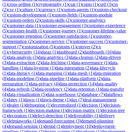
(
1
)
cross-selling
(
1
)
cryptography
(
1
)
csat
(
1
)
cspm
(
1
)
csrd
(
3
)
css
(
2
)
csv
(
1
)
culture
(
1
)
currency
(
1
)
custom-agents
(
1
)
custom-checkout
(
1
)
custom-development
(
1
)
custom-fields
(
1
)
custom-module
(
1
)
custom-orders
(
2
)
custom-skills
(
2
)
customer-analytics
(
2
)
customer-data
(
1
)
customer-engagement
(
3
)
customer-experience
(
5
)
customer-health
(
1
)
customer-journey
(
1
)
customer-lifetime-value
(
3
)
customer-retention
(
5
)
customer-satisfaction
(
1
)
customer-
segmentation
(
2
)
customer-service
(
7
)
customer-success
(
5
)
customer-
support
(
7
)
customization
(
5
)
customs
(
1
)
cutover
(
2
)
cx
(
1
)
cybersecurity
(
14
)
daraz
(
1
)
dashboard
(
2
)
dashboards
(
16
)
data
(
5
)
data-analysis
(
3
)
data-analytics
(
3
)
data-cleanup
(
2
)
data-driven
(
3
)
data-extraction
(
2
)
data-fetching
(
1
)
data-governance
(
1
)
data-
handling
(
1
)
data-hygiene
(
1
)
data-integration
(
2
)
data-lifecycle
(
1
)
data-literacy
(
1
)
data-mapping
(
1
)
data-mesh
(
1
)
data-migration
(
8
)
data-modeling
(
5
)
data-pipeline
(
1
)
data-platform
(
2
)
data-
preparation
(
1
)
data-privacy
(
4
)
data-protection
(
14
)
data-quality
(
4
)
data-refresh
(
2
)
data-residency
(
2
)
data-retention
(
1
)
data-transfer
(
4
)
data-visualization
(
5
)
data-warehouse
(
2
)
database
(
7
)
dataflows
(
1
)
datev
(
1
)
dawn
(
1
)
dawn-theme
(
1
)
dax
(
7
)
deal-management
(
1
)
dealer
(
1
)
debugging
(
1
)
decentralized
(
1
)
decision
(
1
)
decision-
framework
(
1
)
decision-making
(
1
)
decision-matrix
(
1
)
decision-tree
(
1
)
decorators
(
1
)
defect-detection
(
1
)
deliverability
(
1
)
delivery
(
1
)
delmiaworks
(
1
)
demand-forecasting
(
3
)
demand-planning
(
4
)
demand-sensing
(
1
)
dental
(
1
)
deployment
(
10
)
deployment-
pipelines
(
1
)
design
(
2
)
design-system
(
1
)
developer
(
1
)
development