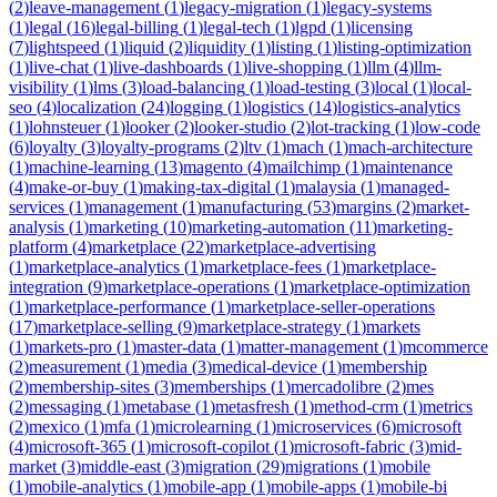
(
2
)
leave-management
(
1
)
legacy-migration
(
1
)
legacy-systems
(
1
)
legal
(
16
)
legal-billing
(
1
)
legal-tech
(
1
)
lgpd
(
1
)
licensing
(
7
)
lightspeed
(
1
)
liquid
(
2
)
liquidity
(
1
)
listing
(
1
)
listing-optimization
(
1
)
live-chat
(
1
)
live-dashboards
(
1
)
live-shopping
(
1
)
llm
(
4
)
llm-
visibility
(
1
)
lms
(
3
)
load-balancing
(
1
)
load-testing
(
3
)
local
(
1
)
local-
seo
(
4
)
localization
(
24
)
logging
(
1
)
logistics
(
14
)
logistics-analytics
(
1
)
lohnsteuer
(
1
)
looker
(
2
)
looker-studio
(
2
)
lot-tracking
(
1
)
low-code
(
6
)
loyalty
(
3
)
loyalty-programs
(
2
)
ltv
(
1
)
mach
(
1
)
mach-architecture
(
1
)
machine-learning
(
13
)
magento
(
4
)
mailchimp
(
1
)
maintenance
(
4
)
make-or-buy
(
1
)
making-tax-digital
(
1
)
malaysia
(
1
)
managed-
services
(
1
)
management
(
1
)
manufacturing
(
53
)
margins
(
2
)
market-
analysis
(
1
)
marketing
(
10
)
marketing-automation
(
11
)
marketing-
platform
(
4
)
marketplace
(
22
)
marketplace-advertising
(
1
)
marketplace-analytics
(
1
)
marketplace-fees
(
1
)
marketplace-
integration
(
9
)
marketplace-operations
(
1
)
marketplace-optimization
(
1
)
marketplace-performance
(
1
)
marketplace-seller-operations
(
17
)
marketplace-selling
(
9
)
marketplace-strategy
(
1
)
markets
(
1
)
markets-pro
(
1
)
master-data
(
1
)
matter-management
(
1
)
mcommerce
(
2
)
measurement
(
1
)
media
(
3
)
medical-device
(
1
)
membership
(
2
)
membership-sites
(
3
)
memberships
(
1
)
mercadolibre
(
2
)
mes
(
2
)
messaging
(
1
)
metabase
(
1
)
metasfresh
(
1
)
method-crm
(
1
)
metrics
(
2
)
mexico
(
1
)
mfa
(
1
)
microlearning
(
1
)
microservices
(
6
)
microsoft
(
4
)
microsoft-365
(
1
)
microsoft-copilot
(
1
)
microsoft-fabric
(
3
)
mid-
market
(
3
)
middle-east
(
3
)
migration
(
29
)
migrations
(
1
)
mobile
(
1
)
mobile-analytics
(
1
)
mobile-app
(
1
)
mobile-apps
(
1
)
mobile-bi