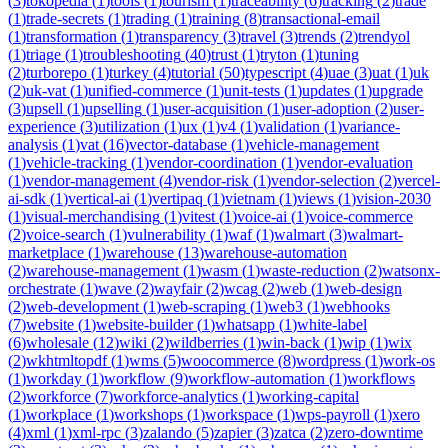
(
3
)
tokopedia
(
1
)
tools
(
1
)
tourism
(
1
)
traceability
(
6
)
tracking
(
2
)
trade
(
1
)
trade-secrets
(
1
)
trading
(
1
)
training
(
8
)
transactional-email
(
1
)
transformation
(
1
)
transparency
(
3
)
travel
(
3
)
trends
(
2
)
trendyol
(
1
)
triage
(
1
)
troubleshooting
(
40
)
trust
(
1
)
tryton
(
1
)
tuning
(
2
)
turborepo
(
1
)
turkey
(
4
)
tutorial
(
50
)
typescript
(
4
)
uae
(
3
)
uat
(
1
)
uk
(
2
)
uk-vat
(
1
)
unified-commerce
(
1
)
unit-tests
(
1
)
updates
(
1
)
upgrade
(
3
)
upsell
(
1
)
upselling
(
1
)
user-acquisition
(
1
)
user-adoption
(
2
)
user-
experience
(
3
)
utilization
(
1
)
ux
(
1
)
v4
(
1
)
validation
(
1
)
variance-
analysis
(
1
)
vat
(
16
)
vector-database
(
1
)
vehicle-management
(
1
)
vehicle-tracking
(
1
)
vendor-coordination
(
1
)
vendor-evaluation
(
1
)
vendor-management
(
4
)
vendor-risk
(
1
)
vendor-selection
(
2
)
vercel-
ai-sdk
(
1
)
vertical-ai
(
1
)
vertipaq
(
1
)
vietnam
(
1
)
views
(
1
)
vision-2030
(
1
)
visual-merchandising
(
1
)
vitest
(
1
)
voice-ai
(
1
)
voice-commerce
(
2
)
voice-search
(
1
)
vulnerability
(
1
)
waf
(
1
)
walmart
(
3
)
walmart-
marketplace
(
1
)
warehouse
(
13
)
warehouse-automation
(
2
)
warehouse-management
(
1
)
wasm
(
1
)
waste-reduction
(
2
)
watsonx-
orchestrate
(
1
)
wave
(
2
)
wayfair
(
2
)
wcag
(
2
)
web
(
1
)
web-design
(
2
)
web-development
(
1
)
web-scraping
(
1
)
web3
(
1
)
webhooks
(
7
)
website
(
1
)
website-builder
(
1
)
whatsapp
(
1
)
white-label
(
6
)
wholesale
(
12
)
wiki
(
2
)
wildberries
(
1
)
win-back
(
1
)
wip
(
1
)
wix
(
2
)
wkhtmltopdf
(
1
)
wms
(
5
)
woocommerce
(
8
)
wordpress
(
1
)
work-os
(
1
)
workday
(
1
)
workflow
(
9
)
workflow-automation
(
1
)
workflows
(
2
)
workforce
(
7
)
workforce-analytics
(
1
)
working-capital
(
1
)
workplace
(
1
)
workshops
(
1
)
workspace
(
1
)
wps-payroll
(
1
)
xero
(
4
)
xml
(
1
)
xml-rpc
(
3
)
zalando
(
5
)
zapier
(
3
)
zatca
(
2
)
zero-downtime