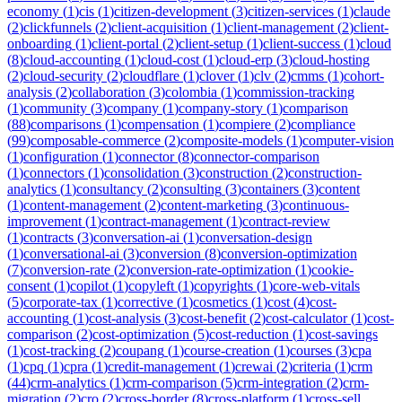
economy
(
1
)
cis
(
1
)
citizen-development
(
3
)
citizen-services
(
1
)
claude
(
2
)
clickfunnels
(
2
)
client-acquisition
(
1
)
client-management
(
2
)
client-
onboarding
(
1
)
client-portal
(
2
)
client-setup
(
1
)
client-success
(
1
)
cloud
(
8
)
cloud-accounting
(
1
)
cloud-cost
(
1
)
cloud-erp
(
3
)
cloud-hosting
(
2
)
cloud-security
(
2
)
cloudflare
(
1
)
clover
(
1
)
clv
(
2
)
cmms
(
1
)
cohort-
analysis
(
2
)
collaboration
(
3
)
colombia
(
1
)
commission-tracking
(
1
)
community
(
3
)
company
(
1
)
company-story
(
1
)
comparison
(
88
)
comparisons
(
1
)
compensation
(
1
)
compiere
(
2
)
compliance
(
99
)
composable-commerce
(
2
)
composite-models
(
1
)
computer-vision
(
1
)
configuration
(
1
)
connector
(
8
)
connector-comparison
(
1
)
connectors
(
1
)
consolidation
(
3
)
construction
(
2
)
construction-
analytics
(
1
)
consultancy
(
2
)
consulting
(
3
)
containers
(
3
)
content
(
1
)
content-management
(
2
)
content-marketing
(
3
)
continuous-
improvement
(
1
)
contract-management
(
1
)
contract-review
(
1
)
contracts
(
3
)
conversation-ai
(
1
)
conversation-design
(
1
)
conversational-ai
(
3
)
conversion
(
8
)
conversion-optimization
(
7
)
conversion-rate
(
2
)
conversion-rate-optimization
(
1
)
cookie-
consent
(
1
)
copilot
(
1
)
copyleft
(
1
)
copyrights
(
1
)
core-web-vitals
(
5
)
corporate-tax
(
1
)
corrective
(
1
)
cosmetics
(
1
)
cost
(
4
)
cost-
accounting
(
1
)
cost-analysis
(
3
)
cost-benefit
(
2
)
cost-calculator
(
1
)
cost-
comparison
(
2
)
cost-optimization
(
5
)
cost-reduction
(
1
)
cost-savings
(
1
)
cost-tracking
(
2
)
coupang
(
1
)
course-creation
(
1
)
courses
(
3
)
cpa
(
1
)
cpq
(
1
)
cpra
(
1
)
credit-management
(
1
)
crewai
(
2
)
criteria
(
1
)
crm
(
44
)
crm-analytics
(
1
)
crm-comparison
(
5
)
crm-integration
(
2
)
crm-
migration
(
2
)
cro
(
2
)
cross-border
(
8
)
cross-platform
(
1
)
cross-sell