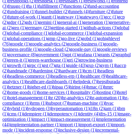
(
1
)
freshbooks
(
2
)
freshdesk
(
1
)
freshsales
(
1
)
freshworks
(
1
)
frontend
(
3
)
fruugo
(
1
)
fta
(
1
)
fulfillment
(
7
)
functions
(
2
)
fund-accounting
(
2
)
fundraising
(
1
)
funnel-builder
(
2
)
funnels
(
4
)
furniture
(
2
)
future
(
3
)
future-of-work
(
1
)
gantt
(
1
)
gateway
(
1
)
gateways
(
1
)
gcc
(
1
)
gcp
(
2
)
gdpr
(
12
)
gds
(
1
)
gemini
(
1
)
general-ai
(
1
)
generation
(
1
)
generative-
ai
(
2
)
geo
(
1
)
germany
(
23
)
getting-started
(
1
)
github-actions
(
3
)
global
(
3
)
global-compliance
(
1
)
global-ecommerce
(
1
)
global-expansion
(
1
)
global-operations
(
1
)
gmp
(
2
)
go-live
(
2
)
gobd
(
1
)
gohighlevel
(
76
)
google
(
1
)
google-analytics
(
2
)
google-business
(
1
)
google-
business-profile
(
1
)
google-cloud
(
2
)
google-pay
(
1
)
google-reviews
(
1
)
governance
(
8
)
government
(
3
)
gpt
(
1
)
grafana
(
1
)
grants
(
2
)
graphql
(
3
)
green-it
(
1
)
green-warehouse
(
1
)
gri
(
2
)
growing-business
(
1
)
growth
(
1
)
grpc
(
1
)
gst
(
7
)
gta
(
1
)
guide
(
43
)
gxp
(
2
)
gym
(
1
)
haccp
(
2
)
handmade
(
3
)
hardening
(
2
)
hardware
(
1
)
hcm
(
1
)
headless
(
4
)
headless-commerce
(
3
)
headless-erp
(
1
)
healthcare
(
9
)
healthcare-
analytics
(
1
)
healthcare-dashboards
(
1
)
helpdesk
(
7
)
hepsiburada
(
1
)
hetzner
(
1
)
higher-ed
(
1
)
hipaa
(
5
)
hiring
(
4
)
hmac
(
1
)
hmrc
(
2
)
home-goods
(
1
)
home-services
(
1
)
hospitality
(
5
)
hosting
(
3
)
hotel
(
1
)
hotel-management
(
1
)
hr
(
20
)
hr-analytics
(
2
)
hr-automation
(
1
)
hr-
compliance
(
1
)
hrms
(
1
)
hubspot
(
7
)
human-machine
(
1
)
hvac
(
2
)
hybrid
(
1
)
hydrogen
(
3
)
hyperautomation
(
1
)
i18n
(
2
)
iam
(
1
)
ibm
(
1
)
icms
(
1
)
idempiere
(
1
)
idempotency
(
1
)
identity
(
4
)
ifrs-15
(
1
)
image-
optimization
(
1
)
impact
(
1
)
impact-measurement
(
1
)
implementation
(
44
)
implementation-partner
(
1
)
import
(
1
)
import-export
(
1
)
import-
mode
(
1
)
incident-response
(
3
)
inclusive-design
(
1
)
incremental-