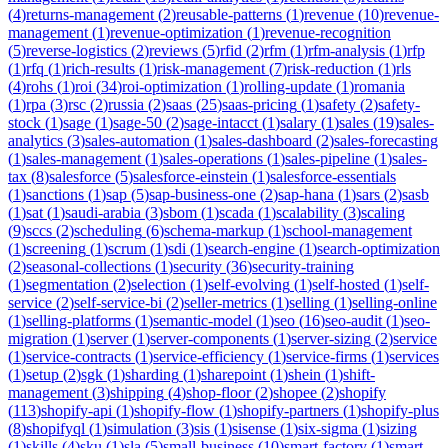
(
4
)
returns-management
(
2
)
reusable-patterns
(
1
)
revenue
(
10
)
revenue-
management
(
1
)
revenue-optimization
(
1
)
revenue-recognition
(
5
)
reverse-logistics
(
2
)
reviews
(
5
)
rfid
(
2
)
rfm
(
1
)
rfm-analysis
(
1
)
rfp
(
1
)
rfq
(
1
)
rich-results
(
1
)
risk-management
(
7
)
risk-reduction
(
1
)
rls
(
4
)
rohs
(
1
)
roi
(
34
)
roi-optimization
(
1
)
rolling-update
(
1
)
romania
(
1
)
rpa
(
3
)
rsc
(
2
)
russia
(
2
)
saas
(
25
)
saas-pricing
(
1
)
safety
(
2
)
safety-
stock
(
1
)
sage
(
1
)
sage-50
(
2
)
sage-intacct
(
1
)
salary
(
1
)
sales
(
19
)
sales-
analytics
(
3
)
sales-automation
(
1
)
sales-dashboard
(
2
)
sales-forecasting
(
1
)
sales-management
(
1
)
sales-operations
(
1
)
sales-pipeline
(
1
)
sales-
tax
(
8
)
salesforce
(
5
)
salesforce-einstein
(
1
)
salesforce-essentials
(
1
)
sanctions
(
1
)
sap
(
5
)
sap-business-one
(
2
)
sap-hana
(
1
)
sars
(
2
)
sasb
(
1
)
sat
(
1
)
saudi-arabia
(
3
)
sbom
(
1
)
scada
(
1
)
scalability
(
3
)
scaling
(
9
)
sccs
(
2
)
scheduling
(
6
)
schema-markup
(
1
)
school-management
(
1
)
screening
(
1
)
scrum
(
1
)
sdi
(
1
)
search-engine
(
1
)
search-optimization
(
2
)
seasonal-collections
(
1
)
security
(
36
)
security-training
(
1
)
segmentation
(
2
)
selection
(
1
)
self-evolving
(
1
)
self-hosted
(
1
)
self-
service
(
2
)
self-service-bi
(
2
)
seller-metrics
(
1
)
selling
(
1
)
selling-online
(
1
)
selling-platforms
(
1
)
semantic-model
(
1
)
seo
(
16
)
seo-audit
(
1
)
seo-
migration
(
1
)
server
(
1
)
server-components
(
1
)
server-sizing
(
2
)
service
(
1
)
service-contracts
(
1
)
service-efficiency
(
1
)
service-firms
(
1
)
services
(
1
)
setup
(
2
)
sgk
(
1
)
sharding
(
1
)
sharepoint
(
1
)
shein
(
1
)
shift-
management
(
3
)
shipping
(
4
)
shop-floor
(
2
)
shopee
(
2
)
shopify
(
113
)
shopify-api
(
1
)
shopify-flow
(
1
)
shopify-partners
(
1
)
shopify-plus
(
8
)
shopifyql
(
1
)
simulation
(
3
)
sis
(
1
)
sisense
(
1
)
six-sigma
(
1
)
sizing
(
1
)
skills
(
4
)
sku
(
1
)
sla
(
5
)
small-business
(
10
)
smart-factory
(
1
)
smart-