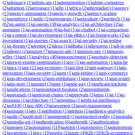
(
1
)
adequacy
(
1
)
admin-api
(
1
)
administration
(
1
)
adobe-commerce
(
2
)
adoption
(
2
)
aerospace
(
1
)
afip
(
1
)
africa
(
2
)
aftermarket
(
1
)
agency
(
13
)
agency-automation
(
1
)
agency-growth
(
2
)
agency-scaling
(
1
)
agentforce
(
1
)
agile
(
2
)
agreements
(
1
)
agriculture
(
3
)
agritech
(
1
)
ai
(
62
)
ai-agent
(
1
)
ai-agents
(
38
)
ai-analytics
(
2
)
ai-architecture
(
2
)
ai-
assistants
(
1
)
ai-automation
(
6
)
ai-bot
(
1
)
ai-chatbot
(
1
)
ai-comparison
(
1
)
ai-content
(
1
)
ai-development
(
1
)
ai-ethics
(
1
)
ai-frameworks
(
2
)
ai-
investment
(
1
)
ai-queries
(
1
)
ai-search
(
3
)
ai-security
(
1
)
ai-testing
(
1
)
ai-threats
(
1
)
alerting
(
2
)
alexa
(
1
)
alibaba
(
1
)
aliexpress
(
1
)
all-in-one
(
2
)
allegro
(
2
)
amazon
(
7
)
amazon-ads
(
1
)
amazon-ppc
(
1
)
amazon-
seller
(
1
)
aml
(
1
)
analytics
(
40
)
announcement
(
1
)
anomaly-detection
(
1
)
answer-engine-optimization
(
1
)
aov
(
1
)
ap-automation
(
1
)
apache
(
1
)
apcs
(
1
)
api
(
22
)
api-economy
(
1
)
api-first
(
2
)
api-gateway
(
1
)
api-
integration
(
3
)
api-security
(
2
)
apm
(
1
)
app-bridge
(
1
)
app-commerce
(
1
)
app-development
(
2
)
app-publishing
(
1
)
app-review
(
1
)
app-router
(
1
)
app-store
(
1
)
apparel
(
3
)
appi
(
1
)
apple-pay
(
1
)
applicant-tracking
(
1
)
applications
(
1
)
appointment-booking
(
2
)
appointments
(
1
)
appraisals
(
1
)
approval-chains
(
1
)
approvals
(
3
)
apps
(
1
)
ar
(
1
)
ar-
shopping
(
1
)
architecture
(
17
)
argentina
(
1
)
artificial-intelligence
(
2
)
as9100
(
1
)
asc-606
(
3
)
assessment
(
2
)
asset-management
(
4
)
assistant
(
1
)
ato
(
1
)
attribution
(
1
)
attrition
(
1
)
audience-analytics
(
1
)
audit
(
7
)
audit-trail
(
1
)
augmented
(
1
)
augmented-reality
(
2
)
australia
(
2
)
australia-gst
(
1
)
authentication
(
6
)
authentik
(
2
)
authorization
(
3
)
autogen
(
2
)
automation
(
119
)
automl
(
1
)
automotive
(
5
)
autonomous
(
2
)
awareness
(
1
)
aws
(
10
)
axelor
(
2
)
azure
(
4
)
b2b
(
18
)
b2b-ecommerce