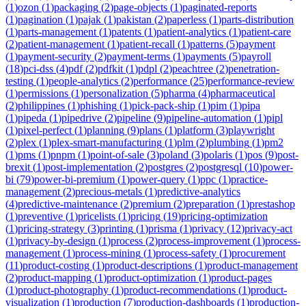
(
1
)
ozon
(
1
)
packaging
(
2
)
page-objects
(
1
)
paginated-reports
(
1
)
pagination
(
1
)
pajak
(
1
)
pakistan
(
2
)
paperless
(
1
)
parts-distribution
(
1
)
parts-management
(
1
)
patents
(
1
)
patient-analytics
(
1
)
patient-care
(
2
)
patient-management
(
1
)
patient-recall
(
1
)
patterns
(
5
)
payment
(
1
)
payment-security
(
2
)
payment-terms
(
1
)
payments
(
5
)
payroll
(
18
)
pci-dss
(
4
)
pdf
(
2
)
pdfkit
(
1
)
pdpl
(
2
)
peachtree
(
2
)
penetration-
testing
(
1
)
people-analytics
(
2
)
performance
(
25
)
performance-review
(
1
)
permissions
(
1
)
personalization
(
5
)
pharma
(
4
)
pharmaceutical
(
2
)
philippines
(
1
)
phishing
(
1
)
pick-pack-ship
(
1
)
pim
(
1
)
pipa
(
1
)
pipeda
(
1
)
pipedrive
(
2
)
pipeline
(
9
)
pipeline-automation
(
1
)
pipl
(
1
)
pixel-perfect
(
1
)
planning
(
9
)
plans
(
1
)
platform
(
3
)
playwright
(
2
)
plex
(
1
)
plex-smart-manufacturing
(
1
)
plm
(
2
)
plumbing
(
1
)
pm2
(
1
)
pms
(
1
)
pnpm
(
1
)
point-of-sale
(
3
)
poland
(
3
)
polaris
(
1
)
pos
(
9
)
post-
brexit
(
1
)
post-implementation
(
2
)
postgres
(
2
)
postgresql
(
10
)
power-
bi
(
79
)
power-bi-premium
(
1
)
power-query
(
1
)
ppc
(
1
)
practice-
management
(
2
)
precious-metals
(
1
)
predictive-analytics
(
4
)
predictive-maintenance
(
2
)
premium
(
2
)
preparation
(
1
)
prestashop
(
1
)
preventive
(
1
)
pricelists
(
1
)
pricing
(
19
)
pricing-optimization
(
1
)
pricing-strategy
(
3
)
printing
(
1
)
prisma
(
1
)
privacy
(
12
)
privacy-act
(
1
)
privacy-by-design
(
1
)
process
(
2
)
process-improvement
(
1
)
process-
management
(
1
)
process-mining
(
1
)
process-safety
(
1
)
procurement
(
11
)
product-costing
(
1
)
product-descriptions
(
1
)
product-management
(
2
)
product-mapping
(
1
)
product-optimization
(
1
)
product-pages
(
1
)
product-photography
(
1
)
product-recommendations
(
1
)
product-
visualization
(
1
)
production
(
7
)
production-dashboards
(
1
)
production-