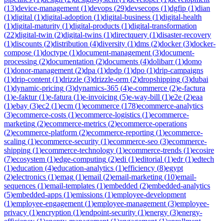
(
13
)
device-management
(
1
)
devops
(
29
)
devsecops
(
1
)
dgfip
(
1
)
dian
(
1
)
digital
(
1
)
digital-adoption
(
1
)
digital-business
(
1
)
digital-health
(
1
)
digital-maturity
(
1
)
digital-products
(
1
)
digital-transformation
(
22
)
digital-twin
(
2
)
digital-twins
(
1
)
directquery
(
1
)
disaster-recovery
(
1
)
discounts
(
2
)
distribution
(
4
)
diversity
(
1
)
dms
(
2
)
docker
(
3
)
docker-
compose
(
1
)
doctype
(
1
)
document-management
(
3
)
document-
processing
(
2
)
documentation
(
2
)
documents
(
4
)
dolibarr
(
1
)
domo
(
1
)
donor-management
(
2
)
dpa
(
1
)
dpdp
(
1
)
dpo
(
1
)
drip-campaigns
(
1
)
drip-content
(
1
)
drizzle
(
3
)
drizzle-orm
(
2
)
dropshipping
(
3
)
dubai
(
1
)
dynamic-pricing
(
3
)
dynamics-365
(
4
)
e-commerce
(
2
)
e-factura
(
1
)
e-faktur
(
1
)
e-fatura
(
1
)
e-invoicing
(
5
)
e-way-bill
(
1
)
e2e
(
2
)
eaa
(
1
)
ebay
(
3
)
ec2
(
1
)
ecm
(
1
)
ecommerce
(
178
)
ecommerce-analytics
(
3
)
ecommerce-costs
(
1
)
ecommerce-logistics
(
1
)
ecommerce-
marketing
(
2
)
ecommerce-metrics
(
2
)
ecommerce-operations
(
2
)
ecommerce-platform
(
2
)
ecommerce-reporting
(
1
)
ecommerce-
scaling
(
1
)
ecommerce-security
(
1
)
ecommerce-seo
(
3
)
ecommerce-
shipping
(
1
)
ecommerce-technology
(
1
)
ecommerce-trends
(
1
)
ecosire
(
7
)
ecosystem
(
1
)
edge-computing
(
2
)
edi
(
1
)
editorial
(
1
)
edr
(
1
)
edtech
(
1
)
education
(
4
)
education-analytics
(
1
)
efficiency
(
8
)
egypt
(
2
)
electronics
(
1
)
emag
(
1
)
email
(
2
)
email-marketing
(
10
)
email-
sequences
(
1
)
email-templates
(
1
)
embedded
(
2
)
embedded-analytics
(
5
)
embedded-apps
(
1
)
emissions
(
1
)
employee-development
(
1
)
employee-engagement
(
1
)
employee-management
(
3
)
employee-
privacy
(
1
)
encryption
(
1
)
endpoint-security
(
1
)
energy
(
3
)
energy-