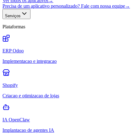
Ver todos os aplicativos
→
Precisa de um aplicativo personalizado? Fale com nossa equipe
→
Serviços
Plataformas
ERP Odoo
Implementacao e integracao
Shopify
Criacao e otimizacao de lojas
IA OpenClaw
Implantacao de agentes IA