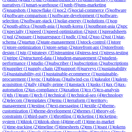
narratives
(
1
)
smart-warehouse
(
1
)
smb
(
9
)
sms-marketing
(
5
)
snapshots
(
1
)
snowflake
(
1
)
soc2
(
5
)
social-commerce
(
5
)
software
(
4
)
software-comparison
(
1
)
software-development
(
1
)
software-
selection
(
2
)
software-stack
(
1
)
solar-energy
(
1
)
solutions
(
1
)
sop
(
2
)
south-africa
(
3
)
south-asia
(
1
)
south-korea
(
1
)
southeast-asia
(
2
)
spc
(
1
)
specialty
(
1
)
speed
(
1
)
speed-optimization
(
2
)
spot
(
1
)
spreadsheets
(
1
)
sql
(
2
)
square
(
1
)
squarespace
(
1
)
ssdlc
(
1
)
ssl
(
2
)
sso
(
2
)
sst
(
1
)
star-
schema
(
2
)
startup
(
2
)
state-management
(
1
)
stock-control
(
1
)
store
(
1
)
store-optimization
(
1
)
store-setup
(
2
)
storefront-api
(
3
)
storefront-
design
(
1
)
stp
(
1
)
strategy
(
35
)
streaming
(
4
)
stress-test
(
1
)
stress-testing
(
1
)
stripe
(
2
)
structured-data
(
1
)
student-management
(
2
)
student-
performance
(
1
)
studio
(
3
)
subscriber
(
1
)
subscription
(
2
)
subscriptions
(
6
)
supplier
(
1
)
supply-chain
(
28
)
support
(
6
)
surveys
(
1
)
sustainability
(
14
)
sustainability-roi
(
1
)
sustainable-ecommerce
(
1
)
sustainable-
procurement
(
1
)
sync
(
1
)
tableau
(
3
)
tailwind-css
(
1
)
takealot
(
1
)
talent-
acquisition
(
2
)
tally
(
4
)
tally-prime
(
1
)
tanstack
(
1
)
tasks
(
1
)
tax
(
5
)
tax-
automation
(
2
)
tax-compliance
(
3
)
taxation
(
1
)
tco
(
5
)
tco-analysis
(
1
)
tds
(
1
)
team
(
1
)
tech
(
1
)
technical
(
1
)
technical-seo
(
4
)
technology
(
2
)
telecom
(
3
)
templates
(
3
)
temu
(
1
)
terraform
(
1
)
territory-
management
(
1
)
testing
(
7
)
text-messaging
(
1
)
textile
(
2
)
theme-
customization
(
1
)
theme-development
(
2
)
themes
(
1
)
theory-of-
constraints
(
1
)
third-party
(
1
)
throttling
(
1
)
ticketing
(
1
)
ticketing-
system
(
1
)
tiktok
(
1
)
tiktok-shop
(
4
)
time-off
(
1
)
time-to-market
(
1
)
time-tracking
(
2
)
timeline
(
5
)
timesheets
(
2
)
tms
(
1
)
toast
(
1
)
tokens