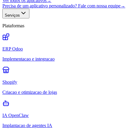
Ver todos os aplicativos
→
Precisa de um aplicativo personalizado? Fale com nossa equipe
→
Serviços
Plataformas
ERP Odoo
Implementacao e integracao
Shopify
Criacao e otimizacao de lojas
IA OpenClaw
Implantacao de agentes IA