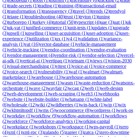
(
3
)
tokopedia
(
1
)
tools
(
1
)
tourism
(
1
)
traceability
(
6
)
tracking
(
2
)
trade
(
1
)
trade-secrets
(
1
)
trading
(
1
)
training
(
8
)
transactional-email
(
1
)
transformation
(
1
)
transparency
(
3
)
travel
(
3
)
trends
(
2
)
trendyol
(
1
)
triage
(
1
)
troubleshooting
(
40
)
trust
(
1
)
tryton
(
1
)
tuning
(
2
)
turborepo
(
1
)
turkey
(
4
)
tutorial
(
50
)
typescript
(
4
)
uae
(
3
)
uat
(
1
)
uk
(
2
)
uk-vat
(
1
)
unified-commerce
(
1
)
unit-tests
(
1
)
updates
(
1
)
upgrade
(
3
)
upsell
(
1
)
upselling
(
1
)
user-acquisition
(
1
)
user-adoption
(
2
)
user-
experience
(
3
)
utilization
(
1
)
ux
(
1
)
v4
(
1
)
validation
(
1
)
variance-
analysis
(
1
)
vat
(
16
)
vector-database
(
1
)
vehicle-management
(
1
)
vehicle-tracking
(
1
)
vendor-coordination
(
1
)
vendor-evaluation
(
1
)
vendor-management
(
4
)
vendor-risk
(
1
)
vendor-selection
(
2
)
vercel-
ai-sdk
(
1
)
vertical-ai
(
1
)
vertipaq
(
1
)
vietnam
(
1
)
views
(
1
)
vision-2030
(
1
)
visual-merchandising
(
1
)
vitest
(
1
)
voice-ai
(
1
)
voice-commerce
(
2
)
voice-search
(
1
)
vulnerability
(
1
)
waf
(
1
)
walmart
(
3
)
walmart-
marketplace
(
1
)
warehouse
(
13
)
warehouse-automation
(
2
)
warehouse-management
(
1
)
wasm
(
1
)
waste-reduction
(
2
)
watsonx-
orchestrate
(
1
)
wave
(
2
)
wayfair
(
2
)
wcag
(
2
)
web
(
1
)
web-design
(
2
)
web-development
(
1
)
web-scraping
(
1
)
web3
(
1
)
webhooks
(
7
)
website
(
1
)
website-builder
(
1
)
whatsapp
(
1
)
white-label
(
6
)
wholesale
(
12
)
wiki
(
2
)
wildberries
(
1
)
win-back
(
1
)
wip
(
1
)
wix
(
2
)
wkhtmltopdf
(
1
)
wms
(
5
)
woocommerce
(
8
)
wordpress
(
1
)
work-os
(
1
)
workday
(
1
)
workflow
(
9
)
workflow-automation
(
1
)
workflows
(
2
)
workforce
(
7
)
workforce-analytics
(
1
)
working-capital
(
1
)
workplace
(
1
)
workshops
(
1
)
workspace
(
1
)
wps-payroll
(
1
)
xero
(
4
)
xml
(
1
)
xml-rpc
(
3
)
zalando
(
5
)
zapier
(
3
)
zatca
(
2
)
zero-downtime