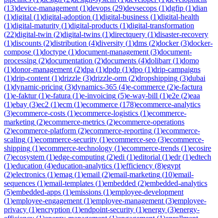
(
13
)
device-management
(
1
)
devops
(
29
)
devsecops
(
1
)
dgfip
(
1
)
dian
(
1
)
digital
(
1
)
digital-adoption
(
1
)
digital-business
(
1
)
digital-health
(
1
)
digital-maturity
(
1
)
digital-products
(
1
)
digital-transformation
(
22
)
digital-twin
(
2
)
digital-twins
(
1
)
directquery
(
1
)
disaster-recovery
(
1
)
discounts
(
2
)
distribution
(
4
)
diversity
(
1
)
dms
(
2
)
docker
(
3
)
docker-
compose
(
1
)
doctype
(
1
)
document-management
(
3
)
document-
processing
(
2
)
documentation
(
2
)
documents
(
4
)
dolibarr
(
1
)
domo
(
1
)
donor-management
(
2
)
dpa
(
1
)
dpdp
(
1
)
dpo
(
1
)
drip-campaigns
(
1
)
drip-content
(
1
)
drizzle
(
3
)
drizzle-orm
(
2
)
dropshipping
(
3
)
dubai
(
1
)
dynamic-pricing
(
3
)
dynamics-365
(
4
)
e-commerce
(
2
)
e-factura
(
1
)
e-faktur
(
1
)
e-fatura
(
1
)
e-invoicing
(
5
)
e-way-bill
(
1
)
e2e
(
2
)
eaa
(
1
)
ebay
(
3
)
ec2
(
1
)
ecm
(
1
)
ecommerce
(
178
)
ecommerce-analytics
(
3
)
ecommerce-costs
(
1
)
ecommerce-logistics
(
1
)
ecommerce-
marketing
(
2
)
ecommerce-metrics
(
2
)
ecommerce-operations
(
2
)
ecommerce-platform
(
2
)
ecommerce-reporting
(
1
)
ecommerce-
scaling
(
1
)
ecommerce-security
(
1
)
ecommerce-seo
(
3
)
ecommerce-
shipping
(
1
)
ecommerce-technology
(
1
)
ecommerce-trends
(
1
)
ecosire
(
7
)
ecosystem
(
1
)
edge-computing
(
2
)
edi
(
1
)
editorial
(
1
)
edr
(
1
)
edtech
(
1
)
education
(
4
)
education-analytics
(
1
)
efficiency
(
8
)
egypt
(
2
)
electronics
(
1
)
emag
(
1
)
email
(
2
)
email-marketing
(
10
)
email-
sequences
(
1
)
email-templates
(
1
)
embedded
(
2
)
embedded-analytics
(
5
)
embedded-apps
(
1
)
emissions
(
1
)
employee-development
(
1
)
employee-engagement
(
1
)
employee-management
(
3
)
employee-
privacy
(
1
)
encryption
(
1
)
endpoint-security
(
1
)
energy
(
3
)
energy-