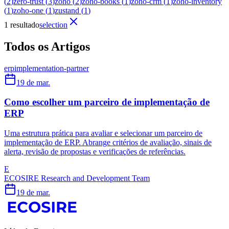
(
2
)
zero-trust
(
3
)
zoho
(
2
)
zoho-books
(
1
)
zoho-crm
(
1
)
zoho-inventory
(
1
)
zoho-one
(
1
)
zustand
(
1
)
1 resultado
selection
Todos os Artigos
erp
implementation-partner
19 de mar.
Como escolher um parceiro de implementação de
ERP
Uma estrutura prática para avaliar e selecionar um parceiro de
implementação de ERP. Abrange critérios de avaliação, sinais de
alerta, revisão de propostas e verificações de referências.
E
ECOSIRE Research and Development Team
19 de mar.