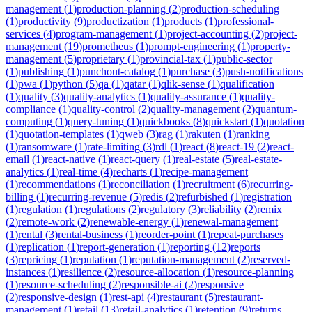
management
(
1
)
production-planning
(
2
)
production-scheduling
(
1
)
productivity
(
9
)
productization
(
1
)
products
(
1
)
professional-
services
(
4
)
program-management
(
1
)
project-accounting
(
2
)
project-
management
(
19
)
prometheus
(
1
)
prompt-engineering
(
1
)
property-
management
(
5
)
proprietary
(
1
)
provincial-tax
(
1
)
public-sector
(
1
)
publishing
(
1
)
punchout-catalog
(
1
)
purchase
(
3
)
push-notifications
(
1
)
pwa
(
1
)
python
(
5
)
qa
(
1
)
qatar
(
1
)
qlik-sense
(
1
)
qualification
(
1
)
quality
(
3
)
quality-analytics
(
1
)
quality-assurance
(
1
)
quality-
compliance
(
1
)
quality-control
(
2
)
quality-management
(
2
)
quantum-
computing
(
1
)
query-tuning
(
1
)
quickbooks
(
8
)
quickstart
(
1
)
quotation
(
1
)
quotation-templates
(
1
)
qweb
(
3
)
rag
(
1
)
rakuten
(
1
)
ranking
(
1
)
ransomware
(
1
)
rate-limiting
(
3
)
rdl
(
1
)
react
(
8
)
react-19
(
2
)
react-
email
(
1
)
react-native
(
1
)
react-query
(
1
)
real-estate
(
5
)
real-estate-
analytics
(
1
)
real-time
(
4
)
recharts
(
1
)
recipe-management
(
1
)
recommendations
(
1
)
reconciliation
(
1
)
recruitment
(
6
)
recurring-
billing
(
1
)
recurring-revenue
(
5
)
redis
(
2
)
refurbished
(
1
)
registration
(
1
)
regulation
(
1
)
regulations
(
2
)
regulatory
(
3
)
reliability
(
2
)
remix
(
2
)
remote-work
(
2
)
renewable-energy
(
1
)
renewal-management
(
1
)
rental
(
3
)
rental-business
(
1
)
reorder-point
(
1
)
repeat-purchases
(
1
)
replication
(
1
)
report-generation
(
1
)
reporting
(
12
)
reports
(
3
)
repricing
(
1
)
reputation
(
1
)
reputation-management
(
2
)
reserved-
instances
(
1
)
resilience
(
2
)
resource-allocation
(
1
)
resource-planning
(
1
)
resource-scheduling
(
2
)
responsible-ai
(
2
)
responsive
(
2
)
responsive-design
(
1
)
rest-api
(
4
)
restaurant
(
5
)
restaurant-
management
(
1
)
retail
(
13
)
retail-analytics
(
1
)
retention
(
9
)
returns