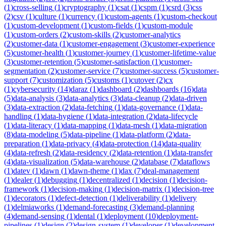
(
1
)
cross-selling
(
1
)
cryptography
(
1
)
csat
(
1
)
cspm
(
1
)
csrd
(
3
)
css
(
2
)
csv
(
1
)
culture
(
1
)
currency
(
1
)
custom-agents
(
1
)
custom-checkout
(
1
)
custom-development
(
1
)
custom-fields
(
1
)
custom-module
(
1
)
custom-orders
(
2
)
custom-skills
(
2
)
customer-analytics
(
2
)
customer-data
(
1
)
customer-engagement
(
3
)
customer-experience
(
5
)
customer-health
(
1
)
customer-journey
(
1
)
customer-lifetime-value
(
3
)
customer-retention
(
5
)
customer-satisfaction
(
1
)
customer-
segmentation
(
2
)
customer-service
(
7
)
customer-success
(
5
)
customer-
support
(
7
)
customization
(
5
)
customs
(
1
)
cutover
(
2
)
cx
(
1
)
cybersecurity
(
14
)
daraz
(
1
)
dashboard
(
2
)
dashboards
(
16
)
data
(
5
)
data-analysis
(
3
)
data-analytics
(
3
)
data-cleanup
(
2
)
data-driven
(
3
)
data-extraction
(
2
)
data-fetching
(
1
)
data-governance
(
1
)
data-
handling
(
1
)
data-hygiene
(
1
)
data-integration
(
2
)
data-lifecycle
(
1
)
data-literacy
(
1
)
data-mapping
(
1
)
data-mesh
(
1
)
data-migration
(
8
)
data-modeling
(
5
)
data-pipeline
(
1
)
data-platform
(
2
)
data-
preparation
(
1
)
data-privacy
(
4
)
data-protection
(
14
)
data-quality
(
4
)
data-refresh
(
2
)
data-residency
(
2
)
data-retention
(
1
)
data-transfer
(
4
)
data-visualization
(
5
)
data-warehouse
(
2
)
database
(
7
)
dataflows
(
1
)
datev
(
1
)
dawn
(
1
)
dawn-theme
(
1
)
dax
(
7
)
deal-management
(
1
)
dealer
(
1
)
debugging
(
1
)
decentralized
(
1
)
decision
(
1
)
decision-
framework
(
1
)
decision-making
(
1
)
decision-matrix
(
1
)
decision-tree
(
1
)
decorators
(
1
)
defect-detection
(
1
)
deliverability
(
1
)
delivery
(
1
)
delmiaworks
(
1
)
demand-forecasting
(
3
)
demand-planning
(
4
)
demand-sensing
(
1
)
dental
(
1
)
deployment
(
10
)
deployment-
pipelines
(
1
)
design
(
2
)
design-system
(
1
)
developer
(
1
)
development