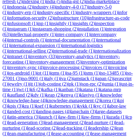
refresh
(
2
)
indexing
(
1
)
india
(
5
)
india-gst
(
2
)
india-marketplace
(
1
)
indonesia
(
2
)
industry
(
4
)
industry-4-0
(
17
)
industry-5-0
(
1
)
industry-erp
(
1
)
industry-specific
(
1
)
industry-wrappers
(
1
)
infor
(
1
)
information-security
(
2
)
infrastructure
(
10
)
infrastructure-as-code
(
1
)
infusionsoft
(
1
)
inp
(
1
)
insightly
(
1
)
insights
(
2
)
inspection
(
1
)
instagram
(
1
)
instagram-shopping
(
2
)
installation
(
1
)
integration
(
63
)
intellectual-property
(
1
)
inter-company
(
1
)
intercompany
(
4
)
internal-controls
(
1
)
internal-documentation
(
1
)
international
(
11
)
international-expansion
(
1
)
international-logistics
(
1
)
international-selling
(
2
)
international-trade
(
1
)
internationalization
(
2
)
intranet
(
1
)
inventory
(
33
)
inventory-analytics
(
1
)
inventory-
forecasting
(
1
)
inventory-management
(
5
)
inventory-optimization
(
1
)
inventory-sync
(
4
)
invoice-processing
(
2
)
invoices
(
1
)
invoicing
(
1
)
ios-android
(
1
)
iot
(
11
)
iqms
(
1
)
isa-95
(
1
)
isms
(
1
)
iso-13485
(
1
)
iso-
27001
(
3
)
iso-9001
(
1
)
italy
(
1
)
iva
(
2
)
jamstack
(
1
)
japan
(
2
)
javascript
(
1
)
jewelry
(
1
)
jit
(
1
)
job-costing
(
2
)
jpk
(
1
)
json-rpc
(
2
)
jumia
(
1
)
just-in-
time
(
1
)
jwt
(
1
)
k6
(
2
)
kafka
(
1
)
kanban
(
3
)
katana
(
1
)
katana-mrp
(
1
)
kaufland
(
2
)
kdv
(
1
)
keap
(
2
)
kenya
(
1
)
klaviyo
(
1
)
knowledge
(
1
)
knowledge-base
(
4
)
knowledge-management
(
2
)
korea
(
1
)
kpi
(
3
)
kpis
(
3
)
kra
(
1
)
ksef
(
1
)
kubernetes
(
1
)
kvkk
(
1
)
kyc
(
1
)
labor-law
(
1
)
landed-cost
(
1
)
landing-pages
(
4
)
langchain
(
3
)
large-datasets
(
1
)
latin-america
(
3
)
launch
(
1
)
law-firm
(
1
)
law-firms
(
1
)
lazada
(
1
)
lcp
(
1
)
lead-generation
(
3
)
lead-management
(
2
)
lead-nurture
(
1
)
lead-
nurturing
(
1
)
lead-scoring
(
2
)
lead-tracking
(
1
)
leadership
(
2
)
lean
(
1
)
lean-manufacturing
(
1
)
lease-accounting
(
1
)
lease-management