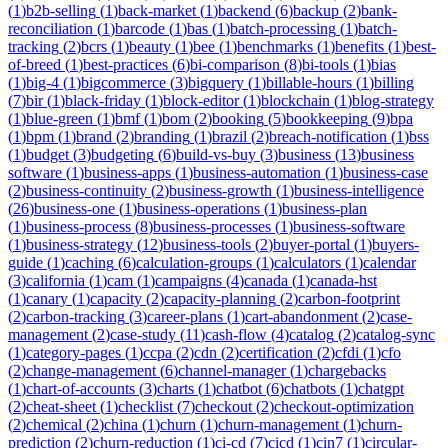
(
1
)
b2b-selling
(
1
)
back-market
(
1
)
backend
(
6
)
backup
(
2
)
bank-
reconciliation
(
1
)
barcode
(
1
)
bas
(
1
)
batch-processing
(
1
)
batch-
tracking
(
2
)
bcrs
(
1
)
beauty
(
1
)
bee
(
1
)
benchmarks
(
1
)
benefits
(
1
)
best-
of-breed
(
1
)
best-practices
(
6
)
bi-comparison
(
8
)
bi-tools
(
1
)
bias
(
1
)
big-4
(
1
)
bigcommerce
(
3
)
bigquery
(
1
)
billable-hours
(
1
)
billing
(
7
)
bir
(
1
)
black-friday
(
1
)
block-editor
(
1
)
blockchain
(
1
)
blog-strategy
(
1
)
blue-green
(
1
)
bmf
(
1
)
bom
(
2
)
booking
(
5
)
bookkeeping
(
9
)
bpa
(
1
)
bpm
(
1
)
brand
(
2
)
branding
(
1
)
brazil
(
2
)
breach-notification
(
1
)
bss
(
1
)
budget
(
3
)
budgeting
(
6
)
build-vs-buy
(
3
)
business
(
13
)
business
software
(
1
)
business-apps
(
1
)
business-automation
(
1
)
business-case
(
2
)
business-continuity
(
2
)
business-growth
(
1
)
business-intelligence
(
26
)
business-one
(
1
)
business-operations
(
1
)
business-plan
(
1
)
business-process
(
8
)
business-processes
(
1
)
business-software
(
1
)
business-strategy
(
12
)
business-tools
(
2
)
buyer-portal
(
1
)
buyers-
guide
(
1
)
caching
(
6
)
calculation-groups
(
1
)
calculators
(
1
)
calendar
(
3
)
california
(
1
)
cam
(
1
)
campaigns
(
4
)
canada
(
1
)
canada-hst
(
1
)
canary
(
1
)
capacity
(
2
)
capacity-planning
(
2
)
carbon-footprint
(
2
)
carbon-tracking
(
3
)
career-plans
(
1
)
cart-abandonment
(
2
)
case-
management
(
2
)
case-study
(
11
)
cash-flow
(
4
)
catalog
(
2
)
catalog-sync
(
1
)
category-pages
(
1
)
ccpa
(
2
)
cdn
(
2
)
certification
(
2
)
cfdi
(
1
)
cfo
(
2
)
change-management
(
6
)
channel-manager
(
1
)
chargebacks
(
1
)
chart-of-accounts
(
3
)
charts
(
1
)
chatbot
(
6
)
chatbots
(
1
)
chatgpt
(
2
)
cheat-sheet
(
1
)
checklist
(
7
)
checkout
(
2
)
checkout-optimization
(
2
)
chemical
(
2
)
china
(
1
)
churn
(
1
)
churn-management
(
1
)
churn-
prediction
(
2
)
churn-reduction
(
1
)
ci-cd
(
7
)
cicd
(
1
)
cin7
(
1
)
circular-