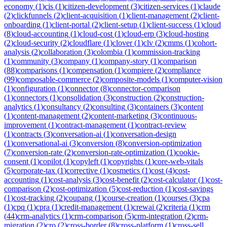
economy
(
1
)
cis
(
1
)
citizen-development
(
3
)
citizen-services
(
1
)
claude
(
2
)
clickfunnels
(
2
)
client-acquisition
(
1
)
client-management
(
2
)
client-
onboarding
(
1
)
client-portal
(
2
)
client-setup
(
1
)
client-success
(
1
)
cloud
(
8
)
cloud-accounting
(
1
)
cloud-cost
(
1
)
cloud-erp
(
3
)
cloud-hosting
(
2
)
cloud-security
(
2
)
cloudflare
(
1
)
clover
(
1
)
clv
(
2
)
cmms
(
1
)
cohort-
analysis
(
2
)
collaboration
(
3
)
colombia
(
1
)
commission-tracking
(
1
)
community
(
3
)
company
(
1
)
company-story
(
1
)
comparison
(
88
)
comparisons
(
1
)
compensation
(
1
)
compiere
(
2
)
compliance
(
99
)
composable-commerce
(
2
)
composite-models
(
1
)
computer-vision
(
1
)
configuration
(
1
)
connector
(
8
)
connector-comparison
(
1
)
connectors
(
1
)
consolidation
(
3
)
construction
(
2
)
construction-
analytics
(
1
)
consultancy
(
2
)
consulting
(
3
)
containers
(
3
)
content
(
1
)
content-management
(
2
)
content-marketing
(
3
)
continuous-
improvement
(
1
)
contract-management
(
1
)
contract-review
(
1
)
contracts
(
3
)
conversation-ai
(
1
)
conversation-design
(
1
)
conversational-ai
(
3
)
conversion
(
8
)
conversion-optimization
(
7
)
conversion-rate
(
2
)
conversion-rate-optimization
(
1
)
cookie-
consent
(
1
)
copilot
(
1
)
copyleft
(
1
)
copyrights
(
1
)
core-web-vitals
(
5
)
corporate-tax
(
1
)
corrective
(
1
)
cosmetics
(
1
)
cost
(
4
)
cost-
accounting
(
1
)
cost-analysis
(
3
)
cost-benefit
(
2
)
cost-calculator
(
1
)
cost-
comparison
(
2
)
cost-optimization
(
5
)
cost-reduction
(
1
)
cost-savings
(
1
)
cost-tracking
(
2
)
coupang
(
1
)
course-creation
(
1
)
courses
(
3
)
cpa
(
1
)
cpq
(
1
)
cpra
(
1
)
credit-management
(
1
)
crewai
(
2
)
criteria
(
1
)
crm
(
44
)
crm-analytics
(
1
)
crm-comparison
(
5
)
crm-integration
(
2
)
crm-
migration
(
2
)
cro
(
2
)
cross-border
(
8
)
cross-platform
(
1
)
cross-sell