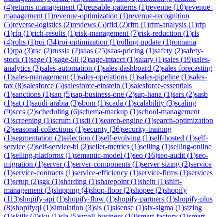
(
4
)
returns-management
(
2
)
reusable-patterns
(
1
)
revenue
(
10
)
revenue-
management
(
1
)
revenue-optimization
(
1
)
revenue-recognition
(
5
)
reverse-logistics
(
2
)
reviews
(
5
)
rfid
(
2
)
rfm
(
1
)
rfm-analysis
(
1
)
rfp
(
1
)
rfq
(
1
)
rich-results
(
1
)
risk-management
(
7
)
risk-reduction
(
1
)
rls
(
4
)
rohs
(
1
)
roi
(
34
)
roi-optimization
(
1
)
rolling-update
(
1
)
romania
(
1
)
rpa
(
3
)
rsc
(
2
)
russia
(
2
)
saas
(
25
)
saas-pricing
(
1
)
safety
(
2
)
safety-
stock
(
1
)
sage
(
1
)
sage-50
(
2
)
sage-intacct
(
1
)
salary
(
1
)
sales
(
19
)
sales-
analytics
(
3
)
sales-automation
(
1
)
sales-dashboard
(
2
)
sales-forecasting
(
1
)
sales-management
(
1
)
sales-operations
(
1
)
sales-pipeline
(
1
)
sales-
tax
(
8
)
salesforce
(
5
)
salesforce-einstein
(
1
)
salesforce-essentials
(
1
)
sanctions
(
1
)
sap
(
5
)
sap-business-one
(
2
)
sap-hana
(
1
)
sars
(
2
)
sasb
(
1
)
sat
(
1
)
saudi-arabia
(
3
)
sbom
(
1
)
scada
(
1
)
scalability
(
3
)
scaling
(
9
)
sccs
(
2
)
scheduling
(
6
)
schema-markup
(
1
)
school-management
(
1
)
screening
(
1
)
scrum
(
1
)
sdi
(
1
)
search-engine
(
1
)
search-optimization
(
2
)
seasonal-collections
(
1
)
security
(
36
)
security-training
(
1
)
segmentation
(
2
)
selection
(
1
)
self-evolving
(
1
)
self-hosted
(
1
)
self-
service
(
2
)
self-service-bi
(
2
)
seller-metrics
(
1
)
selling
(
1
)
selling-online
(
1
)
selling-platforms
(
1
)
semantic-model
(
1
)
seo
(
16
)
seo-audit
(
1
)
seo-
migration
(
1
)
server
(
1
)
server-components
(
1
)
server-sizing
(
2
)
service
(
1
)
service-contracts
(
1
)
service-efficiency
(
1
)
service-firms
(
1
)
services
(
1
)
setup
(
2
)
sgk
(
1
)
sharding
(
1
)
sharepoint
(
1
)
shein
(
1
)
shift-
management
(
3
)
shipping
(
4
)
shop-floor
(
2
)
shopee
(
2
)
shopify
(
113
)
shopify-api
(
1
)
shopify-flow
(
1
)
shopify-partners
(
1
)
shopify-plus
(
8
)
shopifyql
(
1
)
simulation
(
3
)
sis
(
1
)
sisense
(
1
)
six-sigma
(
1
)
sizing
(
1
)
skills
(
4
)
sku
(
1
)
sla
(
5
)
small-business
(
10
)
smart-factory
(
1
)
smart-