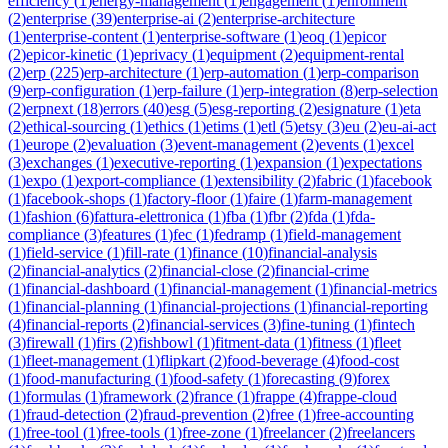
efficiency
(
1
)
energy-management
(
1
)
engagement
(
1
)
enrollment
(
2
)
enterprise
(
39
)
enterprise-ai
(
2
)
enterprise-architecture
(
1
)
enterprise-content
(
1
)
enterprise-software
(
1
)
eoq
(
1
)
epicor
(
2
)
epicor-kinetic
(
1
)
eprivacy
(
1
)
equipment
(
2
)
equipment-rental
(
2
)
erp
(
225
)
erp-architecture
(
1
)
erp-automation
(
1
)
erp-comparison
(
9
)
erp-configuration
(
1
)
erp-failure
(
1
)
erp-integration
(
8
)
erp-selection
(
2
)
erpnext
(
18
)
errors
(
40
)
esg
(
5
)
esg-reporting
(
2
)
esignature
(
1
)
eta
(
2
)
ethical-sourcing
(
1
)
ethics
(
1
)
etims
(
1
)
etl
(
5
)
etsy
(
3
)
eu
(
2
)
eu-ai-act
(
1
)
europe
(
2
)
evaluation
(
3
)
event-management
(
2
)
events
(
1
)
excel
(
3
)
exchanges
(
1
)
executive-reporting
(
1
)
expansion
(
1
)
expectations
(
1
)
expo
(
1
)
export-compliance
(
1
)
extensibility
(
2
)
fabric
(
1
)
facebook
(
1
)
facebook-shops
(
1
)
factory-floor
(
1
)
faire
(
1
)
farm-management
(
1
)
fashion
(
6
)
fattura-elettronica
(
1
)
fba
(
1
)
fbr
(
2
)
fda
(
1
)
fda-
compliance
(
3
)
features
(
1
)
fec
(
1
)
fedramp
(
1
)
field-management
(
1
)
field-service
(
1
)
fill-rate
(
1
)
finance
(
10
)
financial-analysis
(
2
)
financial-analytics
(
2
)
financial-close
(
2
)
financial-crime
(
1
)
financial-dashboard
(
1
)
financial-management
(
1
)
financial-metrics
(
1
)
financial-planning
(
1
)
financial-projections
(
1
)
financial-reporting
(
4
)
financial-reports
(
2
)
financial-services
(
3
)
fine-tuning
(
1
)
fintech
(
3
)
firewall
(
1
)
firs
(
2
)
fishbowl
(
1
)
fitment-data
(
1
)
fitness
(
1
)
fleet
(
1
)
fleet-management
(
1
)
flipkart
(
2
)
food-beverage
(
4
)
food-cost
(
1
)
food-manufacturing
(
1
)
food-safety
(
1
)
forecasting
(
9
)
forex
(
1
)
formulas
(
1
)
framework
(
2
)
france
(
1
)
frappe
(
4
)
frappe-cloud
(
1
)
fraud-detection
(
2
)
fraud-prevention
(
2
)
free
(
1
)
free-accounting
(
1
)
free-tool
(
1
)
free-tools
(
1
)
free-zone
(
1
)
freelancer
(
2
)
freelancers