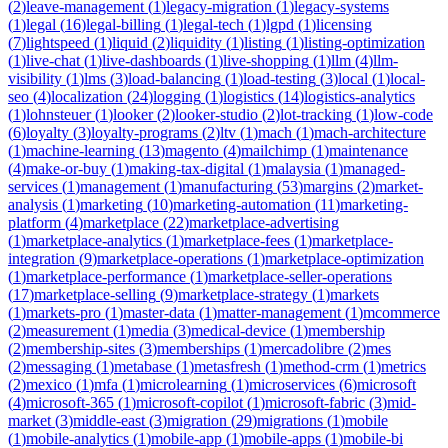
(
2
)
leave-management
(
1
)
legacy-migration
(
1
)
legacy-systems
(
1
)
legal
(
16
)
legal-billing
(
1
)
legal-tech
(
1
)
lgpd
(
1
)
licensing
(
7
)
lightspeed
(
1
)
liquid
(
2
)
liquidity
(
1
)
listing
(
1
)
listing-optimization
(
1
)
live-chat
(
1
)
live-dashboards
(
1
)
live-shopping
(
1
)
llm
(
4
)
llm-
visibility
(
1
)
lms
(
3
)
load-balancing
(
1
)
load-testing
(
3
)
local
(
1
)
local-
seo
(
4
)
localization
(
24
)
logging
(
1
)
logistics
(
14
)
logistics-analytics
(
1
)
lohnsteuer
(
1
)
looker
(
2
)
looker-studio
(
2
)
lot-tracking
(
1
)
low-code
(
6
)
loyalty
(
3
)
loyalty-programs
(
2
)
ltv
(
1
)
mach
(
1
)
mach-architecture
(
1
)
machine-learning
(
13
)
magento
(
4
)
mailchimp
(
1
)
maintenance
(
4
)
make-or-buy
(
1
)
making-tax-digital
(
1
)
malaysia
(
1
)
managed-
services
(
1
)
management
(
1
)
manufacturing
(
53
)
margins
(
2
)
market-
analysis
(
1
)
marketing
(
10
)
marketing-automation
(
11
)
marketing-
platform
(
4
)
marketplace
(
22
)
marketplace-advertising
(
1
)
marketplace-analytics
(
1
)
marketplace-fees
(
1
)
marketplace-
integration
(
9
)
marketplace-operations
(
1
)
marketplace-optimization
(
1
)
marketplace-performance
(
1
)
marketplace-seller-operations
(
17
)
marketplace-selling
(
9
)
marketplace-strategy
(
1
)
markets
(
1
)
markets-pro
(
1
)
master-data
(
1
)
matter-management
(
1
)
mcommerce
(
2
)
measurement
(
1
)
media
(
3
)
medical-device
(
1
)
membership
(
2
)
membership-sites
(
3
)
memberships
(
1
)
mercadolibre
(
2
)
mes
(
2
)
messaging
(
1
)
metabase
(
1
)
metasfresh
(
1
)
method-crm
(
1
)
metrics
(
2
)
mexico
(
1
)
mfa
(
1
)
microlearning
(
1
)
microservices
(
6
)
microsoft
(
4
)
microsoft-365
(
1
)
microsoft-copilot
(
1
)
microsoft-fabric
(
3
)
mid-
market
(
3
)
middle-east
(
3
)
migration
(
29
)
migrations
(
1
)
mobile
(
1
)
mobile-analytics
(
1
)
mobile-app
(
1
)
mobile-apps
(
1
)
mobile-bi