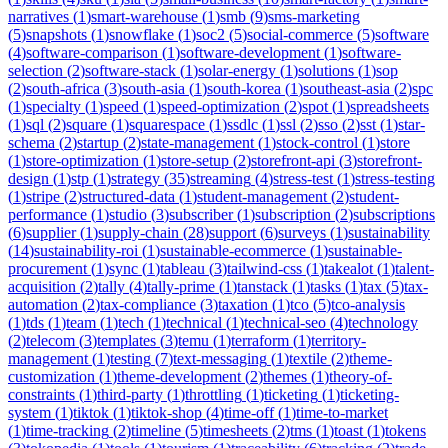
narratives
(
1
)
smart-warehouse
(
1
)
smb
(
9
)
sms-marketing
(
5
)
snapshots
(
1
)
snowflake
(
1
)
soc2
(
5
)
social-commerce
(
5
)
software
(
4
)
software-comparison
(
1
)
software-development
(
1
)
software-
selection
(
2
)
software-stack
(
1
)
solar-energy
(
1
)
solutions
(
1
)
sop
(
2
)
south-africa
(
3
)
south-asia
(
1
)
south-korea
(
1
)
southeast-asia
(
2
)
spc
(
1
)
specialty
(
1
)
speed
(
1
)
speed-optimization
(
2
)
spot
(
1
)
spreadsheets
(
1
)
sql
(
2
)
square
(
1
)
squarespace
(
1
)
ssdlc
(
1
)
ssl
(
2
)
sso
(
2
)
sst
(
1
)
star-
schema
(
2
)
startup
(
2
)
state-management
(
1
)
stock-control
(
1
)
store
(
1
)
store-optimization
(
1
)
store-setup
(
2
)
storefront-api
(
3
)
storefront-
design
(
1
)
stp
(
1
)
strategy
(
35
)
streaming
(
4
)
stress-test
(
1
)
stress-testing
(
1
)
stripe
(
2
)
structured-data
(
1
)
student-management
(
2
)
student-
performance
(
1
)
studio
(
3
)
subscriber
(
1
)
subscription
(
2
)
subscriptions
(
6
)
supplier
(
1
)
supply-chain
(
28
)
support
(
6
)
surveys
(
1
)
sustainability
(
14
)
sustainability-roi
(
1
)
sustainable-ecommerce
(
1
)
sustainable-
procurement
(
1
)
sync
(
1
)
tableau
(
3
)
tailwind-css
(
1
)
takealot
(
1
)
talent-
acquisition
(
2
)
tally
(
4
)
tally-prime
(
1
)
tanstack
(
1
)
tasks
(
1
)
tax
(
5
)
tax-
automation
(
2
)
tax-compliance
(
3
)
taxation
(
1
)
tco
(
5
)
tco-analysis
(
1
)
tds
(
1
)
team
(
1
)
tech
(
1
)
technical
(
1
)
technical-seo
(
4
)
technology
(
2
)
telecom
(
3
)
templates
(
3
)
temu
(
1
)
terraform
(
1
)
territory-
management
(
1
)
testing
(
7
)
text-messaging
(
1
)
textile
(
2
)
theme-
customization
(
1
)
theme-development
(
2
)
themes
(
1
)
theory-of-
constraints
(
1
)
third-party
(
1
)
throttling
(
1
)
ticketing
(
1
)
ticketing-
system
(
1
)
tiktok
(
1
)
tiktok-shop
(
4
)
time-off
(
1
)
time-to-market
(
1
)
time-tracking
(
2
)
timeline
(
5
)
timesheets
(
2
)
tms
(
1
)
toast
(
1
)
tokens