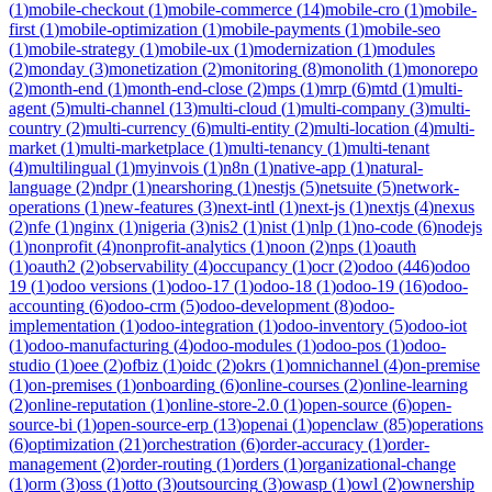
(
1
)
mobile-checkout
(
1
)
mobile-commerce
(
14
)
mobile-cro
(
1
)
mobile-
first
(
1
)
mobile-optimization
(
1
)
mobile-payments
(
1
)
mobile-seo
(
1
)
mobile-strategy
(
1
)
mobile-ux
(
1
)
modernization
(
1
)
modules
(
2
)
monday
(
3
)
monetization
(
2
)
monitoring
(
8
)
monolith
(
1
)
monorepo
(
2
)
month-end
(
1
)
month-end-close
(
2
)
mps
(
1
)
mrp
(
6
)
mtd
(
1
)
multi-
agent
(
5
)
multi-channel
(
13
)
multi-cloud
(
1
)
multi-company
(
3
)
multi-
country
(
2
)
multi-currency
(
6
)
multi-entity
(
2
)
multi-location
(
4
)
multi-
market
(
1
)
multi-marketplace
(
1
)
multi-tenancy
(
1
)
multi-tenant
(
4
)
multilingual
(
1
)
myinvois
(
1
)
n8n
(
1
)
native-app
(
1
)
natural-
language
(
2
)
ndpr
(
1
)
nearshoring
(
1
)
nestjs
(
5
)
netsuite
(
5
)
network-
operations
(
1
)
new-features
(
3
)
next-intl
(
1
)
next-js
(
1
)
nextjs
(
4
)
nexus
(
2
)
nfe
(
1
)
nginx
(
1
)
nigeria
(
3
)
nis2
(
1
)
nist
(
1
)
nlp
(
1
)
no-code
(
6
)
nodejs
(
1
)
nonprofit
(
4
)
nonprofit-analytics
(
1
)
noon
(
2
)
nps
(
1
)
oauth
(
1
)
oauth2
(
2
)
observability
(
4
)
occupancy
(
1
)
ocr
(
2
)
odoo
(
446
)
odoo
19
(
1
)
odoo versions
(
1
)
odoo-17
(
1
)
odoo-18
(
1
)
odoo-19
(
16
)
odoo-
accounting
(
6
)
odoo-crm
(
5
)
odoo-development
(
8
)
odoo-
implementation
(
1
)
odoo-integration
(
1
)
odoo-inventory
(
5
)
odoo-iot
(
1
)
odoo-manufacturing
(
4
)
odoo-modules
(
1
)
odoo-pos
(
1
)
odoo-
studio
(
1
)
oee
(
2
)
ofbiz
(
1
)
oidc
(
2
)
okrs
(
1
)
omnichannel
(
4
)
on-premise
(
1
)
on-premises
(
1
)
onboarding
(
6
)
online-courses
(
2
)
online-learning
(
2
)
online-reputation
(
1
)
online-store-2.0
(
1
)
open-source
(
6
)
open-
source-bi
(
1
)
open-source-erp
(
13
)
openai
(
1
)
openclaw
(
85
)
operations
(
6
)
optimization
(
21
)
orchestration
(
6
)
order-accuracy
(
1
)
order-
management
(
2
)
order-routing
(
1
)
orders
(
1
)
organizational-change
(
1
)
orm
(
3
)
oss
(
1
)
otto
(
3
)
outsourcing
(
3
)
owasp
(
1
)
owl
(
2
)
ownership