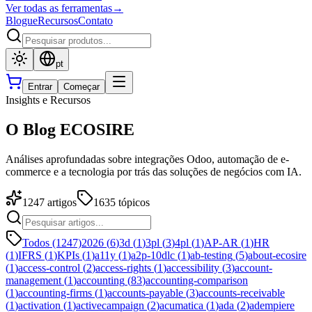
Ver todas as ferramentas
→
Blogue
Recursos
Contato
pt
Entrar
Começar
Insights e Recursos
O Blog ECOSIRE
Análises aprofundadas sobre integrações Odoo, automação de e-
commerce e a tecnologia por trás das soluções de negócios com IA.
1247
artigos
1635
tópicos
Todos (1247)
2026
(
6
)
3d
(
1
)
3pl
(
3
)
4pl
(
1
)
AP-AR
(
1
)
HR
(
1
)
IFRS
(
1
)
KPIs
(
1
)
a11y
(
1
)
a2p-10dlc
(
1
)
ab-testing
(
5
)
about-ecosire
(
1
)
access-control
(
2
)
access-rights
(
1
)
accessibility
(
3
)
account-
management
(
1
)
accounting
(
83
)
accounting-comparison
(
1
)
accounting-firms
(
1
)
accounts-payable
(
3
)
accounts-receivable
(
1
)
activation
(
1
)
activecampaign
(
2
)
acumatica
(
1
)
ada
(
2
)
adempiere