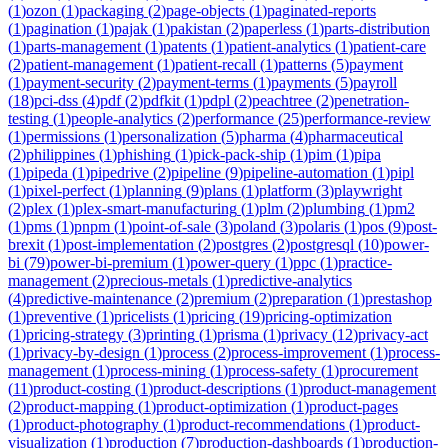
(
1
)
ozon
(
1
)
packaging
(
2
)
page-objects
(
1
)
paginated-reports
(
1
)
pagination
(
1
)
pajak
(
1
)
pakistan
(
2
)
paperless
(
1
)
parts-distribution
(
1
)
parts-management
(
1
)
patents
(
1
)
patient-analytics
(
1
)
patient-care
(
2
)
patient-management
(
1
)
patient-recall
(
1
)
patterns
(
5
)
payment
(
1
)
payment-security
(
2
)
payment-terms
(
1
)
payments
(
5
)
payroll
(
18
)
pci-dss
(
4
)
pdf
(
2
)
pdfkit
(
1
)
pdpl
(
2
)
peachtree
(
2
)
penetration-
testing
(
1
)
people-analytics
(
2
)
performance
(
25
)
performance-review
(
1
)
permissions
(
1
)
personalization
(
5
)
pharma
(
4
)
pharmaceutical
(
2
)
philippines
(
1
)
phishing
(
1
)
pick-pack-ship
(
1
)
pim
(
1
)
pipa
(
1
)
pipeda
(
1
)
pipedrive
(
2
)
pipeline
(
9
)
pipeline-automation
(
1
)
pipl
(
1
)
pixel-perfect
(
1
)
planning
(
9
)
plans
(
1
)
platform
(
3
)
playwright
(
2
)
plex
(
1
)
plex-smart-manufacturing
(
1
)
plm
(
2
)
plumbing
(
1
)
pm2
(
1
)
pms
(
1
)
pnpm
(
1
)
point-of-sale
(
3
)
poland
(
3
)
polaris
(
1
)
pos
(
9
)
post-
brexit
(
1
)
post-implementation
(
2
)
postgres
(
2
)
postgresql
(
10
)
power-
bi
(
79
)
power-bi-premium
(
1
)
power-query
(
1
)
ppc
(
1
)
practice-
management
(
2
)
precious-metals
(
1
)
predictive-analytics
(
4
)
predictive-maintenance
(
2
)
premium
(
2
)
preparation
(
1
)
prestashop
(
1
)
preventive
(
1
)
pricelists
(
1
)
pricing
(
19
)
pricing-optimization
(
1
)
pricing-strategy
(
3
)
printing
(
1
)
prisma
(
1
)
privacy
(
12
)
privacy-act
(
1
)
privacy-by-design
(
1
)
process
(
2
)
process-improvement
(
1
)
process-
management
(
1
)
process-mining
(
1
)
process-safety
(
1
)
procurement
(
11
)
product-costing
(
1
)
product-descriptions
(
1
)
product-management
(
2
)
product-mapping
(
1
)
product-optimization
(
1
)
product-pages
(
1
)
product-photography
(
1
)
product-recommendations
(
1
)
product-
visualization
(
1
)
production
(
7
)
production-dashboards
(
1
)
production-