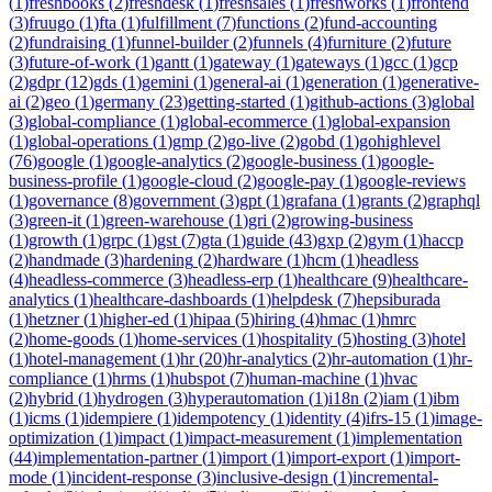
(
1
)
freshbooks
(
2
)
freshdesk
(
1
)
freshsales
(
1
)
freshworks
(
1
)
frontend
(
3
)
fruugo
(
1
)
fta
(
1
)
fulfillment
(
7
)
functions
(
2
)
fund-accounting
(
2
)
fundraising
(
1
)
funnel-builder
(
2
)
funnels
(
4
)
furniture
(
2
)
future
(
3
)
future-of-work
(
1
)
gantt
(
1
)
gateway
(
1
)
gateways
(
1
)
gcc
(
1
)
gcp
(
2
)
gdpr
(
12
)
gds
(
1
)
gemini
(
1
)
general-ai
(
1
)
generation
(
1
)
generative-
ai
(
2
)
geo
(
1
)
germany
(
23
)
getting-started
(
1
)
github-actions
(
3
)
global
(
3
)
global-compliance
(
1
)
global-ecommerce
(
1
)
global-expansion
(
1
)
global-operations
(
1
)
gmp
(
2
)
go-live
(
2
)
gobd
(
1
)
gohighlevel
(
76
)
google
(
1
)
google-analytics
(
2
)
google-business
(
1
)
google-
business-profile
(
1
)
google-cloud
(
2
)
google-pay
(
1
)
google-reviews
(
1
)
governance
(
8
)
government
(
3
)
gpt
(
1
)
grafana
(
1
)
grants
(
2
)
graphql
(
3
)
green-it
(
1
)
green-warehouse
(
1
)
gri
(
2
)
growing-business
(
1
)
growth
(
1
)
grpc
(
1
)
gst
(
7
)
gta
(
1
)
guide
(
43
)
gxp
(
2
)
gym
(
1
)
haccp
(
2
)
handmade
(
3
)
hardening
(
2
)
hardware
(
1
)
hcm
(
1
)
headless
(
4
)
headless-commerce
(
3
)
headless-erp
(
1
)
healthcare
(
9
)
healthcare-
analytics
(
1
)
healthcare-dashboards
(
1
)
helpdesk
(
7
)
hepsiburada
(
1
)
hetzner
(
1
)
higher-ed
(
1
)
hipaa
(
5
)
hiring
(
4
)
hmac
(
1
)
hmrc
(
2
)
home-goods
(
1
)
home-services
(
1
)
hospitality
(
5
)
hosting
(
3
)
hotel
(
1
)
hotel-management
(
1
)
hr
(
20
)
hr-analytics
(
2
)
hr-automation
(
1
)
hr-
compliance
(
1
)
hrms
(
1
)
hubspot
(
7
)
human-machine
(
1
)
hvac
(
2
)
hybrid
(
1
)
hydrogen
(
3
)
hyperautomation
(
1
)
i18n
(
2
)
iam
(
1
)
ibm
(
1
)
icms
(
1
)
idempiere
(
1
)
idempotency
(
1
)
identity
(
4
)
ifrs-15
(
1
)
image-
optimization
(
1
)
impact
(
1
)
impact-measurement
(
1
)
implementation
(
44
)
implementation-partner
(
1
)
import
(
1
)
import-export
(
1
)
import-
mode
(
1
)
incident-response
(
3
)
inclusive-design
(
1
)
incremental-