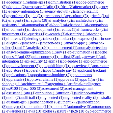
(
1
)
adequacy
(
1
)
admin-api
(
1
)
administration
(
1
)
adobe-commerce
(
2
)
adoption
(
2
)
aerospace
(
1
)
afip
(
1
)
africa
(
2
)
aftermarket
(
1
)
agency
(
13
)
agency-automation
(
1
)
agency-growth
(
2
)
agency-scaling
(
1
)
agentforce
(
1
)
agile
(
2
)
agreements
(
1
)
agriculture
(
3
)
agritech
(
1
)
ai
(
62
)
ai-agent
(
1
)
ai-agents
(
38
)
ai-analytics
(
2
)
ai-architecture
(
2
)
ai-
assistants
(
1
)
ai-automation
(
6
)
ai-bot
(
1
)
ai-chatbot
(
1
)
ai-comparison
(
1
)
ai-content
(
1
)
ai-development
(
1
)
ai-ethics
(
1
)
ai-frameworks
(
2
)
ai-
investment
(
1
)
ai-queries
(
1
)
ai-search
(
3
)
ai-security
(
1
)
ai-testing
(
1
)
ai-threats
(
1
)
alerting
(
2
)
alexa
(
1
)
alibaba
(
1
)
aliexpress
(
1
)
all-in-one
(
2
)
allegro
(
2
)
amazon
(
7
)
amazon-ads
(
1
)
amazon-ppc
(
1
)
amazon-
seller
(
1
)
aml
(
1
)
analytics
(
40
)
announcement
(
1
)
anomaly-detection
(
1
)
answer-engine-optimization
(
1
)
aov
(
1
)
ap-automation
(
1
)
apache
(
1
)
apcs
(
1
)
api
(
22
)
api-economy
(
1
)
api-first
(
2
)
api-gateway
(
1
)
api-
integration
(
3
)
api-security
(
2
)
apm
(
1
)
app-bridge
(
1
)
app-commerce
(
1
)
app-development
(
2
)
app-publishing
(
1
)
app-review
(
1
)
app-router
(
1
)
app-store
(
1
)
apparel
(
3
)
appi
(
1
)
apple-pay
(
1
)
applicant-tracking
(
1
)
applications
(
1
)
appointment-booking
(
2
)
appointments
(
1
)
appraisals
(
1
)
approval-chains
(
1
)
approvals
(
3
)
apps
(
1
)
ar
(
1
)
ar-
shopping
(
1
)
architecture
(
17
)
argentina
(
1
)
artificial-intelligence
(
2
)
as9100
(
1
)
asc-606
(
3
)
assessment
(
2
)
asset-management
(
4
)
assistant
(
1
)
ato
(
1
)
attribution
(
1
)
attrition
(
1
)
audience-analytics
(
1
)
audit
(
7
)
audit-trail
(
1
)
augmented
(
1
)
augmented-reality
(
2
)
australia
(
2
)
australia-gst
(
1
)
authentication
(
6
)
authentik
(
2
)
authorization
(
3
)
autogen
(
2
)
automation
(
119
)
automl
(
1
)
automotive
(
5
)
autonomous
(
2
)
awareness
(
1
)
aws
(
10
)
axelor
(
2
)
azure
(
4
)
b2b
(
18
)
b2b-ecommerce