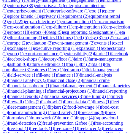
efficiency
(
1
)
energy-management
(
1
)
engagement
(
1
)
enrollment
(
2
)
enterprise
(
39
)
enterprise-ai
(
2
)
enterprise-architecture
(
1
)
enterprise-content
(
1
)
enterprise-software
(
1
)
eoq
(
1
)
epicor
(
2
)
epicor-kinetic
(
1
)
eprivacy
(
1
)
equipment
(
2
)
equipment-rental
(
2
)
erp
(
225
)
erp-architecture
(
1
)
erp-automation
(
1
)
erp-comparison
(
9
)
erp-configuration
(
1
)
erp-failure
(
1
)
erp-integration
(
8
)
erp-selection
(
2
)
erpnext
(
18
)
errors
(
40
)
esg
(
5
)
esg-reporting
(
2
)
esignature
(
1
)
eta
(
2
)
ethical-sourcing
(
1
)
ethics
(
1
)
etims
(
1
)
etl
(
5
)
etsy
(
3
)
eu
(
2
)
eu-ai-act
(
1
)
europe
(
2
)
evaluation
(
3
)
event-management
(
2
)
events
(
1
)
excel
(
3
)
exchanges
(
1
)
executive-reporting
(
1
)
expansion
(
1
)
expectations
(
1
)
expo
(
1
)
export-compliance
(
1
)
extensibility
(
2
)
fabric
(
1
)
facebook
(
1
)
facebook-shops
(
1
)
factory-floor
(
1
)
faire
(
1
)
farm-management
(
1
)
fashion
(
6
)
fattura-elettronica
(
1
)
fba
(
1
)
fbr
(
2
)
fda
(
1
)
fda-
compliance
(
3
)
features
(
1
)
fec
(
1
)
fedramp
(
1
)
field-management
(
1
)
field-service
(
1
)
fill-rate
(
1
)
finance
(
10
)
financial-analysis
(
2
)
financial-analytics
(
2
)
financial-close
(
2
)
financial-crime
(
1
)
financial-dashboard
(
1
)
financial-management
(
1
)
financial-metrics
(
1
)
financial-planning
(
1
)
financial-projections
(
1
)
financial-reporting
(
4
)
financial-reports
(
2
)
financial-services
(
3
)
fine-tuning
(
1
)
fintech
(
3
)
firewall
(
1
)
firs
(
2
)
fishbowl
(
1
)
fitment-data
(
1
)
fitness
(
1
)
fleet
(
1
)
fleet-management
(
1
)
flipkart
(
2
)
food-beverage
(
4
)
food-cost
(
1
)
food-manufacturing
(
1
)
food-safety
(
1
)
forecasting
(
9
)
forex
(
1
)
formulas
(
1
)
framework
(
2
)
france
(
1
)
frappe
(
4
)
frappe-cloud
(
1
)
fraud-detection
(
2
)
fraud-prevention
(
2
)
free
(
1
)
free-accounting
(
1
)
free-tool
(
1
)
free-tools
(
1
)
free-zone
(
1
)
freelancer
(
2
)
freelancers