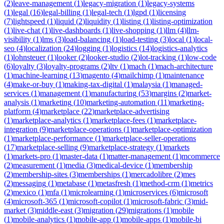
(
2
)
leave-management
(
1
)
legacy-migration
(
1
)
legacy-systems
(
1
)
legal
(
16
)
legal-billing
(
1
)
legal-tech
(
1
)
lgpd
(
1
)
licensing
(
7
)
lightspeed
(
1
)
liquid
(
2
)
liquidity
(
1
)
listing
(
1
)
listing-optimization
(
1
)
live-chat
(
1
)
live-dashboards
(
1
)
live-shopping
(
1
)
llm
(
4
)
llm-
visibility
(
1
)
lms
(
3
)
load-balancing
(
1
)
load-testing
(
3
)
local
(
1
)
local-
seo
(
4
)
localization
(
24
)
logging
(
1
)
logistics
(
14
)
logistics-analytics
(
1
)
lohnsteuer
(
1
)
looker
(
2
)
looker-studio
(
2
)
lot-tracking
(
1
)
low-code
(
6
)
loyalty
(
3
)
loyalty-programs
(
2
)
ltv
(
1
)
mach
(
1
)
mach-architecture
(
1
)
machine-learning
(
13
)
magento
(
4
)
mailchimp
(
1
)
maintenance
(
4
)
make-or-buy
(
1
)
making-tax-digital
(
1
)
malaysia
(
1
)
managed-
services
(
1
)
management
(
1
)
manufacturing
(
53
)
margins
(
2
)
market-
analysis
(
1
)
marketing
(
10
)
marketing-automation
(
11
)
marketing-
platform
(
4
)
marketplace
(
22
)
marketplace-advertising
(
1
)
marketplace-analytics
(
1
)
marketplace-fees
(
1
)
marketplace-
integration
(
9
)
marketplace-operations
(
1
)
marketplace-optimization
(
1
)
marketplace-performance
(
1
)
marketplace-seller-operations
(
17
)
marketplace-selling
(
9
)
marketplace-strategy
(
1
)
markets
(
1
)
markets-pro
(
1
)
master-data
(
1
)
matter-management
(
1
)
mcommerce
(
2
)
measurement
(
1
)
media
(
3
)
medical-device
(
1
)
membership
(
2
)
membership-sites
(
3
)
memberships
(
1
)
mercadolibre
(
2
)
mes
(
2
)
messaging
(
1
)
metabase
(
1
)
metasfresh
(
1
)
method-crm
(
1
)
metrics
(
2
)
mexico
(
1
)
mfa
(
1
)
microlearning
(
1
)
microservices
(
6
)
microsoft
(
4
)
microsoft-365
(
1
)
microsoft-copilot
(
1
)
microsoft-fabric
(
3
)
mid-
market
(
3
)
middle-east
(
3
)
migration
(
29
)
migrations
(
1
)
mobile
(
1
)
mobile-analytics
(
1
)
mobile-app
(
1
)
mobile-apps
(
1
)
mobile-bi