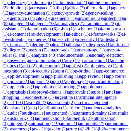
(
1
)
adequacy
(
1
)
admin-api
(
1
)
administration
(
1
)
adobe-commerce
(
2
)
adoption
(
2
)
aerospace
(
1
)
afip
(
1
)
africa
(
2
)
aftermarket
(
1
)
agency
(
13
)
agency-automation
(
1
)
agency-growth
(
2
)
agency-scaling
(
1
)
agentforce
(
1
)
agile
(
2
)
agreements
(
1
)
agriculture
(
3
)
agritech
(
1
)
ai
(
62
)
ai-agent
(
1
)
ai-agents
(
38
)
ai-analytics
(
2
)
ai-architecture
(
2
)
ai-
assistants
(
1
)
ai-automation
(
6
)
ai-bot
(
1
)
ai-chatbot
(
1
)
ai-comparison
(
1
)
ai-content
(
1
)
ai-development
(
1
)
ai-ethics
(
1
)
ai-frameworks
(
2
)
ai-
investment
(
1
)
ai-queries
(
1
)
ai-search
(
3
)
ai-security
(
1
)
ai-testing
(
1
)
ai-threats
(
1
)
alerting
(
2
)
alexa
(
1
)
alibaba
(
1
)
aliexpress
(
1
)
all-in-one
(
2
)
allegro
(
2
)
amazon
(
7
)
amazon-ads
(
1
)
amazon-ppc
(
1
)
amazon-
seller
(
1
)
aml
(
1
)
analytics
(
40
)
announcement
(
1
)
anomaly-detection
(
1
)
answer-engine-optimization
(
1
)
aov
(
1
)
ap-automation
(
1
)
apache
(
1
)
apcs
(
1
)
api
(
22
)
api-economy
(
1
)
api-first
(
2
)
api-gateway
(
1
)
api-
integration
(
3
)
api-security
(
2
)
apm
(
1
)
app-bridge
(
1
)
app-commerce
(
1
)
app-development
(
2
)
app-publishing
(
1
)
app-review
(
1
)
app-router
(
1
)
app-store
(
1
)
apparel
(
3
)
appi
(
1
)
apple-pay
(
1
)
applicant-tracking
(
1
)
applications
(
1
)
appointment-booking
(
2
)
appointments
(
1
)
appraisals
(
1
)
approval-chains
(
1
)
approvals
(
3
)
apps
(
1
)
ar
(
1
)
ar-
shopping
(
1
)
architecture
(
17
)
argentina
(
1
)
artificial-intelligence
(
2
)
as9100
(
1
)
asc-606
(
3
)
assessment
(
2
)
asset-management
(
4
)
assistant
(
1
)
ato
(
1
)
attribution
(
1
)
attrition
(
1
)
audience-analytics
(
1
)
audit
(
7
)
audit-trail
(
1
)
augmented
(
1
)
augmented-reality
(
2
)
australia
(
2
)
australia-gst
(
1
)
authentication
(
6
)
authentik
(
2
)
authorization
(
3
)
autogen
(
2
)
automation
(
119
)
automl
(
1
)
automotive
(
5
)
autonomous
(
2
)
awareness
(
1
)
aws
(
10
)
axelor
(
2
)
azure
(
4
)
b2b
(
18
)
b2b-ecommerce