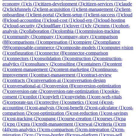
economy
(
1
)
cis
(
1
)
citizen-development
(
3
)
citizen-services
(
1
)
claude
(
2
)
clickfunnels
(
2
)
client-acquisition
(
1
)
client-management
(
2
)
client-
onboarding
(
1
)
client-portal
(
2
)
client-setup
(
1
)
client-success
(
1
)
cloud
(
8
)
cloud-accounting
(
1
)
cloud-cost
(
1
)
cloud-erp
(
3
)
cloud-hosting
(
2
)
cloud-security
(
2
)
cloudflare
(
1
)
clover
(
1
)
clv
(
2
)
cmms
(
1
)
cohort-
analysis
(
2
)
collaboration
(
3
)
colombia
(
1
)
commission-tracking
(
1
)
community
(
3
)
company
(
1
)
company-story
(
1
)
comparison
(
88
)
comparisons
(
1
)
compensation
(
1
)
compiere
(
2
)
compliance
(
99
)
composable-commerce
(
2
)
composite-models
(
1
)
computer-vision
(
1
)
configuration
(
1
)
connector
(
8
)
connector-comparison
(
1
)
connectors
(
1
)
consolidation
(
3
)
construction
(
2
)
construction-
analytics
(
1
)
consultancy
(
2
)
consulting
(
3
)
containers
(
3
)
content
(
1
)
content-management
(
2
)
content-marketing
(
3
)
continuous-
improvement
(
1
)
contract-management
(
1
)
contract-review
(
1
)
contracts
(
3
)
conversation-ai
(
1
)
conversation-design
(
1
)
conversational-ai
(
3
)
conversion
(
8
)
conversion-optimization
(
7
)
conversion-rate
(
2
)
conversion-rate-optimization
(
1
)
cookie-
consent
(
1
)
copilot
(
1
)
copyleft
(
1
)
copyrights
(
1
)
core-web-vitals
(
5
)
corporate-tax
(
1
)
corrective
(
1
)
cosmetics
(
1
)
cost
(
4
)
cost-
accounting
(
1
)
cost-analysis
(
3
)
cost-benefit
(
2
)
cost-calculator
(
1
)
cost-
comparison
(
2
)
cost-optimization
(
5
)
cost-reduction
(
1
)
cost-savings
(
1
)
cost-tracking
(
2
)
coupang
(
1
)
course-creation
(
1
)
courses
(
3
)
cpa
(
1
)
cpq
(
1
)
cpra
(
1
)
credit-management
(
1
)
crewai
(
2
)
criteria
(
1
)
crm
(
44
)
crm-analytics
(
1
)
crm-comparison
(
5
)
crm-integration
(
2
)
crm-
migration
(
2
)
cro
(
2
)
cross-border
(
8
)
cross-platform
(
1
)
cross-sell