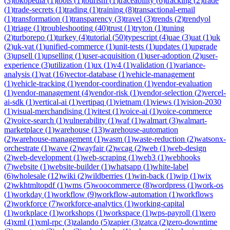
(
3
)
tokopedia
(
1
)
tools
(
1
)
tourism
(
1
)
traceability
(
6
)
tracking
(
2
)
trade
(
1
)
trade-secrets
(
1
)
trading
(
1
)
training
(
8
)
transactional-email
(
1
)
transformation
(
1
)
transparency
(
3
)
travel
(
3
)
trends
(
2
)
trendyol
(
1
)
triage
(
1
)
troubleshooting
(
40
)
trust
(
1
)
tryton
(
1
)
tuning
(
2
)
turborepo
(
1
)
turkey
(
4
)
tutorial
(
50
)
typescript
(
4
)
uae
(
3
)
uat
(
1
)
uk
(
2
)
uk-vat
(
1
)
unified-commerce
(
1
)
unit-tests
(
1
)
updates
(
1
)
upgrade
(
3
)
upsell
(
1
)
upselling
(
1
)
user-acquisition
(
1
)
user-adoption
(
2
)
user-
experience
(
3
)
utilization
(
1
)
ux
(
1
)
v4
(
1
)
validation
(
1
)
variance-
analysis
(
1
)
vat
(
16
)
vector-database
(
1
)
vehicle-management
(
1
)
vehicle-tracking
(
1
)
vendor-coordination
(
1
)
vendor-evaluation
(
1
)
vendor-management
(
4
)
vendor-risk
(
1
)
vendor-selection
(
2
)
vercel-
ai-sdk
(
1
)
vertical-ai
(
1
)
vertipaq
(
1
)
vietnam
(
1
)
views
(
1
)
vision-2030
(
1
)
visual-merchandising
(
1
)
vitest
(
1
)
voice-ai
(
1
)
voice-commerce
(
2
)
voice-search
(
1
)
vulnerability
(
1
)
waf
(
1
)
walmart
(
3
)
walmart-
marketplace
(
1
)
warehouse
(
13
)
warehouse-automation
(
2
)
warehouse-management
(
1
)
wasm
(
1
)
waste-reduction
(
2
)
watsonx-
orchestrate
(
1
)
wave
(
2
)
wayfair
(
2
)
wcag
(
2
)
web
(
1
)
web-design
(
2
)
web-development
(
1
)
web-scraping
(
1
)
web3
(
1
)
webhooks
(
7
)
website
(
1
)
website-builder
(
1
)
whatsapp
(
1
)
white-label
(
6
)
wholesale
(
12
)
wiki
(
2
)
wildberries
(
1
)
win-back
(
1
)
wip
(
1
)
wix
(
2
)
wkhtmltopdf
(
1
)
wms
(
5
)
woocommerce
(
8
)
wordpress
(
1
)
work-os
(
1
)
workday
(
1
)
workflow
(
9
)
workflow-automation
(
1
)
workflows
(
2
)
workforce
(
7
)
workforce-analytics
(
1
)
working-capital
(
1
)
workplace
(
1
)
workshops
(
1
)
workspace
(
1
)
wps-payroll
(
1
)
xero
(
4
)
xml
(
1
)
xml-rpc
(
3
)
zalando
(
5
)
zapier
(
3
)
zatca
(
2
)
zero-downtime