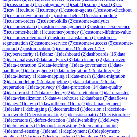
(
1
)
cross-selling
(
1
)
cryptography
(
1
)
csat
(
1
)
cspm
(
1
)
csrd
(
3
)
css
(
2
)
csv
(
1
)
culture
(
1
)
currency
(
1
)
custom-agents
(
1
)
custom-checkout
(
1
)
custom-development
(
1
)
custom-fields
(
1
)
custom-module
(
1
)
custom-orders
(
2
)
custom-skills
(
2
)
customer-analytics
(
2
)
customer-data
(
1
)
customer-engagement
(
3
)
customer-experience
(
5
)
customer-health
(
1
)
customer-journey
(
1
)
customer-lifetime-value
(
3
)
customer-retention
(
5
)
customer-satisfaction
(
1
)
customer-
segmentation
(
2
)
customer-service
(
7
)
customer-success
(
5
)
customer-
support
(
7
)
customization
(
5
)
customs
(
1
)
cutover
(
2
)
cx
(
1
)
cybersecurity
(
14
)
daraz
(
1
)
dashboard
(
2
)
dashboards
(
16
)
data
(
5
)
data-analysis
(
3
)
data-analytics
(
3
)
data-cleanup
(
2
)
data-driven
(
3
)
data-extraction
(
2
)
data-fetching
(
1
)
data-governance
(
1
)
data-
handling
(
1
)
data-hygiene
(
1
)
data-integration
(
2
)
data-lifecycle
(
1
)
data-literacy
(
1
)
data-mapping
(
1
)
data-mesh
(
1
)
data-migration
(
8
)
data-modeling
(
5
)
data-pipeline
(
1
)
data-platform
(
2
)
data-
preparation
(
1
)
data-privacy
(
4
)
data-protection
(
14
)
data-quality
(
4
)
data-refresh
(
2
)
data-residency
(
2
)
data-retention
(
1
)
data-transfer
(
4
)
data-visualization
(
5
)
data-warehouse
(
2
)
database
(
7
)
dataflows
(
1
)
datev
(
1
)
dawn
(
1
)
dawn-theme
(
1
)
dax
(
7
)
deal-management
(
1
)
dealer
(
1
)
debugging
(
1
)
decentralized
(
1
)
decision
(
1
)
decision-
framework
(
1
)
decision-making
(
1
)
decision-matrix
(
1
)
decision-tree
(
1
)
decorators
(
1
)
defect-detection
(
1
)
deliverability
(
1
)
delivery
(
1
)
delmiaworks
(
1
)
demand-forecasting
(
3
)
demand-planning
(
4
)
demand-sensing
(
1
)
dental
(
1
)
deployment
(
10
)
deployment-
pipelines
(
1
)
design
(
2
)
design-system
(
1
)
developer
(
1
)
development