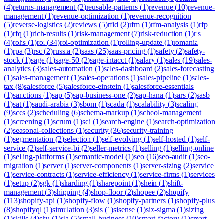
(
4
)
returns-management
(
2
)
reusable-patterns
(
1
)
revenue
(
10
)
revenue-
management
(
1
)
revenue-optimization
(
1
)
revenue-recognition
(
5
)
reverse-logistics
(
2
)
reviews
(
5
)
rfid
(
2
)
rfm
(
1
)
rfm-analysis
(
1
)
rfp
(
1
)
rfq
(
1
)
rich-results
(
1
)
risk-management
(
7
)
risk-reduction
(
1
)
rls
(
4
)
rohs
(
1
)
roi
(
34
)
roi-optimization
(
1
)
rolling-update
(
1
)
romania
(
1
)
rpa
(
3
)
rsc
(
2
)
russia
(
2
)
saas
(
25
)
saas-pricing
(
1
)
safety
(
2
)
safety-
stock
(
1
)
sage
(
1
)
sage-50
(
2
)
sage-intacct
(
1
)
salary
(
1
)
sales
(
19
)
sales-
analytics
(
3
)
sales-automation
(
1
)
sales-dashboard
(
2
)
sales-forecasting
(
1
)
sales-management
(
1
)
sales-operations
(
1
)
sales-pipeline
(
1
)
sales-
tax
(
8
)
salesforce
(
5
)
salesforce-einstein
(
1
)
salesforce-essentials
(
1
)
sanctions
(
1
)
sap
(
5
)
sap-business-one
(
2
)
sap-hana
(
1
)
sars
(
2
)
sasb
(
1
)
sat
(
1
)
saudi-arabia
(
3
)
sbom
(
1
)
scada
(
1
)
scalability
(
3
)
scaling
(
9
)
sccs
(
2
)
scheduling
(
6
)
schema-markup
(
1
)
school-management
(
1
)
screening
(
1
)
scrum
(
1
)
sdi
(
1
)
search-engine
(
1
)
search-optimization
(
2
)
seasonal-collections
(
1
)
security
(
36
)
security-training
(
1
)
segmentation
(
2
)
selection
(
1
)
self-evolving
(
1
)
self-hosted
(
1
)
self-
service
(
2
)
self-service-bi
(
2
)
seller-metrics
(
1
)
selling
(
1
)
selling-online
(
1
)
selling-platforms
(
1
)
semantic-model
(
1
)
seo
(
16
)
seo-audit
(
1
)
seo-
migration
(
1
)
server
(
1
)
server-components
(
1
)
server-sizing
(
2
)
service
(
1
)
service-contracts
(
1
)
service-efficiency
(
1
)
service-firms
(
1
)
services
(
1
)
setup
(
2
)
sgk
(
1
)
sharding
(
1
)
sharepoint
(
1
)
shein
(
1
)
shift-
management
(
3
)
shipping
(
4
)
shop-floor
(
2
)
shopee
(
2
)
shopify
(
113
)
shopify-api
(
1
)
shopify-flow
(
1
)
shopify-partners
(
1
)
shopify-plus
(
8
)
shopifyql
(
1
)
simulation
(
3
)
sis
(
1
)
sisense
(
1
)
six-sigma
(
1
)
sizing
(
1
)
skills
(
4
)
sku
(
1
)
sla
(
5
)
small-business
(
10
)
smart-factory
(
1
)
smart-