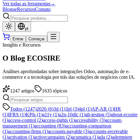
Ver todas as ferramentas
→
Blogue
Recursos
Contato
pt
Entrar
Começar
Insights e Recursos
O Blog ECOSIRE
Análises aprofundadas sobre integrações Odoo, automação de e-
commerce e a tecnologia por trás das soluções de negócios com IA.
1247
artigos
1635
tópicos
Todos (1247)
2026
(
6
)
3d
(
1
)
3pl
(
3
)
4pl
(
1
)
AP-AR
(
1
)
HR
(
1
)
IFRS
(
1
)
KPIs
(
1
)
a11y
(
1
)
a2p-10dlc
(
1
)
ab-testing
(
5
)
about-ecosire
(
1
)
access-control
(
2
)
access-rights
(
1
)
accessibility
(
3
)
account-
management
(
1
)
accounting
(
83
)
accounting-comparison
(
1
)
accounting-firms
(
1
)
accounts-payable
(
3
)
accounts-receivable
(
1
)
activation
(
1
)
activecampaign
(
2
)
acumatica
(
1
)
ada
(
2
)
adempiere