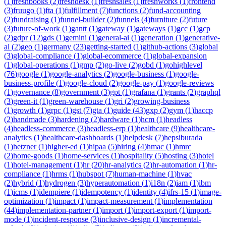
(
1
)
freshbooks
(
2
)
freshdesk
(
1
)
freshsales
(
1
)
freshworks
(
1
)
frontend
(
3
)
fruugo
(
1
)
fta
(
1
)
fulfillment
(
7
)
functions
(
2
)
fund-accounting
(
2
)
fundraising
(
1
)
funnel-builder
(
2
)
funnels
(
4
)
furniture
(
2
)
future
(
3
)
future-of-work
(
1
)
gantt
(
1
)
gateway
(
1
)
gateways
(
1
)
gcc
(
1
)
gcp
(
2
)
gdpr
(
12
)
gds
(
1
)
gemini
(
1
)
general-ai
(
1
)
generation
(
1
)
generative-
ai
(
2
)
geo
(
1
)
germany
(
23
)
getting-started
(
1
)
github-actions
(
3
)
global
(
3
)
global-compliance
(
1
)
global-ecommerce
(
1
)
global-expansion
(
1
)
global-operations
(
1
)
gmp
(
2
)
go-live
(
2
)
gobd
(
1
)
gohighlevel
(
76
)
google
(
1
)
google-analytics
(
2
)
google-business
(
1
)
google-
business-profile
(
1
)
google-cloud
(
2
)
google-pay
(
1
)
google-reviews
(
1
)
governance
(
8
)
government
(
3
)
gpt
(
1
)
grafana
(
1
)
grants
(
2
)
graphql
(
3
)
green-it
(
1
)
green-warehouse
(
1
)
gri
(
2
)
growing-business
(
1
)
growth
(
1
)
grpc
(
1
)
gst
(
7
)
gta
(
1
)
guide
(
43
)
gxp
(
2
)
gym
(
1
)
haccp
(
2
)
handmade
(
3
)
hardening
(
2
)
hardware
(
1
)
hcm
(
1
)
headless
(
4
)
headless-commerce
(
3
)
headless-erp
(
1
)
healthcare
(
9
)
healthcare-
analytics
(
1
)
healthcare-dashboards
(
1
)
helpdesk
(
7
)
hepsiburada
(
1
)
hetzner
(
1
)
higher-ed
(
1
)
hipaa
(
5
)
hiring
(
4
)
hmac
(
1
)
hmrc
(
2
)
home-goods
(
1
)
home-services
(
1
)
hospitality
(
5
)
hosting
(
3
)
hotel
(
1
)
hotel-management
(
1
)
hr
(
20
)
hr-analytics
(
2
)
hr-automation
(
1
)
hr-
compliance
(
1
)
hrms
(
1
)
hubspot
(
7
)
human-machine
(
1
)
hvac
(
2
)
hybrid
(
1
)
hydrogen
(
3
)
hyperautomation
(
1
)
i18n
(
2
)
iam
(
1
)
ibm
(
1
)
icms
(
1
)
idempiere
(
1
)
idempotency
(
1
)
identity
(
4
)
ifrs-15
(
1
)
image-
optimization
(
1
)
impact
(
1
)
impact-measurement
(
1
)
implementation
(
44
)
implementation-partner
(
1
)
import
(
1
)
import-export
(
1
)
import-
mode
(
1
)
incident-response
(
3
)
inclusive-design
(
1
)
incremental-