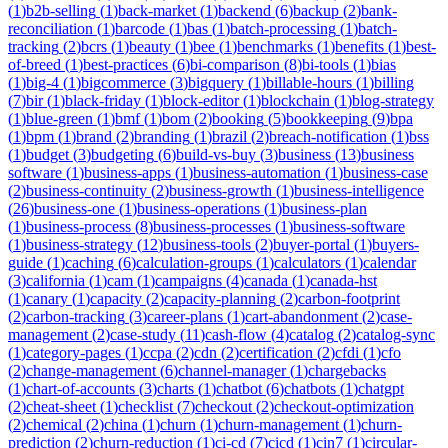
(
1
)
b2b-selling
(
1
)
back-market
(
1
)
backend
(
6
)
backup
(
2
)
bank-
reconciliation
(
1
)
barcode
(
1
)
bas
(
1
)
batch-processing
(
1
)
batch-
tracking
(
2
)
bcrs
(
1
)
beauty
(
1
)
bee
(
1
)
benchmarks
(
1
)
benefits
(
1
)
best-
of-breed
(
1
)
best-practices
(
6
)
bi-comparison
(
8
)
bi-tools
(
1
)
bias
(
1
)
big-4
(
1
)
bigcommerce
(
3
)
bigquery
(
1
)
billable-hours
(
1
)
billing
(
7
)
bir
(
1
)
black-friday
(
1
)
block-editor
(
1
)
blockchain
(
1
)
blog-strategy
(
1
)
blue-green
(
1
)
bmf
(
1
)
bom
(
2
)
booking
(
5
)
bookkeeping
(
9
)
bpa
(
1
)
bpm
(
1
)
brand
(
2
)
branding
(
1
)
brazil
(
2
)
breach-notification
(
1
)
bss
(
1
)
budget
(
3
)
budgeting
(
6
)
build-vs-buy
(
3
)
business
(
13
)
business
software
(
1
)
business-apps
(
1
)
business-automation
(
1
)
business-case
(
2
)
business-continuity
(
2
)
business-growth
(
1
)
business-intelligence
(
26
)
business-one
(
1
)
business-operations
(
1
)
business-plan
(
1
)
business-process
(
8
)
business-processes
(
1
)
business-software
(
1
)
business-strategy
(
12
)
business-tools
(
2
)
buyer-portal
(
1
)
buyers-
guide
(
1
)
caching
(
6
)
calculation-groups
(
1
)
calculators
(
1
)
calendar
(
3
)
california
(
1
)
cam
(
1
)
campaigns
(
4
)
canada
(
1
)
canada-hst
(
1
)
canary
(
1
)
capacity
(
2
)
capacity-planning
(
2
)
carbon-footprint
(
2
)
carbon-tracking
(
3
)
career-plans
(
1
)
cart-abandonment
(
2
)
case-
management
(
2
)
case-study
(
11
)
cash-flow
(
4
)
catalog
(
2
)
catalog-sync
(
1
)
category-pages
(
1
)
ccpa
(
2
)
cdn
(
2
)
certification
(
2
)
cfdi
(
1
)
cfo
(
2
)
change-management
(
6
)
channel-manager
(
1
)
chargebacks
(
1
)
chart-of-accounts
(
3
)
charts
(
1
)
chatbot
(
6
)
chatbots
(
1
)
chatgpt
(
2
)
cheat-sheet
(
1
)
checklist
(
7
)
checkout
(
2
)
checkout-optimization
(
2
)
chemical
(
2
)
china
(
1
)
churn
(
1
)
churn-management
(
1
)
churn-
prediction
(
2
)
churn-reduction
(
1
)
ci-cd
(
7
)
cicd
(
1
)
cin7
(
1
)
circular-