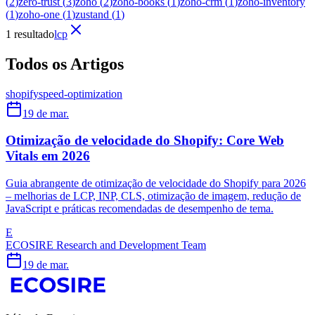
(
2
)
zero-trust
(
3
)
zoho
(
2
)
zoho-books
(
1
)
zoho-crm
(
1
)
zoho-inventory
(
1
)
zoho-one
(
1
)
zustand
(
1
)
1 resultado
lcp
Todos os Artigos
shopify
speed-optimization
19 de mar.
Otimização de velocidade do Shopify: Core Web
Vitals em 2026
Guia abrangente de otimização de velocidade do Shopify para 2026
– melhorias de LCP, INP, CLS, otimização de imagem, redução de
JavaScript e práticas recomendadas de desempenho de tema.
E
ECOSIRE Research and Development Team
19 de mar.