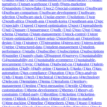
narratives
(
1
)
smart-warehouse
(
1
)
smb
(
9
)
sms-marketing
(
5
)
snapshots
(
1
)
snowflake
(
1
)
soc2
(
5
)
social-commerce
(
5
)
software
(
4
)
software-comparison
(
1
)
software-development
(
1
)
software-
selection
(
2
)
software-stack
(
1
)
solar-energy
(
1
)
solutions
(
1
)
sop
(
2
)
south-africa
(
3
)
south-asia
(
1
)
south-korea
(
1
)
southeast-asia
(
2
)
spc
(
1
)
specialty
(
1
)
speed
(
1
)
speed-optimization
(
2
)
spot
(
1
)
spreadsheets
(
1
)
sql
(
2
)
square
(
1
)
squarespace
(
1
)
ssdlc
(
1
)
ssl
(
2
)
sso
(
2
)
sst
(
1
)
star-
schema
(
2
)
startup
(
2
)
state-management
(
1
)
stock-control
(
1
)
store
(
1
)
store-optimization
(
1
)
store-setup
(
2
)
storefront-api
(
3
)
storefront-
design
(
1
)
stp
(
1
)
strategy
(
35
)
streaming
(
4
)
stress-test
(
1
)
stress-testing
(
1
)
stripe
(
2
)
structured-data
(
1
)
student-management
(
2
)
student-
performance
(
1
)
studio
(
3
)
subscriber
(
1
)
subscription
(
2
)
subscriptions
(
6
)
supplier
(
1
)
supply-chain
(
28
)
support
(
6
)
surveys
(
1
)
sustainability
(
14
)
sustainability-roi
(
1
)
sustainable-ecommerce
(
1
)
sustainable-
procurement
(
1
)
sync
(
1
)
tableau
(
3
)
tailwind-css
(
1
)
takealot
(
1
)
talent-
acquisition
(
2
)
tally
(
4
)
tally-prime
(
1
)
tanstack
(
1
)
tasks
(
1
)
tax
(
5
)
tax-
automation
(
2
)
tax-compliance
(
3
)
taxation
(
1
)
tco
(
5
)
tco-analysis
(
1
)
tds
(
1
)
team
(
1
)
tech
(
1
)
technical
(
1
)
technical-seo
(
4
)
technology
(
2
)
telecom
(
3
)
templates
(
3
)
temu
(
1
)
terraform
(
1
)
territory-
management
(
1
)
testing
(
7
)
text-messaging
(
1
)
textile
(
2
)
theme-
customization
(
1
)
theme-development
(
2
)
themes
(
1
)
theory-of-
constraints
(
1
)
third-party
(
1
)
throttling
(
1
)
ticketing
(
1
)
ticketing-
system
(
1
)
tiktok
(
1
)
tiktok-shop
(
4
)
time-off
(
1
)
time-to-market
(
1
)
time-tracking
(
2
)
timeline
(
5
)
timesheets
(
2
)
tms
(
1
)
toast
(
1
)
tokens