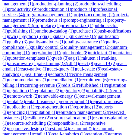
management
(
1
)
production-planning
(
2
)
production-scheduling
(
1
)
productivity
(
9
)
productization
(
1
)
products
(
1
)
professional-
services
(
4
)
program-management
(
1
)
project-accounting
(
2
)
project-
management
(
19
)
prometheus
(
1
)
prompt-engineering
(
1
)
property-
management
(
5
)
proprietary
(
1
)
provincial-tax
(
1
)
public-sector
(
1
)
publishing
(
1
)
punchout-catalog
(
1
)
purchase
(
3
)
push-notifications
(
1
)
pwa
(
1
)
python
(
5
)
qa
(
1
)
qatar
(
1
)
qlik-sense
(
1
)
qualification
(
1
)
quality
(
3
)
quality-analytics
(
1
)
quality-assurance
(
1
)
quality-
compliance
(
1
)
quality-control
(
2
)
quality-management
(
2
)
quantum-
computing
(
1
)
query-tuning
(
1
)
quickbooks
(
8
)
quickstart
(
1
)
quotation
(
1
)
quotation-templates
(
1
)
qweb
(
3
)
rag
(
1
)
rakuten
(
1
)
ranking
(
1
)
ransomware
(
1
)
rate-limiting
(
3
)
rdl
(
1
)
react
(
8
)
react-19
(
2
)
react-
email
(
1
)
react-native
(
1
)
react-query
(
1
)
real-estate
(
5
)
real-estate-
analytics
(
1
)
real-time
(
4
)
recharts
(
1
)
recipe-management
(
1
)
recommendations
(
1
)
reconciliation
(
1
)
recruitment
(
6
)
recurring-
billing
(
1
)
recurring-revenue
(
5
)
redis
(
2
)
refurbished
(
1
)
registration
(
1
)
regulation
(
1
)
regulations
(
2
)
regulatory
(
3
)
reliability
(
2
)
remix
(
2
)
remote-work
(
2
)
renewable-energy
(
1
)
renewal-management
(
1
)
rental
(
3
)
rental-business
(
1
)
reorder-point
(
1
)
repeat-purchases
(
1
)
replication
(
1
)
report-generation
(
1
)
reporting
(
12
)
reports
(
3
)
repricing
(
1
)
reputation
(
1
)
reputation-management
(
2
)
reserved-
instances
(
1
)
resilience
(
2
)
resource-allocation
(
1
)
resource-planning
(
1
)
resource-scheduling
(
2
)
responsible-ai
(
2
)
responsive
(
2
)
responsive-design
(
1
)
rest-api
(
4
)
restaurant
(
5
)
restaurant-
management
(
1
)
retail
(
13
)
retail-analytics
(
1
)
retention
(
9
)
returns