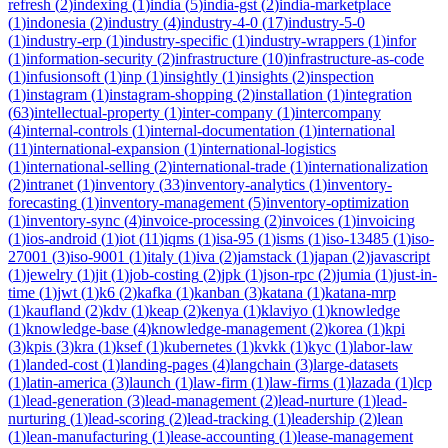
refresh
(
2
)
indexing
(
1
)
india
(
5
)
india-gst
(
2
)
india-marketplace
(
1
)
indonesia
(
2
)
industry
(
4
)
industry-4-0
(
17
)
industry-5-0
(
1
)
industry-erp
(
1
)
industry-specific
(
1
)
industry-wrappers
(
1
)
infor
(
1
)
information-security
(
2
)
infrastructure
(
10
)
infrastructure-as-code
(
1
)
infusionsoft
(
1
)
inp
(
1
)
insightly
(
1
)
insights
(
2
)
inspection
(
1
)
instagram
(
1
)
instagram-shopping
(
2
)
installation
(
1
)
integration
(
63
)
intellectual-property
(
1
)
inter-company
(
1
)
intercompany
(
4
)
internal-controls
(
1
)
internal-documentation
(
1
)
international
(
11
)
international-expansion
(
1
)
international-logistics
(
1
)
international-selling
(
2
)
international-trade
(
1
)
internationalization
(
2
)
intranet
(
1
)
inventory
(
33
)
inventory-analytics
(
1
)
inventory-
forecasting
(
1
)
inventory-management
(
5
)
inventory-optimization
(
1
)
inventory-sync
(
4
)
invoice-processing
(
2
)
invoices
(
1
)
invoicing
(
1
)
ios-android
(
1
)
iot
(
11
)
iqms
(
1
)
isa-95
(
1
)
isms
(
1
)
iso-13485
(
1
)
iso-
27001
(
3
)
iso-9001
(
1
)
italy
(
1
)
iva
(
2
)
jamstack
(
1
)
japan
(
2
)
javascript
(
1
)
jewelry
(
1
)
jit
(
1
)
job-costing
(
2
)
jpk
(
1
)
json-rpc
(
2
)
jumia
(
1
)
just-in-
time
(
1
)
jwt
(
1
)
k6
(
2
)
kafka
(
1
)
kanban
(
3
)
katana
(
1
)
katana-mrp
(
1
)
kaufland
(
2
)
kdv
(
1
)
keap
(
2
)
kenya
(
1
)
klaviyo
(
1
)
knowledge
(
1
)
knowledge-base
(
4
)
knowledge-management
(
2
)
korea
(
1
)
kpi
(
3
)
kpis
(
3
)
kra
(
1
)
ksef
(
1
)
kubernetes
(
1
)
kvkk
(
1
)
kyc
(
1
)
labor-law
(
1
)
landed-cost
(
1
)
landing-pages
(
4
)
langchain
(
3
)
large-datasets
(
1
)
latin-america
(
3
)
launch
(
1
)
law-firm
(
1
)
law-firms
(
1
)
lazada
(
1
)
lcp
(
1
)
lead-generation
(
3
)
lead-management
(
2
)
lead-nurture
(
1
)
lead-
nurturing
(
1
)
lead-scoring
(
2
)
lead-tracking
(
1
)
leadership
(
2
)
lean
(
1
)
lean-manufacturing
(
1
)
lease-accounting
(
1
)
lease-management