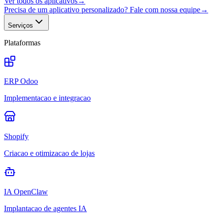
Ver todos os aplicativos
→
Precisa de um aplicativo personalizado? Fale com nossa equipe
→
Serviços
Plataformas
ERP Odoo
Implementacao e integracao
Shopify
Criacao e otimizacao de lojas
IA OpenClaw
Implantacao de agentes IA