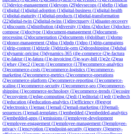
(
13
)
device-management
(
1
)
devops
(
29
)
devsecops
(
1
)
dgfip
(
1
)
dian
(
1
)
digital
(
1
)
digital-adoption
(
1
)
digital-business
(
1
)
digital-health
(
1
)
digital-maturity
(
1
)
digital-products
(
1
)
digital-transformation
(
22
)
digital-twin
(
2
)
digital-twins
(
1
)
directquery
(
1
)
disaster-recovery
(
1
)
discounts
(
2
)
distribution
(
4
)
diversity
(
1
)
dms
(
2
)
docker
(
3
)
docker-
compose
(
1
)
doctype
(
1
)
document-management
(
3
)
document-
processing
(
2
)
documentation
(
2
)
documents
(
4
)
dolibarr
(
1
)
domo
(
1
)
donor-management
(
2
)
dpa
(
1
)
dpdp
(
1
)
dpo
(
1
)
drip-campaigns
(
1
)
drip-content
(
1
)
drizzle
(
3
)
drizzle-orm
(
2
)
dropshipping
(
3
)
dubai
(
1
)
dynamic-pricing
(
3
)
dynamics-365
(
4
)
e-commerce
(
2
)
e-factura
(
1
)
e-faktur
(
1
)
e-fatura
(
1
)
e-invoicing
(
5
)
e-way-bill
(
1
)
e2e
(
2
)
eaa
(
1
)
ebay
(
3
)
ec2
(
1
)
ecm
(
1
)
ecommerce
(
178
)
ecommerce-analytics
(
3
)
ecommerce-costs
(
1
)
ecommerce-logistics
(
1
)
ecommerce-
marketing
(
2
)
ecommerce-metrics
(
2
)
ecommerce-operations
(
2
)
ecommerce-platform
(
2
)
ecommerce-reporting
(
1
)
ecommerce-
scaling
(
1
)
ecommerce-security
(
1
)
ecommerce-seo
(
3
)
ecommerce-
shipping
(
1
)
ecommerce-technology
(
1
)
ecommerce-trends
(
1
)
ecosire
(
7
)
ecosystem
(
1
)
edge-computing
(
2
)
edi
(
1
)
editorial
(
1
)
edr
(
1
)
edtech
(
1
)
education
(
4
)
education-analytics
(
1
)
efficiency
(
8
)
egypt
(
2
)
electronics
(
1
)
emag
(
1
)
email
(
2
)
email-marketing
(
10
)
email-
sequences
(
1
)
email-templates
(
1
)
embedded
(
2
)
embedded-analytics
(
5
)
embedded-apps
(
1
)
emissions
(
1
)
employee-development
(
1
)
employee-engagement
(
1
)
employee-management
(
3
)
employee-
privacy
(
1
)
encryption
(
1
)
endpoint-security
(
1
)
energy
(
3
)
energy-