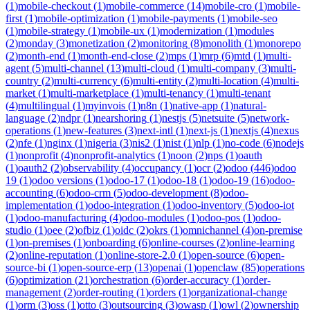
(
1
)
mobile-checkout
(
1
)
mobile-commerce
(
14
)
mobile-cro
(
1
)
mobile-
first
(
1
)
mobile-optimization
(
1
)
mobile-payments
(
1
)
mobile-seo
(
1
)
mobile-strategy
(
1
)
mobile-ux
(
1
)
modernization
(
1
)
modules
(
2
)
monday
(
3
)
monetization
(
2
)
monitoring
(
8
)
monolith
(
1
)
monorepo
(
2
)
month-end
(
1
)
month-end-close
(
2
)
mps
(
1
)
mrp
(
6
)
mtd
(
1
)
multi-
agent
(
5
)
multi-channel
(
13
)
multi-cloud
(
1
)
multi-company
(
3
)
multi-
country
(
2
)
multi-currency
(
6
)
multi-entity
(
2
)
multi-location
(
4
)
multi-
market
(
1
)
multi-marketplace
(
1
)
multi-tenancy
(
1
)
multi-tenant
(
4
)
multilingual
(
1
)
myinvois
(
1
)
n8n
(
1
)
native-app
(
1
)
natural-
language
(
2
)
ndpr
(
1
)
nearshoring
(
1
)
nestjs
(
5
)
netsuite
(
5
)
network-
operations
(
1
)
new-features
(
3
)
next-intl
(
1
)
next-js
(
1
)
nextjs
(
4
)
nexus
(
2
)
nfe
(
1
)
nginx
(
1
)
nigeria
(
3
)
nis2
(
1
)
nist
(
1
)
nlp
(
1
)
no-code
(
6
)
nodejs
(
1
)
nonprofit
(
4
)
nonprofit-analytics
(
1
)
noon
(
2
)
nps
(
1
)
oauth
(
1
)
oauth2
(
2
)
observability
(
4
)
occupancy
(
1
)
ocr
(
2
)
odoo
(
446
)
odoo
19
(
1
)
odoo versions
(
1
)
odoo-17
(
1
)
odoo-18
(
1
)
odoo-19
(
16
)
odoo-
accounting
(
6
)
odoo-crm
(
5
)
odoo-development
(
8
)
odoo-
implementation
(
1
)
odoo-integration
(
1
)
odoo-inventory
(
5
)
odoo-iot
(
1
)
odoo-manufacturing
(
4
)
odoo-modules
(
1
)
odoo-pos
(
1
)
odoo-
studio
(
1
)
oee
(
2
)
ofbiz
(
1
)
oidc
(
2
)
okrs
(
1
)
omnichannel
(
4
)
on-premise
(
1
)
on-premises
(
1
)
onboarding
(
6
)
online-courses
(
2
)
online-learning
(
2
)
online-reputation
(
1
)
online-store-2.0
(
1
)
open-source
(
6
)
open-
source-bi
(
1
)
open-source-erp
(
13
)
openai
(
1
)
openclaw
(
85
)
operations
(
6
)
optimization
(
21
)
orchestration
(
6
)
order-accuracy
(
1
)
order-
management
(
2
)
order-routing
(
1
)
orders
(
1
)
organizational-change
(
1
)
orm
(
3
)
oss
(
1
)
otto
(
3
)
outsourcing
(
3
)
owasp
(
1
)
owl
(
2
)
ownership