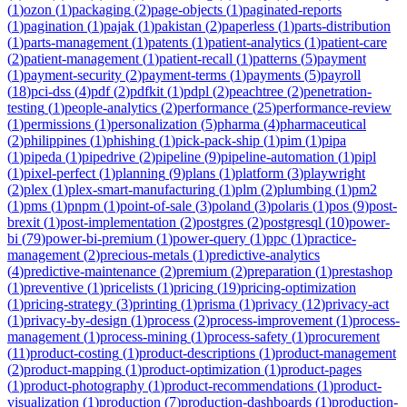
(
1
)
ozon
(
1
)
packaging
(
2
)
page-objects
(
1
)
paginated-reports
(
1
)
pagination
(
1
)
pajak
(
1
)
pakistan
(
2
)
paperless
(
1
)
parts-distribution
(
1
)
parts-management
(
1
)
patents
(
1
)
patient-analytics
(
1
)
patient-care
(
2
)
patient-management
(
1
)
patient-recall
(
1
)
patterns
(
5
)
payment
(
1
)
payment-security
(
2
)
payment-terms
(
1
)
payments
(
5
)
payroll
(
18
)
pci-dss
(
4
)
pdf
(
2
)
pdfkit
(
1
)
pdpl
(
2
)
peachtree
(
2
)
penetration-
testing
(
1
)
people-analytics
(
2
)
performance
(
25
)
performance-review
(
1
)
permissions
(
1
)
personalization
(
5
)
pharma
(
4
)
pharmaceutical
(
2
)
philippines
(
1
)
phishing
(
1
)
pick-pack-ship
(
1
)
pim
(
1
)
pipa
(
1
)
pipeda
(
1
)
pipedrive
(
2
)
pipeline
(
9
)
pipeline-automation
(
1
)
pipl
(
1
)
pixel-perfect
(
1
)
planning
(
9
)
plans
(
1
)
platform
(
3
)
playwright
(
2
)
plex
(
1
)
plex-smart-manufacturing
(
1
)
plm
(
2
)
plumbing
(
1
)
pm2
(
1
)
pms
(
1
)
pnpm
(
1
)
point-of-sale
(
3
)
poland
(
3
)
polaris
(
1
)
pos
(
9
)
post-
brexit
(
1
)
post-implementation
(
2
)
postgres
(
2
)
postgresql
(
10
)
power-
bi
(
79
)
power-bi-premium
(
1
)
power-query
(
1
)
ppc
(
1
)
practice-
management
(
2
)
precious-metals
(
1
)
predictive-analytics
(
4
)
predictive-maintenance
(
2
)
premium
(
2
)
preparation
(
1
)
prestashop
(
1
)
preventive
(
1
)
pricelists
(
1
)
pricing
(
19
)
pricing-optimization
(
1
)
pricing-strategy
(
3
)
printing
(
1
)
prisma
(
1
)
privacy
(
12
)
privacy-act
(
1
)
privacy-by-design
(
1
)
process
(
2
)
process-improvement
(
1
)
process-
management
(
1
)
process-mining
(
1
)
process-safety
(
1
)
procurement
(
11
)
product-costing
(
1
)
product-descriptions
(
1
)
product-management
(
2
)
product-mapping
(
1
)
product-optimization
(
1
)
product-pages
(
1
)
product-photography
(
1
)
product-recommendations
(
1
)
product-
visualization
(
1
)
production
(
7
)
production-dashboards
(
1
)
production-