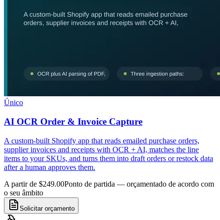
Único
AI OCR Order & Invoice Capture
A custom-built Shopify app that reads emailed purchase orders,
supplier invoices and receipts with OCR + AI, matches the line
items to your SKUs, and turns them into draft orders or restock data
after a human approves them.
A partir de $249.00
Ponto de partida — orçamentado de acordo com
o seu âmbito
Solicitar orçamento