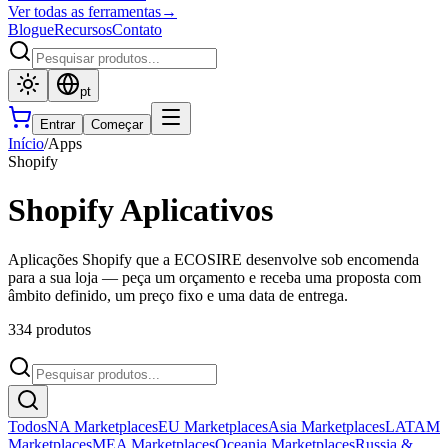
Ver todas as ferramentas
→
Blogue
Recursos
Contato
pt
Entrar
Começar
Início
/
Apps
Shopify
Shopify Aplicativos
Aplicações Shopify que a ECOSIRE desenvolve sob encomenda
para a sua loja — peça um orçamento e receba uma proposta com
âmbito definido, um preço fixo e uma data de entrega.
334 produtos
Todos
NA Marketplaces
EU Marketplaces
Asia Marketplaces
LATAM
Marketplaces
MEA Marketplaces
Oceania Marketplaces
Russia &