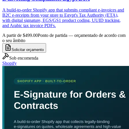
A build-to-order Shopify app that submits compliant e-invoices and
B2C e-receipts from your store to Egypt's Tax Authority (ETA),
with digital signature, EGS/GS1 product coding, UUID tracking,
and Arabic tax invoice PDFs.
A partir de $499.00
Ponto de partida — orçamentado de acordo com
o seu âmbito
Solicitar orçamento
Sob encomenda
Shopify