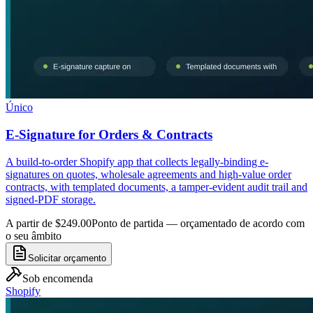
Único
E-Signature for Orders & Contracts
A build-to-order Shopify app that collects legally-binding e-
signatures on quotes, wholesale agreements and high-value order
contracts, with templated documents, a tamper-evident audit trail and
signed-PDF storage.
A partir de $249.00
Ponto de partida — orçamentado de acordo com
o seu âmbito
Solicitar orçamento
Sob encomenda
Shopify