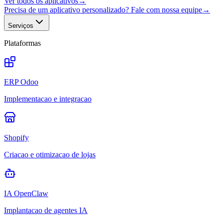
Ver todos os aplicativos
→
Precisa de um aplicativo personalizado? Fale com nossa equipe
→
Serviços
Plataformas
ERP Odoo
Implementacao e integracao
Shopify
Criacao e otimizacao de lojas
IA OpenClaw
Implantacao de agentes IA