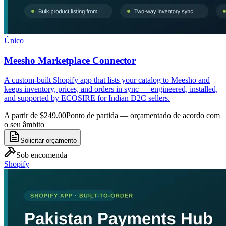
Único
Meesho Marketplace Connector
A custom-built Shopify app that lists your catalog to Meesho and
keeps inventory, prices, and orders in sync — engineered, installed,
and supported by ECOSIRE for Indian D2C sellers.
A partir de $249.00
Ponto de partida — orçamentado de acordo com
o seu âmbito
Solicitar orçamento
Sob encomenda
Shopify