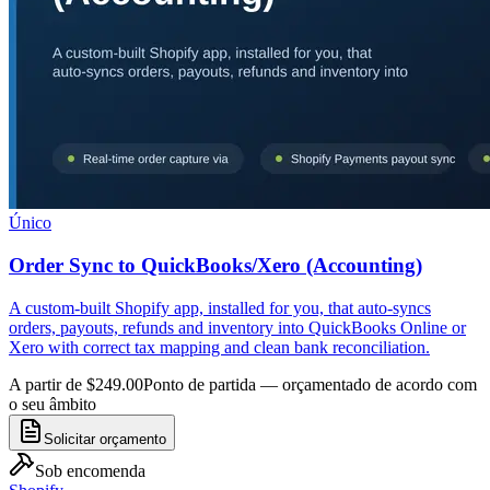
Único
Order Sync to QuickBooks/Xero (Accounting)
A custom-built Shopify app, installed for you, that auto-syncs
orders, payouts, refunds and inventory into QuickBooks Online or
Xero with correct tax mapping and clean bank reconciliation.
A partir de $249.00
Ponto de partida — orçamentado de acordo com
o seu âmbito
Solicitar orçamento
Sob encomenda