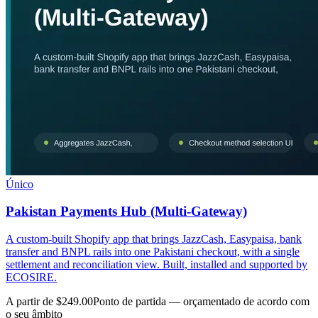
Único
Pakistan Payments Hub (Multi-Gateway)
A custom-built Shopify app that brings JazzCash, Easypaisa, bank
transfer and BNPL rails into one Pakistani checkout, with a single
settlement and reconciliation view. Built, installed and supported by
ECOSIRE.
A partir de $249.00
Ponto de partida — orçamentado de acordo com
o seu âmbito