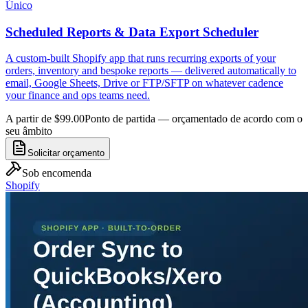
Único
Scheduled Reports & Data Export Scheduler
A custom-built Shopify app that runs recurring exports of your
orders, inventory and bespoke reports — delivered automatically to
email, Google Sheets, Drive or FTP/SFTP on whatever cadence
your finance and ops teams need.
A partir de $99.00
Ponto de partida — orçamentado de acordo com o
seu âmbito
Solicitar orçamento
Sob encomenda
Shopify