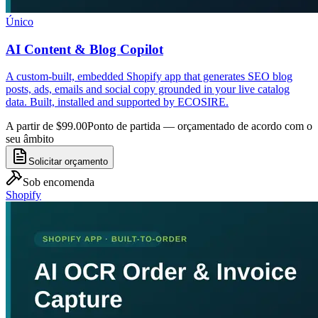
Único
AI Content & Blog Copilot
A custom-built, embedded Shopify app that generates SEO blog
posts, ads, emails and social copy grounded in your live catalog
data. Built, installed and supported by ECOSIRE.
A partir de $99.00
Ponto de partida — orçamentado de acordo com o
seu âmbito
Solicitar orçamento
Sob encomenda
Shopify