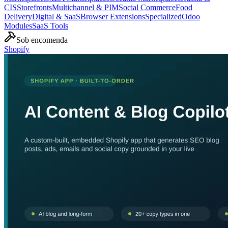
CIS
Storefronts
Multichannel & PIM
Social Commerce
Food
Delivery
Digital & SaaS
Browser Extensions
Specialized
Odoo
Modules
SaaS Tools
Sob encomenda
Shopify