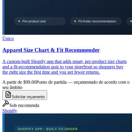
Único
Apparel Size Chart & Fit Recommender
A custom-built Shopify app that adds smart, per-product size charts
and a fit-recommendation quiz to your storefront so shoppers buy
the right size the first time and you get fewer returns.
A partir de $99.00
Ponto de partida — orçamentado de acordo com o
seu âmbito
Solicitar orçamento
Sob encomenda
Shopify